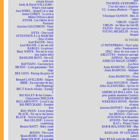
rule
certain frisson
TOURNÉE d'ENFOIRÉS -
Andy & David WILLIAMS -
C'est des mecs y chantent
What's your name
U2 - Lemon (Perfecto + Trance
Ann SOREL - Quand j'ai si mal
Mix)
Annie CORDY - Le rock à
Véronique SANSON - Moi, le
Médor [White Label]
venin
ANTAR - Les Fables de la
VIRGIN - Club 82
Fontaine
VIRGIN - les Must de l'été 86
Antoine GIACOMONI - Vieni
YAZOO - Don't go (re-mixes)
vieni
YOUNG MICHELIN - Je suis
ANYA - One word
fatigué
ATTENTION À LA MARCHE
- Slow d'enfer
45 TOURS
Axel BAUER - Jessy
Axel BAUER - L'arc-en-ciel
22 PISTEPIRKKO - Don't play
BARGES - La pitxuri
cello / Frankenstein
Barry WHITE - Put me in your
2PAC - How do you want it
mix (radio edit)
ABLETTES - Jeunesse sauvage
BASSLINE BOYS - We will
ADIDAS - Sky jumper
rock you
AFRICAN MAGIC COMBO -
BATTIATO - Cuccurucucu
La chica
BB DOC - Lolo ganzaman / Nul
Alain BASHUNG - Élégance
edge
Alain BASHUNG - Madame
BEE GEES - Paying the price of
rêve
love
Alain BASHUNG - Osez
Bernard LAVILLIERS - Saïgon
Joséphine
BIBIE - En souvenir de moi
Alain SOUCHON - Dandy
[Pré-Planning]
Alfio SCANDURRA - Qu'est-ce
BIG T Scotch whisky - Europe
qui ne va pas
1
AMERICAN BALLADS - Les
Bill HALEY & the Comets -
plus grands moments Country
Chaussettes PHILDAR
ANDERSON BRUFORD
Bill LABOUNTY - Livin'it up
WAKEMAN HOWE - Brother
Bill PRITCHARD - Number
of mine
five
Antoine DONNET - Fais gaffe à
Billy SWAN - Lover please
ce que tu penses...
BLACK - Fly up to the moon
Art MENGO - Côté cour
BLACK - You're a big girl now
AVIGNON au 8 décembre
Bob GELDOF - Love or
AVIONS - Nuit sauvage
something
B-52's - Planet Claire
Bonnie RAITT - Baby come
BAB & ROLANDO 808 - Mas
back
que nada
BOONS - The score
BADGAM - SP 1428 [Black
Boum BOMO - Hit-parades
Label]
Brian WILSON - Love and
Barry RYAN with the Majority -