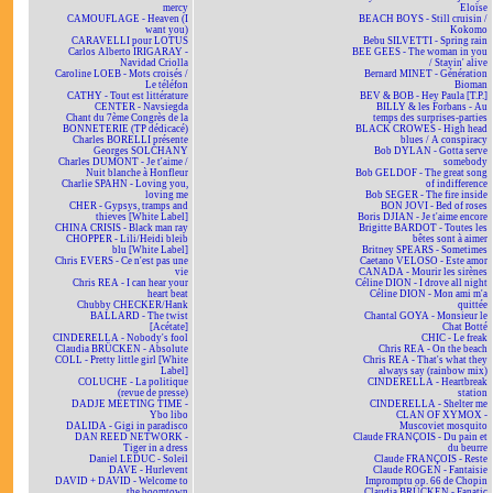
mercy
Eloïse
CAMOUFLAGE - Heaven (I
BEACH BOYS - Still cruisin /
want you)
Kokomo
CARAVELLI pour LOTUS
Bebu SILVETTI - Spring rain
Carlos Alberto IRIGARAY -
BEE GEES - The woman in you
Navidad Criolla
/ Stayin' alive
Caroline LOEB - Mots croisés /
Bernard MINET - Génération
Le téléfon
Bioman
CATHY - Tout est littérature
BEV & BOB - Hey Paula [T.P.]
CENTER - Navsiegda
BILLY & les Forbans - Au
Chant du 7ème Congrès de la
temps des surprises-parties
BONNETERIE (TP dédicacé)
BLACK CROWES - High head
Charles BORELLI présente
blues / A conspiracy
Georges SOLCHANY
Bob DYLAN - Gotta serve
Charles DUMONT - Je t'aime /
somebody
Nuit blanche à Honfleur
Bob GELDOF - The great song
Charlie SPAHN - Loving you,
of indifference
loving me
Bob SEGER - The fire inside
CHER - Gypsys, tramps and
BON JOVI - Bed of roses
thieves [White Label]
Boris DJIAN - Je t'aime encore
CHINA CRISIS - Black man ray
Brigitte BARDOT - Toutes les
CHOPPER - Lili/Heidi bleib
bêtes sont à aimer
blu [White Label]
Britney SPEARS - Sometimes
Chris EVERS - Ce n'est pas une
Caetano VELOSO - Este amor
vie
CANADA - Mourir les sirènes
Chris REA - I can hear your
Céline DION - I drove all night
heart beat
Céline DION - Mon ami m'a
Chubby CHECKER/Hank
quittée
BALLARD - The twist
Chantal GOYA - Monsieur le
[Acétate]
Chat Botté
CINDERELLA - Nobody's fool
CHIC - Le freak
Claudia BRÜCKEN - Absolute
Chris REA - On the beach
COLL - Pretty little girl [White
Chris REA - That's what they
Label]
always say (rainbow mix)
COLUCHE - La politique
CINDERELLA - Heartbreak
(revue de presse)
station
DADJE MEETING TIME -
CINDERELLA - Shelter me
Ybo libo
CLAN OF XYMOX -
DALIDA - Gigi in paradisco
Muscoviet mosquito
DAN REED NETWORK -
Claude FRANÇOIS - Du pain et
Tiger in a dress
du beurre
Daniel LEDUC - Soleil
Claude FRANÇOIS - Reste
DAVE - Hurlevent
Claude ROGEN - Fantaisie
DAVID + DAVID - Welcome to
Impromptu op. 66 de Chopin
the boomtown
Claudia BRÜCKEN - Fanatic