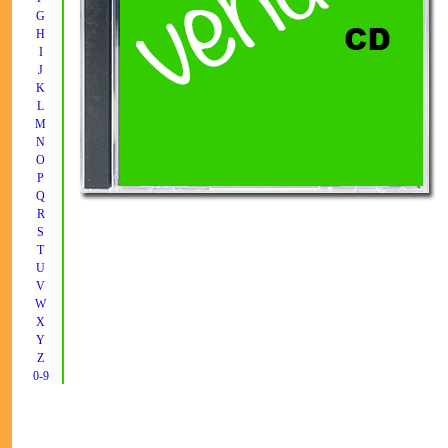
G
H
I
J
K
L
M
N
O
P
Q
R
S
T
U
V
W
X
Y
Z
0-9