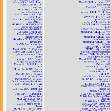
Boy from N.Y.C. [White Label]
Maria VICTORIA - Boléros n° 2
MANITAS de PLATA -
(Radio France)
Hommages
MAURANE - Pas gaie la
MANTRONIX - Don't go
pagaille
messin' with my heart
Maxime LE FORESTIER - San
Marc LAVOINE - Fils de moi
Francisco
[White Label]
MAYA L'ABEILLE - vinyl
Marcel PAGNOL - La partie de
jaune Collector
cartes (Marius)
MC SOLAAR - Bouge de là
MARIE-CLAIRE/PHILIPS - Un
MC SOLAAR - Victime de la
soir de Vie Parisienne
mode
Marie-Madeleine DURUFLÉ -
METALLICA - Enter sandman
Le coucou [White Label]
Michel POLNAREFF - Je rêve
Marie-Paule BELLE - Café
d'un monde
renard/Nosferatu
Michel POLNAREFF - Les
Marie-Paule BELLE - La petite
premières années
écriture grise
Michel POLNAREFF - Tout
MASKARA - La reine de la
tout pour ma chérie
playa
Michel SARDOU - Je vole
Maurice BIRAUD - Végétaline
MICHOU - Qu'est-ce qui
Maurice CHEVALIER - Si c'est
m'attend à la rentrée (dédicacé)
ça la musique à papa [White
Mickey NEWBURY - Blue sky
Label]
shining [White Label]
Maurice DULAC - Du pain
Miguel BOSÉ - Quand ça va mal
chaque jour [White Label]
Mike MAREEN - Here I am
Maxime LE FORESTIER - La
[White Label]
visite
Minnie RIPERTON - Stick
Michael JACKSON - One day
together 1 & 2
in your life
Mireille MATHIEU -
Michel FUGAIN - Chanson
BARCLAY
pour les demoiselles
MOON RAY - Comanchero
Michel JONASZ - Le roi des
MORIARTY - Jimmy / Enjoy
fous et des oiseaux [Blue Label]
the silence
Michel POLNAREFF - Kama
NÉGRESSES VERTES - IL
Sutra
NÉGRESSES VERTES - Zobi
Michel SARDOU - Interdit aux
la mouche
bébés
NIAGARA - Assez !
Mike BRANT - Summertime
NIAGARA - Je dois m'en aller
pour Mademoiselle
NIAGARA - Psychotrope [Test
MILLIAT FRÈRES - Super
Pressing]
Surprise Party n° 8
NIAGARA - Tchiki boum
MONTY - Moi je préfère la
NOVECENTO - Come to me
France
O-ZONE - Dragostea din teï
MORRISSEY - The last of the
PÉPIT' SHOW - Aye Pépito !