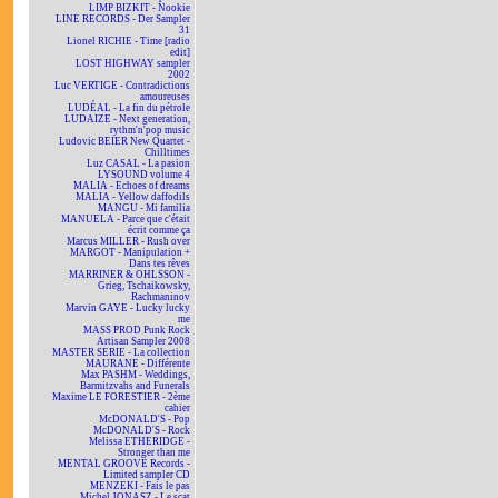
LIMP BIZKIT - Nookie
LINE RECORDS - Der Sampler
31
Lionel RICHIE - Time [radio
edit]
LOST HIGHWAY sampler
2002
Luc VERTIGE - Contradictions
amoureuses
LUDÉAL - La fin du pétrole
LUDAIZE - Next generation,
rythm'n'pop music
Ludovic BEIER New Quartet -
Chilltimes
Luz CASAL - La pasion
LYSOUND volume 4
MALIA - Echoes of dreams
MALIA - Yellow daffodils
MANGU - Mi familia
MANUELA - Parce que c'était
écrit comme ça
Marcus MILLER - Rush over
MARGOT - Manipulation +
Dans tes rêves
MARRINER & OHLSSON -
Grieg, Tschaikowsky,
Rachmaninov
Marvin GAYE - Lucky lucky
me
MASS PROD Punk Rock
Artisan Sampler 2008
MASTER SERIE - La collection
MAURANE - Différente
Max PASHM - Weddings,
Barmitzvahs and Funerals
Maxime LE FORESTIER - 2ème
cahier
McDONALD'S - Pop
McDONALD'S - Rock
Melissa ETHERIDGE -
Stronger than me
MENTAL GROOVE Records -
Limited sampler CD
MENZEKI - Fais le pas
Michel JONASZ - Le scat