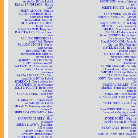
on the list [White Label]
SCORPIONS - Wind of change
Richard SANDERSON - She's a
(maxi)
lady
SCRITTI POLITTI - Lover to
RICKY AMIGOS - Téquila
fall
RIGHTEOUS BROTHERS -
SEPTEMBER - Cry for you
Unchained melody
Serge GAINSBOURG - Love on
Rika ZARAÏ - Hallelou
the beat
RITA MITSOUKO - Don't
Serge GAINSBOURG & Eddy
forget the nite
MITCHELL - Vieille canaille
Robert PALMER - Happiness
SHEILA - Spacer remix 98 ²
Rod STEWART - This old heart
SHONA - Elodie mon rêve
of mine
Sidney BECHET - Petite fleur /
ROLLING BIDOCHONS -
Dans les rues d'Antibes
Jumpin' Jack Flasque
Sinead O'CONNOR - Jump in
ROLLING STONES - Honky
the river [Test Pressing]
tonk women
SISTER SLEDGE - He's the
Ron GOODWIN - Ces
greatest dancer
merveilleux fous volants...
SISTERS OF MERCY - All
[White Label]
along the watchtower
Roy ROBY - Time for dancing
SISTERS OF MERCY -
RUDY La Scala - Woman
Dominion
SALT'N'PEPA - You showed me
SKUNK ANANSIE - Secretly
SANDRA - Secret land
(Armand van Helden remix)
(remixes)
SMITHEREENS feat. Belinda
SANTA ESMERALDA - C'est
CARLISLE - Blue period
magnifique [White Label]
SONY - Test record for cartridge
SCORPIONS - Don't believe her
file
SCORPIONS - Wind of change
SPANDAU BALLET - True
SCRITTI POLITTI - Boom there
SPARKS - Music that you can
she was
dance to
SENATOR KING - Rock your
SPINNERS - I'll be around
baby
STATUS QUO - Can't give you
SG GIGANTE - Fumar é matar
more
saudades [White Label]
STEEL PULSE - Soul of my
SHAMEN - Move any mountain
soul
Progen 91
Steve WINWOOD - Don't you
SHIRLEY & COMPANY - I like
know what the night can do
to dance
[White Label]
SHOPPING AT ORLY - Hors
STONE ROSES - What the
commerce
world is waiting for / Fools
SHUKY & AVIVA - Mais bien
gold
sûr je t'aime
STRAY CATS - Bring it back
Sidney BECHET et son
again
orchestre - Black and blue
SUPERTRAMP - Don't leave me
SILVER SOUNDS - Sleeping
now