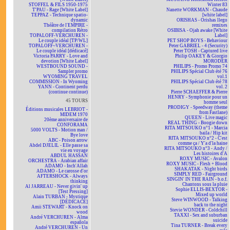
STOFFEL & FILS 1950-1975
Winter 83
T'PAU - Rage [White Label]
Nanette WORKMAN - Chaude
TEPPAZ - Technique spatio-
[white label]
dynamic
ORISHAS - Orishas llego
Théâtre de l'EMPIRE -
remixes
compilation Rétro
OSIBISA - Ojah awake [White
TOPALOFF-VERCHUREN -
Label]
Le couple idéal [TP/WL]
PET SHOP BOYS - Behaviour
TOPALOFF~VERCHUREN -
Peter GABRIEL - 4 (Security)
Le couple idéal [dédicacé]
Peter TOSH - Captured live
Victoria PARRY - Love and
Philip OAKEY & Giorgio
devotion [White Label]
MORODER
WESTBOUND SOUND -
PHILIPS - Promo Promo 74
Sampler promo
PHILIPS Spécial Club été 76
WYOMING TRAVEL
vol.1
COMMISSION - In Wyoming
PHILIPS Spécial Club été 78
YANN - Continent perdu
vol. 2
(continue continue)
Pierre SCHAEFFER & Pierre
HENRY - Symphonie pour un
45 TOURS
homme seul
PRODIGY - Speedway (theme
Éditions musicales LEBRIOT -
from Fastlane)
MIDEM 1970
QUEEN - Live magic
20ème anniversaire de
REAL THING - Boogie down
CONFORAMA
RITA MITSOUKO n°1 - Marcia
5000 VOLTS - Motion man /
baila / Hip kit
Bye love
RITA MITSOUKO n°2 - C'est
ABC - Poison arrow
comme ça / Y'a d'la haine
Abdel DJELIL - Elle passe sa
RITA MITSOUKO n°3 - Andy /
vie en voyage
Les histoires d'A
ABDUL HASSAN
ROXY MUSIC - Avalon
ORCHESTRA - Arabian affair
ROXY MUSIC - Flesh + Blood
ADAMO - Inch'Allah
SHAKATAK - Night birds
ADAMO - Le carosse d'or
SIMPLY RED - Fairground
AFTERSHOCK - Always
SINGIN' IN THE RAIN - b.o.f.
thinking
Chantons sous la pluie
Al JARREAU - Never givin' up
Sophie ELLIS-BEXTOR -
[Test Pressing]
Mixed up world
Alain TURBAN - Mystique
Steve WINWOOD - Talking
[DÉDICACÉ]
back to the night
Amii STEWART - Knock on
Stevie WONDER - Coldchill
wood
TAXXI - Sex and suburban
André VERCHUREN - Alma
suicide
española
Tina TURNER - Break every
André VERCHUREN - Un