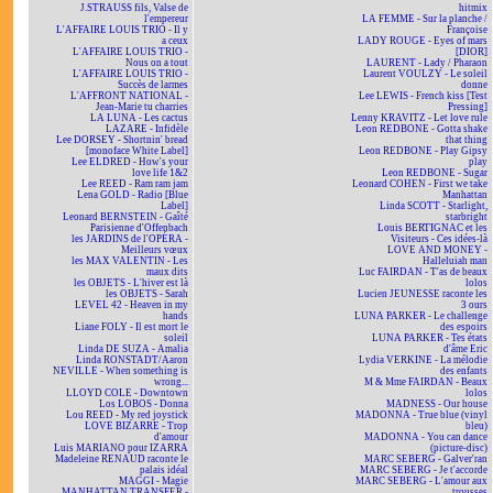
J.STRAUSS fils, Valse de
hitmix
l'empereur
LA FEMME - Sur la planche /
L'AFFAIRE LOUIS TRIO - Il y
Françoise
a ceux
LADY ROUGE - Eyes of mars
L'AFFAIRE LOUIS TRIO -
[DIOR]
Nous on a tout
LAURENT - Lady / Pharaon
L'AFFAIRE LOUIS TRIO -
Laurent VOULZY - Le soleil
Succès de larmes
donne
L'AFFRONT NATIONAL -
Lee LEWIS - French kiss [Test
Jean-Marie tu charries
Pressing]
LA LUNA - Les cactus
Lenny KRAVITZ - Let love rule
LAZARE - Infidèle
Leon REDBONE - Gotta shake
Lee DORSEY - Shortnin' bread
that thing
[monoface White Label]
Leon REDBONE - Play Gipsy
Lee ELDRED - How's your
play
love life 1&2
Leon REDBONE - Sugar
Lee REED - Ram ram jam
Leonard COHEN - First we take
Lena GOLD - Radio [Blue
Manhattan
Label]
Linda SCOTT - Starlight,
Leonard BERNSTEIN - Gaîté
starbright
Parisienne d'Offenbach
Louis BERTIGNAC et les
les JARDINS de l'OPÉRA -
Visiteurs - Ces idées-là
Meilleurs vœux
LOVE AND MONEY -
les MAX VALENTIN - Les
Halleluiah man
maux dits
Luc FAIRDAN - T'as de beaux
les OBJETS - L'hiver est là
lolos
les OBJETS - Sarah
Lucien JEUNESSE raconte les
LEVEL 42 - Heaven in my
3 ours
hands
LUNA PARKER - Le challenge
Liane FOLY - Il est mort le
des espoirs
soleil
LUNA PARKER - Tes états
Linda DE SUZA - Amalia
d'âme Eric
Linda RONSTADT/Aaron
Lydia VERKINE - La mélodie
NEVILLE - When something is
des enfants
wrong...
M & Mme FAIRDAN - Beaux
LLOYD COLE - Downtown
lolos
Los LOBOS - Donna
MADNESS - Our house
Lou REED - My red joystick
MADONNA - True blue (vinyl
LOVE BIZARRE - Trop
bleu)
d'amour
MADONNA - You can dance
Luis MARIANO pour IZARRA
(picture-disc)
Madeleine RENAUD raconte le
MARC SEBERG - Galver'ran
palais idéal
MARC SEBERG - Je t'accorde
MAGGI - Magie
MARC SEBERG - L'amour aux
MANHATTAN TRANSFER -
trousses