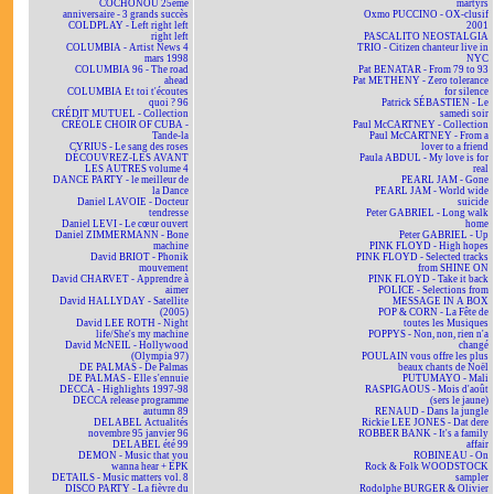
COCHONOU 25ème
martyrs
anniversaire - 3 grands succès
Oxmo PUCCINO - OX-clusif
COLDPLAY - Left right left
2001
right left
PASCALITO NEOSTALGIA
COLUMBIA - Artist News 4
TRIO - Citizen chanteur live in
mars 1998
NYC
COLUMBIA 96 - The road
Pat BENATAR - From 79 to 93
ahead
Pat METHENY - Zero tolerance
COLUMBIA Et toi t'écoutes
for silence
quoi ? 96
Patrick SÉBASTIEN - Le
CRÉDIT MUTUEL - Collection
samedi soir
CRÉOLE CHOIR OF CUBA -
Paul McCARTNEY - Collection
Tande-la
Paul McCARTNEY - From a
CYRIUS - Le sang des roses
lover to a friend
DÉCOUVREZ-LES AVANT
Paula ABDUL - My love is for
LES AUTRES volume 4
real
DANCE PARTY - le meilleur de
PEARL JAM - Gone
la Dance
PEARL JAM - World wide
Daniel LAVOIE - Docteur
suicide
tendresse
Peter GABRIEL - Long walk
Daniel LEVI - Le cœur ouvert
home
Daniel ZIMMERMANN - Bone
Peter GABRIEL - Up
machine
PINK FLOYD - High hopes
David BRIOT - Phonik
PINK FLOYD - Selected tracks
mouvement
from SHINE ON
David CHARVET - Apprendre à
PINK FLOYD - Take it back
aimer
POLICE - Selections from
David HALLYDAY - Satellite
MESSAGE IN A BOX
(2005)
POP & CORN - La Fête de
David LEE ROTH - Night
toutes les Musiques
life/She's my machine
POPPYS - Non, non, rien n'a
David McNEIL - Hollywood
changé
(Olympia 97)
POULAIN vous offre les plus
DE PALMAS - De Palmas
beaux chants de Noël
DE PALMAS - Elle s'ennuie
PUTUMAYO - Mali
DECCA - Highlights 1997-98
RASPIGAOUS - Mois d'août
DECCA release programme
(sers le jaune)
autumn 89
RENAUD - Dans la jungle
DELABEL Actualités
Rickie LEE JONES - Dat dere
novembre 95 janvier 96
ROBBER BANK - It's a family
DELABEL été 99
affair
DEMON - Music that you
ROBINEAU - On
wanna hear + EPK
Rock & Folk WOODSTOCK
DETAILS - Music matters vol. 8
sampler
DISCO PARTY - La fièvre du
Rodolphe BURGER & Olivier