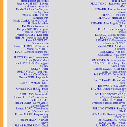
motion (remix radio edit)
song (1 & 2)
Peter KINGSBERY - Love in
REAL THING - Stone cold love
motion (version radio)
affair
Petula CLARK - Don't cry for
RENAUD - It is not because
me Argentina
you are
Petula CLARK - The old
RENAUD - Jonathan
fashioned way
RENAUD - Marchand de
Petula CLARK/Junior MAGLI -
cailloux
SP biface Juke-Box
RENAUD - Miss Maggie [Juke-
Phil RAY - Save our star
Box]
Philippe GUYOT - Les yeux
RENAUD - Miss Maggie
cernés [Test Pressing]
[Promo]
Philippe SAISSE - Kelbomek
RENAUD - Mistral gagnant
PHILIPS - Vœux de Noël 1958
RENAUD - P'tit voleur
Pierre BACHELET -
RENAULT 4 - Re-prenez le
Marionnettiste
volant avec FANGIO
Pierre LEFEBVRE - 2 succès de
Richie SAMBORA - Mister
Mireille MATHIEU
bluesman
PIJON - Mensonges d'une nuit
Rika ZARAÏ - Aba-nibi
d'été
Rika ZARAÏ - Hava netse
PLATTERS - You'll never never
bamahol
know [White Label]
RIMSHOTS - Do what you feel
Punchs PITTERSON - Reggae-
RITA MITSOUKO - Andy + Un
biguine
soir un chien
QUEEN - Flash
Roberta FLACK - Killing me
QUILAPAYUN - Tutti-frutti
softly (with his song)
R.B. and CO. - Calypso
Rod STEWART - Da ya think
Ramon PIPIN - La porte du
I'm sexy
jardin
Rod STEWART - Downtown
Randy NEWMAN - B.O.F.
train
Ragtime
Roger WATERS & Cindy
Raymond BOISSERIE - Perles
LAUPER - Another brick in the
de cristal
wall ²
REBEL MC - Better world
ROLLING STONES - E.P. (I
Richard LORD - Pleins feux sur
can't get no) Satisfaction
la RENAULT 9
ROLLING STONES -
Richard LORD - Rallye Monte-
Everybody needs somebody to
Carlo [dédicacé]
love
Richard LORD - The winning
ROLLING STONES - Paint It,
lion (it's time to go)
Black
Richard MARX - Keep coming
ROMANCE - Dance my way to
back
your heart
Richard MARX - Now and
Rose LAURENS - Africa
forever
ROXY MUSIC - Avalon
Richard SANDERSON - Check
RUN DMC - Walk this way