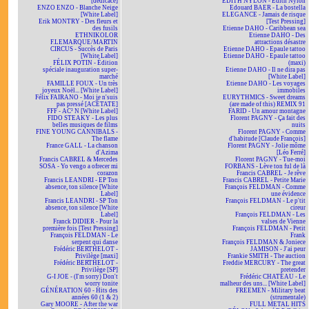
[dédicacé]
EDITH NYLON - Edith Nylon
ENZO ENZO - Blanche Neige
Edouard BAER - La bostella
[White Label]
ELEGANCE - Jamais de risque
Erik MONTRY - Des fleurs et
[Test Pressing]
des fusils
Etienne DAHO - Caribbean sea
ETHNIKOLOR
Etienne DAHO - Des
F.LEMARQUE/MARTIN
attractions désastre
CIRCUS - Succès de Paris
Etienne DAHO - Epaule tattoo
[White Label]
Etienne DAHO - Epaule tattoo
FÉLIX POTIN - Édition
(maxi)
spéciale inauguration super-
Etienne DAHO - Il ne dira pas
marché
[White Label]
FAMILLE FOUX - Un très
Etienne DAHO - Les voyages
joyeux Noël... [White Label]
immobiles
Félix FAIRANO - Moi je n'suis
EURYTHMICS - Sweet dreams
pas pressé [ACÉTATE]
(are made of this) REMIX 91
FFF - AC² N [White Label]
FARID - Un amour montagne
FIDO STEAKY - Les plus
Florent PAGNY - Ça fait des
belles musiques de films
nuits
FINE YOUNG CANNIBALS -
Florent PAGNY - Comme
The flame
d'habitude [Claude François]
France GALL - La chanson
Florent PAGNY - Jolie môme
d'Azima
[Léo Ferré]
Francis CABREL & Mercedes
Florent PAGNY - Tue-moi
SOSA - Yo vengo a ofrecer mi
FORBANS - Lève ton ful de là
corazon
Francis CABREL - Je rêve
Francis LEANDRI - EP Ton
Francis CABREL - Petite Marie
absence, ton silence [White
François FELDMAN - Comme
Label]
une évidence
Francis LEANDRI - SP Ton
François FELDMAN - Le p'tit
absence, ton silence [White
cireur
Label]
François FELDMAN - Les
Franck DIDIER - Pour la
valses de Vienne
première fois [Test Pressing]
François FELDMAN - Petit
François FELDMAN - Le
Frank
serpent qui danse
François FELDMAN & Joniece
Frédéric BERTHELOT -
JAMISON - J'ai peur
Privilège [maxi]
Frankie SMITH - The auction
Frédéric BERTHELOT -
Freddie MERCURY - The great
Privilège [SP]
pretender
G-I JOE - (I'm sorry) Don't
Frédéric CHATEAU - Le
worry tonite
malheur des uns... [White Label]
GÉNÉRATION 60 - Hits des
FREEMEN - Military beat
années 60 (1 & 2)
(strumentale)
Gary MOORE - After the war
FULL METAL HITS