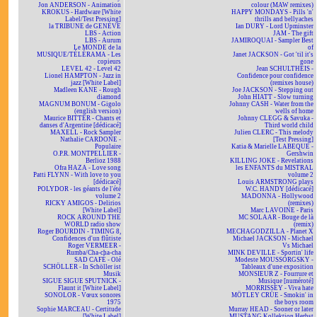
Jon ANDERSON - Animation
colour (MAW remixes)
KROKUS - Hardware [White
HAPPY MONDAYS - Pills 'n'
Label/Test Pressing]
thrills and bellyaches
la TRIBUNE de GENÈVE
Ian DURY - Lord Upminster
LBS - Action
JAM - The gift
LBS - Aurum
JAMIROQUAI - Sampler Best
Le MONDE de la
of
MUSIQUE/TÉLÉRAMA - Les
Janet JACKSON - Got 'til it's
copieurs
gone
LEVEL 42 - Level 42
Jean SCHULTHEIS -
Lionel HAMPTON - Jazz in
Confidence pour confidence
jazz [White Label]
(remixes house)
Madleen KANE - Rough
Joe JACKSON - Stepping out
diamond
John HIATT - Slow turning
MAGNUM BONUM - Gigolo
Johnny CASH - Water from the
(english version)
wells of home
Maurice BITTER - Chants et
Johnny CLEGG & Savuka -
danses d'Argentine [dédicacé]
Third world child
MAXELL - Rock Sampler
Julien CLERC - This melody
Nathalie CARDONE -
[Test Pressing]
Populaire
Katia & Marielle LABEQUE -
O.P.R. MONTPELLIER -
Gershwin
Berlioz 1988
KILLING JOKE - Revelations
Ofra HAZA - Love song
les ENFANTS du MISTRAL
Patti FLYNN - With love to you
volume 2
[dédicacé]
Louis ARMSTRONG plays
POLYDOR - les géants de l'été
W.C. HANDY [dédicacé]
volume 2
MADONNA - Hollywood
RICKY AMIGOS - Delirios
(remixes)
[White Label]
Marc LAVOINE - Paris
ROCK AROUND THE
MC SOLAAR - Bouge de là
WORLD radio show
(remix)
Roger BOURDIN - TIMING 8,
MECHAGODZILLA - Planet X
Confidences d'un flûtiste
Michael JACKSON - Michael
Roger VERMEER -
Vs Michael
Rumba/Cha-cha-cha
MINK DEVILLE - Sportin' life
SAD CAFÉ - Olé
Modeste MOUSSORGSKY -
SCHÖLLER - In Schöller ist
Tableaux d'une exposition
Musik
MONSIEUR Z - Fourrure et
SIGUE SIGUE SPUTNICK -
Musique [numéroté]
Flaunt it [White Label]
MORRISSEY - Viva hate
SONOLOR - Vœux sonores
MÖTLEY CRÜE - Smokin' in
1975
the boys room
Sophie MARCEAU - Certitude
Murray HEAD - Sooner or later
[White Label]
MUSTANG Kollektion Herbst