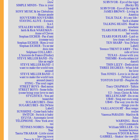
slow
SURVIVOR - Eye of the tiger
SIMPLE MINDS - This is your
(Rocky III)
land
SURVIVOR - Eye of the tiger &
SONY MUSIC & les Chérubins
JAMES BROWN - Living in
- Bonne année
America
SOUVENIRS SOUVENIRS
TALK TALK - It's my life /
STAYING ALIVE - Extraits
Such a shame
b.o.f.
TALKING HEADS - Road to
STEALERS WHEEL - Blind
nowhere
faith & Rick WAKEMAN -
TEARS FOR FEARS - Famous
Anne of Cleves
last words
Stephan EICHER - Pas d'ami
TEARS FOR FEARS - Laid so
(comme toi)
low (tears roll down)
Stephan EICHER - Rien à voir
TEN SHARP - You [White
Stephan EICHER - Tu ne me
Label]
dois rien
Terence TRENT D'ARBY - This
Stéphane COLLARO -
side of love
L'histoire de France (Flodor)
TEXAS - Alone with you
STEVE MILLER BAND - Fly
THEMBI - Kwela mfana (cé
like an eagle
dansé)
STEVE MILLER BAND - I
THIN LIZZY - Dedication
want to make the world turn
THREE DEGREES - What I did
around
for love
STEVE MILLER BAND - I
Tom JONES - Love is in the air
want to make the world turn
[White Label]
around (maxi)
TONTON DAVID - Peuples du
STING - The soul cages
monde
STREET BOYS - Red moon
Tracy CHAPMAN - Talkin
STREET BOYS - Some folks
'bout a revolution
(come bring your love to me)
U2 - Jesus-Christ & John
STYLISTICS - You are
MELLENCAMP - Do re mi
beautiful
UB40 - Sing our own song
SUGARCUBES - Deus
UB40 - The way you do the
SUGARCUBES - Hit [White
things you do
Label]
VAILLANCOURT - Bon temps
SUNSHINE - Come back baby
rouler
SWITCH - Switch it baby
Vanessa PARADIS - Marilyn &
SYLVIA - Automatic lover
John
TÉLÉPHONE - New York avec
WARNING - Rock
toi
city/Commando
TÉTINES NOIRES - Streap
William SHELLER - Un
Teac
homme heureux
Tanita TIKARAM - Little sister
Youssou N'DOUR & Peter
leaving town
GABRIEL - Shakin' the tree (DJ
Tanya St VAL - Tropical
edit)