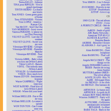
Teresa KELLY - Johnnie
Yves SIMON - 2 ou 3 choses
TINA pour RIPOLIN - Vive le
pour elle
grand ripolinage
ZUCCHERO - Diavolo in me
TINTIN HEBDO - La chasse
ZZTOP - Doubleback
aux bruits
ZZTOP - Give it up
Tom JONES - Green green grass
CD
of home
Tony STEFANIDIS - Visions
1969 CLUB - The red album
Trini LOPEZ - America /
4YOU - 4 you
Kansas City
A PERFECT CIRCLE - Mer de
Van McCOY - Soul Cha Cha
noms
VAN MORRISON - Ivory tower
AaRON - Seeds of gold
Vanessa PARADIS - L'amour en
ABC Radio Networks -
soi [Test Pressing]
American TOP 40 # 51
VELVET GLOVE - Last day of
AGNÈS B. & la FNAC -
summer
Dernière Bande
VELVET GLOVE - Sweet was
AKIRISE - Brouiller l'écoute
my rose
ALABAMA 3 - Ain't goin' to
Véronique RIVIÈRE - Georges
Goa
Véronique RIVIÈRE - Première
Alain BASHUNG - Osez
Manche
Joséphine
Véronique RIVIÈRE - Tout
Alain BASHUNG - That's all
court
right
Victoria ABRIL - Baby when
Angela McCLUSKEY - The
you kiss me [White Label]
things we do
Viktor LAZLO - Baisers
Angelo DEBARRE/Ludovic
VINYL - The nobody men
BEIER - Paroles de swing
[White Label]
Anne-Sophie
VIVALDI - Le chardonneret
MUTTER/Lambert ORKIS -
VIXEN - How much love
The silver album
Warren ZEVON - Sentimental
AOSTE 20 ANS - Hits 76
hygiene
AqME - Dévisager Dieu
Wayne CAMPBELL - Night
Art MENGO - À tes côtés
time rose
Art MENGO - Des bateaux de
WEST & BYRD - Final kiss of
sang
love [White Label]
ARTHUR H - Le baron noir
WHAM - Where did your heart
ARTHUR H - Le goût du H
go
Ashanti ROY Pablo MOSES
William SHELLER - Fier et fou
Winston JARRETT - Natty will
de vous
fly again
William SHELLER - Le carnet à
AUTECHRE - Cichlisuite
spirale
mechanically reclaimed
WON TON TON - Can I come
BÉNABAR - Le dîner
near you
BABA YAGA - Back in the