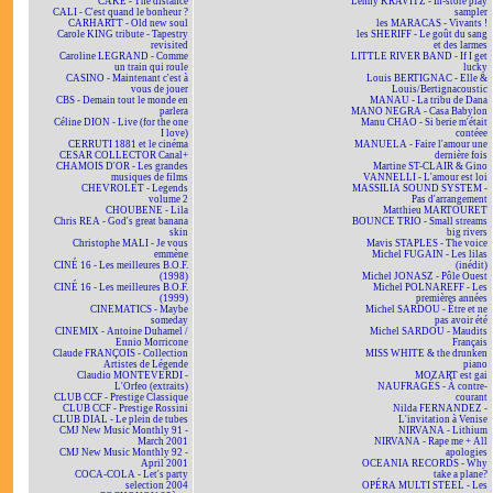
CAKE - The distance
Lenny KRAVITZ - In-store play
CALI - C'est quand le bonheur ?
sampler
CARHARTT - Old new soul
les MARACAS - Vivants !
Carole KING tribute - Tapestry
les SHERIFF - Le goût du sang
revisited
et des larmes
Caroline LEGRAND - Comme
LITTLE RIVER BAND - If I get
un train qui roule
lucky
CASINO - Maintenant c'est à
Louis BERTIGNAC - Elle &
vous de jouer
Louis/Bertignacoustic
CBS - Demain tout le monde en
MANAU - La tribu de Dana
parlera
MANO NEGRA - Casa Babylon
Céline DION - Live (for the one
Manu CHAO - Si berie m'était
I love)
contéee
CERRUTI 1881 et le cinéma
MANUELA - Faire l'amour une
CESAR COLLECTOR Canal+
dernière fois
CHAMOIS D'OR - Les grandes
Martine ST-CLAIR & Gino
musiques de films
VANNELLI - L'amour est loi
CHEVROLET - Legends
MASSILIA SOUND SYSTEM -
volume 2
Pas d'arrangement
CHOUBENE - Lila
Matthieu MARTOURET
Chris REA - God's great banana
BOUNCE TRIO - Small streams
skin
big rivers
Christophe MALI - Je vous
Mavis STAPLES - The voice
emmène
Michel FUGAIN - Les lilas
CINÉ 16 - Les meilleures B.O.F.
(inédit)
(1998)
Michel JONASZ - Pôle Ouest
CINÉ 16 - Les meilleures B.O.F.
Michel POLNAREFF - Les
(1999)
premières années
CINEMATICS - Maybe
Michel SARDOU - Être et ne
someday
pas avoir été
CINEMIX - Antoine Duhamel /
Michel SARDOU - Maudits
Ennio Morricone
Français
Claude FRANÇOIS - Collection
MISS WHITE & the drunken
Artistes de Légende
piano
Claudio MONTEVERDI -
MOZART est gai
L'Orfeo (extraits)
NAUFRAGÉS - À contre-
CLUB CCF - Prestige Classique
courant
CLUB CCF - Prestige Rossini
Nilda FERNANDEZ -
CLUB DIAL - Le plein de tubes
L'invitation à Venise
CMJ New Music Monthly 91 -
NIRVANA - Lithium
March 2001
NIRVANA - Rape me + All
CMJ New Music Monthly 92 -
apologies
April 2001
OCEANIA RECORDS - Why
COCA-COLA - Let's party
take a plane?
selection 2004
OPÉRA MULTI STEEL - Les