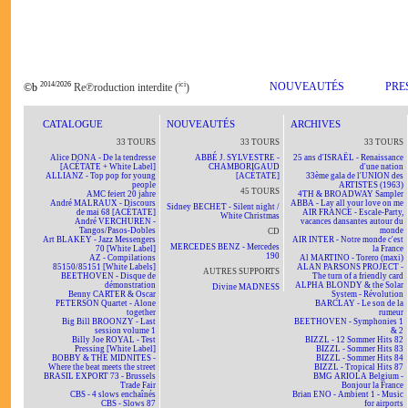
2014/2026
ici
NOUVEAUTÉS
PRE
©b
Re℗roduction interdite (
)
CATALOGUE
NOUVEAUTÉS
ARCHIVES
33 TOURS
33 TOURS
33 TOURS
Alice DONA - De la tendresse
ABBÉ J. SYLVESTRE -
25 ans d'ISRAËL - Renaissance
[ACÉTATE + White Label]
CHAMBORIGAUD
d'une nation
ALLIANZ - Top pop for young
[ACÉTATE]
33ème gala de l'UNION des
people
ARTISTES (1963)
45 TOURS
AMC feiert 20 jahre
4TH & BROADWAY Sampler
André MALRAUX - Discours
ABBA - Lay all your love on me
Sidney BECHET - Silent night /
de mai 68 [ACÉTATE]
AIR FRANCE - Escale-Party,
White Christmas
André VERCHUREN -
vacances dansantes autour du
Tangos/Pasos-Dobles
monde
CD
Art BLAKEY - Jazz Messengers
AIR INTER - Notre monde c'est
MERCEDES BENZ - Mercedes
70 [White Label]
la France
190
AZ - Compilations
Al MARTINO - Torero (maxi)
85150/85151 [White Labels]
ALAN PARSONS PROJECT -
AUTRES SUPPORTS
BEETHOVEN - Disque de
The turn of a friendly card
démonstration
ALPHA BLONDY & the Solar
Divine MADNESS
Benny CARTER & Oscar
System - Révolution
PETERSON Quartet - Alone
BARCLAY - Le son de la
together
rumeur
Big Bill BROONZY - Last
BEETHOVEN - Symphonies 1
session volume 1
& 2
Billy Joe ROYAL - Test
BIZZL - 12 Sommer Hits 82
Pressing [White Label]
BIZZL - Sommer Hits 83
BOBBY & THE MIDNITES -
BIZZL - Sommer Hits 84
Where the beat meets the street
BIZZL - Tropical Hits 87
BRASIL EXPORT 73 - Brussels
BMG ARIOLA Belgium -
Trade Fair
Bonjour la France
CBS - 4 slows enchaînés
Brian ENO - Ambient 1 - Music
CBS - Slows 87
for airports