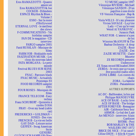
Eros RAMAZZOTTI - Quanto
V2 MUSIC sampler 1997
amore sei
Véronique RIVIÈRE - Michaël
Eros RAMAZZOTTI & Joe
Véronique SANSON - D'un
COCKER - Difendero
papillon à une étoile
ESPACE Rhythm & Blues -
VF-Version Française - Rap &
Volume 2
Groove
ESSO - Sur la route
Viola WILLS - It's my pleasure
d'Hollywood
Vivien SAVAGE - La p'tite
ETERNAL LOVE - le meilleur
Lady + C'est qu'le vent
des slows
Weird Al YANKOVIC -
F-COMMUNICATIONS - 7th
Jurassic Park
birthday sampler
WHAT FOR - L'amour n'a pas
FAN DE le magazine - CD
de loi
interview
Winston McANUFF & The
FARGO sampler 2005
Bazbaz Orchestra - A drop
Farid RUSSLAN - Musique de
ZAZIE - Rose
films
ZAZIE - Zen
FARM JOB - Hokkaïdo rush
ZAZIE MUSETTE - Zazie
FASZINATION MUSIK - Les
Musette
clous du nouveau label
ZE RECORDS presents
FATA MORGANA - Le petit
Undercover
monde
ZE Xmas record REloaded 2004
Festival BLUES SUR SEINE
ZEBDA - Je crois que ça va pas
2003
être possible (radio edit)
FNAC - Parcours black
ZONE LIBRE - Les contes du
FNAC MUSIC - Actualités
chaos
Printemps 93
ZORA - La famille
FOOD RECORDS sampler
ZORA - Panaméenne
1991
AUTRES SUPPORTS
FOUR ROSES - Musiques de
films
AC-DC - Ballbreaker, la bio par
FRANCE TELECOM - Easy
Philippe MANOEUVRE
techno
ACE OF BASE - Lucky love
Franz SCHUBERT - Quintette à
ACE OF BASE - The bridge
cordes D.956
AFTER FOREVER - Remagine
FRAY - Over my head (cable
AIR - Californie/Sexy boy
car)
ARMOR - Le bal des Laze
FREDERICKS + GOLDMAN +
Art MENGO - interview Alain
JONES - Des vies
Gardinier
FRENCH B - La vie est belle
BJÖRK - Post
GAY DAD - Leisure noise
BOB MARLEY & THE
GEFFEN - Swag American
WAILERS 1967-1972
Style
BRICE DE NICE - J't'ai cassé !
GENERIC
Céline DION - 1 fille & 4 types
GLÜCKLICH SAMPLER (New