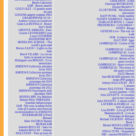
Céline DION - D'eux
Beetle Cabriolet)
Christian BOURGEOIS -
GMF - Bonus famille
Disque Bayard n°1
GOLD JAZZ - 12 grands noms
CLUB TINNIE - Mystérieuses
du jazz
rencontres
GOOOM sampler summer 2003
DAFT PUNK - Vidéo medley
GRAMOPHONE 01/10 -
DANDY WARHOLS - Smoke it
Andrew Litton on Gershwin
DARGAUD BOOX 1 - Canal+
Grant Lee BUFFALO - Honey
FREDERICKS + GOLDMAN +
don't think
JONES - Rouge
GROOVE ARMADA - Easy
GENESIS Live - The way we
Gustav LEONHARDT joue
walk
Louis COUPERIN
IAM - Je danse le mia
HANDSOME BOY
IGGY POP - Iggy
MODELING SCHOOL - The
JAMIROQUAI - Corner of the
world's gone mad
earth
Hector ZAZOU - Lights in the
JAMIROQUAI - Little L
dark
JAMIROQUAI - Love
Hervé VILARD - La vie est
foolosophy
belle, le monde est beau
JAMIROQUAI - Return of the
Hildegard von BINGEN - O vis
space cowboy
aeternitatis
JAMIROQUAI - Space cowboy
HMNEWS Collection automne
JAMIROQUAI - The return of
hiver 2010
the space cowboy
HMNEWS Collection automne
JAZZ Masters
hiver 2011
Jean RICHARD présente les
HMNEWS Collection
loups (PIF gadget)
printemps été 2010
Johnny HALLYDAY - PLV
HMNEWS Collection
L'attente
printemps été 2012
Johnny HALLYDAY - Retiens
HMNEWS Nouveautés août
la nuit (parfum + CD)
décembre 2009
Julie ZENATTI - Je voudrais
HONDA HRV Joy Machine
que tu me consoles
Hubert-Félix THIÉFAINE -
Julie ZENATTI - L'amour suffit
Scandale mélancolique
LAVERIE de FAMILLE - Le
IAM - Nés sous la même étoile
best of saison 2
iJazz @ London Jazz Festival
Lisa DOBY - Live @ WYB7
incontournables CLASSIQUES
Mademoiselle K - Live au
INTERMARCHÉ la Ferté
Printemps de Bourges
Bernard
Michael JACKSON - HIStory
Irène JACOB lit Haruki
Book 1
MURAKAMI
Michel HOUELLEBECQ -
Isabelle BOULAY - Sans toi
Présence humaine
Isabelle BOULAY + Johnny
NINJA TUNE - Ninjaskinz
HALLYDAY - Tout au bout de
NRJ - cassette PASSOA n° 1