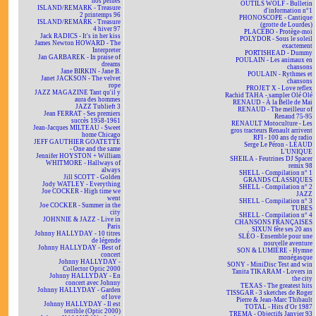
nos peines
OUTILS WOLF - Bulletin
ISLAND/REMARK - Treasure
d'information n°1
2 printemps 96
PHONOSCOPE - Cantique
ISLAND/REMARK - Treasure
(grotte de Lourdes)
4 hiver 97
PLACEBO - Protège-moi
Jack RADICS - It's in her kiss
POLYDOR - Sous le soleil
James Newton HOWARD - The
exactement
Interpreter
PORTISHEAD - Dummy
Jan GARBAREK - In praise of
POULAIN - Les animaux en
dreams
chansons
Jane BIRKIN - Jane B.
POULAIN - Rythmes et
Janet JACKSON - The velvet
chansons
rope
PROJET X - Love reflex
JAZZ MAGAZINE Tant qu'il y
Rachid TAHA - sampler Olé Olé
aura des hommes
RENAUD - À la Belle de Mai
JAZZ Tublieft 3
RENAUD - The meilleur of
Jean FERRAT - Ses premiers
Renaud 75-95
succès 1958-1961
RENAULT Motoculture - Les
Jean-Jacques MILTEAU - Sweet
gros tracteurs Renault arrivent
home Chicago
RFI - 100 ans de radio
JEFF GAUTHIER GOATETTE
Serge Le Péron - LÉAUD
- One and the same
L'UNIQUE
Jennifer HOYSTON + William
SHEILA - Feutrines DJ Spacer
WHITMORE - Hallways of
remix 98
always
SHELL - Compilation n° 1
Jill SCOTT - Golden
GRANDS CLASSIQUES
Jody WATLEY - Everything
SHELL - Compilation n° 2
Joe COCKER - High time we
JAZZ
went
SHELL - Compilation n° 3
Joe COCKER - Summer in the
TUBES
city
SHELL - Compilation n° 4
JOHNNIE & JAZZ - Live in
CHANSONS FRANÇAISES
Paris
SIXUN fête ses 20 ans
Johnny HALLYDAY - 10 titres
SLÉO - Ensemble pour une
de légende
nouvelle aventure
Johnny HALLYDAY - Best of
SON & LUMIÈRE - Hymne
concert
monégasque
Johnny HALLYDAY -
SONY - MiniDisc Test and win
Collector Optic 2000
Tanita TIKARAM - Lovers in
Johnny HALLYDAY - En
the city
concert avec Johnny
TEXAS - The greatest hits
Johnny HALLYDAY - Garden
TISSGAR - 3 sketches de Roger
of love
Pierre & Jean-Marc Thibault
Johnny HALLYDAY - Il est
TOTAL - Hits d'Or 1987
terrible (Optic 2000)
TREMA - Objectifs Janvier 93