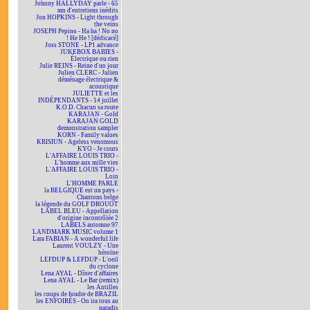
Johnny HALLYDAY parle - 65
mn d'entretiens inédits
Jon HOPKINS - Light through
the veins
JOSEPH Pepino - Ha ha ! No no
! He He ! [dédicacé]
Joss STONE - LP1 advance
JUKEBOX BABIES -
Électrique ou rien
Julie REINS - Reine d'un jour
Julien CLERC - Julien
déménage électrique &
acoustique
JULIETTE et les
INDÉPENDANTS - 14 juillet
K.O.D. Chacun sa route
KARAJAN - Gold
KARAJAN GOLD
demonstration sampler
KORN - Family values
KRISIUN - Ageless venomous
KYO - Je cours
L'AFFAIRE LOUIS TRIO -
L'homme aux mille vies
L'AFFAIRE LOUIS TRIO -
Loin
L'HOMME PARLE
la BELGIQUE est un pays -
Chantons belge
la légende du GOLF DROUOT
LABEL BLEU - Appellation
d'origine incontrôlée 2
LABELS automne 97
LANDMARK MUSIC volume 1
Lara FABIAN - A wonderful life
Laurent VOULZY - Une
héroïne
LEFDUP & LEFDUP - L'oeil
du cyclone
Lena AYAL - Dîner d'affaires
Lena AYAL - Le Bar (remix)
les Antilles
les coups de foudre de BRAZIL
les ENFOIRÉS - On ira tous au
paradis