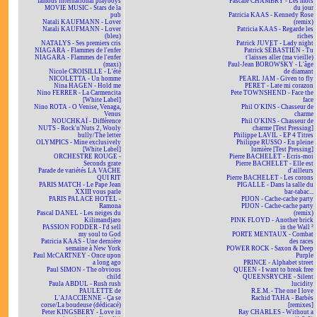
famous international playboys
Pascale CHAMBRY - Les mots
MOVIE MUSIC - Stars de la
du jour
pub
Patricia KAAS - Kennedy Rose
Natali KAUFMANN - Lover
(remix)
Natali KAUFMANN - Lover
Patricia KAAS - Regarde les
(bleu)
riches
NATALYS - Ses premiers cris
Patrick JUVET - Lady night
NIAGARA - Flammes de l'enfer
Patrick SÉBASTIEN - Tu
NIAGARA - Flammes de l'enfer
t'laisses aller (ma vieille)
(maxi)
Paul-Jean BOROWSKY - L'âge
Nicole CROISILLE - L'été
de diamant
NICOLETTA - Un homme
PEARL JAM - Given to fly
Nina HAGEN - Hold me
PERET - Late mi corazon
Nino FERRER - La Carmencita
Pete TOWNSHEND - Face the
[White Label]
face
Nino ROTA - O Venise, Venaga,
Phil O'KINS - Chasseur de
Venus
charme
NOUCHKAÏ - Différence
Phil O'KINS - Chasseur de
NUTS - Rock'n'Nuts 2, Wooly
charme [Test Pressing]
bully/The letter
Philippe LAVIL - EP 4 Titres
OLYMPICS - Mine exclusively
Philippe RUSSO - En pleine
[White Label]
lumière [Test Pressing]
ORCHESTRE ROUGE -
Pierre BACHELET - Écris-moi
Seconds grate
Pierre BACHELET - Elle est
Parade de variétés LA VACHE
d'ailleurs
QUI RIT
Pierre BACHELET - Les corons
PARIS MATCH - Le Pape Jean
PIGALLE - Dans la salle du
XXIII vous parle
bar-tabac...
PARIS PALACE HOTEL -
PIJON - Cache-cache party
Ramona
PIJON - Cache-cache party
Pascal DANEL - Les neiges du
(remix)
Kilimandjaro
PINK FLOYD - Another brick
PASSION FODDER - I'd sell
in the Wall ²
my soul to God
PORTE MENTAUX - Combat
Patricia KAAS - Une dernière
des races
semaine à New York
POWER ROCK - Saxon & Deep
Paul McCARTNEY - Once upon
Purple
a long ago
PRINCE - Alphabet street
Paul SIMON - The obvious
QUEEN - I want to break free
child
QUEENSRYCHE - Silent
Paula ABDUL - Rush rush
lucidity
PAULETTE de
R.E.M. - The one I love
L'AJACCIENNE - Ça se
Rachid TAHA - Barbès
corse/La boudeuse (dédicacé)
[remixes]
Peter KINGSBERY - Love in
Ray CHARLES - Without a