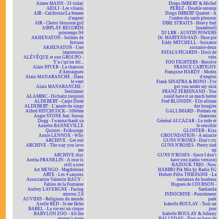
Aimee MANN - 31 today
Diego IMBERT & Michel
AÏOLI - Les vilains
PEREZ - Double entente
AIR - Californie/La femme
Diego IMBERT Quartet - À
d'argent
l'ombre du saule pleureur
AIR - Cherry blossom girl
DIRE STRAITS - Heavy fuel
AIRPLAY RECORDS
[numéroté]
printemps 94
DJ LBR - AUSTIN POWERS
AKHENATON - Soldats de
Dr. MARTENS/4AD - Shoe pie
fortune
Eddy MITCHELL - Soixante
AKHENATON - Une
soixante-deux
impression
FATALS PICARDS - Droit de
ALÉVÊQUE et son GROUPO -
véto
Y'a c'qu'on dit...
FOO FIGHTERS - Resolve
Alain HIVER - La chanson
FRANCE CARTIGNY
d'Antraigues
Françoise HARDY - Modes
Alain MANARANCHE - Dans
d'emploi
le vent
Frank SINATRA & BONO - I've
Alain MANARANCHE -
got you under my skin
Sentiment
FRANZ FERDINAND - You
ALAMBIC - Dichaïtz (respire)
could have it so much better
ALDEBERT - Carpe Diem
Fred BLONDIN - Elle allume
ALDEBERT - L'année du singe
des bougies
Alfred HITCHCOCK - 100ème
GALLIMARD - Poèmes en
Angie STONE feat. Snoop
chansons
Dogg - I wanna thank ya
Général ALCAZAR - Le rude et
Annette BANNEVILLE
le sensible
Quintet - Folksongs
GLOSTER - Kiss
Annie LENNOX - Why
GROUNDATION - A miracle
ARCHIVE - Get out
GUNS N'ROSES - Don't cry
ARCHIVE - The way you love
GUNS N'ROSES - Pretty tied
me
up
ARCHIVE:disc
GUNS N'ROSES - Since I don't
Aretha FRANKLIN - A rose is
have you (radio version)
still a rose
HADOUK TRIO - Now
Art MENGO - Magdeleine
HARIBO Pik Mix by Radio FG
ARTE - Les 4 saisons
Hubert-Félix THIÉFAINE - La
Association Valentin HAÜY -
tentation du bonheur
Fables de la Fontaine
Hugues de COURSON -
Audrey LAVERGNE - Facing
Sankanda
mirrors 2.0
INDOCHINE - Punishment
AUVIDIS - Religions du monde
park
Axelle RED - Je me fâche
Isabelle BOULAY - Tout un
BABEL - La vie est un cirque
jour
BABYLON ZOO - All the
Isabelle BOULAY & Johnny
money's gone
HALLYDAY - Tout au bout de