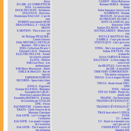
disco
CADIOT - Hôtel Robinson
DJ LBR - LE CORRUPTEUR
Romane SERDA - Romane
DNA - La serenissima
Serda
DOCK DES SUDS - Solidaires
Scène française version rock
DOLIVEUX - Doliveux
SCORPIONS - Woman
Dominique DALCAN - L'air de
SHAOLIN - Ici on en veut
rien
SO FRENCHY SO CHIC 2
DOMINO nouveautés 98/99
SONY CLASSICAL new
DRAGONBALL Z + SAILOR
directions 1999
MOON
Sophie ZELMANI - So good
E-MOTION - This is how we
SOUNDGARDEN - Black hole
are
sun
éd. Philippe PICQUIER -
SOUS LE MANTEAU feat.
Contes chinois
ZAMBLA - J'suis pas rassuré
Eddy MITCHELL/NEVILLE
STATUS QUO - Can't give you
Brothers - Tell it like it is
more
EDEL Collection 96 acte 1
STING - She's too good for me
Edouard LALO - Namouna
Sufjan STEVENS - The
ELECTRO DELUXE - Sound
avalanche
for eclectic people
Sylvie VARTAN & Johnny
ELISTA - Debout
HALLYDAY - Le bon temps du
EMI Cool Price - Les
rock'n'roll
authentiques
the BEATLES - Love me do
EMI Music Ressources - Smile
the DØ - A mouthful
EMILE & IMAGES - Rio de
THIEVERY CORPORATION -
Janvier
The mirror conspiracy
EMPEROR NORTON
THUGS - Live à Angers février
RECORDS - Space baby blast
1996
off
THUGS - Road closed 1983-
ENOLA - Figurines
1999
Enrique IGLESIAS - Bailamos
TOOL - Schism
Ensemble De CÆLIS -
TÔT OU TARD - Plutôt tôt,
Direction Laurence Brisset
plutôt tard
Ensemble MATHEUS - Extraits
TRAFFIC - Far from home
de Griselda par VIVALDI
TRANSES CÉVENOLES N°
EPIC - Focus
17
EQUIMINTHE - Country music
TRANSES CÉVENOLES N°
ERATO - Chefs d'œuvre de la
18
Musique Classique
TRAX hors série # 5 NINJA
Erik SATIE - Les 4 visages de
TUNE
l'orchestre
U2 - Lemon
Erik SATIE - Les quatre visages
U2 - Stuck in a moment you
de l'orchestre
can't get out of
Erik SATIE - The 4 aspects of
UNDER BYEN - Live @
the orchestra
Haldern Pop