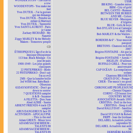
WONDER STUFF - The size of
USSR
a cow
BB KING - Grandes mitos
WOODENTOPS - You make me
BBM - City of gold
feel
BEL CANTO - Rumour
Yves DUTEIL - J'ai la guitare
BETWEEN THE BURIED
qui me démange
AND ME - Colors
Yves DUTEIL - Prendre un
BLUE SILVER - Musiques
enfant (à Martine)
d'Algérie
Yves DUTEIL - Tarentelle
BLUR - Girls & boys
Yves SAINT-LAURENT - Paris
Bob DYLAN Live at Carnegie
je t'aime
Hall 1963
Zachary RICHARD - My
Bob MARLEY & the Wailers -
Nanette
Kaya
Ziggy MARLEY & the Melody
BORDERS & 6° - Your musical
Makers - Tomorrow people
passport
BRETONS - Chanson rock été
CD
2007
ÉTHIOPIQUES L'âge d'or de la
Brigitte FONTAINE - Ah que la
musique éthiopienne
vie est belle
113 feat. Black Rénégat - Un
Brigitte FONTAINE + Areski +
jour de paix
HIGELIN - D'ailleurs
1900-1949 - Les plus grands
BUFFALO GRILL - Pour ton
classiques
anniversaire
22 PISTEPIRKKO - Birdy
CAP OCÉAN - La compilation
22 PISTEPIRKKO - Don't say
océane
I'm so evil
Chantons BRASSENS
2MS - Que la lumière brille
CHATS D'OC - Pompe 2
3rd WISH feat. BabyBash -
CHER - The music's no good
Obsesion
without you
65DAYSOFSTATIC - Don't go
CHRONICART/PEOPLESOUN
down to sorrow
- Chronic'Organic
7 QUESTIONS sampler
CORNU - CD bonus live
A & B - Suzanne
COUNTRY MUSIC
A FILETTA - Don Juan
ASSOCIATION Awards 1993
Abed AZRIÉ - Suerte
CRISTINA - Doll in the box
ABSENT FRIENDS 4 track CD
CRISTINA - Sleep it off
sampler
David HALLYDAY - Satellite
ABUS DANGEREUX face 39
(2004)
ACTIVISION - APOCALYPSE
David SYLVIAN & Robert
- This is the end
FRIPP - Jean the birdman
Adam GREEN - Minor love
DELABEL Actualités juillet
ADAMI/SACEM/MIDEM -
septembre 95
TALENTS 98
DELABEL Actualités mai août
ADAMI/SACEM/MIDEM -
94
TALENTS 99
DERNIÈRE BANDE