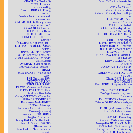
CHARLIE - Charlie (5)
Brian ENO - Ambient 4 - On
CHER - Love and
Land
understanding
CBS - Été 73 vol.1
Chris DE BURGH - Flying
Céline DION - I'm alive
colours
Céline DION - My heart will go
Christine McVIE - Love will
on
show us how
CHILL FAC-TORR - Twist
Cliff RICHARD - Now you see
(round'n'round)
me, now you don't
CHURCH - Starfish
COCA-COLA Chansons
CLASH - The Magnificent
COCA-COLA Disco
Seven / The Call Up
COLD CHISEL - East
CULTURE DANCE 7 - House
CONCRETE BLONDE -
Mix
Caroline
CURE - Pornography
DÉCLARATION (fiscale) 1964
DAVE - Dave [White Label]
DELHAY/LECOUDE - Succès
Debbie HARRY - Rockbird
de Paris
DEVO - Q: Are we not men?
Dizzy GILLESPIE - Sonny
DEXYS MIDNIGHT
Rollins / Sonny Stitt sessions
RUNNERS & Kevin Rowland -
Django REINHARDT n°73610
Too-Rye-Ay
[White Label]
Dizzy GILLESPIE - At
DVORAK - Symphonie du
Newport
Nouveau Monde (extraits) -
DONOVAN - Love is only
MIKAL
feeling
Eddie MONEY - Where's the
EARTH WIND & FIRE - The
party?
very best
EMI Christmas 1974
Elton JOHN - Believe
ENCYCLOPAEDIA
[MONOFACE]
UNIVERSALIS 1972
Elton JOHN - Sleeping with the
ERATO - Concert sur 3 siècles
past
FLESH FOR LULU - Final
Elton JOHN & RUPAUL -
vinyl (and live flesh)
Don't go breaking my heart
George WINSTON - December
(remixes)
Gilles LANGOUREAU
Eric BURDON - Starportrait
Hommage à Mado ROBIN
Etienne DAHO - Mon manège à
HONDA - Wake up!
moi
Jacques VANDEVOORDE -
FUMÉES - Chansons d'hier
Miserere [dédicacé]
FUMÉES II - Mélodies et
Jean-Marc BIENCOURT -
chansons
Jingles d'imitations
GAMINE - Dream boy
Jimmy HALL - Cadillac tracks
Gary NUMAN - New anger
Joe DASSIN - CBS 66343
George HARRISON - 33 & 1/3
(Radio France)
[White Label/Test Pressing]
John CALE - Music for a new
George MICHAEL - Amazing
society
GROOVERIDER - Rainbows of