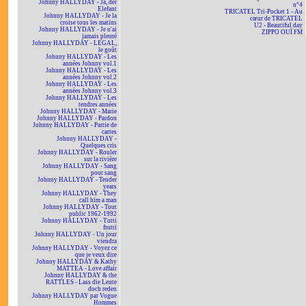
Johnny HALLYDAY - Ja, der
n°4
Elefant
TRICATEL Tri-Pocket 1 - Au
Johnny HALLYDAY - Je la
cœur de TRICATEL
croise tous les matins
U2 - Beautiful day
Johnny HALLYDAY - Je n'ai
ZIPPO OUÏ FM
jamais pleuré
Johnny HALLYDAY - LEGAL,
le goût
Johnny HALLYDAY - Les
années Johnny vol.1
Johnny HALLYDAY - Les
années Johnny vol.2
Johnny HALLYDAY - Les
années Johnny vol.3
Johnny HALLYDAY - Les
tendres années
Johnny HALLYDAY - Marie
Johnny HALLYDAY - Pardon
Johnny HALLYDAY - Partie de
cartes
Johnny HALLYDAY -
Quelques cris
Johnny HALLYDAY - Rouler
sur la rivière
Johnny HALLYDAY - Sang
pour sang
Johnny HALLYDAY - Tender
years
Johnny HALLYDAY - They
call him a man
Johnny HALLYDAY - Tout
public 1962-1992
Johnny HALLYDAY - Tutti
frutti
Johnny HALLYDAY - Un jour
viendra
Johnny HALLYDAY - Voyez ce
que je veux dire
Johnny HALLYDAY & Kathy
MATTEA - Love affair
Johnny HALLYDAY & the
RATTLES - Lass die Leute
doch reden
Johnny HALLYDAY par Vogue
Hommes