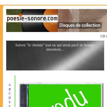
CD s
Suivez "le chemin" tout nu qui serait pavé de bonnes
intentions...
A
B
C
D
E
F