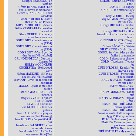
Georges BRASSENS - Le
GÉLOU - Salomé E.P. [White
fantôme
Label]
Gérard BLANCHARD - Elle
GAMINE - Le voyage
voulait revoir sa Normandie
GAROU - Je n'attendais que
Gérard BLANCHARD - Rock
vous
Amadour
Gary MOORE - One day
GIANTS OF ROCK - Little
Gary NUMAN - We are glass
Richard & Carl Perkins
[White Label]
GIBSON BROTHERS - Sheela
George MICHAEL - Careless
Gilles VIGNEAULT - I went to
whisper
the market
George MICHAEL - Older
Glenn MEDEIROS - Lonely
Gérard BLANC - Du soleil dans
won't leave me alone
la nuit
GOD'S GIFT - Love to see you
GETZ/GILBERTO - The girl
cry (1304)
from Ipanema
GOD'S GIFT - Love to see you
Gilbert BÉCAUD - Désirée
cry (1314)
GIPSY KINGS - Djobi, djoba
GOD'S GIFT - Would you do
GOGOL 1er - Voilà des paroles
that for me [White Label]
faciles à comprendre
GRUNDIG/DECCA - Concours
GOLD - Laissez-nous chanter
Cosmos 70
GOLD - Tropicana / T'es pas
HOLLYWOOD CLUB
fou
ORCHESTRA - Hollywood
GUNS N'ROSES - Knockin' on
party
heaven's door
Hubert MANDRIN - Si j'avais
GUNS N'ROSES - Sweet child
des dollars [White Label]
o'mine (remix)
Iggy POP - Livin' on the edge of
HALL & OATES - Maneater
the night
[White Label]
IMAGES - Quand la musique
HAPPY MONDAYS -
tourne
Hallelujah
Isabelle MAYEREAU - Les
HAPPY MONDAYS - Kinky
mouches
afro
Jacques YVART - Le phare
HAPPY MONDAYS - Step on
[White Label]
(US Mix)
JAMES - Come home
Hubert-Félix THIÉFAINE -
Jean GUIDONI - Tous des
Precox ejaculator
putains
Hubert-Félix THIÉFAINE -
Jean LAPOINTE - Tu jongles
Sweet amanite phalloïde queen
avec ma vie [Test Pressing]
Iggy POP - Cry for love
Jean TOPART - Peugeot 604 SL
IMAGES - Maîtresse (maxi)
V6
IMAGES - Maîtresse (touche
Jean-Bruno FALGUIÈRE - Les
pas à mes tresses)
écrans de cinéma
INXS - Devil inside
Jean-Louis ROLLAND - La
IRRÉSISTIBLES - My year is a
jeunesse est finie [Test
day