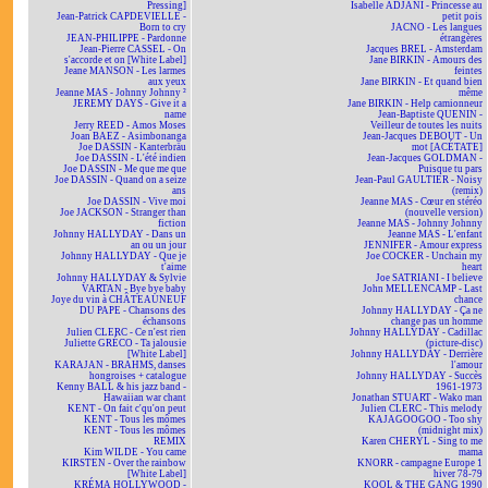
Pressing]
Isabelle ADJANI - Princesse au
Jean-Patrick CAPDEVIELLE -
petit pois
Born to cry
JACNO - Les langues
JEAN-PHILIPPE - Pardonne
étrangères
Jean-Pierre CASSEL - On
Jacques BREL - Amsterdam
s'accorde et on [White Label]
Jane BIRKIN - Amours des
Jeane MANSON - Les larmes
feintes
aux yeux
Jane BIRKIN - Et quand bien
Jeanne MAS - Johnny Johnny ²
même
JEREMY DAYS - Give it a
Jane BIRKIN - Help camionneur
name
Jean-Baptiste QUENIN -
Jerry REED - Amos Moses
Veilleur de toutes les nuits
Joan BAEZ - Asimbonanga
Jean-Jacques DEBOUT - Un
Joe DASSIN - Kanterbräu
mot [ACÉTATE]
Joe DASSIN - L'été indien
Jean-Jacques GOLDMAN -
Joe DASSIN - Me que me que
Puisque tu pars
Joe DASSIN - Quand on a seize
Jean-Paul GAULTIER - Noisy
ans
(remix)
Joe DASSIN - Vive moi
Jeanne MAS - Cœur en stéréo
Joe JACKSON - Stranger than
(nouvelle version)
fiction
Jeanne MAS - Johnny Johnny
Johnny HALLYDAY - Dans un
Jeanne MAS - L'enfant
an ou un jour
JENNIFER - Amour express
Johnny HALLYDAY - Que je
Joe COCKER - Unchain my
t'aime
heart
Johnny HALLYDAY & Sylvie
Joe SATRIANI - I believe
VARTAN - Bye bye baby
John MELLENCAMP - Last
Joye du vin à CHÂTEAUNEUF
chance
DU PAPE - Chansons des
Johnny HALLYDAY - Ça ne
échansons
change pas un homme
Julien CLERC - Ce n'est rien
Johnny HALLYDAY - Cadillac
Juliette GRÉCO - Ta jalousie
(picture-disc)
[White Label]
Johnny HALLYDAY - Derrière
KARAJAN - BRAHMS, danses
l'amour
hongroises + catalogue
Johnny HALLYDAY - Succès
Kenny BALL & his jazz band -
1961-1973
Hawaiian war chant
Jonathan STUART - Wako man
KENT - On fait c'qu'on peut
Julien CLERC - This melody
KENT - Tous les mômes
KAJAGOOGOO - Too shy
KENT - Tous les mômes
(midnight mix)
REMIX
Karen CHERYL - Sing to me
Kim WILDE - You came
mama
KIRSTEN - Over the rainbow
KNORR - campagne Europe 1
[White Label]
hiver 78-79
KRÉMA HOLLYWOOD -
KOOL & THE GANG 1990