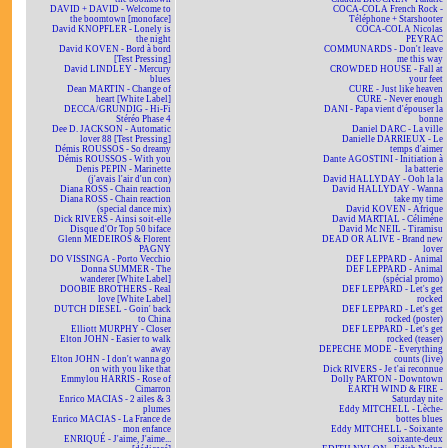
DAVID + DAVID - Welcome to
COCA-COLA French Rock -
the boomtown [monoface]
Téléphone + Starshooter
David KNOPFLER - Lonely is
COCA-COLA Nicolas
the night
PEYRAC
David KOVEN - Bord à bord
COMMUNARDS - Don't leave
[Test Pressing]
me this way
David LINDLEY - Mercury
CROWDED HOUSE - Fall at
blues
your feet
Dean MARTIN - Change of
CURE - Just like heaven
heart [White Label]
CURE - Never enough
DECCA/GRUNDIG - Hi-Fi
DANI - Papa vient d'épouser la
Stéréo Phase 4
bonne
Dee D. JACKSON - Automatic
Daniel DARC - La ville
lover 88 [Test Pressing]
Danielle DARRIEUX - Le
Démis ROUSSOS - So dreamy
temps d'aimer
Démis ROUSSOS - With you
Dante AGOSTINI - Initiation à
Denis PEPIN - Marinette
la batterie
(j'avais l'air d'un con)
David HALLYDAY - Ooh la la
Diana ROSS - Chain reaction
David HALLYDAY - Wanna
Diana ROSS - Chain reaction
take my time
(special dance mix)
David KOVEN - Afrique
Dick RIVERS - Ainsi soit-elle
David MARTIAL - Célimène
Disque d'Or Top 50 biface
David Mc NEIL - Tiramisu
Glenn MEDEIROS & Florent
DEAD OR ALIVE - Brand new
PAGNY
lover
DO VISSINGA - Porto Vecchio
DEF LEPPARD - Animal
Donna SUMMER - The
DEF LEPPARD - Animal
wanderer [White Label]
(spécial promo)
DOOBIE BROTHERS - Real
DEF LEPPARD - Let's get
love [White Label]
rocked
DUTCH DIESEL - Goin' back
DEF LEPPARD - Let's get
to China
rocked (poster)
Elliott MURPHY - Closer
DEF LEPPARD - Let's get
Elton JOHN - Easier to walk
rocked (teaser)
away
DEPECHE MODE - Everything
Elton JOHN - I don't wanna go
counts (live)
on with you like that
Dick RIVERS - Je t'ai reconnue
Emmylou HARRIS - Rose of
Dolly PARTON - Downtown
Cimarron
EARTH WIND & FIRE -
Enrico MACIAS - 2 ailes & 3
Saturday nite
plumes
Eddy MITCHELL - Lèche-
Enrico MACIAS - La France de
bottes blues
mon enfance
Eddy MITCHELL - Soixante
ENRIQUÉ - J'aime, J'aime...
soixante-deux