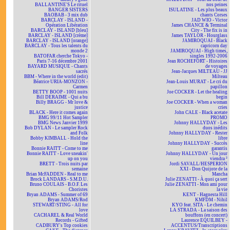
BALLANTINE'S Le rituel
nos peines
BANGER SISTERS
ISULATINE - Les plus beaux
BAOBAB - 3 mix dub
chants Corses
BARCLAY - ISLAND -
JAD WIO - Victor
Opération Libération
James CHANCE & Terminal
BARCLAY - ISLAND [bleu]
City - The fix is in
BARCLAY - ISLAND [crème]
James TAYLOR - Hourglass
BARCLAY - ISLAND [orange]
JAMIROQUAI - Black
BARCLAY - Tous les talents du
capricorn day
monde 2
JAMIROQUAI - High times,
BATOFAR cherche Tokyo -
singles 1992-2006
Paris 7-16 décembre 2001
Jean ROCHEFORT - Histoires
BAYARD MUSIQUE - Chants
de voyages
sacrés
Jean-Jacques MILTEAU - JJ
BBM - Where in the world (edit)
Milteau
Béatrice URIA-MONZON -
Jean-Louis MURAT - Le cri du
Carmen
papillon
BETTY BOOP - 1001 nuits
Joe COCKER - Let the healing
Bill DERAIME - Qui a bu
begin
Billy BRAGG - Mr love &
Joe COCKER - When a woman
justice
cries
BLACK - Here it comes again
John CALE - Black acetate
BMG 99/11 Hot Sampler
PROMO
BMG News Janvier 1999
Johnny HALLYDAY - Les
Bob DYLAN - Le sampler Rock
duos inédits
and Folk
Johnny HALLYDAY - Rester
Bobby KIMBALL - Hold the
libre
line
Johnny HALLYDAY - Succès
Bonnie RAITT - Come to me
garantis
Bonnie RAITT - Love sneakin'
Johnny HALLYDAY - Un jour
up on you
viendra ²
BRETT - Trois nuits par
Jordi SAVALL/HESPERION
semaine
XXI - Don Quijote de la
Brian McFADDEN - Real to me
Mancha
Brock LANDARS - S.M.D.U.
Julie ZENATTI - À quoi ça sert
Bruno COULAIS - B.O.F. Les
Julie ZENATTI - Mon ami pour
Choristes
la vie
Bryan ADAMS - Summer of 69
KENT - Hagnesta Hill
Bryan ADAMS/Rod
KMFDM - Nihil
STEWART/STING - All for
KYO feat. SITA - Le chemin
love
LA STRADA - La saison des
CACHAREL & Real World
bouffons (en concert)
Records - Gifted
Laurence EQUILBEY -
CADBURY's Top cookies
ACCENTUS/Transcriptions