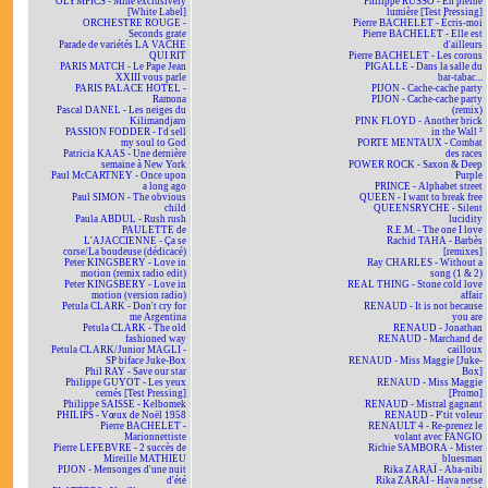
OLYMPICS - Mine exclusively
Philippe RUSSO - En pleine
[White Label]
lumière [Test Pressing]
ORCHESTRE ROUGE -
Pierre BACHELET - Écris-moi
Seconds grate
Pierre BACHELET - Elle est
Parade de variétés LA VACHE
d'ailleurs
QUI RIT
Pierre BACHELET - Les corons
PARIS MATCH - Le Pape Jean
PIGALLE - Dans la salle du
XXIII vous parle
bar-tabac...
PARIS PALACE HOTEL -
PIJON - Cache-cache party
Ramona
PIJON - Cache-cache party
Pascal DANEL - Les neiges du
(remix)
Kilimandjaro
PINK FLOYD - Another brick
PASSION FODDER - I'd sell
in the Wall ²
my soul to God
PORTE MENTAUX - Combat
Patricia KAAS - Une dernière
des races
semaine à New York
POWER ROCK - Saxon & Deep
Paul McCARTNEY - Once upon
Purple
a long ago
PRINCE - Alphabet street
Paul SIMON - The obvious
QUEEN - I want to break free
child
QUEENSRYCHE - Silent
Paula ABDUL - Rush rush
lucidity
PAULETTE de
R.E.M. - The one I love
L'AJACCIENNE - Ça se
Rachid TAHA - Barbès
corse/La boudeuse (dédicacé)
[remixes]
Peter KINGSBERY - Love in
Ray CHARLES - Without a
motion (remix radio edit)
song (1 & 2)
Peter KINGSBERY - Love in
REAL THING - Stone cold love
motion (version radio)
affair
Petula CLARK - Don't cry for
RENAUD - It is not because
me Argentina
you are
Petula CLARK - The old
RENAUD - Jonathan
fashioned way
RENAUD - Marchand de
Petula CLARK/Junior MAGLI -
cailloux
SP biface Juke-Box
RENAUD - Miss Maggie [Juke-
Phil RAY - Save our star
Box]
Philippe GUYOT - Les yeux
RENAUD - Miss Maggie
cernés [Test Pressing]
[Promo]
Philippe SAISSE - Kelbomek
RENAUD - Mistral gagnant
PHILIPS - Vœux de Noël 1958
RENAUD - P'tit voleur
Pierre BACHELET -
RENAULT 4 - Re-prenez le
Marionnettiste
volant avec FANGIO
Pierre LEFEBVRE - 2 succès de
Richie SAMBORA - Mister
Mireille MATHIEU
bluesman
PIJON - Mensonges d'une nuit
Rika ZARAÏ - Aba-nibi
d'été
Rika ZARAÏ - Hava netse