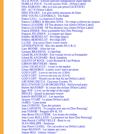
FÉLIX POTIN - Édition spéciale inauguration super-marché
FAMILLE FOUX - Un très joyeux Noël... [White Label]
Félix FAIRANO - Moi je n'suis pas pressé [ACÉTATE]
FFF - AC² N [White Label]
FIDO STEAKY - Les plus belles musiques de films
FINE YOUNG CANNIBALS - The flame
France GALL - La chanson d'Azima
Francis CABREL & Mercedes SOSA - Yo vengo a ofrecer mi corazon
Francis LEANDRI - EP Ton absence, ton silence [White Label]
Francis LEANDRI - SP Ton absence, ton silence [White Label]
Franck DIDIER - Pour la première fois [Test Pressing]
François FELDMAN - Le serpent qui danse
Frédéric BERTHELOT - Privilège [maxi]
Frédéric BERTHELOT - Privilège [SP]
G-I JOE - (I'm sorry) Don't worry tonite
GÉNÉRATION 60 - Hits des années 60 (1 & 2)
Gary MOORE - After the war
Georges BRASSENS - Le fantôme
Gérard BLANCHARD - Elle voulait revoir sa Normandie
Gérard BLANCHARD - Rock Amadour
GIANTS OF ROCK - Little Richard & Carl Perkins
GIBSON BROTHERS - Sheela
Gilles VIGNEAULT - I went to the market
Glenn MEDEIROS - Lonely won't leave me alone
GOD'S GIFT - Love to see you cry (1304)
GOD'S GIFT - Love to see you cry (1314)
GOD'S GIFT - Would you do that for me [White Label]
GRUNDIG/DECCA - Concours Cosmos 70
HOLLYWOOD CLUB ORCHESTRA - Hollywood party
Hubert MANDRIN - Si j'avais des dollars [White Label]
Iggy POP - Livin' on the edge of the night
IMAGES - Quand la musique tourne
Isabelle MAYEREAU - Les mouches
Jacques YVART - Le phare [White Label]
JAMES - Come home
Jean GUIDONI - Tous des putains
Jean LAPOINTE - Tu jongles avec ma vie [Test Pressing]
Jean TOPART - Peugeot 604 SL V6
Jean-Bruno FALGUIÈRE - Les écrans de cinéma
Jean-Louis ROLLAND - La jeunesse est finie [Test Pressing]
Jean-Patrick CAPDEVIELLE - Born to cry
JEAN-PHILIPPE - Pardonne
Jean-Pierre CASSEL - On s'accorde et on [White Label]
Jeane MANSON - Les larmes aux yeux
Jeanne MAS - Johnny Johnny ²