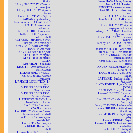
fiction
Jeanne MAS - Johnny Johnny
Johnny HALLYDAY - Dans un
Jeanne MAS - L'enfant
an ou un jour
JENNIFER - Amour express
Johnny HALLYDAY - Que je
Joe COCKER - Unchain my
t'aime
heart
Johnny HALLYDAY & Sylvie
Joe SATRIANI - I believe
VARTAN - Bye bye baby
John MELLENCAMP - Last
Joye du vin à CHÂTEAUNEUF
chance
DU PAPE - Chansons des
Johnny HALLYDAY - Ça ne
échansons
change pas un homme
Julien CLERC - Ce n'est rien
Johnny HALLYDAY - Cadillac
Juliette GRÉCO - Ta jalousie
(picture-disc)
[White Label]
Johnny HALLYDAY - Derrière
KARAJAN - BRAHMS, danses
l'amour
hongroises + catalogue
Johnny HALLYDAY - Succès
Kenny BALL & his jazz band -
1961-1973
Hawaiian war chant
Jonathan STUART - Wako man
KENT - On fait c'qu'on peut
Julien CLERC - This melody
KENT - Tous les mômes
KAJAGOOGOO - Too shy
KENT - Tous les mômes
(midnight mix)
REMIX
Karen CHERYL - Sing to me
Kim WILDE - You came
mama
KIRSTEN - Over the rainbow
KNORR - campagne Europe 1
[White Label]
hiver 78-79
KRÉMA HOLLYWOOD -
KOOL & THE GANG 1990
J.STRAUSS fils, Valse de
hitmix
l'empereur
LA FEMME - Sur la planche /
L'AFFAIRE LOUIS TRIO - Il y
Françoise
a ceux
LADY ROUGE - Eyes of mars
L'AFFAIRE LOUIS TRIO -
[DIOR]
Nous on a tout
LAURENT - Lady / Pharaon
L'AFFAIRE LOUIS TRIO -
Laurent VOULZY - Le soleil
Succès de larmes
donne
L'AFFRONT NATIONAL -
Lee LEWIS - French kiss [Test
Jean-Marie tu charries
Pressing]
LA LUNA - Les cactus
Lenny KRAVITZ - Let love rule
LAZARE - Infidèle
Leon REDBONE - Gotta shake
Lee DORSEY - Shortnin' bread
that thing
[monoface White Label]
Leon REDBONE - Play Gipsy
Lee ELDRED - How's your
play
love life 1&2
Leon REDBONE - Sugar
Lee REED - Ram ram jam
Leonard COHEN - First we take
Lena GOLD - Radio [Blue
Manhattan
Label]
Linda SCOTT - Starlight,
Leonard BERNSTEIN - Gaîté
starbright