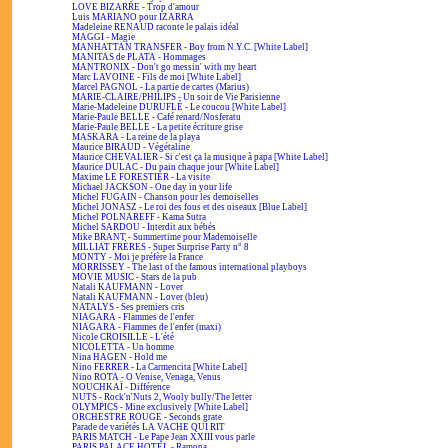
LOVE BIZARRE - Trop d'amour
Luis MARIANO pour IZARRA
Madeleine RENAUD raconte le palais idéal
MAGGI - Magie
MANHATTAN TRANSFER - Boy from N.Y.C. [White Label]
MANITAS de PLATA - Hommages
MANTRONIX - Don't go messin' with my heart
Marc LAVOINE - Fils de moi [White Label]
Marcel PAGNOL - La partie de cartes (Marius)
MARIE-CLAIRE/PHILIPS - Un soir de Vie Parisienne
Marie-Madeleine DURUFLÉ - Le coucou [White Label]
Marie-Paule BELLE - Café renard/Nosferatu
Marie-Paule BELLE - La petite écriture grise
MASKARA - La reine de la playa
Maurice BIRAUD - Végétaline
Maurice CHEVALIER - Si c'est ça la musique à papa [White Label]
Maurice DULAC - Du pain chaque jour [White Label]
Maxime LE FORESTIER - La visite
Michael JACKSON - One day in your life
Michel FUGAIN - Chanson pour les demoiselles
Michel JONASZ - Le roi des fous et des oiseaux [Blue Label]
Michel POLNAREFF - Kama Sutra
Michel SARDOU - Interdit aux bébés
Mike BRANT - Summertime pour Mademoiselle
MILLIAT FRÈRES - Super Surprise Party n° 8
MONTY - Moi je préfère la France
MORRISSEY - The last of the famous international playboys
MOVIE MUSIC - Stars de la pub
Natali KAUFMANN - Lover
Natali KAUFMANN - Lover (bleu)
NATALYS - Ses premiers cris
NIAGARA - Flammes de l'enfer
NIAGARA - Flammes de l'enfer (maxi)
Nicole CROISILLE - L'été
NICOLETTA - Un homme
Nina HAGEN - Hold me
Nino FERRER - La Carmencita [White Label]
Nino ROTA - O Venise, Venaga, Venus
NOUCHKAÏ - Différence
NUTS - Rock'n'Nuts 2, Wooly bully/The letter
OLYMPICS - Mine exclusively [White Label]
ORCHESTRE ROUGE - Seconds grate
Parade de variétés LA VACHE QUI RIT
PARIS MATCH - Le Pape Jean XXIII vous parle
PARIS PALACE HOTEL - Ramona