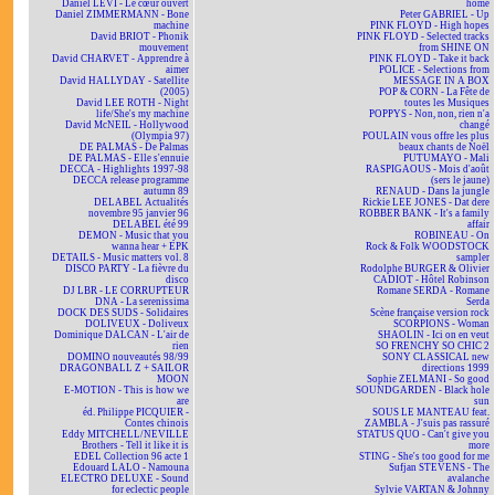
Daniel LEVI - Le cœur ouvert
home
Daniel ZIMMERMANN - Bone
Peter GABRIEL - Up
machine
PINK FLOYD - High hopes
David BRIOT - Phonik
PINK FLOYD - Selected tracks
mouvement
from SHINE ON
David CHARVET - Apprendre à
PINK FLOYD - Take it back
aimer
POLICE - Selections from
David HALLYDAY - Satellite
MESSAGE IN A BOX
(2005)
POP & CORN - La Fête de
David LEE ROTH - Night
toutes les Musiques
life/She's my machine
POPPYS - Non, non, rien n'a
David McNEIL - Hollywood
changé
(Olympia 97)
POULAIN vous offre les plus
DE PALMAS - De Palmas
beaux chants de Noël
DE PALMAS - Elle s'ennuie
PUTUMAYO - Mali
DECCA - Highlights 1997-98
RASPIGAOUS - Mois d'août
DECCA release programme
(sers le jaune)
autumn 89
RENAUD - Dans la jungle
DELABEL Actualités
Rickie LEE JONES - Dat dere
novembre 95 janvier 96
ROBBER BANK - It's a family
DELABEL été 99
affair
DEMON - Music that you
ROBINEAU - On
wanna hear + EPK
Rock & Folk WOODSTOCK
DETAILS - Music matters vol. 8
sampler
DISCO PARTY - La fièvre du
Rodolphe BURGER & Olivier
disco
CADIOT - Hôtel Robinson
DJ LBR - LE CORRUPTEUR
Romane SERDA - Romane
DNA - La serenissima
Serda
DOCK DES SUDS - Solidaires
Scène française version rock
DOLIVEUX - Doliveux
SCORPIONS - Woman
Dominique DALCAN - L'air de
SHAOLIN - Ici on en veut
rien
SO FRENCHY SO CHIC 2
DOMINO nouveautés 98/99
SONY CLASSICAL new
DRAGONBALL Z + SAILOR
directions 1999
MOON
Sophie ZELMANI - So good
E-MOTION - This is how we
SOUNDGARDEN - Black hole
are
sun
éd. Philippe PICQUIER -
SOUS LE MANTEAU feat.
Contes chinois
ZAMBLA - J'suis pas rassuré
Eddy MITCHELL/NEVILLE
STATUS QUO - Can't give you
Brothers - Tell it like it is
more
EDEL Collection 96 acte 1
STING - She's too good for me
Edouard LALO - Namouna
Sufjan STEVENS - The
ELECTRO DELUXE - Sound
avalanche
for eclectic people
Sylvie VARTAN & Johnny