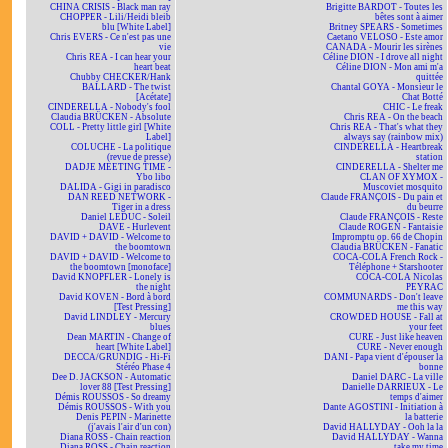
CHINA CRISIS - Black man ray
Brigitte BARDOT - Toutes les
CHOPPER - Lili/Heidi bleib
bêtes sont à aimer
blu [White Label]
Britney SPEARS - Sometimes
Chris EVERS - Ce n'est pas une
Caetano VELOSO - Este amor
vie
CANADA - Mourir les sirènes
Chris REA - I can hear your
Céline DION - I drove all night
heart beat
Céline DION - Mon ami m'a
Chubby CHECKER/Hank
quittée
BALLARD - The twist
Chantal GOYA - Monsieur le
[Acétate]
Chat Botté
CINDERELLA - Nobody's fool
CHIC - Le freak
Claudia BRÜCKEN - Absolute
Chris REA - On the beach
COLL - Pretty little girl [White
Chris REA - That's what they
Label]
always say (rainbow mix)
COLUCHE - La politique
CINDERELLA - Heartbreak
(revue de presse)
station
DADJE MEETING TIME -
CINDERELLA - Shelter me
Ybo libo
CLAN OF XYMOX -
DALIDA - Gigi in paradisco
Muscoviet mosquito
DAN REED NETWORK -
Claude FRANÇOIS - Du pain et
Tiger in a dress
du beurre
Daniel LEDUC - Soleil
Claude FRANÇOIS - Reste
DAVE - Hurlevent
Claude ROGEN - Fantaisie
DAVID + DAVID - Welcome to
Impromptu op. 66 de Chopin
the boomtown
Claudia BRÜCKEN - Fanatic
DAVID + DAVID - Welcome to
COCA-COLA French Rock -
the boomtown [monoface]
Téléphone + Starshooter
David KNOPFLER - Lonely is
COCA-COLA Nicolas
the night
PEYRAC
David KOVEN - Bord à bord
COMMUNARDS - Don't leave
[Test Pressing]
me this way
David LINDLEY - Mercury
CROWDED HOUSE - Fall at
blues
your feet
Dean MARTIN - Change of
CURE - Just like heaven
heart [White Label]
CURE - Never enough
DECCA/GRUNDIG - Hi-Fi
DANI - Papa vient d'épouser la
Stéréo Phase 4
bonne
Dee D. JACKSON - Automatic
Daniel DARC - La ville
lover 88 [Test Pressing]
Danielle DARRIEUX - Le
Démis ROUSSOS - So dreamy
temps d'aimer
Démis ROUSSOS - With you
Dante AGOSTINI - Initiation à
Denis PEPIN - Marinette
la batterie
(j'avais l'air d'un con)
David HALLYDAY - Ooh la la
Diana ROSS - Chain reaction
David HALLYDAY - Wanna
Diana ROSS - Chain reaction
take my time