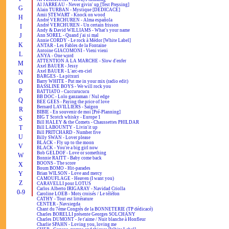
Al JARREAU - Never givin' up [Test Pressing]
G
Alain TURBAN - Mystique [DÉDICACÉ]
Amii STEWART - Knock on wood
H
André VERCHUREN - Alma española
André VERCHUREN - Un certain frisson
I
Andy & David WILLIAMS - What's your name
J
Ann SOREL - Quand j'ai si mal
Annie CORDY - Le rock à Médor [White Label]
K
ANTAR - Les Fables de la Fontaine
Antoine GIACOMONI - Vieni vieni
L
ANYA - One word
ATTENTION À LA MARCHE - Slow d'enfer
M
Axel BAUER - Jessy
Axel BAUER - L'arc-en-ciel
N
BARGES - La pitxuri
O
Barry WHITE - Put me in your mix (radio edit)
BASSLINE BOYS - We will rock you
P
BATTIATO - Cuccurucucu
BB DOC - Lolo ganzaman / Nul edge
Q
BEE GEES - Paying the price of love
Bernard LAVILLIERS - Saïgon
R
BIBIE - En souvenir de moi [Pré-Planning]
BIG T Scotch whisky - Europe 1
S
Bill HALEY & the Comets - Chaussettes PHILDAR
T
Bill LABOUNTY - Livin'it up
Bill PRITCHARD - Number five
U
Billy SWAN - Lover please
BLACK - Fly up to the moon
V
BLACK - You're a big girl now
Bob GELDOF - Love or something
W
Bonnie RAITT - Baby come back
BOONS - The score
X
Boum BOMO - Hit-parades
Y
Brian WILSON - Love and mercy
CAMOUFLAGE - Heaven (I want you)
Z
CARAVELLI pour LOTUS
Carlos Alberto IRIGARAY - Navidad Criolla
0-9
Caroline LOEB - Mots croisés / Le téléfon
CATHY - Tout est littérature
CENTER - Navsiegda
Chant du 7ème Congrès de la BONNETERIE (TP dédicacé)
Charles BORELLI présente Georges SOLCHANY
Charles DUMONT - Je t'aime / Nuit blanche à Honfleur
Charlie SPAHN - Loving you, loving me