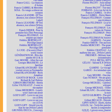
The flame
d'habitude [Claude François]
France GALL - La chanson
Florent PAGNY - Jolie môme
d'Azima
[Léo Ferré]
Francis CABREL & Mercedes
Florent PAGNY - Tue-moi
SOSA - Yo vengo a ofrecer mi
FORBANS - Lève ton ful de là
corazon
Francis CABREL - Je rêve
Francis LEANDRI - EP Ton
Francis CABREL - Petite Marie
absence, ton silence [White
François FELDMAN - Comme
Label]
une évidence
Francis LEANDRI - SP Ton
François FELDMAN - Le p'tit
absence, ton silence [White
cireur
Label]
François FELDMAN - Les
Franck DIDIER - Pour la
valses de Vienne
première fois [Test Pressing]
François FELDMAN - Petit
François FELDMAN - Le
Frank
serpent qui danse
François FELDMAN & Joniece
Frédéric BERTHELOT -
JAMISON - J'ai peur
Privilège [maxi]
Frankie SMITH - The auction
Frédéric BERTHELOT -
Freddie MERCURY - The great
Privilège [SP]
pretender
G-I JOE - (I'm sorry) Don't
Frédéric CHATEAU - Le
worry tonite
malheur des uns... [White Label]
GÉNÉRATION 60 - Hits des
FREEMEN - Military beat
années 60 (1 & 2)
(strumentale)
Gary MOORE - After the war
FULL METAL HITS
Georges BRASSENS - Le
GÉLOU - Salomé E.P. [White
fantôme
Label]
Gérard BLANCHARD - Elle
GAMINE - Le voyage
voulait revoir sa Normandie
GAROU - Je n'attendais que
Gérard BLANCHARD - Rock
vous
Amadour
Gary MOORE - One day
GIANTS OF ROCK - Little
Gary NUMAN - We are glass
Richard & Carl Perkins
[White Label]
GIBSON BROTHERS - Sheela
George MICHAEL - Careless
Gilles VIGNEAULT - I went to
whisper
the market
George MICHAEL - Older
Glenn MEDEIROS - Lonely
Gérard BLANC - Du soleil dans
won't leave me alone
la nuit
GOD'S GIFT - Love to see you
GETZ/GILBERTO - The girl
cry (1304)
from Ipanema
GOD'S GIFT - Love to see you
Gilbert BÉCAUD - Désirée
cry (1314)
GIPSY KINGS - Djobi, djoba
GOD'S GIFT - Would you do
GOGOL 1er - Voilà des paroles
that for me [White Label]
faciles à comprendre
GRUNDIG/DECCA - Concours
GOLD - Laissez-nous chanter