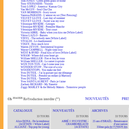
Tom JONES - Green green grass of home
Tony STEFANIDIS - Visions
Trini LOPEZ - America / Kansas City
Van McCOY - Soul Cha Cha
VAN MORRISON - Ivory tower
Vanessa PARADIS - L'amour en soi [Test Pressing]
VELVET GLOVE - Last day of summer
VELVET GLOVE - Sweet was my rose
Véronique RIVIÈRE - Georges
Véronique RIVIÈRE - Première Manche
Véronique RIVIÈRE - Tout court
Victoria ABRIL - Baby when you kiss me [White Label]
Viktor LAZLO - Baisers
VINYL - The nobody men [White Label]
VIVALDI - Le chardonneret
VIXEN - How much love
Warren ZEVON - Sentimental hygiene
Wayne CAMPBELL - Night time rose
WEST & BYRD - Final kiss of love [White Label]
WHAM - Where did your heart go
William SHELLER - Fier et fou de vous
William SHELLER - Le carnet à spirale
WON TON TON - Can I come near you
WONDER STUFF - The size of a cow
WOODENTOPS - You make me feel
Yves DUTEIL - J'ai la guitare qui me démange
Yves DUTEIL - Prendre un enfant (à Martine)
Yves DUTEIL - Tarentelle
Yves SAINT-LAURENT - Paris je t'aime
Zachary RICHARD - My Nanette
Ziggy MARLEY & the Melody Makers - Tomorrow people
2014/2026
ici
NOUVEAUTÉS
PRE
©b
Re℗roduction interdite (
)
CATALOGUE
NOUVEAUTÉS
ARCHIVES
33 TOURS
33 TOURS
33 TOURS
Alice DONA - De la tendresse
ABBÉ J. SYLVESTRE -
25 ans d'ISRAËL - Renaissance
[ACÉTATE + White Label]
CHAMBORIGAUD
d'une nation
ALLIANZ - Top pop for young
[ACÉTATE]
33ème gala de l'UNION des