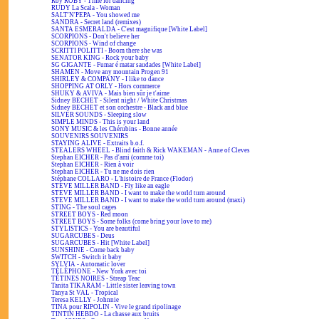
Roy ROBY - Time for dancing
RUDY La Scala - Woman
SALT'N'PEPA - You showed me
SANDRA - Secret land (remixes)
SANTA ESMERALDA - C'est magnifique [White Label]
SCORPIONS - Don't believe her
SCORPIONS - Wind of change
SCRITTI POLITTI - Boom there she was
SENATOR KING - Rock your baby
SG GIGANTE - Fumar é matar saudades [White Label]
SHAMEN - Move any mountain Progen 91
SHIRLEY & COMPANY - I like to dance
SHOPPING AT ORLY - Hors commerce
SHUKY & AVIVA - Mais bien sûr je t'aime
Sidney BECHET - Silent night / White Christmas
Sidney BECHET et son orchestre - Black and blue
SILVER SOUNDS - Sleeping slow
SIMPLE MINDS - This is your land
SONY MUSIC & les Chérubins - Bonne année
SOUVENIRS SOUVENIRS
STAYING ALIVE - Extraits b.o.f.
STEALERS WHEEL - Blind faith & Rick WAKEMAN - Anne of Cleves
Stephan EICHER - Pas d'ami (comme toi)
Stephan EICHER - Rien à voir
Stephan EICHER - Tu ne me dois rien
Stéphane COLLARO - L'histoire de France (Flodor)
STEVE MILLER BAND - Fly like an eagle
STEVE MILLER BAND - I want to make the world turn around
STEVE MILLER BAND - I want to make the world turn around (maxi)
STING - The soul cages
STREET BOYS - Red moon
STREET BOYS - Some folks (come bring your love to me)
STYLISTICS - You are beautiful
SUGARCUBES - Deus
SUGARCUBES - Hit [White Label]
SUNSHINE - Come back baby
SWITCH - Switch it baby
SYLVIA - Automatic lover
TÉLÉPHONE - New York avec toi
TÉTINES NOIRES - Streap Teac
Tanita TIKARAM - Little sister leaving town
Tanya St VAL - Tropical
Teresa KELLY - Johnnie
TINA pour RIPOLIN - Vive le grand ripolinage
TINTIN HEBDO - La chasse aux bruits