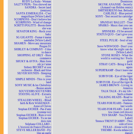
RUDY La Scala - Woman
Dominion
SALT'N'PEPA - You showed me
SKUNK ANANSIE - Secretly
SANDRA - Secret land
(Armand van Helden remix)
(remixes)
SMITHEREENS feat. Belinda
SANTA ESMERALDA - C'est
CARLISLE - Blue period
magnifique [White Label]
SONY - Test record for cartridge
SCORPIONS - Don't believe her
file
SCORPIONS - Wind of change
SPANDAU BALLET - True
SCRITTI POLITTI - Boom there
SPARKS - Music that you can
she was
dance to
SENATOR KING - Rock your
SPINNERS - I'll be around
baby
STATUS QUO - Can't give you
SG GIGANTE - Fumar é matar
more
saudades [White Label]
STEEL PULSE - Soul of my
SHAMEN - Move any mountain
soul
Progen 91
Steve WINWOOD - Don't you
SHIRLEY & COMPANY - I like
know what the night can do
to dance
[White Label]
SHOPPING AT ORLY - Hors
STONE ROSES - What the
commerce
world is waiting for / Fools
SHUKY & AVIVA - Mais bien
gold
sûr je t'aime
STRAY CATS - Bring it back
Sidney BECHET et son
again
orchestre - Black and blue
SUPERTRAMP - Don't leave me
SILVER SOUNDS - Sleeping
now
slow
SURVIVOR - Eye of the tiger
SIMPLE MINDS - This is your
(Rocky III)
land
SURVIVOR - Eye of the tiger &
SONY MUSIC & les Chérubins
JAMES BROWN - Living in
- Bonne année
America
SOUVENIRS SOUVENIRS
TALK TALK - It's my life /
STAYING ALIVE - Extraits
Such a shame
b.o.f.
TALKING HEADS - Road to
STEALERS WHEEL - Blind
nowhere
faith & Rick WAKEMAN -
TEARS FOR FEARS - Famous
Anne of Cleves
last words
Stephan EICHER - Pas d'ami
TEARS FOR FEARS - Laid so
(comme toi)
low (tears roll down)
Stephan EICHER - Rien à voir
TEN SHARP - You [White
Stephan EICHER - Tu ne me
Label]
dois rien
Terence TRENT D'ARBY - This
Stéphane COLLARO -
side of love
L'histoire de France (Flodor)
TEXAS - Alone with you
STEVE MILLER BAND - Fly
THEMBI - Kwela mfana (cé
like an eagle
dansé)