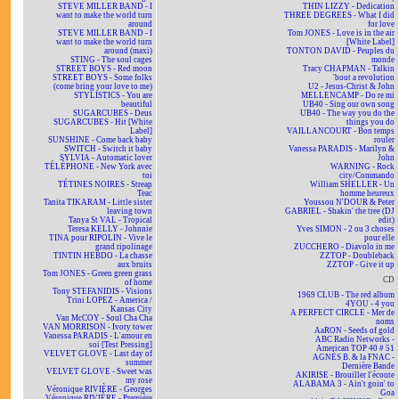
STEVE MILLER BAND - I
THIN LIZZY - Dedication
want to make the world turn
THREE DEGREES - What I did
around
for love
STEVE MILLER BAND - I
Tom JONES - Love is in the air
want to make the world turn
[White Label]
around (maxi)
TONTON DAVID - Peuples du
STING - The soul cages
monde
STREET BOYS - Red moon
Tracy CHAPMAN - Talkin
STREET BOYS - Some folks
'bout a revolution
(come bring your love to me)
U2 - Jesus-Christ & John
STYLISTICS - You are
MELLENCAMP - Do re mi
beautiful
UB40 - Sing our own song
SUGARCUBES - Deus
UB40 - The way you do the
SUGARCUBES - Hit [White
things you do
Label]
VAILLANCOURT - Bon temps
SUNSHINE - Come back baby
rouler
SWITCH - Switch it baby
Vanessa PARADIS - Marilyn &
SYLVIA - Automatic lover
John
TÉLÉPHONE - New York avec
WARNING - Rock
toi
city/Commando
TÉTINES NOIRES - Streap
William SHELLER - Un
Teac
homme heureux
Tanita TIKARAM - Little sister
Youssou N'DOUR & Peter
leaving town
GABRIEL - Shakin' the tree (DJ
Tanya St VAL - Tropical
edit)
Teresa KELLY - Johnnie
Yves SIMON - 2 ou 3 choses
TINA pour RIPOLIN - Vive le
pour elle
grand ripolinage
ZUCCHERO - Diavolo in me
TINTIN HEBDO - La chasse
ZZTOP - Doubleback
aux bruits
ZZTOP - Give it up
Tom JONES - Green green grass
CD
of home
Tony STEFANIDIS - Visions
1969 CLUB - The red album
Trini LOPEZ - America /
4YOU - 4 you
Kansas City
A PERFECT CIRCLE - Mer de
Van McCOY - Soul Cha Cha
noms
VAN MORRISON - Ivory tower
AaRON - Seeds of gold
Vanessa PARADIS - L'amour en
ABC Radio Networks -
soi [Test Pressing]
American TOP 40 # 51
VELVET GLOVE - Last day of
AGNÈS B. & la FNAC -
summer
Dernière Bande
VELVET GLOVE - Sweet was
AKIRISE - Brouiller l'écoute
my rose
ALABAMA 3 - Ain't goin' to
Véronique RIVIÈRE - Georges
Goa
Véronique RIVIÈRE - Première