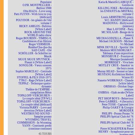
Populaire
Katia & Marielle LABEQUE -
O.P.R. MONTPELLIER -
Gershwin
Berlioz 1988
KILLING JOKE - Revelations
Ofra HAZA - Love song
les ENFANTS du MISTRAL
Patti FLYNN - With love to you
volume 2
[dédicacé]
Louis ARMSTRONG plays
POLYDOR - les géants de l'été
W.C. HANDY [dédicacé]
volume 2
MADONNA - Hollywood
RICKY AMIGOS - Delirios
(remixes)
[White Label]
Marc LAVOINE - Paris
ROCK AROUND THE
MC SOLAAR - Bouge de là
WORLD radio show
(remix)
Roger BOURDIN - TIMING 8,
MECHAGODZILLA - Planet X
Confidences d'un flûtiste
Michael JACKSON - Michael
Roger VERMEER -
Vs Michael
Rumba/Cha-cha-cha
MINK DEVILLE - Sportin' life
SAD CAFÉ - Olé
Modeste MOUSSORGSKY -
SCHÖLLER - In Schöller ist
Tableaux d'une exposition
Musik
MONSIEUR Z - Fourrure et
SIGUE SIGUE SPUTNICK -
Musique [numéroté]
Flaunt it [White Label]
MORRISSEY - Viva hate
SONOLOR - Vœux sonores
MÖTLEY CRÜE - Smokin' in
1975
the boys room
Sophie MARCEAU - Certitude
Murray HEAD - Sooner or later
[White Label]
MUSTANG Kollektion Herbst
STOFFEL & FILS 1950-1975
Winter 83
T'PAU - Rage [White Label]
Nanette WORKMAN - Chaude
TEPPAZ - Technique spatio-
[white label]
dynamic
ORISHAS - Orishas llego
Théâtre de l'EMPIRE -
remixes
compilation Rétro
OSIBISA - Ojah awake [White
TOPALOFF-VERCHUREN -
Label]
Le couple idéal [TP/WL]
PET SHOP BOYS - Behaviour
TOPALOFF~VERCHUREN -
Peter GABRIEL - 4 (Security)
Le couple idéal [dédicacé]
Peter TOSH - Captured live
Victoria PARRY - Love and
Philip OAKEY & Giorgio
devotion [White Label]
MORODER
WESTBOUND SOUND -
PHILIPS - Promo Promo 74
Sampler promo
PHILIPS Spécial Club été 76
WYOMING TRAVEL
vol.1
COMMISSION - In Wyoming
PHILIPS Spécial Club été 78
YANN - Continent perdu
vol. 2
(continue continue)
Pierre SCHAEFFER & Pierre
HENRY - Symphonie pour un
45 TOURS
homme seul