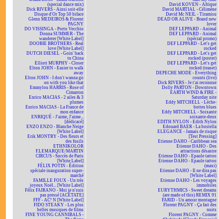
(special dance mix)
David KOVEN - Afrique
Dick RIVERS - Ainsi soit-elle
David MARTIAL - Célimène
Disque d'Or Top 50 biface
David Mc NEIL - Tiramisu
Glenn MEDEIROS & Florent
DEAD OR ALIVE - Brand new
PAGNY
lover
DO VISSINGA - Porto Vecchio
DEF LEPPARD - Animal
Donna SUMMER - The
DEF LEPPARD - Animal
wanderer [White Label]
(spécial promo)
DOOBIE BROTHERS - Real
DEF LEPPARD - Let's get
love [White Label]
rocked
DUTCH DIESEL - Goin' back
DEF LEPPARD - Let's get
to China
rocked (poster)
Elliott MURPHY - Closer
DEF LEPPARD - Let's get
Elton JOHN - Easier to walk
rocked (teaser)
away
DEPECHE MODE - Everything
Elton JOHN - I don't wanna go
counts (live)
on with you like that
Dick RIVERS - Je t'ai reconnue
Emmylou HARRIS - Rose of
Dolly PARTON - Downtown
Cimarron
EARTH WIND & FIRE -
Enrico MACIAS - 2 ailes & 3
Saturday nite
plumes
Eddy MITCHELL - Lèche-
Enrico MACIAS - La France de
bottes blues
mon enfance
Eddy MITCHELL - Soixante
ENRIQUÉ - J'aime, J'aime...
soixante-deux
[dédicacé]
EDITH NYLON - Edith Nylon
ENZO ENZO - Blanche Neige
Edouard BAER - La bostella
[White Label]
ELEGANCE - Jamais de risque
Erik MONTRY - Des fleurs et
[Test Pressing]
des fusils
Etienne DAHO - Caribbean sea
ETHNIKOLOR
Etienne DAHO - Des
F.LEMARQUE/MARTIN
attractions désastre
CIRCUS - Succès de Paris
Etienne DAHO - Epaule tattoo
[White Label]
Etienne DAHO - Epaule tattoo
FÉLIX POTIN - Édition
(maxi)
spéciale inauguration super-
Etienne DAHO - Il ne dira pas
marché
[White Label]
FAMILLE FOUX - Un très
Etienne DAHO - Les voyages
joyeux Noël... [White Label]
immobiles
Félix FAIRANO - Moi je n'suis
EURYTHMICS - Sweet dreams
pas pressé [ACÉTATE]
(are made of this) REMIX 91
FFF - AC² N [White Label]
FARID - Un amour montagne
FIDO STEAKY - Les plus
Florent PAGNY - Ça fait des
belles musiques de films
nuits
FINE YOUNG CANNIBALS -
Florent PAGNY - Comme