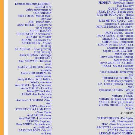
PRODIGY - Speedway (theme
Éditions musicales LEBRIOT -
from Fastlane)
MIDEM 1970
QUEEN - Live magic
20ème anniversaire de
REAL THING - Boogie down
CONFORAMA
RITA MITSOUKO n°1 - Marcia
5000 VOLTS - Motion man /
baila / Hip kit
Bye love
RITA MITSOUKO n°2 - C'est
ABC - Poison arrow
comme ça / Y'a d'la haine
Abdel DJELIL - Elle passe sa
RITA MITSOUKO n°3 - Andy /
vie en voyage
Les histoires d'A
ABDUL HASSAN
ROXY MUSIC - Avalon
ORCHESTRA - Arabian affair
ROXY MUSIC - Flesh + Blood
ADAMO - Inch'Allah
SHAKATAK - Night birds
ADAMO - Le carosse d'or
SIMPLY RED - Fairground
AFTERSHOCK - Always
SINGIN' IN THE RAIN - b.o.f.
thinking
Chantons sous la pluie
Al JARREAU - Never givin' up
Sophie ELLIS-BEXTOR -
[Test Pressing]
Mixed up world
Alain TURBAN - Mystique
Steve WINWOOD - Talking
[DÉDICACÉ]
back to the night
Amii STEWART - Knock on
Stevie WONDER - Coldchill
wood
TAXXI - Sex and suburban
André VERCHUREN - Alma
suicide
española
Tina TURNER - Break every
André VERCHUREN - Un
rule
certain frisson
TOURNÉE d'ENFOIRÉS -
Andy & David WILLIAMS -
C'est des mecs y chantent
What's your name
U2 - Lemon (Perfecto + Trance
Ann SOREL - Quand j'ai si mal
Mix)
Annie CORDY - Le rock à
Véronique SANSON - Moi, le
Médor [White Label]
venin
ANTAR - Les Fables de la
VIRGIN - Club 82
Fontaine
VIRGIN - les Must de l'été 86
Antoine GIACOMONI - Vieni
YAZOO - Don't go (re-mixes)
vieni
YOUNG MICHELIN - Je suis
ANYA - One word
fatigué
ATTENTION À LA MARCHE
- Slow d'enfer
45 TOURS
Axel BAUER - Jessy
Axel BAUER - L'arc-en-ciel
22 PISTEPIRKKO - Don't play
BARGES - La pitxuri
cello / Frankenstein
Barry WHITE - Put me in your
2PAC - How do you want it
mix (radio edit)
ABLETTES - Jeunesse sauvage
BASSLINE BOYS - We will
ADIDAS - Sky jumper
rock you
AFRICAN MAGIC COMBO -