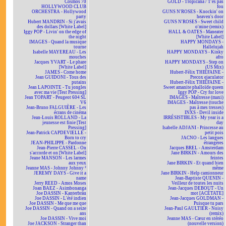
Cosmos 70
GOLD - Tropicana / T'es pas
HOLLYWOOD CLUB
fou
ORCHESTRA - Hollywood
GUNS N'ROSES - Knockin' on
party
heaven's door
Hubert MANDRIN - Si j'avais
GUNS N'ROSES - Sweet child
des dollars [White Label]
o'mine (remix)
Iggy POP - Livin' on the edge of
HALL & OATES - Maneater
the night
[White Label]
IMAGES - Quand la musique
HAPPY MONDAYS -
tourne
Hallelujah
Isabelle MAYEREAU - Les
HAPPY MONDAYS - Kinky
mouches
afro
Jacques YVART - Le phare
HAPPY MONDAYS - Step on
[White Label]
(US Mix)
JAMES - Come home
Hubert-Félix THIÉFAINE -
Jean GUIDONI - Tous des
Precox ejaculator
putains
Hubert-Félix THIÉFAINE -
Jean LAPOINTE - Tu jongles
Sweet amanite phalloïde queen
avec ma vie [Test Pressing]
Iggy POP - Cry for love
Jean TOPART - Peugeot 604 SL
IMAGES - Maîtresse (maxi)
V6
IMAGES - Maîtresse (touche
Jean-Bruno FALGUIÈRE - Les
pas à mes tresses)
écrans de cinéma
INXS - Devil inside
Jean-Louis ROLLAND - La
IRRÉSISTIBLES - My year is a
jeunesse est finie [Test
day
Pressing]
Isabelle ADJANI - Princesse au
Jean-Patrick CAPDEVIELLE -
petit pois
Born to cry
JACNO - Les langues
JEAN-PHILIPPE - Pardonne
étrangères
Jean-Pierre CASSEL - On
Jacques BREL - Amsterdam
s'accorde et on [White Label]
Jane BIRKIN - Amours des
Jeane MANSON - Les larmes
feintes
aux yeux
Jane BIRKIN - Et quand bien
Jeanne MAS - Johnny Johnny ²
même
JEREMY DAYS - Give it a
Jane BIRKIN - Help camionneur
name
Jean-Baptiste QUENIN -
Jerry REED - Amos Moses
Veilleur de toutes les nuits
Joan BAEZ - Asimbonanga
Jean-Jacques DEBOUT - Un
Joe DASSIN - Kanterbräu
mot [ACÉTATE]
Joe DASSIN - L'été indien
Jean-Jacques GOLDMAN -
Joe DASSIN - Me que me que
Puisque tu pars
Joe DASSIN - Quand on a seize
Jean-Paul GAULTIER - Noisy
ans
(remix)
Joe DASSIN - Vive moi
Jeanne MAS - Cœur en stéréo
Joe JACKSON - Stranger than
(nouvelle version)