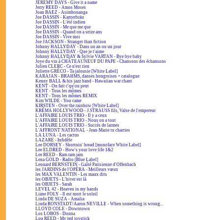
JEREMY DAYS - Give it a name
Jerry REED - Amos Moses
Joan BAEZ - Asimbonanga
Joe DASSIN - Kanterbräu
Joe DASSIN - L'été indien
Joe DASSIN - Me que me que
Joe DASSIN - Quand on a seize ans
Joe DASSIN - Vive moi
Joe JACKSON - Stranger than fiction
Johnny HALLYDAY - Dans un an ou un jour
Johnny HALLYDAY - Que je t'aime
Johnny HALLYDAY & Sylvie VARTAN - Bye bye baby
Joye du vin à CHÂTEAUNEUF DU PAPE - Chansons des échansons
Julien CLERC - Ce n'est rien
Juliette GRÉCO - Ta jalousie [White Label]
KARAJAN - BRAHMS, danses hongroises + catalogue
Kenny BALL & his jazz band - Hawaiian war chant
KENT - On fait c'qu'on peut
KENT - Tous les mômes
KENT - Tous les mômes REMIX
Kim WILDE - You came
KIRSTEN - Over the rainbow [White Label]
KRÉMA HOLLYWOOD - J.STRAUSS fils, Valse de l'empereur
L'AFFAIRE LOUIS TRIO - Il y a ceux
L'AFFAIRE LOUIS TRIO - Nous on a tout
L'AFFAIRE LOUIS TRIO - Succès de larmes
L'AFFRONT NATIONAL - Jean-Marie tu charries
LA LUNA - Les cactus
LAZARE - Infidèle
Lee DORSEY - Shortnin' bread [monoface White Label]
Lee ELDRED - How's your love life 1&2
Lee REED - Ram ram jam
Lena GOLD - Radio [Blue Label]
Leonard BERNSTEIN - Gaîté Parisienne d'Offenbach
les JARDINS de l'OPÉRA - Meilleurs vœux
les MAX VALENTIN - Les maux dits
les OBJETS - L'hiver est là
les OBJETS - Sarah
LEVEL 42 - Heaven in my hands
Liane FOLY - Il est mort le soleil
Linda DE SUZA - Amalia
Linda RONSTADT/Aaron NEVILLE - When something is wrong...
LLOYD COLE - Downtown
Los LOBOS - Donna
Lou REED - My red joystick