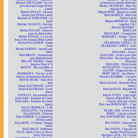
Maurice CHEVALIER - Si c'est
m'attend à la rentrée (dédicacé)
ça la musique à papa [White
Mickey NEWBURY - Blue sky
Label]
shining [White Label]
Maurice DULAC - Du pain
Miguel BOSÉ - Quand ça va mal
chaque jour [White Label]
Mike MAREEN - Here I am
Maxime LE FORESTIER - La
[White Label]
visite
Minnie RIPERTON - Stick
Michael JACKSON - One day
together 1 & 2
in your life
Mireille MATHIEU -
Michel FUGAIN - Chanson
BARCLAY
pour les demoiselles
MOON RAY - Comanchero
Michel JONASZ - Le roi des
MORIARTY - Jimmy / Enjoy
fous et des oiseaux [Blue Label]
the silence
Michel POLNAREFF - Kama
NÉGRESSES VERTES - IL
Sutra
NÉGRESSES VERTES - Zobi
Michel SARDOU - Interdit aux
la mouche
bébés
NIAGARA - Assez !
Mike BRANT - Summertime
NIAGARA - Je dois m'en aller
pour Mademoiselle
NIAGARA - Psychotrope [Test
MILLIAT FRÈRES - Super
Pressing]
Surprise Party n° 8
NIAGARA - Tchiki boum
MONTY - Moi je préfère la
NOVECENTO - Come to me
France
O-ZONE - Dragostea din teï
MORRISSEY - The last of the
PÉPIT' SHOW - Aye Pépito !
famous international playboys
Pascale CHAMBRY - Les mots
MOVIE MUSIC - Stars de la
du jour
pub
Patricia KAAS - Kennedy Rose
Natali KAUFMANN - Lover
(remix)
Natali KAUFMANN - Lover
Patricia KAAS - Regarde les
(bleu)
riches
NATALYS - Ses premiers cris
Patrick JUVET - Lady night
NIAGARA - Flammes de l'enfer
Patrick SÉBASTIEN - Tu
NIAGARA - Flammes de l'enfer
t'laisses aller (ma vieille)
(maxi)
Paul-Jean BOROWSKY - L'âge
Nicole CROISILLE - L'été
de diamant
NICOLETTA - Un homme
PEARL JAM - Given to fly
Nina HAGEN - Hold me
PERET - Late mi corazon
Nino FERRER - La Carmencita
Pete TOWNSHEND - Face the
[White Label]
face
Nino ROTA - O Venise, Venaga,
Phil O'KINS - Chasseur de
Venus
charme
NOUCHKAÏ - Différence
Phil O'KINS - Chasseur de
NUTS - Rock'n'Nuts 2, Wooly
charme [Test Pressing]
bully/The letter
Philippe LAVIL - EP 4 Titres