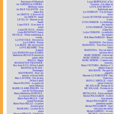
Parisienne d'Offenbach
Louis BERTIGNAC et les
les JARDINS de l'OPÉRA -
Visiteurs - Ces idées-là
Meilleurs vœux
LOVE AND MONEY -
les MAX VALENTIN - Les
Halleluiah man
maux dits
Luc FAIRDAN - T'as de beaux
les OBJETS - L'hiver est là
lolos
les OBJETS - Sarah
Lucien JEUNESSE raconte les
LEVEL 42 - Heaven in my
3 ours
hands
LUNA PARKER - Le challenge
Liane FOLY - Il est mort le
des espoirs
soleil
LUNA PARKER - Tes états
Linda DE SUZA - Amalia
d'âme Eric
Linda RONSTADT/Aaron
Lydia VERKINE - La mélodie
NEVILLE - When something is
des enfants
wrong...
M & Mme FAIRDAN - Beaux
LLOYD COLE - Downtown
lolos
Los LOBOS - Donna
MADNESS - Our house
Lou REED - My red joystick
MADONNA - True blue (vinyl
LOVE BIZARRE - Trop
bleu)
d'amour
MADONNA - You can dance
Luis MARIANO pour IZARRA
(picture-disc)
Madeleine RENAUD raconte le
MARC SEBERG - Galver'ran
palais idéal
MARC SEBERG - Je t'accorde
MAGGI - Magie
MARC SEBERG - L'amour aux
MANHATTAN TRANSFER -
trousses
Boy from N.Y.C. [White Label]
Maria VICTORIA - Boléros n° 2
MANITAS de PLATA -
(Radio France)
Hommages
MAURANE - Pas gaie la
MANTRONIX - Don't go
pagaille
messin' with my heart
Maxime LE FORESTIER - San
Marc LAVOINE - Fils de moi
Francisco
[White Label]
MAYA L'ABEILLE - vinyl
Marcel PAGNOL - La partie de
jaune Collector
cartes (Marius)
MC SOLAAR - Bouge de là
MARIE-CLAIRE/PHILIPS - Un
MC SOLAAR - Victime de la
soir de Vie Parisienne
mode
Marie-Madeleine DURUFLÉ -
METALLICA - Enter sandman
Le coucou [White Label]
Michel POLNAREFF - Je rêve
Marie-Paule BELLE - Café
d'un monde
renard/Nosferatu
Michel POLNAREFF - Les
Marie-Paule BELLE - La petite
premières années
écriture grise
Michel POLNAREFF - Tout
MASKARA - La reine de la
tout pour ma chérie
playa
Michel SARDOU - Je vole
Maurice BIRAUD - Végétaline
MICHOU - Qu'est-ce qui