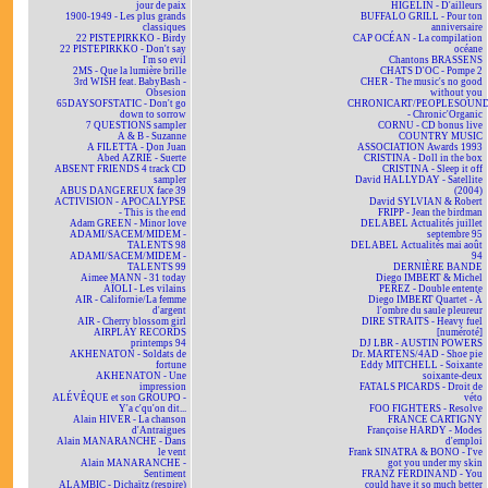
jour de paix
HIGELIN - D'ailleurs
1900-1949 - Les plus grands
BUFFALO GRILL - Pour ton
classiques
anniversaire
22 PISTEPIRKKO - Birdy
CAP OCÉAN - La compilation
22 PISTEPIRKKO - Don't say
océane
I'm so evil
Chantons BRASSENS
2MS - Que la lumière brille
CHATS D'OC - Pompe 2
3rd WISH feat. BabyBash -
CHER - The music's no good
Obsesion
without you
65DAYSOFSTATIC - Don't go
CHRONICART/PEOPLESOUN
down to sorrow
- Chronic'Organic
7 QUESTIONS sampler
CORNU - CD bonus live
A & B - Suzanne
COUNTRY MUSIC
A FILETTA - Don Juan
ASSOCIATION Awards 1993
Abed AZRIÉ - Suerte
CRISTINA - Doll in the box
ABSENT FRIENDS 4 track CD
CRISTINA - Sleep it off
sampler
David HALLYDAY - Satellite
ABUS DANGEREUX face 39
(2004)
ACTIVISION - APOCALYPSE
David SYLVIAN & Robert
- This is the end
FRIPP - Jean the birdman
Adam GREEN - Minor love
DELABEL Actualités juillet
ADAMI/SACEM/MIDEM -
septembre 95
TALENTS 98
DELABEL Actualités mai août
ADAMI/SACEM/MIDEM -
94
TALENTS 99
DERNIÈRE BANDE
Aimee MANN - 31 today
Diego IMBERT & Michel
AÏOLI - Les vilains
PEREZ - Double entente
AIR - Californie/La femme
Diego IMBERT Quartet - À
d'argent
l'ombre du saule pleureur
AIR - Cherry blossom girl
DIRE STRAITS - Heavy fuel
AIRPLAY RECORDS
[numéroté]
printemps 94
DJ LBR - AUSTIN POWERS
AKHENATON - Soldats de
Dr. MARTENS/4AD - Shoe pie
fortune
Eddy MITCHELL - Soixante
AKHENATON - Une
soixante-deux
impression
FATALS PICARDS - Droit de
ALÉVÊQUE et son GROUPO -
véto
Y'a c'qu'on dit...
FOO FIGHTERS - Resolve
Alain HIVER - La chanson
FRANCE CARTIGNY
d'Antraigues
Françoise HARDY - Modes
Alain MANARANCHE - Dans
d'emploi
le vent
Frank SINATRA & BONO - I've
Alain MANARANCHE -
got you under my skin
Sentiment
FRANZ FERDINAND - You
ALAMBIC - Dichaïtz (respire)
could have it so much better