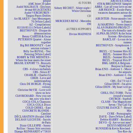
people
ARTISTES (1963)
45 TOURS
AMC feiert 20 jahre
4TH & BROADWAY Sampler
André MALRAUX - Discours
ABBA - Lay all your love on me
Sidney BECHET - Silent night /
de mai 68 [ACÉTATE]
AIR FRANCE - Escale-Party,
White Christmas
André VERCHUREN -
vacances dansantes autour du
Tangos/Pasos-Dobles
monde
CD
Art BLAKEY - Jazz Messengers
AIR INTER - Notre monde c'est
MERCEDES BENZ - Mercedes
70 [White Label]
la France
190
AZ - Compilations
Al MARTINO - Torero (maxi)
85150/85151 [White Labels]
ALAN PARSONS PROJECT -
AUTRES SUPPORTS
BEETHOVEN - Disque de
The turn of a friendly card
démonstration
ALPHA BLONDY & the Solar
Divine MADNESS
Benny CARTER & Oscar
System - Révolution
PETERSON Quartet - Alone
BARCLAY - Le son de la
together
rumeur
Big Bill BROONZY - Last
BEETHOVEN - Symphonies 1
session volume 1
& 2
Billy Joe ROYAL - Test
BIZZL - 12 Sommer Hits 82
Pressing [White Label]
BIZZL - Sommer Hits 83
BOBBY & THE MIDNITES -
BIZZL - Sommer Hits 84
Where the beat meets the street
BIZZL - Tropical Hits 87
BRASIL EXPORT 73 - Brussels
BMG ARIOLA Belgium -
Trade Fair
Bonjour la France
CBS - 4 slows enchaînés
Brian ENO - Ambient 1 - Music
CBS - Slows 87
for airports
CHARLIE - Charlie (5)
Brian ENO - Ambient 4 - On
CHER - Love and
Land
understanding
CBS - Été 73 vol.1
Chris DE BURGH - Flying
Céline DION - I'm alive
colours
Céline DION - My heart will go
Christine McVIE - Love will
on
show us how
CHILL FAC-TORR - Twist
Cliff RICHARD - Now you see
(round'n'round)
me, now you don't
CHURCH - Starfish
COCA-COLA Chansons
CLASH - The Magnificent
COCA-COLA Disco
Seven / The Call Up
COLD CHISEL - East
CULTURE DANCE 7 - House
CONCRETE BLONDE -
Mix
Caroline
CURE - Pornography
DÉCLARATION (fiscale) 1964
DAVE - Dave [White Label]
DELHAY/LECOUDE - Succès
Debbie HARRY - Rockbird
de Paris
DEVO - Q: Are we not men?
Dizzy GILLESPIE - Sonny
DEXYS MIDNIGHT
Rollins / Sonny Stitt sessions
RUNNERS & Kevin Rowland -
Django REINHARDT n°73610
Too-Rye-Ay