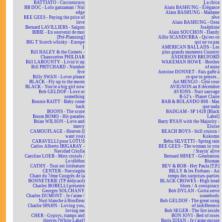
BATTIATO - Cuccurucucu
La chica
BB DOC - Lolo ganzaman / Nul
Alain BASHUNG - Élégance
edge
Alain BASHUNG - Madame
BEE GEES - Paying the price of
rêve
love
Alain BASHUNG - Osez
Bernard LAVILLIERS - Saïgon
Joséphine
BIBIE - En souvenir de moi
Alain SOUCHON - Dandy
[Pré-Planning]
Alfio SCANDURRA - Qu'est-ce
BIG T Scotch whisky - Europe
qui ne va pas
1
AMERICAN BALLADS - Les
Bill HALEY & the Comets -
plus grands moments Country
Chaussettes PHILDAR
ANDERSON BRUFORD
Bill LABOUNTY - Livin'it up
WAKEMAN HOWE - Brother
Bill PRITCHARD - Number
of mine
five
Antoine DONNET - Fais gaffe à
Billy SWAN - Lover please
ce que tu penses...
BLACK - Fly up to the moon
Art MENGO - Côté cour
BLACK - You're a big girl now
AVIGNON au 8 décembre
Bob GELDOF - Love or
AVIONS - Nuit sauvage
something
B-52's - Planet Claire
Bonnie RAITT - Baby come
BAB & ROLANDO 808 - Mas
back
que nada
BOONS - The score
BADGAM - SP 1428 [Black
Boum BOMO - Hit-parades
Label]
Brian WILSON - Love and
Barry RYAN with the Majority -
mercy
Eloïse
CAMOUFLAGE - Heaven (I
BEACH BOYS - Still cruisin /
want you)
Kokomo
CARAVELLI pour LOTUS
Bebu SILVETTI - Spring rain
Carlos Alberto IRIGARAY -
BEE GEES - The woman in you
Navidad Criolla
/ Stayin' alive
Caroline LOEB - Mots croisés /
Bernard MINET - Génération
Le téléfon
Bioman
CATHY - Tout est littérature
BEV & BOB - Hey Paula [T.P.]
CENTER - Navsiegda
BILLY & les Forbans - Au
Chant du 7ème Congrès de la
temps des surprises-parties
BONNETERIE (TP dédicacé)
BLACK CROWES - High head
Charles BORELLI présente
blues / A conspiracy
Georges SOLCHANY
Bob DYLAN - Gotta serve
Charles DUMONT - Je t'aime /
somebody
Nuit blanche à Honfleur
Bob GELDOF - The great song
Charlie SPAHN - Loving you,
of indifference
loving me
Bob SEGER - The fire inside
CHER - Gypsys, tramps and
BON JOVI - Bed of roses
thieves [White Label]
Boris DJIAN - Je t'aime encore