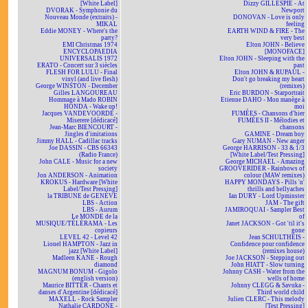
[White Label]
Dizzy GILLESPIE - At
DVORAK - Symphonie du
Newport
Nouveau Monde (extraits) -
DONOVAN - Love is only
MIKAL
feeling
Eddie MONEY - Where's the
EARTH WIND & FIRE - The
party?
very best
EMI Christmas 1974
Elton JOHN - Believe
ENCYCLOPAEDIA
[MONOFACE]
UNIVERSALIS 1972
Elton JOHN - Sleeping with the
ERATO - Concert sur 3 siècles
past
FLESH FOR LULU - Final
Elton JOHN & RUPAUL -
vinyl (and live flesh)
Don't go breaking my heart
George WINSTON - December
(remixes)
Gilles LANGOUREAU
Eric BURDON - Starportrait
Hommage à Mado ROBIN
Etienne DAHO - Mon manège à
HONDA - Wake up!
moi
Jacques VANDEVOORDE -
FUMÉES - Chansons d'hier
Miserere [dédicacé]
FUMÉES II - Mélodies et
Jean-Marc BIENCOURT -
chansons
Jingles d'imitations
GAMINE - Dream boy
Jimmy HALL - Cadillac tracks
Gary NUMAN - New anger
Joe DASSIN - CBS 66343
George HARRISON - 33 & 1/3
(Radio France)
[White Label/Test Pressing]
John CALE - Music for a new
George MICHAEL - Amazing
society
GROOVERIDER - Rainbows of
Jon ANDERSON - Animation
colour (MAW remixes)
KROKUS - Hardware [White
HAPPY MONDAYS - Pills 'n'
Label/Test Pressing]
thrills and bellyaches
la TRIBUNE de GENÈVE
Ian DURY - Lord Upminster
LBS - Action
JAM - The gift
LBS - Aurum
JAMIROQUAI - Sampler Best
Le MONDE de la
of
MUSIQUE/TÉLÉRAMA - Les
Janet JACKSON - Got 'til it's
copieurs
gone
LEVEL 42 - Level 42
Jean SCHULTHEIS -
Lionel HAMPTON - Jazz in
Confidence pour confidence
jazz [White Label]
(remixes house)
Madleen KANE - Rough
Joe JACKSON - Stepping out
diamond
John HIATT - Slow turning
MAGNUM BONUM - Gigolo
Johnny CASH - Water from the
(english version)
wells of home
Maurice BITTER - Chants et
Johnny CLEGG & Savuka -
danses d'Argentine [dédicacé]
Third world child
MAXELL - Rock Sampler
Julien CLERC - This melody
Nathalie CARDONE -
[Test Pressing]