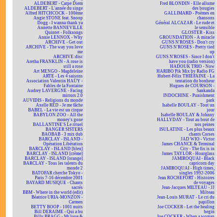
ALDEBERT - Carpe Diem
Fred BLONDIN - Elle allume
ALDEBERT - L'année du singe
des bougies
Alfred HITCHCOCK - 100ème
GALLIMARD - Poèmes en
Angie STONE feat. Snoop
chansons
Dogg - I wanna thank ya
Général ALCAZAR - Le rude et
Annette BANNEVILLE
le sensible
Quintet - Folksongs
GLOSTER - Kiss
Annie LENNOX - Why
GROUNDATION - A miracle
ARCHIVE - Get out
GUNS N'ROSES - Don't cry
ARCHIVE - The way you love
GUNS N'ROSES - Pretty tied
me
up
ARCHIVE:disc
GUNS N'ROSES - Since I don't
Aretha FRANKLIN - A rose is
have you (radio version)
still a rose
HADOUK TRIO - Now
Art MENGO - Magdeleine
HARIBO Pik Mix by Radio FG
ARTE - Les 4 saisons
Hubert-Félix THIÉFAINE - La
Association Valentin HAÜY -
tentation du bonheur
Fables de la Fontaine
Hugues de COURSON -
Audrey LAVERGNE - Facing
Sankanda
mirrors 2.0
INDOCHINE - Punishment
AUVIDIS - Religions du monde
park
Axelle RED - Je me fâche
Isabelle BOULAY - Tout un
BABEL - La vie est un cirque
jour
BABYLON ZOO - All the
Isabelle BOULAY & Johnny
money's gone
HALLYDAY - Tout au bout de
BALLANTINE'S Le rituel
nos peines
BANGER SISTERS
ISULATINE - Les plus beaux
BAOBAB - 3 mix dub
chants Corses
BARCLAY - ISLAND -
JAD WIO - Victor
Opération Libération
James CHANCE & Terminal
BARCLAY - ISLAND [bleu]
City - The fix is in
BARCLAY - ISLAND [crème]
James TAYLOR - Hourglass
BARCLAY - ISLAND [orange]
JAMIROQUAI - Black
BARCLAY - Tous les talents du
capricorn day
monde 2
JAMIROQUAI - High times,
BATOFAR cherche Tokyo -
singles 1992-2006
Paris 7-16 décembre 2001
Jean ROCHEFORT - Histoires
BAYARD MUSIQUE - Chants
de voyages
sacrés
Jean-Jacques MILTEAU - JJ
BBM - Where in the world (edit)
Milteau
Béatrice URIA-MONZON -
Jean-Louis MURAT - Le cri du
Carmen
papillon
BETTY BOOP - 1001 nuits
Joe COCKER - Let the healing
Bill DERAIME - Qui a bu
begin
Billy BRAGG - Mr love &
Joe COCKER - When a woman