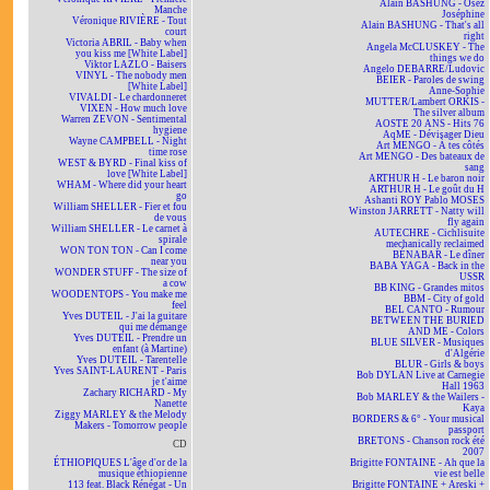
Alain BASHUNG - Osez
Manche
Joséphine
Véronique RIVIÈRE - Tout
Alain BASHUNG - That's all
court
right
Victoria ABRIL - Baby when
Angela McCLUSKEY - The
you kiss me [White Label]
things we do
Viktor LAZLO - Baisers
Angelo DEBARRE/Ludovic
VINYL - The nobody men
BEIER - Paroles de swing
[White Label]
Anne-Sophie
VIVALDI - Le chardonneret
MUTTER/Lambert ORKIS -
VIXEN - How much love
The silver album
Warren ZEVON - Sentimental
AOSTE 20 ANS - Hits 76
hygiene
AqME - Dévisager Dieu
Wayne CAMPBELL - Night
Art MENGO - À tes côtés
time rose
Art MENGO - Des bateaux de
WEST & BYRD - Final kiss of
sang
love [White Label]
ARTHUR H - Le baron noir
WHAM - Where did your heart
ARTHUR H - Le goût du H
go
Ashanti ROY Pablo MOSES
William SHELLER - Fier et fou
Winston JARRETT - Natty will
de vous
fly again
William SHELLER - Le carnet à
AUTECHRE - Cichlisuite
spirale
mechanically reclaimed
WON TON TON - Can I come
BÉNABAR - Le dîner
near you
BABA YAGA - Back in the
WONDER STUFF - The size of
USSR
a cow
BB KING - Grandes mitos
WOODENTOPS - You make me
BBM - City of gold
feel
BEL CANTO - Rumour
Yves DUTEIL - J'ai la guitare
BETWEEN THE BURIED
qui me démange
AND ME - Colors
Yves DUTEIL - Prendre un
BLUE SILVER - Musiques
enfant (à Martine)
d'Algérie
Yves DUTEIL - Tarentelle
BLUR - Girls & boys
Yves SAINT-LAURENT - Paris
Bob DYLAN Live at Carnegie
je t'aime
Hall 1963
Zachary RICHARD - My
Bob MARLEY & the Wailers -
Nanette
Kaya
Ziggy MARLEY & the Melody
BORDERS & 6° - Your musical
Makers - Tomorrow people
passport
BRETONS - Chanson rock été
CD
2007
ÉTHIOPIQUES L'âge d'or de la
Brigitte FONTAINE - Ah que la
musique éthiopienne
vie est belle
113 feat. Black Rénégat - Un
Brigitte FONTAINE + Areski +