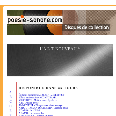
L'A.L.T. NOUVEAU *
DISPONIBLE DANS 45 TOURS
A
Éditions musicales LEBRIOT - MIDEM 1970
B
20ème anniversaire de CONFORAMA
5000 VOLTS - Motion man / Bye love
C
ABC - Poison arrow
Abdel DJELIL - Elle passe sa vie en voyage
D
ABDUL HASSAN ORCHESTRA - Arabian affair
E
ADAMO - Inch'Allah
ADAMO - Le carosse d'or
F
AFTERSHOCK - Always thinking