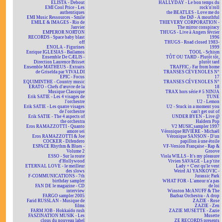
ELISTA - Debout
HALLYDAY - Le bon temps du
EMI Cool Price - Les
rock'n'roll
authentiques
the BEATLES - Love me do
EMI Music Ressources - Smile
the DØ - A mouthful
EMILE & IMAGES - Rio de
THIEVERY CORPORATION -
Janvier
The mirror conspiracy
EMPEROR NORTON
THUGS - Live à Angers février
RECORDS - Space baby blast
1996
off
THUGS - Road closed 1983-
ENOLA - Figurines
1999
Enrique IGLESIAS - Bailamos
TOOL - Schism
Ensemble De CÆLIS -
TÔT OU TARD - Plutôt tôt,
Direction Laurence Brisset
plutôt tard
Ensemble MATHEUS - Extraits
TRAFFIC - Far from home
de Griselda par VIVALDI
TRANSES CÉVENOLES N°
EPIC - Focus
17
EQUIMINTHE - Country music
TRANSES CÉVENOLES N°
ERATO - Chefs d'œuvre de la
18
Musique Classique
TRAX hors série # 5 NINJA
Erik SATIE - Les 4 visages de
TUNE
l'orchestre
U2 - Lemon
Erik SATIE - Les quatre visages
U2 - Stuck in a moment you
de l'orchestre
can't get out of
Erik SATIE - The 4 aspects of
UNDER BYEN - Live @
the orchestra
Haldern Pop
Eros RAMAZZOTTI - Quanto
V2 MUSIC sampler 1997
amore sei
Véronique RIVIÈRE - Michaël
Eros RAMAZZOTTI & Joe
Véronique SANSON - D'un
COCKER - Difendero
papillon à une étoile
ESPACE Rhythm & Blues -
VF-Version Française - Rap &
Volume 2
Groove
ESSO - Sur la route
Viola WILLS - It's my pleasure
d'Hollywood
Vivien SAVAGE - La p'tite
ETERNAL LOVE - le meilleur
Lady + C'est qu'le vent
des slows
Weird Al YANKOVIC -
F-COMMUNICATIONS - 7th
Jurassic Park
birthday sampler
WHAT FOR - L'amour n'a pas
FAN DE le magazine - CD
de loi
interview
Winston McANUFF & The
FARGO sampler 2005
Bazbaz Orchestra - A drop
Farid RUSSLAN - Musique de
ZAZIE - Rose
films
ZAZIE - Zen
FARM JOB - Hokkaïdo rush
ZAZIE MUSETTE - Zazie
FASZINATION MUSIK - Les
Musette
clous du nouveau label
ZE RECORDS presents