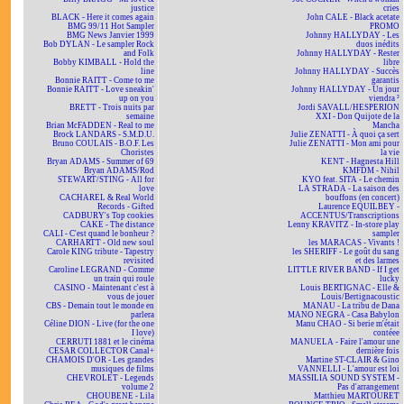
justice
cries
BLACK - Here it comes again
John CALE - Black acetate
BMG 99/11 Hot Sampler
PROMO
BMG News Janvier 1999
Johnny HALLYDAY - Les
Bob DYLAN - Le sampler Rock
duos inédits
and Folk
Johnny HALLYDAY - Rester
Bobby KIMBALL - Hold the
libre
line
Johnny HALLYDAY - Succès
Bonnie RAITT - Come to me
garantis
Bonnie RAITT - Love sneakin'
Johnny HALLYDAY - Un jour
up on you
viendra ²
BRETT - Trois nuits par
Jordi SAVALL/HESPERION
semaine
XXI - Don Quijote de la
Brian McFADDEN - Real to me
Mancha
Brock LANDARS - S.M.D.U.
Julie ZENATTI - À quoi ça sert
Bruno COULAIS - B.O.F. Les
Julie ZENATTI - Mon ami pour
Choristes
la vie
Bryan ADAMS - Summer of 69
KENT - Hagnesta Hill
Bryan ADAMS/Rod
KMFDM - Nihil
STEWART/STING - All for
KYO feat. SITA - Le chemin
love
LA STRADA - La saison des
CACHAREL & Real World
bouffons (en concert)
Records - Gifted
Laurence EQUILBEY -
CADBURY's Top cookies
ACCENTUS/Transcriptions
CAKE - The distance
Lenny KRAVITZ - In-store play
CALI - C'est quand le bonheur ?
sampler
CARHARTT - Old new soul
les MARACAS - Vivants !
Carole KING tribute - Tapestry
les SHERIFF - Le goût du sang
revisited
et des larmes
Caroline LEGRAND - Comme
LITTLE RIVER BAND - If I get
un train qui roule
lucky
CASINO - Maintenant c'est à
Louis BERTIGNAC - Elle &
vous de jouer
Louis/Bertignacoustic
CBS - Demain tout le monde en
MANAU - La tribu de Dana
parlera
MANO NEGRA - Casa Babylon
Céline DION - Live (for the one
Manu CHAO - Si berie m'était
I love)
contéee
CERRUTI 1881 et le cinéma
MANUELA - Faire l'amour une
CESAR COLLECTOR Canal+
dernière fois
CHAMOIS D'OR - Les grandes
Martine ST-CLAIR & Gino
musiques de films
VANNELLI - L'amour est loi
CHEVROLET - Legends
MASSILIA SOUND SYSTEM -
volume 2
Pas d'arrangement
CHOUBENE - Lila
Matthieu MARTOURET