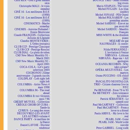
Chris REA - God's great banana
BOUNCE TRIO - Small streams
skin
big rivers
Christophe MALI - Je vous
Mavis STAPLES - The voice
emmène
Michel FUGAIN - Les lilas
CINÉ 16 - Les meilleures B.O.F.
(inédit)
(1998)
Michel JONASZ - Pôle Ouest
CINÉ 16 - Les meilleures B.O.F.
Michel POLNAREFF - Les
(1999)
premières années
CINEMATICS - Maybe
Michel SARDOU - Être et ne
someday
pas avoir été
CINEMIX - Antoine Duhamel /
Michel SARDOU - Maudits
Ennio Morricone
Français
Claude FRANÇOIS - Collection
MISS WHITE & the drunken
Artistes de Légende
piano
Claudio MONTEVERDI -
MOZART est gai
L'Orfeo (extraits)
NAUFRAGÉS - À contre-
CLUB CCF - Prestige Classique
courant
CLUB CCF - Prestige Rossini
Nilda FERNANDEZ -
CLUB DIAL - Le plein de tubes
L'invitation à Venise
CMJ New Music Monthly 91 -
NIRVANA - Lithium
March 2001
NIRVANA - Rape me + All
CMJ New Music Monthly 92 -
apologies
April 2001
OCEANIA RECORDS - Why
COCA-COLA - Let's party
take a plane?
selection 2004
OPÉRA MULTI STEEL - Les
COCHONOU 25ème
martyrs
anniversaire - 3 grands succès
Oxmo PUCCINO - OX-clusif
COLDPLAY - Left right left
2001
right left
PASCALITO NEOSTALGIA
COLUMBIA - Artist News 4
TRIO - Citizen chanteur live in
mars 1998
NYC
COLUMBIA 96 - The road
Pat BENATAR - From 79 to 93
ahead
Pat METHENY - Zero tolerance
COLUMBIA Et toi t'écoutes
for silence
quoi ? 96
Patrick SÉBASTIEN - Le
CRÉDIT MUTUEL - Collection
samedi soir
CRÉOLE CHOIR OF CUBA -
Paul McCARTNEY - Collection
Tande-la
Paul McCARTNEY - From a
CYRIUS - Le sang des roses
lover to a friend
DÉCOUVREZ-LES AVANT
Paula ABDUL - My love is for
LES AUTRES volume 4
real
DANCE PARTY - le meilleur de
PEARL JAM - Gone
la Dance
PEARL JAM - World wide
Daniel LAVOIE - Docteur
suicide
tendresse
Peter GABRIEL - Long walk