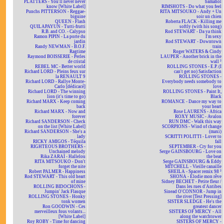
PLATTERS - You'll never never
bamahol
know [White Label]
RIMSHOTS - Do what you feel
Punchs PITTERSON - Reggae-
RITA MITSOUKO - Andy + Un
biguine
soir un chien
QUEEN - Flash
Roberta FLACK - Killing me
QUILAPAYUN - Tutti-frutti
softly (with his song)
R.B. and CO. - Calypso
Rod STEWART - Da ya think
Ramon PIPIN - La porte du
I'm sexy
jardin
Rod STEWART - Downtown
Randy NEWMAN - B.O.F.
train
Ragtime
Roger WATERS & Cindy
Raymond BOISSERIE - Perles
LAUPER - Another brick in the
de cristal
wall ²
REBEL MC - Better world
ROLLING STONES - E.P. (I
Richard LORD - Pleins feux sur
can't get no) Satisfaction
la RENAULT 9
ROLLING STONES -
Richard LORD - Rallye Monte-
Everybody needs somebody to
Carlo [dédicacé]
love
Richard LORD - The winning
ROLLING STONES - Paint It,
lion (it's time to go)
Black
Richard MARX - Keep coming
ROMANCE - Dance my way to
back
your heart
Richard MARX - Now and
Rose LAURENS - Africa
forever
ROXY MUSIC - Avalon
Richard SANDERSON - Check
RUN DMC - Walk this way
on the list [White Label]
SCORPIONS - Wind of change
Richard SANDERSON - She's a
(maxi)
lady
SCRITTI POLITTI - Lover to
RICKY AMIGOS - Téquila
fall
RIGHTEOUS BROTHERS -
SEPTEMBER - Cry for you
Unchained melody
Serge GAINSBOURG - Love on
Rika ZARAÏ - Hallelou
the beat
RITA MITSOUKO - Don't
Serge GAINSBOURG & Eddy
forget the nite
MITCHELL - Vieille canaille
Robert PALMER - Happiness
SHEILA - Spacer remix 98 ²
Rod STEWART - This old heart
SHONA - Elodie mon rêve
of mine
Sidney BECHET - Petite fleur /
ROLLING BIDOCHONS -
Dans les rues d'Antibes
Jumpin' Jack Flasque
Sinead O'CONNOR - Jump in
ROLLING STONES - Honky
the river [Test Pressing]
tonk women
SISTER SLEDGE - He's the
Ron GOODWIN - Ces
greatest dancer
merveilleux fous volants...
SISTERS OF MERCY - All
[White Label]
along the watchtower
Roy ROBY - Time for dancing
SISTERS OF MERCY -