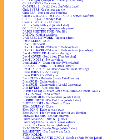
CHER - Gypsys, tramps and thieves [White Label]
CHINA CRISIS - Black man ray
CHOPPER - Lili/Heidi bleib blu [White Label]
Chris EVERS - Ce n'est pas une vie
Chris REA - I can hear your heart beat
Chubby CHECKER/Hank BALLARD - The twist [Acétate]
CINDERELLA - Nobody's fool
Claudia BRÜCKEN - Absolute
COLL - Pretty little girl [White Label]
COLUCHE - La politique (revue de presse)
DADJE MEETING TIME - Ybo libo
DALIDA - Gigi in paradisco
DAN REED NETWORK - Tiger in a dress
Daniel LEDUC - Soleil
DAVE - Hurlevent
DAVID + DAVID - Welcome to the boomtown
DAVID + DAVID - Welcome to the boomtown [monoface]
David KNOPFLER - Lonely is the night
David KOVEN - Bord à bord [Test Pressing]
David LINDLEY - Mercury blues
Dean MARTIN - Change of heart [White Label]
DECCA/GRUNDIG - Hi-Fi Stéréo Phase 4
Dee D. JACKSON - Automatic lover 88 [Test Pressing]
Démis ROUSSOS - So dreamy
Démis ROUSSOS - With you
Denis PEPIN - Marinette (j'avais l'air d'un con)
Diana ROSS - Chain reaction
Diana ROSS - Chain reaction (special dance mix)
Dick RIVERS - Ainsi soit-elle
Disque d'Or Top 50 biface Glenn MEDEIROS & Florent PAGNY
DO VISSINGA - Porto Vecchio
Donna SUMMER - The wanderer [White Label]
DOOBIE BROTHERS - Real love [White Label]
DUTCH DIESEL - Goin' back to China
Elliott MURPHY - Closer
Elton JOHN - Easier to walk away
Elton JOHN - I don't wanna go on with you like that
Emmylou HARRIS - Rose of Cimarron
Enrico MACIAS - 2 ailes & 3 plumes
Enrico MACIAS - La France de mon enfance
ENRIQUÉ - J'aime, J'aime... [dédicacé]
ENZO ENZO - Blanche Neige [White Label]
Erik MONTRY - Des fleurs et des fusils
ETHNIKOLOR
F.LEMARQUE/MARTIN CIRCUS - Succès de Paris [White Label]