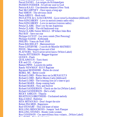
Pascal DANEL - Les neiges du Kilimandjaro
PASSION FODDER - I'd sell my soul to God
Patricia KAAS - Une dernière semaine à New York
Paul McCARTNEY - Once upon a long ago
Paul SIMON - The obvious child
Paula ABDUL - Rush rush
PAULETTE de L'AJACCIENNE - Ça se corse/La boudeuse (dédicacé)
Peter KINGSBERY - Love in motion (remix radio edit)
Peter KINGSBERY - Love in motion (version radio)
Petula CLARK - Don't cry for me Argentina
Petula CLARK - The old fashioned way
Petula CLARK/Junior MAGLI - SP biface Juke-Box
Phil RAY - Save our star
Philippe GUYOT - Les yeux cernés [Test Pressing]
Philippe SAISSE - Kelbomek
PHILIPS - Vœux de Noël 1958
Pierre BACHELET - Marionnettiste
Pierre LEFEBVRE - 2 succès de Mireille MATHIEU
PIJON - Mensonges d'une nuit d'été
PLATTERS - You'll never never know [White Label]
Punchs PITTERSON - Reggae-biguine
QUEEN - Flash
QUILAPAYUN - Tutti-frutti
R.B. and CO. - Calypso
Ramon PIPIN - La porte du jardin
Randy NEWMAN - B.O.F. Ragtime
Raymond BOISSERIE - Perles de cristal
REBEL MC - Better world
Richard LORD - Pleins feux sur la RENAULT 9
Richard LORD - Rallye Monte-Carlo [dédicacé]
Richard LORD - The winning lion (it's time to go)
Richard MARX - Keep coming back
Richard MARX - Now and forever
Richard SANDERSON - Check on the list [White Label]
Richard SANDERSON - She's a lady
RICKY AMIGOS - Téquila
RIGHTEOUS BROTHERS - Unchained melody
Rika ZARAÏ - Hallelou
RITA MITSOUKO - Don't forget the nite
Robert PALMER - Happiness
Rod STEWART - This old heart of mine
ROLLING BIDOCHONS - Jumpin' Jack Flasque
ROLLING STONES - Honky tonk women
Ron GOODWIN - Ces merveilleux fous volants... [White Label]