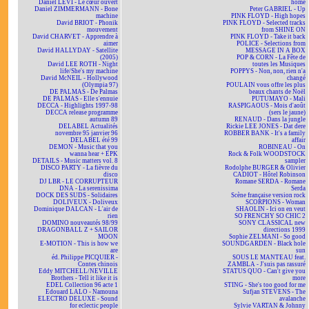
Daniel LEVI - Le cœur ouvert
home
Daniel ZIMMERMANN - Bone
Peter GABRIEL - Up
machine
PINK FLOYD - High hopes
David BRIOT - Phonik
PINK FLOYD - Selected tracks
mouvement
from SHINE ON
David CHARVET - Apprendre à
PINK FLOYD - Take it back
aimer
POLICE - Selections from
David HALLYDAY - Satellite
MESSAGE IN A BOX
(2005)
POP & CORN - La Fête de
David LEE ROTH - Night
toutes les Musiques
life/She's my machine
POPPYS - Non, non, rien n'a
David McNEIL - Hollywood
changé
(Olympia 97)
POULAIN vous offre les plus
DE PALMAS - De Palmas
beaux chants de Noël
DE PALMAS - Elle s'ennuie
PUTUMAYO - Mali
DECCA - Highlights 1997-98
RASPIGAOUS - Mois d'août
DECCA release programme
(sers le jaune)
autumn 89
RENAUD - Dans la jungle
DELABEL Actualités
Rickie LEE JONES - Dat dere
novembre 95 janvier 96
ROBBER BANK - It's a family
DELABEL été 99
affair
DEMON - Music that you
ROBINEAU - On
wanna hear + EPK
Rock & Folk WOODSTOCK
DETAILS - Music matters vol. 8
sampler
DISCO PARTY - La fièvre du
Rodolphe BURGER & Olivier
disco
CADIOT - Hôtel Robinson
DJ LBR - LE CORRUPTEUR
Romane SERDA - Romane
DNA - La serenissima
Serda
DOCK DES SUDS - Solidaires
Scène française version rock
DOLIVEUX - Doliveux
SCORPIONS - Woman
Dominique DALCAN - L'air de
SHAOLIN - Ici on en veut
rien
SO FRENCHY SO CHIC 2
DOMINO nouveautés 98/99
SONY CLASSICAL new
DRAGONBALL Z + SAILOR
directions 1999
MOON
Sophie ZELMANI - So good
E-MOTION - This is how we
SOUNDGARDEN - Black hole
are
sun
éd. Philippe PICQUIER -
SOUS LE MANTEAU feat.
Contes chinois
ZAMBLA - J'suis pas rassuré
Eddy MITCHELL/NEVILLE
STATUS QUO - Can't give you
Brothers - Tell it like it is
more
EDEL Collection 96 acte 1
STING - She's too good for me
Edouard LALO - Namouna
Sufjan STEVENS - The
ELECTRO DELUXE - Sound
avalanche
for eclectic people
Sylvie VARTAN & Johnny