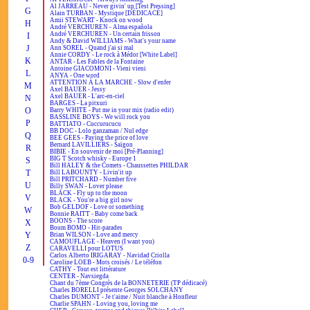
Al JARREAU - Never givin' up [Test Pressing]
G
Alain TURBAN - Mystique [DÉDICACÉ]
Amii STEWART - Knock on wood
H
André VERCHUREN - Alma española
André VERCHUREN - Un certain frisson
I
Andy & David WILLIAMS - What's your name
J
Ann SOREL - Quand j'ai si mal
Annie CORDY - Le rock à Médor [White Label]
K
ANTAR - Les Fables de la Fontaine
Antoine GIACOMONI - Vieni vieni
L
ANYA - One word
ATTENTION À LA MARCHE - Slow d'enfer
M
Axel BAUER - Jessy
Axel BAUER - L'arc-en-ciel
N
BARGES - La pitxuri
O
Barry WHITE - Put me in your mix (radio edit)
BASSLINE BOYS - We will rock you
P
BATTIATO - Cuccurucucu
BB DOC - Lolo ganzaman / Nul edge
Q
BEE GEES - Paying the price of love
Bernard LAVILLIERS - Saïgon
R
BIBIE - En souvenir de moi [Pré-Planning]
BIG T Scotch whisky - Europe 1
S
Bill HALEY & the Comets - Chaussettes PHILDAR
T
Bill LABOUNTY - Livin'it up
Bill PRITCHARD - Number five
U
Billy SWAN - Lover please
BLACK - Fly up to the moon
V
BLACK - You're a big girl now
Bob GELDOF - Love or something
W
Bonnie RAITT - Baby come back
BOONS - The score
X
Boum BOMO - Hit-parades
Y
Brian WILSON - Love and mercy
CAMOUFLAGE - Heaven (I want you)
Z
CARAVELLI pour LOTUS
Carlos Alberto IRIGARAY - Navidad Criolla
0-9
Caroline LOEB - Mots croisés / Le téléfon
CATHY - Tout est littérature
CENTER - Navsiegda
Chant du 7ème Congrès de la BONNETERIE (TP dédicacé)
Charles BORELLI présente Georges SOLCHANY
Charles DUMONT - Je t'aime / Nuit blanche à Honfleur
Charlie SPAHN - Loving you, loving me