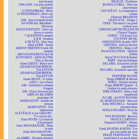
jour de paix
HIGELIN - D'ailleurs
1900-1949 - Les plus grands
BUFFALO GRILL - Pour ton
classiques
anniversaire
22 PISTEPIRKKO - Birdy
CAP OCÉAN - La compilation
22 PISTEPIRKKO - Don't say
océane
I'm so evil
Chantons BRASSENS
2MS - Que la lumière brille
CHATS D'OC - Pompe 2
3rd WISH feat. BabyBash -
CHER - The music's no good
Obsesion
without you
65DAYSOFSTATIC - Don't go
CHRONICART/PEOPLESOUN
down to sorrow
- Chronic'Organic
7 QUESTIONS sampler
CORNU - CD bonus live
A & B - Suzanne
COUNTRY MUSIC
A FILETTA - Don Juan
ASSOCIATION Awards 1993
Abed AZRIÉ - Suerte
CRISTINA - Doll in the box
ABSENT FRIENDS 4 track CD
CRISTINA - Sleep it off
sampler
David HALLYDAY - Satellite
ABUS DANGEREUX face 39
(2004)
ACTIVISION - APOCALYPSE
David SYLVIAN & Robert
- This is the end
FRIPP - Jean the birdman
Adam GREEN - Minor love
DELABEL Actualités juillet
ADAMI/SACEM/MIDEM -
septembre 95
TALENTS 98
DELABEL Actualités mai août
ADAMI/SACEM/MIDEM -
94
TALENTS 99
DERNIÈRE BANDE
Aimee MANN - 31 today
Diego IMBERT & Michel
AÏOLI - Les vilains
PEREZ - Double entente
AIR - Californie/La femme
Diego IMBERT Quartet - À
d'argent
l'ombre du saule pleureur
AIR - Cherry blossom girl
DIRE STRAITS - Heavy fuel
AIRPLAY RECORDS
[numéroté]
printemps 94
DJ LBR - AUSTIN POWERS
AKHENATON - Soldats de
Dr. MARTENS/4AD - Shoe pie
fortune
Eddy MITCHELL - Soixante
AKHENATON - Une
soixante-deux
impression
FATALS PICARDS - Droit de
ALÉVÊQUE et son GROUPO -
véto
Y'a c'qu'on dit...
FOO FIGHTERS - Resolve
Alain HIVER - La chanson
FRANCE CARTIGNY
d'Antraigues
Françoise HARDY - Modes
Alain MANARANCHE - Dans
d'emploi
le vent
Frank SINATRA & BONO - I've
Alain MANARANCHE -
got you under my skin
Sentiment
FRANZ FERDINAND - You
ALAMBIC - Dichaïtz (respire)
could have it so much better