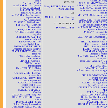
people
ARTISTES (1963)
45 TOURS
AMC feiert 20 jahre
4TH & BROADWAY Sampler
André MALRAUX - Discours
ABBA - Lay all your love on me
Sidney BECHET - Silent night /
de mai 68 [ACÉTATE]
AIR FRANCE - Escale-Party,
White Christmas
André VERCHUREN -
vacances dansantes autour du
Tangos/Pasos-Dobles
monde
CD
Art BLAKEY - Jazz Messengers
AIR INTER - Notre monde c'est
MERCEDES BENZ - Mercedes
70 [White Label]
la France
190
AZ - Compilations
Al MARTINO - Torero (maxi)
85150/85151 [White Labels]
ALAN PARSONS PROJECT -
AUTRES SUPPORTS
BEETHOVEN - Disque de
The turn of a friendly card
démonstration
ALPHA BLONDY & the Solar
Divine MADNESS
Benny CARTER & Oscar
System - Révolution
PETERSON Quartet - Alone
BARCLAY - Le son de la
together
rumeur
Big Bill BROONZY - Last
BEETHOVEN - Symphonies 1
session volume 1
& 2
Billy Joe ROYAL - Test
BIZZL - 12 Sommer Hits 82
Pressing [White Label]
BIZZL - Sommer Hits 83
BOBBY & THE MIDNITES -
BIZZL - Sommer Hits 84
Where the beat meets the street
BIZZL - Tropical Hits 87
BRASIL EXPORT 73 - Brussels
BMG ARIOLA Belgium -
Trade Fair
Bonjour la France
CBS - 4 slows enchaînés
Brian ENO - Ambient 1 - Music
CBS - Slows 87
for airports
CHARLIE - Charlie (5)
Brian ENO - Ambient 4 - On
CHER - Love and
Land
understanding
CBS - Été 73 vol.1
Chris DE BURGH - Flying
Céline DION - I'm alive
colours
Céline DION - My heart will go
Christine McVIE - Love will
on
show us how
CHILL FAC-TORR - Twist
Cliff RICHARD - Now you see
(round'n'round)
me, now you don't
CHURCH - Starfish
COCA-COLA Chansons
CLASH - The Magnificent
COCA-COLA Disco
Seven / The Call Up
COLD CHISEL - East
CULTURE DANCE 7 - House
CONCRETE BLONDE -
Mix
Caroline
CURE - Pornography
DÉCLARATION (fiscale) 1964
DAVE - Dave [White Label]
DELHAY/LECOUDE - Succès
Debbie HARRY - Rockbird
de Paris
DEVO - Q: Are we not men?
Dizzy GILLESPIE - Sonny
DEXYS MIDNIGHT
Rollins / Sonny Stitt sessions
RUNNERS & Kevin Rowland -
Django REINHARDT n°73610
Too-Rye-Ay