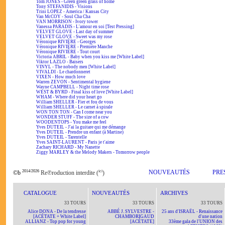
Tom JONES - Green green grass of home
Tony STEFANIDIS - Visions
Trini LOPEZ - America / Kansas City
Van McCOY - Soul Cha Cha
VAN MORRISON - Ivory tower
Vanessa PARADIS - L'amour en soi [Test Pressing]
VELVET GLOVE - Last day of summer
VELVET GLOVE - Sweet was my rose
Véronique RIVIÈRE - Georges
Véronique RIVIÈRE - Première Manche
Véronique RIVIÈRE - Tout court
Victoria ABRIL - Baby when you kiss me [White Label]
Viktor LAZLO - Baisers
VINYL - The nobody men [White Label]
VIVALDI - Le chardonneret
VIXEN - How much love
Warren ZEVON - Sentimental hygiene
Wayne CAMPBELL - Night time rose
WEST & BYRD - Final kiss of love [White Label]
WHAM - Where did your heart go
William SHELLER - Fier et fou de vous
William SHELLER - Le carnet à spirale
WON TON TON - Can I come near you
WONDER STUFF - The size of a cow
WOODENTOPS - You make me feel
Yves DUTEIL - J'ai la guitare qui me démange
Yves DUTEIL - Prendre un enfant (à Martine)
Yves DUTEIL - Tarentelle
Yves SAINT-LAURENT - Paris je t'aime
Zachary RICHARD - My Nanette
Ziggy MARLEY & the Melody Makers - Tomorrow people
2014/2026
ici
NOUVEAUTÉS
PRE
©b
Re℗roduction interdite (
)
CATALOGUE
NOUVEAUTÉS
ARCHIVES
33 TOURS
33 TOURS
33 TOURS
Alice DONA - De la tendresse
ABBÉ J. SYLVESTRE -
25 ans d'ISRAËL - Renaissance
[ACÉTATE + White Label]
CHAMBORIGAUD
d'une nation
ALLIANZ - Top pop for young
[ACÉTATE]
33ème gala de l'UNION des