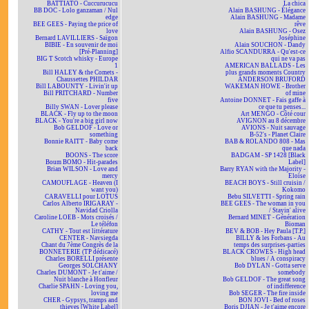
BATTIATO - Cuccurucucu
La chica
BB DOC - Lolo ganzaman / Nul
Alain BASHUNG - Élégance
edge
Alain BASHUNG - Madame
BEE GEES - Paying the price of
rêve
love
Alain BASHUNG - Osez
Bernard LAVILLIERS - Saïgon
Joséphine
BIBIE - En souvenir de moi
Alain SOUCHON - Dandy
[Pré-Planning]
Alfio SCANDURRA - Qu'est-ce
BIG T Scotch whisky - Europe
qui ne va pas
1
AMERICAN BALLADS - Les
Bill HALEY & the Comets -
plus grands moments Country
Chaussettes PHILDAR
ANDERSON BRUFORD
Bill LABOUNTY - Livin'it up
WAKEMAN HOWE - Brother
Bill PRITCHARD - Number
of mine
five
Antoine DONNET - Fais gaffe à
Billy SWAN - Lover please
ce que tu penses...
BLACK - Fly up to the moon
Art MENGO - Côté cour
BLACK - You're a big girl now
AVIGNON au 8 décembre
Bob GELDOF - Love or
AVIONS - Nuit sauvage
something
B-52's - Planet Claire
Bonnie RAITT - Baby come
BAB & ROLANDO 808 - Mas
back
que nada
BOONS - The score
BADGAM - SP 1428 [Black
Boum BOMO - Hit-parades
Label]
Brian WILSON - Love and
Barry RYAN with the Majority -
mercy
Eloïse
CAMOUFLAGE - Heaven (I
BEACH BOYS - Still cruisin /
want you)
Kokomo
CARAVELLI pour LOTUS
Bebu SILVETTI - Spring rain
Carlos Alberto IRIGARAY -
BEE GEES - The woman in you
Navidad Criolla
/ Stayin' alive
Caroline LOEB - Mots croisés /
Bernard MINET - Génération
Le téléfon
Bioman
CATHY - Tout est littérature
BEV & BOB - Hey Paula [T.P.]
CENTER - Navsiegda
BILLY & les Forbans - Au
Chant du 7ème Congrès de la
temps des surprises-parties
BONNETERIE (TP dédicacé)
BLACK CROWES - High head
Charles BORELLI présente
blues / A conspiracy
Georges SOLCHANY
Bob DYLAN - Gotta serve
Charles DUMONT - Je t'aime /
somebody
Nuit blanche à Honfleur
Bob GELDOF - The great song
Charlie SPAHN - Loving you,
of indifference
loving me
Bob SEGER - The fire inside
CHER - Gypsys, tramps and
BON JOVI - Bed of roses
thieves [White Label]
Boris DJIAN - Je t'aime encore