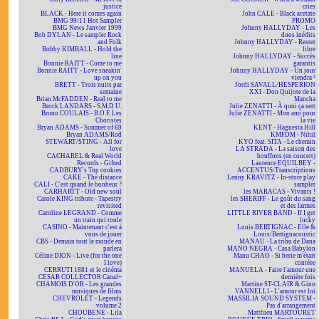
justice
cries
BLACK - Here it comes again
John CALE - Black acetate
BMG 99/11 Hot Sampler
PROMO
BMG News Janvier 1999
Johnny HALLYDAY - Les
Bob DYLAN - Le sampler Rock
duos inédits
and Folk
Johnny HALLYDAY - Rester
Bobby KIMBALL - Hold the
libre
line
Johnny HALLYDAY - Succès
Bonnie RAITT - Come to me
garantis
Bonnie RAITT - Love sneakin'
Johnny HALLYDAY - Un jour
up on you
viendra ²
BRETT - Trois nuits par
Jordi SAVALL/HESPERION
semaine
XXI - Don Quijote de la
Brian McFADDEN - Real to me
Mancha
Brock LANDARS - S.M.D.U.
Julie ZENATTI - À quoi ça sert
Bruno COULAIS - B.O.F. Les
Julie ZENATTI - Mon ami pour
Choristes
la vie
Bryan ADAMS - Summer of 69
KENT - Hagnesta Hill
Bryan ADAMS/Rod
KMFDM - Nihil
STEWART/STING - All for
KYO feat. SITA - Le chemin
love
LA STRADA - La saison des
CACHAREL & Real World
bouffons (en concert)
Records - Gifted
Laurence EQUILBEY -
CADBURY's Top cookies
ACCENTUS/Transcriptions
CAKE - The distance
Lenny KRAVITZ - In-store play
CALI - C'est quand le bonheur ?
sampler
CARHARTT - Old new soul
les MARACAS - Vivants !
Carole KING tribute - Tapestry
les SHERIFF - Le goût du sang
revisited
et des larmes
Caroline LEGRAND - Comme
LITTLE RIVER BAND - If I get
un train qui roule
lucky
CASINO - Maintenant c'est à
Louis BERTIGNAC - Elle &
vous de jouer
Louis/Bertignacoustic
CBS - Demain tout le monde en
MANAU - La tribu de Dana
parlera
MANO NEGRA - Casa Babylon
Céline DION - Live (for the one
Manu CHAO - Si berie m'était
I love)
contéee
CERRUTI 1881 et le cinéma
MANUELA - Faire l'amour une
CESAR COLLECTOR Canal+
dernière fois
CHAMOIS D'OR - Les grandes
Martine ST-CLAIR & Gino
musiques de films
VANNELLI - L'amour est loi
CHEVROLET - Legends
MASSILIA SOUND SYSTEM -
volume 2
Pas d'arrangement
CHOUBENE - Lila
Matthieu MARTOURET