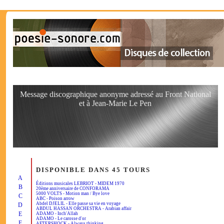
Message discographique anonyme adressé au Front National
et à Jean-Marie Le Pen
DISPONIBLE DANS 45 TOURS
A
Éditions musicales LEBRIOT - MIDEM 1970
B
20ème anniversaire de CONFORAMA
5000 VOLTS - Motion man / Bye love
C
ABC - Poison arrow
Abdel DJELIL - Elle passe sa vie en voyage
D
ABDUL HASSAN ORCHESTRA - Arabian affair
E
ADAMO - Inch'Allah
ADAMO - Le carosse d'or
F
AFTERSHOCK - Always thinking