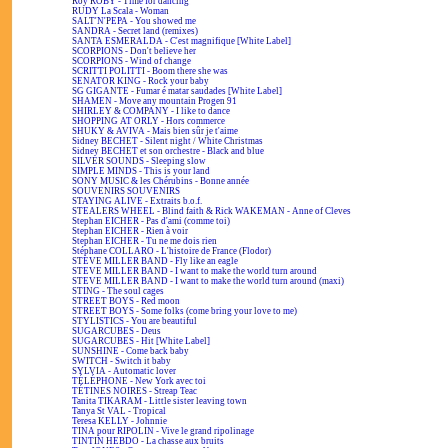
Roy ROBY - Time for dancing
RUDY La Scala - Woman
SALT'N'PEPA - You showed me
SANDRA - Secret land (remixes)
SANTA ESMERALDA - C'est magnifique [White Label]
SCORPIONS - Don't believe her
SCORPIONS - Wind of change
SCRITTI POLITTI - Boom there she was
SENATOR KING - Rock your baby
SG GIGANTE - Fumar é matar saudades [White Label]
SHAMEN - Move any mountain Progen 91
SHIRLEY & COMPANY - I like to dance
SHOPPING AT ORLY - Hors commerce
SHUKY & AVIVA - Mais bien sûr je t'aime
Sidney BECHET - Silent night / White Christmas
Sidney BECHET et son orchestre - Black and blue
SILVER SOUNDS - Sleeping slow
SIMPLE MINDS - This is your land
SONY MUSIC & les Chérubins - Bonne année
SOUVENIRS SOUVENIRS
STAYING ALIVE - Extraits b.o.f.
STEALERS WHEEL - Blind faith & Rick WAKEMAN - Anne of Cleves
Stephan EICHER - Pas d'ami (comme toi)
Stephan EICHER - Rien à voir
Stephan EICHER - Tu ne me dois rien
Stéphane COLLARO - L'histoire de France (Flodor)
STEVE MILLER BAND - Fly like an eagle
STEVE MILLER BAND - I want to make the world turn around
STEVE MILLER BAND - I want to make the world turn around (maxi)
STING - The soul cages
STREET BOYS - Red moon
STREET BOYS - Some folks (come bring your love to me)
STYLISTICS - You are beautiful
SUGARCUBES - Deus
SUGARCUBES - Hit [White Label]
SUNSHINE - Come back baby
SWITCH - Switch it baby
SYLVIA - Automatic lover
TÉLÉPHONE - New York avec toi
TÉTINES NOIRES - Streap Teac
Tanita TIKARAM - Little sister leaving town
Tanya St VAL - Tropical
Teresa KELLY - Johnnie
TINA pour RIPOLIN - Vive le grand ripolinage
TINTIN HEBDO - La chasse aux bruits