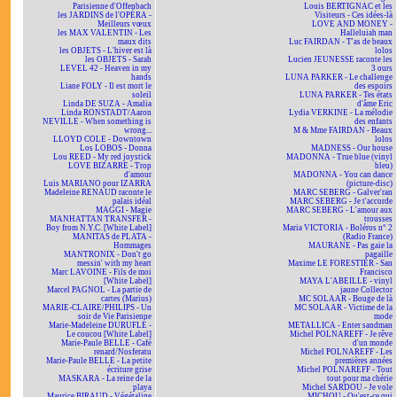
Parisienne d'Offenbach
Louis BERTIGNAC et les
les JARDINS de l'OPÉRA -
Visiteurs - Ces idées-là
Meilleurs vœux
LOVE AND MONEY -
les MAX VALENTIN - Les
Halleluiah man
maux dits
Luc FAIRDAN - T'as de beaux
les OBJETS - L'hiver est là
lolos
les OBJETS - Sarah
Lucien JEUNESSE raconte les
LEVEL 42 - Heaven in my
3 ours
hands
LUNA PARKER - Le challenge
Liane FOLY - Il est mort le
des espoirs
soleil
LUNA PARKER - Tes états
Linda DE SUZA - Amalia
d'âme Eric
Linda RONSTADT/Aaron
Lydia VERKINE - La mélodie
NEVILLE - When something is
des enfants
wrong...
M & Mme FAIRDAN - Beaux
LLOYD COLE - Downtown
lolos
Los LOBOS - Donna
MADNESS - Our house
Lou REED - My red joystick
MADONNA - True blue (vinyl
LOVE BIZARRE - Trop
bleu)
d'amour
MADONNA - You can dance
Luis MARIANO pour IZARRA
(picture-disc)
Madeleine RENAUD raconte le
MARC SEBERG - Galver'ran
palais idéal
MARC SEBERG - Je t'accorde
MAGGI - Magie
MARC SEBERG - L'amour aux
MANHATTAN TRANSFER -
trousses
Boy from N.Y.C. [White Label]
Maria VICTORIA - Boléros n° 2
MANITAS de PLATA -
(Radio France)
Hommages
MAURANE - Pas gaie la
MANTRONIX - Don't go
pagaille
messin' with my heart
Maxime LE FORESTIER - San
Marc LAVOINE - Fils de moi
Francisco
[White Label]
MAYA L'ABEILLE - vinyl
Marcel PAGNOL - La partie de
jaune Collector
cartes (Marius)
MC SOLAAR - Bouge de là
MARIE-CLAIRE/PHILIPS - Un
MC SOLAAR - Victime de la
soir de Vie Parisienne
mode
Marie-Madeleine DURUFLÉ -
METALLICA - Enter sandman
Le coucou [White Label]
Michel POLNAREFF - Je rêve
Marie-Paule BELLE - Café
d'un monde
renard/Nosferatu
Michel POLNAREFF - Les
Marie-Paule BELLE - La petite
premières années
écriture grise
Michel POLNAREFF - Tout
MASKARA - La reine de la
tout pour ma chérie
playa
Michel SARDOU - Je vole
Maurice BIRAUD - Végétaline
MICHOU - Qu'est-ce qui