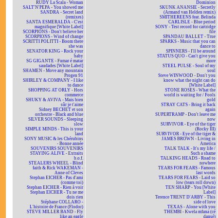
RUDY La Scala - Woman
Dominion
SALT'N'PEPA - You showed me
SKUNK ANANSIE - Secretly
SANDRA - Secret land
(Armand van Helden remix)
(remixes)
SMITHEREENS feat. Belinda
SANTA ESMERALDA - C'est
CARLISLE - Blue period
magnifique [White Label]
SONY - Test record for cartridge
SCORPIONS - Don't believe her
file
SCORPIONS - Wind of change
SPANDAU BALLET - True
SCRITTI POLITTI - Boom there
SPARKS - Music that you can
she was
dance to
SENATOR KING - Rock your
SPINNERS - I'll be around
baby
STATUS QUO - Can't give you
SG GIGANTE - Fumar é matar
more
saudades [White Label]
STEEL PULSE - Soul of my
SHAMEN - Move any mountain
soul
Progen 91
Steve WINWOOD - Don't you
SHIRLEY & COMPANY - I like
know what the night can do
to dance
[White Label]
SHOPPING AT ORLY - Hors
STONE ROSES - What the
commerce
world is waiting for / Fools
SHUKY & AVIVA - Mais bien
gold
sûr je t'aime
STRAY CATS - Bring it back
Sidney BECHET et son
again
orchestre - Black and blue
SUPERTRAMP - Don't leave me
SILVER SOUNDS - Sleeping
now
slow
SURVIVOR - Eye of the tiger
SIMPLE MINDS - This is your
(Rocky III)
land
SURVIVOR - Eye of the tiger &
SONY MUSIC & les Chérubins
JAMES BROWN - Living in
- Bonne année
America
SOUVENIRS SOUVENIRS
TALK TALK - It's my life /
STAYING ALIVE - Extraits
Such a shame
b.o.f.
TALKING HEADS - Road to
STEALERS WHEEL - Blind
nowhere
faith & Rick WAKEMAN -
TEARS FOR FEARS - Famous
Anne of Cleves
last words
Stephan EICHER - Pas d'ami
TEARS FOR FEARS - Laid so
(comme toi)
low (tears roll down)
Stephan EICHER - Rien à voir
TEN SHARP - You [White
Stephan EICHER - Tu ne me
Label]
dois rien
Terence TRENT D'ARBY - This
Stéphane COLLARO -
side of love
L'histoire de France (Flodor)
TEXAS - Alone with you
STEVE MILLER BAND - Fly
THEMBI - Kwela mfana (cé
like an eagle
dansé)