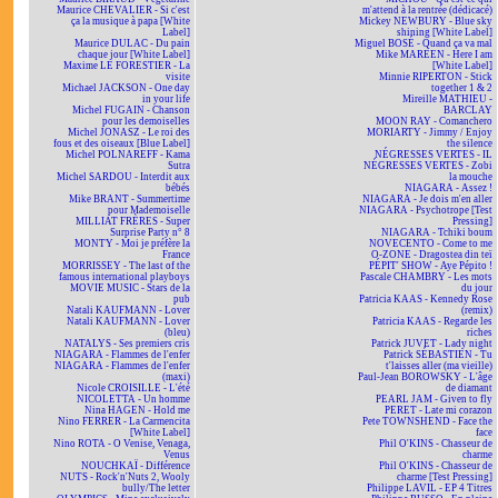
Maurice CHEVALIER - Si c'est
m'attend à la rentrée (dédicacé)
ça la musique à papa [White
Mickey NEWBURY - Blue sky
Label]
shining [White Label]
Maurice DULAC - Du pain
Miguel BOSÉ - Quand ça va mal
chaque jour [White Label]
Mike MAREEN - Here I am
Maxime LE FORESTIER - La
[White Label]
visite
Minnie RIPERTON - Stick
Michael JACKSON - One day
together 1 & 2
in your life
Mireille MATHIEU -
Michel FUGAIN - Chanson
BARCLAY
pour les demoiselles
MOON RAY - Comanchero
Michel JONASZ - Le roi des
MORIARTY - Jimmy / Enjoy
fous et des oiseaux [Blue Label]
the silence
Michel POLNAREFF - Kama
NÉGRESSES VERTES - IL
Sutra
NÉGRESSES VERTES - Zobi
Michel SARDOU - Interdit aux
la mouche
bébés
NIAGARA - Assez !
Mike BRANT - Summertime
NIAGARA - Je dois m'en aller
pour Mademoiselle
NIAGARA - Psychotrope [Test
MILLIAT FRÈRES - Super
Pressing]
Surprise Party n° 8
NIAGARA - Tchiki boum
MONTY - Moi je préfère la
NOVECENTO - Come to me
France
O-ZONE - Dragostea din teï
MORRISSEY - The last of the
PÉPIT' SHOW - Aye Pépito !
famous international playboys
Pascale CHAMBRY - Les mots
MOVIE MUSIC - Stars de la
du jour
pub
Patricia KAAS - Kennedy Rose
Natali KAUFMANN - Lover
(remix)
Natali KAUFMANN - Lover
Patricia KAAS - Regarde les
(bleu)
riches
NATALYS - Ses premiers cris
Patrick JUVET - Lady night
NIAGARA - Flammes de l'enfer
Patrick SÉBASTIEN - Tu
NIAGARA - Flammes de l'enfer
t'laisses aller (ma vieille)
(maxi)
Paul-Jean BOROWSKY - L'âge
Nicole CROISILLE - L'été
de diamant
NICOLETTA - Un homme
PEARL JAM - Given to fly
Nina HAGEN - Hold me
PERET - Late mi corazon
Nino FERRER - La Carmencita
Pete TOWNSHEND - Face the
[White Label]
face
Nino ROTA - O Venise, Venaga,
Phil O'KINS - Chasseur de
Venus
charme
NOUCHKAÏ - Différence
Phil O'KINS - Chasseur de
NUTS - Rock'n'Nuts 2, Wooly
charme [Test Pressing]
bully/The letter
Philippe LAVIL - EP 4 Titres