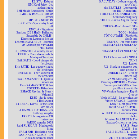
ELISTA - Debout
HALLYDAY - Le bon temps du
EMI Cool Price - Les
rock'n'roll
authentiques
the BEATLES - Love me do
EMI Music Ressources - Smile
the DØ - A mouthful
EMILE & IMAGES - Rio de
THIEVERY CORPORATION -
Janvier
The mirror conspiracy
EMPEROR NORTON
THUGS - Live à Angers février
RECORDS - Space baby blast
1996
off
THUGS - Road closed 1983-
ENOLA - Figurines
1999
Enrique IGLESIAS - Bailamos
TOOL - Schism
Ensemble De CÆLIS -
TÔT OU TARD - Plutôt tôt,
Direction Laurence Brisset
plutôt tard
Ensemble MATHEUS - Extraits
TRAFFIC - Far from home
de Griselda par VIVALDI
TRANSES CÉVENOLES N°
EPIC - Focus
17
EQUIMINTHE - Country music
TRANSES CÉVENOLES N°
ERATO - Chefs d'œuvre de la
18
Musique Classique
TRAX hors série # 5 NINJA
Erik SATIE - Les 4 visages de
TUNE
l'orchestre
U2 - Lemon
Erik SATIE - Les quatre visages
U2 - Stuck in a moment you
de l'orchestre
can't get out of
Erik SATIE - The 4 aspects of
UNDER BYEN - Live @
the orchestra
Haldern Pop
Eros RAMAZZOTTI - Quanto
V2 MUSIC sampler 1997
amore sei
Véronique RIVIÈRE - Michaël
Eros RAMAZZOTTI & Joe
Véronique SANSON - D'un
COCKER - Difendero
papillon à une étoile
ESPACE Rhythm & Blues -
VF-Version Française - Rap &
Volume 2
Groove
ESSO - Sur la route
Viola WILLS - It's my pleasure
d'Hollywood
Vivien SAVAGE - La p'tite
ETERNAL LOVE - le meilleur
Lady + C'est qu'le vent
des slows
Weird Al YANKOVIC -
F-COMMUNICATIONS - 7th
Jurassic Park
birthday sampler
WHAT FOR - L'amour n'a pas
FAN DE le magazine - CD
de loi
interview
Winston McANUFF & The
FARGO sampler 2005
Bazbaz Orchestra - A drop
Farid RUSSLAN - Musique de
ZAZIE - Rose
films
ZAZIE - Zen
FARM JOB - Hokkaïdo rush
ZAZIE MUSETTE - Zazie
FASZINATION MUSIK - Les
Musette
clous du nouveau label
ZE RECORDS presents