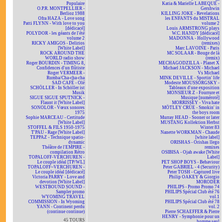
Populaire
Katia & Marielle LABEQUE -
O.P.R. MONTPELLIER -
Gershwin
Berlioz 1988
KILLING JOKE - Revelations
Ofra HAZA - Love song
les ENFANTS du MISTRAL
Patti FLYNN - With love to you
volume 2
[dédicacé]
Louis ARMSTRONG plays
POLYDOR - les géants de l'été
W.C. HANDY [dédicacé]
volume 2
MADONNA - Hollywood
RICKY AMIGOS - Delirios
(remixes)
[White Label]
Marc LAVOINE - Paris
ROCK AROUND THE
MC SOLAAR - Bouge de là
WORLD radio show
(remix)
Roger BOURDIN - TIMING 8,
MECHAGODZILLA - Planet X
Confidences d'un flûtiste
Michael JACKSON - Michael
Roger VERMEER -
Vs Michael
Rumba/Cha-cha-cha
MINK DEVILLE - Sportin' life
SAD CAFÉ - Olé
Modeste MOUSSORGSKY -
SCHÖLLER - In Schöller ist
Tableaux d'une exposition
Musik
MONSIEUR Z - Fourrure et
SIGUE SIGUE SPUTNICK -
Musique [numéroté]
Flaunt it [White Label]
MORRISSEY - Viva hate
SONOLOR - Vœux sonores
MÖTLEY CRÜE - Smokin' in
1975
the boys room
Sophie MARCEAU - Certitude
Murray HEAD - Sooner or later
[White Label]
MUSTANG Kollektion Herbst
STOFFEL & FILS 1950-1975
Winter 83
T'PAU - Rage [White Label]
Nanette WORKMAN - Chaude
TEPPAZ - Technique spatio-
[white label]
dynamic
ORISHAS - Orishas llego
Théâtre de l'EMPIRE -
remixes
compilation Rétro
OSIBISA - Ojah awake [White
TOPALOFF-VERCHUREN -
Label]
Le couple idéal [TP/WL]
PET SHOP BOYS - Behaviour
TOPALOFF~VERCHUREN -
Peter GABRIEL - 4 (Security)
Le couple idéal [dédicacé]
Peter TOSH - Captured live
Victoria PARRY - Love and
Philip OAKEY & Giorgio
devotion [White Label]
MORODER
WESTBOUND SOUND -
PHILIPS - Promo Promo 74
Sampler promo
PHILIPS Spécial Club été 76
WYOMING TRAVEL
vol.1
COMMISSION - In Wyoming
PHILIPS Spécial Club été 78
YANN - Continent perdu
vol. 2
(continue continue)
Pierre SCHAEFFER & Pierre
HENRY - Symphonie pour un
45 TOURS
homme seul