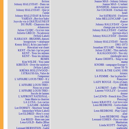
fiction
Jeanne MAS - Johnny Johnny
Johnny HALLYDAY - Dans un
Jeanne MAS - L'enfant
an ou un jour
JENNIFER - Amour express
Johnny HALLYDAY - Que je
Joe COCKER - Unchain my
t'aime
heart
Johnny HALLYDAY & Sylvie
Joe SATRIANI - I believe
VARTAN - Bye bye baby
John MELLENCAMP - Last
Joye du vin à CHÂTEAUNEUF
chance
DU PAPE - Chansons des
Johnny HALLYDAY - Ça ne
échansons
change pas un homme
Julien CLERC - Ce n'est rien
Johnny HALLYDAY - Cadillac
Juliette GRÉCO - Ta jalousie
(picture-disc)
[White Label]
Johnny HALLYDAY - Derrière
KARAJAN - BRAHMS, danses
l'amour
hongroises + catalogue
Johnny HALLYDAY - Succès
Kenny BALL & his jazz band -
1961-1973
Hawaiian war chant
Jonathan STUART - Wako man
KENT - On fait c'qu'on peut
Julien CLERC - This melody
KENT - Tous les mômes
KAJAGOOGOO - Too shy
KENT - Tous les mômes
(midnight mix)
REMIX
Karen CHERYL - Sing to me
Kim WILDE - You came
mama
KIRSTEN - Over the rainbow
KNORR - campagne Europe 1
[White Label]
hiver 78-79
KRÉMA HOLLYWOOD -
KOOL & THE GANG 1990
J.STRAUSS fils, Valse de
hitmix
l'empereur
LA FEMME - Sur la planche /
L'AFFAIRE LOUIS TRIO - Il y
Françoise
a ceux
LADY ROUGE - Eyes of mars
L'AFFAIRE LOUIS TRIO -
[DIOR]
Nous on a tout
LAURENT - Lady / Pharaon
L'AFFAIRE LOUIS TRIO -
Laurent VOULZY - Le soleil
Succès de larmes
donne
L'AFFRONT NATIONAL -
Lee LEWIS - French kiss [Test
Jean-Marie tu charries
Pressing]
LA LUNA - Les cactus
Lenny KRAVITZ - Let love rule
LAZARE - Infidèle
Leon REDBONE - Gotta shake
Lee DORSEY - Shortnin' bread
that thing
[monoface White Label]
Leon REDBONE - Play Gipsy
Lee ELDRED - How's your
play
love life 1&2
Leon REDBONE - Sugar
Lee REED - Ram ram jam
Leonard COHEN - First we take
Lena GOLD - Radio [Blue
Manhattan
Label]
Linda SCOTT - Starlight,
Leonard BERNSTEIN - Gaîté
starbright