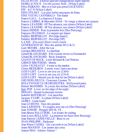
FÉLIX POTIN - Édition spéciale inauguration super-marché
FAMILLE FOUX - Un très joyeux Noël... [White Label]
Félix FAIRANO - Moi je n'suis pas pressé [ACÉTATE]
FFF - AC² N [White Label]
FIDO STEAKY - Les plus belles musiques de films
FINE YOUNG CANNIBALS - The flame
France GALL - La chanson d'Azima
Francis CABREL & Mercedes SOSA - Yo vengo a ofrecer mi corazon
Francis LEANDRI - EP Ton absence, ton silence [White Label]
Francis LEANDRI - SP Ton absence, ton silence [White Label]
Franck DIDIER - Pour la première fois [Test Pressing]
François FELDMAN - Le serpent qui danse
Frédéric BERTHELOT - Privilège [maxi]
Frédéric BERTHELOT - Privilège [SP]
G-I JOE - (I'm sorry) Don't worry tonite
GÉNÉRATION 60 - Hits des années 60 (1 & 2)
Gary MOORE - After the war
Georges BRASSENS - Le fantôme
Gérard BLANCHARD - Elle voulait revoir sa Normandie
Gérard BLANCHARD - Rock Amadour
GIANTS OF ROCK - Little Richard & Carl Perkins
GIBSON BROTHERS - Sheela
Gilles VIGNEAULT - I went to the market
Glenn MEDEIROS - Lonely won't leave me alone
GOD'S GIFT - Love to see you cry (1304)
GOD'S GIFT - Love to see you cry (1314)
GOD'S GIFT - Would you do that for me [White Label]
GRUNDIG/DECCA - Concours Cosmos 70
HOLLYWOOD CLUB ORCHESTRA - Hollywood party
Hubert MANDRIN - Si j'avais des dollars [White Label]
Iggy POP - Livin' on the edge of the night
IMAGES - Quand la musique tourne
Isabelle MAYEREAU - Les mouches
Jacques YVART - Le phare [White Label]
JAMES - Come home
Jean GUIDONI - Tous des putains
Jean LAPOINTE - Tu jongles avec ma vie [Test Pressing]
Jean TOPART - Peugeot 604 SL V6
Jean-Bruno FALGUIÈRE - Les écrans de cinéma
Jean-Louis ROLLAND - La jeunesse est finie [Test Pressing]
Jean-Patrick CAPDEVIELLE - Born to cry
JEAN-PHILIPPE - Pardonne
Jean-Pierre CASSEL - On s'accorde et on [White Label]
Jeane MANSON - Les larmes aux yeux
Jeanne MAS - Johnny Johnny ²