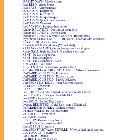
JEREMY DAYS - Give it a name
Jerry REED - Amos Moses
Joan BAEZ - Asimbonanga
Joe DASSIN - Kanterbräu
Joe DASSIN - L'été indien
Joe DASSIN - Me que me que
Joe DASSIN - Quand on a seize ans
Joe DASSIN - Vive moi
Joe JACKSON - Stranger than fiction
Johnny HALLYDAY - Dans un an ou un jour
Johnny HALLYDAY - Que je t'aime
Johnny HALLYDAY & Sylvie VARTAN - Bye bye baby
Joye du vin à CHÂTEAUNEUF DU PAPE - Chansons des échansons
Julien CLERC - Ce n'est rien
Juliette GRÉCO - Ta jalousie [White Label]
KARAJAN - BRAHMS, danses hongroises + catalogue
Kenny BALL & his jazz band - Hawaiian war chant
KENT - On fait c'qu'on peut
KENT - Tous les mômes
KENT - Tous les mômes REMIX
Kim WILDE - You came
KIRSTEN - Over the rainbow [White Label]
KRÉMA HOLLYWOOD - J.STRAUSS fils, Valse de l'empereur
L'AFFAIRE LOUIS TRIO - Il y a ceux
L'AFFAIRE LOUIS TRIO - Nous on a tout
L'AFFAIRE LOUIS TRIO - Succès de larmes
L'AFFRONT NATIONAL - Jean-Marie tu charries
LA LUNA - Les cactus
LAZARE - Infidèle
Lee DORSEY - Shortnin' bread [monoface White Label]
Lee ELDRED - How's your love life 1&2
Lee REED - Ram ram jam
Lena GOLD - Radio [Blue Label]
Leonard BERNSTEIN - Gaîté Parisienne d'Offenbach
les JARDINS de l'OPÉRA - Meilleurs vœux
les MAX VALENTIN - Les maux dits
les OBJETS - L'hiver est là
les OBJETS - Sarah
LEVEL 42 - Heaven in my hands
Liane FOLY - Il est mort le soleil
Linda DE SUZA - Amalia
Linda RONSTADT/Aaron NEVILLE - When something is wrong...
LLOYD COLE - Downtown
Los LOBOS - Donna
Lou REED - My red joystick