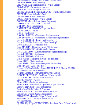
CHER - Gypsys, tramps and thieves [White Label]
CHINA CRISIS - Black man ray
CHOPPER - Lili/Heidi bleib blu [White Label]
Chris EVERS - Ce n'est pas une vie
Chris REA - I can hear your heart beat
Chubby CHECKER/Hank BALLARD - The twist [Acétate]
CINDERELLA - Nobody's fool
Claudia BRÜCKEN - Absolute
COLL - Pretty little girl [White Label]
COLUCHE - La politique (revue de presse)
DADJE MEETING TIME - Ybo libo
DALIDA - Gigi in paradisco
DAN REED NETWORK - Tiger in a dress
Daniel LEDUC - Soleil
DAVE - Hurlevent
DAVID + DAVID - Welcome to the boomtown
DAVID + DAVID - Welcome to the boomtown [monoface]
David KNOPFLER - Lonely is the night
David KOVEN - Bord à bord [Test Pressing]
David LINDLEY - Mercury blues
Dean MARTIN - Change of heart [White Label]
DECCA/GRUNDIG - Hi-Fi Stéréo Phase 4
Dee D. JACKSON - Automatic lover 88 [Test Pressing]
Démis ROUSSOS - So dreamy
Démis ROUSSOS - With you
Denis PEPIN - Marinette (j'avais l'air d'un con)
Diana ROSS - Chain reaction
Diana ROSS - Chain reaction (special dance mix)
Dick RIVERS - Ainsi soit-elle
Disque d'Or Top 50 biface Glenn MEDEIROS & Florent PAGNY
DO VISSINGA - Porto Vecchio
Donna SUMMER - The wanderer [White Label]
DOOBIE BROTHERS - Real love [White Label]
DUTCH DIESEL - Goin' back to China
Elliott MURPHY - Closer
Elton JOHN - Easier to walk away
Elton JOHN - I don't wanna go on with you like that
Emmylou HARRIS - Rose of Cimarron
Enrico MACIAS - 2 ailes & 3 plumes
Enrico MACIAS - La France de mon enfance
ENRIQUÉ - J'aime, J'aime... [dédicacé]
ENZO ENZO - Blanche Neige [White Label]
Erik MONTRY - Des fleurs et des fusils
ETHNIKOLOR
F.LEMARQUE/MARTIN CIRCUS - Succès de Paris [White Label]