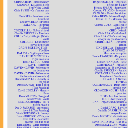
CHINA CRISIS - Black man ray
Brigitte BARDOT - Toutes les
CHOPPER - Lili/Heidi bleib
bêtes sont à aimer
blu [White Label]
Britney SPEARS - Sometimes
Chris EVERS - Ce n'est pas une
Caetano VELOSO - Este amor
vie
CANADA - Mourir les sirènes
Chris REA - I can hear your
Céline DION - I drove all night
heart beat
Céline DION - Mon ami m'a
Chubby CHECKER/Hank
quittée
BALLARD - The twist
Chantal GOYA - Monsieur le
[Acétate]
Chat Botté
CINDERELLA - Nobody's fool
CHIC - Le freak
Claudia BRÜCKEN - Absolute
Chris REA - On the beach
COLL - Pretty little girl [White
Chris REA - That's what they
Label]
always say (rainbow mix)
COLUCHE - La politique
CINDERELLA - Heartbreak
(revue de presse)
station
DADJE MEETING TIME -
CINDERELLA - Shelter me
Ybo libo
CLAN OF XYMOX -
DALIDA - Gigi in paradisco
Muscoviet mosquito
DAN REED NETWORK -
Claude FRANÇOIS - Du pain et
Tiger in a dress
du beurre
Daniel LEDUC - Soleil
Claude FRANÇOIS - Reste
DAVE - Hurlevent
Claude ROGEN - Fantaisie
DAVID + DAVID - Welcome to
Impromptu op. 66 de Chopin
the boomtown
Claudia BRÜCKEN - Fanatic
DAVID + DAVID - Welcome to
COCA-COLA French Rock -
the boomtown [monoface]
Téléphone + Starshooter
David KNOPFLER - Lonely is
COCA-COLA Nicolas
the night
PEYRAC
David KOVEN - Bord à bord
COMMUNARDS - Don't leave
[Test Pressing]
me this way
David LINDLEY - Mercury
CROWDED HOUSE - Fall at
blues
your feet
Dean MARTIN - Change of
CURE - Just like heaven
heart [White Label]
CURE - Never enough
DECCA/GRUNDIG - Hi-Fi
DANI - Papa vient d'épouser la
Stéréo Phase 4
bonne
Dee D. JACKSON - Automatic
Daniel DARC - La ville
lover 88 [Test Pressing]
Danielle DARRIEUX - Le
Démis ROUSSOS - So dreamy
temps d'aimer
Démis ROUSSOS - With you
Dante AGOSTINI - Initiation à
Denis PEPIN - Marinette
la batterie
(j'avais l'air d'un con)
David HALLYDAY - Ooh la la
Diana ROSS - Chain reaction
David HALLYDAY - Wanna
Diana ROSS - Chain reaction
take my time