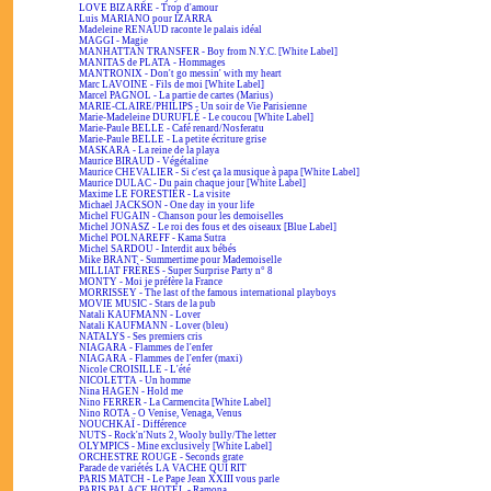
LOVE BIZARRE - Trop d'amour
Luis MARIANO pour IZARRA
Madeleine RENAUD raconte le palais idéal
MAGGI - Magie
MANHATTAN TRANSFER - Boy from N.Y.C. [White Label]
MANITAS de PLATA - Hommages
MANTRONIX - Don't go messin' with my heart
Marc LAVOINE - Fils de moi [White Label]
Marcel PAGNOL - La partie de cartes (Marius)
MARIE-CLAIRE/PHILIPS - Un soir de Vie Parisienne
Marie-Madeleine DURUFLÉ - Le coucou [White Label]
Marie-Paule BELLE - Café renard/Nosferatu
Marie-Paule BELLE - La petite écriture grise
MASKARA - La reine de la playa
Maurice BIRAUD - Végétaline
Maurice CHEVALIER - Si c'est ça la musique à papa [White Label]
Maurice DULAC - Du pain chaque jour [White Label]
Maxime LE FORESTIER - La visite
Michael JACKSON - One day in your life
Michel FUGAIN - Chanson pour les demoiselles
Michel JONASZ - Le roi des fous et des oiseaux [Blue Label]
Michel POLNAREFF - Kama Sutra
Michel SARDOU - Interdit aux bébés
Mike BRANT - Summertime pour Mademoiselle
MILLIAT FRÈRES - Super Surprise Party n° 8
MONTY - Moi je préfère la France
MORRISSEY - The last of the famous international playboys
MOVIE MUSIC - Stars de la pub
Natali KAUFMANN - Lover
Natali KAUFMANN - Lover (bleu)
NATALYS - Ses premiers cris
NIAGARA - Flammes de l'enfer
NIAGARA - Flammes de l'enfer (maxi)
Nicole CROISILLE - L'été
NICOLETTA - Un homme
Nina HAGEN - Hold me
Nino FERRER - La Carmencita [White Label]
Nino ROTA - O Venise, Venaga, Venus
NOUCHKAÏ - Différence
NUTS - Rock'n'Nuts 2, Wooly bully/The letter
OLYMPICS - Mine exclusively [White Label]
ORCHESTRE ROUGE - Seconds grate
Parade de variétés LA VACHE QUI RIT
PARIS MATCH - Le Pape Jean XXIII vous parle
PARIS PALACE HOTEL - Ramona