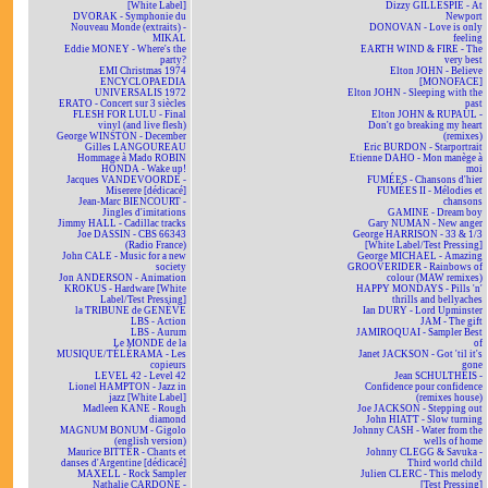
[White Label]
Dizzy GILLESPIE - At
DVORAK - Symphonie du
Newport
Nouveau Monde (extraits) -
DONOVAN - Love is only
MIKAL
feeling
Eddie MONEY - Where's the
EARTH WIND & FIRE - The
party?
very best
EMI Christmas 1974
Elton JOHN - Believe
ENCYCLOPAEDIA
[MONOFACE]
UNIVERSALIS 1972
Elton JOHN - Sleeping with the
ERATO - Concert sur 3 siècles
past
FLESH FOR LULU - Final
Elton JOHN & RUPAUL -
vinyl (and live flesh)
Don't go breaking my heart
George WINSTON - December
(remixes)
Gilles LANGOUREAU
Eric BURDON - Starportrait
Hommage à Mado ROBIN
Etienne DAHO - Mon manège à
HONDA - Wake up!
moi
Jacques VANDEVOORDE -
FUMÉES - Chansons d'hier
Miserere [dédicacé]
FUMÉES II - Mélodies et
Jean-Marc BIENCOURT -
chansons
Jingles d'imitations
GAMINE - Dream boy
Jimmy HALL - Cadillac tracks
Gary NUMAN - New anger
Joe DASSIN - CBS 66343
George HARRISON - 33 & 1/3
(Radio France)
[White Label/Test Pressing]
John CALE - Music for a new
George MICHAEL - Amazing
society
GROOVERIDER - Rainbows of
Jon ANDERSON - Animation
colour (MAW remixes)
KROKUS - Hardware [White
HAPPY MONDAYS - Pills 'n'
Label/Test Pressing]
thrills and bellyaches
la TRIBUNE de GENÈVE
Ian DURY - Lord Upminster
LBS - Action
JAM - The gift
LBS - Aurum
JAMIROQUAI - Sampler Best
Le MONDE de la
of
MUSIQUE/TÉLÉRAMA - Les
Janet JACKSON - Got 'til it's
copieurs
gone
LEVEL 42 - Level 42
Jean SCHULTHEIS -
Lionel HAMPTON - Jazz in
Confidence pour confidence
jazz [White Label]
(remixes house)
Madleen KANE - Rough
Joe JACKSON - Stepping out
diamond
John HIATT - Slow turning
MAGNUM BONUM - Gigolo
Johnny CASH - Water from the
(english version)
wells of home
Maurice BITTER - Chants et
Johnny CLEGG & Savuka -
danses d'Argentine [dédicacé]
Third world child
MAXELL - Rock Sampler
Julien CLERC - This melody
Nathalie CARDONE -
[Test Pressing]