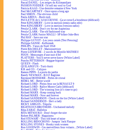
Pascal DANEL - Les neiges du Kilimandjaro
PASSION FODDER - I'd sell my soul to God
Patricia KAAS - Une dernière semaine à New York
Paul McCARTNEY - Once upon a long ago
Paul SIMON - The obvious child
Paula ABDUL - Rush rush
PAULETTE de L'AJACCIENNE - Ça se corse/La boudeuse (dédicacé)
Peter KINGSBERY - Love in motion (remix radio edit)
Peter KINGSBERY - Love in motion (version radio)
Petula CLARK - Don't cry for me Argentina
Petula CLARK - The old fashioned way
Petula CLARK/Junior MAGLI - SP biface Juke-Box
Phil RAY - Save our star
Philippe GUYOT - Les yeux cernés [Test Pressing]
Philippe SAISSE - Kelbomek
PHILIPS - Vœux de Noël 1958
Pierre BACHELET - Marionnettiste
Pierre LEFEBVRE - 2 succès de Mireille MATHIEU
PIJON - Mensonges d'une nuit d'été
PLATTERS - You'll never never know [White Label]
Punchs PITTERSON - Reggae-biguine
QUEEN - Flash
QUILAPAYUN - Tutti-frutti
R.B. and CO. - Calypso
Ramon PIPIN - La porte du jardin
Randy NEWMAN - B.O.F. Ragtime
Raymond BOISSERIE - Perles de cristal
REBEL MC - Better world
Richard LORD - Pleins feux sur la RENAULT 9
Richard LORD - Rallye Monte-Carlo [dédicacé]
Richard LORD - The winning lion (it's time to go)
Richard MARX - Keep coming back
Richard MARX - Now and forever
Richard SANDERSON - Check on the list [White Label]
Richard SANDERSON - She's a lady
RICKY AMIGOS - Téquila
RIGHTEOUS BROTHERS - Unchained melody
Rika ZARAÏ - Hallelou
RITA MITSOUKO - Don't forget the nite
Robert PALMER - Happiness
Rod STEWART - This old heart of mine
ROLLING BIDOCHONS - Jumpin' Jack Flasque
ROLLING STONES - Honky tonk women
Ron GOODWIN - Ces merveilleux fous volants... [White Label]