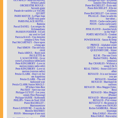
OLYMPICS - Mine exclusively
Philippe RUSSO - En pleine
[White Label]
lumière [Test Pressing]
ORCHESTRE ROUGE -
Pierre BACHELET - Écris-moi
Seconds grate
Pierre BACHELET - Elle est
Parade de variétés LA VACHE
d'ailleurs
QUI RIT
Pierre BACHELET - Les corons
PARIS MATCH - Le Pape Jean
PIGALLE - Dans la salle du
XXIII vous parle
bar-tabac...
PARIS PALACE HOTEL -
PIJON - Cache-cache party
Ramona
PIJON - Cache-cache party
Pascal DANEL - Les neiges du
(remix)
Kilimandjaro
PINK FLOYD - Another brick
PASSION FODDER - I'd sell
in the Wall ²
my soul to God
PORTE MENTAUX - Combat
Patricia KAAS - Une dernière
des races
semaine à New York
POWER ROCK - Saxon & Deep
Paul McCARTNEY - Once upon
Purple
a long ago
PRINCE - Alphabet street
Paul SIMON - The obvious
QUEEN - I want to break free
child
QUEENSRYCHE - Silent
Paula ABDUL - Rush rush
lucidity
PAULETTE de
R.E.M. - The one I love
L'AJACCIENNE - Ça se
Rachid TAHA - Barbès
corse/La boudeuse (dédicacé)
[remixes]
Peter KINGSBERY - Love in
Ray CHARLES - Without a
motion (remix radio edit)
song (1 & 2)
Peter KINGSBERY - Love in
REAL THING - Stone cold love
motion (version radio)
affair
Petula CLARK - Don't cry for
RENAUD - It is not because
me Argentina
you are
Petula CLARK - The old
RENAUD - Jonathan
fashioned way
RENAUD - Marchand de
Petula CLARK/Junior MAGLI -
cailloux
SP biface Juke-Box
RENAUD - Miss Maggie [Juke-
Phil RAY - Save our star
Box]
Philippe GUYOT - Les yeux
RENAUD - Miss Maggie
cernés [Test Pressing]
[Promo]
Philippe SAISSE - Kelbomek
RENAUD - Mistral gagnant
PHILIPS - Vœux de Noël 1958
RENAUD - P'tit voleur
Pierre BACHELET -
RENAULT 4 - Re-prenez le
Marionnettiste
volant avec FANGIO
Pierre LEFEBVRE - 2 succès de
Richie SAMBORA - Mister
Mireille MATHIEU
bluesman
PIJON - Mensonges d'une nuit
Rika ZARAÏ - Aba-nibi
d'été
Rika ZARAÏ - Hava netse