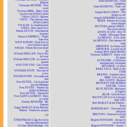
Alain BASHUNG - Osez
Manche
Joséphine
Véronique RIVIÈRE - Tout
Alain BASHUNG - That's all
court
right
Victoria ABRIL - Baby when
Angela McCLUSKEY - The
you kiss me [White Label]
things we do
Viktor LAZLO - Baisers
Angelo DEBARRE/Ludovic
VINYL - The nobody men
BEIER - Paroles de swing
[White Label]
Anne-Sophie
VIVALDI - Le chardonneret
MUTTER/Lambert ORKIS -
VIXEN - How much love
The silver album
Warren ZEVON - Sentimental
AOSTE 20 ANS - Hits 76
hygiene
AqME - Dévisager Dieu
Wayne CAMPBELL - Night
Art MENGO - À tes côtés
time rose
Art MENGO - Des bateaux de
WEST & BYRD - Final kiss of
sang
love [White Label]
ARTHUR H - Le baron noir
WHAM - Where did your heart
ARTHUR H - Le goût du H
go
Ashanti ROY Pablo MOSES
William SHELLER - Fier et fou
Winston JARRETT - Natty will
de vous
fly again
William SHELLER - Le carnet à
AUTECHRE - Cichlisuite
spirale
mechanically reclaimed
WON TON TON - Can I come
BÉNABAR - Le dîner
near you
BABA YAGA - Back in the
WONDER STUFF - The size of
USSR
a cow
BB KING - Grandes mitos
WOODENTOPS - You make me
BBM - City of gold
feel
BEL CANTO - Rumour
Yves DUTEIL - J'ai la guitare
BETWEEN THE BURIED
qui me démange
AND ME - Colors
Yves DUTEIL - Prendre un
BLUE SILVER - Musiques
enfant (à Martine)
d'Algérie
Yves DUTEIL - Tarentelle
BLUR - Girls & boys
Yves SAINT-LAURENT - Paris
Bob DYLAN Live at Carnegie
je t'aime
Hall 1963
Zachary RICHARD - My
Bob MARLEY & the Wailers -
Nanette
Kaya
Ziggy MARLEY & the Melody
BORDERS & 6° - Your musical
Makers - Tomorrow people
passport
BRETONS - Chanson rock été
CD
2007
ÉTHIOPIQUES L'âge d'or de la
Brigitte FONTAINE - Ah que la
musique éthiopienne
vie est belle
113 feat. Black Rénégat - Un
Brigitte FONTAINE + Areski +