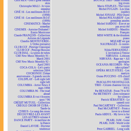
Chris REA - God's great banana
BOUNCE TRIO - Small streams
skin
big rivers
Christophe MALI - Je vous
Mavis STAPLES - The voice
emmène
Michel FUGAIN - Les lilas
CINÉ 16 - Les meilleures B.O.F.
(inédit)
(1998)
Michel JONASZ - Pôle Ouest
CINÉ 16 - Les meilleures B.O.F.
Michel POLNAREFF - Les
(1999)
premières années
CINEMATICS - Maybe
Michel SARDOU - Être et ne
someday
pas avoir été
CINEMIX - Antoine Duhamel /
Michel SARDOU - Maudits
Ennio Morricone
Français
Claude FRANÇOIS - Collection
MISS WHITE & the drunken
Artistes de Légende
piano
Claudio MONTEVERDI -
MOZART est gai
L'Orfeo (extraits)
NAUFRAGÉS - À contre-
CLUB CCF - Prestige Classique
courant
CLUB CCF - Prestige Rossini
Nilda FERNANDEZ -
CLUB DIAL - Le plein de tubes
L'invitation à Venise
CMJ New Music Monthly 91 -
NIRVANA - Lithium
March 2001
NIRVANA - Rape me + All
CMJ New Music Monthly 92 -
apologies
April 2001
OCEANIA RECORDS - Why
COCA-COLA - Let's party
take a plane?
selection 2004
OPÉRA MULTI STEEL - Les
COCHONOU 25ème
martyrs
anniversaire - 3 grands succès
Oxmo PUCCINO - OX-clusif
COLDPLAY - Left right left
2001
right left
PASCALITO NEOSTALGIA
COLUMBIA - Artist News 4
TRIO - Citizen chanteur live in
mars 1998
NYC
COLUMBIA 96 - The road
Pat BENATAR - From 79 to 93
ahead
Pat METHENY - Zero tolerance
COLUMBIA Et toi t'écoutes
for silence
quoi ? 96
Patrick SÉBASTIEN - Le
CRÉDIT MUTUEL - Collection
samedi soir
CRÉOLE CHOIR OF CUBA -
Paul McCARTNEY - Collection
Tande-la
Paul McCARTNEY - From a
CYRIUS - Le sang des roses
lover to a friend
DÉCOUVREZ-LES AVANT
Paula ABDUL - My love is for
LES AUTRES volume 4
real
DANCE PARTY - le meilleur de
PEARL JAM - Gone
la Dance
PEARL JAM - World wide
Daniel LAVOIE - Docteur
suicide
tendresse
Peter GABRIEL - Long walk