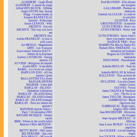
ALDEBERT - Carpe Diem
Fred BLONDIN - Elle allume
ALDEBERT - L'année du singe
des bougies
Alfred HITCHCOCK - 100ème
GALLIMARD - Poèmes en
Angie STONE feat. Snoop
chansons
Dogg - I wanna thank ya
Général ALCAZAR - Le rude et
Annette BANNEVILLE
le sensible
Quintet - Folksongs
GLOSTER - Kiss
Annie LENNOX - Why
GROUNDATION - A miracle
ARCHIVE - Get out
GUNS N'ROSES - Don't cry
ARCHIVE - The way you love
GUNS N'ROSES - Pretty tied
me
up
ARCHIVE:disc
GUNS N'ROSES - Since I don't
Aretha FRANKLIN - A rose is
have you (radio version)
still a rose
HADOUK TRIO - Now
Art MENGO - Magdeleine
HARIBO Pik Mix by Radio FG
ARTE - Les 4 saisons
Hubert-Félix THIÉFAINE - La
Association Valentin HAÜY -
tentation du bonheur
Fables de la Fontaine
Hugues de COURSON -
Audrey LAVERGNE - Facing
Sankanda
mirrors 2.0
INDOCHINE - Punishment
AUVIDIS - Religions du monde
park
Axelle RED - Je me fâche
Isabelle BOULAY - Tout un
BABEL - La vie est un cirque
jour
BABYLON ZOO - All the
Isabelle BOULAY & Johnny
money's gone
HALLYDAY - Tout au bout de
BALLANTINE'S Le rituel
nos peines
BANGER SISTERS
ISULATINE - Les plus beaux
BAOBAB - 3 mix dub
chants Corses
BARCLAY - ISLAND -
JAD WIO - Victor
Opération Libération
James CHANCE & Terminal
BARCLAY - ISLAND [bleu]
City - The fix is in
BARCLAY - ISLAND [crème]
James TAYLOR - Hourglass
BARCLAY - ISLAND [orange]
JAMIROQUAI - Black
BARCLAY - Tous les talents du
capricorn day
monde 2
JAMIROQUAI - High times,
BATOFAR cherche Tokyo -
singles 1992-2006
Paris 7-16 décembre 2001
Jean ROCHEFORT - Histoires
BAYARD MUSIQUE - Chants
de voyages
sacrés
Jean-Jacques MILTEAU - JJ
BBM - Where in the world (edit)
Milteau
Béatrice URIA-MONZON -
Jean-Louis MURAT - Le cri du
Carmen
papillon
BETTY BOOP - 1001 nuits
Joe COCKER - Let the healing
Bill DERAIME - Qui a bu
begin
Billy BRAGG - Mr love &
Joe COCKER - When a woman