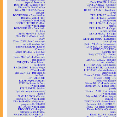
(special dance mix)
David KOVEN - Afrique
Dick RIVERS - Ainsi soit-elle
David MARTIAL - Célimène
Disque d'Or Top 50 biface
David Mc NEIL - Tiramisu
Glenn MEDEIROS & Florent
DEAD OR ALIVE - Brand new
PAGNY
lover
DO VISSINGA - Porto Vecchio
DEF LEPPARD - Animal
Donna SUMMER - The
DEF LEPPARD - Animal
wanderer [White Label]
(spécial promo)
DOOBIE BROTHERS - Real
DEF LEPPARD - Let's get
love [White Label]
rocked
DUTCH DIESEL - Goin' back
DEF LEPPARD - Let's get
to China
rocked (poster)
Elliott MURPHY - Closer
DEF LEPPARD - Let's get
Elton JOHN - Easier to walk
rocked (teaser)
away
DEPECHE MODE - Everything
Elton JOHN - I don't wanna go
counts (live)
on with you like that
Dick RIVERS - Je t'ai reconnue
Emmylou HARRIS - Rose of
Dolly PARTON - Downtown
Cimarron
EARTH WIND & FIRE -
Enrico MACIAS - 2 ailes & 3
Saturday nite
plumes
Eddy MITCHELL - Lèche-
Enrico MACIAS - La France de
bottes blues
mon enfance
Eddy MITCHELL - Soixante
ENRIQUÉ - J'aime, J'aime...
soixante-deux
[dédicacé]
EDITH NYLON - Edith Nylon
ENZO ENZO - Blanche Neige
Edouard BAER - La bostella
[White Label]
ELEGANCE - Jamais de risque
Erik MONTRY - Des fleurs et
[Test Pressing]
des fusils
Etienne DAHO - Caribbean sea
ETHNIKOLOR
Etienne DAHO - Des
F.LEMARQUE/MARTIN
attractions désastre
CIRCUS - Succès de Paris
Etienne DAHO - Epaule tattoo
[White Label]
Etienne DAHO - Epaule tattoo
FÉLIX POTIN - Édition
(maxi)
spéciale inauguration super-
Etienne DAHO - Il ne dira pas
marché
[White Label]
FAMILLE FOUX - Un très
Etienne DAHO - Les voyages
joyeux Noël... [White Label]
immobiles
Félix FAIRANO - Moi je n'suis
EURYTHMICS - Sweet dreams
pas pressé [ACÉTATE]
(are made of this) REMIX 91
FFF - AC² N [White Label]
FARID - Un amour montagne
FIDO STEAKY - Les plus
Florent PAGNY - Ça fait des
belles musiques de films
nuits
FINE YOUNG CANNIBALS -
Florent PAGNY - Comme