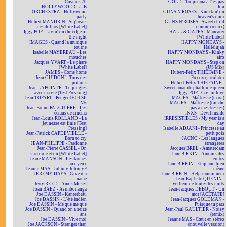
Cosmos 70
GOLD - Tropicana / T'es pas
HOLLYWOOD CLUB
fou
ORCHESTRA - Hollywood
GUNS N'ROSES - Knockin' on
party
heaven's door
Hubert MANDRIN - Si j'avais
GUNS N'ROSES - Sweet child
des dollars [White Label]
o'mine (remix)
Iggy POP - Livin' on the edge of
HALL & OATES - Maneater
the night
[White Label]
IMAGES - Quand la musique
HAPPY MONDAYS -
tourne
Hallelujah
Isabelle MAYEREAU - Les
HAPPY MONDAYS - Kinky
mouches
afro
Jacques YVART - Le phare
HAPPY MONDAYS - Step on
[White Label]
(US Mix)
JAMES - Come home
Hubert-Félix THIÉFAINE -
Jean GUIDONI - Tous des
Precox ejaculator
putains
Hubert-Félix THIÉFAINE -
Jean LAPOINTE - Tu jongles
Sweet amanite phalloïde queen
avec ma vie [Test Pressing]
Iggy POP - Cry for love
Jean TOPART - Peugeot 604 SL
IMAGES - Maîtresse (maxi)
V6
IMAGES - Maîtresse (touche
Jean-Bruno FALGUIÈRE - Les
pas à mes tresses)
écrans de cinéma
INXS - Devil inside
Jean-Louis ROLLAND - La
IRRÉSISTIBLES - My year is a
jeunesse est finie [Test
day
Pressing]
Isabelle ADJANI - Princesse au
Jean-Patrick CAPDEVIELLE -
petit pois
Born to cry
JACNO - Les langues
JEAN-PHILIPPE - Pardonne
étrangères
Jean-Pierre CASSEL - On
Jacques BREL - Amsterdam
s'accorde et on [White Label]
Jane BIRKIN - Amours des
Jeane MANSON - Les larmes
feintes
aux yeux
Jane BIRKIN - Et quand bien
Jeanne MAS - Johnny Johnny ²
même
JEREMY DAYS - Give it a
Jane BIRKIN - Help camionneur
name
Jean-Baptiste QUENIN -
Jerry REED - Amos Moses
Veilleur de toutes les nuits
Joan BAEZ - Asimbonanga
Jean-Jacques DEBOUT - Un
Joe DASSIN - Kanterbräu
mot [ACÉTATE]
Joe DASSIN - L'été indien
Jean-Jacques GOLDMAN -
Joe DASSIN - Me que me que
Puisque tu pars
Joe DASSIN - Quand on a seize
Jean-Paul GAULTIER - Noisy
ans
(remix)
Joe DASSIN - Vive moi
Jeanne MAS - Cœur en stéréo
Joe JACKSON - Stranger than
(nouvelle version)