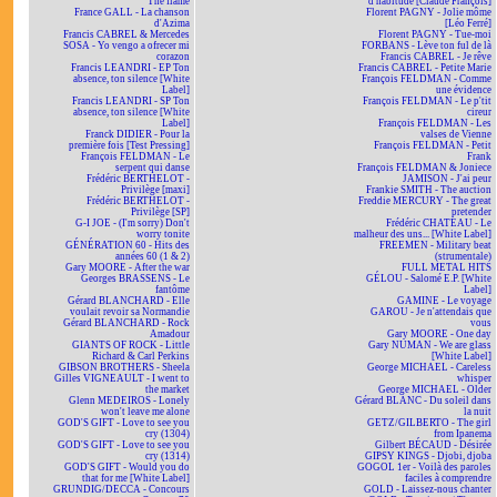
The flame
d'habitude [Claude François]
France GALL - La chanson
Florent PAGNY - Jolie môme
d'Azima
[Léo Ferré]
Francis CABREL & Mercedes
Florent PAGNY - Tue-moi
SOSA - Yo vengo a ofrecer mi
FORBANS - Lève ton ful de là
corazon
Francis CABREL - Je rêve
Francis LEANDRI - EP Ton
Francis CABREL - Petite Marie
absence, ton silence [White
François FELDMAN - Comme
Label]
une évidence
Francis LEANDRI - SP Ton
François FELDMAN - Le p'tit
absence, ton silence [White
cireur
Label]
François FELDMAN - Les
Franck DIDIER - Pour la
valses de Vienne
première fois [Test Pressing]
François FELDMAN - Petit
François FELDMAN - Le
Frank
serpent qui danse
François FELDMAN & Joniece
Frédéric BERTHELOT -
JAMISON - J'ai peur
Privilège [maxi]
Frankie SMITH - The auction
Frédéric BERTHELOT -
Freddie MERCURY - The great
Privilège [SP]
pretender
G-I JOE - (I'm sorry) Don't
Frédéric CHATEAU - Le
worry tonite
malheur des uns... [White Label]
GÉNÉRATION 60 - Hits des
FREEMEN - Military beat
années 60 (1 & 2)
(strumentale)
Gary MOORE - After the war
FULL METAL HITS
Georges BRASSENS - Le
GÉLOU - Salomé E.P. [White
fantôme
Label]
Gérard BLANCHARD - Elle
GAMINE - Le voyage
voulait revoir sa Normandie
GAROU - Je n'attendais que
Gérard BLANCHARD - Rock
vous
Amadour
Gary MOORE - One day
GIANTS OF ROCK - Little
Gary NUMAN - We are glass
Richard & Carl Perkins
[White Label]
GIBSON BROTHERS - Sheela
George MICHAEL - Careless
Gilles VIGNEAULT - I went to
whisper
the market
George MICHAEL - Older
Glenn MEDEIROS - Lonely
Gérard BLANC - Du soleil dans
won't leave me alone
la nuit
GOD'S GIFT - Love to see you
GETZ/GILBERTO - The girl
cry (1304)
from Ipanema
GOD'S GIFT - Love to see you
Gilbert BÉCAUD - Désirée
cry (1314)
GIPSY KINGS - Djobi, djoba
GOD'S GIFT - Would you do
GOGOL 1er - Voilà des paroles
that for me [White Label]
faciles à comprendre
GRUNDIG/DECCA - Concours
GOLD - Laissez-nous chanter