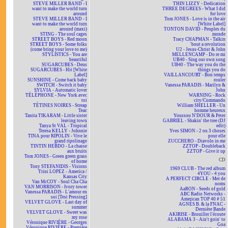
STEVE MILLER BAND - I
THIN LIZZY - Dedication
want to make the world turn
THREE DEGREES - What I did
around
for love
STEVE MILLER BAND - I
Tom JONES - Love is in the air
want to make the world turn
[White Label]
around (maxi)
TONTON DAVID - Peuples du
STING - The soul cages
monde
STREET BOYS - Red moon
Tracy CHAPMAN - Talkin
STREET BOYS - Some folks
'bout a revolution
(come bring your love to me)
U2 - Jesus-Christ & John
STYLISTICS - You are
MELLENCAMP - Do re mi
beautiful
UB40 - Sing our own song
SUGARCUBES - Deus
UB40 - The way you do the
SUGARCUBES - Hit [White
things you do
Label]
VAILLANCOURT - Bon temps
SUNSHINE - Come back baby
rouler
SWITCH - Switch it baby
Vanessa PARADIS - Marilyn &
SYLVIA - Automatic lover
John
TÉLÉPHONE - New York avec
WARNING - Rock
toi
city/Commando
TÉTINES NOIRES - Streap
William SHELLER - Un
Teac
homme heureux
Tanita TIKARAM - Little sister
Youssou N'DOUR & Peter
leaving town
GABRIEL - Shakin' the tree (DJ
Tanya St VAL - Tropical
edit)
Teresa KELLY - Johnnie
Yves SIMON - 2 ou 3 choses
TINA pour RIPOLIN - Vive le
pour elle
grand ripolinage
ZUCCHERO - Diavolo in me
TINTIN HEBDO - La chasse
ZZTOP - Doubleback
aux bruits
ZZTOP - Give it up
Tom JONES - Green green grass
CD
of home
Tony STEFANIDIS - Visions
1969 CLUB - The red album
Trini LOPEZ - America /
4YOU - 4 you
Kansas City
A PERFECT CIRCLE - Mer de
Van McCOY - Soul Cha Cha
noms
VAN MORRISON - Ivory tower
AaRON - Seeds of gold
Vanessa PARADIS - L'amour en
ABC Radio Networks -
soi [Test Pressing]
American TOP 40 # 51
VELVET GLOVE - Last day of
AGNÈS B. & la FNAC -
summer
Dernière Bande
VELVET GLOVE - Sweet was
AKIRISE - Brouiller l'écoute
my rose
ALABAMA 3 - Ain't goin' to
Véronique RIVIÈRE - Georges
Goa
Véronique RIVIÈRE - Première