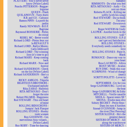
PLATTERS - You'll never never
bamahol
know [White Label]
RIMSHOTS - Do what you feel
Punchs PITTERSON - Reggae-
RITA MITSOUKO - Andy + Un
biguine
soir un chien
QUEEN - Flash
Roberta FLACK - Killing me
QUILAPAYUN - Tutti-frutti
softly (with his song)
R.B. and CO. - Calypso
Rod STEWART - Da ya think
Ramon PIPIN - La porte du
I'm sexy
jardin
Rod STEWART - Downtown
Randy NEWMAN - B.O.F.
train
Ragtime
Roger WATERS & Cindy
Raymond BOISSERIE - Perles
LAUPER - Another brick in the
de cristal
wall ²
REBEL MC - Better world
ROLLING STONES - E.P. (I
Richard LORD - Pleins feux sur
can't get no) Satisfaction
la RENAULT 9
ROLLING STONES -
Richard LORD - Rallye Monte-
Everybody needs somebody to
Carlo [dédicacé]
love
Richard LORD - The winning
ROLLING STONES - Paint It,
lion (it's time to go)
Black
Richard MARX - Keep coming
ROMANCE - Dance my way to
back
your heart
Richard MARX - Now and
Rose LAURENS - Africa
forever
ROXY MUSIC - Avalon
Richard SANDERSON - Check
RUN DMC - Walk this way
on the list [White Label]
SCORPIONS - Wind of change
Richard SANDERSON - She's a
(maxi)
lady
SCRITTI POLITTI - Lover to
RICKY AMIGOS - Téquila
fall
RIGHTEOUS BROTHERS -
SEPTEMBER - Cry for you
Unchained melody
Serge GAINSBOURG - Love on
Rika ZARAÏ - Hallelou
the beat
RITA MITSOUKO - Don't
Serge GAINSBOURG & Eddy
forget the nite
MITCHELL - Vieille canaille
Robert PALMER - Happiness
SHEILA - Spacer remix 98 ²
Rod STEWART - This old heart
SHONA - Elodie mon rêve
of mine
Sidney BECHET - Petite fleur /
ROLLING BIDOCHONS -
Dans les rues d'Antibes
Jumpin' Jack Flasque
Sinead O'CONNOR - Jump in
ROLLING STONES - Honky
the river [Test Pressing]
tonk women
SISTER SLEDGE - He's the
Ron GOODWIN - Ces
greatest dancer
merveilleux fous volants...
SISTERS OF MERCY - All
[White Label]
along the watchtower
Roy ROBY - Time for dancing
SISTERS OF MERCY -