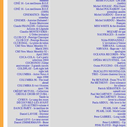
emmène
Michel FUGAIN - Les lilas
CINÉ 16 - Les meilleures B.O.F.
(inédit)
(1998)
Michel JONASZ - Pôle Ouest
CINÉ 16 - Les meilleures B.O.F.
Michel POLNAREFF - Les
(1999)
premières années
CINEMATICS - Maybe
Michel SARDOU - Être et ne
someday
pas avoir été
CINEMIX - Antoine Duhamel /
Michel SARDOU - Maudits
Ennio Morricone
Français
Claude FRANÇOIS - Collection
MISS WHITE & the drunken
Artistes de Légende
piano
Claudio MONTEVERDI -
MOZART est gai
L'Orfeo (extraits)
NAUFRAGÉS - À contre-
CLUB CCF - Prestige Classique
courant
CLUB CCF - Prestige Rossini
Nilda FERNANDEZ -
CLUB DIAL - Le plein de tubes
L'invitation à Venise
CMJ New Music Monthly 91 -
NIRVANA - Lithium
March 2001
NIRVANA - Rape me + All
CMJ New Music Monthly 92 -
apologies
April 2001
OCEANIA RECORDS - Why
COCA-COLA - Let's party
take a plane?
selection 2004
OPÉRA MULTI STEEL - Les
COCHONOU 25ème
martyrs
anniversaire - 3 grands succès
Oxmo PUCCINO - OX-clusif
COLDPLAY - Left right left
2001
right left
PASCALITO NEOSTALGIA
COLUMBIA - Artist News 4
TRIO - Citizen chanteur live in
mars 1998
NYC
COLUMBIA 96 - The road
Pat BENATAR - From 79 to 93
ahead
Pat METHENY - Zero tolerance
COLUMBIA Et toi t'écoutes
for silence
quoi ? 96
Patrick SÉBASTIEN - Le
CRÉDIT MUTUEL - Collection
samedi soir
CRÉOLE CHOIR OF CUBA -
Paul McCARTNEY - Collection
Tande-la
Paul McCARTNEY - From a
CYRIUS - Le sang des roses
lover to a friend
DÉCOUVREZ-LES AVANT
Paula ABDUL - My love is for
LES AUTRES volume 4
real
DANCE PARTY - le meilleur de
PEARL JAM - Gone
la Dance
PEARL JAM - World wide
Daniel LAVOIE - Docteur
suicide
tendresse
Peter GABRIEL - Long walk
Daniel LEVI - Le cœur ouvert
home
Daniel ZIMMERMANN - Bone
Peter GABRIEL - Up
machine
PINK FLOYD - High hopes