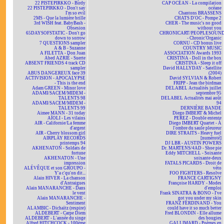
22 PISTEPIRKKO - Birdy
CAP OCÉAN - La compilation
22 PISTEPIRKKO - Don't say
océane
I'm so evil
Chantons BRASSENS
2MS - Que la lumière brille
CHATS D'OC - Pompe 2
3rd WISH feat. BabyBash -
CHER - The music's no good
Obsesion
without you
65DAYSOFSTATIC - Don't go
CHRONICART/PEOPLESOUN
down to sorrow
- Chronic'Organic
7 QUESTIONS sampler
CORNU - CD bonus live
A & B - Suzanne
COUNTRY MUSIC
A FILETTA - Don Juan
ASSOCIATION Awards 1993
Abed AZRIÉ - Suerte
CRISTINA - Doll in the box
ABSENT FRIENDS 4 track CD
CRISTINA - Sleep it off
sampler
David HALLYDAY - Satellite
ABUS DANGEREUX face 39
(2004)
ACTIVISION - APOCALYPSE
David SYLVIAN & Robert
- This is the end
FRIPP - Jean the birdman
Adam GREEN - Minor love
DELABEL Actualités juillet
ADAMI/SACEM/MIDEM -
septembre 95
TALENTS 98
DELABEL Actualités mai août
ADAMI/SACEM/MIDEM -
94
TALENTS 99
DERNIÈRE BANDE
Aimee MANN - 31 today
Diego IMBERT & Michel
AÏOLI - Les vilains
PEREZ - Double entente
AIR - Californie/La femme
Diego IMBERT Quartet - À
d'argent
l'ombre du saule pleureur
AIR - Cherry blossom girl
DIRE STRAITS - Heavy fuel
AIRPLAY RECORDS
[numéroté]
printemps 94
DJ LBR - AUSTIN POWERS
AKHENATON - Soldats de
Dr. MARTENS/4AD - Shoe pie
fortune
Eddy MITCHELL - Soixante
AKHENATON - Une
soixante-deux
impression
FATALS PICARDS - Droit de
ALÉVÊQUE et son GROUPO -
véto
Y'a c'qu'on dit...
FOO FIGHTERS - Resolve
Alain HIVER - La chanson
FRANCE CARTIGNY
d'Antraigues
Françoise HARDY - Modes
Alain MANARANCHE - Dans
d'emploi
le vent
Frank SINATRA & BONO - I've
Alain MANARANCHE -
got you under my skin
Sentiment
FRANZ FERDINAND - You
ALAMBIC - Dichaïtz (respire)
could have it so much better
ALDEBERT - Carpe Diem
Fred BLONDIN - Elle allume
ALDEBERT - L'année du singe
des bougies
Alfred HITCHCOCK - 100ème
GALLIMARD - Poèmes en