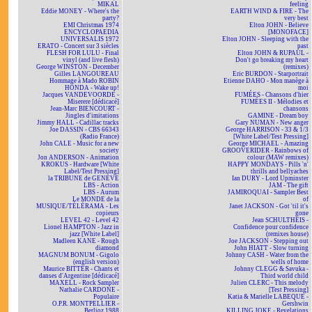
MIKAL
feeling
Eddie MONEY - Where's the
EARTH WIND & FIRE - The
party?
very best
EMI Christmas 1974
Elton JOHN - Believe
ENCYCLOPAEDIA
[MONOFACE]
UNIVERSALIS 1972
Elton JOHN - Sleeping with the
ERATO - Concert sur 3 siècles
past
FLESH FOR LULU - Final
Elton JOHN & RUPAUL -
vinyl (and live flesh)
Don't go breaking my heart
George WINSTON - December
(remixes)
Gilles LANGOUREAU
Eric BURDON - Starportrait
Hommage à Mado ROBIN
Etienne DAHO - Mon manège à
HONDA - Wake up!
moi
Jacques VANDEVOORDE -
FUMÉES - Chansons d'hier
Miserere [dédicacé]
FUMÉES II - Mélodies et
Jean-Marc BIENCOURT -
chansons
Jingles d'imitations
GAMINE - Dream boy
Jimmy HALL - Cadillac tracks
Gary NUMAN - New anger
Joe DASSIN - CBS 66343
George HARRISON - 33 & 1/3
(Radio France)
[White Label/Test Pressing]
John CALE - Music for a new
George MICHAEL - Amazing
society
GROOVERIDER - Rainbows of
Jon ANDERSON - Animation
colour (MAW remixes)
KROKUS - Hardware [White
HAPPY MONDAYS - Pills 'n'
Label/Test Pressing]
thrills and bellyaches
la TRIBUNE de GENÈVE
Ian DURY - Lord Upminster
LBS - Action
JAM - The gift
LBS - Aurum
JAMIROQUAI - Sampler Best
Le MONDE de la
of
MUSIQUE/TÉLÉRAMA - Les
Janet JACKSON - Got 'til it's
copieurs
gone
LEVEL 42 - Level 42
Jean SCHULTHEIS -
Lionel HAMPTON - Jazz in
Confidence pour confidence
jazz [White Label]
(remixes house)
Madleen KANE - Rough
Joe JACKSON - Stepping out
diamond
John HIATT - Slow turning
MAGNUM BONUM - Gigolo
Johnny CASH - Water from the
(english version)
wells of home
Maurice BITTER - Chants et
Johnny CLEGG & Savuka -
danses d'Argentine [dédicacé]
Third world child
MAXELL - Rock Sampler
Julien CLERC - This melody
Nathalie CARDONE -
[Test Pressing]
Populaire
Katia & Marielle LABEQUE -
O.P.R. MONTPELLIER -
Gershwin
Berlioz 1988
KILLING JOKE - Revelations