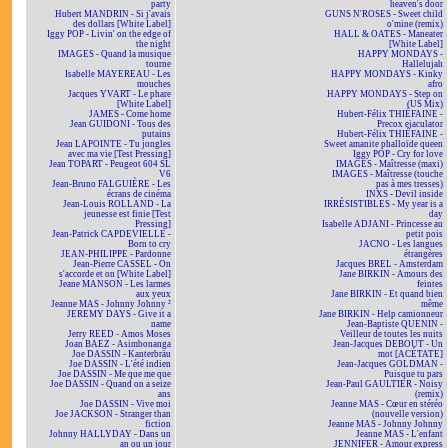
party
heaven's door
Hubert MANDRIN - Si j'avais
GUNS N'ROSES - Sweet child
des dollars [White Label]
o'mine (remix)
Iggy POP - Livin' on the edge of
HALL & OATES - Maneater
the night
[White Label]
IMAGES - Quand la musique
HAPPY MONDAYS -
tourne
Hallelujah
Isabelle MAYEREAU - Les
HAPPY MONDAYS - Kinky
mouches
afro
Jacques YVART - Le phare
HAPPY MONDAYS - Step on
[White Label]
(US Mix)
JAMES - Come home
Hubert-Félix THIÉFAINE -
Jean GUIDONI - Tous des
Precox ejaculator
putains
Hubert-Félix THIÉFAINE -
Jean LAPOINTE - Tu jongles
Sweet amanite phalloïde queen
avec ma vie [Test Pressing]
Iggy POP - Cry for love
Jean TOPART - Peugeot 604 SL
IMAGES - Maîtresse (maxi)
V6
IMAGES - Maîtresse (touche
Jean-Bruno FALGUIÈRE - Les
pas à mes tresses)
écrans de cinéma
INXS - Devil inside
Jean-Louis ROLLAND - La
IRRÉSISTIBLES - My year is a
jeunesse est finie [Test
day
Pressing]
Isabelle ADJANI - Princesse au
Jean-Patrick CAPDEVIELLE -
petit pois
Born to cry
JACNO - Les langues
JEAN-PHILIPPE - Pardonne
étrangères
Jean-Pierre CASSEL - On
Jacques BREL - Amsterdam
s'accorde et on [White Label]
Jane BIRKIN - Amours des
Jeane MANSON - Les larmes
feintes
aux yeux
Jane BIRKIN - Et quand bien
Jeanne MAS - Johnny Johnny ²
même
JEREMY DAYS - Give it a
Jane BIRKIN - Help camionneur
name
Jean-Baptiste QUENIN -
Jerry REED - Amos Moses
Veilleur de toutes les nuits
Joan BAEZ - Asimbonanga
Jean-Jacques DEBOUT - Un
Joe DASSIN - Kanterbräu
mot [ACÉTATE]
Joe DASSIN - L'été indien
Jean-Jacques GOLDMAN -
Joe DASSIN - Me que me que
Puisque tu pars
Joe DASSIN - Quand on a seize
Jean-Paul GAULTIER - Noisy
ans
(remix)
Joe DASSIN - Vive moi
Jeanne MAS - Cœur en stéréo
Joe JACKSON - Stranger than
(nouvelle version)
fiction
Jeanne MAS - Johnny Johnny
Johnny HALLYDAY - Dans un
Jeanne MAS - L'enfant
an ou un jour
JENNIFER - Amour express