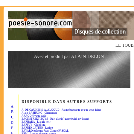
LE TOUBIB 
Avec et produit par ALAIN DELON
DISPONIBLE DANS AUTRES SUPPORTS
A
A. DE CAUNES & A. ALGOUD - J'aime beaucoup ce que vous faites
B
Alain BASHUNG - Chatterton
ARAGON vous parle
C
BACKSTREET BOYS - Quit playin' game (with my heart)
BARBARA - L'aigle noir
D
BARFLY - Clubbing
E
BARRIO LATINO - Latino
BAYARD présente Jean-Claude PASCAL
F
BBM - Around the next dream