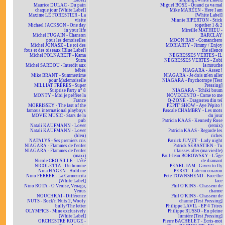
Label]
shining [White Label]
Maurice DULAC - Du pain
Miguel BOSÉ - Quand ça va mal
chaque jour [White Label]
Mike MAREEN - Here I am
Maxime LE FORESTIER - La
[White Label]
visite
Minnie RIPERTON - Stick
Michael JACKSON - One day
together 1 & 2
in your life
Mireille MATHIEU -
Michel FUGAIN - Chanson
BARCLAY
pour les demoiselles
MOON RAY - Comanchero
Michel JONASZ - Le roi des
MORIARTY - Jimmy / Enjoy
fous et des oiseaux [Blue Label]
the silence
Michel POLNAREFF - Kama
NÉGRESSES VERTES - IL
Sutra
NÉGRESSES VERTES - Zobi
Michel SARDOU - Interdit aux
la mouche
bébés
NIAGARA - Assez !
Mike BRANT - Summertime
NIAGARA - Je dois m'en aller
pour Mademoiselle
NIAGARA - Psychotrope [Test
MILLIAT FRÈRES - Super
Pressing]
Surprise Party n° 8
NIAGARA - Tchiki boum
MONTY - Moi je préfère la
NOVECENTO - Come to me
France
O-ZONE - Dragostea din teï
MORRISSEY - The last of the
PÉPIT' SHOW - Aye Pépito !
famous international playboys
Pascale CHAMBRY - Les mots
MOVIE MUSIC - Stars de la
du jour
pub
Patricia KAAS - Kennedy Rose
Natali KAUFMANN - Lover
(remix)
Natali KAUFMANN - Lover
Patricia KAAS - Regarde les
(bleu)
riches
NATALYS - Ses premiers cris
Patrick JUVET - Lady night
NIAGARA - Flammes de l'enfer
Patrick SÉBASTIEN - Tu
NIAGARA - Flammes de l'enfer
t'laisses aller (ma vieille)
(maxi)
Paul-Jean BOROWSKY - L'âge
Nicole CROISILLE - L'été
de diamant
NICOLETTA - Un homme
PEARL JAM - Given to fly
Nina HAGEN - Hold me
PERET - Late mi corazon
Nino FERRER - La Carmencita
Pete TOWNSHEND - Face the
[White Label]
face
Nino ROTA - O Venise, Venaga,
Phil O'KINS - Chasseur de
Venus
charme
NOUCHKAÏ - Différence
Phil O'KINS - Chasseur de
NUTS - Rock'n'Nuts 2, Wooly
charme [Test Pressing]
bully/The letter
Philippe LAVIL - EP 4 Titres
OLYMPICS - Mine exclusively
Philippe RUSSO - En pleine
[White Label]
lumière [Test Pressing]
ORCHESTRE ROUGE -
Pierre BACHELET - Écris-moi