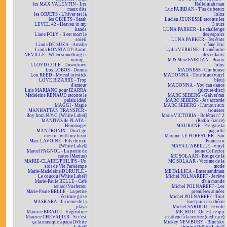
les MAX VALENTIN - Les
Halleluiah man
maux dits
Luc FAIRDAN - T'as de beaux
les OBJETS - L'hiver est là
lolos
les OBJETS - Sarah
Lucien JEUNESSE raconte les
LEVEL 42 - Heaven in my
3 ours
hands
LUNA PARKER - Le challenge
Liane FOLY - Il est mort le
des espoirs
soleil
LUNA PARKER - Tes états
Linda DE SUZA - Amalia
d'âme Eric
Linda RONSTADT/Aaron
Lydia VERKINE - La mélodie
NEVILLE - When something is
des enfants
wrong...
M & Mme FAIRDAN - Beaux
LLOYD COLE - Downtown
lolos
Los LOBOS - Donna
MADNESS - Our house
Lou REED - My red joystick
MADONNA - True blue (vinyl
LOVE BIZARRE - Trop
bleu)
d'amour
MADONNA - You can dance
Luis MARIANO pour IZARRA
(picture-disc)
Madeleine RENAUD raconte le
MARC SEBERG - Galver'ran
palais idéal
MARC SEBERG - Je t'accorde
MAGGI - Magie
MARC SEBERG - L'amour aux
MANHATTAN TRANSFER -
trousses
Boy from N.Y.C. [White Label]
Maria VICTORIA - Boléros n° 2
MANITAS de PLATA -
(Radio France)
Hommages
MAURANE - Pas gaie la
MANTRONIX - Don't go
pagaille
messin' with my heart
Maxime LE FORESTIER - San
Marc LAVOINE - Fils de moi
Francisco
[White Label]
MAYA L'ABEILLE - vinyl
Marcel PAGNOL - La partie de
jaune Collector
cartes (Marius)
MC SOLAAR - Bouge de là
MARIE-CLAIRE/PHILIPS - Un
MC SOLAAR - Victime de la
soir de Vie Parisienne
mode
Marie-Madeleine DURUFLÉ -
METALLICA - Enter sandman
Le coucou [White Label]
Michel POLNAREFF - Je rêve
Marie-Paule BELLE - Café
d'un monde
renard/Nosferatu
Michel POLNAREFF - Les
Marie-Paule BELLE - La petite
premières années
écriture grise
Michel POLNAREFF - Tout
MASKARA - La reine de la
tout pour ma chérie
playa
Michel SARDOU - Je vole
Maurice BIRAUD - Végétaline
MICHOU - Qu'est-ce qui
Maurice CHEVALIER - Si c'est
m'attend à la rentrée (dédicacé)
ça la musique à papa [White
Mickey NEWBURY - Blue sky