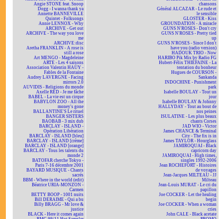
Angie STONE feat. Snoop
chansons
Dogg - I wanna thank ya
Général ALCAZAR - Le rude et
Annette BANNEVILLE
le sensible
Quintet - Folksongs
GLOSTER - Kiss
Annie LENNOX - Why
GROUNDATION - A miracle
ARCHIVE - Get out
GUNS N'ROSES - Don't cry
ARCHIVE - The way you love
GUNS N'ROSES - Pretty tied
me
up
ARCHIVE:disc
GUNS N'ROSES - Since I don't
Aretha FRANKLIN - A rose is
have you (radio version)
still a rose
HADOUK TRIO - Now
Art MENGO - Magdeleine
HARIBO Pik Mix by Radio FG
ARTE - Les 4 saisons
Hubert-Félix THIÉFAINE - La
Association Valentin HAÜY -
tentation du bonheur
Fables de la Fontaine
Hugues de COURSON -
Audrey LAVERGNE - Facing
Sankanda
mirrors 2.0
INDOCHINE - Punishment
AUVIDIS - Religions du monde
park
Axelle RED - Je me fâche
Isabelle BOULAY - Tout un
BABEL - La vie est un cirque
jour
BABYLON ZOO - All the
Isabelle BOULAY & Johnny
money's gone
HALLYDAY - Tout au bout de
BALLANTINE'S Le rituel
nos peines
BANGER SISTERS
ISULATINE - Les plus beaux
BAOBAB - 3 mix dub
chants Corses
BARCLAY - ISLAND -
JAD WIO - Victor
Opération Libération
James CHANCE & Terminal
BARCLAY - ISLAND [bleu]
City - The fix is in
BARCLAY - ISLAND [crème]
James TAYLOR - Hourglass
BARCLAY - ISLAND [orange]
JAMIROQUAI - Black
BARCLAY - Tous les talents du
capricorn day
monde 2
JAMIROQUAI - High times,
BATOFAR cherche Tokyo -
singles 1992-2006
Paris 7-16 décembre 2001
Jean ROCHEFORT - Histoires
BAYARD MUSIQUE - Chants
de voyages
sacrés
Jean-Jacques MILTEAU - JJ
BBM - Where in the world (edit)
Milteau
Béatrice URIA-MONZON -
Jean-Louis MURAT - Le cri du
Carmen
papillon
BETTY BOOP - 1001 nuits
Joe COCKER - Let the healing
Bill DERAIME - Qui a bu
begin
Billy BRAGG - Mr love &
Joe COCKER - When a woman
justice
cries
BLACK - Here it comes again
John CALE - Black acetate