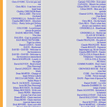
Chris EVERS - Ce n'est pas une
Caetano VELOSO - Este amor
vie
CANADA - Mourir les sirènes
Chris REA - I can hear your
Céline DION - I drove all night
heart beat
Céline DION - Mon ami m'a
Chubby CHECKER/Hank
quittée
BALLARD - The twist
Chantal GOYA - Monsieur le
[Acétate]
Chat Botté
CINDERELLA - Nobody's fool
CHIC - Le freak
Claudia BRÜCKEN - Absolute
Chris REA - On the beach
COLL - Pretty little girl [White
Chris REA - That's what they
Label]
always say (rainbow mix)
COLUCHE - La politique
CINDERELLA - Heartbreak
(revue de presse)
station
DADJE MEETING TIME -
CINDERELLA - Shelter me
Ybo libo
CLAN OF XYMOX -
DALIDA - Gigi in paradisco
Muscoviet mosquito
DAN REED NETWORK -
Claude FRANÇOIS - Du pain et
Tiger in a dress
du beurre
Daniel LEDUC - Soleil
Claude FRANÇOIS - Reste
DAVE - Hurlevent
Claude ROGEN - Fantaisie
DAVID + DAVID - Welcome to
Impromptu op. 66 de Chopin
the boomtown
Claudia BRÜCKEN - Fanatic
DAVID + DAVID - Welcome to
COCA-COLA French Rock -
the boomtown [monoface]
Téléphone + Starshooter
David KNOPFLER - Lonely is
COCA-COLA Nicolas
the night
PEYRAC
David KOVEN - Bord à bord
COMMUNARDS - Don't leave
[Test Pressing]
me this way
David LINDLEY - Mercury
CROWDED HOUSE - Fall at
blues
your feet
Dean MARTIN - Change of
CURE - Just like heaven
heart [White Label]
CURE - Never enough
DECCA/GRUNDIG - Hi-Fi
DANI - Papa vient d'épouser la
Stéréo Phase 4
bonne
Dee D. JACKSON - Automatic
Daniel DARC - La ville
lover 88 [Test Pressing]
Danielle DARRIEUX - Le
Démis ROUSSOS - So dreamy
temps d'aimer
Démis ROUSSOS - With you
Dante AGOSTINI - Initiation à
Denis PEPIN - Marinette
la batterie
(j'avais l'air d'un con)
David HALLYDAY - Ooh la la
Diana ROSS - Chain reaction
David HALLYDAY - Wanna
Diana ROSS - Chain reaction
take my time
(special dance mix)
David KOVEN - Afrique
Dick RIVERS - Ainsi soit-elle
David MARTIAL - Célimène