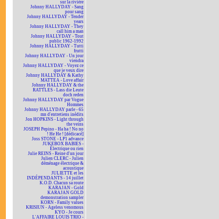
sur la rivière
Johnny HALLYDAY - Sang
pour sang
Johnny HALLYDAY - Tender
years
Johnny HALLYDAY - They
call him a man
Johnny HALLYDAY - Tout
public 1962-1992
Johnny HALLYDAY - Tutti
frutti
Johnny HALLYDAY - Un jour
viendra
Johnny HALLYDAY - Voyez ce
que je veux dire
Johnny HALLYDAY & Kathy
MATTEA - Love affair
Johnny HALLYDAY & the
RATTLES - Lass die Leute
doch reden
Johnny HALLYDAY par Vogue
Hommes
Johnny HALLYDAY parle - 65
mn d'entretiens inédits
Jon HOPKINS - Light through
the veins
JOSEPH Pepino - Ha ha ! No no
! He He ! [dédicacé]
Joss STONE - LP1 advance
JUKEBOX BABIES -
Électrique ou rien
Julie REINS - Reine d'un jour
Julien CLERC - Julien
déménage électrique &
acoustique
JULIETTE et les
INDÉPENDANTS - 14 juillet
K.O.D. Chacun sa route
KARAJAN - Gold
KARAJAN GOLD
demonstration sampler
KORN - Family values
KRISIUN - Ageless venomous
KYO - Je cours
L'AFFAIRE LOUIS TRIO -