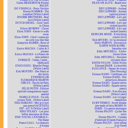
Disque d'Or Top 50 biface
David Mc NEIL - Tiramisu
Glenn MEDEIROS & Florent
DEAD OR ALIVE - Brand new
PAGNY
lover
DO VISSINGA - Porto Vecchio
DEF LEPPARD - Animal
Donna SUMMER - The
DEF LEPPARD - Animal
wanderer [White Label]
(spécial promo)
DOOBIE BROTHERS - Real
DEF LEPPARD - Let's get
love [White Label]
rocked
DUTCH DIESEL - Goin' back
DEF LEPPARD - Let's get
to China
rocked (poster)
Elliott MURPHY - Closer
DEF LEPPARD - Let's get
Elton JOHN - Easier to walk
rocked (teaser)
away
DEPECHE MODE - Everything
Elton JOHN - I don't wanna go
counts (live)
on with you like that
Dick RIVERS - Je t'ai reconnue
Emmylou HARRIS - Rose of
Dolly PARTON - Downtown
Cimarron
EARTH WIND & FIRE -
Enrico MACIAS - 2 ailes & 3
Saturday nite
plumes
Eddy MITCHELL - Lèche-
Enrico MACIAS - La France de
bottes blues
mon enfance
Eddy MITCHELL - Soixante
ENRIQUÉ - J'aime, J'aime...
soixante-deux
[dédicacé]
EDITH NYLON - Edith Nylon
ENZO ENZO - Blanche Neige
Edouard BAER - La bostella
[White Label]
ELEGANCE - Jamais de risque
Erik MONTRY - Des fleurs et
[Test Pressing]
des fusils
Etienne DAHO - Caribbean sea
ETHNIKOLOR
Etienne DAHO - Des
F.LEMARQUE/MARTIN
attractions désastre
CIRCUS - Succès de Paris
Etienne DAHO - Epaule tattoo
[White Label]
Etienne DAHO - Epaule tattoo
FÉLIX POTIN - Édition
(maxi)
spéciale inauguration super-
Etienne DAHO - Il ne dira pas
marché
[White Label]
FAMILLE FOUX - Un très
Etienne DAHO - Les voyages
joyeux Noël... [White Label]
immobiles
Félix FAIRANO - Moi je n'suis
EURYTHMICS - Sweet dreams
pas pressé [ACÉTATE]
(are made of this) REMIX 91
FFF - AC² N [White Label]
FARID - Un amour montagne
FIDO STEAKY - Les plus
Florent PAGNY - Ça fait des
belles musiques de films
nuits
FINE YOUNG CANNIBALS -
Florent PAGNY - Comme
The flame
d'habitude [Claude François]
France GALL - La chanson
Florent PAGNY - Jolie môme
d'Azima
[Léo Ferré]