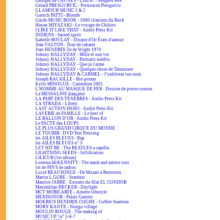
Georges de CAUNES - Lion 67 / Peugeot 404
Gérard PRESGURVIC - Prononcez Presgurvic
GLAMOUR MUSIC 1 & 2
Guesch PATTI - Blonde
Guide MUSIC BOOK - 1000 citations du Rock
Hayao MIYAZAKI - Le voyage de Chihiro
I LIKE IT LIKE THAT - Audio Press Kit
INDIENS - Sacred spirit
Isabelle BOULAY - Disque d'Or États d'amour
Jean VALTON - Tour de cabaret
Jimi HENDRIX île de Wight 1970
Johnny HALLYDAY - Mille et une vie
Johnny HALLYDAY - Portraits inédits
Johnny HALLYDAY - Que je t'aime
Johnny HALLYDAY - Quelque chose de Tennessee
Johnny HALLYDAY & CARMEL - J'oublierai ton nom
Joseph RACAILLE - Bio promo
Kylie MINOGUE - Calendrier 2001
L'HOMME AU MASQUE DE FER - Dossier de presse sonore
La MESSALINE française
LA PART DES TÉNÈBRES - Audio Press Kit
LA STRADA - Libero
LAST ACTION HERO - Audio Press Kit
LAVERIE de FAMILLE - Le best of
LE BALLON D'OR - Audio Press Kit
Le PACTE des LOUPS
LE PLUS GRAND CIRQUE DU MONDE
LE TOUBIB - DVD Test Pressing
les AILES BLEUES - Rap
les AILES BLEUES n° 3
LET HIT BE - The BEATLES a capella
LIGHTNING SEEDS - Jollification
LILICUB (1er album)
Loreena McKENNITT - The mask and mirror tour
lot de PIN'S de radios
Lucid BEAUSONGE - De Mozart à Bernstein
Martin L.GORE - Stardust
Maurice JARRE - Extraits du film EL CONDOR
Maximilian HECKER - Daylight
MCT MOBICARTE - Arnette lifestyle
MEXISONOR - Palais Garnier
MOEBIUS HENDRIX COGHE - Coffret Stardom
MORY KANTE - Nongo village
MOULIN ROUGE - The making of
MUSIC UP ! n° 5-6-7