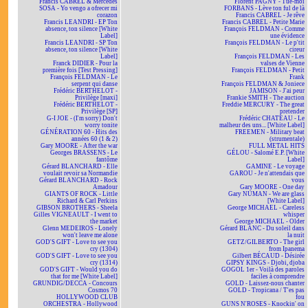
Francis CABREL & Mercedes
Florent PAGNY - Tue-moi
SOSA - Yo vengo a ofrecer mi
FORBANS - Lève ton ful de là
corazon
Francis CABREL - Je rêve
Francis LEANDRI - EP Ton
Francis CABREL - Petite Marie
absence, ton silence [White
François FELDMAN - Comme
Label]
une évidence
Francis LEANDRI - SP Ton
François FELDMAN - Le p'tit
absence, ton silence [White
cireur
Label]
François FELDMAN - Les
Franck DIDIER - Pour la
valses de Vienne
première fois [Test Pressing]
François FELDMAN - Petit
François FELDMAN - Le
Frank
serpent qui danse
François FELDMAN & Joniece
Frédéric BERTHELOT -
JAMISON - J'ai peur
Privilège [maxi]
Frankie SMITH - The auction
Frédéric BERTHELOT -
Freddie MERCURY - The great
Privilège [SP]
pretender
G-I JOE - (I'm sorry) Don't
Frédéric CHATEAU - Le
worry tonite
malheur des uns... [White Label]
GÉNÉRATION 60 - Hits des
FREEMEN - Military beat
années 60 (1 & 2)
(strumentale)
Gary MOORE - After the war
FULL METAL HITS
Georges BRASSENS - Le
GÉLOU - Salomé E.P. [White
fantôme
Label]
Gérard BLANCHARD - Elle
GAMINE - Le voyage
voulait revoir sa Normandie
GAROU - Je n'attendais que
Gérard BLANCHARD - Rock
vous
Amadour
Gary MOORE - One day
GIANTS OF ROCK - Little
Gary NUMAN - We are glass
Richard & Carl Perkins
[White Label]
GIBSON BROTHERS - Sheela
George MICHAEL - Careless
Gilles VIGNEAULT - I went to
whisper
the market
George MICHAEL - Older
Glenn MEDEIROS - Lonely
Gérard BLANC - Du soleil dans
won't leave me alone
la nuit
GOD'S GIFT - Love to see you
GETZ/GILBERTO - The girl
cry (1304)
from Ipanema
GOD'S GIFT - Love to see you
Gilbert BÉCAUD - Désirée
cry (1314)
GIPSY KINGS - Djobi, djoba
GOD'S GIFT - Would you do
GOGOL 1er - Voilà des paroles
that for me [White Label]
faciles à comprendre
GRUNDIG/DECCA - Concours
GOLD - Laissez-nous chanter
Cosmos 70
GOLD - Tropicana / T'es pas
HOLLYWOOD CLUB
fou
ORCHESTRA - Hollywood
GUNS N'ROSES - Knockin' on