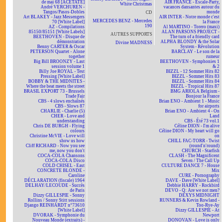
de mai 68 [ACÉTATE]
AIR FRANCE - Escale-Party,
White Christmas
André VERCHUREN -
vacances dansantes autour du
Tangos/Pasos-Dobles
monde
CD
Art BLAKEY - Jazz Messengers
AIR INTER - Notre monde c'est
MERCEDES BENZ - Mercedes
70 [White Label]
la France
190
AZ - Compilations
Al MARTINO - Torero (maxi)
85150/85151 [White Labels]
ALAN PARSONS PROJECT -
AUTRES SUPPORTS
BEETHOVEN - Disque de
The turn of a friendly card
démonstration
ALPHA BLONDY & the Solar
Divine MADNESS
Benny CARTER & Oscar
System - Révolution
PETERSON Quartet - Alone
BARCLAY - Le son de la
together
rumeur
Big Bill BROONZY - Last
BEETHOVEN - Symphonies 1
session volume 1
& 2
Billy Joe ROYAL - Test
BIZZL - 12 Sommer Hits 82
Pressing [White Label]
BIZZL - Sommer Hits 83
BOBBY & THE MIDNITES -
BIZZL - Sommer Hits 84
Where the beat meets the street
BIZZL - Tropical Hits 87
BRASIL EXPORT 73 - Brussels
BMG ARIOLA Belgium -
Trade Fair
Bonjour la France
CBS - 4 slows enchaînés
Brian ENO - Ambient 1 - Music
CBS - Slows 87
for airports
CHARLIE - Charlie (5)
Brian ENO - Ambient 4 - On
CHER - Love and
Land
understanding
CBS - Été 73 vol.1
Chris DE BURGH - Flying
Céline DION - I'm alive
colours
Céline DION - My heart will go
Christine McVIE - Love will
on
show us how
CHILL FAC-TORR - Twist
Cliff RICHARD - Now you see
(round'n'round)
me, now you don't
CHURCH - Starfish
COCA-COLA Chansons
CLASH - The Magnificent
COCA-COLA Disco
Seven / The Call Up
COLD CHISEL - East
CULTURE DANCE 7 - House
CONCRETE BLONDE -
Mix
Caroline
CURE - Pornography
DÉCLARATION (fiscale) 1964
DAVE - Dave [White Label]
DELHAY/LECOUDE - Succès
Debbie HARRY - Rockbird
de Paris
DEVO - Q: Are we not men?
Dizzy GILLESPIE - Sonny
DEXYS MIDNIGHT
Rollins / Sonny Stitt sessions
RUNNERS & Kevin Rowland -
Django REINHARDT n°73610
Too-Rye-Ay
[White Label]
Dizzy GILLESPIE - At
DVORAK - Symphonie du
Newport
Nouveau Monde (extraits) -
DONOVAN - Love is only