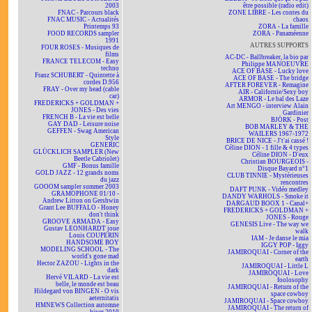
2003
être possible (radio edit)
FNAC - Parcours black
ZONE LIBRE - Les contes du
FNAC MUSIC - Actualités
chaos
Printemps 93
ZORA - La famille
FOOD RECORDS sampler
ZORA - Panaméenne
1991
AUTRES SUPPORTS
FOUR ROSES - Musiques de
films
AC-DC - Ballbreaker, la bio par
FRANCE TELECOM - Easy
Philippe MANOEUVRE
techno
ACE OF BASE - Lucky love
Franz SCHUBERT - Quintette à
ACE OF BASE - The bridge
cordes D.956
AFTER FOREVER - Remagine
FRAY - Over my head (cable
AIR - Californie/Sexy boy
car)
ARMOR - Le bal des Laze
FREDERICKS + GOLDMAN +
Art MENGO - interview Alain
JONES - Des vies
Gardinier
FRENCH B - La vie est belle
BJÖRK - Post
GAY DAD - Leisure noise
BOB MARLEY & THE
GEFFEN - Swag American
WAILERS 1967-1972
Style
BRICE DE NICE - J't'ai cassé !
GENERIC
Céline DION - 1 fille & 4 types
GLÜCKLICH SAMPLER (New
Céline DION - D'eux
Beetle Cabriolet)
Christian BOURGEOIS -
GMF - Bonus famille
Disque Bayard n°1
GOLD JAZZ - 12 grands noms
CLUB TINNIE - Mystérieuses
du jazz
rencontres
GOOOM sampler summer 2003
DAFT PUNK - Vidéo medley
GRAMOPHONE 01/10 -
DANDY WARHOLS - Smoke it
Andrew Litton on Gershwin
DARGAUD BOOX 1 - Canal+
Grant Lee BUFFALO - Honey
FREDERICKS + GOLDMAN +
don't think
JONES - Rouge
GROOVE ARMADA - Easy
GENESIS Live - The way we
Gustav LEONHARDT joue
walk
Louis COUPERIN
IAM - Je danse le mia
HANDSOME BOY
IGGY POP - Iggy
MODELING SCHOOL - The
JAMIROQUAI - Corner of the
world's gone mad
earth
Hector ZAZOU - Lights in the
JAMIROQUAI - Little L
dark
JAMIROQUAI - Love
Hervé VILARD - La vie est
foolosophy
belle, le monde est beau
JAMIROQUAI - Return of the
Hildegard von BINGEN - O vis
space cowboy
aeternitatis
JAMIROQUAI - Space cowboy
HMNEWS Collection automne
JAMIROQUAI - The return of