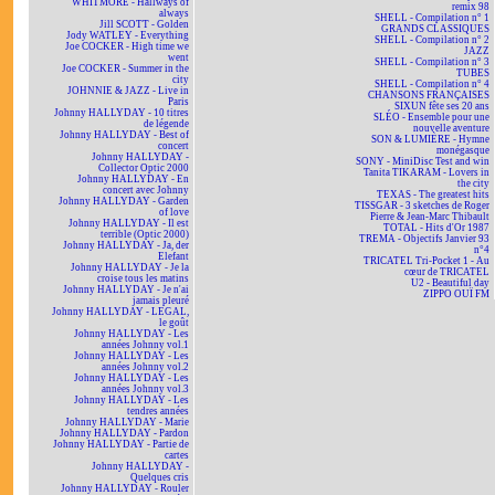
WHITMORE - Hallways of
remix 98
always
SHELL - Compilation n° 1
Jill SCOTT - Golden
GRANDS CLASSIQUES
Jody WATLEY - Everything
SHELL - Compilation n° 2
Joe COCKER - High time we
JAZZ
went
SHELL - Compilation n° 3
Joe COCKER - Summer in the
TUBES
city
SHELL - Compilation n° 4
JOHNNIE & JAZZ - Live in
CHANSONS FRANÇAISES
Paris
SIXUN fête ses 20 ans
Johnny HALLYDAY - 10 titres
SLÉO - Ensemble pour une
de légende
nouvelle aventure
Johnny HALLYDAY - Best of
SON & LUMIÈRE - Hymne
concert
monégasque
Johnny HALLYDAY -
SONY - MiniDisc Test and win
Collector Optic 2000
Tanita TIKARAM - Lovers in
Johnny HALLYDAY - En
the city
concert avec Johnny
TEXAS - The greatest hits
Johnny HALLYDAY - Garden
TISSGAR - 3 sketches de Roger
of love
Pierre & Jean-Marc Thibault
Johnny HALLYDAY - Il est
TOTAL - Hits d'Or 1987
terrible (Optic 2000)
TREMA - Objectifs Janvier 93
Johnny HALLYDAY - Ja, der
n°4
Elefant
TRICATEL Tri-Pocket 1 - Au
Johnny HALLYDAY - Je la
cœur de TRICATEL
croise tous les matins
U2 - Beautiful day
Johnny HALLYDAY - Je n'ai
ZIPPO OUÏ FM
jamais pleuré
Johnny HALLYDAY - LEGAL,
le goût
Johnny HALLYDAY - Les
années Johnny vol.1
Johnny HALLYDAY - Les
années Johnny vol.2
Johnny HALLYDAY - Les
années Johnny vol.3
Johnny HALLYDAY - Les
tendres années
Johnny HALLYDAY - Marie
Johnny HALLYDAY - Pardon
Johnny HALLYDAY - Partie de
cartes
Johnny HALLYDAY -
Quelques cris
Johnny HALLYDAY - Rouler