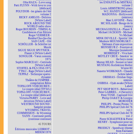
Ofra HAZA - Love song
les ENFANTS du MISTRAL
Patti FLYNN - With love to you
volume 2
[dédicacé]
Louis ARMSTRONG plays
POLYDOR - les géants de l'été
W.C. HANDY [dédicacé]
volume 2
MADONNA - Hollywood
RICKY AMIGOS - Delirios
(remixes)
[White Label]
Marc LAVOINE - Paris
ROCK AROUND THE
MC SOLAAR - Bouge de là
WORLD radio show
(remix)
Roger BOURDIN - TIMING 8,
MECHAGODZILLA - Planet X
Confidences d'un flûtiste
Michael JACKSON - Michael
Roger VERMEER -
Vs Michael
Rumba/Cha-cha-cha
MINK DEVILLE - Sportin' life
SAD CAFÉ - Olé
Modeste MOUSSORGSKY -
SCHÖLLER - In Schöller ist
Tableaux d'une exposition
Musik
MONSIEUR Z - Fourrure et
SIGUE SIGUE SPUTNICK -
Musique [numéroté]
Flaunt it [White Label]
MORRISSEY - Viva hate
SONOLOR - Vœux sonores
MÖTLEY CRÜE - Smokin' in
1975
the boys room
Sophie MARCEAU - Certitude
Murray HEAD - Sooner or later
[White Label]
MUSTANG Kollektion Herbst
STOFFEL & FILS 1950-1975
Winter 83
T'PAU - Rage [White Label]
Nanette WORKMAN - Chaude
TEPPAZ - Technique spatio-
[white label]
dynamic
ORISHAS - Orishas llego
Théâtre de l'EMPIRE -
remixes
compilation Rétro
OSIBISA - Ojah awake [White
TOPALOFF-VERCHUREN -
Label]
Le couple idéal [TP/WL]
PET SHOP BOYS - Behaviour
TOPALOFF~VERCHUREN -
Peter GABRIEL - 4 (Security)
Le couple idéal [dédicacé]
Peter TOSH - Captured live
Victoria PARRY - Love and
Philip OAKEY & Giorgio
devotion [White Label]
MORODER
WESTBOUND SOUND -
PHILIPS - Promo Promo 74
Sampler promo
PHILIPS Spécial Club été 76
WYOMING TRAVEL
vol.1
COMMISSION - In Wyoming
PHILIPS Spécial Club été 78
YANN - Continent perdu
vol. 2
(continue continue)
Pierre SCHAEFFER & Pierre
HENRY - Symphonie pour un
45 TOURS
homme seul
PRODIGY - Speedway (theme
Éditions musicales LEBRIOT -
from Fastlane)
MIDEM 1970