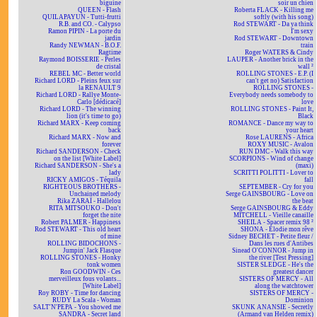
biguine
soir un chien
QUEEN - Flash
Roberta FLACK - Killing me
QUILAPAYUN - Tutti-frutti
softly (with his song)
R.B. and CO. - Calypso
Rod STEWART - Da ya think
Ramon PIPIN - La porte du
I'm sexy
jardin
Rod STEWART - Downtown
Randy NEWMAN - B.O.F.
train
Ragtime
Roger WATERS & Cindy
Raymond BOISSERIE - Perles
LAUPER - Another brick in the
de cristal
wall ²
REBEL MC - Better world
ROLLING STONES - E.P. (I
Richard LORD - Pleins feux sur
can't get no) Satisfaction
la RENAULT 9
ROLLING STONES -
Richard LORD - Rallye Monte-
Everybody needs somebody to
Carlo [dédicacé]
love
Richard LORD - The winning
ROLLING STONES - Paint It,
lion (it's time to go)
Black
Richard MARX - Keep coming
ROMANCE - Dance my way to
back
your heart
Richard MARX - Now and
Rose LAURENS - Africa
forever
ROXY MUSIC - Avalon
Richard SANDERSON - Check
RUN DMC - Walk this way
on the list [White Label]
SCORPIONS - Wind of change
Richard SANDERSON - She's a
(maxi)
lady
SCRITTI POLITTI - Lover to
RICKY AMIGOS - Téquila
fall
RIGHTEOUS BROTHERS -
SEPTEMBER - Cry for you
Unchained melody
Serge GAINSBOURG - Love on
Rika ZARAÏ - Hallelou
the beat
RITA MITSOUKO - Don't
Serge GAINSBOURG & Eddy
forget the nite
MITCHELL - Vieille canaille
Robert PALMER - Happiness
SHEILA - Spacer remix 98 ²
Rod STEWART - This old heart
SHONA - Elodie mon rêve
of mine
Sidney BECHET - Petite fleur /
ROLLING BIDOCHONS -
Dans les rues d'Antibes
Jumpin' Jack Flasque
Sinead O'CONNOR - Jump in
ROLLING STONES - Honky
the river [Test Pressing]
tonk women
SISTER SLEDGE - He's the
Ron GOODWIN - Ces
greatest dancer
merveilleux fous volants...
SISTERS OF MERCY - All
[White Label]
along the watchtower
Roy ROBY - Time for dancing
SISTERS OF MERCY -
RUDY La Scala - Woman
Dominion
SALT'N'PEPA - You showed me
SKUNK ANANSIE - Secretly
SANDRA - Secret land
(Armand van Helden remix)