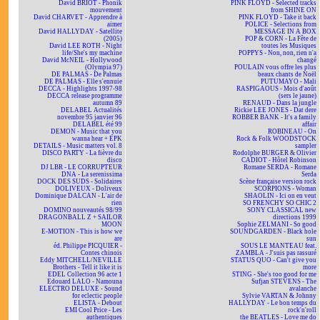
David BRIOT - Phonik
PINK FLOYD - Selected tracks
mouvement
from SHINE ON
David CHARVET - Apprendre à
PINK FLOYD - Take it back
aimer
POLICE - Selections from
David HALLYDAY - Satellite
MESSAGE IN A BOX
(2005)
POP & CORN - La Fête de
David LEE ROTH - Night
toutes les Musiques
life/She's my machine
POPPYS - Non, non, rien n'a
David McNEIL - Hollywood
changé
(Olympia 97)
POULAIN vous offre les plus
DE PALMAS - De Palmas
beaux chants de Noël
DE PALMAS - Elle s'ennuie
PUTUMAYO - Mali
DECCA - Highlights 1997-98
RASPIGAOUS - Mois d'août
DECCA release programme
(sers le jaune)
autumn 89
RENAUD - Dans la jungle
DELABEL Actualités
Rickie LEE JONES - Dat dere
novembre 95 janvier 96
ROBBER BANK - It's a family
DELABEL été 99
affair
DEMON - Music that you
ROBINEAU - On
wanna hear + EPK
Rock & Folk WOODSTOCK
DETAILS - Music matters vol. 8
sampler
DISCO PARTY - La fièvre du
Rodolphe BURGER & Olivier
disco
CADIOT - Hôtel Robinson
DJ LBR - LE CORRUPTEUR
Romane SERDA - Romane
DNA - La serenissima
Serda
DOCK DES SUDS - Solidaires
Scène française version rock
DOLIVEUX - Doliveux
SCORPIONS - Woman
Dominique DALCAN - L'air de
SHAOLIN - Ici on en veut
rien
SO FRENCHY SO CHIC 2
DOMINO nouveautés 98/99
SONY CLASSICAL new
DRAGONBALL Z + SAILOR
directions 1999
MOON
Sophie ZELMANI - So good
E-MOTION - This is how we
SOUNDGARDEN - Black hole
are
sun
éd. Philippe PICQUIER -
SOUS LE MANTEAU feat.
Contes chinois
ZAMBLA - J'suis pas rassuré
Eddy MITCHELL/NEVILLE
STATUS QUO - Can't give you
Brothers - Tell it like it is
more
EDEL Collection 96 acte 1
STING - She's too good for me
Edouard LALO - Namouna
Sufjan STEVENS - The
ELECTRO DELUXE - Sound
avalanche
for eclectic people
Sylvie VARTAN & Johnny
ELISTA - Debout
HALLYDAY - Le bon temps du
EMI Cool Price - Les
rock'n'roll
authentiques
the BEATLES - Love me do