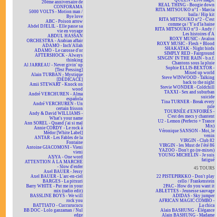
QUEEN - Live magic
20ème anniversaire de
REAL THING - Boogie down
CONFORAMA
RITA MITSOUKO n°1 - Marcia
5000 VOLTS - Motion man /
baila / Hip kit
Bye love
RITA MITSOUKO n°2 - C'est
ABC - Poison arrow
comme ça / Y'a d'la haine
Abdel DJELIL - Elle passe sa
RITA MITSOUKO n°3 - Andy /
vie en voyage
Les histoires d'A
ABDUL HASSAN
ROXY MUSIC - Avalon
ORCHESTRA - Arabian affair
ROXY MUSIC - Flesh + Blood
ADAMO - Inch'Allah
SHAKATAK - Night birds
ADAMO - Le carosse d'or
SIMPLY RED - Fairground
AFTERSHOCK - Always
SINGIN' IN THE RAIN - b.o.f.
thinking
Chantons sous la pluie
Al JARREAU - Never givin' up
Sophie ELLIS-BEXTOR -
[Test Pressing]
Mixed up world
Alain TURBAN - Mystique
Steve WINWOOD - Talking
[DÉDICACÉ]
back to the night
Amii STEWART - Knock on
Stevie WONDER - Coldchill
wood
TAXXI - Sex and suburban
André VERCHUREN - Alma
suicide
española
Tina TURNER - Break every
André VERCHUREN - Un
rule
certain frisson
TOURNÉE d'ENFOIRÉS -
Andy & David WILLIAMS -
C'est des mecs y chantent
What's your name
U2 - Lemon (Perfecto + Trance
Ann SOREL - Quand j'ai si mal
Mix)
Annie CORDY - Le rock à
Véronique SANSON - Moi, le
Médor [White Label]
venin
ANTAR - Les Fables de la
VIRGIN - Club 82
Fontaine
VIRGIN - les Must de l'été 86
Antoine GIACOMONI - Vieni
YAZOO - Don't go (re-mixes)
vieni
YOUNG MICHELIN - Je suis
ANYA - One word
fatigué
ATTENTION À LA MARCHE
- Slow d'enfer
45 TOURS
Axel BAUER - Jessy
Axel BAUER - L'arc-en-ciel
22 PISTEPIRKKO - Don't play
BARGES - La pitxuri
cello / Frankenstein
Barry WHITE - Put me in your
2PAC - How do you want it
mix (radio edit)
ABLETTES - Jeunesse sauvage
BASSLINE BOYS - We will
ADIDAS - Sky jumper
rock you
AFRICAN MAGIC COMBO -
BATTIATO - Cuccurucucu
La chica
BB DOC - Lolo ganzaman / Nul
Alain BASHUNG - Élégance
edge
Alain BASHUNG - Madame