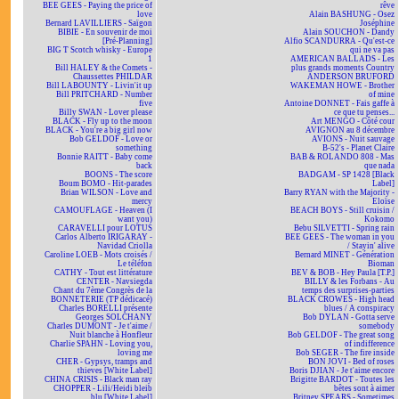
BEE GEES - Paying the price of
rêve
love
Alain BASHUNG - Osez
Bernard LAVILLIERS - Saïgon
Joséphine
BIBIE - En souvenir de moi
Alain SOUCHON - Dandy
[Pré-Planning]
Alfio SCANDURRA - Qu'est-ce
BIG T Scotch whisky - Europe
qui ne va pas
1
AMERICAN BALLADS - Les
Bill HALEY & the Comets -
plus grands moments Country
Chaussettes PHILDAR
ANDERSON BRUFORD
Bill LABOUNTY - Livin'it up
WAKEMAN HOWE - Brother
Bill PRITCHARD - Number
of mine
five
Antoine DONNET - Fais gaffe à
Billy SWAN - Lover please
ce que tu penses...
BLACK - Fly up to the moon
Art MENGO - Côté cour
BLACK - You're a big girl now
AVIGNON au 8 décembre
Bob GELDOF - Love or
AVIONS - Nuit sauvage
something
B-52's - Planet Claire
Bonnie RAITT - Baby come
BAB & ROLANDO 808 - Mas
back
que nada
BOONS - The score
BADGAM - SP 1428 [Black
Boum BOMO - Hit-parades
Label]
Brian WILSON - Love and
Barry RYAN with the Majority -
mercy
Eloïse
CAMOUFLAGE - Heaven (I
BEACH BOYS - Still cruisin /
want you)
Kokomo
CARAVELLI pour LOTUS
Bebu SILVETTI - Spring rain
Carlos Alberto IRIGARAY -
BEE GEES - The woman in you
Navidad Criolla
/ Stayin' alive
Caroline LOEB - Mots croisés /
Bernard MINET - Génération
Le téléfon
Bioman
CATHY - Tout est littérature
BEV & BOB - Hey Paula [T.P.]
CENTER - Navsiegda
BILLY & les Forbans - Au
Chant du 7ème Congrès de la
temps des surprises-parties
BONNETERIE (TP dédicacé)
BLACK CROWES - High head
Charles BORELLI présente
blues / A conspiracy
Georges SOLCHANY
Bob DYLAN - Gotta serve
Charles DUMONT - Je t'aime /
somebody
Nuit blanche à Honfleur
Bob GELDOF - The great song
Charlie SPAHN - Loving you,
of indifference
loving me
Bob SEGER - The fire inside
CHER - Gypsys, tramps and
BON JOVI - Bed of roses
thieves [White Label]
Boris DJIAN - Je t'aime encore
CHINA CRISIS - Black man ray
Brigitte BARDOT - Toutes les
CHOPPER - Lili/Heidi bleib
bêtes sont à aimer
blu [White Label]
Britney SPEARS - Sometimes