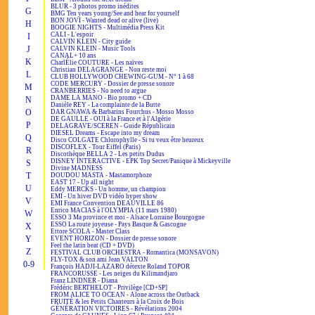
BLUR - 3 photos promo inédites
G
BMG Ten years young/See and hear for yourself
BON JOVI - Wanted dead or alive (live)
H
BOOGIE NIGHTS - Multimédia Press Kit
CALI - L'espoir
I
CALVIN KLEIN - City guide
J
CALVIN KLEIN - Music Tools
CANAL+ 10 ans
K
CharlÉlie COUTURE - Les naïves
Christian DELAGRANGE - Non reste moi
L
CLUB HOLLYWOOD CHEWING-GUM - N° 1 à 68
CODE MERCURY - Dossier de presse sonore
M
CRANBERRIES - No need to argue
DAME LA MANO - Bio promo + CD
N
Danièle REY - La complainte de la Butte
O
DAR GNAWA & Barbarins Fourchus - Mosso Mosso
DE GAULLE - OUI à la France et à l'Algérie
P
DELAGRAVE/SCEREN - Guide Républicain
DIESEL Dreams - Escape into my dream
Q
Disco COLGATE Chlorophylle - Si tu veux être heureux
DISCOFLEX - Tour Eiffel (Paris)
R
Discothèque BELLA 2 - Les petits Dudus
DISNEY INTERACTIVE - EPK Top Secret/Panique à Mickeyville
S
Divine MADNESS
T
DOUDOU MASTA - Mastamorphoze
EAST 17 - Up all night
U
Eddy MERCKS - Un homme, un champion
EMI - Un hiver DVD vidéo hyper show
V
EMI France Convention DEAUVILLE 86
Enrico MACIAS à l'OLYMPIA (11 mars 1980)
W
ESSO 3 Ma province et moi - Alsace Lorraine Bourgogne
ESSO La route joyeuse - Pays Basque & Gascogne
X
Ettore SCOLA - Master Class
Y
EVENT HORIZON - Dossier de presse sonore
Feel the latin beat (CD + DVD)
Z
FESTIVAL CLUB ORCHESTRA - Romantica (MONSAVON)
FLY-TOX & son ami Jean VALTON
0-9
François HADJI-LAZARO détexte Roland TOPOR
FRANCORUSSE - Les neiges du Kilimandjaro
Franz LINDNER - Diana
Frédéric BERTHELOT - Privilège [CD+SP]
FROM ALICE TO OCEAN - Alone across the Outback
FRUITÉ & les Petits Chanteurs à la Croix de Bois
GÉNÉRATION VICTOIRES - Révélations 2004