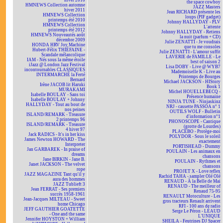
hiver 2010
the space cowboy
HMNEWS Collection automne
JAZZ Masters
hiver 2011
Jean RICHARD présente les
HMNEWS Collection
loups (PIF gadget)
printemps été 2010
Johnny HALLYDAY - PLV
HMNEWS Collection
L'attente
printemps été 2012
Johnny HALLYDAY - Retiens
HMNEWS Nouveautés août
la nuit (parfum + CD)
décembre 2009
Julie ZENATTI - Je voudrais
HONDA HRV Joy Machine
que tu me consoles
Hubert-Félix THIÉFAINE -
Julie ZENATTI - L'amour suffit
Scandale mélancolique
LAVERIE de FAMILLE - Le
IAM - Nés sous la même étoile
best of saison 2
iJazz @ London Jazz Festival
Lisa DOBY - Live @ WYB7
incontournables CLASSIQUES
Mademoiselle K - Live au
INTERMARCHÉ la Ferté
Printemps de Bourges
Bernard
Michael JACKSON - HIStory
Irène JACOB lit Haruki
Book 1
MURAKAMI
Michel HOUELLEBECQ -
Isabelle BOULAY - Sans toi
Présence humaine
Isabelle BOULAY + Johnny
NINJA TUNE - Ninjaskinz
HALLYDAY - Tout au bout de
NRJ - cassette PASSOA n° 1
nos peines
OUTILS WOLF - Bulletin
ISLAND/REMARK - Treasure
d'information n°1
2 printemps 96
PHONOSCOPE - Cantique
ISLAND/REMARK - Treasure
(grotte de Lourdes)
4 hiver 97
PLACEBO - Protège-moi
Jack RADICS - It's in her kiss
POLYDOR - Sous le soleil
James Newton HOWARD - The
exactement
Interpreter
PORTISHEAD - Dummy
Jan GARBAREK - In praise of
POULAIN - Les animaux en
dreams
chansons
Jane BIRKIN - Jane B.
POULAIN - Rythmes et
Janet JACKSON - The velvet
chansons
rope
PROJET X - Love reflex
JAZZ MAGAZINE Tant qu'il y
Rachid TAHA - sampler Olé Olé
aura des hommes
RENAUD - À la Belle de Mai
JAZZ Tublieft 3
RENAUD - The meilleur of
Jean FERRAT - Ses premiers
Renaud 75-95
succès 1958-1961
RENAULT Motoculture - Les
Jean-Jacques MILTEAU - Sweet
gros tracteurs Renault arrivent
home Chicago
RFI - 100 ans de radio
JEFF GAUTHIER GOATETTE
Serge Le Péron - LÉAUD
- One and the same
L'UNIQUE
Jennifer HOYSTON + William
SHEILA - Feutrines DJ Spacer