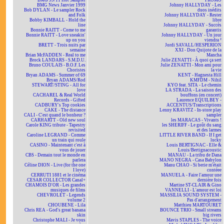
BMG 99/11 Hot Sampler
PROMO
BMG News Janvier 1999
Johnny HALLYDAY - Les
Bob DYLAN - Le sampler Rock
duos inédits
and Folk
Johnny HALLYDAY - Rester
Bobby KIMBALL - Hold the
libre
line
Johnny HALLYDAY - Succès
Bonnie RAITT - Come to me
garantis
Bonnie RAITT - Love sneakin'
Johnny HALLYDAY - Un jour
up on you
viendra ²
BRETT - Trois nuits par
Jordi SAVALL/HESPERION
semaine
XXI - Don Quijote de la
Brian McFADDEN - Real to me
Mancha
Brock LANDARS - S.M.D.U.
Julie ZENATTI - À quoi ça sert
Bruno COULAIS - B.O.F. Les
Julie ZENATTI - Mon ami pour
Choristes
la vie
Bryan ADAMS - Summer of 69
KENT - Hagnesta Hill
Bryan ADAMS/Rod
KMFDM - Nihil
STEWART/STING - All for
KYO feat. SITA - Le chemin
love
LA STRADA - La saison des
CACHAREL & Real World
bouffons (en concert)
Records - Gifted
Laurence EQUILBEY -
CADBURY's Top cookies
ACCENTUS/Transcriptions
CAKE - The distance
Lenny KRAVITZ - In-store play
CALI - C'est quand le bonheur ?
sampler
CARHARTT - Old new soul
les MARACAS - Vivants !
Carole KING tribute - Tapestry
les SHERIFF - Le goût du sang
revisited
et des larmes
Caroline LEGRAND - Comme
LITTLE RIVER BAND - If I get
un train qui roule
lucky
CASINO - Maintenant c'est à
Louis BERTIGNAC - Elle &
vous de jouer
Louis/Bertignacoustic
CBS - Demain tout le monde en
MANAU - La tribu de Dana
parlera
MANO NEGRA - Casa Babylon
Céline DION - Live (for the one
Manu CHAO - Si berie m'était
I love)
contéee
CERRUTI 1881 et le cinéma
MANUELA - Faire l'amour une
CESAR COLLECTOR Canal+
dernière fois
CHAMOIS D'OR - Les grandes
Martine ST-CLAIR & Gino
musiques de films
VANNELLI - L'amour est loi
CHEVROLET - Legends
MASSILIA SOUND SYSTEM -
volume 2
Pas d'arrangement
CHOUBENE - Lila
Matthieu MARTOURET
Chris REA - God's great banana
BOUNCE TRIO - Small streams
skin
big rivers
Christophe MALI - Je vous
Mavis STAPLES - The voice