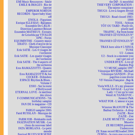
EMI Music Ressources - Smile
the DØ - A mouthful
EMILE & IMAGES - Rio de
THIEVERY CORPORATION -
Janvier
The mirror conspiracy
EMPEROR NORTON
THUGS - Live à Angers février
RECORDS - Space baby blast
1996
off
THUGS - Road closed 1983-
ENOLA - Figurines
1999
Enrique IGLESIAS - Bailamos
TOOL - Schism
Ensemble De CÆLIS -
TÔT OU TARD - Plutôt tôt,
Direction Laurence Brisset
plutôt tard
Ensemble MATHEUS - Extraits
TRAFFIC - Far from home
de Griselda par VIVALDI
TRANSES CÉVENOLES N°
EPIC - Focus
17
EQUIMINTHE - Country music
TRANSES CÉVENOLES N°
ERATO - Chefs d'œuvre de la
18
Musique Classique
TRAX hors série # 5 NINJA
Erik SATIE - Les 4 visages de
TUNE
l'orchestre
U2 - Lemon
Erik SATIE - Les quatre visages
U2 - Stuck in a moment you
de l'orchestre
can't get out of
Erik SATIE - The 4 aspects of
UNDER BYEN - Live @
the orchestra
Haldern Pop
Eros RAMAZZOTTI - Quanto
V2 MUSIC sampler 1997
amore sei
Véronique RIVIÈRE - Michaël
Eros RAMAZZOTTI & Joe
Véronique SANSON - D'un
COCKER - Difendero
papillon à une étoile
ESPACE Rhythm & Blues -
VF-Version Française - Rap &
Volume 2
Groove
ESSO - Sur la route
Viola WILLS - It's my pleasure
d'Hollywood
Vivien SAVAGE - La p'tite
ETERNAL LOVE - le meilleur
Lady + C'est qu'le vent
des slows
Weird Al YANKOVIC -
F-COMMUNICATIONS - 7th
Jurassic Park
birthday sampler
WHAT FOR - L'amour n'a pas
FAN DE le magazine - CD
de loi
interview
Winston McANUFF & The
FARGO sampler 2005
Bazbaz Orchestra - A drop
Farid RUSSLAN - Musique de
ZAZIE - Rose
films
ZAZIE - Zen
FARM JOB - Hokkaïdo rush
ZAZIE MUSETTE - Zazie
FASZINATION MUSIK - Les
Musette
clous du nouveau label
ZE RECORDS presents
FATA MORGANA - Le petit
Undercover
monde
ZE Xmas record REloaded 2004
Festival BLUES SUR SEINE
ZEBDA - Je crois que ça va pas