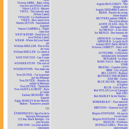
court
right
Victoria ABRIL - Baby when
Angela McCLUSKEY - The
you kiss me [White Label]
things we do
Viktor LAZLO - Baisers
Angelo DEBARRE/Ludovic
VINYL - The nobody men
BEIER - Paroles de swing
[White Label]
Anne-Sophie
VIVALDI - Le chardonneret
MUTTER/Lambert ORKIS -
VIXEN - How much love
The silver album
Warren ZEVON - Sentimental
AOSTE 20 ANS - Hits 76
hygiene
AqME - Dévisager Dieu
Wayne CAMPBELL - Night
Art MENGO - À tes côtés
time rose
Art MENGO - Des bateaux de
WEST & BYRD - Final kiss of
sang
love [White Label]
ARTHUR H - Le baron noir
WHAM - Where did your heart
ARTHUR H - Le goût du H
go
Ashanti ROY Pablo MOSES
William SHELLER - Fier et fou
Winston JARRETT - Natty will
de vous
fly again
William SHELLER - Le carnet à
AUTECHRE - Cichlisuite
spirale
mechanically reclaimed
WON TON TON - Can I come
BÉNABAR - Le dîner
near you
BABA YAGA - Back in the
WONDER STUFF - The size of
USSR
a cow
BB KING - Grandes mitos
WOODENTOPS - You make me
BBM - City of gold
feel
BEL CANTO - Rumour
Yves DUTEIL - J'ai la guitare
BETWEEN THE BURIED
qui me démange
AND ME - Colors
Yves DUTEIL - Prendre un
BLUE SILVER - Musiques
enfant (à Martine)
d'Algérie
Yves DUTEIL - Tarentelle
BLUR - Girls & boys
Yves SAINT-LAURENT - Paris
Bob DYLAN Live at Carnegie
je t'aime
Hall 1963
Zachary RICHARD - My
Bob MARLEY & the Wailers -
Nanette
Kaya
Ziggy MARLEY & the Melody
BORDERS & 6° - Your musical
Makers - Tomorrow people
passport
BRETONS - Chanson rock été
CD
2007
ÉTHIOPIQUES L'âge d'or de la
Brigitte FONTAINE - Ah que la
musique éthiopienne
vie est belle
113 feat. Black Rénégat - Un
Brigitte FONTAINE + Areski +
jour de paix
HIGELIN - D'ailleurs
1900-1949 - Les plus grands
BUFFALO GRILL - Pour ton
classiques
anniversaire