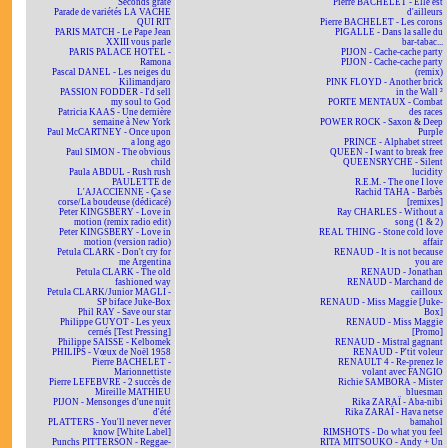
Seconds grate
Pierre BACHELET - Elle est
Parade de variétés LA VACHE
d'ailleurs
QUI RIT
Pierre BACHELET - Les corons
PARIS MATCH - Le Pape Jean
PIGALLE - Dans la salle du
XXIII vous parle
bar-tabac...
PARIS PALACE HOTEL -
PIJON - Cache-cache party
Ramona
PIJON - Cache-cache party
Pascal DANEL - Les neiges du
(remix)
Kilimandjaro
PINK FLOYD - Another brick
PASSION FODDER - I'd sell
in the Wall ²
my soul to God
PORTE MENTAUX - Combat
Patricia KAAS - Une dernière
des races
semaine à New York
POWER ROCK - Saxon & Deep
Paul McCARTNEY - Once upon
Purple
a long ago
PRINCE - Alphabet street
Paul SIMON - The obvious
QUEEN - I want to break free
child
QUEENSRYCHE - Silent
Paula ABDUL - Rush rush
lucidity
PAULETTE de
R.E.M. - The one I love
L'AJACCIENNE - Ça se
Rachid TAHA - Barbès
corse/La boudeuse (dédicacé)
[remixes]
Peter KINGSBERY - Love in
Ray CHARLES - Without a
motion (remix radio edit)
song (1 & 2)
Peter KINGSBERY - Love in
REAL THING - Stone cold love
motion (version radio)
affair
Petula CLARK - Don't cry for
RENAUD - It is not because
me Argentina
you are
Petula CLARK - The old
RENAUD - Jonathan
fashioned way
RENAUD - Marchand de
Petula CLARK/Junior MAGLI -
cailloux
SP biface Juke-Box
RENAUD - Miss Maggie [Juke-
Phil RAY - Save our star
Box]
Philippe GUYOT - Les yeux
RENAUD - Miss Maggie
cernés [Test Pressing]
[Promo]
Philippe SAISSE - Kelbomek
RENAUD - Mistral gagnant
PHILIPS - Vœux de Noël 1958
RENAUD - P'tit voleur
Pierre BACHELET -
RENAULT 4 - Re-prenez le
Marionnettiste
volant avec FANGIO
Pierre LEFEBVRE - 2 succès de
Richie SAMBORA - Mister
Mireille MATHIEU
bluesman
PIJON - Mensonges d'une nuit
Rika ZARAÏ - Aba-nibi
d'été
Rika ZARAÏ - Hava netse
PLATTERS - You'll never never
bamahol
know [White Label]
RIMSHOTS - Do what you feel
Punchs PITTERSON - Reggae-
RITA MITSOUKO - Andy + Un