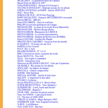
MUSICARTE - Le gondolier (port de Cannes)
Muzik'Elles de MEAUX 2007
Nilda FERNANDEZ - Disque d'Or Europe 2
NO ONE IS INNOCENT - Dépliant promo du 1er album
OPÉRA NATIONAL de PARIS - Saison 2009/2010
PAIC - Disco Paic
PAROLE DE FLIC - DVD Test Pressing
PARTI SOCIALISTE - François MITTERRAND vous parle
Patrick BRUEL - BRUEL
Peter KINGSBERY - Once in a million
PHILIPS la nouvelle génération de l'image...
PHONOSCOPE - Le pont de la rivière Kwaï (Marseille)
PHONOSCOPE - Moulin Rouge (Paris)
PHOTOCHROM - Blanquette de LIMOUX
PHOTOCHROM - La corrida (tauromachie)
PHOTOCHROM - Sardane du Byrrh (cuve BYRRH)
Pierre LESCURE - Golden Hit-Parade
PIRATES DES CARAÏBES - Jusqu'au bout du monde
PJ HARVEY - To bring you my love
PORTELLI En Concert
PULP - His 'n' hers
RICARD PASSION - N° 1 à 15
RMC L'histoire en direct, la guerre du Golfe
Roots MANUVA - Too cold
SEAL - One night to remember
SEITA - Sensations rock
Sélection du READER'S DIGEST - Cent ans d'opérettes
SILMARILS - Bio promo du 1er album
SINCLAIR - Au mépris du danger
SINGUILA - Ghetto compositeur
SODIM - Défi fraîcheur
SPECIAL SONORE - Apollo 8 terre-lune
SQUATT - L'empreinte se fait label
STUDIO 5 Collector
Succès FRANCE-LAIT n°4 - Revoir Paris
SUPER MICRO ÉTOILE - Tous Speakers !
SUPERMUSIC - Look, listen and decide ²
TÉLÉPHONE - Rappels 2
TANK GIRL - Dossier de presse sonore
Tony Joe WHITE - Lake placid blues
U2 - The best of 1990-2000
VIRGIN CLASSICS - Major Releases 2003
WISHBONE ASH - New England (extracts)
X-BOX - La différence
YOU AND YOU - Bye bye