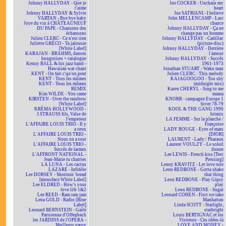
Johnny HALLYDAY - Que je
Joe COCKER - Unchain my
t'aime
heart
Johnny HALLYDAY & Sylvie
Joe SATRIANI - I believe
VARTAN - Bye bye baby
John MELLENCAMP - Last
Joye du vin à CHÂTEAUNEUF
chance
DU PAPE - Chansons des
Johnny HALLYDAY - Ça ne
échansons
change pas un homme
Julien CLERC - Ce n'est rien
Johnny HALLYDAY - Cadillac
Juliette GRÉCO - Ta jalousie
(picture-disc)
[White Label]
Johnny HALLYDAY - Derrière
KARAJAN - BRAHMS, danses
l'amour
hongroises + catalogue
Johnny HALLYDAY - Succès
Kenny BALL & his jazz band -
1961-1973
Hawaiian war chant
Jonathan STUART - Wako man
KENT - On fait c'qu'on peut
Julien CLERC - This melody
KENT - Tous les mômes
KAJAGOOGOO - Too shy
KENT - Tous les mômes
(midnight mix)
REMIX
Karen CHERYL - Sing to me
Kim WILDE - You came
mama
KIRSTEN - Over the rainbow
KNORR - campagne Europe 1
[White Label]
hiver 78-79
KRÉMA HOLLYWOOD -
KOOL & THE GANG 1990
J.STRAUSS fils, Valse de
hitmix
l'empereur
LA FEMME - Sur la planche /
L'AFFAIRE LOUIS TRIO - Il y
Françoise
a ceux
LADY ROUGE - Eyes of mars
L'AFFAIRE LOUIS TRIO -
[DIOR]
Nous on a tout
LAURENT - Lady / Pharaon
L'AFFAIRE LOUIS TRIO -
Laurent VOULZY - Le soleil
Succès de larmes
donne
L'AFFRONT NATIONAL -
Lee LEWIS - French kiss [Test
Jean-Marie tu charries
Pressing]
LA LUNA - Les cactus
Lenny KRAVITZ - Let love rule
LAZARE - Infidèle
Leon REDBONE - Gotta shake
Lee DORSEY - Shortnin' bread
that thing
[monoface White Label]
Leon REDBONE - Play Gipsy
Lee ELDRED - How's your
play
love life 1&2
Leon REDBONE - Sugar
Lee REED - Ram ram jam
Leonard COHEN - First we take
Lena GOLD - Radio [Blue
Manhattan
Label]
Linda SCOTT - Starlight,
Leonard BERNSTEIN - Gaîté
starbright
Parisienne d'Offenbach
Louis BERTIGNAC et les
les JARDINS de l'OPÉRA -
Visiteurs - Ces idées-là
Meilleurs vœux
LOVE AND MONEY -