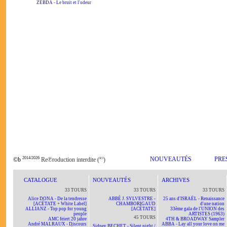
ZEBDA - Le bruit et l'odeur
2014/2026
ici
NOUVEAUTÉS
PRE
©b
Re℗roduction interdite (
)
CATALOGUE
NOUVEAUTÉS
ARCHIVES
33 TOURS
33 TOURS
33 TOURS
Alice DONA - De la tendresse
ABBÉ J. SYLVESTRE -
25 ans d'ISRAËL - Renaissance
[ACÉTATE + White Label]
CHAMBORIGAUD
d'une nation
ALLIANZ - Top pop for young
[ACÉTATE]
33ème gala de l'UNION des
people
ARTISTES (1963)
45 TOURS
AMC feiert 20 jahre
4TH & BROADWAY Sampler
André MALRAUX - Discours
ABBA - Lay all your love on me
Sidney BECHET - Silent night /