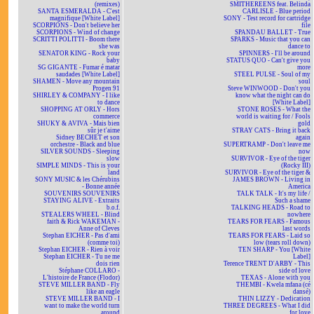
(remixes)
SMITHEREENS feat. Belinda
SANTA ESMERALDA - C'est
CARLISLE - Blue period
magnifique [White Label]
SONY - Test record for cartridge
SCORPIONS - Don't believe her
file
SCORPIONS - Wind of change
SPANDAU BALLET - True
SCRITTI POLITTI - Boom there
SPARKS - Music that you can
she was
dance to
SENATOR KING - Rock your
SPINNERS - I'll be around
baby
STATUS QUO - Can't give you
SG GIGANTE - Fumar é matar
more
saudades [White Label]
STEEL PULSE - Soul of my
SHAMEN - Move any mountain
soul
Progen 91
Steve WINWOOD - Don't you
SHIRLEY & COMPANY - I like
know what the night can do
to dance
[White Label]
SHOPPING AT ORLY - Hors
STONE ROSES - What the
commerce
world is waiting for / Fools
SHUKY & AVIVA - Mais bien
gold
sûr je t'aime
STRAY CATS - Bring it back
Sidney BECHET et son
again
orchestre - Black and blue
SUPERTRAMP - Don't leave me
SILVER SOUNDS - Sleeping
now
slow
SURVIVOR - Eye of the tiger
SIMPLE MINDS - This is your
(Rocky III)
land
SURVIVOR - Eye of the tiger &
SONY MUSIC & les Chérubins
JAMES BROWN - Living in
- Bonne année
America
SOUVENIRS SOUVENIRS
TALK TALK - It's my life /
STAYING ALIVE - Extraits
Such a shame
b.o.f.
TALKING HEADS - Road to
STEALERS WHEEL - Blind
nowhere
faith & Rick WAKEMAN -
TEARS FOR FEARS - Famous
Anne of Cleves
last words
Stephan EICHER - Pas d'ami
TEARS FOR FEARS - Laid so
(comme toi)
low (tears roll down)
Stephan EICHER - Rien à voir
TEN SHARP - You [White
Stephan EICHER - Tu ne me
Label]
dois rien
Terence TRENT D'ARBY - This
Stéphane COLLARO -
side of love
L'histoire de France (Flodor)
TEXAS - Alone with you
STEVE MILLER BAND - Fly
THEMBI - Kwela mfana (cé
like an eagle
dansé)
STEVE MILLER BAND - I
THIN LIZZY - Dedication
want to make the world turn
THREE DEGREES - What I did
around
for love