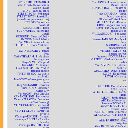
STEVE MILLER BAND - I
Tom JONES - Love is in the air
want to make the world turn
[White Label]
around (maxi)
TONTON DAVID - Peuples du
STING - The soul cages
monde
STREET BOYS - Red moon
Tracy CHAPMAN - Talkin
STREET BOYS - Some folks
'bout a revolution
(come bring your love to me)
U2 - Jesus-Christ & John
STYLISTICS - You are
MELLENCAMP - Do re mi
beautiful
UB40 - Sing our own song
SUGARCUBES - Deus
UB40 - The way you do the
SUGARCUBES - Hit [White
things you do
Label]
VAILLANCOURT - Bon temps
SUNSHINE - Come back baby
rouler
SWITCH - Switch it baby
Vanessa PARADIS - Marilyn &
SYLVIA - Automatic lover
John
TÉLÉPHONE - New York avec
WARNING - Rock
toi
city/Commando
TÉTINES NOIRES - Streap
William SHELLER - Un
Teac
homme heureux
Tanita TIKARAM - Little sister
Youssou N'DOUR & Peter
leaving town
GABRIEL - Shakin' the tree (DJ
Tanya St VAL - Tropical
edit)
Teresa KELLY - Johnnie
Yves SIMON - 2 ou 3 choses
TINA pour RIPOLIN - Vive le
pour elle
grand ripolinage
ZUCCHERO - Diavolo in me
TINTIN HEBDO - La chasse
ZZTOP - Doubleback
aux bruits
ZZTOP - Give it up
Tom JONES - Green green grass
CD
of home
Tony STEFANIDIS - Visions
1969 CLUB - The red album
Trini LOPEZ - America /
4YOU - 4 you
Kansas City
A PERFECT CIRCLE - Mer de
Van McCOY - Soul Cha Cha
noms
VAN MORRISON - Ivory tower
AaRON - Seeds of gold
Vanessa PARADIS - L'amour en
ABC Radio Networks -
soi [Test Pressing]
American TOP 40 # 51
VELVET GLOVE - Last day of
AGNÈS B. & la FNAC -
summer
Dernière Bande
VELVET GLOVE - Sweet was
AKIRISE - Brouiller l'écoute
my rose
ALABAMA 3 - Ain't goin' to
Véronique RIVIÈRE - Georges
Goa
Véronique RIVIÈRE - Première
Alain BASHUNG - Osez
Manche
Joséphine
Véronique RIVIÈRE - Tout
Alain BASHUNG - That's all