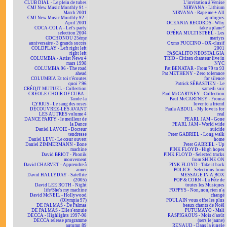
CLUB DIAL - Le plein de tubes
L'invitation à Venise
CMJ New Music Monthly 91 -
NIRVANA - Lithium
March 2001
NIRVANA - Rape me + All
CMJ New Music Monthly 92 -
apologies
April 2001
OCEANIA RECORDS - Why
COCA-COLA - Let's party
take a plane?
selection 2004
OPÉRA MULTI STEEL - Les
COCHONOU 25ème
martyrs
anniversaire - 3 grands succès
Oxmo PUCCINO - OX-clusif
COLDPLAY - Left right left
2001
right left
PASCALITO NEOSTALGIA
COLUMBIA - Artist News 4
TRIO - Citizen chanteur live in
mars 1998
NYC
COLUMBIA 96 - The road
Pat BENATAR - From 79 to 93
ahead
Pat METHENY - Zero tolerance
COLUMBIA Et toi t'écoutes
for silence
quoi ? 96
Patrick SÉBASTIEN - Le
CRÉDIT MUTUEL - Collection
samedi soir
CRÉOLE CHOIR OF CUBA -
Paul McCARTNEY - Collection
Tande-la
Paul McCARTNEY - From a
CYRIUS - Le sang des roses
lover to a friend
DÉCOUVREZ-LES AVANT
Paula ABDUL - My love is for
LES AUTRES volume 4
real
DANCE PARTY - le meilleur de
PEARL JAM - Gone
la Dance
PEARL JAM - World wide
Daniel LAVOIE - Docteur
suicide
tendresse
Peter GABRIEL - Long walk
Daniel LEVI - Le cœur ouvert
home
Daniel ZIMMERMANN - Bone
Peter GABRIEL - Up
machine
PINK FLOYD - High hopes
David BRIOT - Phonik
PINK FLOYD - Selected tracks
mouvement
from SHINE ON
David CHARVET - Apprendre à
PINK FLOYD - Take it back
aimer
POLICE - Selections from
David HALLYDAY - Satellite
MESSAGE IN A BOX
(2005)
POP & CORN - La Fête de
David LEE ROTH - Night
toutes les Musiques
life/She's my machine
POPPYS - Non, non, rien n'a
David McNEIL - Hollywood
changé
(Olympia 97)
POULAIN vous offre les plus
DE PALMAS - De Palmas
beaux chants de Noël
DE PALMAS - Elle s'ennuie
PUTUMAYO - Mali
DECCA - Highlights 1997-98
RASPIGAOUS - Mois d'août
DECCA release programme
(sers le jaune)
autumn 89
RENAUD - Dans la jungle