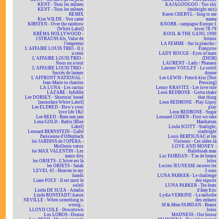
KENT - Tous les mômes
KAJAGOOGOO - Too shy
KENT - Tous les mômes
(midnight mix)
REMIX
Karen CHERYL - Sing to me
Kim WILDE - You came
mama
KIRSTEN - Over the rainbow
KNORR - campagne Europe 1
[White Label]
hiver 78-79
KRÉMA HOLLYWOOD -
KOOL & THE GANG 1990
J.STRAUSS fils, Valse de
hitmix
l'empereur
LA FEMME - Sur la planche /
L'AFFAIRE LOUIS TRIO - Il y
Françoise
a ceux
LADY ROUGE - Eyes of mars
L'AFFAIRE LOUIS TRIO -
[DIOR]
Nous on a tout
LAURENT - Lady / Pharaon
L'AFFAIRE LOUIS TRIO -
Laurent VOULZY - Le soleil
Succès de larmes
donne
L'AFFRONT NATIONAL -
Lee LEWIS - French kiss [Test
Jean-Marie tu charries
Pressing]
LA LUNA - Les cactus
Lenny KRAVITZ - Let love rule
LAZARE - Infidèle
Leon REDBONE - Gotta shake
Lee DORSEY - Shortnin' bread
that thing
[monoface White Label]
Leon REDBONE - Play Gipsy
Lee ELDRED - How's your
play
love life 1&2
Leon REDBONE - Sugar
Lee REED - Ram ram jam
Leonard COHEN - First we take
Lena GOLD - Radio [Blue
Manhattan
Label]
Linda SCOTT - Starlight,
Leonard BERNSTEIN - Gaîté
starbright
Parisienne d'Offenbach
Louis BERTIGNAC et les
les JARDINS de l'OPÉRA -
Visiteurs - Ces idées-là
Meilleurs vœux
LOVE AND MONEY -
les MAX VALENTIN - Les
Halleluiah man
maux dits
Luc FAIRDAN - T'as de beaux
les OBJETS - L'hiver est là
lolos
les OBJETS - Sarah
Lucien JEUNESSE raconte les
LEVEL 42 - Heaven in my
3 ours
hands
LUNA PARKER - Le challenge
Liane FOLY - Il est mort le
des espoirs
soleil
LUNA PARKER - Tes états
Linda DE SUZA - Amalia
d'âme Eric
Linda RONSTADT/Aaron
Lydia VERKINE - La mélodie
NEVILLE - When something is
des enfants
wrong...
M & Mme FAIRDAN - Beaux
LLOYD COLE - Downtown
lolos
Los LOBOS - Donna
MADNESS - Our house