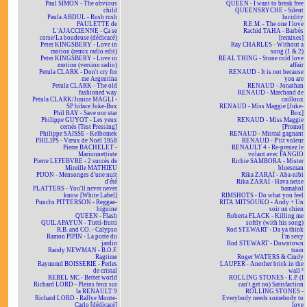
Paul SIMON - The obvious
QUEEN - I want to break free
child
QUEENSRYCHE - Silent
Paula ABDUL - Rush rush
lucidity
PAULETTE de
R.E.M. - The one I love
L'AJACCIENNE - Ça se
Rachid TAHA - Barbès
corse/La boudeuse (dédicacé)
[remixes]
Peter KINGSBERY - Love in
Ray CHARLES - Without a
motion (remix radio edit)
song (1 & 2)
Peter KINGSBERY - Love in
REAL THING - Stone cold love
motion (version radio)
affair
Petula CLARK - Don't cry for
RENAUD - It is not because
me Argentina
you are
Petula CLARK - The old
RENAUD - Jonathan
fashioned way
RENAUD - Marchand de
Petula CLARK/Junior MAGLI -
cailloux
SP biface Juke-Box
RENAUD - Miss Maggie [Juke-
Phil RAY - Save our star
Box]
Philippe GUYOT - Les yeux
RENAUD - Miss Maggie
cernés [Test Pressing]
[Promo]
Philippe SAISSE - Kelbomek
RENAUD - Mistral gagnant
PHILIPS - Vœux de Noël 1958
RENAUD - P'tit voleur
Pierre BACHELET -
RENAULT 4 - Re-prenez le
Marionnettiste
volant avec FANGIO
Pierre LEFEBVRE - 2 succès de
Richie SAMBORA - Mister
Mireille MATHIEU
bluesman
PIJON - Mensonges d'une nuit
Rika ZARAÏ - Aba-nibi
d'été
Rika ZARAÏ - Hava netse
PLATTERS - You'll never never
bamahol
know [White Label]
RIMSHOTS - Do what you feel
Punchs PITTERSON - Reggae-
RITA MITSOUKO - Andy + Un
biguine
soir un chien
QUEEN - Flash
Roberta FLACK - Killing me
QUILAPAYUN - Tutti-frutti
softly (with his song)
R.B. and CO. - Calypso
Rod STEWART - Da ya think
Ramon PIPIN - La porte du
I'm sexy
jardin
Rod STEWART - Downtown
Randy NEWMAN - B.O.F.
train
Ragtime
Roger WATERS & Cindy
Raymond BOISSERIE - Perles
LAUPER - Another brick in the
de cristal
wall ²
REBEL MC - Better world
ROLLING STONES - E.P. (I
Richard LORD - Pleins feux sur
can't get no) Satisfaction
la RENAULT 9
ROLLING STONES -
Richard LORD - Rallye Monte-
Everybody needs somebody to
Carlo [dédicacé]
love