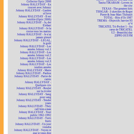
Collector Optic 2000
Tanita TIKARAM - Lovers in
Johnny HALLYDAY - En
the city
concert avec Johnny
TEXAS - The greatest hits
Johnny HALLYDAY - Garden
TISSGAR - 3 sketches de Roger
of love
Pierre & Jean-Marc Thibault
Johnny HALLYDAY - Il est
TOTAL - Hits d'Or 1987
terrible (Optic 2000)
TREMA - Objectifs Janvier 93
Johnny HALLYDAY - Ja, der
n°4
Elefant
TRICATEL Tri-Pocket 1 - Au
Johnny HALLYDAY - Je la
cœur de TRICATEL
croise tous les matins
U2 - Beautiful day
Johnny HALLYDAY - Je n'ai
ZIPPO OUÏ FM
jamais pleuré
Johnny HALLYDAY - LEGAL,
le goût
Johnny HALLYDAY - Les
années Johnny vol.1
Johnny HALLYDAY - Les
années Johnny vol.2
Johnny HALLYDAY - Les
années Johnny vol.3
Johnny HALLYDAY - Les
tendres années
Johnny HALLYDAY - Marie
Johnny HALLYDAY - Pardon
Johnny HALLYDAY - Partie de
cartes
Johnny HALLYDAY -
Quelques cris
Johnny HALLYDAY - Rouler
sur la rivière
Johnny HALLYDAY - Sang
pour sang
Johnny HALLYDAY - Tender
years
Johnny HALLYDAY - They
call him a man
Johnny HALLYDAY - Tout
public 1962-1992
Johnny HALLYDAY - Tutti
frutti
Johnny HALLYDAY - Un jour
viendra
Johnny HALLYDAY - Voyez ce
que je veux dire