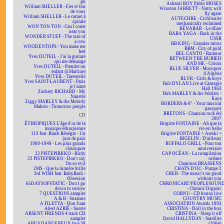
go
Ashanti ROY Pablo MOSES
William SHELLER - Fier et fou
Winston JARRETT - Natty will
de vous
fly again
William SHELLER - Le carnet à
AUTECHRE - Cichlisuite
spirale
mechanically reclaimed
WON TON TON - Can I come
BÉNABAR - Le dîner
near you
BABA YAGA - Back in the
WONDER STUFF - The size of
USSR
a cow
BB KING - Grandes mitos
WOODENTOPS - You make me
BBM - City of gold
feel
BEL CANTO - Rumour
Yves DUTEIL - J'ai la guitare
BETWEEN THE BURIED
qui me démange
AND ME - Colors
Yves DUTEIL - Prendre un
BLUE SILVER - Musiques
enfant (à Martine)
d'Algérie
Yves DUTEIL - Tarentelle
BLUR - Girls & boys
Yves SAINT-LAURENT - Paris
Bob DYLAN Live at Carnegie
je t'aime
Hall 1963
Zachary RICHARD - My
Bob MARLEY & the Wailers -
Nanette
Kaya
Ziggy MARLEY & the Melody
BORDERS & 6° - Your musical
Makers - Tomorrow people
passport
BRETONS - Chanson rock été
CD
2007
ÉTHIOPIQUES L'âge d'or de la
Brigitte FONTAINE - Ah que la
musique éthiopienne
vie est belle
113 feat. Black Rénégat - Un
Brigitte FONTAINE + Areski +
jour de paix
HIGELIN - D'ailleurs
1900-1949 - Les plus grands
BUFFALO GRILL - Pour ton
classiques
anniversaire
22 PISTEPIRKKO - Birdy
CAP OCÉAN - La compilation
22 PISTEPIRKKO - Don't say
océane
I'm so evil
Chantons BRASSENS
2MS - Que la lumière brille
CHATS D'OC - Pompe 2
3rd WISH feat. BabyBash -
CHER - The music's no good
Obsesion
without you
65DAYSOFSTATIC - Don't go
CHRONICART/PEOPLESOUN
down to sorrow
- Chronic'Organic
7 QUESTIONS sampler
CORNU - CD bonus live
A & B - Suzanne
COUNTRY MUSIC
A FILETTA - Don Juan
ASSOCIATION Awards 1993
Abed AZRIÉ - Suerte
CRISTINA - Doll in the box
ABSENT FRIENDS 4 track CD
CRISTINA - Sleep it off
sampler
David HALLYDAY - Satellite
ABUS DANGEREUX face 39
(2004)