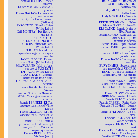
Emmylou HARRIS - Rose of
Dolly PARTON - Downtown
Cimarron
EARTH WIND & FIRE -
Enrico MACIAS - 2 ailes & 3
Saturday nite
plumes
Eddy MITCHELL - Lèche-
Enrico MACIAS - La France de
bottes blues
mon enfance
Eddy MITCHELL - Soixante
ENRIQUÉ - J'aime, J'aime...
soixante-deux
[dédicacé]
EDITH NYLON - Edith Nylon
ENZO ENZO - Blanche Neige
Edouard BAER - La bostella
[White Label]
ELEGANCE - Jamais de risque
Erik MONTRY - Des fleurs et
[Test Pressing]
des fusils
Etienne DAHO - Caribbean sea
ETHNIKOLOR
Etienne DAHO - Des
F.LEMARQUE/MARTIN
attractions désastre
CIRCUS - Succès de Paris
Etienne DAHO - Epaule tattoo
[White Label]
Etienne DAHO - Epaule tattoo
FÉLIX POTIN - Édition
(maxi)
spéciale inauguration super-
Etienne DAHO - Il ne dira pas
marché
[White Label]
FAMILLE FOUX - Un très
Etienne DAHO - Les voyages
joyeux Noël... [White Label]
immobiles
Félix FAIRANO - Moi je n'suis
EURYTHMICS - Sweet dreams
pas pressé [ACÉTATE]
(are made of this) REMIX 91
FFF - AC² N [White Label]
FARID - Un amour montagne
FIDO STEAKY - Les plus
Florent PAGNY - Ça fait des
belles musiques de films
nuits
FINE YOUNG CANNIBALS -
Florent PAGNY - Comme
The flame
d'habitude [Claude François]
France GALL - La chanson
Florent PAGNY - Jolie môme
d'Azima
[Léo Ferré]
Francis CABREL & Mercedes
Florent PAGNY - Tue-moi
SOSA - Yo vengo a ofrecer mi
FORBANS - Lève ton ful de là
corazon
Francis CABREL - Je rêve
Francis LEANDRI - EP Ton
Francis CABREL - Petite Marie
absence, ton silence [White
François FELDMAN - Comme
Label]
une évidence
Francis LEANDRI - SP Ton
François FELDMAN - Le p'tit
absence, ton silence [White
cireur
Label]
François FELDMAN - Les
Franck DIDIER - Pour la
valses de Vienne
première fois [Test Pressing]
François FELDMAN - Petit
François FELDMAN - Le
Frank
serpent qui danse
François FELDMAN & Joniece
Frédéric BERTHELOT -
JAMISON - J'ai peur
Privilège [maxi]
Frankie SMITH - The auction