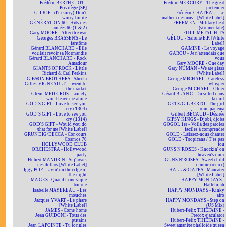
Frédéric BERTHELOT -
Freddie MERCURY - The great
Privilège [SP]
pretender
G-I JOE - (I'm sorry) Don't
Frédéric CHATEAU - Le
worry tonite
malheur des uns... [White Label]
GÉNÉRATION 60 - Hits des
FREEMEN - Military beat
années 60 (1 & 2)
(strumentale)
Gary MOORE - After the war
FULL METAL HITS
Georges BRASSENS - Le
GÉLOU - Salomé E.P. [White
fantôme
Label]
Gérard BLANCHARD - Elle
GAMINE - Le voyage
voulait revoir sa Normandie
GAROU - Je n'attendais que
Gérard BLANCHARD - Rock
vous
Amadour
Gary MOORE - One day
GIANTS OF ROCK - Little
Gary NUMAN - We are glass
Richard & Carl Perkins
[White Label]
GIBSON BROTHERS - Sheela
George MICHAEL - Careless
Gilles VIGNEAULT - I went to
whisper
the market
George MICHAEL - Older
Glenn MEDEIROS - Lonely
Gérard BLANC - Du soleil dans
won't leave me alone
la nuit
GOD'S GIFT - Love to see you
GETZ/GILBERTO - The girl
cry (1304)
from Ipanema
GOD'S GIFT - Love to see you
Gilbert BÉCAUD - Désirée
cry (1314)
GIPSY KINGS - Djobi, djoba
GOD'S GIFT - Would you do
GOGOL 1er - Voilà des paroles
that for me [White Label]
faciles à comprendre
GRUNDIG/DECCA - Concours
GOLD - Laissez-nous chanter
Cosmos 70
GOLD - Tropicana / T'es pas
HOLLYWOOD CLUB
fou
ORCHESTRA - Hollywood
GUNS N'ROSES - Knockin' on
party
heaven's door
Hubert MANDRIN - Si j'avais
GUNS N'ROSES - Sweet child
des dollars [White Label]
o'mine (remix)
Iggy POP - Livin' on the edge of
HALL & OATES - Maneater
the night
[White Label]
IMAGES - Quand la musique
HAPPY MONDAYS -
tourne
Hallelujah
Isabelle MAYEREAU - Les
HAPPY MONDAYS - Kinky
mouches
afro
Jacques YVART - Le phare
HAPPY MONDAYS - Step on
[White Label]
(US Mix)
JAMES - Come home
Hubert-Félix THIÉFAINE -
Jean GUIDONI - Tous des
Precox ejaculator
putains
Hubert-Félix THIÉFAINE -
Jean LAPOINTE - Tu jongles
Sweet amanite phalloïde queen