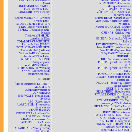
SCHÖLLER - In Schöller ist
Tableaux d'une exposition
Musik
MONSIEUR Z - Fourrure et
SIGUE SIGUE SPUTNICK -
Musique [numéroté]
Flaunt it [White Label]
MORRISSEY - Viva hate
SONOLOR - Vœux sonores
MÖTLEY CRÜE - Smokin' in
1975
the boys room
Sophie MARCEAU - Certitude
Murray HEAD - Sooner or later
[White Label]
MUSTANG Kollektion Herbst
STOFFEL & FILS 1950-1975
Winter 83
T'PAU - Rage [White Label]
Nanette WORKMAN - Chaude
TEPPAZ - Technique spatio-
[white label]
dynamic
ORISHAS - Orishas llego
Théâtre de l'EMPIRE -
remixes
compilation Rétro
OSIBISA - Ojah awake [White
TOPALOFF-VERCHUREN -
Label]
Le couple idéal [TP/WL]
PET SHOP BOYS - Behaviour
TOPALOFF~VERCHUREN -
Peter GABRIEL - 4 (Security)
Le couple idéal [dédicacé]
Peter TOSH - Captured live
Victoria PARRY - Love and
Philip OAKEY & Giorgio
devotion [White Label]
MORODER
WESTBOUND SOUND -
PHILIPS - Promo Promo 74
Sampler promo
PHILIPS Spécial Club été 76
WYOMING TRAVEL
vol.1
COMMISSION - In Wyoming
PHILIPS Spécial Club été 78
YANN - Continent perdu
vol. 2
(continue continue)
Pierre SCHAEFFER & Pierre
HENRY - Symphonie pour un
45 TOURS
homme seul
PRODIGY - Speedway (theme
Éditions musicales LEBRIOT -
from Fastlane)
MIDEM 1970
QUEEN - Live magic
20ème anniversaire de
REAL THING - Boogie down
CONFORAMA
RITA MITSOUKO n°1 - Marcia
5000 VOLTS - Motion man /
baila / Hip kit
Bye love
RITA MITSOUKO n°2 - C'est
ABC - Poison arrow
comme ça / Y'a d'la haine
Abdel DJELIL - Elle passe sa
RITA MITSOUKO n°3 - Andy /
vie en voyage
Les histoires d'A
ABDUL HASSAN
ROXY MUSIC - Avalon
ORCHESTRA - Arabian affair
ROXY MUSIC - Flesh + Blood
ADAMO - Inch'Allah
SHAKATAK - Night birds
ADAMO - Le carosse d'or
SIMPLY RED - Fairground
AFTERSHOCK - Always
SINGIN' IN THE RAIN - b.o.f.
thinking
Chantons sous la pluie
Al JARREAU - Never givin' up
Sophie ELLIS-BEXTOR -
[Test Pressing]