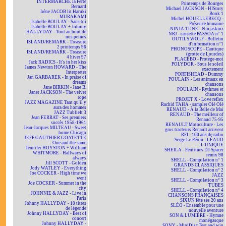
INTERMARCHÉ la Ferté
Printemps de Bourges
Bernard
Michael JACKSON - HIStory
Irène JACOB lit Haruki
Book 1
MURAKAMI
Michel HOUELLEBECQ -
Isabelle BOULAY - Sans toi
Présence humaine
Isabelle BOULAY + Johnny
NINJA TUNE - Ninjaskinz
HALLYDAY - Tout au bout de
NRJ - cassette PASSOA n° 1
nos peines
OUTILS WOLF - Bulletin
ISLAND/REMARK - Treasure
d'information n°1
2 printemps 96
PHONOSCOPE - Cantique
ISLAND/REMARK - Treasure
(grotte de Lourdes)
4 hiver 97
PLACEBO - Protège-moi
Jack RADICS - It's in her kiss
POLYDOR - Sous le soleil
James Newton HOWARD - The
exactement
Interpreter
PORTISHEAD - Dummy
Jan GARBAREK - In praise of
POULAIN - Les animaux en
dreams
chansons
Jane BIRKIN - Jane B.
POULAIN - Rythmes et
Janet JACKSON - The velvet
chansons
rope
PROJET X - Love reflex
JAZZ MAGAZINE Tant qu'il y
Rachid TAHA - sampler Olé Olé
aura des hommes
RENAUD - À la Belle de Mai
JAZZ Tublieft 3
RENAUD - The meilleur of
Jean FERRAT - Ses premiers
Renaud 75-95
succès 1958-1961
RENAULT Motoculture - Les
Jean-Jacques MILTEAU - Sweet
gros tracteurs Renault arrivent
home Chicago
RFI - 100 ans de radio
JEFF GAUTHIER GOATETTE
Serge Le Péron - LÉAUD
- One and the same
L'UNIQUE
Jennifer HOYSTON + William
SHEILA - Feutrines DJ Spacer
WHITMORE - Hallways of
remix 98
always
SHELL - Compilation n° 1
Jill SCOTT - Golden
GRANDS CLASSIQUES
Jody WATLEY - Everything
SHELL - Compilation n° 2
Joe COCKER - High time we
JAZZ
went
SHELL - Compilation n° 3
Joe COCKER - Summer in the
TUBES
city
SHELL - Compilation n° 4
JOHNNIE & JAZZ - Live in
CHANSONS FRANÇAISES
Paris
SIXUN fête ses 20 ans
Johnny HALLYDAY - 10 titres
SLÉO - Ensemble pour une
de légende
nouvelle aventure
Johnny HALLYDAY - Best of
SON & LUMIÈRE - Hymne
concert
monégasque
Johnny HALLYDAY -
SONY - MiniDisc Test and win