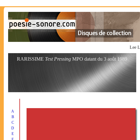
Lee L
RARISSIME
Test Pressing
MPO datant du 3 août 1989
A
B
C
D
E
F