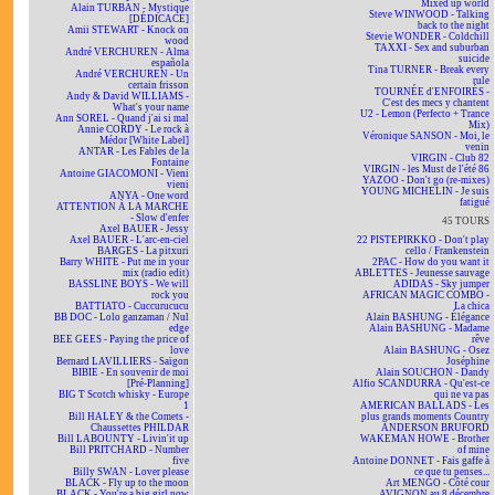
Mixed up world
Alain TURBAN - Mystique
Steve WINWOOD - Talking
[DÉDICACÉ]
back to the night
Amii STEWART - Knock on
Stevie WONDER - Coldchill
wood
TAXXI - Sex and suburban
André VERCHUREN - Alma
suicide
española
Tina TURNER - Break every
André VERCHUREN - Un
rule
certain frisson
TOURNÉE d'ENFOIRÉS -
Andy & David WILLIAMS -
C'est des mecs y chantent
What's your name
U2 - Lemon (Perfecto + Trance
Ann SOREL - Quand j'ai si mal
Mix)
Annie CORDY - Le rock à
Véronique SANSON - Moi, le
Médor [White Label]
venin
ANTAR - Les Fables de la
VIRGIN - Club 82
Fontaine
VIRGIN - les Must de l'été 86
Antoine GIACOMONI - Vieni
YAZOO - Don't go (re-mixes)
vieni
YOUNG MICHELIN - Je suis
ANYA - One word
fatigué
ATTENTION À LA MARCHE
- Slow d'enfer
45 TOURS
Axel BAUER - Jessy
Axel BAUER - L'arc-en-ciel
22 PISTEPIRKKO - Don't play
BARGES - La pitxuri
cello / Frankenstein
Barry WHITE - Put me in your
2PAC - How do you want it
mix (radio edit)
ABLETTES - Jeunesse sauvage
BASSLINE BOYS - We will
ADIDAS - Sky jumper
rock you
AFRICAN MAGIC COMBO -
BATTIATO - Cuccurucucu
La chica
BB DOC - Lolo ganzaman / Nul
Alain BASHUNG - Élégance
edge
Alain BASHUNG - Madame
BEE GEES - Paying the price of
rêve
love
Alain BASHUNG - Osez
Bernard LAVILLIERS - Saïgon
Joséphine
BIBIE - En souvenir de moi
Alain SOUCHON - Dandy
[Pré-Planning]
Alfio SCANDURRA - Qu'est-ce
BIG T Scotch whisky - Europe
qui ne va pas
1
AMERICAN BALLADS - Les
Bill HALEY & the Comets -
plus grands moments Country
Chaussettes PHILDAR
ANDERSON BRUFORD
Bill LABOUNTY - Livin'it up
WAKEMAN HOWE - Brother
Bill PRITCHARD - Number
of mine
five
Antoine DONNET - Fais gaffe à
Billy SWAN - Lover please
ce que tu penses...
BLACK - Fly up to the moon
Art MENGO - Côté cour
BLACK - You're a big girl now
AVIGNON au 8 décembre