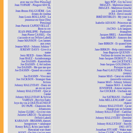
avec ma vie [Test Pressing]
Iggy POP - Cry for love
Jean TOPART - Peugeot 604 SL
IMAGES - Maîtresse (maxi)
V6
IMAGES - Maîtresse (touche
Jean-Bruno FALGUIÈRE - Les
pas à mes tresses)
écrans de cinéma
INXS - Devil inside
Jean-Louis ROLLAND - La
IRRÉSISTIBLES - My year is a
jeunesse est finie [Test
day
Pressing]
Isabelle ADJANI - Princesse au
Jean-Patrick CAPDEVIELLE -
petit pois
Born to cry
JACNO - Les langues
JEAN-PHILIPPE - Pardonne
étrangères
Jean-Pierre CASSEL - On
Jacques BREL - Amsterdam
s'accorde et on [White Label]
Jane BIRKIN - Amours des
Jeane MANSON - Les larmes
feintes
aux yeux
Jane BIRKIN - Et quand bien
Jeanne MAS - Johnny Johnny ²
même
JEREMY DAYS - Give it a
Jane BIRKIN - Help camionneur
name
Jean-Baptiste QUENIN -
Jerry REED - Amos Moses
Veilleur de toutes les nuits
Joan BAEZ - Asimbonanga
Jean-Jacques DEBOUT - Un
Joe DASSIN - Kanterbräu
mot [ACÉTATE]
Joe DASSIN - L'été indien
Jean-Jacques GOLDMAN -
Joe DASSIN - Me que me que
Puisque tu pars
Joe DASSIN - Quand on a seize
Jean-Paul GAULTIER - Noisy
ans
(remix)
Joe DASSIN - Vive moi
Jeanne MAS - Cœur en stéréo
Joe JACKSON - Stranger than
(nouvelle version)
fiction
Jeanne MAS - Johnny Johnny
Johnny HALLYDAY - Dans un
Jeanne MAS - L'enfant
an ou un jour
JENNIFER - Amour express
Johnny HALLYDAY - Que je
Joe COCKER - Unchain my
t'aime
heart
Johnny HALLYDAY & Sylvie
Joe SATRIANI - I believe
VARTAN - Bye bye baby
John MELLENCAMP - Last
Joye du vin à CHÂTEAUNEUF
chance
DU PAPE - Chansons des
Johnny HALLYDAY - Ça ne
échansons
change pas un homme
Julien CLERC - Ce n'est rien
Johnny HALLYDAY - Cadillac
Juliette GRÉCO - Ta jalousie
(picture-disc)
[White Label]
Johnny HALLYDAY - Derrière
KARAJAN - BRAHMS, danses
l'amour
hongroises + catalogue
Johnny HALLYDAY - Succès
Kenny BALL & his jazz band -
1961-1973
Hawaiian war chant
Jonathan STUART - Wako man
KENT - On fait c'qu'on peut
Julien CLERC - This melody