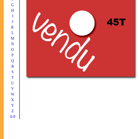
G
H
I
J
K
L
M
N
O
P
Q
R
S
T
U
V
W
X
Y
Z
0-9