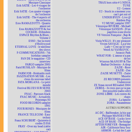
Musique Classique
TRAX hors série # 5 NINJA
Erik SATIE - Les 4 visages de
TUNE
l'orchestre
U2 - Lemon
Erik SATIE - Les quatre visages
U2 - Stuck in a moment you
de l'orchestre
can't get out of
Erik SATIE - The 4 aspects of
UNDER BYEN - Live @
the orchestra
Haldern Pop
Eros RAMAZZOTTI - Quanto
V2 MUSIC sampler 1997
amore sei
Véronique RIVIÈRE - Michaël
Eros RAMAZZOTTI & Joe
Véronique SANSON - D'un
COCKER - Difendero
papillon à une étoile
ESPACE Rhythm & Blues -
VF-Version Française - Rap &
Volume 2
Groove
ESSO - Sur la route
Viola WILLS - It's my pleasure
d'Hollywood
Vivien SAVAGE - La p'tite
ETERNAL LOVE - le meilleur
Lady + C'est qu'le vent
des slows
Weird Al YANKOVIC -
F-COMMUNICATIONS - 7th
Jurassic Park
birthday sampler
WHAT FOR - L'amour n'a pas
FAN DE le magazine - CD
de loi
interview
Winston McANUFF & The
FARGO sampler 2005
Bazbaz Orchestra - A drop
Farid RUSSLAN - Musique de
ZAZIE - Rose
films
ZAZIE - Zen
FARM JOB - Hokkaïdo rush
ZAZIE MUSETTE - Zazie
FASZINATION MUSIK - Les
Musette
clous du nouveau label
ZE RECORDS presents
FATA MORGANA - Le petit
Undercover
monde
ZE Xmas record REloaded 2004
Festival BLUES SUR SEINE
ZEBDA - Je crois que ça va pas
2003
être possible (radio edit)
FNAC - Parcours black
ZONE LIBRE - Les contes du
FNAC MUSIC - Actualités
chaos
Printemps 93
ZORA - La famille
FOOD RECORDS sampler
ZORA - Panaméenne
1991
AUTRES SUPPORTS
FOUR ROSES - Musiques de
films
AC-DC - Ballbreaker, la bio par
FRANCE TELECOM - Easy
Philippe MANOEUVRE
techno
ACE OF BASE - Lucky love
Franz SCHUBERT - Quintette à
ACE OF BASE - The bridge
cordes D.956
AFTER FOREVER - Remagine
FRAY - Over my head (cable
AIR - Californie/Sexy boy
car)
ARMOR - Le bal des Laze