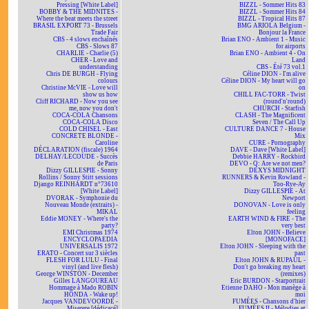
Pressing [White Label]
BIZZL - Sommer Hits 83
BOBBY & THE MIDNITES -
BIZZL - Sommer Hits 84
Where the beat meets the street
BIZZL - Tropical Hits 87
BRASIL EXPORT 73 - Brussels
BMG ARIOLA Belgium -
Trade Fair
Bonjour la France
CBS - 4 slows enchaînés
Brian ENO - Ambient 1 - Music
CBS - Slows 87
for airports
CHARLIE - Charlie (5)
Brian ENO - Ambient 4 - On
CHER - Love and
Land
understanding
CBS - Été 73 vol.1
Chris DE BURGH - Flying
Céline DION - I'm alive
colours
Céline DION - My heart will go
Christine McVIE - Love will
on
show us how
CHILL FAC-TORR - Twist
Cliff RICHARD - Now you see
(round'n'round)
me, now you don't
CHURCH - Starfish
COCA-COLA Chansons
CLASH - The Magnificent
COCA-COLA Disco
Seven / The Call Up
COLD CHISEL - East
CULTURE DANCE 7 - House
CONCRETE BLONDE -
Mix
Caroline
CURE - Pornography
DÉCLARATION (fiscale) 1964
DAVE - Dave [White Label]
DELHAY/LECOUDE - Succès
Debbie HARRY - Rockbird
de Paris
DEVO - Q: Are we not men?
Dizzy GILLESPIE - Sonny
DEXYS MIDNIGHT
Rollins / Sonny Stitt sessions
RUNNERS & Kevin Rowland -
Django REINHARDT n°73610
Too-Rye-Ay
[White Label]
Dizzy GILLESPIE - At
DVORAK - Symphonie du
Newport
Nouveau Monde (extraits) -
DONOVAN - Love is only
MIKAL
feeling
Eddie MONEY - Where's the
EARTH WIND & FIRE - The
party?
very best
EMI Christmas 1974
Elton JOHN - Believe
ENCYCLOPAEDIA
[MONOFACE]
UNIVERSALIS 1972
Elton JOHN - Sleeping with the
ERATO - Concert sur 3 siècles
past
FLESH FOR LULU - Final
Elton JOHN & RUPAUL -
vinyl (and live flesh)
Don't go breaking my heart
George WINSTON - December
(remixes)
Gilles LANGOUREAU
Eric BURDON - Starportrait
Hommage à Mado ROBIN
Etienne DAHO - Mon manège à
HONDA - Wake up!
moi
Jacques VANDEVOORDE -
FUMÉES - Chansons d'hier
Miserere [dédicacé]
FUMÉES II - Mélodies et