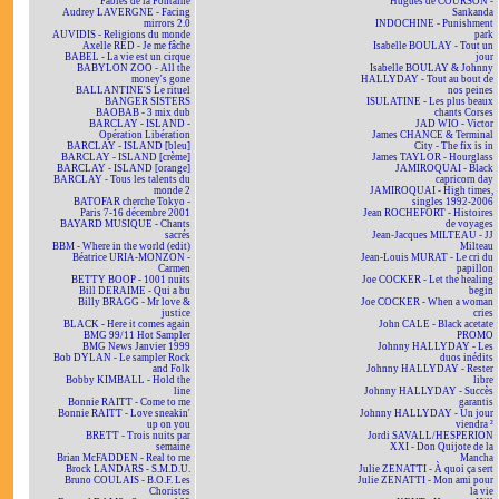
Fables de la Fontaine
Hugues de COURSON -
Audrey LAVERGNE - Facing
Sankanda
mirrors 2.0
INDOCHINE - Punishment
AUVIDIS - Religions du monde
park
Axelle RED - Je me fâche
Isabelle BOULAY - Tout un
BABEL - La vie est un cirque
jour
BABYLON ZOO - All the
Isabelle BOULAY & Johnny
money's gone
HALLYDAY - Tout au bout de
BALLANTINE'S Le rituel
nos peines
BANGER SISTERS
ISULATINE - Les plus beaux
BAOBAB - 3 mix dub
chants Corses
BARCLAY - ISLAND -
JAD WIO - Victor
Opération Libération
James CHANCE & Terminal
BARCLAY - ISLAND [bleu]
City - The fix is in
BARCLAY - ISLAND [crème]
James TAYLOR - Hourglass
BARCLAY - ISLAND [orange]
JAMIROQUAI - Black
BARCLAY - Tous les talents du
capricorn day
monde 2
JAMIROQUAI - High times,
BATOFAR cherche Tokyo -
singles 1992-2006
Paris 7-16 décembre 2001
Jean ROCHEFORT - Histoires
BAYARD MUSIQUE - Chants
de voyages
sacrés
Jean-Jacques MILTEAU - JJ
BBM - Where in the world (edit)
Milteau
Béatrice URIA-MONZON -
Jean-Louis MURAT - Le cri du
Carmen
papillon
BETTY BOOP - 1001 nuits
Joe COCKER - Let the healing
Bill DERAIME - Qui a bu
begin
Billy BRAGG - Mr love &
Joe COCKER - When a woman
justice
cries
BLACK - Here it comes again
John CALE - Black acetate
BMG 99/11 Hot Sampler
PROMO
BMG News Janvier 1999
Johnny HALLYDAY - Les
Bob DYLAN - Le sampler Rock
duos inédits
and Folk
Johnny HALLYDAY - Rester
Bobby KIMBALL - Hold the
libre
line
Johnny HALLYDAY - Succès
Bonnie RAITT - Come to me
garantis
Bonnie RAITT - Love sneakin'
Johnny HALLYDAY - Un jour
up on you
viendra ²
BRETT - Trois nuits par
Jordi SAVALL/HESPERION
semaine
XXI - Don Quijote de la
Brian McFADDEN - Real to me
Mancha
Brock LANDARS - S.M.D.U.
Julie ZENATTI - À quoi ça sert
Bruno COULAIS - B.O.F. Les
Julie ZENATTI - Mon ami pour
Choristes
la vie