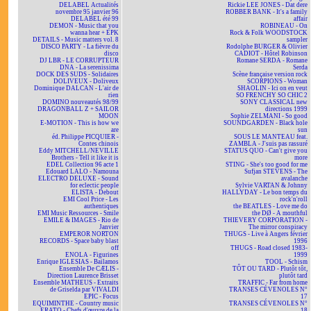
DELABEL Actualités
Rickie LEE JONES - Dat dere
novembre 95 janvier 96
ROBBER BANK - It's a family
DELABEL été 99
affair
DEMON - Music that you
ROBINEAU - On
wanna hear + EPK
Rock & Folk WOODSTOCK
DETAILS - Music matters vol. 8
sampler
DISCO PARTY - La fièvre du
Rodolphe BURGER & Olivier
disco
CADIOT - Hôtel Robinson
DJ LBR - LE CORRUPTEUR
Romane SERDA - Romane
DNA - La serenissima
Serda
DOCK DES SUDS - Solidaires
Scène française version rock
DOLIVEUX - Doliveux
SCORPIONS - Woman
Dominique DALCAN - L'air de
SHAOLIN - Ici on en veut
rien
SO FRENCHY SO CHIC 2
DOMINO nouveautés 98/99
SONY CLASSICAL new
DRAGONBALL Z + SAILOR
directions 1999
MOON
Sophie ZELMANI - So good
E-MOTION - This is how we
SOUNDGARDEN - Black hole
are
sun
éd. Philippe PICQUIER -
SOUS LE MANTEAU feat.
Contes chinois
ZAMBLA - J'suis pas rassuré
Eddy MITCHELL/NEVILLE
STATUS QUO - Can't give you
Brothers - Tell it like it is
more
EDEL Collection 96 acte 1
STING - She's too good for me
Edouard LALO - Namouna
Sufjan STEVENS - The
ELECTRO DELUXE - Sound
avalanche
for eclectic people
Sylvie VARTAN & Johnny
ELISTA - Debout
HALLYDAY - Le bon temps du
EMI Cool Price - Les
rock'n'roll
authentiques
the BEATLES - Love me do
EMI Music Ressources - Smile
the DØ - A mouthful
EMILE & IMAGES - Rio de
THIEVERY CORPORATION -
Janvier
The mirror conspiracy
EMPEROR NORTON
THUGS - Live à Angers février
RECORDS - Space baby blast
1996
off
THUGS - Road closed 1983-
ENOLA - Figurines
1999
Enrique IGLESIAS - Bailamos
TOOL - Schism
Ensemble De CÆLIS -
TÔT OU TARD - Plutôt tôt,
Direction Laurence Brisset
plutôt tard
Ensemble MATHEUS - Extraits
TRAFFIC - Far from home
de Griselda par VIVALDI
TRANSES CÉVENOLES N°
EPIC - Focus
17
EQUIMINTHE - Country music
TRANSES CÉVENOLES N°
ERATO - Chefs d'œuvre de la
18