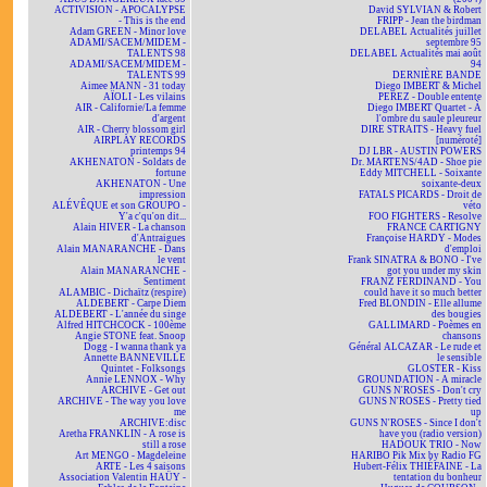
ACTIVISION - APOCALYPSE
David SYLVIAN & Robert
- This is the end
FRIPP - Jean the birdman
Adam GREEN - Minor love
DELABEL Actualités juillet
ADAMI/SACEM/MIDEM -
septembre 95
TALENTS 98
DELABEL Actualités mai août
ADAMI/SACEM/MIDEM -
94
TALENTS 99
DERNIÈRE BANDE
Aimee MANN - 31 today
Diego IMBERT & Michel
AÏOLI - Les vilains
PEREZ - Double entente
AIR - Californie/La femme
Diego IMBERT Quartet - À
d'argent
l'ombre du saule pleureur
AIR - Cherry blossom girl
DIRE STRAITS - Heavy fuel
AIRPLAY RECORDS
[numéroté]
printemps 94
DJ LBR - AUSTIN POWERS
AKHENATON - Soldats de
Dr. MARTENS/4AD - Shoe pie
fortune
Eddy MITCHELL - Soixante
AKHENATON - Une
soixante-deux
impression
FATALS PICARDS - Droit de
ALÉVÊQUE et son GROUPO -
véto
Y'a c'qu'on dit...
FOO FIGHTERS - Resolve
Alain HIVER - La chanson
FRANCE CARTIGNY
d'Antraigues
Françoise HARDY - Modes
Alain MANARANCHE - Dans
d'emploi
le vent
Frank SINATRA & BONO - I've
Alain MANARANCHE -
got you under my skin
Sentiment
FRANZ FERDINAND - You
ALAMBIC - Dichaïtz (respire)
could have it so much better
ALDEBERT - Carpe Diem
Fred BLONDIN - Elle allume
ALDEBERT - L'année du singe
des bougies
Alfred HITCHCOCK - 100ème
GALLIMARD - Poèmes en
Angie STONE feat. Snoop
chansons
Dogg - I wanna thank ya
Général ALCAZAR - Le rude et
Annette BANNEVILLE
le sensible
Quintet - Folksongs
GLOSTER - Kiss
Annie LENNOX - Why
GROUNDATION - A miracle
ARCHIVE - Get out
GUNS N'ROSES - Don't cry
ARCHIVE - The way you love
GUNS N'ROSES - Pretty tied
me
up
ARCHIVE:disc
GUNS N'ROSES - Since I don't
Aretha FRANKLIN - A rose is
have you (radio version)
still a rose
HADOUK TRIO - Now
Art MENGO - Magdeleine
HARIBO Pik Mix by Radio FG
ARTE - Les 4 saisons
Hubert-Félix THIÉFAINE - La
Association Valentin HAÜY -
tentation du bonheur