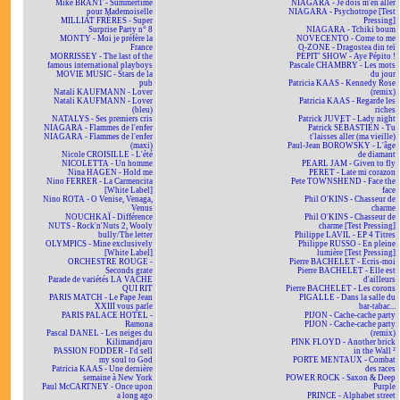
Mike BRANT - Summertime
NIAGARA - Je dois m'en aller
pour Mademoiselle
NIAGARA - Psychotrope [Test
MILLIAT FRÈRES - Super
Pressing]
Surprise Party n° 8
NIAGARA - Tchiki boum
MONTY - Moi je préfère la
NOVECENTO - Come to me
France
O-ZONE - Dragostea din teï
MORRISSEY - The last of the
PÉPIT' SHOW - Aye Pépito !
famous international playboys
Pascale CHAMBRY - Les mots
MOVIE MUSIC - Stars de la
du jour
pub
Patricia KAAS - Kennedy Rose
Natali KAUFMANN - Lover
(remix)
Natali KAUFMANN - Lover
Patricia KAAS - Regarde les
(bleu)
riches
NATALYS - Ses premiers cris
Patrick JUVET - Lady night
NIAGARA - Flammes de l'enfer
Patrick SÉBASTIEN - Tu
NIAGARA - Flammes de l'enfer
t'laisses aller (ma vieille)
(maxi)
Paul-Jean BOROWSKY - L'âge
Nicole CROISILLE - L'été
de diamant
NICOLETTA - Un homme
PEARL JAM - Given to fly
Nina HAGEN - Hold me
PERET - Late mi corazon
Nino FERRER - La Carmencita
Pete TOWNSHEND - Face the
[White Label]
face
Nino ROTA - O Venise, Venaga,
Phil O'KINS - Chasseur de
Venus
charme
NOUCHKAÏ - Différence
Phil O'KINS - Chasseur de
NUTS - Rock'n'Nuts 2, Wooly
charme [Test Pressing]
bully/The letter
Philippe LAVIL - EP 4 Titres
OLYMPICS - Mine exclusively
Philippe RUSSO - En pleine
[White Label]
lumière [Test Pressing]
ORCHESTRE ROUGE -
Pierre BACHELET - Écris-moi
Seconds grate
Pierre BACHELET - Elle est
Parade de variétés LA VACHE
d'ailleurs
QUI RIT
Pierre BACHELET - Les corons
PARIS MATCH - Le Pape Jean
PIGALLE - Dans la salle du
XXIII vous parle
bar-tabac...
PARIS PALACE HOTEL -
PIJON - Cache-cache party
Ramona
PIJON - Cache-cache party
Pascal DANEL - Les neiges du
(remix)
Kilimandjaro
PINK FLOYD - Another brick
PASSION FODDER - I'd sell
in the Wall ²
my soul to God
PORTE MENTAUX - Combat
Patricia KAAS - Une dernière
des races
semaine à New York
POWER ROCK - Saxon & Deep
Paul McCARTNEY - Once upon
Purple
a long ago
PRINCE - Alphabet street