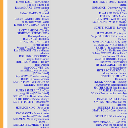
Richard LORD - The winning
ROLLING STONES - Paint It,
lion (it's time to go)
Black
Richard MARX - Keep coming
ROMANCE - Dance my way to
back
your heart
Richard MARX - Now and
Rose LAURENS - Africa
forever
ROXY MUSIC - Avalon
Richard SANDERSON - Check
RUN DMC - Walk this way
on the list [White Label]
SCORPIONS - Wind of change
Richard SANDERSON - She's a
(maxi)
lady
SCRITTI POLITTI - Lover to
RICKY AMIGOS - Téquila
fall
RIGHTEOUS BROTHERS -
SEPTEMBER - Cry for you
Unchained melody
Serge GAINSBOURG - Love on
Rika ZARAÏ - Hallelou
the beat
RITA MITSOUKO - Don't
Serge GAINSBOURG & Eddy
forget the nite
MITCHELL - Vieille canaille
Robert PALMER - Happiness
SHEILA - Spacer remix 98 ²
Rod STEWART - This old heart
SHONA - Elodie mon rêve
of mine
Sidney BECHET - Petite fleur /
ROLLING BIDOCHONS -
Dans les rues d'Antibes
Jumpin' Jack Flasque
Sinead O'CONNOR - Jump in
ROLLING STONES - Honky
the river [Test Pressing]
tonk women
SISTER SLEDGE - He's the
Ron GOODWIN - Ces
greatest dancer
merveilleux fous volants...
SISTERS OF MERCY - All
[White Label]
along the watchtower
Roy ROBY - Time for dancing
SISTERS OF MERCY -
RUDY La Scala - Woman
Dominion
SALT'N'PEPA - You showed me
SKUNK ANANSIE - Secretly
SANDRA - Secret land
(Armand van Helden remix)
(remixes)
SMITHEREENS feat. Belinda
SANTA ESMERALDA - C'est
CARLISLE - Blue period
magnifique [White Label]
SONY - Test record for cartridge
SCORPIONS - Don't believe her
file
SCORPIONS - Wind of change
SPANDAU BALLET - True
SCRITTI POLITTI - Boom there
SPARKS - Music that you can
she was
dance to
SENATOR KING - Rock your
SPINNERS - I'll be around
baby
STATUS QUO - Can't give you
SG GIGANTE - Fumar é matar
more
saudades [White Label]
STEEL PULSE - Soul of my
SHAMEN - Move any mountain
soul
Progen 91
Steve WINWOOD - Don't you
SHIRLEY & COMPANY - I like
know what the night can do
to dance
[White Label]