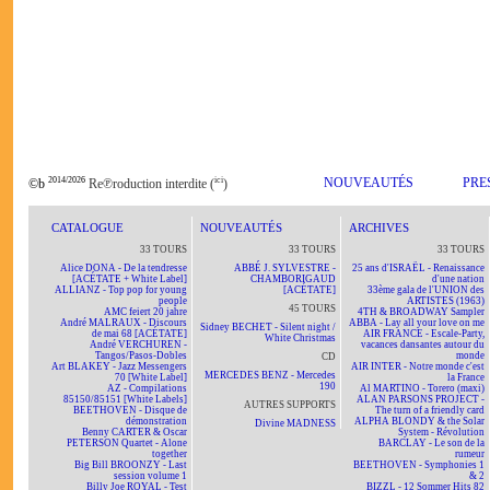
2014/2026
ici
NOUVEAUTÉS
PRE
©b
Re℗roduction interdite (
)
CATALOGUE
NOUVEAUTÉS
ARCHIVES
33 TOURS
33 TOURS
33 TOURS
Alice DONA - De la tendresse
ABBÉ J. SYLVESTRE -
25 ans d'ISRAËL - Renaissance
[ACÉTATE + White Label]
CHAMBORIGAUD
d'une nation
ALLIANZ - Top pop for young
[ACÉTATE]
33ème gala de l'UNION des
people
ARTISTES (1963)
45 TOURS
AMC feiert 20 jahre
4TH & BROADWAY Sampler
André MALRAUX - Discours
ABBA - Lay all your love on me
Sidney BECHET - Silent night /
de mai 68 [ACÉTATE]
AIR FRANCE - Escale-Party,
White Christmas
André VERCHUREN -
vacances dansantes autour du
Tangos/Pasos-Dobles
monde
CD
Art BLAKEY - Jazz Messengers
AIR INTER - Notre monde c'est
MERCEDES BENZ - Mercedes
70 [White Label]
la France
190
AZ - Compilations
Al MARTINO - Torero (maxi)
85150/85151 [White Labels]
ALAN PARSONS PROJECT -
AUTRES SUPPORTS
BEETHOVEN - Disque de
The turn of a friendly card
démonstration
ALPHA BLONDY & the Solar
Divine MADNESS
Benny CARTER & Oscar
System - Révolution
PETERSON Quartet - Alone
BARCLAY - Le son de la
together
rumeur
Big Bill BROONZY - Last
BEETHOVEN - Symphonies 1
session volume 1
& 2
Billy Joe ROYAL - Test
BIZZL - 12 Sommer Hits 82