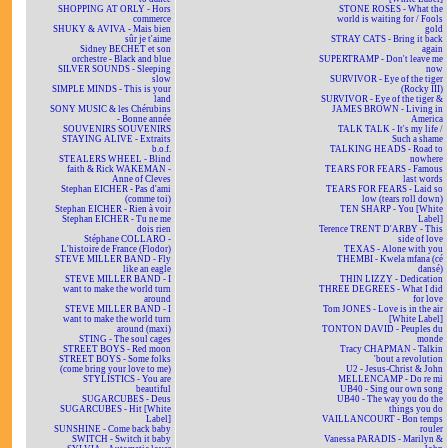
SHOPPING AT ORLY - Hors
STONE ROSES - What the
commerce
world is waiting for / Fools
SHUKY & AVIVA - Mais bien
gold
sûr je t'aime
STRAY CATS - Bring it back
Sidney BECHET et son
again
orchestre - Black and blue
SUPERTRAMP - Don't leave me
SILVER SOUNDS - Sleeping
now
slow
SURVIVOR - Eye of the tiger
SIMPLE MINDS - This is your
(Rocky III)
land
SURVIVOR - Eye of the tiger &
SONY MUSIC & les Chérubins
JAMES BROWN - Living in
- Bonne année
America
SOUVENIRS SOUVENIRS
TALK TALK - It's my life /
STAYING ALIVE - Extraits
Such a shame
b.o.f.
TALKING HEADS - Road to
STEALERS WHEEL - Blind
nowhere
faith & Rick WAKEMAN -
TEARS FOR FEARS - Famous
Anne of Cleves
last words
Stephan EICHER - Pas d'ami
TEARS FOR FEARS - Laid so
(comme toi)
low (tears roll down)
Stephan EICHER - Rien à voir
TEN SHARP - You [White
Stephan EICHER - Tu ne me
Label]
dois rien
Terence TRENT D'ARBY - This
Stéphane COLLARO -
side of love
L'histoire de France (Flodor)
TEXAS - Alone with you
STEVE MILLER BAND - Fly
THEMBI - Kwela mfana (cé
like an eagle
dansé)
STEVE MILLER BAND - I
THIN LIZZY - Dedication
want to make the world turn
THREE DEGREES - What I did
around
for love
STEVE MILLER BAND - I
Tom JONES - Love is in the air
want to make the world turn
[White Label]
around (maxi)
TONTON DAVID - Peuples du
STING - The soul cages
monde
STREET BOYS - Red moon
Tracy CHAPMAN - Talkin
STREET BOYS - Some folks
'bout a revolution
(come bring your love to me)
U2 - Jesus-Christ & John
STYLISTICS - You are
MELLENCAMP - Do re mi
beautiful
UB40 - Sing our own song
SUGARCUBES - Deus
UB40 - The way you do the
SUGARCUBES - Hit [White
things you do
Label]
VAILLANCOURT - Bon temps
SUNSHINE - Come back baby
rouler
SWITCH - Switch it baby
Vanessa PARADIS - Marilyn &