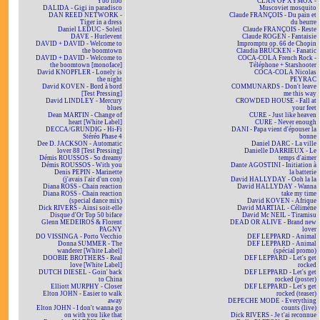
Ybo libo
CLAN OF XYMOX -
DALIDA - Gigi in paradisco
Muscoviet mosquito
DAN REED NETWORK -
Claude FRANÇOIS - Du pain et
Tiger in a dress
du beurre
Daniel LEDUC - Soleil
Claude FRANÇOIS - Reste
DAVE - Hurlevent
Claude ROGEN - Fantaisie
DAVID + DAVID - Welcome to
Impromptu op. 66 de Chopin
the boomtown
Claudia BRÜCKEN - Fanatic
DAVID + DAVID - Welcome to
COCA-COLA French Rock -
the boomtown [monoface]
Téléphone + Starshooter
David KNOPFLER - Lonely is
COCA-COLA Nicolas
the night
PEYRAC
David KOVEN - Bord à bord
COMMUNARDS - Don't leave
[Test Pressing]
me this way
David LINDLEY - Mercury
CROWDED HOUSE - Fall at
blues
your feet
Dean MARTIN - Change of
CURE - Just like heaven
heart [White Label]
CURE - Never enough
DECCA/GRUNDIG - Hi-Fi
DANI - Papa vient d'épouser la
Stéréo Phase 4
bonne
Dee D. JACKSON - Automatic
Daniel DARC - La ville
lover 88 [Test Pressing]
Danielle DARRIEUX - Le
Démis ROUSSOS - So dreamy
temps d'aimer
Démis ROUSSOS - With you
Dante AGOSTINI - Initiation à
Denis PEPIN - Marinette
la batterie
(j'avais l'air d'un con)
David HALLYDAY - Ooh la la
Diana ROSS - Chain reaction
David HALLYDAY - Wanna
Diana ROSS - Chain reaction
take my time
(special dance mix)
David KOVEN - Afrique
Dick RIVERS - Ainsi soit-elle
David MARTIAL - Célimène
Disque d'Or Top 50 biface
David Mc NEIL - Tiramisu
Glenn MEDEIROS & Florent
DEAD OR ALIVE - Brand new
PAGNY
lover
DO VISSINGA - Porto Vecchio
DEF LEPPARD - Animal
Donna SUMMER - The
DEF LEPPARD - Animal
wanderer [White Label]
(spécial promo)
DOOBIE BROTHERS - Real
DEF LEPPARD - Let's get
love [White Label]
rocked
DUTCH DIESEL - Goin' back
DEF LEPPARD - Let's get
to China
rocked (poster)
Elliott MURPHY - Closer
DEF LEPPARD - Let's get
Elton JOHN - Easier to walk
rocked (teaser)
away
DEPECHE MODE - Everything
Elton JOHN - I don't wanna go
counts (live)
on with you like that
Dick RIVERS - Je t'ai reconnue