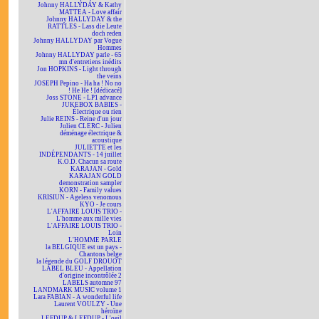
Johnny HALLYDAY & Kathy
MATTEA - Love affair
Johnny HALLYDAY & the
RATTLES - Lass die Leute
doch reden
Johnny HALLYDAY par Vogue
Hommes
Johnny HALLYDAY parle - 65
mn d'entretiens inédits
Jon HOPKINS - Light through
the veins
JOSEPH Pepino - Ha ha ! No no
! He He ! [dédicacé]
Joss STONE - LP1 advance
JUKEBOX BABIES -
Électrique ou rien
Julie REINS - Reine d'un jour
Julien CLERC - Julien
déménage électrique &
acoustique
JULIETTE et les
INDÉPENDANTS - 14 juillet
K.O.D. Chacun sa route
KARAJAN - Gold
KARAJAN GOLD
demonstration sampler
KORN - Family values
KRISIUN - Ageless venomous
KYO - Je cours
L'AFFAIRE LOUIS TRIO -
L'homme aux mille vies
L'AFFAIRE LOUIS TRIO -
Loin
L'HOMME PARLE
la BELGIQUE est un pays -
Chantons belge
la légende du GOLF DROUOT
LABEL BLEU - Appellation
d'origine incontrôlée 2
LABELS automne 97
LANDMARK MUSIC volume 1
Lara FABIAN - A wonderful life
Laurent VOULZY - Une
héroïne
LEFDUP & LEFDUP - L'oeil