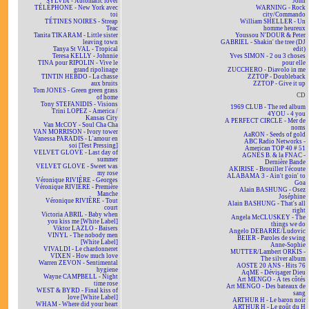
SYLVIA - Automatic lover
John
TÉLÉPHONE - New York avec
WARNING - Rock
toi
city/Commando
TÉTINES NOIRES - Streap
William SHELLER - Un
Teac
homme heureux
Tanita TIKARAM - Little sister
Youssou N'DOUR & Peter
leaving town
GABRIEL - Shakin' the tree (DJ
Tanya St VAL - Tropical
edit)
Teresa KELLY - Johnnie
Yves SIMON - 2 ou 3 choses
TINA pour RIPOLIN - Vive le
pour elle
grand ripolinage
ZUCCHERO - Diavolo in me
TINTIN HEBDO - La chasse
ZZTOP - Doubleback
aux bruits
ZZTOP - Give it up
Tom JONES - Green green grass
CD
of home
Tony STEFANIDIS - Visions
1969 CLUB - The red album
Trini LOPEZ - America /
4YOU - 4 you
Kansas City
A PERFECT CIRCLE - Mer de
Van McCOY - Soul Cha Cha
noms
VAN MORRISON - Ivory tower
AaRON - Seeds of gold
Vanessa PARADIS - L'amour en
ABC Radio Networks -
soi [Test Pressing]
American TOP 40 # 51
VELVET GLOVE - Last day of
AGNÈS B. & la FNAC -
summer
Dernière Bande
VELVET GLOVE - Sweet was
AKIRISE - Brouiller l'écoute
my rose
ALABAMA 3 - Ain't goin' to
Véronique RIVIÈRE - Georges
Goa
Véronique RIVIÈRE - Première
Alain BASHUNG - Osez
Manche
Joséphine
Véronique RIVIÈRE - Tout
Alain BASHUNG - That's all
court
right
Victoria ABRIL - Baby when
Angela McCLUSKEY - The
you kiss me [White Label]
things we do
Viktor LAZLO - Baisers
Angelo DEBARRE/Ludovic
VINYL - The nobody men
BEIER - Paroles de swing
[White Label]
Anne-Sophie
VIVALDI - Le chardonneret
MUTTER/Lambert ORKIS -
VIXEN - How much love
The silver album
Warren ZEVON - Sentimental
AOSTE 20 ANS - Hits 76
hygiene
AqME - Dévisager Dieu
Wayne CAMPBELL - Night
Art MENGO - À tes côtés
time rose
Art MENGO - Des bateaux de
WEST & BYRD - Final kiss of
sang
love [White Label]
ARTHUR H - Le baron noir
WHAM - Where did your heart
ARTHUR H - Le goût du H