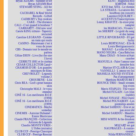
Bryan ADAMS - Summer of 69
KENT - Hagnesta Hill
Bryan ADAMS/Rod
KMFDM - Nihil
STEWART/STING - All for
KYO feat. SITA - Le chemin
love
LA STRADA - La saison des
CACHAREL & Real World
bouffons (en concert)
Records - Gifted
Laurence EQUILBEY -
CADBURY's Top cookies
ACCENTUS/Transcriptions
CAKE - The distance
Lenny KRAVITZ - In-store play
CALI - C'est quand le bonheur ?
sampler
CARHARTT - Old new soul
les MARACAS - Vivants !
Carole KING tribute - Tapestry
les SHERIFF - Le goût du sang
revisited
et des larmes
Caroline LEGRAND - Comme
LITTLE RIVER BAND - If I get
un train qui roule
lucky
CASINO - Maintenant c'est à
Louis BERTIGNAC - Elle &
vous de jouer
Louis/Bertignacoustic
CBS - Demain tout le monde en
MANAU - La tribu de Dana
parlera
MANO NEGRA - Casa Babylon
Céline DION - Live (for the one
Manu CHAO - Si berie m'était
I love)
contéee
CERRUTI 1881 et le cinéma
MANUELA - Faire l'amour une
CESAR COLLECTOR Canal+
dernière fois
CHAMOIS D'OR - Les grandes
Martine ST-CLAIR & Gino
musiques de films
VANNELLI - L'amour est loi
CHEVROLET - Legends
MASSILIA SOUND SYSTEM -
volume 2
Pas d'arrangement
CHOUBENE - Lila
Matthieu MARTOURET
Chris REA - God's great banana
BOUNCE TRIO - Small streams
skin
big rivers
Christophe MALI - Je vous
Mavis STAPLES - The voice
emmène
Michel FUGAIN - Les lilas
CINÉ 16 - Les meilleures B.O.F.
(inédit)
(1998)
Michel JONASZ - Pôle Ouest
CINÉ 16 - Les meilleures B.O.F.
Michel POLNAREFF - Les
(1999)
premières années
CINEMATICS - Maybe
Michel SARDOU - Être et ne
someday
pas avoir été
CINEMIX - Antoine Duhamel /
Michel SARDOU - Maudits
Ennio Morricone
Français
Claude FRANÇOIS - Collection
MISS WHITE & the drunken
Artistes de Légende
piano
Claudio MONTEVERDI -
MOZART est gai
L'Orfeo (extraits)
NAUFRAGÉS - À contre-
CLUB CCF - Prestige Classique
courant
CLUB CCF - Prestige Rossini
Nilda FERNANDEZ -