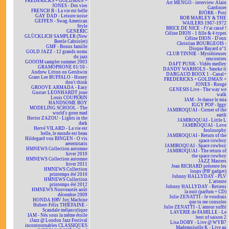
FREDERICKS + GOLDMAN +
Art MENGO - interview Alain
JONES - Des vies
Gardinier
FRENCH B - La vie est belle
BJÖRK - Post
GAY DAD - Leisure noise
BOB MARLEY & THE
GEFFEN - Swag American
WAILERS 1967-1972
Style
BRICE DE NICE - J't'ai cassé !
GENERIC
Céline DION - 1 fille & 4 types
GLÜCKLICH SAMPLER (New
Céline DION - D'eux
Beetle Cabriolet)
Christian BOURGEOIS -
GMF - Bonus famille
Disque Bayard n°1
GOLD JAZZ - 12 grands noms
CLUB TINNIE - Mystérieuses
du jazz
rencontres
GOOOM sampler summer 2003
DAFT PUNK - Vidéo medley
GRAMOPHONE 01/10 -
DANDY WARHOLS - Smoke it
Andrew Litton on Gershwin
DARGAUD BOOX 1 - Canal+
Grant Lee BUFFALO - Honey
FREDERICKS + GOLDMAN +
don't think
JONES - Rouge
GROOVE ARMADA - Easy
GENESIS Live - The way we
Gustav LEONHARDT joue
walk
Louis COUPERIN
IAM - Je danse le mia
HANDSOME BOY
IGGY POP - Iggy
MODELING SCHOOL - The
JAMIROQUAI - Corner of the
world's gone mad
earth
Hector ZAZOU - Lights in the
JAMIROQUAI - Little L
dark
JAMIROQUAI - Love
Hervé VILARD - La vie est
foolosophy
belle, le monde est beau
JAMIROQUAI - Return of the
Hildegard von BINGEN - O vis
space cowboy
aeternitatis
JAMIROQUAI - Space cowboy
HMNEWS Collection automne
JAMIROQUAI - The return of
hiver 2010
the space cowboy
HMNEWS Collection automne
JAZZ Masters
hiver 2011
Jean RICHARD présente les
HMNEWS Collection
loups (PIF gadget)
printemps été 2010
Johnny HALLYDAY - PLV
HMNEWS Collection
L'attente
printemps été 2012
Johnny HALLYDAY - Retiens
HMNEWS Nouveautés août
la nuit (parfum + CD)
décembre 2009
Julie ZENATTI - Je voudrais
HONDA HRV Joy Machine
que tu me consoles
Hubert-Félix THIÉFAINE -
Julie ZENATTI - L'amour suffit
Scandale mélancolique
LAVERIE de FAMILLE - Le
IAM - Nés sous la même étoile
best of saison 2
iJazz @ London Jazz Festival
Lisa DOBY - Live @ WYB7
incontournables CLASSIQUES
Mademoiselle K - Live au