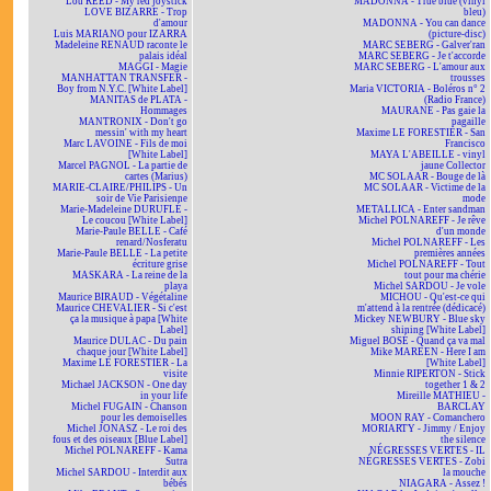
Lou REED - My red joystick
MADONNA - True blue (vinyl
LOVE BIZARRE - Trop
bleu)
d'amour
MADONNA - You can dance
Luis MARIANO pour IZARRA
(picture-disc)
Madeleine RENAUD raconte le
MARC SEBERG - Galver'ran
palais idéal
MARC SEBERG - Je t'accorde
MAGGI - Magie
MARC SEBERG - L'amour aux
MANHATTAN TRANSFER -
trousses
Boy from N.Y.C. [White Label]
Maria VICTORIA - Boléros n° 2
MANITAS de PLATA -
(Radio France)
Hommages
MAURANE - Pas gaie la
MANTRONIX - Don't go
pagaille
messin' with my heart
Maxime LE FORESTIER - San
Marc LAVOINE - Fils de moi
Francisco
[White Label]
MAYA L'ABEILLE - vinyl
Marcel PAGNOL - La partie de
jaune Collector
cartes (Marius)
MC SOLAAR - Bouge de là
MARIE-CLAIRE/PHILIPS - Un
MC SOLAAR - Victime de la
soir de Vie Parisienne
mode
Marie-Madeleine DURUFLÉ -
METALLICA - Enter sandman
Le coucou [White Label]
Michel POLNAREFF - Je rêve
Marie-Paule BELLE - Café
d'un monde
renard/Nosferatu
Michel POLNAREFF - Les
Marie-Paule BELLE - La petite
premières années
écriture grise
Michel POLNAREFF - Tout
MASKARA - La reine de la
tout pour ma chérie
playa
Michel SARDOU - Je vole
Maurice BIRAUD - Végétaline
MICHOU - Qu'est-ce qui
Maurice CHEVALIER - Si c'est
m'attend à la rentrée (dédicacé)
ça la musique à papa [White
Mickey NEWBURY - Blue sky
Label]
shining [White Label]
Maurice DULAC - Du pain
Miguel BOSÉ - Quand ça va mal
chaque jour [White Label]
Mike MAREEN - Here I am
Maxime LE FORESTIER - La
[White Label]
visite
Minnie RIPERTON - Stick
Michael JACKSON - One day
together 1 & 2
in your life
Mireille MATHIEU -
Michel FUGAIN - Chanson
BARCLAY
pour les demoiselles
MOON RAY - Comanchero
Michel JONASZ - Le roi des
MORIARTY - Jimmy / Enjoy
fous et des oiseaux [Blue Label]
the silence
Michel POLNAREFF - Kama
NÉGRESSES VERTES - IL
Sutra
NÉGRESSES VERTES - Zobi
Michel SARDOU - Interdit aux
la mouche
bébés
NIAGARA - Assez !