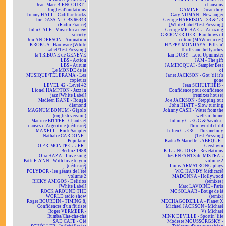
Jean-Marc BIENCOURT -
chansons
Jingles d'imitations
GAMINE - Dream boy
Jimmy HALL - Cadillac tracks
Gary NUMAN - New anger
Joe DASSIN - CBS 66343
George HARRISON - 33 & 1/3
(Radio France)
[White Label/Test Pressing]
John CALE - Music for a new
George MICHAEL - Amazing
society
GROOVERIDER - Rainbows of
Jon ANDERSON - Animation
colour (MAW remixes)
KROKUS - Hardware [White
HAPPY MONDAYS - Pills 'n'
Label/Test Pressing]
thrills and bellyaches
la TRIBUNE de GENÈVE
Ian DURY - Lord Upminster
LBS - Action
JAM - The gift
LBS - Aurum
JAMIROQUAI - Sampler Best
Le MONDE de la
of
MUSIQUE/TÉLÉRAMA - Les
Janet JACKSON - Got 'til it's
copieurs
gone
LEVEL 42 - Level 42
Jean SCHULTHEIS -
Lionel HAMPTON - Jazz in
Confidence pour confidence
jazz [White Label]
(remixes house)
Madleen KANE - Rough
Joe JACKSON - Stepping out
diamond
John HIATT - Slow turning
MAGNUM BONUM - Gigolo
Johnny CASH - Water from the
(english version)
wells of home
Maurice BITTER - Chants et
Johnny CLEGG & Savuka -
danses d'Argentine [dédicacé]
Third world child
MAXELL - Rock Sampler
Julien CLERC - This melody
Nathalie CARDONE -
[Test Pressing]
Populaire
Katia & Marielle LABEQUE -
O.P.R. MONTPELLIER -
Gershwin
Berlioz 1988
KILLING JOKE - Revelations
Ofra HAZA - Love song
les ENFANTS du MISTRAL
Patti FLYNN - With love to you
volume 2
[dédicacé]
Louis ARMSTRONG plays
POLYDOR - les géants de l'été
W.C. HANDY [dédicacé]
volume 2
MADONNA - Hollywood
RICKY AMIGOS - Delirios
(remixes)
[White Label]
Marc LAVOINE - Paris
ROCK AROUND THE
MC SOLAAR - Bouge de là
WORLD radio show
(remix)
Roger BOURDIN - TIMING 8,
MECHAGODZILLA - Planet X
Confidences d'un flûtiste
Michael JACKSON - Michael
Roger VERMEER -
Vs Michael
Rumba/Cha-cha-cha
MINK DEVILLE - Sportin' life
SAD CAFÉ - Olé
Modeste MOUSSORGSKY -