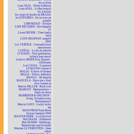
du cyclone
Lena AYAL - Dîner d'affaires
Lena AYAL - Le Bar (remix)
les Antilles
les coups de foudre de BRAZIL
les ENFOIRÉS - On ira tous au
paradis
LIMP BIZKIT - Nookie
LINE RECORDS - Der Sampler
31
Lionel RICHIE - Time [radio
edit]
LOST HIGHWAY sampler
2002
Luc VERTIGE - Contradictions
amoureuses
LUDÉAL - La fin du pétrole
LUDAIZE - Next generation,
rythm'n'pop music
Ludovic BEIER New Quartet -
Chilltimes
Luz CASAL - La pasion
LYSOUND volume 4
MALIA - Echoes of dreams
MALIA - Yellow daffodils
MANGU - Mi familia
MANUELA - Parce que c'était
écrit comme ça
Marcus MILLER - Rush over
MARGOT - Manipulation +
Dans tes rêves
MARRINER & OHLSSON -
Grieg, Tschaikowsky,
Rachmaninov
Marvin GAYE - Lucky lucky
me
MASS PROD Punk Rock
Artisan Sampler 2008
MASTER SERIE - La collection
MAURANE - Différente
Max PASHM - Weddings,
Barmitzvahs and Funerals
Maxime LE FORESTIER - 2ème
cahier