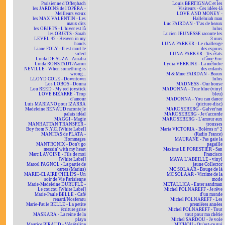
Parisienne d'Offenbach
Louis BERTIGNAC et les
les JARDINS de l'OPÉRA -
Visiteurs - Ces idées-là
Meilleurs vœux
LOVE AND MONEY -
les MAX VALENTIN - Les
Halleluiah man
maux dits
Luc FAIRDAN - T'as de beaux
les OBJETS - L'hiver est là
lolos
les OBJETS - Sarah
Lucien JEUNESSE raconte les
LEVEL 42 - Heaven in my
3 ours
hands
LUNA PARKER - Le challenge
Liane FOLY - Il est mort le
des espoirs
soleil
LUNA PARKER - Tes états
Linda DE SUZA - Amalia
d'âme Eric
Linda RONSTADT/Aaron
Lydia VERKINE - La mélodie
NEVILLE - When something is
des enfants
wrong...
M & Mme FAIRDAN - Beaux
LLOYD COLE - Downtown
lolos
Los LOBOS - Donna
MADNESS - Our house
Lou REED - My red joystick
MADONNA - True blue (vinyl
LOVE BIZARRE - Trop
bleu)
d'amour
MADONNA - You can dance
Luis MARIANO pour IZARRA
(picture-disc)
Madeleine RENAUD raconte le
MARC SEBERG - Galver'ran
palais idéal
MARC SEBERG - Je t'accorde
MAGGI - Magie
MARC SEBERG - L'amour aux
MANHATTAN TRANSFER -
trousses
Boy from N.Y.C. [White Label]
Maria VICTORIA - Boléros n° 2
MANITAS de PLATA -
(Radio France)
Hommages
MAURANE - Pas gaie la
MANTRONIX - Don't go
pagaille
messin' with my heart
Maxime LE FORESTIER - San
Marc LAVOINE - Fils de moi
Francisco
[White Label]
MAYA L'ABEILLE - vinyl
Marcel PAGNOL - La partie de
jaune Collector
cartes (Marius)
MC SOLAAR - Bouge de là
MARIE-CLAIRE/PHILIPS - Un
MC SOLAAR - Victime de la
soir de Vie Parisienne
mode
Marie-Madeleine DURUFLÉ -
METALLICA - Enter sandman
Le coucou [White Label]
Michel POLNAREFF - Je rêve
Marie-Paule BELLE - Café
d'un monde
renard/Nosferatu
Michel POLNAREFF - Les
Marie-Paule BELLE - La petite
premières années
écriture grise
Michel POLNAREFF - Tout
MASKARA - La reine de la
tout pour ma chérie
playa
Michel SARDOU - Je vole
Maurice BIRAUD - Végétaline
MICHOU - Qu'est-ce qui