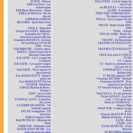
ELISTA - Debout
HALLYDAY - Le bon temps du
EMI Cool Price - Les
rock'n'roll
authentiques
the BEATLES - Love me do
EMI Music Ressources - Smile
the DØ - A mouthful
EMILE & IMAGES - Rio de
THIEVERY CORPORATION -
Janvier
The mirror conspiracy
EMPEROR NORTON
THUGS - Live à Angers février
RECORDS - Space baby blast
1996
off
THUGS - Road closed 1983-
ENOLA - Figurines
1999
Enrique IGLESIAS - Bailamos
TOOL - Schism
Ensemble De CÆLIS -
TÔT OU TARD - Plutôt tôt,
Direction Laurence Brisset
plutôt tard
Ensemble MATHEUS - Extraits
TRAFFIC - Far from home
de Griselda par VIVALDI
TRANSES CÉVENOLES N°
EPIC - Focus
17
EQUIMINTHE - Country music
TRANSES CÉVENOLES N°
ERATO - Chefs d'œuvre de la
18
Musique Classique
TRAX hors série # 5 NINJA
Erik SATIE - Les 4 visages de
TUNE
l'orchestre
U2 - Lemon
Erik SATIE - Les quatre visages
U2 - Stuck in a moment you
de l'orchestre
can't get out of
Erik SATIE - The 4 aspects of
UNDER BYEN - Live @
the orchestra
Haldern Pop
Eros RAMAZZOTTI - Quanto
V2 MUSIC sampler 1997
amore sei
Véronique RIVIÈRE - Michaël
Eros RAMAZZOTTI & Joe
Véronique SANSON - D'un
COCKER - Difendero
papillon à une étoile
ESPACE Rhythm & Blues -
VF-Version Française - Rap &
Volume 2
Groove
ESSO - Sur la route
Viola WILLS - It's my pleasure
d'Hollywood
Vivien SAVAGE - La p'tite
ETERNAL LOVE - le meilleur
Lady + C'est qu'le vent
des slows
Weird Al YANKOVIC -
F-COMMUNICATIONS - 7th
Jurassic Park
birthday sampler
WHAT FOR - L'amour n'a pas
FAN DE le magazine - CD
de loi
interview
Winston McANUFF & The
FARGO sampler 2005
Bazbaz Orchestra - A drop
Farid RUSSLAN - Musique de
ZAZIE - Rose
films
ZAZIE - Zen
FARM JOB - Hokkaïdo rush
ZAZIE MUSETTE - Zazie
FASZINATION MUSIK - Les
Musette
clous du nouveau label
ZE RECORDS presents