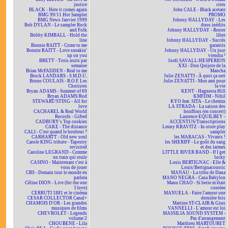
justice
cries
BLACK - Here it comes again
John CALE - Black acetate
BMG 99/11 Hot Sampler
PROMO
BMG News Janvier 1999
Johnny HALLYDAY - Les
Bob DYLAN - Le sampler Rock
duos inédits
and Folk
Johnny HALLYDAY - Rester
Bobby KIMBALL - Hold the
libre
line
Johnny HALLYDAY - Succès
Bonnie RAITT - Come to me
garantis
Bonnie RAITT - Love sneakin'
Johnny HALLYDAY - Un jour
up on you
viendra ²
BRETT - Trois nuits par
Jordi SAVALL/HESPERION
semaine
XXI - Don Quijote de la
Brian McFADDEN - Real to me
Mancha
Brock LANDARS - S.M.D.U.
Julie ZENATTI - À quoi ça sert
Bruno COULAIS - B.O.F. Les
Julie ZENATTI - Mon ami pour
Choristes
la vie
Bryan ADAMS - Summer of 69
KENT - Hagnesta Hill
Bryan ADAMS/Rod
KMFDM - Nihil
STEWART/STING - All for
KYO feat. SITA - Le chemin
love
LA STRADA - La saison des
CACHAREL & Real World
bouffons (en concert)
Records - Gifted
Laurence EQUILBEY -
CADBURY's Top cookies
ACCENTUS/Transcriptions
CAKE - The distance
Lenny KRAVITZ - In-store play
CALI - C'est quand le bonheur ?
sampler
CARHARTT - Old new soul
les MARACAS - Vivants !
Carole KING tribute - Tapestry
les SHERIFF - Le goût du sang
revisited
et des larmes
Caroline LEGRAND - Comme
LITTLE RIVER BAND - If I get
un train qui roule
lucky
CASINO - Maintenant c'est à
Louis BERTIGNAC - Elle &
vous de jouer
Louis/Bertignacoustic
CBS - Demain tout le monde en
MANAU - La tribu de Dana
parlera
MANO NEGRA - Casa Babylon
Céline DION - Live (for the one
Manu CHAO - Si berie m'était
I love)
contéee
CERRUTI 1881 et le cinéma
MANUELA - Faire l'amour une
CESAR COLLECTOR Canal+
dernière fois
CHAMOIS D'OR - Les grandes
Martine ST-CLAIR & Gino
musiques de films
VANNELLI - L'amour est loi
CHEVROLET - Legends
MASSILIA SOUND SYSTEM -
volume 2
Pas d'arrangement
CHOUBENE - Lila
Matthieu MARTOURET