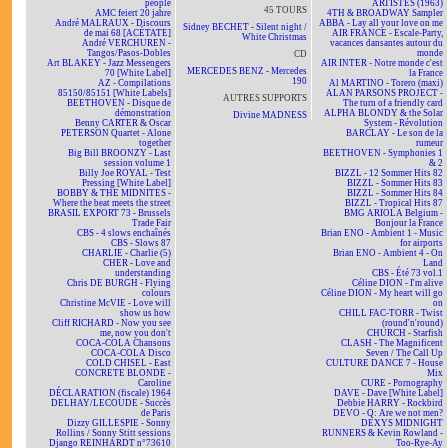
people
ARTISTES (1963)
45 TOURS
AMC feiert 20 jahre
4TH & BROADWAY Sampler
André MALRAUX - Discours
ABBA - Lay all your love on me
Sidney BECHET - Silent night /
de mai 68 [ACÉTATE]
AIR FRANCE - Escale-Party,
White Christmas
André VERCHUREN -
vacances dansantes autour du
Tangos/Pasos-Dobles
monde
CD
Art BLAKEY - Jazz Messengers
AIR INTER - Notre monde c'est
MERCEDES BENZ - Mercedes
70 [White Label]
la France
190
AZ - Compilations
Al MARTINO - Torero (maxi)
85150/85151 [White Labels]
ALAN PARSONS PROJECT -
AUTRES SUPPORTS
BEETHOVEN - Disque de
The turn of a friendly card
démonstration
ALPHA BLONDY & the Solar
Divine MADNESS
Benny CARTER & Oscar
System - Révolution
PETERSON Quartet - Alone
BARCLAY - Le son de la
together
rumeur
Big Bill BROONZY - Last
BEETHOVEN - Symphonies 1
session volume 1
& 2
Billy Joe ROYAL - Test
BIZZL - 12 Sommer Hits 82
Pressing [White Label]
BIZZL - Sommer Hits 83
BOBBY & THE MIDNITES -
BIZZL - Sommer Hits 84
Where the beat meets the street
BIZZL - Tropical Hits 87
BRASIL EXPORT 73 - Brussels
BMG ARIOLA Belgium -
Trade Fair
Bonjour la France
CBS - 4 slows enchaînés
Brian ENO - Ambient 1 - Music
CBS - Slows 87
for airports
CHARLIE - Charlie (5)
Brian ENO - Ambient 4 - On
CHER - Love and
Land
understanding
CBS - Été 73 vol.1
Chris DE BURGH - Flying
Céline DION - I'm alive
colours
Céline DION - My heart will go
Christine McVIE - Love will
on
show us how
CHILL FAC-TORR - Twist
Cliff RICHARD - Now you see
(round'n'round)
me, now you don't
CHURCH - Starfish
COCA-COLA Chansons
CLASH - The Magnificent
COCA-COLA Disco
Seven / The Call Up
COLD CHISEL - East
CULTURE DANCE 7 - House
CONCRETE BLONDE -
Mix
Caroline
CURE - Pornography
DÉCLARATION (fiscale) 1964
DAVE - Dave [White Label]
DELHAY/LECOUDE - Succès
Debbie HARRY - Rockbird
de Paris
DEVO - Q: Are we not men?
Dizzy GILLESPIE - Sonny
DEXYS MIDNIGHT
Rollins / Sonny Stitt sessions
RUNNERS & Kevin Rowland -
Django REINHARDT n°73610
Too-Rye-Ay