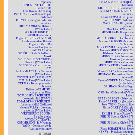
Populaire
Katia & Marielle LABEQUE -
O.P.R. MONTPELLIER -
Gershwin
Berlioz 1988
KILLING JOKE - Revelations
Ofra HAZA - Love song
les ENFANTS du MISTRAL
Patti FLYNN - With love to you
volume 2
[dédicacé]
Louis ARMSTRONG plays
POLYDOR - les géants de l'été
W.C. HANDY [dédicacé]
volume 2
MADONNA - Hollywood
RICKY AMIGOS - Delirios
(remixes)
[White Label]
Marc LAVOINE - Paris
ROCK AROUND THE
MC SOLAAR - Bouge de là
WORLD radio show
(remix)
Roger BOURDIN - TIMING 8,
MECHAGODZILLA - Planet X
Confidences d'un flûtiste
Michael JACKSON - Michael
Roger VERMEER -
Vs Michael
Rumba/Cha-cha-cha
MINK DEVILLE - Sportin' life
SAD CAFÉ - Olé
Modeste MOUSSORGSKY -
SCHÖLLER - In Schöller ist
Tableaux d'une exposition
Musik
MONSIEUR Z - Fourrure et
SIGUE SIGUE SPUTNICK -
Musique [numéroté]
Flaunt it [White Label]
MORRISSEY - Viva hate
SONOLOR - Vœux sonores
MÖTLEY CRÜE - Smokin' in
1975
the boys room
Sophie MARCEAU - Certitude
Murray HEAD - Sooner or later
[White Label]
MUSTANG Kollektion Herbst
STOFFEL & FILS 1950-1975
Winter 83
T'PAU - Rage [White Label]
Nanette WORKMAN - Chaude
TEPPAZ - Technique spatio-
[white label]
dynamic
ORISHAS - Orishas llego
Théâtre de l'EMPIRE -
remixes
compilation Rétro
OSIBISA - Ojah awake [White
TOPALOFF-VERCHUREN -
Label]
Le couple idéal [TP/WL]
PET SHOP BOYS - Behaviour
TOPALOFF~VERCHUREN -
Peter GABRIEL - 4 (Security)
Le couple idéal [dédicacé]
Peter TOSH - Captured live
Victoria PARRY - Love and
Philip OAKEY & Giorgio
devotion [White Label]
MORODER
WESTBOUND SOUND -
PHILIPS - Promo Promo 74
Sampler promo
PHILIPS Spécial Club été 76
WYOMING TRAVEL
vol.1
COMMISSION - In Wyoming
PHILIPS Spécial Club été 78
YANN - Continent perdu
vol. 2
(continue continue)
Pierre SCHAEFFER & Pierre
HENRY - Symphonie pour un
45 TOURS
homme seul