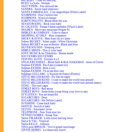
Roy ROBY - Time for dancing
RUDY La Scala - Woman
SALT'N'PEPA - You showed me
SANDRA - Secret land (remixes)
SANTA ESMERALDA - C'est magnifique [White Label]
SCORPIONS - Don't believe her
SCORPIONS - Wind of change
SCRITTI POLITTI - Boom there she was
SENATOR KING - Rock your baby
SG GIGANTE - Fumar é matar saudades [White Label]
SHAMEN - Move any mountain Progen 91
SHIRLEY & COMPANY - I like to dance
SHOPPING AT ORLY - Hors commerce
SHUKY & AVIVA - Mais bien sûr je t'aime
Sidney BECHET - Silent night / White Christmas
Sidney BECHET et son orchestre - Black and blue
SILVER SOUNDS - Sleeping slow
SIMPLE MINDS - This is your land
SONY MUSIC & les Chérubins - Bonne année
SOUVENIRS SOUVENIRS
STAYING ALIVE - Extraits b.o.f.
STEALERS WHEEL - Blind faith & Rick WAKEMAN - Anne of Cleves
Stephan EICHER - Pas d'ami (comme toi)
Stephan EICHER - Rien à voir
Stephan EICHER - Tu ne me dois rien
Stéphane COLLARO - L'histoire de France (Flodor)
STEVE MILLER BAND - Fly like an eagle
STEVE MILLER BAND - I want to make the world turn around
STEVE MILLER BAND - I want to make the world turn around (maxi)
STING - The soul cages
STREET BOYS - Red moon
STREET BOYS - Some folks (come bring your love to me)
STYLISTICS - You are beautiful
SUGARCUBES - Deus
SUGARCUBES - Hit [White Label]
SUNSHINE - Come back baby
SWITCH - Switch it baby
SYLVIA - Automatic lover
TÉLÉPHONE - New York avec toi
TÉTINES NOIRES - Streap Teac
Tanita TIKARAM - Little sister leaving town
Tanya St VAL - Tropical
Teresa KELLY - Johnnie
TINA pour RIPOLIN - Vive le grand ripolinage
TINTIN HEBDO - La chasse aux bruits