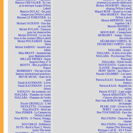
Maurice CHEVALIER - Si c'est
m'attend à la rentrée (dédicacé)
ça la musique à papa [White
Mickey NEWBURY - Blue sky
Label]
shining [White Label]
Maurice DULAC - Du pain
Miguel BOSÉ - Quand ça va mal
chaque jour [White Label]
Mike MAREEN - Here I am
Maxime LE FORESTIER - La
[White Label]
visite
Minnie RIPERTON - Stick
Michael JACKSON - One day
together 1 & 2
in your life
Mireille MATHIEU -
Michel FUGAIN - Chanson
BARCLAY
pour les demoiselles
MOON RAY - Comanchero
Michel JONASZ - Le roi des
MORIARTY - Jimmy / Enjoy
fous et des oiseaux [Blue Label]
the silence
Michel POLNAREFF - Kama
NÉGRESSES VERTES - IL
Sutra
NÉGRESSES VERTES - Zobi
Michel SARDOU - Interdit aux
la mouche
bébés
NIAGARA - Assez !
Mike BRANT - Summertime
NIAGARA - Je dois m'en aller
pour Mademoiselle
NIAGARA - Psychotrope [Test
MILLIAT FRÈRES - Super
Pressing]
Surprise Party n° 8
NIAGARA - Tchiki boum
MONTY - Moi je préfère la
NOVECENTO - Come to me
France
O-ZONE - Dragostea din teï
MORRISSEY - The last of the
PÉPIT' SHOW - Aye Pépito !
famous international playboys
Pascale CHAMBRY - Les mots
MOVIE MUSIC - Stars de la
du jour
pub
Patricia KAAS - Kennedy Rose
Natali KAUFMANN - Lover
(remix)
Natali KAUFMANN - Lover
Patricia KAAS - Regarde les
(bleu)
riches
NATALYS - Ses premiers cris
Patrick JUVET - Lady night
NIAGARA - Flammes de l'enfer
Patrick SÉBASTIEN - Tu
NIAGARA - Flammes de l'enfer
t'laisses aller (ma vieille)
(maxi)
Paul-Jean BOROWSKY - L'âge
Nicole CROISILLE - L'été
de diamant
NICOLETTA - Un homme
PEARL JAM - Given to fly
Nina HAGEN - Hold me
PERET - Late mi corazon
Nino FERRER - La Carmencita
Pete TOWNSHEND - Face the
[White Label]
face
Nino ROTA - O Venise, Venaga,
Phil O'KINS - Chasseur de
Venus
charme
NOUCHKAÏ - Différence
Phil O'KINS - Chasseur de
NUTS - Rock'n'Nuts 2, Wooly
charme [Test Pressing]
bully/The letter
Philippe LAVIL - EP 4 Titres