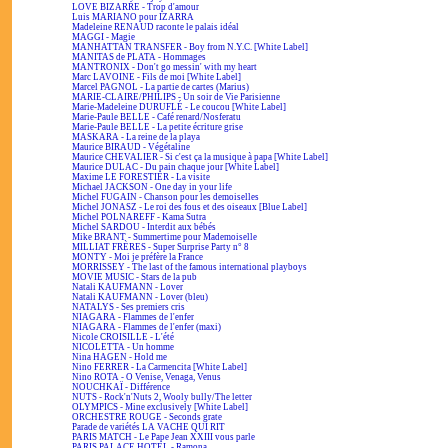
LOVE BIZARRE - Trop d'amour
Luis MARIANO pour IZARRA
Madeleine RENAUD raconte le palais idéal
MAGGI - Magie
MANHATTAN TRANSFER - Boy from N.Y.C. [White Label]
MANITAS de PLATA - Hommages
MANTRONIX - Don't go messin' with my heart
Marc LAVOINE - Fils de moi [White Label]
Marcel PAGNOL - La partie de cartes (Marius)
MARIE-CLAIRE/PHILIPS - Un soir de Vie Parisienne
Marie-Madeleine DURUFLÉ - Le coucou [White Label]
Marie-Paule BELLE - Café renard/Nosferatu
Marie-Paule BELLE - La petite écriture grise
MASKARA - La reine de la playa
Maurice BIRAUD - Végétaline
Maurice CHEVALIER - Si c'est ça la musique à papa [White Label]
Maurice DULAC - Du pain chaque jour [White Label]
Maxime LE FORESTIER - La visite
Michael JACKSON - One day in your life
Michel FUGAIN - Chanson pour les demoiselles
Michel JONASZ - Le roi des fous et des oiseaux [Blue Label]
Michel POLNAREFF - Kama Sutra
Michel SARDOU - Interdit aux bébés
Mike BRANT - Summertime pour Mademoiselle
MILLIAT FRÈRES - Super Surprise Party n° 8
MONTY - Moi je préfère la France
MORRISSEY - The last of the famous international playboys
MOVIE MUSIC - Stars de la pub
Natali KAUFMANN - Lover
Natali KAUFMANN - Lover (bleu)
NATALYS - Ses premiers cris
NIAGARA - Flammes de l'enfer
NIAGARA - Flammes de l'enfer (maxi)
Nicole CROISILLE - L'été
NICOLETTA - Un homme
Nina HAGEN - Hold me
Nino FERRER - La Carmencita [White Label]
Nino ROTA - O Venise, Venaga, Venus
NOUCHKAÏ - Différence
NUTS - Rock'n'Nuts 2, Wooly bully/The letter
OLYMPICS - Mine exclusively [White Label]
ORCHESTRE ROUGE - Seconds grate
Parade de variétés LA VACHE QUI RIT
PARIS MATCH - Le Pape Jean XXIII vous parle
PARIS PALACE HOTEL - Ramona