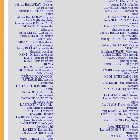
fiction
Jeanne MAS - Johnny Johnny
Johnny HALLYDAY - Dans un
Jeanne MAS - L'enfant
an ou un jour
JENNIFER - Amour express
Johnny HALLYDAY - Que je
Joe COCKER - Unchain my
t'aime
heart
Johnny HALLYDAY & Sylvie
Joe SATRIANI - I believe
VARTAN - Bye bye baby
John MELLENCAMP - Last
Joye du vin à CHÂTEAUNEUF
chance
DU PAPE - Chansons des
Johnny HALLYDAY - Ça ne
échansons
change pas un homme
Julien CLERC - Ce n'est rien
Johnny HALLYDAY - Cadillac
Juliette GRÉCO - Ta jalousie
(picture-disc)
[White Label]
Johnny HALLYDAY - Derrière
KARAJAN - BRAHMS, danses
l'amour
hongroises + catalogue
Johnny HALLYDAY - Succès
Kenny BALL & his jazz band -
1961-1973
Hawaiian war chant
Jonathan STUART - Wako man
KENT - On fait c'qu'on peut
Julien CLERC - This melody
KENT - Tous les mômes
KAJAGOOGOO - Too shy
KENT - Tous les mômes
(midnight mix)
REMIX
Karen CHERYL - Sing to me
Kim WILDE - You came
mama
KIRSTEN - Over the rainbow
KNORR - campagne Europe 1
[White Label]
hiver 78-79
KRÉMA HOLLYWOOD -
KOOL & THE GANG 1990
J.STRAUSS fils, Valse de
hitmix
l'empereur
LA FEMME - Sur la planche /
L'AFFAIRE LOUIS TRIO - Il y
Françoise
a ceux
LADY ROUGE - Eyes of mars
L'AFFAIRE LOUIS TRIO -
[DIOR]
Nous on a tout
LAURENT - Lady / Pharaon
L'AFFAIRE LOUIS TRIO -
Laurent VOULZY - Le soleil
Succès de larmes
donne
L'AFFRONT NATIONAL -
Lee LEWIS - French kiss [Test
Jean-Marie tu charries
Pressing]
LA LUNA - Les cactus
Lenny KRAVITZ - Let love rule
LAZARE - Infidèle
Leon REDBONE - Gotta shake
Lee DORSEY - Shortnin' bread
that thing
[monoface White Label]
Leon REDBONE - Play Gipsy
Lee ELDRED - How's your
play
love life 1&2
Leon REDBONE - Sugar
Lee REED - Ram ram jam
Leonard COHEN - First we take
Lena GOLD - Radio [Blue
Manhattan
Label]
Linda SCOTT - Starlight,
Leonard BERNSTEIN - Gaîté
starbright