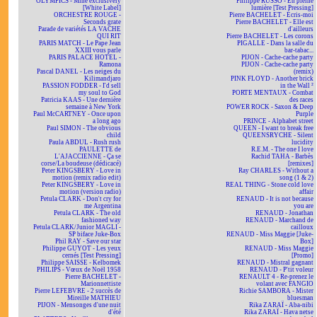
OLYMPICS - Mine exclusively
Philippe RUSSO - En pleine
[White Label]
lumière [Test Pressing]
ORCHESTRE ROUGE -
Pierre BACHELET - Écris-moi
Seconds grate
Pierre BACHELET - Elle est
Parade de variétés LA VACHE
d'ailleurs
QUI RIT
Pierre BACHELET - Les corons
PARIS MATCH - Le Pape Jean
PIGALLE - Dans la salle du
XXIII vous parle
bar-tabac...
PARIS PALACE HOTEL -
PIJON - Cache-cache party
Ramona
PIJON - Cache-cache party
Pascal DANEL - Les neiges du
(remix)
Kilimandjaro
PINK FLOYD - Another brick
PASSION FODDER - I'd sell
in the Wall ²
my soul to God
PORTE MENTAUX - Combat
Patricia KAAS - Une dernière
des races
semaine à New York
POWER ROCK - Saxon & Deep
Paul McCARTNEY - Once upon
Purple
a long ago
PRINCE - Alphabet street
Paul SIMON - The obvious
QUEEN - I want to break free
child
QUEENSRYCHE - Silent
Paula ABDUL - Rush rush
lucidity
PAULETTE de
R.E.M. - The one I love
L'AJACCIENNE - Ça se
Rachid TAHA - Barbès
corse/La boudeuse (dédicacé)
[remixes]
Peter KINGSBERY - Love in
Ray CHARLES - Without a
motion (remix radio edit)
song (1 & 2)
Peter KINGSBERY - Love in
REAL THING - Stone cold love
motion (version radio)
affair
Petula CLARK - Don't cry for
RENAUD - It is not because
me Argentina
you are
Petula CLARK - The old
RENAUD - Jonathan
fashioned way
RENAUD - Marchand de
Petula CLARK/Junior MAGLI -
cailloux
SP biface Juke-Box
RENAUD - Miss Maggie [Juke-
Phil RAY - Save our star
Box]
Philippe GUYOT - Les yeux
RENAUD - Miss Maggie
cernés [Test Pressing]
[Promo]
Philippe SAISSE - Kelbomek
RENAUD - Mistral gagnant
PHILIPS - Vœux de Noël 1958
RENAUD - P'tit voleur
Pierre BACHELET -
RENAULT 4 - Re-prenez le
Marionnettiste
volant avec FANGIO
Pierre LEFEBVRE - 2 succès de
Richie SAMBORA - Mister
Mireille MATHIEU
bluesman
PIJON - Mensonges d'une nuit
Rika ZARAÏ - Aba-nibi
d'été
Rika ZARAÏ - Hava netse