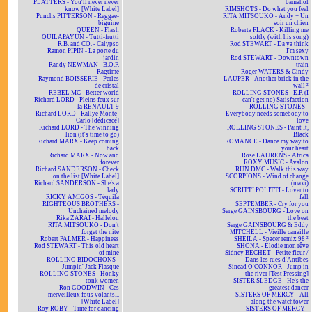
PLATTERS - You'll never never
bamahol
know [White Label]
RIMSHOTS - Do what you feel
Punchs PITTERSON - Reggae-
RITA MITSOUKO - Andy + Un
biguine
soir un chien
QUEEN - Flash
Roberta FLACK - Killing me
QUILAPAYUN - Tutti-frutti
softly (with his song)
R.B. and CO. - Calypso
Rod STEWART - Da ya think
Ramon PIPIN - La porte du
I'm sexy
jardin
Rod STEWART - Downtown
Randy NEWMAN - B.O.F.
train
Ragtime
Roger WATERS & Cindy
Raymond BOISSERIE - Perles
LAUPER - Another brick in the
de cristal
wall ²
REBEL MC - Better world
ROLLING STONES - E.P. (I
Richard LORD - Pleins feux sur
can't get no) Satisfaction
la RENAULT 9
ROLLING STONES -
Richard LORD - Rallye Monte-
Everybody needs somebody to
Carlo [dédicacé]
love
Richard LORD - The winning
ROLLING STONES - Paint It,
lion (it's time to go)
Black
Richard MARX - Keep coming
ROMANCE - Dance my way to
back
your heart
Richard MARX - Now and
Rose LAURENS - Africa
forever
ROXY MUSIC - Avalon
Richard SANDERSON - Check
RUN DMC - Walk this way
on the list [White Label]
SCORPIONS - Wind of change
Richard SANDERSON - She's a
(maxi)
lady
SCRITTI POLITTI - Lover to
RICKY AMIGOS - Téquila
fall
RIGHTEOUS BROTHERS -
SEPTEMBER - Cry for you
Unchained melody
Serge GAINSBOURG - Love on
Rika ZARAÏ - Hallelou
the beat
RITA MITSOUKO - Don't
Serge GAINSBOURG & Eddy
forget the nite
MITCHELL - Vieille canaille
Robert PALMER - Happiness
SHEILA - Spacer remix 98 ²
Rod STEWART - This old heart
SHONA - Elodie mon rêve
of mine
Sidney BECHET - Petite fleur /
ROLLING BIDOCHONS -
Dans les rues d'Antibes
Jumpin' Jack Flasque
Sinead O'CONNOR - Jump in
ROLLING STONES - Honky
the river [Test Pressing]
tonk women
SISTER SLEDGE - He's the
Ron GOODWIN - Ces
greatest dancer
merveilleux fous volants...
SISTERS OF MERCY - All
[White Label]
along the watchtower
Roy ROBY - Time for dancing
SISTERS OF MERCY -