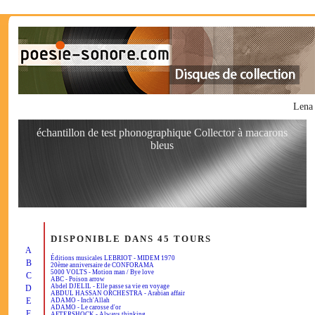
Lena
échantillon de test phonographique Collector à macarons
bleus
DISPONIBLE DANS 45 TOURS
A
Éditions musicales LEBRIOT - MIDEM 1970
B
20ème anniversaire de CONFORAMA
5000 VOLTS - Motion man / Bye love
C
ABC - Poison arrow
Abdel DJELIL - Elle passe sa vie en voyage
D
ABDUL HASSAN ORCHESTRA - Arabian affair
E
ADAMO - Inch'Allah
ADAMO - Le carosse d'or
F
AFTERSHOCK - Always thinking