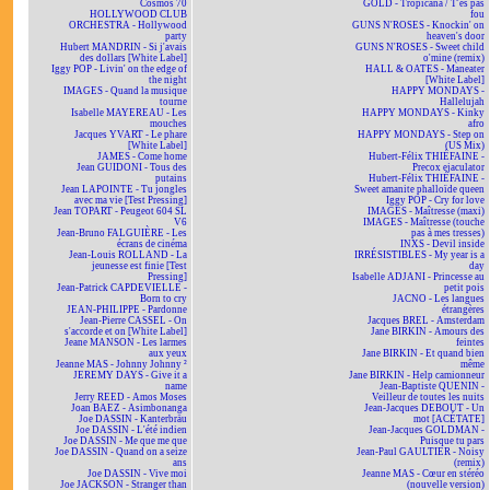
Cosmos 70
GOLD - Tropicana / T'es pas
HOLLYWOOD CLUB
fou
ORCHESTRA - Hollywood
GUNS N'ROSES - Knockin' on
party
heaven's door
Hubert MANDRIN - Si j'avais
GUNS N'ROSES - Sweet child
des dollars [White Label]
o'mine (remix)
Iggy POP - Livin' on the edge of
HALL & OATES - Maneater
the night
[White Label]
IMAGES - Quand la musique
HAPPY MONDAYS -
tourne
Hallelujah
Isabelle MAYEREAU - Les
HAPPY MONDAYS - Kinky
mouches
afro
Jacques YVART - Le phare
HAPPY MONDAYS - Step on
[White Label]
(US Mix)
JAMES - Come home
Hubert-Félix THIÉFAINE -
Jean GUIDONI - Tous des
Precox ejaculator
putains
Hubert-Félix THIÉFAINE -
Jean LAPOINTE - Tu jongles
Sweet amanite phalloïde queen
avec ma vie [Test Pressing]
Iggy POP - Cry for love
Jean TOPART - Peugeot 604 SL
IMAGES - Maîtresse (maxi)
V6
IMAGES - Maîtresse (touche
Jean-Bruno FALGUIÈRE - Les
pas à mes tresses)
écrans de cinéma
INXS - Devil inside
Jean-Louis ROLLAND - La
IRRÉSISTIBLES - My year is a
jeunesse est finie [Test
day
Pressing]
Isabelle ADJANI - Princesse au
Jean-Patrick CAPDEVIELLE -
petit pois
Born to cry
JACNO - Les langues
JEAN-PHILIPPE - Pardonne
étrangères
Jean-Pierre CASSEL - On
Jacques BREL - Amsterdam
s'accorde et on [White Label]
Jane BIRKIN - Amours des
Jeane MANSON - Les larmes
feintes
aux yeux
Jane BIRKIN - Et quand bien
Jeanne MAS - Johnny Johnny ²
même
JEREMY DAYS - Give it a
Jane BIRKIN - Help camionneur
name
Jean-Baptiste QUENIN -
Jerry REED - Amos Moses
Veilleur de toutes les nuits
Joan BAEZ - Asimbonanga
Jean-Jacques DEBOUT - Un
Joe DASSIN - Kanterbräu
mot [ACÉTATE]
Joe DASSIN - L'été indien
Jean-Jacques GOLDMAN -
Joe DASSIN - Me que me que
Puisque tu pars
Joe DASSIN - Quand on a seize
Jean-Paul GAULTIER - Noisy
ans
(remix)
Joe DASSIN - Vive moi
Jeanne MAS - Cœur en stéréo
Joe JACKSON - Stranger than
(nouvelle version)