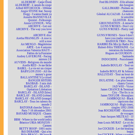
ALDEBERT - Carpe Diem
Fred BLONDIN - Elle allume
ALDEBERT - L'année du singe
des bougies
Alfred HITCHCOCK - 100ème
GALLIMARD - Poèmes en
Angie STONE feat. Snoop
chansons
Dogg - I wanna thank ya
Général ALCAZAR - Le rude et
Annette BANNEVILLE
le sensible
Quintet - Folksongs
GLOSTER - Kiss
Annie LENNOX - Why
GROUNDATION - A miracle
ARCHIVE - Get out
GUNS N'ROSES - Don't cry
ARCHIVE - The way you love
GUNS N'ROSES - Pretty tied
me
up
ARCHIVE:disc
GUNS N'ROSES - Since I don't
Aretha FRANKLIN - A rose is
have you (radio version)
still a rose
HADOUK TRIO - Now
Art MENGO - Magdeleine
HARIBO Pik Mix by Radio FG
ARTE - Les 4 saisons
Hubert-Félix THIÉFAINE - La
Association Valentin HAÜY -
tentation du bonheur
Fables de la Fontaine
Hugues de COURSON -
Audrey LAVERGNE - Facing
Sankanda
mirrors 2.0
INDOCHINE - Punishment
AUVIDIS - Religions du monde
park
Axelle RED - Je me fâche
Isabelle BOULAY - Tout un
BABEL - La vie est un cirque
jour
BABYLON ZOO - All the
Isabelle BOULAY & Johnny
money's gone
HALLYDAY - Tout au bout de
BALLANTINE'S Le rituel
nos peines
BANGER SISTERS
ISULATINE - Les plus beaux
BAOBAB - 3 mix dub
chants Corses
BARCLAY - ISLAND -
JAD WIO - Victor
Opération Libération
James CHANCE & Terminal
BARCLAY - ISLAND [bleu]
City - The fix is in
BARCLAY - ISLAND [crème]
James TAYLOR - Hourglass
BARCLAY - ISLAND [orange]
JAMIROQUAI - Black
BARCLAY - Tous les talents du
capricorn day
monde 2
JAMIROQUAI - High times,
BATOFAR cherche Tokyo -
singles 1992-2006
Paris 7-16 décembre 2001
Jean ROCHEFORT - Histoires
BAYARD MUSIQUE - Chants
de voyages
sacrés
Jean-Jacques MILTEAU - JJ
BBM - Where in the world (edit)
Milteau
Béatrice URIA-MONZON -
Jean-Louis MURAT - Le cri du
Carmen
papillon
BETTY BOOP - 1001 nuits
Joe COCKER - Let the healing
Bill DERAIME - Qui a bu
begin
Billy BRAGG - Mr love &
Joe COCKER - When a woman