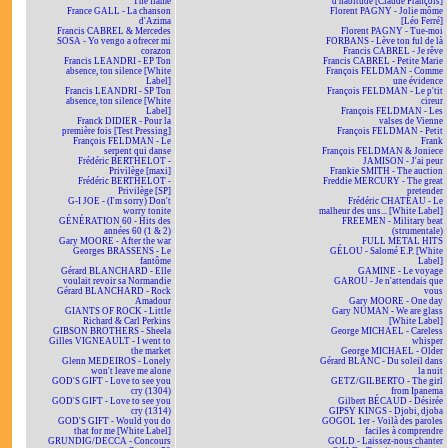
The flame
d'habitude [Claude François]
France GALL - La chanson
Florent PAGNY - Jolie môme
d'Azima
[Léo Ferré]
Francis CABREL & Mercedes
Florent PAGNY - Tue-moi
SOSA - Yo vengo a ofrecer mi
FORBANS - Lève ton ful de là
corazon
Francis CABREL - Je rêve
Francis LEANDRI - EP Ton
Francis CABREL - Petite Marie
absence, ton silence [White
François FELDMAN - Comme
Label]
une évidence
Francis LEANDRI - SP Ton
François FELDMAN - Le p'tit
absence, ton silence [White
cireur
Label]
François FELDMAN - Les
Franck DIDIER - Pour la
valses de Vienne
première fois [Test Pressing]
François FELDMAN - Petit
François FELDMAN - Le
Frank
serpent qui danse
François FELDMAN & Joniece
Frédéric BERTHELOT -
JAMISON - J'ai peur
Privilège [maxi]
Frankie SMITH - The auction
Frédéric BERTHELOT -
Freddie MERCURY - The great
Privilège [SP]
pretender
G-I JOE - (I'm sorry) Don't
Frédéric CHATEAU - Le
worry tonite
malheur des uns... [White Label]
GÉNÉRATION 60 - Hits des
FREEMEN - Military beat
années 60 (1 & 2)
(strumentale)
Gary MOORE - After the war
FULL METAL HITS
Georges BRASSENS - Le
GÉLOU - Salomé E.P. [White
fantôme
Label]
Gérard BLANCHARD - Elle
GAMINE - Le voyage
voulait revoir sa Normandie
GAROU - Je n'attendais que
Gérard BLANCHARD - Rock
vous
Amadour
Gary MOORE - One day
GIANTS OF ROCK - Little
Gary NUMAN - We are glass
Richard & Carl Perkins
[White Label]
GIBSON BROTHERS - Sheela
George MICHAEL - Careless
Gilles VIGNEAULT - I went to
whisper
the market
George MICHAEL - Older
Glenn MEDEIROS - Lonely
Gérard BLANC - Du soleil dans
won't leave me alone
la nuit
GOD'S GIFT - Love to see you
GETZ/GILBERTO - The girl
cry (1304)
from Ipanema
GOD'S GIFT - Love to see you
Gilbert BÉCAUD - Désirée
cry (1314)
GIPSY KINGS - Djobi, djoba
GOD'S GIFT - Would you do
GOGOL 1er - Voilà des paroles
that for me [White Label]
faciles à comprendre
GRUNDIG/DECCA - Concours
GOLD - Laissez-nous chanter