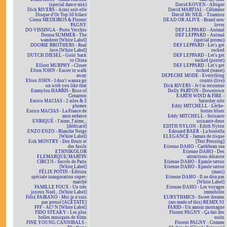
(special dance mix)
David KOVEN - Afrique
Dick RIVERS - Ainsi soit-elle
David MARTIAL - Célimène
Disque d'Or Top 50 biface
David Mc NEIL - Tiramisu
Glenn MEDEIROS & Florent
DEAD OR ALIVE - Brand new
PAGNY
lover
DO VISSINGA - Porto Vecchio
DEF LEPPARD - Animal
Donna SUMMER - The
DEF LEPPARD - Animal
wanderer [White Label]
(spécial promo)
DOOBIE BROTHERS - Real
DEF LEPPARD - Let's get
love [White Label]
rocked
DUTCH DIESEL - Goin' back
DEF LEPPARD - Let's get
to China
rocked (poster)
Elliott MURPHY - Closer
DEF LEPPARD - Let's get
Elton JOHN - Easier to walk
rocked (teaser)
away
DEPECHE MODE - Everything
Elton JOHN - I don't wanna go
counts (live)
on with you like that
Dick RIVERS - Je t'ai reconnue
Emmylou HARRIS - Rose of
Dolly PARTON - Downtown
Cimarron
EARTH WIND & FIRE -
Enrico MACIAS - 2 ailes & 3
Saturday nite
plumes
Eddy MITCHELL - Lèche-
Enrico MACIAS - La France de
bottes blues
mon enfance
Eddy MITCHELL - Soixante
ENRIQUÉ - J'aime, J'aime...
soixante-deux
[dédicacé]
EDITH NYLON - Edith Nylon
ENZO ENZO - Blanche Neige
Edouard BAER - La bostella
[White Label]
ELEGANCE - Jamais de risque
Erik MONTRY - Des fleurs et
[Test Pressing]
des fusils
Etienne DAHO - Caribbean sea
ETHNIKOLOR
Etienne DAHO - Des
F.LEMARQUE/MARTIN
attractions désastre
CIRCUS - Succès de Paris
Etienne DAHO - Epaule tattoo
[White Label]
Etienne DAHO - Epaule tattoo
FÉLIX POTIN - Édition
(maxi)
spéciale inauguration super-
Etienne DAHO - Il ne dira pas
marché
[White Label]
FAMILLE FOUX - Un très
Etienne DAHO - Les voyages
joyeux Noël... [White Label]
immobiles
Félix FAIRANO - Moi je n'suis
EURYTHMICS - Sweet dreams
pas pressé [ACÉTATE]
(are made of this) REMIX 91
FFF - AC² N [White Label]
FARID - Un amour montagne
FIDO STEAKY - Les plus
Florent PAGNY - Ça fait des
belles musiques de films
nuits
FINE YOUNG CANNIBALS -
Florent PAGNY - Comme