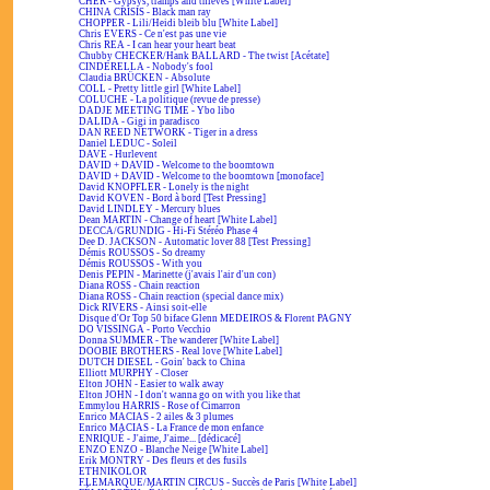
CHER - Gypsys, tramps and thieves [White Label]
CHINA CRISIS - Black man ray
CHOPPER - Lili/Heidi bleib blu [White Label]
Chris EVERS - Ce n'est pas une vie
Chris REA - I can hear your heart beat
Chubby CHECKER/Hank BALLARD - The twist [Acétate]
CINDERELLA - Nobody's fool
Claudia BRÜCKEN - Absolute
COLL - Pretty little girl [White Label]
COLUCHE - La politique (revue de presse)
DADJE MEETING TIME - Ybo libo
DALIDA - Gigi in paradisco
DAN REED NETWORK - Tiger in a dress
Daniel LEDUC - Soleil
DAVE - Hurlevent
DAVID + DAVID - Welcome to the boomtown
DAVID + DAVID - Welcome to the boomtown [monoface]
David KNOPFLER - Lonely is the night
David KOVEN - Bord à bord [Test Pressing]
David LINDLEY - Mercury blues
Dean MARTIN - Change of heart [White Label]
DECCA/GRUNDIG - Hi-Fi Stéréo Phase 4
Dee D. JACKSON - Automatic lover 88 [Test Pressing]
Démis ROUSSOS - So dreamy
Démis ROUSSOS - With you
Denis PEPIN - Marinette (j'avais l'air d'un con)
Diana ROSS - Chain reaction
Diana ROSS - Chain reaction (special dance mix)
Dick RIVERS - Ainsi soit-elle
Disque d'Or Top 50 biface Glenn MEDEIROS & Florent PAGNY
DO VISSINGA - Porto Vecchio
Donna SUMMER - The wanderer [White Label]
DOOBIE BROTHERS - Real love [White Label]
DUTCH DIESEL - Goin' back to China
Elliott MURPHY - Closer
Elton JOHN - Easier to walk away
Elton JOHN - I don't wanna go on with you like that
Emmylou HARRIS - Rose of Cimarron
Enrico MACIAS - 2 ailes & 3 plumes
Enrico MACIAS - La France de mon enfance
ENRIQUÉ - J'aime, J'aime... [dédicacé]
ENZO ENZO - Blanche Neige [White Label]
Erik MONTRY - Des fleurs et des fusils
ETHNIKOLOR
F.LEMARQUE/MARTIN CIRCUS - Succès de Paris [White Label]