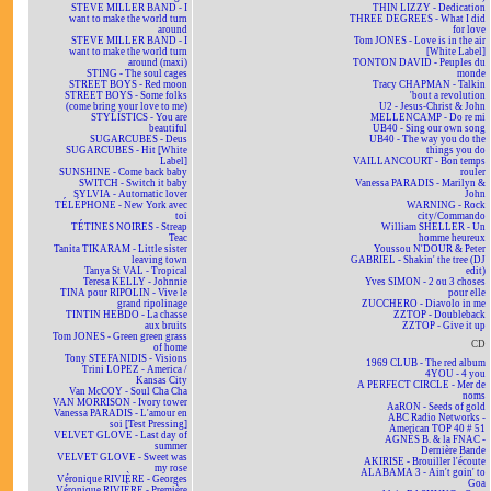
STEVE MILLER BAND - I
THIN LIZZY - Dedication
want to make the world turn
THREE DEGREES - What I did
around
for love
STEVE MILLER BAND - I
Tom JONES - Love is in the air
want to make the world turn
[White Label]
around (maxi)
TONTON DAVID - Peuples du
STING - The soul cages
monde
STREET BOYS - Red moon
Tracy CHAPMAN - Talkin
STREET BOYS - Some folks
'bout a revolution
(come bring your love to me)
U2 - Jesus-Christ & John
STYLISTICS - You are
MELLENCAMP - Do re mi
beautiful
UB40 - Sing our own song
SUGARCUBES - Deus
UB40 - The way you do the
SUGARCUBES - Hit [White
things you do
Label]
VAILLANCOURT - Bon temps
SUNSHINE - Come back baby
rouler
SWITCH - Switch it baby
Vanessa PARADIS - Marilyn &
SYLVIA - Automatic lover
John
TÉLÉPHONE - New York avec
WARNING - Rock
toi
city/Commando
TÉTINES NOIRES - Streap
William SHELLER - Un
Teac
homme heureux
Tanita TIKARAM - Little sister
Youssou N'DOUR & Peter
leaving town
GABRIEL - Shakin' the tree (DJ
Tanya St VAL - Tropical
edit)
Teresa KELLY - Johnnie
Yves SIMON - 2 ou 3 choses
TINA pour RIPOLIN - Vive le
pour elle
grand ripolinage
ZUCCHERO - Diavolo in me
TINTIN HEBDO - La chasse
ZZTOP - Doubleback
aux bruits
ZZTOP - Give it up
Tom JONES - Green green grass
CD
of home
Tony STEFANIDIS - Visions
1969 CLUB - The red album
Trini LOPEZ - America /
4YOU - 4 you
Kansas City
A PERFECT CIRCLE - Mer de
Van McCOY - Soul Cha Cha
noms
VAN MORRISON - Ivory tower
AaRON - Seeds of gold
Vanessa PARADIS - L'amour en
ABC Radio Networks -
soi [Test Pressing]
American TOP 40 # 51
VELVET GLOVE - Last day of
AGNÈS B. & la FNAC -
summer
Dernière Bande
VELVET GLOVE - Sweet was
AKIRISE - Brouiller l'écoute
my rose
ALABAMA 3 - Ain't goin' to
Véronique RIVIÈRE - Georges
Goa
Véronique RIVIÈRE - Première