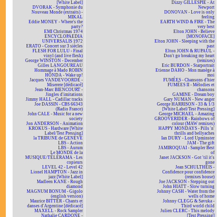
[White Label]
Dizzy GILLESPIE - At
DVORAK - Symphonie du
Newport
Nouveau Monde (extraits) -
DONOVAN - Love is only
MIKAL
feeling
Eddie MONEY - Where's the
EARTH WIND & FIRE - The
party?
very best
EMI Christmas 1974
Elton JOHN - Believe
ENCYCLOPAEDIA
[MONOFACE]
UNIVERSALIS 1972
Elton JOHN - Sleeping with the
ERATO - Concert sur 3 siècles
past
FLESH FOR LULU - Final
Elton JOHN & RUPAUL -
vinyl (and live flesh)
Don't go breaking my heart
George WINSTON - December
(remixes)
Gilles LANGOUREAU
Eric BURDON - Starportrait
Hommage à Mado ROBIN
Etienne DAHO - Mon manège à
HONDA - Wake up!
moi
Jacques VANDEVOORDE -
FUMÉES - Chansons d'hier
Miserere [dédicacé]
FUMÉES II - Mélodies et
Jean-Marc BIENCOURT -
chansons
Jingles d'imitations
GAMINE - Dream boy
Jimmy HALL - Cadillac tracks
Gary NUMAN - New anger
Joe DASSIN - CBS 66343
George HARRISON - 33 & 1/3
(Radio France)
[White Label/Test Pressing]
John CALE - Music for a new
George MICHAEL - Amazing
society
GROOVERIDER - Rainbows of
Jon ANDERSON - Animation
colour (MAW remixes)
KROKUS - Hardware [White
HAPPY MONDAYS - Pills 'n'
Label/Test Pressing]
thrills and bellyaches
la TRIBUNE de GENÈVE
Ian DURY - Lord Upminster
LBS - Action
JAM - The gift
LBS - Aurum
JAMIROQUAI - Sampler Best
Le MONDE de la
of
MUSIQUE/TÉLÉRAMA - Les
Janet JACKSON - Got 'til it's
copieurs
gone
LEVEL 42 - Level 42
Jean SCHULTHEIS -
Lionel HAMPTON - Jazz in
Confidence pour confidence
jazz [White Label]
(remixes house)
Madleen KANE - Rough
Joe JACKSON - Stepping out
diamond
John HIATT - Slow turning
MAGNUM BONUM - Gigolo
Johnny CASH - Water from the
(english version)
wells of home
Maurice BITTER - Chants et
Johnny CLEGG & Savuka -
danses d'Argentine [dédicacé]
Third world child
MAXELL - Rock Sampler
Julien CLERC - This melody
Nathalie CARDONE -
[Test Pressing]