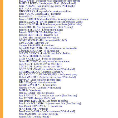
FÉLIX POTIN - Édition spéciale inauguration super-marché
FAMILLE FOUX - Un très joyeux Noël... [White Label]
Félix FAIRANO - Moi je n'suis pas pressé [ACÉTATE]
FFF - AC² N [White Label]
FIDO STEAKY - Les plus belles musiques de films
FINE YOUNG CANNIBALS - The flame
France GALL - La chanson d'Azima
Francis CABREL & Mercedes SOSA - Yo vengo a ofrecer mi corazon
Francis LEANDRI - EP Ton absence, ton silence [White Label]
Francis LEANDRI - SP Ton absence, ton silence [White Label]
Franck DIDIER - Pour la première fois [Test Pressing]
François FELDMAN - Le serpent qui danse
Frédéric BERTHELOT - Privilège [maxi]
Frédéric BERTHELOT - Privilège [SP]
G-I JOE - (I'm sorry) Don't worry tonite
GÉNÉRATION 60 - Hits des années 60 (1 & 2)
Gary MOORE - After the war
Georges BRASSENS - Le fantôme
Gérard BLANCHARD - Elle voulait revoir sa Normandie
Gérard BLANCHARD - Rock Amadour
GIANTS OF ROCK - Little Richard & Carl Perkins
GIBSON BROTHERS - Sheela
Gilles VIGNEAULT - I went to the market
Glenn MEDEIROS - Lonely won't leave me alone
GOD'S GIFT - Love to see you cry (1304)
GOD'S GIFT - Love to see you cry (1314)
GOD'S GIFT - Would you do that for me [White Label]
GRUNDIG/DECCA - Concours Cosmos 70
HOLLYWOOD CLUB ORCHESTRA - Hollywood party
Hubert MANDRIN - Si j'avais des dollars [White Label]
Iggy POP - Livin' on the edge of the night
IMAGES - Quand la musique tourne
Isabelle MAYEREAU - Les mouches
Jacques YVART - Le phare [White Label]
JAMES - Come home
Jean GUIDONI - Tous des putains
Jean LAPOINTE - Tu jongles avec ma vie [Test Pressing]
Jean TOPART - Peugeot 604 SL V6
Jean-Bruno FALGUIÈRE - Les écrans de cinéma
Jean-Louis ROLLAND - La jeunesse est finie [Test Pressing]
Jean-Patrick CAPDEVIELLE - Born to cry
JEAN-PHILIPPE - Pardonne
Jean-Pierre CASSEL - On s'accorde et on [White Label]
Jeane MANSON - Les larmes aux yeux
Jeanne MAS - Johnny Johnny ²