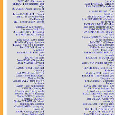
BATTIATO - Cuccurucucu
La chica
BB DOC - Lolo ganzaman / Nul
Alain BASHUNG - Élégance
edge
Alain BASHUNG - Madame
BEE GEES - Paying the price of
rêve
love
Alain BASHUNG - Osez
Bernard LAVILLIERS - Saïgon
Joséphine
BIBIE - En souvenir de moi
Alain SOUCHON - Dandy
[Pré-Planning]
Alfio SCANDURRA - Qu'est-ce
BIG T Scotch whisky - Europe
qui ne va pas
1
AMERICAN BALLADS - Les
Bill HALEY & the Comets -
plus grands moments Country
Chaussettes PHILDAR
ANDERSON BRUFORD
Bill LABOUNTY - Livin'it up
WAKEMAN HOWE - Brother
Bill PRITCHARD - Number
of mine
five
Antoine DONNET - Fais gaffe à
Billy SWAN - Lover please
ce que tu penses...
BLACK - Fly up to the moon
Art MENGO - Côté cour
BLACK - You're a big girl now
AVIGNON au 8 décembre
Bob GELDOF - Love or
AVIONS - Nuit sauvage
something
B-52's - Planet Claire
Bonnie RAITT - Baby come
BAB & ROLANDO 808 - Mas
back
que nada
BOONS - The score
BADGAM - SP 1428 [Black
Boum BOMO - Hit-parades
Label]
Brian WILSON - Love and
Barry RYAN with the Majority -
mercy
Eloïse
CAMOUFLAGE - Heaven (I
BEACH BOYS - Still cruisin /
want you)
Kokomo
CARAVELLI pour LOTUS
Bebu SILVETTI - Spring rain
Carlos Alberto IRIGARAY -
BEE GEES - The woman in you
Navidad Criolla
/ Stayin' alive
Caroline LOEB - Mots croisés /
Bernard MINET - Génération
Le téléfon
Bioman
CATHY - Tout est littérature
BEV & BOB - Hey Paula [T.P.]
CENTER - Navsiegda
BILLY & les Forbans - Au
Chant du 7ème Congrès de la
temps des surprises-parties
BONNETERIE (TP dédicacé)
BLACK CROWES - High head
Charles BORELLI présente
blues / A conspiracy
Georges SOLCHANY
Bob DYLAN - Gotta serve
Charles DUMONT - Je t'aime /
somebody
Nuit blanche à Honfleur
Bob GELDOF - The great song
Charlie SPAHN - Loving you,
of indifference
loving me
Bob SEGER - The fire inside
CHER - Gypsys, tramps and
BON JOVI - Bed of roses
thieves [White Label]
Boris DJIAN - Je t'aime encore