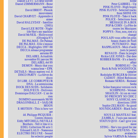
Daniel LEVI - Le cœur ouvert
home
Daniel ZIMMERMANN - Bone
Peter GABRIEL - Up
machine
PINK FLOYD - High hopes
David BRIOT - Phonik
PINK FLOYD - Selected tracks
mouvement
from SHINE ON
David CHARVET - Apprendre à
PINK FLOYD - Take it back
aimer
POLICE - Selections from
David HALLYDAY - Satellite
MESSAGE IN A BOX
(2005)
POP & CORN - La Fête de
David LEE ROTH - Night
toutes les Musiques
life/She's my machine
POPPYS - Non, non, rien n'a
David McNEIL - Hollywood
changé
(Olympia 97)
POULAIN vous offre les plus
DE PALMAS - De Palmas
beaux chants de Noël
DE PALMAS - Elle s'ennuie
PUTUMAYO - Mali
DECCA - Highlights 1997-98
RASPIGAOUS - Mois d'août
DECCA release programme
(sers le jaune)
autumn 89
RENAUD - Dans la jungle
DELABEL Actualités
Rickie LEE JONES - Dat dere
novembre 95 janvier 96
ROBBER BANK - It's a family
DELABEL été 99
affair
DEMON - Music that you
ROBINEAU - On
wanna hear + EPK
Rock & Folk WOODSTOCK
DETAILS - Music matters vol. 8
sampler
DISCO PARTY - La fièvre du
Rodolphe BURGER & Olivier
disco
CADIOT - Hôtel Robinson
DJ LBR - LE CORRUPTEUR
Romane SERDA - Romane
DNA - La serenissima
Serda
DOCK DES SUDS - Solidaires
Scène française version rock
DOLIVEUX - Doliveux
SCORPIONS - Woman
Dominique DALCAN - L'air de
SHAOLIN - Ici on en veut
rien
SO FRENCHY SO CHIC 2
DOMINO nouveautés 98/99
SONY CLASSICAL new
DRAGONBALL Z + SAILOR
directions 1999
MOON
Sophie ZELMANI - So good
E-MOTION - This is how we
SOUNDGARDEN - Black hole
are
sun
éd. Philippe PICQUIER -
SOUS LE MANTEAU feat.
Contes chinois
ZAMBLA - J'suis pas rassuré
Eddy MITCHELL/NEVILLE
STATUS QUO - Can't give you
Brothers - Tell it like it is
more
EDEL Collection 96 acte 1
STING - She's too good for me
Edouard LALO - Namouna
Sufjan STEVENS - The
ELECTRO DELUXE - Sound
avalanche
for eclectic people
Sylvie VARTAN & Johnny