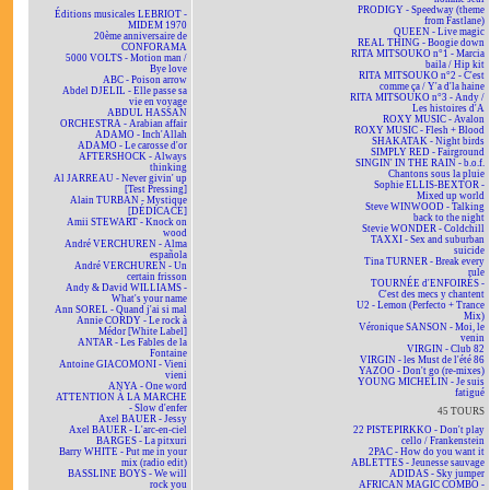
PRODIGY - Speedway (theme
Éditions musicales LEBRIOT -
from Fastlane)
MIDEM 1970
QUEEN - Live magic
20ème anniversaire de
REAL THING - Boogie down
CONFORAMA
RITA MITSOUKO n°1 - Marcia
5000 VOLTS - Motion man /
baila / Hip kit
Bye love
RITA MITSOUKO n°2 - C'est
ABC - Poison arrow
comme ça / Y'a d'la haine
Abdel DJELIL - Elle passe sa
RITA MITSOUKO n°3 - Andy /
vie en voyage
Les histoires d'A
ABDUL HASSAN
ROXY MUSIC - Avalon
ORCHESTRA - Arabian affair
ROXY MUSIC - Flesh + Blood
ADAMO - Inch'Allah
SHAKATAK - Night birds
ADAMO - Le carosse d'or
SIMPLY RED - Fairground
AFTERSHOCK - Always
SINGIN' IN THE RAIN - b.o.f.
thinking
Chantons sous la pluie
Al JARREAU - Never givin' up
Sophie ELLIS-BEXTOR -
[Test Pressing]
Mixed up world
Alain TURBAN - Mystique
Steve WINWOOD - Talking
[DÉDICACÉ]
back to the night
Amii STEWART - Knock on
Stevie WONDER - Coldchill
wood
TAXXI - Sex and suburban
André VERCHUREN - Alma
suicide
española
Tina TURNER - Break every
André VERCHUREN - Un
rule
certain frisson
TOURNÉE d'ENFOIRÉS -
Andy & David WILLIAMS -
C'est des mecs y chantent
What's your name
U2 - Lemon (Perfecto + Trance
Ann SOREL - Quand j'ai si mal
Mix)
Annie CORDY - Le rock à
Véronique SANSON - Moi, le
Médor [White Label]
venin
ANTAR - Les Fables de la
VIRGIN - Club 82
Fontaine
VIRGIN - les Must de l'été 86
Antoine GIACOMONI - Vieni
YAZOO - Don't go (re-mixes)
vieni
YOUNG MICHELIN - Je suis
ANYA - One word
fatigué
ATTENTION À LA MARCHE
- Slow d'enfer
45 TOURS
Axel BAUER - Jessy
Axel BAUER - L'arc-en-ciel
22 PISTEPIRKKO - Don't play
BARGES - La pitxuri
cello / Frankenstein
Barry WHITE - Put me in your
2PAC - How do you want it
mix (radio edit)
ABLETTES - Jeunesse sauvage
BASSLINE BOYS - We will
ADIDAS - Sky jumper
rock you
AFRICAN MAGIC COMBO -