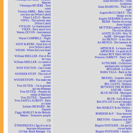
Alain BASHUNG - Osez
Manche
Joséphine
Véronique RIVIÈRE - Tout
Alain BASHUNG - That's all
court
right
Victoria ABRIL - Baby when
Angela McCLUSKEY - The
you kiss me [White Label]
things we do
Viktor LAZLO - Baisers
Angelo DEBARRE/Ludovic
VINYL - The nobody men
BEIER - Paroles de swing
[White Label]
Anne-Sophie
VIVALDI - Le chardonneret
MUTTER/Lambert ORKIS -
VIXEN - How much love
The silver album
Warren ZEVON - Sentimental
AOSTE 20 ANS - Hits 76
hygiene
AqME - Dévisager Dieu
Wayne CAMPBELL - Night
Art MENGO - À tes côtés
time rose
Art MENGO - Des bateaux de
WEST & BYRD - Final kiss of
sang
love [White Label]
ARTHUR H - Le baron noir
WHAM - Where did your heart
ARTHUR H - Le goût du H
go
Ashanti ROY Pablo MOSES
William SHELLER - Fier et fou
Winston JARRETT - Natty will
de vous
fly again
William SHELLER - Le carnet à
AUTECHRE - Cichlisuite
spirale
mechanically reclaimed
WON TON TON - Can I come
BÉNABAR - Le dîner
near you
BABA YAGA - Back in the
WONDER STUFF - The size of
USSR
a cow
BB KING - Grandes mitos
WOODENTOPS - You make me
BBM - City of gold
feel
BEL CANTO - Rumour
Yves DUTEIL - J'ai la guitare
BETWEEN THE BURIED
qui me démange
AND ME - Colors
Yves DUTEIL - Prendre un
BLUE SILVER - Musiques
enfant (à Martine)
d'Algérie
Yves DUTEIL - Tarentelle
BLUR - Girls & boys
Yves SAINT-LAURENT - Paris
Bob DYLAN Live at Carnegie
je t'aime
Hall 1963
Zachary RICHARD - My
Bob MARLEY & the Wailers -
Nanette
Kaya
Ziggy MARLEY & the Melody
BORDERS & 6° - Your musical
Makers - Tomorrow people
passport
BRETONS - Chanson rock été
CD
2007
ÉTHIOPIQUES L'âge d'or de la
Brigitte FONTAINE - Ah que la
musique éthiopienne
vie est belle
113 feat. Black Rénégat - Un
Brigitte FONTAINE + Areski +