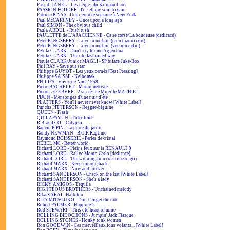
Pascal DANEL - Les neiges du Kilimandjaro
PASSION FODDER - I'd sell my soul to God
Patricia KAAS - Une dernière semaine à New York
Paul McCARTNEY - Once upon a long ago
Paul SIMON - The obvious child
Paula ABDUL - Rush rush
PAULETTE de L'AJACCIENNE - Ça se corse/La boudeuse (dédicacé)
Peter KINGSBERY - Love in motion (remix radio edit)
Peter KINGSBERY - Love in motion (version radio)
Petula CLARK - Don't cry for me Argentina
Petula CLARK - The old fashioned way
Petula CLARK/Junior MAGLI - SP biface Juke-Box
Phil RAY - Save our star
Philippe GUYOT - Les yeux cernés [Test Pressing]
Philippe SAISSE - Kelbomek
PHILIPS - Vœux de Noël 1958
Pierre BACHELET - Marionnettiste
Pierre LEFEBVRE - 2 succès de Mireille MATHIEU
PIJON - Mensonges d'une nuit d'été
PLATTERS - You'll never never know [White Label]
Punchs PITTERSON - Reggae-biguine
QUEEN - Flash
QUILAPAYUN - Tutti-frutti
R.B. and CO. - Calypso
Ramon PIPIN - La porte du jardin
Randy NEWMAN - B.O.F. Ragtime
Raymond BOISSERIE - Perles de cristal
REBEL MC - Better world
Richard LORD - Pleins feux sur la RENAULT 9
Richard LORD - Rallye Monte-Carlo [dédicacé]
Richard LORD - The winning lion (it's time to go)
Richard MARX - Keep coming back
Richard MARX - Now and forever
Richard SANDERSON - Check on the list [White Label]
Richard SANDERSON - She's a lady
RICKY AMIGOS - Téquila
RIGHTEOUS BROTHERS - Unchained melody
Rika ZARAÏ - Hallelou
RITA MITSOUKO - Don't forget the nite
Robert PALMER - Happiness
Rod STEWART - This old heart of mine
ROLLING BIDOCHONS - Jumpin' Jack Flasque
ROLLING STONES - Honky tonk women
Ron GOODWIN - Ces merveilleux fous volants... [White Label]