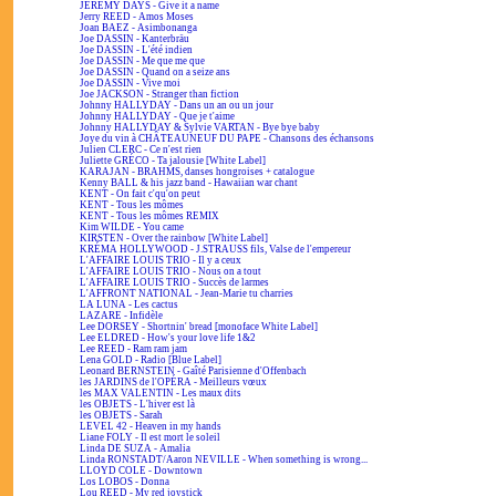
JEREMY DAYS - Give it a name
Jerry REED - Amos Moses
Joan BAEZ - Asimbonanga
Joe DASSIN - Kanterbräu
Joe DASSIN - L'été indien
Joe DASSIN - Me que me que
Joe DASSIN - Quand on a seize ans
Joe DASSIN - Vive moi
Joe JACKSON - Stranger than fiction
Johnny HALLYDAY - Dans un an ou un jour
Johnny HALLYDAY - Que je t'aime
Johnny HALLYDAY & Sylvie VARTAN - Bye bye baby
Joye du vin à CHÂTEAUNEUF DU PAPE - Chansons des échansons
Julien CLERC - Ce n'est rien
Juliette GRÉCO - Ta jalousie [White Label]
KARAJAN - BRAHMS, danses hongroises + catalogue
Kenny BALL & his jazz band - Hawaiian war chant
KENT - On fait c'qu'on peut
KENT - Tous les mômes
KENT - Tous les mômes REMIX
Kim WILDE - You came
KIRSTEN - Over the rainbow [White Label]
KRÉMA HOLLYWOOD - J.STRAUSS fils, Valse de l'empereur
L'AFFAIRE LOUIS TRIO - Il y a ceux
L'AFFAIRE LOUIS TRIO - Nous on a tout
L'AFFAIRE LOUIS TRIO - Succès de larmes
L'AFFRONT NATIONAL - Jean-Marie tu charries
LA LUNA - Les cactus
LAZARE - Infidèle
Lee DORSEY - Shortnin' bread [monoface White Label]
Lee ELDRED - How's your love life 1&2
Lee REED - Ram ram jam
Lena GOLD - Radio [Blue Label]
Leonard BERNSTEIN - Gaîté Parisienne d'Offenbach
les JARDINS de l'OPÉRA - Meilleurs vœux
les MAX VALENTIN - Les maux dits
les OBJETS - L'hiver est là
les OBJETS - Sarah
LEVEL 42 - Heaven in my hands
Liane FOLY - Il est mort le soleil
Linda DE SUZA - Amalia
Linda RONSTADT/Aaron NEVILLE - When something is wrong...
LLOYD COLE - Downtown
Los LOBOS - Donna
Lou REED - My red joystick