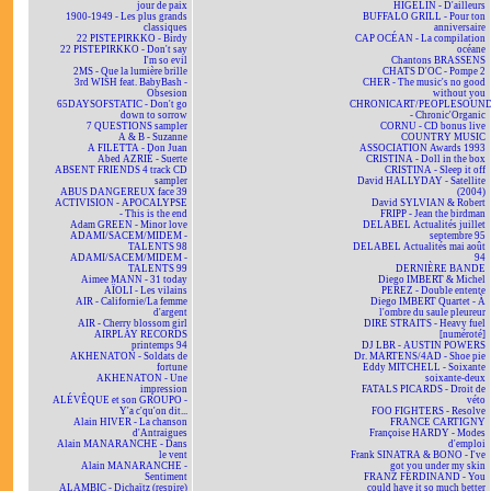
jour de paix
HIGELIN - D'ailleurs
1900-1949 - Les plus grands
BUFFALO GRILL - Pour ton
classiques
anniversaire
22 PISTEPIRKKO - Birdy
CAP OCÉAN - La compilation
22 PISTEPIRKKO - Don't say
océane
I'm so evil
Chantons BRASSENS
2MS - Que la lumière brille
CHATS D'OC - Pompe 2
3rd WISH feat. BabyBash -
CHER - The music's no good
Obsesion
without you
65DAYSOFSTATIC - Don't go
CHRONICART/PEOPLESOUN
down to sorrow
- Chronic'Organic
7 QUESTIONS sampler
CORNU - CD bonus live
A & B - Suzanne
COUNTRY MUSIC
A FILETTA - Don Juan
ASSOCIATION Awards 1993
Abed AZRIÉ - Suerte
CRISTINA - Doll in the box
ABSENT FRIENDS 4 track CD
CRISTINA - Sleep it off
sampler
David HALLYDAY - Satellite
ABUS DANGEREUX face 39
(2004)
ACTIVISION - APOCALYPSE
David SYLVIAN & Robert
- This is the end
FRIPP - Jean the birdman
Adam GREEN - Minor love
DELABEL Actualités juillet
ADAMI/SACEM/MIDEM -
septembre 95
TALENTS 98
DELABEL Actualités mai août
ADAMI/SACEM/MIDEM -
94
TALENTS 99
DERNIÈRE BANDE
Aimee MANN - 31 today
Diego IMBERT & Michel
AÏOLI - Les vilains
PEREZ - Double entente
AIR - Californie/La femme
Diego IMBERT Quartet - À
d'argent
l'ombre du saule pleureur
AIR - Cherry blossom girl
DIRE STRAITS - Heavy fuel
AIRPLAY RECORDS
[numéroté]
printemps 94
DJ LBR - AUSTIN POWERS
AKHENATON - Soldats de
Dr. MARTENS/4AD - Shoe pie
fortune
Eddy MITCHELL - Soixante
AKHENATON - Une
soixante-deux
impression
FATALS PICARDS - Droit de
ALÉVÊQUE et son GROUPO -
véto
Y'a c'qu'on dit...
FOO FIGHTERS - Resolve
Alain HIVER - La chanson
FRANCE CARTIGNY
d'Antraigues
Françoise HARDY - Modes
Alain MANARANCHE - Dans
d'emploi
le vent
Frank SINATRA & BONO - I've
Alain MANARANCHE -
got you under my skin
Sentiment
FRANZ FERDINAND - You
ALAMBIC - Dichaïtz (respire)
could have it so much better