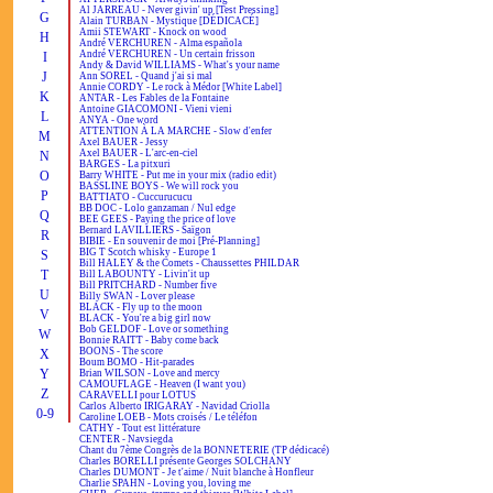
Al JARREAU - Never givin' up [Test Pressing]
G
Alain TURBAN - Mystique [DÉDICACÉ]
Amii STEWART - Knock on wood
H
André VERCHUREN - Alma española
André VERCHUREN - Un certain frisson
I
Andy & David WILLIAMS - What's your name
J
Ann SOREL - Quand j'ai si mal
Annie CORDY - Le rock à Médor [White Label]
K
ANTAR - Les Fables de la Fontaine
Antoine GIACOMONI - Vieni vieni
L
ANYA - One word
ATTENTION À LA MARCHE - Slow d'enfer
M
Axel BAUER - Jessy
Axel BAUER - L'arc-en-ciel
N
BARGES - La pitxuri
O
Barry WHITE - Put me in your mix (radio edit)
BASSLINE BOYS - We will rock you
P
BATTIATO - Cuccurucucu
BB DOC - Lolo ganzaman / Nul edge
Q
BEE GEES - Paying the price of love
Bernard LAVILLIERS - Saïgon
R
BIBIE - En souvenir de moi [Pré-Planning]
BIG T Scotch whisky - Europe 1
S
Bill HALEY & the Comets - Chaussettes PHILDAR
T
Bill LABOUNTY - Livin'it up
Bill PRITCHARD - Number five
U
Billy SWAN - Lover please
BLACK - Fly up to the moon
V
BLACK - You're a big girl now
Bob GELDOF - Love or something
W
Bonnie RAITT - Baby come back
BOONS - The score
X
Boum BOMO - Hit-parades
Y
Brian WILSON - Love and mercy
CAMOUFLAGE - Heaven (I want you)
Z
CARAVELLI pour LOTUS
Carlos Alberto IRIGARAY - Navidad Criolla
0-9
Caroline LOEB - Mots croisés / Le téléfon
CATHY - Tout est littérature
CENTER - Navsiegda
Chant du 7ème Congrès de la BONNETERIE (TP dédicacé)
Charles BORELLI présente Georges SOLCHANY
Charles DUMONT - Je t'aime / Nuit blanche à Honfleur
Charlie SPAHN - Loving you, loving me