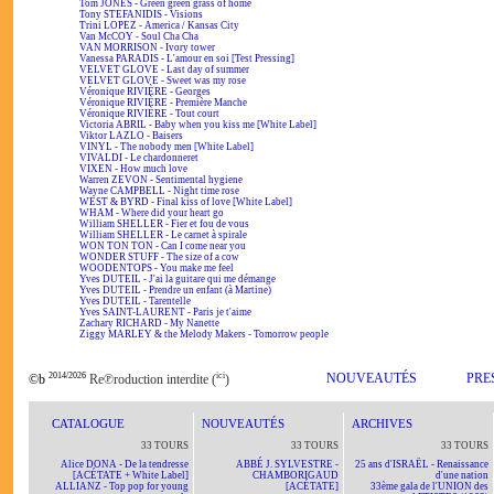
Tom JONES - Green green grass of home
Tony STEFANIDIS - Visions
Trini LOPEZ - America / Kansas City
Van McCOY - Soul Cha Cha
VAN MORRISON - Ivory tower
Vanessa PARADIS - L'amour en soi [Test Pressing]
VELVET GLOVE - Last day of summer
VELVET GLOVE - Sweet was my rose
Véronique RIVIÈRE - Georges
Véronique RIVIÈRE - Première Manche
Véronique RIVIÈRE - Tout court
Victoria ABRIL - Baby when you kiss me [White Label]
Viktor LAZLO - Baisers
VINYL - The nobody men [White Label]
VIVALDI - Le chardonneret
VIXEN - How much love
Warren ZEVON - Sentimental hygiene
Wayne CAMPBELL - Night time rose
WEST & BYRD - Final kiss of love [White Label]
WHAM - Where did your heart go
William SHELLER - Fier et fou de vous
William SHELLER - Le carnet à spirale
WON TON TON - Can I come near you
WONDER STUFF - The size of a cow
WOODENTOPS - You make me feel
Yves DUTEIL - J'ai la guitare qui me démange
Yves DUTEIL - Prendre un enfant (à Martine)
Yves DUTEIL - Tarentelle
Yves SAINT-LAURENT - Paris je t'aime
Zachary RICHARD - My Nanette
Ziggy MARLEY & the Melody Makers - Tomorrow people
2014/2026
ici
NOUVEAUTÉS
PRE
©b
Re℗roduction interdite (
)
CATALOGUE
NOUVEAUTÉS
ARCHIVES
33 TOURS
33 TOURS
33 TOURS
Alice DONA - De la tendresse
ABBÉ J. SYLVESTRE -
25 ans d'ISRAËL - Renaissance
[ACÉTATE + White Label]
CHAMBORIGAUD
d'une nation
ALLIANZ - Top pop for young
[ACÉTATE]
33ème gala de l'UNION des