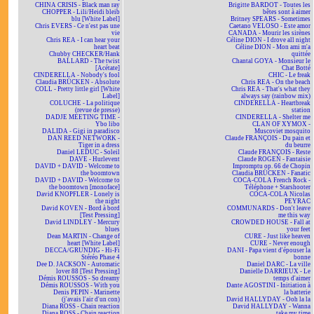
CHINA CRISIS - Black man ray
Brigitte BARDOT - Toutes les
CHOPPER - Lili/Heidi bleib
bêtes sont à aimer
blu [White Label]
Britney SPEARS - Sometimes
Chris EVERS - Ce n'est pas une
Caetano VELOSO - Este amor
vie
CANADA - Mourir les sirènes
Chris REA - I can hear your
Céline DION - I drove all night
heart beat
Céline DION - Mon ami m'a
Chubby CHECKER/Hank
quittée
BALLARD - The twist
Chantal GOYA - Monsieur le
[Acétate]
Chat Botté
CINDERELLA - Nobody's fool
CHIC - Le freak
Claudia BRÜCKEN - Absolute
Chris REA - On the beach
COLL - Pretty little girl [White
Chris REA - That's what they
Label]
always say (rainbow mix)
COLUCHE - La politique
CINDERELLA - Heartbreak
(revue de presse)
station
DADJE MEETING TIME -
CINDERELLA - Shelter me
Ybo libo
CLAN OF XYMOX -
DALIDA - Gigi in paradisco
Muscoviet mosquito
DAN REED NETWORK -
Claude FRANÇOIS - Du pain et
Tiger in a dress
du beurre
Daniel LEDUC - Soleil
Claude FRANÇOIS - Reste
DAVE - Hurlevent
Claude ROGEN - Fantaisie
DAVID + DAVID - Welcome to
Impromptu op. 66 de Chopin
the boomtown
Claudia BRÜCKEN - Fanatic
DAVID + DAVID - Welcome to
COCA-COLA French Rock -
the boomtown [monoface]
Téléphone + Starshooter
David KNOPFLER - Lonely is
COCA-COLA Nicolas
the night
PEYRAC
David KOVEN - Bord à bord
COMMUNARDS - Don't leave
[Test Pressing]
me this way
David LINDLEY - Mercury
CROWDED HOUSE - Fall at
blues
your feet
Dean MARTIN - Change of
CURE - Just like heaven
heart [White Label]
CURE - Never enough
DECCA/GRUNDIG - Hi-Fi
DANI - Papa vient d'épouser la
Stéréo Phase 4
bonne
Dee D. JACKSON - Automatic
Daniel DARC - La ville
lover 88 [Test Pressing]
Danielle DARRIEUX - Le
Démis ROUSSOS - So dreamy
temps d'aimer
Démis ROUSSOS - With you
Dante AGOSTINI - Initiation à
Denis PEPIN - Marinette
la batterie
(j'avais l'air d'un con)
David HALLYDAY - Ooh la la
Diana ROSS - Chain reaction
David HALLYDAY - Wanna
Diana ROSS - Chain reaction
take my time