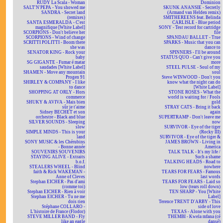
RUDY La Scala - Woman
Dominion
SALT'N'PEPA - You showed me
SKUNK ANANSIE - Secretly
SANDRA - Secret land
(Armand van Helden remix)
(remixes)
SMITHEREENS feat. Belinda
SANTA ESMERALDA - C'est
CARLISLE - Blue period
magnifique [White Label]
SONY - Test record for cartridge
SCORPIONS - Don't believe her
file
SCORPIONS - Wind of change
SPANDAU BALLET - True
SCRITTI POLITTI - Boom there
SPARKS - Music that you can
she was
dance to
SENATOR KING - Rock your
SPINNERS - I'll be around
baby
STATUS QUO - Can't give you
SG GIGANTE - Fumar é matar
more
saudades [White Label]
STEEL PULSE - Soul of my
SHAMEN - Move any mountain
soul
Progen 91
Steve WINWOOD - Don't you
SHIRLEY & COMPANY - I like
know what the night can do
to dance
[White Label]
SHOPPING AT ORLY - Hors
STONE ROSES - What the
commerce
world is waiting for / Fools
SHUKY & AVIVA - Mais bien
gold
sûr je t'aime
STRAY CATS - Bring it back
Sidney BECHET et son
again
orchestre - Black and blue
SUPERTRAMP - Don't leave me
SILVER SOUNDS - Sleeping
now
slow
SURVIVOR - Eye of the tiger
SIMPLE MINDS - This is your
(Rocky III)
land
SURVIVOR - Eye of the tiger &
SONY MUSIC & les Chérubins
JAMES BROWN - Living in
- Bonne année
America
SOUVENIRS SOUVENIRS
TALK TALK - It's my life /
STAYING ALIVE - Extraits
Such a shame
b.o.f.
TALKING HEADS - Road to
STEALERS WHEEL - Blind
nowhere
faith & Rick WAKEMAN -
TEARS FOR FEARS - Famous
Anne of Cleves
last words
Stephan EICHER - Pas d'ami
TEARS FOR FEARS - Laid so
(comme toi)
low (tears roll down)
Stephan EICHER - Rien à voir
TEN SHARP - You [White
Stephan EICHER - Tu ne me
Label]
dois rien
Terence TRENT D'ARBY - This
Stéphane COLLARO -
side of love
L'histoire de France (Flodor)
TEXAS - Alone with you
STEVE MILLER BAND - Fly
THEMBI - Kwela mfana (cé
like an eagle
dansé)