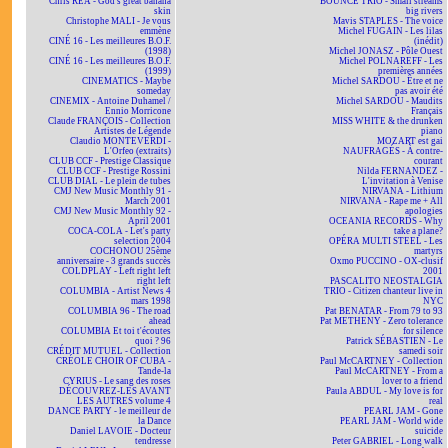
Chris REA - God's great banana
BOUNCE TRIO - Small streams
skin
big rivers
Christophe MALI - Je vous
Mavis STAPLES - The voice
emmène
Michel FUGAIN - Les lilas
CINÉ 16 - Les meilleures B.O.F.
(inédit)
(1998)
Michel JONASZ - Pôle Ouest
CINÉ 16 - Les meilleures B.O.F.
Michel POLNAREFF - Les
(1999)
premières années
CINEMATICS - Maybe
Michel SARDOU - Être et ne
someday
pas avoir été
CINEMIX - Antoine Duhamel /
Michel SARDOU - Maudits
Ennio Morricone
Français
Claude FRANÇOIS - Collection
MISS WHITE & the drunken
Artistes de Légende
piano
Claudio MONTEVERDI -
MOZART est gai
L'Orfeo (extraits)
NAUFRAGÉS - À contre-
CLUB CCF - Prestige Classique
courant
CLUB CCF - Prestige Rossini
Nilda FERNANDEZ -
CLUB DIAL - Le plein de tubes
L'invitation à Venise
CMJ New Music Monthly 91 -
NIRVANA - Lithium
March 2001
NIRVANA - Rape me + All
CMJ New Music Monthly 92 -
apologies
April 2001
OCEANIA RECORDS - Why
COCA-COLA - Let's party
take a plane?
selection 2004
OPÉRA MULTI STEEL - Les
COCHONOU 25ème
martyrs
anniversaire - 3 grands succès
Oxmo PUCCINO - OX-clusif
COLDPLAY - Left right left
2001
right left
PASCALITO NEOSTALGIA
COLUMBIA - Artist News 4
TRIO - Citizen chanteur live in
mars 1998
NYC
COLUMBIA 96 - The road
Pat BENATAR - From 79 to 93
ahead
Pat METHENY - Zero tolerance
COLUMBIA Et toi t'écoutes
for silence
quoi ? 96
Patrick SÉBASTIEN - Le
CRÉDIT MUTUEL - Collection
samedi soir
CRÉOLE CHOIR OF CUBA -
Paul McCARTNEY - Collection
Tande-la
Paul McCARTNEY - From a
CYRIUS - Le sang des roses
lover to a friend
DÉCOUVREZ-LES AVANT
Paula ABDUL - My love is for
LES AUTRES volume 4
real
DANCE PARTY - le meilleur de
PEARL JAM - Gone
la Dance
PEARL JAM - World wide
Daniel LAVOIE - Docteur
suicide
tendresse
Peter GABRIEL - Long walk