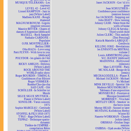
MUSIQUE/TÉLÉRAMA - Les
Janet JACKSON - Got 'til it's
copieurs
gone
LEVEL 42 - Level 42
Jean SCHULTHEIS -
Lionel HAMPTON - Jazz in
Confidence pour confidence
jazz [White Label]
(remixes house)
Madleen KANE - Rough
Joe JACKSON - Stepping out
diamond
John HIATT - Slow turning
MAGNUM BONUM - Gigolo
Johnny CASH - Water from the
(english version)
wells of home
Maurice BITTER - Chants et
Johnny CLEGG & Savuka -
danses d'Argentine [dédicacé]
Third world child
MAXELL - Rock Sampler
Julien CLERC - This melody
Nathalie CARDONE -
[Test Pressing]
Populaire
Katia & Marielle LABEQUE -
O.P.R. MONTPELLIER -
Gershwin
Berlioz 1988
KILLING JOKE - Revelations
Ofra HAZA - Love song
les ENFANTS du MISTRAL
Patti FLYNN - With love to you
volume 2
[dédicacé]
Louis ARMSTRONG plays
POLYDOR - les géants de l'été
W.C. HANDY [dédicacé]
volume 2
MADONNA - Hollywood
RICKY AMIGOS - Delirios
(remixes)
[White Label]
Marc LAVOINE - Paris
ROCK AROUND THE
MC SOLAAR - Bouge de là
WORLD radio show
(remix)
Roger BOURDIN - TIMING 8,
MECHAGODZILLA - Planet X
Confidences d'un flûtiste
Michael JACKSON - Michael
Roger VERMEER -
Vs Michael
Rumba/Cha-cha-cha
MINK DEVILLE - Sportin' life
SAD CAFÉ - Olé
Modeste MOUSSORGSKY -
SCHÖLLER - In Schöller ist
Tableaux d'une exposition
Musik
MONSIEUR Z - Fourrure et
SIGUE SIGUE SPUTNICK -
Musique [numéroté]
Flaunt it [White Label]
MORRISSEY - Viva hate
SONOLOR - Vœux sonores
MÖTLEY CRÜE - Smokin' in
1975
the boys room
Sophie MARCEAU - Certitude
Murray HEAD - Sooner or later
[White Label]
MUSTANG Kollektion Herbst
STOFFEL & FILS 1950-1975
Winter 83
T'PAU - Rage [White Label]
Nanette WORKMAN - Chaude
TEPPAZ - Technique spatio-
[white label]
dynamic
ORISHAS - Orishas llego
Théâtre de l'EMPIRE -
remixes
compilation Rétro
OSIBISA - Ojah awake [White