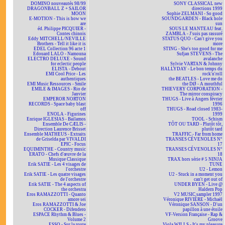
DOMINO nouveautés 98/99
SONY CLASSICAL new
DRAGONBALL Z + SAILOR
directions 1999
MOON
Sophie ZELMANI - So good
E-MOTION - This is how we
SOUNDGARDEN - Black hole
are
sun
éd. Philippe PICQUIER -
SOUS LE MANTEAU feat.
Contes chinois
ZAMBLA - J'suis pas rassuré
Eddy MITCHELL/NEVILLE
STATUS QUO - Can't give you
Brothers - Tell it like it is
more
EDEL Collection 96 acte 1
STING - She's too good for me
Edouard LALO - Namouna
Sufjan STEVENS - The
ELECTRO DELUXE - Sound
avalanche
for eclectic people
Sylvie VARTAN & Johnny
ELISTA - Debout
HALLYDAY - Le bon temps du
EMI Cool Price - Les
rock'n'roll
authentiques
the BEATLES - Love me do
EMI Music Ressources - Smile
the DØ - A mouthful
EMILE & IMAGES - Rio de
THIEVERY CORPORATION -
Janvier
The mirror conspiracy
EMPEROR NORTON
THUGS - Live à Angers février
RECORDS - Space baby blast
1996
off
THUGS - Road closed 1983-
ENOLA - Figurines
1999
Enrique IGLESIAS - Bailamos
TOOL - Schism
Ensemble De CÆLIS -
TÔT OU TARD - Plutôt tôt,
Direction Laurence Brisset
plutôt tard
Ensemble MATHEUS - Extraits
TRAFFIC - Far from home
de Griselda par VIVALDI
TRANSES CÉVENOLES N°
EPIC - Focus
17
EQUIMINTHE - Country music
TRANSES CÉVENOLES N°
ERATO - Chefs d'œuvre de la
18
Musique Classique
TRAX hors série # 5 NINJA
Erik SATIE - Les 4 visages de
TUNE
l'orchestre
U2 - Lemon
Erik SATIE - Les quatre visages
U2 - Stuck in a moment you
de l'orchestre
can't get out of
Erik SATIE - The 4 aspects of
UNDER BYEN - Live @
the orchestra
Haldern Pop
Eros RAMAZZOTTI - Quanto
V2 MUSIC sampler 1997
amore sei
Véronique RIVIÈRE - Michaël
Eros RAMAZZOTTI & Joe
Véronique SANSON - D'un
COCKER - Difendero
papillon à une étoile
ESPACE Rhythm & Blues -
VF-Version Française - Rap &
Volume 2
Groove
ESSO - Sur la route
Viola WILLS - It's my pleasure