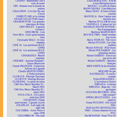
CASINO - Maintenant c'est à
Louis BERTIGNAC - Elle &
vous de jouer
Louis/Bertignacoustic
CBS - Demain tout le monde en
MANAU - La tribu de Dana
parlera
MANO NEGRA - Casa Babylon
Céline DION - Live (for the one
Manu CHAO - Si berie m'était
I love)
contéee
CERRUTI 1881 et le cinéma
MANUELA - Faire l'amour une
CESAR COLLECTOR Canal+
dernière fois
CHAMOIS D'OR - Les grandes
Martine ST-CLAIR & Gino
musiques de films
VANNELLI - L'amour est loi
CHEVROLET - Legends
MASSILIA SOUND SYSTEM -
volume 2
Pas d'arrangement
CHOUBENE - Lila
Matthieu MARTOURET
Chris REA - God's great banana
BOUNCE TRIO - Small streams
skin
big rivers
Christophe MALI - Je vous
Mavis STAPLES - The voice
emmène
Michel FUGAIN - Les lilas
CINÉ 16 - Les meilleures B.O.F.
(inédit)
(1998)
Michel JONASZ - Pôle Ouest
CINÉ 16 - Les meilleures B.O.F.
Michel POLNAREFF - Les
(1999)
premières années
CINEMATICS - Maybe
Michel SARDOU - Être et ne
someday
pas avoir été
CINEMIX - Antoine Duhamel /
Michel SARDOU - Maudits
Ennio Morricone
Français
Claude FRANÇOIS - Collection
MISS WHITE & the drunken
Artistes de Légende
piano
Claudio MONTEVERDI -
MOZART est gai
L'Orfeo (extraits)
NAUFRAGÉS - À contre-
CLUB CCF - Prestige Classique
courant
CLUB CCF - Prestige Rossini
Nilda FERNANDEZ -
CLUB DIAL - Le plein de tubes
L'invitation à Venise
CMJ New Music Monthly 91 -
NIRVANA - Lithium
March 2001
NIRVANA - Rape me + All
CMJ New Music Monthly 92 -
apologies
April 2001
OCEANIA RECORDS - Why
COCA-COLA - Let's party
take a plane?
selection 2004
OPÉRA MULTI STEEL - Les
COCHONOU 25ème
martyrs
anniversaire - 3 grands succès
Oxmo PUCCINO - OX-clusif
COLDPLAY - Left right left
2001
right left
PASCALITO NEOSTALGIA
COLUMBIA - Artist News 4
TRIO - Citizen chanteur live in
mars 1998
NYC
COLUMBIA 96 - The road
Pat BENATAR - From 79 to 93