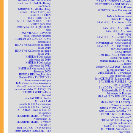
Andrew Litton on Gershwin
DARGAUD BOOX 1 - Canal+
Grant Lee BUFFALO - Honey
FREDERICKS + GOLDMAN +
don't think
JONES - Rouge
GROOVE ARMADA - Easy
GENESIS Live - The way we
Gustav LEONHARDT joue
walk
Louis COUPERIN
IAM - Je danse le mia
HANDSOME BOY
IGGY POP - Iggy
MODELING SCHOOL - The
JAMIROQUAI - Corner of the
world's gone mad
earth
Hector ZAZOU - Lights in the
JAMIROQUAI - Little L
dark
JAMIROQUAI - Love
Hervé VILARD - La vie est
foolosophy
belle, le monde est beau
JAMIROQUAI - Return of the
Hildegard von BINGEN - O vis
space cowboy
aeternitatis
JAMIROQUAI - Space cowboy
HMNEWS Collection automne
JAMIROQUAI - The return of
hiver 2010
the space cowboy
HMNEWS Collection automne
JAZZ Masters
hiver 2011
Jean RICHARD présente les
HMNEWS Collection
loups (PIF gadget)
printemps été 2010
Johnny HALLYDAY - PLV
HMNEWS Collection
L'attente
printemps été 2012
Johnny HALLYDAY - Retiens
HMNEWS Nouveautés août
la nuit (parfum + CD)
décembre 2009
Julie ZENATTI - Je voudrais
HONDA HRV Joy Machine
que tu me consoles
Hubert-Félix THIÉFAINE -
Julie ZENATTI - L'amour suffit
Scandale mélancolique
LAVERIE de FAMILLE - Le
IAM - Nés sous la même étoile
best of saison 2
iJazz @ London Jazz Festival
Lisa DOBY - Live @ WYB7
incontournables CLASSIQUES
Mademoiselle K - Live au
INTERMARCHÉ la Ferté
Printemps de Bourges
Bernard
Michael JACKSON - HIStory
Irène JACOB lit Haruki
Book 1
MURAKAMI
Michel HOUELLEBECQ -
Isabelle BOULAY - Sans toi
Présence humaine
Isabelle BOULAY + Johnny
NINJA TUNE - Ninjaskinz
HALLYDAY - Tout au bout de
NRJ - cassette PASSOA n° 1
nos peines
OUTILS WOLF - Bulletin
ISLAND/REMARK - Treasure
d'information n°1
2 printemps 96
PHONOSCOPE - Cantique
ISLAND/REMARK - Treasure
(grotte de Lourdes)
4 hiver 97
PLACEBO - Protège-moi
Jack RADICS - It's in her kiss
POLYDOR - Sous le soleil
James Newton HOWARD - The
exactement