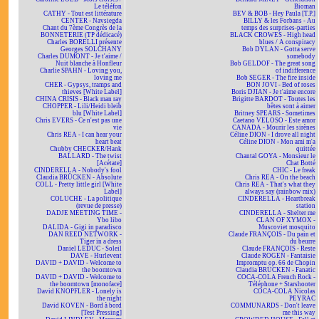
Le téléfon
Bioman
CATHY - Tout est littérature
BEV & BOB - Hey Paula [T.P.]
CENTER - Navsiegda
BILLY & les Forbans - Au
Chant du 7ème Congrès de la
temps des surprises-parties
BONNETERIE (TP dédicacé)
BLACK CROWES - High head
Charles BORELLI présente
blues / A conspiracy
Georges SOLCHANY
Bob DYLAN - Gotta serve
Charles DUMONT - Je t'aime /
somebody
Nuit blanche à Honfleur
Bob GELDOF - The great song
Charlie SPAHN - Loving you,
of indifference
loving me
Bob SEGER - The fire inside
CHER - Gypsys, tramps and
BON JOVI - Bed of roses
thieves [White Label]
Boris DJIAN - Je t'aime encore
CHINA CRISIS - Black man ray
Brigitte BARDOT - Toutes les
CHOPPER - Lili/Heidi bleib
bêtes sont à aimer
blu [White Label]
Britney SPEARS - Sometimes
Chris EVERS - Ce n'est pas une
Caetano VELOSO - Este amor
vie
CANADA - Mourir les sirènes
Chris REA - I can hear your
Céline DION - I drove all night
heart beat
Céline DION - Mon ami m'a
Chubby CHECKER/Hank
quittée
BALLARD - The twist
Chantal GOYA - Monsieur le
[Acétate]
Chat Botté
CINDERELLA - Nobody's fool
CHIC - Le freak
Claudia BRÜCKEN - Absolute
Chris REA - On the beach
COLL - Pretty little girl [White
Chris REA - That's what they
Label]
always say (rainbow mix)
COLUCHE - La politique
CINDERELLA - Heartbreak
(revue de presse)
station
DADJE MEETING TIME -
CINDERELLA - Shelter me
Ybo libo
CLAN OF XYMOX -
DALIDA - Gigi in paradisco
Muscoviet mosquito
DAN REED NETWORK -
Claude FRANÇOIS - Du pain et
Tiger in a dress
du beurre
Daniel LEDUC - Soleil
Claude FRANÇOIS - Reste
DAVE - Hurlevent
Claude ROGEN - Fantaisie
DAVID + DAVID - Welcome to
Impromptu op. 66 de Chopin
the boomtown
Claudia BRÜCKEN - Fanatic
DAVID + DAVID - Welcome to
COCA-COLA French Rock -
the boomtown [monoface]
Téléphone + Starshooter
David KNOPFLER - Lonely is
COCA-COLA Nicolas
the night
PEYRAC
David KOVEN - Bord à bord
COMMUNARDS - Don't leave
[Test Pressing]
me this way