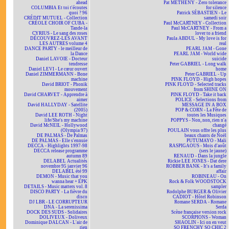
ahead
Pat METHENY - Zero tolerance
COLUMBIA Et toi t'écoutes
for silence
quoi ? 96
Patrick SÉBASTIEN - Le
CRÉDIT MUTUEL - Collection
samedi soir
CRÉOLE CHOIR OF CUBA -
Paul McCARTNEY - Collection
Tande-la
Paul McCARTNEY - From a
CYRIUS - Le sang des roses
lover to a friend
DÉCOUVREZ-LES AVANT
Paula ABDUL - My love is for
LES AUTRES volume 4
real
DANCE PARTY - le meilleur de
PEARL JAM - Gone
la Dance
PEARL JAM - World wide
Daniel LAVOIE - Docteur
suicide
tendresse
Peter GABRIEL - Long walk
Daniel LEVI - Le cœur ouvert
home
Daniel ZIMMERMANN - Bone
Peter GABRIEL - Up
machine
PINK FLOYD - High hopes
David BRIOT - Phonik
PINK FLOYD - Selected tracks
mouvement
from SHINE ON
David CHARVET - Apprendre à
PINK FLOYD - Take it back
aimer
POLICE - Selections from
David HALLYDAY - Satellite
MESSAGE IN A BOX
(2005)
POP & CORN - La Fête de
David LEE ROTH - Night
toutes les Musiques
life/She's my machine
POPPYS - Non, non, rien n'a
David McNEIL - Hollywood
changé
(Olympia 97)
POULAIN vous offre les plus
DE PALMAS - De Palmas
beaux chants de Noël
DE PALMAS - Elle s'ennuie
PUTUMAYO - Mali
DECCA - Highlights 1997-98
RASPIGAOUS - Mois d'août
DECCA release programme
(sers le jaune)
autumn 89
RENAUD - Dans la jungle
DELABEL Actualités
Rickie LEE JONES - Dat dere
novembre 95 janvier 96
ROBBER BANK - It's a family
DELABEL été 99
affair
DEMON - Music that you
ROBINEAU - On
wanna hear + EPK
Rock & Folk WOODSTOCK
DETAILS - Music matters vol. 8
sampler
DISCO PARTY - La fièvre du
Rodolphe BURGER & Olivier
disco
CADIOT - Hôtel Robinson
DJ LBR - LE CORRUPTEUR
Romane SERDA - Romane
DNA - La serenissima
Serda
DOCK DES SUDS - Solidaires
Scène française version rock
DOLIVEUX - Doliveux
SCORPIONS - Woman
Dominique DALCAN - L'air de
SHAOLIN - Ici on en veut
rien
SO FRENCHY SO CHIC 2