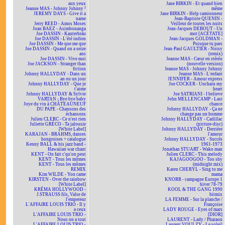
aux yeux
Jane BIRKIN - Et quand bien
Jeanne MAS - Johnny Johnny ²
même
JEREMY DAYS - Give it a
Jane BIRKIN - Help camionneur
name
Jean-Baptiste QUENIN -
Jerry REED - Amos Moses
Veilleur de toutes les nuits
Joan BAEZ - Asimbonanga
Jean-Jacques DEBOUT - Un
Joe DASSIN - Kanterbräu
mot [ACÉTATE]
Joe DASSIN - L'été indien
Jean-Jacques GOLDMAN -
Joe DASSIN - Me que me que
Puisque tu pars
Joe DASSIN - Quand on a seize
Jean-Paul GAULTIER - Noisy
ans
(remix)
Joe DASSIN - Vive moi
Jeanne MAS - Cœur en stéréo
Joe JACKSON - Stranger than
(nouvelle version)
fiction
Jeanne MAS - Johnny Johnny
Johnny HALLYDAY - Dans un
Jeanne MAS - L'enfant
an ou un jour
JENNIFER - Amour express
Johnny HALLYDAY - Que je
Joe COCKER - Unchain my
t'aime
heart
Johnny HALLYDAY & Sylvie
Joe SATRIANI - I believe
VARTAN - Bye bye baby
John MELLENCAMP - Last
Joye du vin à CHÂTEAUNEUF
chance
DU PAPE - Chansons des
Johnny HALLYDAY - Ça ne
échansons
change pas un homme
Julien CLERC - Ce n'est rien
Johnny HALLYDAY - Cadillac
Juliette GRÉCO - Ta jalousie
(picture-disc)
[White Label]
Johnny HALLYDAY - Derrière
KARAJAN - BRAHMS, danses
l'amour
hongroises + catalogue
Johnny HALLYDAY - Succès
Kenny BALL & his jazz band -
1961-1973
Hawaiian war chant
Jonathan STUART - Wako man
KENT - On fait c'qu'on peut
Julien CLERC - This melody
KENT - Tous les mômes
KAJAGOOGOO - Too shy
KENT - Tous les mômes
(midnight mix)
REMIX
Karen CHERYL - Sing to me
Kim WILDE - You came
mama
KIRSTEN - Over the rainbow
KNORR - campagne Europe 1
[White Label]
hiver 78-79
KRÉMA HOLLYWOOD -
KOOL & THE GANG 1990
J.STRAUSS fils, Valse de
hitmix
l'empereur
LA FEMME - Sur la planche /
L'AFFAIRE LOUIS TRIO - Il y
Françoise
a ceux
LADY ROUGE - Eyes of mars
L'AFFAIRE LOUIS TRIO -
[DIOR]
Nous on a tout
LAURENT - Lady / Pharaon
L'AFFAIRE LOUIS TRIO -
Laurent VOULZY - Le soleil