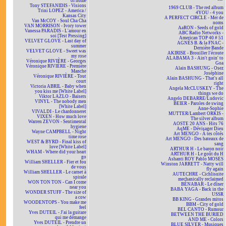
of home
Tony STEFANIDIS - Visions
1969 CLUB - The red album
Trini LOPEZ - America /
4YOU - 4 you
Kansas City
A PERFECT CIRCLE - Mer de
Van McCOY - Soul Cha Cha
noms
VAN MORRISON - Ivory tower
AaRON - Seeds of gold
Vanessa PARADIS - L'amour en
ABC Radio Networks -
soi [Test Pressing]
American TOP 40 # 51
VELVET GLOVE - Last day of
AGNÈS B. & la FNAC -
summer
Dernière Bande
VELVET GLOVE - Sweet was
AKIRISE - Brouiller l'écoute
my rose
ALABAMA 3 - Ain't goin' to
Véronique RIVIÈRE - Georges
Goa
Véronique RIVIÈRE - Première
Alain BASHUNG - Osez
Manche
Joséphine
Véronique RIVIÈRE - Tout
Alain BASHUNG - That's all
court
right
Victoria ABRIL - Baby when
Angela McCLUSKEY - The
you kiss me [White Label]
things we do
Viktor LAZLO - Baisers
Angelo DEBARRE/Ludovic
VINYL - The nobody men
BEIER - Paroles de swing
[White Label]
Anne-Sophie
VIVALDI - Le chardonneret
MUTTER/Lambert ORKIS -
VIXEN - How much love
The silver album
Warren ZEVON - Sentimental
AOSTE 20 ANS - Hits 76
hygiene
AqME - Dévisager Dieu
Wayne CAMPBELL - Night
Art MENGO - À tes côtés
time rose
Art MENGO - Des bateaux de
WEST & BYRD - Final kiss of
sang
love [White Label]
ARTHUR H - Le baron noir
WHAM - Where did your heart
ARTHUR H - Le goût du H
go
Ashanti ROY Pablo MOSES
William SHELLER - Fier et fou
Winston JARRETT - Natty will
de vous
fly again
William SHELLER - Le carnet à
AUTECHRE - Cichlisuite
spirale
mechanically reclaimed
WON TON TON - Can I come
BÉNABAR - Le dîner
near you
BABA YAGA - Back in the
WONDER STUFF - The size of
USSR
a cow
BB KING - Grandes mitos
WOODENTOPS - You make me
BBM - City of gold
feel
BEL CANTO - Rumour
Yves DUTEIL - J'ai la guitare
BETWEEN THE BURIED
qui me démange
AND ME - Colors
Yves DUTEIL - Prendre un
BLUE SILVER - Musiques