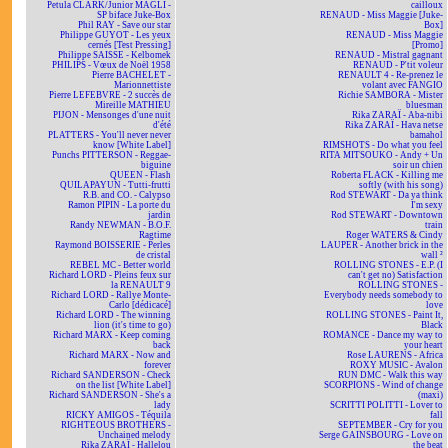
Petula CLARK/Junior MAGLI -
cailloux
SP biface Juke-Box
RENAUD - Miss Maggie [Juke-
Phil RAY - Save our star
Box]
Philippe GUYOT - Les yeux
RENAUD - Miss Maggie
cernés [Test Pressing]
[Promo]
Philippe SAISSE - Kelbomek
RENAUD - Mistral gagnant
PHILIPS - Vœux de Noël 1958
RENAUD - P'tit voleur
Pierre BACHELET -
RENAULT 4 - Re-prenez le
Marionnettiste
volant avec FANGIO
Pierre LEFEBVRE - 2 succès de
Richie SAMBORA - Mister
Mireille MATHIEU
bluesman
PIJON - Mensonges d'une nuit
Rika ZARAÏ - Aba-nibi
d'été
Rika ZARAÏ - Hava netse
PLATTERS - You'll never never
bamahol
know [White Label]
RIMSHOTS - Do what you feel
Punchs PITTERSON - Reggae-
RITA MITSOUKO - Andy + Un
biguine
soir un chien
QUEEN - Flash
Roberta FLACK - Killing me
QUILAPAYUN - Tutti-frutti
softly (with his song)
R.B. and CO. - Calypso
Rod STEWART - Da ya think
Ramon PIPIN - La porte du
I'm sexy
jardin
Rod STEWART - Downtown
Randy NEWMAN - B.O.F.
train
Ragtime
Roger WATERS & Cindy
Raymond BOISSERIE - Perles
LAUPER - Another brick in the
de cristal
wall ²
REBEL MC - Better world
ROLLING STONES - E.P. (I
Richard LORD - Pleins feux sur
can't get no) Satisfaction
la RENAULT 9
ROLLING STONES -
Richard LORD - Rallye Monte-
Everybody needs somebody to
Carlo [dédicacé]
love
Richard LORD - The winning
ROLLING STONES - Paint It,
lion (it's time to go)
Black
Richard MARX - Keep coming
ROMANCE - Dance my way to
back
your heart
Richard MARX - Now and
Rose LAURENS - Africa
forever
ROXY MUSIC - Avalon
Richard SANDERSON - Check
RUN DMC - Walk this way
on the list [White Label]
SCORPIONS - Wind of change
Richard SANDERSON - She's a
(maxi)
lady
SCRITTI POLITTI - Lover to
RICKY AMIGOS - Téquila
fall
RIGHTEOUS BROTHERS -
SEPTEMBER - Cry for you
Unchained melody
Serge GAINSBOURG - Love on
Rika ZARAÏ - Hallelou
the beat