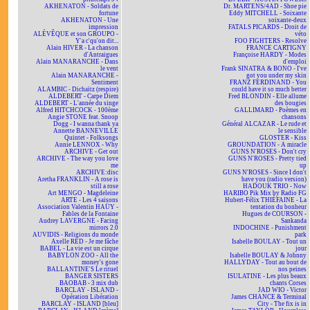
AKHENATON - Soldats de
Dr. MARTENS/4AD - Shoe pie
fortune
Eddy MITCHELL - Soixante
AKHENATON - Une
soixante-deux
impression
FATALS PICARDS - Droit de
ALÉVÊQUE et son GROUPO -
véto
Y'a c'qu'on dit...
FOO FIGHTERS - Resolve
Alain HIVER - La chanson
FRANCE CARTIGNY
d'Antraigues
Françoise HARDY - Modes
Alain MANARANCHE - Dans
d'emploi
le vent
Frank SINATRA & BONO - I've
Alain MANARANCHE -
got you under my skin
Sentiment
FRANZ FERDINAND - You
ALAMBIC - Dichaïtz (respire)
could have it so much better
ALDEBERT - Carpe Diem
Fred BLONDIN - Elle allume
ALDEBERT - L'année du singe
des bougies
Alfred HITCHCOCK - 100ème
GALLIMARD - Poèmes en
Angie STONE feat. Snoop
chansons
Dogg - I wanna thank ya
Général ALCAZAR - Le rude et
Annette BANNEVILLE
le sensible
Quintet - Folksongs
GLOSTER - Kiss
Annie LENNOX - Why
GROUNDATION - A miracle
ARCHIVE - Get out
GUNS N'ROSES - Don't cry
ARCHIVE - The way you love
GUNS N'ROSES - Pretty tied
me
up
ARCHIVE:disc
GUNS N'ROSES - Since I don't
Aretha FRANKLIN - A rose is
have you (radio version)
still a rose
HADOUK TRIO - Now
Art MENGO - Magdeleine
HARIBO Pik Mix by Radio FG
ARTE - Les 4 saisons
Hubert-Félix THIÉFAINE - La
Association Valentin HAÜY -
tentation du bonheur
Fables de la Fontaine
Hugues de COURSON -
Audrey LAVERGNE - Facing
Sankanda
mirrors 2.0
INDOCHINE - Punishment
AUVIDIS - Religions du monde
park
Axelle RED - Je me fâche
Isabelle BOULAY - Tout un
BABEL - La vie est un cirque
jour
BABYLON ZOO - All the
Isabelle BOULAY & Johnny
money's gone
HALLYDAY - Tout au bout de
BALLANTINE'S Le rituel
nos peines
BANGER SISTERS
ISULATINE - Les plus beaux
BAOBAB - 3 mix dub
chants Corses
BARCLAY - ISLAND -
JAD WIO - Victor
Opération Libération
James CHANCE & Terminal
BARCLAY - ISLAND [bleu]
City - The fix is in