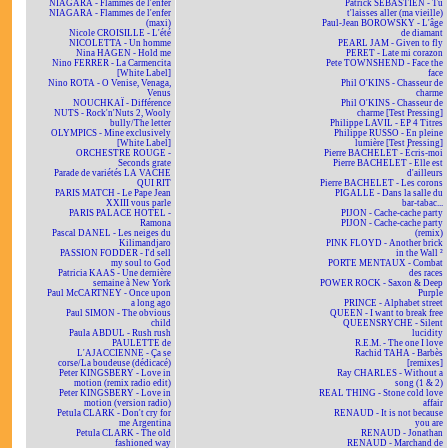
NIAGARA - Flammes de l'enfer
Patrick SÉBASTIEN - Tu
NIAGARA - Flammes de l'enfer
t'laisses aller (ma vieille)
(maxi)
Paul-Jean BOROWSKY - L'âge
Nicole CROISILLE - L'été
de diamant
NICOLETTA - Un homme
PEARL JAM - Given to fly
Nina HAGEN - Hold me
PERET - Late mi corazon
Nino FERRER - La Carmencita
Pete TOWNSHEND - Face the
[White Label]
face
Nino ROTA - O Venise, Venaga,
Phil O'KINS - Chasseur de
Venus
charme
NOUCHKAÏ - Différence
Phil O'KINS - Chasseur de
NUTS - Rock'n'Nuts 2, Wooly
charme [Test Pressing]
bully/The letter
Philippe LAVIL - EP 4 Titres
OLYMPICS - Mine exclusively
Philippe RUSSO - En pleine
[White Label]
lumière [Test Pressing]
ORCHESTRE ROUGE -
Pierre BACHELET - Écris-moi
Seconds grate
Pierre BACHELET - Elle est
Parade de variétés LA VACHE
d'ailleurs
QUI RIT
Pierre BACHELET - Les corons
PARIS MATCH - Le Pape Jean
PIGALLE - Dans la salle du
XXIII vous parle
bar-tabac...
PARIS PALACE HOTEL -
PIJON - Cache-cache party
Ramona
PIJON - Cache-cache party
Pascal DANEL - Les neiges du
(remix)
Kilimandjaro
PINK FLOYD - Another brick
PASSION FODDER - I'd sell
in the Wall ²
my soul to God
PORTE MENTAUX - Combat
Patricia KAAS - Une dernière
des races
semaine à New York
POWER ROCK - Saxon & Deep
Paul McCARTNEY - Once upon
Purple
a long ago
PRINCE - Alphabet street
Paul SIMON - The obvious
QUEEN - I want to break free
child
QUEENSRYCHE - Silent
Paula ABDUL - Rush rush
lucidity
PAULETTE de
R.E.M. - The one I love
L'AJACCIENNE - Ça se
Rachid TAHA - Barbès
corse/La boudeuse (dédicacé)
[remixes]
Peter KINGSBERY - Love in
Ray CHARLES - Without a
motion (remix radio edit)
song (1 & 2)
Peter KINGSBERY - Love in
REAL THING - Stone cold love
motion (version radio)
affair
Petula CLARK - Don't cry for
RENAUD - It is not because
me Argentina
you are
Petula CLARK - The old
RENAUD - Jonathan
fashioned way
RENAUD - Marchand de