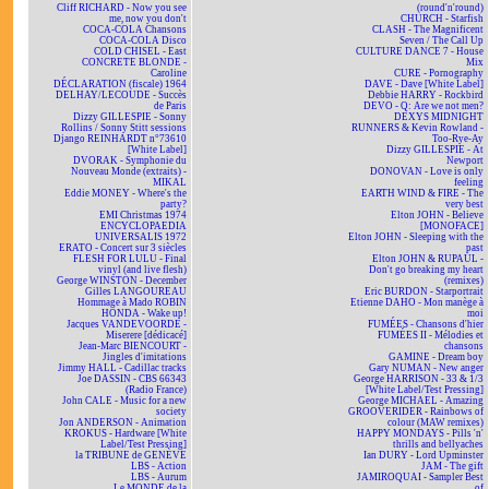
Cliff RICHARD - Now you see
(round'n'round)
me, now you don't
CHURCH - Starfish
COCA-COLA Chansons
CLASH - The Magnificent
COCA-COLA Disco
Seven / The Call Up
COLD CHISEL - East
CULTURE DANCE 7 - House
CONCRETE BLONDE -
Mix
Caroline
CURE - Pornography
DÉCLARATION (fiscale) 1964
DAVE - Dave [White Label]
DELHAY/LECOUDE - Succès
Debbie HARRY - Rockbird
de Paris
DEVO - Q: Are we not men?
Dizzy GILLESPIE - Sonny
DEXYS MIDNIGHT
Rollins / Sonny Stitt sessions
RUNNERS & Kevin Rowland -
Django REINHARDT n°73610
Too-Rye-Ay
[White Label]
Dizzy GILLESPIE - At
DVORAK - Symphonie du
Newport
Nouveau Monde (extraits) -
DONOVAN - Love is only
MIKAL
feeling
Eddie MONEY - Where's the
EARTH WIND & FIRE - The
party?
very best
EMI Christmas 1974
Elton JOHN - Believe
ENCYCLOPAEDIA
[MONOFACE]
UNIVERSALIS 1972
Elton JOHN - Sleeping with the
ERATO - Concert sur 3 siècles
past
FLESH FOR LULU - Final
Elton JOHN & RUPAUL -
vinyl (and live flesh)
Don't go breaking my heart
George WINSTON - December
(remixes)
Gilles LANGOUREAU
Eric BURDON - Starportrait
Hommage à Mado ROBIN
Etienne DAHO - Mon manège à
HONDA - Wake up!
moi
Jacques VANDEVOORDE -
FUMÉES - Chansons d'hier
Miserere [dédicacé]
FUMÉES II - Mélodies et
Jean-Marc BIENCOURT -
chansons
Jingles d'imitations
GAMINE - Dream boy
Jimmy HALL - Cadillac tracks
Gary NUMAN - New anger
Joe DASSIN - CBS 66343
George HARRISON - 33 & 1/3
(Radio France)
[White Label/Test Pressing]
John CALE - Music for a new
George MICHAEL - Amazing
society
GROOVERIDER - Rainbows of
Jon ANDERSON - Animation
colour (MAW remixes)
KROKUS - Hardware [White
HAPPY MONDAYS - Pills 'n'
Label/Test Pressing]
thrills and bellyaches
la TRIBUNE de GENÈVE
Ian DURY - Lord Upminster
LBS - Action
JAM - The gift
LBS - Aurum
JAMIROQUAI - Sampler Best
Le MONDE de la
of