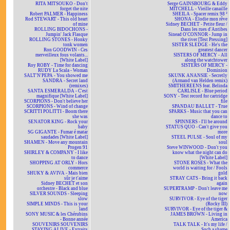
RITA MITSOUKO - Don't
Serge GAINSBOURG & Eddy
forget the nite
MITCHELL - Vieille canaille
Robert PALMER - Happiness
SHEILA - Spacer remix 98 ²
Rod STEWART - This old heart
SHONA - Elodie mon rêve
of mine
Sidney BECHET - Petite fleur /
ROLLING BIDOCHONS -
Dans les rues d'Antibes
Jumpin' Jack Flasque
Sinead O'CONNOR - Jump in
ROLLING STONES - Honky
the river [Test Pressing]
tonk women
SISTER SLEDGE - He's the
Ron GOODWIN - Ces
greatest dancer
merveilleux fous volants...
SISTERS OF MERCY - All
[White Label]
along the watchtower
Roy ROBY - Time for dancing
SISTERS OF MERCY -
RUDY La Scala - Woman
Dominion
SALT'N'PEPA - You showed me
SKUNK ANANSIE - Secretly
SANDRA - Secret land
(Armand van Helden remix)
(remixes)
SMITHEREENS feat. Belinda
SANTA ESMERALDA - C'est
CARLISLE - Blue period
magnifique [White Label]
SONY - Test record for cartridge
SCORPIONS - Don't believe her
file
SCORPIONS - Wind of change
SPANDAU BALLET - True
SCRITTI POLITTI - Boom there
SPARKS - Music that you can
she was
dance to
SENATOR KING - Rock your
SPINNERS - I'll be around
baby
STATUS QUO - Can't give you
SG GIGANTE - Fumar é matar
more
saudades [White Label]
STEEL PULSE - Soul of my
SHAMEN - Move any mountain
soul
Progen 91
Steve WINWOOD - Don't you
SHIRLEY & COMPANY - I like
know what the night can do
to dance
[White Label]
SHOPPING AT ORLY - Hors
STONE ROSES - What the
commerce
world is waiting for / Fools
SHUKY & AVIVA - Mais bien
gold
sûr je t'aime
STRAY CATS - Bring it back
Sidney BECHET et son
again
orchestre - Black and blue
SUPERTRAMP - Don't leave me
SILVER SOUNDS - Sleeping
now
slow
SURVIVOR - Eye of the tiger
SIMPLE MINDS - This is your
(Rocky III)
land
SURVIVOR - Eye of the tiger &
SONY MUSIC & les Chérubins
JAMES BROWN - Living in
- Bonne année
America
SOUVENIRS SOUVENIRS
TALK TALK - It's my life /
STAYING ALIVE - Extraits
Such a shame