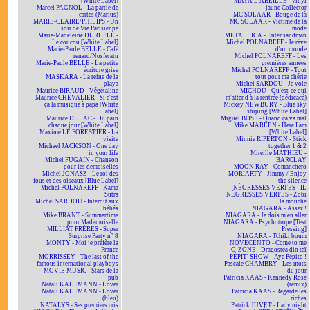
[White Label]
MAYA L'ABEILLE - vinyl
Marcel PAGNOL - La partie de
jaune Collector
cartes (Marius)
MC SOLAAR - Bouge de là
MARIE-CLAIRE/PHILIPS - Un
MC SOLAAR - Victime de la
soir de Vie Parisienne
mode
Marie-Madeleine DURUFLÉ -
METALLICA - Enter sandman
Le coucou [White Label]
Michel POLNAREFF - Je rêve
Marie-Paule BELLE - Café
d'un monde
renard/Nosferatu
Michel POLNAREFF - Les
Marie-Paule BELLE - La petite
premières années
écriture grise
Michel POLNAREFF - Tout
MASKARA - La reine de la
tout pour ma chérie
playa
Michel SARDOU - Je vole
Maurice BIRAUD - Végétaline
MICHOU - Qu'est-ce qui
Maurice CHEVALIER - Si c'est
m'attend à la rentrée (dédicacé)
ça la musique à papa [White
Mickey NEWBURY - Blue sky
Label]
shining [White Label]
Maurice DULAC - Du pain
Miguel BOSÉ - Quand ça va mal
chaque jour [White Label]
Mike MAREEN - Here I am
Maxime LE FORESTIER - La
[White Label]
visite
Minnie RIPERTON - Stick
Michael JACKSON - One day
together 1 & 2
in your life
Mireille MATHIEU -
Michel FUGAIN - Chanson
BARCLAY
pour les demoiselles
MOON RAY - Comanchero
Michel JONASZ - Le roi des
MORIARTY - Jimmy / Enjoy
fous et des oiseaux [Blue Label]
the silence
Michel POLNAREFF - Kama
NÉGRESSES VERTES - IL
Sutra
NÉGRESSES VERTES - Zobi
Michel SARDOU - Interdit aux
la mouche
bébés
NIAGARA - Assez !
Mike BRANT - Summertime
NIAGARA - Je dois m'en aller
pour Mademoiselle
NIAGARA - Psychotrope [Test
MILLIAT FRÈRES - Super
Pressing]
Surprise Party n° 8
NIAGARA - Tchiki boum
MONTY - Moi je préfère la
NOVECENTO - Come to me
France
O-ZONE - Dragostea din teï
MORRISSEY - The last of the
PÉPIT' SHOW - Aye Pépito !
famous international playboys
Pascale CHAMBRY - Les mots
MOVIE MUSIC - Stars de la
du jour
pub
Patricia KAAS - Kennedy Rose
Natali KAUFMANN - Lover
(remix)
Natali KAUFMANN - Lover
Patricia KAAS - Regarde les
(bleu)
riches
NATALYS - Ses premiers cris
Patrick JUVET - Lady night