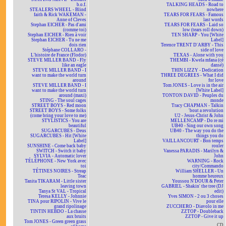
b.o.f.
TALKING HEADS - Road to
STEALERS WHEEL - Blind
nowhere
faith & Rick WAKEMAN -
TEARS FOR FEARS - Famous
Anne of Cleves
last words
Stephan EICHER - Pas d'ami
TEARS FOR FEARS - Laid so
(comme toi)
low (tears roll down)
Stephan EICHER - Rien à voir
TEN SHARP - You [White
Stephan EICHER - Tu ne me
Label]
dois rien
Terence TRENT D'ARBY - This
Stéphane COLLARO -
side of love
L'histoire de France (Flodor)
TEXAS - Alone with you
STEVE MILLER BAND - Fly
THEMBI - Kwela mfana (cé
like an eagle
dansé)
STEVE MILLER BAND - I
THIN LIZZY - Dedication
want to make the world turn
THREE DEGREES - What I did
around
for love
STEVE MILLER BAND - I
Tom JONES - Love is in the air
want to make the world turn
[White Label]
around (maxi)
TONTON DAVID - Peuples du
STING - The soul cages
monde
STREET BOYS - Red moon
Tracy CHAPMAN - Talkin
STREET BOYS - Some folks
'bout a revolution
(come bring your love to me)
U2 - Jesus-Christ & John
STYLISTICS - You are
MELLENCAMP - Do re mi
beautiful
UB40 - Sing our own song
SUGARCUBES - Deus
UB40 - The way you do the
SUGARCUBES - Hit [White
things you do
Label]
VAILLANCOURT - Bon temps
SUNSHINE - Come back baby
rouler
SWITCH - Switch it baby
Vanessa PARADIS - Marilyn &
SYLVIA - Automatic lover
John
TÉLÉPHONE - New York avec
WARNING - Rock
toi
city/Commando
TÉTINES NOIRES - Streap
William SHELLER - Un
Teac
homme heureux
Tanita TIKARAM - Little sister
Youssou N'DOUR & Peter
leaving town
GABRIEL - Shakin' the tree (DJ
Tanya St VAL - Tropical
edit)
Teresa KELLY - Johnnie
Yves SIMON - 2 ou 3 choses
TINA pour RIPOLIN - Vive le
pour elle
grand ripolinage
ZUCCHERO - Diavolo in me
TINTIN HEBDO - La chasse
ZZTOP - Doubleback
aux bruits
ZZTOP - Give it up
Tom JONES - Green green grass
CD