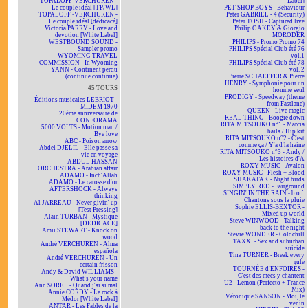
TOPALOFF-VERCHUREN -
Label]
Le couple idéal [TP/WL]
PET SHOP BOYS - Behaviour
TOPALOFF~VERCHUREN -
Peter GABRIEL - 4 (Security)
Le couple idéal [dédicacé]
Peter TOSH - Captured live
Victoria PARRY - Love and
Philip OAKEY & Giorgio
devotion [White Label]
MORODER
WESTBOUND SOUND -
PHILIPS - Promo Promo 74
Sampler promo
PHILIPS Spécial Club été 76
WYOMING TRAVEL
vol.1
COMMISSION - In Wyoming
PHILIPS Spécial Club été 78
YANN - Continent perdu
vol. 2
(continue continue)
Pierre SCHAEFFER & Pierre
HENRY - Symphonie pour un
45 TOURS
homme seul
PRODIGY - Speedway (theme
Éditions musicales LEBRIOT -
from Fastlane)
MIDEM 1970
QUEEN - Live magic
20ème anniversaire de
REAL THING - Boogie down
CONFORAMA
RITA MITSOUKO n°1 - Marcia
5000 VOLTS - Motion man /
baila / Hip kit
Bye love
RITA MITSOUKO n°2 - C'est
ABC - Poison arrow
comme ça / Y'a d'la haine
Abdel DJELIL - Elle passe sa
RITA MITSOUKO n°3 - Andy /
vie en voyage
Les histoires d'A
ABDUL HASSAN
ROXY MUSIC - Avalon
ORCHESTRA - Arabian affair
ROXY MUSIC - Flesh + Blood
ADAMO - Inch'Allah
SHAKATAK - Night birds
ADAMO - Le carosse d'or
SIMPLY RED - Fairground
AFTERSHOCK - Always
SINGIN' IN THE RAIN - b.o.f.
thinking
Chantons sous la pluie
Al JARREAU - Never givin' up
Sophie ELLIS-BEXTOR -
[Test Pressing]
Mixed up world
Alain TURBAN - Mystique
Steve WINWOOD - Talking
[DÉDICACÉ]
back to the night
Amii STEWART - Knock on
Stevie WONDER - Coldchill
wood
TAXXI - Sex and suburban
André VERCHUREN - Alma
suicide
española
Tina TURNER - Break every
André VERCHUREN - Un
rule
certain frisson
TOURNÉE d'ENFOIRÉS -
Andy & David WILLIAMS -
C'est des mecs y chantent
What's your name
U2 - Lemon (Perfecto + Trance
Ann SOREL - Quand j'ai si mal
Mix)
Annie CORDY - Le rock à
Véronique SANSON - Moi, le
Médor [White Label]
venin
ANTAR - Les Fables de la