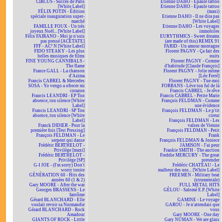
CIRCUS - Succès de Paris
Etienne DAHO - Epaule tattoo
[White Label]
Etienne DAHO - Epaule tattoo
FÉLIX POTIN - Édition
(maxi)
spéciale inauguration super-
Etienne DAHO - Il ne dira pas
marché
[White Label]
FAMILLE FOUX - Un très
Etienne DAHO - Les voyages
joyeux Noël... [White Label]
immobiles
Félix FAIRANO - Moi je n'suis
EURYTHMICS - Sweet dreams
pas pressé [ACÉTATE]
(are made of this) REMIX 91
FFF - AC² N [White Label]
FARID - Un amour montagne
FIDO STEAKY - Les plus
Florent PAGNY - Ça fait des
belles musiques de films
nuits
FINE YOUNG CANNIBALS -
Florent PAGNY - Comme
The flame
d'habitude [Claude François]
France GALL - La chanson
Florent PAGNY - Jolie môme
d'Azima
[Léo Ferré]
Francis CABREL & Mercedes
Florent PAGNY - Tue-moi
SOSA - Yo vengo a ofrecer mi
FORBANS - Lève ton ful de là
corazon
Francis CABREL - Je rêve
Francis LEANDRI - EP Ton
Francis CABREL - Petite Marie
absence, ton silence [White
François FELDMAN - Comme
Label]
une évidence
Francis LEANDRI - SP Ton
François FELDMAN - Le p'tit
absence, ton silence [White
cireur
Label]
François FELDMAN - Les
Franck DIDIER - Pour la
valses de Vienne
première fois [Test Pressing]
François FELDMAN - Petit
François FELDMAN - Le
Frank
serpent qui danse
François FELDMAN & Joniece
Frédéric BERTHELOT -
JAMISON - J'ai peur
Privilège [maxi]
Frankie SMITH - The auction
Frédéric BERTHELOT -
Freddie MERCURY - The great
Privilège [SP]
pretender
G-I JOE - (I'm sorry) Don't
Frédéric CHATEAU - Le
worry tonite
malheur des uns... [White Label]
GÉNÉRATION 60 - Hits des
FREEMEN - Military beat
années 60 (1 & 2)
(strumentale)
Gary MOORE - After the war
FULL METAL HITS
Georges BRASSENS - Le
GÉLOU - Salomé E.P. [White
fantôme
Label]
Gérard BLANCHARD - Elle
GAMINE - Le voyage
voulait revoir sa Normandie
GAROU - Je n'attendais que
Gérard BLANCHARD - Rock
vous
Amadour
Gary MOORE - One day
GIANTS OF ROCK - Little
Gary NUMAN - We are glass