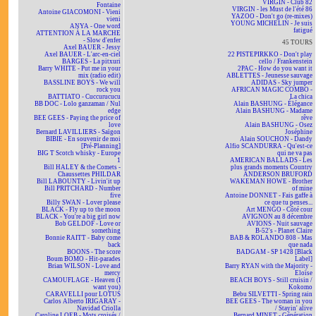
VIRGIN - Club 82
Fontaine
VIRGIN - les Must de l'été 86
Antoine GIACOMONI - Vieni
YAZOO - Don't go (re-mixes)
vieni
YOUNG MICHELIN - Je suis
ANYA - One word
fatigué
ATTENTION À LA MARCHE
- Slow d'enfer
45 TOURS
Axel BAUER - Jessy
Axel BAUER - L'arc-en-ciel
22 PISTEPIRKKO - Don't play
BARGES - La pitxuri
cello / Frankenstein
Barry WHITE - Put me in your
2PAC - How do you want it
mix (radio edit)
ABLETTES - Jeunesse sauvage
BASSLINE BOYS - We will
ADIDAS - Sky jumper
rock you
AFRICAN MAGIC COMBO -
BATTIATO - Cuccurucucu
La chica
BB DOC - Lolo ganzaman / Nul
Alain BASHUNG - Élégance
edge
Alain BASHUNG - Madame
BEE GEES - Paying the price of
rêve
love
Alain BASHUNG - Osez
Bernard LAVILLIERS - Saïgon
Joséphine
BIBIE - En souvenir de moi
Alain SOUCHON - Dandy
[Pré-Planning]
Alfio SCANDURRA - Qu'est-ce
BIG T Scotch whisky - Europe
qui ne va pas
1
AMERICAN BALLADS - Les
Bill HALEY & the Comets -
plus grands moments Country
Chaussettes PHILDAR
ANDERSON BRUFORD
Bill LABOUNTY - Livin'it up
WAKEMAN HOWE - Brother
Bill PRITCHARD - Number
of mine
five
Antoine DONNET - Fais gaffe à
Billy SWAN - Lover please
ce que tu penses...
BLACK - Fly up to the moon
Art MENGO - Côté cour
BLACK - You're a big girl now
AVIGNON au 8 décembre
Bob GELDOF - Love or
AVIONS - Nuit sauvage
something
B-52's - Planet Claire
Bonnie RAITT - Baby come
BAB & ROLANDO 808 - Mas
back
que nada
BOONS - The score
BADGAM - SP 1428 [Black
Boum BOMO - Hit-parades
Label]
Brian WILSON - Love and
Barry RYAN with the Majority -
mercy
Eloïse
CAMOUFLAGE - Heaven (I
BEACH BOYS - Still cruisin /
want you)
Kokomo
CARAVELLI pour LOTUS
Bebu SILVETTI - Spring rain
Carlos Alberto IRIGARAY -
BEE GEES - The woman in you
Navidad Criolla
/ Stayin' alive
Caroline LOEB - Mots croisés /
Bernard MINET - Génération