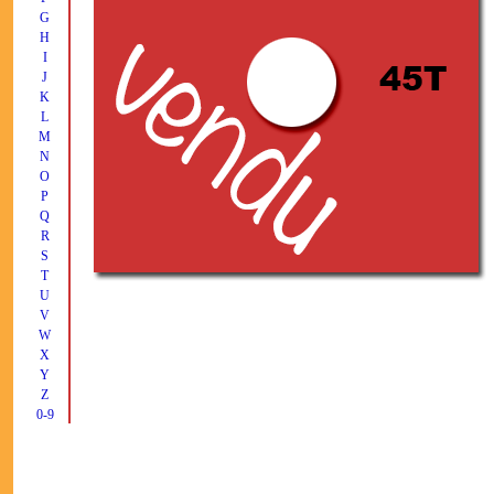
G
H
I
J
K
L
M
N
O
P
Q
R
S
T
U
V
W
X
Y
Z
0-9