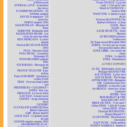
d'Hollywood
Vivien SAVAGE - La p'tite
ETERNAL LOVE - le meilleur
Lady + C'est qu'le vent
des slows
Weird Al YANKOVIC -
F-COMMUNICATIONS - 7th
Jurassic Park
birthday sampler
WHAT FOR - L'amour n'a pas
FAN DE le magazine - CD
de loi
interview
Winston McANUFF & The
FARGO sampler 2005
Bazbaz Orchestra - A drop
Farid RUSSLAN - Musique de
ZAZIE - Rose
films
ZAZIE - Zen
FARM JOB - Hokkaïdo rush
ZAZIE MUSETTE - Zazie
FASZINATION MUSIK - Les
Musette
clous du nouveau label
ZE RECORDS presents
FATA MORGANA - Le petit
Undercover
monde
ZE Xmas record REloaded 2004
Festival BLUES SUR SEINE
ZEBDA - Je crois que ça va pas
2003
être possible (radio edit)
FNAC - Parcours black
ZONE LIBRE - Les contes du
FNAC MUSIC - Actualités
chaos
Printemps 93
ZORA - La famille
FOOD RECORDS sampler
ZORA - Panaméenne
1991
AUTRES SUPPORTS
FOUR ROSES - Musiques de
films
AC-DC - Ballbreaker, la bio par
FRANCE TELECOM - Easy
Philippe MANOEUVRE
techno
ACE OF BASE - Lucky love
Franz SCHUBERT - Quintette à
ACE OF BASE - The bridge
cordes D.956
AFTER FOREVER - Remagine
FRAY - Over my head (cable
AIR - Californie/Sexy boy
car)
ARMOR - Le bal des Laze
FREDERICKS + GOLDMAN +
Art MENGO - interview Alain
JONES - Des vies
Gardinier
FRENCH B - La vie est belle
BJÖRK - Post
GAY DAD - Leisure noise
BOB MARLEY & THE
GEFFEN - Swag American
WAILERS 1967-1972
Style
BRICE DE NICE - J't'ai cassé !
GENERIC
Céline DION - 1 fille & 4 types
GLÜCKLICH SAMPLER (New
Céline DION - D'eux
Beetle Cabriolet)
Christian BOURGEOIS -
GMF - Bonus famille
Disque Bayard n°1
GOLD JAZZ - 12 grands noms
CLUB TINNIE - Mystérieuses
du jazz
rencontres
GOOOM sampler summer 2003
DAFT PUNK - Vidéo medley
GRAMOPHONE 01/10 -
DANDY WARHOLS - Smoke it