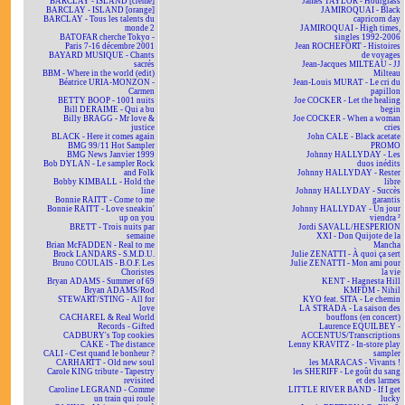
BARCLAY - ISLAND [crème]
James TAYLOR - Hourglass
BARCLAY - ISLAND [orange]
JAMIROQUAI - Black
BARCLAY - Tous les talents du
capricorn day
monde 2
JAMIROQUAI - High times,
BATOFAR cherche Tokyo -
singles 1992-2006
Paris 7-16 décembre 2001
Jean ROCHEFORT - Histoires
BAYARD MUSIQUE - Chants
de voyages
sacrés
Jean-Jacques MILTEAU - JJ
BBM - Where in the world (edit)
Milteau
Béatrice URIA-MONZON -
Jean-Louis MURAT - Le cri du
Carmen
papillon
BETTY BOOP - 1001 nuits
Joe COCKER - Let the healing
Bill DERAIME - Qui a bu
begin
Billy BRAGG - Mr love &
Joe COCKER - When a woman
justice
cries
BLACK - Here it comes again
John CALE - Black acetate
BMG 99/11 Hot Sampler
PROMO
BMG News Janvier 1999
Johnny HALLYDAY - Les
Bob DYLAN - Le sampler Rock
duos inédits
and Folk
Johnny HALLYDAY - Rester
Bobby KIMBALL - Hold the
libre
line
Johnny HALLYDAY - Succès
Bonnie RAITT - Come to me
garantis
Bonnie RAITT - Love sneakin'
Johnny HALLYDAY - Un jour
up on you
viendra ²
BRETT - Trois nuits par
Jordi SAVALL/HESPERION
semaine
XXI - Don Quijote de la
Brian McFADDEN - Real to me
Mancha
Brock LANDARS - S.M.D.U.
Julie ZENATTI - À quoi ça sert
Bruno COULAIS - B.O.F. Les
Julie ZENATTI - Mon ami pour
Choristes
la vie
Bryan ADAMS - Summer of 69
KENT - Hagnesta Hill
Bryan ADAMS/Rod
KMFDM - Nihil
STEWART/STING - All for
KYO feat. SITA - Le chemin
love
LA STRADA - La saison des
CACHAREL & Real World
bouffons (en concert)
Records - Gifted
Laurence EQUILBEY -
CADBURY's Top cookies
ACCENTUS/Transcriptions
CAKE - The distance
Lenny KRAVITZ - In-store play
CALI - C'est quand le bonheur ?
sampler
CARHARTT - Old new soul
les MARACAS - Vivants !
Carole KING tribute - Tapestry
les SHERIFF - Le goût du sang
revisited
et des larmes
Caroline LEGRAND - Comme
LITTLE RIVER BAND - If I get
un train qui roule
lucky