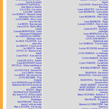
Succès de larmes
donne
L'AFFRONT NATIONAL -
Lee LEWIS - French kiss [Test
Jean-Marie tu charries
Pressing]
LA LUNA - Les cactus
Lenny KRAVITZ - Let love rule
LAZARE - Infidèle
Leon REDBONE - Gotta shake
Lee DORSEY - Shortnin' bread
that thing
[monoface White Label]
Leon REDBONE - Play Gipsy
Lee ELDRED - How's your
play
love life 1&2
Leon REDBONE - Sugar
Lee REED - Ram ram jam
Leonard COHEN - First we take
Lena GOLD - Radio [Blue
Manhattan
Label]
Linda SCOTT - Starlight,
Leonard BERNSTEIN - Gaîté
starbright
Parisienne d'Offenbach
Louis BERTIGNAC et les
les JARDINS de l'OPÉRA -
Visiteurs - Ces idées-là
Meilleurs vœux
LOVE AND MONEY -
les MAX VALENTIN - Les
Halleluiah man
maux dits
Luc FAIRDAN - T'as de beaux
les OBJETS - L'hiver est là
lolos
les OBJETS - Sarah
Lucien JEUNESSE raconte les
LEVEL 42 - Heaven in my
3 ours
hands
LUNA PARKER - Le challenge
Liane FOLY - Il est mort le
des espoirs
soleil
LUNA PARKER - Tes états
Linda DE SUZA - Amalia
d'âme Eric
Linda RONSTADT/Aaron
Lydia VERKINE - La mélodie
NEVILLE - When something is
des enfants
wrong...
M & Mme FAIRDAN - Beaux
LLOYD COLE - Downtown
lolos
Los LOBOS - Donna
MADNESS - Our house
Lou REED - My red joystick
MADONNA - True blue (vinyl
LOVE BIZARRE - Trop
bleu)
d'amour
MADONNA - You can dance
Luis MARIANO pour IZARRA
(picture-disc)
Madeleine RENAUD raconte le
MARC SEBERG - Galver'ran
palais idéal
MARC SEBERG - Je t'accorde
MAGGI - Magie
MARC SEBERG - L'amour aux
MANHATTAN TRANSFER -
trousses
Boy from N.Y.C. [White Label]
Maria VICTORIA - Boléros n° 2
MANITAS de PLATA -
(Radio France)
Hommages
MAURANE - Pas gaie la
MANTRONIX - Don't go
pagaille
messin' with my heart
Maxime LE FORESTIER - San
Marc LAVOINE - Fils de moi
Francisco