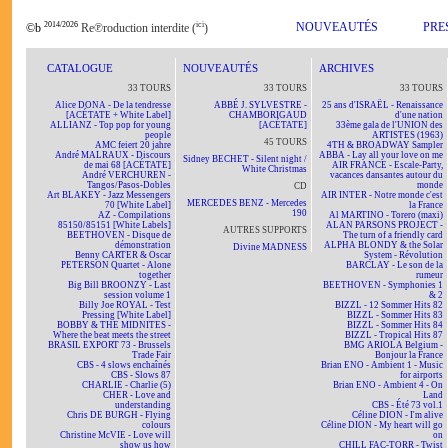
2014/2026
ici
NOUVEAUTÉS
PRE
©b
Re℗roduction interdite (
)
CATALOGUE
NOUVEAUTÉS
ARCHIVES
33 TOURS
33 TOURS
33 TOURS
Alice DONA - De la tendresse
ABBÉ J. SYLVESTRE -
25 ans d'ISRAËL - Renaissance
[ACÉTATE + White Label]
CHAMBORIGAUD
d'une nation
ALLIANZ - Top pop for young
[ACÉTATE]
33ème gala de l'UNION des
people
ARTISTES (1963)
45 TOURS
AMC feiert 20 jahre
4TH & BROADWAY Sampler
André MALRAUX - Discours
ABBA - Lay all your love on me
Sidney BECHET - Silent night /
de mai 68 [ACÉTATE]
AIR FRANCE - Escale-Party,
White Christmas
André VERCHUREN -
vacances dansantes autour du
Tangos/Pasos-Dobles
monde
CD
Art BLAKEY - Jazz Messengers
AIR INTER - Notre monde c'est
MERCEDES BENZ - Mercedes
70 [White Label]
la France
190
AZ - Compilations
Al MARTINO - Torero (maxi)
85150/85151 [White Labels]
ALAN PARSONS PROJECT -
AUTRES SUPPORTS
BEETHOVEN - Disque de
The turn of a friendly card
démonstration
ALPHA BLONDY & the Solar
Divine MADNESS
Benny CARTER & Oscar
System - Révolution
PETERSON Quartet - Alone
BARCLAY - Le son de la
together
rumeur
Big Bill BROONZY - Last
BEETHOVEN - Symphonies 1
session volume 1
& 2
Billy Joe ROYAL - Test
BIZZL - 12 Sommer Hits 82
Pressing [White Label]
BIZZL - Sommer Hits 83
BOBBY & THE MIDNITES -
BIZZL - Sommer Hits 84
Where the beat meets the street
BIZZL - Tropical Hits 87
BRASIL EXPORT 73 - Brussels
BMG ARIOLA Belgium -
Trade Fair
Bonjour la France
CBS - 4 slows enchaînés
Brian ENO - Ambient 1 - Music
CBS - Slows 87
for airports
CHARLIE - Charlie (5)
Brian ENO - Ambient 4 - On
CHER - Love and
Land
understanding
CBS - Été 73 vol.1
Chris DE BURGH - Flying
Céline DION - I'm alive
colours
Céline DION - My heart will go
Christine McVIE - Love will
on
show us how
CHILL FAC-TORR - Twist