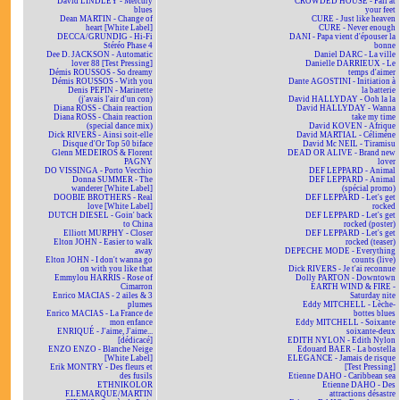
David LINDLEY - Mercury
CROWDED HOUSE - Fall at
blues
your feet
Dean MARTIN - Change of
CURE - Just like heaven
heart [White Label]
CURE - Never enough
DECCA/GRUNDIG - Hi-Fi
DANI - Papa vient d'épouser la
Stéréo Phase 4
bonne
Dee D. JACKSON - Automatic
Daniel DARC - La ville
lover 88 [Test Pressing]
Danielle DARRIEUX - Le
Démis ROUSSOS - So dreamy
temps d'aimer
Démis ROUSSOS - With you
Dante AGOSTINI - Initiation à
Denis PEPIN - Marinette
la batterie
(j'avais l'air d'un con)
David HALLYDAY - Ooh la la
Diana ROSS - Chain reaction
David HALLYDAY - Wanna
Diana ROSS - Chain reaction
take my time
(special dance mix)
David KOVEN - Afrique
Dick RIVERS - Ainsi soit-elle
David MARTIAL - Célimène
Disque d'Or Top 50 biface
David Mc NEIL - Tiramisu
Glenn MEDEIROS & Florent
DEAD OR ALIVE - Brand new
PAGNY
lover
DO VISSINGA - Porto Vecchio
DEF LEPPARD - Animal
Donna SUMMER - The
DEF LEPPARD - Animal
wanderer [White Label]
(spécial promo)
DOOBIE BROTHERS - Real
DEF LEPPARD - Let's get
love [White Label]
rocked
DUTCH DIESEL - Goin' back
DEF LEPPARD - Let's get
to China
rocked (poster)
Elliott MURPHY - Closer
DEF LEPPARD - Let's get
Elton JOHN - Easier to walk
rocked (teaser)
away
DEPECHE MODE - Everything
Elton JOHN - I don't wanna go
counts (live)
on with you like that
Dick RIVERS - Je t'ai reconnue
Emmylou HARRIS - Rose of
Dolly PARTON - Downtown
Cimarron
EARTH WIND & FIRE -
Enrico MACIAS - 2 ailes & 3
Saturday nite
plumes
Eddy MITCHELL - Lèche-
Enrico MACIAS - La France de
bottes blues
mon enfance
Eddy MITCHELL - Soixante
ENRIQUÉ - J'aime, J'aime...
soixante-deux
[dédicacé]
EDITH NYLON - Edith Nylon
ENZO ENZO - Blanche Neige
Edouard BAER - La bostella
[White Label]
ELEGANCE - Jamais de risque
Erik MONTRY - Des fleurs et
[Test Pressing]
des fusils
Etienne DAHO - Caribbean sea
ETHNIKOLOR
Etienne DAHO - Des
F.LEMARQUE/MARTIN
attractions désastre