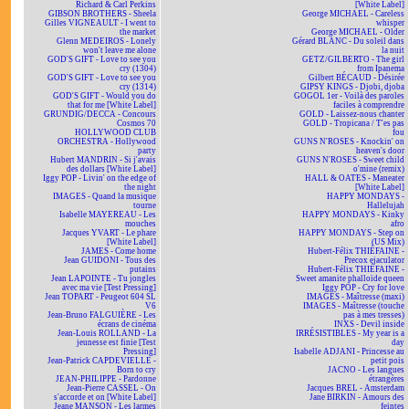
Richard & Carl Perkins
[White Label]
GIBSON BROTHERS - Sheela
George MICHAEL - Careless
Gilles VIGNEAULT - I went to
whisper
the market
George MICHAEL - Older
Glenn MEDEIROS - Lonely
Gérard BLANC - Du soleil dans
won't leave me alone
la nuit
GOD'S GIFT - Love to see you
GETZ/GILBERTO - The girl
cry (1304)
from Ipanema
GOD'S GIFT - Love to see you
Gilbert BÉCAUD - Désirée
cry (1314)
GIPSY KINGS - Djobi, djoba
GOD'S GIFT - Would you do
GOGOL 1er - Voilà des paroles
that for me [White Label]
faciles à comprendre
GRUNDIG/DECCA - Concours
GOLD - Laissez-nous chanter
Cosmos 70
GOLD - Tropicana / T'es pas
HOLLYWOOD CLUB
fou
ORCHESTRA - Hollywood
GUNS N'ROSES - Knockin' on
party
heaven's door
Hubert MANDRIN - Si j'avais
GUNS N'ROSES - Sweet child
des dollars [White Label]
o'mine (remix)
Iggy POP - Livin' on the edge of
HALL & OATES - Maneater
the night
[White Label]
IMAGES - Quand la musique
HAPPY MONDAYS -
tourne
Hallelujah
Isabelle MAYEREAU - Les
HAPPY MONDAYS - Kinky
mouches
afro
Jacques YVART - Le phare
HAPPY MONDAYS - Step on
[White Label]
(US Mix)
JAMES - Come home
Hubert-Félix THIÉFAINE -
Jean GUIDONI - Tous des
Precox ejaculator
putains
Hubert-Félix THIÉFAINE -
Jean LAPOINTE - Tu jongles
Sweet amanite phalloïde queen
avec ma vie [Test Pressing]
Iggy POP - Cry for love
Jean TOPART - Peugeot 604 SL
IMAGES - Maîtresse (maxi)
V6
IMAGES - Maîtresse (touche
Jean-Bruno FALGUIÈRE - Les
pas à mes tresses)
écrans de cinéma
INXS - Devil inside
Jean-Louis ROLLAND - La
IRRÉSISTIBLES - My year is a
jeunesse est finie [Test
day
Pressing]
Isabelle ADJANI - Princesse au
Jean-Patrick CAPDEVIELLE -
petit pois
Born to cry
JACNO - Les langues
JEAN-PHILIPPE - Pardonne
étrangères
Jean-Pierre CASSEL - On
Jacques BREL - Amsterdam
s'accorde et on [White Label]
Jane BIRKIN - Amours des
Jeane MANSON - Les larmes
feintes