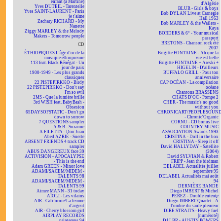
enfant (à Martine)
d'Algérie
Yves DUTEIL - Tarentelle
BLUR - Girls & boys
Yves SAINT-LAURENT - Paris
Bob DYLAN Live at Carnegie
je t'aime
Hall 1963
Zachary RICHARD - My
Bob MARLEY & the Wailers -
Nanette
Kaya
Ziggy MARLEY & the Melody
BORDERS & 6° - Your musical
Makers - Tomorrow people
passport
BRETONS - Chanson rock été
CD
2007
ÉTHIOPIQUES L'âge d'or de la
Brigitte FONTAINE - Ah que la
musique éthiopienne
vie est belle
113 feat. Black Rénégat - Un
Brigitte FONTAINE + Areski +
jour de paix
HIGELIN - D'ailleurs
1900-1949 - Les plus grands
BUFFALO GRILL - Pour ton
classiques
anniversaire
22 PISTEPIRKKO - Birdy
CAP OCÉAN - La compilation
22 PISTEPIRKKO - Don't say
océane
I'm so evil
Chantons BRASSENS
2MS - Que la lumière brille
CHATS D'OC - Pompe 2
3rd WISH feat. BabyBash -
CHER - The music's no good
Obsesion
without you
65DAYSOFSTATIC - Don't go
CHRONICART/PEOPLESOUN
down to sorrow
- Chronic'Organic
7 QUESTIONS sampler
CORNU - CD bonus live
A & B - Suzanne
COUNTRY MUSIC
A FILETTA - Don Juan
ASSOCIATION Awards 1993
Abed AZRIÉ - Suerte
CRISTINA - Doll in the box
ABSENT FRIENDS 4 track CD
CRISTINA - Sleep it off
sampler
David HALLYDAY - Satellite
ABUS DANGEREUX face 39
(2004)
ACTIVISION - APOCALYPSE
David SYLVIAN & Robert
- This is the end
FRIPP - Jean the birdman
Adam GREEN - Minor love
DELABEL Actualités juillet
ADAMI/SACEM/MIDEM -
septembre 95
TALENTS 98
DELABEL Actualités mai août
ADAMI/SACEM/MIDEM -
94
TALENTS 99
DERNIÈRE BANDE
Aimee MANN - 31 today
Diego IMBERT & Michel
AÏOLI - Les vilains
PEREZ - Double entente
AIR - Californie/La femme
Diego IMBERT Quartet - À
d'argent
l'ombre du saule pleureur
AIR - Cherry blossom girl
DIRE STRAITS - Heavy fuel
AIRPLAY RECORDS
[numéroté]
printemps 94
DJ LBR - AUSTIN POWERS