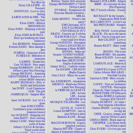
Rollins / Sonny Stitt sessions
Bernard LAVILLIERS - Saïgon
AL
Too-Rye-Ay
Django REINHARDT n°73610
BIBIE - En souvenir de moi
A
Dizzy GILLESPIE - At
[White Label]
[Pré-Planning]
Newport
DVORAK - Symphonie du
BIG T Scotch whisky - Europe
DONOVAN - Love is only
Nouveau Monde (extraits) -
1
feeling
MIKAL
Bill HALEY & the Comets -
EARTH WIND & FIRE - The
Eddie MONEY - Where's the
Chaussettes PHILDAR
very best
party?
Bill LABOUNTY - Livin'it up
Elton JOHN - Believe
EMI Christmas 1974
Bill PRITCHARD - Number
A
[MONOFACE]
ENCYCLOPAEDIA
five
Elton JOHN - Sleeping with the
UNIVERSALIS 1972
Billy SWAN - Lover please
past
ERATO - Concert sur 3 siècles
BLACK - Fly up to the moon
A
Elton JOHN & RUPAUL -
FLESH FOR LULU - Final
BLACK - You're a big girl now
Don't go breaking my heart
vinyl (and live flesh)
Bob GELDOF - Love or
(remixes)
George WINSTON - December
something
Eric BURDON - Starportrait
Gilles LANGOUREAU
Bonnie RAITT - Baby come
A
Etienne DAHO - Mon manège à
Hommage à Mado ROBIN
back
moi
HONDA - Wake up!
BOONS - The score
FUMÉES - Chansons d'hier
Jacques VANDEVOORDE -
Boum BOMO - Hit-parades
FUMÉES II - Mélodies et
Miserere [dédicacé]
Brian WILSON - Love and
AU
chansons
Jean-Marc BIENCOURT -
mercy
GAMINE - Dream boy
Jingles d'imitations
CAMOUFLAGE - Heaven (I
Gary NUMAN - New anger
Jimmy HALL - Cadillac tracks
want you)
George HARRISON - 33 & 1/3
Joe DASSIN - CBS 66343
CARAVELLI pour LOTUS
[White Label/Test Pressing]
(Radio France)
Carlos Alberto IRIGARAY -
George MICHAEL - Amazing
John CALE - Music for a new
Navidad Criolla
GROOVERIDER - Rainbows of
society
Caroline LOEB - Mots croisés /
colour (MAW remixes)
Jon ANDERSON - Animation
Le téléfon
HAPPY MONDAYS - Pills 'n'
KROKUS - Hardware [White
CATHY - Tout est littérature
thrills and bellyaches
Label/Test Pressing]
CENTER - Navsiegda
Ian DURY - Lord Upminster
la TRIBUNE de GENÈVE
Chant du 7ème Congrès de la
JAM - The gift
LBS - Action
BONNETERIE (TP dédicacé)
B
JAMIROQUAI - Sampler Best
LBS - Aurum
Charles BORELLI présente
BA
of
Le MONDE de la
Georges SOLCHANY
Janet JACKSON - Got 'til it's
MUSIQUE/TÉLÉRAMA - Les
Charles DUMONT - Je t'aime /
gone
copieurs
Nuit blanche à Honfleur
Jean SCHULTHEIS -
LEVEL 42 - Level 42
Charlie SPAHN - Loving you,
Confidence pour confidence
Lionel HAMPTON - Jazz in
loving me
(remixes house)
jazz [White Label]
CHER - Gypsys, tramps and
BBM
Joe JACKSON - Stepping out
Madleen KANE - Rough
thieves [White Label]
John HIATT - Slow turning
diamond
CHINA CRISIS - Black man ray
Johnny CASH - Water from the
MAGNUM BONUM - Gigolo
CHOPPER - Lili/Heidi bleib
wells of home
(english version)
blu [White Label]
Johnny CLEGG & Savuka -
Maurice BITTER - Chants et
Chris EVERS - Ce n'est pas une
Third world child
danses d'Argentine [dédicacé]
vie