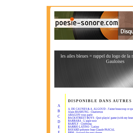
les ailes bleues = rappel du logo de la
Gauloises
DISPONIBLE DANS AUTRES
A
A. DE CAUNES & A. ALGOUD - J'aime beaucoup ce que 
B
Alain BASHUNG - Chatterton
ARAGON vous parle
C
BACKSTREET BOYS - Quit playin' game (with my hear
BARBARA - L'aigle noir
D
BARFLY - Clubbing
E
BARRIO LATINO - Latino
BAYARD présente Jean-Claude PASCAL
F
BBM - Around the next dream