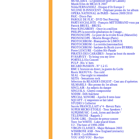
MUSICARTE - Le gondolier (port de Cannes)
Muzik'Elles de MEAUX 2007
Nilda FERNANDEZ - Disque d'Or Europe 2
NO ONE IS INNOCENT - Dépliant promo du 1er album
OPÉRA NATIONAL de PARIS - Saison 2009/2010
PAIC - Disco Paic
PAROLE DE FLIC - DVD Test Pressing
PARTI SOCIALISTE - François MITTERRAND vous par
Patrick BRUEL - BRUEL
Peter KINGSBERY - Once in a million
PHILIPS la nouvelle génération de l'image...
PHONOSCOPE - Le pont de la rivière Kwaï (Marseille)
PHONOSCOPE - Moulin Rouge (Paris)
PHOTOCHROM - Blanquette de LIMOUX
PHOTOCHROM - La corrida (tauromachie)
PHOTOCHROM - Sardane du Byrrh (cuve BYRRH)
Pierre LESCURE - Golden Hit-Parade
PIRATES DES CARAÏBES - Jusqu'au bout du monde
PJ HARVEY - To bring you my love
PORTELLI En Concert
PULP - His 'n' hers
RICARD PASSION - N° 1 à 15
RMC L'histoire en direct, la guerre du Golfe
Roots MANUVA - Too cold
SEAL - One night to remember
SEITA - Sensations rock
Sélection du READER'S DIGEST - Cent ans d'opérettes
SILMARILS - Bio promo du 1er album
SINCLAIR - Au mépris du danger
SINGUILA - Ghetto compositeur
SODIM - Défi fraîcheur
SPECIAL SONORE - Apollo 8 terre-lune
SQUATT - L'empreinte se fait label
STUDIO 5 Collector
Succès FRANCE-LAIT n°4 - Revoir Paris
SUPER MICRO ÉTOILE - Tous Speakers !
SUPERMUSIC - Look, listen and decide ²
TÉLÉPHONE - Rappels 2
TANK GIRL - Dossier de presse sonore
Tony Joe WHITE - Lake placid blues
U2 - The best of 1990-2000
VIRGIN CLASSICS - Major Releases 2003
WISHBONE ASH - New England (extracts)
X-BOX - La différence
YOU AND YOU - Bye bye