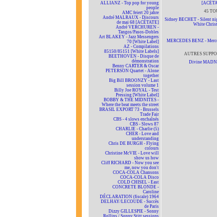
ALLIANZ - Top pop for young
[ACÉTA
people
45 TO
AMC feiert 20 jahre
André MALRAUX - Discours
Sidney BECHET - Silent nig
de mai 68 [ACÉTATE]
White Chris
André VERCHUREN -
Tangos/Pasos-Dobles
Art BLAKEY - Jazz Messengers
MERCEDES BENZ - Merc
70 [White Label]
AZ - Compilations
85150/85151 [White Labels]
AUTRES SUPPO
BEETHOVEN - Disque de
démonstration
Divine MAD
Benny CARTER & Oscar
PETERSON Quartet - Alone
together
Big Bill BROONZY - Last
session volume 1
Billy Joe ROYAL - Test
Pressing [White Label]
BOBBY & THE MIDNITES -
Where the beat meets the street
BRASIL EXPORT 73 - Brussels
Trade Fair
CBS - 4 slows enchaînés
CBS - Slows 87
CHARLIE - Charlie (5)
CHER - Love and
understanding
Chris DE BURGH - Flying
colours
Christine McVIE - Love will
show us how
Cliff RICHARD - Now you see
me, now you don't
COCA-COLA Chansons
COCA-COLA Disco
COLD CHISEL - East
CONCRETE BLONDE -
Caroline
DÉCLARATION (fiscale) 1964
DELHAY/LECOUDE - Succès
de Paris
Dizzy GILLESPIE - Sonny
Rollins / Sonny Stitt sessions