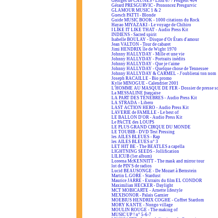
Georges de CAUNES - Lion 67 / Peugeot 404
Gérard PRESGURVIC - Prononcez Presgurvic
GLAMOUR MUSIC 1 & 2
Guesch PATTI - Blonde
Guide MUSIC BOOK - 1000 citations du Rock
Hayao MIYAZAKI - Le voyage de Chihiro
I LIKE IT LIKE THAT - Audio Press Kit
INDIENS - Sacred spirit
Isabelle BOULAY - Disque d'Or États d'amour
Jean VALTON - Tour de cabaret
Jimi HENDRIX île de Wight 1970
Johnny HALLYDAY - Mille et une vie
Johnny HALLYDAY - Portraits inédits
Johnny HALLYDAY - Que je t'aime
Johnny HALLYDAY - Quelque chose de Tennessee
Johnny HALLYDAY & CARMEL - J'oublierai ton nom
Joseph RACAILLE - Bio promo
Kylie MINOGUE - Calendrier 2001
L'HOMME AU MASQUE DE FER - Dossier de presse s
La MESSALINE française
LA PART DES TÉNÈBRES - Audio Press Kit
LA STRADA - Libero
LAST ACTION HERO - Audio Press Kit
LAVERIE de FAMILLE - Le best of
LE BALLON D'OR - Audio Press Kit
Le PACTE des LOUPS
LE PLUS GRAND CIRQUE DU MONDE
LE TOUBIB - DVD Test Pressing
les AILES BLEUES - Rap
les AILES BLEUES n° 3
LET HIT BE - The BEATLES a capella
LIGHTNING SEEDS - Jollification
LILICUB (1er album)
Loreena McKENNITT - The mask and mirror tour
lot de PIN'S de radios
Lucid BEAUSONGE - De Mozart à Bernstein
Martin L.GORE - Stardust
Maurice JARRE - Extraits du film EL CONDOR
Maximilian HECKER - Daylight
MCT MOBICARTE - Arnette lifestyle
MEXISONOR - Palais Garnier
MOEBIUS HENDRIX COGHE - Coffret Stardom
MORY KANTE - Nongo village
MOULIN ROUGE - The making of
MUSIC UP ! n° 5-6-7