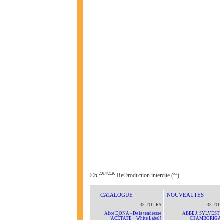
2014/2026
ici
©b
Re℗roduction interdite (
)
CATALOGUE
NOUVEAUTÉS
33 TOURS
33 TO
Alice DONA - De la tendresse
ABBÉ J. SYLVEST
[ACÉTATE + White Label]
CHAMBORIG