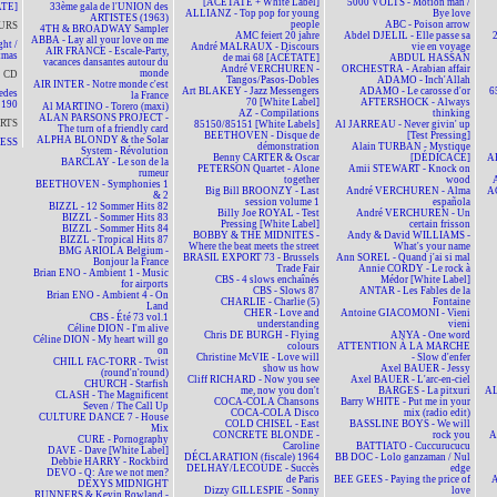
[ACÉTATE + White Label]
5000 VOLTS - Motion man /
TE]
33ème gala de l'UNION des
ALLIANZ - Top pop for young
Bye love
ARTISTES (1963)
people
ABC - Poison arrow
URS
4TH & BROADWAY Sampler
AMC feiert 20 jahre
Abdel DJELIL - Elle passe sa
ABBA - Lay all your love on me
ht /
André MALRAUX - Discours
vie en voyage
AIR FRANCE - Escale-Party,
tmas
de mai 68 [ACÉTATE]
ABDUL HASSAN
vacances dansantes autour du
André VERCHUREN -
ORCHESTRA - Arabian affair
monde
CD
Tangos/Pasos-Dobles
ADAMO - Inch'Allah
AIR INTER - Notre monde c'est
Art BLAKEY - Jazz Messengers
ADAMO - Le carosse d'or
6
edes
la France
70 [White Label]
AFTERSHOCK - Always
190
Al MARTINO - Torero (maxi)
AZ - Compilations
thinking
ALAN PARSONS PROJECT -
RTS
85150/85151 [White Labels]
Al JARREAU - Never givin' up
The turn of a friendly card
BEETHOVEN - Disque de
[Test Pressing]
ALPHA BLONDY & the Solar
NESS
démonstration
Alain TURBAN - Mystique
System - Révolution
Benny CARTER & Oscar
[DÉDICACÉ]
A
BARCLAY - Le son de la
PETERSON Quartet - Alone
Amii STEWART - Knock on
rumeur
together
wood
BEETHOVEN - Symphonies 1
Big Bill BROONZY - Last
André VERCHUREN - Alma
A
& 2
session volume 1
española
BIZZL - 12 Sommer Hits 82
Billy Joe ROYAL - Test
André VERCHUREN - Un
BIZZL - Sommer Hits 83
Pressing [White Label]
certain frisson
BIZZL - Sommer Hits 84
BOBBY & THE MIDNITES -
Andy & David WILLIAMS -
BIZZL - Tropical Hits 87
Where the beat meets the street
What's your name
BMG ARIOLA Belgium -
BRASIL EXPORT 73 - Brussels
Ann SOREL - Quand j'ai si mal
Bonjour la France
Trade Fair
Annie CORDY - Le rock à
Brian ENO - Ambient 1 - Music
CBS - 4 slows enchaînés
Médor [White Label]
for airports
CBS - Slows 87
ANTAR - Les Fables de la
Brian ENO - Ambient 4 - On
CHARLIE - Charlie (5)
Fontaine
Land
CHER - Love and
Antoine GIACOMONI - Vieni
CBS - Été 73 vol.1
understanding
vieni
Céline DION - I'm alive
Chris DE BURGH - Flying
ANYA - One word
Céline DION - My heart will go
colours
ATTENTION À LA MARCHE
on
Christine McVIE - Love will
- Slow d'enfer
CHILL FAC-TORR - Twist
show us how
Axel BAUER - Jessy
(round'n'round)
Cliff RICHARD - Now you see
Axel BAUER - L'arc-en-ciel
CHURCH - Starfish
me, now you don't
BARGES - La pitxuri
AL
CLASH - The Magnificent
COCA-COLA Chansons
Barry WHITE - Put me in your
Seven / The Call Up
COCA-COLA Disco
mix (radio edit)
CULTURE DANCE 7 - House
COLD CHISEL - East
BASSLINE BOYS - We will
Mix
CONCRETE BLONDE -
rock you
A
CURE - Pornography
Caroline
BATTIATO - Cuccurucucu
DAVE - Dave [White Label]
DÉCLARATION (fiscale) 1964
BB DOC - Lolo ganzaman / Nul
Debbie HARRY - Rockbird
DELHAY/LECOUDE - Succès
edge
DEVO - Q: Are we not men?
de Paris
BEE GEES - Paying the price of
A
DEXYS MIDNIGHT
Dizzy GILLESPIE - Sonny
love
RUNNERS & Kevin Rowland -