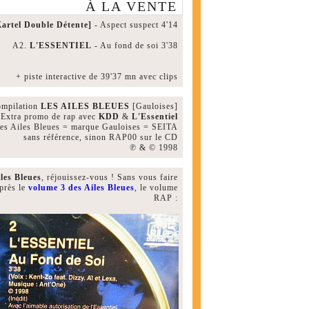
À LA VENTE
artel Double Détente]
- Aspect suspect 4'14
A2.
L'ESSENTIEL
- Au fond de soi 3'38
+ piste interactive de 39'37 mn avec clips
mpilation
LES AILES BLEUES
[Gauloises]
Extra promo de rap avec
KDD
&
L'Essentiel
 Les Ailes Bleues = marque Gauloises = SEITA
sans référence, sinon RAP00 sur le CD
℗ & © 1998
les Bleues
, réjouissez-vous ! Sans vous faire
près le
volume 3 des Ailes Bleues
, le volume
RAP :