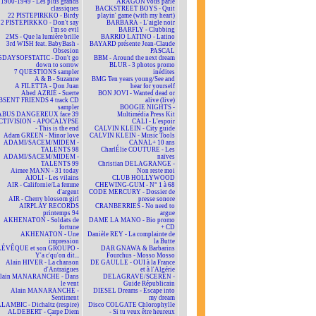
1900-1949 - Les plus grands
ARAGON vous parle
classiques
BACKSTREET BOYS - Quit
22 PISTEPIRKKO - Birdy
playin' game (with my heart)
22 PISTEPIRKKO - Don't say
BARBARA - L'aigle noir
I'm so evil
BARFLY - Clubbing
2MS - Que la lumière brille
BARRIO LATINO - Latino
3rd WISH feat. BabyBash -
BAYARD présente Jean-Claude
Obsesion
PASCAL
5DAYSOFSTATIC - Don't go
BBM - Around the next dream
down to sorrow
BLUR - 3 photos promo
7 QUESTIONS sampler
inédites
A & B - Suzanne
BMG Ten years young/See and
A FILETTA - Don Juan
hear for yourself
Abed AZRIÉ - Suerte
BON JOVI - Wanted dead or
BSENT FRIENDS 4 track CD
alive (live)
sampler
BOOGIE NIGHTS -
ABUS DANGEREUX face 39
Multimédia Press Kit
CTIVISION - APOCALYPSE
CALI - L'espoir
- This is the end
CALVIN KLEIN - City guide
Adam GREEN - Minor love
CALVIN KLEIN - Music Tools
ADAMI/SACEM/MIDEM -
CANAL+ 10 ans
TALENTS 98
CharlÉlie COUTURE - Les
ADAMI/SACEM/MIDEM -
naïves
TALENTS 99
Christian DELAGRANGE -
Aimee MANN - 31 today
Non reste moi
AÏOLI - Les vilains
CLUB HOLLYWOOD
AIR - Californie/La femme
CHEWING-GUM - N° 1 à 68
d'argent
CODE MERCURY - Dossier de
AIR - Cherry blossom girl
presse sonore
AIRPLAY RECORDS
CRANBERRIES - No need to
printemps 94
argue
AKHENATON - Soldats de
DAME LA MANO - Bio promo
fortune
+ CD
AKHENATON - Une
Danièle REY - La complainte de
impression
la Butte
ÉVÊQUE et son GROUPO -
DAR GNAWA & Barbarins
Y'a c'qu'on dit...
Fourchus - Mosso Mosso
Alain HIVER - La chanson
DE GAULLE - OUI à la France
d'Antraigues
et à l'Algérie
lain MANARANCHE - Dans
DELAGRAVE/SCEREN -
le vent
Guide Républicain
Alain MANARANCHE -
DIESEL Dreams - Escape into
Sentiment
my dream
LAMBIC - Dichaïtz (respire)
Disco COLGATE Chlorophylle
ALDEBERT - Carpe Diem
- Si tu veux être heureux