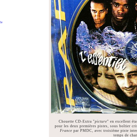
le
Chouette CD-Extra "
picture
" en excellent ét
pour les deux premières pistes, sous boîtier cr
France
par PMDC, avec troisième piste intera
temps de char