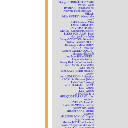
Django REINHARDT n°73610
[White Label]
DVORAK - Symphonie du
Nouveau Monde (extraits) -
MIKAL
Eddie MONEY - Where's the
party?
EMI Christmas 1974
ENCYCLOPAEDIA
UNIVERSALIS 1972
ERATO - Concert sur 3 siècles
FLESH FOR LULU - Final
vinyl (and live flesh)
George WINSTON - December
Gilles LANGOUREAU
Hommage à Mado ROBIN
HONDA - Wake up!
Jacques VANDEVOORDE -
Miserere [dédicacé]
Jean-Marc BIENCOURT -
Jingles d'imitations
Jimmy HALL - Cadillac tracks
Joe DASSIN - CBS 66343
(Radio France)
John CALE - Music for a new
society
Jon ANDERSON - Animation
KROKUS - Hardware [White
Label/Test Pressing]
la TRIBUNE de GENÈVE
LBS - Action
LBS - Aurum
Le MONDE de la
MUSIQUE/TÉLÉRAMA - Les
copieurs
LEVEL 42 - Level 42
Lionel HAMPTON - Jazz in
jazz [White Label]
Madleen KANE - Rough
diamond
MAGNUM BONUM - Gigolo
(english version)
Maurice BITTER - Chants et
danses d'Argentine [dédicacé]