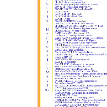
BLUR - 3 photos promo inédites
G
BMG Ten years young/See and hear for yourself
BON JOVI - Wanted dead or alive (live)
H
BOOGIE NIGHTS - Multimédia Press Kit
CALI - L'espoir
I
CALVIN KLEIN - City guide
J
CALVIN KLEIN - Music Tools
CANAL+ 10 ans
K
CharlÉlie COUTURE - Les naïves
Christian DELAGRANGE - Non reste moi
L
CLUB HOLLYWOOD CHEWING-GUM - N° 1 à 68
CODE MERCURY - Dossier de presse sonore
M
CRANBERRIES - No need to argue
DAME LA MANO - Bio promo + CD
N
Danièle REY - La complainte de la Butte
O
DAR GNAWA & Barbarins Fourchus - Mosso Mosso
DE GAULLE - OUI à la France et à l'Algérie
P
DELAGRAVE/SCEREN - Guide Républicain
DIESEL Dreams - Escape into my dream
Q
Disco COLGATE Chlorophylle - Si tu veux être heureux
DISCOFLEX - Tour Eiffel (Paris)
R
Discothèque BELLA 2 - Les petits Dudus
DISNEY INTERACTIVE - EPK Top Secret/Panique à Mi
S
Divine MADNESS
T
DOUDOU MASTA - Mastamorphoze
EAST 17 - Up all night
U
Eddy MERCKS - Un homme, un champion
EMI - Un hiver DVD vidéo hyper show
V
EMI France Convention DEAUVILLE 86
Enrico MACIAS à l'OLYMPIA (11 mars 1980)
W
ESSO 3 Ma province et moi - Alsace Lorraine Bourgogne
ESSO La route joyeuse - Pays Basque & Gascogne
X
Ettore SCOLA - Master Class
Y
EVENT HORIZON - Dossier de presse sonore
Feel the latin beat (CD + DVD)
Z
FESTIVAL CLUB ORCHESTRA - Romantica (MONSA
FLY-TOX & son ami Jean VALTON
0-9
François HADJI-LAZARO détexte Roland TOPOR
FRANCORUSSE - Les neiges du Kilimandjaro
Franz LINDNER - Diana
Frédéric BERTHELOT - Privilège [CD+SP]
FROM ALICE TO OCEAN - Alone across the Outback
FRUITÉ & les Petits Chanteurs à la Croix de Bois
GÉNÉRATION VICTOIRES - Révélations 2004