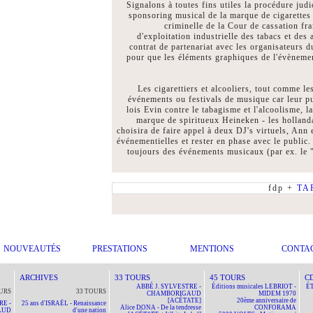
Signalons à toutes fins utiles la procédure judi
sponsoring musical de la marque de cigarettes
criminelle de la Cour de cassation fr
d'exploitation industrielle des tabacs et de
contrat de partenariat avec les organisateurs 
pour que les éléments graphiques de l'évèneme
Les cigarettiers et alcooliers, tout comme l
événements ou festivals de musique car leur pub
lois Evin contre le tabagisme et l'alcoolisme, l
marque de spiritueux Heineken - les hollandai
choisira de faire appel à deux DJ's virtuels, Ann
événementielles et rester en phase avec le public
toujours des événements musicaux (par ex. le "
fdp +
TA
NOUVEAUTÉS
PRESTATIONS
MENTIONS
CONTA
ARCHIVES
33 TOURS
45 TOURS
C
ABBÉ J. SYLVESTRE -
Éditions musicales LEBRIOT -
ÉT
URS
33 TOURS
CHAMBORIGAUD
MIDEM 1970
[ACÉTATE]
20ème anniversaire de
RE -
25 ans d'ISRAËL - Renaissance
Alice DONA - De la tendresse
CONFORAMA
AUD
d'une nation