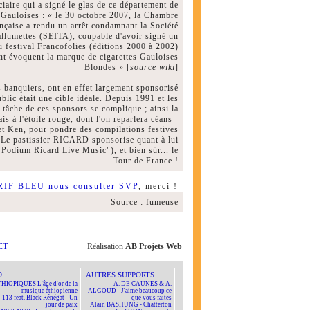
ciaire qui a signé le glas de ce département de
 Gauloises : « le 30 octobre 2007, la Chambre
ançaise a rendu un arrêt condamnant la Société
s allumettes (SEITA), coupable d'avoir signé un
du festival Francofolies (éditions 2000 à 2002)
nt évoquent la marque de cigarettes Gauloises
Blondes » [
source wiki
]
es banquiers, ont en effet largement sponsorisé
lic était une cible idéale. Depuis 1991 et les
a tâche de ces sponsors se complique ; ainsi la
s à l'étoile rouge, dont l'on reparlera céans -
 et Ken, pour pondre des compilations festives
. Le pastissier RICARD sponsorise quant à lui
Podium Ricard Live Music"), et bien sûr... le
Tour de France !
RIF BLEU nous consulter SVP
, merci !
Source : fumeuse
CT
Réalisation
AB Projets Web
D
AUTRES SUPPORTS
HIOPIQUES L'âge d'or de la
A. DE CAUNES & A.
musique éthiopienne
ALGOUD - J'aime beaucoup ce
113 feat. Black Rénégat - Un
que vous faites
jour de paix
Alain BASHUNG - Chatterton