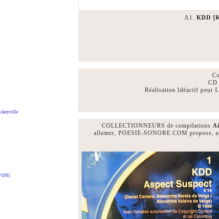
A1.
KDD [K
Co
CD 
Réalisation Idéactif pour
ckeyville
COLLECTIONNEURS de compilations
Ai
allumer, POESIE-SONORE.COM propose, a
VON)