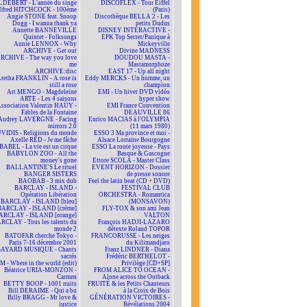
DEBERT - L'année du singe
DISCOFLEX - Tour Eiffel
lfred HITCHCOCK - 100ème
(Paris)
Angie STONE feat. Snoop
Discothèque BELLA 2 - Les
Dogg - I wanna thank ya
petits Dudus
Annette BANNEVILLE
DISNEY INTERACTIVE -
Quintet - Folksongs
EPK Top Secret/Panique à
Annie LENNOX - Why
Mickeyville
ARCHIVE - Get out
Divine MADNESS
RCHIVE - The way you love
DOUDOU MASTA -
me
Mastamorphoze
ARCHIVE:disc
EAST 17 - Up all night
retha FRANKLIN - A rose is
Eddy MERCKS - Un homme, un
still a rose
champion
Art MENGO - Magdeleine
EMI - Un hiver DVD vidéo
ARTE - Les 4 saisons
hyper show
ssociation Valentin HAÜY -
EMI France Convention
Fables de la Fontaine
DEAUVILLE 86
Audrey LAVERGNE - Facing
Enrico MACIAS à l'OLYMPIA
mirrors 2.0
(11 mars 1980)
VIDIS - Religions du monde
ESSO 3 Ma province et moi -
Axelle RED - Je me fâche
Alsace Lorraine Bourgogne
BABEL - La vie est un cirque
ESSO La route joyeuse - Pays
BABYLON ZOO - All the
Basque & Gascogne
money's gone
Ettore SCOLA - Master Class
BALLANTINE'S Le rituel
EVENT HORIZON - Dossier
BANGER SISTERS
de presse sonore
BAOBAB - 3 mix dub
Feel the latin beat (CD + DVD)
BARCLAY - ISLAND -
FESTIVAL CLUB
Opération Libération
ORCHESTRA - Romantica
BARCLAY - ISLAND [bleu]
(MONSAVON)
BARCLAY - ISLAND [crème]
FLY-TOX & son ami Jean
ARCLAY - ISLAND [orange]
VALTON
RCLAY - Tous les talents du
François HADJI-LAZARO
monde 2
détexte Roland TOPOR
BATOFAR cherche Tokyo -
FRANCORUSSE - Les neiges
Paris 7-16 décembre 2001
du Kilimandjaro
BAYARD MUSIQUE - Chants
Franz LINDNER - Diana
sacrés
Frédéric BERTHELOT -
 - Where in the world (edit)
Privilège [CD+SP]
Béatrice URIA-MONZON -
FROM ALICE TO OCEAN -
Carmen
Alone across the Outback
BETTY BOOP - 1001 nuits
FRUITÉ & les Petits Chanteurs
Bill DERAIME - Qui a bu
à la Croix de Bois
Billy BRAGG - Mr love &
GÉNÉRATION VICTOIRES -
justice
Révélations 2004