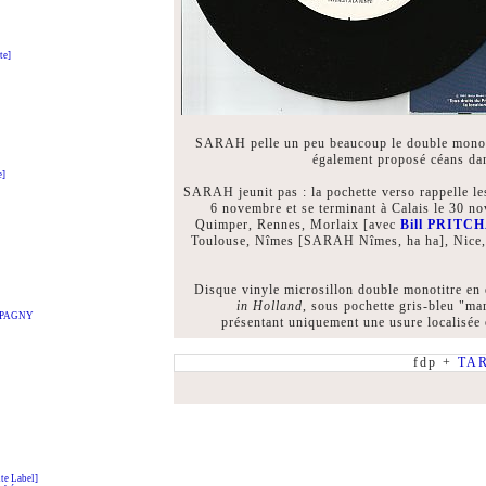
te]
SARAH pelle un peu beaucoup le double monot
également proposé céans
e]
SARAH jeunit pas : la pochette verso rappelle les
6 novembre et se terminant à Calais le 30 no
Quimper, Rennes, Morlaix [avec
Bill PRITC
Toulouse, Nîmes [SARAH Nîmes, ha ha], Nice,
Disque vinyle microsillon double monotitre en 
in Holland
, sous pochette gris-bleu "ma
t PAGNY
présentant uniquement une usure localisée 
fdp +
TA
e Label]