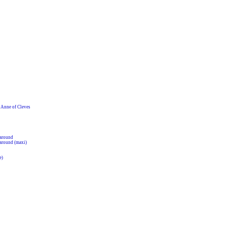
nne of Cleves
around
around (maxi)
e)