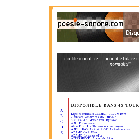
double monoface = monotitre biface ex
normalité
"
DISPONIBLE DANS 45 TOU
A
Éditions musicales LEBRIOT - MIDEM 1970
B
20ème anniversaire de CONFORAMA
5000 VOLTS - Motion man / Bye love
C
ABC - Poison arrow
Abdel DJELIL - Elle passe sa vie en voyage
D
ABDUL HASSAN ORCHESTRA - Arabian affair
E
ADAMO - Inch'Allah
ADAMO - Le carosse d'or
F
AFTERSHOCK - Always thinking