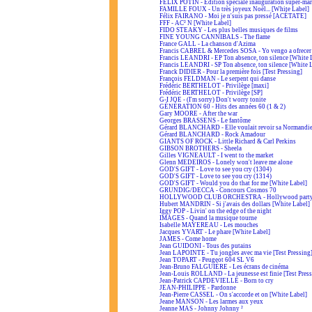
FÉLIX POTIN - Édition spéciale inauguration super-ma
FAMILLE FOUX - Un très joyeux Noël... [White Label]
Félix FAIRANO - Moi je n'suis pas pressé [ACÉTATE]
FFF - AC² N [White Label]
FIDO STEAKY - Les plus belles musiques de films
FINE YOUNG CANNIBALS - The flame
France GALL - La chanson d'Azima
Francis CABREL & Mercedes SOSA - Yo vengo a ofrecer
Francis LEANDRI - EP Ton absence, ton silence [White 
Francis LEANDRI - SP Ton absence, ton silence [White 
Franck DIDIER - Pour la première fois [Test Pressing]
François FELDMAN - Le serpent qui danse
Frédéric BERTHELOT - Privilège [maxi]
Frédéric BERTHELOT - Privilège [SP]
G-I JOE - (I'm sorry) Don't worry tonite
GÉNÉRATION 60 - Hits des années 60 (1 & 2)
Gary MOORE - After the war
Georges BRASSENS - Le fantôme
Gérard BLANCHARD - Elle voulait revoir sa Normandi
Gérard BLANCHARD - Rock Amadour
GIANTS OF ROCK - Little Richard & Carl Perkins
GIBSON BROTHERS - Sheela
Gilles VIGNEAULT - I went to the market
Glenn MEDEIROS - Lonely won't leave me alone
GOD'S GIFT - Love to see you cry (1304)
GOD'S GIFT - Love to see you cry (1314)
GOD'S GIFT - Would you do that for me [White Label]
GRUNDIG/DECCA - Concours Cosmos 70
HOLLYWOOD CLUB ORCHESTRA - Hollywood part
Hubert MANDRIN - Si j'avais des dollars [White Label]
Iggy POP - Livin' on the edge of the night
IMAGES - Quand la musique tourne
Isabelle MAYEREAU - Les mouches
Jacques YVART - Le phare [White Label]
JAMES - Come home
Jean GUIDONI - Tous des putains
Jean LAPOINTE - Tu jongles avec ma vie [Test Pressing
Jean TOPART - Peugeot 604 SL V6
Jean-Bruno FALGUIÈRE - Les écrans de cinéma
Jean-Louis ROLLAND - La jeunesse est finie [Test Press
Jean-Patrick CAPDEVIELLE - Born to cry
JEAN-PHILIPPE - Pardonne
Jean-Pierre CASSEL - On s'accorde et on [White Label]
Jeane MANSON - Les larmes aux yeux
Jeanne MAS - Johnny Johnny ²