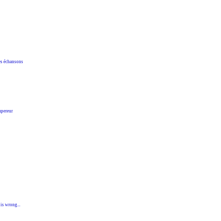
s échansons
pereur
 wrong...