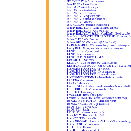
JEREMY DAYS - Give it a name
Jerry REED - Amos Moses
Joan BAEZ - Asimbonanga
Joe DASSIN - Kanterbräu
Joe DASSIN - L'été indien
Joe DASSIN - Me que me que
Joe DASSIN - Quand on a seize ans
Joe DASSIN - Vive moi
Joe JACKSON - Stranger than fiction
Johnny HALLYDAY - Dans un an ou un jour
Johnny HALLYDAY - Que je t'aime
Johnny HALLYDAY & Sylvie VARTAN - Bye bye baby
Joye du vin à CHÂTEAUNEUF DU PAPE - Chansons de
Julien CLERC - Ce n'est rien
Juliette GRÉCO - Ta jalousie [White Label]
KARAJAN - BRAHMS, danses hongroises + catalogue
Kenny BALL & his jazz band - Hawaiian war chant
KENT - On fait c'qu'on peut
KENT - Tous les mômes
KENT - Tous les mômes REMIX
Kim WILDE - You came
KIRSTEN - Over the rainbow [White Label]
KRÉMA HOLLYWOOD - J.STRAUSS fils, Valse de l'em
L'AFFAIRE LOUIS TRIO - Il y a ceux
L'AFFAIRE LOUIS TRIO - Nous on a tout
L'AFFAIRE LOUIS TRIO - Succès de larmes
L'AFFRONT NATIONAL - Jean-Marie tu charries
LA LUNA - Les cactus
LAZARE - Infidèle
Lee DORSEY - Shortnin' bread [monoface White Label]
Lee ELDRED - How's your love life 1&2
Lee REED - Ram ram jam
Lena GOLD - Radio [Blue Label]
Leonard BERNSTEIN - Gaîté Parisienne d'Offenbach
les JARDINS de l'OPÉRA - Meilleurs vœux
les MAX VALENTIN - Les maux dits
les OBJETS - L'hiver est là
les OBJETS - Sarah
LEVEL 42 - Heaven in my hands
Liane FOLY - Il est mort le soleil
Linda DE SUZA - Amalia
Linda RONSTADT/Aaron NEVILLE - When something is
LLOYD COLE - Downtown
Los LOBOS - Donna
Lou REED - My red joystick