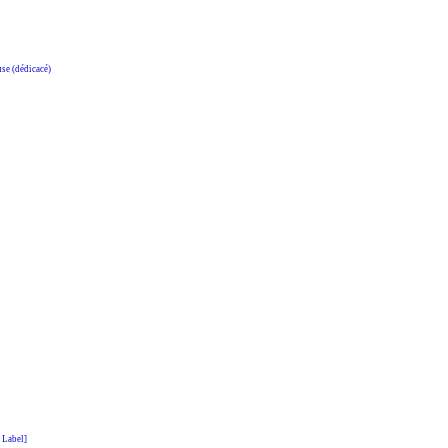
e (dédicacé)
 Label]