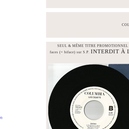
COL
SEUL & MÊME TITRE PROMOTIONNEL (= mon
INTERDIT À 
faces (= biface) sur S.P.
é)