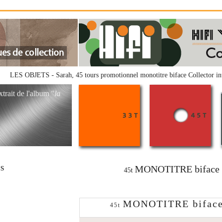
LES OBJETS - Sarah, 45 tours promotionnel monotitre biface Collector
trait de l'album "
la
MONOTITRE biface
RS
45t
MONOTITRE bifac
45t