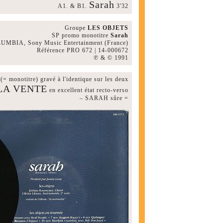
Sarah
A1. & B1.
3'32
Groupe
LES OBJETS
SP promo monotitre
Sarah
UMBIA, Sony Music Entertainment (France)
Référence PRO 672 | 14-000672
℗ & © 1991
otitre) gravé à l'identique sur les deux
LA VENTE
en excellent état recto-verso
– SARAH sûre =