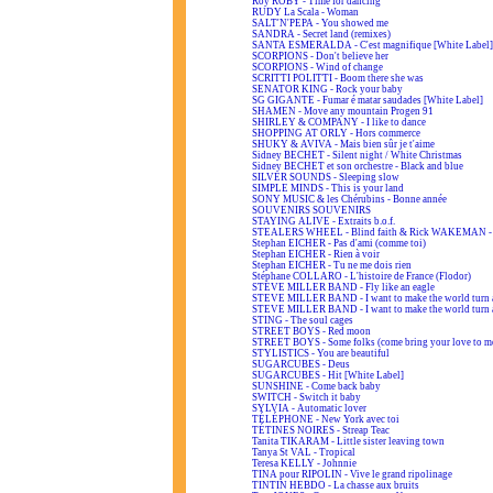
Roy ROBY - Time for dancing
RUDY La Scala - Woman
SALT'N'PEPA - You showed me
SANDRA - Secret land (remixes)
SANTA ESMERALDA - C'est magnifique [White Label]
SCORPIONS - Don't believe her
SCORPIONS - Wind of change
SCRITTI POLITTI - Boom there she was
SENATOR KING - Rock your baby
SG GIGANTE - Fumar é matar saudades [White Label]
SHAMEN - Move any mountain Progen 91
SHIRLEY & COMPANY - I like to dance
SHOPPING AT ORLY - Hors commerce
SHUKY & AVIVA - Mais bien sûr je t'aime
Sidney BECHET - Silent night / White Christmas
Sidney BECHET et son orchestre - Black and blue
SILVER SOUNDS - Sleeping slow
SIMPLE MINDS - This is your land
SONY MUSIC & les Chérubins - Bonne année
SOUVENIRS SOUVENIRS
STAYING ALIVE - Extraits b.o.f.
STEALERS WHEEL - Blind faith & Rick WAKEMAN - A
Stephan EICHER - Pas d'ami (comme toi)
Stephan EICHER - Rien à voir
Stephan EICHER - Tu ne me dois rien
Stéphane COLLARO - L'histoire de France (Flodor)
STEVE MILLER BAND - Fly like an eagle
STEVE MILLER BAND - I want to make the world turn 
STEVE MILLER BAND - I want to make the world turn 
STING - The soul cages
STREET BOYS - Red moon
STREET BOYS - Some folks (come bring your love to m
STYLISTICS - You are beautiful
SUGARCUBES - Deus
SUGARCUBES - Hit [White Label]
SUNSHINE - Come back baby
SWITCH - Switch it baby
SYLVIA - Automatic lover
TÉLÉPHONE - New York avec toi
TÉTINES NOIRES - Streap Teac
Tanita TIKARAM - Little sister leaving town
Tanya St VAL - Tropical
Teresa KELLY - Johnnie
TINA pour RIPOLIN - Vive le grand ripolinage
TINTIN HEBDO - La chasse aux bruits