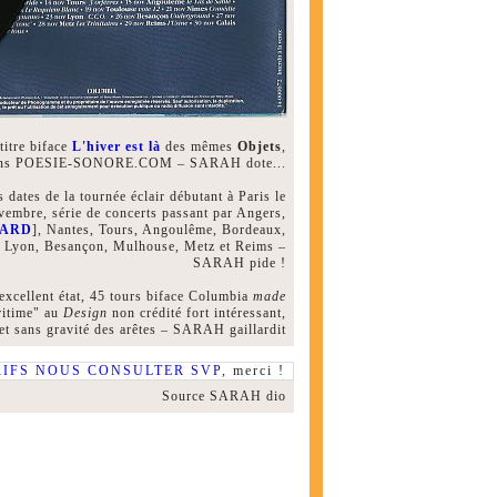
itre biface
L'hiver est là
des mêmes
Objets
,
 dans POESIE-SONORE.COM – SARAH dote...
 dates de la tournée éclair débutant à Paris le
vembre, série de concerts passant par Angers,
HARD
], Nantes, Tours, Angoulême, Bordeaux,
 Lyon, Besançon, Mulhouse, Metz et Reims –
SARAH pide !
excellent état, 45 tours biface Columbia
made
ritime" au
Design
non crédité fort intéressant,
et sans gravité des arêtes – SARAH gaillardit
RIFS NOUS CONSULTER SVP
, merci !
Source SARAH dio