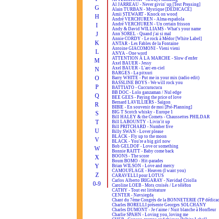
Al JARREAU - Never givin' up [Test Pressing]
G
Alain TURBAN - Mystique [DÉDICACÉ]
Amii STEWART - Knock on wood
H
André VERCHUREN - Alma española
André VERCHUREN - Un certain frisson
I
Andy & David WILLIAMS - What's your name
J
Ann SOREL - Quand j'ai si mal
Annie CORDY - Le rock à Médor [White Label]
K
ANTAR - Les Fables de la Fontaine
Antoine GIACOMONI - Vieni vieni
L
ANYA - One word
ATTENTION À LA MARCHE - Slow d'enfer
M
Axel BAUER - Jessy
Axel BAUER - L'arc-en-ciel
N
BARGES - La pitxuri
O
Barry WHITE - Put me in your mix (radio edit)
BASSLINE BOYS - We will rock you
P
BATTIATO - Cuccurucucu
BB DOC - Lolo ganzaman / Nul edge
Q
BEE GEES - Paying the price of love
Bernard LAVILLIERS - Saïgon
R
BIBIE - En souvenir de moi [Pré-Planning]
BIG T Scotch whisky - Europe 1
S
Bill HALEY & the Comets - Chaussettes PHILDAR
T
Bill LABOUNTY - Livin'it up
Bill PRITCHARD - Number five
U
Billy SWAN - Lover please
BLACK - Fly up to the moon
V
BLACK - You're a big girl now
Bob GELDOF - Love or something
W
Bonnie RAITT - Baby come back
BOONS - The score
X
Boum BOMO - Hit-parades
Y
Brian WILSON - Love and mercy
CAMOUFLAGE - Heaven (I want you)
Z
CARAVELLI pour LOTUS
Carlos Alberto IRIGARAY - Navidad Criolla
0-9
Caroline LOEB - Mots croisés / Le téléfon
CATHY - Tout est littérature
CENTER - Navsiegda
Chant du 7ème Congrès de la BONNETERIE (TP dédicac
Charles BORELLI présente Georges SOLCHANY
Charles DUMONT - Je t'aime / Nuit blanche à Honfleur
Charlie SPAHN - Loving you, loving me