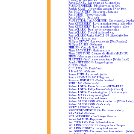
Pascal DANEL - Les neiges du Kilimandjaro
PASSION FODDER - I'd sell my soul to God
Patricia KAAS - Une dernière semaine à New York
Paul McCARTNEY - Once upon a long ago
Paul SIMON - The obvious child
Paula ABDUL - Rush rush
PAULETTE de L'AJACCIENNE - Ça se corse/La boudeus
Peter KINGSBERY - Love in motion (remix radio edit)
Peter KINGSBERY - Love in motion (version radio)
Petula CLARK - Don't cry for me Argentina
Petula CLARK - The old fashioned way
Petula CLARK/Junior MAGLI - SP biface Juke-Box
Phil RAY - Save our star
Philippe GUYOT - Les yeux cernés [Test Pressing]
Philippe SAISSE - Kelbomek
PHILIPS - Vœux de Noël 1958
Pierre BACHELET - Marionnettiste
Pierre LEFEBVRE - 2 succès de Mireille MATHIEU
PIJON - Mensonges d'une nuit d'été
PLATTERS - You'll never never know [White Label]
Punchs PITTERSON - Reggae-biguine
QUEEN - Flash
QUILAPAYUN - Tutti-frutti
R.B. and CO. - Calypso
Ramon PIPIN - La porte du jardin
Randy NEWMAN - B.O.F. Ragtime
Raymond BOISSERIE - Perles de cristal
REBEL MC - Better world
Richard LORD - Pleins feux sur la RENAULT 9
Richard LORD - Rallye Monte-Carlo [dédicacé]
Richard LORD - The winning lion (it's time to go)
Richard MARX - Keep coming back
Richard MARX - Now and forever
Richard SANDERSON - Check on the list [White Label]
Richard SANDERSON - She's a lady
RICKY AMIGOS - Téquila
RIGHTEOUS BROTHERS - Unchained melody
Rika ZARAÏ - Hallelou
RITA MITSOUKO - Don't forget the nite
Robert PALMER - Happiness
Rod STEWART - This old heart of mine
ROLLING BIDOCHONS - Jumpin' Jack Flasque
ROLLING STONES - Honky tonk women
Ron GOODWIN - Ces merveilleux fous volants... [White