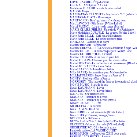
LOVE BIZARRE - Trop d'amour
Luis MARIANO pour IZARRA
Madeleine RENAUD raconte le palais idéal
MAGGI - Magie
MANHATTAN TRANSFER - Boy from N.Y.C. [White La
MANITAS de PLATA - Hommages
MANTRONIX - Don't go messin' with my heart
Marc LAVOINE - Fils de moi [White Label]
Marcel PAGNOL - La partie de cartes (Marius)
MARIE-CLAIRE/PHILIPS - Un soir de Vie Parisienne
Marie-Madeleine DURUFLÉ - Le coucou [White Label]
Marie-Paule BELLE - Café renard/Nosferatu
Marie-Paule BELLE - La petite écriture grise
MASKARA - La reine de la playa
Maurice BIRAUD - Végétaline
Maurice CHEVALIER - Si c'est ça la musique à papa [Wh
Maurice DULAC - Du pain chaque jour [White Label]
Maxime LE FORESTIER - La visite
Michael JACKSON - One day in your life
Michel FUGAIN - Chanson pour les demoiselles
Michel JONASZ - Le roi des fous et des oiseaux [Blue L
Michel POLNAREFF - Kama Sutra
Michel SARDOU - Interdit aux bébés
Mike BRANT - Summertime pour Mademoiselle
MILLIAT FRÈRES - Super Surprise Party n° 8
MONTY - Moi je préfère la France
MORRISSEY - The last of the famous international play
MOVIE MUSIC - Stars de la pub
Natali KAUFMANN - Lover
Natali KAUFMANN - Lover (bleu)
NATALYS - Ses premiers cris
NIAGARA - Flammes de l'enfer
NIAGARA - Flammes de l'enfer (maxi)
Nicole CROISILLE - L'été
NICOLETTA - Un homme
Nina HAGEN - Hold me
Nino FERRER - La Carmencita [White Label]
Nino ROTA - O Venise, Venaga, Venus
NOUCHKAÏ - Différence
NUTS - Rock'n'Nuts 2, Wooly bully/The letter
OLYMPICS - Mine exclusively [White Label]
ORCHESTRE ROUGE - Seconds grate
Parade de variétés LA VACHE QUI RIT
PARIS MATCH - Le Pape Jean XXIII vous parle
PARIS PALACE HOTEL - Ramona