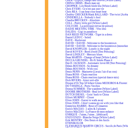
CHER - Gypsys, tramps and thieves [White Label]
CHINA CRISIS - Black man ray
CHOPPER - Lili/Heidi bleib blu [White Label]
Chris EVERS - Ce n'est pas une vie
Chris REA - I can hear your heart beat
Chubby CHECKER/Hank BALLARD - The twist [Acéta
CINDERELLA - Nobody's fool
Claudia BRÜCKEN - Absolute
COLL - Pretty little girl [White Label]
COLUCHE - La politique (revue de presse)
DADJE MEETING TIME - Ybo libo
DALIDA - Gigi in paradisco
DAN REED NETWORK - Tiger in a dress
Daniel LEDUC - Soleil
DAVE - Hurlevent
DAVID + DAVID - Welcome to the boomtown
DAVID + DAVID - Welcome to the boomtown [monofac
David KNOPFLER - Lonely is the night
David KOVEN - Bord à bord [Test Pressing]
David LINDLEY - Mercury blues
Dean MARTIN - Change of heart [White Label]
DECCA/GRUNDIG - Hi-Fi Stéréo Phase 4
Dee D. JACKSON - Automatic lover 88 [Test Pressing]
Démis ROUSSOS - So dreamy
Démis ROUSSOS - With you
Denis PEPIN - Marinette (j'avais l'air d'un con)
Diana ROSS - Chain reaction
Diana ROSS - Chain reaction (special dance mix)
Dick RIVERS - Ainsi soit-elle
Disque d'Or Top 50 biface Glenn MEDEIROS & Floren
DO VISSINGA - Porto Vecchio
Donna SUMMER - The wanderer [White Label]
DOOBIE BROTHERS - Real love [White Label]
DUTCH DIESEL - Goin' back to China
Elliott MURPHY - Closer
Elton JOHN - Easier to walk away
Elton JOHN - I don't wanna go on with you like that
Emmylou HARRIS - Rose of Cimarron
Enrico MACIAS - 2 ailes & 3 plumes
Enrico MACIAS - La France de mon enfance
ENRIQUÉ - J'aime, J'aime... [dédicacé]
ENZO ENZO - Blanche Neige [White Label]
Erik MONTRY - Des fleurs et des fusils
ETHNIKOLOR
F.LEMARQUE/MARTIN CIRCUS - Succès de Paris [Whit