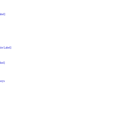
bel]
ite Label]
abel]
boys