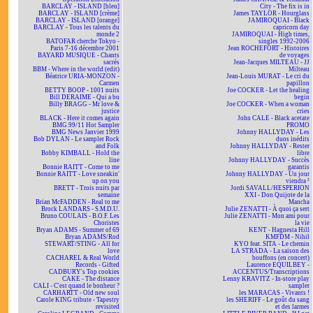
BARCLAY - ISLAND [bleu]
City - The fix is in
BARCLAY - ISLAND [crème]
James TAYLOR - Hourglass
BARCLAY - ISLAND [orange]
JAMIROQUAI - Black
BARCLAY - Tous les talents du
capricorn day
monde 2
JAMIROQUAI - High times,
BATOFAR cherche Tokyo -
singles 1992-2006
Paris 7-16 décembre 2001
Jean ROCHEFORT - Histoires
BAYARD MUSIQUE - Chants
de voyages
sacrés
Jean-Jacques MILTEAU - JJ
BBM - Where in the world (edit)
Milteau
Béatrice URIA-MONZON -
Jean-Louis MURAT - Le cri du
Carmen
papillon
BETTY BOOP - 1001 nuits
Joe COCKER - Let the healing
Bill DERAIME - Qui a bu
begin
Billy BRAGG - Mr love &
Joe COCKER - When a woman
justice
cries
BLACK - Here it comes again
John CALE - Black acetate
BMG 99/11 Hot Sampler
PROMO
BMG News Janvier 1999
Johnny HALLYDAY - Les
Bob DYLAN - Le sampler Rock
duos inédits
and Folk
Johnny HALLYDAY - Rester
Bobby KIMBALL - Hold the
libre
line
Johnny HALLYDAY - Succès
Bonnie RAITT - Come to me
garantis
Bonnie RAITT - Love sneakin'
Johnny HALLYDAY - Un jour
up on you
viendra ²
BRETT - Trois nuits par
Jordi SAVALL/HESPERION
semaine
XXI - Don Quijote de la
Brian McFADDEN - Real to me
Mancha
Brock LANDARS - S.M.D.U.
Julie ZENATTI - À quoi ça sert
Bruno COULAIS - B.O.F. Les
Julie ZENATTI - Mon ami pour
Choristes
la vie
Bryan ADAMS - Summer of 69
KENT - Hagnesta Hill
Bryan ADAMS/Rod
KMFDM - Nihil
STEWART/STING - All for
KYO feat. SITA - Le chemin
love
LA STRADA - La saison des
CACHAREL & Real World
bouffons (en concert)
Records - Gifted
Laurence EQUILBEY -
CADBURY's Top cookies
ACCENTUS/Transcriptions
CAKE - The distance
Lenny KRAVITZ - In-store play
CALI - C'est quand le bonheur ?
sampler
CARHARTT - Old new soul
les MARACAS - Vivants !
Carole KING tribute - Tapestry
les SHERIFF - Le goût du sang
revisited
et des larmes