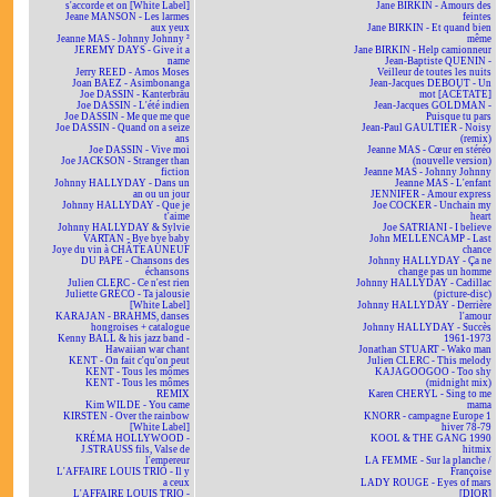
s'accorde et on [White Label]
Jane BIRKIN - Amours des
Jeane MANSON - Les larmes
feintes
aux yeux
Jane BIRKIN - Et quand bien
Jeanne MAS - Johnny Johnny ²
même
JEREMY DAYS - Give it a
Jane BIRKIN - Help camionneur
name
Jean-Baptiste QUENIN -
Jerry REED - Amos Moses
Veilleur de toutes les nuits
Joan BAEZ - Asimbonanga
Jean-Jacques DEBOUT - Un
Joe DASSIN - Kanterbräu
mot [ACÉTATE]
Joe DASSIN - L'été indien
Jean-Jacques GOLDMAN -
Joe DASSIN - Me que me que
Puisque tu pars
Joe DASSIN - Quand on a seize
Jean-Paul GAULTIER - Noisy
ans
(remix)
Joe DASSIN - Vive moi
Jeanne MAS - Cœur en stéréo
Joe JACKSON - Stranger than
(nouvelle version)
fiction
Jeanne MAS - Johnny Johnny
Johnny HALLYDAY - Dans un
Jeanne MAS - L'enfant
an ou un jour
JENNIFER - Amour express
Johnny HALLYDAY - Que je
Joe COCKER - Unchain my
t'aime
heart
Johnny HALLYDAY & Sylvie
Joe SATRIANI - I believe
VARTAN - Bye bye baby
John MELLENCAMP - Last
Joye du vin à CHÂTEAUNEUF
chance
DU PAPE - Chansons des
Johnny HALLYDAY - Ça ne
échansons
change pas un homme
Julien CLERC - Ce n'est rien
Johnny HALLYDAY - Cadillac
Juliette GRÉCO - Ta jalousie
(picture-disc)
[White Label]
Johnny HALLYDAY - Derrière
KARAJAN - BRAHMS, danses
l'amour
hongroises + catalogue
Johnny HALLYDAY - Succès
Kenny BALL & his jazz band -
1961-1973
Hawaiian war chant
Jonathan STUART - Wako man
KENT - On fait c'qu'on peut
Julien CLERC - This melody
KENT - Tous les mômes
KAJAGOOGOO - Too shy
KENT - Tous les mômes
(midnight mix)
REMIX
Karen CHERYL - Sing to me
Kim WILDE - You came
mama
KIRSTEN - Over the rainbow
KNORR - campagne Europe 1
[White Label]
hiver 78-79
KRÉMA HOLLYWOOD -
KOOL & THE GANG 1990
J.STRAUSS fils, Valse de
hitmix
l'empereur
LA FEMME - Sur la planche /
L'AFFAIRE LOUIS TRIO - Il y
Françoise
a ceux
LADY ROUGE - Eyes of mars
L'AFFAIRE LOUIS TRIO -
[DIOR]