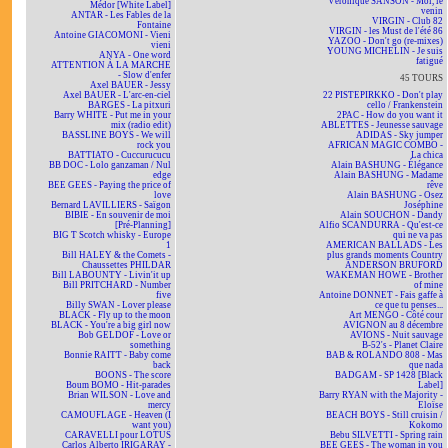
Véronique SANSON - Moi, le
Médor [White Label]
venin
ANTAR - Les Fables de la
VIRGIN - Club 82
Fontaine
VIRGIN - les Must de l'été 86
Antoine GIACOMONI - Vieni
YAZOO - Don't go (re-mixes)
vieni
YOUNG MICHELIN - Je suis
ANYA - One word
fatigué
ATTENTION À LA MARCHE
- Slow d'enfer
45 TOURS
Axel BAUER - Jessy
Axel BAUER - L'arc-en-ciel
22 PISTEPIRKKO - Don't play
BARGES - La pitxuri
cello / Frankenstein
Barry WHITE - Put me in your
2PAC - How do you want it
mix (radio edit)
ABLETTES - Jeunesse sauvage
BASSLINE BOYS - We will
ADIDAS - Sky jumper
rock you
AFRICAN MAGIC COMBO -
BATTIATO - Cuccurucucu
La chica
BB DOC - Lolo ganzaman / Nul
Alain BASHUNG - Élégance
edge
Alain BASHUNG - Madame
BEE GEES - Paying the price of
rêve
love
Alain BASHUNG - Osez
Bernard LAVILLIERS - Saïgon
Joséphine
BIBIE - En souvenir de moi
Alain SOUCHON - Dandy
[Pré-Planning]
Alfio SCANDURRA - Qu'est-ce
BIG T Scotch whisky - Europe
qui ne va pas
1
AMERICAN BALLADS - Les
Bill HALEY & the Comets -
plus grands moments Country
Chaussettes PHILDAR
ANDERSON BRUFORD
Bill LABOUNTY - Livin'it up
WAKEMAN HOWE - Brother
Bill PRITCHARD - Number
of mine
five
Antoine DONNET - Fais gaffe à
Billy SWAN - Lover please
ce que tu penses...
BLACK - Fly up to the moon
Art MENGO - Côté cour
BLACK - You're a big girl now
AVIGNON au 8 décembre
Bob GELDOF - Love or
AVIONS - Nuit sauvage
something
B-52's - Planet Claire
Bonnie RAITT - Baby come
BAB & ROLANDO 808 - Mas
back
que nada
BOONS - The score
BADGAM - SP 1428 [Black
Boum BOMO - Hit-parades
Label]
Brian WILSON - Love and
Barry RYAN with the Majority -
mercy
Eloïse
CAMOUFLAGE - Heaven (I
BEACH BOYS - Still cruisin /
want you)
Kokomo
CARAVELLI pour LOTUS
Bebu SILVETTI - Spring rain
Carlos Alberto IRIGARAY -
BEE GEES - The woman in you