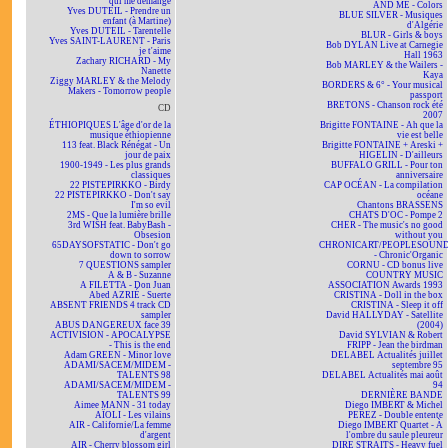
qui me démange
AND ME - Colors
Yves DUTEIL - Prendre un
BLUE SILVER - Musiques
enfant (à Martine)
d'Algérie
Yves DUTEIL - Tarentelle
BLUR - Girls & boys
Yves SAINT-LAURENT - Paris
Bob DYLAN Live at Carnegie
je t'aime
Hall 1963
Zachary RICHARD - My
Bob MARLEY & the Wailers -
Nanette
Kaya
Ziggy MARLEY & the Melody
BORDERS & 6° - Your musical
Makers - Tomorrow people
passport
BRETONS - Chanson rock été
CD
2007
ÉTHIOPIQUES L'âge d'or de la
Brigitte FONTAINE - Ah que la
musique éthiopienne
vie est belle
113 feat. Black Rénégat - Un
Brigitte FONTAINE + Areski +
jour de paix
HIGELIN - D'ailleurs
1900-1949 - Les plus grands
BUFFALO GRILL - Pour ton
classiques
anniversaire
22 PISTEPIRKKO - Birdy
CAP OCÉAN - La compilation
22 PISTEPIRKKO - Don't say
océane
I'm so evil
Chantons BRASSENS
2MS - Que la lumière brille
CHATS D'OC - Pompe 2
3rd WISH feat. BabyBash -
CHER - The music's no good
Obsesion
without you
65DAYSOFSTATIC - Don't go
CHRONICART/PEOPLESOUN
down to sorrow
- Chronic'Organic
7 QUESTIONS sampler
CORNU - CD bonus live
A & B - Suzanne
COUNTRY MUSIC
A FILETTA - Don Juan
ASSOCIATION Awards 1993
Abed AZRIÉ - Suerte
CRISTINA - Doll in the box
ABSENT FRIENDS 4 track CD
CRISTINA - Sleep it off
sampler
David HALLYDAY - Satellite
ABUS DANGEREUX face 39
(2004)
ACTIVISION - APOCALYPSE
David SYLVIAN & Robert
- This is the end
FRIPP - Jean the birdman
Adam GREEN - Minor love
DELABEL Actualités juillet
ADAMI/SACEM/MIDEM -
septembre 95
TALENTS 98
DELABEL Actualités mai août
ADAMI/SACEM/MIDEM -
94
TALENTS 99
DERNIÈRE BANDE
Aimee MANN - 31 today
Diego IMBERT & Michel
AÏOLI - Les vilains
PEREZ - Double entente
AIR - Californie/La femme
Diego IMBERT Quartet - À
d'argent
l'ombre du saule pleureur
AIR - Cherry blossom girl
DIRE STRAITS - Heavy fuel