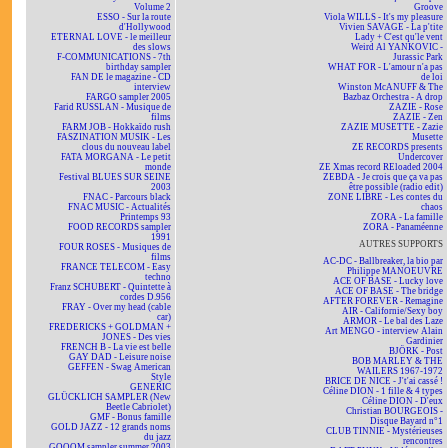
Volume 2
Groove
ESSO - Sur la route
Viola WILLS - It's my pleasure
d'Hollywood
Vivien SAVAGE - La p'tite
ETERNAL LOVE - le meilleur
Lady + C'est qu'le vent
des slows
Weird Al YANKOVIC -
F-COMMUNICATIONS - 7th
Jurassic Park
birthday sampler
WHAT FOR - L'amour n'a pas
FAN DE le magazine - CD
de loi
interview
Winston McANUFF & The
FARGO sampler 2005
Bazbaz Orchestra - A drop
Farid RUSSLAN - Musique de
ZAZIE - Rose
films
ZAZIE - Zen
FARM JOB - Hokkaïdo rush
ZAZIE MUSETTE - Zazie
FASZINATION MUSIK - Les
Musette
clous du nouveau label
ZE RECORDS presents
FATA MORGANA - Le petit
Undercover
monde
ZE Xmas record REloaded 2004
Festival BLUES SUR SEINE
ZEBDA - Je crois que ça va pas
2003
être possible (radio edit)
FNAC - Parcours black
ZONE LIBRE - Les contes du
FNAC MUSIC - Actualités
chaos
Printemps 93
ZORA - La famille
FOOD RECORDS sampler
ZORA - Panaméenne
1991
AUTRES SUPPORTS
FOUR ROSES - Musiques de
films
AC-DC - Ballbreaker, la bio par
FRANCE TELECOM - Easy
Philippe MANOEUVRE
techno
ACE OF BASE - Lucky love
Franz SCHUBERT - Quintette à
ACE OF BASE - The bridge
cordes D.956
AFTER FOREVER - Remagine
FRAY - Over my head (cable
AIR - Californie/Sexy boy
car)
ARMOR - Le bal des Laze
FREDERICKS + GOLDMAN +
Art MENGO - interview Alain
JONES - Des vies
Gardinier
FRENCH B - La vie est belle
BJÖRK - Post
GAY DAD - Leisure noise
BOB MARLEY & THE
GEFFEN - Swag American
WAILERS 1967-1972
Style
BRICE DE NICE - J't'ai cassé !
GENERIC
Céline DION - 1 fille & 4 types
GLÜCKLICH SAMPLER (New
Céline DION - D'eux
Beetle Cabriolet)
Christian BOURGEOIS -
GMF - Bonus famille
Disque Bayard n°1
GOLD JAZZ - 12 grands noms
CLUB TINNIE - Mystérieuses
du jazz
rencontres
GOOOM sampler summer 2003