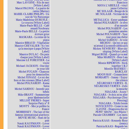
Marc LAVOINE - Fils de moi
Francisco
[White Label]
MAYA L'ABEILLE - vinyl
Marcel PAGNOL - La partie de
jaune Collector
cartes (Marius)
MC SOLAAR - Bouge de là
MARIE-CLAIRE/PHILIPS - Un
MC SOLAAR - Victime de la
soir de Vie Parisienne
mode
Marie-Madeleine DURUFLÉ -
METALLICA - Enter sandman
Le coucou [White Label]
Michel POLNAREFF - Je rêve
Marie-Paule BELLE - Café
d'un monde
renard/Nosferatu
Michel POLNAREFF - Les
Marie-Paule BELLE - La petite
premières années
écriture grise
Michel POLNAREFF - Tout
MASKARA - La reine de la
tout pour ma chérie
playa
Michel SARDOU - Je vole
Maurice BIRAUD - Végétaline
MICHOU - Qu'est-ce qui
Maurice CHEVALIER - Si c'est
m'attend à la rentrée (dédicacé)
ça la musique à papa [White
Mickey NEWBURY - Blue sky
Label]
shining [White Label]
Maurice DULAC - Du pain
Miguel BOSÉ - Quand ça va mal
chaque jour [White Label]
Mike MAREEN - Here I am
Maxime LE FORESTIER - La
[White Label]
visite
Minnie RIPERTON - Stick
Michael JACKSON - One day
together 1 & 2
in your life
Mireille MATHIEU -
Michel FUGAIN - Chanson
BARCLAY
pour les demoiselles
MOON RAY - Comanchero
Michel JONASZ - Le roi des
MORIARTY - Jimmy / Enjoy
fous et des oiseaux [Blue Label]
the silence
Michel POLNAREFF - Kama
NÉGRESSES VERTES - IL
Sutra
NÉGRESSES VERTES - Zobi
Michel SARDOU - Interdit aux
la mouche
bébés
NIAGARA - Assez !
Mike BRANT - Summertime
NIAGARA - Je dois m'en aller
pour Mademoiselle
NIAGARA - Psychotrope [Test
MILLIAT FRÈRES - Super
Pressing]
Surprise Party n° 8
NIAGARA - Tchiki boum
MONTY - Moi je préfère la
NOVECENTO - Come to me
France
O-ZONE - Dragostea din teï
MORRISSEY - The last of the
PÉPIT' SHOW - Aye Pépito !
famous international playboys
Pascale CHAMBRY - Les mots
MOVIE MUSIC - Stars de la
du jour
pub
Patricia KAAS - Kennedy Rose
Natali KAUFMANN - Lover
(remix)
Natali KAUFMANN - Lover
Patricia KAAS - Regarde les