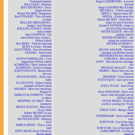
Unchained melody
Serge GAINSBOURG - Love on
Rika ZARAÏ - Hallelou
the beat
RITA MITSOUKO - Don't
Serge GAINSBOURG & Eddy
forget the nite
MITCHELL - Vieille canaille
Robert PALMER - Happiness
SHEILA - Spacer remix 98 ²
Rod STEWART - This old heart
SHONA - Elodie mon rêve
of mine
Sidney BECHET - Petite fleur /
ROLLING BIDOCHONS -
Dans les rues d'Antibes
Jumpin' Jack Flasque
Sinead O'CONNOR - Jump in
ROLLING STONES - Honky
the river [Test Pressing]
tonk women
SISTER SLEDGE - He's the
Ron GOODWIN - Ces
greatest dancer
merveilleux fous volants...
SISTERS OF MERCY - All
[White Label]
along the watchtower
Roy ROBY - Time for dancing
SISTERS OF MERCY -
RUDY La Scala - Woman
Dominion
SALT'N'PEPA - You showed me
SKUNK ANANSIE - Secretly
SANDRA - Secret land
(Armand van Helden remix)
(remixes)
SMITHEREENS feat. Belinda
SANTA ESMERALDA - C'est
CARLISLE - Blue period
magnifique [White Label]
SONY - Test record for cartridge
SCORPIONS - Don't believe her
file
SCORPIONS - Wind of change
SPANDAU BALLET - True
SCRITTI POLITTI - Boom there
SPARKS - Music that you can
she was
dance to
SENATOR KING - Rock your
SPINNERS - I'll be around
baby
STATUS QUO - Can't give you
SG GIGANTE - Fumar é matar
more
saudades [White Label]
STEEL PULSE - Soul of my
SHAMEN - Move any mountain
soul
Progen 91
Steve WINWOOD - Don't you
SHIRLEY & COMPANY - I like
know what the night can do
to dance
[White Label]
SHOPPING AT ORLY - Hors
STONE ROSES - What the
commerce
world is waiting for / Fools
SHUKY & AVIVA - Mais bien
gold
sûr je t'aime
STRAY CATS - Bring it back
Sidney BECHET et son
again
orchestre - Black and blue
SUPERTRAMP - Don't leave me
SILVER SOUNDS - Sleeping
now
slow
SURVIVOR - Eye of the tiger
SIMPLE MINDS - This is your
(Rocky III)
land
SURVIVOR - Eye of the tiger &
SONY MUSIC & les Chérubins
JAMES BROWN - Living in
- Bonne année
America