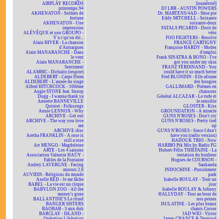
AIRPLAY RECORDS
[numéroté]
printemps 94
DJ LBR - AUSTIN POWERS
AKHENATON - Soldats de
Dr. MARTENS/4AD - Shoe pie
fortune
Eddy MITCHELL - Soixante
AKHENATON - Une
soixante-deux
impression
FATALS PICARDS - Droit de
ALÉVÊQUE et son GROUPO -
véto
Y'a c'qu'on dit...
FOO FIGHTERS - Resolve
Alain HIVER - La chanson
FRANCE CARTIGNY
d'Antraigues
Françoise HARDY - Modes
Alain MANARANCHE - Dans
d'emploi
le vent
Frank SINATRA & BONO - I've
Alain MANARANCHE -
got you under my skin
Sentiment
FRANZ FERDINAND - You
ALAMBIC - Dichaïtz (respire)
could have it so much better
ALDEBERT - Carpe Diem
Fred BLONDIN - Elle allume
ALDEBERT - L'année du singe
des bougies
Alfred HITCHCOCK - 100ème
GALLIMARD - Poèmes en
Angie STONE feat. Snoop
chansons
Dogg - I wanna thank ya
Général ALCAZAR - Le rude et
Annette BANNEVILLE
le sensible
Quintet - Folksongs
GLOSTER - Kiss
Annie LENNOX - Why
GROUNDATION - A miracle
ARCHIVE - Get out
GUNS N'ROSES - Don't cry
ARCHIVE - The way you love
GUNS N'ROSES - Pretty tied
me
up
ARCHIVE:disc
GUNS N'ROSES - Since I don't
Aretha FRANKLIN - A rose is
have you (radio version)
still a rose
HADOUK TRIO - Now
Art MENGO - Magdeleine
HARIBO Pik Mix by Radio FG
ARTE - Les 4 saisons
Hubert-Félix THIÉFAINE - La
Association Valentin HAÜY -
tentation du bonheur
Fables de la Fontaine
Hugues de COURSON -
Audrey LAVERGNE - Facing
Sankanda
mirrors 2.0
INDOCHINE - Punishment
AUVIDIS - Religions du monde
park
Axelle RED - Je me fâche
Isabelle BOULAY - Tout un
BABEL - La vie est un cirque
jour
BABYLON ZOO - All the
Isabelle BOULAY & Johnny
money's gone
HALLYDAY - Tout au bout de
BALLANTINE'S Le rituel
nos peines
BANGER SISTERS
ISULATINE - Les plus beaux
BAOBAB - 3 mix dub
chants Corses
BARCLAY - ISLAND -
JAD WIO - Victor
Opération Libération
James CHANCE & Terminal