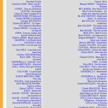
Navidad Criolla
/ Stayin' alive
Caroline LOEB - Mots croisés /
Bernard MINET - Génération
Le téléfon
Bioman
CATHY - Tout est littérature
BEV & BOB - Hey Paula [T.P.]
CENTER - Navsiegda
BILLY & les Forbans - Au
Chant du 7ème Congrès de la
temps des surprises-parties
BONNETERIE (TP dédicacé)
BLACK CROWES - High head
Charles BORELLI présente
blues / A conspiracy
Georges SOLCHANY
Bob DYLAN - Gotta serve
Charles DUMONT - Je t'aime /
somebody
Nuit blanche à Honfleur
Bob GELDOF - The great song
Charlie SPAHN - Loving you,
of indifference
loving me
Bob SEGER - The fire inside
CHER - Gypsys, tramps and
BON JOVI - Bed of roses
thieves [White Label]
Boris DJIAN - Je t'aime encore
CHINA CRISIS - Black man ray
Brigitte BARDOT - Toutes les
CHOPPER - Lili/Heidi bleib
bêtes sont à aimer
blu [White Label]
Britney SPEARS - Sometimes
Chris EVERS - Ce n'est pas une
Caetano VELOSO - Este amor
vie
CANADA - Mourir les sirènes
Chris REA - I can hear your
Céline DION - I drove all night
heart beat
Céline DION - Mon ami m'a
Chubby CHECKER/Hank
quittée
BALLARD - The twist
Chantal GOYA - Monsieur le
[Acétate]
Chat Botté
CINDERELLA - Nobody's fool
CHIC - Le freak
Claudia BRÜCKEN - Absolute
Chris REA - On the beach
COLL - Pretty little girl [White
Chris REA - That's what they
Label]
always say (rainbow mix)
COLUCHE - La politique
CINDERELLA - Heartbreak
(revue de presse)
station
DADJE MEETING TIME -
CINDERELLA - Shelter me
Ybo libo
CLAN OF XYMOX -
DALIDA - Gigi in paradisco
Muscoviet mosquito
DAN REED NETWORK -
Claude FRANÇOIS - Du pain et
Tiger in a dress
du beurre
Daniel LEDUC - Soleil
Claude FRANÇOIS - Reste
DAVE - Hurlevent
Claude ROGEN - Fantaisie
DAVID + DAVID - Welcome to
Impromptu op. 66 de Chopin
the boomtown
Claudia BRÜCKEN - Fanatic
DAVID + DAVID - Welcome to
COCA-COLA French Rock -
the boomtown [monoface]
Téléphone + Starshooter
David KNOPFLER - Lonely is
COCA-COLA Nicolas
the night
PEYRAC
David KOVEN - Bord à bord
COMMUNARDS - Don't leave