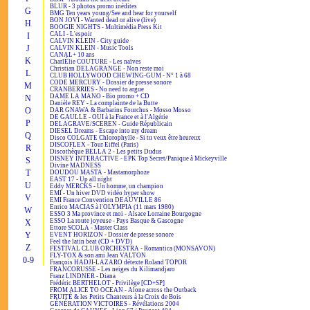
BLUR - 3 photos promo inédites
G
BMG Ten years young/See and hear for yourself
BON JOVI - Wanted dead or alive (live)
H
BOOGIE NIGHTS - Multimédia Press Kit
CALI - L'espoir
I
CALVIN KLEIN - City guide
J
CALVIN KLEIN - Music Tools
CANAL+ 10 ans
K
CharlÉlie COUTURE - Les naïves
Christian DELAGRANGE - Non reste moi
L
CLUB HOLLYWOOD CHEWING-GUM - N° 1 à 68
CODE MERCURY - Dossier de presse sonore
M
CRANBERRIES - No need to argue
DAME LA MANO - Bio promo + CD
N
Danièle REY - La complainte de la Butte
O
DAR GNAWA & Barbarins Fourchus - Mosso Mosso
DE GAULLE - OUI à la France et à l'Algérie
P
DELAGRAVE/SCEREN - Guide Républicain
DIESEL Dreams - Escape into my dream
Q
Disco COLGATE Chlorophylle - Si tu veux être heureux
DISCOFLEX - Tour Eiffel (Paris)
R
Discothèque BELLA 2 - Les petits Dudus
DISNEY INTERACTIVE - EPK Top Secret/Panique à Mickeyville
S
Divine MADNESS
T
DOUDOU MASTA - Mastamorphoze
EAST 17 - Up all night
U
Eddy MERCKS - Un homme, un champion
EMI - Un hiver DVD vidéo hyper show
V
EMI France Convention DEAUVILLE 86
Enrico MACIAS à l'OLYMPIA (11 mars 1980)
W
ESSO 3 Ma province et moi - Alsace Lorraine Bourgogne
ESSO La route joyeuse - Pays Basque & Gascogne
X
Ettore SCOLA - Master Class
Y
EVENT HORIZON - Dossier de presse sonore
Feel the latin beat (CD + DVD)
Z
FESTIVAL CLUB ORCHESTRA - Romantica (MONSAVON)
FLY-TOX & son ami Jean VALTON
0-9
François HADJI-LAZARO détexte Roland TOPOR
FRANCORUSSE - Les neiges du Kilimandjaro
Franz LINDNER - Diana
Frédéric BERTHELOT - Privilège [CD+SP]
FROM ALICE TO OCEAN - Alone across the Outback
FRUITÉ & les Petits Chanteurs à la Croix de Bois
GÉNÉRATION VICTOIRES - Révélations 2004