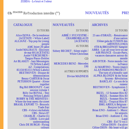
ZEBDA - Le bruit et l'odeur
2014/2026
ici
NOUVEAUTÉS
PRE
©b
Re℗roduction interdite (
)
CATALOGUE
NOUVEAUTÉS
ARCHIVES
33 TOURS
33 TOURS
33 TOURS
Alice DONA - De la tendresse
ABBÉ J. SYLVESTRE -
25 ans d'ISRAËL - Renaissance
[ACÉTATE + White Label]
CHAMBORIGAUD
d'une nation
ALLIANZ - Top pop for young
[ACÉTATE]
33ème gala de l'UNION des
people
ARTISTES (1963)
45 TOURS
AMC feiert 20 jahre
4TH & BROADWAY Sampler
André MALRAUX - Discours
ABBA - Lay all your love on me
Sidney BECHET - Silent night /
de mai 68 [ACÉTATE]
AIR FRANCE - Escale-Party,
White Christmas
André VERCHUREN -
vacances dansantes autour du
Tangos/Pasos-Dobles
monde
CD
Art BLAKEY - Jazz Messengers
AIR INTER - Notre monde c'est
MERCEDES BENZ - Mercedes
70 [White Label]
la France
190
AZ - Compilations
Al MARTINO - Torero (maxi)
85150/85151 [White Labels]
ALAN PARSONS PROJECT -
AUTRES SUPPORTS
BEETHOVEN - Disque de
The turn of a friendly card
démonstration
ALPHA BLONDY & the Solar
Divine MADNESS
Benny CARTER & Oscar
System - Révolution
PETERSON Quartet - Alone
BARCLAY - Le son de la
together
rumeur
Big Bill BROONZY - Last
BEETHOVEN - Symphonies 1
session volume 1
& 2
Billy Joe ROYAL - Test
BIZZL - 12 Sommer Hits 82
Pressing [White Label]
BIZZL - Sommer Hits 83
BOBBY & THE MIDNITES -
BIZZL - Sommer Hits 84
Where the beat meets the street
BIZZL - Tropical Hits 87
BRASIL EXPORT 73 - Brussels
BMG ARIOLA Belgium -
Trade Fair
Bonjour la France
CBS - 4 slows enchaînés
Brian ENO - Ambient 1 - Music
CBS - Slows 87
for airports
CHARLIE - Charlie (5)
Brian ENO - Ambient 4 - On
CHER - Love and
Land
understanding
CBS - Été 73 vol.1
Chris DE BURGH - Flying
Céline DION - I'm alive
colours
Céline DION - My heart will go