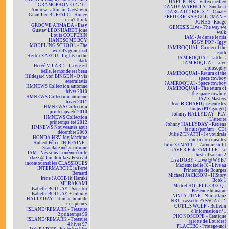
DAFT PUNK - Vidéo medley
GRAMOPHONE 01/10 -
DANDY WARHOLS - Smoke it
Andrew Litton on Gershwin
DARGAUD BOOX 1 - Canal+
Grant Lee BUFFALO - Honey
FREDERICKS + GOLDMAN +
don't think
JONES - Rouge
GROOVE ARMADA - Easy
GENESIS Live - The way we
Gustav LEONHARDT joue
walk
Louis COUPERIN
IAM - Je danse le mia
HANDSOME BOY
IGGY POP - Iggy
MODELING SCHOOL - The
JAMIROQUAI - Corner of the
world's gone mad
earth
Hector ZAZOU - Lights in the
JAMIROQUAI - Little L
dark
JAMIROQUAI - Love
Hervé VILARD - La vie est
foolosophy
belle, le monde est beau
JAMIROQUAI - Return of the
Hildegard von BINGEN - O vis
space cowboy
aeternitatis
JAMIROQUAI - Space cowboy
HMNEWS Collection automne
JAMIROQUAI - The return of
hiver 2010
the space cowboy
HMNEWS Collection automne
JAZZ Masters
hiver 2011
Jean RICHARD présente les
HMNEWS Collection
loups (PIF gadget)
printemps été 2010
Johnny HALLYDAY - PLV
HMNEWS Collection
L'attente
printemps été 2012
Johnny HALLYDAY - Retiens
HMNEWS Nouveautés août
la nuit (parfum + CD)
décembre 2009
Julie ZENATTI - Je voudrais
HONDA HRV Joy Machine
que tu me consoles
Hubert-Félix THIÉFAINE -
Julie ZENATTI - L'amour suffit
Scandale mélancolique
LAVERIE de FAMILLE - Le
IAM - Nés sous la même étoile
best of saison 2
iJazz @ London Jazz Festival
Lisa DOBY - Live @ WYB7
incontournables CLASSIQUES
Mademoiselle K - Live au
INTERMARCHÉ la Ferté
Printemps de Bourges
Bernard
Michael JACKSON - HIStory
Irène JACOB lit Haruki
Book 1
MURAKAMI
Michel HOUELLEBECQ -
Isabelle BOULAY - Sans toi
Présence humaine
Isabelle BOULAY + Johnny
NINJA TUNE - Ninjaskinz
HALLYDAY - Tout au bout de
NRJ - cassette PASSOA n° 1
nos peines
OUTILS WOLF - Bulletin
ISLAND/REMARK - Treasure
d'information n°1
2 printemps 96
PHONOSCOPE - Cantique
ISLAND/REMARK - Treasure
(grotte de Lourdes)
4 hiver 97
PLACEBO - Protège-moi