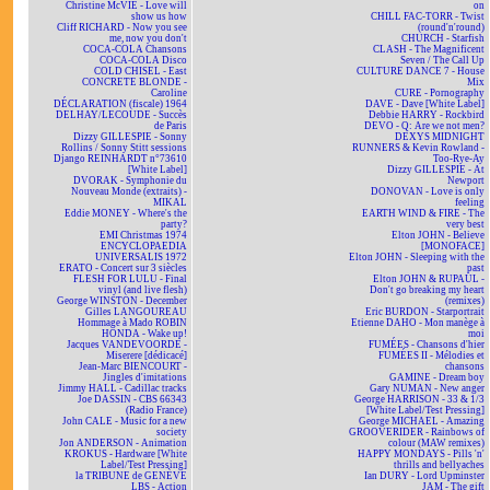
Christine McVIE - Love will
on
show us how
CHILL FAC-TORR - Twist
Cliff RICHARD - Now you see
(round'n'round)
me, now you don't
CHURCH - Starfish
COCA-COLA Chansons
CLASH - The Magnificent
COCA-COLA Disco
Seven / The Call Up
COLD CHISEL - East
CULTURE DANCE 7 - House
CONCRETE BLONDE -
Mix
Caroline
CURE - Pornography
DÉCLARATION (fiscale) 1964
DAVE - Dave [White Label]
DELHAY/LECOUDE - Succès
Debbie HARRY - Rockbird
de Paris
DEVO - Q: Are we not men?
Dizzy GILLESPIE - Sonny
DEXYS MIDNIGHT
Rollins / Sonny Stitt sessions
RUNNERS & Kevin Rowland -
Django REINHARDT n°73610
Too-Rye-Ay
[White Label]
Dizzy GILLESPIE - At
DVORAK - Symphonie du
Newport
Nouveau Monde (extraits) -
DONOVAN - Love is only
MIKAL
feeling
Eddie MONEY - Where's the
EARTH WIND & FIRE - The
party?
very best
EMI Christmas 1974
Elton JOHN - Believe
ENCYCLOPAEDIA
[MONOFACE]
UNIVERSALIS 1972
Elton JOHN - Sleeping with the
ERATO - Concert sur 3 siècles
past
FLESH FOR LULU - Final
Elton JOHN & RUPAUL -
vinyl (and live flesh)
Don't go breaking my heart
George WINSTON - December
(remixes)
Gilles LANGOUREAU
Eric BURDON - Starportrait
Hommage à Mado ROBIN
Etienne DAHO - Mon manège à
HONDA - Wake up!
moi
Jacques VANDEVOORDE -
FUMÉES - Chansons d'hier
Miserere [dédicacé]
FUMÉES II - Mélodies et
Jean-Marc BIENCOURT -
chansons
Jingles d'imitations
GAMINE - Dream boy
Jimmy HALL - Cadillac tracks
Gary NUMAN - New anger
Joe DASSIN - CBS 66343
George HARRISON - 33 & 1/3
(Radio France)
[White Label/Test Pressing]
John CALE - Music for a new
George MICHAEL - Amazing
society
GROOVERIDER - Rainbows of
Jon ANDERSON - Animation
colour (MAW remixes)
KROKUS - Hardware [White
HAPPY MONDAYS - Pills 'n'
Label/Test Pressing]
thrills and bellyaches
la TRIBUNE de GENÈVE
Ian DURY - Lord Upminster
LBS - Action
JAM - The gift