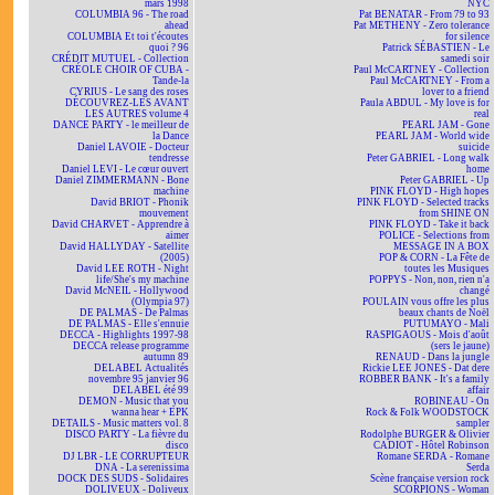
mars 1998
NYC
COLUMBIA 96 - The road
Pat BENATAR - From 79 to 93
ahead
Pat METHENY - Zero tolerance
COLUMBIA Et toi t'écoutes
for silence
quoi ? 96
Patrick SÉBASTIEN - Le
CRÉDIT MUTUEL - Collection
samedi soir
CRÉOLE CHOIR OF CUBA -
Paul McCARTNEY - Collection
Tande-la
Paul McCARTNEY - From a
CYRIUS - Le sang des roses
lover to a friend
DÉCOUVREZ-LES AVANT
Paula ABDUL - My love is for
LES AUTRES volume 4
real
DANCE PARTY - le meilleur de
PEARL JAM - Gone
la Dance
PEARL JAM - World wide
Daniel LAVOIE - Docteur
suicide
tendresse
Peter GABRIEL - Long walk
Daniel LEVI - Le cœur ouvert
home
Daniel ZIMMERMANN - Bone
Peter GABRIEL - Up
machine
PINK FLOYD - High hopes
David BRIOT - Phonik
PINK FLOYD - Selected tracks
mouvement
from SHINE ON
David CHARVET - Apprendre à
PINK FLOYD - Take it back
aimer
POLICE - Selections from
David HALLYDAY - Satellite
MESSAGE IN A BOX
(2005)
POP & CORN - La Fête de
David LEE ROTH - Night
toutes les Musiques
life/She's my machine
POPPYS - Non, non, rien n'a
David McNEIL - Hollywood
changé
(Olympia 97)
POULAIN vous offre les plus
DE PALMAS - De Palmas
beaux chants de Noël
DE PALMAS - Elle s'ennuie
PUTUMAYO - Mali
DECCA - Highlights 1997-98
RASPIGAOUS - Mois d'août
DECCA release programme
(sers le jaune)
autumn 89
RENAUD - Dans la jungle
DELABEL Actualités
Rickie LEE JONES - Dat dere
novembre 95 janvier 96
ROBBER BANK - It's a family
DELABEL été 99
affair
DEMON - Music that you
ROBINEAU - On
wanna hear + EPK
Rock & Folk WOODSTOCK
DETAILS - Music matters vol. 8
sampler
DISCO PARTY - La fièvre du
Rodolphe BURGER & Olivier
disco
CADIOT - Hôtel Robinson
DJ LBR - LE CORRUPTEUR
Romane SERDA - Romane
DNA - La serenissima
Serda
DOCK DES SUDS - Solidaires
Scène française version rock
DOLIVEUX - Doliveux
SCORPIONS - Woman