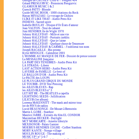
Georges de CAUNES - Lion 67 / Peugeot 404
Gérard PRESGURVIC - Prononcez Presgurvic
GLAMOUR MUSIC 1 & 2
Guesch PATTI - Blonde
Guide MUSIC BOOK - 1000 citations du Rock
Hayao MIYAZAKI - Le voyage de Chihiro
I LIKE IT LIKE THAT - Audio Press Kit
INDIENS - Sacred spirit
Isabelle BOULAY - Disque d'Or États d'amour
Jean VALTON - Tour de cabaret
Jimi HENDRIX île de Wight 1970
Johnny HALLYDAY - Mille et une vie
Johnny HALLYDAY - Portraits inédits
Johnny HALLYDAY - Que je t'aime
Johnny HALLYDAY - Quelque chose de Tennessee
Johnny HALLYDAY & CARMEL - J'oublierai ton nom
Joseph RACAILLE - Bio promo
Kylie MINOGUE - Calendrier 2001
L'HOMME AU MASQUE DE FER - Dossier de presse sonore
La MESSALINE française
LA PART DES TÉNÈBRES - Audio Press Kit
LA STRADA - Libero
LAST ACTION HERO - Audio Press Kit
LAVERIE de FAMILLE - Le best of
LE BALLON D'OR - Audio Press Kit
Le PACTE des LOUPS
LE PLUS GRAND CIRQUE DU MONDE
LE TOUBIB - DVD Test Pressing
les AILES BLEUES - Rap
les AILES BLEUES n° 3
LET HIT BE - The BEATLES a capella
LIGHTNING SEEDS - Jollification
LILICUB (1er album)
Loreena McKENNITT - The mask and mirror tour
lot de PIN'S de radios
Lucid BEAUSONGE - De Mozart à Bernstein
Martin L.GORE - Stardust
Maurice JARRE - Extraits du film EL CONDOR
Maximilian HECKER - Daylight
MCT MOBICARTE - Arnette lifestyle
MEXISONOR - Palais Garnier
MOEBIUS HENDRIX COGHE - Coffret Stardom
MORY KANTE - Nongo village
MOULIN ROUGE - The making of
MUSIC UP ! n° 5-6-7