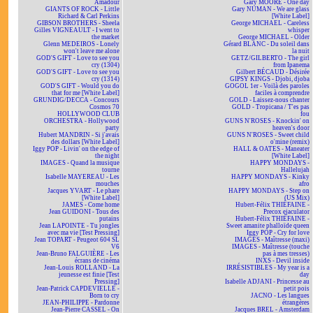
Amadour
Gary MOORE - One day
GIANTS OF ROCK - Little
Gary NUMAN - We are glass
Richard & Carl Perkins
[White Label]
GIBSON BROTHERS - Sheela
George MICHAEL - Careless
Gilles VIGNEAULT - I went to
whisper
the market
George MICHAEL - Older
Glenn MEDEIROS - Lonely
Gérard BLANC - Du soleil dans
won't leave me alone
la nuit
GOD'S GIFT - Love to see you
GETZ/GILBERTO - The girl
cry (1304)
from Ipanema
GOD'S GIFT - Love to see you
Gilbert BÉCAUD - Désirée
cry (1314)
GIPSY KINGS - Djobi, djoba
GOD'S GIFT - Would you do
GOGOL 1er - Voilà des paroles
that for me [White Label]
faciles à comprendre
GRUNDIG/DECCA - Concours
GOLD - Laissez-nous chanter
Cosmos 70
GOLD - Tropicana / T'es pas
HOLLYWOOD CLUB
fou
ORCHESTRA - Hollywood
GUNS N'ROSES - Knockin' on
party
heaven's door
Hubert MANDRIN - Si j'avais
GUNS N'ROSES - Sweet child
des dollars [White Label]
o'mine (remix)
Iggy POP - Livin' on the edge of
HALL & OATES - Maneater
the night
[White Label]
IMAGES - Quand la musique
HAPPY MONDAYS -
tourne
Hallelujah
Isabelle MAYEREAU - Les
HAPPY MONDAYS - Kinky
mouches
afro
Jacques YVART - Le phare
HAPPY MONDAYS - Step on
[White Label]
(US Mix)
JAMES - Come home
Hubert-Félix THIÉFAINE -
Jean GUIDONI - Tous des
Precox ejaculator
putains
Hubert-Félix THIÉFAINE -
Jean LAPOINTE - Tu jongles
Sweet amanite phalloïde queen
avec ma vie [Test Pressing]
Iggy POP - Cry for love
Jean TOPART - Peugeot 604 SL
IMAGES - Maîtresse (maxi)
V6
IMAGES - Maîtresse (touche
Jean-Bruno FALGUIÈRE - Les
pas à mes tresses)
écrans de cinéma
INXS - Devil inside
Jean-Louis ROLLAND - La
IRRÉSISTIBLES - My year is a
jeunesse est finie [Test
day
Pressing]
Isabelle ADJANI - Princesse au
Jean-Patrick CAPDEVIELLE -
petit pois
Born to cry
JACNO - Les langues
JEAN-PHILIPPE - Pardonne
étrangères
Jean-Pierre CASSEL - On
Jacques BREL - Amsterdam