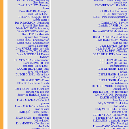
[Test Pressing]
me this way
David LINDLEY - Mercury
CROWDED HOUSE - Fall at
blues
your feet
Dean MARTIN - Change of
CURE - Just like heaven
heart [White Label]
CURE - Never enough
DECCA/GRUNDIG - Hi-Fi
DANI - Papa vient d'épouser la
Stéréo Phase 4
bonne
Dee D. JACKSON - Automatic
Daniel DARC - La ville
lover 88 [Test Pressing]
Danielle DARRIEUX - Le
Démis ROUSSOS - So dreamy
temps d'aimer
Démis ROUSSOS - With you
Dante AGOSTINI - Initiation à
Denis PEPIN - Marinette
la batterie
(j'avais l'air d'un con)
David HALLYDAY - Ooh la la
Diana ROSS - Chain reaction
David HALLYDAY - Wanna
Diana ROSS - Chain reaction
take my time
(special dance mix)
David KOVEN - Afrique
Dick RIVERS - Ainsi soit-elle
David MARTIAL - Célimène
Disque d'Or Top 50 biface
David Mc NEIL - Tiramisu
Glenn MEDEIROS & Florent
DEAD OR ALIVE - Brand new
PAGNY
lover
DO VISSINGA - Porto Vecchio
DEF LEPPARD - Animal
Donna SUMMER - The
DEF LEPPARD - Animal
wanderer [White Label]
(spécial promo)
DOOBIE BROTHERS - Real
DEF LEPPARD - Let's get
love [White Label]
rocked
DUTCH DIESEL - Goin' back
DEF LEPPARD - Let's get
to China
rocked (poster)
Elliott MURPHY - Closer
DEF LEPPARD - Let's get
Elton JOHN - Easier to walk
rocked (teaser)
away
DEPECHE MODE - Everything
Elton JOHN - I don't wanna go
counts (live)
on with you like that
Dick RIVERS - Je t'ai reconnue
Emmylou HARRIS - Rose of
Dolly PARTON - Downtown
Cimarron
EARTH WIND & FIRE -
Enrico MACIAS - 2 ailes & 3
Saturday nite
plumes
Eddy MITCHELL - Lèche-
Enrico MACIAS - La France de
bottes blues
mon enfance
Eddy MITCHELL - Soixante
ENRIQUÉ - J'aime, J'aime...
soixante-deux
[dédicacé]
EDITH NYLON - Edith Nylon
ENZO ENZO - Blanche Neige
Edouard BAER - La bostella
[White Label]
ELEGANCE - Jamais de risque
Erik MONTRY - Des fleurs et
[Test Pressing]
des fusils
Etienne DAHO - Caribbean sea