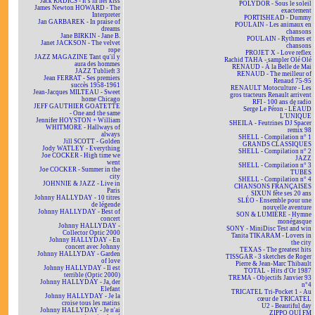
Jack RADICS - It's in her kiss
POLYDOR - Sous le soleil
James Newton HOWARD - The
exactement
Interpreter
PORTISHEAD - Dummy
Jan GARBAREK - In praise of
POULAIN - Les animaux en
dreams
chansons
Jane BIRKIN - Jane B.
POULAIN - Rythmes et
Janet JACKSON - The velvet
chansons
rope
PROJET X - Love reflex
JAZZ MAGAZINE Tant qu'il y
Rachid TAHA - sampler Olé Olé
aura des hommes
RENAUD - À la Belle de Mai
JAZZ Tublieft 3
RENAUD - The meilleur of
Jean FERRAT - Ses premiers
Renaud 75-95
succès 1958-1961
RENAULT Motoculture - Les
Jean-Jacques MILTEAU - Sweet
gros tracteurs Renault arrivent
home Chicago
RFI - 100 ans de radio
JEFF GAUTHIER GOATETTE
Serge Le Péron - LÉAUD
- One and the same
L'UNIQUE
Jennifer HOYSTON + William
SHEILA - Feutrines DJ Spacer
WHITMORE - Hallways of
remix 98
always
SHELL - Compilation n° 1
Jill SCOTT - Golden
GRANDS CLASSIQUES
Jody WATLEY - Everything
SHELL - Compilation n° 2
Joe COCKER - High time we
JAZZ
went
SHELL - Compilation n° 3
Joe COCKER - Summer in the
TUBES
city
SHELL - Compilation n° 4
JOHNNIE & JAZZ - Live in
CHANSONS FRANÇAISES
Paris
SIXUN fête ses 20 ans
Johnny HALLYDAY - 10 titres
SLÉO - Ensemble pour une
de légende
nouvelle aventure
Johnny HALLYDAY - Best of
SON & LUMIÈRE - Hymne
concert
monégasque
Johnny HALLYDAY -
SONY - MiniDisc Test and win
Collector Optic 2000
Tanita TIKARAM - Lovers in
Johnny HALLYDAY - En
the city
concert avec Johnny
TEXAS - The greatest hits
Johnny HALLYDAY - Garden
TISSGAR - 3 sketches de Roger
of love
Pierre & Jean-Marc Thibault
Johnny HALLYDAY - Il est
TOTAL - Hits d'Or 1987
terrible (Optic 2000)
TREMA - Objectifs Janvier 93
Johnny HALLYDAY - Ja, der
n°4
Elefant
TRICATEL Tri-Pocket 1 - Au
Johnny HALLYDAY - Je la
cœur de TRICATEL
croise tous les matins
U2 - Beautiful day
Johnny HALLYDAY - Je n'ai
ZIPPO OUÏ FM