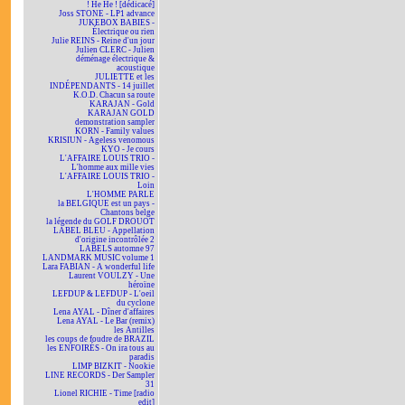
! He He ! [dédicacé]
Joss STONE - LP1 advance
JUKEBOX BABIES -
Électrique ou rien
Julie REINS - Reine d'un jour
Julien CLERC - Julien
déménage électrique &
acoustique
JULIETTE et les
INDÉPENDANTS - 14 juillet
K.O.D. Chacun sa route
KARAJAN - Gold
KARAJAN GOLD
demonstration sampler
KORN - Family values
KRISIUN - Ageless venomous
KYO - Je cours
L'AFFAIRE LOUIS TRIO -
L'homme aux mille vies
L'AFFAIRE LOUIS TRIO -
Loin
L'HOMME PARLE
la BELGIQUE est un pays -
Chantons belge
la légende du GOLF DROUOT
LABEL BLEU - Appellation
d'origine incontrôlée 2
LABELS automne 97
LANDMARK MUSIC volume 1
Lara FABIAN - A wonderful life
Laurent VOULZY - Une
héroïne
LEFDUP & LEFDUP - L'oeil
du cyclone
Lena AYAL - Dîner d'affaires
Lena AYAL - Le Bar (remix)
les Antilles
les coups de foudre de BRAZIL
les ENFOIRÉS - On ira tous au
paradis
LIMP BIZKIT - Nookie
LINE RECORDS - Der Sampler
31
Lionel RICHIE - Time [radio
edit]