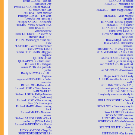
Petula CLARK - The old
RENAUD - Jonathan
fashioned way
RENAUD - Marchand de
Petula CLARK/Junior MAGLI -
cailloux
SP biface Juke-Box
RENAUD - Miss Maggie [Juke-
Phil RAY - Save our star
Box]
Philippe GUYOT - Les yeux
RENAUD - Miss Maggie
cernés [Test Pressing]
[Promo]
Philippe SAISSE - Kelbomek
RENAUD - Mistral gagnant
PHILIPS - Vœux de Noël 1958
RENAUD - P'tit voleur
Pierre BACHELET -
RENAULT 4 - Re-prenez le
Marionnettiste
volant avec FANGIO
Pierre LEFEBVRE - 2 succès de
Richie SAMBORA - Mister
Mireille MATHIEU
bluesman
PIJON - Mensonges d'une nuit
Rika ZARAÏ - Aba-nibi
d'été
Rika ZARAÏ - Hava netse
PLATTERS - You'll never never
bamahol
know [White Label]
RIMSHOTS - Do what you feel
Punchs PITTERSON - Reggae-
RITA MITSOUKO - Andy + Un
biguine
soir un chien
QUEEN - Flash
Roberta FLACK - Killing me
QUILAPAYUN - Tutti-frutti
softly (with his song)
R.B. and CO. - Calypso
Rod STEWART - Da ya think
Ramon PIPIN - La porte du
I'm sexy
jardin
Rod STEWART - Downtown
Randy NEWMAN - B.O.F.
train
Ragtime
Roger WATERS & Cindy
Raymond BOISSERIE - Perles
LAUPER - Another brick in the
de cristal
wall ²
REBEL MC - Better world
ROLLING STONES - E.P. (I
Richard LORD - Pleins feux sur
can't get no) Satisfaction
la RENAULT 9
ROLLING STONES -
Richard LORD - Rallye Monte-
Everybody needs somebody to
Carlo [dédicacé]
love
Richard LORD - The winning
ROLLING STONES - Paint It,
lion (it's time to go)
Black
Richard MARX - Keep coming
ROMANCE - Dance my way to
back
your heart
Richard MARX - Now and
Rose LAURENS - Africa
forever
ROXY MUSIC - Avalon
Richard SANDERSON - Check
RUN DMC - Walk this way
on the list [White Label]
SCORPIONS - Wind of change
Richard SANDERSON - She's a
(maxi)
lady
SCRITTI POLITTI - Lover to
RICKY AMIGOS - Téquila
fall
RIGHTEOUS BROTHERS -
SEPTEMBER - Cry for you