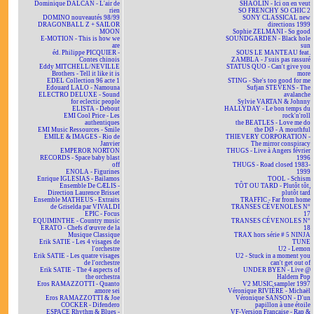
Dominique DALCAN - L'air de
SHAOLIN - Ici on en veut
rien
SO FRENCHY SO CHIC 2
DOMINO nouveautés 98/99
SONY CLASSICAL new
DRAGONBALL Z + SAILOR
directions 1999
MOON
Sophie ZELMANI - So good
E-MOTION - This is how we
SOUNDGARDEN - Black hole
are
sun
éd. Philippe PICQUIER -
SOUS LE MANTEAU feat.
Contes chinois
ZAMBLA - J'suis pas rassuré
Eddy MITCHELL/NEVILLE
STATUS QUO - Can't give you
Brothers - Tell it like it is
more
EDEL Collection 96 acte 1
STING - She's too good for me
Edouard LALO - Namouna
Sufjan STEVENS - The
ELECTRO DELUXE - Sound
avalanche
for eclectic people
Sylvie VARTAN & Johnny
ELISTA - Debout
HALLYDAY - Le bon temps du
EMI Cool Price - Les
rock'n'roll
authentiques
the BEATLES - Love me do
EMI Music Ressources - Smile
the DØ - A mouthful
EMILE & IMAGES - Rio de
THIEVERY CORPORATION -
Janvier
The mirror conspiracy
EMPEROR NORTON
THUGS - Live à Angers février
RECORDS - Space baby blast
1996
off
THUGS - Road closed 1983-
ENOLA - Figurines
1999
Enrique IGLESIAS - Bailamos
TOOL - Schism
Ensemble De CÆLIS -
TÔT OU TARD - Plutôt tôt,
Direction Laurence Brisset
plutôt tard
Ensemble MATHEUS - Extraits
TRAFFIC - Far from home
de Griselda par VIVALDI
TRANSES CÉVENOLES N°
EPIC - Focus
17
EQUIMINTHE - Country music
TRANSES CÉVENOLES N°
ERATO - Chefs d'œuvre de la
18
Musique Classique
TRAX hors série # 5 NINJA
Erik SATIE - Les 4 visages de
TUNE
l'orchestre
U2 - Lemon
Erik SATIE - Les quatre visages
U2 - Stuck in a moment you
de l'orchestre
can't get out of
Erik SATIE - The 4 aspects of
UNDER BYEN - Live @
the orchestra
Haldern Pop
Eros RAMAZZOTTI - Quanto
V2 MUSIC sampler 1997
amore sei
Véronique RIVIÈRE - Michaël
Eros RAMAZZOTTI & Joe
Véronique SANSON - D'un
COCKER - Difendero
papillon à une étoile
ESPACE Rhythm & Blues -
VF-Version Française - Rap &