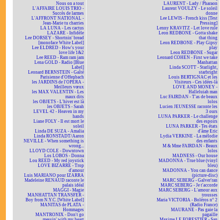
Nous on a tout
LAURENT - Lady / Pharaon
L'AFFAIRE LOUIS TRIO -
Laurent VOULZY - Le soleil
Succès de larmes
donne
L'AFFRONT NATIONAL -
Lee LEWIS - French kiss [Test
Jean-Marie tu charries
Pressing]
LA LUNA - Les cactus
Lenny KRAVITZ - Let love rule
LAZARE - Infidèle
Leon REDBONE - Gotta shake
Lee DORSEY - Shortnin' bread
that thing
[monoface White Label]
Leon REDBONE - Play Gipsy
Lee ELDRED - How's your
play
love life 1&2
Leon REDBONE - Sugar
Lee REED - Ram ram jam
Leonard COHEN - First we take
Lena GOLD - Radio [Blue
Manhattan
Label]
Linda SCOTT - Starlight,
Leonard BERNSTEIN - Gaîté
starbright
Parisienne d'Offenbach
Louis BERTIGNAC et les
les JARDINS de l'OPÉRA -
Visiteurs - Ces idées-là
Meilleurs vœux
LOVE AND MONEY -
les MAX VALENTIN - Les
Halleluiah man
maux dits
Luc FAIRDAN - T'as de beaux
les OBJETS - L'hiver est là
lolos
les OBJETS - Sarah
Lucien JEUNESSE raconte les
LEVEL 42 - Heaven in my
3 ours
hands
LUNA PARKER - Le challenge
Liane FOLY - Il est mort le
des espoirs
soleil
LUNA PARKER - Tes états
Linda DE SUZA - Amalia
d'âme Eric
Linda RONSTADT/Aaron
Lydia VERKINE - La mélodie
NEVILLE - When something is
des enfants
wrong...
M & Mme FAIRDAN - Beaux
LLOYD COLE - Downtown
lolos
Los LOBOS - Donna
MADNESS - Our house
Lou REED - My red joystick
MADONNA - True blue (vinyl
LOVE BIZARRE - Trop
bleu)
d'amour
MADONNA - You can dance
Luis MARIANO pour IZARRA
(picture-disc)
Madeleine RENAUD raconte le
MARC SEBERG - Galver'ran
palais idéal
MARC SEBERG - Je t'accorde
MAGGI - Magie
MARC SEBERG - L'amour aux
MANHATTAN TRANSFER -
trousses
Boy from N.Y.C. [White Label]
Maria VICTORIA - Boléros n° 2
MANITAS de PLATA -
(Radio France)
Hommages
MAURANE - Pas gaie la
MANTRONIX - Don't go
pagaille
messin' with my heart
Maxime LE FORESTIER - San