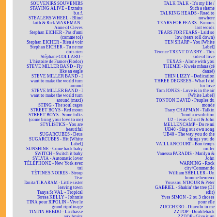
SOUVENIRS SOUVENIRS
TALK TALK - It's my life /
STAYING ALIVE - Extraits
Such a shame
b.o.f.
TALKING HEADS - Road to
STEALERS WHEEL - Blind
nowhere
faith & Rick WAKEMAN -
TEARS FOR FEARS - Famous
Anne of Cleves
last words
Stephan EICHER - Pas d'ami
TEARS FOR FEARS - Laid so
(comme toi)
low (tears roll down)
Stephan EICHER - Rien à voir
TEN SHARP - You [White
Stephan EICHER - Tu ne me
Label]
dois rien
Terence TRENT D'ARBY - This
Stéphane COLLARO -
side of love
L'histoire de France (Flodor)
TEXAS - Alone with you
STEVE MILLER BAND - Fly
THEMBI - Kwela mfana (cé
like an eagle
dansé)
STEVE MILLER BAND - I
THIN LIZZY - Dedication
want to make the world turn
THREE DEGREES - What I did
around
for love
STEVE MILLER BAND - I
Tom JONES - Love is in the air
want to make the world turn
[White Label]
around (maxi)
TONTON DAVID - Peuples du
STING - The soul cages
monde
STREET BOYS - Red moon
Tracy CHAPMAN - Talkin
STREET BOYS - Some folks
'bout a revolution
(come bring your love to me)
U2 - Jesus-Christ & John
STYLISTICS - You are
MELLENCAMP - Do re mi
beautiful
UB40 - Sing our own song
SUGARCUBES - Deus
UB40 - The way you do the
SUGARCUBES - Hit [White
things you do
Label]
VAILLANCOURT - Bon temps
SUNSHINE - Come back baby
rouler
SWITCH - Switch it baby
Vanessa PARADIS - Marilyn &
SYLVIA - Automatic lover
John
TÉLÉPHONE - New York avec
WARNING - Rock
toi
city/Commando
TÉTINES NOIRES - Streap
William SHELLER - Un
Teac
homme heureux
Tanita TIKARAM - Little sister
Youssou N'DOUR & Peter
leaving town
GABRIEL - Shakin' the tree (DJ
Tanya St VAL - Tropical
edit)
Teresa KELLY - Johnnie
Yves SIMON - 2 ou 3 choses
TINA pour RIPOLIN - Vive le
pour elle
grand ripolinage
ZUCCHERO - Diavolo in me
TINTIN HEBDO - La chasse
ZZTOP - Doubleback
aux bruits
ZZTOP - Give it up