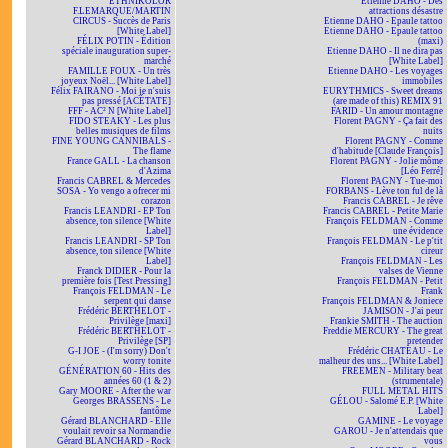
ETHNIKOLOR
Etienne DAHO - Des
F.LEMARQUE/MARTIN
attractions désastre
CIRCUS - Succès de Paris
Etienne DAHO - Epaule tattoo
[White Label]
Etienne DAHO - Epaule tattoo
FÉLIX POTIN - Édition
(maxi)
spéciale inauguration super-
Etienne DAHO - Il ne dira pas
marché
[White Label]
FAMILLE FOUX - Un très
Etienne DAHO - Les voyages
joyeux Noël... [White Label]
immobiles
Félix FAIRANO - Moi je n'suis
EURYTHMICS - Sweet dreams
pas pressé [ACÉTATE]
(are made of this) REMIX 91
FFF - AC² N [White Label]
FARID - Un amour montagne
FIDO STEAKY - Les plus
Florent PAGNY - Ça fait des
belles musiques de films
nuits
FINE YOUNG CANNIBALS -
Florent PAGNY - Comme
The flame
d'habitude [Claude François]
France GALL - La chanson
Florent PAGNY - Jolie môme
d'Azima
[Léo Ferré]
Francis CABREL & Mercedes
Florent PAGNY - Tue-moi
SOSA - Yo vengo a ofrecer mi
FORBANS - Lève ton ful de là
corazon
Francis CABREL - Je rêve
Francis LEANDRI - EP Ton
Francis CABREL - Petite Marie
absence, ton silence [White
François FELDMAN - Comme
Label]
une évidence
Francis LEANDRI - SP Ton
François FELDMAN - Le p'tit
absence, ton silence [White
cireur
Label]
François FELDMAN - Les
Franck DIDIER - Pour la
valses de Vienne
première fois [Test Pressing]
François FELDMAN - Petit
François FELDMAN - Le
Frank
serpent qui danse
François FELDMAN & Joniece
Frédéric BERTHELOT -
JAMISON - J'ai peur
Privilège [maxi]
Frankie SMITH - The auction
Frédéric BERTHELOT -
Freddie MERCURY - The great
Privilège [SP]
pretender
G-I JOE - (I'm sorry) Don't
Frédéric CHATEAU - Le
worry tonite
malheur des uns... [White Label]
GÉNÉRATION 60 - Hits des
FREEMEN - Military beat
années 60 (1 & 2)
(strumentale)
Gary MOORE - After the war
FULL METAL HITS
Georges BRASSENS - Le
GÉLOU - Salomé E.P. [White
fantôme
Label]
Gérard BLANCHARD - Elle
GAMINE - Le voyage
voulait revoir sa Normandie
GAROU - Je n'attendais que
Gérard BLANCHARD - Rock
vous