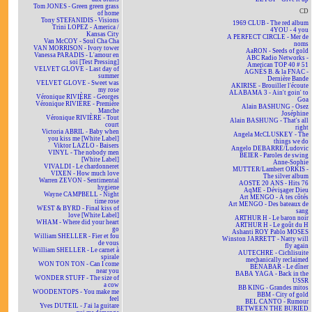
Tom JONES - Green green grass
CD
of home
Tony STEFANIDIS - Visions
1969 CLUB - The red album
Trini LOPEZ - America /
4YOU - 4 you
Kansas City
A PERFECT CIRCLE - Mer de
Van McCOY - Soul Cha Cha
noms
VAN MORRISON - Ivory tower
AaRON - Seeds of gold
Vanessa PARADIS - L'amour en
ABC Radio Networks -
soi [Test Pressing]
American TOP 40 # 51
VELVET GLOVE - Last day of
AGNÈS B. & la FNAC -
summer
Dernière Bande
VELVET GLOVE - Sweet was
AKIRISE - Brouiller l'écoute
my rose
ALABAMA 3 - Ain't goin' to
Véronique RIVIÈRE - Georges
Goa
Véronique RIVIÈRE - Première
Alain BASHUNG - Osez
Manche
Joséphine
Véronique RIVIÈRE - Tout
Alain BASHUNG - That's all
court
right
Victoria ABRIL - Baby when
Angela McCLUSKEY - The
you kiss me [White Label]
things we do
Viktor LAZLO - Baisers
Angelo DEBARRE/Ludovic
VINYL - The nobody men
BEIER - Paroles de swing
[White Label]
Anne-Sophie
VIVALDI - Le chardonneret
MUTTER/Lambert ORKIS -
VIXEN - How much love
The silver album
Warren ZEVON - Sentimental
AOSTE 20 ANS - Hits 76
hygiene
AqME - Dévisager Dieu
Wayne CAMPBELL - Night
Art MENGO - À tes côtés
time rose
Art MENGO - Des bateaux de
WEST & BYRD - Final kiss of
sang
love [White Label]
ARTHUR H - Le baron noir
WHAM - Where did your heart
ARTHUR H - Le goût du H
go
Ashanti ROY Pablo MOSES
William SHELLER - Fier et fou
Winston JARRETT - Natty will
de vous
fly again
William SHELLER - Le carnet à
AUTECHRE - Cichlisuite
spirale
mechanically reclaimed
WON TON TON - Can I come
BÉNABAR - Le dîner
near you
BABA YAGA - Back in the
WONDER STUFF - The size of
USSR
a cow
BB KING - Grandes mitos
WOODENTOPS - You make me
BBM - City of gold
feel
BEL CANTO - Rumour
Yves DUTEIL - J'ai la guitare
BETWEEN THE BURIED