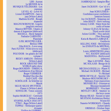
LBS - Aurum
JAMIROQUAI - Sampler Best
Le MONDE de la
of
MUSIQUE/TÉLÉRAMA - Les
Janet JACKSON - Got 'til it's
copieurs
gone
LEVEL 42 - Level 42
Jean SCHULTHEIS -
Lionel HAMPTON - Jazz in
Confidence pour confidence
jazz [White Label]
(remixes house)
Madleen KANE - Rough
Joe JACKSON - Stepping out
diamond
John HIATT - Slow turning
MAGNUM BONUM - Gigolo
Johnny CASH - Water from the
(english version)
wells of home
Maurice BITTER - Chants et
Johnny CLEGG & Savuka -
danses d'Argentine [dédicacé]
Third world child
MAXELL - Rock Sampler
Julien CLERC - This melody
Nathalie CARDONE -
[Test Pressing]
Populaire
Katia & Marielle LABEQUE -
O.P.R. MONTPELLIER -
Gershwin
Berlioz 1988
KILLING JOKE - Revelations
Ofra HAZA - Love song
les ENFANTS du MISTRAL
Patti FLYNN - With love to you
volume 2
[dédicacé]
Louis ARMSTRONG plays
POLYDOR - les géants de l'été
W.C. HANDY [dédicacé]
volume 2
MADONNA - Hollywood
RICKY AMIGOS - Delirios
(remixes)
[White Label]
Marc LAVOINE - Paris
ROCK AROUND THE
MC SOLAAR - Bouge de là
WORLD radio show
(remix)
Roger BOURDIN - TIMING 8,
MECHAGODZILLA - Planet X
Confidences d'un flûtiste
Michael JACKSON - Michael
Roger VERMEER -
Vs Michael
Rumba/Cha-cha-cha
MINK DEVILLE - Sportin' life
SAD CAFÉ - Olé
Modeste MOUSSORGSKY -
SCHÖLLER - In Schöller ist
Tableaux d'une exposition
Musik
MONSIEUR Z - Fourrure et
SIGUE SIGUE SPUTNICK -
Musique [numéroté]
Flaunt it [White Label]
MORRISSEY - Viva hate
SONOLOR - Vœux sonores
MÖTLEY CRÜE - Smokin' in
1975
the boys room
Sophie MARCEAU - Certitude
Murray HEAD - Sooner or later
[White Label]
MUSTANG Kollektion Herbst
STOFFEL & FILS 1950-1975
Winter 83
T'PAU - Rage [White Label]
Nanette WORKMAN - Chaude
TEPPAZ - Technique spatio-
[white label]
dynamic
ORISHAS - Orishas llego
Théâtre de l'EMPIRE -
remixes