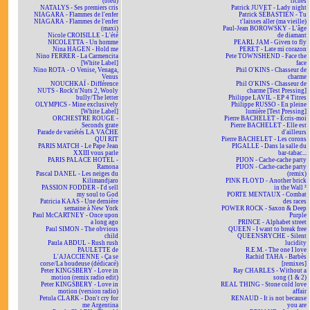
(bleu)
riches
NATALYS - Ses premiers cris
Patrick JUVET - Lady night
NIAGARA - Flammes de l'enfer
Patrick SÉBASTIEN - Tu
NIAGARA - Flammes de l'enfer
t'laisses aller (ma vieille)
(maxi)
Paul-Jean BOROWSKY - L'âge
Nicole CROISILLE - L'été
de diamant
NICOLETTA - Un homme
PEARL JAM - Given to fly
Nina HAGEN - Hold me
PERET - Late mi corazon
Nino FERRER - La Carmencita
Pete TOWNSHEND - Face the
[White Label]
face
Nino ROTA - O Venise, Venaga,
Phil O'KINS - Chasseur de
Venus
charme
NOUCHKAÏ - Différence
Phil O'KINS - Chasseur de
NUTS - Rock'n'Nuts 2, Wooly
charme [Test Pressing]
bully/The letter
Philippe LAVIL - EP 4 Titres
OLYMPICS - Mine exclusively
Philippe RUSSO - En pleine
[White Label]
lumière [Test Pressing]
ORCHESTRE ROUGE -
Pierre BACHELET - Écris-moi
Seconds grate
Pierre BACHELET - Elle est
Parade de variétés LA VACHE
d'ailleurs
QUI RIT
Pierre BACHELET - Les corons
PARIS MATCH - Le Pape Jean
PIGALLE - Dans la salle du
XXIII vous parle
bar-tabac...
PARIS PALACE HOTEL -
PIJON - Cache-cache party
Ramona
PIJON - Cache-cache party
Pascal DANEL - Les neiges du
(remix)
Kilimandjaro
PINK FLOYD - Another brick
PASSION FODDER - I'd sell
in the Wall ²
my soul to God
PORTE MENTAUX - Combat
Patricia KAAS - Une dernière
des races
semaine à New York
POWER ROCK - Saxon & Deep
Paul McCARTNEY - Once upon
Purple
a long ago
PRINCE - Alphabet street
Paul SIMON - The obvious
QUEEN - I want to break free
child
QUEENSRYCHE - Silent
Paula ABDUL - Rush rush
lucidity
PAULETTE de
R.E.M. - The one I love
L'AJACCIENNE - Ça se
Rachid TAHA - Barbès
corse/La boudeuse (dédicacé)
[remixes]
Peter KINGSBERY - Love in
Ray CHARLES - Without a
motion (remix radio edit)
song (1 & 2)
Peter KINGSBERY - Love in
REAL THING - Stone cold love
motion (version radio)
affair
Petula CLARK - Don't cry for
RENAUD - It is not because
me Argentina
you are