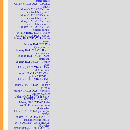
jamais pleuré
Johnny HALLYDAY - LEGAL,
le goût
Johnny HALLYDAY - Les
années Johnny vol.1
Johnny HALLYDAY - Les
années Johnny vol.2
Johnny HALLYDAY - Les
années Johnny vol.3
Johnny HALLYDAY - Les
tendres années
Johnny HALLYDAY - Marie
Johnny HALLYDAY - Pardon
Johnny HALLYDAY - Partie de
cartes
Johnny HALLYDAY -
Quelques cris
Johnny HALLYDAY - Rouler
sur la rivière
Johnny HALLYDAY - Sang
pour sang
Johnny HALLYDAY - Tender
years
Johnny HALLYDAY - They
call him a man
Johnny HALLYDAY - Tout
public 1962-1992
Johnny HALLYDAY - Tutti
frutti
Johnny HALLYDAY - Un jour
viendra
Johnny HALLYDAY - Voyez ce
que je veux dire
Johnny HALLYDAY & Kathy
MATTEA - Love affair
Johnny HALLYDAY & the
RATTLES - Lass die Leute
doch reden
Johnny HALLYDAY par Vogue
Hommes
Johnny HALLYDAY parle - 65
mn d'entretiens inédits
Jon HOPKINS - Light through
the veins
JOSEPH Pepino - Ha ha ! No no