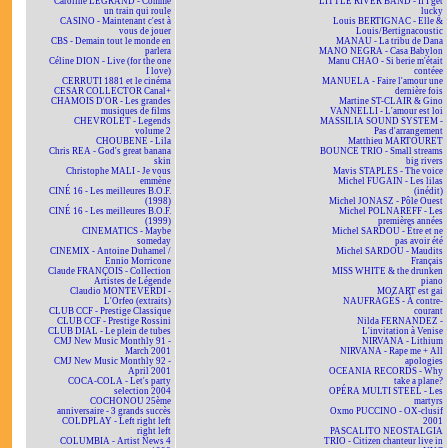
Caroline LEGRAND - Comme
LITTLE RIVER BAND - If I get
un train qui roule
lucky
CASINO - Maintenant c'est à
Louis BERTIGNAC - Elle &
vous de jouer
Louis/Bertignacoustic
CBS - Demain tout le monde en
MANAU - La tribu de Dana
parlera
MANO NEGRA - Casa Babylon
Céline DION - Live (for the one
Manu CHAO - Si berie m'était
I love)
contéee
CERRUTI 1881 et le cinéma
MANUELA - Faire l'amour une
CESAR COLLECTOR Canal+
dernière fois
CHAMOIS D'OR - Les grandes
Martine ST-CLAIR & Gino
musiques de films
VANNELLI - L'amour est loi
CHEVROLET - Legends
MASSILIA SOUND SYSTEM -
volume 2
Pas d'arrangement
CHOUBENE - Lila
Matthieu MARTOURET
Chris REA - God's great banana
BOUNCE TRIO - Small streams
skin
big rivers
Christophe MALI - Je vous
Mavis STAPLES - The voice
emmène
Michel FUGAIN - Les lilas
CINÉ 16 - Les meilleures B.O.F.
(inédit)
(1998)
Michel JONASZ - Pôle Ouest
CINÉ 16 - Les meilleures B.O.F.
Michel POLNAREFF - Les
(1999)
premières années
CINEMATICS - Maybe
Michel SARDOU - Être et ne
someday
pas avoir été
CINEMIX - Antoine Duhamel /
Michel SARDOU - Maudits
Ennio Morricone
Français
Claude FRANÇOIS - Collection
MISS WHITE & the drunken
Artistes de Légende
piano
Claudio MONTEVERDI -
MOZART est gai
L'Orfeo (extraits)
NAUFRAGÉS - À contre-
CLUB CCF - Prestige Classique
courant
CLUB CCF - Prestige Rossini
Nilda FERNANDEZ -
CLUB DIAL - Le plein de tubes
L'invitation à Venise
CMJ New Music Monthly 91 -
NIRVANA - Lithium
March 2001
NIRVANA - Rape me + All
CMJ New Music Monthly 92 -
apologies
April 2001
OCEANIA RECORDS - Why
COCA-COLA - Let's party
take a plane?
selection 2004
OPÉRA MULTI STEEL - Les
COCHONOU 25ème
martyrs
anniversaire - 3 grands succès
Oxmo PUCCINO - OX-clusif
COLDPLAY - Left right left
2001
right left
PASCALITO NEOSTALGIA
COLUMBIA - Artist News 4
TRIO - Citizen chanteur live in