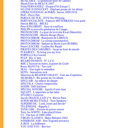
MUSICARTE - Le gondolier (port de Cannes)
Muzik'Elles de MEAUX 2007
Nilda FERNANDEZ - Disque d'Or Europe 2
NO ONE IS INNOCENT - Dépliant promo du 1er album
OPÉRA NATIONAL de PARIS - Saison 2009/2010
PAIC - Disco Paic
PAROLE DE FLIC - DVD Test Pressing
PARTI SOCIALISTE - François MITTERRAND vous parle
Patrick BRUEL - BRUEL
Peter KINGSBERY - Once in a million
PHILIPS la nouvelle génération de l'image...
PHONOSCOPE - Le pont de la rivière Kwaï (Marseille)
PHONOSCOPE - Moulin Rouge (Paris)
PHOTOCHROM - Blanquette de LIMOUX
PHOTOCHROM - La corrida (tauromachie)
PHOTOCHROM - Sardane du Byrrh (cuve BYRRH)
Pierre LESCURE - Golden Hit-Parade
PIRATES DES CARAÏBES - Jusqu'au bout du monde
PJ HARVEY - To bring you my love
PORTELLI En Concert
PULP - His 'n' hers
RICARD PASSION - N° 1 à 15
RMC L'histoire en direct, la guerre du Golfe
Roots MANUVA - Too cold
SEAL - One night to remember
SEITA - Sensations rock
Sélection du READER'S DIGEST - Cent ans d'opérettes
SILMARILS - Bio promo du 1er album
SINCLAIR - Au mépris du danger
SINGUILA - Ghetto compositeur
SODIM - Défi fraîcheur
SPECIAL SONORE - Apollo 8 terre-lune
SQUATT - L'empreinte se fait label
STUDIO 5 Collector
Succès FRANCE-LAIT n°4 - Revoir Paris
SUPER MICRO ÉTOILE - Tous Speakers !
SUPERMUSIC - Look, listen and decide ²
TÉLÉPHONE - Rappels 2
TANK GIRL - Dossier de presse sonore
Tony Joe WHITE - Lake placid blues
U2 - The best of 1990-2000
VIRGIN CLASSICS - Major Releases 2003
WISHBONE ASH - New England (extracts)
X-BOX - La différence
YOU AND YOU - Bye bye