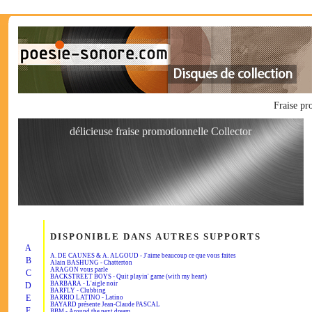
Fraise p
délicieuse fraise promotionnelle Collector
DISPONIBLE DANS AUTRES SUPPORTS
A
A. DE CAUNES & A. ALGOUD - J'aime beaucoup ce que vous faites
B
Alain BASHUNG - Chatterton
ARAGON vous parle
C
BACKSTREET BOYS - Quit playin' game (with my heart)
BARBARA - L'aigle noir
D
BARFLY - Clubbing
E
BARRIO LATINO - Latino
BAYARD présente Jean-Claude PASCAL
F
BBM - Around the next dream