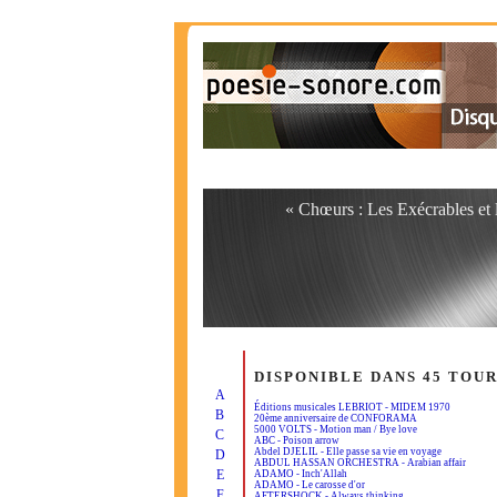
« Chœurs : Les Exécrables et 
DISPONIBLE DANS 45 TOU
A
Éditions musicales LEBRIOT - MIDEM 1970
B
20ème anniversaire de CONFORAMA
5000 VOLTS - Motion man / Bye love
C
ABC - Poison arrow
Abdel DJELIL - Elle passe sa vie en voyage
D
ABDUL HASSAN ORCHESTRA - Arabian affair
E
ADAMO - Inch'Allah
ADAMO - Le carosse d'or
F
AFTERSHOCK - Always thinking