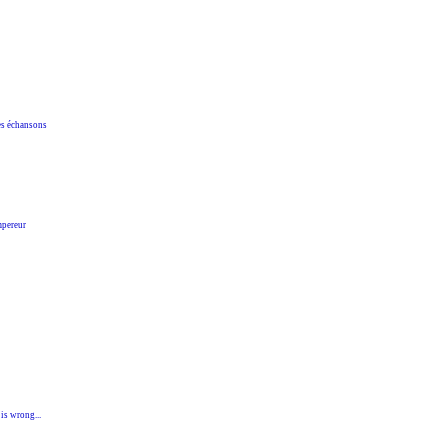
s échansons
pereur
 wrong...