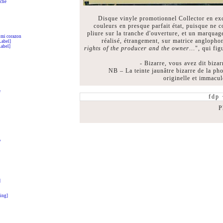
rché
Disque vinyle promotionnel Collector en exc
couleurs en presque parfait état, puisque ne 
pliure sur la tranche d'ouverture, et un marquag
 mi corazon
réalisé, étrangement, sur matrice anglopho
Label]
Label]
rights of the producer and the owner
...", qui fi
- Bizarre, vous avez dit bizar
NB – La teinte jaunâtre bizarre de la pho
originelle et immacu
e
fdp
P
y
]
ing]