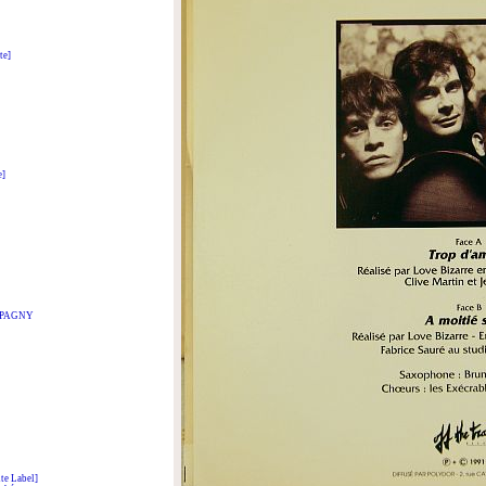
te]
e]
t PAGNY
e Label]