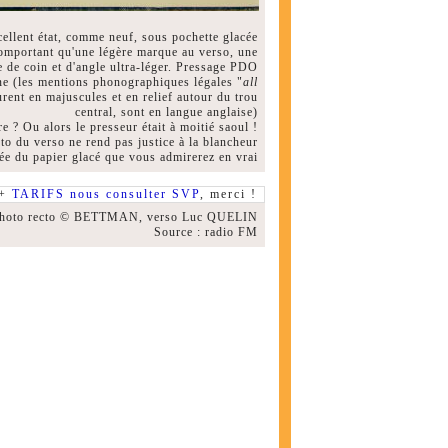
ellent état, comme neuf, sous pochette glacée
comportant qu'une légère marque au verso, une
e de coin et d'angle ultra-léger. Pressage PDO
ne (les mentions phonographiques légales "
all
gurent en majuscules et en relief autour du trou
central, sont en langue anglaise)
re ? Ou alors le presseur était à moitié saoul !
to du verso ne rend pas justice à la blancheur
lée du papier glacé que vous admirerez en vrai
 +
TARIFS nous consulter SVP
, merci !
hoto recto © BETTMAN, verso Luc QUELIN
Source : radio FM