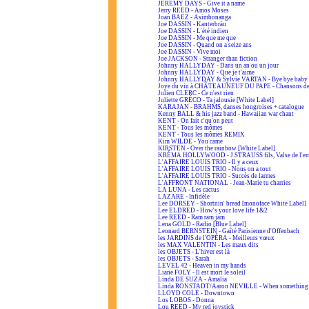
JEREMY DAYS - Give it a name
Jerry REED - Amos Moses
Joan BAEZ - Asimbonanga
Joe DASSIN - Kanterbräu
Joe DASSIN - L'été indien
Joe DASSIN - Me que me que
Joe DASSIN - Quand on a seize ans
Joe DASSIN - Vive moi
Joe JACKSON - Stranger than fiction
Johnny HALLYDAY - Dans un an ou un jour
Johnny HALLYDAY - Que je t'aime
Johnny HALLYDAY & Sylvie VARTAN - Bye bye baby
Joye du vin à CHÂTEAUNEUF DU PAPE - Chansons de
Julien CLERC - Ce n'est rien
Juliette GRÉCO - Ta jalousie [White Label]
KARAJAN - BRAHMS, danses hongroises + catalogue
Kenny BALL & his jazz band - Hawaiian war chant
KENT - On fait c'qu'on peut
KENT - Tous les mômes
KENT - Tous les mômes REMIX
Kim WILDE - You came
KIRSTEN - Over the rainbow [White Label]
KRÉMA HOLLYWOOD - J.STRAUSS fils, Valse de l'em
L'AFFAIRE LOUIS TRIO - Il y a ceux
L'AFFAIRE LOUIS TRIO - Nous on a tout
L'AFFAIRE LOUIS TRIO - Succès de larmes
L'AFFRONT NATIONAL - Jean-Marie tu charries
LA LUNA - Les cactus
LAZARE - Infidèle
Lee DORSEY - Shortnin' bread [monoface White Label]
Lee ELDRED - How's your love life 1&2
Lee REED - Ram ram jam
Lena GOLD - Radio [Blue Label]
Leonard BERNSTEIN - Gaîté Parisienne d'Offenbach
les JARDINS de l'OPÉRA - Meilleurs vœux
les MAX VALENTIN - Les maux dits
les OBJETS - L'hiver est là
les OBJETS - Sarah
LEVEL 42 - Heaven in my hands
Liane FOLY - Il est mort le soleil
Linda DE SUZA - Amalia
Linda RONSTADT/Aaron NEVILLE - When something is
LLOYD COLE - Downtown
Los LOBOS - Donna
Lou REED - My red joystick