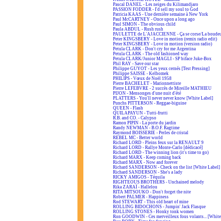
Pascal DANEL - Les neiges du Kilimandjaro
PASSION FODDER - I'd sell my soul to God
Patricia KAAS - Une dernière semaine à New York
Paul McCARTNEY - Once upon a long ago
Paul SIMON - The obvious child
Paula ABDUL - Rush rush
PAULETTE de L'AJACCIENNE - Ça se corse/La boudeus
Peter KINGSBERY - Love in motion (remix radio edit)
Peter KINGSBERY - Love in motion (version radio)
Petula CLARK - Don't cry for me Argentina
Petula CLARK - The old fashioned way
Petula CLARK/Junior MAGLI - SP biface Juke-Box
Phil RAY - Save our star
Philippe GUYOT - Les yeux cernés [Test Pressing]
Philippe SAISSE - Kelbomek
PHILIPS - Vœux de Noël 1958
Pierre BACHELET - Marionnettiste
Pierre LEFEBVRE - 2 succès de Mireille MATHIEU
PIJON - Mensonges d'une nuit d'été
PLATTERS - You'll never never know [White Label]
Punchs PITTERSON - Reggae-biguine
QUEEN - Flash
QUILAPAYUN - Tutti-frutti
R.B. and CO. - Calypso
Ramon PIPIN - La porte du jardin
Randy NEWMAN - B.O.F. Ragtime
Raymond BOISSERIE - Perles de cristal
REBEL MC - Better world
Richard LORD - Pleins feux sur la RENAULT 9
Richard LORD - Rallye Monte-Carlo [dédicacé]
Richard LORD - The winning lion (it's time to go)
Richard MARX - Keep coming back
Richard MARX - Now and forever
Richard SANDERSON - Check on the list [White Label]
Richard SANDERSON - She's a lady
RICKY AMIGOS - Téquila
RIGHTEOUS BROTHERS - Unchained melody
Rika ZARAÏ - Hallelou
RITA MITSOUKO - Don't forget the nite
Robert PALMER - Happiness
Rod STEWART - This old heart of mine
ROLLING BIDOCHONS - Jumpin' Jack Flasque
ROLLING STONES - Honky tonk women
Ron GOODWIN - Ces merveilleux fous volants... [White