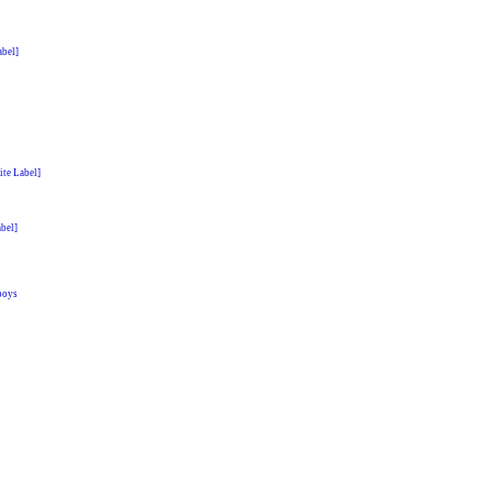
bel]
ite Label]
abel]
boys