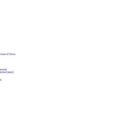
nne of Cleves
around
around (maxi)
e)