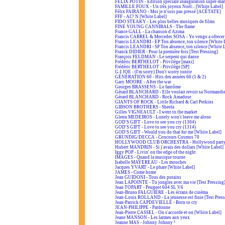
FÉLIX POTIN - Édition spéciale inauguration super-ma
FAMILLE FOUX - Un très joyeux Noël... [White Label]
Félix FAIRANO - Moi je n'suis pas pressé [ACÉTATE]
FFF - AC² N [White Label]
FIDO STEAKY - Les plus belles musiques de films
FINE YOUNG CANNIBALS - The flame
France GALL - La chanson d'Azima
Francis CABREL & Mercedes SOSA - Yo vengo a ofrecer
Francis LEANDRI - EP Ton absence, ton silence [White 
Francis LEANDRI - SP Ton absence, ton silence [White 
Franck DIDIER - Pour la première fois [Test Pressing]
François FELDMAN - Le serpent qui danse
Frédéric BERTHELOT - Privilège [maxi]
Frédéric BERTHELOT - Privilège [SP]
G-I JOE - (I'm sorry) Don't worry tonite
GÉNÉRATION 60 - Hits des années 60 (1 & 2)
Gary MOORE - After the war
Georges BRASSENS - Le fantôme
Gérard BLANCHARD - Elle voulait revoir sa Normandi
Gérard BLANCHARD - Rock Amadour
GIANTS OF ROCK - Little Richard & Carl Perkins
GIBSON BROTHERS - Sheela
Gilles VIGNEAULT - I went to the market
Glenn MEDEIROS - Lonely won't leave me alone
GOD'S GIFT - Love to see you cry (1304)
GOD'S GIFT - Love to see you cry (1314)
GOD'S GIFT - Would you do that for me [White Label]
GRUNDIG/DECCA - Concours Cosmos 70
HOLLYWOOD CLUB ORCHESTRA - Hollywood part
Hubert MANDRIN - Si j'avais des dollars [White Label]
Iggy POP - Livin' on the edge of the night
IMAGES - Quand la musique tourne
Isabelle MAYEREAU - Les mouches
Jacques YVART - Le phare [White Label]
JAMES - Come home
Jean GUIDONI - Tous des putains
Jean LAPOINTE - Tu jongles avec ma vie [Test Pressing
Jean TOPART - Peugeot 604 SL V6
Jean-Bruno FALGUIÈRE - Les écrans de cinéma
Jean-Louis ROLLAND - La jeunesse est finie [Test Press
Jean-Patrick CAPDEVIELLE - Born to cry
JEAN-PHILIPPE - Pardonne
Jean-Pierre CASSEL - On s'accorde et on [White Label]
Jeane MANSON - Les larmes aux yeux
Jeanne MAS - Johnny Johnny ²