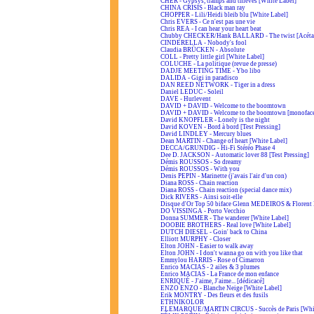
CHER - Gypsys, tramps and thieves [White Label]
CHINA CRISIS - Black man ray
CHOPPER - Lili/Heidi bleib blu [White Label]
Chris EVERS - Ce n'est pas une vie
Chris REA - I can hear your heart beat
Chubby CHECKER/Hank BALLARD - The twist [Acéta
CINDERELLA - Nobody's fool
Claudia BRÜCKEN - Absolute
COLL - Pretty little girl [White Label]
COLUCHE - La politique (revue de presse)
DADJE MEETING TIME - Ybo libo
DALIDA - Gigi in paradisco
DAN REED NETWORK - Tiger in a dress
Daniel LEDUC - Soleil
DAVE - Hurlevent
DAVID + DAVID - Welcome to the boomtown
DAVID + DAVID - Welcome to the boomtown [monofac
David KNOPFLER - Lonely is the night
David KOVEN - Bord à bord [Test Pressing]
David LINDLEY - Mercury blues
Dean MARTIN - Change of heart [White Label]
DECCA/GRUNDIG - Hi-Fi Stéréo Phase 4
Dee D. JACKSON - Automatic lover 88 [Test Pressing]
Démis ROUSSOS - So dreamy
Démis ROUSSOS - With you
Denis PEPIN - Marinette (j'avais l'air d'un con)
Diana ROSS - Chain reaction
Diana ROSS - Chain reaction (special dance mix)
Dick RIVERS - Ainsi soit-elle
Disque d'Or Top 50 biface Glenn MEDEIROS & Floren
DO VISSINGA - Porto Vecchio
Donna SUMMER - The wanderer [White Label]
DOOBIE BROTHERS - Real love [White Label]
DUTCH DIESEL - Goin' back to China
Elliott MURPHY - Closer
Elton JOHN - Easier to walk away
Elton JOHN - I don't wanna go on with you like that
Emmylou HARRIS - Rose of Cimarron
Enrico MACIAS - 2 ailes & 3 plumes
Enrico MACIAS - La France de mon enfance
ENRIQUÉ - J'aime, J'aime... [dédicacé]
ENZO ENZO - Blanche Neige [White Label]
Erik MONTRY - Des fleurs et des fusils
ETHNIKOLOR
F.LEMARQUE/MARTIN CIRCUS - Succès de Paris [Whit