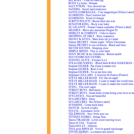
Roy ROBY - Time for dancing
RUDY La Scala - Woman
SALT'N'PEPA - You showed me
SANDRA - Secret land (remixes)
SANTA ESMERALDA - C'est magnifique [White Label]
SCORPIONS - Don't believe her
SCORPIONS - Wind of change
SCRITTI POLITTI - Boom there she was
SENATOR KING - Rock your baby
SG GIGANTE - Fumar é matar saudades [White Label]
SHAMEN - Move any mountain Progen 91
SHIRLEY & COMPANY - I like to dance
SHOPPING AT ORLY - Hors commerce
SHUKY & AVIVA - Mais bien sûr je t'aime
Sidney BECHET - Silent night / White Christmas
Sidney BECHET et son orchestre - Black and blue
SILVER SOUNDS - Sleeping slow
SIMPLE MINDS - This is your land
SONY MUSIC & les Chérubins - Bonne année
SOUVENIRS SOUVENIRS
STAYING ALIVE - Extraits b.o.f.
STEALERS WHEEL - Blind faith & Rick WAKEMAN - A
Stephan EICHER - Pas d'ami (comme toi)
Stephan EICHER - Rien à voir
Stephan EICHER - Tu ne me dois rien
Stéphane COLLARO - L'histoire de France (Flodor)
STEVE MILLER BAND - Fly like an eagle
STEVE MILLER BAND - I want to make the world turn 
STEVE MILLER BAND - I want to make the world turn 
STING - The soul cages
STREET BOYS - Red moon
STREET BOYS - Some folks (come bring your love to m
STYLISTICS - You are beautiful
SUGARCUBES - Deus
SUGARCUBES - Hit [White Label]
SUNSHINE - Come back baby
SWITCH - Switch it baby
SYLVIA - Automatic lover
TÉLÉPHONE - New York avec toi
TÉTINES NOIRES - Streap Teac
Tanita TIKARAM - Little sister leaving town
Tanya St VAL - Tropical
Teresa KELLY - Johnnie
TINA pour RIPOLIN - Vive le grand ripolinage
TINTIN HEBDO - La chasse aux bruits