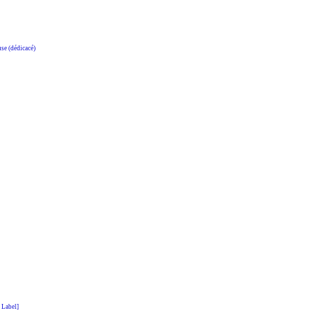
e (dédicacé)
 Label]