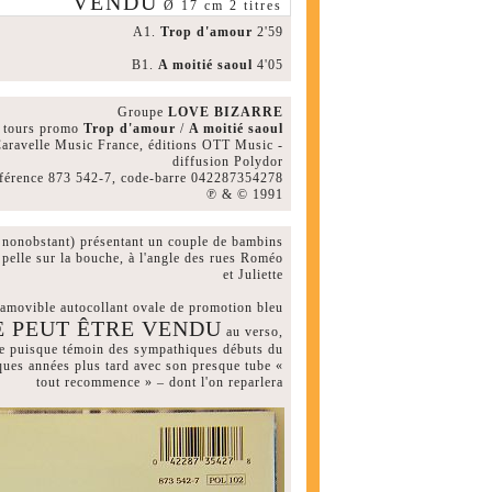
VENDU
Ø 17 cm 2 titres
A1.
Trop d'amour
2'59
B1.
A moitié saoul
4'05
Groupe
LOVE BIZARRE
 tours promo
Trop d'amour
/
A moitié saoul
aravelle Music France, éditions OTT Music -
diffusion Polydor
férence 873 542-7, code-barre 042287354278
℗ & © 1991
 nonobstant) présentant un couple de bambins
pelle sur la bouche, à l'angle des rues Roméo
et Juliette
namovible autocollant ovale de promotion bleu
E PEUT ÊTRE VENDU
au verso,
ste puisque témoin des sympathiques débuts du
ques années plus tard avec son presque tube «
tout recommence » – dont l'on reparlera