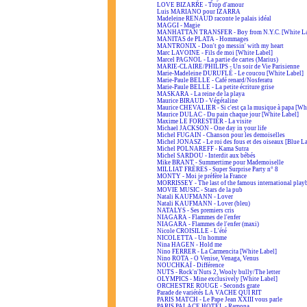
LOVE BIZARRE - Trop d'amour
Luis MARIANO pour IZARRA
Madeleine RENAUD raconte le palais idéal
MAGGI - Magie
MANHATTAN TRANSFER - Boy from N.Y.C. [White La
MANITAS de PLATA - Hommages
MANTRONIX - Don't go messin' with my heart
Marc LAVOINE - Fils de moi [White Label]
Marcel PAGNOL - La partie de cartes (Marius)
MARIE-CLAIRE/PHILIPS - Un soir de Vie Parisienne
Marie-Madeleine DURUFLÉ - Le coucou [White Label]
Marie-Paule BELLE - Café renard/Nosferatu
Marie-Paule BELLE - La petite écriture grise
MASKARA - La reine de la playa
Maurice BIRAUD - Végétaline
Maurice CHEVALIER - Si c'est ça la musique à papa [Wh
Maurice DULAC - Du pain chaque jour [White Label]
Maxime LE FORESTIER - La visite
Michael JACKSON - One day in your life
Michel FUGAIN - Chanson pour les demoiselles
Michel JONASZ - Le roi des fous et des oiseaux [Blue L
Michel POLNAREFF - Kama Sutra
Michel SARDOU - Interdit aux bébés
Mike BRANT - Summertime pour Mademoiselle
MILLIAT FRÈRES - Super Surprise Party n° 8
MONTY - Moi je préfère la France
MORRISSEY - The last of the famous international play
MOVIE MUSIC - Stars de la pub
Natali KAUFMANN - Lover
Natali KAUFMANN - Lover (bleu)
NATALYS - Ses premiers cris
NIAGARA - Flammes de l'enfer
NIAGARA - Flammes de l'enfer (maxi)
Nicole CROISILLE - L'été
NICOLETTA - Un homme
Nina HAGEN - Hold me
Nino FERRER - La Carmencita [White Label]
Nino ROTA - O Venise, Venaga, Venus
NOUCHKAÏ - Différence
NUTS - Rock'n'Nuts 2, Wooly bully/The letter
OLYMPICS - Mine exclusively [White Label]
ORCHESTRE ROUGE - Seconds grate
Parade de variétés LA VACHE QUI RIT
PARIS MATCH - Le Pape Jean XXIII vous parle
PARIS PALACE HOTEL - Ramona