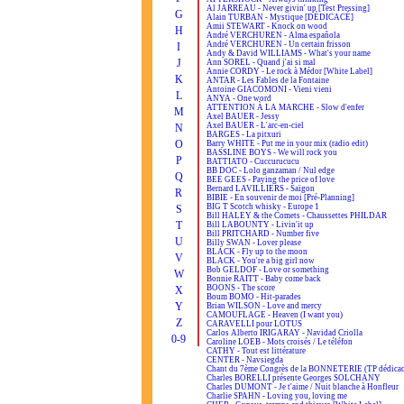
Al JARREAU - Never givin' up [Test Pressing]
G
Alain TURBAN - Mystique [DÉDICACÉ]
Amii STEWART - Knock on wood
H
André VERCHUREN - Alma española
André VERCHUREN - Un certain frisson
I
Andy & David WILLIAMS - What's your name
J
Ann SOREL - Quand j'ai si mal
Annie CORDY - Le rock à Médor [White Label]
K
ANTAR - Les Fables de la Fontaine
Antoine GIACOMONI - Vieni vieni
L
ANYA - One word
ATTENTION À LA MARCHE - Slow d'enfer
M
Axel BAUER - Jessy
Axel BAUER - L'arc-en-ciel
N
BARGES - La pitxuri
O
Barry WHITE - Put me in your mix (radio edit)
BASSLINE BOYS - We will rock you
P
BATTIATO - Cuccurucucu
BB DOC - Lolo ganzaman / Nul edge
Q
BEE GEES - Paying the price of love
Bernard LAVILLIERS - Saïgon
R
BIBIE - En souvenir de moi [Pré-Planning]
BIG T Scotch whisky - Europe 1
S
Bill HALEY & the Comets - Chaussettes PHILDAR
T
Bill LABOUNTY - Livin'it up
Bill PRITCHARD - Number five
U
Billy SWAN - Lover please
BLACK - Fly up to the moon
V
BLACK - You're a big girl now
Bob GELDOF - Love or something
W
Bonnie RAITT - Baby come back
BOONS - The score
X
Boum BOMO - Hit-parades
Y
Brian WILSON - Love and mercy
CAMOUFLAGE - Heaven (I want you)
Z
CARAVELLI pour LOTUS
Carlos Alberto IRIGARAY - Navidad Criolla
0-9
Caroline LOEB - Mots croisés / Le téléfon
CATHY - Tout est littérature
CENTER - Navsiegda
Chant du 7ème Congrès de la BONNETERIE (TP dédicac
Charles BORELLI présente Georges SOLCHANY
Charles DUMONT - Je t'aime / Nuit blanche à Honfleur
Charlie SPAHN - Loving you, loving me