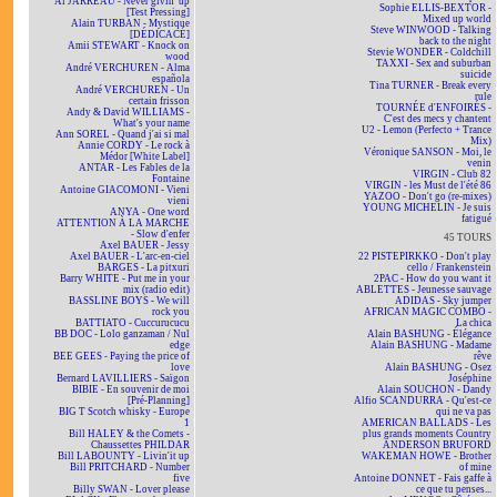
Al JARREAU - Never givin' up
Sophie ELLIS-BEXTOR -
[Test Pressing]
Mixed up world
Alain TURBAN - Mystique
Steve WINWOOD - Talking
[DÉDICACÉ]
back to the night
Amii STEWART - Knock on
Stevie WONDER - Coldchill
wood
TAXXI - Sex and suburban
André VERCHUREN - Alma
suicide
española
Tina TURNER - Break every
André VERCHUREN - Un
rule
certain frisson
TOURNÉE d'ENFOIRÉS -
Andy & David WILLIAMS -
C'est des mecs y chantent
What's your name
U2 - Lemon (Perfecto + Trance
Ann SOREL - Quand j'ai si mal
Mix)
Annie CORDY - Le rock à
Véronique SANSON - Moi, le
Médor [White Label]
venin
ANTAR - Les Fables de la
VIRGIN - Club 82
Fontaine
VIRGIN - les Must de l'été 86
Antoine GIACOMONI - Vieni
YAZOO - Don't go (re-mixes)
vieni
YOUNG MICHELIN - Je suis
ANYA - One word
fatigué
ATTENTION À LA MARCHE
- Slow d'enfer
45 TOURS
Axel BAUER - Jessy
Axel BAUER - L'arc-en-ciel
22 PISTEPIRKKO - Don't play
BARGES - La pitxuri
cello / Frankenstein
Barry WHITE - Put me in your
2PAC - How do you want it
mix (radio edit)
ABLETTES - Jeunesse sauvage
BASSLINE BOYS - We will
ADIDAS - Sky jumper
rock you
AFRICAN MAGIC COMBO -
BATTIATO - Cuccurucucu
La chica
BB DOC - Lolo ganzaman / Nul
Alain BASHUNG - Élégance
edge
Alain BASHUNG - Madame
BEE GEES - Paying the price of
rêve
love
Alain BASHUNG - Osez
Bernard LAVILLIERS - Saïgon
Joséphine
BIBIE - En souvenir de moi
Alain SOUCHON - Dandy
[Pré-Planning]
Alfio SCANDURRA - Qu'est-ce
BIG T Scotch whisky - Europe
qui ne va pas
1
AMERICAN BALLADS - Les
Bill HALEY & the Comets -
plus grands moments Country
Chaussettes PHILDAR
ANDERSON BRUFORD
Bill LABOUNTY - Livin'it up
WAKEMAN HOWE - Brother
Bill PRITCHARD - Number
of mine
five
Antoine DONNET - Fais gaffe à
Billy SWAN - Lover please
ce que tu penses...