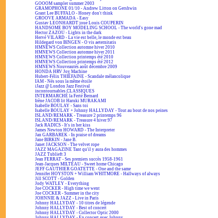
GOOOM sampler summer 2003
GRAMOPHONE 01/10 - Andrew Litton on Gershwin
Grant Lee BUFFALO - Honey don't think
GROOVE ARMADA - Easy
Gustav LEONHARDT joue Louis COUPERIN
HANDSOME BOY MODELING SCHOOL - The world's gone mad
Hector ZAZOU - Lights in the dark
Hervé VILARD - La vie est belle, le monde est beau
Hildegard von BINGEN - O vis aeternitatis
HMNEWS Collection automne hiver 2010
HMNEWS Collection automne hiver 2011
HMNEWS Collection printemps été 2010
HMNEWS Collection printemps été 2012
HMNEWS Nouveautés août décembre 2009
HONDA HRV Joy Machine
Hubert-Félix THIÉFAINE - Scandale mélancolique
IAM - Nés sous la même étoile
iJazz @ London Jazz Festival
incontournables CLASSIQUES
INTERMARCHÉ la Ferté Bernard
Irène JACOB lit Haruki MURAKAMI
Isabelle BOULAY - Sans toi
Isabelle BOULAY + Johnny HALLYDAY - Tout au bout de nos peines
ISLAND/REMARK - Treasure 2 printemps 96
ISLAND/REMARK - Treasure 4 hiver 97
Jack RADICS - It's in her kiss
James Newton HOWARD - The Interpreter
Jan GARBAREK - In praise of dreams
Jane BIRKIN - Jane B.
Janet JACKSON - The velvet rope
JAZZ MAGAZINE Tant qu'il y aura des hommes
JAZZ Tublieft 3
Jean FERRAT - Ses premiers succès 1958-1961
Jean-Jacques MILTEAU - Sweet home Chicago
JEFF GAUTHIER GOATETTE - One and the same
Jennifer HOYSTON + William WHITMORE - Hallways of always
Jill SCOTT - Golden
Jody WATLEY - Everything
Joe COCKER - High time we went
Joe COCKER - Summer in the city
JOHNNIE & JAZZ - Live in Paris
Johnny HALLYDAY - 10 titres de légende
Johnny HALLYDAY - Best of concert
Johnny HALLYDAY - Collector Optic 2000
Johnny HALLYDAY - En concert avec Johnny