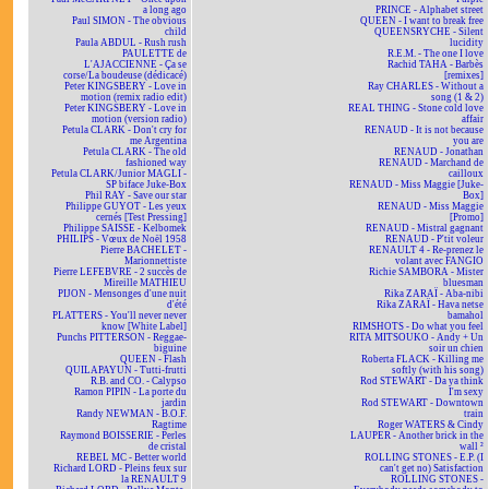
a long ago
PRINCE - Alphabet street
Paul SIMON - The obvious
QUEEN - I want to break free
child
QUEENSRYCHE - Silent
Paula ABDUL - Rush rush
lucidity
PAULETTE de
R.E.M. - The one I love
L'AJACCIENNE - Ça se
Rachid TAHA - Barbès
corse/La boudeuse (dédicacé)
[remixes]
Peter KINGSBERY - Love in
Ray CHARLES - Without a
motion (remix radio edit)
song (1 & 2)
Peter KINGSBERY - Love in
REAL THING - Stone cold love
motion (version radio)
affair
Petula CLARK - Don't cry for
RENAUD - It is not because
me Argentina
you are
Petula CLARK - The old
RENAUD - Jonathan
fashioned way
RENAUD - Marchand de
Petula CLARK/Junior MAGLI -
cailloux
SP biface Juke-Box
RENAUD - Miss Maggie [Juke-
Phil RAY - Save our star
Box]
Philippe GUYOT - Les yeux
RENAUD - Miss Maggie
cernés [Test Pressing]
[Promo]
Philippe SAISSE - Kelbomek
RENAUD - Mistral gagnant
PHILIPS - Vœux de Noël 1958
RENAUD - P'tit voleur
Pierre BACHELET -
RENAULT 4 - Re-prenez le
Marionnettiste
volant avec FANGIO
Pierre LEFEBVRE - 2 succès de
Richie SAMBORA - Mister
Mireille MATHIEU
bluesman
PIJON - Mensonges d'une nuit
Rika ZARAÏ - Aba-nibi
d'été
Rika ZARAÏ - Hava netse
PLATTERS - You'll never never
bamahol
know [White Label]
RIMSHOTS - Do what you feel
Punchs PITTERSON - Reggae-
RITA MITSOUKO - Andy + Un
biguine
soir un chien
QUEEN - Flash
Roberta FLACK - Killing me
QUILAPAYUN - Tutti-frutti
softly (with his song)
R.B. and CO. - Calypso
Rod STEWART - Da ya think
Ramon PIPIN - La porte du
I'm sexy
jardin
Rod STEWART - Downtown
Randy NEWMAN - B.O.F.
train
Ragtime
Roger WATERS & Cindy
Raymond BOISSERIE - Perles
LAUPER - Another brick in the
de cristal
wall ²
REBEL MC - Better world
ROLLING STONES - E.P. (I
Richard LORD - Pleins feux sur
can't get no) Satisfaction
la RENAULT 9
ROLLING STONES -