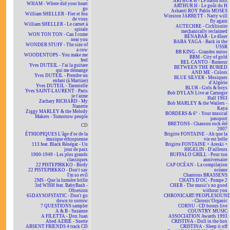
ARTHUR H - Le baron noir
WHAM - Where did your heart
ARTHUR H - Le goût du H
go
Ashanti ROY Pablo MOSES
William SHELLER - Fier et fou
Winston JARRETT - Natty will
de vous
fly again
William SHELLER - Le carnet à
AUTECHRE - Cichlisuite
spirale
mechanically reclaimed
WON TON TON - Can I come
BÉNABAR - Le dîner
near you
BABA YAGA - Back in the
WONDER STUFF - The size of
USSR
a cow
BB KING - Grandes mitos
WOODENTOPS - You make me
BBM - City of gold
feel
BEL CANTO - Rumour
Yves DUTEIL - J'ai la guitare
BETWEEN THE BURIED
qui me démange
AND ME - Colors
Yves DUTEIL - Prendre un
BLUE SILVER - Musiques
enfant (à Martine)
d'Algérie
Yves DUTEIL - Tarentelle
BLUR - Girls & boys
Yves SAINT-LAURENT - Paris
Bob DYLAN Live at Carnegie
je t'aime
Hall 1963
Zachary RICHARD - My
Bob MARLEY & the Wailers -
Nanette
Kaya
Ziggy MARLEY & the Melody
BORDERS & 6° - Your musical
Makers - Tomorrow people
passport
BRETONS - Chanson rock été
CD
2007
ÉTHIOPIQUES L'âge d'or de la
Brigitte FONTAINE - Ah que la
musique éthiopienne
vie est belle
113 feat. Black Rénégat - Un
Brigitte FONTAINE + Areski +
jour de paix
HIGELIN - D'ailleurs
1900-1949 - Les plus grands
BUFFALO GRILL - Pour ton
classiques
anniversaire
22 PISTEPIRKKO - Birdy
CAP OCÉAN - La compilation
22 PISTEPIRKKO - Don't say
océane
I'm so evil
Chantons BRASSENS
2MS - Que la lumière brille
CHATS D'OC - Pompe 2
3rd WISH feat. BabyBash -
CHER - The music's no good
Obsesion
without you
65DAYSOFSTATIC - Don't go
CHRONICART/PEOPLESOUN
down to sorrow
- Chronic'Organic
7 QUESTIONS sampler
CORNU - CD bonus live
A & B - Suzanne
COUNTRY MUSIC
A FILETTA - Don Juan
ASSOCIATION Awards 1993
Abed AZRIÉ - Suerte
CRISTINA - Doll in the box
ABSENT FRIENDS 4 track CD
CRISTINA - Sleep it off