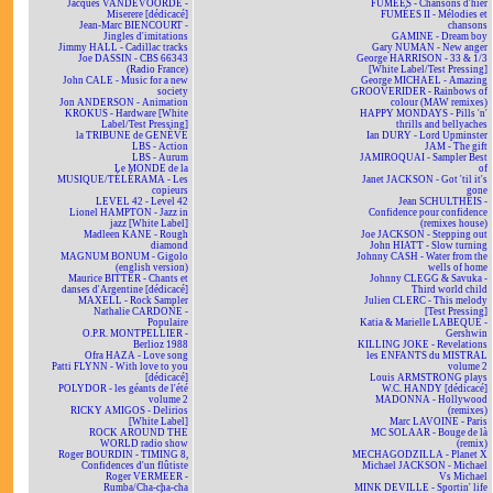
Jacques VANDEVOORDE -
FUMÉES - Chansons d'hier
Miserere [dédicacé]
FUMÉES II - Mélodies et
Jean-Marc BIENCOURT -
chansons
Jingles d'imitations
GAMINE - Dream boy
Jimmy HALL - Cadillac tracks
Gary NUMAN - New anger
Joe DASSIN - CBS 66343
George HARRISON - 33 & 1/3
(Radio France)
[White Label/Test Pressing]
John CALE - Music for a new
George MICHAEL - Amazing
society
GROOVERIDER - Rainbows of
Jon ANDERSON - Animation
colour (MAW remixes)
KROKUS - Hardware [White
HAPPY MONDAYS - Pills 'n'
Label/Test Pressing]
thrills and bellyaches
la TRIBUNE de GENÈVE
Ian DURY - Lord Upminster
LBS - Action
JAM - The gift
LBS - Aurum
JAMIROQUAI - Sampler Best
Le MONDE de la
of
MUSIQUE/TÉLÉRAMA - Les
Janet JACKSON - Got 'til it's
copieurs
gone
LEVEL 42 - Level 42
Jean SCHULTHEIS -
Lionel HAMPTON - Jazz in
Confidence pour confidence
jazz [White Label]
(remixes house)
Madleen KANE - Rough
Joe JACKSON - Stepping out
diamond
John HIATT - Slow turning
MAGNUM BONUM - Gigolo
Johnny CASH - Water from the
(english version)
wells of home
Maurice BITTER - Chants et
Johnny CLEGG & Savuka -
danses d'Argentine [dédicacé]
Third world child
MAXELL - Rock Sampler
Julien CLERC - This melody
Nathalie CARDONE -
[Test Pressing]
Populaire
Katia & Marielle LABEQUE -
O.P.R. MONTPELLIER -
Gershwin
Berlioz 1988
KILLING JOKE - Revelations
Ofra HAZA - Love song
les ENFANTS du MISTRAL
Patti FLYNN - With love to you
volume 2
[dédicacé]
Louis ARMSTRONG plays
POLYDOR - les géants de l'été
W.C. HANDY [dédicacé]
volume 2
MADONNA - Hollywood
RICKY AMIGOS - Delirios
(remixes)
[White Label]
Marc LAVOINE - Paris
ROCK AROUND THE
MC SOLAAR - Bouge de là
WORLD radio show
(remix)
Roger BOURDIN - TIMING 8,
MECHAGODZILLA - Planet X
Confidences d'un flûtiste
Michael JACKSON - Michael
Roger VERMEER -
Vs Michael
Rumba/Cha-cha-cha
MINK DEVILLE - Sportin' life