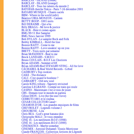
BARCLAY - ISLAND [crème]
BARCLAY - ISLAND [orange]
BARCLAY - Tous les talents du monde 2
BATOFAR cherche Tokyo - Paris 7-16 décembre 2001
BAYARD MUSIQUE - Chants sacrés
BBM - Where in the world (edit)
Béatrice URIA-MONZON - Carmen
BETTY BOOP - 1001 nuits
Bill DERAIME - Qui a bu
Billy BRAGG - Mr love & justice
BLACK - Here it comes again
BMG 99/11 Hot Sampler
BMG News Janvier 1999
Bob DYLAN - Le sampler Rock and Folk
Bobby KIMBALL - Hold the line
Bonnie RAITT - Come to me
Bonnie RAITT - Love sneakin' up on you
BRETT - Trois nuits par semaine
Brian McFADDEN - Real to me
Brock LANDARS - S.M.D.U.
Bruno COULAIS - B.O.F. Les Choristes
Bryan ADAMS - Summer of 69
Bryan ADAMS/Rod STEWART/STING - All for love
CACHAREL & Real World Records - Gifted
CADBURY's Top cookies
CAKE - The distance
CALI - C'est quand le bonheur ?
CARHARTT - Old new soul
Carole KING tribute - Tapestry revisited
Caroline LEGRAND - Comme un train qui roule
CASINO - Maintenant c'est à vous de jouer
CBS - Demain tout le monde en parlera
Céline DION - Live (for the one I love)
CERRUTI 1881 et le cinéma
CESAR COLLECTOR Canal+
CHAMOIS D'OR - Les grandes musiques de films
CHEVROLET - Legends volume 2
CHOUBENE - Lila
Chris REA - God's great banana skin
Christophe MALI - Je vous emmène
CINÉ 16 - Les meilleures B.O.F. (1998)
CINÉ 16 - Les meilleures B.O.F. (1999)
CINEMATICS - Maybe someday
CINEMIX - Antoine Duhamel / Ennio Morricone
Claude FRANÇOIS - Collection Artistes de Légende