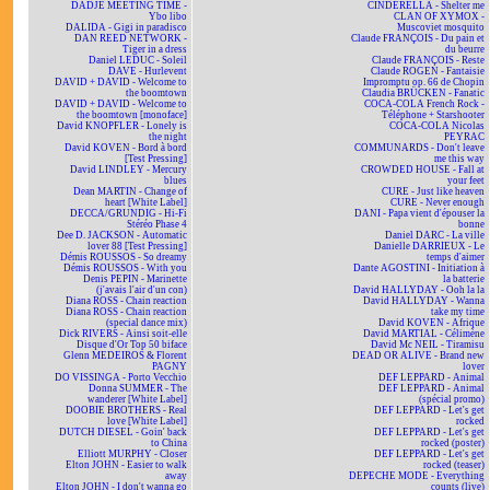
DADJE MEETING TIME -
CINDERELLA - Shelter me
Ybo libo
CLAN OF XYMOX -
DALIDA - Gigi in paradisco
Muscoviet mosquito
DAN REED NETWORK -
Claude FRANÇOIS - Du pain et
Tiger in a dress
du beurre
Daniel LEDUC - Soleil
Claude FRANÇOIS - Reste
DAVE - Hurlevent
Claude ROGEN - Fantaisie
DAVID + DAVID - Welcome to
Impromptu op. 66 de Chopin
the boomtown
Claudia BRÜCKEN - Fanatic
DAVID + DAVID - Welcome to
COCA-COLA French Rock -
the boomtown [monoface]
Téléphone + Starshooter
David KNOPFLER - Lonely is
COCA-COLA Nicolas
the night
PEYRAC
David KOVEN - Bord à bord
COMMUNARDS - Don't leave
[Test Pressing]
me this way
David LINDLEY - Mercury
CROWDED HOUSE - Fall at
blues
your feet
Dean MARTIN - Change of
CURE - Just like heaven
heart [White Label]
CURE - Never enough
DECCA/GRUNDIG - Hi-Fi
DANI - Papa vient d'épouser la
Stéréo Phase 4
bonne
Dee D. JACKSON - Automatic
Daniel DARC - La ville
lover 88 [Test Pressing]
Danielle DARRIEUX - Le
Démis ROUSSOS - So dreamy
temps d'aimer
Démis ROUSSOS - With you
Dante AGOSTINI - Initiation à
Denis PEPIN - Marinette
la batterie
(j'avais l'air d'un con)
David HALLYDAY - Ooh la la
Diana ROSS - Chain reaction
David HALLYDAY - Wanna
Diana ROSS - Chain reaction
take my time
(special dance mix)
David KOVEN - Afrique
Dick RIVERS - Ainsi soit-elle
David MARTIAL - Célimène
Disque d'Or Top 50 biface
David Mc NEIL - Tiramisu
Glenn MEDEIROS & Florent
DEAD OR ALIVE - Brand new
PAGNY
lover
DO VISSINGA - Porto Vecchio
DEF LEPPARD - Animal
Donna SUMMER - The
DEF LEPPARD - Animal
wanderer [White Label]
(spécial promo)
DOOBIE BROTHERS - Real
DEF LEPPARD - Let's get
love [White Label]
rocked
DUTCH DIESEL - Goin' back
DEF LEPPARD - Let's get
to China
rocked (poster)
Elliott MURPHY - Closer
DEF LEPPARD - Let's get
Elton JOHN - Easier to walk
rocked (teaser)
away
DEPECHE MODE - Everything
Elton JOHN - I don't wanna go
counts (live)