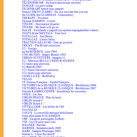
TÉLÉPOPMUSIK - Da hoola (hoola hop version)
TANGER - Le petit soldat
TECHNIKART french tour sampler
Terence TRENT D'ARBY - Do you love me like you say
the GUIDE/the GUARDIAN - Glastonbury
THERAPY - Nowhere
Thomas DARMON - 4 titres
TITANIC - Destination disaster
TITANIC - My heart will go on
Tom ZÉ - Estudando o pagode (na opereta segregamulher e amor)
TOOTS & the MAYTALS - True love
TOTALGAZ - Jazz Bossa
TOTALGAZ - Latino Salsa
TRACTION AILLEURS - Faut qu'ça roule
TRICKY - The B-side collection
U2 - Vertigo
un été ROSEBUD - juin 1994
UNO MUNDO - Happy Mundo 1995
URBAN OUTFITTERS - Sampler 11
V2 - Sélection BELLA UNION & WICHITA
V2 finest pop selection
V2 Rentrée 2005
V2's finest electronic selection
V2's finest pop selection
VANILLA ICE - RollEmUp
VEGAS
VF-Version Française - Variété Française
VICTOIRES de la MUSIQUE CLASSIQUE - Révélations 2006
VICTOIRES de la MUSIQUE CLASSIQUE - Révélations 2007
Vincent KAMBOUCHNER - Soundtrack for souvenirs
VINES - Get free
VIRGIN FRANCE - Plus de bruit
VIRGIN Sound 4
VIRGIN Sound 5
VITTELLOISE - Les bulles de l'été
Viva SALSA
VOGUE - La nouvelle musique brésilienne
Vous allez aimer le CLASSIQUE
VRP - Vacances prolongées [coffret]
VSF - Un CD pour leurs vies
WAGNER - Parsifal
WARNER - Summersounds 2000
WARP - Sampler Printemps 2001
Warren G - I shot the sheriff