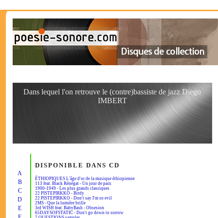
Dans lequel l'on retrouve le (contre)bassiste de jazz Diego
IMBERT
DISPONIBLE DANS CD
A
ÉTHIOPIQUES L'âge d'or de la musique éthiopienne
B
113 feat. Black Rénégat - Un jour de paix
1900-1949 - Les plus grands classiques
C
22 PISTEPIRKKO - Birdy
22 PISTEPIRKKO - Don't say I'm so evil
D
2MS - Que la lumière brille
E
3rd WISH feat. BabyBash - Obsesion
65DAYSOFSTATIC - Don't go down to sorrow
F
7 QUESTIONS sampler