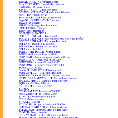
SAMARITAINE - All American Rodeo
Samy THIÉBAULT - Upanishad experiences
SANTANA - The game of love
SAVES THE DAY - Under the boards
SCHTROUMPF PARTY 3 - La schtroumpf du foot
SEAL - Prayer for the dying
Sebastien GRAINGER and the mountains
Serge GAINSBOURG - Vu de l'intérieur
SHAZZ - In the light
SHEER Publishing - Sampler volume 1
SIMPLE MINDS - Stranger
SINIK - Autodestruction
SO FRENCHY SO CHIC 1
SOCIÉTÉ GÉNÉRALE - Brasil touch
SOCIÉTÉ GÉNÉRALE - Junior présente les classiques de bébé
SOCIÉTÉ GÉNÉRALE - Musiques d'un siècle
SOL EN SI - Quand j'aime une fois...
SOL MONDO - Rendez-vous sur Mars
SOLA - Missile Sol-Sol
SONS OF THE DESERT - Within a mile
SONY - Musiques des films du siècle
SONY DADC - Grands compositeurs du millénaire
SONY MUSIC - Artist News juillet 1999
SONY-BMG - Le talent s'écoute été 2005
SONY-BMG - Le talent s'écoute rentrée 2006
SOON E MC - O.P.I.D.
Sophie ELLIS-BEXTOR - Mixed up world
SOUL ASYLUM - I will still be laughing
SOULFINGER EXPERIENCE - Tout est possible
SPLINE & LA MAUVAISE HERBE - Faiblesse et vanité
SPV RECORDINGS - One nation under a groove
SQUAKK - Willisau & Berlin
ST2 RECORDS - Promo 01/2007
STABILO
STEAMHAMMER Promotion CD 88/89
Stevie WONDER - These three words
STING - Let your soul be your pilot
STING - When we dance
STROKES - Reptilia
STUDIO SM - Disque professionnel XP9000
SUICIDAL TENDANCIES - I'll hate you better
SUPERGRASS - Interview Life on other planets
SWATCH - Swatch together
Sylvie VARTAN - La plus belle pour aller danser
Sylvie VARTAN & Johnny HALLYDAY - Il mio problema