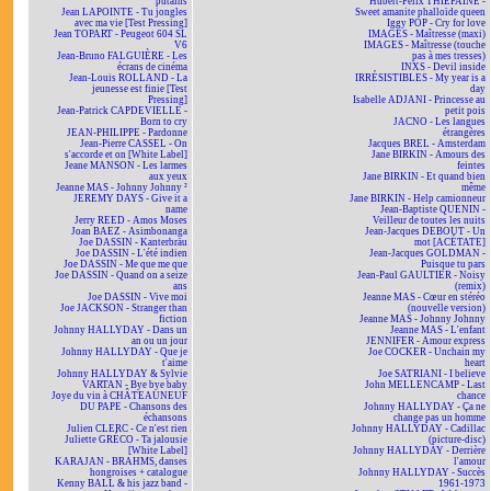
putains
Hubert-Félix THIÉFAINE -
Jean LAPOINTE - Tu jongles
Sweet amanite phalloïde queen
avec ma vie [Test Pressing]
Iggy POP - Cry for love
Jean TOPART - Peugeot 604 SL
IMAGES - Maîtresse (maxi)
V6
IMAGES - Maîtresse (touche
Jean-Bruno FALGUIÈRE - Les
pas à mes tresses)
écrans de cinéma
INXS - Devil inside
Jean-Louis ROLLAND - La
IRRÉSISTIBLES - My year is a
jeunesse est finie [Test
day
Pressing]
Isabelle ADJANI - Princesse au
Jean-Patrick CAPDEVIELLE -
petit pois
Born to cry
JACNO - Les langues
JEAN-PHILIPPE - Pardonne
étrangères
Jean-Pierre CASSEL - On
Jacques BREL - Amsterdam
s'accorde et on [White Label]
Jane BIRKIN - Amours des
Jeane MANSON - Les larmes
feintes
aux yeux
Jane BIRKIN - Et quand bien
Jeanne MAS - Johnny Johnny ²
même
JEREMY DAYS - Give it a
Jane BIRKIN - Help camionneur
name
Jean-Baptiste QUENIN -
Jerry REED - Amos Moses
Veilleur de toutes les nuits
Joan BAEZ - Asimbonanga
Jean-Jacques DEBOUT - Un
Joe DASSIN - Kanterbräu
mot [ACÉTATE]
Joe DASSIN - L'été indien
Jean-Jacques GOLDMAN -
Joe DASSIN - Me que me que
Puisque tu pars
Joe DASSIN - Quand on a seize
Jean-Paul GAULTIER - Noisy
ans
(remix)
Joe DASSIN - Vive moi
Jeanne MAS - Cœur en stéréo
Joe JACKSON - Stranger than
(nouvelle version)
fiction
Jeanne MAS - Johnny Johnny
Johnny HALLYDAY - Dans un
Jeanne MAS - L'enfant
an ou un jour
JENNIFER - Amour express
Johnny HALLYDAY - Que je
Joe COCKER - Unchain my
t'aime
heart
Johnny HALLYDAY & Sylvie
Joe SATRIANI - I believe
VARTAN - Bye bye baby
John MELLENCAMP - Last
Joye du vin à CHÂTEAUNEUF
chance
DU PAPE - Chansons des
Johnny HALLYDAY - Ça ne
échansons
change pas un homme
Julien CLERC - Ce n'est rien
Johnny HALLYDAY - Cadillac
Juliette GRÉCO - Ta jalousie
(picture-disc)
[White Label]
Johnny HALLYDAY - Derrière
KARAJAN - BRAHMS, danses
l'amour
hongroises + catalogue
Johnny HALLYDAY - Succès
Kenny BALL & his jazz band -
1961-1973