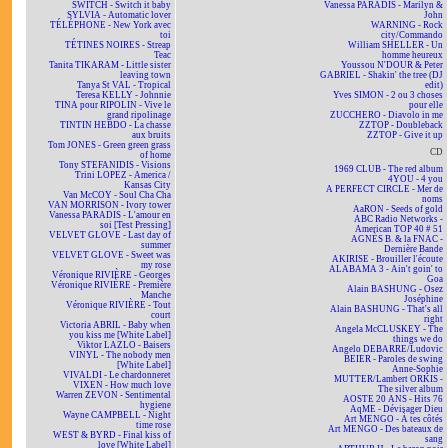
SWITCH - Switch it baby
Vanessa PARADIS - Marilyn &
SYLVIA - Automatic lover
John
TÉLÉPHONE - New York avec
WARNING - Rock
toi
city/Commando
TÉTINES NOIRES - Streap
William SHELLER - Un
Teac
homme heureux
Tanita TIKARAM - Little sister
Youssou N'DOUR & Peter
leaving town
GABRIEL - Shakin' the tree (DJ
Tanya St VAL - Tropical
edit)
Teresa KELLY - Johnnie
Yves SIMON - 2 ou 3 choses
TINA pour RIPOLIN - Vive le
pour elle
grand ripolinage
ZUCCHERO - Diavolo in me
TINTIN HEBDO - La chasse
ZZTOP - Doubleback
aux bruits
ZZTOP - Give it up
Tom JONES - Green green grass
CD
of home
Tony STEFANIDIS - Visions
1969 CLUB - The red album
Trini LOPEZ - America /
4YOU - 4 you
Kansas City
A PERFECT CIRCLE - Mer de
Van McCOY - Soul Cha Cha
noms
VAN MORRISON - Ivory tower
AaRON - Seeds of gold
Vanessa PARADIS - L'amour en
ABC Radio Networks -
soi [Test Pressing]
American TOP 40 # 51
VELVET GLOVE - Last day of
AGNÈS B. & la FNAC -
summer
Dernière Bande
VELVET GLOVE - Sweet was
AKIRISE - Brouiller l'écoute
my rose
ALABAMA 3 - Ain't goin' to
Véronique RIVIÈRE - Georges
Goa
Véronique RIVIÈRE - Première
Alain BASHUNG - Osez
Manche
Joséphine
Véronique RIVIÈRE - Tout
Alain BASHUNG - That's all
court
right
Victoria ABRIL - Baby when
Angela McCLUSKEY - The
you kiss me [White Label]
things we do
Viktor LAZLO - Baisers
Angelo DEBARRE/Ludovic
VINYL - The nobody men
BEIER - Paroles de swing
[White Label]
Anne-Sophie
VIVALDI - Le chardonneret
MUTTER/Lambert ORKIS -
VIXEN - How much love
The silver album
Warren ZEVON - Sentimental
AOSTE 20 ANS - Hits 76
hygiene
AqME - Dévisager Dieu
Wayne CAMPBELL - Night
Art MENGO - À tes côtés
time rose
Art MENGO - Des bateaux de
WEST & BYRD - Final kiss of
sang
love [White Label]