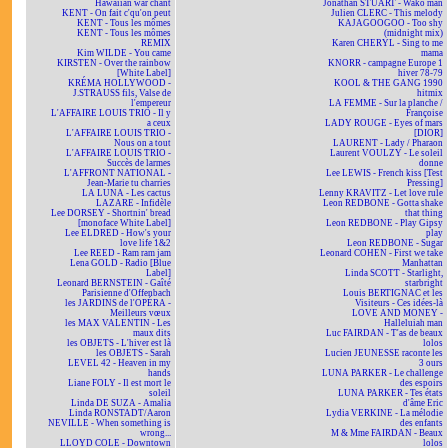
Hawaiian war chant
Jonathan STUART - Wako man
KENT - On fait c'qu'on peut
Julien CLERC - This melody
KENT - Tous les mômes
KAJAGOOGOO - Too shy
KENT - Tous les mômes
(midnight mix)
REMIX
Karen CHERYL - Sing to me
Kim WILDE - You came
mama
KIRSTEN - Over the rainbow
KNORR - campagne Europe 1
[White Label]
hiver 78-79
KRÉMA HOLLYWOOD -
KOOL & THE GANG 1990
J.STRAUSS fils, Valse de
hitmix
l'empereur
LA FEMME - Sur la planche /
L'AFFAIRE LOUIS TRIO - Il y
Françoise
a ceux
LADY ROUGE - Eyes of mars
L'AFFAIRE LOUIS TRIO -
[DIOR]
Nous on a tout
LAURENT - Lady / Pharaon
L'AFFAIRE LOUIS TRIO -
Laurent VOULZY - Le soleil
Succès de larmes
donne
L'AFFRONT NATIONAL -
Lee LEWIS - French kiss [Test
Jean-Marie tu charries
Pressing]
LA LUNA - Les cactus
Lenny KRAVITZ - Let love rule
LAZARE - Infidèle
Leon REDBONE - Gotta shake
Lee DORSEY - Shortnin' bread
that thing
[monoface White Label]
Leon REDBONE - Play Gipsy
Lee ELDRED - How's your
play
love life 1&2
Leon REDBONE - Sugar
Lee REED - Ram ram jam
Leonard COHEN - First we take
Lena GOLD - Radio [Blue
Manhattan
Label]
Linda SCOTT - Starlight,
Leonard BERNSTEIN - Gaîté
starbright
Parisienne d'Offenbach
Louis BERTIGNAC et les
les JARDINS de l'OPÉRA -
Visiteurs - Ces idées-là
Meilleurs vœux
LOVE AND MONEY -
les MAX VALENTIN - Les
Halleluiah man
maux dits
Luc FAIRDAN - T'as de beaux
les OBJETS - L'hiver est là
lolos
les OBJETS - Sarah
Lucien JEUNESSE raconte les
LEVEL 42 - Heaven in my
3 ours
hands
LUNA PARKER - Le challenge
Liane FOLY - Il est mort le
des espoirs
soleil
LUNA PARKER - Tes états
Linda DE SUZA - Amalia
d'âme Eric
Linda RONSTADT/Aaron
Lydia VERKINE - La mélodie
NEVILLE - When something is
des enfants
wrong...
M & Mme FAIRDAN - Beaux
LLOYD COLE - Downtown
lolos