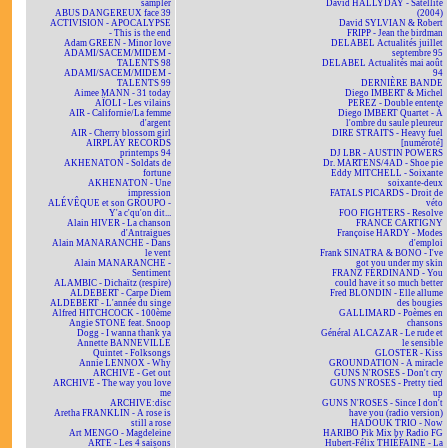
sampler
David HALLYDAY - Satellite
ABUS DANGEREUX face 39
(2004)
ACTIVISION - APOCALYPSE
David SYLVIAN & Robert
- This is the end
FRIPP - Jean the birdman
Adam GREEN - Minor love
DELABEL Actualités juillet
ADAMI/SACEM/MIDEM -
septembre 95
TALENTS 98
DELABEL Actualités mai août
ADAMI/SACEM/MIDEM -
94
TALENTS 99
DERNIÈRE BANDE
Aimee MANN - 31 today
Diego IMBERT & Michel
AÏOLI - Les vilains
PEREZ - Double entente
AIR - Californie/La femme
Diego IMBERT Quartet - À
d'argent
l'ombre du saule pleureur
AIR - Cherry blossom girl
DIRE STRAITS - Heavy fuel
AIRPLAY RECORDS
[numéroté]
printemps 94
DJ LBR - AUSTIN POWERS
AKHENATON - Soldats de
Dr. MARTENS/4AD - Shoe pie
fortune
Eddy MITCHELL - Soixante
AKHENATON - Une
soixante-deux
impression
FATALS PICARDS - Droit de
ALÉVÊQUE et son GROUPO -
véto
Y'a c'qu'on dit...
FOO FIGHTERS - Resolve
Alain HIVER - La chanson
FRANCE CARTIGNY
d'Antraigues
Françoise HARDY - Modes
Alain MANARANCHE - Dans
d'emploi
le vent
Frank SINATRA & BONO - I've
Alain MANARANCHE -
got you under my skin
Sentiment
FRANZ FERDINAND - You
ALAMBIC - Dichaïtz (respire)
could have it so much better
ALDEBERT - Carpe Diem
Fred BLONDIN - Elle allume
ALDEBERT - L'année du singe
des bougies
Alfred HITCHCOCK - 100ème
GALLIMARD - Poèmes en
Angie STONE feat. Snoop
chansons
Dogg - I wanna thank ya
Général ALCAZAR - Le rude et
Annette BANNEVILLE
le sensible
Quintet - Folksongs
GLOSTER - Kiss
Annie LENNOX - Why
GROUNDATION - A miracle
ARCHIVE - Get out
GUNS N'ROSES - Don't cry
ARCHIVE - The way you love
GUNS N'ROSES - Pretty tied
me
up
ARCHIVE:disc
GUNS N'ROSES - Since I don't
Aretha FRANKLIN - A rose is
have you (radio version)
still a rose
HADOUK TRIO - Now
Art MENGO - Magdeleine
HARIBO Pik Mix by Radio FG
ARTE - Les 4 saisons
Hubert-Félix THIÉFAINE - La