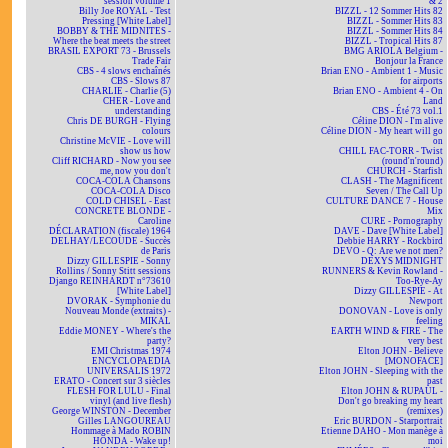
session volume 1
& 2
Billy Joe ROYAL - Test
BIZZL - 12 Sommer Hits 82
Pressing [White Label]
BIZZL - Sommer Hits 83
BOBBY & THE MIDNITES -
BIZZL - Sommer Hits 84
Where the beat meets the street
BIZZL - Tropical Hits 87
BRASIL EXPORT 73 - Brussels
BMG ARIOLA Belgium -
Trade Fair
Bonjour la France
CBS - 4 slows enchaînés
Brian ENO - Ambient 1 - Music
CBS - Slows 87
for airports
CHARLIE - Charlie (5)
Brian ENO - Ambient 4 - On
CHER - Love and
Land
understanding
CBS - Été 73 vol.1
Chris DE BURGH - Flying
Céline DION - I'm alive
colours
Céline DION - My heart will go
Christine McVIE - Love will
on
show us how
CHILL FAC-TORR - Twist
Cliff RICHARD - Now you see
(round'n'round)
me, now you don't
CHURCH - Starfish
COCA-COLA Chansons
CLASH - The Magnificent
COCA-COLA Disco
Seven / The Call Up
COLD CHISEL - East
CULTURE DANCE 7 - House
CONCRETE BLONDE -
Mix
Caroline
CURE - Pornography
DÉCLARATION (fiscale) 1964
DAVE - Dave [White Label]
DELHAY/LECOUDE - Succès
Debbie HARRY - Rockbird
de Paris
DEVO - Q: Are we not men?
Dizzy GILLESPIE - Sonny
DEXYS MIDNIGHT
Rollins / Sonny Stitt sessions
RUNNERS & Kevin Rowland -
Django REINHARDT n°73610
Too-Rye-Ay
[White Label]
Dizzy GILLESPIE - At
DVORAK - Symphonie du
Newport
Nouveau Monde (extraits) -
DONOVAN - Love is only
MIKAL
feeling
Eddie MONEY - Where's the
EARTH WIND & FIRE - The
party?
very best
EMI Christmas 1974
Elton JOHN - Believe
ENCYCLOPAEDIA
[MONOFACE]
UNIVERSALIS 1972
Elton JOHN - Sleeping with the
ERATO - Concert sur 3 siècles
past
FLESH FOR LULU - Final
Elton JOHN & RUPAUL -
vinyl (and live flesh)
Don't go breaking my heart
George WINSTON - December
(remixes)
Gilles LANGOUREAU
Eric BURDON - Starportrait
Hommage à Mado ROBIN
Etienne DAHO - Mon manège à
HONDA - Wake up!
moi