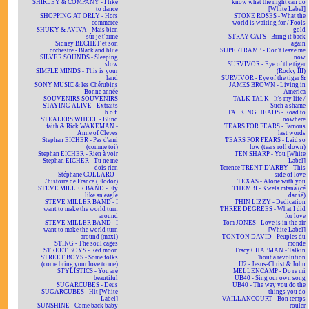
SHIRLEY & COMPANY - I like
know what the night can do
to dance
[White Label]
SHOPPING AT ORLY - Hors
STONE ROSES - What the
commerce
world is waiting for / Fools
SHUKY & AVIVA - Mais bien
gold
sûr je t'aime
STRAY CATS - Bring it back
Sidney BECHET et son
again
orchestre - Black and blue
SUPERTRAMP - Don't leave me
SILVER SOUNDS - Sleeping
now
slow
SURVIVOR - Eye of the tiger
SIMPLE MINDS - This is your
(Rocky III)
land
SURVIVOR - Eye of the tiger &
SONY MUSIC & les Chérubins
JAMES BROWN - Living in
- Bonne année
America
SOUVENIRS SOUVENIRS
TALK TALK - It's my life /
STAYING ALIVE - Extraits
Such a shame
b.o.f.
TALKING HEADS - Road to
STEALERS WHEEL - Blind
nowhere
faith & Rick WAKEMAN -
TEARS FOR FEARS - Famous
Anne of Cleves
last words
Stephan EICHER - Pas d'ami
TEARS FOR FEARS - Laid so
(comme toi)
low (tears roll down)
Stephan EICHER - Rien à voir
TEN SHARP - You [White
Stephan EICHER - Tu ne me
Label]
dois rien
Terence TRENT D'ARBY - This
Stéphane COLLARO -
side of love
L'histoire de France (Flodor)
TEXAS - Alone with you
STEVE MILLER BAND - Fly
THEMBI - Kwela mfana (cé
like an eagle
dansé)
STEVE MILLER BAND - I
THIN LIZZY - Dedication
want to make the world turn
THREE DEGREES - What I did
around
for love
STEVE MILLER BAND - I
Tom JONES - Love is in the air
want to make the world turn
[White Label]
around (maxi)
TONTON DAVID - Peuples du
STING - The soul cages
monde
STREET BOYS - Red moon
Tracy CHAPMAN - Talkin
STREET BOYS - Some folks
'bout a revolution
(come bring your love to me)
U2 - Jesus-Christ & John
STYLISTICS - You are
MELLENCAMP - Do re mi
beautiful
UB40 - Sing our own song
SUGARCUBES - Deus
UB40 - The way you do the
SUGARCUBES - Hit [White
things you do
Label]
VAILLANCOURT - Bon temps
SUNSHINE - Come back baby
rouler