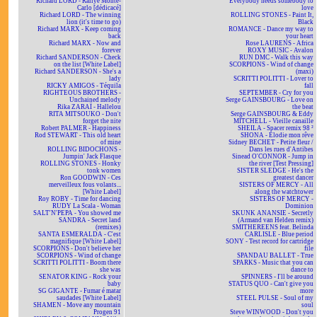
Richard LORD - Rallye Monte-
Everybody needs somebody to
Carlo [dédicacé]
love
Richard LORD - The winning
ROLLING STONES - Paint It,
lion (it's time to go)
Black
Richard MARX - Keep coming
ROMANCE - Dance my way to
back
your heart
Richard MARX - Now and
Rose LAURENS - Africa
forever
ROXY MUSIC - Avalon
Richard SANDERSON - Check
RUN DMC - Walk this way
on the list [White Label]
SCORPIONS - Wind of change
Richard SANDERSON - She's a
(maxi)
lady
SCRITTI POLITTI - Lover to
RICKY AMIGOS - Téquila
fall
RIGHTEOUS BROTHERS -
SEPTEMBER - Cry for you
Unchained melody
Serge GAINSBOURG - Love on
Rika ZARAÏ - Hallelou
the beat
RITA MITSOUKO - Don't
Serge GAINSBOURG & Eddy
forget the nite
MITCHELL - Vieille canaille
Robert PALMER - Happiness
SHEILA - Spacer remix 98 ²
Rod STEWART - This old heart
SHONA - Elodie mon rêve
of mine
Sidney BECHET - Petite fleur /
ROLLING BIDOCHONS -
Dans les rues d'Antibes
Jumpin' Jack Flasque
Sinead O'CONNOR - Jump in
ROLLING STONES - Honky
the river [Test Pressing]
tonk women
SISTER SLEDGE - He's the
Ron GOODWIN - Ces
greatest dancer
merveilleux fous volants...
SISTERS OF MERCY - All
[White Label]
along the watchtower
Roy ROBY - Time for dancing
SISTERS OF MERCY -
RUDY La Scala - Woman
Dominion
SALT'N'PEPA - You showed me
SKUNK ANANSIE - Secretly
SANDRA - Secret land
(Armand van Helden remix)
(remixes)
SMITHEREENS feat. Belinda
SANTA ESMERALDA - C'est
CARLISLE - Blue period
magnifique [White Label]
SONY - Test record for cartridge
SCORPIONS - Don't believe her
file
SCORPIONS - Wind of change
SPANDAU BALLET - True
SCRITTI POLITTI - Boom there
SPARKS - Music that you can
she was
dance to
SENATOR KING - Rock your
SPINNERS - I'll be around
baby
STATUS QUO - Can't give you
SG GIGANTE - Fumar é matar
more
saudades [White Label]
STEEL PULSE - Soul of my
SHAMEN - Move any mountain
soul
Progen 91
Steve WINWOOD - Don't you