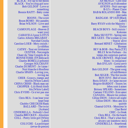
BLACK - Fly up to the moon
Art MENGO - Côté cour
BLACK - You're a big girl now
AVIGNON au 8 décembre
Bob GELDOF - Love or
AVIONS - Nuit sauvage
something
B-52's - Planet Claire
Bonnie RAITT - Baby come
BAB & ROLANDO 808 - Mas
back
que nada
BOONS - The score
BADGAM - SP 1428 [Black
Boum BOMO - Hit-parades
Label]
Brian WILSON - Love and
Barry RYAN with the Majority -
mercy
Eloïse
CAMOUFLAGE - Heaven (I
BEACH BOYS - Still cruisin /
want you)
Kokomo
CARAVELLI pour LOTUS
Bebu SILVETTI - Spring rain
Carlos Alberto IRIGARAY -
BEE GEES - The woman in you
Navidad Criolla
/ Stayin' alive
Caroline LOEB - Mots croisés /
Bernard MINET - Génération
Le téléfon
Bioman
CATHY - Tout est littérature
BEV & BOB - Hey Paula [T.P.]
CENTER - Navsiegda
BILLY & les Forbans - Au
Chant du 7ème Congrès de la
temps des surprises-parties
BONNETERIE (TP dédicacé)
BLACK CROWES - High head
Charles BORELLI présente
blues / A conspiracy
Georges SOLCHANY
Bob DYLAN - Gotta serve
Charles DUMONT - Je t'aime /
somebody
Nuit blanche à Honfleur
Bob GELDOF - The great song
Charlie SPAHN - Loving you,
of indifference
loving me
Bob SEGER - The fire inside
CHER - Gypsys, tramps and
BON JOVI - Bed of roses
thieves [White Label]
Boris DJIAN - Je t'aime encore
CHINA CRISIS - Black man ray
Brigitte BARDOT - Toutes les
CHOPPER - Lili/Heidi bleib
bêtes sont à aimer
blu [White Label]
Britney SPEARS - Sometimes
Chris EVERS - Ce n'est pas une
Caetano VELOSO - Este amor
vie
CANADA - Mourir les sirènes
Chris REA - I can hear your
Céline DION - I drove all night
heart beat
Céline DION - Mon ami m'a
Chubby CHECKER/Hank
quittée
BALLARD - The twist
Chantal GOYA - Monsieur le
[Acétate]
Chat Botté
CINDERELLA - Nobody's fool
CHIC - Le freak
Claudia BRÜCKEN - Absolute
Chris REA - On the beach
COLL - Pretty little girl [White
Chris REA - That's what they
Label]
always say (rainbow mix)
COLUCHE - La politique
CINDERELLA - Heartbreak
(revue de presse)
station