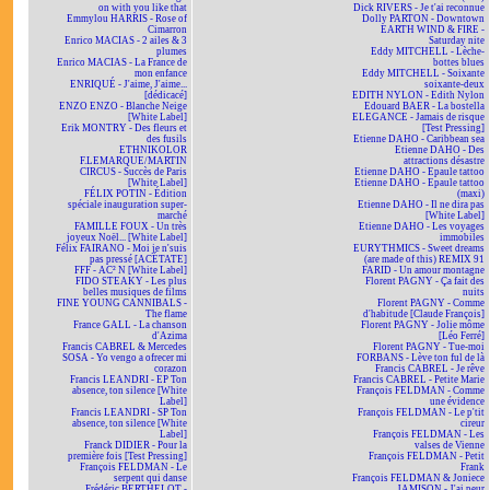
on with you like that
Dick RIVERS - Je t'ai reconnue
Emmylou HARRIS - Rose of
Dolly PARTON - Downtown
Cimarron
EARTH WIND & FIRE -
Enrico MACIAS - 2 ailes & 3
Saturday nite
plumes
Eddy MITCHELL - Lèche-
Enrico MACIAS - La France de
bottes blues
mon enfance
Eddy MITCHELL - Soixante
ENRIQUÉ - J'aime, J'aime...
soixante-deux
[dédicacé]
EDITH NYLON - Edith Nylon
ENZO ENZO - Blanche Neige
Edouard BAER - La bostella
[White Label]
ELEGANCE - Jamais de risque
Erik MONTRY - Des fleurs et
[Test Pressing]
des fusils
Etienne DAHO - Caribbean sea
ETHNIKOLOR
Etienne DAHO - Des
F.LEMARQUE/MARTIN
attractions désastre
CIRCUS - Succès de Paris
Etienne DAHO - Epaule tattoo
[White Label]
Etienne DAHO - Epaule tattoo
FÉLIX POTIN - Édition
(maxi)
spéciale inauguration super-
Etienne DAHO - Il ne dira pas
marché
[White Label]
FAMILLE FOUX - Un très
Etienne DAHO - Les voyages
joyeux Noël... [White Label]
immobiles
Félix FAIRANO - Moi je n'suis
EURYTHMICS - Sweet dreams
pas pressé [ACÉTATE]
(are made of this) REMIX 91
FFF - AC² N [White Label]
FARID - Un amour montagne
FIDO STEAKY - Les plus
Florent PAGNY - Ça fait des
belles musiques de films
nuits
FINE YOUNG CANNIBALS -
Florent PAGNY - Comme
The flame
d'habitude [Claude François]
France GALL - La chanson
Florent PAGNY - Jolie môme
d'Azima
[Léo Ferré]
Francis CABREL & Mercedes
Florent PAGNY - Tue-moi
SOSA - Yo vengo a ofrecer mi
FORBANS - Lève ton ful de là
corazon
Francis CABREL - Je rêve
Francis LEANDRI - EP Ton
Francis CABREL - Petite Marie
absence, ton silence [White
François FELDMAN - Comme
Label]
une évidence
Francis LEANDRI - SP Ton
François FELDMAN - Le p'tit
absence, ton silence [White
cireur
Label]
François FELDMAN - Les
Franck DIDIER - Pour la
valses de Vienne
première fois [Test Pressing]
François FELDMAN - Petit
François FELDMAN - Le
Frank
serpent qui danse
François FELDMAN & Joniece
Frédéric BERTHELOT -
JAMISON - J'ai peur