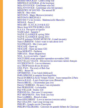
Michelle SHOCKED - Come a long way
MIDFIELD GENERAL @ the boutique
Milla JOVOVICH - Gentleman who fell
Milla JOVOVICH - Gentleman who fell (promo)
MINISTRY OF SOUND - The annual III
MIXTE - Mix vibes
MOTOWN - Magic Motown (extraits)
MOTOWN ORIGINALS
MOUSSU T e lei Jovents - Mademoiselle Marseille
MOWAX - Faces Z
MOZART - K.313, K.314 & K.622
Music from SOUTH KOREA 2010
N.A.S.A. The spirit of Apollo
NAIM Label - Sampler 7
NAÏVE CLASSIQUE spring 2004
NAÏVE CLASSIQUE spring 2011
NAÏVE présente NOISE MUSEUM - A mad tea-party
Nanci GRIFFITH - I don't want to talk about love
NAUFRAGÉS - Moi j'suis parti
NESCAFÉ - Open up
NESCAFÉ - Open up [mini CD]
Nina MORATO - Fanfaron
NIRVANA - Heart-Shaped box
NOA - La vie est belle - Canal+
NOCTURNE avant-première septembre-novembre 2005
NOUVELLE VAGUE - Découvrez les nouveaux talents français
OCCIDENTAUX - Les occidentaux
on a TROP besoin de jus de raisin
ONE-TWO - The story of Bob Star
OPEL - Route 66
OPTIMISTES - C'est l'aïoli [dédicacé]
PARLOPHONE le sampler Inrockuptibles
Pascal DUBROCA & les Vierges Noires - Jours tranquilles à Paris
Patricia KAAS - À qui d'autre que vous (Renault)
Patrick BRUEL - J'm'attendais pas à toi
Patrick VERBEKE - De quoi j'vais m'plaindre
Paul PERSONNE - Le bourdon
Paul WELLER - Studio 150
PERNOD SA - Des sons 51 nouveaux
PET SHOP BOYS - New York City boy
Peter GABRIEL - Blood of eden
Peter KINGSBERY - Love in motion (version radio)
Phil COLLINS - Can't stop loving you
PHILIPS - Grands succès Classiques
PHILIPS/TÉLÉRAMA - Concours les grands thèmes du Classique