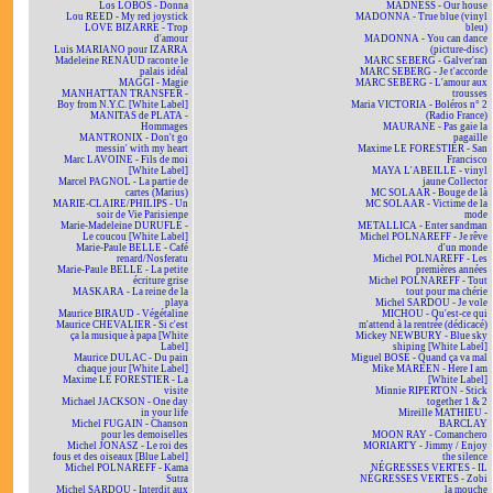
Los LOBOS - Donna
MADNESS - Our house
Lou REED - My red joystick
MADONNA - True blue (vinyl
LOVE BIZARRE - Trop
bleu)
d'amour
MADONNA - You can dance
Luis MARIANO pour IZARRA
(picture-disc)
Madeleine RENAUD raconte le
MARC SEBERG - Galver'ran
palais idéal
MARC SEBERG - Je t'accorde
MAGGI - Magie
MARC SEBERG - L'amour aux
MANHATTAN TRANSFER -
trousses
Boy from N.Y.C. [White Label]
Maria VICTORIA - Boléros n° 2
MANITAS de PLATA -
(Radio France)
Hommages
MAURANE - Pas gaie la
MANTRONIX - Don't go
pagaille
messin' with my heart
Maxime LE FORESTIER - San
Marc LAVOINE - Fils de moi
Francisco
[White Label]
MAYA L'ABEILLE - vinyl
Marcel PAGNOL - La partie de
jaune Collector
cartes (Marius)
MC SOLAAR - Bouge de là
MARIE-CLAIRE/PHILIPS - Un
MC SOLAAR - Victime de la
soir de Vie Parisienne
mode
Marie-Madeleine DURUFLÉ -
METALLICA - Enter sandman
Le coucou [White Label]
Michel POLNAREFF - Je rêve
Marie-Paule BELLE - Café
d'un monde
renard/Nosferatu
Michel POLNAREFF - Les
Marie-Paule BELLE - La petite
premières années
écriture grise
Michel POLNAREFF - Tout
MASKARA - La reine de la
tout pour ma chérie
playa
Michel SARDOU - Je vole
Maurice BIRAUD - Végétaline
MICHOU - Qu'est-ce qui
Maurice CHEVALIER - Si c'est
m'attend à la rentrée (dédicacé)
ça la musique à papa [White
Mickey NEWBURY - Blue sky
Label]
shining [White Label]
Maurice DULAC - Du pain
Miguel BOSÉ - Quand ça va mal
chaque jour [White Label]
Mike MAREEN - Here I am
Maxime LE FORESTIER - La
[White Label]
visite
Minnie RIPERTON - Stick
Michael JACKSON - One day
together 1 & 2
in your life
Mireille MATHIEU -
Michel FUGAIN - Chanson
BARCLAY
pour les demoiselles
MOON RAY - Comanchero
Michel JONASZ - Le roi des
MORIARTY - Jimmy / Enjoy
fous et des oiseaux [Blue Label]
the silence
Michel POLNAREFF - Kama
NÉGRESSES VERTES - IL
Sutra
NÉGRESSES VERTES - Zobi
Michel SARDOU - Interdit aux
la mouche