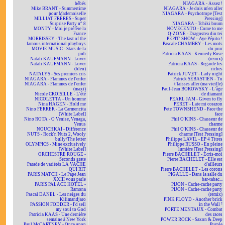
bébés
NIAGARA - Assez !
Mike BRANT - Summertime
NIAGARA - Je dois m'en aller
pour Mademoiselle
NIAGARA - Psychotrope [Test
MILLIAT FRÈRES - Super
Pressing]
Surprise Party n° 8
NIAGARA - Tchiki boum
MONTY - Moi je préfère la
NOVECENTO - Come to me
France
O-ZONE - Dragostea din teï
MORRISSEY - The last of the
PÉPIT' SHOW - Aye Pépito !
famous international playboys
Pascale CHAMBRY - Les mots
MOVIE MUSIC - Stars de la
du jour
pub
Patricia KAAS - Kennedy Rose
Natali KAUFMANN - Lover
(remix)
Natali KAUFMANN - Lover
Patricia KAAS - Regarde les
(bleu)
riches
NATALYS - Ses premiers cris
Patrick JUVET - Lady night
NIAGARA - Flammes de l'enfer
Patrick SÉBASTIEN - Tu
NIAGARA - Flammes de l'enfer
t'laisses aller (ma vieille)
(maxi)
Paul-Jean BOROWSKY - L'âge
Nicole CROISILLE - L'été
de diamant
NICOLETTA - Un homme
PEARL JAM - Given to fly
Nina HAGEN - Hold me
PERET - Late mi corazon
Nino FERRER - La Carmencita
Pete TOWNSHEND - Face the
[White Label]
face
Nino ROTA - O Venise, Venaga,
Phil O'KINS - Chasseur de
Venus
charme
NOUCHKAÏ - Différence
Phil O'KINS - Chasseur de
NUTS - Rock'n'Nuts 2, Wooly
charme [Test Pressing]
bully/The letter
Philippe LAVIL - EP 4 Titres
OLYMPICS - Mine exclusively
Philippe RUSSO - En pleine
[White Label]
lumière [Test Pressing]
ORCHESTRE ROUGE -
Pierre BACHELET - Écris-moi
Seconds grate
Pierre BACHELET - Elle est
Parade de variétés LA VACHE
d'ailleurs
QUI RIT
Pierre BACHELET - Les corons
PARIS MATCH - Le Pape Jean
PIGALLE - Dans la salle du
XXIII vous parle
bar-tabac...
PARIS PALACE HOTEL -
PIJON - Cache-cache party
Ramona
PIJON - Cache-cache party
Pascal DANEL - Les neiges du
(remix)
Kilimandjaro
PINK FLOYD - Another brick
PASSION FODDER - I'd sell
in the Wall ²
my soul to God
PORTE MENTAUX - Combat
Patricia KAAS - Une dernière
des races
semaine à New York
POWER ROCK - Saxon & Deep
Paul McCARTNEY - Once upon
Purple