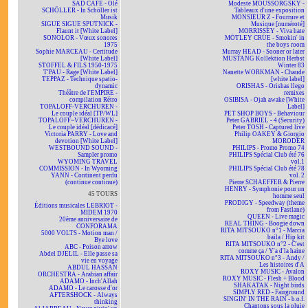
SAD CAFÉ - Olé
Modeste MOUSSORGSKY -
SCHÖLLER - In Schöller ist
Tableaux d'une exposition
Musik
MONSIEUR Z - Fourrure et
SIGUE SIGUE SPUTNICK -
Musique [numéroté]
Flaunt it [White Label]
MORRISSEY - Viva hate
SONOLOR - Vœux sonores
MÖTLEY CRÜE - Smokin' in
1975
the boys room
Sophie MARCEAU - Certitude
Murray HEAD - Sooner or later
[White Label]
MUSTANG Kollektion Herbst
STOFFEL & FILS 1950-1975
Winter 83
T'PAU - Rage [White Label]
Nanette WORKMAN - Chaude
TEPPAZ - Technique spatio-
[white label]
dynamic
ORISHAS - Orishas llego
Théâtre de l'EMPIRE -
remixes
compilation Rétro
OSIBISA - Ojah awake [White
TOPALOFF-VERCHUREN -
Label]
Le couple idéal [TP/WL]
PET SHOP BOYS - Behaviour
TOPALOFF~VERCHUREN -
Peter GABRIEL - 4 (Security)
Le couple idéal [dédicacé]
Peter TOSH - Captured live
Victoria PARRY - Love and
Philip OAKEY & Giorgio
devotion [White Label]
MORODER
WESTBOUND SOUND -
PHILIPS - Promo Promo 74
Sampler promo
PHILIPS Spécial Club été 76
WYOMING TRAVEL
vol.1
COMMISSION - In Wyoming
PHILIPS Spécial Club été 78
YANN - Continent perdu
vol. 2
(continue continue)
Pierre SCHAEFFER & Pierre
HENRY - Symphonie pour un
45 TOURS
homme seul
PRODIGY - Speedway (theme
Éditions musicales LEBRIOT -
from Fastlane)
MIDEM 1970
QUEEN - Live magic
20ème anniversaire de
REAL THING - Boogie down
CONFORAMA
RITA MITSOUKO n°1 - Marcia
5000 VOLTS - Motion man /
baila / Hip kit
Bye love
RITA MITSOUKO n°2 - C'est
ABC - Poison arrow
comme ça / Y'a d'la haine
Abdel DJELIL - Elle passe sa
RITA MITSOUKO n°3 - Andy /
vie en voyage
Les histoires d'A
ABDUL HASSAN
ROXY MUSIC - Avalon
ORCHESTRA - Arabian affair
ROXY MUSIC - Flesh + Blood
ADAMO - Inch'Allah
SHAKATAK - Night birds
ADAMO - Le carosse d'or
SIMPLY RED - Fairground
AFTERSHOCK - Always
SINGIN' IN THE RAIN - b.o.f.
thinking
Chantons sous la pluie