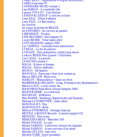
LABEL BLEU - Appellation d'origine incontrôlée 2
LABELS automne 97
LANDMARK MUSIC volume 1
Lara FABIAN - A wonderful life
Laurent VOULZY - Une héroïne
LEFDUP & LEFDUP - L'oeil du cyclone
Lena AYAL - Dîner d'affaires
Lena AYAL - Le Bar (remix)
les Antilles
les coups de foudre de BRAZIL
les ENFOIRÉS - On ira tous au paradis
LIMP BIZKIT - Nookie
LINE RECORDS - Der Sampler 31
Lionel RICHIE - Time [radio edit]
LOST HIGHWAY sampler 2002
Luc VERTIGE - Contradictions amoureuses
LUDÉAL - La fin du pétrole
LUDAIZE - Next generation, rythm'n'pop music
Ludovic BEIER New Quartet - Chilltimes
Luz CASAL - La pasion
LYSOUND volume 4
MALIA - Echoes of dreams
MALIA - Yellow daffodils
MANGU - Mi familia
MANUELA - Parce que c'était écrit comme ça
Marcus MILLER - Rush over
MARGOT - Manipulation + Dans tes rêves
MARRINER & OHLSSON - Grieg, Tschaikowsky, Rachmaninov
Marvin GAYE - Lucky lucky me
MASS PROD Punk Rock Artisan Sampler 2008
MASTER SERIE - La collection
MAURANE - Différente
Max PASHM - Weddings, Barmitzvahs and Funerals
Maxime LE FORESTIER - 2ème cahier
McDONALD'S - Pop
McDONALD'S - Rock
Melissa ETHERIDGE - Stronger than me
MENTAL GROOVE Records - Limited sampler CD
MENZEKI - Fais le pas
MERCEDES BENZ - Mercedes 190
Michel JONASZ - Le scat
Michel SARDOU - Collection Artistes de Légende
Michel SARDOU - Je me souviens d'un adieu
Michèle ATLANI - Sans titre
Michèle TORR - Sortir ensemble