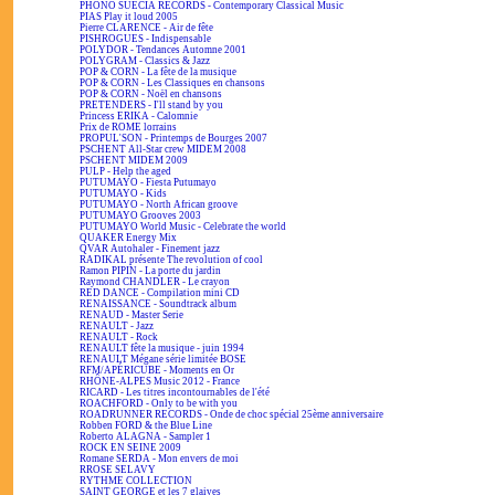
PHONO SUECIA RECORDS - Contemporary Classical Music
PIAS Play it loud 2005
Pierre CLARENCE - Air de fête
PISHROGUES - Indispensable
POLYDOR - Tendances Automne 2001
POLYGRAM - Classics & Jazz
POP & CORN - La fête de la musique
POP & CORN - Les Classiques en chansons
POP & CORN - Noël en chansons
PRETENDERS - I'll stand by you
Princess ERIKA - Calomnie
Prix de ROME lorrains
PROPUL'SON - Printemps de Bourges 2007
PSCHENT All-Star crew MIDEM 2008
PSCHENT MIDEM 2009
PULP - Help the aged
PUTUMAYO - Fiesta Putumayo
PUTUMAYO - Kids
PUTUMAYO - North African groove
PUTUMAYO Grooves 2003
PUTUMAYO World Music - Celebrate the world
QUAKER Energy Mix
QVAR Autohaler - Finement jazz
RADIKAL présente The revolution of cool
Ramon PIPIN - La porte du jardin
Raymond CHANDLER - Le crayon
RED DANCE - Compilation mini CD
RENAISSANCE - Soundtrack album
RENAUD - Master Serie
RENAULT - Jazz
RENAULT - Rock
RENAULT fête la musique - juin 1994
RENAULT Mégane série limitée BOSE
RFM/APÉRICUBE - Moments en Or
RHÔNE-ALPES Music 2012 - France
RICARD - Les titres incontournables de l'été
ROACHFORD - Only to be with you
ROADRUNNER RECORDS - Onde de choc spécial 25ème anniversaire
Robben FORD & the Blue Line
Roberto ALAGNA - Sampler 1
ROCK EN SEINE 2009
Romane SERDA - Mon envers de moi
RROSE SELAVY
RYTHME COLLECTION
SAINT GEORGE et les 7 glaives