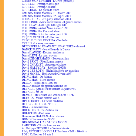
Claudio MONTEVERDI - L'Orfeo (extraits)
CLUB CCF - Prestige Classique
CLUB CCF - Prestige Rossini
CLUB DIAL - Le plein de tubes
CMJ New Music Monthly 91 - March 2001
CMJ New Music Monthly 92 - April 2001
COCA-COLA - Let's party selection 2004
COCHONOU 25ème anniversaire - 3 grands succès
COLDPLAY - Left right left right left
COLUMBIA - Artist News 4 mars 1998
COLUMBIA 96 - The road ahead
COLUMBIA Et toi t'écoutes quoi ? 96
CRÉDIT MUTUEL - Collection
CRÉOLE CHOIR OF CUBA - Tande-la
CYRIUS - Le sang des roses
DÉCOUVREZ-LES AVANT LES AUTRES volume 4
DANCE PARTY - le meilleur de la Dance
Daniel LAVOIE - Docteur tendresse
Daniel LEVI - Le cœur ouvert
Daniel ZIMMERMANN - Bone machine
David BRIOT - Phonik mouvement
David CHARVET - Apprendre à aimer
David HALLYDAY - Satellite (2005)
David LEE ROTH - Night life/She's my machine
David McNEIL - Hollywood (Olympia 97)
DE PALMAS - De Palmas
DE PALMAS - Elle s'ennuie
DECCA - Highlights 1997-98
DECCA release programme autumn 89
DELABEL Actualités novembre 95 janvier 96
DELABEL été 99
DEMON - Music that you wanna hear + EPK
DETAILS - Music matters vol. 8
DISCO PARTY - La fièvre du disco
DJ LBR - LE CORRUPTEUR
DNA - La serenissima
DOCK DES SUDS - Solidaires
DOLIVEUX - Doliveux
Dominique DALCAN - L'air de rien
DOMINO nouveautés 98/99
DRAGONBALL Z + SAILOR MOON
E-MOTION - This is how we are
éd. Philippe PICQUIER - Contes chinois
Eddy MITCHELL/NEVILLE Brothers - Tell it like it is
EDEL Collection 96 acte 1