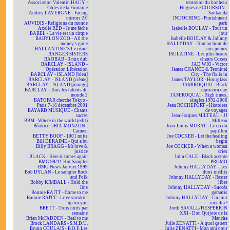
Association Valentin HAÜY -
tentation du bonheur
Fables de la Fontaine
Hugues de COURSON -
Audrey LAVERGNE - Facing
Sankanda
mirrors 2.0
INDOCHINE - Punishment
AUVIDIS - Religions du monde
park
Axelle RED - Je me fâche
Isabelle BOULAY - Tout un
BABEL - La vie est un cirque
jour
BABYLON ZOO - All the
Isabelle BOULAY & Johnny
money's gone
HALLYDAY - Tout au bout de
BALLANTINE'S Le rituel
nos peines
BANGER SISTERS
ISULATINE - Les plus beaux
BAOBAB - 3 mix dub
chants Corses
BARCLAY - ISLAND -
JAD WIO - Victor
Opération Libération
James CHANCE & Terminal
BARCLAY - ISLAND [bleu]
City - The fix is in
BARCLAY - ISLAND [crème]
James TAYLOR - Hourglass
BARCLAY - ISLAND [orange]
JAMIROQUAI - Black
BARCLAY - Tous les talents du
capricorn day
monde 2
JAMIROQUAI - High times,
BATOFAR cherche Tokyo -
singles 1992-2006
Paris 7-16 décembre 2001
Jean ROCHEFORT - Histoires
BAYARD MUSIQUE - Chants
de voyages
sacrés
Jean-Jacques MILTEAU - JJ
BBM - Where in the world (edit)
Milteau
Béatrice URIA-MONZON -
Jean-Louis MURAT - Le cri du
Carmen
papillon
BETTY BOOP - 1001 nuits
Joe COCKER - Let the healing
Bill DERAIME - Qui a bu
begin
Billy BRAGG - Mr love &
Joe COCKER - When a woman
justice
cries
BLACK - Here it comes again
John CALE - Black acetate
BMG 99/11 Hot Sampler
PROMO
BMG News Janvier 1999
Johnny HALLYDAY - Les
Bob DYLAN - Le sampler Rock
duos inédits
and Folk
Johnny HALLYDAY - Rester
Bobby KIMBALL - Hold the
libre
line
Johnny HALLYDAY - Succès
Bonnie RAITT - Come to me
garantis
Bonnie RAITT - Love sneakin'
Johnny HALLYDAY - Un jour
up on you
viendra ²
BRETT - Trois nuits par
Jordi SAVALL/HESPERION
semaine
XXI - Don Quijote de la
Brian McFADDEN - Real to me
Mancha
Brock LANDARS - S.M.D.U.
Julie ZENATTI - À quoi ça sert
Bruno COULAIS - B.O.F. Les
Julie ZENATTI - Mon ami pour