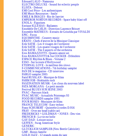
Edouard LALO - Namouna
ELECTRO DELUXE - Sound for eclectic people
ELISTA - Debout
EMI Cool Price - Les authentiques
EMI Music Ressources - Smile
EMILE & IMAGES - Rio de Janvier
EMPEROR NORTON RECORDS - Space baby blast off
ENOLA - Figurines
Enrique IGLESIAS - Bailamos
Ensemble De CÆLIS - Direction Laurence Brisset
Ensemble MATHEUS - Extraits de Griselda par VIVALDI
EPIC - Focus
EQUIMINTHE - Country music
ERATO - Chefs d'œuvre de la Musique Classique
Erik SATIE - Les 4 visages de l'orchestre
Erik SATIE - Les quatre visages de l'orchestre
Erik SATIE - The 4 aspects of the orchestra
Eros RAMAZZOTTI - Quanto amore sei
Eros RAMAZZOTTI & Joe COCKER - Difendero
ESPACE Rhythm & Blues - Volume 2
ESSO - Sur la route d'Hollywood
ETERNAL LOVE - le meilleur des slows
F-COMMUNICATIONS - 7th birthday sampler
FAN DE le magazine - CD interview
FARGO sampler 2005
Farid RUSSLAN - Musique de films
FARM JOB - Hokkaïdo rush
FASZINATION MUSIK - Les clous du nouveau label
FATA MORGANA - Le petit monde
Festival BLUES SUR SEINE 2003
FNAC - Parcours black
FNAC MUSIC - Actualités Printemps 93
FOOD RECORDS sampler 1991
FOUR ROSES - Musiques de films
FRANCE TELECOM - Easy techno
Franz SCHUBERT - Quintette à cordes D.956
FRAY - Over my head (cable car)
FREDERICKS + GOLDMAN + JONES - Des vies
FRENCH B - La vie est belle
GAY DAD - Leisure noise
GEFFEN - Swag American Style
GENERIC
GLÜCKLICH SAMPLER (New Beetle Cabriolet)
GMF - Bonus famille
GOLD JAZZ - 12 grands noms du jazz