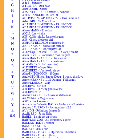
A & B - Suzanne
G
A FILETTA - Don Juan
Abed AZRIÉ - Suerte
H
ABSENT FRIENDS 4 track CD sampler
ABUS DANGEREUX face 39
I
ACTIVISION - APOCALYPSE - This is the end
J
Adam GREEN - Minor love
ADAMI/SACEM/MIDEM - TALENTS 98
K
ADAMI/SACEM/MIDEM - TALENTS 99
Aimee MANN - 31 today
L
AÏOLI - Les vilains
AIR - Californie/La femme d'argent
M
AIR - Cherry blossom girl
AIRPLAY RECORDS printemps 94
N
AKHENATON - Soldats de fortune
O
AKHENATON - Une impression
ALÉVÊQUE et son GROUPO - Y'a c'qu'on dit...
P
Alain HIVER - La chanson d'Antraigues
Alain MANARANCHE - Dans le vent
Q
Alain MANARANCHE - Sentiment
ALAMBIC - Dichaïtz (respire)
R
ALDEBERT - Carpe Diem
ALDEBERT - L'année du singe
S
Alfred HITCHCOCK - 100ème
T
Angie STONE feat. Snoop Dogg - I wanna thank ya
Annette BANNEVILLE Quintet - Folksongs
U
Annie LENNOX - Why
ARCHIVE - Get out
V
ARCHIVE - The way you love me
ARCHIVE:disc
W
Aretha FRANKLIN - A rose is still a rose
Art MENGO - Magdeleine
X
ARTE - Les 4 saisons
Y
Association Valentin HAÜY - Fables de la Fontaine
Audrey LAVERGNE - Facing mirrors 2.0
Z
AUVIDIS - Religions du monde
Axelle RED - Je me fâche
0-9
BABEL - La vie est un cirque
BABYLON ZOO - All the money's gone
BALLANTINE'S Le rituel
BANGER SISTERS
BAOBAB - 3 mix dub
BARCLAY - ISLAND - Opération Libération
BARCLAY - ISLAND [bleu]