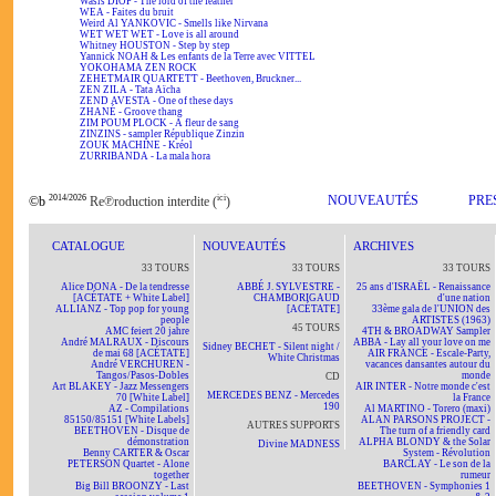
Wasis DIOP - The lord of the feather
WEA - Faites du bruit
Weird Al YANKOVIC - Smells like Nirvana
WET WET WET - Love is all around
Whitney HOUSTON - Step by step
Yannick NOAH & Les enfants de la Terre avec VITTEL
YOKOHAMA ZEN ROCK
ZEHETMAIR QUARTETT - Beethoven, Bruckner...
ZEN ZILA - Tata Aïcha
ZEND AVESTA - One of these days
ZHANÉ - Groove thang
ZIM POUM PLOCK - A fleur de sang
ZINZINS - sampler République Zinzin
ZOUK MACHINE - Kréol
ZURRIBANDA - La mala hora
2014/2026
ici
NOUVEAUTÉS
PRE
©b
Re℗roduction interdite (
)
CATALOGUE
NOUVEAUTÉS
ARCHIVES
33 TOURS
33 TOURS
33 TOURS
Alice DONA - De la tendresse
ABBÉ J. SYLVESTRE -
25 ans d'ISRAËL - Renaissance
[ACÉTATE + White Label]
CHAMBORIGAUD
d'une nation
ALLIANZ - Top pop for young
[ACÉTATE]
33ème gala de l'UNION des
people
ARTISTES (1963)
45 TOURS
AMC feiert 20 jahre
4TH & BROADWAY Sampler
André MALRAUX - Discours
ABBA - Lay all your love on me
Sidney BECHET - Silent night /
de mai 68 [ACÉTATE]
AIR FRANCE - Escale-Party,
White Christmas
André VERCHUREN -
vacances dansantes autour du
Tangos/Pasos-Dobles
monde
CD
Art BLAKEY - Jazz Messengers
AIR INTER - Notre monde c'est
MERCEDES BENZ - Mercedes
70 [White Label]
la France
190
AZ - Compilations
Al MARTINO - Torero (maxi)
85150/85151 [White Labels]
ALAN PARSONS PROJECT -
AUTRES SUPPORTS
BEETHOVEN - Disque de
The turn of a friendly card
démonstration
ALPHA BLONDY & the Solar
Divine MADNESS
Benny CARTER & Oscar
System - Révolution
PETERSON Quartet - Alone
BARCLAY - Le son de la
together
rumeur
Big Bill BROONZY - Last
BEETHOVEN - Symphonies 1