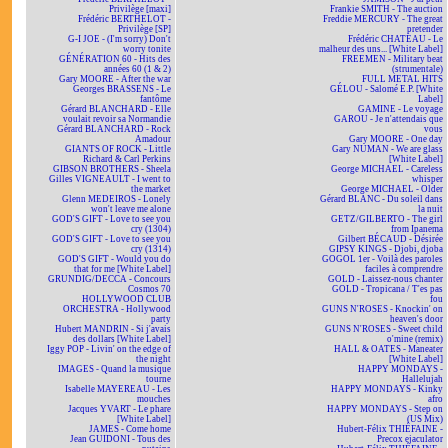
Privilège [maxi]
Frankie SMITH - The auction
Frédéric BERTHELOT -
Freddie MERCURY - The great
Privilège [SP]
pretender
G-I JOE - (I'm sorry) Don't
Frédéric CHATEAU - Le
worry tonite
malheur des uns... [White Label]
GÉNÉRATION 60 - Hits des
FREEMEN - Military beat
années 60 (1 & 2)
(strumentale)
Gary MOORE - After the war
FULL METAL HITS
Georges BRASSENS - Le
GÉLOU - Salomé E.P. [White
fantôme
Label]
Gérard BLANCHARD - Elle
GAMINE - Le voyage
voulait revoir sa Normandie
GAROU - Je n'attendais que
Gérard BLANCHARD - Rock
vous
Amadour
Gary MOORE - One day
GIANTS OF ROCK - Little
Gary NUMAN - We are glass
Richard & Carl Perkins
[White Label]
GIBSON BROTHERS - Sheela
George MICHAEL - Careless
Gilles VIGNEAULT - I went to
whisper
the market
George MICHAEL - Older
Glenn MEDEIROS - Lonely
Gérard BLANC - Du soleil dans
won't leave me alone
la nuit
GOD'S GIFT - Love to see you
GETZ/GILBERTO - The girl
cry (1304)
from Ipanema
GOD'S GIFT - Love to see you
Gilbert BÉCAUD - Désirée
cry (1314)
GIPSY KINGS - Djobi, djoba
GOD'S GIFT - Would you do
GOGOL 1er - Voilà des paroles
that for me [White Label]
faciles à comprendre
GRUNDIG/DECCA - Concours
GOLD - Laissez-nous chanter
Cosmos 70
GOLD - Tropicana / T'es pas
HOLLYWOOD CLUB
fou
ORCHESTRA - Hollywood
GUNS N'ROSES - Knockin' on
party
heaven's door
Hubert MANDRIN - Si j'avais
GUNS N'ROSES - Sweet child
des dollars [White Label]
o'mine (remix)
Iggy POP - Livin' on the edge of
HALL & OATES - Maneater
the night
[White Label]
IMAGES - Quand la musique
HAPPY MONDAYS -
tourne
Hallelujah
Isabelle MAYEREAU - Les
HAPPY MONDAYS - Kinky
mouches
afro
Jacques YVART - Le phare
HAPPY MONDAYS - Step on
[White Label]
(US Mix)
JAMES - Come home
Hubert-Félix THIÉFAINE -
Jean GUIDONI - Tous des
Precox ejaculator