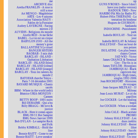
me
up
ARCHIVE:disc
GUNS N'ROSES - Since I don't
Aretha FRANKLIN - A rose is
have you (radio version)
still a rose
HADOUK TRIO - Now
Art MENGO - Magdeleine
HARIBO Pik Mix by Radio FG
ARTE - Les 4 saisons
Hubert-Félix THIÉFAINE - La
Association Valentin HAÜY -
tentation du bonheur
Fables de la Fontaine
Hugues de COURSON -
Audrey LAVERGNE - Facing
Sankanda
mirrors 2.0
INDOCHINE - Punishment
AUVIDIS - Religions du monde
park
Axelle RED - Je me fâche
Isabelle BOULAY - Tout un
BABEL - La vie est un cirque
jour
BABYLON ZOO - All the
Isabelle BOULAY & Johnny
money's gone
HALLYDAY - Tout au bout de
BALLANTINE'S Le rituel
nos peines
BANGER SISTERS
ISULATINE - Les plus beaux
BAOBAB - 3 mix dub
chants Corses
BARCLAY - ISLAND -
JAD WIO - Victor
Opération Libération
James CHANCE & Terminal
BARCLAY - ISLAND [bleu]
City - The fix is in
BARCLAY - ISLAND [crème]
James TAYLOR - Hourglass
BARCLAY - ISLAND [orange]
JAMIROQUAI - Black
BARCLAY - Tous les talents du
capricorn day
monde 2
JAMIROQUAI - High times,
BATOFAR cherche Tokyo -
singles 1992-2006
Paris 7-16 décembre 2001
Jean ROCHEFORT - Histoires
BAYARD MUSIQUE - Chants
de voyages
sacrés
Jean-Jacques MILTEAU - JJ
BBM - Where in the world (edit)
Milteau
Béatrice URIA-MONZON -
Jean-Louis MURAT - Le cri du
Carmen
papillon
BETTY BOOP - 1001 nuits
Joe COCKER - Let the healing
Bill DERAIME - Qui a bu
begin
Billy BRAGG - Mr love &
Joe COCKER - When a woman
justice
cries
BLACK - Here it comes again
John CALE - Black acetate
BMG 99/11 Hot Sampler
PROMO
BMG News Janvier 1999
Johnny HALLYDAY - Les
Bob DYLAN - Le sampler Rock
duos inédits
and Folk
Johnny HALLYDAY - Rester
Bobby KIMBALL - Hold the
libre
line
Johnny HALLYDAY - Succès
Bonnie RAITT - Come to me
garantis
Bonnie RAITT - Love sneakin'
Johnny HALLYDAY - Un jour