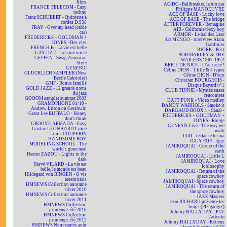
films
AC-DC - Ballbreaker, la bio par
FRANCE TELECOM - Easy
Philippe MANOEUVRE
techno
ACE OF BASE - Lucky love
Franz SCHUBERT - Quintette à
ACE OF BASE - The bridge
cordes D.956
AFTER FOREVER - Remagine
FRAY - Over my head (cable
AIR - Californie/Sexy boy
car)
ARMOR - Le bal des Laze
FREDERICKS + GOLDMAN +
Art MENGO - interview Alain
JONES - Des vies
Gardinier
FRENCH B - La vie est belle
BJÖRK - Post
GAY DAD - Leisure noise
BOB MARLEY & THE
GEFFEN - Swag American
WAILERS 1967-1972
Style
BRICE DE NICE - J't'ai cassé !
GENERIC
Céline DION - 1 fille & 4 types
GLÜCKLICH SAMPLER (New
Céline DION - D'eux
Beetle Cabriolet)
Christian BOURGEOIS -
GMF - Bonus famille
Disque Bayard n°1
GOLD JAZZ - 12 grands noms
CLUB TINNIE - Mystérieuses
du jazz
rencontres
GOOOM sampler summer 2003
DAFT PUNK - Vidéo medley
GRAMOPHONE 01/10 -
DANDY WARHOLS - Smoke it
Andrew Litton on Gershwin
DARGAUD BOOX 1 - Canal+
Grant Lee BUFFALO - Honey
FREDERICKS + GOLDMAN +
don't think
JONES - Rouge
GROOVE ARMADA - Easy
GENESIS Live - The way we
Gustav LEONHARDT joue
walk
Louis COUPERIN
IAM - Je danse le mia
HANDSOME BOY
IGGY POP - Iggy
MODELING SCHOOL - The
JAMIROQUAI - Corner of the
world's gone mad
earth
Hector ZAZOU - Lights in the
JAMIROQUAI - Little L
dark
JAMIROQUAI - Love
Hervé VILARD - La vie est
foolosophy
belle, le monde est beau
JAMIROQUAI - Return of the
Hildegard von BINGEN - O vis
space cowboy
aeternitatis
JAMIROQUAI - Space cowboy
HMNEWS Collection automne
JAMIROQUAI - The return of
hiver 2010
the space cowboy
HMNEWS Collection automne
JAZZ Masters
hiver 2011
Jean RICHARD présente les
HMNEWS Collection
loups (PIF gadget)
printemps été 2010
Johnny HALLYDAY - PLV
HMNEWS Collection
L'attente
printemps été 2012
Johnny HALLYDAY - Retiens
HMNEWS Nouveautés août