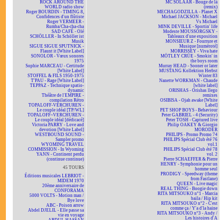
ROCK AROUND THE
MC SOLAAR - Bouge de là
WORLD radio show
(remix)
Roger BOURDIN - TIMING 8,
MECHAGODZILLA - Planet X
Confidences d'un flûtiste
Michael JACKSON - Michael
Roger VERMEER -
Vs Michael
Rumba/Cha-cha-cha
MINK DEVILLE - Sportin' life
SAD CAFÉ - Olé
Modeste MOUSSORGSKY -
SCHÖLLER - In Schöller ist
Tableaux d'une exposition
Musik
MONSIEUR Z - Fourrure et
SIGUE SIGUE SPUTNICK -
Musique [numéroté]
Flaunt it [White Label]
MORRISSEY - Viva hate
SONOLOR - Vœux sonores
MÖTLEY CRÜE - Smokin' in
1975
the boys room
Sophie MARCEAU - Certitude
Murray HEAD - Sooner or later
[White Label]
MUSTANG Kollektion Herbst
STOFFEL & FILS 1950-1975
Winter 83
T'PAU - Rage [White Label]
Nanette WORKMAN - Chaude
TEPPAZ - Technique spatio-
[white label]
dynamic
ORISHAS - Orishas llego
Théâtre de l'EMPIRE -
remixes
compilation Rétro
OSIBISA - Ojah awake [White
TOPALOFF-VERCHUREN -
Label]
Le couple idéal [TP/WL]
PET SHOP BOYS - Behaviour
TOPALOFF~VERCHUREN -
Peter GABRIEL - 4 (Security)
Le couple idéal [dédicacé]
Peter TOSH - Captured live
Victoria PARRY - Love and
Philip OAKEY & Giorgio
devotion [White Label]
MORODER
WESTBOUND SOUND -
PHILIPS - Promo Promo 74
Sampler promo
PHILIPS Spécial Club été 76
WYOMING TRAVEL
vol.1
COMMISSION - In Wyoming
PHILIPS Spécial Club été 78
YANN - Continent perdu
vol. 2
(continue continue)
Pierre SCHAEFFER & Pierre
HENRY - Symphonie pour un
45 TOURS
homme seul
PRODIGY - Speedway (theme
Éditions musicales LEBRIOT -
from Fastlane)
MIDEM 1970
QUEEN - Live magic
20ème anniversaire de
REAL THING - Boogie down
CONFORAMA
RITA MITSOUKO n°1 - Marcia
5000 VOLTS - Motion man /
baila / Hip kit
Bye love
RITA MITSOUKO n°2 - C'est
ABC - Poison arrow
comme ça / Y'a d'la haine
Abdel DJELIL - Elle passe sa
RITA MITSOUKO n°3 - Andy /
vie en voyage
Les histoires d'A