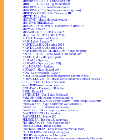
Michelle SHOCKED - Come a long way
MIDFIELD GENERAL @ the boutique
Milla JOVOVICH - Gentleman who fell
Milla JOVOVICH - Gentleman who fell (promo)
MINISTRY OF SOUND - The annual III
MIXTE - Mix vibes
MOTOWN - Magic Motown (extraits)
MOTOWN ORIGINALS
MOUSSU T e lei Jovents - Mademoiselle Marseille
MOWAX - Faces Z
MOZART - K.313, K.314 & K.622
Music from SOUTH KOREA 2010
N.A.S.A. The spirit of Apollo
NAIM Label - Sampler 7
NAÏVE CLASSIQUE spring 2004
NAÏVE CLASSIQUE spring 2011
NAÏVE présente NOISE MUSEUM - A mad tea-party
Nanci GRIFFITH - I don't want to talk about love
NAUFRAGÉS - Moi j'suis parti
NESCAFÉ - Open up
NESCAFÉ - Open up [mini CD]
Nina MORATO - Fanfaron
NIRVANA - Heart-Shaped box
NOA - La vie est belle - Canal+
NOCTURNE avant-première septembre-novembre 2005
NOUVELLE VAGUE - Découvrez les nouveaux talents français
OCCIDENTAUX - Les occidentaux
on a TROP besoin de jus de raisin
ONE-TWO - The story of Bob Star
OPEL - Route 66
OPTIMISTES - C'est l'aïoli [dédicacé]
PARLOPHONE le sampler Inrockuptibles
Pascal DUBROCA & les Vierges Noires - Jours tranquilles à Paris
Patricia KAAS - À qui d'autre que vous (Renault)
Patrick BRUEL - J'm'attendais pas à toi
Patrick VERBEKE - De quoi j'vais m'plaindre
Paul PERSONNE - Le bourdon
Paul WELLER - Studio 150
PERNOD SA - Des sons 51 nouveaux
PET SHOP BOYS - New York City boy
Peter GABRIEL - Blood of eden
Peter KINGSBERY - Love in motion (version radio)
Phil COLLINS - Can't stop loving you
PHILIPS - Grands succès Classiques
PHILIPS/TÉLÉRAMA - Concours les grands thèmes du Classique