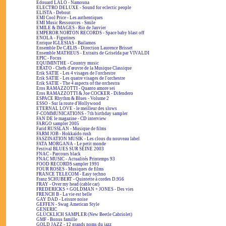
Edouard LALO - Namouna
ELECTRO DELUXE - Sound for eclectic people
ELISTA - Debout
EMI Cool Price - Les authentiques
EMI Music Ressources - Smile
EMILE & IMAGES - Rio de Janvier
EMPEROR NORTON RECORDS - Space baby blast off
ENOLA - Figurines
Enrique IGLESIAS - Bailamos
Ensemble De CÆLIS - Direction Laurence Brisset
Ensemble MATHEUS - Extraits de Griselda par VIVALDI
EPIC - Focus
EQUIMINTHE - Country music
ERATO - Chefs d'œuvre de la Musique Classique
Erik SATIE - Les 4 visages de l'orchestre
Erik SATIE - Les quatre visages de l'orchestre
Erik SATIE - The 4 aspects of the orchestra
Eros RAMAZZOTTI - Quanto amore sei
Eros RAMAZZOTTI & Joe COCKER - Difendero
ESPACE Rhythm & Blues - Volume 2
ESSO - Sur la route d'Hollywood
ETERNAL LOVE - le meilleur des slows
F-COMMUNICATIONS - 7th birthday sampler
FAN DE le magazine - CD interview
FARGO sampler 2005
Farid RUSSLAN - Musique de films
FARM JOB - Hokkaïdo rush
FASZINATION MUSIK - Les clous du nouveau label
FATA MORGANA - Le petit monde
Festival BLUES SUR SEINE 2003
FNAC - Parcours black
FNAC MUSIC - Actualités Printemps 93
FOOD RECORDS sampler 1991
FOUR ROSES - Musiques de films
FRANCE TELECOM - Easy techno
Franz SCHUBERT - Quintette à cordes D.956
FRAY - Over my head (cable car)
FREDERICKS + GOLDMAN + JONES - Des vies
FRENCH B - La vie est belle
GAY DAD - Leisure noise
GEFFEN - Swag American Style
GENERIC
GLÜCKLICH SAMPLER (New Beetle Cabriolet)
GMF - Bonus famille
GOLD JAZZ - 12 grands noms du jazz