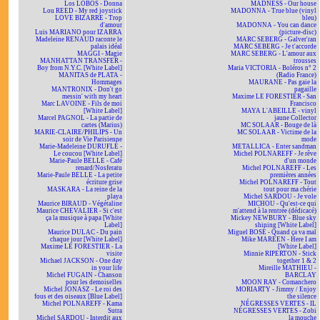
Los LOBOS - Donna
MADNESS - Our house
Lou REED - My red joystick
MADONNA - True blue (vinyl
LOVE BIZARRE - Trop
bleu)
d'amour
MADONNA - You can dance
Luis MARIANO pour IZARRA
(picture-disc)
Madeleine RENAUD raconte le
MARC SEBERG - Galver'ran
palais idéal
MARC SEBERG - Je t'accorde
MAGGI - Magie
MARC SEBERG - L'amour aux
MANHATTAN TRANSFER -
trousses
Boy from N.Y.C. [White Label]
Maria VICTORIA - Boléros n° 2
MANITAS de PLATA -
(Radio France)
Hommages
MAURANE - Pas gaie la
MANTRONIX - Don't go
pagaille
messin' with my heart
Maxime LE FORESTIER - San
Marc LAVOINE - Fils de moi
Francisco
[White Label]
MAYA L'ABEILLE - vinyl
Marcel PAGNOL - La partie de
jaune Collector
cartes (Marius)
MC SOLAAR - Bouge de là
MARIE-CLAIRE/PHILIPS - Un
MC SOLAAR - Victime de la
soir de Vie Parisienne
mode
Marie-Madeleine DURUFLÉ -
METALLICA - Enter sandman
Le coucou [White Label]
Michel POLNAREFF - Je rêve
Marie-Paule BELLE - Café
d'un monde
renard/Nosferatu
Michel POLNAREFF - Les
Marie-Paule BELLE - La petite
premières années
écriture grise
Michel POLNAREFF - Tout
MASKARA - La reine de la
tout pour ma chérie
playa
Michel SARDOU - Je vole
Maurice BIRAUD - Végétaline
MICHOU - Qu'est-ce qui
Maurice CHEVALIER - Si c'est
m'attend à la rentrée (dédicacé)
ça la musique à papa [White
Mickey NEWBURY - Blue sky
Label]
shining [White Label]
Maurice DULAC - Du pain
Miguel BOSÉ - Quand ça va mal
chaque jour [White Label]
Mike MAREEN - Here I am
Maxime LE FORESTIER - La
[White Label]
visite
Minnie RIPERTON - Stick
Michael JACKSON - One day
together 1 & 2
in your life
Mireille MATHIEU -
Michel FUGAIN - Chanson
BARCLAY
pour les demoiselles
MOON RAY - Comanchero
Michel JONASZ - Le roi des
MORIARTY - Jimmy / Enjoy
fous et des oiseaux [Blue Label]
the silence
Michel POLNAREFF - Kama
NÉGRESSES VERTES - IL
Sutra
NÉGRESSES VERTES - Zobi
Michel SARDOU - Interdit aux
la mouche