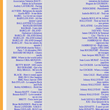
Association Valentin HAÜY -
tentation du bonheur
Fables de la Fontaine
Hugues de COURSON -
Audrey LAVERGNE - Facing
Sankanda
mirrors 2.0
INDOCHINE - Punishment
AUVIDIS - Religions du monde
park
Axelle RED - Je me fâche
Isabelle BOULAY - Tout un
BABEL - La vie est un cirque
jour
BABYLON ZOO - All the
Isabelle BOULAY & Johnny
money's gone
HALLYDAY - Tout au bout de
BALLANTINE'S Le rituel
nos peines
BANGER SISTERS
ISULATINE - Les plus beaux
BAOBAB - 3 mix dub
chants Corses
BARCLAY - ISLAND -
JAD WIO - Victor
Opération Libération
James CHANCE & Terminal
BARCLAY - ISLAND [bleu]
City - The fix is in
BARCLAY - ISLAND [crème]
James TAYLOR - Hourglass
BARCLAY - ISLAND [orange]
JAMIROQUAI - Black
BARCLAY - Tous les talents du
capricorn day
monde 2
JAMIROQUAI - High times,
BATOFAR cherche Tokyo -
singles 1992-2006
Paris 7-16 décembre 2001
Jean ROCHEFORT - Histoires
BAYARD MUSIQUE - Chants
de voyages
sacrés
Jean-Jacques MILTEAU - JJ
BBM - Where in the world (edit)
Milteau
Béatrice URIA-MONZON -
Jean-Louis MURAT - Le cri du
Carmen
papillon
BETTY BOOP - 1001 nuits
Joe COCKER - Let the healing
Bill DERAIME - Qui a bu
begin
Billy BRAGG - Mr love &
Joe COCKER - When a woman
justice
cries
BLACK - Here it comes again
John CALE - Black acetate
BMG 99/11 Hot Sampler
PROMO
BMG News Janvier 1999
Johnny HALLYDAY - Les
Bob DYLAN - Le sampler Rock
duos inédits
and Folk
Johnny HALLYDAY - Rester
Bobby KIMBALL - Hold the
libre
line
Johnny HALLYDAY - Succès
Bonnie RAITT - Come to me
garantis
Bonnie RAITT - Love sneakin'
Johnny HALLYDAY - Un jour
up on you
viendra ²
BRETT - Trois nuits par
Jordi SAVALL/HESPERION
semaine
XXI - Don Quijote de la
Brian McFADDEN - Real to me
Mancha
Brock LANDARS - S.M.D.U.
Julie ZENATTI - À quoi ça sert
Bruno COULAIS - B.O.F. Les
Julie ZENATTI - Mon ami pour