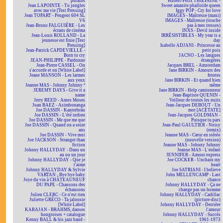
putains
Hubert-Félix THIÉFAINE -
Jean LAPOINTE - Tu jongles
Sweet amanite phalloïde queen
avec ma vie [Test Pressing]
Iggy POP - Cry for love
Jean TOPART - Peugeot 604 SL
IMAGES - Maîtresse (maxi)
V6
IMAGES - Maîtresse (touche
Jean-Bruno FALGUIÈRE - Les
pas à mes tresses)
écrans de cinéma
INXS - Devil inside
Jean-Louis ROLLAND - La
IRRÉSISTIBLES - My year is a
jeunesse est finie [Test
day
Pressing]
Isabelle ADJANI - Princesse au
Jean-Patrick CAPDEVIELLE -
petit pois
Born to cry
JACNO - Les langues
JEAN-PHILIPPE - Pardonne
étrangères
Jean-Pierre CASSEL - On
Jacques BREL - Amsterdam
s'accorde et on [White Label]
Jane BIRKIN - Amours des
Jeane MANSON - Les larmes
feintes
aux yeux
Jane BIRKIN - Et quand bien
Jeanne MAS - Johnny Johnny ²
même
JEREMY DAYS - Give it a
Jane BIRKIN - Help camionneur
name
Jean-Baptiste QUENIN -
Jerry REED - Amos Moses
Veilleur de toutes les nuits
Joan BAEZ - Asimbonanga
Jean-Jacques DEBOUT - Un
Joe DASSIN - Kanterbräu
mot [ACÉTATE]
Joe DASSIN - L'été indien
Jean-Jacques GOLDMAN -
Joe DASSIN - Me que me que
Puisque tu pars
Joe DASSIN - Quand on a seize
Jean-Paul GAULTIER - Noisy
ans
(remix)
Joe DASSIN - Vive moi
Jeanne MAS - Cœur en stéréo
Joe JACKSON - Stranger than
(nouvelle version)
fiction
Jeanne MAS - Johnny Johnny
Johnny HALLYDAY - Dans un
Jeanne MAS - L'enfant
an ou un jour
JENNIFER - Amour express
Johnny HALLYDAY - Que je
Joe COCKER - Unchain my
t'aime
heart
Johnny HALLYDAY & Sylvie
Joe SATRIANI - I believe
VARTAN - Bye bye baby
John MELLENCAMP - Last
Joye du vin à CHÂTEAUNEUF
chance
DU PAPE - Chansons des
Johnny HALLYDAY - Ça ne
échansons
change pas un homme
Julien CLERC - Ce n'est rien
Johnny HALLYDAY - Cadillac
Juliette GRÉCO - Ta jalousie
(picture-disc)
[White Label]
Johnny HALLYDAY - Derrière
KARAJAN - BRAHMS, danses
l'amour
hongroises + catalogue
Johnny HALLYDAY - Succès
Kenny BALL & his jazz band -
1961-1973