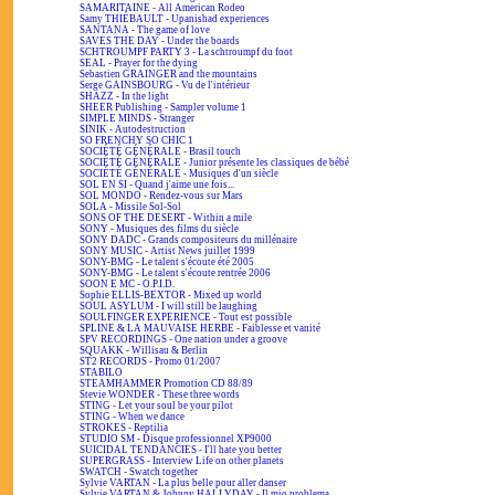
SAMARITAINE - All American Rodeo
Samy THIÉBAULT - Upanishad experiences
SANTANA - The game of love
SAVES THE DAY - Under the boards
SCHTROUMPF PARTY 3 - La schtroumpf du foot
SEAL - Prayer for the dying
Sebastien GRAINGER and the mountains
Serge GAINSBOURG - Vu de l'intérieur
SHAZZ - In the light
SHEER Publishing - Sampler volume 1
SIMPLE MINDS - Stranger
SINIK - Autodestruction
SO FRENCHY SO CHIC 1
SOCIÉTÉ GÉNÉRALE - Brasil touch
SOCIÉTÉ GÉNÉRALE - Junior présente les classiques de bébé
SOCIÉTÉ GÉNÉRALE - Musiques d'un siècle
SOL EN SI - Quand j'aime une fois...
SOL MONDO - Rendez-vous sur Mars
SOLA - Missile Sol-Sol
SONS OF THE DESERT - Within a mile
SONY - Musiques des films du siècle
SONY DADC - Grands compositeurs du millénaire
SONY MUSIC - Artist News juillet 1999
SONY-BMG - Le talent s'écoute été 2005
SONY-BMG - Le talent s'écoute rentrée 2006
SOON E MC - O.P.I.D.
Sophie ELLIS-BEXTOR - Mixed up world
SOUL ASYLUM - I will still be laughing
SOULFINGER EXPERIENCE - Tout est possible
SPLINE & LA MAUVAISE HERBE - Faiblesse et vanité
SPV RECORDINGS - One nation under a groove
SQUAKK - Willisau & Berlin
ST2 RECORDS - Promo 01/2007
STABILO
STEAMHAMMER Promotion CD 88/89
Stevie WONDER - These three words
STING - Let your soul be your pilot
STING - When we dance
STROKES - Reptilia
STUDIO SM - Disque professionnel XP9000
SUICIDAL TENDANCIES - I'll hate you better
SUPERGRASS - Interview Life on other planets
SWATCH - Swatch together
Sylvie VARTAN - La plus belle pour aller danser
Sylvie VARTAN & Johnny HALLYDAY - Il mio problema