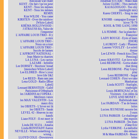
Hawaiian war chant
Jonathan STUART - Wako man
KENT - On fait c'qu'on peut
Julien CLERC - This melody
KENT - Tous les mômes
KAJAGOOGOO - Too shy
KENT - Tous les mômes
(midnight mix)
REMIX
Karen CHERYL - Sing to me
Kim WILDE - You came
mama
KIRSTEN - Over the rainbow
KNORR - campagne Europe 1
[White Label]
hiver 78-79
KRÉMA HOLLYWOOD -
KOOL & THE GANG 1990
J.STRAUSS fils, Valse de
hitmix
l'empereur
LA FEMME - Sur la planche /
L'AFFAIRE LOUIS TRIO - Il y
Françoise
a ceux
LADY ROUGE - Eyes of mars
L'AFFAIRE LOUIS TRIO -
[DIOR]
Nous on a tout
LAURENT - Lady / Pharaon
L'AFFAIRE LOUIS TRIO -
Laurent VOULZY - Le soleil
Succès de larmes
donne
L'AFFRONT NATIONAL -
Lee LEWIS - French kiss [Test
Jean-Marie tu charries
Pressing]
LA LUNA - Les cactus
Lenny KRAVITZ - Let love rule
LAZARE - Infidèle
Leon REDBONE - Gotta shake
Lee DORSEY - Shortnin' bread
that thing
[monoface White Label]
Leon REDBONE - Play Gipsy
Lee ELDRED - How's your
play
love life 1&2
Leon REDBONE - Sugar
Lee REED - Ram ram jam
Leonard COHEN - First we take
Lena GOLD - Radio [Blue
Manhattan
Label]
Linda SCOTT - Starlight,
Leonard BERNSTEIN - Gaîté
starbright
Parisienne d'Offenbach
Louis BERTIGNAC et les
les JARDINS de l'OPÉRA -
Visiteurs - Ces idées-là
Meilleurs vœux
LOVE AND MONEY -
les MAX VALENTIN - Les
Halleluiah man
maux dits
Luc FAIRDAN - T'as de beaux
les OBJETS - L'hiver est là
lolos
les OBJETS - Sarah
Lucien JEUNESSE raconte les
LEVEL 42 - Heaven in my
3 ours
hands
LUNA PARKER - Le challenge
Liane FOLY - Il est mort le
des espoirs
soleil
LUNA PARKER - Tes états
Linda DE SUZA - Amalia
d'âme Eric
Linda RONSTADT/Aaron
Lydia VERKINE - La mélodie
NEVILLE - When something is
des enfants
wrong...
M & Mme FAIRDAN - Beaux
LLOYD COLE - Downtown
lolos