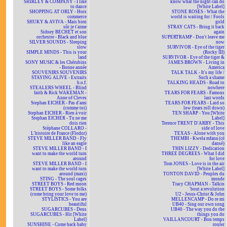
SHIRLEY & COMPANY - I like
know what the night can do
to dance
[White Label]
SHOPPING AT ORLY - Hors
STONE ROSES - What the
commerce
world is waiting for / Fools
SHUKY & AVIVA - Mais bien
gold
sûr je t'aime
STRAY CATS - Bring it back
Sidney BECHET et son
again
orchestre - Black and blue
SUPERTRAMP - Don't leave me
SILVER SOUNDS - Sleeping
now
slow
SURVIVOR - Eye of the tiger
SIMPLE MINDS - This is your
(Rocky III)
land
SURVIVOR - Eye of the tiger &
SONY MUSIC & les Chérubins
JAMES BROWN - Living in
- Bonne année
America
SOUVENIRS SOUVENIRS
TALK TALK - It's my life /
STAYING ALIVE - Extraits
Such a shame
b.o.f.
TALKING HEADS - Road to
STEALERS WHEEL - Blind
nowhere
faith & Rick WAKEMAN -
TEARS FOR FEARS - Famous
Anne of Cleves
last words
Stephan EICHER - Pas d'ami
TEARS FOR FEARS - Laid so
(comme toi)
low (tears roll down)
Stephan EICHER - Rien à voir
TEN SHARP - You [White
Stephan EICHER - Tu ne me
Label]
dois rien
Terence TRENT D'ARBY - This
Stéphane COLLARO -
side of love
L'histoire de France (Flodor)
TEXAS - Alone with you
STEVE MILLER BAND - Fly
THEMBI - Kwela mfana (cé
like an eagle
dansé)
STEVE MILLER BAND - I
THIN LIZZY - Dedication
want to make the world turn
THREE DEGREES - What I did
around
for love
STEVE MILLER BAND - I
Tom JONES - Love is in the air
want to make the world turn
[White Label]
around (maxi)
TONTON DAVID - Peuples du
STING - The soul cages
monde
STREET BOYS - Red moon
Tracy CHAPMAN - Talkin
STREET BOYS - Some folks
'bout a revolution
(come bring your love to me)
U2 - Jesus-Christ & John
STYLISTICS - You are
MELLENCAMP - Do re mi
beautiful
UB40 - Sing our own song
SUGARCUBES - Deus
UB40 - The way you do the
SUGARCUBES - Hit [White
things you do
Label]
VAILLANCOURT - Bon temps
SUNSHINE - Come back baby
rouler