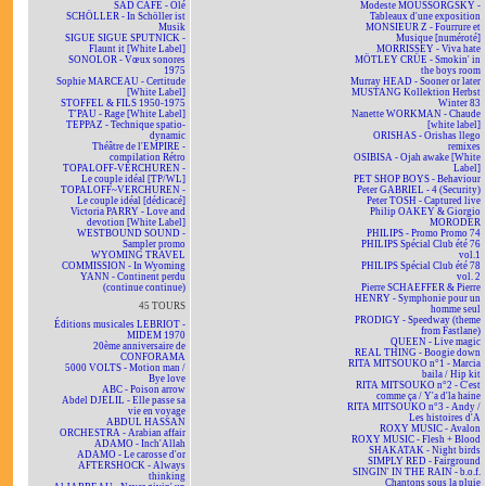
SAD CAFÉ - Olé
Modeste MOUSSORGSKY -
SCHÖLLER - In Schöller ist
Tableaux d'une exposition
Musik
MONSIEUR Z - Fourrure et
SIGUE SIGUE SPUTNICK -
Musique [numéroté]
Flaunt it [White Label]
MORRISSEY - Viva hate
SONOLOR - Vœux sonores
MÖTLEY CRÜE - Smokin' in
1975
the boys room
Sophie MARCEAU - Certitude
Murray HEAD - Sooner or later
[White Label]
MUSTANG Kollektion Herbst
STOFFEL & FILS 1950-1975
Winter 83
T'PAU - Rage [White Label]
Nanette WORKMAN - Chaude
TEPPAZ - Technique spatio-
[white label]
dynamic
ORISHAS - Orishas llego
Théâtre de l'EMPIRE -
remixes
compilation Rétro
OSIBISA - Ojah awake [White
TOPALOFF-VERCHUREN -
Label]
Le couple idéal [TP/WL]
PET SHOP BOYS - Behaviour
TOPALOFF~VERCHUREN -
Peter GABRIEL - 4 (Security)
Le couple idéal [dédicacé]
Peter TOSH - Captured live
Victoria PARRY - Love and
Philip OAKEY & Giorgio
devotion [White Label]
MORODER
WESTBOUND SOUND -
PHILIPS - Promo Promo 74
Sampler promo
PHILIPS Spécial Club été 76
WYOMING TRAVEL
vol.1
COMMISSION - In Wyoming
PHILIPS Spécial Club été 78
YANN - Continent perdu
vol. 2
(continue continue)
Pierre SCHAEFFER & Pierre
HENRY - Symphonie pour un
45 TOURS
homme seul
PRODIGY - Speedway (theme
Éditions musicales LEBRIOT -
from Fastlane)
MIDEM 1970
QUEEN - Live magic
20ème anniversaire de
REAL THING - Boogie down
CONFORAMA
RITA MITSOUKO n°1 - Marcia
5000 VOLTS - Motion man /
baila / Hip kit
Bye love
RITA MITSOUKO n°2 - C'est
ABC - Poison arrow
comme ça / Y'a d'la haine
Abdel DJELIL - Elle passe sa
RITA MITSOUKO n°3 - Andy /
vie en voyage
Les histoires d'A
ABDUL HASSAN
ROXY MUSIC - Avalon
ORCHESTRA - Arabian affair
ROXY MUSIC - Flesh + Blood
ADAMO - Inch'Allah
SHAKATAK - Night birds
ADAMO - Le carosse d'or
SIMPLY RED - Fairground
AFTERSHOCK - Always
SINGIN' IN THE RAIN - b.o.f.
thinking
Chantons sous la pluie