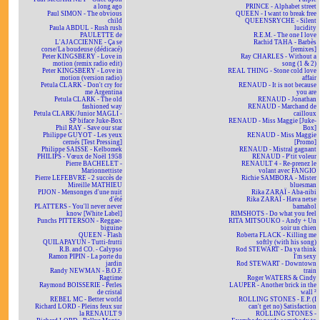
a long ago
PRINCE - Alphabet street
Paul SIMON - The obvious
QUEEN - I want to break free
child
QUEENSRYCHE - Silent
Paula ABDUL - Rush rush
lucidity
PAULETTE de
R.E.M. - The one I love
L'AJACCIENNE - Ça se
Rachid TAHA - Barbès
corse/La boudeuse (dédicacé)
[remixes]
Peter KINGSBERY - Love in
Ray CHARLES - Without a
motion (remix radio edit)
song (1 & 2)
Peter KINGSBERY - Love in
REAL THING - Stone cold love
motion (version radio)
affair
Petula CLARK - Don't cry for
RENAUD - It is not because
me Argentina
you are
Petula CLARK - The old
RENAUD - Jonathan
fashioned way
RENAUD - Marchand de
Petula CLARK/Junior MAGLI -
cailloux
SP biface Juke-Box
RENAUD - Miss Maggie [Juke-
Phil RAY - Save our star
Box]
Philippe GUYOT - Les yeux
RENAUD - Miss Maggie
cernés [Test Pressing]
[Promo]
Philippe SAISSE - Kelbomek
RENAUD - Mistral gagnant
PHILIPS - Vœux de Noël 1958
RENAUD - P'tit voleur
Pierre BACHELET -
RENAULT 4 - Re-prenez le
Marionnettiste
volant avec FANGIO
Pierre LEFEBVRE - 2 succès de
Richie SAMBORA - Mister
Mireille MATHIEU
bluesman
PIJON - Mensonges d'une nuit
Rika ZARAÏ - Aba-nibi
d'été
Rika ZARAÏ - Hava netse
PLATTERS - You'll never never
bamahol
know [White Label]
RIMSHOTS - Do what you feel
Punchs PITTERSON - Reggae-
RITA MITSOUKO - Andy + Un
biguine
soir un chien
QUEEN - Flash
Roberta FLACK - Killing me
QUILAPAYUN - Tutti-frutti
softly (with his song)
R.B. and CO. - Calypso
Rod STEWART - Da ya think
Ramon PIPIN - La porte du
I'm sexy
jardin
Rod STEWART - Downtown
Randy NEWMAN - B.O.F.
train
Ragtime
Roger WATERS & Cindy
Raymond BOISSERIE - Perles
LAUPER - Another brick in the
de cristal
wall ²
REBEL MC - Better world
ROLLING STONES - E.P. (I
Richard LORD - Pleins feux sur
can't get no) Satisfaction
la RENAULT 9
ROLLING STONES -