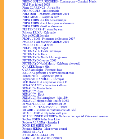
PHONO SUECIA RECORDS - Contemporary Classical Music
PIAS Play it loud 2005
Pierre CLARENCE - Air de fête
PISHROGUES - Indispensable
POLYDOR - Tendances Automne 2001
POLYGRAM - Classics & Jazz
POP & CORN - La fête de la musique
POP & CORN - Les Classiques en chansons
POP & CORN - Noël en chansons
PRETENDERS - I'll stand by you
Princess ERIKA - Calomnie
Prix de ROME lorrains
PROPUL'SON - Printemps de Bourges 2007
PSCHENT All-Star crew MIDEM 2008
PSCHENT MIDEM 2009
PULP - Help the aged
PUTUMAYO - Fiesta Putumayo
PUTUMAYO - Kids
PUTUMAYO - North African groove
PUTUMAYO Grooves 2003
PUTUMAYO World Music - Celebrate the world
QUAKER Energy Mix
QVAR Autohaler - Finement jazz
RADIKAL présente The revolution of cool
Ramon PIPIN - La porte du jardin
Raymond CHANDLER - Le crayon
RED DANCE - Compilation mini CD
RENAISSANCE - Soundtrack album
RENAUD - Master Serie
RENAULT - Jazz
RENAULT - Rock
RENAULT fête la musique - juin 1994
RENAULT Mégane série limitée BOSE
RFM/APÉRICUBE - Moments en Or
RHÔNE-ALPES Music 2012 - France
RICARD - Les titres incontournables de l'été
ROACHFORD - Only to be with you
ROADRUNNER RECORDS - Onde de choc spécial 25ème anniversaire
Robben FORD & the Blue Line
Roberto ALAGNA - Sampler 1
ROCK EN SEINE 2009
Romane SERDA - Mon envers de moi
RROSE SELAVY
RYTHME COLLECTION
SAINT GEORGE et les 7 glaives