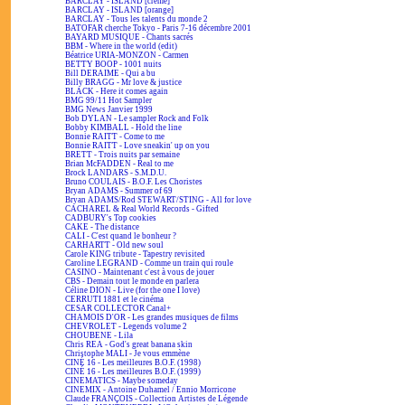
BARCLAY - ISLAND [crème]
BARCLAY - ISLAND [orange]
BARCLAY - Tous les talents du monde 2
BATOFAR cherche Tokyo - Paris 7-16 décembre 2001
BAYARD MUSIQUE - Chants sacrés
BBM - Where in the world (edit)
Béatrice URIA-MONZON - Carmen
BETTY BOOP - 1001 nuits
Bill DERAIME - Qui a bu
Billy BRAGG - Mr love & justice
BLACK - Here it comes again
BMG 99/11 Hot Sampler
BMG News Janvier 1999
Bob DYLAN - Le sampler Rock and Folk
Bobby KIMBALL - Hold the line
Bonnie RAITT - Come to me
Bonnie RAITT - Love sneakin' up on you
BRETT - Trois nuits par semaine
Brian McFADDEN - Real to me
Brock LANDARS - S.M.D.U.
Bruno COULAIS - B.O.F. Les Choristes
Bryan ADAMS - Summer of 69
Bryan ADAMS/Rod STEWART/STING - All for love
CACHAREL & Real World Records - Gifted
CADBURY's Top cookies
CAKE - The distance
CALI - C'est quand le bonheur ?
CARHARTT - Old new soul
Carole KING tribute - Tapestry revisited
Caroline LEGRAND - Comme un train qui roule
CASINO - Maintenant c'est à vous de jouer
CBS - Demain tout le monde en parlera
Céline DION - Live (for the one I love)
CERRUTI 1881 et le cinéma
CESAR COLLECTOR Canal+
CHAMOIS D'OR - Les grandes musiques de films
CHEVROLET - Legends volume 2
CHOUBENE - Lila
Chris REA - God's great banana skin
Christophe MALI - Je vous emmène
CINÉ 16 - Les meilleures B.O.F. (1998)
CINÉ 16 - Les meilleures B.O.F. (1999)
CINEMATICS - Maybe someday
CINEMIX - Antoine Duhamel / Ennio Morricone
Claude FRANÇOIS - Collection Artistes de Légende