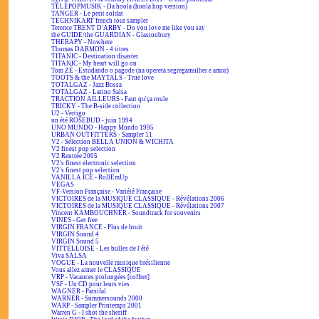
TÉLÉPOPMUSIK - Da hoola (hoola hop version)
TANGER - Le petit soldat
TECHNIKART french tour sampler
Terence TRENT D'ARBY - Do you love me like you say
the GUIDE/the GUARDIAN - Glastonbury
THERAPY - Nowhere
Thomas DARMON - 4 titres
TITANIC - Destination disaster
TITANIC - My heart will go on
Tom ZÉ - Estudando o pagode (na opereta segregamulher e amor)
TOOTS & the MAYTALS - True love
TOTALGAZ - Jazz Bossa
TOTALGAZ - Latino Salsa
TRACTION AILLEURS - Faut qu'ça roule
TRICKY - The B-side collection
U2 - Vertigo
un été ROSEBUD - juin 1994
UNO MUNDO - Happy Mundo 1995
URBAN OUTFITTERS - Sampler 11
V2 - Sélection BELLA UNION & WICHITA
V2 finest pop selection
V2 Rentrée 2005
V2's finest electronic selection
V2's finest pop selection
VANILLA ICE - RollEmUp
VEGAS
VF-Version Française - Variété Française
VICTOIRES de la MUSIQUE CLASSIQUE - Révélations 2006
VICTOIRES de la MUSIQUE CLASSIQUE - Révélations 2007
Vincent KAMBOUCHNER - Soundtrack for souvenirs
VINES - Get free
VIRGIN FRANCE - Plus de bruit
VIRGIN Sound 4
VIRGIN Sound 5
VITTELLOISE - Les bulles de l'été
Viva SALSA
VOGUE - La nouvelle musique brésilienne
Vous allez aimer le CLASSIQUE
VRP - Vacances prolongées [coffret]
VSF - Un CD pour leurs vies
WAGNER - Parsifal
WARNER - Summersounds 2000
WARP - Sampler Printemps 2001
Warren G - I shot the sheriff