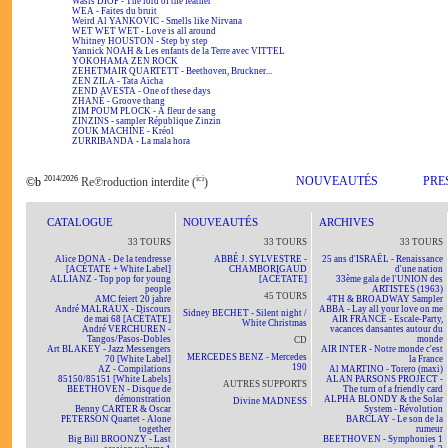
Wasis DIOP - The lord of the feather
WEA - Faites du bruit
Weird Al YANKOVIC - Smells like Nirvana
WET WET WET - Love is all around
Whitney HOUSTON - Step by step
Yannick NOAH & Les enfants de la Terre avec VITTEL
YOKOHAMA ZEN ROCK
ZEHETMAIR QUARTETT - Beethoven, Bruckner...
ZEN ZILA - Tata Aïcha
ZEND AVESTA - One of these days
ZHANÉ - Groove thang
ZIM POUM PLOCK - A fleur de sang
ZINZINS - sampler République Zinzin
ZOUK MACHINE - Kréol
ZURRIBANDA - La mala hora
2014/2026
ici
NOUVEAUTÉS
PRE
©b
Re℗roduction interdite (
)
CATALOGUE
NOUVEAUTÉS
ARCHIVES
33 TOURS
33 TOURS
33 TOURS
Alice DONA - De la tendresse
ABBÉ J. SYLVESTRE -
25 ans d'ISRAËL - Renaissance
[ACÉTATE + White Label]
CHAMBORIGAUD
d'une nation
ALLIANZ - Top pop for young
[ACÉTATE]
33ème gala de l'UNION des
people
ARTISTES (1963)
45 TOURS
AMC feiert 20 jahre
4TH & BROADWAY Sampler
André MALRAUX - Discours
ABBA - Lay all your love on me
Sidney BECHET - Silent night /
de mai 68 [ACÉTATE]
AIR FRANCE - Escale-Party,
White Christmas
André VERCHUREN -
vacances dansantes autour du
Tangos/Pasos-Dobles
monde
CD
Art BLAKEY - Jazz Messengers
AIR INTER - Notre monde c'est
MERCEDES BENZ - Mercedes
70 [White Label]
la France
190
AZ - Compilations
Al MARTINO - Torero (maxi)
85150/85151 [White Labels]
ALAN PARSONS PROJECT -
AUTRES SUPPORTS
BEETHOVEN - Disque de
The turn of a friendly card
démonstration
ALPHA BLONDY & the Solar
Divine MADNESS
Benny CARTER & Oscar
System - Révolution
PETERSON Quartet - Alone
BARCLAY - Le son de la
together
rumeur
Big Bill BROONZY - Last
BEETHOVEN - Symphonies 1