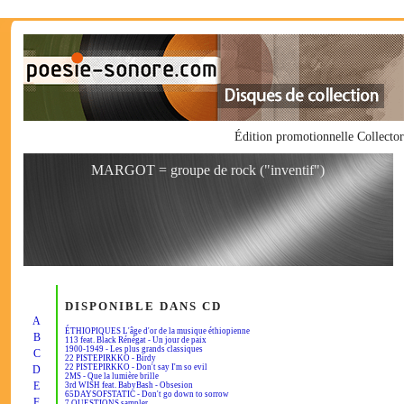
Édition promotionnelle Collec
MARGOT = groupe de rock ("inventif")
DISPONIBLE DANS CD
A
ÉTHIOPIQUES L'âge d'or de la musique éthiopienne
B
113 feat. Black Rénégat - Un jour de paix
1900-1949 - Les plus grands classiques
C
22 PISTEPIRKKO - Birdy
22 PISTEPIRKKO - Don't say I'm so evil
D
2MS - Que la lumière brille
E
3rd WISH feat. BabyBash - Obsesion
65DAYSOFSTATIC - Don't go down to sorrow
F
7 QUESTIONS sampler