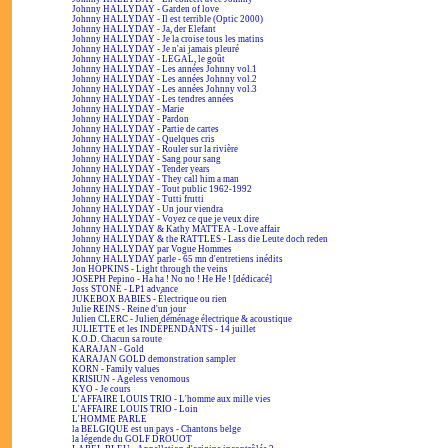
Johnny HALLYDAY - Garden of love
Johnny HALLYDAY - Il est terrible (Optic 2000)
Johnny HALLYDAY - Ja, der Elefant
Johnny HALLYDAY - Je la croise tous les matins
Johnny HALLYDAY - Je n'ai jamais pleuré
Johnny HALLYDAY - LEGAL, le goût
Johnny HALLYDAY - Les années Johnny vol.1
Johnny HALLYDAY - Les années Johnny vol.2
Johnny HALLYDAY - Les années Johnny vol.3
Johnny HALLYDAY - Les tendres années
Johnny HALLYDAY - Marie
Johnny HALLYDAY - Pardon
Johnny HALLYDAY - Partie de cartes
Johnny HALLYDAY - Quelques cris
Johnny HALLYDAY - Rouler sur la rivière
Johnny HALLYDAY - Sang pour sang
Johnny HALLYDAY - Tender years
Johnny HALLYDAY - They call him a man
Johnny HALLYDAY - Tout public 1962-1992
Johnny HALLYDAY - Tutti frutti
Johnny HALLYDAY - Un jour viendra
Johnny HALLYDAY - Voyez ce que je veux dire
Johnny HALLYDAY & Kathy MATTEA - Love affair
Johnny HALLYDAY & the RATTLES - Lass die Leute doch reden
Johnny HALLYDAY par Vogue Hommes
Johnny HALLYDAY parle - 65 mn d'entretiens inédits
Jon HOPKINS - Light through the veins
JOSEPH Pepino - Ha ha ! No no ! He He ! [dédicacé]
Joss STONE - LP1 advance
JUKEBOX BABIES - Électrique ou rien
Julie REINS - Reine d'un jour
Julien CLERC - Julien déménage électrique & acoustique
JULIETTE et les INDÉPENDANTS - 14 juillet
K.O.D. Chacun sa route
KARAJAN - Gold
KARAJAN GOLD demonstration sampler
KORN - Family values
KRISIUN - Ageless venomous
KYO - Je cours
L'AFFAIRE LOUIS TRIO - L'homme aux mille vies
L'AFFAIRE LOUIS TRIO - Loin
L'HOMME PARLE
la BELGIQUE est un pays - Chantons belge
la légende du GOLF DROUOT