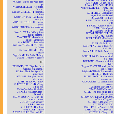
ARTHUR H - Le baron noir
WHAM - Where did your heart
ARTHUR H - Le goût du H
go
Ashanti ROY Pablo MOSES
William SHELLER - Fier et fou
Winston JARRETT - Natty will
de vous
fly again
William SHELLER - Le carnet à
AUTECHRE - Cichlisuite
spirale
mechanically reclaimed
WON TON TON - Can I come
BÉNABAR - Le dîner
near you
BABA YAGA - Back in the
WONDER STUFF - The size of
USSR
a cow
BB KING - Grandes mitos
WOODENTOPS - You make me
BBM - City of gold
feel
BEL CANTO - Rumour
Yves DUTEIL - J'ai la guitare
BETWEEN THE BURIED
qui me démange
AND ME - Colors
Yves DUTEIL - Prendre un
BLUE SILVER - Musiques
enfant (à Martine)
d'Algérie
Yves DUTEIL - Tarentelle
BLUR - Girls & boys
Yves SAINT-LAURENT - Paris
Bob DYLAN Live at Carnegie
je t'aime
Hall 1963
Zachary RICHARD - My
Bob MARLEY & the Wailers -
Nanette
Kaya
Ziggy MARLEY & the Melody
BORDERS & 6° - Your musical
Makers - Tomorrow people
passport
BRETONS - Chanson rock été
CD
2007
ÉTHIOPIQUES L'âge d'or de la
Brigitte FONTAINE - Ah que la
musique éthiopienne
vie est belle
113 feat. Black Rénégat - Un
Brigitte FONTAINE + Areski +
jour de paix
HIGELIN - D'ailleurs
1900-1949 - Les plus grands
BUFFALO GRILL - Pour ton
classiques
anniversaire
22 PISTEPIRKKO - Birdy
CAP OCÉAN - La compilation
22 PISTEPIRKKO - Don't say
océane
I'm so evil
Chantons BRASSENS
2MS - Que la lumière brille
CHATS D'OC - Pompe 2
3rd WISH feat. BabyBash -
CHER - The music's no good
Obsesion
without you
65DAYSOFSTATIC - Don't go
CHRONICART/PEOPLESOUN
down to sorrow
- Chronic'Organic
7 QUESTIONS sampler
CORNU - CD bonus live
A & B - Suzanne
COUNTRY MUSIC
A FILETTA - Don Juan
ASSOCIATION Awards 1993
Abed AZRIÉ - Suerte
CRISTINA - Doll in the box
ABSENT FRIENDS 4 track CD
CRISTINA - Sleep it off