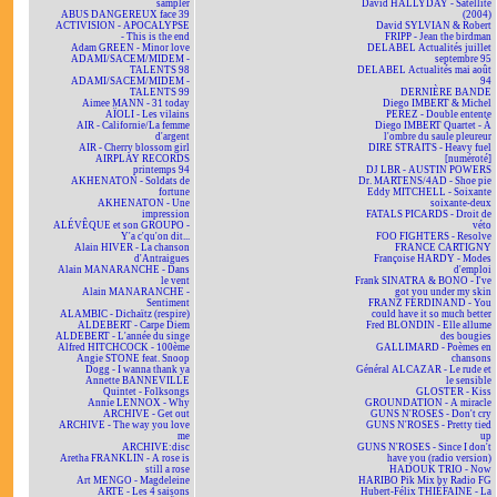
sampler
David HALLYDAY - Satellite
ABUS DANGEREUX face 39
(2004)
ACTIVISION - APOCALYPSE
David SYLVIAN & Robert
- This is the end
FRIPP - Jean the birdman
Adam GREEN - Minor love
DELABEL Actualités juillet
ADAMI/SACEM/MIDEM -
septembre 95
TALENTS 98
DELABEL Actualités mai août
ADAMI/SACEM/MIDEM -
94
TALENTS 99
DERNIÈRE BANDE
Aimee MANN - 31 today
Diego IMBERT & Michel
AÏOLI - Les vilains
PEREZ - Double entente
AIR - Californie/La femme
Diego IMBERT Quartet - À
d'argent
l'ombre du saule pleureur
AIR - Cherry blossom girl
DIRE STRAITS - Heavy fuel
AIRPLAY RECORDS
[numéroté]
printemps 94
DJ LBR - AUSTIN POWERS
AKHENATON - Soldats de
Dr. MARTENS/4AD - Shoe pie
fortune
Eddy MITCHELL - Soixante
AKHENATON - Une
soixante-deux
impression
FATALS PICARDS - Droit de
ALÉVÊQUE et son GROUPO -
véto
Y'a c'qu'on dit...
FOO FIGHTERS - Resolve
Alain HIVER - La chanson
FRANCE CARTIGNY
d'Antraigues
Françoise HARDY - Modes
Alain MANARANCHE - Dans
d'emploi
le vent
Frank SINATRA & BONO - I've
Alain MANARANCHE -
got you under my skin
Sentiment
FRANZ FERDINAND - You
ALAMBIC - Dichaïtz (respire)
could have it so much better
ALDEBERT - Carpe Diem
Fred BLONDIN - Elle allume
ALDEBERT - L'année du singe
des bougies
Alfred HITCHCOCK - 100ème
GALLIMARD - Poèmes en
Angie STONE feat. Snoop
chansons
Dogg - I wanna thank ya
Général ALCAZAR - Le rude et
Annette BANNEVILLE
le sensible
Quintet - Folksongs
GLOSTER - Kiss
Annie LENNOX - Why
GROUNDATION - A miracle
ARCHIVE - Get out
GUNS N'ROSES - Don't cry
ARCHIVE - The way you love
GUNS N'ROSES - Pretty tied
me
up
ARCHIVE:disc
GUNS N'ROSES - Since I don't
Aretha FRANKLIN - A rose is
have you (radio version)
still a rose
HADOUK TRIO - Now
Art MENGO - Magdeleine
HARIBO Pik Mix by Radio FG
ARTE - Les 4 saisons
Hubert-Félix THIÉFAINE - La