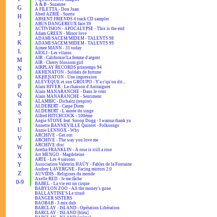
A & B - Suzanne
G
A FILETTA - Don Juan
Abed AZRIÉ - Suerte
H
ABSENT FRIENDS 4 track CD sampler
ABUS DANGEREUX face 39
I
ACTIVISION - APOCALYPSE - This is the end
J
Adam GREEN - Minor love
ADAMI/SACEM/MIDEM - TALENTS 98
K
ADAMI/SACEM/MIDEM - TALENTS 99
Aimee MANN - 31 today
L
AÏOLI - Les vilains
AIR - Californie/La femme d'argent
M
AIR - Cherry blossom girl
AIRPLAY RECORDS printemps 94
N
AKHENATON - Soldats de fortune
O
AKHENATON - Une impression
ALÉVÊQUE et son GROUPO - Y'a c'qu'on dit...
P
Alain HIVER - La chanson d'Antraigues
Alain MANARANCHE - Dans le vent
Q
Alain MANARANCHE - Sentiment
ALAMBIC - Dichaïtz (respire)
R
ALDEBERT - Carpe Diem
ALDEBERT - L'année du singe
S
Alfred HITCHCOCK - 100ème
T
Angie STONE feat. Snoop Dogg - I wanna thank ya
Annette BANNEVILLE Quintet - Folksongs
U
Annie LENNOX - Why
ARCHIVE - Get out
V
ARCHIVE - The way you love me
ARCHIVE:disc
W
Aretha FRANKLIN - A rose is still a rose
Art MENGO - Magdeleine
X
ARTE - Les 4 saisons
Y
Association Valentin HAÜY - Fables de la Fontaine
Audrey LAVERGNE - Facing mirrors 2.0
Z
AUVIDIS - Religions du monde
Axelle RED - Je me fâche
0-9
BABEL - La vie est un cirque
BABYLON ZOO - All the money's gone
BALLANTINE'S Le rituel
BANGER SISTERS
BAOBAB - 3 mix dub
BARCLAY - ISLAND - Opération Libération
BARCLAY - ISLAND [bleu]