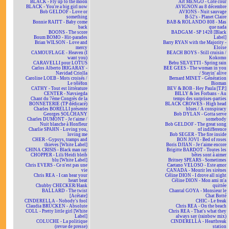
BLACK - Fly up to the moon
Art MENGO - Côté cour
BLACK - You're a big girl now
AVIGNON au 8 décembre
Bob GELDOF - Love or
AVIONS - Nuit sauvage
something
B-52's - Planet Claire
Bonnie RAITT - Baby come
BAB & ROLANDO 808 - Mas
back
que nada
BOONS - The score
BADGAM - SP 1428 [Black
Boum BOMO - Hit-parades
Label]
Brian WILSON - Love and
Barry RYAN with the Majority -
mercy
Eloïse
CAMOUFLAGE - Heaven (I
BEACH BOYS - Still cruisin /
want you)
Kokomo
CARAVELLI pour LOTUS
Bebu SILVETTI - Spring rain
Carlos Alberto IRIGARAY -
BEE GEES - The woman in you
Navidad Criolla
/ Stayin' alive
Caroline LOEB - Mots croisés /
Bernard MINET - Génération
Le téléfon
Bioman
CATHY - Tout est littérature
BEV & BOB - Hey Paula [T.P.]
CENTER - Navsiegda
BILLY & les Forbans - Au
Chant du 7ème Congrès de la
temps des surprises-parties
BONNETERIE (TP dédicacé)
BLACK CROWES - High head
Charles BORELLI présente
blues / A conspiracy
Georges SOLCHANY
Bob DYLAN - Gotta serve
Charles DUMONT - Je t'aime /
somebody
Nuit blanche à Honfleur
Bob GELDOF - The great song
Charlie SPAHN - Loving you,
of indifference
loving me
Bob SEGER - The fire inside
CHER - Gypsys, tramps and
BON JOVI - Bed of roses
thieves [White Label]
Boris DJIAN - Je t'aime encore
CHINA CRISIS - Black man ray
Brigitte BARDOT - Toutes les
CHOPPER - Lili/Heidi bleib
bêtes sont à aimer
blu [White Label]
Britney SPEARS - Sometimes
Chris EVERS - Ce n'est pas une
Caetano VELOSO - Este amor
vie
CANADA - Mourir les sirènes
Chris REA - I can hear your
Céline DION - I drove all night
heart beat
Céline DION - Mon ami m'a
Chubby CHECKER/Hank
quittée
BALLARD - The twist
Chantal GOYA - Monsieur le
[Acétate]
Chat Botté
CINDERELLA - Nobody's fool
CHIC - Le freak
Claudia BRÜCKEN - Absolute
Chris REA - On the beach
COLL - Pretty little girl [White
Chris REA - That's what they
Label]
always say (rainbow mix)
COLUCHE - La politique
CINDERELLA - Heartbreak
(revue de presse)
station