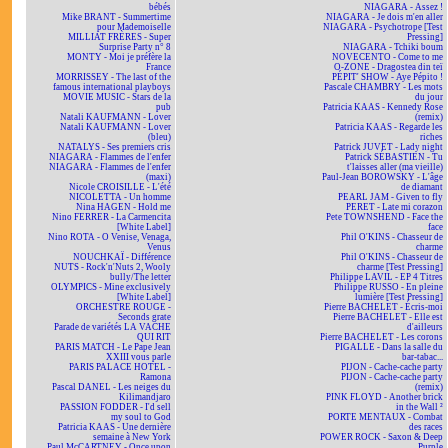
bébés
NIAGARA - Assez !
Mike BRANT - Summertime
NIAGARA - Je dois m'en aller
pour Mademoiselle
NIAGARA - Psychotrope [Test
MILLIAT FRÈRES - Super
Pressing]
Surprise Party n° 8
NIAGARA - Tchiki boum
MONTY - Moi je préfère la
NOVECENTO - Come to me
France
O-ZONE - Dragostea din teï
MORRISSEY - The last of the
PÉPIT' SHOW - Aye Pépito !
famous international playboys
Pascale CHAMBRY - Les mots
MOVIE MUSIC - Stars de la
du jour
pub
Patricia KAAS - Kennedy Rose
Natali KAUFMANN - Lover
(remix)
Natali KAUFMANN - Lover
Patricia KAAS - Regarde les
(bleu)
riches
NATALYS - Ses premiers cris
Patrick JUVET - Lady night
NIAGARA - Flammes de l'enfer
Patrick SÉBASTIEN - Tu
NIAGARA - Flammes de l'enfer
t'laisses aller (ma vieille)
(maxi)
Paul-Jean BOROWSKY - L'âge
Nicole CROISILLE - L'été
de diamant
NICOLETTA - Un homme
PEARL JAM - Given to fly
Nina HAGEN - Hold me
PERET - Late mi corazon
Nino FERRER - La Carmencita
Pete TOWNSHEND - Face the
[White Label]
face
Nino ROTA - O Venise, Venaga,
Phil O'KINS - Chasseur de
Venus
charme
NOUCHKAÏ - Différence
Phil O'KINS - Chasseur de
NUTS - Rock'n'Nuts 2, Wooly
charme [Test Pressing]
bully/The letter
Philippe LAVIL - EP 4 Titres
OLYMPICS - Mine exclusively
Philippe RUSSO - En pleine
[White Label]
lumière [Test Pressing]
ORCHESTRE ROUGE -
Pierre BACHELET - Écris-moi
Seconds grate
Pierre BACHELET - Elle est
Parade de variétés LA VACHE
d'ailleurs
QUI RIT
Pierre BACHELET - Les corons
PARIS MATCH - Le Pape Jean
PIGALLE - Dans la salle du
XXIII vous parle
bar-tabac...
PARIS PALACE HOTEL -
PIJON - Cache-cache party
Ramona
PIJON - Cache-cache party
Pascal DANEL - Les neiges du
(remix)
Kilimandjaro
PINK FLOYD - Another brick
PASSION FODDER - I'd sell
in the Wall ²
my soul to God
PORTE MENTAUX - Combat
Patricia KAAS - Une dernière
des races
semaine à New York
POWER ROCK - Saxon & Deep
Paul McCARTNEY - Once upon
Purple