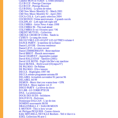
Claudio MONTEVERDI - L'Orfeo (extraits)
CLUB CCF - Prestige Classique
CLUB CCF - Prestige Rossini
CLUB DIAL - Le plein de tubes
CMJ New Music Monthly 91 - March 2001
CMJ New Music Monthly 92 - April 2001
COCA-COLA - Let's party selection 2004
COCHONOU 25ème anniversaire - 3 grands succès
COLDPLAY - Left right left right left
COLUMBIA - Artist News 4 mars 1998
COLUMBIA 96 - The road ahead
COLUMBIA Et toi t'écoutes quoi ? 96
CRÉDIT MUTUEL - Collection
CRÉOLE CHOIR OF CUBA - Tande-la
CYRIUS - Le sang des roses
DÉCOUVREZ-LES AVANT LES AUTRES volume 4
DANCE PARTY - le meilleur de la Dance
Daniel LAVOIE - Docteur tendresse
Daniel LEVI - Le cœur ouvert
Daniel ZIMMERMANN - Bone machine
David BRIOT - Phonik mouvement
David CHARVET - Apprendre à aimer
David HALLYDAY - Satellite (2005)
David LEE ROTH - Night life/She's my machine
David McNEIL - Hollywood (Olympia 97)
DE PALMAS - De Palmas
DE PALMAS - Elle s'ennuie
DECCA - Highlights 1997-98
DECCA release programme autumn 89
DELABEL Actualités novembre 95 janvier 96
DELABEL été 99
DEMON - Music that you wanna hear + EPK
DETAILS - Music matters vol. 8
DISCO PARTY - La fièvre du disco
DJ LBR - LE CORRUPTEUR
DNA - La serenissima
DOCK DES SUDS - Solidaires
DOLIVEUX - Doliveux
Dominique DALCAN - L'air de rien
DOMINO nouveautés 98/99
DRAGONBALL Z + SAILOR MOON
E-MOTION - This is how we are
éd. Philippe PICQUIER - Contes chinois
Eddy MITCHELL/NEVILLE Brothers - Tell it like it is
EDEL Collection 96 acte 1