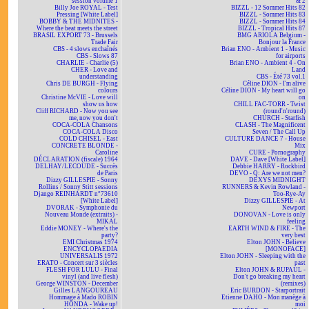
session volume 1
& 2
Billy Joe ROYAL - Test
BIZZL - 12 Sommer Hits 82
Pressing [White Label]
BIZZL - Sommer Hits 83
BOBBY & THE MIDNITES -
BIZZL - Sommer Hits 84
Where the beat meets the street
BIZZL - Tropical Hits 87
BRASIL EXPORT 73 - Brussels
BMG ARIOLA Belgium -
Trade Fair
Bonjour la France
CBS - 4 slows enchaînés
Brian ENO - Ambient 1 - Music
CBS - Slows 87
for airports
CHARLIE - Charlie (5)
Brian ENO - Ambient 4 - On
CHER - Love and
Land
understanding
CBS - Été 73 vol.1
Chris DE BURGH - Flying
Céline DION - I'm alive
colours
Céline DION - My heart will go
Christine McVIE - Love will
on
show us how
CHILL FAC-TORR - Twist
Cliff RICHARD - Now you see
(round'n'round)
me, now you don't
CHURCH - Starfish
COCA-COLA Chansons
CLASH - The Magnificent
COCA-COLA Disco
Seven / The Call Up
COLD CHISEL - East
CULTURE DANCE 7 - House
CONCRETE BLONDE -
Mix
Caroline
CURE - Pornography
DÉCLARATION (fiscale) 1964
DAVE - Dave [White Label]
DELHAY/LECOUDE - Succès
Debbie HARRY - Rockbird
de Paris
DEVO - Q: Are we not men?
Dizzy GILLESPIE - Sonny
DEXYS MIDNIGHT
Rollins / Sonny Stitt sessions
RUNNERS & Kevin Rowland -
Django REINHARDT n°73610
Too-Rye-Ay
[White Label]
Dizzy GILLESPIE - At
DVORAK - Symphonie du
Newport
Nouveau Monde (extraits) -
DONOVAN - Love is only
MIKAL
feeling
Eddie MONEY - Where's the
EARTH WIND & FIRE - The
party?
very best
EMI Christmas 1974
Elton JOHN - Believe
ENCYCLOPAEDIA
[MONOFACE]
UNIVERSALIS 1972
Elton JOHN - Sleeping with the
ERATO - Concert sur 3 siècles
past
FLESH FOR LULU - Final
Elton JOHN & RUPAUL -
vinyl (and live flesh)
Don't go breaking my heart
George WINSTON - December
(remixes)
Gilles LANGOUREAU
Eric BURDON - Starportrait
Hommage à Mado ROBIN
Etienne DAHO - Mon manège à
HONDA - Wake up!
moi