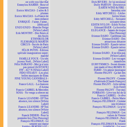
on with you like that
Dick RIVERS - Je t'ai reconnue
Emmylou HARRIS - Rose of
Dolly PARTON - Downtown
Cimarron
EARTH WIND & FIRE -
Enrico MACIAS - 2 ailes & 3
Saturday nite
plumes
Eddy MITCHELL - Lèche-
Enrico MACIAS - La France de
bottes blues
mon enfance
Eddy MITCHELL - Soixante
ENRIQUÉ - J'aime, J'aime...
soixante-deux
[dédicacé]
EDITH NYLON - Edith Nylon
ENZO ENZO - Blanche Neige
Edouard BAER - La bostella
[White Label]
ELEGANCE - Jamais de risque
Erik MONTRY - Des fleurs et
[Test Pressing]
des fusils
Etienne DAHO - Caribbean sea
ETHNIKOLOR
Etienne DAHO - Des
F.LEMARQUE/MARTIN
attractions désastre
CIRCUS - Succès de Paris
Etienne DAHO - Epaule tattoo
[White Label]
Etienne DAHO - Epaule tattoo
FÉLIX POTIN - Édition
(maxi)
spéciale inauguration super-
Etienne DAHO - Il ne dira pas
marché
[White Label]
FAMILLE FOUX - Un très
Etienne DAHO - Les voyages
joyeux Noël... [White Label]
immobiles
Félix FAIRANO - Moi je n'suis
EURYTHMICS - Sweet dreams
pas pressé [ACÉTATE]
(are made of this) REMIX 91
FFF - AC² N [White Label]
FARID - Un amour montagne
FIDO STEAKY - Les plus
Florent PAGNY - Ça fait des
belles musiques de films
nuits
FINE YOUNG CANNIBALS -
Florent PAGNY - Comme
The flame
d'habitude [Claude François]
France GALL - La chanson
Florent PAGNY - Jolie môme
d'Azima
[Léo Ferré]
Francis CABREL & Mercedes
Florent PAGNY - Tue-moi
SOSA - Yo vengo a ofrecer mi
FORBANS - Lève ton ful de là
corazon
Francis CABREL - Je rêve
Francis LEANDRI - EP Ton
Francis CABREL - Petite Marie
absence, ton silence [White
François FELDMAN - Comme
Label]
une évidence
Francis LEANDRI - SP Ton
François FELDMAN - Le p'tit
absence, ton silence [White
cireur
Label]
François FELDMAN - Les
Franck DIDIER - Pour la
valses de Vienne
première fois [Test Pressing]
François FELDMAN - Petit
François FELDMAN - Le
Frank
serpent qui danse
François FELDMAN & Joniece
Frédéric BERTHELOT -
JAMISON - J'ai peur