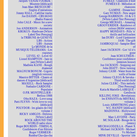
Jacques VANDEVOORDE -
FUMÉES - Chansons d'hier
Miserere [dédicacé]
FUMÉES II - Mélodies et
Jean-Marc BIENCOURT -
chansons
Jingles d'imitations
GAMINE - Dream boy
Jimmy HALL - Cadillac tracks
Gary NUMAN - New anger
Joe DASSIN - CBS 66343
George HARRISON - 33 & 1/3
(Radio France)
[White Label/Test Pressing]
John CALE - Music for a new
George MICHAEL - Amazing
society
GROOVERIDER - Rainbows of
Jon ANDERSON - Animation
colour (MAW remixes)
KROKUS - Hardware [White
HAPPY MONDAYS - Pills 'n'
Label/Test Pressing]
thrills and bellyaches
la TRIBUNE de GENÈVE
Ian DURY - Lord Upminster
LBS - Action
JAM - The gift
LBS - Aurum
JAMIROQUAI - Sampler Best
Le MONDE de la
of
MUSIQUE/TÉLÉRAMA - Les
Janet JACKSON - Got 'til it's
copieurs
gone
LEVEL 42 - Level 42
Jean SCHULTHEIS -
Lionel HAMPTON - Jazz in
Confidence pour confidence
jazz [White Label]
(remixes house)
Madleen KANE - Rough
Joe JACKSON - Stepping out
diamond
John HIATT - Slow turning
MAGNUM BONUM - Gigolo
Johnny CASH - Water from the
(english version)
wells of home
Maurice BITTER - Chants et
Johnny CLEGG & Savuka -
danses d'Argentine [dédicacé]
Third world child
MAXELL - Rock Sampler
Julien CLERC - This melody
Nathalie CARDONE -
[Test Pressing]
Populaire
Katia & Marielle LABEQUE -
O.P.R. MONTPELLIER -
Gershwin
Berlioz 1988
KILLING JOKE - Revelations
Ofra HAZA - Love song
les ENFANTS du MISTRAL
Patti FLYNN - With love to you
volume 2
[dédicacé]
Louis ARMSTRONG plays
POLYDOR - les géants de l'été
W.C. HANDY [dédicacé]
volume 2
MADONNA - Hollywood
RICKY AMIGOS - Delirios
(remixes)
[White Label]
Marc LAVOINE - Paris
ROCK AROUND THE
MC SOLAAR - Bouge de là
WORLD radio show
(remix)
Roger BOURDIN - TIMING 8,
MECHAGODZILLA - Planet X
Confidences d'un flûtiste
Michael JACKSON - Michael
Roger VERMEER -
Vs Michael
Rumba/Cha-cha-cha
MINK DEVILLE - Sportin' life