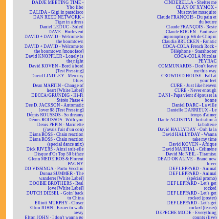
DADJE MEETING TIME -
CINDERELLA - Shelter me
Ybo libo
CLAN OF XYMOX -
DALIDA - Gigi in paradisco
Muscoviet mosquito
DAN REED NETWORK -
Claude FRANÇOIS - Du pain et
Tiger in a dress
du beurre
Daniel LEDUC - Soleil
Claude FRANÇOIS - Reste
DAVE - Hurlevent
Claude ROGEN - Fantaisie
DAVID + DAVID - Welcome to
Impromptu op. 66 de Chopin
the boomtown
Claudia BRÜCKEN - Fanatic
DAVID + DAVID - Welcome to
COCA-COLA French Rock -
the boomtown [monoface]
Téléphone + Starshooter
David KNOPFLER - Lonely is
COCA-COLA Nicolas
the night
PEYRAC
David KOVEN - Bord à bord
COMMUNARDS - Don't leave
[Test Pressing]
me this way
David LINDLEY - Mercury
CROWDED HOUSE - Fall at
blues
your feet
Dean MARTIN - Change of
CURE - Just like heaven
heart [White Label]
CURE - Never enough
DECCA/GRUNDIG - Hi-Fi
DANI - Papa vient d'épouser la
Stéréo Phase 4
bonne
Dee D. JACKSON - Automatic
Daniel DARC - La ville
lover 88 [Test Pressing]
Danielle DARRIEUX - Le
Démis ROUSSOS - So dreamy
temps d'aimer
Démis ROUSSOS - With you
Dante AGOSTINI - Initiation à
Denis PEPIN - Marinette
la batterie
(j'avais l'air d'un con)
David HALLYDAY - Ooh la la
Diana ROSS - Chain reaction
David HALLYDAY - Wanna
Diana ROSS - Chain reaction
take my time
(special dance mix)
David KOVEN - Afrique
Dick RIVERS - Ainsi soit-elle
David MARTIAL - Célimène
Disque d'Or Top 50 biface
David Mc NEIL - Tiramisu
Glenn MEDEIROS & Florent
DEAD OR ALIVE - Brand new
PAGNY
lover
DO VISSINGA - Porto Vecchio
DEF LEPPARD - Animal
Donna SUMMER - The
DEF LEPPARD - Animal
wanderer [White Label]
(spécial promo)
DOOBIE BROTHERS - Real
DEF LEPPARD - Let's get
love [White Label]
rocked
DUTCH DIESEL - Goin' back
DEF LEPPARD - Let's get
to China
rocked (poster)
Elliott MURPHY - Closer
DEF LEPPARD - Let's get
Elton JOHN - Easier to walk
rocked (teaser)
away
DEPECHE MODE - Everything
Elton JOHN - I don't wanna go
counts (live)