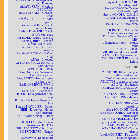
Al JARREAU - Never givin' up
Sophie ELLIS-BEXTOR -
[Test Pressing]
Mixed up world
Alain TURBAN - Mystique
Steve WINWOOD - Talking
[DÉDICACÉ]
back to the night
Amii STEWART - Knock on
Stevie WONDER - Coldchill
wood
TAXXI - Sex and suburban
André VERCHUREN - Alma
suicide
española
Tina TURNER - Break every
André VERCHUREN - Un
rule
certain frisson
TOURNÉE d'ENFOIRÉS -
Andy & David WILLIAMS -
C'est des mecs y chantent
What's your name
U2 - Lemon (Perfecto + Trance
Ann SOREL - Quand j'ai si mal
Mix)
Annie CORDY - Le rock à
Véronique SANSON - Moi, le
Médor [White Label]
venin
ANTAR - Les Fables de la
VIRGIN - Club 82
Fontaine
VIRGIN - les Must de l'été 86
Antoine GIACOMONI - Vieni
YAZOO - Don't go (re-mixes)
vieni
YOUNG MICHELIN - Je suis
ANYA - One word
fatigué
ATTENTION À LA MARCHE
- Slow d'enfer
45 TOURS
Axel BAUER - Jessy
Axel BAUER - L'arc-en-ciel
22 PISTEPIRKKO - Don't play
BARGES - La pitxuri
cello / Frankenstein
Barry WHITE - Put me in your
2PAC - How do you want it
mix (radio edit)
ABLETTES - Jeunesse sauvage
BASSLINE BOYS - We will
ADIDAS - Sky jumper
rock you
AFRICAN MAGIC COMBO -
BATTIATO - Cuccurucucu
La chica
BB DOC - Lolo ganzaman / Nul
Alain BASHUNG - Élégance
edge
Alain BASHUNG - Madame
BEE GEES - Paying the price of
rêve
love
Alain BASHUNG - Osez
Bernard LAVILLIERS - Saïgon
Joséphine
BIBIE - En souvenir de moi
Alain SOUCHON - Dandy
[Pré-Planning]
Alfio SCANDURRA - Qu'est-ce
BIG T Scotch whisky - Europe
qui ne va pas
1
AMERICAN BALLADS - Les
Bill HALEY & the Comets -
plus grands moments Country
Chaussettes PHILDAR
ANDERSON BRUFORD
Bill LABOUNTY - Livin'it up
WAKEMAN HOWE - Brother
Bill PRITCHARD - Number
of mine
five
Antoine DONNET - Fais gaffe à
Billy SWAN - Lover please
ce que tu penses...