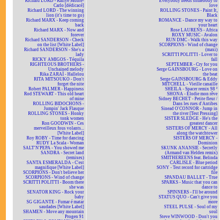
Richard LORD - Rallye Monte-
Everybody needs somebody to
Carlo [dédicacé]
love
Richard LORD - The winning
ROLLING STONES - Paint It,
lion (it's time to go)
Black
Richard MARX - Keep coming
ROMANCE - Dance my way to
back
your heart
Richard MARX - Now and
Rose LAURENS - Africa
forever
ROXY MUSIC - Avalon
Richard SANDERSON - Check
RUN DMC - Walk this way
on the list [White Label]
SCORPIONS - Wind of change
Richard SANDERSON - She's a
(maxi)
lady
SCRITTI POLITTI - Lover to
RICKY AMIGOS - Téquila
fall
RIGHTEOUS BROTHERS -
SEPTEMBER - Cry for you
Unchained melody
Serge GAINSBOURG - Love on
Rika ZARAÏ - Hallelou
the beat
RITA MITSOUKO - Don't
Serge GAINSBOURG & Eddy
forget the nite
MITCHELL - Vieille canaille
Robert PALMER - Happiness
SHEILA - Spacer remix 98 ²
Rod STEWART - This old heart
SHONA - Elodie mon rêve
of mine
Sidney BECHET - Petite fleur /
ROLLING BIDOCHONS -
Dans les rues d'Antibes
Jumpin' Jack Flasque
Sinead O'CONNOR - Jump in
ROLLING STONES - Honky
the river [Test Pressing]
tonk women
SISTER SLEDGE - He's the
Ron GOODWIN - Ces
greatest dancer
merveilleux fous volants...
SISTERS OF MERCY - All
[White Label]
along the watchtower
Roy ROBY - Time for dancing
SISTERS OF MERCY -
RUDY La Scala - Woman
Dominion
SALT'N'PEPA - You showed me
SKUNK ANANSIE - Secretly
SANDRA - Secret land
(Armand van Helden remix)
(remixes)
SMITHEREENS feat. Belinda
SANTA ESMERALDA - C'est
CARLISLE - Blue period
magnifique [White Label]
SONY - Test record for cartridge
SCORPIONS - Don't believe her
file
SCORPIONS - Wind of change
SPANDAU BALLET - True
SCRITTI POLITTI - Boom there
SPARKS - Music that you can
she was
dance to
SENATOR KING - Rock your
SPINNERS - I'll be around
baby
STATUS QUO - Can't give you
SG GIGANTE - Fumar é matar
more
saudades [White Label]
STEEL PULSE - Soul of my
SHAMEN - Move any mountain
soul
Progen 91
Steve WINWOOD - Don't you