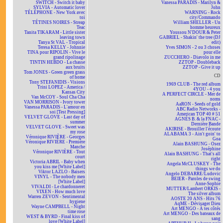
SWITCH - Switch it baby
Vanessa PARADIS - Marilyn &
SYLVIA - Automatic lover
John
TÉLÉPHONE - New York avec
WARNING - Rock
toi
city/Commando
TÉTINES NOIRES - Streap
William SHELLER - Un
Teac
homme heureux
Tanita TIKARAM - Little sister
Youssou N'DOUR & Peter
leaving town
GABRIEL - Shakin' the tree (DJ
Tanya St VAL - Tropical
edit)
Teresa KELLY - Johnnie
Yves SIMON - 2 ou 3 choses
TINA pour RIPOLIN - Vive le
pour elle
grand ripolinage
ZUCCHERO - Diavolo in me
TINTIN HEBDO - La chasse
ZZTOP - Doubleback
aux bruits
ZZTOP - Give it up
Tom JONES - Green green grass
CD
of home
Tony STEFANIDIS - Visions
1969 CLUB - The red album
Trini LOPEZ - America /
4YOU - 4 you
Kansas City
A PERFECT CIRCLE - Mer de
Van McCOY - Soul Cha Cha
noms
VAN MORRISON - Ivory tower
AaRON - Seeds of gold
Vanessa PARADIS - L'amour en
ABC Radio Networks -
soi [Test Pressing]
American TOP 40 # 51
VELVET GLOVE - Last day of
AGNÈS B. & la FNAC -
summer
Dernière Bande
VELVET GLOVE - Sweet was
AKIRISE - Brouiller l'écoute
my rose
ALABAMA 3 - Ain't goin' to
Véronique RIVIÈRE - Georges
Goa
Véronique RIVIÈRE - Première
Alain BASHUNG - Osez
Manche
Joséphine
Véronique RIVIÈRE - Tout
Alain BASHUNG - That's all
court
right
Victoria ABRIL - Baby when
Angela McCLUSKEY - The
you kiss me [White Label]
things we do
Viktor LAZLO - Baisers
Angelo DEBARRE/Ludovic
VINYL - The nobody men
BEIER - Paroles de swing
[White Label]
Anne-Sophie
VIVALDI - Le chardonneret
MUTTER/Lambert ORKIS -
VIXEN - How much love
The silver album
Warren ZEVON - Sentimental
AOSTE 20 ANS - Hits 76
hygiene
AqME - Dévisager Dieu
Wayne CAMPBELL - Night
Art MENGO - À tes côtés
time rose
Art MENGO - Des bateaux de
WEST & BYRD - Final kiss of
sang
love [White Label]