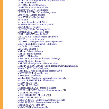
LABEL BLEU - Appellation d'origine incontrôlée 2
LABELS automne 97
LANDMARK MUSIC volume 1
Lara FABIAN - A wonderful life
Laurent VOULZY - Une héroïne
LEFDUP & LEFDUP - L'oeil du cyclone
Lena AYAL - Dîner d'affaires
Lena AYAL - Le Bar (remix)
les Antilles
les coups de foudre de BRAZIL
les ENFOIRÉS - On ira tous au paradis
LIMP BIZKIT - Nookie
LINE RECORDS - Der Sampler 31
Lionel RICHIE - Time [radio edit]
LOST HIGHWAY sampler 2002
Luc VERTIGE - Contradictions amoureuses
LUDÉAL - La fin du pétrole
LUDAIZE - Next generation, rythm'n'pop music
Ludovic BEIER New Quartet - Chilltimes
Luz CASAL - La pasion
LYSOUND volume 4
MALIA - Echoes of dreams
MALIA - Yellow daffodils
MANGU - Mi familia
MANUELA - Parce que c'était écrit comme ça
Marcus MILLER - Rush over
MARGOT - Manipulation + Dans tes rêves
MARRINER & OHLSSON - Grieg, Tschaikowsky, Rachmaninov
Marvin GAYE - Lucky lucky me
MASS PROD Punk Rock Artisan Sampler 2008
MASTER SERIE - La collection
MAURANE - Différente
Max PASHM - Weddings, Barmitzvahs and Funerals
Maxime LE FORESTIER - 2ème cahier
McDONALD'S - Pop
McDONALD'S - Rock
Melissa ETHERIDGE - Stronger than me
MENTAL GROOVE Records - Limited sampler CD
MENZEKI - Fais le pas
MERCEDES BENZ - Mercedes 190
Michel JONASZ - Le scat
Michel SARDOU - Collection Artistes de Légende
Michel SARDOU - Je me souviens d'un adieu
Michèle ATLANI - Sans titre
Michèle TORR - Sortir ensemble