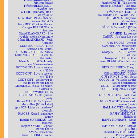
Privilège [maxi]
Frankie SMITH - The auction
Frédéric BERTHELOT -
Freddie MERCURY - The great
Privilège [SP]
pretender
G-I JOE - (I'm sorry) Don't
Frédéric CHATEAU - Le
worry tonite
malheur des uns... [White Label]
GÉNÉRATION 60 - Hits des
FREEMEN - Military beat
années 60 (1 & 2)
(strumentale)
Gary MOORE - After the war
FULL METAL HITS
Georges BRASSENS - Le
GÉLOU - Salomé E.P. [White
fantôme
Label]
Gérard BLANCHARD - Elle
GAMINE - Le voyage
voulait revoir sa Normandie
GAROU - Je n'attendais que
Gérard BLANCHARD - Rock
vous
Amadour
Gary MOORE - One day
GIANTS OF ROCK - Little
Gary NUMAN - We are glass
Richard & Carl Perkins
[White Label]
GIBSON BROTHERS - Sheela
George MICHAEL - Careless
Gilles VIGNEAULT - I went to
whisper
the market
George MICHAEL - Older
Glenn MEDEIROS - Lonely
Gérard BLANC - Du soleil dans
won't leave me alone
la nuit
GOD'S GIFT - Love to see you
GETZ/GILBERTO - The girl
cry (1304)
from Ipanema
GOD'S GIFT - Love to see you
Gilbert BÉCAUD - Désirée
cry (1314)
GIPSY KINGS - Djobi, djoba
GOD'S GIFT - Would you do
GOGOL 1er - Voilà des paroles
that for me [White Label]
faciles à comprendre
GRUNDIG/DECCA - Concours
GOLD - Laissez-nous chanter
Cosmos 70
GOLD - Tropicana / T'es pas
HOLLYWOOD CLUB
fou
ORCHESTRA - Hollywood
GUNS N'ROSES - Knockin' on
party
heaven's door
Hubert MANDRIN - Si j'avais
GUNS N'ROSES - Sweet child
des dollars [White Label]
o'mine (remix)
Iggy POP - Livin' on the edge of
HALL & OATES - Maneater
the night
[White Label]
IMAGES - Quand la musique
HAPPY MONDAYS -
tourne
Hallelujah
Isabelle MAYEREAU - Les
HAPPY MONDAYS - Kinky
mouches
afro
Jacques YVART - Le phare
HAPPY MONDAYS - Step on
[White Label]
(US Mix)
JAMES - Come home
Hubert-Félix THIÉFAINE -
Jean GUIDONI - Tous des
Precox ejaculator