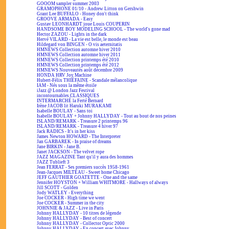
GOOOM sampler summer 2003
GRAMOPHONE 01/10 - Andrew Litton on Gershwin
Grant Lee BUFFALO - Honey don't think
GROOVE ARMADA - Easy
Gustav LEONHARDT joue Louis COUPERIN
HANDSOME BOY MODELING SCHOOL - The world's gone mad
Hector ZAZOU - Lights in the dark
Hervé VILARD - La vie est belle, le monde est beau
Hildegard von BINGEN - O vis aeternitatis
HMNEWS Collection automne hiver 2010
HMNEWS Collection automne hiver 2011
HMNEWS Collection printemps été 2010
HMNEWS Collection printemps été 2012
HMNEWS Nouveautés août décembre 2009
HONDA HRV Joy Machine
Hubert-Félix THIÉFAINE - Scandale mélancolique
IAM - Nés sous la même étoile
iJazz @ London Jazz Festival
incontournables CLASSIQUES
INTERMARCHÉ la Ferté Bernard
Irène JACOB lit Haruki MURAKAMI
Isabelle BOULAY - Sans toi
Isabelle BOULAY + Johnny HALLYDAY - Tout au bout de nos peines
ISLAND/REMARK - Treasure 2 printemps 96
ISLAND/REMARK - Treasure 4 hiver 97
Jack RADICS - It's in her kiss
James Newton HOWARD - The Interpreter
Jan GARBAREK - In praise of dreams
Jane BIRKIN - Jane B.
Janet JACKSON - The velvet rope
JAZZ MAGAZINE Tant qu'il y aura des hommes
JAZZ Tublieft 3
Jean FERRAT - Ses premiers succès 1958-1961
Jean-Jacques MILTEAU - Sweet home Chicago
JEFF GAUTHIER GOATETTE - One and the same
Jennifer HOYSTON + William WHITMORE - Hallways of always
Jill SCOTT - Golden
Jody WATLEY - Everything
Joe COCKER - High time we went
Joe COCKER - Summer in the city
JOHNNIE & JAZZ - Live in Paris
Johnny HALLYDAY - 10 titres de légende
Johnny HALLYDAY - Best of concert
Johnny HALLYDAY - Collector Optic 2000
Johnny HALLYDAY - En concert avec Johnny