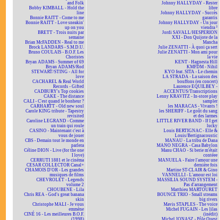
and Folk
Johnny HALLYDAY - Rester
Bobby KIMBALL - Hold the
libre
line
Johnny HALLYDAY - Succès
Bonnie RAITT - Come to me
garantis
Bonnie RAITT - Love sneakin'
Johnny HALLYDAY - Un jour
up on you
viendra ²
BRETT - Trois nuits par
Jordi SAVALL/HESPERION
semaine
XXI - Don Quijote de la
Brian McFADDEN - Real to me
Mancha
Brock LANDARS - S.M.D.U.
Julie ZENATTI - À quoi ça sert
Bruno COULAIS - B.O.F. Les
Julie ZENATTI - Mon ami pour
Choristes
la vie
Bryan ADAMS - Summer of 69
KENT - Hagnesta Hill
Bryan ADAMS/Rod
KMFDM - Nihil
STEWART/STING - All for
KYO feat. SITA - Le chemin
love
LA STRADA - La saison des
CACHAREL & Real World
bouffons (en concert)
Records - Gifted
Laurence EQUILBEY -
CADBURY's Top cookies
ACCENTUS/Transcriptions
CAKE - The distance
Lenny KRAVITZ - In-store play
CALI - C'est quand le bonheur ?
sampler
CARHARTT - Old new soul
les MARACAS - Vivants !
Carole KING tribute - Tapestry
les SHERIFF - Le goût du sang
revisited
et des larmes
Caroline LEGRAND - Comme
LITTLE RIVER BAND - If I get
un train qui roule
lucky
CASINO - Maintenant c'est à
Louis BERTIGNAC - Elle &
vous de jouer
Louis/Bertignacoustic
CBS - Demain tout le monde en
MANAU - La tribu de Dana
parlera
MANO NEGRA - Casa Babylon
Céline DION - Live (for the one
Manu CHAO - Si berie m'était
I love)
contéee
CERRUTI 1881 et le cinéma
MANUELA - Faire l'amour une
CESAR COLLECTOR Canal+
dernière fois
CHAMOIS D'OR - Les grandes
Martine ST-CLAIR & Gino
musiques de films
VANNELLI - L'amour est loi
CHEVROLET - Legends
MASSILIA SOUND SYSTEM -
volume 2
Pas d'arrangement
CHOUBENE - Lila
Matthieu MARTOURET
Chris REA - God's great banana
BOUNCE TRIO - Small streams
skin
big rivers
Christophe MALI - Je vous
Mavis STAPLES - The voice
emmène
Michel FUGAIN - Les lilas
CINÉ 16 - Les meilleures B.O.F.
(inédit)
(1998)
Michel JONASZ - Pôle Ouest