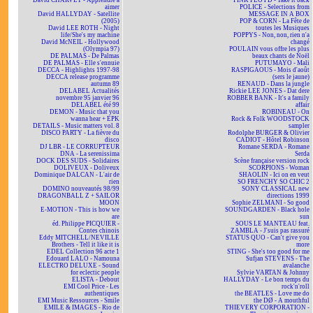
David CHARVET - Apprendre à
PINK FLOYD - Take it back
aimer
POLICE - Selections from
David HALLYDAY - Satellite
MESSAGE IN A BOX
(2005)
POP & CORN - La Fête de
David LEE ROTH - Night
toutes les Musiques
life/She's my machine
POPPYS - Non, non, rien n'a
David McNEIL - Hollywood
changé
(Olympia 97)
POULAIN vous offre les plus
DE PALMAS - De Palmas
beaux chants de Noël
DE PALMAS - Elle s'ennuie
PUTUMAYO - Mali
DECCA - Highlights 1997-98
RASPIGAOUS - Mois d'août
DECCA release programme
(sers le jaune)
autumn 89
RENAUD - Dans la jungle
DELABEL Actualités
Rickie LEE JONES - Dat dere
novembre 95 janvier 96
ROBBER BANK - It's a family
DELABEL été 99
affair
DEMON - Music that you
ROBINEAU - On
wanna hear + EPK
Rock & Folk WOODSTOCK
DETAILS - Music matters vol. 8
sampler
DISCO PARTY - La fièvre du
Rodolphe BURGER & Olivier
disco
CADIOT - Hôtel Robinson
DJ LBR - LE CORRUPTEUR
Romane SERDA - Romane
DNA - La serenissima
Serda
DOCK DES SUDS - Solidaires
Scène française version rock
DOLIVEUX - Doliveux
SCORPIONS - Woman
Dominique DALCAN - L'air de
SHAOLIN - Ici on en veut
rien
SO FRENCHY SO CHIC 2
DOMINO nouveautés 98/99
SONY CLASSICAL new
DRAGONBALL Z + SAILOR
directions 1999
MOON
Sophie ZELMANI - So good
E-MOTION - This is how we
SOUNDGARDEN - Black hole
are
sun
éd. Philippe PICQUIER -
SOUS LE MANTEAU feat.
Contes chinois
ZAMBLA - J'suis pas rassuré
Eddy MITCHELL/NEVILLE
STATUS QUO - Can't give you
Brothers - Tell it like it is
more
EDEL Collection 96 acte 1
STING - She's too good for me
Edouard LALO - Namouna
Sufjan STEVENS - The
ELECTRO DELUXE - Sound
avalanche
for eclectic people
Sylvie VARTAN & Johnny
ELISTA - Debout
HALLYDAY - Le bon temps du
EMI Cool Price - Les
rock'n'roll
authentiques
the BEATLES - Love me do
EMI Music Ressources - Smile
the DØ - A mouthful
EMILE & IMAGES - Rio de
THIEVERY CORPORATION -