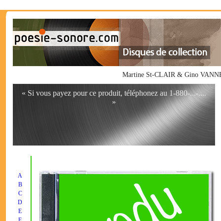
Martine St-CLAIR & Gino VANNEL
« Si vous payez pour ce produit, téléphonez au 1-880-...-....
»
A
B
C
D
E
F