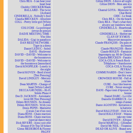
Chris REA - I can hear your
Céline DION - I drove all night
heart beat
Céline DION - Mon ami m'a
Chubby CHECKER/Hank
quittée
BALLARD - The twist
Chantal GOYA - Monsieur le
[Acétate]
Chat Botté
CINDERELLA - Nobody's fool
CHIC - Le freak
Claudia BRÜCKEN - Absolute
Chris REA - On the beach
COLL - Pretty little girl [White
Chris REA - That's what they
Label]
always say (rainbow mix)
COLUCHE - La politique
CINDERELLA - Heartbreak
(revue de presse)
station
DADJE MEETING TIME -
CINDERELLA - Shelter me
Ybo libo
CLAN OF XYMOX -
DALIDA - Gigi in paradisco
Muscoviet mosquito
DAN REED NETWORK -
Claude FRANÇOIS - Du pain et
Tiger in a dress
du beurre
Daniel LEDUC - Soleil
Claude FRANÇOIS - Reste
DAVE - Hurlevent
Claude ROGEN - Fantaisie
DAVID + DAVID - Welcome to
Impromptu op. 66 de Chopin
the boomtown
Claudia BRÜCKEN - Fanatic
DAVID + DAVID - Welcome to
COCA-COLA French Rock -
the boomtown [monoface]
Téléphone + Starshooter
David KNOPFLER - Lonely is
COCA-COLA Nicolas
the night
PEYRAC
David KOVEN - Bord à bord
COMMUNARDS - Don't leave
[Test Pressing]
me this way
David LINDLEY - Mercury
CROWDED HOUSE - Fall at
blues
your feet
Dean MARTIN - Change of
CURE - Just like heaven
heart [White Label]
CURE - Never enough
DECCA/GRUNDIG - Hi-Fi
DANI - Papa vient d'épouser la
Stéréo Phase 4
bonne
Dee D. JACKSON - Automatic
Daniel DARC - La ville
lover 88 [Test Pressing]
Danielle DARRIEUX - Le
Démis ROUSSOS - So dreamy
temps d'aimer
Démis ROUSSOS - With you
Dante AGOSTINI - Initiation à
Denis PEPIN - Marinette
la batterie
(j'avais l'air d'un con)
David HALLYDAY - Ooh la la
Diana ROSS - Chain reaction
David HALLYDAY - Wanna
Diana ROSS - Chain reaction
take my time
(special dance mix)
David KOVEN - Afrique
Dick RIVERS - Ainsi soit-elle
David MARTIAL - Célimène
Disque d'Or Top 50 biface
David Mc NEIL - Tiramisu
Glenn MEDEIROS & Florent
DEAD OR ALIVE - Brand new
PAGNY
lover