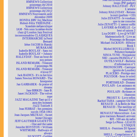
Jean RICHARD présente les
HMNEWS Collection
loups (PIF gadget)
printemps été 2010
Johnny HALLYDAY - PLV
HMNEWS Collection
L'attente
printemps été 2012
Johnny HALLYDAY - Retiens
HMNEWS Nouveautés août
la nuit (parfum + CD)
décembre 2009
Julie ZENATTI - Je voudrais
HONDA HRV Joy Machine
que tu me consoles
Hubert-Félix THIÉFAINE -
Julie ZENATTI - L'amour suffit
Scandale mélancolique
LAVERIE de FAMILLE - Le
IAM - Nés sous la même étoile
best of saison 2
iJazz @ London Jazz Festival
Lisa DOBY - Live @ WYB7
incontournables CLASSIQUES
Mademoiselle K - Live au
INTERMARCHÉ la Ferté
Printemps de Bourges
Bernard
Michael JACKSON - HIStory
Irène JACOB lit Haruki
Book 1
MURAKAMI
Michel HOUELLEBECQ -
Isabelle BOULAY - Sans toi
Présence humaine
Isabelle BOULAY + Johnny
NINJA TUNE - Ninjaskinz
HALLYDAY - Tout au bout de
NRJ - cassette PASSOA n° 1
nos peines
OUTILS WOLF - Bulletin
ISLAND/REMARK - Treasure
d'information n°1
2 printemps 96
PHONOSCOPE - Cantique
ISLAND/REMARK - Treasure
(grotte de Lourdes)
4 hiver 97
PLACEBO - Protège-moi
Jack RADICS - It's in her kiss
POLYDOR - Sous le soleil
James Newton HOWARD - The
exactement
Interpreter
PORTISHEAD - Dummy
Jan GARBAREK - In praise of
POULAIN - Les animaux en
dreams
chansons
Jane BIRKIN - Jane B.
POULAIN - Rythmes et
Janet JACKSON - The velvet
chansons
rope
PROJET X - Love reflex
JAZZ MAGAZINE Tant qu'il y
Rachid TAHA - sampler Olé Olé
aura des hommes
RENAUD - À la Belle de Mai
JAZZ Tublieft 3
RENAUD - The meilleur of
Jean FERRAT - Ses premiers
Renaud 75-95
succès 1958-1961
RENAULT Motoculture - Les
Jean-Jacques MILTEAU - Sweet
gros tracteurs Renault arrivent
home Chicago
RFI - 100 ans de radio
JEFF GAUTHIER GOATETTE
Serge Le Péron - LÉAUD
- One and the same
L'UNIQUE
Jennifer HOYSTON + William
SHEILA - Feutrines DJ Spacer
WHITMORE - Hallways of
remix 98
always
SHELL - Compilation n° 1
Jill SCOTT - Golden