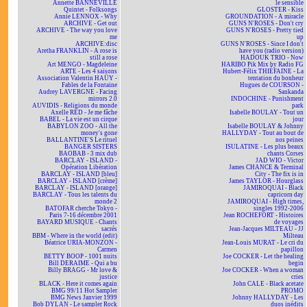
Annette BANNEVILLE
le sensible
Quintet - Folksongs
GLOSTER - Kiss
Annie LENNOX - Why
GROUNDATION - A miracle
ARCHIVE - Get out
GUNS N'ROSES - Don't cry
ARCHIVE - The way you love
GUNS N'ROSES - Pretty tied
me
up
ARCHIVE:disc
GUNS N'ROSES - Since I don't
Aretha FRANKLIN - A rose is
have you (radio version)
still a rose
HADOUK TRIO - Now
Art MENGO - Magdeleine
HARIBO Pik Mix by Radio FG
ARTE - Les 4 saisons
Hubert-Félix THIÉFAINE - La
Association Valentin HAÜY -
tentation du bonheur
Fables de la Fontaine
Hugues de COURSON -
Audrey LAVERGNE - Facing
Sankanda
mirrors 2.0
INDOCHINE - Punishment
AUVIDIS - Religions du monde
park
Axelle RED - Je me fâche
Isabelle BOULAY - Tout un
BABEL - La vie est un cirque
jour
BABYLON ZOO - All the
Isabelle BOULAY & Johnny
money's gone
HALLYDAY - Tout au bout de
BALLANTINE'S Le rituel
nos peines
BANGER SISTERS
ISULATINE - Les plus beaux
BAOBAB - 3 mix dub
chants Corses
BARCLAY - ISLAND -
JAD WIO - Victor
Opération Libération
James CHANCE & Terminal
BARCLAY - ISLAND [bleu]
City - The fix is in
BARCLAY - ISLAND [crème]
James TAYLOR - Hourglass
BARCLAY - ISLAND [orange]
JAMIROQUAI - Black
BARCLAY - Tous les talents du
capricorn day
monde 2
JAMIROQUAI - High times,
BATOFAR cherche Tokyo -
singles 1992-2006
Paris 7-16 décembre 2001
Jean ROCHEFORT - Histoires
BAYARD MUSIQUE - Chants
de voyages
sacrés
Jean-Jacques MILTEAU - JJ
BBM - Where in the world (edit)
Milteau
Béatrice URIA-MONZON -
Jean-Louis MURAT - Le cri du
Carmen
papillon
BETTY BOOP - 1001 nuits
Joe COCKER - Let the healing
Bill DERAIME - Qui a bu
begin
Billy BRAGG - Mr love &
Joe COCKER - When a woman
justice
cries
BLACK - Here it comes again
John CALE - Black acetate
BMG 99/11 Hot Sampler
PROMO
BMG News Janvier 1999
Johnny HALLYDAY - Les
Bob DYLAN - Le sampler Rock
duos inédits