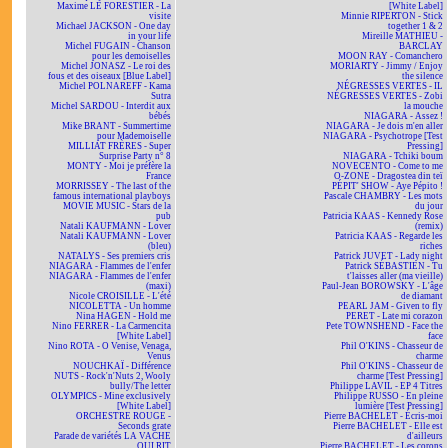
Maxime LE FORESTIER - La
[White Label]
visite
Minnie RIPERTON - Stick
Michael JACKSON - One day
together 1 & 2
in your life
Mireille MATHIEU -
Michel FUGAIN - Chanson
BARCLAY
pour les demoiselles
MOON RAY - Comanchero
Michel JONASZ - Le roi des
MORIARTY - Jimmy / Enjoy
fous et des oiseaux [Blue Label]
the silence
Michel POLNAREFF - Kama
NÉGRESSES VERTES - IL
Sutra
NÉGRESSES VERTES - Zobi
Michel SARDOU - Interdit aux
la mouche
bébés
NIAGARA - Assez !
Mike BRANT - Summertime
NIAGARA - Je dois m'en aller
pour Mademoiselle
NIAGARA - Psychotrope [Test
MILLIAT FRÈRES - Super
Pressing]
Surprise Party n° 8
NIAGARA - Tchiki boum
MONTY - Moi je préfère la
NOVECENTO - Come to me
France
O-ZONE - Dragostea din teï
MORRISSEY - The last of the
PÉPIT' SHOW - Aye Pépito !
famous international playboys
Pascale CHAMBRY - Les mots
MOVIE MUSIC - Stars de la
du jour
pub
Patricia KAAS - Kennedy Rose
Natali KAUFMANN - Lover
(remix)
Natali KAUFMANN - Lover
Patricia KAAS - Regarde les
(bleu)
riches
NATALYS - Ses premiers cris
Patrick JUVET - Lady night
NIAGARA - Flammes de l'enfer
Patrick SÉBASTIEN - Tu
NIAGARA - Flammes de l'enfer
t'laisses aller (ma vieille)
(maxi)
Paul-Jean BOROWSKY - L'âge
Nicole CROISILLE - L'été
de diamant
NICOLETTA - Un homme
PEARL JAM - Given to fly
Nina HAGEN - Hold me
PERET - Late mi corazon
Nino FERRER - La Carmencita
Pete TOWNSHEND - Face the
[White Label]
face
Nino ROTA - O Venise, Venaga,
Phil O'KINS - Chasseur de
Venus
charme
NOUCHKAÏ - Différence
Phil O'KINS - Chasseur de
NUTS - Rock'n'Nuts 2, Wooly
charme [Test Pressing]
bully/The letter
Philippe LAVIL - EP 4 Titres
OLYMPICS - Mine exclusively
Philippe RUSSO - En pleine
[White Label]
lumière [Test Pressing]
ORCHESTRE ROUGE -
Pierre BACHELET - Écris-moi
Seconds grate
Pierre BACHELET - Elle est
Parade de variétés LA VACHE
d'ailleurs
QUI RIT
Pierre BACHELET - Les corons