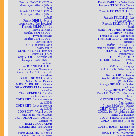
Francis LEANDRI - EP Ton
Francis CABREL - Petite Marie
absence, ton silence [White
François FELDMAN - Comme
Label]
une évidence
Francis LEANDRI - SP Ton
François FELDMAN - Le p'tit
absence, ton silence [White
cireur
Label]
François FELDMAN - Les
Franck DIDIER - Pour la
valses de Vienne
première fois [Test Pressing]
François FELDMAN - Petit
François FELDMAN - Le
Frank
serpent qui danse
François FELDMAN & Joniece
Frédéric BERTHELOT -
JAMISON - J'ai peur
Privilège [maxi]
Frankie SMITH - The auction
Frédéric BERTHELOT -
Freddie MERCURY - The great
Privilège [SP]
pretender
G-I JOE - (I'm sorry) Don't
Frédéric CHATEAU - Le
worry tonite
malheur des uns... [White Label]
GÉNÉRATION 60 - Hits des
FREEMEN - Military beat
années 60 (1 & 2)
(strumentale)
Gary MOORE - After the war
FULL METAL HITS
Georges BRASSENS - Le
GÉLOU - Salomé E.P. [White
fantôme
Label]
Gérard BLANCHARD - Elle
GAMINE - Le voyage
voulait revoir sa Normandie
GAROU - Je n'attendais que
Gérard BLANCHARD - Rock
vous
Amadour
Gary MOORE - One day
GIANTS OF ROCK - Little
Gary NUMAN - We are glass
Richard & Carl Perkins
[White Label]
GIBSON BROTHERS - Sheela
George MICHAEL - Careless
Gilles VIGNEAULT - I went to
whisper
the market
George MICHAEL - Older
Glenn MEDEIROS - Lonely
Gérard BLANC - Du soleil dans
won't leave me alone
la nuit
GOD'S GIFT - Love to see you
GETZ/GILBERTO - The girl
cry (1304)
from Ipanema
GOD'S GIFT - Love to see you
Gilbert BÉCAUD - Désirée
cry (1314)
GIPSY KINGS - Djobi, djoba
GOD'S GIFT - Would you do
GOGOL 1er - Voilà des paroles
that for me [White Label]
faciles à comprendre
GRUNDIG/DECCA - Concours
GOLD - Laissez-nous chanter
Cosmos 70
GOLD - Tropicana / T'es pas
HOLLYWOOD CLUB
fou
ORCHESTRA - Hollywood
GUNS N'ROSES - Knockin' on
party
heaven's door
Hubert MANDRIN - Si j'avais
GUNS N'ROSES - Sweet child