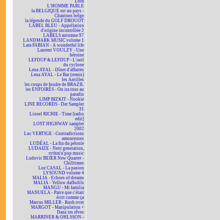
Loin
L'HOMME PARLE
la BELGIQUE est un pays -
Chantons belge
la légende du GOLF DROUOT
LABEL BLEU - Appellation
d'origine incontrôlée 2
LABELS automne 97
LANDMARK MUSIC volume 1
Lara FABIAN - A wonderful life
Laurent VOULZY - Une
héroïne
LEFDUP & LEFDUP - L'oeil
du cyclone
Lena AYAL - Dîner d'affaires
Lena AYAL - Le Bar (remix)
les Antilles
les coups de foudre de BRAZIL
les ENFOIRÉS - On ira tous au
paradis
LIMP BIZKIT - Nookie
LINE RECORDS - Der Sampler
31
Lionel RICHIE - Time [radio
edit]
LOST HIGHWAY sampler
2002
Luc VERTIGE - Contradictions
amoureuses
LUDÉAL - La fin du pétrole
LUDAIZE - Next generation,
rythm'n'pop music
Ludovic BEIER New Quartet -
Chilltimes
Luz CASAL - La pasion
LYSOUND volume 4
MALIA - Echoes of dreams
MALIA - Yellow daffodils
MANGU - Mi familia
MANUELA - Parce que c'était
écrit comme ça
Marcus MILLER - Rush over
MARGOT - Manipulation +
Dans tes rêves
MARRINER & OHLSSON -