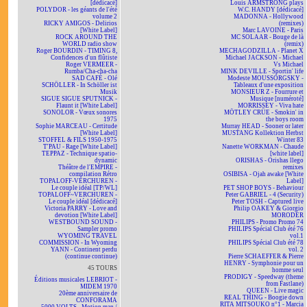
[dédicacé]
Louis ARMSTRONG plays
POLYDOR - les géants de l'été
W.C. HANDY [dédicacé]
volume 2
MADONNA - Hollywood
RICKY AMIGOS - Delirios
(remixes)
[White Label]
Marc LAVOINE - Paris
ROCK AROUND THE
MC SOLAAR - Bouge de là
WORLD radio show
(remix)
Roger BOURDIN - TIMING 8,
MECHAGODZILLA - Planet X
Confidences d'un flûtiste
Michael JACKSON - Michael
Roger VERMEER -
Vs Michael
Rumba/Cha-cha-cha
MINK DEVILLE - Sportin' life
SAD CAFÉ - Olé
Modeste MOUSSORGSKY -
SCHÖLLER - In Schöller ist
Tableaux d'une exposition
Musik
MONSIEUR Z - Fourrure et
SIGUE SIGUE SPUTNICK -
Musique [numéroté]
Flaunt it [White Label]
MORRISSEY - Viva hate
SONOLOR - Vœux sonores
MÖTLEY CRÜE - Smokin' in
1975
the boys room
Sophie MARCEAU - Certitude
Murray HEAD - Sooner or later
[White Label]
MUSTANG Kollektion Herbst
STOFFEL & FILS 1950-1975
Winter 83
T'PAU - Rage [White Label]
Nanette WORKMAN - Chaude
TEPPAZ - Technique spatio-
[white label]
dynamic
ORISHAS - Orishas llego
Théâtre de l'EMPIRE -
remixes
compilation Rétro
OSIBISA - Ojah awake [White
TOPALOFF-VERCHUREN -
Label]
Le couple idéal [TP/WL]
PET SHOP BOYS - Behaviour
TOPALOFF~VERCHUREN -
Peter GABRIEL - 4 (Security)
Le couple idéal [dédicacé]
Peter TOSH - Captured live
Victoria PARRY - Love and
Philip OAKEY & Giorgio
devotion [White Label]
MORODER
WESTBOUND SOUND -
PHILIPS - Promo Promo 74
Sampler promo
PHILIPS Spécial Club été 76
WYOMING TRAVEL
vol.1
COMMISSION - In Wyoming
PHILIPS Spécial Club été 78
YANN - Continent perdu
vol. 2
(continue continue)
Pierre SCHAEFFER & Pierre
HENRY - Symphonie pour un
45 TOURS
homme seul
PRODIGY - Speedway (theme
Éditions musicales LEBRIOT -
from Fastlane)
MIDEM 1970
QUEEN - Live magic
20ème anniversaire de
REAL THING - Boogie down
CONFORAMA
RITA MITSOUKO n°1 - Marcia