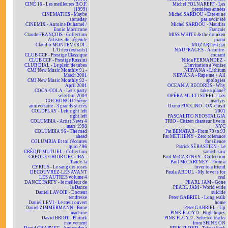
CINÉ 16 - Les meilleures B.O.F.
Michel POLNAREFF - Les
(1999)
premières années
CINEMATICS - Maybe
Michel SARDOU - Être et ne
someday
pas avoir été
CINEMIX - Antoine Duhamel /
Michel SARDOU - Maudits
Ennio Morricone
Français
Claude FRANÇOIS - Collection
MISS WHITE & the drunken
Artistes de Légende
piano
Claudio MONTEVERDI -
MOZART est gai
L'Orfeo (extraits)
NAUFRAGÉS - À contre-
CLUB CCF - Prestige Classique
courant
CLUB CCF - Prestige Rossini
Nilda FERNANDEZ -
CLUB DIAL - Le plein de tubes
L'invitation à Venise
CMJ New Music Monthly 91 -
NIRVANA - Lithium
March 2001
NIRVANA - Rape me + All
CMJ New Music Monthly 92 -
apologies
April 2001
OCEANIA RECORDS - Why
COCA-COLA - Let's party
take a plane?
selection 2004
OPÉRA MULTI STEEL - Les
COCHONOU 25ème
martyrs
anniversaire - 3 grands succès
Oxmo PUCCINO - OX-clusif
COLDPLAY - Left right left
2001
right left
PASCALITO NEOSTALGIA
COLUMBIA - Artist News 4
TRIO - Citizen chanteur live in
mars 1998
NYC
COLUMBIA 96 - The road
Pat BENATAR - From 79 to 93
ahead
Pat METHENY - Zero tolerance
COLUMBIA Et toi t'écoutes
for silence
quoi ? 96
Patrick SÉBASTIEN - Le
CRÉDIT MUTUEL - Collection
samedi soir
CRÉOLE CHOIR OF CUBA -
Paul McCARTNEY - Collection
Tande-la
Paul McCARTNEY - From a
CYRIUS - Le sang des roses
lover to a friend
DÉCOUVREZ-LES AVANT
Paula ABDUL - My love is for
LES AUTRES volume 4
real
DANCE PARTY - le meilleur de
PEARL JAM - Gone
la Dance
PEARL JAM - World wide
Daniel LAVOIE - Docteur
suicide
tendresse
Peter GABRIEL - Long walk
Daniel LEVI - Le cœur ouvert
home
Daniel ZIMMERMANN - Bone
Peter GABRIEL - Up
machine
PINK FLOYD - High hopes
David BRIOT - Phonik
PINK FLOYD - Selected tracks
mouvement
from SHINE ON