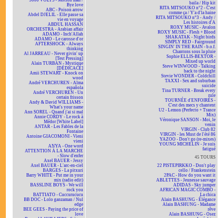
5000 VOLTS - Motion man /
baila / Hip kit
Bye love
RITA MITSOUKO n°2 - C'est
ABC - Poison arrow
comme ça / Y'a d'la haine
Abdel DJELIL - Elle passe sa
RITA MITSOUKO n°3 - Andy /
vie en voyage
Les histoires d'A
ABDUL HASSAN
ROXY MUSIC - Avalon
ORCHESTRA - Arabian affair
ROXY MUSIC - Flesh + Blood
ADAMO - Inch'Allah
SHAKATAK - Night birds
ADAMO - Le carosse d'or
SIMPLY RED - Fairground
AFTERSHOCK - Always
SINGIN' IN THE RAIN - b.o.f.
thinking
Chantons sous la pluie
Al JARREAU - Never givin' up
Sophie ELLIS-BEXTOR -
[Test Pressing]
Mixed up world
Alain TURBAN - Mystique
Steve WINWOOD - Talking
[DÉDICACÉ]
back to the night
Amii STEWART - Knock on
Stevie WONDER - Coldchill
wood
TAXXI - Sex and suburban
André VERCHUREN - Alma
suicide
española
Tina TURNER - Break every
André VERCHUREN - Un
rule
certain frisson
TOURNÉE d'ENFOIRÉS -
Andy & David WILLIAMS -
C'est des mecs y chantent
What's your name
U2 - Lemon (Perfecto + Trance
Ann SOREL - Quand j'ai si mal
Mix)
Annie CORDY - Le rock à
Véronique SANSON - Moi, le
Médor [White Label]
venin
ANTAR - Les Fables de la
VIRGIN - Club 82
Fontaine
VIRGIN - les Must de l'été 86
Antoine GIACOMONI - Vieni
YAZOO - Don't go (re-mixes)
vieni
YOUNG MICHELIN - Je suis
ANYA - One word
fatigué
ATTENTION À LA MARCHE
- Slow d'enfer
45 TOURS
Axel BAUER - Jessy
Axel BAUER - L'arc-en-ciel
22 PISTEPIRKKO - Don't play
BARGES - La pitxuri
cello / Frankenstein
Barry WHITE - Put me in your
2PAC - How do you want it
mix (radio edit)
ABLETTES - Jeunesse sauvage
BASSLINE BOYS - We will
ADIDAS - Sky jumper
rock you
AFRICAN MAGIC COMBO -
BATTIATO - Cuccurucucu
La chica
BB DOC - Lolo ganzaman / Nul
Alain BASHUNG - Élégance
edge
Alain BASHUNG - Madame
BEE GEES - Paying the price of
rêve
love
Alain BASHUNG - Osez