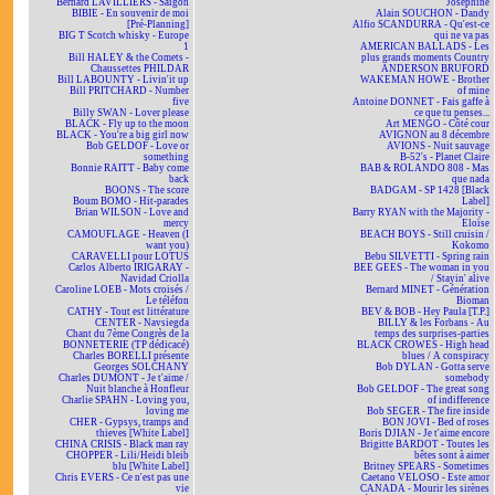
Bernard LAVILLIERS - Saïgon
Joséphine
BIBIE - En souvenir de moi
Alain SOUCHON - Dandy
[Pré-Planning]
Alfio SCANDURRA - Qu'est-ce
BIG T Scotch whisky - Europe
qui ne va pas
1
AMERICAN BALLADS - Les
Bill HALEY & the Comets -
plus grands moments Country
Chaussettes PHILDAR
ANDERSON BRUFORD
Bill LABOUNTY - Livin'it up
WAKEMAN HOWE - Brother
Bill PRITCHARD - Number
of mine
five
Antoine DONNET - Fais gaffe à
Billy SWAN - Lover please
ce que tu penses...
BLACK - Fly up to the moon
Art MENGO - Côté cour
BLACK - You're a big girl now
AVIGNON au 8 décembre
Bob GELDOF - Love or
AVIONS - Nuit sauvage
something
B-52's - Planet Claire
Bonnie RAITT - Baby come
BAB & ROLANDO 808 - Mas
back
que nada
BOONS - The score
BADGAM - SP 1428 [Black
Boum BOMO - Hit-parades
Label]
Brian WILSON - Love and
Barry RYAN with the Majority -
mercy
Eloïse
CAMOUFLAGE - Heaven (I
BEACH BOYS - Still cruisin /
want you)
Kokomo
CARAVELLI pour LOTUS
Bebu SILVETTI - Spring rain
Carlos Alberto IRIGARAY -
BEE GEES - The woman in you
Navidad Criolla
/ Stayin' alive
Caroline LOEB - Mots croisés /
Bernard MINET - Génération
Le téléfon
Bioman
CATHY - Tout est littérature
BEV & BOB - Hey Paula [T.P.]
CENTER - Navsiegda
BILLY & les Forbans - Au
Chant du 7ème Congrès de la
temps des surprises-parties
BONNETERIE (TP dédicacé)
BLACK CROWES - High head
Charles BORELLI présente
blues / A conspiracy
Georges SOLCHANY
Bob DYLAN - Gotta serve
Charles DUMONT - Je t'aime /
somebody
Nuit blanche à Honfleur
Bob GELDOF - The great song
Charlie SPAHN - Loving you,
of indifference
loving me
Bob SEGER - The fire inside
CHER - Gypsys, tramps and
BON JOVI - Bed of roses
thieves [White Label]
Boris DJIAN - Je t'aime encore
CHINA CRISIS - Black man ray
Brigitte BARDOT - Toutes les
CHOPPER - Lili/Heidi bleib
bêtes sont à aimer
blu [White Label]
Britney SPEARS - Sometimes
Chris EVERS - Ce n'est pas une
Caetano VELOSO - Este amor
vie
CANADA - Mourir les sirènes