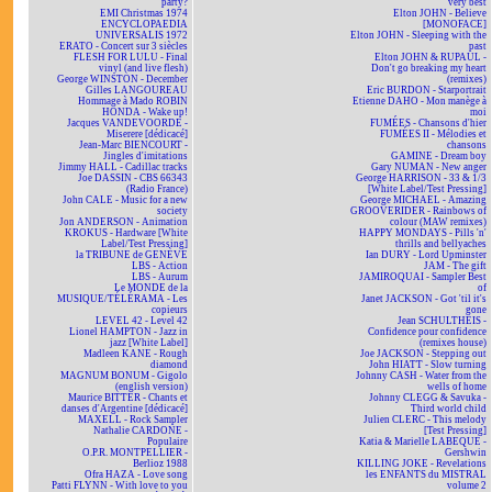
party?
very best
EMI Christmas 1974
Elton JOHN - Believe
ENCYCLOPAEDIA
[MONOFACE]
UNIVERSALIS 1972
Elton JOHN - Sleeping with the
ERATO - Concert sur 3 siècles
past
FLESH FOR LULU - Final
Elton JOHN & RUPAUL -
vinyl (and live flesh)
Don't go breaking my heart
George WINSTON - December
(remixes)
Gilles LANGOUREAU
Eric BURDON - Starportrait
Hommage à Mado ROBIN
Etienne DAHO - Mon manège à
HONDA - Wake up!
moi
Jacques VANDEVOORDE -
FUMÉES - Chansons d'hier
Miserere [dédicacé]
FUMÉES II - Mélodies et
Jean-Marc BIENCOURT -
chansons
Jingles d'imitations
GAMINE - Dream boy
Jimmy HALL - Cadillac tracks
Gary NUMAN - New anger
Joe DASSIN - CBS 66343
George HARRISON - 33 & 1/3
(Radio France)
[White Label/Test Pressing]
John CALE - Music for a new
George MICHAEL - Amazing
society
GROOVERIDER - Rainbows of
Jon ANDERSON - Animation
colour (MAW remixes)
KROKUS - Hardware [White
HAPPY MONDAYS - Pills 'n'
Label/Test Pressing]
thrills and bellyaches
la TRIBUNE de GENÈVE
Ian DURY - Lord Upminster
LBS - Action
JAM - The gift
LBS - Aurum
JAMIROQUAI - Sampler Best
Le MONDE de la
of
MUSIQUE/TÉLÉRAMA - Les
Janet JACKSON - Got 'til it's
copieurs
gone
LEVEL 42 - Level 42
Jean SCHULTHEIS -
Lionel HAMPTON - Jazz in
Confidence pour confidence
jazz [White Label]
(remixes house)
Madleen KANE - Rough
Joe JACKSON - Stepping out
diamond
John HIATT - Slow turning
MAGNUM BONUM - Gigolo
Johnny CASH - Water from the
(english version)
wells of home
Maurice BITTER - Chants et
Johnny CLEGG & Savuka -
danses d'Argentine [dédicacé]
Third world child
MAXELL - Rock Sampler
Julien CLERC - This melody
Nathalie CARDONE -
[Test Pressing]
Populaire
Katia & Marielle LABEQUE -
O.P.R. MONTPELLIER -
Gershwin
Berlioz 1988
KILLING JOKE - Revelations
Ofra HAZA - Love song
les ENFANTS du MISTRAL
Patti FLYNN - With love to you
volume 2