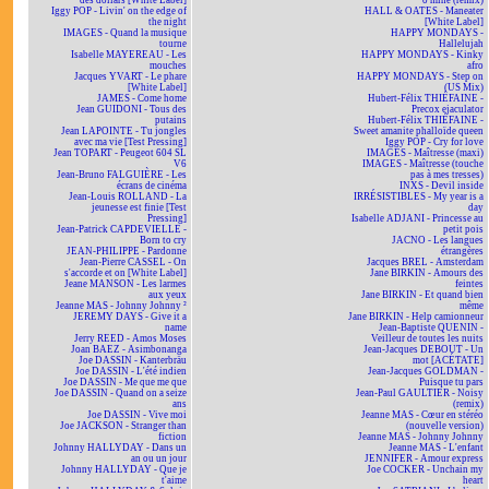
des dollars [White Label]
o'mine (remix)
Iggy POP - Livin' on the edge of
HALL & OATES - Maneater
the night
[White Label]
IMAGES - Quand la musique
HAPPY MONDAYS -
tourne
Hallelujah
Isabelle MAYEREAU - Les
HAPPY MONDAYS - Kinky
mouches
afro
Jacques YVART - Le phare
HAPPY MONDAYS - Step on
[White Label]
(US Mix)
JAMES - Come home
Hubert-Félix THIÉFAINE -
Jean GUIDONI - Tous des
Precox ejaculator
putains
Hubert-Félix THIÉFAINE -
Jean LAPOINTE - Tu jongles
Sweet amanite phalloïde queen
avec ma vie [Test Pressing]
Iggy POP - Cry for love
Jean TOPART - Peugeot 604 SL
IMAGES - Maîtresse (maxi)
V6
IMAGES - Maîtresse (touche
Jean-Bruno FALGUIÈRE - Les
pas à mes tresses)
écrans de cinéma
INXS - Devil inside
Jean-Louis ROLLAND - La
IRRÉSISTIBLES - My year is a
jeunesse est finie [Test
day
Pressing]
Isabelle ADJANI - Princesse au
Jean-Patrick CAPDEVIELLE -
petit pois
Born to cry
JACNO - Les langues
JEAN-PHILIPPE - Pardonne
étrangères
Jean-Pierre CASSEL - On
Jacques BREL - Amsterdam
s'accorde et on [White Label]
Jane BIRKIN - Amours des
Jeane MANSON - Les larmes
feintes
aux yeux
Jane BIRKIN - Et quand bien
Jeanne MAS - Johnny Johnny ²
même
JEREMY DAYS - Give it a
Jane BIRKIN - Help camionneur
name
Jean-Baptiste QUENIN -
Jerry REED - Amos Moses
Veilleur de toutes les nuits
Joan BAEZ - Asimbonanga
Jean-Jacques DEBOUT - Un
Joe DASSIN - Kanterbräu
mot [ACÉTATE]
Joe DASSIN - L'été indien
Jean-Jacques GOLDMAN -
Joe DASSIN - Me que me que
Puisque tu pars
Joe DASSIN - Quand on a seize
Jean-Paul GAULTIER - Noisy
ans
(remix)
Joe DASSIN - Vive moi
Jeanne MAS - Cœur en stéréo
Joe JACKSON - Stranger than
(nouvelle version)
fiction
Jeanne MAS - Johnny Johnny
Johnny HALLYDAY - Dans un
Jeanne MAS - L'enfant
an ou un jour
JENNIFER - Amour express
Johnny HALLYDAY - Que je
Joe COCKER - Unchain my
t'aime
heart