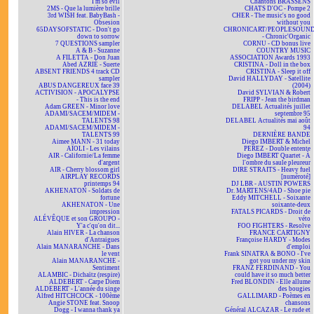
I'm so evil
Chantons BRASSENS
2MS - Que la lumière brille
CHATS D'OC - Pompe 2
3rd WISH feat. BabyBash -
CHER - The music's no good
Obsesion
without you
65DAYSOFSTATIC - Don't go
CHRONICART/PEOPLESOUN
down to sorrow
- Chronic'Organic
7 QUESTIONS sampler
CORNU - CD bonus live
A & B - Suzanne
COUNTRY MUSIC
A FILETTA - Don Juan
ASSOCIATION Awards 1993
Abed AZRIÉ - Suerte
CRISTINA - Doll in the box
ABSENT FRIENDS 4 track CD
CRISTINA - Sleep it off
sampler
David HALLYDAY - Satellite
ABUS DANGEREUX face 39
(2004)
ACTIVISION - APOCALYPSE
David SYLVIAN & Robert
- This is the end
FRIPP - Jean the birdman
Adam GREEN - Minor love
DELABEL Actualités juillet
ADAMI/SACEM/MIDEM -
septembre 95
TALENTS 98
DELABEL Actualités mai août
ADAMI/SACEM/MIDEM -
94
TALENTS 99
DERNIÈRE BANDE
Aimee MANN - 31 today
Diego IMBERT & Michel
AÏOLI - Les vilains
PEREZ - Double entente
AIR - Californie/La femme
Diego IMBERT Quartet - À
d'argent
l'ombre du saule pleureur
AIR - Cherry blossom girl
DIRE STRAITS - Heavy fuel
AIRPLAY RECORDS
[numéroté]
printemps 94
DJ LBR - AUSTIN POWERS
AKHENATON - Soldats de
Dr. MARTENS/4AD - Shoe pie
fortune
Eddy MITCHELL - Soixante
AKHENATON - Une
soixante-deux
impression
FATALS PICARDS - Droit de
ALÉVÊQUE et son GROUPO -
véto
Y'a c'qu'on dit...
FOO FIGHTERS - Resolve
Alain HIVER - La chanson
FRANCE CARTIGNY
d'Antraigues
Françoise HARDY - Modes
Alain MANARANCHE - Dans
d'emploi
le vent
Frank SINATRA & BONO - I've
Alain MANARANCHE -
got you under my skin
Sentiment
FRANZ FERDINAND - You
ALAMBIC - Dichaïtz (respire)
could have it so much better
ALDEBERT - Carpe Diem
Fred BLONDIN - Elle allume
ALDEBERT - L'année du singe
des bougies
Alfred HITCHCOCK - 100ème
GALLIMARD - Poèmes en
Angie STONE feat. Snoop
chansons
Dogg - I wanna thank ya
Général ALCAZAR - Le rude et