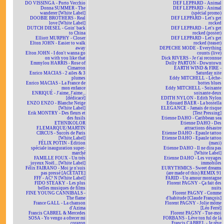
DO VISSINGA - Porto Vecchio
DEF LEPPARD - Animal
Donna SUMMER - The
DEF LEPPARD - Animal
wanderer [White Label]
(spécial promo)
DOOBIE BROTHERS - Real
DEF LEPPARD - Let's get
love [White Label]
rocked
DUTCH DIESEL - Goin' back
DEF LEPPARD - Let's get
to China
rocked (poster)
Elliott MURPHY - Closer
DEF LEPPARD - Let's get
Elton JOHN - Easier to walk
rocked (teaser)
away
DEPECHE MODE - Everything
Elton JOHN - I don't wanna go
counts (live)
on with you like that
Dick RIVERS - Je t'ai reconnue
Emmylou HARRIS - Rose of
Dolly PARTON - Downtown
Cimarron
EARTH WIND & FIRE -
Enrico MACIAS - 2 ailes & 3
Saturday nite
plumes
Eddy MITCHELL - Lèche-
Enrico MACIAS - La France de
bottes blues
mon enfance
Eddy MITCHELL - Soixante
ENRIQUÉ - J'aime, J'aime...
soixante-deux
[dédicacé]
EDITH NYLON - Edith Nylon
ENZO ENZO - Blanche Neige
Edouard BAER - La bostella
[White Label]
ELEGANCE - Jamais de risque
Erik MONTRY - Des fleurs et
[Test Pressing]
des fusils
Etienne DAHO - Caribbean sea
ETHNIKOLOR
Etienne DAHO - Des
F.LEMARQUE/MARTIN
attractions désastre
CIRCUS - Succès de Paris
Etienne DAHO - Epaule tattoo
[White Label]
Etienne DAHO - Epaule tattoo
FÉLIX POTIN - Édition
(maxi)
spéciale inauguration super-
Etienne DAHO - Il ne dira pas
marché
[White Label]
FAMILLE FOUX - Un très
Etienne DAHO - Les voyages
joyeux Noël... [White Label]
immobiles
Félix FAIRANO - Moi je n'suis
EURYTHMICS - Sweet dreams
pas pressé [ACÉTATE]
(are made of this) REMIX 91
FFF - AC² N [White Label]
FARID - Un amour montagne
FIDO STEAKY - Les plus
Florent PAGNY - Ça fait des
belles musiques de films
nuits
FINE YOUNG CANNIBALS -
Florent PAGNY - Comme
The flame
d'habitude [Claude François]
France GALL - La chanson
Florent PAGNY - Jolie môme
d'Azima
[Léo Ferré]
Francis CABREL & Mercedes
Florent PAGNY - Tue-moi
SOSA - Yo vengo a ofrecer mi
FORBANS - Lève ton ful de là
corazon
Francis CABREL - Je rêve