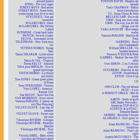
around (maxi)
TONTON DAVID - Peuples du
STING - The soul cages
monde
STREET BOYS - Red moon
Tracy CHAPMAN - Talkin
STREET BOYS - Some folks
'bout a revolution
(come bring your love to me)
U2 - Jesus-Christ & John
STYLISTICS - You are
MELLENCAMP - Do re mi
beautiful
UB40 - Sing our own song
SUGARCUBES - Deus
UB40 - The way you do the
SUGARCUBES - Hit [White
things you do
Label]
VAILLANCOURT - Bon temps
SUNSHINE - Come back baby
rouler
SWITCH - Switch it baby
Vanessa PARADIS - Marilyn &
SYLVIA - Automatic lover
John
TÉLÉPHONE - New York avec
WARNING - Rock
toi
city/Commando
TÉTINES NOIRES - Streap
William SHELLER - Un
Teac
homme heureux
Tanita TIKARAM - Little sister
Youssou N'DOUR & Peter
leaving town
GABRIEL - Shakin' the tree (DJ
Tanya St VAL - Tropical
edit)
Teresa KELLY - Johnnie
Yves SIMON - 2 ou 3 choses
TINA pour RIPOLIN - Vive le
pour elle
grand ripolinage
ZUCCHERO - Diavolo in me
TINTIN HEBDO - La chasse
ZZTOP - Doubleback
aux bruits
ZZTOP - Give it up
Tom JONES - Green green grass
CD
of home
Tony STEFANIDIS - Visions
1969 CLUB - The red album
Trini LOPEZ - America /
4YOU - 4 you
Kansas City
A PERFECT CIRCLE - Mer de
Van McCOY - Soul Cha Cha
noms
VAN MORRISON - Ivory tower
AaRON - Seeds of gold
Vanessa PARADIS - L'amour en
ABC Radio Networks -
soi [Test Pressing]
American TOP 40 # 51
VELVET GLOVE - Last day of
AGNÈS B. & la FNAC -
summer
Dernière Bande
VELVET GLOVE - Sweet was
AKIRISE - Brouiller l'écoute
my rose
ALABAMA 3 - Ain't goin' to
Véronique RIVIÈRE - Georges
Goa
Véronique RIVIÈRE - Première
Alain BASHUNG - Osez
Manche
Joséphine
Véronique RIVIÈRE - Tout
Alain BASHUNG - That's all
court
right
Victoria ABRIL - Baby when
Angela McCLUSKEY - The
you kiss me [White Label]