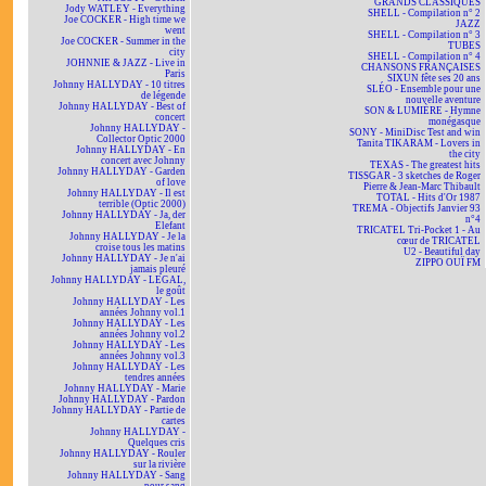
GRANDS CLASSIQUES
Jody WATLEY - Everything
SHELL - Compilation n° 2
Joe COCKER - High time we
JAZZ
went
SHELL - Compilation n° 3
Joe COCKER - Summer in the
TUBES
city
SHELL - Compilation n° 4
JOHNNIE & JAZZ - Live in
CHANSONS FRANÇAISES
Paris
SIXUN fête ses 20 ans
Johnny HALLYDAY - 10 titres
SLÉO - Ensemble pour une
de légende
nouvelle aventure
Johnny HALLYDAY - Best of
SON & LUMIÈRE - Hymne
concert
monégasque
Johnny HALLYDAY -
SONY - MiniDisc Test and win
Collector Optic 2000
Tanita TIKARAM - Lovers in
Johnny HALLYDAY - En
the city
concert avec Johnny
TEXAS - The greatest hits
Johnny HALLYDAY - Garden
TISSGAR - 3 sketches de Roger
of love
Pierre & Jean-Marc Thibault
Johnny HALLYDAY - Il est
TOTAL - Hits d'Or 1987
terrible (Optic 2000)
TREMA - Objectifs Janvier 93
Johnny HALLYDAY - Ja, der
n°4
Elefant
TRICATEL Tri-Pocket 1 - Au
Johnny HALLYDAY - Je la
cœur de TRICATEL
croise tous les matins
U2 - Beautiful day
Johnny HALLYDAY - Je n'ai
ZIPPO OUÏ FM
jamais pleuré
Johnny HALLYDAY - LEGAL,
le goût
Johnny HALLYDAY - Les
années Johnny vol.1
Johnny HALLYDAY - Les
années Johnny vol.2
Johnny HALLYDAY - Les
années Johnny vol.3
Johnny HALLYDAY - Les
tendres années
Johnny HALLYDAY - Marie
Johnny HALLYDAY - Pardon
Johnny HALLYDAY - Partie de
cartes
Johnny HALLYDAY -
Quelques cris
Johnny HALLYDAY - Rouler
sur la rivière
Johnny HALLYDAY - Sang