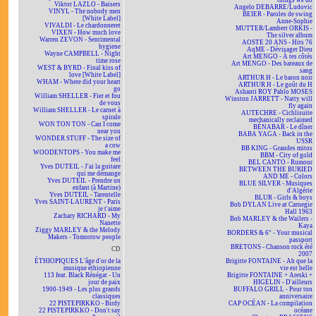
things we do
Viktor LAZLO - Baisers
Angelo DEBARRE/Ludovic
VINYL - The nobody men
BEIER - Paroles de swing
[White Label]
Anne-Sophie
VIVALDI - Le chardonneret
MUTTER/Lambert ORKIS -
VIXEN - How much love
The silver album
Warren ZEVON - Sentimental
AOSTE 20 ANS - Hits 76
hygiene
AqME - Dévisager Dieu
Wayne CAMPBELL - Night
Art MENGO - À tes côtés
time rose
Art MENGO - Des bateaux de
WEST & BYRD - Final kiss of
sang
love [White Label]
ARTHUR H - Le baron noir
WHAM - Where did your heart
ARTHUR H - Le goût du H
go
Ashanti ROY Pablo MOSES
William SHELLER - Fier et fou
Winston JARRETT - Natty will
de vous
fly again
William SHELLER - Le carnet à
AUTECHRE - Cichlisuite
spirale
mechanically reclaimed
WON TON TON - Can I come
BÉNABAR - Le dîner
near you
BABA YAGA - Back in the
WONDER STUFF - The size of
USSR
a cow
BB KING - Grandes mitos
WOODENTOPS - You make me
BBM - City of gold
feel
BEL CANTO - Rumour
Yves DUTEIL - J'ai la guitare
BETWEEN THE BURIED
qui me démange
AND ME - Colors
Yves DUTEIL - Prendre un
BLUE SILVER - Musiques
enfant (à Martine)
d'Algérie
Yves DUTEIL - Tarentelle
BLUR - Girls & boys
Yves SAINT-LAURENT - Paris
Bob DYLAN Live at Carnegie
je t'aime
Hall 1963
Zachary RICHARD - My
Bob MARLEY & the Wailers -
Nanette
Kaya
Ziggy MARLEY & the Melody
BORDERS & 6° - Your musical
Makers - Tomorrow people
passport
BRETONS - Chanson rock été
CD
2007
ÉTHIOPIQUES L'âge d'or de la
Brigitte FONTAINE - Ah que la
musique éthiopienne
vie est belle
113 feat. Black Rénégat - Un
Brigitte FONTAINE + Areski +
jour de paix
HIGELIN - D'ailleurs
1900-1949 - Les plus grands
BUFFALO GRILL - Pour ton
classiques
anniversaire
22 PISTEPIRKKO - Birdy
CAP OCÉAN - La compilation
22 PISTEPIRKKO - Don't say
océane