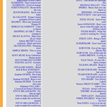
magnifique [White Label]
SONY - Test record for cartridge
SCORPIONS - Don't believe her
file
SCORPIONS - Wind of change
SPANDAU BALLET - True
SCRITTI POLITTI - Boom there
SPARKS - Music that you can
she was
dance to
SENATOR KING - Rock your
SPINNERS - I'll be around
baby
STATUS QUO - Can't give you
SG GIGANTE - Fumar é matar
more
saudades [White Label]
STEEL PULSE - Soul of my
SHAMEN - Move any mountain
soul
Progen 91
Steve WINWOOD - Don't you
SHIRLEY & COMPANY - I like
know what the night can do
to dance
[White Label]
SHOPPING AT ORLY - Hors
STONE ROSES - What the
commerce
world is waiting for / Fools
SHUKY & AVIVA - Mais bien
gold
sûr je t'aime
STRAY CATS - Bring it back
Sidney BECHET et son
again
orchestre - Black and blue
SUPERTRAMP - Don't leave me
SILVER SOUNDS - Sleeping
now
slow
SURVIVOR - Eye of the tiger
SIMPLE MINDS - This is your
(Rocky III)
land
SURVIVOR - Eye of the tiger &
SONY MUSIC & les Chérubins
JAMES BROWN - Living in
- Bonne année
America
SOUVENIRS SOUVENIRS
TALK TALK - It's my life /
STAYING ALIVE - Extraits
Such a shame
b.o.f.
TALKING HEADS - Road to
STEALERS WHEEL - Blind
nowhere
faith & Rick WAKEMAN -
TEARS FOR FEARS - Famous
Anne of Cleves
last words
Stephan EICHER - Pas d'ami
TEARS FOR FEARS - Laid so
(comme toi)
low (tears roll down)
Stephan EICHER - Rien à voir
TEN SHARP - You [White
Stephan EICHER - Tu ne me
Label]
dois rien
Terence TRENT D'ARBY - This
Stéphane COLLARO -
side of love
L'histoire de France (Flodor)
TEXAS - Alone with you
STEVE MILLER BAND - Fly
THEMBI - Kwela mfana (cé
like an eagle
dansé)
STEVE MILLER BAND - I
THIN LIZZY - Dedication
want to make the world turn
THREE DEGREES - What I did
around
for love
STEVE MILLER BAND - I
Tom JONES - Love is in the air
want to make the world turn
[White Label]