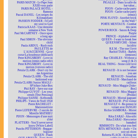
PARIS MATCH - Le Pape Jean
PIGALLE - Dans la salle du
XXIII vous parle
bar-tabac...
PARIS PALACE HOTEL -
PIJON - Cache-cache party
Ramona
PIJON - Cache-cache party
Pascal DANEL - Les neiges du
(remix)
Kilimandjaro
PINK FLOYD - Another brick
PASSION FODDER - I'd sell
in the Wall ²
my soul to God
PORTE MENTAUX - Combat
Patricia KAAS - Une dernière
des races
semaine à New York
POWER ROCK - Saxon & Deep
Paul McCARTNEY - Once upon
Purple
a long ago
PRINCE - Alphabet street
Paul SIMON - The obvious
QUEEN - I want to break free
child
QUEENSRYCHE - Silent
Paula ABDUL - Rush rush
lucidity
PAULETTE de
R.E.M. - The one I love
L'AJACCIENNE - Ça se
Rachid TAHA - Barbès
corse/La boudeuse (dédicacé)
[remixes]
Peter KINGSBERY - Love in
Ray CHARLES - Without a
motion (remix radio edit)
song (1 & 2)
Peter KINGSBERY - Love in
REAL THING - Stone cold love
motion (version radio)
affair
Petula CLARK - Don't cry for
RENAUD - It is not because
me Argentina
you are
Petula CLARK - The old
RENAUD - Jonathan
fashioned way
RENAUD - Marchand de
Petula CLARK/Junior MAGLI -
cailloux
SP biface Juke-Box
RENAUD - Miss Maggie [Juke-
Phil RAY - Save our star
Box]
Philippe GUYOT - Les yeux
RENAUD - Miss Maggie
cernés [Test Pressing]
[Promo]
Philippe SAISSE - Kelbomek
RENAUD - Mistral gagnant
PHILIPS - Vœux de Noël 1958
RENAUD - P'tit voleur
Pierre BACHELET -
RENAULT 4 - Re-prenez le
Marionnettiste
volant avec FANGIO
Pierre LEFEBVRE - 2 succès de
Richie SAMBORA - Mister
Mireille MATHIEU
bluesman
PIJON - Mensonges d'une nuit
Rika ZARAÏ - Aba-nibi
d'été
Rika ZARAÏ - Hava netse
PLATTERS - You'll never never
bamahol
know [White Label]
RIMSHOTS - Do what you feel
Punchs PITTERSON - Reggae-
RITA MITSOUKO - Andy + Un
biguine
soir un chien
QUEEN - Flash
Roberta FLACK - Killing me