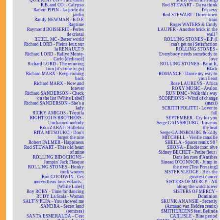
QUILAPAYUN - Tutti-frutti
softly (with his song)
R.B. and CO. - Calypso
Rod STEWART - Da ya think
Ramon PIPIN - La porte du
I'm sexy
jardin
Rod STEWART - Downtown
Randy NEWMAN - B.O.F.
train
Ragtime
Roger WATERS & Cindy
Raymond BOISSERIE - Perles
LAUPER - Another brick in the
de cristal
wall ²
REBEL MC - Better world
ROLLING STONES - E.P. (I
Richard LORD - Pleins feux sur
can't get no) Satisfaction
la RENAULT 9
ROLLING STONES -
Richard LORD - Rallye Monte-
Everybody needs somebody to
Carlo [dédicacé]
love
Richard LORD - The winning
ROLLING STONES - Paint It,
lion (it's time to go)
Black
Richard MARX - Keep coming
ROMANCE - Dance my way to
back
your heart
Richard MARX - Now and
Rose LAURENS - Africa
forever
ROXY MUSIC - Avalon
Richard SANDERSON - Check
RUN DMC - Walk this way
on the list [White Label]
SCORPIONS - Wind of change
Richard SANDERSON - She's a
(maxi)
lady
SCRITTI POLITTI - Lover to
RICKY AMIGOS - Téquila
fall
RIGHTEOUS BROTHERS -
SEPTEMBER - Cry for you
Unchained melody
Serge GAINSBOURG - Love on
Rika ZARAÏ - Hallelou
the beat
RITA MITSOUKO - Don't
Serge GAINSBOURG & Eddy
forget the nite
MITCHELL - Vieille canaille
Robert PALMER - Happiness
SHEILA - Spacer remix 98 ²
Rod STEWART - This old heart
SHONA - Elodie mon rêve
of mine
Sidney BECHET - Petite fleur /
ROLLING BIDOCHONS -
Dans les rues d'Antibes
Jumpin' Jack Flasque
Sinead O'CONNOR - Jump in
ROLLING STONES - Honky
the river [Test Pressing]
tonk women
SISTER SLEDGE - He's the
Ron GOODWIN - Ces
greatest dancer
merveilleux fous volants...
SISTERS OF MERCY - All
[White Label]
along the watchtower
Roy ROBY - Time for dancing
SISTERS OF MERCY -
RUDY La Scala - Woman
Dominion
SALT'N'PEPA - You showed me
SKUNK ANANSIE - Secretly
SANDRA - Secret land
(Armand van Helden remix)
(remixes)
SMITHEREENS feat. Belinda
SANTA ESMERALDA - C'est
CARLISLE - Blue period