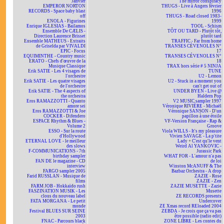
Janvier
The mirror conspiracy
EMPEROR NORTON
THUGS - Live à Angers février
RECORDS - Space baby blast
1996
off
THUGS - Road closed 1983-
ENOLA - Figurines
1999
Enrique IGLESIAS - Bailamos
TOOL - Schism
Ensemble De CÆLIS -
TÔT OU TARD - Plutôt tôt,
Direction Laurence Brisset
plutôt tard
Ensemble MATHEUS - Extraits
TRAFFIC - Far from home
de Griselda par VIVALDI
TRANSES CÉVENOLES N°
EPIC - Focus
17
EQUIMINTHE - Country music
TRANSES CÉVENOLES N°
ERATO - Chefs d'œuvre de la
18
Musique Classique
TRAX hors série # 5 NINJA
Erik SATIE - Les 4 visages de
TUNE
l'orchestre
U2 - Lemon
Erik SATIE - Les quatre visages
U2 - Stuck in a moment you
de l'orchestre
can't get out of
Erik SATIE - The 4 aspects of
UNDER BYEN - Live @
the orchestra
Haldern Pop
Eros RAMAZZOTTI - Quanto
V2 MUSIC sampler 1997
amore sei
Véronique RIVIÈRE - Michaël
Eros RAMAZZOTTI & Joe
Véronique SANSON - D'un
COCKER - Difendero
papillon à une étoile
ESPACE Rhythm & Blues -
VF-Version Française - Rap &
Volume 2
Groove
ESSO - Sur la route
Viola WILLS - It's my pleasure
d'Hollywood
Vivien SAVAGE - La p'tite
ETERNAL LOVE - le meilleur
Lady + C'est qu'le vent
des slows
Weird Al YANKOVIC -
F-COMMUNICATIONS - 7th
Jurassic Park
birthday sampler
WHAT FOR - L'amour n'a pas
FAN DE le magazine - CD
de loi
interview
Winston McANUFF & The
FARGO sampler 2005
Bazbaz Orchestra - A drop
Farid RUSSLAN - Musique de
ZAZIE - Rose
films
ZAZIE - Zen
FARM JOB - Hokkaïdo rush
ZAZIE MUSETTE - Zazie
FASZINATION MUSIK - Les
Musette
clous du nouveau label
ZE RECORDS presents
FATA MORGANA - Le petit
Undercover
monde
ZE Xmas record REloaded 2004
Festival BLUES SUR SEINE
ZEBDA - Je crois que ça va pas
2003
être possible (radio edit)
FNAC - Parcours black
ZONE LIBRE - Les contes du