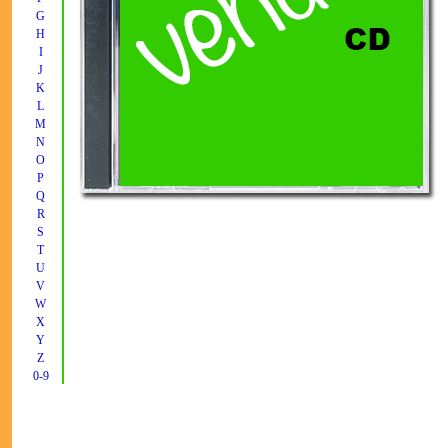
G
H
I
J
K
L
M
N
O
P
Q
R
S
T
U
V
W
X
Y
Z
0-9