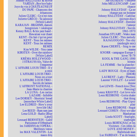
Johnny HALLYDAY & Sylvie
Joe SATRIANI - I believe
VARTAN - Bye bye baby
John MELLENCAMP - Last
Joye du vin à CHÂTEAUNEUF
chance
DU PAPE - Chansons des
Johnny HALLYDAY - Ça ne
échansons
change pas un homme
Julien CLERC - Ce n'est rien
Johnny HALLYDAY - Cadillac
Juliette GRÉCO - Ta jalousie
(picture-disc)
[White Label]
Johnny HALLYDAY - Derrière
KARAJAN - BRAHMS, danses
l'amour
hongroises + catalogue
Johnny HALLYDAY - Succès
Kenny BALL & his jazz band -
1961-1973
Hawaiian war chant
Jonathan STUART - Wako man
KENT - On fait c'qu'on peut
Julien CLERC - This melody
KENT - Tous les mômes
KAJAGOOGOO - Too shy
KENT - Tous les mômes
(midnight mix)
REMIX
Karen CHERYL - Sing to me
Kim WILDE - You came
mama
KIRSTEN - Over the rainbow
KNORR - campagne Europe 1
[White Label]
hiver 78-79
KRÉMA HOLLYWOOD -
KOOL & THE GANG 1990
J.STRAUSS fils, Valse de
hitmix
l'empereur
LA FEMME - Sur la planche /
L'AFFAIRE LOUIS TRIO - Il y
Françoise
a ceux
LADY ROUGE - Eyes of mars
L'AFFAIRE LOUIS TRIO -
[DIOR]
Nous on a tout
LAURENT - Lady / Pharaon
L'AFFAIRE LOUIS TRIO -
Laurent VOULZY - Le soleil
Succès de larmes
donne
L'AFFRONT NATIONAL -
Lee LEWIS - French kiss [Test
Jean-Marie tu charries
Pressing]
LA LUNA - Les cactus
Lenny KRAVITZ - Let love rule
LAZARE - Infidèle
Leon REDBONE - Gotta shake
Lee DORSEY - Shortnin' bread
that thing
[monoface White Label]
Leon REDBONE - Play Gipsy
Lee ELDRED - How's your
play
love life 1&2
Leon REDBONE - Sugar
Lee REED - Ram ram jam
Leonard COHEN - First we take
Lena GOLD - Radio [Blue
Manhattan
Label]
Linda SCOTT - Starlight,
Leonard BERNSTEIN - Gaîté
starbright
Parisienne d'Offenbach
Louis BERTIGNAC et les
les JARDINS de l'OPÉRA -
Visiteurs - Ces idées-là
Meilleurs vœux
LOVE AND MONEY -
les MAX VALENTIN - Les
Halleluiah man
maux dits
Luc FAIRDAN - T'as de beaux