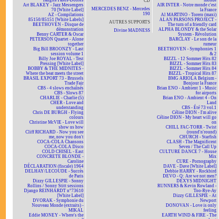
Tangos/Pasos-Dobles
monde
CD
Art BLAKEY - Jazz Messengers
AIR INTER - Notre monde c'est
MERCEDES BENZ - Mercedes
70 [White Label]
la France
190
AZ - Compilations
Al MARTINO - Torero (maxi)
85150/85151 [White Labels]
ALAN PARSONS PROJECT -
AUTRES SUPPORTS
BEETHOVEN - Disque de
The turn of a friendly card
démonstration
ALPHA BLONDY & the Solar
Divine MADNESS
Benny CARTER & Oscar
System - Révolution
PETERSON Quartet - Alone
BARCLAY - Le son de la
together
rumeur
Big Bill BROONZY - Last
BEETHOVEN - Symphonies 1
session volume 1
& 2
Billy Joe ROYAL - Test
BIZZL - 12 Sommer Hits 82
Pressing [White Label]
BIZZL - Sommer Hits 83
BOBBY & THE MIDNITES -
BIZZL - Sommer Hits 84
Where the beat meets the street
BIZZL - Tropical Hits 87
BRASIL EXPORT 73 - Brussels
BMG ARIOLA Belgium -
Trade Fair
Bonjour la France
CBS - 4 slows enchaînés
Brian ENO - Ambient 1 - Music
CBS - Slows 87
for airports
CHARLIE - Charlie (5)
Brian ENO - Ambient 4 - On
CHER - Love and
Land
understanding
CBS - Été 73 vol.1
Chris DE BURGH - Flying
Céline DION - I'm alive
colours
Céline DION - My heart will go
Christine McVIE - Love will
on
show us how
CHILL FAC-TORR - Twist
Cliff RICHARD - Now you see
(round'n'round)
me, now you don't
CHURCH - Starfish
COCA-COLA Chansons
CLASH - The Magnificent
COCA-COLA Disco
Seven / The Call Up
COLD CHISEL - East
CULTURE DANCE 7 - House
CONCRETE BLONDE -
Mix
Caroline
CURE - Pornography
DÉCLARATION (fiscale) 1964
DAVE - Dave [White Label]
DELHAY/LECOUDE - Succès
Debbie HARRY - Rockbird
de Paris
DEVO - Q: Are we not men?
Dizzy GILLESPIE - Sonny
DEXYS MIDNIGHT
Rollins / Sonny Stitt sessions
RUNNERS & Kevin Rowland -
Django REINHARDT n°73610
Too-Rye-Ay
[White Label]
Dizzy GILLESPIE - At
DVORAK - Symphonie du
Newport
Nouveau Monde (extraits) -
DONOVAN - Love is only
MIKAL
feeling
Eddie MONEY - Where's the
EARTH WIND & FIRE - The