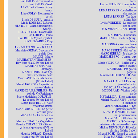
les OBJETS - L'hiver est là
lolos
les OBJETS - Sarah
Lucien JEUNESSE raconte les
LEVEL 42 - Heaven in my
3 ours
hands
LUNA PARKER - Le challenge
Liane FOLY - Il est mort le
des espoirs
soleil
LUNA PARKER - Tes états
Linda DE SUZA - Amalia
d'âme Eric
Linda RONSTADT/Aaron
Lydia VERKINE - La mélodie
NEVILLE - When something is
des enfants
wrong...
M & Mme FAIRDAN - Beaux
LLOYD COLE - Downtown
lolos
Los LOBOS - Donna
MADNESS - Our house
Lou REED - My red joystick
MADONNA - True blue (vinyl
LOVE BIZARRE - Trop
bleu)
d'amour
MADONNA - You can dance
Luis MARIANO pour IZARRA
(picture-disc)
Madeleine RENAUD raconte le
MARC SEBERG - Galver'ran
palais idéal
MARC SEBERG - Je t'accorde
MAGGI - Magie
MARC SEBERG - L'amour aux
MANHATTAN TRANSFER -
trousses
Boy from N.Y.C. [White Label]
Maria VICTORIA - Boléros n° 2
MANITAS de PLATA -
(Radio France)
Hommages
MAURANE - Pas gaie la
MANTRONIX - Don't go
pagaille
messin' with my heart
Maxime LE FORESTIER - San
Marc LAVOINE - Fils de moi
Francisco
[White Label]
MAYA L'ABEILLE - vinyl
Marcel PAGNOL - La partie de
jaune Collector
cartes (Marius)
MC SOLAAR - Bouge de là
MARIE-CLAIRE/PHILIPS - Un
MC SOLAAR - Victime de la
soir de Vie Parisienne
mode
Marie-Madeleine DURUFLÉ -
METALLICA - Enter sandman
Le coucou [White Label]
Michel POLNAREFF - Je rêve
Marie-Paule BELLE - Café
d'un monde
renard/Nosferatu
Michel POLNAREFF - Les
Marie-Paule BELLE - La petite
premières années
écriture grise
Michel POLNAREFF - Tout
MASKARA - La reine de la
tout pour ma chérie
playa
Michel SARDOU - Je vole
Maurice BIRAUD - Végétaline
MICHOU - Qu'est-ce qui
Maurice CHEVALIER - Si c'est
m'attend à la rentrée (dédicacé)
ça la musique à papa [White
Mickey NEWBURY - Blue sky
Label]
shining [White Label]
Maurice DULAC - Du pain
Miguel BOSÉ - Quand ça va mal
chaque jour [White Label]
Mike MAREEN - Here I am