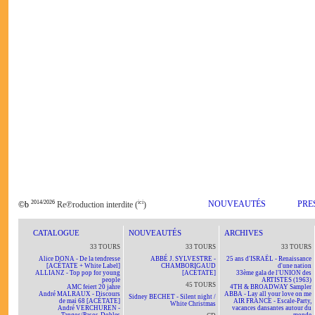
2014/2026
ici
NOUVEAUTÉS
PRE
©b
Re℗roduction interdite (
)
CATALOGUE
NOUVEAUTÉS
ARCHIVES
33 TOURS
33 TOURS
33 TOURS
Alice DONA - De la tendresse
ABBÉ J. SYLVESTRE -
25 ans d'ISRAËL - Renaissance
[ACÉTATE + White Label]
CHAMBORIGAUD
d'une nation
ALLIANZ - Top pop for young
[ACÉTATE]
33ème gala de l'UNION des
people
ARTISTES (1963)
45 TOURS
AMC feiert 20 jahre
4TH & BROADWAY Sampler
André MALRAUX - Discours
ABBA - Lay all your love on me
Sidney BECHET - Silent night /
de mai 68 [ACÉTATE]
AIR FRANCE - Escale-Party,
White Christmas
André VERCHUREN -
vacances dansantes autour du