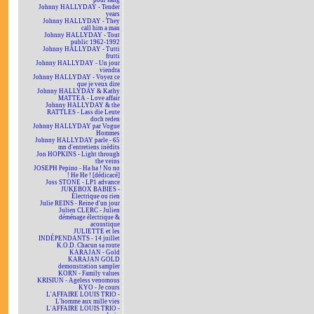
pour sang
Johnny HALLYDAY - Tender
years
Johnny HALLYDAY - They
call him a man
Johnny HALLYDAY - Tout
public 1962-1992
Johnny HALLYDAY - Tutti
frutti
Johnny HALLYDAY - Un jour
viendra
Johnny HALLYDAY - Voyez ce
que je veux dire
Johnny HALLYDAY & Kathy
MATTEA - Love affair
Johnny HALLYDAY & the
RATTLES - Lass die Leute
doch reden
Johnny HALLYDAY par Vogue
Hommes
Johnny HALLYDAY parle - 65
mn d'entretiens inédits
Jon HOPKINS - Light through
the veins
JOSEPH Pepino - Ha ha ! No no
! He He ! [dédicacé]
Joss STONE - LP1 advance
JUKEBOX BABIES -
Électrique ou rien
Julie REINS - Reine d'un jour
Julien CLERC - Julien
déménage électrique &
acoustique
JULIETTE et les
INDÉPENDANTS - 14 juillet
K.O.D. Chacun sa route
KARAJAN - Gold
KARAJAN GOLD
demonstration sampler
KORN - Family values
KRISIUN - Ageless venomous
KYO - Je cours
L'AFFAIRE LOUIS TRIO -
L'homme aux mille vies
L'AFFAIRE LOUIS TRIO -