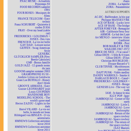
FNAC MUSIC - Actualités
chaos
Printemps 93
ZORA - La famille
FOOD RECORDS sampler
ZORA - Panaméenne
1991
AUTRES SUPPORTS
FOUR ROSES - Musiques de
films
AC-DC - Ballbreaker, la bio par
FRANCE TELECOM - Easy
Philippe MANOEUVRE
techno
ACE OF BASE - Lucky love
Franz SCHUBERT - Quintette à
ACE OF BASE - The bridge
cordes D.956
AFTER FOREVER - Remagine
FRAY - Over my head (cable
AIR - Californie/Sexy boy
car)
ARMOR - Le bal des Laze
FREDERICKS + GOLDMAN +
Art MENGO - interview Alain
JONES - Des vies
Gardinier
FRENCH B - La vie est belle
BJÖRK - Post
GAY DAD - Leisure noise
BOB MARLEY & THE
GEFFEN - Swag American
WAILERS 1967-1972
Style
BRICE DE NICE - J't'ai cassé !
GENERIC
Céline DION - 1 fille & 4 types
GLÜCKLICH SAMPLER (New
Céline DION - D'eux
Beetle Cabriolet)
Christian BOURGEOIS -
GMF - Bonus famille
Disque Bayard n°1
GOLD JAZZ - 12 grands noms
CLUB TINNIE - Mystérieuses
du jazz
rencontres
GOOOM sampler summer 2003
DAFT PUNK - Vidéo medley
GRAMOPHONE 01/10 -
DANDY WARHOLS - Smoke it
Andrew Litton on Gershwin
DARGAUD BOOX 1 - Canal+
Grant Lee BUFFALO - Honey
FREDERICKS + GOLDMAN +
don't think
JONES - Rouge
GROOVE ARMADA - Easy
GENESIS Live - The way we
Gustav LEONHARDT joue
walk
Louis COUPERIN
IAM - Je danse le mia
HANDSOME BOY
IGGY POP - Iggy
MODELING SCHOOL - The
JAMIROQUAI - Corner of the
world's gone mad
earth
Hector ZAZOU - Lights in the
JAMIROQUAI - Little L
dark
JAMIROQUAI - Love
Hervé VILARD - La vie est
foolosophy
belle, le monde est beau
JAMIROQUAI - Return of the
Hildegard von BINGEN - O vis
space cowboy
aeternitatis
JAMIROQUAI - Space cowboy
HMNEWS Collection automne
JAMIROQUAI - The return of
hiver 2010
the space cowboy
HMNEWS Collection automne
JAZZ Masters
hiver 2011