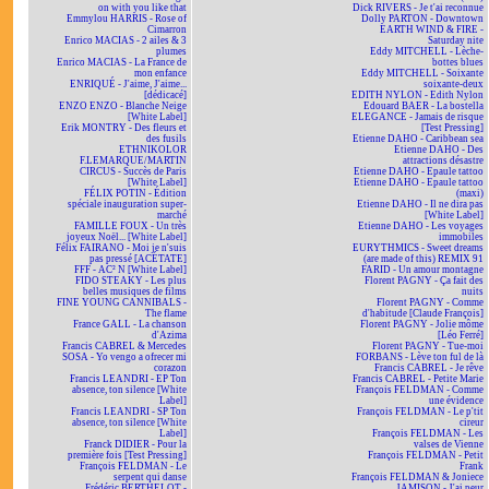
on with you like that
Dick RIVERS - Je t'ai reconnue
Emmylou HARRIS - Rose of
Dolly PARTON - Downtown
Cimarron
EARTH WIND & FIRE -
Enrico MACIAS - 2 ailes & 3
Saturday nite
plumes
Eddy MITCHELL - Lèche-
Enrico MACIAS - La France de
bottes blues
mon enfance
Eddy MITCHELL - Soixante
ENRIQUÉ - J'aime, J'aime...
soixante-deux
[dédicacé]
EDITH NYLON - Edith Nylon
ENZO ENZO - Blanche Neige
Edouard BAER - La bostella
[White Label]
ELEGANCE - Jamais de risque
Erik MONTRY - Des fleurs et
[Test Pressing]
des fusils
Etienne DAHO - Caribbean sea
ETHNIKOLOR
Etienne DAHO - Des
F.LEMARQUE/MARTIN
attractions désastre
CIRCUS - Succès de Paris
Etienne DAHO - Epaule tattoo
[White Label]
Etienne DAHO - Epaule tattoo
FÉLIX POTIN - Édition
(maxi)
spéciale inauguration super-
Etienne DAHO - Il ne dira pas
marché
[White Label]
FAMILLE FOUX - Un très
Etienne DAHO - Les voyages
joyeux Noël... [White Label]
immobiles
Félix FAIRANO - Moi je n'suis
EURYTHMICS - Sweet dreams
pas pressé [ACÉTATE]
(are made of this) REMIX 91
FFF - AC² N [White Label]
FARID - Un amour montagne
FIDO STEAKY - Les plus
Florent PAGNY - Ça fait des
belles musiques de films
nuits
FINE YOUNG CANNIBALS -
Florent PAGNY - Comme
The flame
d'habitude [Claude François]
France GALL - La chanson
Florent PAGNY - Jolie môme
d'Azima
[Léo Ferré]
Francis CABREL & Mercedes
Florent PAGNY - Tue-moi
SOSA - Yo vengo a ofrecer mi
FORBANS - Lève ton ful de là
corazon
Francis CABREL - Je rêve
Francis LEANDRI - EP Ton
Francis CABREL - Petite Marie
absence, ton silence [White
François FELDMAN - Comme
Label]
une évidence
Francis LEANDRI - SP Ton
François FELDMAN - Le p'tit
absence, ton silence [White
cireur
Label]
François FELDMAN - Les
Franck DIDIER - Pour la
valses de Vienne
première fois [Test Pressing]
François FELDMAN - Petit
François FELDMAN - Le
Frank
serpent qui danse
François FELDMAN & Joniece
Frédéric BERTHELOT -
JAMISON - J'ai peur