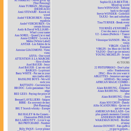
Al JARREAU - Never givin' up
Sophie ELLIS-BEXTOR -
[Test Pressing]
Mixed up world
Alain TURBAN - Mystique
Steve WINWOOD - Talking
[DÉDICACÉ]
back to the night
Amii STEWART - Knock on
Stevie WONDER - Coldchill
wood
TAXXI - Sex and suburban
André VERCHUREN - Alma
suicide
española
Tina TURNER - Break every
André VERCHUREN - Un
rule
certain frisson
TOURNÉE d'ENFOIRÉS -
Andy & David WILLIAMS -
C'est des mecs y chantent
What's your name
U2 - Lemon (Perfecto + Trance
Ann SOREL - Quand j'ai si mal
Mix)
Annie CORDY - Le rock à
Véronique SANSON - Moi, le
Médor [White Label]
venin
ANTAR - Les Fables de la
VIRGIN - Club 82
Fontaine
VIRGIN - les Must de l'été 86
Antoine GIACOMONI - Vieni
YAZOO - Don't go (re-mixes)
vieni
YOUNG MICHELIN - Je suis
ANYA - One word
fatigué
ATTENTION À LA MARCHE
- Slow d'enfer
45 TOURS
Axel BAUER - Jessy
Axel BAUER - L'arc-en-ciel
22 PISTEPIRKKO - Don't play
BARGES - La pitxuri
cello / Frankenstein
Barry WHITE - Put me in your
2PAC - How do you want it
mix (radio edit)
ABLETTES - Jeunesse sauvage
BASSLINE BOYS - We will
ADIDAS - Sky jumper
rock you
AFRICAN MAGIC COMBO -
BATTIATO - Cuccurucucu
La chica
BB DOC - Lolo ganzaman / Nul
Alain BASHUNG - Élégance
edge
Alain BASHUNG - Madame
BEE GEES - Paying the price of
rêve
love
Alain BASHUNG - Osez
Bernard LAVILLIERS - Saïgon
Joséphine
BIBIE - En souvenir de moi
Alain SOUCHON - Dandy
[Pré-Planning]
Alfio SCANDURRA - Qu'est-ce
BIG T Scotch whisky - Europe
qui ne va pas
1
AMERICAN BALLADS - Les
Bill HALEY & the Comets -
plus grands moments Country
Chaussettes PHILDAR
ANDERSON BRUFORD
Bill LABOUNTY - Livin'it up
WAKEMAN HOWE - Brother
Bill PRITCHARD - Number
of mine
five
Antoine DONNET - Fais gaffe à
Billy SWAN - Lover please
ce que tu penses...