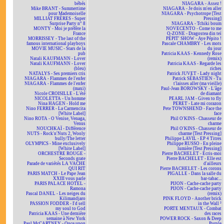
bébés
NIAGARA - Assez !
Mike BRANT - Summertime
NIAGARA - Je dois m'en aller
pour Mademoiselle
NIAGARA - Psychotrope [Test
MILLIAT FRÈRES - Super
Pressing]
Surprise Party n° 8
NIAGARA - Tchiki boum
MONTY - Moi je préfère la
NOVECENTO - Come to me
France
O-ZONE - Dragostea din teï
MORRISSEY - The last of the
PÉPIT' SHOW - Aye Pépito !
famous international playboys
Pascale CHAMBRY - Les mots
MOVIE MUSIC - Stars de la
du jour
pub
Patricia KAAS - Kennedy Rose
Natali KAUFMANN - Lover
(remix)
Natali KAUFMANN - Lover
Patricia KAAS - Regarde les
(bleu)
riches
NATALYS - Ses premiers cris
Patrick JUVET - Lady night
NIAGARA - Flammes de l'enfer
Patrick SÉBASTIEN - Tu
NIAGARA - Flammes de l'enfer
t'laisses aller (ma vieille)
(maxi)
Paul-Jean BOROWSKY - L'âge
Nicole CROISILLE - L'été
de diamant
NICOLETTA - Un homme
PEARL JAM - Given to fly
Nina HAGEN - Hold me
PERET - Late mi corazon
Nino FERRER - La Carmencita
Pete TOWNSHEND - Face the
[White Label]
face
Nino ROTA - O Venise, Venaga,
Phil O'KINS - Chasseur de
Venus
charme
NOUCHKAÏ - Différence
Phil O'KINS - Chasseur de
NUTS - Rock'n'Nuts 2, Wooly
charme [Test Pressing]
bully/The letter
Philippe LAVIL - EP 4 Titres
OLYMPICS - Mine exclusively
Philippe RUSSO - En pleine
[White Label]
lumière [Test Pressing]
ORCHESTRE ROUGE -
Pierre BACHELET - Écris-moi
Seconds grate
Pierre BACHELET - Elle est
Parade de variétés LA VACHE
d'ailleurs
QUI RIT
Pierre BACHELET - Les corons
PARIS MATCH - Le Pape Jean
PIGALLE - Dans la salle du
XXIII vous parle
bar-tabac...
PARIS PALACE HOTEL -
PIJON - Cache-cache party
Ramona
PIJON - Cache-cache party
Pascal DANEL - Les neiges du
(remix)
Kilimandjaro
PINK FLOYD - Another brick
PASSION FODDER - I'd sell
in the Wall ²
my soul to God
PORTE MENTAUX - Combat
Patricia KAAS - Une dernière
des races
semaine à New York
POWER ROCK - Saxon & Deep
Paul McCARTNEY - Once upon
Purple