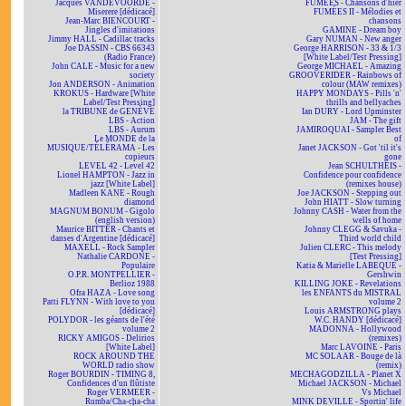
Jacques VANDEVOORDE -
FUMÉES - Chansons d'hier
Miserere [dédicacé]
FUMÉES II - Mélodies et
Jean-Marc BIENCOURT -
chansons
Jingles d'imitations
GAMINE - Dream boy
Jimmy HALL - Cadillac tracks
Gary NUMAN - New anger
Joe DASSIN - CBS 66343
George HARRISON - 33 & 1/3
(Radio France)
[White Label/Test Pressing]
John CALE - Music for a new
George MICHAEL - Amazing
society
GROOVERIDER - Rainbows of
Jon ANDERSON - Animation
colour (MAW remixes)
KROKUS - Hardware [White
HAPPY MONDAYS - Pills 'n'
Label/Test Pressing]
thrills and bellyaches
la TRIBUNE de GENÈVE
Ian DURY - Lord Upminster
LBS - Action
JAM - The gift
LBS - Aurum
JAMIROQUAI - Sampler Best
Le MONDE de la
of
MUSIQUE/TÉLÉRAMA - Les
Janet JACKSON - Got 'til it's
copieurs
gone
LEVEL 42 - Level 42
Jean SCHULTHEIS -
Lionel HAMPTON - Jazz in
Confidence pour confidence
jazz [White Label]
(remixes house)
Madleen KANE - Rough
Joe JACKSON - Stepping out
diamond
John HIATT - Slow turning
MAGNUM BONUM - Gigolo
Johnny CASH - Water from the
(english version)
wells of home
Maurice BITTER - Chants et
Johnny CLEGG & Savuka -
danses d'Argentine [dédicacé]
Third world child
MAXELL - Rock Sampler
Julien CLERC - This melody
Nathalie CARDONE -
[Test Pressing]
Populaire
Katia & Marielle LABEQUE -
O.P.R. MONTPELLIER -
Gershwin
Berlioz 1988
KILLING JOKE - Revelations
Ofra HAZA - Love song
les ENFANTS du MISTRAL
Patti FLYNN - With love to you
volume 2
[dédicacé]
Louis ARMSTRONG plays
POLYDOR - les géants de l'été
W.C. HANDY [dédicacé]
volume 2
MADONNA - Hollywood
RICKY AMIGOS - Delirios
(remixes)
[White Label]
Marc LAVOINE - Paris
ROCK AROUND THE
MC SOLAAR - Bouge de là
WORLD radio show
(remix)
Roger BOURDIN - TIMING 8,
MECHAGODZILLA - Planet X
Confidences d'un flûtiste
Michael JACKSON - Michael
Roger VERMEER -
Vs Michael
Rumba/Cha-cha-cha
MINK DEVILLE - Sportin' life