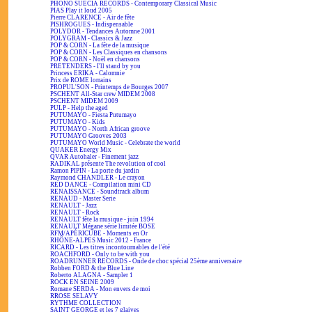
PHONO SUECIA RECORDS - Contemporary Classical Music
PIAS Play it loud 2005
Pierre CLARENCE - Air de fête
PISHROGUES - Indispensable
POLYDOR - Tendances Automne 2001
POLYGRAM - Classics & Jazz
POP & CORN - La fête de la musique
POP & CORN - Les Classiques en chansons
POP & CORN - Noël en chansons
PRETENDERS - I'll stand by you
Princess ERIKA - Calomnie
Prix de ROME lorrains
PROPUL'SON - Printemps de Bourges 2007
PSCHENT All-Star crew MIDEM 2008
PSCHENT MIDEM 2009
PULP - Help the aged
PUTUMAYO - Fiesta Putumayo
PUTUMAYO - Kids
PUTUMAYO - North African groove
PUTUMAYO Grooves 2003
PUTUMAYO World Music - Celebrate the world
QUAKER Energy Mix
QVAR Autohaler - Finement jazz
RADIKAL présente The revolution of cool
Ramon PIPIN - La porte du jardin
Raymond CHANDLER - Le crayon
RED DANCE - Compilation mini CD
RENAISSANCE - Soundtrack album
RENAUD - Master Serie
RENAULT - Jazz
RENAULT - Rock
RENAULT fête la musique - juin 1994
RENAULT Mégane série limitée BOSE
RFM/APÉRICUBE - Moments en Or
RHÔNE-ALPES Music 2012 - France
RICARD - Les titres incontournables de l'été
ROACHFORD - Only to be with you
ROADRUNNER RECORDS - Onde de choc spécial 25ème anniversaire
Robben FORD & the Blue Line
Roberto ALAGNA - Sampler 1
ROCK EN SEINE 2009
Romane SERDA - Mon envers de moi
RROSE SELAVY
RYTHME COLLECTION
SAINT GEORGE et les 7 glaives