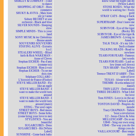
SHIRLEY & COMPANY - I like
know what the night can do
to dance
[White Label]
SHOPPING AT ORLY - Hors
STONE ROSES - What the
commerce
world is waiting for / Fools
SHUKY & AVIVA - Mais bien
gold
sûr je t'aime
STRAY CATS - Bring it back
Sidney BECHET et son
again
orchestre - Black and blue
SUPERTRAMP - Don't leave me
SILVER SOUNDS - Sleeping
now
slow
SURVIVOR - Eye of the tiger
SIMPLE MINDS - This is your
(Rocky III)
land
SURVIVOR - Eye of the tiger &
SONY MUSIC & les Chérubins
JAMES BROWN - Living in
- Bonne année
America
SOUVENIRS SOUVENIRS
TALK TALK - It's my life /
STAYING ALIVE - Extraits
Such a shame
b.o.f.
TALKING HEADS - Road to
STEALERS WHEEL - Blind
nowhere
faith & Rick WAKEMAN -
TEARS FOR FEARS - Famous
Anne of Cleves
last words
Stephan EICHER - Pas d'ami
TEARS FOR FEARS - Laid so
(comme toi)
low (tears roll down)
Stephan EICHER - Rien à voir
TEN SHARP - You [White
Stephan EICHER - Tu ne me
Label]
dois rien
Terence TRENT D'ARBY - This
Stéphane COLLARO -
side of love
L'histoire de France (Flodor)
TEXAS - Alone with you
STEVE MILLER BAND - Fly
THEMBI - Kwela mfana (cé
like an eagle
dansé)
STEVE MILLER BAND - I
THIN LIZZY - Dedication
want to make the world turn
THREE DEGREES - What I did
around
for love
STEVE MILLER BAND - I
Tom JONES - Love is in the air
want to make the world turn
[White Label]
around (maxi)
TONTON DAVID - Peuples du
STING - The soul cages
monde
STREET BOYS - Red moon
Tracy CHAPMAN - Talkin
STREET BOYS - Some folks
'bout a revolution
(come bring your love to me)
U2 - Jesus-Christ & John
STYLISTICS - You are
MELLENCAMP - Do re mi
beautiful
UB40 - Sing our own song
SUGARCUBES - Deus
UB40 - The way you do the
SUGARCUBES - Hit [White
things you do
Label]
VAILLANCOURT - Bon temps
SUNSHINE - Come back baby
rouler