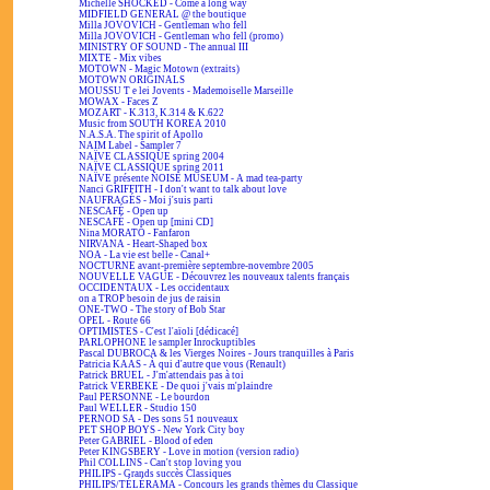
Michelle SHOCKED - Come a long way
MIDFIELD GENERAL @ the boutique
Milla JOVOVICH - Gentleman who fell
Milla JOVOVICH - Gentleman who fell (promo)
MINISTRY OF SOUND - The annual III
MIXTE - Mix vibes
MOTOWN - Magic Motown (extraits)
MOTOWN ORIGINALS
MOUSSU T e lei Jovents - Mademoiselle Marseille
MOWAX - Faces Z
MOZART - K.313, K.314 & K.622
Music from SOUTH KOREA 2010
N.A.S.A. The spirit of Apollo
NAIM Label - Sampler 7
NAÏVE CLASSIQUE spring 2004
NAÏVE CLASSIQUE spring 2011
NAÏVE présente NOISE MUSEUM - A mad tea-party
Nanci GRIFFITH - I don't want to talk about love
NAUFRAGÉS - Moi j'suis parti
NESCAFÉ - Open up
NESCAFÉ - Open up [mini CD]
Nina MORATO - Fanfaron
NIRVANA - Heart-Shaped box
NOA - La vie est belle - Canal+
NOCTURNE avant-première septembre-novembre 2005
NOUVELLE VAGUE - Découvrez les nouveaux talents français
OCCIDENTAUX - Les occidentaux
on a TROP besoin de jus de raisin
ONE-TWO - The story of Bob Star
OPEL - Route 66
OPTIMISTES - C'est l'aïoli [dédicacé]
PARLOPHONE le sampler Inrockuptibles
Pascal DUBROCA & les Vierges Noires - Jours tranquilles à Paris
Patricia KAAS - À qui d'autre que vous (Renault)
Patrick BRUEL - J'm'attendais pas à toi
Patrick VERBEKE - De quoi j'vais m'plaindre
Paul PERSONNE - Le bourdon
Paul WELLER - Studio 150
PERNOD SA - Des sons 51 nouveaux
PET SHOP BOYS - New York City boy
Peter GABRIEL - Blood of eden
Peter KINGSBERY - Love in motion (version radio)
Phil COLLINS - Can't stop loving you
PHILIPS - Grands succès Classiques
PHILIPS/TÉLÉRAMA - Concours les grands thèmes du Classique