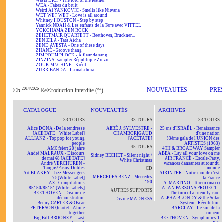
Wasis DIOP - The lord of the feather
WEA - Faites du bruit
Weird Al YANKOVIC - Smells like Nirvana
WET WET WET - Love is all around
Whitney HOUSTON - Step by step
Yannick NOAH & Les enfants de la Terre avec VITTEL
YOKOHAMA ZEN ROCK
ZEHETMAIR QUARTETT - Beethoven, Bruckner...
ZEN ZILA - Tata Aïcha
ZEND AVESTA - One of these days
ZHANÉ - Groove thang
ZIM POUM PLOCK - A fleur de sang
ZINZINS - sampler République Zinzin
ZOUK MACHINE - Kréol
ZURRIBANDA - La mala hora
2014/2026
ici
NOUVEAUTÉS
PRE
©b
Re℗roduction interdite (
)
CATALOGUE
NOUVEAUTÉS
ARCHIVES
33 TOURS
33 TOURS
33 TOURS
Alice DONA - De la tendresse
ABBÉ J. SYLVESTRE -
25 ans d'ISRAËL - Renaissance
[ACÉTATE + White Label]
CHAMBORIGAUD
d'une nation
ALLIANZ - Top pop for young
[ACÉTATE]
33ème gala de l'UNION des
people
ARTISTES (1963)
45 TOURS
AMC feiert 20 jahre
4TH & BROADWAY Sampler
André MALRAUX - Discours
ABBA - Lay all your love on me
Sidney BECHET - Silent night /
de mai 68 [ACÉTATE]
AIR FRANCE - Escale-Party,
White Christmas
André VERCHUREN -
vacances dansantes autour du
Tangos/Pasos-Dobles
monde
CD
Art BLAKEY - Jazz Messengers
AIR INTER - Notre monde c'est
MERCEDES BENZ - Mercedes
70 [White Label]
la France
190
AZ - Compilations
Al MARTINO - Torero (maxi)
85150/85151 [White Labels]
ALAN PARSONS PROJECT -
AUTRES SUPPORTS
BEETHOVEN - Disque de
The turn of a friendly card
démonstration
ALPHA BLONDY & the Solar
Divine MADNESS
Benny CARTER & Oscar
System - Révolution
PETERSON Quartet - Alone
BARCLAY - Le son de la
together
rumeur
Big Bill BROONZY - Last
BEETHOVEN - Symphonies 1