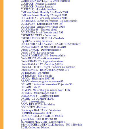
Claudio MONTEVERDI - L'Orfeo (extraits)
CLUB CCF - Prestige Classique
CLUB CCF - Prestige Rossini
CLUB DIAL - Le plein de tubes
CMJ New Music Monthly 91 - March 2001
CMJ New Music Monthly 92 - April 2001
COCA-COLA - Let's party selection 2004
COCHONOU 25ème anniversaire - 3 grands succès
COLDPLAY - Left right left right left
COLUMBIA - Artist News 4 mars 1998
COLUMBIA 96 - The road ahead
COLUMBIA Et toi t'écoutes quoi ? 96
CRÉDIT MUTUEL - Collection
CRÉOLE CHOIR OF CUBA - Tande-la
CYRIUS - Le sang des roses
DÉCOUVREZ-LES AVANT LES AUTRES volume 4
DANCE PARTY - le meilleur de la Dance
Daniel LAVOIE - Docteur tendresse
Daniel LEVI - Le cœur ouvert
Daniel ZIMMERMANN - Bone machine
David BRIOT - Phonik mouvement
David CHARVET - Apprendre à aimer
David HALLYDAY - Satellite (2005)
David LEE ROTH - Night life/She's my machine
David McNEIL - Hollywood (Olympia 97)
DE PALMAS - De Palmas
DE PALMAS - Elle s'ennuie
DECCA - Highlights 1997-98
DECCA release programme autumn 89
DELABEL Actualités novembre 95 janvier 96
DELABEL été 99
DEMON - Music that you wanna hear + EPK
DETAILS - Music matters vol. 8
DISCO PARTY - La fièvre du disco
DJ LBR - LE CORRUPTEUR
DNA - La serenissima
DOCK DES SUDS - Solidaires
DOLIVEUX - Doliveux
Dominique DALCAN - L'air de rien
DOMINO nouveautés 98/99
DRAGONBALL Z + SAILOR MOON
E-MOTION - This is how we are
éd. Philippe PICQUIER - Contes chinois
Eddy MITCHELL/NEVILLE Brothers - Tell it like it is
EDEL Collection 96 acte 1