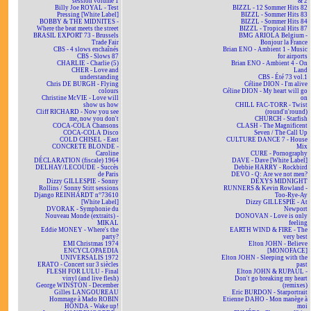
session volume 1
& 2
Billy Joe ROYAL - Test
BIZZL - 12 Sommer Hits 82
Pressing [White Label]
BIZZL - Sommer Hits 83
BOBBY & THE MIDNITES -
BIZZL - Sommer Hits 84
Where the beat meets the street
BIZZL - Tropical Hits 87
BRASIL EXPORT 73 - Brussels
BMG ARIOLA Belgium -
Trade Fair
Bonjour la France
CBS - 4 slows enchaînés
Brian ENO - Ambient 1 - Music
CBS - Slows 87
for airports
CHARLIE - Charlie (5)
Brian ENO - Ambient 4 - On
CHER - Love and
Land
understanding
CBS - Été 73 vol.1
Chris DE BURGH - Flying
Céline DION - I'm alive
colours
Céline DION - My heart will go
Christine McVIE - Love will
on
show us how
CHILL FAC-TORR - Twist
Cliff RICHARD - Now you see
(round'n'round)
me, now you don't
CHURCH - Starfish
COCA-COLA Chansons
CLASH - The Magnificent
COCA-COLA Disco
Seven / The Call Up
COLD CHISEL - East
CULTURE DANCE 7 - House
CONCRETE BLONDE -
Mix
Caroline
CURE - Pornography
DÉCLARATION (fiscale) 1964
DAVE - Dave [White Label]
DELHAY/LECOUDE - Succès
Debbie HARRY - Rockbird
de Paris
DEVO - Q: Are we not men?
Dizzy GILLESPIE - Sonny
DEXYS MIDNIGHT
Rollins / Sonny Stitt sessions
RUNNERS & Kevin Rowland -
Django REINHARDT n°73610
Too-Rye-Ay
[White Label]
Dizzy GILLESPIE - At
DVORAK - Symphonie du
Newport
Nouveau Monde (extraits) -
DONOVAN - Love is only
MIKAL
feeling
Eddie MONEY - Where's the
EARTH WIND & FIRE - The
party?
very best
EMI Christmas 1974
Elton JOHN - Believe
ENCYCLOPAEDIA
[MONOFACE]
UNIVERSALIS 1972
Elton JOHN - Sleeping with the
ERATO - Concert sur 3 siècles
past
FLESH FOR LULU - Final
Elton JOHN & RUPAUL -
vinyl (and live flesh)
Don't go breaking my heart
George WINSTON - December
(remixes)
Gilles LANGOUREAU
Eric BURDON - Starportrait
Hommage à Mado ROBIN
Etienne DAHO - Mon manège à
HONDA - Wake up!
moi