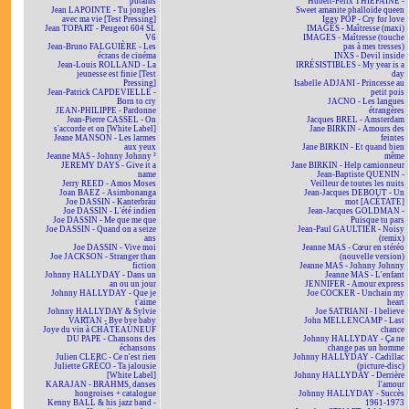
putains
Hubert-Félix THIÉFAINE -
Jean LAPOINTE - Tu jongles
Sweet amanite phalloïde queen
avec ma vie [Test Pressing]
Iggy POP - Cry for love
Jean TOPART - Peugeot 604 SL
IMAGES - Maîtresse (maxi)
V6
IMAGES - Maîtresse (touche
Jean-Bruno FALGUIÈRE - Les
pas à mes tresses)
écrans de cinéma
INXS - Devil inside
Jean-Louis ROLLAND - La
IRRÉSISTIBLES - My year is a
jeunesse est finie [Test
day
Pressing]
Isabelle ADJANI - Princesse au
Jean-Patrick CAPDEVIELLE -
petit pois
Born to cry
JACNO - Les langues
JEAN-PHILIPPE - Pardonne
étrangères
Jean-Pierre CASSEL - On
Jacques BREL - Amsterdam
s'accorde et on [White Label]
Jane BIRKIN - Amours des
Jeane MANSON - Les larmes
feintes
aux yeux
Jane BIRKIN - Et quand bien
Jeanne MAS - Johnny Johnny ²
même
JEREMY DAYS - Give it a
Jane BIRKIN - Help camionneur
name
Jean-Baptiste QUENIN -
Jerry REED - Amos Moses
Veilleur de toutes les nuits
Joan BAEZ - Asimbonanga
Jean-Jacques DEBOUT - Un
Joe DASSIN - Kanterbräu
mot [ACÉTATE]
Joe DASSIN - L'été indien
Jean-Jacques GOLDMAN -
Joe DASSIN - Me que me que
Puisque tu pars
Joe DASSIN - Quand on a seize
Jean-Paul GAULTIER - Noisy
ans
(remix)
Joe DASSIN - Vive moi
Jeanne MAS - Cœur en stéréo
Joe JACKSON - Stranger than
(nouvelle version)
fiction
Jeanne MAS - Johnny Johnny
Johnny HALLYDAY - Dans un
Jeanne MAS - L'enfant
an ou un jour
JENNIFER - Amour express
Johnny HALLYDAY - Que je
Joe COCKER - Unchain my
t'aime
heart
Johnny HALLYDAY & Sylvie
Joe SATRIANI - I believe
VARTAN - Bye bye baby
John MELLENCAMP - Last
Joye du vin à CHÂTEAUNEUF
chance
DU PAPE - Chansons des
Johnny HALLYDAY - Ça ne
échansons
change pas un homme
Julien CLERC - Ce n'est rien
Johnny HALLYDAY - Cadillac
Juliette GRÉCO - Ta jalousie
(picture-disc)
[White Label]
Johnny HALLYDAY - Derrière
KARAJAN - BRAHMS, danses
l'amour
hongroises + catalogue
Johnny HALLYDAY - Succès
Kenny BALL & his jazz band -
1961-1973