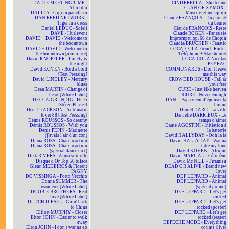
DADJE MEETING TIME -
CINDERELLA - Shelter me
Ybo libo
CLAN OF XYMOX -
DALIDA - Gigi in paradisco
Muscoviet mosquito
DAN REED NETWORK -
Claude FRANÇOIS - Du pain et
Tiger in a dress
du beurre
Daniel LEDUC - Soleil
Claude FRANÇOIS - Reste
DAVE - Hurlevent
Claude ROGEN - Fantaisie
DAVID + DAVID - Welcome to
Impromptu op. 66 de Chopin
the boomtown
Claudia BRÜCKEN - Fanatic
DAVID + DAVID - Welcome to
COCA-COLA French Rock -
the boomtown [monoface]
Téléphone + Starshooter
David KNOPFLER - Lonely is
COCA-COLA Nicolas
the night
PEYRAC
David KOVEN - Bord à bord
COMMUNARDS - Don't leave
[Test Pressing]
me this way
David LINDLEY - Mercury
CROWDED HOUSE - Fall at
blues
your feet
Dean MARTIN - Change of
CURE - Just like heaven
heart [White Label]
CURE - Never enough
DECCA/GRUNDIG - Hi-Fi
DANI - Papa vient d'épouser la
Stéréo Phase 4
bonne
Dee D. JACKSON - Automatic
Daniel DARC - La ville
lover 88 [Test Pressing]
Danielle DARRIEUX - Le
Démis ROUSSOS - So dreamy
temps d'aimer
Démis ROUSSOS - With you
Dante AGOSTINI - Initiation à
Denis PEPIN - Marinette
la batterie
(j'avais l'air d'un con)
David HALLYDAY - Ooh la la
Diana ROSS - Chain reaction
David HALLYDAY - Wanna
Diana ROSS - Chain reaction
take my time
(special dance mix)
David KOVEN - Afrique
Dick RIVERS - Ainsi soit-elle
David MARTIAL - Célimène
Disque d'Or Top 50 biface
David Mc NEIL - Tiramisu
Glenn MEDEIROS & Florent
DEAD OR ALIVE - Brand new
PAGNY
lover
DO VISSINGA - Porto Vecchio
DEF LEPPARD - Animal
Donna SUMMER - The
DEF LEPPARD - Animal
wanderer [White Label]
(spécial promo)
DOOBIE BROTHERS - Real
DEF LEPPARD - Let's get
love [White Label]
rocked
DUTCH DIESEL - Goin' back
DEF LEPPARD - Let's get
to China
rocked (poster)
Elliott MURPHY - Closer
DEF LEPPARD - Let's get
Elton JOHN - Easier to walk
rocked (teaser)
away
DEPECHE MODE - Everything
Elton JOHN - I don't wanna go
counts (live)