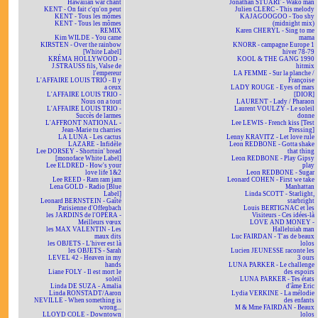
Hawaiian war chant
Jonathan STUART - Wako man
KENT - On fait c'qu'on peut
Julien CLERC - This melody
KENT - Tous les mômes
KAJAGOOGOO - Too shy
KENT - Tous les mômes
(midnight mix)
REMIX
Karen CHERYL - Sing to me
Kim WILDE - You came
mama
KIRSTEN - Over the rainbow
KNORR - campagne Europe 1
[White Label]
hiver 78-79
KRÉMA HOLLYWOOD -
KOOL & THE GANG 1990
J.STRAUSS fils, Valse de
hitmix
l'empereur
LA FEMME - Sur la planche /
L'AFFAIRE LOUIS TRIO - Il y
Françoise
a ceux
LADY ROUGE - Eyes of mars
L'AFFAIRE LOUIS TRIO -
[DIOR]
Nous on a tout
LAURENT - Lady / Pharaon
L'AFFAIRE LOUIS TRIO -
Laurent VOULZY - Le soleil
Succès de larmes
donne
L'AFFRONT NATIONAL -
Lee LEWIS - French kiss [Test
Jean-Marie tu charries
Pressing]
LA LUNA - Les cactus
Lenny KRAVITZ - Let love rule
LAZARE - Infidèle
Leon REDBONE - Gotta shake
Lee DORSEY - Shortnin' bread
that thing
[monoface White Label]
Leon REDBONE - Play Gipsy
Lee ELDRED - How's your
play
love life 1&2
Leon REDBONE - Sugar
Lee REED - Ram ram jam
Leonard COHEN - First we take
Lena GOLD - Radio [Blue
Manhattan
Label]
Linda SCOTT - Starlight,
Leonard BERNSTEIN - Gaîté
starbright
Parisienne d'Offenbach
Louis BERTIGNAC et les
les JARDINS de l'OPÉRA -
Visiteurs - Ces idées-là
Meilleurs vœux
LOVE AND MONEY -
les MAX VALENTIN - Les
Halleluiah man
maux dits
Luc FAIRDAN - T'as de beaux
les OBJETS - L'hiver est là
lolos
les OBJETS - Sarah
Lucien JEUNESSE raconte les
LEVEL 42 - Heaven in my
3 ours
hands
LUNA PARKER - Le challenge
Liane FOLY - Il est mort le
des espoirs
soleil
LUNA PARKER - Tes états
Linda DE SUZA - Amalia
d'âme Eric
Linda RONSTADT/Aaron
Lydia VERKINE - La mélodie
NEVILLE - When something is
des enfants
wrong...
M & Mme FAIRDAN - Beaux
LLOYD COLE - Downtown
lolos