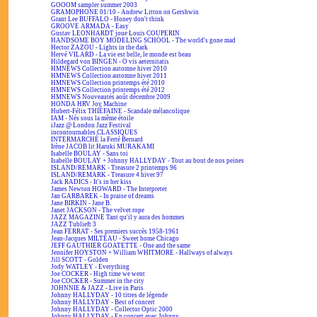
GOOOM sampler summer 2003
GRAMOPHONE 01/10 - Andrew Litton on Gershwin
Grant Lee BUFFALO - Honey don't think
GROOVE ARMADA - Easy
Gustav LEONHARDT joue Louis COUPERIN
HANDSOME BOY MODELING SCHOOL - The world's gone mad
Hector ZAZOU - Lights in the dark
Hervé VILARD - La vie est belle, le monde est beau
Hildegard von BINGEN - O vis aeternitatis
HMNEWS Collection automne hiver 2010
HMNEWS Collection automne hiver 2011
HMNEWS Collection printemps été 2010
HMNEWS Collection printemps été 2012
HMNEWS Nouveautés août décembre 2009
HONDA HRV Joy Machine
Hubert-Félix THIÉFAINE - Scandale mélancolique
IAM - Nés sous la même étoile
iJazz @ London Jazz Festival
incontournables CLASSIQUES
INTERMARCHÉ la Ferté Bernard
Irène JACOB lit Haruki MURAKAMI
Isabelle BOULAY - Sans toi
Isabelle BOULAY + Johnny HALLYDAY - Tout au bout de nos peines
ISLAND/REMARK - Treasure 2 printemps 96
ISLAND/REMARK - Treasure 4 hiver 97
Jack RADICS - It's in her kiss
James Newton HOWARD - The Interpreter
Jan GARBAREK - In praise of dreams
Jane BIRKIN - Jane B.
Janet JACKSON - The velvet rope
JAZZ MAGAZINE Tant qu'il y aura des hommes
JAZZ Tublieft 3
Jean FERRAT - Ses premiers succès 1958-1961
Jean-Jacques MILTEAU - Sweet home Chicago
JEFF GAUTHIER GOATETTE - One and the same
Jennifer HOYSTON + William WHITMORE - Hallways of always
Jill SCOTT - Golden
Jody WATLEY - Everything
Joe COCKER - High time we went
Joe COCKER - Summer in the city
JOHNNIE & JAZZ - Live in Paris
Johnny HALLYDAY - 10 titres de légende
Johnny HALLYDAY - Best of concert
Johnny HALLYDAY - Collector Optic 2000
Johnny HALLYDAY - En concert avec Johnny