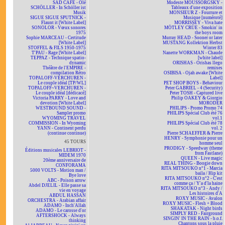
SAD CAFÉ - Olé
Modeste MOUSSORGSKY -
SCHÖLLER - In Schöller ist
Tableaux d'une exposition
Musik
MONSIEUR Z - Fourrure et
SIGUE SIGUE SPUTNICK -
Musique [numéroté]
Flaunt it [White Label]
MORRISSEY - Viva hate
SONOLOR - Vœux sonores
MÖTLEY CRÜE - Smokin' in
1975
the boys room
Sophie MARCEAU - Certitude
Murray HEAD - Sooner or later
[White Label]
MUSTANG Kollektion Herbst
STOFFEL & FILS 1950-1975
Winter 83
T'PAU - Rage [White Label]
Nanette WORKMAN - Chaude
TEPPAZ - Technique spatio-
[white label]
dynamic
ORISHAS - Orishas llego
Théâtre de l'EMPIRE -
remixes
compilation Rétro
OSIBISA - Ojah awake [White
TOPALOFF-VERCHUREN -
Label]
Le couple idéal [TP/WL]
PET SHOP BOYS - Behaviour
TOPALOFF~VERCHUREN -
Peter GABRIEL - 4 (Security)
Le couple idéal [dédicacé]
Peter TOSH - Captured live
Victoria PARRY - Love and
Philip OAKEY & Giorgio
devotion [White Label]
MORODER
WESTBOUND SOUND -
PHILIPS - Promo Promo 74
Sampler promo
PHILIPS Spécial Club été 76
WYOMING TRAVEL
vol.1
COMMISSION - In Wyoming
PHILIPS Spécial Club été 78
YANN - Continent perdu
vol. 2
(continue continue)
Pierre SCHAEFFER & Pierre
HENRY - Symphonie pour un
45 TOURS
homme seul
PRODIGY - Speedway (theme
Éditions musicales LEBRIOT -
from Fastlane)
MIDEM 1970
QUEEN - Live magic
20ème anniversaire de
REAL THING - Boogie down
CONFORAMA
RITA MITSOUKO n°1 - Marcia
5000 VOLTS - Motion man /
baila / Hip kit
Bye love
RITA MITSOUKO n°2 - C'est
ABC - Poison arrow
comme ça / Y'a d'la haine
Abdel DJELIL - Elle passe sa
RITA MITSOUKO n°3 - Andy /
vie en voyage
Les histoires d'A
ABDUL HASSAN
ROXY MUSIC - Avalon
ORCHESTRA - Arabian affair
ROXY MUSIC - Flesh + Blood
ADAMO - Inch'Allah
SHAKATAK - Night birds
ADAMO - Le carosse d'or
SIMPLY RED - Fairground
AFTERSHOCK - Always
SINGIN' IN THE RAIN - b.o.f.
thinking
Chantons sous la pluie