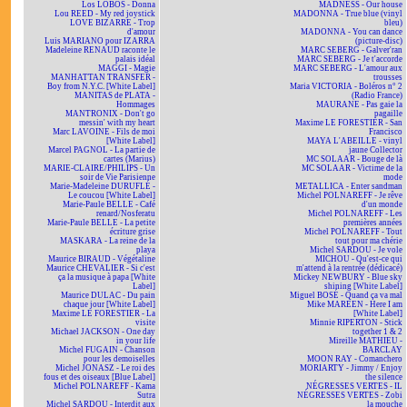
Los LOBOS - Donna
MADNESS - Our house
Lou REED - My red joystick
MADONNA - True blue (vinyl
LOVE BIZARRE - Trop
bleu)
d'amour
MADONNA - You can dance
Luis MARIANO pour IZARRA
(picture-disc)
Madeleine RENAUD raconte le
MARC SEBERG - Galver'ran
palais idéal
MARC SEBERG - Je t'accorde
MAGGI - Magie
MARC SEBERG - L'amour aux
MANHATTAN TRANSFER -
trousses
Boy from N.Y.C. [White Label]
Maria VICTORIA - Boléros n° 2
MANITAS de PLATA -
(Radio France)
Hommages
MAURANE - Pas gaie la
MANTRONIX - Don't go
pagaille
messin' with my heart
Maxime LE FORESTIER - San
Marc LAVOINE - Fils de moi
Francisco
[White Label]
MAYA L'ABEILLE - vinyl
Marcel PAGNOL - La partie de
jaune Collector
cartes (Marius)
MC SOLAAR - Bouge de là
MARIE-CLAIRE/PHILIPS - Un
MC SOLAAR - Victime de la
soir de Vie Parisienne
mode
Marie-Madeleine DURUFLÉ -
METALLICA - Enter sandman
Le coucou [White Label]
Michel POLNAREFF - Je rêve
Marie-Paule BELLE - Café
d'un monde
renard/Nosferatu
Michel POLNAREFF - Les
Marie-Paule BELLE - La petite
premières années
écriture grise
Michel POLNAREFF - Tout
MASKARA - La reine de la
tout pour ma chérie
playa
Michel SARDOU - Je vole
Maurice BIRAUD - Végétaline
MICHOU - Qu'est-ce qui
Maurice CHEVALIER - Si c'est
m'attend à la rentrée (dédicacé)
ça la musique à papa [White
Mickey NEWBURY - Blue sky
Label]
shining [White Label]
Maurice DULAC - Du pain
Miguel BOSÉ - Quand ça va mal
chaque jour [White Label]
Mike MAREEN - Here I am
Maxime LE FORESTIER - La
[White Label]
visite
Minnie RIPERTON - Stick
Michael JACKSON - One day
together 1 & 2
in your life
Mireille MATHIEU -
Michel FUGAIN - Chanson
BARCLAY
pour les demoiselles
MOON RAY - Comanchero
Michel JONASZ - Le roi des
MORIARTY - Jimmy / Enjoy
fous et des oiseaux [Blue Label]
the silence
Michel POLNAREFF - Kama
NÉGRESSES VERTES - IL
Sutra
NÉGRESSES VERTES - Zobi
Michel SARDOU - Interdit aux
la mouche