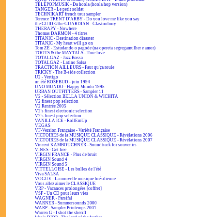
TÉLÉPOPMUSIK - Da hoola (hoola hop version)
TANGER - Le petit soldat
TECHNIKART french tour sampler
Terence TRENT D'ARBY - Do you love me like you say
the GUIDE/the GUARDIAN - Glastonbury
THERAPY - Nowhere
Thomas DARMON - 4 titres
TITANIC - Destination disaster
TITANIC - My heart will go on
Tom ZÉ - Estudando o pagode (na opereta segregamulher e amor)
TOOTS & the MAYTALS - True love
TOTALGAZ - Jazz Bossa
TOTALGAZ - Latino Salsa
TRACTION AILLEURS - Faut qu'ça roule
TRICKY - The B-side collection
U2 - Vertigo
un été ROSEBUD - juin 1994
UNO MUNDO - Happy Mundo 1995
URBAN OUTFITTERS - Sampler 11
V2 - Sélection BELLA UNION & WICHITA
V2 finest pop selection
V2 Rentrée 2005
V2's finest electronic selection
V2's finest pop selection
VANILLA ICE - RollEmUp
VEGAS
VF-Version Française - Variété Française
VICTOIRES de la MUSIQUE CLASSIQUE - Révélations 2006
VICTOIRES de la MUSIQUE CLASSIQUE - Révélations 2007
Vincent KAMBOUCHNER - Soundtrack for souvenirs
VINES - Get free
VIRGIN FRANCE - Plus de bruit
VIRGIN Sound 4
VIRGIN Sound 5
VITTELLOISE - Les bulles de l'été
Viva SALSA
VOGUE - La nouvelle musique brésilienne
Vous allez aimer le CLASSIQUE
VRP - Vacances prolongées [coffret]
VSF - Un CD pour leurs vies
WAGNER - Parsifal
WARNER - Summersounds 2000
WARP - Sampler Printemps 2001
Warren G - I shot the sheriff