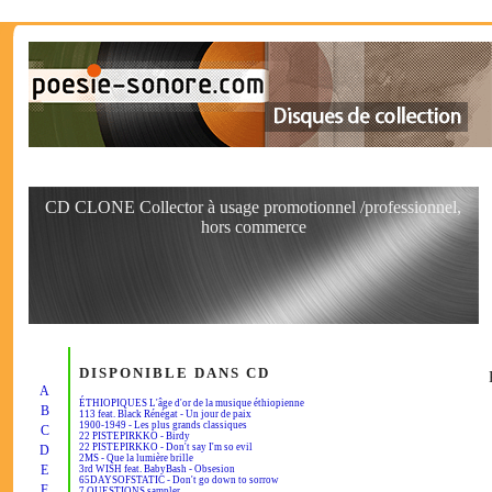
CD CLONE Collector à usage promotionnel /professionnel,
hors commerce
DISPONIBLE DANS CD
A
ÉTHIOPIQUES L'âge d'or de la musique éthiopienne
B
113 feat. Black Rénégat - Un jour de paix
1900-1949 - Les plus grands classiques
C
22 PISTEPIRKKO - Birdy
22 PISTEPIRKKO - Don't say I'm so evil
D
2MS - Que la lumière brille
E
3rd WISH feat. BabyBash - Obsesion
65DAYSOFSTATIC - Don't go down to sorrow
F
7 QUESTIONS sampler