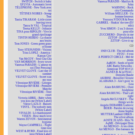
SWITCH - Switch it baby
Vanessa PARADIS - Marilyn &
SYLVIA - Automatic lover
John
TÉLÉPHONE - New York avec
WARNING - Rock
toi
city/Commando
TÉTINES NOIRES - Streap
William SHELLER - Un
Teac
homme heureux
Tanita TIKARAM - Little sister
Youssou N'DOUR & Peter
leaving town
GABRIEL - Shakin' the tree (DJ
Tanya St VAL - Tropical
edit)
Teresa KELLY - Johnnie
Yves SIMON - 2 ou 3 choses
TINA pour RIPOLIN - Vive le
pour elle
grand ripolinage
ZUCCHERO - Diavolo in me
TINTIN HEBDO - La chasse
ZZTOP - Doubleback
aux bruits
ZZTOP - Give it up
Tom JONES - Green green grass
CD
of home
Tony STEFANIDIS - Visions
1969 CLUB - The red album
Trini LOPEZ - America /
4YOU - 4 you
Kansas City
A PERFECT CIRCLE - Mer de
Van McCOY - Soul Cha Cha
noms
VAN MORRISON - Ivory tower
AaRON - Seeds of gold
Vanessa PARADIS - L'amour en
ABC Radio Networks -
soi [Test Pressing]
American TOP 40 # 51
VELVET GLOVE - Last day of
AGNÈS B. & la FNAC -
summer
Dernière Bande
VELVET GLOVE - Sweet was
AKIRISE - Brouiller l'écoute
my rose
ALABAMA 3 - Ain't goin' to
Véronique RIVIÈRE - Georges
Goa
Véronique RIVIÈRE - Première
Alain BASHUNG - Osez
Manche
Joséphine
Véronique RIVIÈRE - Tout
Alain BASHUNG - That's all
court
right
Victoria ABRIL - Baby when
Angela McCLUSKEY - The
you kiss me [White Label]
things we do
Viktor LAZLO - Baisers
Angelo DEBARRE/Ludovic
VINYL - The nobody men
BEIER - Paroles de swing
[White Label]
Anne-Sophie
VIVALDI - Le chardonneret
MUTTER/Lambert ORKIS -
VIXEN - How much love
The silver album
Warren ZEVON - Sentimental
AOSTE 20 ANS - Hits 76
hygiene
AqME - Dévisager Dieu
Wayne CAMPBELL - Night
Art MENGO - À tes côtés
time rose
Art MENGO - Des bateaux de
WEST & BYRD - Final kiss of
sang
love [White Label]