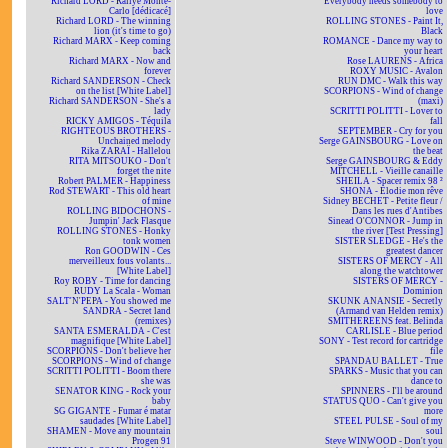
Richard LORD - Rallye Monte-
Everybody needs somebody to
Carlo [dédicacé]
love
Richard LORD - The winning
ROLLING STONES - Paint It,
lion (it's time to go)
Black
Richard MARX - Keep coming
ROMANCE - Dance my way to
back
your heart
Richard MARX - Now and
Rose LAURENS - Africa
forever
ROXY MUSIC - Avalon
Richard SANDERSON - Check
RUN DMC - Walk this way
on the list [White Label]
SCORPIONS - Wind of change
Richard SANDERSON - She's a
(maxi)
lady
SCRITTI POLITTI - Lover to
RICKY AMIGOS - Téquila
fall
RIGHTEOUS BROTHERS -
SEPTEMBER - Cry for you
Unchained melody
Serge GAINSBOURG - Love on
Rika ZARAÏ - Hallelou
the beat
RITA MITSOUKO - Don't
Serge GAINSBOURG & Eddy
forget the nite
MITCHELL - Vieille canaille
Robert PALMER - Happiness
SHEILA - Spacer remix 98 ²
Rod STEWART - This old heart
SHONA - Elodie mon rêve
of mine
Sidney BECHET - Petite fleur /
ROLLING BIDOCHONS -
Dans les rues d'Antibes
Jumpin' Jack Flasque
Sinead O'CONNOR - Jump in
ROLLING STONES - Honky
the river [Test Pressing]
tonk women
SISTER SLEDGE - He's the
Ron GOODWIN - Ces
greatest dancer
merveilleux fous volants...
SISTERS OF MERCY - All
[White Label]
along the watchtower
Roy ROBY - Time for dancing
SISTERS OF MERCY -
RUDY La Scala - Woman
Dominion
SALT'N'PEPA - You showed me
SKUNK ANANSIE - Secretly
SANDRA - Secret land
(Armand van Helden remix)
(remixes)
SMITHEREENS feat. Belinda
SANTA ESMERALDA - C'est
CARLISLE - Blue period
magnifique [White Label]
SONY - Test record for cartridge
SCORPIONS - Don't believe her
file
SCORPIONS - Wind of change
SPANDAU BALLET - True
SCRITTI POLITTI - Boom there
SPARKS - Music that you can
she was
dance to
SENATOR KING - Rock your
SPINNERS - I'll be around
baby
STATUS QUO - Can't give you
SG GIGANTE - Fumar é matar
more
saudades [White Label]
STEEL PULSE - Soul of my
SHAMEN - Move any mountain
soul
Progen 91
Steve WINWOOD - Don't you