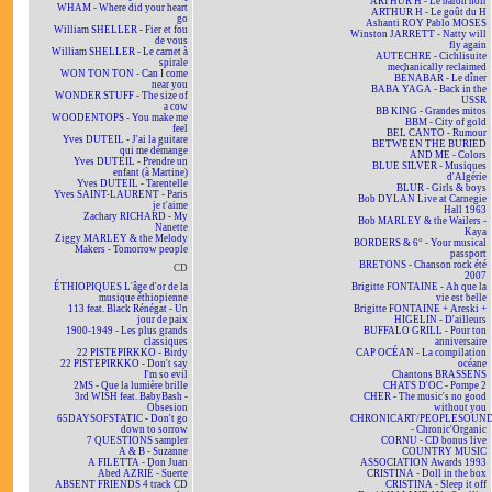
ARTHUR H - Le baron noir
WHAM - Where did your heart
ARTHUR H - Le goût du H
go
Ashanti ROY Pablo MOSES
William SHELLER - Fier et fou
Winston JARRETT - Natty will
de vous
fly again
William SHELLER - Le carnet à
AUTECHRE - Cichlisuite
spirale
mechanically reclaimed
WON TON TON - Can I come
BÉNABAR - Le dîner
near you
BABA YAGA - Back in the
WONDER STUFF - The size of
USSR
a cow
BB KING - Grandes mitos
WOODENTOPS - You make me
BBM - City of gold
feel
BEL CANTO - Rumour
Yves DUTEIL - J'ai la guitare
BETWEEN THE BURIED
qui me démange
AND ME - Colors
Yves DUTEIL - Prendre un
BLUE SILVER - Musiques
enfant (à Martine)
d'Algérie
Yves DUTEIL - Tarentelle
BLUR - Girls & boys
Yves SAINT-LAURENT - Paris
Bob DYLAN Live at Carnegie
je t'aime
Hall 1963
Zachary RICHARD - My
Bob MARLEY & the Wailers -
Nanette
Kaya
Ziggy MARLEY & the Melody
BORDERS & 6° - Your musical
Makers - Tomorrow people
passport
BRETONS - Chanson rock été
CD
2007
ÉTHIOPIQUES L'âge d'or de la
Brigitte FONTAINE - Ah que la
musique éthiopienne
vie est belle
113 feat. Black Rénégat - Un
Brigitte FONTAINE + Areski +
jour de paix
HIGELIN - D'ailleurs
1900-1949 - Les plus grands
BUFFALO GRILL - Pour ton
classiques
anniversaire
22 PISTEPIRKKO - Birdy
CAP OCÉAN - La compilation
22 PISTEPIRKKO - Don't say
océane
I'm so evil
Chantons BRASSENS
2MS - Que la lumière brille
CHATS D'OC - Pompe 2
3rd WISH feat. BabyBash -
CHER - The music's no good
Obsesion
without you
65DAYSOFSTATIC - Don't go
CHRONICART/PEOPLESOUN
down to sorrow
- Chronic'Organic
7 QUESTIONS sampler
CORNU - CD bonus live
A & B - Suzanne
COUNTRY MUSIC
A FILETTA - Don Juan
ASSOCIATION Awards 1993
Abed AZRIÉ - Suerte
CRISTINA - Doll in the box
ABSENT FRIENDS 4 track CD
CRISTINA - Sleep it off