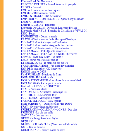
Edouard LALO - Namouna
ELECTRO DELUXE - Sound for eclectic people
ELISTA - Debout
EMI Cool Price - Les authentiques
EMI Music Ressources - Smile
EMILE & IMAGES - Rio de Janvier
EMPEROR NORTON RECORDS - Space baby blast off
ENOLA - Figurines
Enrique IGLESIAS - Bailamos
Ensemble De CÆLIS - Direction Laurence Brisset
Ensemble MATHEUS - Extraits de Griselda par VIVALDI
EPIC - Focus
EQUIMINTHE - Country music
ERATO - Chefs d'œuvre de la Musique Classique
Erik SATIE - Les 4 visages de l'orchestre
Erik SATIE - Les quatre visages de l'orchestre
Erik SATIE - The 4 aspects of the orchestra
Eros RAMAZZOTTI - Quanto amore sei
Eros RAMAZZOTTI & Joe COCKER - Difendero
ESPACE Rhythm & Blues - Volume 2
ESSO - Sur la route d'Hollywood
ETERNAL LOVE - le meilleur des slows
F-COMMUNICATIONS - 7th birthday sampler
FAN DE le magazine - CD interview
FARGO sampler 2005
Farid RUSSLAN - Musique de films
FARM JOB - Hokkaïdo rush
FASZINATION MUSIK - Les clous du nouveau label
FATA MORGANA - Le petit monde
Festival BLUES SUR SEINE 2003
FNAC - Parcours black
FNAC MUSIC - Actualités Printemps 93
FOOD RECORDS sampler 1991
FOUR ROSES - Musiques de films
FRANCE TELECOM - Easy techno
Franz SCHUBERT - Quintette à cordes D.956
FRAY - Over my head (cable car)
FREDERICKS + GOLDMAN + JONES - Des vies
FRENCH B - La vie est belle
GAY DAD - Leisure noise
GEFFEN - Swag American Style
GENERIC
GLÜCKLICH SAMPLER (New Beetle Cabriolet)
GMF - Bonus famille
GOLD JAZZ - 12 grands noms du jazz