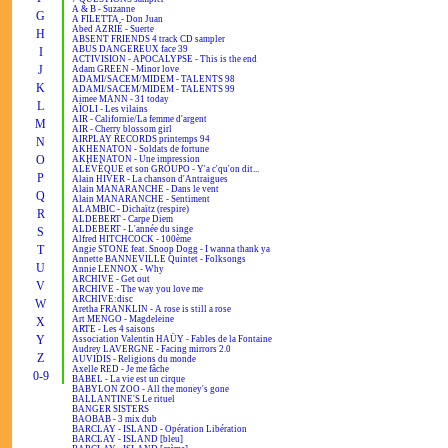
A & B - Suzanne
G
A FILETTA - Don Juan
Abed AZRIÉ - Suerte
H
ABSENT FRIENDS 4 track CD sampler
ABUS DANGEREUX face 39
I
ACTIVISION - APOCALYPSE - This is the end
J
Adam GREEN - Minor love
ADAMI/SACEM/MIDEM - TALENTS 98
K
ADAMI/SACEM/MIDEM - TALENTS 99
Aimee MANN - 31 today
L
AÏOLI - Les vilains
AIR - Californie/La femme d'argent
M
AIR - Cherry blossom girl
AIRPLAY RECORDS printemps 94
N
AKHENATON - Soldats de fortune
O
AKHENATON - Une impression
ALÉVÊQUE et son GROUPO - Y'a c'qu'on dit...
P
Alain HIVER - La chanson d'Antraigues
Alain MANARANCHE - Dans le vent
Q
Alain MANARANCHE - Sentiment
ALAMBIC - Dichaïtz (respire)
R
ALDEBERT - Carpe Diem
ALDEBERT - L'année du singe
S
Alfred HITCHCOCK - 100ème
T
Angie STONE feat. Snoop Dogg - I wanna thank ya
Annette BANNEVILLE Quintet - Folksongs
U
Annie LENNOX - Why
ARCHIVE - Get out
V
ARCHIVE - The way you love me
ARCHIVE:disc
W
Aretha FRANKLIN - A rose is still a rose
Art MENGO - Magdeleine
X
ARTE - Les 4 saisons
Y
Association Valentin HAÜY - Fables de la Fontaine
Audrey LAVERGNE - Facing mirrors 2.0
Z
AUVIDIS - Religions du monde
Axelle RED - Je me fâche
0-9
BABEL - La vie est un cirque
BABYLON ZOO - All the money's gone
BALLANTINE'S Le rituel
BANGER SISTERS
BAOBAB - 3 mix dub
BARCLAY - ISLAND - Opération Libération
BARCLAY - ISLAND [bleu]