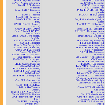
BLACK - Fly up to the moon
Art MENGO - Côté cour
BLACK - You're a big girl now
AVIGNON au 8 décembre
Bob GELDOF - Love or
AVIONS - Nuit sauvage
something
B-52's - Planet Claire
Bonnie RAITT - Baby come
BAB & ROLANDO 808 - Mas
back
que nada
BOONS - The score
BADGAM - SP 1428 [Black
Boum BOMO - Hit-parades
Label]
Brian WILSON - Love and
Barry RYAN with the Majority -
mercy
Eloïse
CAMOUFLAGE - Heaven (I
BEACH BOYS - Still cruisin /
want you)
Kokomo
CARAVELLI pour LOTUS
Bebu SILVETTI - Spring rain
Carlos Alberto IRIGARAY -
BEE GEES - The woman in you
Navidad Criolla
/ Stayin' alive
Caroline LOEB - Mots croisés /
Bernard MINET - Génération
Le téléfon
Bioman
CATHY - Tout est littérature
BEV & BOB - Hey Paula [T.P.]
CENTER - Navsiegda
BILLY & les Forbans - Au
Chant du 7ème Congrès de la
temps des surprises-parties
BONNETERIE (TP dédicacé)
BLACK CROWES - High head
Charles BORELLI présente
blues / A conspiracy
Georges SOLCHANY
Bob DYLAN - Gotta serve
Charles DUMONT - Je t'aime /
somebody
Nuit blanche à Honfleur
Bob GELDOF - The great song
Charlie SPAHN - Loving you,
of indifference
loving me
Bob SEGER - The fire inside
CHER - Gypsys, tramps and
BON JOVI - Bed of roses
thieves [White Label]
Boris DJIAN - Je t'aime encore
CHINA CRISIS - Black man ray
Brigitte BARDOT - Toutes les
CHOPPER - Lili/Heidi bleib
bêtes sont à aimer
blu [White Label]
Britney SPEARS - Sometimes
Chris EVERS - Ce n'est pas une
Caetano VELOSO - Este amor
vie
CANADA - Mourir les sirènes
Chris REA - I can hear your
Céline DION - I drove all night
heart beat
Céline DION - Mon ami m'a
Chubby CHECKER/Hank
quittée
BALLARD - The twist
Chantal GOYA - Monsieur le
[Acétate]
Chat Botté
CINDERELLA - Nobody's fool
CHIC - Le freak
Claudia BRÜCKEN - Absolute
Chris REA - On the beach
COLL - Pretty little girl [White
Chris REA - That's what they
Label]
always say (rainbow mix)
COLUCHE - La politique
CINDERELLA - Heartbreak
(revue de presse)
station