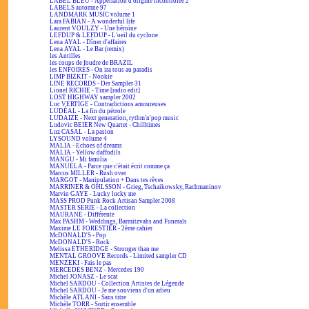
LABEL BLEU - Appellation d'origine incontrôlée 2
LABELS automne 97
LANDMARK MUSIC volume 1
Lara FABIAN - A wonderful life
Laurent VOULZY - Une héroïne
LEFDUP & LEFDUP - L'oeil du cyclone
Lena AYAL - Dîner d'affaires
Lena AYAL - Le Bar (remix)
les Antilles
les coups de foudre de BRAZIL
les ENFOIRÉS - On ira tous au paradis
LIMP BIZKIT - Nookie
LINE RECORDS - Der Sampler 31
Lionel RICHIE - Time [radio edit]
LOST HIGHWAY sampler 2002
Luc VERTIGE - Contradictions amoureuses
LUDÉAL - La fin du pétrole
LUDAIZE - Next generation, rythm'n'pop music
Ludovic BEIER New Quartet - Chilltimes
Luz CASAL - La pasion
LYSOUND volume 4
MALIA - Echoes of dreams
MALIA - Yellow daffodils
MANGU - Mi familia
MANUELA - Parce que c'était écrit comme ça
Marcus MILLER - Rush over
MARGOT - Manipulation + Dans tes rêves
MARRINER & OHLSSON - Grieg, Tschaikowsky, Rachmaninov
Marvin GAYE - Lucky lucky me
MASS PROD Punk Rock Artisan Sampler 2008
MASTER SERIE - La collection
MAURANE - Différente
Max PASHM - Weddings, Barmitzvahs and Funerals
Maxime LE FORESTIER - 2ème cahier
McDONALD'S - Pop
McDONALD'S - Rock
Melissa ETHERIDGE - Stronger than me
MENTAL GROOVE Records - Limited sampler CD
MENZEKI - Fais le pas
MERCEDES BENZ - Mercedes 190
Michel JONASZ - Le scat
Michel SARDOU - Collection Artistes de Légende
Michel SARDOU - Je me souviens d'un adieu
Michèle ATLANI - Sans titre
Michèle TORR - Sortir ensemble