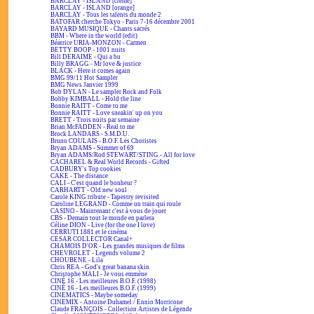
BARCLAY - ISLAND [crème]
BARCLAY - ISLAND [orange]
BARCLAY - Tous les talents du monde 2
BATOFAR cherche Tokyo - Paris 7-16 décembre 2001
BAYARD MUSIQUE - Chants sacrés
BBM - Where in the world (edit)
Béatrice URIA-MONZON - Carmen
BETTY BOOP - 1001 nuits
Bill DERAIME - Qui a bu
Billy BRAGG - Mr love & justice
BLACK - Here it comes again
BMG 99/11 Hot Sampler
BMG News Janvier 1999
Bob DYLAN - Le sampler Rock and Folk
Bobby KIMBALL - Hold the line
Bonnie RAITT - Come to me
Bonnie RAITT - Love sneakin' up on you
BRETT - Trois nuits par semaine
Brian McFADDEN - Real to me
Brock LANDARS - S.M.D.U.
Bruno COULAIS - B.O.F. Les Choristes
Bryan ADAMS - Summer of 69
Bryan ADAMS/Rod STEWART/STING - All for love
CACHAREL & Real World Records - Gifted
CADBURY's Top cookies
CAKE - The distance
CALI - C'est quand le bonheur ?
CARHARTT - Old new soul
Carole KING tribute - Tapestry revisited
Caroline LEGRAND - Comme un train qui roule
CASINO - Maintenant c'est à vous de jouer
CBS - Demain tout le monde en parlera
Céline DION - Live (for the one I love)
CERRUTI 1881 et le cinéma
CESAR COLLECTOR Canal+
CHAMOIS D'OR - Les grandes musiques de films
CHEVROLET - Legends volume 2
CHOUBENE - Lila
Chris REA - God's great banana skin
Christophe MALI - Je vous emmène
CINÉ 16 - Les meilleures B.O.F. (1998)
CINÉ 16 - Les meilleures B.O.F. (1999)
CINEMATICS - Maybe someday
CINEMIX - Antoine Duhamel / Ennio Morricone
Claude FRANÇOIS - Collection Artistes de Légende