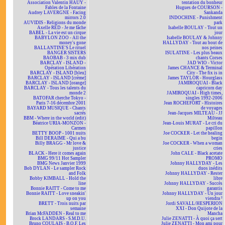
Association Valentin HAÜY -
tentation du bonheur
Fables de la Fontaine
Hugues de COURSON -
Audrey LAVERGNE - Facing
Sankanda
mirrors 2.0
INDOCHINE - Punishment
AUVIDIS - Religions du monde
park
Axelle RED - Je me fâche
Isabelle BOULAY - Tout un
BABEL - La vie est un cirque
jour
BABYLON ZOO - All the
Isabelle BOULAY & Johnny
money's gone
HALLYDAY - Tout au bout de
BALLANTINE'S Le rituel
nos peines
BANGER SISTERS
ISULATINE - Les plus beaux
BAOBAB - 3 mix dub
chants Corses
BARCLAY - ISLAND -
JAD WIO - Victor
Opération Libération
James CHANCE & Terminal
BARCLAY - ISLAND [bleu]
City - The fix is in
BARCLAY - ISLAND [crème]
James TAYLOR - Hourglass
BARCLAY - ISLAND [orange]
JAMIROQUAI - Black
BARCLAY - Tous les talents du
capricorn day
monde 2
JAMIROQUAI - High times,
BATOFAR cherche Tokyo -
singles 1992-2006
Paris 7-16 décembre 2001
Jean ROCHEFORT - Histoires
BAYARD MUSIQUE - Chants
de voyages
sacrés
Jean-Jacques MILTEAU - JJ
BBM - Where in the world (edit)
Milteau
Béatrice URIA-MONZON -
Jean-Louis MURAT - Le cri du
Carmen
papillon
BETTY BOOP - 1001 nuits
Joe COCKER - Let the healing
Bill DERAIME - Qui a bu
begin
Billy BRAGG - Mr love &
Joe COCKER - When a woman
justice
cries
BLACK - Here it comes again
John CALE - Black acetate
BMG 99/11 Hot Sampler
PROMO
BMG News Janvier 1999
Johnny HALLYDAY - Les
Bob DYLAN - Le sampler Rock
duos inédits
and Folk
Johnny HALLYDAY - Rester
Bobby KIMBALL - Hold the
libre
line
Johnny HALLYDAY - Succès
Bonnie RAITT - Come to me
garantis
Bonnie RAITT - Love sneakin'
Johnny HALLYDAY - Un jour
up on you
viendra ²
BRETT - Trois nuits par
Jordi SAVALL/HESPERION
semaine
XXI - Don Quijote de la
Brian McFADDEN - Real to me
Mancha
Brock LANDARS - S.M.D.U.
Julie ZENATTI - À quoi ça sert
Bruno COULAIS - B.O.F. Les
Julie ZENATTI - Mon ami pour