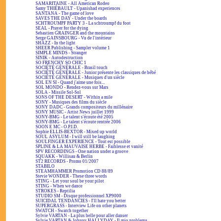
SAMARITAINE - All American Rodeo
Samy THIÉBAULT - Upanishad experiences
SANTANA - The game of love
SAVES THE DAY - Under the boards
SCHTROUMPF PARTY 3 - La schtroumpf du foot
SEAL - Prayer for the dying
Sebastien GRAINGER and the mountains
Serge GAINSBOURG - Vu de l'intérieur
SHAZZ - In the light
SHEER Publishing - Sampler volume 1
SIMPLE MINDS - Stranger
SINIK - Autodestruction
SO FRENCHY SO CHIC 1
SOCIÉTÉ GÉNÉRALE - Brasil touch
SOCIÉTÉ GÉNÉRALE - Junior présente les classiques de bébé
SOCIÉTÉ GÉNÉRALE - Musiques d'un siècle
SOL EN SI - Quand j'aime une fois...
SOL MONDO - Rendez-vous sur Mars
SOLA - Missile Sol-Sol
SONS OF THE DESERT - Within a mile
SONY - Musiques des films du siècle
SONY DADC - Grands compositeurs du millénaire
SONY MUSIC - Artist News juillet 1999
SONY-BMG - Le talent s'écoute été 2005
SONY-BMG - Le talent s'écoute rentrée 2006
SOON E MC - O.P.I.D.
Sophie ELLIS-BEXTOR - Mixed up world
SOUL ASYLUM - I will still be laughing
SOULFINGER EXPERIENCE - Tout est possible
SPLINE & LA MAUVAISE HERBE - Faiblesse et vanité
SPV RECORDINGS - One nation under a groove
SQUAKK - Willisau & Berlin
ST2 RECORDS - Promo 01/2007
STABILO
STEAMHAMMER Promotion CD 88/89
Stevie WONDER - These three words
STING - Let your soul be your pilot
STING - When we dance
STROKES - Reptilia
STUDIO SM - Disque professionnel XP9000
SUICIDAL TENDANCIES - I'll hate you better
SUPERGRASS - Interview Life on other planets
SWATCH - Swatch together
Sylvie VARTAN - La plus belle pour aller danser
Sylvie VARTAN & Johnny HALLYDAY - Il mio problema