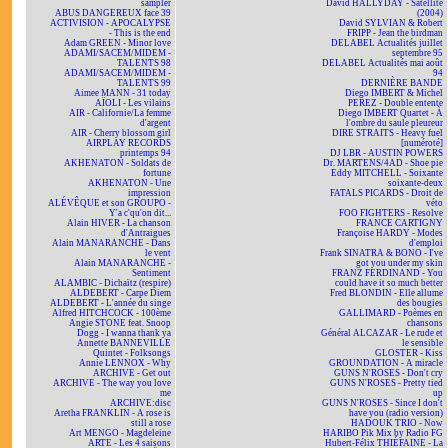
sampler
David HALLYDAY - Satellite
ABUS DANGEREUX face 39
(2004)
ACTIVISION - APOCALYPSE
David SYLVIAN & Robert
- This is the end
FRIPP - Jean the birdman
Adam GREEN - Minor love
DELABEL Actualités juillet
ADAMI/SACEM/MIDEM -
septembre 95
TALENTS 98
DELABEL Actualités mai août
ADAMI/SACEM/MIDEM -
94
TALENTS 99
DERNIÈRE BANDE
Aimee MANN - 31 today
Diego IMBERT & Michel
AÏOLI - Les vilains
PEREZ - Double entente
AIR - Californie/La femme
Diego IMBERT Quartet - À
d'argent
l'ombre du saule pleureur
AIR - Cherry blossom girl
DIRE STRAITS - Heavy fuel
AIRPLAY RECORDS
[numéroté]
printemps 94
DJ LBR - AUSTIN POWERS
AKHENATON - Soldats de
Dr. MARTENS/4AD - Shoe pie
fortune
Eddy MITCHELL - Soixante
AKHENATON - Une
soixante-deux
impression
FATALS PICARDS - Droit de
ALÉVÊQUE et son GROUPO -
véto
Y'a c'qu'on dit...
FOO FIGHTERS - Resolve
Alain HIVER - La chanson
FRANCE CARTIGNY
d'Antraigues
Françoise HARDY - Modes
Alain MANARANCHE - Dans
d'emploi
le vent
Frank SINATRA & BONO - I've
Alain MANARANCHE -
got you under my skin
Sentiment
FRANZ FERDINAND - You
ALAMBIC - Dichaïtz (respire)
could have it so much better
ALDEBERT - Carpe Diem
Fred BLONDIN - Elle allume
ALDEBERT - L'année du singe
des bougies
Alfred HITCHCOCK - 100ème
GALLIMARD - Poèmes en
Angie STONE feat. Snoop
chansons
Dogg - I wanna thank ya
Général ALCAZAR - Le rude et
Annette BANNEVILLE
le sensible
Quintet - Folksongs
GLOSTER - Kiss
Annie LENNOX - Why
GROUNDATION - A miracle
ARCHIVE - Get out
GUNS N'ROSES - Don't cry
ARCHIVE - The way you love
GUNS N'ROSES - Pretty tied
me
up
ARCHIVE:disc
GUNS N'ROSES - Since I don't
Aretha FRANKLIN - A rose is
have you (radio version)
still a rose
HADOUK TRIO - Now
Art MENGO - Magdeleine
HARIBO Pik Mix by Radio FG
ARTE - Les 4 saisons
Hubert-Félix THIÉFAINE - La