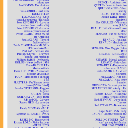
a long ago
PRINCE - Alphabet street
Paul SIMON - The obvious
QUEEN - I want to break free
child
QUEENSRYCHE - Silent
Paula ABDUL - Rush rush
lucidity
PAULETTE de
R.E.M. - The one I love
L'AJACCIENNE - Ça se
Rachid TAHA - Barbès
corse/La boudeuse (dédicacé)
[remixes]
Peter KINGSBERY - Love in
Ray CHARLES - Without a
motion (remix radio edit)
song (1 & 2)
Peter KINGSBERY - Love in
REAL THING - Stone cold love
motion (version radio)
affair
Petula CLARK - Don't cry for
RENAUD - It is not because
me Argentina
you are
Petula CLARK - The old
RENAUD - Jonathan
fashioned way
RENAUD - Marchand de
Petula CLARK/Junior MAGLI -
cailloux
SP biface Juke-Box
RENAUD - Miss Maggie [Juke-
Phil RAY - Save our star
Box]
Philippe GUYOT - Les yeux
RENAUD - Miss Maggie
cernés [Test Pressing]
[Promo]
Philippe SAISSE - Kelbomek
RENAUD - Mistral gagnant
PHILIPS - Vœux de Noël 1958
RENAUD - P'tit voleur
Pierre BACHELET -
RENAULT 4 - Re-prenez le
Marionnettiste
volant avec FANGIO
Pierre LEFEBVRE - 2 succès de
Richie SAMBORA - Mister
Mireille MATHIEU
bluesman
PIJON - Mensonges d'une nuit
Rika ZARAÏ - Aba-nibi
d'été
Rika ZARAÏ - Hava netse
PLATTERS - You'll never never
bamahol
know [White Label]
RIMSHOTS - Do what you feel
Punchs PITTERSON - Reggae-
RITA MITSOUKO - Andy + Un
biguine
soir un chien
QUEEN - Flash
Roberta FLACK - Killing me
QUILAPAYUN - Tutti-frutti
softly (with his song)
R.B. and CO. - Calypso
Rod STEWART - Da ya think
Ramon PIPIN - La porte du
I'm sexy
jardin
Rod STEWART - Downtown
Randy NEWMAN - B.O.F.
train
Ragtime
Roger WATERS & Cindy
Raymond BOISSERIE - Perles
LAUPER - Another brick in the
de cristal
wall ²
REBEL MC - Better world
ROLLING STONES - E.P. (I
Richard LORD - Pleins feux sur
can't get no) Satisfaction
la RENAULT 9
ROLLING STONES -