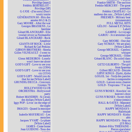
Privilège [maxi]
Frankie SMITH - The auction
Frédéric BERTHELOT -
Freddie MERCURY - The great
Privilège [SP]
pretender
G-I JOE - (I'm sorry) Don't
Frédéric CHATEAU - Le
worry tonite
malheur des uns... [White Label]
GÉNÉRATION 60 - Hits des
FREEMEN - Military beat
années 60 (1 & 2)
(strumentale)
Gary MOORE - After the war
FULL METAL HITS
Georges BRASSENS - Le
GÉLOU - Salomé E.P. [White
fantôme
Label]
Gérard BLANCHARD - Elle
GAMINE - Le voyage
voulait revoir sa Normandie
GAROU - Je n'attendais que
Gérard BLANCHARD - Rock
vous
Amadour
Gary MOORE - One day
GIANTS OF ROCK - Little
Gary NUMAN - We are glass
Richard & Carl Perkins
[White Label]
GIBSON BROTHERS - Sheela
George MICHAEL - Careless
Gilles VIGNEAULT - I went to
whisper
the market
George MICHAEL - Older
Glenn MEDEIROS - Lonely
Gérard BLANC - Du soleil dans
won't leave me alone
la nuit
GOD'S GIFT - Love to see you
GETZ/GILBERTO - The girl
cry (1304)
from Ipanema
GOD'S GIFT - Love to see you
Gilbert BÉCAUD - Désirée
cry (1314)
GIPSY KINGS - Djobi, djoba
GOD'S GIFT - Would you do
GOGOL 1er - Voilà des paroles
that for me [White Label]
faciles à comprendre
GRUNDIG/DECCA - Concours
GOLD - Laissez-nous chanter
Cosmos 70
GOLD - Tropicana / T'es pas
HOLLYWOOD CLUB
fou
ORCHESTRA - Hollywood
GUNS N'ROSES - Knockin' on
party
heaven's door
Hubert MANDRIN - Si j'avais
GUNS N'ROSES - Sweet child
des dollars [White Label]
o'mine (remix)
Iggy POP - Livin' on the edge of
HALL & OATES - Maneater
the night
[White Label]
IMAGES - Quand la musique
HAPPY MONDAYS -
tourne
Hallelujah
Isabelle MAYEREAU - Les
HAPPY MONDAYS - Kinky
mouches
afro
Jacques YVART - Le phare
HAPPY MONDAYS - Step on
[White Label]
(US Mix)
JAMES - Come home
Hubert-Félix THIÉFAINE -
Jean GUIDONI - Tous des
Precox ejaculator