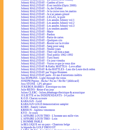
Johnny HALLYDAY - Garden of love
Johnny HALLYDAY - Il est terrible (Optic 2000)
Johnny HALLYDAY - Ja, der Elefant
Johnny HALLYDAY - Je la croise tous les matins
Johnny HALLYDAY - Je n'ai jamais pleuré
Johnny HALLYDAY - LEGAL, le goût
Johnny HALLYDAY - Les années Johnny vol.1
Johnny HALLYDAY - Les années Johnny vol.2
Johnny HALLYDAY - Les années Johnny vol.3
Johnny HALLYDAY - Les tendres années
Johnny HALLYDAY - Marie
Johnny HALLYDAY - Pardon
Johnny HALLYDAY - Partie de cartes
Johnny HALLYDAY - Quelques cris
Johnny HALLYDAY - Rouler sur la rivière
Johnny HALLYDAY - Sang pour sang
Johnny HALLYDAY - Tender years
Johnny HALLYDAY - They call him a man
Johnny HALLYDAY - Tout public 1962-1992
Johnny HALLYDAY - Tutti frutti
Johnny HALLYDAY - Un jour viendra
Johnny HALLYDAY - Voyez ce que je veux dire
Johnny HALLYDAY & Kathy MATTEA - Love affair
Johnny HALLYDAY & the RATTLES - Lass die Leute doch reden
Johnny HALLYDAY par Vogue Hommes
Johnny HALLYDAY parle - 65 mn d'entretiens inédits
Jon HOPKINS - Light through the veins
JOSEPH Pepino - Ha ha ! No no ! He He ! [dédicacé]
Joss STONE - LP1 advance
JUKEBOX BABIES - Électrique ou rien
Julie REINS - Reine d'un jour
Julien CLERC - Julien déménage électrique & acoustique
JULIETTE et les INDÉPENDANTS - 14 juillet
K.O.D. Chacun sa route
KARAJAN - Gold
KARAJAN GOLD demonstration sampler
KORN - Family values
KRISIUN - Ageless venomous
KYO - Je cours
L'AFFAIRE LOUIS TRIO - L'homme aux mille vies
L'AFFAIRE LOUIS TRIO - Loin
L'HOMME PARLE
la BELGIQUE est un pays - Chantons belge
la légende du GOLF DROUOT