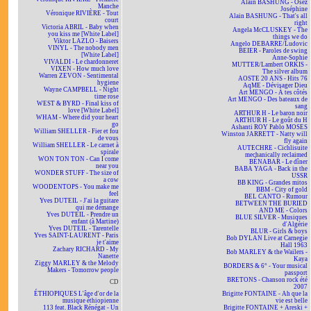
Alain BASHUNG - Osez
Manche
Joséphine
Véronique RIVIÈRE - Tout
Alain BASHUNG - That's all
court
right
Victoria ABRIL - Baby when
Angela McCLUSKEY - The
you kiss me [White Label]
things we do
Viktor LAZLO - Baisers
Angelo DEBARRE/Ludovic
VINYL - The nobody men
BEIER - Paroles de swing
[White Label]
Anne-Sophie
VIVALDI - Le chardonneret
MUTTER/Lambert ORKIS -
VIXEN - How much love
The silver album
Warren ZEVON - Sentimental
AOSTE 20 ANS - Hits 76
hygiene
AqME - Dévisager Dieu
Wayne CAMPBELL - Night
Art MENGO - À tes côtés
time rose
Art MENGO - Des bateaux de
WEST & BYRD - Final kiss of
sang
love [White Label]
ARTHUR H - Le baron noir
WHAM - Where did your heart
ARTHUR H - Le goût du H
go
Ashanti ROY Pablo MOSES
William SHELLER - Fier et fou
Winston JARRETT - Natty will
de vous
fly again
William SHELLER - Le carnet à
AUTECHRE - Cichlisuite
spirale
mechanically reclaimed
WON TON TON - Can I come
BÉNABAR - Le dîner
near you
BABA YAGA - Back in the
WONDER STUFF - The size of
USSR
a cow
BB KING - Grandes mitos
WOODENTOPS - You make me
BBM - City of gold
feel
BEL CANTO - Rumour
Yves DUTEIL - J'ai la guitare
BETWEEN THE BURIED
qui me démange
AND ME - Colors
Yves DUTEIL - Prendre un
BLUE SILVER - Musiques
enfant (à Martine)
d'Algérie
Yves DUTEIL - Tarentelle
BLUR - Girls & boys
Yves SAINT-LAURENT - Paris
Bob DYLAN Live at Carnegie
je t'aime
Hall 1963
Zachary RICHARD - My
Bob MARLEY & the Wailers -
Nanette
Kaya
Ziggy MARLEY & the Melody
BORDERS & 6° - Your musical
Makers - Tomorrow people
passport
BRETONS - Chanson rock été
CD
2007
ÉTHIOPIQUES L'âge d'or de la
Brigitte FONTAINE - Ah que la
musique éthiopienne
vie est belle
113 feat. Black Rénégat - Un
Brigitte FONTAINE + Areski +