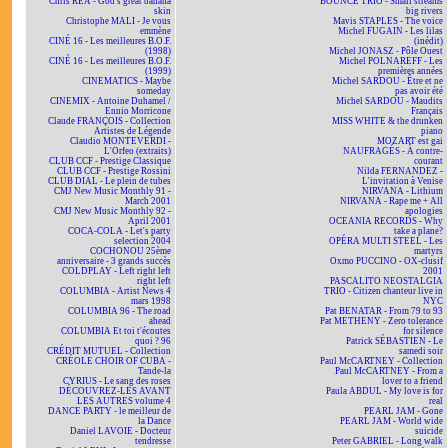
Chris REA - God's great banana
BOUNCE TRIO - Small streams
skin
big rivers
Christophe MALI - Je vous
Mavis STAPLES - The voice
emmène
Michel FUGAIN - Les lilas
CINÉ 16 - Les meilleures B.O.F.
(inédit)
(1998)
Michel JONASZ - Pôle Ouest
CINÉ 16 - Les meilleures B.O.F.
Michel POLNAREFF - Les
(1999)
premières années
CINEMATICS - Maybe
Michel SARDOU - Être et ne
someday
pas avoir été
CINEMIX - Antoine Duhamel /
Michel SARDOU - Maudits
Ennio Morricone
Français
Claude FRANÇOIS - Collection
MISS WHITE & the drunken
Artistes de Légende
piano
Claudio MONTEVERDI -
MOZART est gai
L'Orfeo (extraits)
NAUFRAGÉS - À contre-
CLUB CCF - Prestige Classique
courant
CLUB CCF - Prestige Rossini
Nilda FERNANDEZ -
CLUB DIAL - Le plein de tubes
L'invitation à Venise
CMJ New Music Monthly 91 -
NIRVANA - Lithium
March 2001
NIRVANA - Rape me + All
CMJ New Music Monthly 92 -
apologies
April 2001
OCEANIA RECORDS - Why
COCA-COLA - Let's party
take a plane?
selection 2004
OPÉRA MULTI STEEL - Les
COCHONOU 25ème
martyrs
anniversaire - 3 grands succès
Oxmo PUCCINO - OX-clusif
COLDPLAY - Left right left
2001
right left
PASCALITO NEOSTALGIA
COLUMBIA - Artist News 4
TRIO - Citizen chanteur live in
mars 1998
NYC
COLUMBIA 96 - The road
Pat BENATAR - From 79 to 93
ahead
Pat METHENY - Zero tolerance
COLUMBIA Et toi t'écoutes
for silence
quoi ? 96
Patrick SÉBASTIEN - Le
CRÉDIT MUTUEL - Collection
samedi soir
CRÉOLE CHOIR OF CUBA -
Paul McCARTNEY - Collection
Tande-la
Paul McCARTNEY - From a
CYRIUS - Le sang des roses
lover to a friend
DÉCOUVREZ-LES AVANT
Paula ABDUL - My love is for
LES AUTRES volume 4
real
DANCE PARTY - le meilleur de
PEARL JAM - Gone
la Dance
PEARL JAM - World wide
Daniel LAVOIE - Docteur
suicide
tendresse
Peter GABRIEL - Long walk