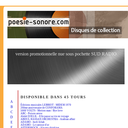
version promotionnelle nue sous pochette SUD RADIO
DISPONIBLE DANS 45 TOURS
A
Éditions musicales LEBRIOT - MIDEM 1970
B
20ème anniversaire de CONFORAMA
5000 VOLTS - Motion man / Bye love
C
ABC - Poison arrow
Abdel DJELIL - Elle passe sa vie en voyage
D
ABDUL HASSAN ORCHESTRA - Arabian affair
E
ADAMO - Inch'Allah
ADAMO - Le carosse d'or
F
AFTERSHOCK - Always thinking