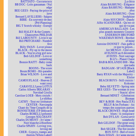
BATTIATO - Cuccurucucu
La chica
BB DOC - Lolo ganzaman / Nul
Alain BASHUNG - Élégance
edge
Alain BASHUNG - Madame
BEE GEES - Paying the price of
rêve
love
Alain BASHUNG - Osez
Bernard LAVILLIERS - Saïgon
Joséphine
BIBIE - En souvenir de moi
Alain SOUCHON - Dandy
[Pré-Planning]
Alfio SCANDURRA - Qu'est-ce
BIG T Scotch whisky - Europe
qui ne va pas
1
AMERICAN BALLADS - Les
Bill HALEY & the Comets -
plus grands moments Country
Chaussettes PHILDAR
ANDERSON BRUFORD
Bill LABOUNTY - Livin'it up
WAKEMAN HOWE - Brother
Bill PRITCHARD - Number
of mine
five
Antoine DONNET - Fais gaffe à
Billy SWAN - Lover please
ce que tu penses...
BLACK - Fly up to the moon
Art MENGO - Côté cour
BLACK - You're a big girl now
AVIGNON au 8 décembre
Bob GELDOF - Love or
AVIONS - Nuit sauvage
something
B-52's - Planet Claire
Bonnie RAITT - Baby come
BAB & ROLANDO 808 - Mas
back
que nada
BOONS - The score
BADGAM - SP 1428 [Black
Boum BOMO - Hit-parades
Label]
Brian WILSON - Love and
Barry RYAN with the Majority -
mercy
Eloïse
CAMOUFLAGE - Heaven (I
BEACH BOYS - Still cruisin /
want you)
Kokomo
CARAVELLI pour LOTUS
Bebu SILVETTI - Spring rain
Carlos Alberto IRIGARAY -
BEE GEES - The woman in you
Navidad Criolla
/ Stayin' alive
Caroline LOEB - Mots croisés /
Bernard MINET - Génération
Le téléfon
Bioman
CATHY - Tout est littérature
BEV & BOB - Hey Paula [T.P.]
CENTER - Navsiegda
BILLY & les Forbans - Au
Chant du 7ème Congrès de la
temps des surprises-parties
BONNETERIE (TP dédicacé)
BLACK CROWES - High head
Charles BORELLI présente
blues / A conspiracy
Georges SOLCHANY
Bob DYLAN - Gotta serve
Charles DUMONT - Je t'aime /
somebody
Nuit blanche à Honfleur
Bob GELDOF - The great song
Charlie SPAHN - Loving you,
of indifference
loving me
Bob SEGER - The fire inside
CHER - Gypsys, tramps and
BON JOVI - Bed of roses
thieves [White Label]
Boris DJIAN - Je t'aime encore