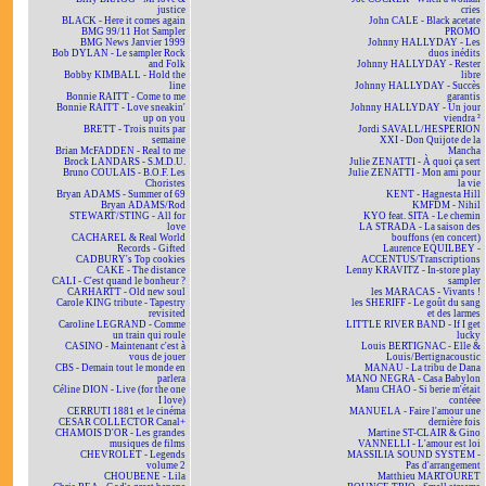
justice
cries
BLACK - Here it comes again
John CALE - Black acetate
BMG 99/11 Hot Sampler
PROMO
BMG News Janvier 1999
Johnny HALLYDAY - Les
Bob DYLAN - Le sampler Rock
duos inédits
and Folk
Johnny HALLYDAY - Rester
Bobby KIMBALL - Hold the
libre
line
Johnny HALLYDAY - Succès
Bonnie RAITT - Come to me
garantis
Bonnie RAITT - Love sneakin'
Johnny HALLYDAY - Un jour
up on you
viendra ²
BRETT - Trois nuits par
Jordi SAVALL/HESPERION
semaine
XXI - Don Quijote de la
Brian McFADDEN - Real to me
Mancha
Brock LANDARS - S.M.D.U.
Julie ZENATTI - À quoi ça sert
Bruno COULAIS - B.O.F. Les
Julie ZENATTI - Mon ami pour
Choristes
la vie
Bryan ADAMS - Summer of 69
KENT - Hagnesta Hill
Bryan ADAMS/Rod
KMFDM - Nihil
STEWART/STING - All for
KYO feat. SITA - Le chemin
love
LA STRADA - La saison des
CACHAREL & Real World
bouffons (en concert)
Records - Gifted
Laurence EQUILBEY -
CADBURY's Top cookies
ACCENTUS/Transcriptions
CAKE - The distance
Lenny KRAVITZ - In-store play
CALI - C'est quand le bonheur ?
sampler
CARHARTT - Old new soul
les MARACAS - Vivants !
Carole KING tribute - Tapestry
les SHERIFF - Le goût du sang
revisited
et des larmes
Caroline LEGRAND - Comme
LITTLE RIVER BAND - If I get
un train qui roule
lucky
CASINO - Maintenant c'est à
Louis BERTIGNAC - Elle &
vous de jouer
Louis/Bertignacoustic
CBS - Demain tout le monde en
MANAU - La tribu de Dana
parlera
MANO NEGRA - Casa Babylon
Céline DION - Live (for the one
Manu CHAO - Si berie m'était
I love)
contéee
CERRUTI 1881 et le cinéma
MANUELA - Faire l'amour une
CESAR COLLECTOR Canal+
dernière fois
CHAMOIS D'OR - Les grandes
Martine ST-CLAIR & Gino
musiques de films
VANNELLI - L'amour est loi
CHEVROLET - Legends
MASSILIA SOUND SYSTEM -
volume 2
Pas d'arrangement
CHOUBENE - Lila
Matthieu MARTOURET