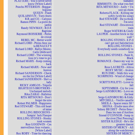
PLATTERS - You'll never never
bamahol
know [White Label]
RIMSHOTS - Do what you feel
Punchs PITTERSON - Reggae-
RITA MITSOUKO - Andy + Un
biguine
soir un chien
QUEEN - Flash
Roberta FLACK - Killing me
QUILAPAYUN - Tutti-frutti
softly (with his song)
R.B. and CO. - Calypso
Rod STEWART - Da ya think
Ramon PIPIN - La porte du
I'm sexy
jardin
Rod STEWART - Downtown
Randy NEWMAN - B.O.F.
train
Ragtime
Roger WATERS & Cindy
Raymond BOISSERIE - Perles
LAUPER - Another brick in the
de cristal
wall ²
REBEL MC - Better world
ROLLING STONES - E.P. (I
Richard LORD - Pleins feux sur
can't get no) Satisfaction
la RENAULT 9
ROLLING STONES -
Richard LORD - Rallye Monte-
Everybody needs somebody to
Carlo [dédicacé]
love
Richard LORD - The winning
ROLLING STONES - Paint It,
lion (it's time to go)
Black
Richard MARX - Keep coming
ROMANCE - Dance my way to
back
your heart
Richard MARX - Now and
Rose LAURENS - Africa
forever
ROXY MUSIC - Avalon
Richard SANDERSON - Check
RUN DMC - Walk this way
on the list [White Label]
SCORPIONS - Wind of change
Richard SANDERSON - She's a
(maxi)
lady
SCRITTI POLITTI - Lover to
RICKY AMIGOS - Téquila
fall
RIGHTEOUS BROTHERS -
SEPTEMBER - Cry for you
Unchained melody
Serge GAINSBOURG - Love on
Rika ZARAÏ - Hallelou
the beat
RITA MITSOUKO - Don't
Serge GAINSBOURG & Eddy
forget the nite
MITCHELL - Vieille canaille
Robert PALMER - Happiness
SHEILA - Spacer remix 98 ²
Rod STEWART - This old heart
SHONA - Elodie mon rêve
of mine
Sidney BECHET - Petite fleur /
ROLLING BIDOCHONS -
Dans les rues d'Antibes
Jumpin' Jack Flasque
Sinead O'CONNOR - Jump in
ROLLING STONES - Honky
the river [Test Pressing]
tonk women
SISTER SLEDGE - He's the
Ron GOODWIN - Ces
greatest dancer
merveilleux fous volants...
SISTERS OF MERCY - All
[White Label]
along the watchtower
Roy ROBY - Time for dancing
SISTERS OF MERCY -