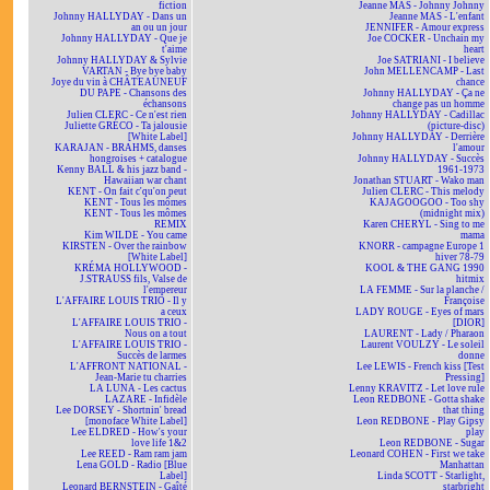
fiction
Jeanne MAS - Johnny Johnny
Johnny HALLYDAY - Dans un
Jeanne MAS - L'enfant
an ou un jour
JENNIFER - Amour express
Johnny HALLYDAY - Que je
Joe COCKER - Unchain my
t'aime
heart
Johnny HALLYDAY & Sylvie
Joe SATRIANI - I believe
VARTAN - Bye bye baby
John MELLENCAMP - Last
Joye du vin à CHÂTEAUNEUF
chance
DU PAPE - Chansons des
Johnny HALLYDAY - Ça ne
échansons
change pas un homme
Julien CLERC - Ce n'est rien
Johnny HALLYDAY - Cadillac
Juliette GRÉCO - Ta jalousie
(picture-disc)
[White Label]
Johnny HALLYDAY - Derrière
KARAJAN - BRAHMS, danses
l'amour
hongroises + catalogue
Johnny HALLYDAY - Succès
Kenny BALL & his jazz band -
1961-1973
Hawaiian war chant
Jonathan STUART - Wako man
KENT - On fait c'qu'on peut
Julien CLERC - This melody
KENT - Tous les mômes
KAJAGOOGOO - Too shy
KENT - Tous les mômes
(midnight mix)
REMIX
Karen CHERYL - Sing to me
Kim WILDE - You came
mama
KIRSTEN - Over the rainbow
KNORR - campagne Europe 1
[White Label]
hiver 78-79
KRÉMA HOLLYWOOD -
KOOL & THE GANG 1990
J.STRAUSS fils, Valse de
hitmix
l'empereur
LA FEMME - Sur la planche /
L'AFFAIRE LOUIS TRIO - Il y
Françoise
a ceux
LADY ROUGE - Eyes of mars
L'AFFAIRE LOUIS TRIO -
[DIOR]
Nous on a tout
LAURENT - Lady / Pharaon
L'AFFAIRE LOUIS TRIO -
Laurent VOULZY - Le soleil
Succès de larmes
donne
L'AFFRONT NATIONAL -
Lee LEWIS - French kiss [Test
Jean-Marie tu charries
Pressing]
LA LUNA - Les cactus
Lenny KRAVITZ - Let love rule
LAZARE - Infidèle
Leon REDBONE - Gotta shake
Lee DORSEY - Shortnin' bread
that thing
[monoface White Label]
Leon REDBONE - Play Gipsy
Lee ELDRED - How's your
play
love life 1&2
Leon REDBONE - Sugar
Lee REED - Ram ram jam
Leonard COHEN - First we take
Lena GOLD - Radio [Blue
Manhattan
Label]
Linda SCOTT - Starlight,
Leonard BERNSTEIN - Gaîté
starbright