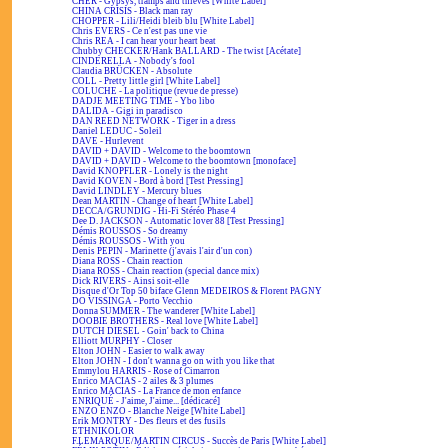
CHER - Gypsys, tramps and thieves [White Label]
CHINA CRISIS - Black man ray
CHOPPER - Lili/Heidi bleib blu [White Label]
Chris EVERS - Ce n'est pas une vie
Chris REA - I can hear your heart beat
Chubby CHECKER/Hank BALLARD - The twist [Acétate]
CINDERELLA - Nobody's fool
Claudia BRÜCKEN - Absolute
COLL - Pretty little girl [White Label]
COLUCHE - La politique (revue de presse)
DADJE MEETING TIME - Ybo libo
DALIDA - Gigi in paradisco
DAN REED NETWORK - Tiger in a dress
Daniel LEDUC - Soleil
DAVE - Hurlevent
DAVID + DAVID - Welcome to the boomtown
DAVID + DAVID - Welcome to the boomtown [monoface]
David KNOPFLER - Lonely is the night
David KOVEN - Bord à bord [Test Pressing]
David LINDLEY - Mercury blues
Dean MARTIN - Change of heart [White Label]
DECCA/GRUNDIG - Hi-Fi Stéréo Phase 4
Dee D. JACKSON - Automatic lover 88 [Test Pressing]
Démis ROUSSOS - So dreamy
Démis ROUSSOS - With you
Denis PEPIN - Marinette (j'avais l'air d'un con)
Diana ROSS - Chain reaction
Diana ROSS - Chain reaction (special dance mix)
Dick RIVERS - Ainsi soit-elle
Disque d'Or Top 50 biface Glenn MEDEIROS & Florent PAGNY
DO VISSINGA - Porto Vecchio
Donna SUMMER - The wanderer [White Label]
DOOBIE BROTHERS - Real love [White Label]
DUTCH DIESEL - Goin' back to China
Elliott MURPHY - Closer
Elton JOHN - Easier to walk away
Elton JOHN - I don't wanna go on with you like that
Emmylou HARRIS - Rose of Cimarron
Enrico MACIAS - 2 ailes & 3 plumes
Enrico MACIAS - La France de mon enfance
ENRIQUÉ - J'aime, J'aime... [dédicacé]
ENZO ENZO - Blanche Neige [White Label]
Erik MONTRY - Des fleurs et des fusils
ETHNIKOLOR
F.LEMARQUE/MARTIN CIRCUS - Succès de Paris [White Label]