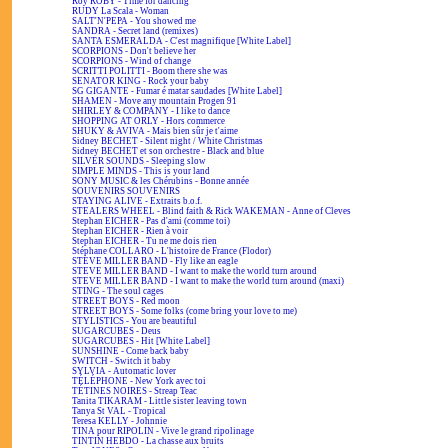
Roy ROBY - Time for dancing
RUDY La Scala - Woman
SALT'N'PEPA - You showed me
SANDRA - Secret land (remixes)
SANTA ESMERALDA - C'est magnifique [White Label]
SCORPIONS - Don't believe her
SCORPIONS - Wind of change
SCRITTI POLITTI - Boom there she was
SENATOR KING - Rock your baby
SG GIGANTE - Fumar é matar saudades [White Label]
SHAMEN - Move any mountain Progen 91
SHIRLEY & COMPANY - I like to dance
SHOPPING AT ORLY - Hors commerce
SHUKY & AVIVA - Mais bien sûr je t'aime
Sidney BECHET - Silent night / White Christmas
Sidney BECHET et son orchestre - Black and blue
SILVER SOUNDS - Sleeping slow
SIMPLE MINDS - This is your land
SONY MUSIC & les Chérubins - Bonne année
SOUVENIRS SOUVENIRS
STAYING ALIVE - Extraits b.o.f.
STEALERS WHEEL - Blind faith & Rick WAKEMAN - Anne of Cleves
Stephan EICHER - Pas d'ami (comme toi)
Stephan EICHER - Rien à voir
Stephan EICHER - Tu ne me dois rien
Stéphane COLLARO - L'histoire de France (Flodor)
STEVE MILLER BAND - Fly like an eagle
STEVE MILLER BAND - I want to make the world turn around
STEVE MILLER BAND - I want to make the world turn around (maxi)
STING - The soul cages
STREET BOYS - Red moon
STREET BOYS - Some folks (come bring your love to me)
STYLISTICS - You are beautiful
SUGARCUBES - Deus
SUGARCUBES - Hit [White Label]
SUNSHINE - Come back baby
SWITCH - Switch it baby
SYLVIA - Automatic lover
TÉLÉPHONE - New York avec toi
TÉTINES NOIRES - Streap Teac
Tanita TIKARAM - Little sister leaving town
Tanya St VAL - Tropical
Teresa KELLY - Johnnie
TINA pour RIPOLIN - Vive le grand ripolinage
TINTIN HEBDO - La chasse aux bruits