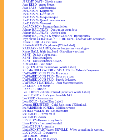
JEREMY DAYS - Give it a name
Jerry REED - Amos Moses
Joan BAEZ - Asimbonanga
Joe DASSIN - Kanterbräu
Joe DASSIN - L'été indien
Joe DASSIN - Me que me que
Joe DASSIN - Quand on a seize ans
Joe DASSIN - Vive moi
Joe JACKSON - Stranger than fiction
Johnny HALLYDAY - Dans un an ou un jour
Johnny HALLYDAY - Que je t'aime
Johnny HALLYDAY & Sylvie VARTAN - Bye bye baby
Joye du vin à CHÂTEAUNEUF DU PAPE - Chansons des échansons
Julien CLERC - Ce n'est rien
Juliette GRÉCO - Ta jalousie [White Label]
KARAJAN - BRAHMS, danses hongroises + catalogue
Kenny BALL & his jazz band - Hawaiian war chant
KENT - On fait c'qu'on peut
KENT - Tous les mômes
KENT - Tous les mômes REMIX
Kim WILDE - You came
KIRSTEN - Over the rainbow [White Label]
KRÉMA HOLLYWOOD - J.STRAUSS fils, Valse de l'empereur
L'AFFAIRE LOUIS TRIO - Il y a ceux
L'AFFAIRE LOUIS TRIO - Nous on a tout
L'AFFAIRE LOUIS TRIO - Succès de larmes
L'AFFRONT NATIONAL - Jean-Marie tu charries
LA LUNA - Les cactus
LAZARE - Infidèle
Lee DORSEY - Shortnin' bread [monoface White Label]
Lee ELDRED - How's your love life 1&2
Lee REED - Ram ram jam
Lena GOLD - Radio [Blue Label]
Leonard BERNSTEIN - Gaîté Parisienne d'Offenbach
les JARDINS de l'OPÉRA - Meilleurs vœux
les MAX VALENTIN - Les maux dits
les OBJETS - L'hiver est là
les OBJETS - Sarah
LEVEL 42 - Heaven in my hands
Liane FOLY - Il est mort le soleil
Linda DE SUZA - Amalia
Linda RONSTADT/Aaron NEVILLE - When something is wrong...
LLOYD COLE - Downtown
Los LOBOS - Donna
Lou REED - My red joystick