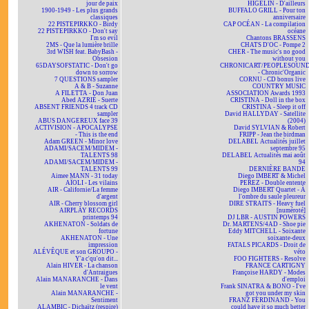
jour de paix
HIGELIN - D'ailleurs
1900-1949 - Les plus grands
BUFFALO GRILL - Pour ton
classiques
anniversaire
22 PISTEPIRKKO - Birdy
CAP OCÉAN - La compilation
22 PISTEPIRKKO - Don't say
océane
I'm so evil
Chantons BRASSENS
2MS - Que la lumière brille
CHATS D'OC - Pompe 2
3rd WISH feat. BabyBash -
CHER - The music's no good
Obsesion
without you
65DAYSOFSTATIC - Don't go
CHRONICART/PEOPLESOUN
down to sorrow
- Chronic'Organic
7 QUESTIONS sampler
CORNU - CD bonus live
A & B - Suzanne
COUNTRY MUSIC
A FILETTA - Don Juan
ASSOCIATION Awards 1993
Abed AZRIÉ - Suerte
CRISTINA - Doll in the box
ABSENT FRIENDS 4 track CD
CRISTINA - Sleep it off
sampler
David HALLYDAY - Satellite
ABUS DANGEREUX face 39
(2004)
ACTIVISION - APOCALYPSE
David SYLVIAN & Robert
- This is the end
FRIPP - Jean the birdman
Adam GREEN - Minor love
DELABEL Actualités juillet
ADAMI/SACEM/MIDEM -
septembre 95
TALENTS 98
DELABEL Actualités mai août
ADAMI/SACEM/MIDEM -
94
TALENTS 99
DERNIÈRE BANDE
Aimee MANN - 31 today
Diego IMBERT & Michel
AÏOLI - Les vilains
PEREZ - Double entente
AIR - Californie/La femme
Diego IMBERT Quartet - À
d'argent
l'ombre du saule pleureur
AIR - Cherry blossom girl
DIRE STRAITS - Heavy fuel
AIRPLAY RECORDS
[numéroté]
printemps 94
DJ LBR - AUSTIN POWERS
AKHENATON - Soldats de
Dr. MARTENS/4AD - Shoe pie
fortune
Eddy MITCHELL - Soixante
AKHENATON - Une
soixante-deux
impression
FATALS PICARDS - Droit de
ALÉVÊQUE et son GROUPO -
véto
Y'a c'qu'on dit...
FOO FIGHTERS - Resolve
Alain HIVER - La chanson
FRANCE CARTIGNY
d'Antraigues
Françoise HARDY - Modes
Alain MANARANCHE - Dans
d'emploi
le vent
Frank SINATRA & BONO - I've
Alain MANARANCHE -
got you under my skin
Sentiment
FRANZ FERDINAND - You
ALAMBIC - Dichaïtz (respire)
could have it so much better