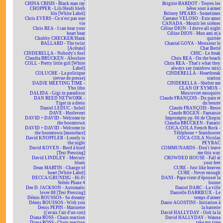
CHINA CRISIS - Black man ray
Brigitte BARDOT - Toutes les
CHOPPER - Lili/Heidi bleib
bêtes sont à aimer
blu [White Label]
Britney SPEARS - Sometimes
Chris EVERS - Ce n'est pas une
Caetano VELOSO - Este amor
vie
CANADA - Mourir les sirènes
Chris REA - I can hear your
Céline DION - I drove all night
heart beat
Céline DION - Mon ami m'a
Chubby CHECKER/Hank
quittée
BALLARD - The twist
Chantal GOYA - Monsieur le
[Acétate]
Chat Botté
CINDERELLA - Nobody's fool
CHIC - Le freak
Claudia BRÜCKEN - Absolute
Chris REA - On the beach
COLL - Pretty little girl [White
Chris REA - That's what they
Label]
always say (rainbow mix)
COLUCHE - La politique
CINDERELLA - Heartbreak
(revue de presse)
station
DADJE MEETING TIME -
CINDERELLA - Shelter me
Ybo libo
CLAN OF XYMOX -
DALIDA - Gigi in paradisco
Muscoviet mosquito
DAN REED NETWORK -
Claude FRANÇOIS - Du pain et
Tiger in a dress
du beurre
Daniel LEDUC - Soleil
Claude FRANÇOIS - Reste
DAVE - Hurlevent
Claude ROGEN - Fantaisie
DAVID + DAVID - Welcome to
Impromptu op. 66 de Chopin
the boomtown
Claudia BRÜCKEN - Fanatic
DAVID + DAVID - Welcome to
COCA-COLA French Rock -
the boomtown [monoface]
Téléphone + Starshooter
David KNOPFLER - Lonely is
COCA-COLA Nicolas
the night
PEYRAC
David KOVEN - Bord à bord
COMMUNARDS - Don't leave
[Test Pressing]
me this way
David LINDLEY - Mercury
CROWDED HOUSE - Fall at
blues
your feet
Dean MARTIN - Change of
CURE - Just like heaven
heart [White Label]
CURE - Never enough
DECCA/GRUNDIG - Hi-Fi
DANI - Papa vient d'épouser la
Stéréo Phase 4
bonne
Dee D. JACKSON - Automatic
Daniel DARC - La ville
lover 88 [Test Pressing]
Danielle DARRIEUX - Le
Démis ROUSSOS - So dreamy
temps d'aimer
Démis ROUSSOS - With you
Dante AGOSTINI - Initiation à
Denis PEPIN - Marinette
la batterie
(j'avais l'air d'un con)
David HALLYDAY - Ooh la la
Diana ROSS - Chain reaction
David HALLYDAY - Wanna
Diana ROSS - Chain reaction
take my time