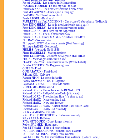
Pascal DANEL - Les neiges du Kilimandjaro
PASSION FODDER - I'd sell my soul to God
Patricia KAAS - Une dernière semaine à New York
Paul McCARTNEY - Once upon a long ago
Paul SIMON - The obvious child
Paula ABDUL - Rush rush
PAULETTE de L'AJACCIENNE - Ça se corse/La boudeuse (dédicacé)
Peter KINGSBERY - Love in motion (remix radio edit)
Peter KINGSBERY - Love in motion (version radio)
Petula CLARK - Don't cry for me Argentina
Petula CLARK - The old fashioned way
Petula CLARK/Junior MAGLI - SP biface Juke-Box
Phil RAY - Save our star
Philippe GUYOT - Les yeux cernés [Test Pressing]
Philippe SAISSE - Kelbomek
PHILIPS - Vœux de Noël 1958
Pierre BACHELET - Marionnettiste
Pierre LEFEBVRE - 2 succès de Mireille MATHIEU
PIJON - Mensonges d'une nuit d'été
PLATTERS - You'll never never know [White Label]
Punchs PITTERSON - Reggae-biguine
QUEEN - Flash
QUILAPAYUN - Tutti-frutti
R.B. and CO. - Calypso
Ramon PIPIN - La porte du jardin
Randy NEWMAN - B.O.F. Ragtime
Raymond BOISSERIE - Perles de cristal
REBEL MC - Better world
Richard LORD - Pleins feux sur la RENAULT 9
Richard LORD - Rallye Monte-Carlo [dédicacé]
Richard LORD - The winning lion (it's time to go)
Richard MARX - Keep coming back
Richard MARX - Now and forever
Richard SANDERSON - Check on the list [White Label]
Richard SANDERSON - She's a lady
RICKY AMIGOS - Téquila
RIGHTEOUS BROTHERS - Unchained melody
Rika ZARAÏ - Hallelou
RITA MITSOUKO - Don't forget the nite
Robert PALMER - Happiness
Rod STEWART - This old heart of mine
ROLLING BIDOCHONS - Jumpin' Jack Flasque
ROLLING STONES - Honky tonk women
Ron GOODWIN - Ces merveilleux fous volants... [White Label]