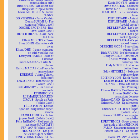
(special dance mix)
David KOVEN - Afrique
Dick RIVERS - Ainsi soit-elle
David MARTIAL - Célimène
Disque d'Or Top 50 biface
David Mc NEIL - Tiramisu
Glenn MEDEIROS & Florent
DEAD OR ALIVE - Brand new
PAGNY
lover
DO VISSINGA - Porto Vecchio
DEF LEPPARD - Animal
Donna SUMMER - The
DEF LEPPARD - Animal
wanderer [White Label]
(spécial promo)
DOOBIE BROTHERS - Real
DEF LEPPARD - Let's get
love [White Label]
rocked
DUTCH DIESEL - Goin' back
DEF LEPPARD - Let's get
to China
rocked (poster)
Elliott MURPHY - Closer
DEF LEPPARD - Let's get
Elton JOHN - Easier to walk
rocked (teaser)
away
DEPECHE MODE - Everything
Elton JOHN - I don't wanna go
counts (live)
on with you like that
Dick RIVERS - Je t'ai reconnue
Emmylou HARRIS - Rose of
Dolly PARTON - Downtown
Cimarron
EARTH WIND & FIRE -
Enrico MACIAS - 2 ailes & 3
Saturday nite
plumes
Eddy MITCHELL - Lèche-
Enrico MACIAS - La France de
bottes blues
mon enfance
Eddy MITCHELL - Soixante
ENRIQUÉ - J'aime, J'aime...
soixante-deux
[dédicacé]
EDITH NYLON - Edith Nylon
ENZO ENZO - Blanche Neige
Edouard BAER - La bostella
[White Label]
ELEGANCE - Jamais de risque
Erik MONTRY - Des fleurs et
[Test Pressing]
des fusils
Etienne DAHO - Caribbean sea
ETHNIKOLOR
Etienne DAHO - Des
F.LEMARQUE/MARTIN
attractions désastre
CIRCUS - Succès de Paris
Etienne DAHO - Epaule tattoo
[White Label]
Etienne DAHO - Epaule tattoo
FÉLIX POTIN - Édition
(maxi)
spéciale inauguration super-
Etienne DAHO - Il ne dira pas
marché
[White Label]
FAMILLE FOUX - Un très
Etienne DAHO - Les voyages
joyeux Noël... [White Label]
immobiles
Félix FAIRANO - Moi je n'suis
EURYTHMICS - Sweet dreams
pas pressé [ACÉTATE]
(are made of this) REMIX 91
FFF - AC² N [White Label]
FARID - Un amour montagne
FIDO STEAKY - Les plus
Florent PAGNY - Ça fait des
belles musiques de films
nuits
FINE YOUNG CANNIBALS -
Florent PAGNY - Comme