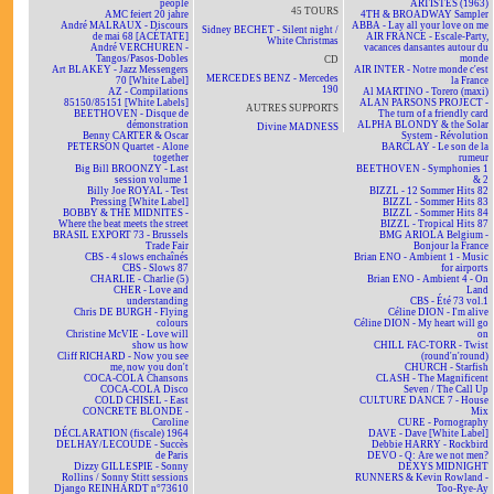
people
ARTISTES (1963)
45 TOURS
AMC feiert 20 jahre
4TH & BROADWAY Sampler
André MALRAUX - Discours
ABBA - Lay all your love on me
Sidney BECHET - Silent night /
de mai 68 [ACÉTATE]
AIR FRANCE - Escale-Party,
White Christmas
André VERCHUREN -
vacances dansantes autour du
Tangos/Pasos-Dobles
monde
CD
Art BLAKEY - Jazz Messengers
AIR INTER - Notre monde c'est
MERCEDES BENZ - Mercedes
70 [White Label]
la France
190
AZ - Compilations
Al MARTINO - Torero (maxi)
85150/85151 [White Labels]
ALAN PARSONS PROJECT -
AUTRES SUPPORTS
BEETHOVEN - Disque de
The turn of a friendly card
démonstration
ALPHA BLONDY & the Solar
Divine MADNESS
Benny CARTER & Oscar
System - Révolution
PETERSON Quartet - Alone
BARCLAY - Le son de la
together
rumeur
Big Bill BROONZY - Last
BEETHOVEN - Symphonies 1
session volume 1
& 2
Billy Joe ROYAL - Test
BIZZL - 12 Sommer Hits 82
Pressing [White Label]
BIZZL - Sommer Hits 83
BOBBY & THE MIDNITES -
BIZZL - Sommer Hits 84
Where the beat meets the street
BIZZL - Tropical Hits 87
BRASIL EXPORT 73 - Brussels
BMG ARIOLA Belgium -
Trade Fair
Bonjour la France
CBS - 4 slows enchaînés
Brian ENO - Ambient 1 - Music
CBS - Slows 87
for airports
CHARLIE - Charlie (5)
Brian ENO - Ambient 4 - On
CHER - Love and
Land
understanding
CBS - Été 73 vol.1
Chris DE BURGH - Flying
Céline DION - I'm alive
colours
Céline DION - My heart will go
Christine McVIE - Love will
on
show us how
CHILL FAC-TORR - Twist
Cliff RICHARD - Now you see
(round'n'round)
me, now you don't
CHURCH - Starfish
COCA-COLA Chansons
CLASH - The Magnificent
COCA-COLA Disco
Seven / The Call Up
COLD CHISEL - East
CULTURE DANCE 7 - House
CONCRETE BLONDE -
Mix
Caroline
CURE - Pornography
DÉCLARATION (fiscale) 1964
DAVE - Dave [White Label]
DELHAY/LECOUDE - Succès
Debbie HARRY - Rockbird
de Paris
DEVO - Q: Are we not men?
Dizzy GILLESPIE - Sonny
DEXYS MIDNIGHT
Rollins / Sonny Stitt sessions
RUNNERS & Kevin Rowland -
Django REINHARDT n°73610
Too-Rye-Ay