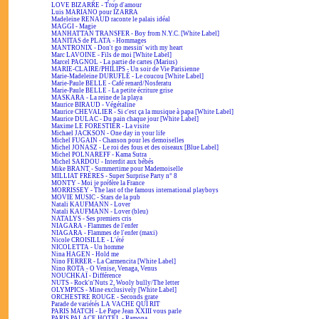
LOVE BIZARRE - Trop d'amour
Luis MARIANO pour IZARRA
Madeleine RENAUD raconte le palais idéal
MAGGI - Magie
MANHATTAN TRANSFER - Boy from N.Y.C. [White Label]
MANITAS de PLATA - Hommages
MANTRONIX - Don't go messin' with my heart
Marc LAVOINE - Fils de moi [White Label]
Marcel PAGNOL - La partie de cartes (Marius)
MARIE-CLAIRE/PHILIPS - Un soir de Vie Parisienne
Marie-Madeleine DURUFLÉ - Le coucou [White Label]
Marie-Paule BELLE - Café renard/Nosferatu
Marie-Paule BELLE - La petite écriture grise
MASKARA - La reine de la playa
Maurice BIRAUD - Végétaline
Maurice CHEVALIER - Si c'est ça la musique à papa [White Label]
Maurice DULAC - Du pain chaque jour [White Label]
Maxime LE FORESTIER - La visite
Michael JACKSON - One day in your life
Michel FUGAIN - Chanson pour les demoiselles
Michel JONASZ - Le roi des fous et des oiseaux [Blue Label]
Michel POLNAREFF - Kama Sutra
Michel SARDOU - Interdit aux bébés
Mike BRANT - Summertime pour Mademoiselle
MILLIAT FRÈRES - Super Surprise Party n° 8
MONTY - Moi je préfère la France
MORRISSEY - The last of the famous international playboys
MOVIE MUSIC - Stars de la pub
Natali KAUFMANN - Lover
Natali KAUFMANN - Lover (bleu)
NATALYS - Ses premiers cris
NIAGARA - Flammes de l'enfer
NIAGARA - Flammes de l'enfer (maxi)
Nicole CROISILLE - L'été
NICOLETTA - Un homme
Nina HAGEN - Hold me
Nino FERRER - La Carmencita [White Label]
Nino ROTA - O Venise, Venaga, Venus
NOUCHKAÏ - Différence
NUTS - Rock'n'Nuts 2, Wooly bully/The letter
OLYMPICS - Mine exclusively [White Label]
ORCHESTRE ROUGE - Seconds grate
Parade de variétés LA VACHE QUI RIT
PARIS MATCH - Le Pape Jean XXIII vous parle
PARIS PALACE HOTEL - Ramona