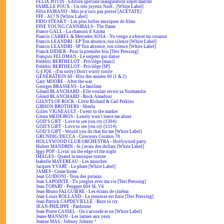
FÉLIX POTIN - Édition spéciale inauguration super-marché
FAMILLE FOUX - Un très joyeux Noël... [White Label]
Félix FAIRANO - Moi je n'suis pas pressé [ACÉTATE]
FFF - AC² N [White Label]
FIDO STEAKY - Les plus belles musiques de films
FINE YOUNG CANNIBALS - The flame
France GALL - La chanson d'Azima
Francis CABREL & Mercedes SOSA - Yo vengo a ofrecer mi corazon
Francis LEANDRI - EP Ton absence, ton silence [White Label]
Francis LEANDRI - SP Ton absence, ton silence [White Label]
Franck DIDIER - Pour la première fois [Test Pressing]
François FELDMAN - Le serpent qui danse
Frédéric BERTHELOT - Privilège [maxi]
Frédéric BERTHELOT - Privilège [SP]
G-I JOE - (I'm sorry) Don't worry tonite
GÉNÉRATION 60 - Hits des années 60 (1 & 2)
Gary MOORE - After the war
Georges BRASSENS - Le fantôme
Gérard BLANCHARD - Elle voulait revoir sa Normandie
Gérard BLANCHARD - Rock Amadour
GIANTS OF ROCK - Little Richard & Carl Perkins
GIBSON BROTHERS - Sheela
Gilles VIGNEAULT - I went to the market
Glenn MEDEIROS - Lonely won't leave me alone
GOD'S GIFT - Love to see you cry (1304)
GOD'S GIFT - Love to see you cry (1314)
GOD'S GIFT - Would you do that for me [White Label]
GRUNDIG/DECCA - Concours Cosmos 70
HOLLYWOOD CLUB ORCHESTRA - Hollywood party
Hubert MANDRIN - Si j'avais des dollars [White Label]
Iggy POP - Livin' on the edge of the night
IMAGES - Quand la musique tourne
Isabelle MAYEREAU - Les mouches
Jacques YVART - Le phare [White Label]
JAMES - Come home
Jean GUIDONI - Tous des putains
Jean LAPOINTE - Tu jongles avec ma vie [Test Pressing]
Jean TOPART - Peugeot 604 SL V6
Jean-Bruno FALGUIÈRE - Les écrans de cinéma
Jean-Louis ROLLAND - La jeunesse est finie [Test Pressing]
Jean-Patrick CAPDEVIELLE - Born to cry
JEAN-PHILIPPE - Pardonne
Jean-Pierre CASSEL - On s'accorde et on [White Label]
Jeane MANSON - Les larmes aux yeux
Jeanne MAS - Johnny Johnny ²