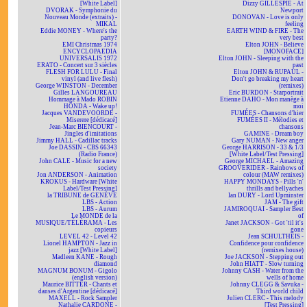
[White Label]
Dizzy GILLESPIE - At
DVORAK - Symphonie du
Newport
Nouveau Monde (extraits) -
DONOVAN - Love is only
MIKAL
feeling
Eddie MONEY - Where's the
EARTH WIND & FIRE - The
party?
very best
EMI Christmas 1974
Elton JOHN - Believe
ENCYCLOPAEDIA
[MONOFACE]
UNIVERSALIS 1972
Elton JOHN - Sleeping with the
ERATO - Concert sur 3 siècles
past
FLESH FOR LULU - Final
Elton JOHN & RUPAUL -
vinyl (and live flesh)
Don't go breaking my heart
George WINSTON - December
(remixes)
Gilles LANGOUREAU
Eric BURDON - Starportrait
Hommage à Mado ROBIN
Etienne DAHO - Mon manège à
HONDA - Wake up!
moi
Jacques VANDEVOORDE -
FUMÉES - Chansons d'hier
Miserere [dédicacé]
FUMÉES II - Mélodies et
Jean-Marc BIENCOURT -
chansons
Jingles d'imitations
GAMINE - Dream boy
Jimmy HALL - Cadillac tracks
Gary NUMAN - New anger
Joe DASSIN - CBS 66343
George HARRISON - 33 & 1/3
(Radio France)
[White Label/Test Pressing]
John CALE - Music for a new
George MICHAEL - Amazing
society
GROOVERIDER - Rainbows of
Jon ANDERSON - Animation
colour (MAW remixes)
KROKUS - Hardware [White
HAPPY MONDAYS - Pills 'n'
Label/Test Pressing]
thrills and bellyaches
la TRIBUNE de GENÈVE
Ian DURY - Lord Upminster
LBS - Action
JAM - The gift
LBS - Aurum
JAMIROQUAI - Sampler Best
Le MONDE de la
of
MUSIQUE/TÉLÉRAMA - Les
Janet JACKSON - Got 'til it's
copieurs
gone
LEVEL 42 - Level 42
Jean SCHULTHEIS -
Lionel HAMPTON - Jazz in
Confidence pour confidence
jazz [White Label]
(remixes house)
Madleen KANE - Rough
Joe JACKSON - Stepping out
diamond
John HIATT - Slow turning
MAGNUM BONUM - Gigolo
Johnny CASH - Water from the
(english version)
wells of home
Maurice BITTER - Chants et
Johnny CLEGG & Savuka -
danses d'Argentine [dédicacé]
Third world child
MAXELL - Rock Sampler
Julien CLERC - This melody
Nathalie CARDONE -
[Test Pressing]