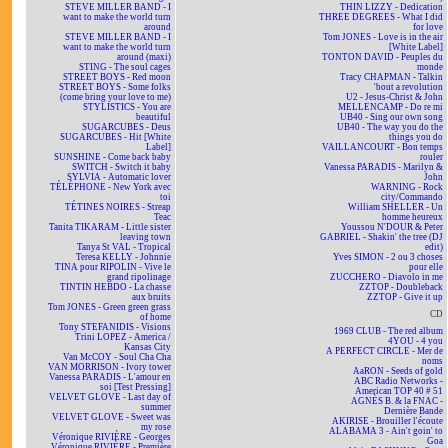
STEVE MILLER BAND - I
THIN LIZZY - Dedication
want to make the world turn
THREE DEGREES - What I did
around
for love
STEVE MILLER BAND - I
Tom JONES - Love is in the air
want to make the world turn
[White Label]
around (maxi)
TONTON DAVID - Peuples du
STING - The soul cages
monde
STREET BOYS - Red moon
Tracy CHAPMAN - Talkin
STREET BOYS - Some folks
'bout a revolution
(come bring your love to me)
U2 - Jesus-Christ & John
STYLISTICS - You are
MELLENCAMP - Do re mi
beautiful
UB40 - Sing our own song
SUGARCUBES - Deus
UB40 - The way you do the
SUGARCUBES - Hit [White
things you do
Label]
VAILLANCOURT - Bon temps
SUNSHINE - Come back baby
rouler
SWITCH - Switch it baby
Vanessa PARADIS - Marilyn &
SYLVIA - Automatic lover
John
TÉLÉPHONE - New York avec
WARNING - Rock
toi
city/Commando
TÉTINES NOIRES - Streap
William SHELLER - Un
Teac
homme heureux
Tanita TIKARAM - Little sister
Youssou N'DOUR & Peter
leaving town
GABRIEL - Shakin' the tree (DJ
Tanya St VAL - Tropical
edit)
Teresa KELLY - Johnnie
Yves SIMON - 2 ou 3 choses
TINA pour RIPOLIN - Vive le
pour elle
grand ripolinage
ZUCCHERO - Diavolo in me
TINTIN HEBDO - La chasse
ZZTOP - Doubleback
aux bruits
ZZTOP - Give it up
Tom JONES - Green green grass
CD
of home
Tony STEFANIDIS - Visions
1969 CLUB - The red album
Trini LOPEZ - America /
4YOU - 4 you
Kansas City
A PERFECT CIRCLE - Mer de
Van McCOY - Soul Cha Cha
noms
VAN MORRISON - Ivory tower
AaRON - Seeds of gold
Vanessa PARADIS - L'amour en
ABC Radio Networks -
soi [Test Pressing]
American TOP 40 # 51
VELVET GLOVE - Last day of
AGNÈS B. & la FNAC -
summer
Dernière Bande
VELVET GLOVE - Sweet was
AKIRISE - Brouiller l'écoute
my rose
ALABAMA 3 - Ain't goin' to
Véronique RIVIÈRE - Georges
Goa
Véronique RIVIÈRE - Première