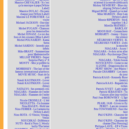
Maurice CHEVALIER - Si c'est
m'attend à la rentrée (dédicacé)
ça la musique à papa [White
Mickey NEWBURY - Blue sky
Label]
shining [White Label]
Maurice DULAC - Du pain
Miguel BOSÉ - Quand ça va mal
chaque jour [White Label]
Mike MAREEN - Here I am
Maxime LE FORESTIER - La
[White Label]
visite
Minnie RIPERTON - Stick
Michael JACKSON - One day
together 1 & 2
in your life
Mireille MATHIEU -
Michel FUGAIN - Chanson
BARCLAY
pour les demoiselles
MOON RAY - Comanchero
Michel JONASZ - Le roi des
MORIARTY - Jimmy / Enjoy
fous et des oiseaux [Blue Label]
the silence
Michel POLNAREFF - Kama
NÉGRESSES VERTES - IL
Sutra
NÉGRESSES VERTES - Zobi
Michel SARDOU - Interdit aux
la mouche
bébés
NIAGARA - Assez !
Mike BRANT - Summertime
NIAGARA - Je dois m'en aller
pour Mademoiselle
NIAGARA - Psychotrope [Test
MILLIAT FRÈRES - Super
Pressing]
Surprise Party n° 8
NIAGARA - Tchiki boum
MONTY - Moi je préfère la
NOVECENTO - Come to me
France
O-ZONE - Dragostea din teï
MORRISSEY - The last of the
PÉPIT' SHOW - Aye Pépito !
famous international playboys
Pascale CHAMBRY - Les mots
MOVIE MUSIC - Stars de la
du jour
pub
Patricia KAAS - Kennedy Rose
Natali KAUFMANN - Lover
(remix)
Natali KAUFMANN - Lover
Patricia KAAS - Regarde les
(bleu)
riches
NATALYS - Ses premiers cris
Patrick JUVET - Lady night
NIAGARA - Flammes de l'enfer
Patrick SÉBASTIEN - Tu
NIAGARA - Flammes de l'enfer
t'laisses aller (ma vieille)
(maxi)
Paul-Jean BOROWSKY - L'âge
Nicole CROISILLE - L'été
de diamant
NICOLETTA - Un homme
PEARL JAM - Given to fly
Nina HAGEN - Hold me
PERET - Late mi corazon
Nino FERRER - La Carmencita
Pete TOWNSHEND - Face the
[White Label]
face
Nino ROTA - O Venise, Venaga,
Phil O'KINS - Chasseur de
Venus
charme
NOUCHKAÏ - Différence
Phil O'KINS - Chasseur de
NUTS - Rock'n'Nuts 2, Wooly
charme [Test Pressing]
bully/The letter
Philippe LAVIL - EP 4 Titres