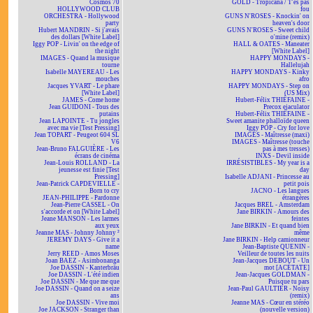
Cosmos 70
GOLD - Tropicana / T'es pas
HOLLYWOOD CLUB
fou
ORCHESTRA - Hollywood
GUNS N'ROSES - Knockin' on
party
heaven's door
Hubert MANDRIN - Si j'avais
GUNS N'ROSES - Sweet child
des dollars [White Label]
o'mine (remix)
Iggy POP - Livin' on the edge of
HALL & OATES - Maneater
the night
[White Label]
IMAGES - Quand la musique
HAPPY MONDAYS -
tourne
Hallelujah
Isabelle MAYEREAU - Les
HAPPY MONDAYS - Kinky
mouches
afro
Jacques YVART - Le phare
HAPPY MONDAYS - Step on
[White Label]
(US Mix)
JAMES - Come home
Hubert-Félix THIÉFAINE -
Jean GUIDONI - Tous des
Precox ejaculator
putains
Hubert-Félix THIÉFAINE -
Jean LAPOINTE - Tu jongles
Sweet amanite phalloïde queen
avec ma vie [Test Pressing]
Iggy POP - Cry for love
Jean TOPART - Peugeot 604 SL
IMAGES - Maîtresse (maxi)
V6
IMAGES - Maîtresse (touche
Jean-Bruno FALGUIÈRE - Les
pas à mes tresses)
écrans de cinéma
INXS - Devil inside
Jean-Louis ROLLAND - La
IRRÉSISTIBLES - My year is a
jeunesse est finie [Test
day
Pressing]
Isabelle ADJANI - Princesse au
Jean-Patrick CAPDEVIELLE -
petit pois
Born to cry
JACNO - Les langues
JEAN-PHILIPPE - Pardonne
étrangères
Jean-Pierre CASSEL - On
Jacques BREL - Amsterdam
s'accorde et on [White Label]
Jane BIRKIN - Amours des
Jeane MANSON - Les larmes
feintes
aux yeux
Jane BIRKIN - Et quand bien
Jeanne MAS - Johnny Johnny ²
même
JEREMY DAYS - Give it a
Jane BIRKIN - Help camionneur
name
Jean-Baptiste QUENIN -
Jerry REED - Amos Moses
Veilleur de toutes les nuits
Joan BAEZ - Asimbonanga
Jean-Jacques DEBOUT - Un
Joe DASSIN - Kanterbräu
mot [ACÉTATE]
Joe DASSIN - L'été indien
Jean-Jacques GOLDMAN -
Joe DASSIN - Me que me que
Puisque tu pars
Joe DASSIN - Quand on a seize
Jean-Paul GAULTIER - Noisy
ans
(remix)
Joe DASSIN - Vive moi
Jeanne MAS - Cœur en stéréo
Joe JACKSON - Stranger than
(nouvelle version)