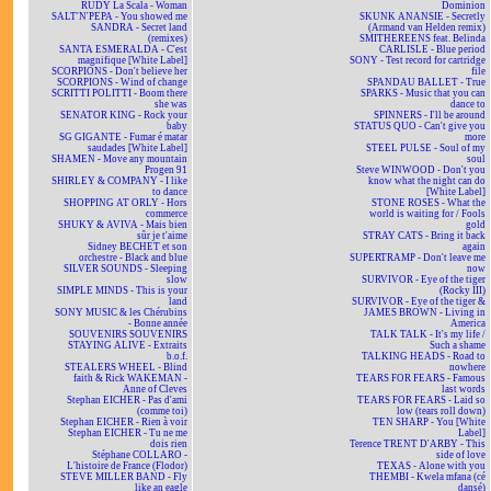
RUDY La Scala - Woman
Dominion
SALT'N'PEPA - You showed me
SKUNK ANANSIE - Secretly
SANDRA - Secret land
(Armand van Helden remix)
(remixes)
SMITHEREENS feat. Belinda
SANTA ESMERALDA - C'est
CARLISLE - Blue period
magnifique [White Label]
SONY - Test record for cartridge
SCORPIONS - Don't believe her
file
SCORPIONS - Wind of change
SPANDAU BALLET - True
SCRITTI POLITTI - Boom there
SPARKS - Music that you can
she was
dance to
SENATOR KING - Rock your
SPINNERS - I'll be around
baby
STATUS QUO - Can't give you
SG GIGANTE - Fumar é matar
more
saudades [White Label]
STEEL PULSE - Soul of my
SHAMEN - Move any mountain
soul
Progen 91
Steve WINWOOD - Don't you
SHIRLEY & COMPANY - I like
know what the night can do
to dance
[White Label]
SHOPPING AT ORLY - Hors
STONE ROSES - What the
commerce
world is waiting for / Fools
SHUKY & AVIVA - Mais bien
gold
sûr je t'aime
STRAY CATS - Bring it back
Sidney BECHET et son
again
orchestre - Black and blue
SUPERTRAMP - Don't leave me
SILVER SOUNDS - Sleeping
now
slow
SURVIVOR - Eye of the tiger
SIMPLE MINDS - This is your
(Rocky III)
land
SURVIVOR - Eye of the tiger &
SONY MUSIC & les Chérubins
JAMES BROWN - Living in
- Bonne année
America
SOUVENIRS SOUVENIRS
TALK TALK - It's my life /
STAYING ALIVE - Extraits
Such a shame
b.o.f.
TALKING HEADS - Road to
STEALERS WHEEL - Blind
nowhere
faith & Rick WAKEMAN -
TEARS FOR FEARS - Famous
Anne of Cleves
last words
Stephan EICHER - Pas d'ami
TEARS FOR FEARS - Laid so
(comme toi)
low (tears roll down)
Stephan EICHER - Rien à voir
TEN SHARP - You [White
Stephan EICHER - Tu ne me
Label]
dois rien
Terence TRENT D'ARBY - This
Stéphane COLLARO -
side of love
L'histoire de France (Flodor)
TEXAS - Alone with you
STEVE MILLER BAND - Fly
THEMBI - Kwela mfana (cé
like an eagle
dansé)