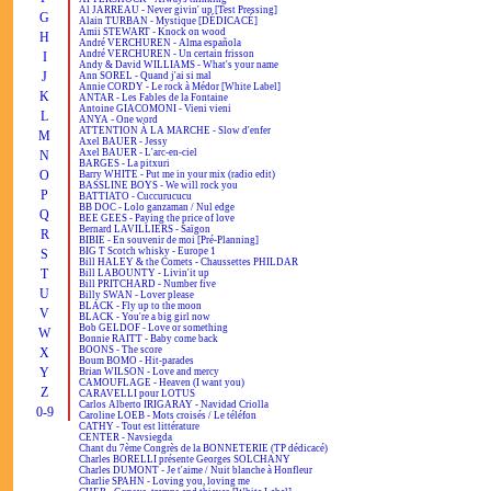
Al JARREAU - Never givin' up [Test Pressing]
G
Alain TURBAN - Mystique [DÉDICACÉ]
Amii STEWART - Knock on wood
H
André VERCHUREN - Alma española
André VERCHUREN - Un certain frisson
I
Andy & David WILLIAMS - What's your name
J
Ann SOREL - Quand j'ai si mal
Annie CORDY - Le rock à Médor [White Label]
K
ANTAR - Les Fables de la Fontaine
Antoine GIACOMONI - Vieni vieni
L
ANYA - One word
ATTENTION À LA MARCHE - Slow d'enfer
M
Axel BAUER - Jessy
Axel BAUER - L'arc-en-ciel
N
BARGES - La pitxuri
O
Barry WHITE - Put me in your mix (radio edit)
BASSLINE BOYS - We will rock you
P
BATTIATO - Cuccurucucu
BB DOC - Lolo ganzaman / Nul edge
Q
BEE GEES - Paying the price of love
Bernard LAVILLIERS - Saïgon
R
BIBIE - En souvenir de moi [Pré-Planning]
BIG T Scotch whisky - Europe 1
S
Bill HALEY & the Comets - Chaussettes PHILDAR
T
Bill LABOUNTY - Livin'it up
Bill PRITCHARD - Number five
U
Billy SWAN - Lover please
BLACK - Fly up to the moon
V
BLACK - You're a big girl now
Bob GELDOF - Love or something
W
Bonnie RAITT - Baby come back
BOONS - The score
X
Boum BOMO - Hit-parades
Y
Brian WILSON - Love and mercy
CAMOUFLAGE - Heaven (I want you)
Z
CARAVELLI pour LOTUS
Carlos Alberto IRIGARAY - Navidad Criolla
0-9
Caroline LOEB - Mots croisés / Le téléfon
CATHY - Tout est littérature
CENTER - Navsiegda
Chant du 7ème Congrès de la BONNETERIE (TP dédicacé)
Charles BORELLI présente Georges SOLCHANY
Charles DUMONT - Je t'aime / Nuit blanche à Honfleur
Charlie SPAHN - Loving you, loving me