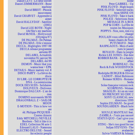
Daniel LEVI - Le cœur ouvert
home
Daniel ZIMMERMANN - Bone
Peter GABRIEL - Up
machine
PINK FLOYD - High hopes
David BRIOT - Phonik
PINK FLOYD - Selected tracks
mouvement
from SHINE ON
David CHARVET - Apprendre à
PINK FLOYD - Take it back
aimer
POLICE - Selections from
David HALLYDAY - Satellite
MESSAGE IN A BOX
(2005)
POP & CORN - La Fête de
David LEE ROTH - Night
toutes les Musiques
life/She's my machine
POPPYS - Non, non, rien n'a
David McNEIL - Hollywood
changé
(Olympia 97)
POULAIN vous offre les plus
DE PALMAS - De Palmas
beaux chants de Noël
DE PALMAS - Elle s'ennuie
PUTUMAYO - Mali
DECCA - Highlights 1997-98
RASPIGAOUS - Mois d'août
DECCA release programme
(sers le jaune)
autumn 89
RENAUD - Dans la jungle
DELABEL Actualités
Rickie LEE JONES - Dat dere
novembre 95 janvier 96
ROBBER BANK - It's a family
DELABEL été 99
affair
DEMON - Music that you
ROBINEAU - On
wanna hear + EPK
Rock & Folk WOODSTOCK
DETAILS - Music matters vol. 8
sampler
DISCO PARTY - La fièvre du
Rodolphe BURGER & Olivier
disco
CADIOT - Hôtel Robinson
DJ LBR - LE CORRUPTEUR
Romane SERDA - Romane
DNA - La serenissima
Serda
DOCK DES SUDS - Solidaires
Scène française version rock
DOLIVEUX - Doliveux
SCORPIONS - Woman
Dominique DALCAN - L'air de
SHAOLIN - Ici on en veut
rien
SO FRENCHY SO CHIC 2
DOMINO nouveautés 98/99
SONY CLASSICAL new
DRAGONBALL Z + SAILOR
directions 1999
MOON
Sophie ZELMANI - So good
E-MOTION - This is how we
SOUNDGARDEN - Black hole
are
sun
éd. Philippe PICQUIER -
SOUS LE MANTEAU feat.
Contes chinois
ZAMBLA - J'suis pas rassuré
Eddy MITCHELL/NEVILLE
STATUS QUO - Can't give you
Brothers - Tell it like it is
more
EDEL Collection 96 acte 1
STING - She's too good for me
Edouard LALO - Namouna
Sufjan STEVENS - The
ELECTRO DELUXE - Sound
avalanche
for eclectic people
Sylvie VARTAN & Johnny