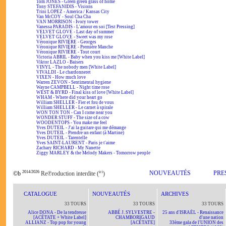
Tom JONES - Green green grass of home
Tony STEFANIDIS - Visions
Trini LOPEZ - America / Kansas City
Van McCOY - Soul Cha Cha
VAN MORRISON - Ivory tower
Vanessa PARADIS - L'amour en soi [Test Pressing]
VELVET GLOVE - Last day of summer
VELVET GLOVE - Sweet was my rose
Véronique RIVIÈRE - Georges
Véronique RIVIÈRE - Première Manche
Véronique RIVIÈRE - Tout court
Victoria ABRIL - Baby when you kiss me [White Label]
Viktor LAZLO - Baisers
VINYL - The nobody men [White Label]
VIVALDI - Le chardonneret
VIXEN - How much love
Warren ZEVON - Sentimental hygiene
Wayne CAMPBELL - Night time rose
WEST & BYRD - Final kiss of love [White Label]
WHAM - Where did your heart go
William SHELLER - Fier et fou de vous
William SHELLER - Le carnet à spirale
WON TON TON - Can I come near you
WONDER STUFF - The size of a cow
WOODENTOPS - You make me feel
Yves DUTEIL - J'ai la guitare qui me démange
Yves DUTEIL - Prendre un enfant (à Martine)
Yves DUTEIL - Tarentelle
Yves SAINT-LAURENT - Paris je t'aime
Zachary RICHARD - My Nanette
Ziggy MARLEY & the Melody Makers - Tomorrow people
2014/2026
ici
NOUVEAUTÉS
PRE
©b
Re℗roduction interdite (
)
CATALOGUE
NOUVEAUTÉS
ARCHIVES
33 TOURS
33 TOURS
33 TOURS
Alice DONA - De la tendresse
ABBÉ J. SYLVESTRE -
25 ans d'ISRAËL - Renaissance
[ACÉTATE + White Label]
CHAMBORIGAUD
d'une nation
ALLIANZ - Top pop for young
[ACÉTATE]
33ème gala de l'UNION des