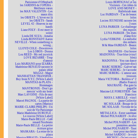
Parisienne d'Offenbach
Louis BERTIGNAC et les
les JARDINS de l'OPÉRA -
Visiteurs - Ces idées-là
Meilleurs vœux
LOVE AND MONEY -
les MAX VALENTIN - Les
Halleluiah man
maux dits
Luc FAIRDAN - T'as de beaux
les OBJETS - L'hiver est là
lolos
les OBJETS - Sarah
Lucien JEUNESSE raconte les
LEVEL 42 - Heaven in my
3 ours
hands
LUNA PARKER - Le challenge
Liane FOLY - Il est mort le
des espoirs
soleil
LUNA PARKER - Tes états
Linda DE SUZA - Amalia
d'âme Eric
Linda RONSTADT/Aaron
Lydia VERKINE - La mélodie
NEVILLE - When something is
des enfants
wrong...
M & Mme FAIRDAN - Beaux
LLOYD COLE - Downtown
lolos
Los LOBOS - Donna
MADNESS - Our house
Lou REED - My red joystick
MADONNA - True blue (vinyl
LOVE BIZARRE - Trop
bleu)
d'amour
MADONNA - You can dance
Luis MARIANO pour IZARRA
(picture-disc)
Madeleine RENAUD raconte le
MARC SEBERG - Galver'ran
palais idéal
MARC SEBERG - Je t'accorde
MAGGI - Magie
MARC SEBERG - L'amour aux
MANHATTAN TRANSFER -
trousses
Boy from N.Y.C. [White Label]
Maria VICTORIA - Boléros n° 2
MANITAS de PLATA -
(Radio France)
Hommages
MAURANE - Pas gaie la
MANTRONIX - Don't go
pagaille
messin' with my heart
Maxime LE FORESTIER - San
Marc LAVOINE - Fils de moi
Francisco
[White Label]
MAYA L'ABEILLE - vinyl
Marcel PAGNOL - La partie de
jaune Collector
cartes (Marius)
MC SOLAAR - Bouge de là
MARIE-CLAIRE/PHILIPS - Un
MC SOLAAR - Victime de la
soir de Vie Parisienne
mode
Marie-Madeleine DURUFLÉ -
METALLICA - Enter sandman
Le coucou [White Label]
Michel POLNAREFF - Je rêve
Marie-Paule BELLE - Café
d'un monde
renard/Nosferatu
Michel POLNAREFF - Les
Marie-Paule BELLE - La petite
premières années
écriture grise
Michel POLNAREFF - Tout
MASKARA - La reine de la
tout pour ma chérie
playa
Michel SARDOU - Je vole
Maurice BIRAUD - Végétaline
MICHOU - Qu'est-ce qui