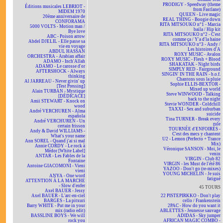
PRODIGY - Speedway (theme
Éditions musicales LEBRIOT -
from Fastlane)
MIDEM 1970
QUEEN - Live magic
20ème anniversaire de
REAL THING - Boogie down
CONFORAMA
RITA MITSOUKO n°1 - Marcia
5000 VOLTS - Motion man /
baila / Hip kit
Bye love
RITA MITSOUKO n°2 - C'est
ABC - Poison arrow
comme ça / Y'a d'la haine
Abdel DJELIL - Elle passe sa
RITA MITSOUKO n°3 - Andy /
vie en voyage
Les histoires d'A
ABDUL HASSAN
ROXY MUSIC - Avalon
ORCHESTRA - Arabian affair
ROXY MUSIC - Flesh + Blood
ADAMO - Inch'Allah
SHAKATAK - Night birds
ADAMO - Le carosse d'or
SIMPLY RED - Fairground
AFTERSHOCK - Always
SINGIN' IN THE RAIN - b.o.f.
thinking
Chantons sous la pluie
Al JARREAU - Never givin' up
Sophie ELLIS-BEXTOR -
[Test Pressing]
Mixed up world
Alain TURBAN - Mystique
Steve WINWOOD - Talking
[DÉDICACÉ]
back to the night
Amii STEWART - Knock on
Stevie WONDER - Coldchill
wood
TAXXI - Sex and suburban
André VERCHUREN - Alma
suicide
española
Tina TURNER - Break every
André VERCHUREN - Un
rule
certain frisson
TOURNÉE d'ENFOIRÉS -
Andy & David WILLIAMS -
C'est des mecs y chantent
What's your name
U2 - Lemon (Perfecto + Trance
Ann SOREL - Quand j'ai si mal
Mix)
Annie CORDY - Le rock à
Véronique SANSON - Moi, le
Médor [White Label]
venin
ANTAR - Les Fables de la
VIRGIN - Club 82
Fontaine
VIRGIN - les Must de l'été 86
Antoine GIACOMONI - Vieni
YAZOO - Don't go (re-mixes)
vieni
YOUNG MICHELIN - Je suis
ANYA - One word
fatigué
ATTENTION À LA MARCHE
- Slow d'enfer
45 TOURS
Axel BAUER - Jessy
Axel BAUER - L'arc-en-ciel
22 PISTEPIRKKO - Don't play
BARGES - La pitxuri
cello / Frankenstein
Barry WHITE - Put me in your
2PAC - How do you want it
mix (radio edit)
ABLETTES - Jeunesse sauvage
BASSLINE BOYS - We will
ADIDAS - Sky jumper
rock you
AFRICAN MAGIC COMBO -