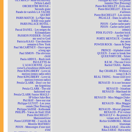
OLYMPICS - Mine exclusively
Philippe RUSSO - En pleine
[White Label]
lumière [Test Pressing]
ORCHESTRE ROUGE -
Pierre BACHELET - Écris-moi
Seconds grate
Pierre BACHELET - Elle est
Parade de variétés LA VACHE
d'ailleurs
QUI RIT
Pierre BACHELET - Les corons
PARIS MATCH - Le Pape Jean
PIGALLE - Dans la salle du
XXIII vous parle
bar-tabac...
PARIS PALACE HOTEL -
PIJON - Cache-cache party
Ramona
PIJON - Cache-cache party
Pascal DANEL - Les neiges du
(remix)
Kilimandjaro
PINK FLOYD - Another brick
PASSION FODDER - I'd sell
in the Wall ²
my soul to God
PORTE MENTAUX - Combat
Patricia KAAS - Une dernière
des races
semaine à New York
POWER ROCK - Saxon & Deep
Paul McCARTNEY - Once upon
Purple
a long ago
PRINCE - Alphabet street
Paul SIMON - The obvious
QUEEN - I want to break free
child
QUEENSRYCHE - Silent
Paula ABDUL - Rush rush
lucidity
PAULETTE de
R.E.M. - The one I love
L'AJACCIENNE - Ça se
Rachid TAHA - Barbès
corse/La boudeuse (dédicacé)
[remixes]
Peter KINGSBERY - Love in
Ray CHARLES - Without a
motion (remix radio edit)
song (1 & 2)
Peter KINGSBERY - Love in
REAL THING - Stone cold love
motion (version radio)
affair
Petula CLARK - Don't cry for
RENAUD - It is not because
me Argentina
you are
Petula CLARK - The old
RENAUD - Jonathan
fashioned way
RENAUD - Marchand de
Petula CLARK/Junior MAGLI -
cailloux
SP biface Juke-Box
RENAUD - Miss Maggie [Juke-
Phil RAY - Save our star
Box]
Philippe GUYOT - Les yeux
RENAUD - Miss Maggie
cernés [Test Pressing]
[Promo]
Philippe SAISSE - Kelbomek
RENAUD - Mistral gagnant
PHILIPS - Vœux de Noël 1958
RENAUD - P'tit voleur
Pierre BACHELET -
RENAULT 4 - Re-prenez le
Marionnettiste
volant avec FANGIO
Pierre LEFEBVRE - 2 succès de
Richie SAMBORA - Mister
Mireille MATHIEU
bluesman
PIJON - Mensonges d'une nuit
Rika ZARAÏ - Aba-nibi
d'été
Rika ZARAÏ - Hava netse