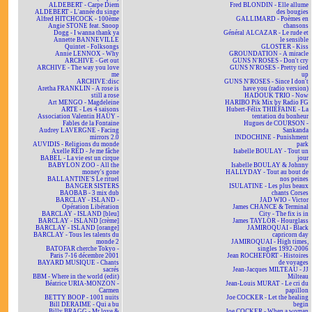
ALDEBERT - Carpe Diem
Fred BLONDIN - Elle allume
ALDEBERT - L'année du singe
des bougies
Alfred HITCHCOCK - 100ème
GALLIMARD - Poèmes en
Angie STONE feat. Snoop
chansons
Dogg - I wanna thank ya
Général ALCAZAR - Le rude et
Annette BANNEVILLE
le sensible
Quintet - Folksongs
GLOSTER - Kiss
Annie LENNOX - Why
GROUNDATION - A miracle
ARCHIVE - Get out
GUNS N'ROSES - Don't cry
ARCHIVE - The way you love
GUNS N'ROSES - Pretty tied
me
up
ARCHIVE:disc
GUNS N'ROSES - Since I don't
Aretha FRANKLIN - A rose is
have you (radio version)
still a rose
HADOUK TRIO - Now
Art MENGO - Magdeleine
HARIBO Pik Mix by Radio FG
ARTE - Les 4 saisons
Hubert-Félix THIÉFAINE - La
Association Valentin HAÜY -
tentation du bonheur
Fables de la Fontaine
Hugues de COURSON -
Audrey LAVERGNE - Facing
Sankanda
mirrors 2.0
INDOCHINE - Punishment
AUVIDIS - Religions du monde
park
Axelle RED - Je me fâche
Isabelle BOULAY - Tout un
BABEL - La vie est un cirque
jour
BABYLON ZOO - All the
Isabelle BOULAY & Johnny
money's gone
HALLYDAY - Tout au bout de
BALLANTINE'S Le rituel
nos peines
BANGER SISTERS
ISULATINE - Les plus beaux
BAOBAB - 3 mix dub
chants Corses
BARCLAY - ISLAND -
JAD WIO - Victor
Opération Libération
James CHANCE & Terminal
BARCLAY - ISLAND [bleu]
City - The fix is in
BARCLAY - ISLAND [crème]
James TAYLOR - Hourglass
BARCLAY - ISLAND [orange]
JAMIROQUAI - Black
BARCLAY - Tous les talents du
capricorn day
monde 2
JAMIROQUAI - High times,
BATOFAR cherche Tokyo -
singles 1992-2006
Paris 7-16 décembre 2001
Jean ROCHEFORT - Histoires
BAYARD MUSIQUE - Chants
de voyages
sacrés
Jean-Jacques MILTEAU - JJ
BBM - Where in the world (edit)
Milteau
Béatrice URIA-MONZON -
Jean-Louis MURAT - Le cri du
Carmen
papillon
BETTY BOOP - 1001 nuits
Joe COCKER - Let the healing
Bill DERAIME - Qui a bu
begin
Billy BRAGG - Mr love &
Joe COCKER - When a woman