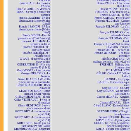
The flame
d'habitude [Claude François]
France GALL - La chanson
Florent PAGNY - Jolie môme
d'Azima
[Léo Ferré]
Francis CABREL & Mercedes
Florent PAGNY - Tue-moi
SOSA - Yo vengo a ofrecer mi
FORBANS - Lève ton ful de là
corazon
Francis CABREL - Je rêve
Francis LEANDRI - EP Ton
Francis CABREL - Petite Marie
absence, ton silence [White
François FELDMAN - Comme
Label]
une évidence
Francis LEANDRI - SP Ton
François FELDMAN - Le p'tit
absence, ton silence [White
cireur
Label]
François FELDMAN - Les
Franck DIDIER - Pour la
valses de Vienne
première fois [Test Pressing]
François FELDMAN - Petit
François FELDMAN - Le
Frank
serpent qui danse
François FELDMAN & Joniece
Frédéric BERTHELOT -
JAMISON - J'ai peur
Privilège [maxi]
Frankie SMITH - The auction
Frédéric BERTHELOT -
Freddie MERCURY - The great
Privilège [SP]
pretender
G-I JOE - (I'm sorry) Don't
Frédéric CHATEAU - Le
worry tonite
malheur des uns... [White Label]
GÉNÉRATION 60 - Hits des
FREEMEN - Military beat
années 60 (1 & 2)
(strumentale)
Gary MOORE - After the war
FULL METAL HITS
Georges BRASSENS - Le
GÉLOU - Salomé E.P. [White
fantôme
Label]
Gérard BLANCHARD - Elle
GAMINE - Le voyage
voulait revoir sa Normandie
GAROU - Je n'attendais que
Gérard BLANCHARD - Rock
vous
Amadour
Gary MOORE - One day
GIANTS OF ROCK - Little
Gary NUMAN - We are glass
Richard & Carl Perkins
[White Label]
GIBSON BROTHERS - Sheela
George MICHAEL - Careless
Gilles VIGNEAULT - I went to
whisper
the market
George MICHAEL - Older
Glenn MEDEIROS - Lonely
Gérard BLANC - Du soleil dans
won't leave me alone
la nuit
GOD'S GIFT - Love to see you
GETZ/GILBERTO - The girl
cry (1304)
from Ipanema
GOD'S GIFT - Love to see you
Gilbert BÉCAUD - Désirée
cry (1314)
GIPSY KINGS - Djobi, djoba
GOD'S GIFT - Would you do
GOGOL 1er - Voilà des paroles
that for me [White Label]
faciles à comprendre
GRUNDIG/DECCA - Concours
GOLD - Laissez-nous chanter