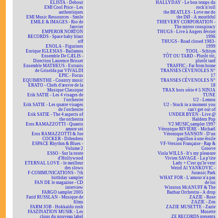
ELISTA - Debout
HALLYDAY - Le bon temps du
EMI Cool Price - Les
rock'n'roll
authentiques
the BEATLES - Love me do
EMI Music Ressources - Smile
the DØ - A mouthful
EMILE & IMAGES - Rio de
THIEVERY CORPORATION -
Janvier
The mirror conspiracy
EMPEROR NORTON
THUGS - Live à Angers février
RECORDS - Space baby blast
1996
off
THUGS - Road closed 1983-
ENOLA - Figurines
1999
Enrique IGLESIAS - Bailamos
TOOL - Schism
Ensemble De CÆLIS -
TÔT OU TARD - Plutôt tôt,
Direction Laurence Brisset
plutôt tard
Ensemble MATHEUS - Extraits
TRAFFIC - Far from home
de Griselda par VIVALDI
TRANSES CÉVENOLES N°
EPIC - Focus
17
EQUIMINTHE - Country music
TRANSES CÉVENOLES N°
ERATO - Chefs d'œuvre de la
18
Musique Classique
TRAX hors série # 5 NINJA
Erik SATIE - Les 4 visages de
TUNE
l'orchestre
U2 - Lemon
Erik SATIE - Les quatre visages
U2 - Stuck in a moment you
de l'orchestre
can't get out of
Erik SATIE - The 4 aspects of
UNDER BYEN - Live @
the orchestra
Haldern Pop
Eros RAMAZZOTTI - Quanto
V2 MUSIC sampler 1997
amore sei
Véronique RIVIÈRE - Michaël
Eros RAMAZZOTTI & Joe
Véronique SANSON - D'un
COCKER - Difendero
papillon à une étoile
ESPACE Rhythm & Blues -
VF-Version Française - Rap &
Volume 2
Groove
ESSO - Sur la route
Viola WILLS - It's my pleasure
d'Hollywood
Vivien SAVAGE - La p'tite
ETERNAL LOVE - le meilleur
Lady + C'est qu'le vent
des slows
Weird Al YANKOVIC -
F-COMMUNICATIONS - 7th
Jurassic Park
birthday sampler
WHAT FOR - L'amour n'a pas
FAN DE le magazine - CD
de loi
interview
Winston McANUFF & The
FARGO sampler 2005
Bazbaz Orchestra - A drop
Farid RUSSLAN - Musique de
ZAZIE - Rose
films
ZAZIE - Zen
FARM JOB - Hokkaïdo rush
ZAZIE MUSETTE - Zazie
FASZINATION MUSIK - Les
Musette
clous du nouveau label
ZE RECORDS presents