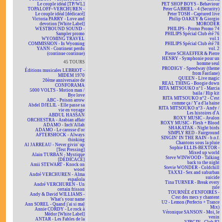
Le couple idéal [TP/WL]
PET SHOP BOYS - Behaviour
TOPALOFF~VERCHUREN -
Peter GABRIEL - 4 (Security)
Le couple idéal [dédicacé]
Peter TOSH - Captured live
Victoria PARRY - Love and
Philip OAKEY & Giorgio
devotion [White Label]
MORODER
WESTBOUND SOUND -
PHILIPS - Promo Promo 74
Sampler promo
PHILIPS Spécial Club été 76
WYOMING TRAVEL
vol.1
COMMISSION - In Wyoming
PHILIPS Spécial Club été 78
YANN - Continent perdu
vol. 2
(continue continue)
Pierre SCHAEFFER & Pierre
HENRY - Symphonie pour un
45 TOURS
homme seul
PRODIGY - Speedway (theme
Éditions musicales LEBRIOT -
from Fastlane)
MIDEM 1970
QUEEN - Live magic
20ème anniversaire de
REAL THING - Boogie down
CONFORAMA
RITA MITSOUKO n°1 - Marcia
5000 VOLTS - Motion man /
baila / Hip kit
Bye love
RITA MITSOUKO n°2 - C'est
ABC - Poison arrow
comme ça / Y'a d'la haine
Abdel DJELIL - Elle passe sa
RITA MITSOUKO n°3 - Andy /
vie en voyage
Les histoires d'A
ABDUL HASSAN
ROXY MUSIC - Avalon
ORCHESTRA - Arabian affair
ROXY MUSIC - Flesh + Blood
ADAMO - Inch'Allah
SHAKATAK - Night birds
ADAMO - Le carosse d'or
SIMPLY RED - Fairground
AFTERSHOCK - Always
SINGIN' IN THE RAIN - b.o.f.
thinking
Chantons sous la pluie
Al JARREAU - Never givin' up
Sophie ELLIS-BEXTOR -
[Test Pressing]
Mixed up world
Alain TURBAN - Mystique
Steve WINWOOD - Talking
[DÉDICACÉ]
back to the night
Amii STEWART - Knock on
Stevie WONDER - Coldchill
wood
TAXXI - Sex and suburban
André VERCHUREN - Alma
suicide
española
Tina TURNER - Break every
André VERCHUREN - Un
rule
certain frisson
TOURNÉE d'ENFOIRÉS -
Andy & David WILLIAMS -
C'est des mecs y chantent
What's your name
U2 - Lemon (Perfecto + Trance
Ann SOREL - Quand j'ai si mal
Mix)
Annie CORDY - Le rock à
Véronique SANSON - Moi, le
Médor [White Label]
venin
ANTAR - Les Fables de la