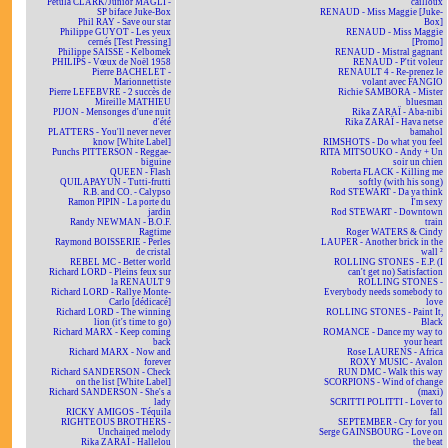
Petula CLARK/Junior MAGLI -
cailloux
SP biface Juke-Box
RENAUD - Miss Maggie [Juke-
Phil RAY - Save our star
Box]
Philippe GUYOT - Les yeux
RENAUD - Miss Maggie
cernés [Test Pressing]
[Promo]
Philippe SAISSE - Kelbomek
RENAUD - Mistral gagnant
PHILIPS - Vœux de Noël 1958
RENAUD - P'tit voleur
Pierre BACHELET -
RENAULT 4 - Re-prenez le
Marionnettiste
volant avec FANGIO
Pierre LEFEBVRE - 2 succès de
Richie SAMBORA - Mister
Mireille MATHIEU
bluesman
PIJON - Mensonges d'une nuit
Rika ZARAÏ - Aba-nibi
d'été
Rika ZARAÏ - Hava netse
PLATTERS - You'll never never
bamahol
know [White Label]
RIMSHOTS - Do what you feel
Punchs PITTERSON - Reggae-
RITA MITSOUKO - Andy + Un
biguine
soir un chien
QUEEN - Flash
Roberta FLACK - Killing me
QUILAPAYUN - Tutti-frutti
softly (with his song)
R.B. and CO. - Calypso
Rod STEWART - Da ya think
Ramon PIPIN - La porte du
I'm sexy
jardin
Rod STEWART - Downtown
Randy NEWMAN - B.O.F.
train
Ragtime
Roger WATERS & Cindy
Raymond BOISSERIE - Perles
LAUPER - Another brick in the
de cristal
wall ²
REBEL MC - Better world
ROLLING STONES - E.P. (I
Richard LORD - Pleins feux sur
can't get no) Satisfaction
la RENAULT 9
ROLLING STONES -
Richard LORD - Rallye Monte-
Everybody needs somebody to
Carlo [dédicacé]
love
Richard LORD - The winning
ROLLING STONES - Paint It,
lion (it's time to go)
Black
Richard MARX - Keep coming
ROMANCE - Dance my way to
back
your heart
Richard MARX - Now and
Rose LAURENS - Africa
forever
ROXY MUSIC - Avalon
Richard SANDERSON - Check
RUN DMC - Walk this way
on the list [White Label]
SCORPIONS - Wind of change
Richard SANDERSON - She's a
(maxi)
lady
SCRITTI POLITTI - Lover to
RICKY AMIGOS - Téquila
fall
RIGHTEOUS BROTHERS -
SEPTEMBER - Cry for you
Unchained melody
Serge GAINSBOURG - Love on
Rika ZARAÏ - Hallelou
the beat