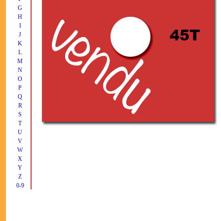
G
H
I
J
K
L
M
N
O
P
Q
R
S
T
U
V
W
X
Y
Z
0-9