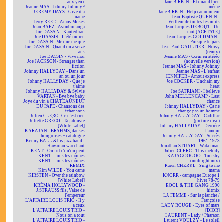
aux yeux
Jane BIRKIN - Et quand bien
Jeanne MAS - Johnny Johnny ²
même
JEREMY DAYS - Give it a
Jane BIRKIN - Help camionneur
name
Jean-Baptiste QUENIN -
Jerry REED - Amos Moses
Veilleur de toutes les nuits
Joan BAEZ - Asimbonanga
Jean-Jacques DEBOUT - Un
Joe DASSIN - Kanterbräu
mot [ACÉTATE]
Joe DASSIN - L'été indien
Jean-Jacques GOLDMAN -
Joe DASSIN - Me que me que
Puisque tu pars
Joe DASSIN - Quand on a seize
Jean-Paul GAULTIER - Noisy
ans
(remix)
Joe DASSIN - Vive moi
Jeanne MAS - Cœur en stéréo
Joe JACKSON - Stranger than
(nouvelle version)
fiction
Jeanne MAS - Johnny Johnny
Johnny HALLYDAY - Dans un
Jeanne MAS - L'enfant
an ou un jour
JENNIFER - Amour express
Johnny HALLYDAY - Que je
Joe COCKER - Unchain my
t'aime
heart
Johnny HALLYDAY & Sylvie
Joe SATRIANI - I believe
VARTAN - Bye bye baby
John MELLENCAMP - Last
Joye du vin à CHÂTEAUNEUF
chance
DU PAPE - Chansons des
Johnny HALLYDAY - Ça ne
échansons
change pas un homme
Julien CLERC - Ce n'est rien
Johnny HALLYDAY - Cadillac
Juliette GRÉCO - Ta jalousie
(picture-disc)
[White Label]
Johnny HALLYDAY - Derrière
KARAJAN - BRAHMS, danses
l'amour
hongroises + catalogue
Johnny HALLYDAY - Succès
Kenny BALL & his jazz band -
1961-1973
Hawaiian war chant
Jonathan STUART - Wako man
KENT - On fait c'qu'on peut
Julien CLERC - This melody
KENT - Tous les mômes
KAJAGOOGOO - Too shy
KENT - Tous les mômes
(midnight mix)
REMIX
Karen CHERYL - Sing to me
Kim WILDE - You came
mama
KIRSTEN - Over the rainbow
KNORR - campagne Europe 1
[White Label]
hiver 78-79
KRÉMA HOLLYWOOD -
KOOL & THE GANG 1990
J.STRAUSS fils, Valse de
hitmix
l'empereur
LA FEMME - Sur la planche /
L'AFFAIRE LOUIS TRIO - Il y
Françoise
a ceux
LADY ROUGE - Eyes of mars
L'AFFAIRE LOUIS TRIO -
[DIOR]
Nous on a tout
LAURENT - Lady / Pharaon
L'AFFAIRE LOUIS TRIO -
Laurent VOULZY - Le soleil