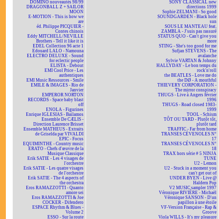
DOMINO nouveautés 98/99
SONY CLASSICAL new
DRAGONBALL Z + SAILOR
directions 1999
MOON
Sophie ZELMANI - So good
E-MOTION - This is how we
SOUNDGARDEN - Black hole
are
sun
éd. Philippe PICQUIER -
SOUS LE MANTEAU feat.
Contes chinois
ZAMBLA - J'suis pas rassuré
Eddy MITCHELL/NEVILLE
STATUS QUO - Can't give you
Brothers - Tell it like it is
more
EDEL Collection 96 acte 1
STING - She's too good for me
Edouard LALO - Namouna
Sufjan STEVENS - The
ELECTRO DELUXE - Sound
avalanche
for eclectic people
Sylvie VARTAN & Johnny
ELISTA - Debout
HALLYDAY - Le bon temps du
EMI Cool Price - Les
rock'n'roll
authentiques
the BEATLES - Love me do
EMI Music Ressources - Smile
the DØ - A mouthful
EMILE & IMAGES - Rio de
THIEVERY CORPORATION -
Janvier
The mirror conspiracy
EMPEROR NORTON
THUGS - Live à Angers février
RECORDS - Space baby blast
1996
off
THUGS - Road closed 1983-
ENOLA - Figurines
1999
Enrique IGLESIAS - Bailamos
TOOL - Schism
Ensemble De CÆLIS -
TÔT OU TARD - Plutôt tôt,
Direction Laurence Brisset
plutôt tard
Ensemble MATHEUS - Extraits
TRAFFIC - Far from home
de Griselda par VIVALDI
TRANSES CÉVENOLES N°
EPIC - Focus
17
EQUIMINTHE - Country music
TRANSES CÉVENOLES N°
ERATO - Chefs d'œuvre de la
18
Musique Classique
TRAX hors série # 5 NINJA
Erik SATIE - Les 4 visages de
TUNE
l'orchestre
U2 - Lemon
Erik SATIE - Les quatre visages
U2 - Stuck in a moment you
de l'orchestre
can't get out of
Erik SATIE - The 4 aspects of
UNDER BYEN - Live @
the orchestra
Haldern Pop
Eros RAMAZZOTTI - Quanto
V2 MUSIC sampler 1997
amore sei
Véronique RIVIÈRE - Michaël
Eros RAMAZZOTTI & Joe
Véronique SANSON - D'un
COCKER - Difendero
papillon à une étoile
ESPACE Rhythm & Blues -
VF-Version Française - Rap &
Volume 2
Groove
ESSO - Sur la route
Viola WILLS - It's my pleasure