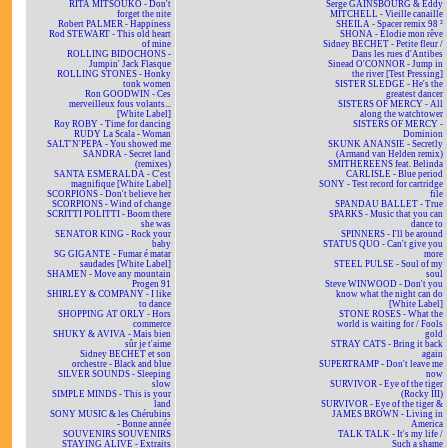
RITA MITSOUKO - Don't
Serge GAINSBOURG & Eddy
forget the nite
MITCHELL - Vieille canaille
Robert PALMER - Happiness
SHEILA - Spacer remix 98 ²
Rod STEWART - This old heart
SHONA - Elodie mon rêve
of mine
Sidney BECHET - Petite fleur /
ROLLING BIDOCHONS -
Dans les rues d'Antibes
Jumpin' Jack Flasque
Sinead O'CONNOR - Jump in
ROLLING STONES - Honky
the river [Test Pressing]
tonk women
SISTER SLEDGE - He's the
Ron GOODWIN - Ces
greatest dancer
merveilleux fous volants...
SISTERS OF MERCY - All
[White Label]
along the watchtower
Roy ROBY - Time for dancing
SISTERS OF MERCY -
RUDY La Scala - Woman
Dominion
SALT'N'PEPA - You showed me
SKUNK ANANSIE - Secretly
SANDRA - Secret land
(Armand van Helden remix)
(remixes)
SMITHEREENS feat. Belinda
SANTA ESMERALDA - C'est
CARLISLE - Blue period
magnifique [White Label]
SONY - Test record for cartridge
SCORPIONS - Don't believe her
file
SCORPIONS - Wind of change
SPANDAU BALLET - True
SCRITTI POLITTI - Boom there
SPARKS - Music that you can
she was
dance to
SENATOR KING - Rock your
SPINNERS - I'll be around
baby
STATUS QUO - Can't give you
SG GIGANTE - Fumar é matar
more
saudades [White Label]
STEEL PULSE - Soul of my
SHAMEN - Move any mountain
soul
Progen 91
Steve WINWOOD - Don't you
SHIRLEY & COMPANY - I like
know what the night can do
to dance
[White Label]
SHOPPING AT ORLY - Hors
STONE ROSES - What the
commerce
world is waiting for / Fools
SHUKY & AVIVA - Mais bien
gold
sûr je t'aime
STRAY CATS - Bring it back
Sidney BECHET et son
again
orchestre - Black and blue
SUPERTRAMP - Don't leave me
SILVER SOUNDS - Sleeping
now
slow
SURVIVOR - Eye of the tiger
SIMPLE MINDS - This is your
(Rocky III)
land
SURVIVOR - Eye of the tiger &
SONY MUSIC & les Chérubins
JAMES BROWN - Living in
- Bonne année
America
SOUVENIRS SOUVENIRS
TALK TALK - It's my life /
STAYING ALIVE - Extraits
Such a shame