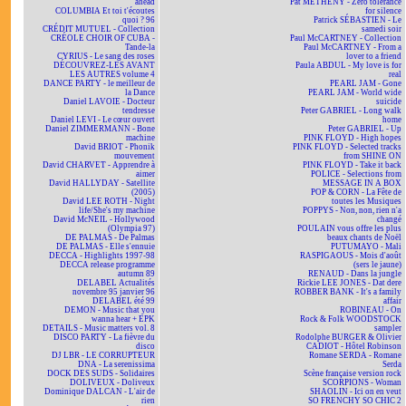
ahead
Pat METHENY - Zero tolerance
COLUMBIA Et toi t'écoutes
for silence
quoi ? 96
Patrick SÉBASTIEN - Le
CRÉDIT MUTUEL - Collection
samedi soir
CRÉOLE CHOIR OF CUBA -
Paul McCARTNEY - Collection
Tande-la
Paul McCARTNEY - From a
CYRIUS - Le sang des roses
lover to a friend
DÉCOUVREZ-LES AVANT
Paula ABDUL - My love is for
LES AUTRES volume 4
real
DANCE PARTY - le meilleur de
PEARL JAM - Gone
la Dance
PEARL JAM - World wide
Daniel LAVOIE - Docteur
suicide
tendresse
Peter GABRIEL - Long walk
Daniel LEVI - Le cœur ouvert
home
Daniel ZIMMERMANN - Bone
Peter GABRIEL - Up
machine
PINK FLOYD - High hopes
David BRIOT - Phonik
PINK FLOYD - Selected tracks
mouvement
from SHINE ON
David CHARVET - Apprendre à
PINK FLOYD - Take it back
aimer
POLICE - Selections from
David HALLYDAY - Satellite
MESSAGE IN A BOX
(2005)
POP & CORN - La Fête de
David LEE ROTH - Night
toutes les Musiques
life/She's my machine
POPPYS - Non, non, rien n'a
David McNEIL - Hollywood
changé
(Olympia 97)
POULAIN vous offre les plus
DE PALMAS - De Palmas
beaux chants de Noël
DE PALMAS - Elle s'ennuie
PUTUMAYO - Mali
DECCA - Highlights 1997-98
RASPIGAOUS - Mois d'août
DECCA release programme
(sers le jaune)
autumn 89
RENAUD - Dans la jungle
DELABEL Actualités
Rickie LEE JONES - Dat dere
novembre 95 janvier 96
ROBBER BANK - It's a family
DELABEL été 99
affair
DEMON - Music that you
ROBINEAU - On
wanna hear + EPK
Rock & Folk WOODSTOCK
DETAILS - Music matters vol. 8
sampler
DISCO PARTY - La fièvre du
Rodolphe BURGER & Olivier
disco
CADIOT - Hôtel Robinson
DJ LBR - LE CORRUPTEUR
Romane SERDA - Romane
DNA - La serenissima
Serda
DOCK DES SUDS - Solidaires
Scène française version rock
DOLIVEUX - Doliveux
SCORPIONS - Woman
Dominique DALCAN - L'air de
SHAOLIN - Ici on en veut
rien
SO FRENCHY SO CHIC 2