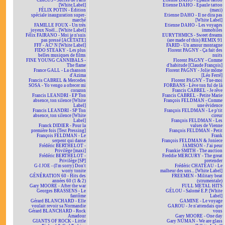
CIRCUS - Succès de Paris
Etienne DAHO - Epaule tattoo
[White Label]
Etienne DAHO - Epaule tattoo
FÉLIX POTIN - Édition
(maxi)
spéciale inauguration super-
Etienne DAHO - Il ne dira pas
marché
[White Label]
FAMILLE FOUX - Un très
Etienne DAHO - Les voyages
joyeux Noël... [White Label]
immobiles
Félix FAIRANO - Moi je n'suis
EURYTHMICS - Sweet dreams
pas pressé [ACÉTATE]
(are made of this) REMIX 91
FFF - AC² N [White Label]
FARID - Un amour montagne
FIDO STEAKY - Les plus
Florent PAGNY - Ça fait des
belles musiques de films
nuits
FINE YOUNG CANNIBALS -
Florent PAGNY - Comme
The flame
d'habitude [Claude François]
France GALL - La chanson
Florent PAGNY - Jolie môme
d'Azima
[Léo Ferré]
Francis CABREL & Mercedes
Florent PAGNY - Tue-moi
SOSA - Yo vengo a ofrecer mi
FORBANS - Lève ton ful de là
corazon
Francis CABREL - Je rêve
Francis LEANDRI - EP Ton
Francis CABREL - Petite Marie
absence, ton silence [White
François FELDMAN - Comme
Label]
une évidence
Francis LEANDRI - SP Ton
François FELDMAN - Le p'tit
absence, ton silence [White
cireur
Label]
François FELDMAN - Les
Franck DIDIER - Pour la
valses de Vienne
première fois [Test Pressing]
François FELDMAN - Petit
François FELDMAN - Le
Frank
serpent qui danse
François FELDMAN & Joniece
Frédéric BERTHELOT -
JAMISON - J'ai peur
Privilège [maxi]
Frankie SMITH - The auction
Frédéric BERTHELOT -
Freddie MERCURY - The great
Privilège [SP]
pretender
G-I JOE - (I'm sorry) Don't
Frédéric CHATEAU - Le
worry tonite
malheur des uns... [White Label]
GÉNÉRATION 60 - Hits des
FREEMEN - Military beat
années 60 (1 & 2)
(strumentale)
Gary MOORE - After the war
FULL METAL HITS
Georges BRASSENS - Le
GÉLOU - Salomé E.P. [White
fantôme
Label]
Gérard BLANCHARD - Elle
GAMINE - Le voyage
voulait revoir sa Normandie
GAROU - Je n'attendais que
Gérard BLANCHARD - Rock
vous
Amadour
Gary MOORE - One day
GIANTS OF ROCK - Little
Gary NUMAN - We are glass