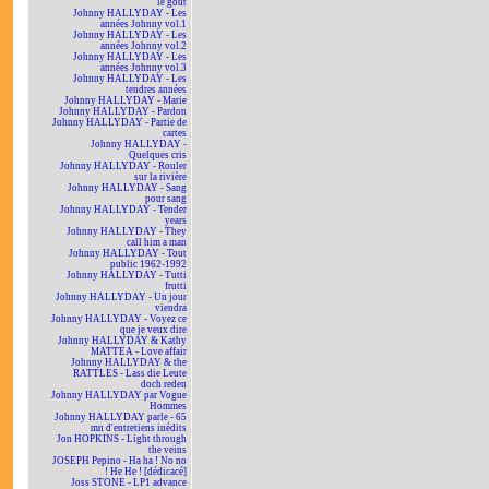
le goût
Johnny HALLYDAY - Les
années Johnny vol.1
Johnny HALLYDAY - Les
années Johnny vol.2
Johnny HALLYDAY - Les
années Johnny vol.3
Johnny HALLYDAY - Les
tendres années
Johnny HALLYDAY - Marie
Johnny HALLYDAY - Pardon
Johnny HALLYDAY - Partie de
cartes
Johnny HALLYDAY -
Quelques cris
Johnny HALLYDAY - Rouler
sur la rivière
Johnny HALLYDAY - Sang
pour sang
Johnny HALLYDAY - Tender
years
Johnny HALLYDAY - They
call him a man
Johnny HALLYDAY - Tout
public 1962-1992
Johnny HALLYDAY - Tutti
frutti
Johnny HALLYDAY - Un jour
viendra
Johnny HALLYDAY - Voyez ce
que je veux dire
Johnny HALLYDAY & Kathy
MATTEA - Love affair
Johnny HALLYDAY & the
RATTLES - Lass die Leute
doch reden
Johnny HALLYDAY par Vogue
Hommes
Johnny HALLYDAY parle - 65
mn d'entretiens inédits
Jon HOPKINS - Light through
the veins
JOSEPH Pepino - Ha ha ! No no
! He He ! [dédicacé]
Joss STONE - LP1 advance