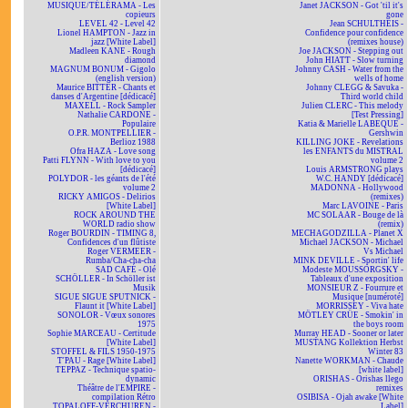
MUSIQUE/TÉLÉRAMA - Les
Janet JACKSON - Got 'til it's
copieurs
gone
LEVEL 42 - Level 42
Jean SCHULTHEIS -
Lionel HAMPTON - Jazz in
Confidence pour confidence
jazz [White Label]
(remixes house)
Madleen KANE - Rough
Joe JACKSON - Stepping out
diamond
John HIATT - Slow turning
MAGNUM BONUM - Gigolo
Johnny CASH - Water from the
(english version)
wells of home
Maurice BITTER - Chants et
Johnny CLEGG & Savuka -
danses d'Argentine [dédicacé]
Third world child
MAXELL - Rock Sampler
Julien CLERC - This melody
Nathalie CARDONE -
[Test Pressing]
Populaire
Katia & Marielle LABEQUE -
O.P.R. MONTPELLIER -
Gershwin
Berlioz 1988
KILLING JOKE - Revelations
Ofra HAZA - Love song
les ENFANTS du MISTRAL
Patti FLYNN - With love to you
volume 2
[dédicacé]
Louis ARMSTRONG plays
POLYDOR - les géants de l'été
W.C. HANDY [dédicacé]
volume 2
MADONNA - Hollywood
RICKY AMIGOS - Delirios
(remixes)
[White Label]
Marc LAVOINE - Paris
ROCK AROUND THE
MC SOLAAR - Bouge de là
WORLD radio show
(remix)
Roger BOURDIN - TIMING 8,
MECHAGODZILLA - Planet X
Confidences d'un flûtiste
Michael JACKSON - Michael
Roger VERMEER -
Vs Michael
Rumba/Cha-cha-cha
MINK DEVILLE - Sportin' life
SAD CAFÉ - Olé
Modeste MOUSSORGSKY -
SCHÖLLER - In Schöller ist
Tableaux d'une exposition
Musik
MONSIEUR Z - Fourrure et
SIGUE SIGUE SPUTNICK -
Musique [numéroté]
Flaunt it [White Label]
MORRISSEY - Viva hate
SONOLOR - Vœux sonores
MÖTLEY CRÜE - Smokin' in
1975
the boys room
Sophie MARCEAU - Certitude
Murray HEAD - Sooner or later
[White Label]
MUSTANG Kollektion Herbst
STOFFEL & FILS 1950-1975
Winter 83
T'PAU - Rage [White Label]
Nanette WORKMAN - Chaude
TEPPAZ - Technique spatio-
[white label]
dynamic
ORISHAS - Orishas llego
Théâtre de l'EMPIRE -
remixes
compilation Rétro
OSIBISA - Ojah awake [White
TOPALOFF-VERCHUREN -
Label]