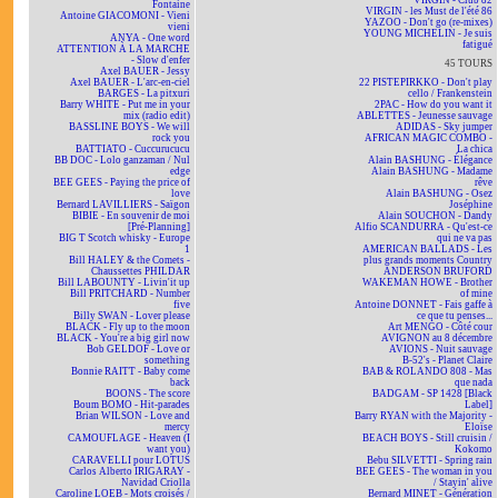
VIRGIN - Club 82
Fontaine
VIRGIN - les Must de l'été 86
Antoine GIACOMONI - Vieni
YAZOO - Don't go (re-mixes)
vieni
YOUNG MICHELIN - Je suis
ANYA - One word
fatigué
ATTENTION À LA MARCHE
- Slow d'enfer
45 TOURS
Axel BAUER - Jessy
Axel BAUER - L'arc-en-ciel
22 PISTEPIRKKO - Don't play
BARGES - La pitxuri
cello / Frankenstein
Barry WHITE - Put me in your
2PAC - How do you want it
mix (radio edit)
ABLETTES - Jeunesse sauvage
BASSLINE BOYS - We will
ADIDAS - Sky jumper
rock you
AFRICAN MAGIC COMBO -
BATTIATO - Cuccurucucu
La chica
BB DOC - Lolo ganzaman / Nul
Alain BASHUNG - Élégance
edge
Alain BASHUNG - Madame
BEE GEES - Paying the price of
rêve
love
Alain BASHUNG - Osez
Bernard LAVILLIERS - Saïgon
Joséphine
BIBIE - En souvenir de moi
Alain SOUCHON - Dandy
[Pré-Planning]
Alfio SCANDURRA - Qu'est-ce
BIG T Scotch whisky - Europe
qui ne va pas
1
AMERICAN BALLADS - Les
Bill HALEY & the Comets -
plus grands moments Country
Chaussettes PHILDAR
ANDERSON BRUFORD
Bill LABOUNTY - Livin'it up
WAKEMAN HOWE - Brother
Bill PRITCHARD - Number
of mine
five
Antoine DONNET - Fais gaffe à
Billy SWAN - Lover please
ce que tu penses...
BLACK - Fly up to the moon
Art MENGO - Côté cour
BLACK - You're a big girl now
AVIGNON au 8 décembre
Bob GELDOF - Love or
AVIONS - Nuit sauvage
something
B-52's - Planet Claire
Bonnie RAITT - Baby come
BAB & ROLANDO 808 - Mas
back
que nada
BOONS - The score
BADGAM - SP 1428 [Black
Boum BOMO - Hit-parades
Label]
Brian WILSON - Love and
Barry RYAN with the Majority -
mercy
Eloïse
CAMOUFLAGE - Heaven (I
BEACH BOYS - Still cruisin /
want you)
Kokomo
CARAVELLI pour LOTUS
Bebu SILVETTI - Spring rain
Carlos Alberto IRIGARAY -
BEE GEES - The woman in you
Navidad Criolla
/ Stayin' alive
Caroline LOEB - Mots croisés /
Bernard MINET - Génération