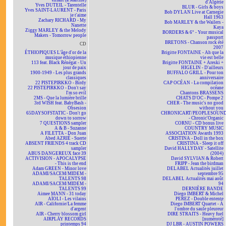
enfant (à Martine)
d'Algérie
Yves DUTEIL - Tarentelle
BLUR - Girls & boys
Yves SAINT-LAURENT - Paris
Bob DYLAN Live at Carnegie
je t'aime
Hall 1963
Zachary RICHARD - My
Bob MARLEY & the Wailers -
Nanette
Kaya
Ziggy MARLEY & the Melody
BORDERS & 6° - Your musical
Makers - Tomorrow people
passport
BRETONS - Chanson rock été
CD
2007
ÉTHIOPIQUES L'âge d'or de la
Brigitte FONTAINE - Ah que la
musique éthiopienne
vie est belle
113 feat. Black Rénégat - Un
Brigitte FONTAINE + Areski +
jour de paix
HIGELIN - D'ailleurs
1900-1949 - Les plus grands
BUFFALO GRILL - Pour ton
classiques
anniversaire
22 PISTEPIRKKO - Birdy
CAP OCÉAN - La compilation
22 PISTEPIRKKO - Don't say
océane
I'm so evil
Chantons BRASSENS
2MS - Que la lumière brille
CHATS D'OC - Pompe 2
3rd WISH feat. BabyBash -
CHER - The music's no good
Obsesion
without you
65DAYSOFSTATIC - Don't go
CHRONICART/PEOPLESOUN
down to sorrow
- Chronic'Organic
7 QUESTIONS sampler
CORNU - CD bonus live
A & B - Suzanne
COUNTRY MUSIC
A FILETTA - Don Juan
ASSOCIATION Awards 1993
Abed AZRIÉ - Suerte
CRISTINA - Doll in the box
ABSENT FRIENDS 4 track CD
CRISTINA - Sleep it off
sampler
David HALLYDAY - Satellite
ABUS DANGEREUX face 39
(2004)
ACTIVISION - APOCALYPSE
David SYLVIAN & Robert
- This is the end
FRIPP - Jean the birdman
Adam GREEN - Minor love
DELABEL Actualités juillet
ADAMI/SACEM/MIDEM -
septembre 95
TALENTS 98
DELABEL Actualités mai août
ADAMI/SACEM/MIDEM -
94
TALENTS 99
DERNIÈRE BANDE
Aimee MANN - 31 today
Diego IMBERT & Michel
AÏOLI - Les vilains
PEREZ - Double entente
AIR - Californie/La femme
Diego IMBERT Quartet - À
d'argent
l'ombre du saule pleureur
AIR - Cherry blossom girl
DIRE STRAITS - Heavy fuel
AIRPLAY RECORDS
[numéroté]
printemps 94
DJ LBR - AUSTIN POWERS