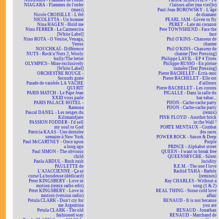
NIAGARA - Flammes de l'enfer
Patrick SÉBASTIEN - Tu
NIAGARA - Flammes de l'enfer
t'laisses aller (ma vieille)
(maxi)
Paul-Jean BOROWSKY - L'âge
Nicole CROISILLE - L'été
de diamant
NICOLETTA - Un homme
PEARL JAM - Given to fly
Nina HAGEN - Hold me
PERET - Late mi corazon
Nino FERRER - La Carmencita
Pete TOWNSHEND - Face the
[White Label]
face
Nino ROTA - O Venise, Venaga,
Phil O'KINS - Chasseur de
Venus
charme
NOUCHKAÏ - Différence
Phil O'KINS - Chasseur de
NUTS - Rock'n'Nuts 2, Wooly
charme [Test Pressing]
bully/The letter
Philippe LAVIL - EP 4 Titres
OLYMPICS - Mine exclusively
Philippe RUSSO - En pleine
[White Label]
lumière [Test Pressing]
ORCHESTRE ROUGE -
Pierre BACHELET - Écris-moi
Seconds grate
Pierre BACHELET - Elle est
Parade de variétés LA VACHE
d'ailleurs
QUI RIT
Pierre BACHELET - Les corons
PARIS MATCH - Le Pape Jean
PIGALLE - Dans la salle du
XXIII vous parle
bar-tabac...
PARIS PALACE HOTEL -
PIJON - Cache-cache party
Ramona
PIJON - Cache-cache party
Pascal DANEL - Les neiges du
(remix)
Kilimandjaro
PINK FLOYD - Another brick
PASSION FODDER - I'd sell
in the Wall ²
my soul to God
PORTE MENTAUX - Combat
Patricia KAAS - Une dernière
des races
semaine à New York
POWER ROCK - Saxon & Deep
Paul McCARTNEY - Once upon
Purple
a long ago
PRINCE - Alphabet street
Paul SIMON - The obvious
QUEEN - I want to break free
child
QUEENSRYCHE - Silent
Paula ABDUL - Rush rush
lucidity
PAULETTE de
R.E.M. - The one I love
L'AJACCIENNE - Ça se
Rachid TAHA - Barbès
corse/La boudeuse (dédicacé)
[remixes]
Peter KINGSBERY - Love in
Ray CHARLES - Without a
motion (remix radio edit)
song (1 & 2)
Peter KINGSBERY - Love in
REAL THING - Stone cold love
motion (version radio)
affair
Petula CLARK - Don't cry for
RENAUD - It is not because
me Argentina
you are
Petula CLARK - The old
RENAUD - Jonathan
fashioned way
RENAUD - Marchand de