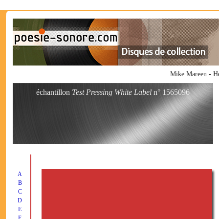
Mike Mareen - H
échantillon
Test Pressing White Label
n° 1565096
A
B
C
D
E
F