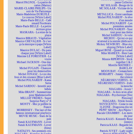
Marcel PAGNOL - La partie de
jaune Collector
cartes (Marius)
MC SOLAAR - Bouge de là
MARIE-CLAIRE/PHILIPS - Un
MC SOLAAR - Victime de la
soir de Vie Parisienne
mode
Marie-Madeleine DURUFLÉ -
METALLICA - Enter sandman
Le coucou [White Label]
Michel POLNAREFF - Je rêve
Marie-Paule BELLE - Café
d'un monde
renard/Nosferatu
Michel POLNAREFF - Les
Marie-Paule BELLE - La petite
premières années
écriture grise
Michel POLNAREFF - Tout
MASKARA - La reine de la
tout pour ma chérie
playa
Michel SARDOU - Je vole
Maurice BIRAUD - Végétaline
MICHOU - Qu'est-ce qui
Maurice CHEVALIER - Si c'est
m'attend à la rentrée (dédicacé)
ça la musique à papa [White
Mickey NEWBURY - Blue sky
Label]
shining [White Label]
Maurice DULAC - Du pain
Miguel BOSÉ - Quand ça va mal
chaque jour [White Label]
Mike MAREEN - Here I am
Maxime LE FORESTIER - La
[White Label]
visite
Minnie RIPERTON - Stick
Michael JACKSON - One day
together 1 & 2
in your life
Mireille MATHIEU -
Michel FUGAIN - Chanson
BARCLAY
pour les demoiselles
MOON RAY - Comanchero
Michel JONASZ - Le roi des
MORIARTY - Jimmy / Enjoy
fous et des oiseaux [Blue Label]
the silence
Michel POLNAREFF - Kama
NÉGRESSES VERTES - IL
Sutra
NÉGRESSES VERTES - Zobi
Michel SARDOU - Interdit aux
la mouche
bébés
NIAGARA - Assez !
Mike BRANT - Summertime
NIAGARA - Je dois m'en aller
pour Mademoiselle
NIAGARA - Psychotrope [Test
MILLIAT FRÈRES - Super
Pressing]
Surprise Party n° 8
NIAGARA - Tchiki boum
MONTY - Moi je préfère la
NOVECENTO - Come to me
France
O-ZONE - Dragostea din teï
MORRISSEY - The last of the
PÉPIT' SHOW - Aye Pépito !
famous international playboys
Pascale CHAMBRY - Les mots
MOVIE MUSIC - Stars de la
du jour
pub
Patricia KAAS - Kennedy Rose
Natali KAUFMANN - Lover
(remix)
Natali KAUFMANN - Lover
Patricia KAAS - Regarde les
(bleu)
riches
NATALYS - Ses premiers cris
Patrick JUVET - Lady night