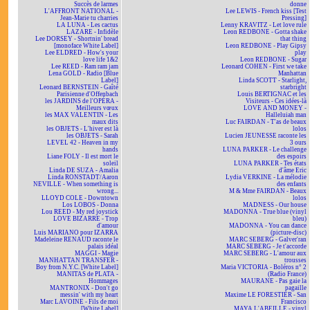
Succès de larmes
donne
L'AFFRONT NATIONAL -
Lee LEWIS - French kiss [Test
Jean-Marie tu charries
Pressing]
LA LUNA - Les cactus
Lenny KRAVITZ - Let love rule
LAZARE - Infidèle
Leon REDBONE - Gotta shake
Lee DORSEY - Shortnin' bread
that thing
[monoface White Label]
Leon REDBONE - Play Gipsy
Lee ELDRED - How's your
play
love life 1&2
Leon REDBONE - Sugar
Lee REED - Ram ram jam
Leonard COHEN - First we take
Lena GOLD - Radio [Blue
Manhattan
Label]
Linda SCOTT - Starlight,
Leonard BERNSTEIN - Gaîté
starbright
Parisienne d'Offenbach
Louis BERTIGNAC et les
les JARDINS de l'OPÉRA -
Visiteurs - Ces idées-là
Meilleurs vœux
LOVE AND MONEY -
les MAX VALENTIN - Les
Halleluiah man
maux dits
Luc FAIRDAN - T'as de beaux
les OBJETS - L'hiver est là
lolos
les OBJETS - Sarah
Lucien JEUNESSE raconte les
LEVEL 42 - Heaven in my
3 ours
hands
LUNA PARKER - Le challenge
Liane FOLY - Il est mort le
des espoirs
soleil
LUNA PARKER - Tes états
Linda DE SUZA - Amalia
d'âme Eric
Linda RONSTADT/Aaron
Lydia VERKINE - La mélodie
NEVILLE - When something is
des enfants
wrong...
M & Mme FAIRDAN - Beaux
LLOYD COLE - Downtown
lolos
Los LOBOS - Donna
MADNESS - Our house
Lou REED - My red joystick
MADONNA - True blue (vinyl
LOVE BIZARRE - Trop
bleu)
d'amour
MADONNA - You can dance
Luis MARIANO pour IZARRA
(picture-disc)
Madeleine RENAUD raconte le
MARC SEBERG - Galver'ran
palais idéal
MARC SEBERG - Je t'accorde
MAGGI - Magie
MARC SEBERG - L'amour aux
MANHATTAN TRANSFER -
trousses
Boy from N.Y.C. [White Label]
Maria VICTORIA - Boléros n° 2
MANITAS de PLATA -
(Radio France)
Hommages
MAURANE - Pas gaie la
MANTRONIX - Don't go
pagaille
messin' with my heart
Maxime LE FORESTIER - San
Marc LAVOINE - Fils de moi
Francisco
[White Label]
MAYA L'ABEILLE - vinyl