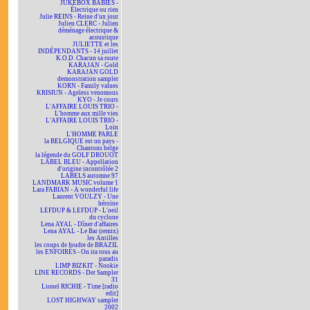
JUKEBOX BABIES -
Électrique ou rien
Julie REINS - Reine d'un jour
Julien CLERC - Julien
déménage électrique &
acoustique
JULIETTE et les
INDÉPENDANTS - 14 juillet
K.O.D. Chacun sa route
KARAJAN - Gold
KARAJAN GOLD
demonstration sampler
KORN - Family values
KRISIUN - Ageless venomous
KYO - Je cours
L'AFFAIRE LOUIS TRIO -
L'homme aux mille vies
L'AFFAIRE LOUIS TRIO -
Loin
L'HOMME PARLE
la BELGIQUE est un pays -
Chantons belge
la légende du GOLF DROUOT
LABEL BLEU - Appellation
d'origine incontrôlée 2
LABELS automne 97
LANDMARK MUSIC volume 1
Lara FABIAN - A wonderful life
Laurent VOULZY - Une
héroïne
LEFDUP & LEFDUP - L'oeil
du cyclone
Lena AYAL - Dîner d'affaires
Lena AYAL - Le Bar (remix)
les Antilles
les coups de foudre de BRAZIL
les ENFOIRÉS - On ira tous au
paradis
LIMP BIZKIT - Nookie
LINE RECORDS - Der Sampler
31
Lionel RICHIE - Time [radio
edit]
LOST HIGHWAY sampler
2002