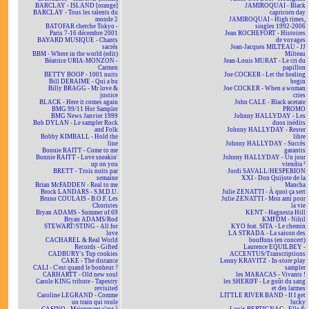
BARCLAY - ISLAND [orange]
JAMIROQUAI - Black
BARCLAY - Tous les talents du
capricorn day
monde 2
JAMIROQUAI - High times,
BATOFAR cherche Tokyo -
singles 1992-2006
Paris 7-16 décembre 2001
Jean ROCHEFORT - Histoires
BAYARD MUSIQUE - Chants
de voyages
sacrés
Jean-Jacques MILTEAU - JJ
BBM - Where in the world (edit)
Milteau
Béatrice URIA-MONZON -
Jean-Louis MURAT - Le cri du
Carmen
papillon
BETTY BOOP - 1001 nuits
Joe COCKER - Let the healing
Bill DERAIME - Qui a bu
begin
Billy BRAGG - Mr love &
Joe COCKER - When a woman
justice
cries
BLACK - Here it comes again
John CALE - Black acetate
BMG 99/11 Hot Sampler
PROMO
BMG News Janvier 1999
Johnny HALLYDAY - Les
Bob DYLAN - Le sampler Rock
duos inédits
and Folk
Johnny HALLYDAY - Rester
Bobby KIMBALL - Hold the
libre
line
Johnny HALLYDAY - Succès
Bonnie RAITT - Come to me
garantis
Bonnie RAITT - Love sneakin'
Johnny HALLYDAY - Un jour
up on you
viendra ²
BRETT - Trois nuits par
Jordi SAVALL/HESPERION
semaine
XXI - Don Quijote de la
Brian McFADDEN - Real to me
Mancha
Brock LANDARS - S.M.D.U.
Julie ZENATTI - À quoi ça sert
Bruno COULAIS - B.O.F. Les
Julie ZENATTI - Mon ami pour
Choristes
la vie
Bryan ADAMS - Summer of 69
KENT - Hagnesta Hill
Bryan ADAMS/Rod
KMFDM - Nihil
STEWART/STING - All for
KYO feat. SITA - Le chemin
love
LA STRADA - La saison des
CACHAREL & Real World
bouffons (en concert)
Records - Gifted
Laurence EQUILBEY -
CADBURY's Top cookies
ACCENTUS/Transcriptions
CAKE - The distance
Lenny KRAVITZ - In-store play
CALI - C'est quand le bonheur ?
sampler
CARHARTT - Old new soul
les MARACAS - Vivants !
Carole KING tribute - Tapestry
les SHERIFF - Le goût du sang
revisited
et des larmes
Caroline LEGRAND - Comme
LITTLE RIVER BAND - If I get
un train qui roule
lucky