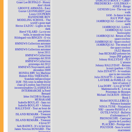
DARGAUD BOOX 1 - Canal+
Grant Lee BUFFALO - Honey
FREDERICKS + GOLDMAN +
don't think
JONES - Rouge
GROOVE ARMADA - Easy
GENESIS Live - The way we
Gustav LEONHARDT joue
walk
Louis COUPERIN
IAM - Je danse le mia
HANDSOME BOY
IGGY POP - Iggy
MODELING SCHOOL - The
JAMIROQUAI - Corner of the
world's gone mad
earth
Hector ZAZOU - Lights in the
JAMIROQUAI - Little L
dark
JAMIROQUAI - Love
Hervé VILARD - La vie est
foolosophy
belle, le monde est beau
JAMIROQUAI - Return of the
Hildegard von BINGEN - O vis
space cowboy
aeternitatis
JAMIROQUAI - Space cowboy
HMNEWS Collection automne
JAMIROQUAI - The return of
hiver 2010
the space cowboy
HMNEWS Collection automne
JAZZ Masters
hiver 2011
Jean RICHARD présente les
HMNEWS Collection
loups (PIF gadget)
printemps été 2010
Johnny HALLYDAY - PLV
HMNEWS Collection
L'attente
printemps été 2012
Johnny HALLYDAY - Retiens
HMNEWS Nouveautés août
la nuit (parfum + CD)
décembre 2009
Julie ZENATTI - Je voudrais
HONDA HRV Joy Machine
que tu me consoles
Hubert-Félix THIÉFAINE -
Julie ZENATTI - L'amour suffit
Scandale mélancolique
LAVERIE de FAMILLE - Le
IAM - Nés sous la même étoile
best of saison 2
iJazz @ London Jazz Festival
Lisa DOBY - Live @ WYB7
incontournables CLASSIQUES
Mademoiselle K - Live au
INTERMARCHÉ la Ferté
Printemps de Bourges
Bernard
Michael JACKSON - HIStory
Irène JACOB lit Haruki
Book 1
MURAKAMI
Michel HOUELLEBECQ -
Isabelle BOULAY - Sans toi
Présence humaine
Isabelle BOULAY + Johnny
NINJA TUNE - Ninjaskinz
HALLYDAY - Tout au bout de
NRJ - cassette PASSOA n° 1
nos peines
OUTILS WOLF - Bulletin
ISLAND/REMARK - Treasure
d'information n°1
2 printemps 96
PHONOSCOPE - Cantique
ISLAND/REMARK - Treasure
(grotte de Lourdes)
4 hiver 97
PLACEBO - Protège-moi
Jack RADICS - It's in her kiss
POLYDOR - Sous le soleil
James Newton HOWARD - The
exactement