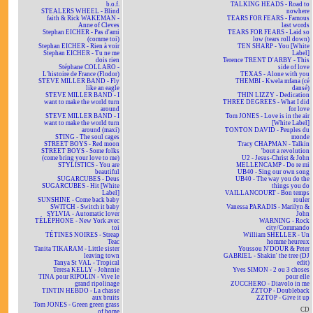
b.o.f.
TALKING HEADS - Road to
STEALERS WHEEL - Blind
nowhere
faith & Rick WAKEMAN -
TEARS FOR FEARS - Famous
Anne of Cleves
last words
Stephan EICHER - Pas d'ami
TEARS FOR FEARS - Laid so
(comme toi)
low (tears roll down)
Stephan EICHER - Rien à voir
TEN SHARP - You [White
Stephan EICHER - Tu ne me
Label]
dois rien
Terence TRENT D'ARBY - This
Stéphane COLLARO -
side of love
L'histoire de France (Flodor)
TEXAS - Alone with you
STEVE MILLER BAND - Fly
THEMBI - Kwela mfana (cé
like an eagle
dansé)
STEVE MILLER BAND - I
THIN LIZZY - Dedication
want to make the world turn
THREE DEGREES - What I did
around
for love
STEVE MILLER BAND - I
Tom JONES - Love is in the air
want to make the world turn
[White Label]
around (maxi)
TONTON DAVID - Peuples du
STING - The soul cages
monde
STREET BOYS - Red moon
Tracy CHAPMAN - Talkin
STREET BOYS - Some folks
'bout a revolution
(come bring your love to me)
U2 - Jesus-Christ & John
STYLISTICS - You are
MELLENCAMP - Do re mi
beautiful
UB40 - Sing our own song
SUGARCUBES - Deus
UB40 - The way you do the
SUGARCUBES - Hit [White
things you do
Label]
VAILLANCOURT - Bon temps
SUNSHINE - Come back baby
rouler
SWITCH - Switch it baby
Vanessa PARADIS - Marilyn &
SYLVIA - Automatic lover
John
TÉLÉPHONE - New York avec
WARNING - Rock
toi
city/Commando
TÉTINES NOIRES - Streap
William SHELLER - Un
Teac
homme heureux
Tanita TIKARAM - Little sister
Youssou N'DOUR & Peter
leaving town
GABRIEL - Shakin' the tree (DJ
Tanya St VAL - Tropical
edit)
Teresa KELLY - Johnnie
Yves SIMON - 2 ou 3 choses
TINA pour RIPOLIN - Vive le
pour elle
grand ripolinage
ZUCCHERO - Diavolo in me
TINTIN HEBDO - La chasse
ZZTOP - Doubleback
aux bruits
ZZTOP - Give it up
Tom JONES - Green green grass
CD
of home