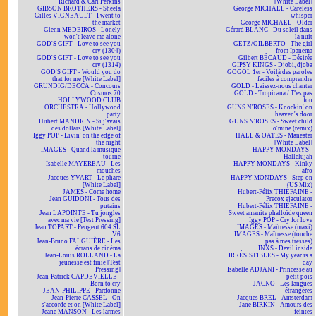
Richard & Carl Perkins
[White Label]
GIBSON BROTHERS - Sheela
George MICHAEL - Careless
Gilles VIGNEAULT - I went to
whisper
the market
George MICHAEL - Older
Glenn MEDEIROS - Lonely
Gérard BLANC - Du soleil dans
won't leave me alone
la nuit
GOD'S GIFT - Love to see you
GETZ/GILBERTO - The girl
cry (1304)
from Ipanema
GOD'S GIFT - Love to see you
Gilbert BÉCAUD - Désirée
cry (1314)
GIPSY KINGS - Djobi, djoba
GOD'S GIFT - Would you do
GOGOL 1er - Voilà des paroles
that for me [White Label]
faciles à comprendre
GRUNDIG/DECCA - Concours
GOLD - Laissez-nous chanter
Cosmos 70
GOLD - Tropicana / T'es pas
HOLLYWOOD CLUB
fou
ORCHESTRA - Hollywood
GUNS N'ROSES - Knockin' on
party
heaven's door
Hubert MANDRIN - Si j'avais
GUNS N'ROSES - Sweet child
des dollars [White Label]
o'mine (remix)
Iggy POP - Livin' on the edge of
HALL & OATES - Maneater
the night
[White Label]
IMAGES - Quand la musique
HAPPY MONDAYS -
tourne
Hallelujah
Isabelle MAYEREAU - Les
HAPPY MONDAYS - Kinky
mouches
afro
Jacques YVART - Le phare
HAPPY MONDAYS - Step on
[White Label]
(US Mix)
JAMES - Come home
Hubert-Félix THIÉFAINE -
Jean GUIDONI - Tous des
Precox ejaculator
putains
Hubert-Félix THIÉFAINE -
Jean LAPOINTE - Tu jongles
Sweet amanite phalloïde queen
avec ma vie [Test Pressing]
Iggy POP - Cry for love
Jean TOPART - Peugeot 604 SL
IMAGES - Maîtresse (maxi)
V6
IMAGES - Maîtresse (touche
Jean-Bruno FALGUIÈRE - Les
pas à mes tresses)
écrans de cinéma
INXS - Devil inside
Jean-Louis ROLLAND - La
IRRÉSISTIBLES - My year is a
jeunesse est finie [Test
day
Pressing]
Isabelle ADJANI - Princesse au
Jean-Patrick CAPDEVIELLE -
petit pois
Born to cry
JACNO - Les langues
JEAN-PHILIPPE - Pardonne
étrangères
Jean-Pierre CASSEL - On
Jacques BREL - Amsterdam
s'accorde et on [White Label]
Jane BIRKIN - Amours des
Jeane MANSON - Les larmes
feintes