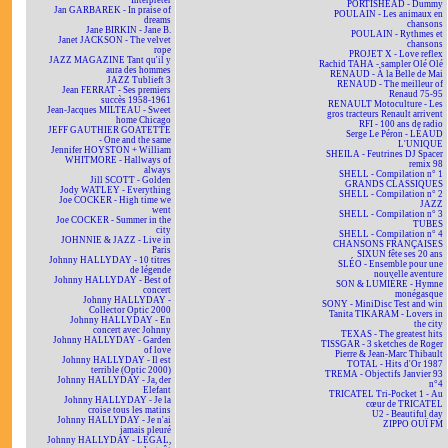
Interpreter
PORTISHEAD - Dummy
Jan GARBAREK - In praise of
POULAIN - Les animaux en
dreams
chansons
Jane BIRKIN - Jane B.
POULAIN - Rythmes et
Janet JACKSON - The velvet
chansons
rope
PROJET X - Love reflex
JAZZ MAGAZINE Tant qu'il y
Rachid TAHA - sampler Olé Olé
aura des hommes
RENAUD - À la Belle de Mai
JAZZ Tublieft 3
RENAUD - The meilleur of
Jean FERRAT - Ses premiers
Renaud 75-95
succès 1958-1961
RENAULT Motoculture - Les
Jean-Jacques MILTEAU - Sweet
gros tracteurs Renault arrivent
home Chicago
RFI - 100 ans de radio
JEFF GAUTHIER GOATETTE
Serge Le Péron - LÉAUD
- One and the same
L'UNIQUE
Jennifer HOYSTON + William
SHEILA - Feutrines DJ Spacer
WHITMORE - Hallways of
remix 98
always
SHELL - Compilation n° 1
Jill SCOTT - Golden
GRANDS CLASSIQUES
Jody WATLEY - Everything
SHELL - Compilation n° 2
Joe COCKER - High time we
JAZZ
went
SHELL - Compilation n° 3
Joe COCKER - Summer in the
TUBES
city
SHELL - Compilation n° 4
JOHNNIE & JAZZ - Live in
CHANSONS FRANÇAISES
Paris
SIXUN fête ses 20 ans
Johnny HALLYDAY - 10 titres
SLÉO - Ensemble pour une
de légende
nouvelle aventure
Johnny HALLYDAY - Best of
SON & LUMIÈRE - Hymne
concert
monégasque
Johnny HALLYDAY -
SONY - MiniDisc Test and win
Collector Optic 2000
Tanita TIKARAM - Lovers in
Johnny HALLYDAY - En
the city
concert avec Johnny
TEXAS - The greatest hits
Johnny HALLYDAY - Garden
TISSGAR - 3 sketches de Roger
of love
Pierre & Jean-Marc Thibault
Johnny HALLYDAY - Il est
TOTAL - Hits d'Or 1987
terrible (Optic 2000)
TREMA - Objectifs Janvier 93
Johnny HALLYDAY - Ja, der
n°4
Elefant
TRICATEL Tri-Pocket 1 - Au
Johnny HALLYDAY - Je la
cœur de TRICATEL
croise tous les matins
U2 - Beautiful day
Johnny HALLYDAY - Je n'ai
ZIPPO OUÏ FM
jamais pleuré
Johnny HALLYDAY - LEGAL,