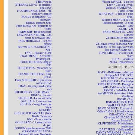
d'Hollywood
Vivien SAVAGE - La p'tite
ETERNAL LOVE - le meilleur
Lady + C'est qu'le vent
des slows
Weird Al YANKOVIC -
F-COMMUNICATIONS - 7th
Jurassic Park
birthday sampler
WHAT FOR - L'amour n'a pas
FAN DE le magazine - CD
de loi
interview
Winston McANUFF & The
FARGO sampler 2005
Bazbaz Orchestra - A drop
Farid RUSSLAN - Musique de
ZAZIE - Rose
films
ZAZIE - Zen
FARM JOB - Hokkaïdo rush
ZAZIE MUSETTE - Zazie
FASZINATION MUSIK - Les
Musette
clous du nouveau label
ZE RECORDS presents
FATA MORGANA - Le petit
Undercover
monde
ZE Xmas record REloaded 2004
Festival BLUES SUR SEINE
ZEBDA - Je crois que ça va pas
2003
être possible (radio edit)
FNAC - Parcours black
ZONE LIBRE - Les contes du
FNAC MUSIC - Actualités
chaos
Printemps 93
ZORA - La famille
FOOD RECORDS sampler
ZORA - Panaméenne
1991
AUTRES SUPPORTS
FOUR ROSES - Musiques de
films
AC-DC - Ballbreaker, la bio par
FRANCE TELECOM - Easy
Philippe MANOEUVRE
techno
ACE OF BASE - Lucky love
Franz SCHUBERT - Quintette à
ACE OF BASE - The bridge
cordes D.956
AFTER FOREVER - Remagine
FRAY - Over my head (cable
AIR - Californie/Sexy boy
car)
ARMOR - Le bal des Laze
FREDERICKS + GOLDMAN +
Art MENGO - interview Alain
JONES - Des vies
Gardinier
FRENCH B - La vie est belle
BJÖRK - Post
GAY DAD - Leisure noise
BOB MARLEY & THE
GEFFEN - Swag American
WAILERS 1967-1972
Style
BRICE DE NICE - J't'ai cassé !
GENERIC
Céline DION - 1 fille & 4 types
GLÜCKLICH SAMPLER (New
Céline DION - D'eux
Beetle Cabriolet)
Christian BOURGEOIS -
GMF - Bonus famille
Disque Bayard n°1
GOLD JAZZ - 12 grands noms
CLUB TINNIE - Mystérieuses
du jazz
rencontres
GOOOM sampler summer 2003
DAFT PUNK - Vidéo medley
GRAMOPHONE 01/10 -
DANDY WARHOLS - Smoke it
Andrew Litton on Gershwin