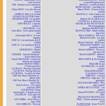
CASINO - Maintenant c'est à
Louis BERTIGNAC - Elle &
vous de jouer
Louis/Bertignacoustic
CBS - Demain tout le monde en
MANAU - La tribu de Dana
parlera
MANO NEGRA - Casa Babylon
Céline DION - Live (for the one
Manu CHAO - Si berie m'était
I love)
contéee
CERRUTI 1881 et le cinéma
MANUELA - Faire l'amour une
CESAR COLLECTOR Canal+
dernière fois
CHAMOIS D'OR - Les grandes
Martine ST-CLAIR & Gino
musiques de films
VANNELLI - L'amour est loi
CHEVROLET - Legends
MASSILIA SOUND SYSTEM -
volume 2
Pas d'arrangement
CHOUBENE - Lila
Matthieu MARTOURET
Chris REA - God's great banana
BOUNCE TRIO - Small streams
skin
big rivers
Christophe MALI - Je vous
Mavis STAPLES - The voice
emmène
Michel FUGAIN - Les lilas
CINÉ 16 - Les meilleures B.O.F.
(inédit)
(1998)
Michel JONASZ - Pôle Ouest
CINÉ 16 - Les meilleures B.O.F.
Michel POLNAREFF - Les
(1999)
premières années
CINEMATICS - Maybe
Michel SARDOU - Être et ne
someday
pas avoir été
CINEMIX - Antoine Duhamel /
Michel SARDOU - Maudits
Ennio Morricone
Français
Claude FRANÇOIS - Collection
MISS WHITE & the drunken
Artistes de Légende
piano
Claudio MONTEVERDI -
MOZART est gai
L'Orfeo (extraits)
NAUFRAGÉS - À contre-
CLUB CCF - Prestige Classique
courant
CLUB CCF - Prestige Rossini
Nilda FERNANDEZ -
CLUB DIAL - Le plein de tubes
L'invitation à Venise
CMJ New Music Monthly 91 -
NIRVANA - Lithium
March 2001
NIRVANA - Rape me + All
CMJ New Music Monthly 92 -
apologies
April 2001
OCEANIA RECORDS - Why
COCA-COLA - Let's party
take a plane?
selection 2004
OPÉRA MULTI STEEL - Les
COCHONOU 25ème
martyrs
anniversaire - 3 grands succès
Oxmo PUCCINO - OX-clusif
COLDPLAY - Left right left
2001
right left
PASCALITO NEOSTALGIA
COLUMBIA - Artist News 4
TRIO - Citizen chanteur live in
mars 1998
NYC
COLUMBIA 96 - The road
Pat BENATAR - From 79 to 93