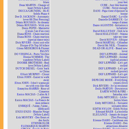
blues
your feet
Dean MARTIN - Change of
CURE - Just like heaven
heart [White Label]
CURE - Never enough
DECCA/GRUNDIG - Hi-Fi
DANI - Papa vient d'épouser la
Stéréo Phase 4
bonne
Dee D. JACKSON - Automatic
Daniel DARC - La ville
lover 88 [Test Pressing]
Danielle DARRIEUX - Le
Démis ROUSSOS - So dreamy
temps d'aimer
Démis ROUSSOS - With you
Dante AGOSTINI - Initiation à
Denis PEPIN - Marinette
la batterie
(j'avais l'air d'un con)
David HALLYDAY - Ooh la la
Diana ROSS - Chain reaction
David HALLYDAY - Wanna
Diana ROSS - Chain reaction
take my time
(special dance mix)
David KOVEN - Afrique
Dick RIVERS - Ainsi soit-elle
David MARTIAL - Célimène
Disque d'Or Top 50 biface
David Mc NEIL - Tiramisu
Glenn MEDEIROS & Florent
DEAD OR ALIVE - Brand new
PAGNY
lover
DO VISSINGA - Porto Vecchio
DEF LEPPARD - Animal
Donna SUMMER - The
DEF LEPPARD - Animal
wanderer [White Label]
(spécial promo)
DOOBIE BROTHERS - Real
DEF LEPPARD - Let's get
love [White Label]
rocked
DUTCH DIESEL - Goin' back
DEF LEPPARD - Let's get
to China
rocked (poster)
Elliott MURPHY - Closer
DEF LEPPARD - Let's get
Elton JOHN - Easier to walk
rocked (teaser)
away
DEPECHE MODE - Everything
Elton JOHN - I don't wanna go
counts (live)
on with you like that
Dick RIVERS - Je t'ai reconnue
Emmylou HARRIS - Rose of
Dolly PARTON - Downtown
Cimarron
EARTH WIND & FIRE -
Enrico MACIAS - 2 ailes & 3
Saturday nite
plumes
Eddy MITCHELL - Lèche-
Enrico MACIAS - La France de
bottes blues
mon enfance
Eddy MITCHELL - Soixante
ENRIQUÉ - J'aime, J'aime...
soixante-deux
[dédicacé]
EDITH NYLON - Edith Nylon
ENZO ENZO - Blanche Neige
Edouard BAER - La bostella
[White Label]
ELEGANCE - Jamais de risque
Erik MONTRY - Des fleurs et
[Test Pressing]
des fusils
Etienne DAHO - Caribbean sea
ETHNIKOLOR
Etienne DAHO - Des
F.LEMARQUE/MARTIN
attractions désastre