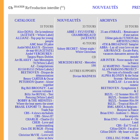
2014/2026
ici
NOUVEAUTÉS
PRE
©b
Re℗roduction interdite (
)
CATALOGUE
NOUVEAUTÉS
ARCHIVES
33 TOURS
33 TOURS
33 TOURS
Alice DONA - De la tendresse
ABBÉ J. SYLVESTRE -
25 ans d'ISRAËL - Renaissance
[ACÉTATE + White Label]
CHAMBORIGAUD
d'une nation
ALLIANZ - Top pop for young
[ACÉTATE]
33ème gala de l'UNION des
people
ARTISTES (1963)
45 TOURS
AMC feiert 20 jahre
4TH & BROADWAY Sampler
André MALRAUX - Discours
ABBA - Lay all your love on me
Sidney BECHET - Silent night /
de mai 68 [ACÉTATE]
AIR FRANCE - Escale-Party,
White Christmas
André VERCHUREN -
vacances dansantes autour du
Tangos/Pasos-Dobles
monde
CD
Art BLAKEY - Jazz Messengers
AIR INTER - Notre monde c'est
MERCEDES BENZ - Mercedes
70 [White Label]
la France
190
AZ - Compilations
Al MARTINO - Torero (maxi)
85150/85151 [White Labels]
ALAN PARSONS PROJECT -
AUTRES SUPPORTS
BEETHOVEN - Disque de
The turn of a friendly card
démonstration
ALPHA BLONDY & the Solar
Divine MADNESS
Benny CARTER & Oscar
System - Révolution
PETERSON Quartet - Alone
BARCLAY - Le son de la
together
rumeur
Big Bill BROONZY - Last
BEETHOVEN - Symphonies 1
session volume 1
& 2
Billy Joe ROYAL - Test
BIZZL - 12 Sommer Hits 82
Pressing [White Label]
BIZZL - Sommer Hits 83
BOBBY & THE MIDNITES -
BIZZL - Sommer Hits 84
Where the beat meets the street
BIZZL - Tropical Hits 87
BRASIL EXPORT 73 - Brussels
BMG ARIOLA Belgium -
Trade Fair
Bonjour la France
CBS - 4 slows enchaînés
Brian ENO - Ambient 1 - Music
CBS - Slows 87
for airports
CHARLIE - Charlie (5)
Brian ENO - Ambient 4 - On
CHER - Love and
Land
understanding
CBS - Été 73 vol.1
Chris DE BURGH - Flying
Céline DION - I'm alive
colours
Céline DION - My heart will go
Christine McVIE - Love will
on
show us how
CHILL FAC-TORR - Twist