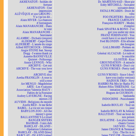
AKHENATON - Soldats de
Dr. MARTENS/4AD - Shoe pie
fortune
Eddy MITCHELL - Soixante
AKHENATON - Une
soixante-deux
impression
FATALS PICARDS - Droit de
ALÉVÊQUE et son GROUPO -
véto
Y'a c'qu'on dit...
FOO FIGHTERS - Resolve
Alain HIVER - La chanson
FRANCE CARTIGNY
d'Antraigues
Françoise HARDY - Modes
Alain MANARANCHE - Dans
d'emploi
le vent
Frank SINATRA & BONO - I've
Alain MANARANCHE -
got you under my skin
Sentiment
FRANZ FERDINAND - You
ALAMBIC - Dichaïtz (respire)
could have it so much better
ALDEBERT - Carpe Diem
Fred BLONDIN - Elle allume
ALDEBERT - L'année du singe
des bougies
Alfred HITCHCOCK - 100ème
GALLIMARD - Poèmes en
Angie STONE feat. Snoop
chansons
Dogg - I wanna thank ya
Général ALCAZAR - Le rude et
Annette BANNEVILLE
le sensible
Quintet - Folksongs
GLOSTER - Kiss
Annie LENNOX - Why
GROUNDATION - A miracle
ARCHIVE - Get out
GUNS N'ROSES - Don't cry
ARCHIVE - The way you love
GUNS N'ROSES - Pretty tied
me
up
ARCHIVE:disc
GUNS N'ROSES - Since I don't
Aretha FRANKLIN - A rose is
have you (radio version)
still a rose
HADOUK TRIO - Now
Art MENGO - Magdeleine
HARIBO Pik Mix by Radio FG
ARTE - Les 4 saisons
Hubert-Félix THIÉFAINE - La
Association Valentin HAÜY -
tentation du bonheur
Fables de la Fontaine
Hugues de COURSON -
Audrey LAVERGNE - Facing
Sankanda
mirrors 2.0
INDOCHINE - Punishment
AUVIDIS - Religions du monde
park
Axelle RED - Je me fâche
Isabelle BOULAY - Tout un
BABEL - La vie est un cirque
jour
BABYLON ZOO - All the
Isabelle BOULAY & Johnny
money's gone
HALLYDAY - Tout au bout de
BALLANTINE'S Le rituel
nos peines
BANGER SISTERS
ISULATINE - Les plus beaux
BAOBAB - 3 mix dub
chants Corses
BARCLAY - ISLAND -
JAD WIO - Victor
Opération Libération
James CHANCE & Terminal
BARCLAY - ISLAND [bleu]
City - The fix is in
BARCLAY - ISLAND [crème]
James TAYLOR - Hourglass