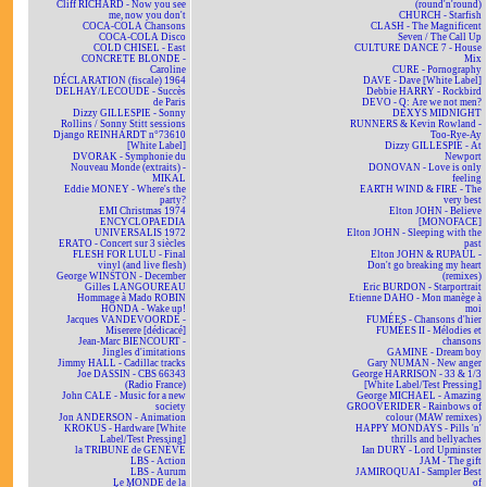
Cliff RICHARD - Now you see
(round'n'round)
me, now you don't
CHURCH - Starfish
COCA-COLA Chansons
CLASH - The Magnificent
COCA-COLA Disco
Seven / The Call Up
COLD CHISEL - East
CULTURE DANCE 7 - House
CONCRETE BLONDE -
Mix
Caroline
CURE - Pornography
DÉCLARATION (fiscale) 1964
DAVE - Dave [White Label]
DELHAY/LECOUDE - Succès
Debbie HARRY - Rockbird
de Paris
DEVO - Q: Are we not men?
Dizzy GILLESPIE - Sonny
DEXYS MIDNIGHT
Rollins / Sonny Stitt sessions
RUNNERS & Kevin Rowland -
Django REINHARDT n°73610
Too-Rye-Ay
[White Label]
Dizzy GILLESPIE - At
DVORAK - Symphonie du
Newport
Nouveau Monde (extraits) -
DONOVAN - Love is only
MIKAL
feeling
Eddie MONEY - Where's the
EARTH WIND & FIRE - The
party?
very best
EMI Christmas 1974
Elton JOHN - Believe
ENCYCLOPAEDIA
[MONOFACE]
UNIVERSALIS 1972
Elton JOHN - Sleeping with the
ERATO - Concert sur 3 siècles
past
FLESH FOR LULU - Final
Elton JOHN & RUPAUL -
vinyl (and live flesh)
Don't go breaking my heart
George WINSTON - December
(remixes)
Gilles LANGOUREAU
Eric BURDON - Starportrait
Hommage à Mado ROBIN
Etienne DAHO - Mon manège à
HONDA - Wake up!
moi
Jacques VANDEVOORDE -
FUMÉES - Chansons d'hier
Miserere [dédicacé]
FUMÉES II - Mélodies et
Jean-Marc BIENCOURT -
chansons
Jingles d'imitations
GAMINE - Dream boy
Jimmy HALL - Cadillac tracks
Gary NUMAN - New anger
Joe DASSIN - CBS 66343
George HARRISON - 33 & 1/3
(Radio France)
[White Label/Test Pressing]
John CALE - Music for a new
George MICHAEL - Amazing
society
GROOVERIDER - Rainbows of
Jon ANDERSON - Animation
colour (MAW remixes)
KROKUS - Hardware [White
HAPPY MONDAYS - Pills 'n'
Label/Test Pressing]
thrills and bellyaches
la TRIBUNE de GENÈVE
Ian DURY - Lord Upminster
LBS - Action
JAM - The gift
LBS - Aurum
JAMIROQUAI - Sampler Best
Le MONDE de la
of