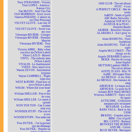
Tony STEFANIDIS - Visions
1969 CLUB - The red album
Trini LOPEZ - America /
4YOU - 4 you
Kansas City
A PERFECT CIRCLE - Mer de
Van McCOY - Soul Cha Cha
noms
VAN MORRISON - Ivory tower
AaRON - Seeds of gold
Vanessa PARADIS - L'amour en
ABC Radio Networks -
soi [Test Pressing]
American TOP 40 # 51
VELVET GLOVE - Last day of
AGNÈS B. & la FNAC -
summer
Dernière Bande
VELVET GLOVE - Sweet was
AKIRISE - Brouiller l'écoute
my rose
ALABAMA 3 - Ain't goin' to
Véronique RIVIÈRE - Georges
Goa
Véronique RIVIÈRE - Première
Alain BASHUNG - Osez
Manche
Joséphine
Véronique RIVIÈRE - Tout
Alain BASHUNG - That's all
court
right
Victoria ABRIL - Baby when
Angela McCLUSKEY - The
you kiss me [White Label]
things we do
Viktor LAZLO - Baisers
Angelo DEBARRE/Ludovic
VINYL - The nobody men
BEIER - Paroles de swing
[White Label]
Anne-Sophie
VIVALDI - Le chardonneret
MUTTER/Lambert ORKIS -
VIXEN - How much love
The silver album
Warren ZEVON - Sentimental
AOSTE 20 ANS - Hits 76
hygiene
AqME - Dévisager Dieu
Wayne CAMPBELL - Night
Art MENGO - À tes côtés
time rose
Art MENGO - Des bateaux de
WEST & BYRD - Final kiss of
sang
love [White Label]
ARTHUR H - Le baron noir
WHAM - Where did your heart
ARTHUR H - Le goût du H
go
Ashanti ROY Pablo MOSES
William SHELLER - Fier et fou
Winston JARRETT - Natty will
de vous
fly again
William SHELLER - Le carnet à
AUTECHRE - Cichlisuite
spirale
mechanically reclaimed
WON TON TON - Can I come
BÉNABAR - Le dîner
near you
BABA YAGA - Back in the
WONDER STUFF - The size of
USSR
a cow
BB KING - Grandes mitos
WOODENTOPS - You make me
BBM - City of gold
feel
BEL CANTO - Rumour
Yves DUTEIL - J'ai la guitare
BETWEEN THE BURIED
qui me démange
AND ME - Colors
Yves DUTEIL - Prendre un
BLUE SILVER - Musiques