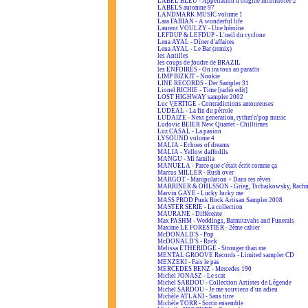
LABEL BLEU - Appellation d'origine incontrôlée 2
LABELS automne 97
LANDMARK MUSIC volume 1
Lara FABIAN - A wonderful life
Laurent VOULZY - Une héroïne
LEFDUP & LEFDUP - L'oeil du cyclone
Lena AYAL - Dîner d'affaires
Lena AYAL - Le Bar (remix)
les Antilles
les coups de foudre de BRAZIL
les ENFOIRÉS - On ira tous au paradis
LIMP BIZKIT - Nookie
LINE RECORDS - Der Sampler 31
Lionel RICHIE - Time [radio edit]
LOST HIGHWAY sampler 2002
Luc VERTIGE - Contradictions amoureuses
LUDÉAL - La fin du pétrole
LUDAIZE - Next generation, rythm'n'pop music
Ludovic BEIER New Quartet - Chilltimes
Luz CASAL - La pasion
LYSOUND volume 4
MALIA - Echoes of dreams
MALIA - Yellow daffodils
MANGU - Mi familia
MANUELA - Parce que c'était écrit comme ça
Marcus MILLER - Rush over
MARGOT - Manipulation + Dans tes rêves
MARRINER & OHLSSON - Grieg, Tschaikowsky, Rach
Marvin GAYE - Lucky lucky me
MASS PROD Punk Rock Artisan Sampler 2008
MASTER SERIE - La collection
MAURANE - Différente
Max PASHM - Weddings, Barmitzvahs and Funerals
Maxime LE FORESTIER - 2ème cahier
McDONALD'S - Pop
McDONALD'S - Rock
Melissa ETHERIDGE - Stronger than me
MENTAL GROOVE Records - Limited sampler CD
MENZEKI - Fais le pas
MERCEDES BENZ - Mercedes 190
Michel JONASZ - Le scat
Michel SARDOU - Collection Artistes de Légende
Michel SARDOU - Je me souviens d'un adieu
Michèle ATLANI - Sans titre
Michèle TORR - Sortir ensemble