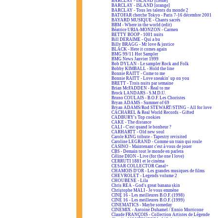
BARCLAY - ISLAND [crème]
BARCLAY - ISLAND [orange]
BARCLAY - Tous les talents du monde 2
BATOFAR cherche Tokyo - Paris 7-16 décembre 2001
BAYARD MUSIQUE - Chants sacrés
BBM - Where in the world (edit)
Béatrice URIA-MONZON - Carmen
BETTY BOOP - 1001 nuits
Bill DERAIME - Qui a bu
Billy BRAGG - Mr love & justice
BLACK - Here it comes again
BMG 99/11 Hot Sampler
BMG News Janvier 1999
Bob DYLAN - Le sampler Rock and Folk
Bobby KIMBALL - Hold the line
Bonnie RAITT - Come to me
Bonnie RAITT - Love sneakin' up on you
BRETT - Trois nuits par semaine
Brian McFADDEN - Real to me
Brock LANDARS - S.M.D.U.
Bruno COULAIS - B.O.F. Les Choristes
Bryan ADAMS - Summer of 69
Bryan ADAMS/Rod STEWART/STING - All for love
CACHAREL & Real World Records - Gifted
CADBURY's Top cookies
CAKE - The distance
CALI - C'est quand le bonheur ?
CARHARTT - Old new soul
Carole KING tribute - Tapestry revisited
Caroline LEGRAND - Comme un train qui roule
CASINO - Maintenant c'est à vous de jouer
CBS - Demain tout le monde en parlera
Céline DION - Live (for the one I love)
CERRUTI 1881 et le cinéma
CESAR COLLECTOR Canal+
CHAMOIS D'OR - Les grandes musiques de films
CHEVROLET - Legends volume 2
CHOUBENE - Lila
Chris REA - God's great banana skin
Christophe MALI - Je vous emmène
CINÉ 16 - Les meilleures B.O.F. (1998)
CINÉ 16 - Les meilleures B.O.F. (1999)
CINEMATICS - Maybe someday
CINEMIX - Antoine Duhamel / Ennio Morricone
Claude FRANÇOIS - Collection Artistes de Légende