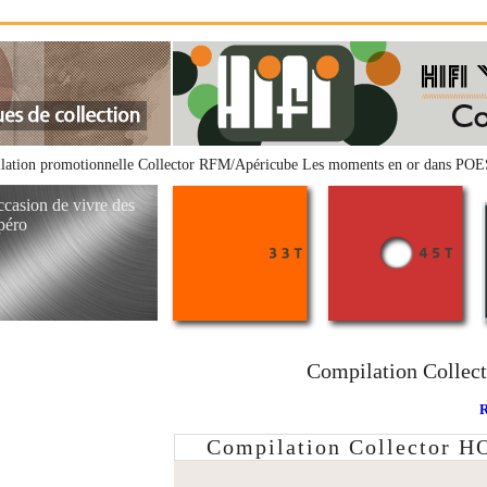
lation promotionnelle Collector RFM/Apéricube Les moments en or dans P
ccasion de vivre des
péro
Compilation Coll
Compilation Collector