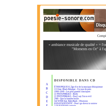
Compi
« ambiance musicale de qualité » = l'o
"Moments en Or" à l'a
DISPONIBLE DANS CD
A
ÉTHIOPIQUES L'âge d'or de la musique éthiopienne
B
113 feat. Black Rénégat - Un jour de paix
1900-1949 - Les plus grands classiques
C
22 PISTEPIRKKO - Birdy
22 PISTEPIRKKO - Don't say I'm so evil
D
2MS - Que la lumière brille
E
3rd WISH feat. BabyBash - Obsesion
65DAYSOFSTATIC - Don't go down to sorrow
F
7 QUESTIONS sampler