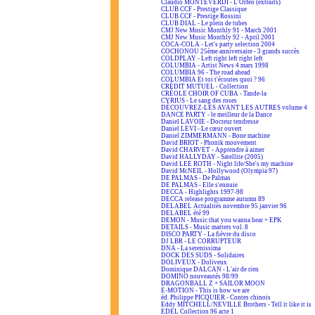
Claudio MONTEVERDI - L'Orfeo (extraits)
CLUB CCF - Prestige Classique
CLUB CCF - Prestige Rossini
CLUB DIAL - Le plein de tubes
CMJ New Music Monthly 91 - March 2001
CMJ New Music Monthly 92 - April 2001
COCA-COLA - Let's party selection 2004
COCHONOU 25ème anniversaire - 3 grands succès
COLDPLAY - Left right left right left
COLUMBIA - Artist News 4 mars 1998
COLUMBIA 96 - The road ahead
COLUMBIA Et toi t'écoutes quoi ? 96
CRÉDIT MUTUEL - Collection
CRÉOLE CHOIR OF CUBA - Tande-la
CYRIUS - Le sang des roses
DÉCOUVREZ-LES AVANT LES AUTRES volume 4
DANCE PARTY - le meilleur de la Dance
Daniel LAVOIE - Docteur tendresse
Daniel LEVI - Le cœur ouvert
Daniel ZIMMERMANN - Bone machine
David BRIOT - Phonik mouvement
David CHARVET - Apprendre à aimer
David HALLYDAY - Satellite (2005)
David LEE ROTH - Night life/She's my machine
David McNEIL - Hollywood (Olympia 97)
DE PALMAS - De Palmas
DE PALMAS - Elle s'ennuie
DECCA - Highlights 1997-98
DECCA release programme autumn 89
DELABEL Actualités novembre 95 janvier 96
DELABEL été 99
DEMON - Music that you wanna hear + EPK
DETAILS - Music matters vol. 8
DISCO PARTY - La fièvre du disco
DJ LBR - LE CORRUPTEUR
DNA - La serenissima
DOCK DES SUDS - Solidaires
DOLIVEUX - Doliveux
Dominique DALCAN - L'air de rien
DOMINO nouveautés 98/99
DRAGONBALL Z + SAILOR MOON
E-MOTION - This is how we are
éd. Philippe PICQUIER - Contes chinois
Eddy MITCHELL/NEVILLE Brothers - Tell it like it is
EDEL Collection 96 acte 1