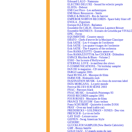
Edouard LALO - Namouna
ELECTRO DELUXE - Sound for eclectic people
ELISTA - Debout
EMI Cool Price - Les authentiques
EMI Music Ressources - Smile
EMILE & IMAGES - Rio de Janvier
EMPEROR NORTON RECORDS - Space baby blast off
ENOLA - Figurines
Enrique IGLESIAS - Bailamos
Ensemble De CÆLIS - Direction Laurence Brisset
Ensemble MATHEUS - Extraits de Griselda par VIVAL
EPIC - Focus
EQUIMINTHE - Country music
ERATO - Chefs d'œuvre de la Musique Classique
Erik SATIE - Les 4 visages de l'orchestre
Erik SATIE - Les quatre visages de l'orchestre
Erik SATIE - The 4 aspects of the orchestra
Eros RAMAZZOTTI - Quanto amore sei
Eros RAMAZZOTTI & Joe COCKER - Difendero
ESPACE Rhythm & Blues - Volume 2
ESSO - Sur la route d'Hollywood
ETERNAL LOVE - le meilleur des slows
F-COMMUNICATIONS - 7th birthday sampler
FAN DE le magazine - CD interview
FARGO sampler 2005
Farid RUSSLAN - Musique de films
FARM JOB - Hokkaïdo rush
FASZINATION MUSIK - Les clous du nouveau label
FATA MORGANA - Le petit monde
Festival BLUES SUR SEINE 2003
FNAC - Parcours black
FNAC MUSIC - Actualités Printemps 93
FOOD RECORDS sampler 1991
FOUR ROSES - Musiques de films
FRANCE TELECOM - Easy techno
Franz SCHUBERT - Quintette à cordes D.956
FRAY - Over my head (cable car)
FREDERICKS + GOLDMAN + JONES - Des vies
FRENCH B - La vie est belle
GAY DAD - Leisure noise
GEFFEN - Swag American Style
GENERIC
GLÜCKLICH SAMPLER (New Beetle Cabriolet)
GMF - Bonus famille
GOLD JAZZ - 12 grands noms du jazz