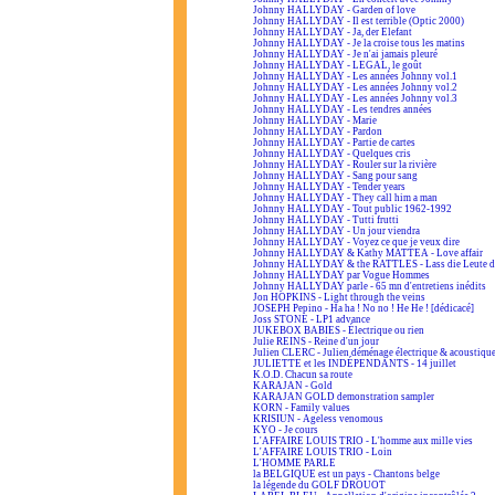
Johnny HALLYDAY - Garden of love
Johnny HALLYDAY - Il est terrible (Optic 2000)
Johnny HALLYDAY - Ja, der Elefant
Johnny HALLYDAY - Je la croise tous les matins
Johnny HALLYDAY - Je n'ai jamais pleuré
Johnny HALLYDAY - LEGAL, le goût
Johnny HALLYDAY - Les années Johnny vol.1
Johnny HALLYDAY - Les années Johnny vol.2
Johnny HALLYDAY - Les années Johnny vol.3
Johnny HALLYDAY - Les tendres années
Johnny HALLYDAY - Marie
Johnny HALLYDAY - Pardon
Johnny HALLYDAY - Partie de cartes
Johnny HALLYDAY - Quelques cris
Johnny HALLYDAY - Rouler sur la rivière
Johnny HALLYDAY - Sang pour sang
Johnny HALLYDAY - Tender years
Johnny HALLYDAY - They call him a man
Johnny HALLYDAY - Tout public 1962-1992
Johnny HALLYDAY - Tutti frutti
Johnny HALLYDAY - Un jour viendra
Johnny HALLYDAY - Voyez ce que je veux dire
Johnny HALLYDAY & Kathy MATTEA - Love affair
Johnny HALLYDAY & the RATTLES - Lass die Leute d
Johnny HALLYDAY par Vogue Hommes
Johnny HALLYDAY parle - 65 mn d'entretiens inédits
Jon HOPKINS - Light through the veins
JOSEPH Pepino - Ha ha ! No no ! He He ! [dédicacé]
Joss STONE - LP1 advance
JUKEBOX BABIES - Électrique ou rien
Julie REINS - Reine d'un jour
Julien CLERC - Julien déménage électrique & acoustiqu
JULIETTE et les INDÉPENDANTS - 14 juillet
K.O.D. Chacun sa route
KARAJAN - Gold
KARAJAN GOLD demonstration sampler
KORN - Family values
KRISIUN - Ageless venomous
KYO - Je cours
L'AFFAIRE LOUIS TRIO - L'homme aux mille vies
L'AFFAIRE LOUIS TRIO - Loin
L'HOMME PARLE
la BELGIQUE est un pays - Chantons belge
la légende du GOLF DROUOT