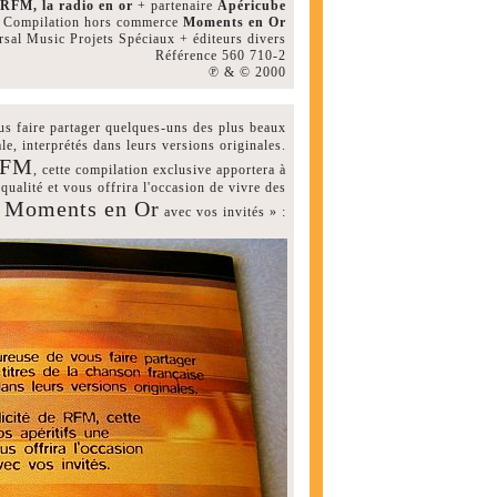
RFM, la radio en or
+ partenaire
Apéricube
Compilation hors commerce
Moments en Or
sal Music Projets Spéciaux + éditeurs divers
Référence 560 710-2
℗ & © 2000
us faire partager quelques-uns des plus beaux
ale, interprétés dans leurs versions originales.
FM
, cette compilation exclusive apportera à
qualité et vous offrira l'occasion de vivre des
Moments en Or
avec vos invités » :