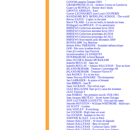
GOOOM sampler summer 2003
GRAMOPHONE 01/10 - Andrew Litton on Gershwin
Grant Lee BUFFALO - Honey don't think
GROOVE ARMADA - Easy
Gustav LEONHARDT joue Louis COUPERIN
HANDSOME BOY MODELING SCHOOL - The world's
Hector ZAZOU - Lights in the dark
Hervé VILARD - La vie est belle, le monde est beau
Hildegard von BINGEN - O vis aeternitatis
HMNEWS Collection automne hiver 2010
HMNEWS Collection automne hiver 2011
HMNEWS Collection printemps été 2010
HMNEWS Collection printemps été 2012
HMNEWS Nouveautés août décembre 2009
HONDA HRV Joy Machine
Hubert-Félix THIÉFAINE - Scandale mélancolique
IAM - Nés sous la même étoile
iJazz @ London Jazz Festival
incontournables CLASSIQUES
INTERMARCHÉ la Ferté Bernard
Irène JACOB lit Haruki MURAKAMI
Isabelle BOULAY - Sans toi
Isabelle BOULAY + Johnny HALLYDAY - Tout au bout 
ISLAND/REMARK - Treasure 2 printemps 96
ISLAND/REMARK - Treasure 4 hiver 97
Jack RADICS - It's in her kiss
James Newton HOWARD - The Interpreter
Jan GARBAREK - In praise of dreams
Jane BIRKIN - Jane B.
Janet JACKSON - The velvet rope
JAZZ MAGAZINE Tant qu'il y aura des hommes
JAZZ Tublieft 3
Jean FERRAT - Ses premiers succès 1958-1961
Jean-Jacques MILTEAU - Sweet home Chicago
JEFF GAUTHIER GOATETTE - One and the same
Jennifer HOYSTON + William WHITMORE - Hallways 
Jill SCOTT - Golden
Jody WATLEY - Everything
Joe COCKER - High time we went
Joe COCKER - Summer in the city
JOHNNIE & JAZZ - Live in Paris
Johnny HALLYDAY - 10 titres de légende
Johnny HALLYDAY - Best of concert
Johnny HALLYDAY - Collector Optic 2000
Johnny HALLYDAY - En concert avec Johnny