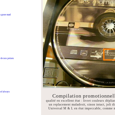
 gone mad
de nos peines
of always
Compilation promotion
qualité en excellent état : livret couleurs dépli
un replacement maladroit, sinon intact, joli 
Universal M & L en état impeccable, comme neu