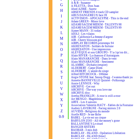
A & B - Suzanne
G
A FILETTA - Don Juan
Abed AZRIÉ - Suerte
H
ABSENT FRIENDS 4 track CD sampler
ABUS DANGEREUX face 39
I
ACTIVISION - APOCALYPSE - This is the end
J
Adam GREEN - Minor love
ADAMI/SACEM/MIDEM - TALENTS 98
K
ADAMI/SACEM/MIDEM - TALENTS 99
Aimee MANN - 31 today
L
AÏOLI - Les vilains
AIR - Californie/La femme d'argent
M
AIR - Cherry blossom girl
AIRPLAY RECORDS printemps 94
N
AKHENATON - Soldats de fortune
O
AKHENATON - Une impression
ALÉVÊQUE et son GROUPO - Y'a c'qu'on dit...
P
Alain HIVER - La chanson d'Antraigues
Alain MANARANCHE - Dans le vent
Q
Alain MANARANCHE - Sentiment
ALAMBIC - Dichaïtz (respire)
R
ALDEBERT - Carpe Diem
ALDEBERT - L'année du singe
S
Alfred HITCHCOCK - 100ème
T
Angie STONE feat. Snoop Dogg - I wanna thank ya
Annette BANNEVILLE Quintet - Folksongs
U
Annie LENNOX - Why
ARCHIVE - Get out
V
ARCHIVE - The way you love me
ARCHIVE:disc
W
Aretha FRANKLIN - A rose is still a rose
Art MENGO - Magdeleine
X
ARTE - Les 4 saisons
Y
Association Valentin HAÜY - Fables de la Fontaine
Audrey LAVERGNE - Facing mirrors 2.0
Z
AUVIDIS - Religions du monde
Axelle RED - Je me fâche
0-9
BABEL - La vie est un cirque
BABYLON ZOO - All the money's gone
BALLANTINE'S Le rituel
BANGER SISTERS
BAOBAB - 3 mix dub
BARCLAY - ISLAND - Opération Libération
BARCLAY - ISLAND [bleu]