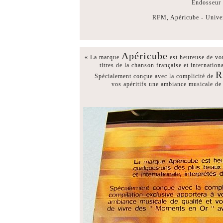
Endosseur
RFM, Apéricube - Univer
Apéricube
« La marque
est heureuse de vo
titres de la chanson française et internation
R
Spécialement conçue avec la complicité de
vos apéritifs une ambiance musicale de 