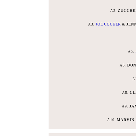
A2.
ZUCCHE
A3.
JOE COCKER
&
JEN
A5.
A6.
DON
A
A8.
CL
A9.
JA
A10.
MARVIN