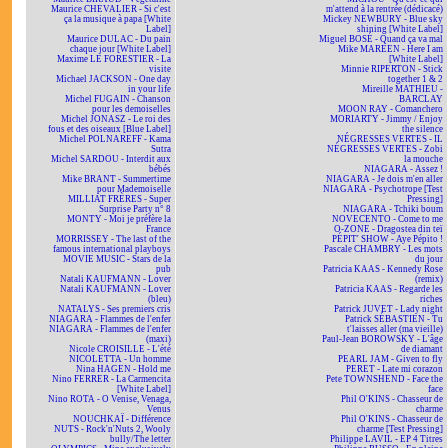
Maurice CHEVALIER - Si c'est
m'attend à la rentrée (dédicacé)
ça la musique à papa [White
Mickey NEWBURY - Blue sky
Label]
shining [White Label]
Maurice DULAC - Du pain
Miguel BOSÉ - Quand ça va mal
chaque jour [White Label]
Mike MAREEN - Here I am
Maxime LE FORESTIER - La
[White Label]
visite
Minnie RIPERTON - Stick
Michael JACKSON - One day
together 1 & 2
in your life
Mireille MATHIEU -
Michel FUGAIN - Chanson
BARCLAY
pour les demoiselles
MOON RAY - Comanchero
Michel JONASZ - Le roi des
MORIARTY - Jimmy / Enjoy
fous et des oiseaux [Blue Label]
the silence
Michel POLNAREFF - Kama
NÉGRESSES VERTES - IL
Sutra
NÉGRESSES VERTES - Zobi
Michel SARDOU - Interdit aux
la mouche
bébés
NIAGARA - Assez !
Mike BRANT - Summertime
NIAGARA - Je dois m'en aller
pour Mademoiselle
NIAGARA - Psychotrope [Test
MILLIAT FRÈRES - Super
Pressing]
Surprise Party n° 8
NIAGARA - Tchiki boum
MONTY - Moi je préfère la
NOVECENTO - Come to me
France
O-ZONE - Dragostea din teï
MORRISSEY - The last of the
PÉPIT' SHOW - Aye Pépito !
famous international playboys
Pascale CHAMBRY - Les mots
MOVIE MUSIC - Stars de la
du jour
pub
Patricia KAAS - Kennedy Rose
Natali KAUFMANN - Lover
(remix)
Natali KAUFMANN - Lover
Patricia KAAS - Regarde les
(bleu)
riches
NATALYS - Ses premiers cris
Patrick JUVET - Lady night
NIAGARA - Flammes de l'enfer
Patrick SÉBASTIEN - Tu
NIAGARA - Flammes de l'enfer
t'laisses aller (ma vieille)
(maxi)
Paul-Jean BOROWSKY - L'âge
Nicole CROISILLE - L'été
de diamant
NICOLETTA - Un homme
PEARL JAM - Given to fly
Nina HAGEN - Hold me
PERET - Late mi corazon
Nino FERRER - La Carmencita
Pete TOWNSHEND - Face the
[White Label]
face
Nino ROTA - O Venise, Venaga,
Phil O'KINS - Chasseur de
Venus
charme
NOUCHKAÏ - Différence
Phil O'KINS - Chasseur de
NUTS - Rock'n'Nuts 2, Wooly
charme [Test Pressing]
bully/The letter
Philippe LAVIL - EP 4 Titres