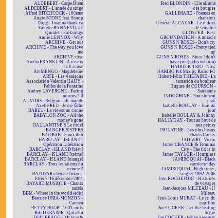
ALDEBERT - Carpe Diem
Fred BLONDIN - Elle allume
ALDEBERT - L'année du singe
des bougies
Alfred HITCHCOCK - 100ème
GALLIMARD - Poèmes en
Angie STONE feat. Snoop
chansons
Dogg - I wanna thank ya
Général ALCAZAR - Le rude et
Annette BANNEVILLE
le sensible
Quintet - Folksongs
GLOSTER - Kiss
Annie LENNOX - Why
GROUNDATION - A miracle
ARCHIVE - Get out
GUNS N'ROSES - Don't cry
ARCHIVE - The way you love
GUNS N'ROSES - Pretty tied
me
up
ARCHIVE:disc
GUNS N'ROSES - Since I don't
Aretha FRANKLIN - A rose is
have you (radio version)
still a rose
HADOUK TRIO - Now
Art MENGO - Magdeleine
HARIBO Pik Mix by Radio FG
ARTE - Les 4 saisons
Hubert-Félix THIÉFAINE - La
Association Valentin HAÜY -
tentation du bonheur
Fables de la Fontaine
Hugues de COURSON -
Audrey LAVERGNE - Facing
Sankanda
mirrors 2.0
INDOCHINE - Punishment
AUVIDIS - Religions du monde
park
Axelle RED - Je me fâche
Isabelle BOULAY - Tout un
BABEL - La vie est un cirque
jour
BABYLON ZOO - All the
Isabelle BOULAY & Johnny
money's gone
HALLYDAY - Tout au bout de
BALLANTINE'S Le rituel
nos peines
BANGER SISTERS
ISULATINE - Les plus beaux
BAOBAB - 3 mix dub
chants Corses
BARCLAY - ISLAND -
JAD WIO - Victor
Opération Libération
James CHANCE & Terminal
BARCLAY - ISLAND [bleu]
City - The fix is in
BARCLAY - ISLAND [crème]
James TAYLOR - Hourglass
BARCLAY - ISLAND [orange]
JAMIROQUAI - Black
BARCLAY - Tous les talents du
capricorn day
monde 2
JAMIROQUAI - High times,
BATOFAR cherche Tokyo -
singles 1992-2006
Paris 7-16 décembre 2001
Jean ROCHEFORT - Histoires
BAYARD MUSIQUE - Chants
de voyages
sacrés
Jean-Jacques MILTEAU - JJ
BBM - Where in the world (edit)
Milteau
Béatrice URIA-MONZON -
Jean-Louis MURAT - Le cri du
Carmen
papillon
BETTY BOOP - 1001 nuits
Joe COCKER - Let the healing
Bill DERAIME - Qui a bu
begin
Billy BRAGG - Mr love &
Joe COCKER - When a woman