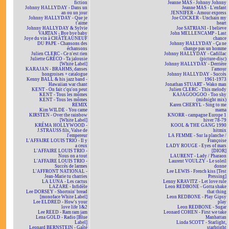
fiction
Jeanne MAS - Johnny Johnny
Johnny HALLYDAY - Dans un
Jeanne MAS - L'enfant
an ou un jour
JENNIFER - Amour express
Johnny HALLYDAY - Que je
Joe COCKER - Unchain my
t'aime
heart
Johnny HALLYDAY & Sylvie
Joe SATRIANI - I believe
VARTAN - Bye bye baby
John MELLENCAMP - Last
Joye du vin à CHÂTEAUNEUF
chance
DU PAPE - Chansons des
Johnny HALLYDAY - Ça ne
échansons
change pas un homme
Julien CLERC - Ce n'est rien
Johnny HALLYDAY - Cadillac
Juliette GRÉCO - Ta jalousie
(picture-disc)
[White Label]
Johnny HALLYDAY - Derrière
KARAJAN - BRAHMS, danses
l'amour
hongroises + catalogue
Johnny HALLYDAY - Succès
Kenny BALL & his jazz band -
1961-1973
Hawaiian war chant
Jonathan STUART - Wako man
KENT - On fait c'qu'on peut
Julien CLERC - This melody
KENT - Tous les mômes
KAJAGOOGOO - Too shy
KENT - Tous les mômes
(midnight mix)
REMIX
Karen CHERYL - Sing to me
Kim WILDE - You came
mama
KIRSTEN - Over the rainbow
KNORR - campagne Europe 1
[White Label]
hiver 78-79
KRÉMA HOLLYWOOD -
KOOL & THE GANG 1990
J.STRAUSS fils, Valse de
hitmix
l'empereur
LA FEMME - Sur la planche /
L'AFFAIRE LOUIS TRIO - Il y
Françoise
a ceux
LADY ROUGE - Eyes of mars
L'AFFAIRE LOUIS TRIO -
[DIOR]
Nous on a tout
LAURENT - Lady / Pharaon
L'AFFAIRE LOUIS TRIO -
Laurent VOULZY - Le soleil
Succès de larmes
donne
L'AFFRONT NATIONAL -
Lee LEWIS - French kiss [Test
Jean-Marie tu charries
Pressing]
LA LUNA - Les cactus
Lenny KRAVITZ - Let love rule
LAZARE - Infidèle
Leon REDBONE - Gotta shake
Lee DORSEY - Shortnin' bread
that thing
[monoface White Label]
Leon REDBONE - Play Gipsy
Lee ELDRED - How's your
play
love life 1&2
Leon REDBONE - Sugar
Lee REED - Ram ram jam
Leonard COHEN - First we take
Lena GOLD - Radio [Blue
Manhattan
Label]
Linda SCOTT - Starlight,
Leonard BERNSTEIN - Gaîté
starbright