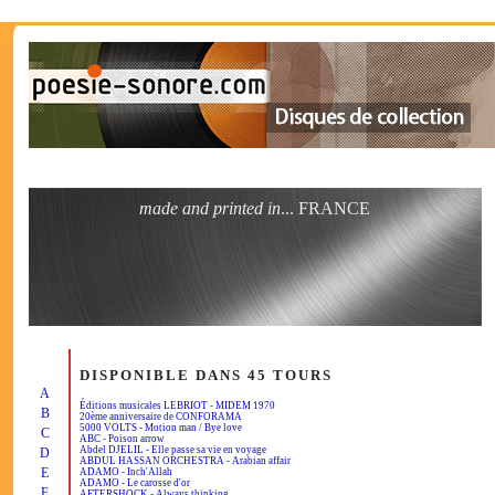
made and printed in
... FRANCE
DISPONIBLE DANS 45 TOURS
A
Éditions musicales LEBRIOT - MIDEM 1970
B
20ème anniversaire de CONFORAMA
5000 VOLTS - Motion man / Bye love
C
ABC - Poison arrow
Abdel DJELIL - Elle passe sa vie en voyage
D
ABDUL HASSAN ORCHESTRA - Arabian affair
E
ADAMO - Inch'Allah
ADAMO - Le carosse d'or
F
AFTERSHOCK - Always thinking