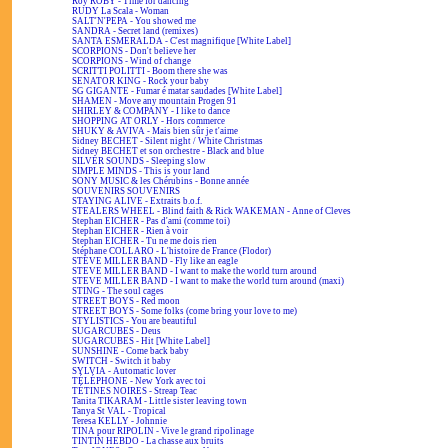
Roy ROBY - Time for dancing
RUDY La Scala - Woman
SALT'N'PEPA - You showed me
SANDRA - Secret land (remixes)
SANTA ESMERALDA - C'est magnifique [White Label]
SCORPIONS - Don't believe her
SCORPIONS - Wind of change
SCRITTI POLITTI - Boom there she was
SENATOR KING - Rock your baby
SG GIGANTE - Fumar é matar saudades [White Label]
SHAMEN - Move any mountain Progen 91
SHIRLEY & COMPANY - I like to dance
SHOPPING AT ORLY - Hors commerce
SHUKY & AVIVA - Mais bien sûr je t'aime
Sidney BECHET - Silent night / White Christmas
Sidney BECHET et son orchestre - Black and blue
SILVER SOUNDS - Sleeping slow
SIMPLE MINDS - This is your land
SONY MUSIC & les Chérubins - Bonne année
SOUVENIRS SOUVENIRS
STAYING ALIVE - Extraits b.o.f.
STEALERS WHEEL - Blind faith & Rick WAKEMAN - Anne of Cleves
Stephan EICHER - Pas d'ami (comme toi)
Stephan EICHER - Rien à voir
Stephan EICHER - Tu ne me dois rien
Stéphane COLLARO - L'histoire de France (Flodor)
STEVE MILLER BAND - Fly like an eagle
STEVE MILLER BAND - I want to make the world turn around
STEVE MILLER BAND - I want to make the world turn around (maxi)
STING - The soul cages
STREET BOYS - Red moon
STREET BOYS - Some folks (come bring your love to me)
STYLISTICS - You are beautiful
SUGARCUBES - Deus
SUGARCUBES - Hit [White Label]
SUNSHINE - Come back baby
SWITCH - Switch it baby
SYLVIA - Automatic lover
TÉLÉPHONE - New York avec toi
TÉTINES NOIRES - Streap Teac
Tanita TIKARAM - Little sister leaving town
Tanya St VAL - Tropical
Teresa KELLY - Johnnie
TINA pour RIPOLIN - Vive le grand ripolinage
TINTIN HEBDO - La chasse aux bruits