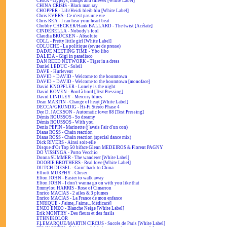
CHER - Gypsys, tramps and thieves [White Label]
CHINA CRISIS - Black man ray
CHOPPER - Lili/Heidi bleib blu [White Label]
Chris EVERS - Ce n'est pas une vie
Chris REA - I can hear your heart beat
Chubby CHECKER/Hank BALLARD - The twist [Acétate]
CINDERELLA - Nobody's fool
Claudia BRÜCKEN - Absolute
COLL - Pretty little girl [White Label]
COLUCHE - La politique (revue de presse)
DADJE MEETING TIME - Ybo libo
DALIDA - Gigi in paradisco
DAN REED NETWORK - Tiger in a dress
Daniel LEDUC - Soleil
DAVE - Hurlevent
DAVID + DAVID - Welcome to the boomtown
DAVID + DAVID - Welcome to the boomtown [monoface]
David KNOPFLER - Lonely is the night
David KOVEN - Bord à bord [Test Pressing]
David LINDLEY - Mercury blues
Dean MARTIN - Change of heart [White Label]
DECCA/GRUNDIG - Hi-Fi Stéréo Phase 4
Dee D. JACKSON - Automatic lover 88 [Test Pressing]
Démis ROUSSOS - So dreamy
Démis ROUSSOS - With you
Denis PEPIN - Marinette (j'avais l'air d'un con)
Diana ROSS - Chain reaction
Diana ROSS - Chain reaction (special dance mix)
Dick RIVERS - Ainsi soit-elle
Disque d'Or Top 50 biface Glenn MEDEIROS & Florent PAGNY
DO VISSINGA - Porto Vecchio
Donna SUMMER - The wanderer [White Label]
DOOBIE BROTHERS - Real love [White Label]
DUTCH DIESEL - Goin' back to China
Elliott MURPHY - Closer
Elton JOHN - Easier to walk away
Elton JOHN - I don't wanna go on with you like that
Emmylou HARRIS - Rose of Cimarron
Enrico MACIAS - 2 ailes & 3 plumes
Enrico MACIAS - La France de mon enfance
ENRIQUÉ - J'aime, J'aime... [dédicacé]
ENZO ENZO - Blanche Neige [White Label]
Erik MONTRY - Des fleurs et des fusils
ETHNIKOLOR
F.LEMARQUE/MARTIN CIRCUS - Succès de Paris [White Label]