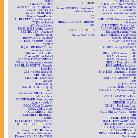
people
ARTISTES (1963)
45 TOURS
AMC feiert 20 jahre
4TH & BROADWAY Sampler
André MALRAUX - Discours
ABBA - Lay all your love on me
Sidney BECHET - Silent night /
de mai 68 [ACÉTATE]
AIR FRANCE - Escale-Party,
White Christmas
André VERCHUREN -
vacances dansantes autour du
Tangos/Pasos-Dobles
monde
CD
Art BLAKEY - Jazz Messengers
AIR INTER - Notre monde c'est
MERCEDES BENZ - Mercedes
70 [White Label]
la France
190
AZ - Compilations
Al MARTINO - Torero (maxi)
85150/85151 [White Labels]
ALAN PARSONS PROJECT -
AUTRES SUPPORTS
BEETHOVEN - Disque de
The turn of a friendly card
démonstration
ALPHA BLONDY & the Solar
Divine MADNESS
Benny CARTER & Oscar
System - Révolution
PETERSON Quartet - Alone
BARCLAY - Le son de la
together
rumeur
Big Bill BROONZY - Last
BEETHOVEN - Symphonies 1
session volume 1
& 2
Billy Joe ROYAL - Test
BIZZL - 12 Sommer Hits 82
Pressing [White Label]
BIZZL - Sommer Hits 83
BOBBY & THE MIDNITES -
BIZZL - Sommer Hits 84
Where the beat meets the street
BIZZL - Tropical Hits 87
BRASIL EXPORT 73 - Brussels
BMG ARIOLA Belgium -
Trade Fair
Bonjour la France
CBS - 4 slows enchaînés
Brian ENO - Ambient 1 - Music
CBS - Slows 87
for airports
CHARLIE - Charlie (5)
Brian ENO - Ambient 4 - On
CHER - Love and
Land
understanding
CBS - Été 73 vol.1
Chris DE BURGH - Flying
Céline DION - I'm alive
colours
Céline DION - My heart will go
Christine McVIE - Love will
on
show us how
CHILL FAC-TORR - Twist
Cliff RICHARD - Now you see
(round'n'round)
me, now you don't
CHURCH - Starfish
COCA-COLA Chansons
CLASH - The Magnificent
COCA-COLA Disco
Seven / The Call Up
COLD CHISEL - East
CULTURE DANCE 7 - House
CONCRETE BLONDE -
Mix
Caroline
CURE - Pornography
DÉCLARATION (fiscale) 1964
DAVE - Dave [White Label]
DELHAY/LECOUDE - Succès
Debbie HARRY - Rockbird
de Paris
DEVO - Q: Are we not men?
Dizzy GILLESPIE - Sonny
DEXYS MIDNIGHT
Rollins / Sonny Stitt sessions
RUNNERS & Kevin Rowland -
Django REINHARDT n°73610
Too-Rye-Ay