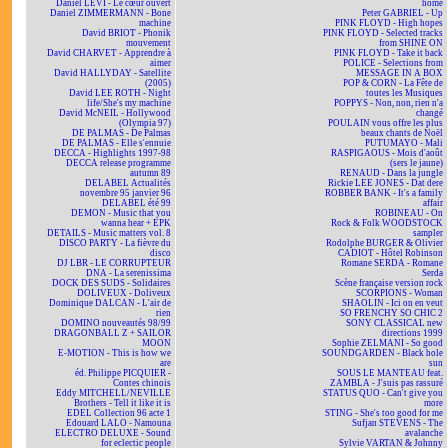
Daniel LEVI - Le cœur ouvert
home
Daniel ZIMMERMANN - Bone
Peter GABRIEL - Up
machine
PINK FLOYD - High hopes
David BRIOT - Phonik
PINK FLOYD - Selected tracks
mouvement
from SHINE ON
David CHARVET - Apprendre à
PINK FLOYD - Take it back
aimer
POLICE - Selections from
David HALLYDAY - Satellite
MESSAGE IN A BOX
(2005)
POP & CORN - La Fête de
David LEE ROTH - Night
toutes les Musiques
life/She's my machine
POPPYS - Non, non, rien n'a
David McNEIL - Hollywood
changé
(Olympia 97)
POULAIN vous offre les plus
DE PALMAS - De Palmas
beaux chants de Noël
DE PALMAS - Elle s'ennuie
PUTUMAYO - Mali
DECCA - Highlights 1997-98
RASPIGAOUS - Mois d'août
DECCA release programme
(sers le jaune)
autumn 89
RENAUD - Dans la jungle
DELABEL Actualités
Rickie LEE JONES - Dat dere
novembre 95 janvier 96
ROBBER BANK - It's a family
DELABEL été 99
affair
DEMON - Music that you
ROBINEAU - On
wanna hear + EPK
Rock & Folk WOODSTOCK
DETAILS - Music matters vol. 8
sampler
DISCO PARTY - La fièvre du
Rodolphe BURGER & Olivier
disco
CADIOT - Hôtel Robinson
DJ LBR - LE CORRUPTEUR
Romane SERDA - Romane
DNA - La serenissima
Serda
DOCK DES SUDS - Solidaires
Scène française version rock
DOLIVEUX - Doliveux
SCORPIONS - Woman
Dominique DALCAN - L'air de
SHAOLIN - Ici on en veut
rien
SO FRENCHY SO CHIC 2
DOMINO nouveautés 98/99
SONY CLASSICAL new
DRAGONBALL Z + SAILOR
directions 1999
MOON
Sophie ZELMANI - So good
E-MOTION - This is how we
SOUNDGARDEN - Black hole
are
sun
éd. Philippe PICQUIER -
SOUS LE MANTEAU feat.
Contes chinois
ZAMBLA - J'suis pas rassuré
Eddy MITCHELL/NEVILLE
STATUS QUO - Can't give you
Brothers - Tell it like it is
more
EDEL Collection 96 acte 1
STING - She's too good for me
Edouard LALO - Namouna
Sufjan STEVENS - The
ELECTRO DELUXE - Sound
avalanche
for eclectic people
Sylvie VARTAN & Johnny