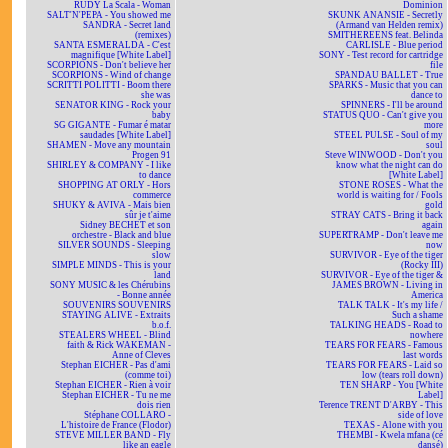
RUDY La Scala - Woman
Dominion
SALT'N'PEPA - You showed me
SKUNK ANANSIE - Secretly
SANDRA - Secret land
(Armand van Helden remix)
(remixes)
SMITHEREENS feat. Belinda
SANTA ESMERALDA - C'est
CARLISLE - Blue period
magnifique [White Label]
SONY - Test record for cartridge
SCORPIONS - Don't believe her
file
SCORPIONS - Wind of change
SPANDAU BALLET - True
SCRITTI POLITTI - Boom there
SPARKS - Music that you can
she was
dance to
SENATOR KING - Rock your
SPINNERS - I'll be around
baby
STATUS QUO - Can't give you
SG GIGANTE - Fumar é matar
more
saudades [White Label]
STEEL PULSE - Soul of my
SHAMEN - Move any mountain
soul
Progen 91
Steve WINWOOD - Don't you
SHIRLEY & COMPANY - I like
know what the night can do
to dance
[White Label]
SHOPPING AT ORLY - Hors
STONE ROSES - What the
commerce
world is waiting for / Fools
SHUKY & AVIVA - Mais bien
gold
sûr je t'aime
STRAY CATS - Bring it back
Sidney BECHET et son
again
orchestre - Black and blue
SUPERTRAMP - Don't leave me
SILVER SOUNDS - Sleeping
now
slow
SURVIVOR - Eye of the tiger
SIMPLE MINDS - This is your
(Rocky III)
land
SURVIVOR - Eye of the tiger &
SONY MUSIC & les Chérubins
JAMES BROWN - Living in
- Bonne année
America
SOUVENIRS SOUVENIRS
TALK TALK - It's my life /
STAYING ALIVE - Extraits
Such a shame
b.o.f.
TALKING HEADS - Road to
STEALERS WHEEL - Blind
nowhere
faith & Rick WAKEMAN -
TEARS FOR FEARS - Famous
Anne of Cleves
last words
Stephan EICHER - Pas d'ami
TEARS FOR FEARS - Laid so
(comme toi)
low (tears roll down)
Stephan EICHER - Rien à voir
TEN SHARP - You [White
Stephan EICHER - Tu ne me
Label]
dois rien
Terence TRENT D'ARBY - This
Stéphane COLLARO -
side of love
L'histoire de France (Flodor)
TEXAS - Alone with you
STEVE MILLER BAND - Fly
THEMBI - Kwela mfana (cé
like an eagle
dansé)