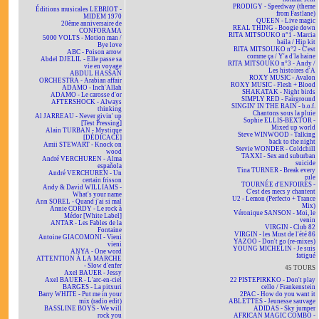
PRODIGY - Speedway (theme
Éditions musicales LEBRIOT -
from Fastlane)
MIDEM 1970
QUEEN - Live magic
20ème anniversaire de
REAL THING - Boogie down
CONFORAMA
RITA MITSOUKO n°1 - Marcia
5000 VOLTS - Motion man /
baila / Hip kit
Bye love
RITA MITSOUKO n°2 - C'est
ABC - Poison arrow
comme ça / Y'a d'la haine
Abdel DJELIL - Elle passe sa
RITA MITSOUKO n°3 - Andy /
vie en voyage
Les histoires d'A
ABDUL HASSAN
ROXY MUSIC - Avalon
ORCHESTRA - Arabian affair
ROXY MUSIC - Flesh + Blood
ADAMO - Inch'Allah
SHAKATAK - Night birds
ADAMO - Le carosse d'or
SIMPLY RED - Fairground
AFTERSHOCK - Always
SINGIN' IN THE RAIN - b.o.f.
thinking
Chantons sous la pluie
Al JARREAU - Never givin' up
Sophie ELLIS-BEXTOR -
[Test Pressing]
Mixed up world
Alain TURBAN - Mystique
Steve WINWOOD - Talking
[DÉDICACÉ]
back to the night
Amii STEWART - Knock on
Stevie WONDER - Coldchill
wood
TAXXI - Sex and suburban
André VERCHUREN - Alma
suicide
española
Tina TURNER - Break every
André VERCHUREN - Un
rule
certain frisson
TOURNÉE d'ENFOIRÉS -
Andy & David WILLIAMS -
C'est des mecs y chantent
What's your name
U2 - Lemon (Perfecto + Trance
Ann SOREL - Quand j'ai si mal
Mix)
Annie CORDY - Le rock à
Véronique SANSON - Moi, le
Médor [White Label]
venin
ANTAR - Les Fables de la
VIRGIN - Club 82
Fontaine
VIRGIN - les Must de l'été 86
Antoine GIACOMONI - Vieni
YAZOO - Don't go (re-mixes)
vieni
YOUNG MICHELIN - Je suis
ANYA - One word
fatigué
ATTENTION À LA MARCHE
- Slow d'enfer
45 TOURS
Axel BAUER - Jessy
Axel BAUER - L'arc-en-ciel
22 PISTEPIRKKO - Don't play
BARGES - La pitxuri
cello / Frankenstein
Barry WHITE - Put me in your
2PAC - How do you want it
mix (radio edit)
ABLETTES - Jeunesse sauvage
BASSLINE BOYS - We will
ADIDAS - Sky jumper
rock you
AFRICAN MAGIC COMBO -