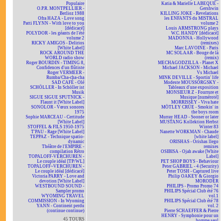
Populaire
Katia & Marielle LABEQUE -
O.P.R. MONTPELLIER -
Gershwin
Berlioz 1988
KILLING JOKE - Revelations
Ofra HAZA - Love song
les ENFANTS du MISTRAL
Patti FLYNN - With love to you
volume 2
[dédicacé]
Louis ARMSTRONG plays
POLYDOR - les géants de l'été
W.C. HANDY [dédicacé]
volume 2
MADONNA - Hollywood
RICKY AMIGOS - Delirios
(remixes)
[White Label]
Marc LAVOINE - Paris
ROCK AROUND THE
MC SOLAAR - Bouge de là
WORLD radio show
(remix)
Roger BOURDIN - TIMING 8,
MECHAGODZILLA - Planet X
Confidences d'un flûtiste
Michael JACKSON - Michael
Roger VERMEER -
Vs Michael
Rumba/Cha-cha-cha
MINK DEVILLE - Sportin' life
SAD CAFÉ - Olé
Modeste MOUSSORGSKY -
SCHÖLLER - In Schöller ist
Tableaux d'une exposition
Musik
MONSIEUR Z - Fourrure et
SIGUE SIGUE SPUTNICK -
Musique [numéroté]
Flaunt it [White Label]
MORRISSEY - Viva hate
SONOLOR - Vœux sonores
MÖTLEY CRÜE - Smokin' in
1975
the boys room
Sophie MARCEAU - Certitude
Murray HEAD - Sooner or later
[White Label]
MUSTANG Kollektion Herbst
STOFFEL & FILS 1950-1975
Winter 83
T'PAU - Rage [White Label]
Nanette WORKMAN - Chaude
TEPPAZ - Technique spatio-
[white label]
dynamic
ORISHAS - Orishas llego
Théâtre de l'EMPIRE -
remixes
compilation Rétro
OSIBISA - Ojah awake [White
TOPALOFF-VERCHUREN -
Label]
Le couple idéal [TP/WL]
PET SHOP BOYS - Behaviour
TOPALOFF~VERCHUREN -
Peter GABRIEL - 4 (Security)
Le couple idéal [dédicacé]
Peter TOSH - Captured live
Victoria PARRY - Love and
Philip OAKEY & Giorgio
devotion [White Label]
MORODER
WESTBOUND SOUND -
PHILIPS - Promo Promo 74
Sampler promo
PHILIPS Spécial Club été 76
WYOMING TRAVEL
vol.1
COMMISSION - In Wyoming
PHILIPS Spécial Club été 78
YANN - Continent perdu
vol. 2
(continue continue)
Pierre SCHAEFFER & Pierre
HENRY - Symphonie pour un
45 TOURS
homme seul