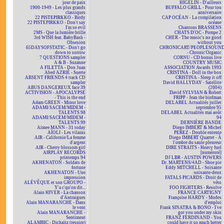
jour de paix
HIGELIN - D'ailleurs
1900-1949 - Les plus grands
BUFFALO GRILL - Pour ton
classiques
anniversaire
22 PISTEPIRKKO - Birdy
CAP OCÉAN - La compilation
22 PISTEPIRKKO - Don't say
océane
I'm so evil
Chantons BRASSENS
2MS - Que la lumière brille
CHATS D'OC - Pompe 2
3rd WISH feat. BabyBash -
CHER - The music's no good
Obsesion
without you
65DAYSOFSTATIC - Don't go
CHRONICART/PEOPLESOUN
down to sorrow
- Chronic'Organic
7 QUESTIONS sampler
CORNU - CD bonus live
A & B - Suzanne
COUNTRY MUSIC
A FILETTA - Don Juan
ASSOCIATION Awards 1993
Abed AZRIÉ - Suerte
CRISTINA - Doll in the box
ABSENT FRIENDS 4 track CD
CRISTINA - Sleep it off
sampler
David HALLYDAY - Satellite
ABUS DANGEREUX face 39
(2004)
ACTIVISION - APOCALYPSE
David SYLVIAN & Robert
- This is the end
FRIPP - Jean the birdman
Adam GREEN - Minor love
DELABEL Actualités juillet
ADAMI/SACEM/MIDEM -
septembre 95
TALENTS 98
DELABEL Actualités mai août
ADAMI/SACEM/MIDEM -
94
TALENTS 99
DERNIÈRE BANDE
Aimee MANN - 31 today
Diego IMBERT & Michel
AÏOLI - Les vilains
PEREZ - Double entente
AIR - Californie/La femme
Diego IMBERT Quartet - À
d'argent
l'ombre du saule pleureur
AIR - Cherry blossom girl
DIRE STRAITS - Heavy fuel
AIRPLAY RECORDS
[numéroté]
printemps 94
DJ LBR - AUSTIN POWERS
AKHENATON - Soldats de
Dr. MARTENS/4AD - Shoe pie
fortune
Eddy MITCHELL - Soixante
AKHENATON - Une
soixante-deux
impression
FATALS PICARDS - Droit de
ALÉVÊQUE et son GROUPO -
véto
Y'a c'qu'on dit...
FOO FIGHTERS - Resolve
Alain HIVER - La chanson
FRANCE CARTIGNY
d'Antraigues
Françoise HARDY - Modes
Alain MANARANCHE - Dans
d'emploi
le vent
Frank SINATRA & BONO - I've
Alain MANARANCHE -
got you under my skin
Sentiment
FRANZ FERDINAND - You
ALAMBIC - Dichaïtz (respire)
could have it so much better