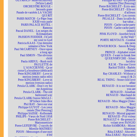
OLYMPICS - Mine exclusively
Philippe RUSSO - En pleine
[White Label]
lumière [Test Pressing]
ORCHESTRE ROUGE -
Pierre BACHELET - Écris-moi
Seconds grate
Pierre BACHELET - Elle est
Parade de variétés LA VACHE
d'ailleurs
QUI RIT
Pierre BACHELET - Les corons
PARIS MATCH - Le Pape Jean
PIGALLE - Dans la salle du
XXIII vous parle
bar-tabac...
PARIS PALACE HOTEL -
PIJON - Cache-cache party
Ramona
PIJON - Cache-cache party
Pascal DANEL - Les neiges du
(remix)
Kilimandjaro
PINK FLOYD - Another brick
PASSION FODDER - I'd sell
in the Wall ²
my soul to God
PORTE MENTAUX - Combat
Patricia KAAS - Une dernière
des races
semaine à New York
POWER ROCK - Saxon & Deep
Paul McCARTNEY - Once upon
Purple
a long ago
PRINCE - Alphabet street
Paul SIMON - The obvious
QUEEN - I want to break free
child
QUEENSRYCHE - Silent
Paula ABDUL - Rush rush
lucidity
PAULETTE de
R.E.M. - The one I love
L'AJACCIENNE - Ça se
Rachid TAHA - Barbès
corse/La boudeuse (dédicacé)
[remixes]
Peter KINGSBERY - Love in
Ray CHARLES - Without a
motion (remix radio edit)
song (1 & 2)
Peter KINGSBERY - Love in
REAL THING - Stone cold love
motion (version radio)
affair
Petula CLARK - Don't cry for
RENAUD - It is not because
me Argentina
you are
Petula CLARK - The old
RENAUD - Jonathan
fashioned way
RENAUD - Marchand de
Petula CLARK/Junior MAGLI -
cailloux
SP biface Juke-Box
RENAUD - Miss Maggie [Juke-
Phil RAY - Save our star
Box]
Philippe GUYOT - Les yeux
RENAUD - Miss Maggie
cernés [Test Pressing]
[Promo]
Philippe SAISSE - Kelbomek
RENAUD - Mistral gagnant
PHILIPS - Vœux de Noël 1958
RENAUD - P'tit voleur
Pierre BACHELET -
RENAULT 4 - Re-prenez le
Marionnettiste
volant avec FANGIO
Pierre LEFEBVRE - 2 succès de
Richie SAMBORA - Mister
Mireille MATHIEU
bluesman
PIJON - Mensonges d'une nuit
Rika ZARAÏ - Aba-nibi
d'été
Rika ZARAÏ - Hava netse