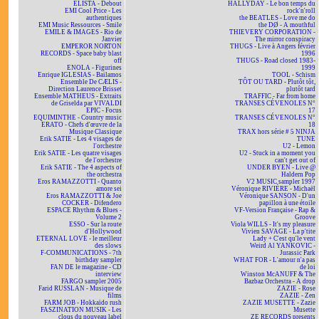
ELISTA - Debout
HALLYDAY - Le bon temps du
EMI Cool Price - Les
rock'n'roll
authentiques
the BEATLES - Love me do
EMI Music Ressources - Smile
the DØ - A mouthful
EMILE & IMAGES - Rio de
THIEVERY CORPORATION -
Janvier
The mirror conspiracy
EMPEROR NORTON
THUGS - Live à Angers février
RECORDS - Space baby blast
1996
off
THUGS - Road closed 1983-
ENOLA - Figurines
1999
Enrique IGLESIAS - Bailamos
TOOL - Schism
Ensemble De CÆLIS -
TÔT OU TARD - Plutôt tôt,
Direction Laurence Brisset
plutôt tard
Ensemble MATHEUS - Extraits
TRAFFIC - Far from home
de Griselda par VIVALDI
TRANSES CÉVENOLES N°
EPIC - Focus
17
EQUIMINTHE - Country music
TRANSES CÉVENOLES N°
ERATO - Chefs d'œuvre de la
18
Musique Classique
TRAX hors série # 5 NINJA
Erik SATIE - Les 4 visages de
TUNE
l'orchestre
U2 - Lemon
Erik SATIE - Les quatre visages
U2 - Stuck in a moment you
de l'orchestre
can't get out of
Erik SATIE - The 4 aspects of
UNDER BYEN - Live @
the orchestra
Haldern Pop
Eros RAMAZZOTTI - Quanto
V2 MUSIC sampler 1997
amore sei
Véronique RIVIÈRE - Michaël
Eros RAMAZZOTTI & Joe
Véronique SANSON - D'un
COCKER - Difendero
papillon à une étoile
ESPACE Rhythm & Blues -
VF-Version Française - Rap &
Volume 2
Groove
ESSO - Sur la route
Viola WILLS - It's my pleasure
d'Hollywood
Vivien SAVAGE - La p'tite
ETERNAL LOVE - le meilleur
Lady + C'est qu'le vent
des slows
Weird Al YANKOVIC -
F-COMMUNICATIONS - 7th
Jurassic Park
birthday sampler
WHAT FOR - L'amour n'a pas
FAN DE le magazine - CD
de loi
interview
Winston McANUFF & The
FARGO sampler 2005
Bazbaz Orchestra - A drop
Farid RUSSLAN - Musique de
ZAZIE - Rose
films
ZAZIE - Zen
FARM JOB - Hokkaïdo rush
ZAZIE MUSETTE - Zazie
FASZINATION MUSIK - Les
Musette
clous du nouveau label
ZE RECORDS presents