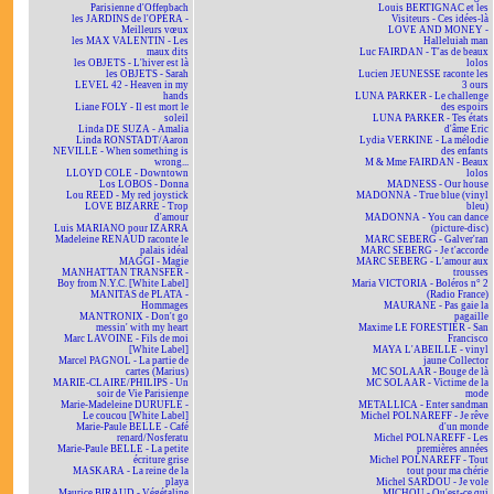
Parisienne d'Offenbach
Louis BERTIGNAC et les
les JARDINS de l'OPÉRA -
Visiteurs - Ces idées-là
Meilleurs vœux
LOVE AND MONEY -
les MAX VALENTIN - Les
Halleluiah man
maux dits
Luc FAIRDAN - T'as de beaux
les OBJETS - L'hiver est là
lolos
les OBJETS - Sarah
Lucien JEUNESSE raconte les
LEVEL 42 - Heaven in my
3 ours
hands
LUNA PARKER - Le challenge
Liane FOLY - Il est mort le
des espoirs
soleil
LUNA PARKER - Tes états
Linda DE SUZA - Amalia
d'âme Eric
Linda RONSTADT/Aaron
Lydia VERKINE - La mélodie
NEVILLE - When something is
des enfants
wrong...
M & Mme FAIRDAN - Beaux
LLOYD COLE - Downtown
lolos
Los LOBOS - Donna
MADNESS - Our house
Lou REED - My red joystick
MADONNA - True blue (vinyl
LOVE BIZARRE - Trop
bleu)
d'amour
MADONNA - You can dance
Luis MARIANO pour IZARRA
(picture-disc)
Madeleine RENAUD raconte le
MARC SEBERG - Galver'ran
palais idéal
MARC SEBERG - Je t'accorde
MAGGI - Magie
MARC SEBERG - L'amour aux
MANHATTAN TRANSFER -
trousses
Boy from N.Y.C. [White Label]
Maria VICTORIA - Boléros n° 2
MANITAS de PLATA -
(Radio France)
Hommages
MAURANE - Pas gaie la
MANTRONIX - Don't go
pagaille
messin' with my heart
Maxime LE FORESTIER - San
Marc LAVOINE - Fils de moi
Francisco
[White Label]
MAYA L'ABEILLE - vinyl
Marcel PAGNOL - La partie de
jaune Collector
cartes (Marius)
MC SOLAAR - Bouge de là
MARIE-CLAIRE/PHILIPS - Un
MC SOLAAR - Victime de la
soir de Vie Parisienne
mode
Marie-Madeleine DURUFLÉ -
METALLICA - Enter sandman
Le coucou [White Label]
Michel POLNAREFF - Je rêve
Marie-Paule BELLE - Café
d'un monde
renard/Nosferatu
Michel POLNAREFF - Les
Marie-Paule BELLE - La petite
premières années
écriture grise
Michel POLNAREFF - Tout
MASKARA - La reine de la
tout pour ma chérie
playa
Michel SARDOU - Je vole
Maurice BIRAUD - Végétaline
MICHOU - Qu'est-ce qui