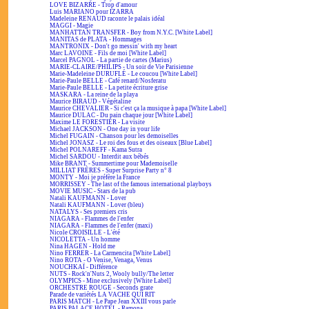
LOVE BIZARRE - Trop d'amour
Luis MARIANO pour IZARRA
Madeleine RENAUD raconte le palais idéal
MAGGI - Magie
MANHATTAN TRANSFER - Boy from N.Y.C. [White Label]
MANITAS de PLATA - Hommages
MANTRONIX - Don't go messin' with my heart
Marc LAVOINE - Fils de moi [White Label]
Marcel PAGNOL - La partie de cartes (Marius)
MARIE-CLAIRE/PHILIPS - Un soir de Vie Parisienne
Marie-Madeleine DURUFLÉ - Le coucou [White Label]
Marie-Paule BELLE - Café renard/Nosferatu
Marie-Paule BELLE - La petite écriture grise
MASKARA - La reine de la playa
Maurice BIRAUD - Végétaline
Maurice CHEVALIER - Si c'est ça la musique à papa [White Label]
Maurice DULAC - Du pain chaque jour [White Label]
Maxime LE FORESTIER - La visite
Michael JACKSON - One day in your life
Michel FUGAIN - Chanson pour les demoiselles
Michel JONASZ - Le roi des fous et des oiseaux [Blue Label]
Michel POLNAREFF - Kama Sutra
Michel SARDOU - Interdit aux bébés
Mike BRANT - Summertime pour Mademoiselle
MILLIAT FRÈRES - Super Surprise Party n° 8
MONTY - Moi je préfère la France
MORRISSEY - The last of the famous international playboys
MOVIE MUSIC - Stars de la pub
Natali KAUFMANN - Lover
Natali KAUFMANN - Lover (bleu)
NATALYS - Ses premiers cris
NIAGARA - Flammes de l'enfer
NIAGARA - Flammes de l'enfer (maxi)
Nicole CROISILLE - L'été
NICOLETTA - Un homme
Nina HAGEN - Hold me
Nino FERRER - La Carmencita [White Label]
Nino ROTA - O Venise, Venaga, Venus
NOUCHKAÏ - Différence
NUTS - Rock'n'Nuts 2, Wooly bully/The letter
OLYMPICS - Mine exclusively [White Label]
ORCHESTRE ROUGE - Seconds grate
Parade de variétés LA VACHE QUI RIT
PARIS MATCH - Le Pape Jean XXIII vous parle
PARIS PALACE HOTEL - Ramona