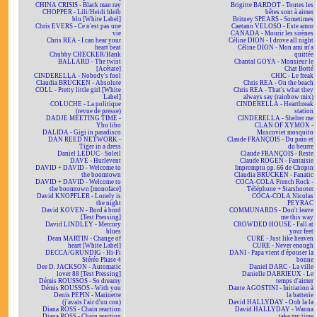
CHINA CRISIS - Black man ray
Brigitte BARDOT - Toutes les
CHOPPER - Lili/Heidi bleib
bêtes sont à aimer
blu [White Label]
Britney SPEARS - Sometimes
Chris EVERS - Ce n'est pas une
Caetano VELOSO - Este amor
vie
CANADA - Mourir les sirènes
Chris REA - I can hear your
Céline DION - I drove all night
heart beat
Céline DION - Mon ami m'a
Chubby CHECKER/Hank
quittée
BALLARD - The twist
Chantal GOYA - Monsieur le
[Acétate]
Chat Botté
CINDERELLA - Nobody's fool
CHIC - Le freak
Claudia BRÜCKEN - Absolute
Chris REA - On the beach
COLL - Pretty little girl [White
Chris REA - That's what they
Label]
always say (rainbow mix)
COLUCHE - La politique
CINDERELLA - Heartbreak
(revue de presse)
station
DADJE MEETING TIME -
CINDERELLA - Shelter me
Ybo libo
CLAN OF XYMOX -
DALIDA - Gigi in paradisco
Muscoviet mosquito
DAN REED NETWORK -
Claude FRANÇOIS - Du pain et
Tiger in a dress
du beurre
Daniel LEDUC - Soleil
Claude FRANÇOIS - Reste
DAVE - Hurlevent
Claude ROGEN - Fantaisie
DAVID + DAVID - Welcome to
Impromptu op. 66 de Chopin
the boomtown
Claudia BRÜCKEN - Fanatic
DAVID + DAVID - Welcome to
COCA-COLA French Rock -
the boomtown [monoface]
Téléphone + Starshooter
David KNOPFLER - Lonely is
COCA-COLA Nicolas
the night
PEYRAC
David KOVEN - Bord à bord
COMMUNARDS - Don't leave
[Test Pressing]
me this way
David LINDLEY - Mercury
CROWDED HOUSE - Fall at
blues
your feet
Dean MARTIN - Change of
CURE - Just like heaven
heart [White Label]
CURE - Never enough
DECCA/GRUNDIG - Hi-Fi
DANI - Papa vient d'épouser la
Stéréo Phase 4
bonne
Dee D. JACKSON - Automatic
Daniel DARC - La ville
lover 88 [Test Pressing]
Danielle DARRIEUX - Le
Démis ROUSSOS - So dreamy
temps d'aimer
Démis ROUSSOS - With you
Dante AGOSTINI - Initiation à
Denis PEPIN - Marinette
la batterie
(j'avais l'air d'un con)
David HALLYDAY - Ooh la la
Diana ROSS - Chain reaction
David HALLYDAY - Wanna
Diana ROSS - Chain reaction
take my time