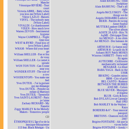
Alain BASHUNG - Osez
Manche
Joséphine
Véronique RIVIÈRE - Tout
Alain BASHUNG - That's all
court
right
Victoria ABRIL - Baby when
Angela McCLUSKEY - The
you kiss me [White Label]
things we do
Viktor LAZLO - Baisers
Angelo DEBARRE/Ludovic
VINYL - The nobody men
BEIER - Paroles de swing
[White Label]
Anne-Sophie
VIVALDI - Le chardonneret
MUTTER/Lambert ORKIS -
VIXEN - How much love
The silver album
Warren ZEVON - Sentimental
AOSTE 20 ANS - Hits 76
hygiene
AqME - Dévisager Dieu
Wayne CAMPBELL - Night
Art MENGO - À tes côtés
time rose
Art MENGO - Des bateaux de
WEST & BYRD - Final kiss of
sang
love [White Label]
ARTHUR H - Le baron noir
WHAM - Where did your heart
ARTHUR H - Le goût du H
go
Ashanti ROY Pablo MOSES
William SHELLER - Fier et fou
Winston JARRETT - Natty will
de vous
fly again
William SHELLER - Le carnet à
AUTECHRE - Cichlisuite
spirale
mechanically reclaimed
WON TON TON - Can I come
BÉNABAR - Le dîner
near you
BABA YAGA - Back in the
WONDER STUFF - The size of
USSR
a cow
BB KING - Grandes mitos
WOODENTOPS - You make me
BBM - City of gold
feel
BEL CANTO - Rumour
Yves DUTEIL - J'ai la guitare
BETWEEN THE BURIED
qui me démange
AND ME - Colors
Yves DUTEIL - Prendre un
BLUE SILVER - Musiques
enfant (à Martine)
d'Algérie
Yves DUTEIL - Tarentelle
BLUR - Girls & boys
Yves SAINT-LAURENT - Paris
Bob DYLAN Live at Carnegie
je t'aime
Hall 1963
Zachary RICHARD - My
Bob MARLEY & the Wailers -
Nanette
Kaya
Ziggy MARLEY & the Melody
BORDERS & 6° - Your musical
Makers - Tomorrow people
passport
BRETONS - Chanson rock été
CD
2007
ÉTHIOPIQUES L'âge d'or de la
Brigitte FONTAINE - Ah que la
musique éthiopienne
vie est belle
113 feat. Black Rénégat - Un
Brigitte FONTAINE + Areski +