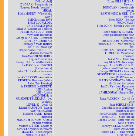
[White Label]
Dizzy GILLESPIE - At
DVORAK - Symphonie du
Newport
Nouveau Monde (extraits) -
DONOVAN - Love is only
MIKAL
feeling
Eddie MONEY - Where's the
EARTH WIND & FIRE - The
party?
very best
EMI Christmas 1974
Elton JOHN - Believe
ENCYCLOPAEDIA
[MONOFACE]
UNIVERSALIS 1972
Elton JOHN - Sleeping with the
ERATO - Concert sur 3 siècles
past
FLESH FOR LULU - Final
Elton JOHN & RUPAUL -
vinyl (and live flesh)
Don't go breaking my heart
George WINSTON - December
(remixes)
Gilles LANGOUREAU
Eric BURDON - Starportrait
Hommage à Mado ROBIN
Etienne DAHO - Mon manège à
HONDA - Wake up!
moi
Jacques VANDEVOORDE -
FUMÉES - Chansons d'hier
Miserere [dédicacé]
FUMÉES II - Mélodies et
Jean-Marc BIENCOURT -
chansons
Jingles d'imitations
GAMINE - Dream boy
Jimmy HALL - Cadillac tracks
Gary NUMAN - New anger
Joe DASSIN - CBS 66343
George HARRISON - 33 & 1/3
(Radio France)
[White Label/Test Pressing]
John CALE - Music for a new
George MICHAEL - Amazing
society
GROOVERIDER - Rainbows of
Jon ANDERSON - Animation
colour (MAW remixes)
KROKUS - Hardware [White
HAPPY MONDAYS - Pills 'n'
Label/Test Pressing]
thrills and bellyaches
la TRIBUNE de GENÈVE
Ian DURY - Lord Upminster
LBS - Action
JAM - The gift
LBS - Aurum
JAMIROQUAI - Sampler Best
Le MONDE de la
of
MUSIQUE/TÉLÉRAMA - Les
Janet JACKSON - Got 'til it's
copieurs
gone
LEVEL 42 - Level 42
Jean SCHULTHEIS -
Lionel HAMPTON - Jazz in
Confidence pour confidence
jazz [White Label]
(remixes house)
Madleen KANE - Rough
Joe JACKSON - Stepping out
diamond
John HIATT - Slow turning
MAGNUM BONUM - Gigolo
Johnny CASH - Water from the
(english version)
wells of home
Maurice BITTER - Chants et
Johnny CLEGG & Savuka -
danses d'Argentine [dédicacé]
Third world child
MAXELL - Rock Sampler
Julien CLERC - This melody
Nathalie CARDONE -
[Test Pressing]