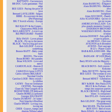
BATTIATO - Cuccurucucu
La chica
BB DOC - Lolo ganzaman / Nul
Alain BASHUNG - Élégance
edge
Alain BASHUNG - Madame
BEE GEES - Paying the price of
rêve
love
Alain BASHUNG - Osez
Bernard LAVILLIERS - Saïgon
Joséphine
BIBIE - En souvenir de moi
Alain SOUCHON - Dandy
[Pré-Planning]
Alfio SCANDURRA - Qu'est-ce
BIG T Scotch whisky - Europe
qui ne va pas
1
AMERICAN BALLADS - Les
Bill HALEY & the Comets -
plus grands moments Country
Chaussettes PHILDAR
ANDERSON BRUFORD
Bill LABOUNTY - Livin'it up
WAKEMAN HOWE - Brother
Bill PRITCHARD - Number
of mine
five
Antoine DONNET - Fais gaffe à
Billy SWAN - Lover please
ce que tu penses...
BLACK - Fly up to the moon
Art MENGO - Côté cour
BLACK - You're a big girl now
AVIGNON au 8 décembre
Bob GELDOF - Love or
AVIONS - Nuit sauvage
something
B-52's - Planet Claire
Bonnie RAITT - Baby come
BAB & ROLANDO 808 - Mas
back
que nada
BOONS - The score
BADGAM - SP 1428 [Black
Boum BOMO - Hit-parades
Label]
Brian WILSON - Love and
Barry RYAN with the Majority -
mercy
Eloïse
CAMOUFLAGE - Heaven (I
BEACH BOYS - Still cruisin /
want you)
Kokomo
CARAVELLI pour LOTUS
Bebu SILVETTI - Spring rain
Carlos Alberto IRIGARAY -
BEE GEES - The woman in you
Navidad Criolla
/ Stayin' alive
Caroline LOEB - Mots croisés /
Bernard MINET - Génération
Le téléfon
Bioman
CATHY - Tout est littérature
BEV & BOB - Hey Paula [T.P.]
CENTER - Navsiegda
BILLY & les Forbans - Au
Chant du 7ème Congrès de la
temps des surprises-parties
BONNETERIE (TP dédicacé)
BLACK CROWES - High head
Charles BORELLI présente
blues / A conspiracy
Georges SOLCHANY
Bob DYLAN - Gotta serve
Charles DUMONT - Je t'aime /
somebody
Nuit blanche à Honfleur
Bob GELDOF - The great song
Charlie SPAHN - Loving you,
of indifference
loving me
Bob SEGER - The fire inside
CHER - Gypsys, tramps and
BON JOVI - Bed of roses
thieves [White Label]
Boris DJIAN - Je t'aime encore