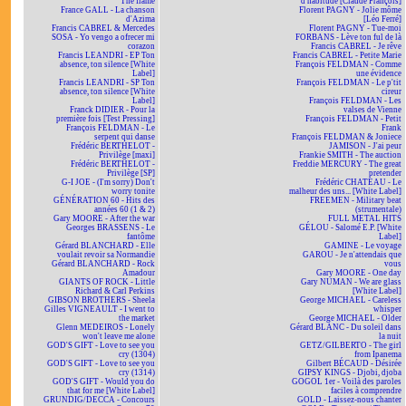
The flame
d'habitude [Claude François]
France GALL - La chanson
Florent PAGNY - Jolie môme
d'Azima
[Léo Ferré]
Francis CABREL & Mercedes
Florent PAGNY - Tue-moi
SOSA - Yo vengo a ofrecer mi
FORBANS - Lève ton ful de là
corazon
Francis CABREL - Je rêve
Francis LEANDRI - EP Ton
Francis CABREL - Petite Marie
absence, ton silence [White
François FELDMAN - Comme
Label]
une évidence
Francis LEANDRI - SP Ton
François FELDMAN - Le p'tit
absence, ton silence [White
cireur
Label]
François FELDMAN - Les
Franck DIDIER - Pour la
valses de Vienne
première fois [Test Pressing]
François FELDMAN - Petit
François FELDMAN - Le
Frank
serpent qui danse
François FELDMAN & Joniece
Frédéric BERTHELOT -
JAMISON - J'ai peur
Privilège [maxi]
Frankie SMITH - The auction
Frédéric BERTHELOT -
Freddie MERCURY - The great
Privilège [SP]
pretender
G-I JOE - (I'm sorry) Don't
Frédéric CHATEAU - Le
worry tonite
malheur des uns... [White Label]
GÉNÉRATION 60 - Hits des
FREEMEN - Military beat
années 60 (1 & 2)
(strumentale)
Gary MOORE - After the war
FULL METAL HITS
Georges BRASSENS - Le
GÉLOU - Salomé E.P. [White
fantôme
Label]
Gérard BLANCHARD - Elle
GAMINE - Le voyage
voulait revoir sa Normandie
GAROU - Je n'attendais que
Gérard BLANCHARD - Rock
vous
Amadour
Gary MOORE - One day
GIANTS OF ROCK - Little
Gary NUMAN - We are glass
Richard & Carl Perkins
[White Label]
GIBSON BROTHERS - Sheela
George MICHAEL - Careless
Gilles VIGNEAULT - I went to
whisper
the market
George MICHAEL - Older
Glenn MEDEIROS - Lonely
Gérard BLANC - Du soleil dans
won't leave me alone
la nuit
GOD'S GIFT - Love to see you
GETZ/GILBERTO - The girl
cry (1304)
from Ipanema
GOD'S GIFT - Love to see you
Gilbert BÉCAUD - Désirée
cry (1314)
GIPSY KINGS - Djobi, djoba
GOD'S GIFT - Would you do
GOGOL 1er - Voilà des paroles
that for me [White Label]
faciles à comprendre
GRUNDIG/DECCA - Concours
GOLD - Laissez-nous chanter