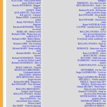
PLATTERS - You'll never never
bamahol
know [White Label]
RIMSHOTS - Do what you feel
Punchs PITTERSON - Reggae-
RITA MITSOUKO - Andy + Un
biguine
soir un chien
QUEEN - Flash
Roberta FLACK - Killing me
QUILAPAYUN - Tutti-frutti
softly (with his song)
R.B. and CO. - Calypso
Rod STEWART - Da ya think
Ramon PIPIN - La porte du
I'm sexy
jardin
Rod STEWART - Downtown
Randy NEWMAN - B.O.F.
train
Ragtime
Roger WATERS & Cindy
Raymond BOISSERIE - Perles
LAUPER - Another brick in the
de cristal
wall ²
REBEL MC - Better world
ROLLING STONES - E.P. (I
Richard LORD - Pleins feux sur
can't get no) Satisfaction
la RENAULT 9
ROLLING STONES -
Richard LORD - Rallye Monte-
Everybody needs somebody to
Carlo [dédicacé]
love
Richard LORD - The winning
ROLLING STONES - Paint It,
lion (it's time to go)
Black
Richard MARX - Keep coming
ROMANCE - Dance my way to
back
your heart
Richard MARX - Now and
Rose LAURENS - Africa
forever
ROXY MUSIC - Avalon
Richard SANDERSON - Check
RUN DMC - Walk this way
on the list [White Label]
SCORPIONS - Wind of change
Richard SANDERSON - She's a
(maxi)
lady
SCRITTI POLITTI - Lover to
RICKY AMIGOS - Téquila
fall
RIGHTEOUS BROTHERS -
SEPTEMBER - Cry for you
Unchained melody
Serge GAINSBOURG - Love on
Rika ZARAÏ - Hallelou
the beat
RITA MITSOUKO - Don't
Serge GAINSBOURG & Eddy
forget the nite
MITCHELL - Vieille canaille
Robert PALMER - Happiness
SHEILA - Spacer remix 98 ²
Rod STEWART - This old heart
SHONA - Elodie mon rêve
of mine
Sidney BECHET - Petite fleur /
ROLLING BIDOCHONS -
Dans les rues d'Antibes
Jumpin' Jack Flasque
Sinead O'CONNOR - Jump in
ROLLING STONES - Honky
the river [Test Pressing]
tonk women
SISTER SLEDGE - He's the
Ron GOODWIN - Ces
greatest dancer
merveilleux fous volants...
SISTERS OF MERCY - All
[White Label]
along the watchtower
Roy ROBY - Time for dancing
SISTERS OF MERCY -