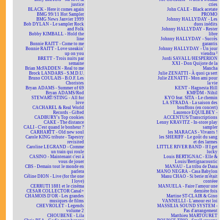
justice
cries
BLACK - Here it comes again
John CALE - Black acetate
BMG 99/11 Hot Sampler
PROMO
BMG News Janvier 1999
Johnny HALLYDAY - Les
Bob DYLAN - Le sampler Rock
duos inédits
and Folk
Johnny HALLYDAY - Rester
Bobby KIMBALL - Hold the
libre
line
Johnny HALLYDAY - Succès
Bonnie RAITT - Come to me
garantis
Bonnie RAITT - Love sneakin'
Johnny HALLYDAY - Un jour
up on you
viendra ²
BRETT - Trois nuits par
Jordi SAVALL/HESPERION
semaine
XXI - Don Quijote de la
Brian McFADDEN - Real to me
Mancha
Brock LANDARS - S.M.D.U.
Julie ZENATTI - À quoi ça sert
Bruno COULAIS - B.O.F. Les
Julie ZENATTI - Mon ami pour
Choristes
la vie
Bryan ADAMS - Summer of 69
KENT - Hagnesta Hill
Bryan ADAMS/Rod
KMFDM - Nihil
STEWART/STING - All for
KYO feat. SITA - Le chemin
love
LA STRADA - La saison des
CACHAREL & Real World
bouffons (en concert)
Records - Gifted
Laurence EQUILBEY -
CADBURY's Top cookies
ACCENTUS/Transcriptions
CAKE - The distance
Lenny KRAVITZ - In-store play
CALI - C'est quand le bonheur ?
sampler
CARHARTT - Old new soul
les MARACAS - Vivants !
Carole KING tribute - Tapestry
les SHERIFF - Le goût du sang
revisited
et des larmes
Caroline LEGRAND - Comme
LITTLE RIVER BAND - If I get
un train qui roule
lucky
CASINO - Maintenant c'est à
Louis BERTIGNAC - Elle &
vous de jouer
Louis/Bertignacoustic
CBS - Demain tout le monde en
MANAU - La tribu de Dana
parlera
MANO NEGRA - Casa Babylon
Céline DION - Live (for the one
Manu CHAO - Si berie m'était
I love)
contéee
CERRUTI 1881 et le cinéma
MANUELA - Faire l'amour une
CESAR COLLECTOR Canal+
dernière fois
CHAMOIS D'OR - Les grandes
Martine ST-CLAIR & Gino
musiques de films
VANNELLI - L'amour est loi
CHEVROLET - Legends
MASSILIA SOUND SYSTEM -
volume 2
Pas d'arrangement
CHOUBENE - Lila
Matthieu MARTOURET