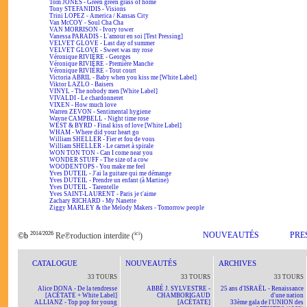
Tom JONES - Green green grass of home
Tony STEFANIDIS - Visions
Trini LOPEZ - America / Kansas City
Van McCOY - Soul Cha Cha
VAN MORRISON - Ivory tower
Vanessa PARADIS - L'amour en soi [Test Pressing]
VELVET GLOVE - Last day of summer
VELVET GLOVE - Sweet was my rose
Véronique RIVIÈRE - Georges
Véronique RIVIÈRE - Première Manche
Véronique RIVIÈRE - Tout court
Victoria ABRIL - Baby when you kiss me [White Label]
Viktor LAZLO - Baisers
VINYL - The nobody men [White Label]
VIVALDI - Le chardonneret
VIXEN - How much love
Warren ZEVON - Sentimental hygiene
Wayne CAMPBELL - Night time rose
WEST & BYRD - Final kiss of love [White Label]
WHAM - Where did your heart go
William SHELLER - Fier et fou de vous
William SHELLER - Le carnet à spirale
WON TON TON - Can I come near you
WONDER STUFF - The size of a cow
WOODENTOPS - You make me feel
Yves DUTEIL - J'ai la guitare qui me démange
Yves DUTEIL - Prendre un enfant (à Martine)
Yves DUTEIL - Tarentelle
Yves SAINT-LAURENT - Paris je t'aime
Zachary RICHARD - My Nanette
Ziggy MARLEY & the Melody Makers - Tomorrow people
2014/2026
ici
NOUVEAUTÉS
PRE
©b
Re℗roduction interdite (
)
CATALOGUE
NOUVEAUTÉS
ARCHIVES
33 TOURS
33 TOURS
33 TOURS
Alice DONA - De la tendresse
ABBÉ J. SYLVESTRE -
25 ans d'ISRAËL - Renaissance
[ACÉTATE + White Label]
CHAMBORIGAUD
d'une nation
ALLIANZ - Top pop for young
[ACÉTATE]
33ème gala de l'UNION des