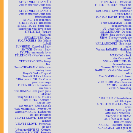
STEVE MILLER BAND - I
THIN LIZZY - Dedication
want to make the world turn
THREE DEGREES - What I did
around
for love
STEVE MILLER BAND - I
Tom JONES - Love is in the air
want to make the world turn
[White Label]
around (maxi)
TONTON DAVID - Peuples du
STING - The soul cages
monde
STREET BOYS - Red moon
Tracy CHAPMAN - Talkin
STREET BOYS - Some folks
'bout a revolution
(come bring your love to me)
U2 - Jesus-Christ & John
STYLISTICS - You are
MELLENCAMP - Do re mi
beautiful
UB40 - Sing our own song
SUGARCUBES - Deus
UB40 - The way you do the
SUGARCUBES - Hit [White
things you do
Label]
VAILLANCOURT - Bon temps
SUNSHINE - Come back baby
rouler
SWITCH - Switch it baby
Vanessa PARADIS - Marilyn &
SYLVIA - Automatic lover
John
TÉLÉPHONE - New York avec
WARNING - Rock
toi
city/Commando
TÉTINES NOIRES - Streap
William SHELLER - Un
Teac
homme heureux
Tanita TIKARAM - Little sister
Youssou N'DOUR & Peter
leaving town
GABRIEL - Shakin' the tree (DJ
Tanya St VAL - Tropical
edit)
Teresa KELLY - Johnnie
Yves SIMON - 2 ou 3 choses
TINA pour RIPOLIN - Vive le
pour elle
grand ripolinage
ZUCCHERO - Diavolo in me
TINTIN HEBDO - La chasse
ZZTOP - Doubleback
aux bruits
ZZTOP - Give it up
Tom JONES - Green green grass
CD
of home
Tony STEFANIDIS - Visions
1969 CLUB - The red album
Trini LOPEZ - America /
4YOU - 4 you
Kansas City
A PERFECT CIRCLE - Mer de
Van McCOY - Soul Cha Cha
noms
VAN MORRISON - Ivory tower
AaRON - Seeds of gold
Vanessa PARADIS - L'amour en
ABC Radio Networks -
soi [Test Pressing]
American TOP 40 # 51
VELVET GLOVE - Last day of
AGNÈS B. & la FNAC -
summer
Dernière Bande
VELVET GLOVE - Sweet was
AKIRISE - Brouiller l'écoute
my rose
ALABAMA 3 - Ain't goin' to
Véronique RIVIÈRE - Georges
Goa
Véronique RIVIÈRE - Première