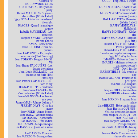
Cosmos 70
GOLD - Tropicana / T'es pas
HOLLYWOOD CLUB
fou
ORCHESTRA - Hollywood
GUNS N'ROSES - Knockin' on
party
heaven's door
Hubert MANDRIN - Si j'avais
GUNS N'ROSES - Sweet child
des dollars [White Label]
o'mine (remix)
Iggy POP - Livin' on the edge of
HALL & OATES - Maneater
the night
[White Label]
IMAGES - Quand la musique
HAPPY MONDAYS -
tourne
Hallelujah
Isabelle MAYEREAU - Les
HAPPY MONDAYS - Kinky
mouches
afro
Jacques YVART - Le phare
HAPPY MONDAYS - Step on
[White Label]
(US Mix)
JAMES - Come home
Hubert-Félix THIÉFAINE -
Jean GUIDONI - Tous des
Precox ejaculator
putains
Hubert-Félix THIÉFAINE -
Jean LAPOINTE - Tu jongles
Sweet amanite phalloïde queen
avec ma vie [Test Pressing]
Iggy POP - Cry for love
Jean TOPART - Peugeot 604 SL
IMAGES - Maîtresse (maxi)
V6
IMAGES - Maîtresse (touche
Jean-Bruno FALGUIÈRE - Les
pas à mes tresses)
écrans de cinéma
INXS - Devil inside
Jean-Louis ROLLAND - La
IRRÉSISTIBLES - My year is a
jeunesse est finie [Test
day
Pressing]
Isabelle ADJANI - Princesse au
Jean-Patrick CAPDEVIELLE -
petit pois
Born to cry
JACNO - Les langues
JEAN-PHILIPPE - Pardonne
étrangères
Jean-Pierre CASSEL - On
Jacques BREL - Amsterdam
s'accorde et on [White Label]
Jane BIRKIN - Amours des
Jeane MANSON - Les larmes
feintes
aux yeux
Jane BIRKIN - Et quand bien
Jeanne MAS - Johnny Johnny ²
même
JEREMY DAYS - Give it a
Jane BIRKIN - Help camionneur
name
Jean-Baptiste QUENIN -
Jerry REED - Amos Moses
Veilleur de toutes les nuits
Joan BAEZ - Asimbonanga
Jean-Jacques DEBOUT - Un
Joe DASSIN - Kanterbräu
mot [ACÉTATE]
Joe DASSIN - L'été indien
Jean-Jacques GOLDMAN -
Joe DASSIN - Me que me que
Puisque tu pars
Joe DASSIN - Quand on a seize
Jean-Paul GAULTIER - Noisy
ans
(remix)
Joe DASSIN - Vive moi
Jeanne MAS - Cœur en stéréo
Joe JACKSON - Stranger than
(nouvelle version)