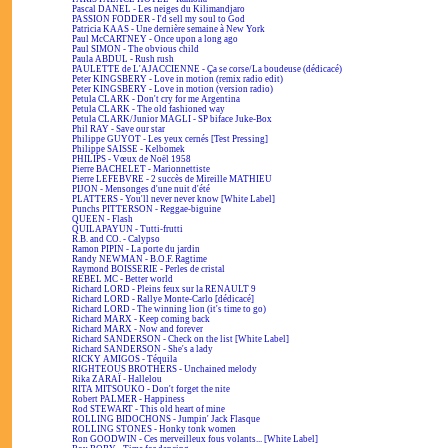
Pascal DANEL - Les neiges du Kilimandjaro
PASSION FODDER - I'd sell my soul to God
Patricia KAAS - Une dernière semaine à New York
Paul McCARTNEY - Once upon a long ago
Paul SIMON - The obvious child
Paula ABDUL - Rush rush
PAULETTE de L'AJACCIENNE - Ça se corse/La boudeuse (dédicacé)
Peter KINGSBERY - Love in motion (remix radio edit)
Peter KINGSBERY - Love in motion (version radio)
Petula CLARK - Don't cry for me Argentina
Petula CLARK - The old fashioned way
Petula CLARK/Junior MAGLI - SP biface Juke-Box
Phil RAY - Save our star
Philippe GUYOT - Les yeux cernés [Test Pressing]
Philippe SAISSE - Kelbomek
PHILIPS - Vœux de Noël 1958
Pierre BACHELET - Marionnettiste
Pierre LEFEBVRE - 2 succès de Mireille MATHIEU
PIJON - Mensonges d'une nuit d'été
PLATTERS - You'll never never know [White Label]
Punchs PITTERSON - Reggae-biguine
QUEEN - Flash
QUILAPAYUN - Tutti-frutti
R.B. and CO. - Calypso
Ramon PIPIN - La porte du jardin
Randy NEWMAN - B.O.F. Ragtime
Raymond BOISSERIE - Perles de cristal
REBEL MC - Better world
Richard LORD - Pleins feux sur la RENAULT 9
Richard LORD - Rallye Monte-Carlo [dédicacé]
Richard LORD - The winning lion (it's time to go)
Richard MARX - Keep coming back
Richard MARX - Now and forever
Richard SANDERSON - Check on the list [White Label]
Richard SANDERSON - She's a lady
RICKY AMIGOS - Téquila
RIGHTEOUS BROTHERS - Unchained melody
Rika ZARAÏ - Hallelou
RITA MITSOUKO - Don't forget the nite
Robert PALMER - Happiness
Rod STEWART - This old heart of mine
ROLLING BIDOCHONS - Jumpin' Jack Flasque
ROLLING STONES - Honky tonk women
Ron GOODWIN - Ces merveilleux fous volants... [White Label]