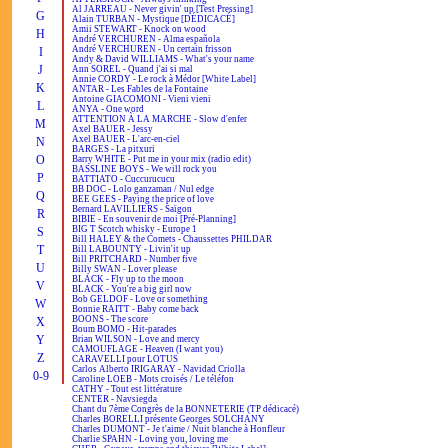
Al JARREAU - Never givin' up [Test Pressing]
G
Alain TURBAN - Mystique [DÉDICACÉ]
Amii STEWART - Knock on wood
H
André VERCHUREN - Alma española
André VERCHUREN - Un certain frisson
I
Andy & David WILLIAMS - What's your name
J
Ann SOREL - Quand j'ai si mal
Annie CORDY - Le rock à Médor [White Label]
K
ANTAR - Les Fables de la Fontaine
Antoine GIACOMONI - Vieni vieni
L
ANYA - One word
ATTENTION À LA MARCHE - Slow d'enfer
M
Axel BAUER - Jessy
Axel BAUER - L'arc-en-ciel
N
BARGES - La pitxuri
O
Barry WHITE - Put me in your mix (radio edit)
BASSLINE BOYS - We will rock you
P
BATTIATO - Cuccurucucu
BB DOC - Lolo ganzaman / Nul edge
Q
BEE GEES - Paying the price of love
Bernard LAVILLIERS - Saïgon
R
BIBIE - En souvenir de moi [Pré-Planning]
BIG T Scotch whisky - Europe 1
S
Bill HALEY & the Comets - Chaussettes PHILDAR
T
Bill LABOUNTY - Livin'it up
Bill PRITCHARD - Number five
U
Billy SWAN - Lover please
BLACK - Fly up to the moon
V
BLACK - You're a big girl now
Bob GELDOF - Love or something
W
Bonnie RAITT - Baby come back
BOONS - The score
X
Boum BOMO - Hit-parades
Y
Brian WILSON - Love and mercy
CAMOUFLAGE - Heaven (I want you)
Z
CARAVELLI pour LOTUS
Carlos Alberto IRIGARAY - Navidad Criolla
0-9
Caroline LOEB - Mots croisés / Le téléfon
CATHY - Tout est littérature
CENTER - Navsiegda
Chant du 7ème Congrès de la BONNETERIE (TP dédicacé)
Charles BORELLI présente Georges SOLCHANY
Charles DUMONT - Je t'aime / Nuit blanche à Honfleur
Charlie SPAHN - Loving you, loving me