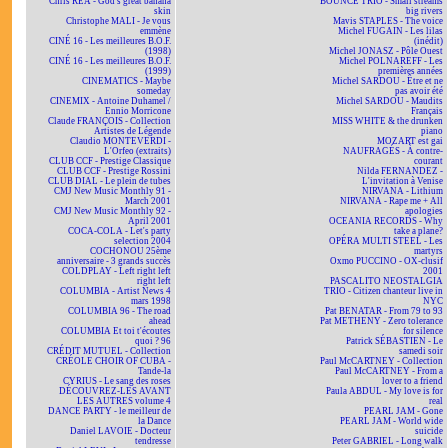
Chris REA - God's great banana
BOUNCE TRIO - Small streams
skin
big rivers
Christophe MALI - Je vous
Mavis STAPLES - The voice
emmène
Michel FUGAIN - Les lilas
CINÉ 16 - Les meilleures B.O.F.
(inédit)
(1998)
Michel JONASZ - Pôle Ouest
CINÉ 16 - Les meilleures B.O.F.
Michel POLNAREFF - Les
(1999)
premières années
CINEMATICS - Maybe
Michel SARDOU - Être et ne
someday
pas avoir été
CINEMIX - Antoine Duhamel /
Michel SARDOU - Maudits
Ennio Morricone
Français
Claude FRANÇOIS - Collection
MISS WHITE & the drunken
Artistes de Légende
piano
Claudio MONTEVERDI -
MOZART est gai
L'Orfeo (extraits)
NAUFRAGÉS - À contre-
CLUB CCF - Prestige Classique
courant
CLUB CCF - Prestige Rossini
Nilda FERNANDEZ -
CLUB DIAL - Le plein de tubes
L'invitation à Venise
CMJ New Music Monthly 91 -
NIRVANA - Lithium
March 2001
NIRVANA - Rape me + All
CMJ New Music Monthly 92 -
apologies
April 2001
OCEANIA RECORDS - Why
COCA-COLA - Let's party
take a plane?
selection 2004
OPÉRA MULTI STEEL - Les
COCHONOU 25ème
martyrs
anniversaire - 3 grands succès
Oxmo PUCCINO - OX-clusif
COLDPLAY - Left right left
2001
right left
PASCALITO NEOSTALGIA
COLUMBIA - Artist News 4
TRIO - Citizen chanteur live in
mars 1998
NYC
COLUMBIA 96 - The road
Pat BENATAR - From 79 to 93
ahead
Pat METHENY - Zero tolerance
COLUMBIA Et toi t'écoutes
for silence
quoi ? 96
Patrick SÉBASTIEN - Le
CRÉDIT MUTUEL - Collection
samedi soir
CRÉOLE CHOIR OF CUBA -
Paul McCARTNEY - Collection
Tande-la
Paul McCARTNEY - From a
CYRIUS - Le sang des roses
lover to a friend
DÉCOUVREZ-LES AVANT
Paula ABDUL - My love is for
LES AUTRES volume 4
real
DANCE PARTY - le meilleur de
PEARL JAM - Gone
la Dance
PEARL JAM - World wide
Daniel LAVOIE - Docteur
suicide
tendresse
Peter GABRIEL - Long walk