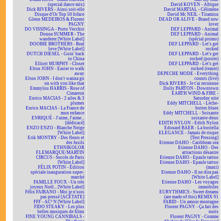
(special dance mix)
David KOVEN - Afrique
Dick RIVERS - Ainsi soit-elle
David MARTIAL - Célimène
Disque d'Or Top 50 biface
David Mc NEIL - Tiramisu
Glenn MEDEIROS & Florent
DEAD OR ALIVE - Brand new
PAGNY
lover
DO VISSINGA - Porto Vecchio
DEF LEPPARD - Animal
Donna SUMMER - The
DEF LEPPARD - Animal
wanderer [White Label]
(spécial promo)
DOOBIE BROTHERS - Real
DEF LEPPARD - Let's get
love [White Label]
rocked
DUTCH DIESEL - Goin' back
DEF LEPPARD - Let's get
to China
rocked (poster)
Elliott MURPHY - Closer
DEF LEPPARD - Let's get
Elton JOHN - Easier to walk
rocked (teaser)
away
DEPECHE MODE - Everything
Elton JOHN - I don't wanna go
counts (live)
on with you like that
Dick RIVERS - Je t'ai reconnue
Emmylou HARRIS - Rose of
Dolly PARTON - Downtown
Cimarron
EARTH WIND & FIRE -
Enrico MACIAS - 2 ailes & 3
Saturday nite
plumes
Eddy MITCHELL - Lèche-
Enrico MACIAS - La France de
bottes blues
mon enfance
Eddy MITCHELL - Soixante
ENRIQUÉ - J'aime, J'aime...
soixante-deux
[dédicacé]
EDITH NYLON - Edith Nylon
ENZO ENZO - Blanche Neige
Edouard BAER - La bostella
[White Label]
ELEGANCE - Jamais de risque
Erik MONTRY - Des fleurs et
[Test Pressing]
des fusils
Etienne DAHO - Caribbean sea
ETHNIKOLOR
Etienne DAHO - Des
F.LEMARQUE/MARTIN
attractions désastre
CIRCUS - Succès de Paris
Etienne DAHO - Epaule tattoo
[White Label]
Etienne DAHO - Epaule tattoo
FÉLIX POTIN - Édition
(maxi)
spéciale inauguration super-
Etienne DAHO - Il ne dira pas
marché
[White Label]
FAMILLE FOUX - Un très
Etienne DAHO - Les voyages
joyeux Noël... [White Label]
immobiles
Félix FAIRANO - Moi je n'suis
EURYTHMICS - Sweet dreams
pas pressé [ACÉTATE]
(are made of this) REMIX 91
FFF - AC² N [White Label]
FARID - Un amour montagne
FIDO STEAKY - Les plus
Florent PAGNY - Ça fait des
belles musiques de films
nuits
FINE YOUNG CANNIBALS -
Florent PAGNY - Comme