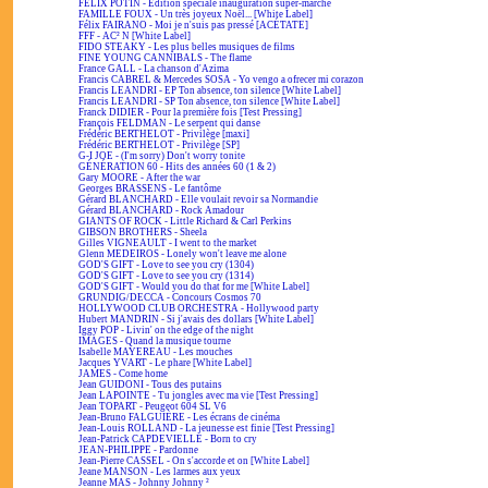
FÉLIX POTIN - Édition spéciale inauguration super-marché
FAMILLE FOUX - Un très joyeux Noël... [White Label]
Félix FAIRANO - Moi je n'suis pas pressé [ACÉTATE]
FFF - AC² N [White Label]
FIDO STEAKY - Les plus belles musiques de films
FINE YOUNG CANNIBALS - The flame
France GALL - La chanson d'Azima
Francis CABREL & Mercedes SOSA - Yo vengo a ofrecer mi corazon
Francis LEANDRI - EP Ton absence, ton silence [White Label]
Francis LEANDRI - SP Ton absence, ton silence [White Label]
Franck DIDIER - Pour la première fois [Test Pressing]
François FELDMAN - Le serpent qui danse
Frédéric BERTHELOT - Privilège [maxi]
Frédéric BERTHELOT - Privilège [SP]
G-I JOE - (I'm sorry) Don't worry tonite
GÉNÉRATION 60 - Hits des années 60 (1 & 2)
Gary MOORE - After the war
Georges BRASSENS - Le fantôme
Gérard BLANCHARD - Elle voulait revoir sa Normandie
Gérard BLANCHARD - Rock Amadour
GIANTS OF ROCK - Little Richard & Carl Perkins
GIBSON BROTHERS - Sheela
Gilles VIGNEAULT - I went to the market
Glenn MEDEIROS - Lonely won't leave me alone
GOD'S GIFT - Love to see you cry (1304)
GOD'S GIFT - Love to see you cry (1314)
GOD'S GIFT - Would you do that for me [White Label]
GRUNDIG/DECCA - Concours Cosmos 70
HOLLYWOOD CLUB ORCHESTRA - Hollywood party
Hubert MANDRIN - Si j'avais des dollars [White Label]
Iggy POP - Livin' on the edge of the night
IMAGES - Quand la musique tourne
Isabelle MAYEREAU - Les mouches
Jacques YVART - Le phare [White Label]
JAMES - Come home
Jean GUIDONI - Tous des putains
Jean LAPOINTE - Tu jongles avec ma vie [Test Pressing]
Jean TOPART - Peugeot 604 SL V6
Jean-Bruno FALGUIÈRE - Les écrans de cinéma
Jean-Louis ROLLAND - La jeunesse est finie [Test Pressing]
Jean-Patrick CAPDEVIELLE - Born to cry
JEAN-PHILIPPE - Pardonne
Jean-Pierre CASSEL - On s'accorde et on [White Label]
Jeane MANSON - Les larmes aux yeux
Jeanne MAS - Johnny Johnny ²