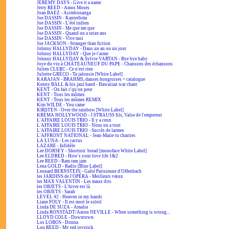
JEREMY DAYS - Give it a name
Jerry REED - Amos Moses
Joan BAEZ - Asimbonanga
Joe DASSIN - Kanterbräu
Joe DASSIN - L'été indien
Joe DASSIN - Me que me que
Joe DASSIN - Quand on a seize ans
Joe DASSIN - Vive moi
Joe JACKSON - Stranger than fiction
Johnny HALLYDAY - Dans un an ou un jour
Johnny HALLYDAY - Que je t'aime
Johnny HALLYDAY & Sylvie VARTAN - Bye bye baby
Joye du vin à CHÂTEAUNEUF DU PAPE - Chansons des échansons
Julien CLERC - Ce n'est rien
Juliette GRÉCO - Ta jalousie [White Label]
KARAJAN - BRAHMS, danses hongroises + catalogue
Kenny BALL & his jazz band - Hawaiian war chant
KENT - On fait c'qu'on peut
KENT - Tous les mômes
KENT - Tous les mômes REMIX
Kim WILDE - You came
KIRSTEN - Over the rainbow [White Label]
KRÉMA HOLLYWOOD - J.STRAUSS fils, Valse de l'empereur
L'AFFAIRE LOUIS TRIO - Il y a ceux
L'AFFAIRE LOUIS TRIO - Nous on a tout
L'AFFAIRE LOUIS TRIO - Succès de larmes
L'AFFRONT NATIONAL - Jean-Marie tu charries
LA LUNA - Les cactus
LAZARE - Infidèle
Lee DORSEY - Shortnin' bread [monoface White Label]
Lee ELDRED - How's your love life 1&2
Lee REED - Ram ram jam
Lena GOLD - Radio [Blue Label]
Leonard BERNSTEIN - Gaîté Parisienne d'Offenbach
les JARDINS de l'OPÉRA - Meilleurs vœux
les MAX VALENTIN - Les maux dits
les OBJETS - L'hiver est là
les OBJETS - Sarah
LEVEL 42 - Heaven in my hands
Liane FOLY - Il est mort le soleil
Linda DE SUZA - Amalia
Linda RONSTADT/Aaron NEVILLE - When something is wrong...
LLOYD COLE - Downtown
Los LOBOS - Donna
Lou REED - My red joystick