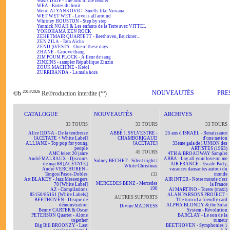
Wasis DIOP - The lord of the feather
WEA - Faites du bruit
Weird Al YANKOVIC - Smells like Nirvana
WET WET WET - Love is all around
Whitney HOUSTON - Step by step
Yannick NOAH & Les enfants de la Terre avec VITTEL
YOKOHAMA ZEN ROCK
ZEHETMAIR QUARTETT - Beethoven, Bruckner...
ZEN ZILA - Tata Aïcha
ZEND AVESTA - One of these days
ZHANÉ - Groove thang
ZIM POUM PLOCK - A fleur de sang
ZINZINS - sampler République Zinzin
ZOUK MACHINE - Kréol
ZURRIBANDA - La mala hora
2014/2026
ici
NOUVEAUTÉS
PRE
©b
Re℗roduction interdite (
)
CATALOGUE
NOUVEAUTÉS
ARCHIVES
33 TOURS
33 TOURS
33 TOURS
Alice DONA - De la tendresse
ABBÉ J. SYLVESTRE -
25 ans d'ISRAËL - Renaissance
[ACÉTATE + White Label]
CHAMBORIGAUD
d'une nation
ALLIANZ - Top pop for young
[ACÉTATE]
33ème gala de l'UNION des
people
ARTISTES (1963)
45 TOURS
AMC feiert 20 jahre
4TH & BROADWAY Sampler
André MALRAUX - Discours
ABBA - Lay all your love on me
Sidney BECHET - Silent night /
de mai 68 [ACÉTATE]
AIR FRANCE - Escale-Party,
White Christmas
André VERCHUREN -
vacances dansantes autour du
Tangos/Pasos-Dobles
monde
CD
Art BLAKEY - Jazz Messengers
AIR INTER - Notre monde c'est
MERCEDES BENZ - Mercedes
70 [White Label]
la France
190
AZ - Compilations
Al MARTINO - Torero (maxi)
85150/85151 [White Labels]
ALAN PARSONS PROJECT -
AUTRES SUPPORTS
BEETHOVEN - Disque de
The turn of a friendly card
démonstration
ALPHA BLONDY & the Solar
Divine MADNESS
Benny CARTER & Oscar
System - Révolution
PETERSON Quartet - Alone
BARCLAY - Le son de la
together
rumeur
Big Bill BROONZY - Last
BEETHOVEN - Symphonies 1