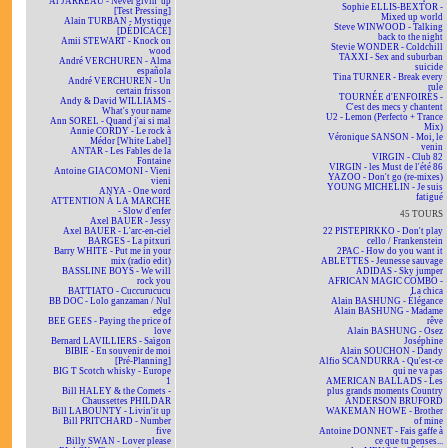
Al JARREAU - Never givin' up
Sophie ELLIS-BEXTOR -
[Test Pressing]
Mixed up world
Alain TURBAN - Mystique
Steve WINWOOD - Talking
[DÉDICACÉ]
back to the night
Amii STEWART - Knock on
Stevie WONDER - Coldchill
wood
TAXXI - Sex and suburban
André VERCHUREN - Alma
suicide
española
Tina TURNER - Break every
André VERCHUREN - Un
rule
certain frisson
TOURNÉE d'ENFOIRÉS -
Andy & David WILLIAMS -
C'est des mecs y chantent
What's your name
U2 - Lemon (Perfecto + Trance
Ann SOREL - Quand j'ai si mal
Mix)
Annie CORDY - Le rock à
Véronique SANSON - Moi, le
Médor [White Label]
venin
ANTAR - Les Fables de la
VIRGIN - Club 82
Fontaine
VIRGIN - les Must de l'été 86
Antoine GIACOMONI - Vieni
YAZOO - Don't go (re-mixes)
vieni
YOUNG MICHELIN - Je suis
ANYA - One word
fatigué
ATTENTION À LA MARCHE
- Slow d'enfer
45 TOURS
Axel BAUER - Jessy
Axel BAUER - L'arc-en-ciel
22 PISTEPIRKKO - Don't play
BARGES - La pitxuri
cello / Frankenstein
Barry WHITE - Put me in your
2PAC - How do you want it
mix (radio edit)
ABLETTES - Jeunesse sauvage
BASSLINE BOYS - We will
ADIDAS - Sky jumper
rock you
AFRICAN MAGIC COMBO -
BATTIATO - Cuccurucucu
La chica
BB DOC - Lolo ganzaman / Nul
Alain BASHUNG - Élégance
edge
Alain BASHUNG - Madame
BEE GEES - Paying the price of
rêve
love
Alain BASHUNG - Osez
Bernard LAVILLIERS - Saïgon
Joséphine
BIBIE - En souvenir de moi
Alain SOUCHON - Dandy
[Pré-Planning]
Alfio SCANDURRA - Qu'est-ce
BIG T Scotch whisky - Europe
qui ne va pas
1
AMERICAN BALLADS - Les
Bill HALEY & the Comets -
plus grands moments Country
Chaussettes PHILDAR
ANDERSON BRUFORD
Bill LABOUNTY - Livin'it up
WAKEMAN HOWE - Brother
Bill PRITCHARD - Number
of mine
five
Antoine DONNET - Fais gaffe à
Billy SWAN - Lover please
ce que tu penses...