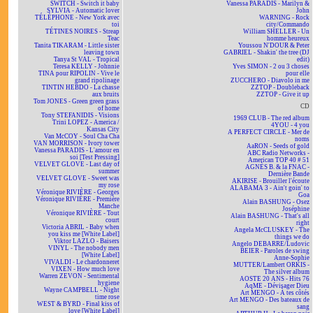
SWITCH - Switch it baby
Vanessa PARADIS - Marilyn &
SYLVIA - Automatic lover
John
TÉLÉPHONE - New York avec
WARNING - Rock
toi
city/Commando
TÉTINES NOIRES - Streap
William SHELLER - Un
Teac
homme heureux
Tanita TIKARAM - Little sister
Youssou N'DOUR & Peter
leaving town
GABRIEL - Shakin' the tree (DJ
Tanya St VAL - Tropical
edit)
Teresa KELLY - Johnnie
Yves SIMON - 2 ou 3 choses
TINA pour RIPOLIN - Vive le
pour elle
grand ripolinage
ZUCCHERO - Diavolo in me
TINTIN HEBDO - La chasse
ZZTOP - Doubleback
aux bruits
ZZTOP - Give it up
Tom JONES - Green green grass
CD
of home
Tony STEFANIDIS - Visions
1969 CLUB - The red album
Trini LOPEZ - America /
4YOU - 4 you
Kansas City
A PERFECT CIRCLE - Mer de
Van McCOY - Soul Cha Cha
noms
VAN MORRISON - Ivory tower
AaRON - Seeds of gold
Vanessa PARADIS - L'amour en
ABC Radio Networks -
soi [Test Pressing]
American TOP 40 # 51
VELVET GLOVE - Last day of
AGNÈS B. & la FNAC -
summer
Dernière Bande
VELVET GLOVE - Sweet was
AKIRISE - Brouiller l'écoute
my rose
ALABAMA 3 - Ain't goin' to
Véronique RIVIÈRE - Georges
Goa
Véronique RIVIÈRE - Première
Alain BASHUNG - Osez
Manche
Joséphine
Véronique RIVIÈRE - Tout
Alain BASHUNG - That's all
court
right
Victoria ABRIL - Baby when
Angela McCLUSKEY - The
you kiss me [White Label]
things we do
Viktor LAZLO - Baisers
Angelo DEBARRE/Ludovic
VINYL - The nobody men
BEIER - Paroles de swing
[White Label]
Anne-Sophie
VIVALDI - Le chardonneret
MUTTER/Lambert ORKIS -
VIXEN - How much love
The silver album
Warren ZEVON - Sentimental
AOSTE 20 ANS - Hits 76
hygiene
AqME - Dévisager Dieu
Wayne CAMPBELL - Night
Art MENGO - À tes côtés
time rose
Art MENGO - Des bateaux de
WEST & BYRD - Final kiss of
sang
love [White Label]