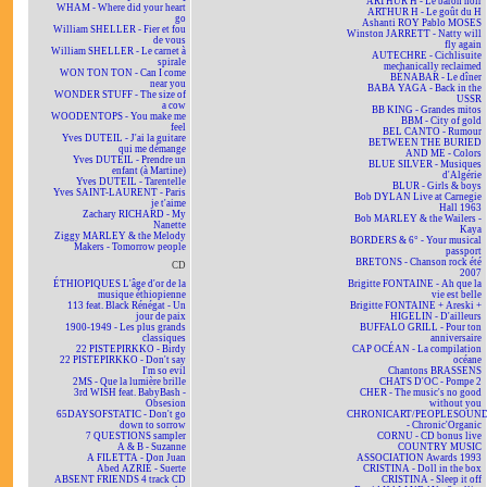
ARTHUR H - Le baron noir
WHAM - Where did your heart
ARTHUR H - Le goût du H
go
Ashanti ROY Pablo MOSES
William SHELLER - Fier et fou
Winston JARRETT - Natty will
de vous
fly again
William SHELLER - Le carnet à
AUTECHRE - Cichlisuite
spirale
mechanically reclaimed
WON TON TON - Can I come
BÉNABAR - Le dîner
near you
BABA YAGA - Back in the
WONDER STUFF - The size of
USSR
a cow
BB KING - Grandes mitos
WOODENTOPS - You make me
BBM - City of gold
feel
BEL CANTO - Rumour
Yves DUTEIL - J'ai la guitare
BETWEEN THE BURIED
qui me démange
AND ME - Colors
Yves DUTEIL - Prendre un
BLUE SILVER - Musiques
enfant (à Martine)
d'Algérie
Yves DUTEIL - Tarentelle
BLUR - Girls & boys
Yves SAINT-LAURENT - Paris
Bob DYLAN Live at Carnegie
je t'aime
Hall 1963
Zachary RICHARD - My
Bob MARLEY & the Wailers -
Nanette
Kaya
Ziggy MARLEY & the Melody
BORDERS & 6° - Your musical
Makers - Tomorrow people
passport
BRETONS - Chanson rock été
CD
2007
ÉTHIOPIQUES L'âge d'or de la
Brigitte FONTAINE - Ah que la
musique éthiopienne
vie est belle
113 feat. Black Rénégat - Un
Brigitte FONTAINE + Areski +
jour de paix
HIGELIN - D'ailleurs
1900-1949 - Les plus grands
BUFFALO GRILL - Pour ton
classiques
anniversaire
22 PISTEPIRKKO - Birdy
CAP OCÉAN - La compilation
22 PISTEPIRKKO - Don't say
océane
I'm so evil
Chantons BRASSENS
2MS - Que la lumière brille
CHATS D'OC - Pompe 2
3rd WISH feat. BabyBash -
CHER - The music's no good
Obsesion
without you
65DAYSOFSTATIC - Don't go
CHRONICART/PEOPLESOUN
down to sorrow
- Chronic'Organic
7 QUESTIONS sampler
CORNU - CD bonus live
A & B - Suzanne
COUNTRY MUSIC
A FILETTA - Don Juan
ASSOCIATION Awards 1993
Abed AZRIÉ - Suerte
CRISTINA - Doll in the box
ABSENT FRIENDS 4 track CD
CRISTINA - Sleep it off