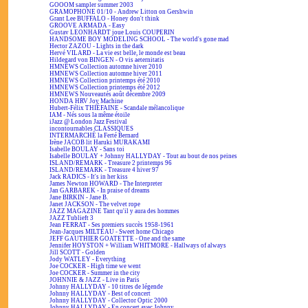
GOOOM sampler summer 2003
GRAMOPHONE 01/10 - Andrew Litton on Gershwin
Grant Lee BUFFALO - Honey don't think
GROOVE ARMADA - Easy
Gustav LEONHARDT joue Louis COUPERIN
HANDSOME BOY MODELING SCHOOL - The world's gone mad
Hector ZAZOU - Lights in the dark
Hervé VILARD - La vie est belle, le monde est beau
Hildegard von BINGEN - O vis aeternitatis
HMNEWS Collection automne hiver 2010
HMNEWS Collection automne hiver 2011
HMNEWS Collection printemps été 2010
HMNEWS Collection printemps été 2012
HMNEWS Nouveautés août décembre 2009
HONDA HRV Joy Machine
Hubert-Félix THIÉFAINE - Scandale mélancolique
IAM - Nés sous la même étoile
iJazz @ London Jazz Festival
incontournables CLASSIQUES
INTERMARCHÉ la Ferté Bernard
Irène JACOB lit Haruki MURAKAMI
Isabelle BOULAY - Sans toi
Isabelle BOULAY + Johnny HALLYDAY - Tout au bout de nos peines
ISLAND/REMARK - Treasure 2 printemps 96
ISLAND/REMARK - Treasure 4 hiver 97
Jack RADICS - It's in her kiss
James Newton HOWARD - The Interpreter
Jan GARBAREK - In praise of dreams
Jane BIRKIN - Jane B.
Janet JACKSON - The velvet rope
JAZZ MAGAZINE Tant qu'il y aura des hommes
JAZZ Tublieft 3
Jean FERRAT - Ses premiers succès 1958-1961
Jean-Jacques MILTEAU - Sweet home Chicago
JEFF GAUTHIER GOATETTE - One and the same
Jennifer HOYSTON + William WHITMORE - Hallways of always
Jill SCOTT - Golden
Jody WATLEY - Everything
Joe COCKER - High time we went
Joe COCKER - Summer in the city
JOHNNIE & JAZZ - Live in Paris
Johnny HALLYDAY - 10 titres de légende
Johnny HALLYDAY - Best of concert
Johnny HALLYDAY - Collector Optic 2000
Johnny HALLYDAY - En concert avec Johnny