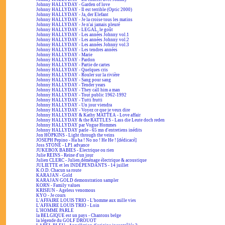
Johnny HALLYDAY - Garden of love
Johnny HALLYDAY - Il est terrible (Optic 2000)
Johnny HALLYDAY - Ja, der Elefant
Johnny HALLYDAY - Je la croise tous les matins
Johnny HALLYDAY - Je n'ai jamais pleuré
Johnny HALLYDAY - LEGAL, le goût
Johnny HALLYDAY - Les années Johnny vol.1
Johnny HALLYDAY - Les années Johnny vol.2
Johnny HALLYDAY - Les années Johnny vol.3
Johnny HALLYDAY - Les tendres années
Johnny HALLYDAY - Marie
Johnny HALLYDAY - Pardon
Johnny HALLYDAY - Partie de cartes
Johnny HALLYDAY - Quelques cris
Johnny HALLYDAY - Rouler sur la rivière
Johnny HALLYDAY - Sang pour sang
Johnny HALLYDAY - Tender years
Johnny HALLYDAY - They call him a man
Johnny HALLYDAY - Tout public 1962-1992
Johnny HALLYDAY - Tutti frutti
Johnny HALLYDAY - Un jour viendra
Johnny HALLYDAY - Voyez ce que je veux dire
Johnny HALLYDAY & Kathy MATTEA - Love affair
Johnny HALLYDAY & the RATTLES - Lass die Leute doch reden
Johnny HALLYDAY par Vogue Hommes
Johnny HALLYDAY parle - 65 mn d'entretiens inédits
Jon HOPKINS - Light through the veins
JOSEPH Pepino - Ha ha ! No no ! He He ! [dédicacé]
Joss STONE - LP1 advance
JUKEBOX BABIES - Électrique ou rien
Julie REINS - Reine d'un jour
Julien CLERC - Julien déménage électrique & acoustique
JULIETTE et les INDÉPENDANTS - 14 juillet
K.O.D. Chacun sa route
KARAJAN - Gold
KARAJAN GOLD demonstration sampler
KORN - Family values
KRISIUN - Ageless venomous
KYO - Je cours
L'AFFAIRE LOUIS TRIO - L'homme aux mille vies
L'AFFAIRE LOUIS TRIO - Loin
L'HOMME PARLE
la BELGIQUE est un pays - Chantons belge
la légende du GOLF DROUOT