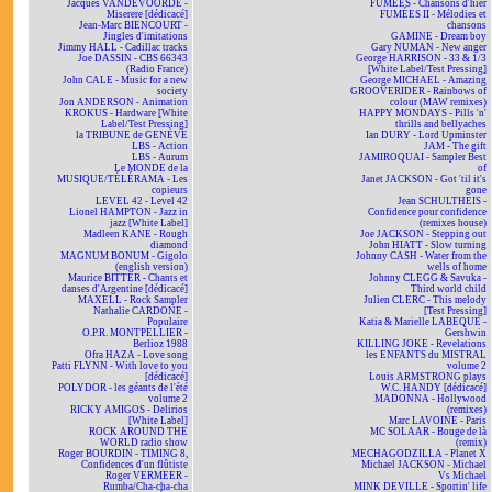
Jacques VANDEVOORDE -
FUMÉES - Chansons d'hier
Miserere [dédicacé]
FUMÉES II - Mélodies et
Jean-Marc BIENCOURT -
chansons
Jingles d'imitations
GAMINE - Dream boy
Jimmy HALL - Cadillac tracks
Gary NUMAN - New anger
Joe DASSIN - CBS 66343
George HARRISON - 33 & 1/3
(Radio France)
[White Label/Test Pressing]
John CALE - Music for a new
George MICHAEL - Amazing
society
GROOVERIDER - Rainbows of
Jon ANDERSON - Animation
colour (MAW remixes)
KROKUS - Hardware [White
HAPPY MONDAYS - Pills 'n'
Label/Test Pressing]
thrills and bellyaches
la TRIBUNE de GENÈVE
Ian DURY - Lord Upminster
LBS - Action
JAM - The gift
LBS - Aurum
JAMIROQUAI - Sampler Best
Le MONDE de la
of
MUSIQUE/TÉLÉRAMA - Les
Janet JACKSON - Got 'til it's
copieurs
gone
LEVEL 42 - Level 42
Jean SCHULTHEIS -
Lionel HAMPTON - Jazz in
Confidence pour confidence
jazz [White Label]
(remixes house)
Madleen KANE - Rough
Joe JACKSON - Stepping out
diamond
John HIATT - Slow turning
MAGNUM BONUM - Gigolo
Johnny CASH - Water from the
(english version)
wells of home
Maurice BITTER - Chants et
Johnny CLEGG & Savuka -
danses d'Argentine [dédicacé]
Third world child
MAXELL - Rock Sampler
Julien CLERC - This melody
Nathalie CARDONE -
[Test Pressing]
Populaire
Katia & Marielle LABEQUE -
O.P.R. MONTPELLIER -
Gershwin
Berlioz 1988
KILLING JOKE - Revelations
Ofra HAZA - Love song
les ENFANTS du MISTRAL
Patti FLYNN - With love to you
volume 2
[dédicacé]
Louis ARMSTRONG plays
POLYDOR - les géants de l'été
W.C. HANDY [dédicacé]
volume 2
MADONNA - Hollywood
RICKY AMIGOS - Delirios
(remixes)
[White Label]
Marc LAVOINE - Paris
ROCK AROUND THE
MC SOLAAR - Bouge de là
WORLD radio show
(remix)
Roger BOURDIN - TIMING 8,
MECHAGODZILLA - Planet X
Confidences d'un flûtiste
Michael JACKSON - Michael
Roger VERMEER -
Vs Michael
Rumba/Cha-cha-cha
MINK DEVILLE - Sportin' life