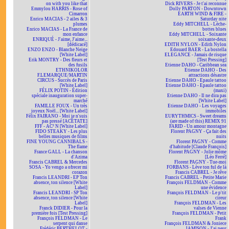
on with you like that
Dick RIVERS - Je t'ai reconnue
Emmylou HARRIS - Rose of
Dolly PARTON - Downtown
Cimarron
EARTH WIND & FIRE -
Enrico MACIAS - 2 ailes & 3
Saturday nite
plumes
Eddy MITCHELL - Lèche-
Enrico MACIAS - La France de
bottes blues
mon enfance
Eddy MITCHELL - Soixante
ENRIQUÉ - J'aime, J'aime...
soixante-deux
[dédicacé]
EDITH NYLON - Edith Nylon
ENZO ENZO - Blanche Neige
Edouard BAER - La bostella
[White Label]
ELEGANCE - Jamais de risque
Erik MONTRY - Des fleurs et
[Test Pressing]
des fusils
Etienne DAHO - Caribbean sea
ETHNIKOLOR
Etienne DAHO - Des
F.LEMARQUE/MARTIN
attractions désastre
CIRCUS - Succès de Paris
Etienne DAHO - Epaule tattoo
[White Label]
Etienne DAHO - Epaule tattoo
FÉLIX POTIN - Édition
(maxi)
spéciale inauguration super-
Etienne DAHO - Il ne dira pas
marché
[White Label]
FAMILLE FOUX - Un très
Etienne DAHO - Les voyages
joyeux Noël... [White Label]
immobiles
Félix FAIRANO - Moi je n'suis
EURYTHMICS - Sweet dreams
pas pressé [ACÉTATE]
(are made of this) REMIX 91
FFF - AC² N [White Label]
FARID - Un amour montagne
FIDO STEAKY - Les plus
Florent PAGNY - Ça fait des
belles musiques de films
nuits
FINE YOUNG CANNIBALS -
Florent PAGNY - Comme
The flame
d'habitude [Claude François]
France GALL - La chanson
Florent PAGNY - Jolie môme
d'Azima
[Léo Ferré]
Francis CABREL & Mercedes
Florent PAGNY - Tue-moi
SOSA - Yo vengo a ofrecer mi
FORBANS - Lève ton ful de là
corazon
Francis CABREL - Je rêve
Francis LEANDRI - EP Ton
Francis CABREL - Petite Marie
absence, ton silence [White
François FELDMAN - Comme
Label]
une évidence
Francis LEANDRI - SP Ton
François FELDMAN - Le p'tit
absence, ton silence [White
cireur
Label]
François FELDMAN - Les
Franck DIDIER - Pour la
valses de Vienne
première fois [Test Pressing]
François FELDMAN - Petit
François FELDMAN - Le
Frank
serpent qui danse
François FELDMAN & Joniece
Frédéric BERTHELOT -
JAMISON - J'ai peur