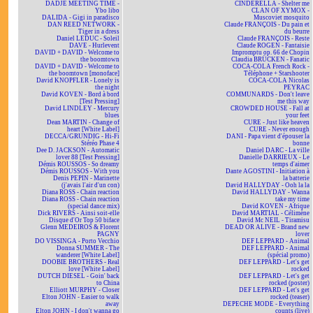
DADJE MEETING TIME -
CINDERELLA - Shelter me
Ybo libo
CLAN OF XYMOX -
DALIDA - Gigi in paradisco
Muscoviet mosquito
DAN REED NETWORK -
Claude FRANÇOIS - Du pain et
Tiger in a dress
du beurre
Daniel LEDUC - Soleil
Claude FRANÇOIS - Reste
DAVE - Hurlevent
Claude ROGEN - Fantaisie
DAVID + DAVID - Welcome to
Impromptu op. 66 de Chopin
the boomtown
Claudia BRÜCKEN - Fanatic
DAVID + DAVID - Welcome to
COCA-COLA French Rock -
the boomtown [monoface]
Téléphone + Starshooter
David KNOPFLER - Lonely is
COCA-COLA Nicolas
the night
PEYRAC
David KOVEN - Bord à bord
COMMUNARDS - Don't leave
[Test Pressing]
me this way
David LINDLEY - Mercury
CROWDED HOUSE - Fall at
blues
your feet
Dean MARTIN - Change of
CURE - Just like heaven
heart [White Label]
CURE - Never enough
DECCA/GRUNDIG - Hi-Fi
DANI - Papa vient d'épouser la
Stéréo Phase 4
bonne
Dee D. JACKSON - Automatic
Daniel DARC - La ville
lover 88 [Test Pressing]
Danielle DARRIEUX - Le
Démis ROUSSOS - So dreamy
temps d'aimer
Démis ROUSSOS - With you
Dante AGOSTINI - Initiation à
Denis PEPIN - Marinette
la batterie
(j'avais l'air d'un con)
David HALLYDAY - Ooh la la
Diana ROSS - Chain reaction
David HALLYDAY - Wanna
Diana ROSS - Chain reaction
take my time
(special dance mix)
David KOVEN - Afrique
Dick RIVERS - Ainsi soit-elle
David MARTIAL - Célimène
Disque d'Or Top 50 biface
David Mc NEIL - Tiramisu
Glenn MEDEIROS & Florent
DEAD OR ALIVE - Brand new
PAGNY
lover
DO VISSINGA - Porto Vecchio
DEF LEPPARD - Animal
Donna SUMMER - The
DEF LEPPARD - Animal
wanderer [White Label]
(spécial promo)
DOOBIE BROTHERS - Real
DEF LEPPARD - Let's get
love [White Label]
rocked
DUTCH DIESEL - Goin' back
DEF LEPPARD - Let's get
to China
rocked (poster)
Elliott MURPHY - Closer
DEF LEPPARD - Let's get
Elton JOHN - Easier to walk
rocked (teaser)
away
DEPECHE MODE - Everything
Elton JOHN - I don't wanna go
counts (live)