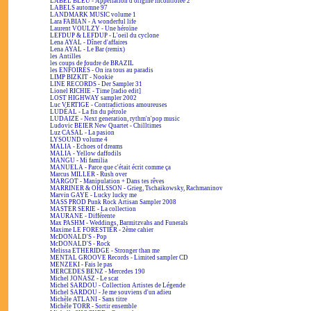
LABEL BLEU - Appellation d'origine incontrôlée 2
LABELS automne 97
LANDMARK MUSIC volume 1
Lara FABIAN - A wonderful life
Laurent VOULZY - Une héroïne
LEFDUP & LEFDUP - L'oeil du cyclone
Lena AYAL - Dîner d'affaires
Lena AYAL - Le Bar (remix)
les Antilles
les coups de foudre de BRAZIL
les ENFOIRÉS - On ira tous au paradis
LIMP BIZKIT - Nookie
LINE RECORDS - Der Sampler 31
Lionel RICHIE - Time [radio edit]
LOST HIGHWAY sampler 2002
Luc VERTIGE - Contradictions amoureuses
LUDÉAL - La fin du pétrole
LUDAIZE - Next generation, rythm'n'pop music
Ludovic BEIER New Quartet - Chilltimes
Luz CASAL - La pasion
LYSOUND volume 4
MALIA - Echoes of dreams
MALIA - Yellow daffodils
MANGU - Mi familia
MANUELA - Parce que c'était écrit comme ça
Marcus MILLER - Rush over
MARGOT - Manipulation + Dans tes rêves
MARRINER & OHLSSON - Grieg, Tschaikowsky, Rachmaninov
Marvin GAYE - Lucky lucky me
MASS PROD Punk Rock Artisan Sampler 2008
MASTER SERIE - La collection
MAURANE - Différente
Max PASHM - Weddings, Barmitzvahs and Funerals
Maxime LE FORESTIER - 2ème cahier
McDONALD'S - Pop
McDONALD'S - Rock
Melissa ETHERIDGE - Stronger than me
MENTAL GROOVE Records - Limited sampler CD
MENZEKI - Fais le pas
MERCEDES BENZ - Mercedes 190
Michel JONASZ - Le scat
Michel SARDOU - Collection Artistes de Légende
Michel SARDOU - Je me souviens d'un adieu
Michèle ATLANI - Sans titre
Michèle TORR - Sortir ensemble