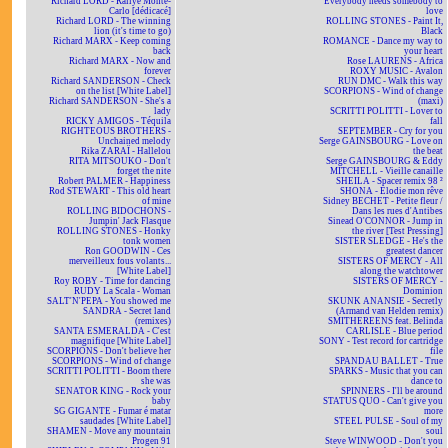
Richard LORD - Rallye Monte-
Everybody needs somebody to
Carlo [dédicacé]
love
Richard LORD - The winning
ROLLING STONES - Paint It,
lion (it's time to go)
Black
Richard MARX - Keep coming
ROMANCE - Dance my way to
back
your heart
Richard MARX - Now and
Rose LAURENS - Africa
forever
ROXY MUSIC - Avalon
Richard SANDERSON - Check
RUN DMC - Walk this way
on the list [White Label]
SCORPIONS - Wind of change
Richard SANDERSON - She's a
(maxi)
lady
SCRITTI POLITTI - Lover to
RICKY AMIGOS - Téquila
fall
RIGHTEOUS BROTHERS -
SEPTEMBER - Cry for you
Unchained melody
Serge GAINSBOURG - Love on
Rika ZARAÏ - Hallelou
the beat
RITA MITSOUKO - Don't
Serge GAINSBOURG & Eddy
forget the nite
MITCHELL - Vieille canaille
Robert PALMER - Happiness
SHEILA - Spacer remix 98 ²
Rod STEWART - This old heart
SHONA - Elodie mon rêve
of mine
Sidney BECHET - Petite fleur /
ROLLING BIDOCHONS -
Dans les rues d'Antibes
Jumpin' Jack Flasque
Sinead O'CONNOR - Jump in
ROLLING STONES - Honky
the river [Test Pressing]
tonk women
SISTER SLEDGE - He's the
Ron GOODWIN - Ces
greatest dancer
merveilleux fous volants...
SISTERS OF MERCY - All
[White Label]
along the watchtower
Roy ROBY - Time for dancing
SISTERS OF MERCY -
RUDY La Scala - Woman
Dominion
SALT'N'PEPA - You showed me
SKUNK ANANSIE - Secretly
SANDRA - Secret land
(Armand van Helden remix)
(remixes)
SMITHEREENS feat. Belinda
SANTA ESMERALDA - C'est
CARLISLE - Blue period
magnifique [White Label]
SONY - Test record for cartridge
SCORPIONS - Don't believe her
file
SCORPIONS - Wind of change
SPANDAU BALLET - True
SCRITTI POLITTI - Boom there
SPARKS - Music that you can
she was
dance to
SENATOR KING - Rock your
SPINNERS - I'll be around
baby
STATUS QUO - Can't give you
SG GIGANTE - Fumar é matar
more
saudades [White Label]
STEEL PULSE - Soul of my
SHAMEN - Move any mountain
soul
Progen 91
Steve WINWOOD - Don't you