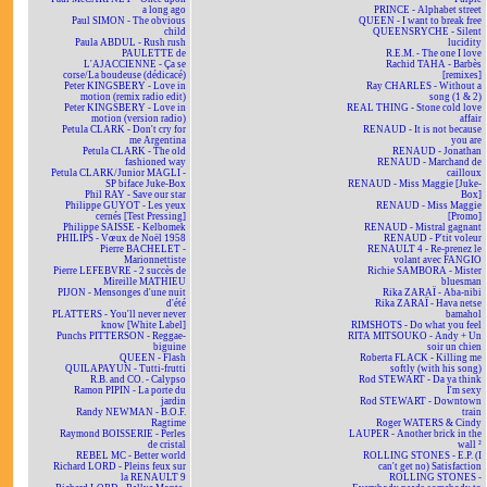
a long ago
PRINCE - Alphabet street
Paul SIMON - The obvious
QUEEN - I want to break free
child
QUEENSRYCHE - Silent
Paula ABDUL - Rush rush
lucidity
PAULETTE de
R.E.M. - The one I love
L'AJACCIENNE - Ça se
Rachid TAHA - Barbès
corse/La boudeuse (dédicacé)
[remixes]
Peter KINGSBERY - Love in
Ray CHARLES - Without a
motion (remix radio edit)
song (1 & 2)
Peter KINGSBERY - Love in
REAL THING - Stone cold love
motion (version radio)
affair
Petula CLARK - Don't cry for
RENAUD - It is not because
me Argentina
you are
Petula CLARK - The old
RENAUD - Jonathan
fashioned way
RENAUD - Marchand de
Petula CLARK/Junior MAGLI -
cailloux
SP biface Juke-Box
RENAUD - Miss Maggie [Juke-
Phil RAY - Save our star
Box]
Philippe GUYOT - Les yeux
RENAUD - Miss Maggie
cernés [Test Pressing]
[Promo]
Philippe SAISSE - Kelbomek
RENAUD - Mistral gagnant
PHILIPS - Vœux de Noël 1958
RENAUD - P'tit voleur
Pierre BACHELET -
RENAULT 4 - Re-prenez le
Marionnettiste
volant avec FANGIO
Pierre LEFEBVRE - 2 succès de
Richie SAMBORA - Mister
Mireille MATHIEU
bluesman
PIJON - Mensonges d'une nuit
Rika ZARAÏ - Aba-nibi
d'été
Rika ZARAÏ - Hava netse
PLATTERS - You'll never never
bamahol
know [White Label]
RIMSHOTS - Do what you feel
Punchs PITTERSON - Reggae-
RITA MITSOUKO - Andy + Un
biguine
soir un chien
QUEEN - Flash
Roberta FLACK - Killing me
QUILAPAYUN - Tutti-frutti
softly (with his song)
R.B. and CO. - Calypso
Rod STEWART - Da ya think
Ramon PIPIN - La porte du
I'm sexy
jardin
Rod STEWART - Downtown
Randy NEWMAN - B.O.F.
train
Ragtime
Roger WATERS & Cindy
Raymond BOISSERIE - Perles
LAUPER - Another brick in the
de cristal
wall ²
REBEL MC - Better world
ROLLING STONES - E.P. (I
Richard LORD - Pleins feux sur
can't get no) Satisfaction
la RENAULT 9
ROLLING STONES -