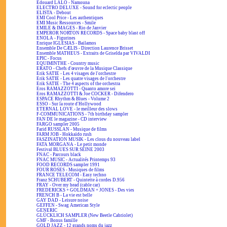
Edouard LALO - Namouna
ELECTRO DELUXE - Sound for eclectic people
ELISTA - Debout
EMI Cool Price - Les authentiques
EMI Music Ressources - Smile
EMILE & IMAGES - Rio de Janvier
EMPEROR NORTON RECORDS - Space baby blast off
ENOLA - Figurines
Enrique IGLESIAS - Bailamos
Ensemble De CÆLIS - Direction Laurence Brisset
Ensemble MATHEUS - Extraits de Griselda par VIVALDI
EPIC - Focus
EQUIMINTHE - Country music
ERATO - Chefs d'œuvre de la Musique Classique
Erik SATIE - Les 4 visages de l'orchestre
Erik SATIE - Les quatre visages de l'orchestre
Erik SATIE - The 4 aspects of the orchestra
Eros RAMAZZOTTI - Quanto amore sei
Eros RAMAZZOTTI & Joe COCKER - Difendero
ESPACE Rhythm & Blues - Volume 2
ESSO - Sur la route d'Hollywood
ETERNAL LOVE - le meilleur des slows
F-COMMUNICATIONS - 7th birthday sampler
FAN DE le magazine - CD interview
FARGO sampler 2005
Farid RUSSLAN - Musique de films
FARM JOB - Hokkaïdo rush
FASZINATION MUSIK - Les clous du nouveau label
FATA MORGANA - Le petit monde
Festival BLUES SUR SEINE 2003
FNAC - Parcours black
FNAC MUSIC - Actualités Printemps 93
FOOD RECORDS sampler 1991
FOUR ROSES - Musiques de films
FRANCE TELECOM - Easy techno
Franz SCHUBERT - Quintette à cordes D.956
FRAY - Over my head (cable car)
FREDERICKS + GOLDMAN + JONES - Des vies
FRENCH B - La vie est belle
GAY DAD - Leisure noise
GEFFEN - Swag American Style
GENERIC
GLÜCKLICH SAMPLER (New Beetle Cabriolet)
GMF - Bonus famille
GOLD JAZZ - 12 grands noms du jazz