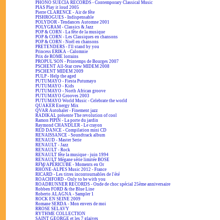
PHONO SUECIA RECORDS - Contemporary Classical Music
PIAS Play it loud 2005
Pierre CLARENCE - Air de fête
PISHROGUES - Indispensable
POLYDOR - Tendances Automne 2001
POLYGRAM - Classics & Jazz
POP & CORN - La fête de la musique
POP & CORN - Les Classiques en chansons
POP & CORN - Noël en chansons
PRETENDERS - I'll stand by you
Princess ERIKA - Calomnie
Prix de ROME lorrains
PROPUL'SON - Printemps de Bourges 2007
PSCHENT All-Star crew MIDEM 2008
PSCHENT MIDEM 2009
PULP - Help the aged
PUTUMAYO - Fiesta Putumayo
PUTUMAYO - Kids
PUTUMAYO - North African groove
PUTUMAYO Grooves 2003
PUTUMAYO World Music - Celebrate the world
QUAKER Energy Mix
QVAR Autohaler - Finement jazz
RADIKAL présente The revolution of cool
Ramon PIPIN - La porte du jardin
Raymond CHANDLER - Le crayon
RED DANCE - Compilation mini CD
RENAISSANCE - Soundtrack album
RENAUD - Master Serie
RENAULT - Jazz
RENAULT - Rock
RENAULT fête la musique - juin 1994
RENAULT Mégane série limitée BOSE
RFM/APÉRICUBE - Moments en Or
RHÔNE-ALPES Music 2012 - France
RICARD - Les titres incontournables de l'été
ROACHFORD - Only to be with you
ROADRUNNER RECORDS - Onde de choc spécial 25ème anniversaire
Robben FORD & the Blue Line
Roberto ALAGNA - Sampler 1
ROCK EN SEINE 2009
Romane SERDA - Mon envers de moi
RROSE SELAVY
RYTHME COLLECTION
SAINT GEORGE et les 7 glaives