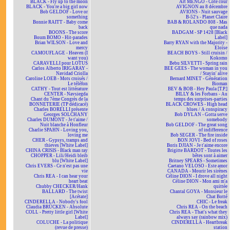
BLACK - Fly up to the moon
Art MENGO - Côté cour
BLACK - You're a big girl now
AVIGNON au 8 décembre
Bob GELDOF - Love or
AVIONS - Nuit sauvage
something
B-52's - Planet Claire
Bonnie RAITT - Baby come
BAB & ROLANDO 808 - Mas
back
que nada
BOONS - The score
BADGAM - SP 1428 [Black
Boum BOMO - Hit-parades
Label]
Brian WILSON - Love and
Barry RYAN with the Majority -
mercy
Eloïse
CAMOUFLAGE - Heaven (I
BEACH BOYS - Still cruisin /
want you)
Kokomo
CARAVELLI pour LOTUS
Bebu SILVETTI - Spring rain
Carlos Alberto IRIGARAY -
BEE GEES - The woman in you
Navidad Criolla
/ Stayin' alive
Caroline LOEB - Mots croisés /
Bernard MINET - Génération
Le téléfon
Bioman
CATHY - Tout est littérature
BEV & BOB - Hey Paula [T.P.]
CENTER - Navsiegda
BILLY & les Forbans - Au
Chant du 7ème Congrès de la
temps des surprises-parties
BONNETERIE (TP dédicacé)
BLACK CROWES - High head
Charles BORELLI présente
blues / A conspiracy
Georges SOLCHANY
Bob DYLAN - Gotta serve
Charles DUMONT - Je t'aime /
somebody
Nuit blanche à Honfleur
Bob GELDOF - The great song
Charlie SPAHN - Loving you,
of indifference
loving me
Bob SEGER - The fire inside
CHER - Gypsys, tramps and
BON JOVI - Bed of roses
thieves [White Label]
Boris DJIAN - Je t'aime encore
CHINA CRISIS - Black man ray
Brigitte BARDOT - Toutes les
CHOPPER - Lili/Heidi bleib
bêtes sont à aimer
blu [White Label]
Britney SPEARS - Sometimes
Chris EVERS - Ce n'est pas une
Caetano VELOSO - Este amor
vie
CANADA - Mourir les sirènes
Chris REA - I can hear your
Céline DION - I drove all night
heart beat
Céline DION - Mon ami m'a
Chubby CHECKER/Hank
quittée
BALLARD - The twist
Chantal GOYA - Monsieur le
[Acétate]
Chat Botté
CINDERELLA - Nobody's fool
CHIC - Le freak
Claudia BRÜCKEN - Absolute
Chris REA - On the beach
COLL - Pretty little girl [White
Chris REA - That's what they
Label]
always say (rainbow mix)
COLUCHE - La politique
CINDERELLA - Heartbreak
(revue de presse)
station