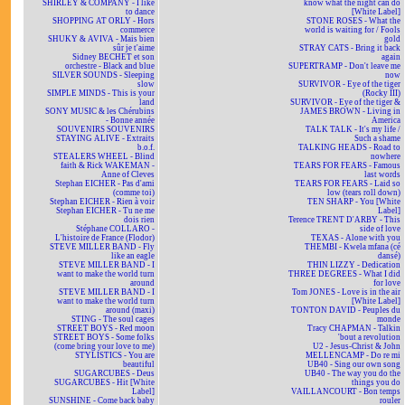
SHIRLEY & COMPANY - I like
know what the night can do
to dance
[White Label]
SHOPPING AT ORLY - Hors
STONE ROSES - What the
commerce
world is waiting for / Fools
SHUKY & AVIVA - Mais bien
gold
sûr je t'aime
STRAY CATS - Bring it back
Sidney BECHET et son
again
orchestre - Black and blue
SUPERTRAMP - Don't leave me
SILVER SOUNDS - Sleeping
now
slow
SURVIVOR - Eye of the tiger
SIMPLE MINDS - This is your
(Rocky III)
land
SURVIVOR - Eye of the tiger &
SONY MUSIC & les Chérubins
JAMES BROWN - Living in
- Bonne année
America
SOUVENIRS SOUVENIRS
TALK TALK - It's my life /
STAYING ALIVE - Extraits
Such a shame
b.o.f.
TALKING HEADS - Road to
STEALERS WHEEL - Blind
nowhere
faith & Rick WAKEMAN -
TEARS FOR FEARS - Famous
Anne of Cleves
last words
Stephan EICHER - Pas d'ami
TEARS FOR FEARS - Laid so
(comme toi)
low (tears roll down)
Stephan EICHER - Rien à voir
TEN SHARP - You [White
Stephan EICHER - Tu ne me
Label]
dois rien
Terence TRENT D'ARBY - This
Stéphane COLLARO -
side of love
L'histoire de France (Flodor)
TEXAS - Alone with you
STEVE MILLER BAND - Fly
THEMBI - Kwela mfana (cé
like an eagle
dansé)
STEVE MILLER BAND - I
THIN LIZZY - Dedication
want to make the world turn
THREE DEGREES - What I did
around
for love
STEVE MILLER BAND - I
Tom JONES - Love is in the air
want to make the world turn
[White Label]
around (maxi)
TONTON DAVID - Peuples du
STING - The soul cages
monde
STREET BOYS - Red moon
Tracy CHAPMAN - Talkin
STREET BOYS - Some folks
'bout a revolution
(come bring your love to me)
U2 - Jesus-Christ & John
STYLISTICS - You are
MELLENCAMP - Do re mi
beautiful
UB40 - Sing our own song
SUGARCUBES - Deus
UB40 - The way you do the
SUGARCUBES - Hit [White
things you do
Label]
VAILLANCOURT - Bon temps
SUNSHINE - Come back baby
rouler