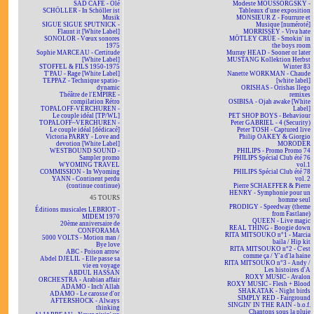
SAD CAFÉ - Olé
Modeste MOUSSORGSKY -
SCHÖLLER - In Schöller ist
Tableaux d'une exposition
Musik
MONSIEUR Z - Fourrure et
SIGUE SIGUE SPUTNICK -
Musique [numéroté]
Flaunt it [White Label]
MORRISSEY - Viva hate
SONOLOR - Vœux sonores
MÖTLEY CRÜE - Smokin' in
1975
the boys room
Sophie MARCEAU - Certitude
Murray HEAD - Sooner or later
[White Label]
MUSTANG Kollektion Herbst
STOFFEL & FILS 1950-1975
Winter 83
T'PAU - Rage [White Label]
Nanette WORKMAN - Chaude
TEPPAZ - Technique spatio-
[white label]
dynamic
ORISHAS - Orishas llego
Théâtre de l'EMPIRE -
remixes
compilation Rétro
OSIBISA - Ojah awake [White
TOPALOFF-VERCHUREN -
Label]
Le couple idéal [TP/WL]
PET SHOP BOYS - Behaviour
TOPALOFF~VERCHUREN -
Peter GABRIEL - 4 (Security)
Le couple idéal [dédicacé]
Peter TOSH - Captured live
Victoria PARRY - Love and
Philip OAKEY & Giorgio
devotion [White Label]
MORODER
WESTBOUND SOUND -
PHILIPS - Promo Promo 74
Sampler promo
PHILIPS Spécial Club été 76
WYOMING TRAVEL
vol.1
COMMISSION - In Wyoming
PHILIPS Spécial Club été 78
YANN - Continent perdu
vol. 2
(continue continue)
Pierre SCHAEFFER & Pierre
HENRY - Symphonie pour un
45 TOURS
homme seul
PRODIGY - Speedway (theme
Éditions musicales LEBRIOT -
from Fastlane)
MIDEM 1970
QUEEN - Live magic
20ème anniversaire de
REAL THING - Boogie down
CONFORAMA
RITA MITSOUKO n°1 - Marcia
5000 VOLTS - Motion man /
baila / Hip kit
Bye love
RITA MITSOUKO n°2 - C'est
ABC - Poison arrow
comme ça / Y'a d'la haine
Abdel DJELIL - Elle passe sa
RITA MITSOUKO n°3 - Andy /
vie en voyage
Les histoires d'A
ABDUL HASSAN
ROXY MUSIC - Avalon
ORCHESTRA - Arabian affair
ROXY MUSIC - Flesh + Blood
ADAMO - Inch'Allah
SHAKATAK - Night birds
ADAMO - Le carosse d'or
SIMPLY RED - Fairground
AFTERSHOCK - Always
SINGIN' IN THE RAIN - b.o.f.
thinking
Chantons sous la pluie