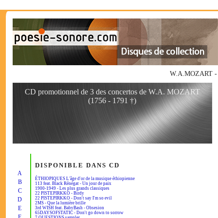
W.A.MOZART - Conc
CD promotionnel de 3 des concertos de W.A. MOZART
(1756 - 1791 †)
DISPONIBLE DANS CD
A
ÉTHIOPIQUES L'âge d'or de la musique éthiopienne
B
113 feat. Black Rénégat - Un jour de paix
1900-1949 - Les plus grands classiques
C
22 PISTEPIRKKO - Birdy
22 PISTEPIRKKO - Don't say I'm so evil
D
2MS - Que la lumière brille
E
3rd WISH feat. BabyBash - Obsesion
65DAYSOFSTATIC - Don't go down to sorrow
F
7 QUESTIONS sampler