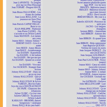
putains
Hubert-Félix THIÉFAINE -
Jean LAPOINTE - Tu jongles
Sweet amanite phalloïde queen
avec ma vie [Test Pressing]
Iggy POP - Cry for love
Jean TOPART - Peugeot 604 SL
IMAGES - Maîtresse (maxi)
V6
IMAGES - Maîtresse (touche
Jean-Bruno FALGUIÈRE - Les
pas à mes tresses)
écrans de cinéma
INXS - Devil inside
Jean-Louis ROLLAND - La
IRRÉSISTIBLES - My year is a
jeunesse est finie [Test
day
Pressing]
Isabelle ADJANI - Princesse au
Jean-Patrick CAPDEVIELLE -
petit pois
Born to cry
JACNO - Les langues
JEAN-PHILIPPE - Pardonne
étrangères
Jean-Pierre CASSEL - On
Jacques BREL - Amsterdam
s'accorde et on [White Label]
Jane BIRKIN - Amours des
Jeane MANSON - Les larmes
feintes
aux yeux
Jane BIRKIN - Et quand bien
Jeanne MAS - Johnny Johnny ²
même
JEREMY DAYS - Give it a
Jane BIRKIN - Help camionneur
name
Jean-Baptiste QUENIN -
Jerry REED - Amos Moses
Veilleur de toutes les nuits
Joan BAEZ - Asimbonanga
Jean-Jacques DEBOUT - Un
Joe DASSIN - Kanterbräu
mot [ACÉTATE]
Joe DASSIN - L'été indien
Jean-Jacques GOLDMAN -
Joe DASSIN - Me que me que
Puisque tu pars
Joe DASSIN - Quand on a seize
Jean-Paul GAULTIER - Noisy
ans
(remix)
Joe DASSIN - Vive moi
Jeanne MAS - Cœur en stéréo
Joe JACKSON - Stranger than
(nouvelle version)
fiction
Jeanne MAS - Johnny Johnny
Johnny HALLYDAY - Dans un
Jeanne MAS - L'enfant
an ou un jour
JENNIFER - Amour express
Johnny HALLYDAY - Que je
Joe COCKER - Unchain my
t'aime
heart
Johnny HALLYDAY & Sylvie
Joe SATRIANI - I believe
VARTAN - Bye bye baby
John MELLENCAMP - Last
Joye du vin à CHÂTEAUNEUF
chance
DU PAPE - Chansons des
Johnny HALLYDAY - Ça ne
échansons
change pas un homme
Julien CLERC - Ce n'est rien
Johnny HALLYDAY - Cadillac
Juliette GRÉCO - Ta jalousie
(picture-disc)
[White Label]
Johnny HALLYDAY - Derrière
KARAJAN - BRAHMS, danses
l'amour
hongroises + catalogue
Johnny HALLYDAY - Succès
Kenny BALL & his jazz band -
1961-1973