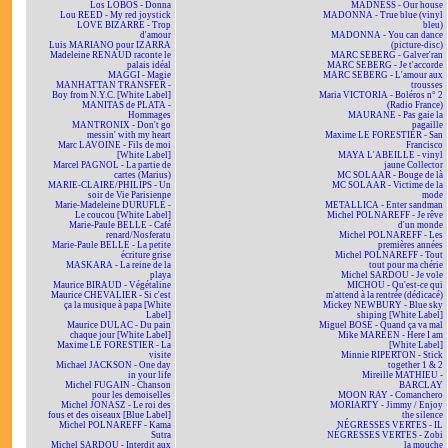
Los LOBOS - Donna
MADNESS - Our house
Lou REED - My red joystick
MADONNA - True blue (vinyl
LOVE BIZARRE - Trop
bleu)
d'amour
MADONNA - You can dance
Luis MARIANO pour IZARRA
(picture-disc)
Madeleine RENAUD raconte le
MARC SEBERG - Galver'ran
palais idéal
MARC SEBERG - Je t'accorde
MAGGI - Magie
MARC SEBERG - L'amour aux
MANHATTAN TRANSFER -
trousses
Boy from N.Y.C. [White Label]
Maria VICTORIA - Boléros n° 2
MANITAS de PLATA -
(Radio France)
Hommages
MAURANE - Pas gaie la
MANTRONIX - Don't go
pagaille
messin' with my heart
Maxime LE FORESTIER - San
Marc LAVOINE - Fils de moi
Francisco
[White Label]
MAYA L'ABEILLE - vinyl
Marcel PAGNOL - La partie de
jaune Collector
cartes (Marius)
MC SOLAAR - Bouge de là
MARIE-CLAIRE/PHILIPS - Un
MC SOLAAR - Victime de la
soir de Vie Parisienne
mode
Marie-Madeleine DURUFLÉ -
METALLICA - Enter sandman
Le coucou [White Label]
Michel POLNAREFF - Je rêve
Marie-Paule BELLE - Café
d'un monde
renard/Nosferatu
Michel POLNAREFF - Les
Marie-Paule BELLE - La petite
premières années
écriture grise
Michel POLNAREFF - Tout
MASKARA - La reine de la
tout pour ma chérie
playa
Michel SARDOU - Je vole
Maurice BIRAUD - Végétaline
MICHOU - Qu'est-ce qui
Maurice CHEVALIER - Si c'est
m'attend à la rentrée (dédicacé)
ça la musique à papa [White
Mickey NEWBURY - Blue sky
Label]
shining [White Label]
Maurice DULAC - Du pain
Miguel BOSÉ - Quand ça va mal
chaque jour [White Label]
Mike MAREEN - Here I am
Maxime LE FORESTIER - La
[White Label]
visite
Minnie RIPERTON - Stick
Michael JACKSON - One day
together 1 & 2
in your life
Mireille MATHIEU -
Michel FUGAIN - Chanson
BARCLAY
pour les demoiselles
MOON RAY - Comanchero
Michel JONASZ - Le roi des
MORIARTY - Jimmy / Enjoy
fous et des oiseaux [Blue Label]
the silence
Michel POLNAREFF - Kama
NÉGRESSES VERTES - IL
Sutra
NÉGRESSES VERTES - Zobi
Michel SARDOU - Interdit aux
la mouche