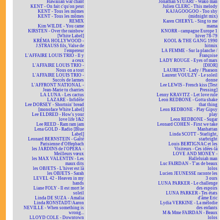
Hawaiian war chant
Jonathan STUART - Wako man
KENT - On fait c'qu'on peut
Julien CLERC - This melody
KENT - Tous les mômes
KAJAGOOGOO - Too shy
KENT - Tous les mômes
(midnight mix)
REMIX
Karen CHERYL - Sing to me
Kim WILDE - You came
mama
KIRSTEN - Over the rainbow
KNORR - campagne Europe 1
[White Label]
hiver 78-79
KRÉMA HOLLYWOOD -
KOOL & THE GANG 1990
J.STRAUSS fils, Valse de
hitmix
l'empereur
LA FEMME - Sur la planche /
L'AFFAIRE LOUIS TRIO - Il y
Françoise
a ceux
LADY ROUGE - Eyes of mars
L'AFFAIRE LOUIS TRIO -
[DIOR]
Nous on a tout
LAURENT - Lady / Pharaon
L'AFFAIRE LOUIS TRIO -
Laurent VOULZY - Le soleil
Succès de larmes
donne
L'AFFRONT NATIONAL -
Lee LEWIS - French kiss [Test
Jean-Marie tu charries
Pressing]
LA LUNA - Les cactus
Lenny KRAVITZ - Let love rule
LAZARE - Infidèle
Leon REDBONE - Gotta shake
Lee DORSEY - Shortnin' bread
that thing
[monoface White Label]
Leon REDBONE - Play Gipsy
Lee ELDRED - How's your
play
love life 1&2
Leon REDBONE - Sugar
Lee REED - Ram ram jam
Leonard COHEN - First we take
Lena GOLD - Radio [Blue
Manhattan
Label]
Linda SCOTT - Starlight,
Leonard BERNSTEIN - Gaîté
starbright
Parisienne d'Offenbach
Louis BERTIGNAC et les
les JARDINS de l'OPÉRA -
Visiteurs - Ces idées-là
Meilleurs vœux
LOVE AND MONEY -
les MAX VALENTIN - Les
Halleluiah man
maux dits
Luc FAIRDAN - T'as de beaux
les OBJETS - L'hiver est là
lolos
les OBJETS - Sarah
Lucien JEUNESSE raconte les
LEVEL 42 - Heaven in my
3 ours
hands
LUNA PARKER - Le challenge
Liane FOLY - Il est mort le
des espoirs
soleil
LUNA PARKER - Tes états
Linda DE SUZA - Amalia
d'âme Eric
Linda RONSTADT/Aaron
Lydia VERKINE - La mélodie
NEVILLE - When something is
des enfants
wrong...
M & Mme FAIRDAN - Beaux
LLOYD COLE - Downtown
lolos