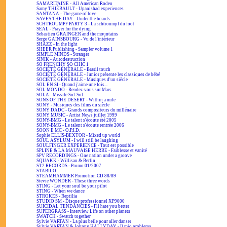
SAMARITAINE - All American Rodeo
Samy THIÉBAULT - Upanishad experiences
SANTANA - The game of love
SAVES THE DAY - Under the boards
SCHTROUMPF PARTY 3 - La schtroumpf du foot
SEAL - Prayer for the dying
Sebastien GRAINGER and the mountains
Serge GAINSBOURG - Vu de l'intérieur
SHAZZ - In the light
SHEER Publishing - Sampler volume 1
SIMPLE MINDS - Stranger
SINIK - Autodestruction
SO FRENCHY SO CHIC 1
SOCIÉTÉ GÉNÉRALE - Brasil touch
SOCIÉTÉ GÉNÉRALE - Junior présente les classiques de bébé
SOCIÉTÉ GÉNÉRALE - Musiques d'un siècle
SOL EN SI - Quand j'aime une fois...
SOL MONDO - Rendez-vous sur Mars
SOLA - Missile Sol-Sol
SONS OF THE DESERT - Within a mile
SONY - Musiques des films du siècle
SONY DADC - Grands compositeurs du millénaire
SONY MUSIC - Artist News juillet 1999
SONY-BMG - Le talent s'écoute été 2005
SONY-BMG - Le talent s'écoute rentrée 2006
SOON E MC - O.P.I.D.
Sophie ELLIS-BEXTOR - Mixed up world
SOUL ASYLUM - I will still be laughing
SOULFINGER EXPERIENCE - Tout est possible
SPLINE & LA MAUVAISE HERBE - Faiblesse et vanité
SPV RECORDINGS - One nation under a groove
SQUAKK - Willisau & Berlin
ST2 RECORDS - Promo 01/2007
STABILO
STEAMHAMMER Promotion CD 88/89
Stevie WONDER - These three words
STING - Let your soul be your pilot
STING - When we dance
STROKES - Reptilia
STUDIO SM - Disque professionnel XP9000
SUICIDAL TENDANCIES - I'll hate you better
SUPERGRASS - Interview Life on other planets
SWATCH - Swatch together
Sylvie VARTAN - La plus belle pour aller danser
Sylvie VARTAN & Johnny HALLYDAY - Il mio problema