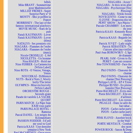
bébés
NIAGARA - Assez !
Mike BRANT - Summertime
NIAGARA - Je dois m'en aller
pour Mademoiselle
NIAGARA - Psychotrope [Test
MILLIAT FRÈRES - Super
Pressing]
Surprise Party n° 8
NIAGARA - Tchiki boum
MONTY - Moi je préfère la
NOVECENTO - Come to me
France
O-ZONE - Dragostea din teï
MORRISSEY - The last of the
PÉPIT' SHOW - Aye Pépito !
famous international playboys
Pascale CHAMBRY - Les mots
MOVIE MUSIC - Stars de la
du jour
pub
Patricia KAAS - Kennedy Rose
Natali KAUFMANN - Lover
(remix)
Natali KAUFMANN - Lover
Patricia KAAS - Regarde les
(bleu)
riches
NATALYS - Ses premiers cris
Patrick JUVET - Lady night
NIAGARA - Flammes de l'enfer
Patrick SÉBASTIEN - Tu
NIAGARA - Flammes de l'enfer
t'laisses aller (ma vieille)
(maxi)
Paul-Jean BOROWSKY - L'âge
Nicole CROISILLE - L'été
de diamant
NICOLETTA - Un homme
PEARL JAM - Given to fly
Nina HAGEN - Hold me
PERET - Late mi corazon
Nino FERRER - La Carmencita
Pete TOWNSHEND - Face the
[White Label]
face
Nino ROTA - O Venise, Venaga,
Phil O'KINS - Chasseur de
Venus
charme
NOUCHKAÏ - Différence
Phil O'KINS - Chasseur de
NUTS - Rock'n'Nuts 2, Wooly
charme [Test Pressing]
bully/The letter
Philippe LAVIL - EP 4 Titres
OLYMPICS - Mine exclusively
Philippe RUSSO - En pleine
[White Label]
lumière [Test Pressing]
ORCHESTRE ROUGE -
Pierre BACHELET - Écris-moi
Seconds grate
Pierre BACHELET - Elle est
Parade de variétés LA VACHE
d'ailleurs
QUI RIT
Pierre BACHELET - Les corons
PARIS MATCH - Le Pape Jean
PIGALLE - Dans la salle du
XXIII vous parle
bar-tabac...
PARIS PALACE HOTEL -
PIJON - Cache-cache party
Ramona
PIJON - Cache-cache party
Pascal DANEL - Les neiges du
(remix)
Kilimandjaro
PINK FLOYD - Another brick
PASSION FODDER - I'd sell
in the Wall ²
my soul to God
PORTE MENTAUX - Combat
Patricia KAAS - Une dernière
des races
semaine à New York
POWER ROCK - Saxon & Deep
Paul McCARTNEY - Once upon
Purple