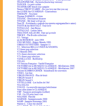
TÉLÉPOPMUSIK - Da hoola (hoola hop version)
TANGER - Le petit soldat
TECHNIKART french tour sampler
Terence TRENT D'ARBY - Do you love me like you say
the GUIDE/the GUARDIAN - Glastonbury
THERAPY - Nowhere
Thomas DARMON - 4 titres
TITANIC - Destination disaster
TITANIC - My heart will go on
Tom ZÉ - Estudando o pagode (na opereta segregamulher e amor)
TOOTS & the MAYTALS - True love
TOTALGAZ - Jazz Bossa
TOTALGAZ - Latino Salsa
TRACTION AILLEURS - Faut qu'ça roule
TRICKY - The B-side collection
U2 - Vertigo
un été ROSEBUD - juin 1994
UNO MUNDO - Happy Mundo 1995
URBAN OUTFITTERS - Sampler 11
V2 - Sélection BELLA UNION & WICHITA
V2 finest pop selection
V2 Rentrée 2005
V2's finest electronic selection
V2's finest pop selection
VANILLA ICE - RollEmUp
VEGAS
VF-Version Française - Variété Française
VICTOIRES de la MUSIQUE CLASSIQUE - Révélations 2006
VICTOIRES de la MUSIQUE CLASSIQUE - Révélations 2007
Vincent KAMBOUCHNER - Soundtrack for souvenirs
VINES - Get free
VIRGIN FRANCE - Plus de bruit
VIRGIN Sound 4
VIRGIN Sound 5
VITTELLOISE - Les bulles de l'été
Viva SALSA
VOGUE - La nouvelle musique brésilienne
Vous allez aimer le CLASSIQUE
VRP - Vacances prolongées [coffret]
VSF - Un CD pour leurs vies
WAGNER - Parsifal
WARNER - Summersounds 2000
WARP - Sampler Printemps 2001
Warren G - I shot the sheriff