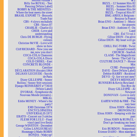
session volume 1
& 2
Billy Joe ROYAL - Test
BIZZL - 12 Sommer Hits 82
Pressing [White Label]
BIZZL - Sommer Hits 83
BOBBY & THE MIDNITES -
BIZZL - Sommer Hits 84
Where the beat meets the street
BIZZL - Tropical Hits 87
BRASIL EXPORT 73 - Brussels
BMG ARIOLA Belgium -
Trade Fair
Bonjour la France
CBS - 4 slows enchaînés
Brian ENO - Ambient 1 - Music
CBS - Slows 87
for airports
CHARLIE - Charlie (5)
Brian ENO - Ambient 4 - On
CHER - Love and
Land
understanding
CBS - Été 73 vol.1
Chris DE BURGH - Flying
Céline DION - I'm alive
colours
Céline DION - My heart will go
Christine McVIE - Love will
on
show us how
CHILL FAC-TORR - Twist
Cliff RICHARD - Now you see
(round'n'round)
me, now you don't
CHURCH - Starfish
COCA-COLA Chansons
CLASH - The Magnificent
COCA-COLA Disco
Seven / The Call Up
COLD CHISEL - East
CULTURE DANCE 7 - House
CONCRETE BLONDE -
Mix
Caroline
CURE - Pornography
DÉCLARATION (fiscale) 1964
DAVE - Dave [White Label]
DELHAY/LECOUDE - Succès
Debbie HARRY - Rockbird
de Paris
DEVO - Q: Are we not men?
Dizzy GILLESPIE - Sonny
DEXYS MIDNIGHT
Rollins / Sonny Stitt sessions
RUNNERS & Kevin Rowland -
Django REINHARDT n°73610
Too-Rye-Ay
[White Label]
Dizzy GILLESPIE - At
DVORAK - Symphonie du
Newport
Nouveau Monde (extraits) -
DONOVAN - Love is only
MIKAL
feeling
Eddie MONEY - Where's the
EARTH WIND & FIRE - The
party?
very best
EMI Christmas 1974
Elton JOHN - Believe
ENCYCLOPAEDIA
[MONOFACE]
UNIVERSALIS 1972
Elton JOHN - Sleeping with the
ERATO - Concert sur 3 siècles
past
FLESH FOR LULU - Final
Elton JOHN & RUPAUL -
vinyl (and live flesh)
Don't go breaking my heart
George WINSTON - December
(remixes)
Gilles LANGOUREAU
Eric BURDON - Starportrait
Hommage à Mado ROBIN
Etienne DAHO - Mon manège à
HONDA - Wake up!
moi