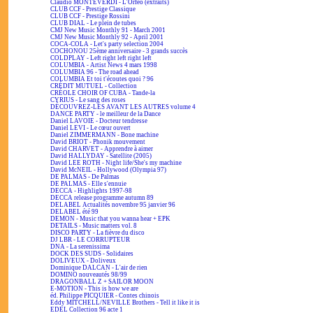
Claudio MONTEVERDI - L'Orfeo (extraits)
CLUB CCF - Prestige Classique
CLUB CCF - Prestige Rossini
CLUB DIAL - Le plein de tubes
CMJ New Music Monthly 91 - March 2001
CMJ New Music Monthly 92 - April 2001
COCA-COLA - Let's party selection 2004
COCHONOU 25ème anniversaire - 3 grands succès
COLDPLAY - Left right left right left
COLUMBIA - Artist News 4 mars 1998
COLUMBIA 96 - The road ahead
COLUMBIA Et toi t'écoutes quoi ? 96
CRÉDIT MUTUEL - Collection
CRÉOLE CHOIR OF CUBA - Tande-la
CYRIUS - Le sang des roses
DÉCOUVREZ-LES AVANT LES AUTRES volume 4
DANCE PARTY - le meilleur de la Dance
Daniel LAVOIE - Docteur tendresse
Daniel LEVI - Le cœur ouvert
Daniel ZIMMERMANN - Bone machine
David BRIOT - Phonik mouvement
David CHARVET - Apprendre à aimer
David HALLYDAY - Satellite (2005)
David LEE ROTH - Night life/She's my machine
David McNEIL - Hollywood (Olympia 97)
DE PALMAS - De Palmas
DE PALMAS - Elle s'ennuie
DECCA - Highlights 1997-98
DECCA release programme autumn 89
DELABEL Actualités novembre 95 janvier 96
DELABEL été 99
DEMON - Music that you wanna hear + EPK
DETAILS - Music matters vol. 8
DISCO PARTY - La fièvre du disco
DJ LBR - LE CORRUPTEUR
DNA - La serenissima
DOCK DES SUDS - Solidaires
DOLIVEUX - Doliveux
Dominique DALCAN - L'air de rien
DOMINO nouveautés 98/99
DRAGONBALL Z + SAILOR MOON
E-MOTION - This is how we are
éd. Philippe PICQUIER - Contes chinois
Eddy MITCHELL/NEVILLE Brothers - Tell it like it is
EDEL Collection 96 acte 1