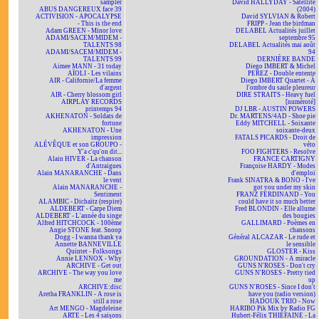
sampler
David HALLYDAY - Satellite
ABUS DANGEREUX face 39
(2004)
ACTIVISION - APOCALYPSE
David SYLVIAN & Robert
- This is the end
FRIPP - Jean the birdman
Adam GREEN - Minor love
DELABEL Actualités juillet
ADAMI/SACEM/MIDEM -
septembre 95
TALENTS 98
DELABEL Actualités mai août
ADAMI/SACEM/MIDEM -
94
TALENTS 99
DERNIÈRE BANDE
Aimee MANN - 31 today
Diego IMBERT & Michel
AÏOLI - Les vilains
PEREZ - Double entente
AIR - Californie/La femme
Diego IMBERT Quartet - À
d'argent
l'ombre du saule pleureur
AIR - Cherry blossom girl
DIRE STRAITS - Heavy fuel
AIRPLAY RECORDS
[numéroté]
printemps 94
DJ LBR - AUSTIN POWERS
AKHENATON - Soldats de
Dr. MARTENS/4AD - Shoe pie
fortune
Eddy MITCHELL - Soixante
AKHENATON - Une
soixante-deux
impression
FATALS PICARDS - Droit de
ALÉVÊQUE et son GROUPO -
véto
Y'a c'qu'on dit...
FOO FIGHTERS - Resolve
Alain HIVER - La chanson
FRANCE CARTIGNY
d'Antraigues
Françoise HARDY - Modes
Alain MANARANCHE - Dans
d'emploi
le vent
Frank SINATRA & BONO - I've
Alain MANARANCHE -
got you under my skin
Sentiment
FRANZ FERDINAND - You
ALAMBIC - Dichaïtz (respire)
could have it so much better
ALDEBERT - Carpe Diem
Fred BLONDIN - Elle allume
ALDEBERT - L'année du singe
des bougies
Alfred HITCHCOCK - 100ème
GALLIMARD - Poèmes en
Angie STONE feat. Snoop
chansons
Dogg - I wanna thank ya
Général ALCAZAR - Le rude et
Annette BANNEVILLE
le sensible
Quintet - Folksongs
GLOSTER - Kiss
Annie LENNOX - Why
GROUNDATION - A miracle
ARCHIVE - Get out
GUNS N'ROSES - Don't cry
ARCHIVE - The way you love
GUNS N'ROSES - Pretty tied
me
up
ARCHIVE:disc
GUNS N'ROSES - Since I don't
Aretha FRANKLIN - A rose is
have you (radio version)
still a rose
HADOUK TRIO - Now
Art MENGO - Magdeleine
HARIBO Pik Mix by Radio FG
ARTE - Les 4 saisons
Hubert-Félix THIÉFAINE - La