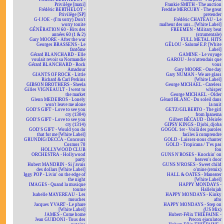
Privilège [maxi]
Frankie SMITH - The auction
Frédéric BERTHELOT -
Freddie MERCURY - The great
Privilège [SP]
pretender
G-I JOE - (I'm sorry) Don't
Frédéric CHATEAU - Le
worry tonite
malheur des uns... [White Label]
GÉNÉRATION 60 - Hits des
FREEMEN - Military beat
années 60 (1 & 2)
(strumentale)
Gary MOORE - After the war
FULL METAL HITS
Georges BRASSENS - Le
GÉLOU - Salomé E.P. [White
fantôme
Label]
Gérard BLANCHARD - Elle
GAMINE - Le voyage
voulait revoir sa Normandie
GAROU - Je n'attendais que
Gérard BLANCHARD - Rock
vous
Amadour
Gary MOORE - One day
GIANTS OF ROCK - Little
Gary NUMAN - We are glass
Richard & Carl Perkins
[White Label]
GIBSON BROTHERS - Sheela
George MICHAEL - Careless
Gilles VIGNEAULT - I went to
whisper
the market
George MICHAEL - Older
Glenn MEDEIROS - Lonely
Gérard BLANC - Du soleil dans
won't leave me alone
la nuit
GOD'S GIFT - Love to see you
GETZ/GILBERTO - The girl
cry (1304)
from Ipanema
GOD'S GIFT - Love to see you
Gilbert BÉCAUD - Désirée
cry (1314)
GIPSY KINGS - Djobi, djoba
GOD'S GIFT - Would you do
GOGOL 1er - Voilà des paroles
that for me [White Label]
faciles à comprendre
GRUNDIG/DECCA - Concours
GOLD - Laissez-nous chanter
Cosmos 70
GOLD - Tropicana / T'es pas
HOLLYWOOD CLUB
fou
ORCHESTRA - Hollywood
GUNS N'ROSES - Knockin' on
party
heaven's door
Hubert MANDRIN - Si j'avais
GUNS N'ROSES - Sweet child
des dollars [White Label]
o'mine (remix)
Iggy POP - Livin' on the edge of
HALL & OATES - Maneater
the night
[White Label]
IMAGES - Quand la musique
HAPPY MONDAYS -
tourne
Hallelujah
Isabelle MAYEREAU - Les
HAPPY MONDAYS - Kinky
mouches
afro
Jacques YVART - Le phare
HAPPY MONDAYS - Step on
[White Label]
(US Mix)
JAMES - Come home
Hubert-Félix THIÉFAINE -
Jean GUIDONI - Tous des
Precox ejaculator