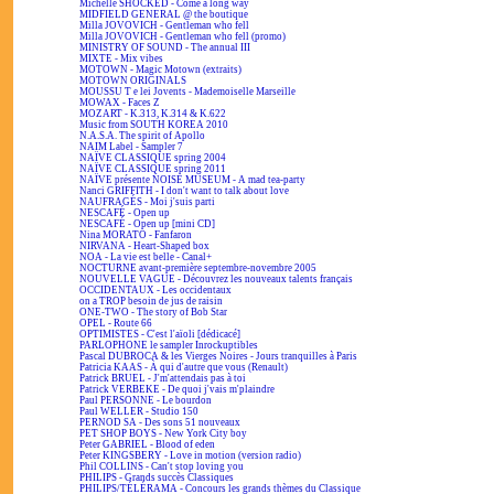
Michelle SHOCKED - Come a long way
MIDFIELD GENERAL @ the boutique
Milla JOVOVICH - Gentleman who fell
Milla JOVOVICH - Gentleman who fell (promo)
MINISTRY OF SOUND - The annual III
MIXTE - Mix vibes
MOTOWN - Magic Motown (extraits)
MOTOWN ORIGINALS
MOUSSU T e lei Jovents - Mademoiselle Marseille
MOWAX - Faces Z
MOZART - K.313, K.314 & K.622
Music from SOUTH KOREA 2010
N.A.S.A. The spirit of Apollo
NAIM Label - Sampler 7
NAÏVE CLASSIQUE spring 2004
NAÏVE CLASSIQUE spring 2011
NAÏVE présente NOISE MUSEUM - A mad tea-party
Nanci GRIFFITH - I don't want to talk about love
NAUFRAGÉS - Moi j'suis parti
NESCAFÉ - Open up
NESCAFÉ - Open up [mini CD]
Nina MORATO - Fanfaron
NIRVANA - Heart-Shaped box
NOA - La vie est belle - Canal+
NOCTURNE avant-première septembre-novembre 2005
NOUVELLE VAGUE - Découvrez les nouveaux talents français
OCCIDENTAUX - Les occidentaux
on a TROP besoin de jus de raisin
ONE-TWO - The story of Bob Star
OPEL - Route 66
OPTIMISTES - C'est l'aïoli [dédicacé]
PARLOPHONE le sampler Inrockuptibles
Pascal DUBROCA & les Vierges Noires - Jours tranquilles à Paris
Patricia KAAS - À qui d'autre que vous (Renault)
Patrick BRUEL - J'm'attendais pas à toi
Patrick VERBEKE - De quoi j'vais m'plaindre
Paul PERSONNE - Le bourdon
Paul WELLER - Studio 150
PERNOD SA - Des sons 51 nouveaux
PET SHOP BOYS - New York City boy
Peter GABRIEL - Blood of eden
Peter KINGSBERY - Love in motion (version radio)
Phil COLLINS - Can't stop loving you
PHILIPS - Grands succès Classiques
PHILIPS/TÉLÉRAMA - Concours les grands thèmes du Classique