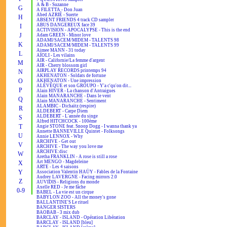
A & B - Suzanne
G
A FILETTA - Don Juan
Abed AZRIÉ - Suerte
H
ABSENT FRIENDS 4 track CD sampler
ABUS DANGEREUX face 39
I
ACTIVISION - APOCALYPSE - This is the end
J
Adam GREEN - Minor love
ADAMI/SACEM/MIDEM - TALENTS 98
K
ADAMI/SACEM/MIDEM - TALENTS 99
Aimee MANN - 31 today
L
AÏOLI - Les vilains
AIR - Californie/La femme d'argent
M
AIR - Cherry blossom girl
AIRPLAY RECORDS printemps 94
N
AKHENATON - Soldats de fortune
O
AKHENATON - Une impression
ALÉVÊQUE et son GROUPO - Y'a c'qu'on dit...
P
Alain HIVER - La chanson d'Antraigues
Alain MANARANCHE - Dans le vent
Q
Alain MANARANCHE - Sentiment
ALAMBIC - Dichaïtz (respire)
R
ALDEBERT - Carpe Diem
ALDEBERT - L'année du singe
S
Alfred HITCHCOCK - 100ème
T
Angie STONE feat. Snoop Dogg - I wanna thank ya
Annette BANNEVILLE Quintet - Folksongs
U
Annie LENNOX - Why
ARCHIVE - Get out
V
ARCHIVE - The way you love me
ARCHIVE:disc
W
Aretha FRANKLIN - A rose is still a rose
Art MENGO - Magdeleine
X
ARTE - Les 4 saisons
Y
Association Valentin HAÜY - Fables de la Fontaine
Audrey LAVERGNE - Facing mirrors 2.0
Z
AUVIDIS - Religions du monde
Axelle RED - Je me fâche
0-9
BABEL - La vie est un cirque
BABYLON ZOO - All the money's gone
BALLANTINE'S Le rituel
BANGER SISTERS
BAOBAB - 3 mix dub
BARCLAY - ISLAND - Opération Libération
BARCLAY - ISLAND [bleu]