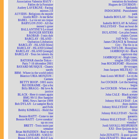
Association Valentin HAÜY -
tentation du bonheur
Fables de la Fontaine
Hugues de COURSON -
Audrey LAVERGNE - Facing
Sankanda
mirrors 2.0
INDOCHINE - Punishment
AUVIDIS - Religions du monde
park
Axelle RED - Je me fâche
Isabelle BOULAY - Tout un
BABEL - La vie est un cirque
jour
BABYLON ZOO - All the
Isabelle BOULAY & Johnny
money's gone
HALLYDAY - Tout au bout de
BALLANTINE'S Le rituel
nos peines
BANGER SISTERS
ISULATINE - Les plus beaux
BAOBAB - 3 mix dub
chants Corses
BARCLAY - ISLAND -
JAD WIO - Victor
Opération Libération
James CHANCE & Terminal
BARCLAY - ISLAND [bleu]
City - The fix is in
BARCLAY - ISLAND [crème]
James TAYLOR - Hourglass
BARCLAY - ISLAND [orange]
JAMIROQUAI - Black
BARCLAY - Tous les talents du
capricorn day
monde 2
JAMIROQUAI - High times,
BATOFAR cherche Tokyo -
singles 1992-2006
Paris 7-16 décembre 2001
Jean ROCHEFORT - Histoires
BAYARD MUSIQUE - Chants
de voyages
sacrés
Jean-Jacques MILTEAU - JJ
BBM - Where in the world (edit)
Milteau
Béatrice URIA-MONZON -
Jean-Louis MURAT - Le cri du
Carmen
papillon
BETTY BOOP - 1001 nuits
Joe COCKER - Let the healing
Bill DERAIME - Qui a bu
begin
Billy BRAGG - Mr love &
Joe COCKER - When a woman
justice
cries
BLACK - Here it comes again
John CALE - Black acetate
BMG 99/11 Hot Sampler
PROMO
BMG News Janvier 1999
Johnny HALLYDAY - Les
Bob DYLAN - Le sampler Rock
duos inédits
and Folk
Johnny HALLYDAY - Rester
Bobby KIMBALL - Hold the
libre
line
Johnny HALLYDAY - Succès
Bonnie RAITT - Come to me
garantis
Bonnie RAITT - Love sneakin'
Johnny HALLYDAY - Un jour
up on you
viendra ²
BRETT - Trois nuits par
Jordi SAVALL/HESPERION
semaine
XXI - Don Quijote de la
Brian McFADDEN - Real to me
Mancha
Brock LANDARS - S.M.D.U.
Julie ZENATTI - À quoi ça sert
Bruno COULAIS - B.O.F. Les
Julie ZENATTI - Mon ami pour