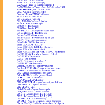
BARCLAY - ISLAND [crème]
BARCLAY - ISLAND [orange]
BARCLAY - Tous les talents du monde 2
BATOFAR cherche Tokyo - Paris 7-16 décembre 2001
BAYARD MUSIQUE - Chants sacrés
BBM - Where in the world (edit)
Béatrice URIA-MONZON - Carmen
BETTY BOOP - 1001 nuits
Bill DERAIME - Qui a bu
Billy BRAGG - Mr love & justice
BLACK - Here it comes again
BMG 99/11 Hot Sampler
BMG News Janvier 1999
Bob DYLAN - Le sampler Rock and Folk
Bobby KIMBALL - Hold the line
Bonnie RAITT - Come to me
Bonnie RAITT - Love sneakin' up on you
BRETT - Trois nuits par semaine
Brian McFADDEN - Real to me
Brock LANDARS - S.M.D.U.
Bruno COULAIS - B.O.F. Les Choristes
Bryan ADAMS - Summer of 69
Bryan ADAMS/Rod STEWART/STING - All for love
CACHAREL & Real World Records - Gifted
CADBURY's Top cookies
CAKE - The distance
CALI - C'est quand le bonheur ?
CARHARTT - Old new soul
Carole KING tribute - Tapestry revisited
Caroline LEGRAND - Comme un train qui roule
CASINO - Maintenant c'est à vous de jouer
CBS - Demain tout le monde en parlera
Céline DION - Live (for the one I love)
CERRUTI 1881 et le cinéma
CESAR COLLECTOR Canal+
CHAMOIS D'OR - Les grandes musiques de films
CHEVROLET - Legends volume 2
CHOUBENE - Lila
Chris REA - God's great banana skin
Christophe MALI - Je vous emmène
CINÉ 16 - Les meilleures B.O.F. (1998)
CINÉ 16 - Les meilleures B.O.F. (1999)
CINEMATICS - Maybe someday
CINEMIX - Antoine Duhamel / Ennio Morricone
Claude FRANÇOIS - Collection Artistes de Légende