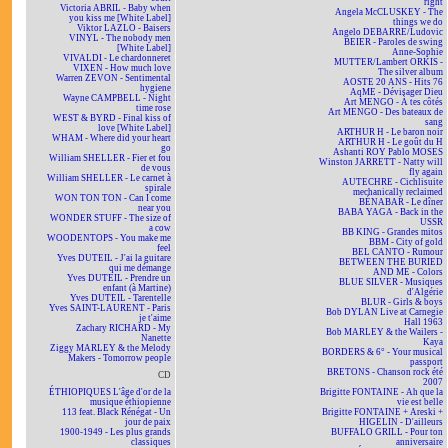
right
Victoria ABRIL - Baby when
Angela McCLUSKEY - The
you kiss me [White Label]
things we do
Viktor LAZLO - Baisers
Angelo DEBARRE/Ludovic
VINYL - The nobody men
BEIER - Paroles de swing
[White Label]
Anne-Sophie
VIVALDI - Le chardonneret
MUTTER/Lambert ORKIS -
VIXEN - How much love
The silver album
Warren ZEVON - Sentimental
AOSTE 20 ANS - Hits 76
hygiene
AqME - Dévisager Dieu
Wayne CAMPBELL - Night
Art MENGO - À tes côtés
time rose
Art MENGO - Des bateaux de
WEST & BYRD - Final kiss of
sang
love [White Label]
ARTHUR H - Le baron noir
WHAM - Where did your heart
ARTHUR H - Le goût du H
go
Ashanti ROY Pablo MOSES
William SHELLER - Fier et fou
Winston JARRETT - Natty will
de vous
fly again
William SHELLER - Le carnet à
AUTECHRE - Cichlisuite
spirale
mechanically reclaimed
WON TON TON - Can I come
BÉNABAR - Le dîner
near you
BABA YAGA - Back in the
WONDER STUFF - The size of
USSR
a cow
BB KING - Grandes mitos
WOODENTOPS - You make me
BBM - City of gold
feel
BEL CANTO - Rumour
Yves DUTEIL - J'ai la guitare
BETWEEN THE BURIED
qui me démange
AND ME - Colors
Yves DUTEIL - Prendre un
BLUE SILVER - Musiques
enfant (à Martine)
d'Algérie
Yves DUTEIL - Tarentelle
BLUR - Girls & boys
Yves SAINT-LAURENT - Paris
Bob DYLAN Live at Carnegie
je t'aime
Hall 1963
Zachary RICHARD - My
Bob MARLEY & the Wailers -
Nanette
Kaya
Ziggy MARLEY & the Melody
BORDERS & 6° - Your musical
Makers - Tomorrow people
passport
BRETONS - Chanson rock été
CD
2007
ÉTHIOPIQUES L'âge d'or de la
Brigitte FONTAINE - Ah que la
musique éthiopienne
vie est belle
113 feat. Black Rénégat - Un
Brigitte FONTAINE + Areski +
jour de paix
HIGELIN - D'ailleurs
1900-1949 - Les plus grands
BUFFALO GRILL - Pour ton
classiques
anniversaire