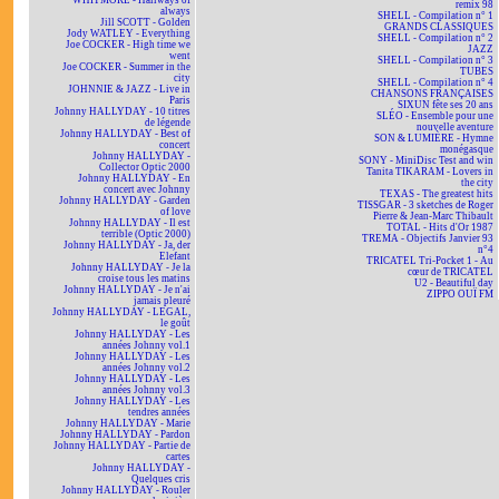
WHITMORE - Hallways of
remix 98
always
SHELL - Compilation n° 1
Jill SCOTT - Golden
GRANDS CLASSIQUES
Jody WATLEY - Everything
SHELL - Compilation n° 2
Joe COCKER - High time we
JAZZ
went
SHELL - Compilation n° 3
Joe COCKER - Summer in the
TUBES
city
SHELL - Compilation n° 4
JOHNNIE & JAZZ - Live in
CHANSONS FRANÇAISES
Paris
SIXUN fête ses 20 ans
Johnny HALLYDAY - 10 titres
SLÉO - Ensemble pour une
de légende
nouvelle aventure
Johnny HALLYDAY - Best of
SON & LUMIÈRE - Hymne
concert
monégasque
Johnny HALLYDAY -
SONY - MiniDisc Test and win
Collector Optic 2000
Tanita TIKARAM - Lovers in
Johnny HALLYDAY - En
the city
concert avec Johnny
TEXAS - The greatest hits
Johnny HALLYDAY - Garden
TISSGAR - 3 sketches de Roger
of love
Pierre & Jean-Marc Thibault
Johnny HALLYDAY - Il est
TOTAL - Hits d'Or 1987
terrible (Optic 2000)
TREMA - Objectifs Janvier 93
Johnny HALLYDAY - Ja, der
n°4
Elefant
TRICATEL Tri-Pocket 1 - Au
Johnny HALLYDAY - Je la
cœur de TRICATEL
croise tous les matins
U2 - Beautiful day
Johnny HALLYDAY - Je n'ai
ZIPPO OUÏ FM
jamais pleuré
Johnny HALLYDAY - LEGAL,
le goût
Johnny HALLYDAY - Les
années Johnny vol.1
Johnny HALLYDAY - Les
années Johnny vol.2
Johnny HALLYDAY - Les
années Johnny vol.3
Johnny HALLYDAY - Les
tendres années
Johnny HALLYDAY - Marie
Johnny HALLYDAY - Pardon
Johnny HALLYDAY - Partie de
cartes
Johnny HALLYDAY -
Quelques cris
Johnny HALLYDAY - Rouler