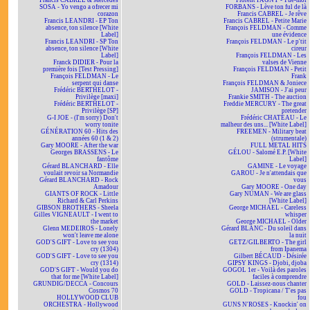
Francis CABREL & Mercedes
Florent PAGNY - Tue-moi
SOSA - Yo vengo a ofrecer mi
FORBANS - Lève ton ful de là
corazon
Francis CABREL - Je rêve
Francis LEANDRI - EP Ton
Francis CABREL - Petite Marie
absence, ton silence [White
François FELDMAN - Comme
Label]
une évidence
Francis LEANDRI - SP Ton
François FELDMAN - Le p'tit
absence, ton silence [White
cireur
Label]
François FELDMAN - Les
Franck DIDIER - Pour la
valses de Vienne
première fois [Test Pressing]
François FELDMAN - Petit
François FELDMAN - Le
Frank
serpent qui danse
François FELDMAN & Joniece
Frédéric BERTHELOT -
JAMISON - J'ai peur
Privilège [maxi]
Frankie SMITH - The auction
Frédéric BERTHELOT -
Freddie MERCURY - The great
Privilège [SP]
pretender
G-I JOE - (I'm sorry) Don't
Frédéric CHATEAU - Le
worry tonite
malheur des uns... [White Label]
GÉNÉRATION 60 - Hits des
FREEMEN - Military beat
années 60 (1 & 2)
(strumentale)
Gary MOORE - After the war
FULL METAL HITS
Georges BRASSENS - Le
GÉLOU - Salomé E.P. [White
fantôme
Label]
Gérard BLANCHARD - Elle
GAMINE - Le voyage
voulait revoir sa Normandie
GAROU - Je n'attendais que
Gérard BLANCHARD - Rock
vous
Amadour
Gary MOORE - One day
GIANTS OF ROCK - Little
Gary NUMAN - We are glass
Richard & Carl Perkins
[White Label]
GIBSON BROTHERS - Sheela
George MICHAEL - Careless
Gilles VIGNEAULT - I went to
whisper
the market
George MICHAEL - Older
Glenn MEDEIROS - Lonely
Gérard BLANC - Du soleil dans
won't leave me alone
la nuit
GOD'S GIFT - Love to see you
GETZ/GILBERTO - The girl
cry (1304)
from Ipanema
GOD'S GIFT - Love to see you
Gilbert BÉCAUD - Désirée
cry (1314)
GIPSY KINGS - Djobi, djoba
GOD'S GIFT - Would you do
GOGOL 1er - Voilà des paroles
that for me [White Label]
faciles à comprendre
GRUNDIG/DECCA - Concours
GOLD - Laissez-nous chanter
Cosmos 70
GOLD - Tropicana / T'es pas
HOLLYWOOD CLUB
fou
ORCHESTRA - Hollywood
GUNS N'ROSES - Knockin' on