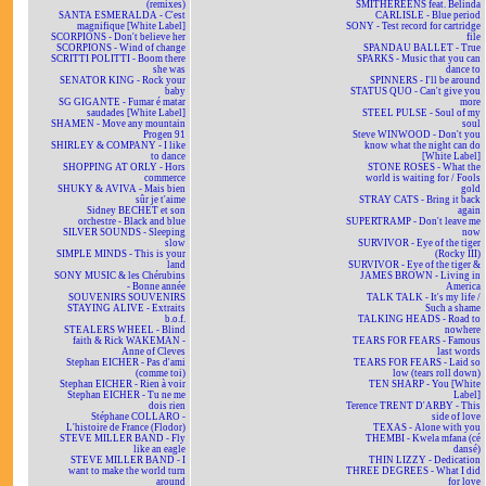
(remixes)
SMITHEREENS feat. Belinda
SANTA ESMERALDA - C'est
CARLISLE - Blue period
magnifique [White Label]
SONY - Test record for cartridge
SCORPIONS - Don't believe her
file
SCORPIONS - Wind of change
SPANDAU BALLET - True
SCRITTI POLITTI - Boom there
SPARKS - Music that you can
she was
dance to
SENATOR KING - Rock your
SPINNERS - I'll be around
baby
STATUS QUO - Can't give you
SG GIGANTE - Fumar é matar
more
saudades [White Label]
STEEL PULSE - Soul of my
SHAMEN - Move any mountain
soul
Progen 91
Steve WINWOOD - Don't you
SHIRLEY & COMPANY - I like
know what the night can do
to dance
[White Label]
SHOPPING AT ORLY - Hors
STONE ROSES - What the
commerce
world is waiting for / Fools
SHUKY & AVIVA - Mais bien
gold
sûr je t'aime
STRAY CATS - Bring it back
Sidney BECHET et son
again
orchestre - Black and blue
SUPERTRAMP - Don't leave me
SILVER SOUNDS - Sleeping
now
slow
SURVIVOR - Eye of the tiger
SIMPLE MINDS - This is your
(Rocky III)
land
SURVIVOR - Eye of the tiger &
SONY MUSIC & les Chérubins
JAMES BROWN - Living in
- Bonne année
America
SOUVENIRS SOUVENIRS
TALK TALK - It's my life /
STAYING ALIVE - Extraits
Such a shame
b.o.f.
TALKING HEADS - Road to
STEALERS WHEEL - Blind
nowhere
faith & Rick WAKEMAN -
TEARS FOR FEARS - Famous
Anne of Cleves
last words
Stephan EICHER - Pas d'ami
TEARS FOR FEARS - Laid so
(comme toi)
low (tears roll down)
Stephan EICHER - Rien à voir
TEN SHARP - You [White
Stephan EICHER - Tu ne me
Label]
dois rien
Terence TRENT D'ARBY - This
Stéphane COLLARO -
side of love
L'histoire de France (Flodor)
TEXAS - Alone with you
STEVE MILLER BAND - Fly
THEMBI - Kwela mfana (cé
like an eagle
dansé)
STEVE MILLER BAND - I
THIN LIZZY - Dedication
want to make the world turn
THREE DEGREES - What I did
around
for love