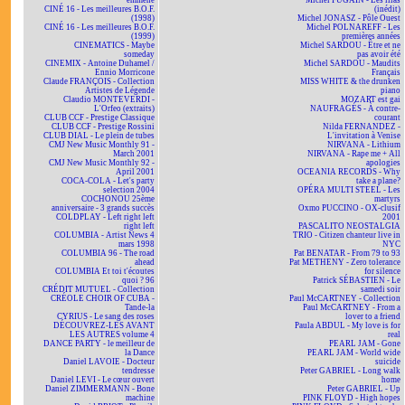
emmène
Michel FUGAIN - Les lilas
CINÉ 16 - Les meilleures B.O.F.
(inédit)
(1998)
Michel JONASZ - Pôle Ouest
CINÉ 16 - Les meilleures B.O.F.
Michel POLNAREFF - Les
(1999)
premières années
CINEMATICS - Maybe
Michel SARDOU - Être et ne
someday
pas avoir été
CINEMIX - Antoine Duhamel /
Michel SARDOU - Maudits
Ennio Morricone
Français
Claude FRANÇOIS - Collection
MISS WHITE & the drunken
Artistes de Légende
piano
Claudio MONTEVERDI -
MOZART est gai
L'Orfeo (extraits)
NAUFRAGÉS - À contre-
CLUB CCF - Prestige Classique
courant
CLUB CCF - Prestige Rossini
Nilda FERNANDEZ -
CLUB DIAL - Le plein de tubes
L'invitation à Venise
CMJ New Music Monthly 91 -
NIRVANA - Lithium
March 2001
NIRVANA - Rape me + All
CMJ New Music Monthly 92 -
apologies
April 2001
OCEANIA RECORDS - Why
COCA-COLA - Let's party
take a plane?
selection 2004
OPÉRA MULTI STEEL - Les
COCHONOU 25ème
martyrs
anniversaire - 3 grands succès
Oxmo PUCCINO - OX-clusif
COLDPLAY - Left right left
2001
right left
PASCALITO NEOSTALGIA
COLUMBIA - Artist News 4
TRIO - Citizen chanteur live in
mars 1998
NYC
COLUMBIA 96 - The road
Pat BENATAR - From 79 to 93
ahead
Pat METHENY - Zero tolerance
COLUMBIA Et toi t'écoutes
for silence
quoi ? 96
Patrick SÉBASTIEN - Le
CRÉDIT MUTUEL - Collection
samedi soir
CRÉOLE CHOIR OF CUBA -
Paul McCARTNEY - Collection
Tande-la
Paul McCARTNEY - From a
CYRIUS - Le sang des roses
lover to a friend
DÉCOUVREZ-LES AVANT
Paula ABDUL - My love is for
LES AUTRES volume 4
real
DANCE PARTY - le meilleur de
PEARL JAM - Gone
la Dance
PEARL JAM - World wide
Daniel LAVOIE - Docteur
suicide
tendresse
Peter GABRIEL - Long walk
Daniel LEVI - Le cœur ouvert
home
Daniel ZIMMERMANN - Bone
Peter GABRIEL - Up
machine
PINK FLOYD - High hopes