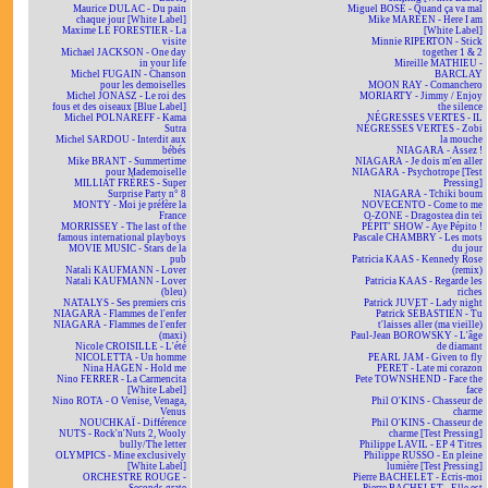
Maurice DULAC - Du pain
Miguel BOSÉ - Quand ça va mal
chaque jour [White Label]
Mike MAREEN - Here I am
Maxime LE FORESTIER - La
[White Label]
visite
Minnie RIPERTON - Stick
Michael JACKSON - One day
together 1 & 2
in your life
Mireille MATHIEU -
Michel FUGAIN - Chanson
BARCLAY
pour les demoiselles
MOON RAY - Comanchero
Michel JONASZ - Le roi des
MORIARTY - Jimmy / Enjoy
fous et des oiseaux [Blue Label]
the silence
Michel POLNAREFF - Kama
NÉGRESSES VERTES - IL
Sutra
NÉGRESSES VERTES - Zobi
Michel SARDOU - Interdit aux
la mouche
bébés
NIAGARA - Assez !
Mike BRANT - Summertime
NIAGARA - Je dois m'en aller
pour Mademoiselle
NIAGARA - Psychotrope [Test
MILLIAT FRÈRES - Super
Pressing]
Surprise Party n° 8
NIAGARA - Tchiki boum
MONTY - Moi je préfère la
NOVECENTO - Come to me
France
O-ZONE - Dragostea din teï
MORRISSEY - The last of the
PÉPIT' SHOW - Aye Pépito !
famous international playboys
Pascale CHAMBRY - Les mots
MOVIE MUSIC - Stars de la
du jour
pub
Patricia KAAS - Kennedy Rose
Natali KAUFMANN - Lover
(remix)
Natali KAUFMANN - Lover
Patricia KAAS - Regarde les
(bleu)
riches
NATALYS - Ses premiers cris
Patrick JUVET - Lady night
NIAGARA - Flammes de l'enfer
Patrick SÉBASTIEN - Tu
NIAGARA - Flammes de l'enfer
t'laisses aller (ma vieille)
(maxi)
Paul-Jean BOROWSKY - L'âge
Nicole CROISILLE - L'été
de diamant
NICOLETTA - Un homme
PEARL JAM - Given to fly
Nina HAGEN - Hold me
PERET - Late mi corazon
Nino FERRER - La Carmencita
Pete TOWNSHEND - Face the
[White Label]
face
Nino ROTA - O Venise, Venaga,
Phil O'KINS - Chasseur de
Venus
charme
NOUCHKAÏ - Différence
Phil O'KINS - Chasseur de
NUTS - Rock'n'Nuts 2, Wooly
charme [Test Pressing]
bully/The letter
Philippe LAVIL - EP 4 Titres
OLYMPICS - Mine exclusively
Philippe RUSSO - En pleine
[White Label]
lumière [Test Pressing]
ORCHESTRE ROUGE -
Pierre BACHELET - Écris-moi