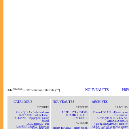
2014/2026
ici
NOUVEAUTÉS
PRE
©b
Re℗roduction interdite (
)
CATALOGUE
NOUVEAUTÉS
ARCHIVES
33 TOURS
33 TOURS
33 TOURS
Alice DONA - De la tendresse
ABBÉ J. SYLVESTRE -
25 ans d'ISRAËL - Renaissance
[ACÉTATE + White Label]
CHAMBORIGAUD
d'une nation
ALLIANZ - Top pop for young
[ACÉTATE]
33ème gala de l'UNION des
people
ARTISTES (1963)
45 TOURS
AMC feiert 20 jahre
4TH & BROADWAY Sampler
André MALRAUX - Discours
ABBA - Lay all your love on me
Sidney BECHET - Silent night /