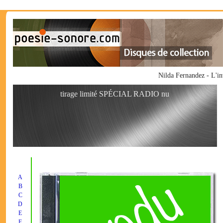
Nilda Fernandez - L'i
tirage limité SPÉCIAL RADIO nu
A
B
C
D
E
F