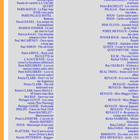
Seconds grate
Pierre BACHELET - Elle est
Parade de variétés LA VACHE
d'ailleurs
QUI RIT
Pierre BACHELET - Les corons
PARIS MATCH - Le Pape Jean
PIGALLE - Dans la salle du
XXIII vous parle
bar-tabac...
PARIS PALACE HOTEL -
PIJON - Cache-cache party
Ramona
PIJON - Cache-cache party
Pascal DANEL - Les neiges du
(remix)
Kilimandjaro
PINK FLOYD - Another brick
PASSION FODDER - I'd sell
in the Wall ²
my soul to God
PORTE MENTAUX - Combat
Patricia KAAS - Une dernière
des races
semaine à New York
POWER ROCK - Saxon & Deep
Paul McCARTNEY - Once upon
Purple
a long ago
PRINCE - Alphabet street
Paul SIMON - The obvious
QUEEN - I want to break free
child
QUEENSRYCHE - Silent
Paula ABDUL - Rush rush
lucidity
PAULETTE de
R.E.M. - The one I love
L'AJACCIENNE - Ça se
Rachid TAHA - Barbès
corse/La boudeuse (dédicacé)
[remixes]
Peter KINGSBERY - Love in
Ray CHARLES - Without a
motion (remix radio edit)
song (1 & 2)
Peter KINGSBERY - Love in
REAL THING - Stone cold love
motion (version radio)
affair
Petula CLARK - Don't cry for
RENAUD - It is not because
me Argentina
you are
Petula CLARK - The old
RENAUD - Jonathan
fashioned way
RENAUD - Marchand de
Petula CLARK/Junior MAGLI -
cailloux
SP biface Juke-Box
RENAUD - Miss Maggie [Juke-
Phil RAY - Save our star
Box]
Philippe GUYOT - Les yeux
RENAUD - Miss Maggie
cernés [Test Pressing]
[Promo]
Philippe SAISSE - Kelbomek
RENAUD - Mistral gagnant
PHILIPS - Vœux de Noël 1958
RENAUD - P'tit voleur
Pierre BACHELET -
RENAULT 4 - Re-prenez le
Marionnettiste
volant avec FANGIO
Pierre LEFEBVRE - 2 succès de
Richie SAMBORA - Mister
Mireille MATHIEU
bluesman
PIJON - Mensonges d'une nuit
Rika ZARAÏ - Aba-nibi
d'été
Rika ZARAÏ - Hava netse
PLATTERS - You'll never never
bamahol
know [White Label]
RIMSHOTS - Do what you feel
Punchs PITTERSON - Reggae-
RITA MITSOUKO - Andy + Un