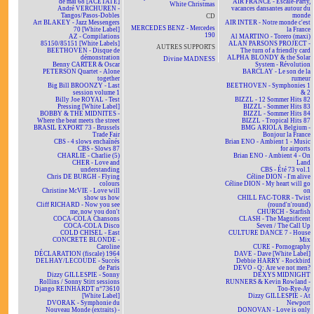
de mai 68 [ACÉTATE]
AIR FRANCE - Escale-Party,
White Christmas
André VERCHUREN -
vacances dansantes autour du
Tangos/Pasos-Dobles
monde
CD
Art BLAKEY - Jazz Messengers
AIR INTER - Notre monde c'est
MERCEDES BENZ - Mercedes
70 [White Label]
la France
190
AZ - Compilations
Al MARTINO - Torero (maxi)
85150/85151 [White Labels]
ALAN PARSONS PROJECT -
AUTRES SUPPORTS
BEETHOVEN - Disque de
The turn of a friendly card
démonstration
ALPHA BLONDY & the Solar
Divine MADNESS
Benny CARTER & Oscar
System - Révolution
PETERSON Quartet - Alone
BARCLAY - Le son de la
together
rumeur
Big Bill BROONZY - Last
BEETHOVEN - Symphonies 1
session volume 1
& 2
Billy Joe ROYAL - Test
BIZZL - 12 Sommer Hits 82
Pressing [White Label]
BIZZL - Sommer Hits 83
BOBBY & THE MIDNITES -
BIZZL - Sommer Hits 84
Where the beat meets the street
BIZZL - Tropical Hits 87
BRASIL EXPORT 73 - Brussels
BMG ARIOLA Belgium -
Trade Fair
Bonjour la France
CBS - 4 slows enchaînés
Brian ENO - Ambient 1 - Music
CBS - Slows 87
for airports
CHARLIE - Charlie (5)
Brian ENO - Ambient 4 - On
CHER - Love and
Land
understanding
CBS - Été 73 vol.1
Chris DE BURGH - Flying
Céline DION - I'm alive
colours
Céline DION - My heart will go
Christine McVIE - Love will
on
show us how
CHILL FAC-TORR - Twist
Cliff RICHARD - Now you see
(round'n'round)
me, now you don't
CHURCH - Starfish
COCA-COLA Chansons
CLASH - The Magnificent
COCA-COLA Disco
Seven / The Call Up
COLD CHISEL - East
CULTURE DANCE 7 - House
CONCRETE BLONDE -
Mix
Caroline
CURE - Pornography
DÉCLARATION (fiscale) 1964
DAVE - Dave [White Label]
DELHAY/LECOUDE - Succès
Debbie HARRY - Rockbird
de Paris
DEVO - Q: Are we not men?
Dizzy GILLESPIE - Sonny
DEXYS MIDNIGHT
Rollins / Sonny Stitt sessions
RUNNERS & Kevin Rowland -
Django REINHARDT n°73610
Too-Rye-Ay
[White Label]
Dizzy GILLESPIE - At
DVORAK - Symphonie du
Newport
Nouveau Monde (extraits) -
DONOVAN - Love is only