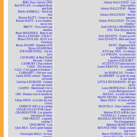
BMG News Janvier 1999
Johnny HALLYDAY - Les
Bob DYLAN - Le sampler Rock
duos inédits
and Folk
Johnny HALLYDAY - Rester
Bobby KIMBALL - Hold the
libre
line
Johnny HALLYDAY - Succès
Bonnie RAITT - Come to me
garantis
Bonnie RAITT - Love sneakin'
Johnny HALLYDAY - Un jour
up on you
viendra ²
BRETT - Trois nuits par
Jordi SAVALL/HESPERION
semaine
XXI - Don Quijote de la
Brian McFADDEN - Real to me
Mancha
Brock LANDARS - S.M.D.U.
Julie ZENATTI - À quoi ça sert
Bruno COULAIS - B.O.F. Les
Julie ZENATTI - Mon ami pour
Choristes
la vie
Bryan ADAMS - Summer of 69
KENT - Hagnesta Hill
Bryan ADAMS/Rod
KMFDM - Nihil
STEWART/STING - All for
KYO feat. SITA - Le chemin
love
LA STRADA - La saison des
CACHAREL & Real World
bouffons (en concert)
Records - Gifted
Laurence EQUILBEY -
CADBURY's Top cookies
ACCENTUS/Transcriptions
CAKE - The distance
Lenny KRAVITZ - In-store play
CALI - C'est quand le bonheur ?
sampler
CARHARTT - Old new soul
les MARACAS - Vivants !
Carole KING tribute - Tapestry
les SHERIFF - Le goût du sang
revisited
et des larmes
Caroline LEGRAND - Comme
LITTLE RIVER BAND - If I get
un train qui roule
lucky
CASINO - Maintenant c'est à
Louis BERTIGNAC - Elle &
vous de jouer
Louis/Bertignacoustic
CBS - Demain tout le monde en
MANAU - La tribu de Dana
parlera
MANO NEGRA - Casa Babylon
Céline DION - Live (for the one
Manu CHAO - Si berie m'était
I love)
contéee
CERRUTI 1881 et le cinéma
MANUELA - Faire l'amour une
CESAR COLLECTOR Canal+
dernière fois
CHAMOIS D'OR - Les grandes
Martine ST-CLAIR & Gino
musiques de films
VANNELLI - L'amour est loi
CHEVROLET - Legends
MASSILIA SOUND SYSTEM -
volume 2
Pas d'arrangement
CHOUBENE - Lila
Matthieu MARTOURET
Chris REA - God's great banana
BOUNCE TRIO - Small streams
skin
big rivers
Christophe MALI - Je vous
Mavis STAPLES - The voice