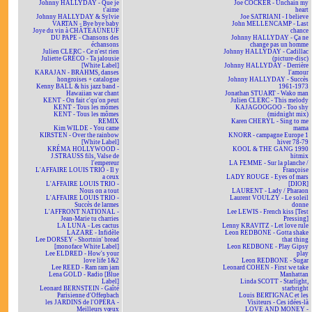
Johnny HALLYDAY - Que je
Joe COCKER - Unchain my
t'aime
heart
Johnny HALLYDAY & Sylvie
Joe SATRIANI - I believe
VARTAN - Bye bye baby
John MELLENCAMP - Last
Joye du vin à CHÂTEAUNEUF
chance
DU PAPE - Chansons des
Johnny HALLYDAY - Ça ne
échansons
change pas un homme
Julien CLERC - Ce n'est rien
Johnny HALLYDAY - Cadillac
Juliette GRÉCO - Ta jalousie
(picture-disc)
[White Label]
Johnny HALLYDAY - Derrière
KARAJAN - BRAHMS, danses
l'amour
hongroises + catalogue
Johnny HALLYDAY - Succès
Kenny BALL & his jazz band -
1961-1973
Hawaiian war chant
Jonathan STUART - Wako man
KENT - On fait c'qu'on peut
Julien CLERC - This melody
KENT - Tous les mômes
KAJAGOOGOO - Too shy
KENT - Tous les mômes
(midnight mix)
REMIX
Karen CHERYL - Sing to me
Kim WILDE - You came
mama
KIRSTEN - Over the rainbow
KNORR - campagne Europe 1
[White Label]
hiver 78-79
KRÉMA HOLLYWOOD -
KOOL & THE GANG 1990
J.STRAUSS fils, Valse de
hitmix
l'empereur
LA FEMME - Sur la planche /
L'AFFAIRE LOUIS TRIO - Il y
Françoise
a ceux
LADY ROUGE - Eyes of mars
L'AFFAIRE LOUIS TRIO -
[DIOR]
Nous on a tout
LAURENT - Lady / Pharaon
L'AFFAIRE LOUIS TRIO -
Laurent VOULZY - Le soleil
Succès de larmes
donne
L'AFFRONT NATIONAL -
Lee LEWIS - French kiss [Test
Jean-Marie tu charries
Pressing]
LA LUNA - Les cactus
Lenny KRAVITZ - Let love rule
LAZARE - Infidèle
Leon REDBONE - Gotta shake
Lee DORSEY - Shortnin' bread
that thing
[monoface White Label]
Leon REDBONE - Play Gipsy
Lee ELDRED - How's your
play
love life 1&2
Leon REDBONE - Sugar
Lee REED - Ram ram jam
Leonard COHEN - First we take
Lena GOLD - Radio [Blue
Manhattan
Label]
Linda SCOTT - Starlight,
Leonard BERNSTEIN - Gaîté
starbright
Parisienne d'Offenbach
Louis BERTIGNAC et les
les JARDINS de l'OPÉRA -
Visiteurs - Ces idées-là
Meilleurs vœux
LOVE AND MONEY -