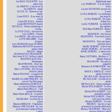
les MAX VALENTIN - Les
Halleluiah man
maux dits
Luc FAIRDAN - T'as de beaux
les OBJETS - L'hiver est là
lolos
les OBJETS - Sarah
Lucien JEUNESSE raconte les
LEVEL 42 - Heaven in my
3 ours
hands
LUNA PARKER - Le challenge
Liane FOLY - Il est mort le
des espoirs
soleil
LUNA PARKER - Tes états
Linda DE SUZA - Amalia
d'âme Eric
Linda RONSTADT/Aaron
Lydia VERKINE - La mélodie
NEVILLE - When something is
des enfants
wrong...
M & Mme FAIRDAN - Beaux
LLOYD COLE - Downtown
lolos
Los LOBOS - Donna
MADNESS - Our house
Lou REED - My red joystick
MADONNA - True blue (vinyl
LOVE BIZARRE - Trop
bleu)
d'amour
MADONNA - You can dance
Luis MARIANO pour IZARRA
(picture-disc)
Madeleine RENAUD raconte le
MARC SEBERG - Galver'ran
palais idéal
MARC SEBERG - Je t'accorde
MAGGI - Magie
MARC SEBERG - L'amour aux
MANHATTAN TRANSFER -
trousses
Boy from N.Y.C. [White Label]
Maria VICTORIA - Boléros n° 2
MANITAS de PLATA -
(Radio France)
Hommages
MAURANE - Pas gaie la
MANTRONIX - Don't go
pagaille
messin' with my heart
Maxime LE FORESTIER - San
Marc LAVOINE - Fils de moi
Francisco
[White Label]
MAYA L'ABEILLE - vinyl
Marcel PAGNOL - La partie de
jaune Collector
cartes (Marius)
MC SOLAAR - Bouge de là
MARIE-CLAIRE/PHILIPS - Un
MC SOLAAR - Victime de la
soir de Vie Parisienne
mode
Marie-Madeleine DURUFLÉ -
METALLICA - Enter sandman
Le coucou [White Label]
Michel POLNAREFF - Je rêve
Marie-Paule BELLE - Café
d'un monde
renard/Nosferatu
Michel POLNAREFF - Les
Marie-Paule BELLE - La petite
premières années
écriture grise
Michel POLNAREFF - Tout
MASKARA - La reine de la
tout pour ma chérie
playa
Michel SARDOU - Je vole
Maurice BIRAUD - Végétaline
MICHOU - Qu'est-ce qui
Maurice CHEVALIER - Si c'est
m'attend à la rentrée (dédicacé)
ça la musique à papa [White
Mickey NEWBURY - Blue sky
Label]
shining [White Label]