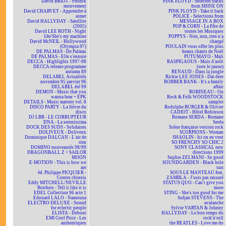
David BRIOT - Phonik
PINK FLOYD - Selected tracks
mouvement
from SHINE ON
David CHARVET - Apprendre à
PINK FLOYD - Take it back
aimer
POLICE - Selections from
David HALLYDAY - Satellite
MESSAGE IN A BOX
(2005)
POP & CORN - La Fête de
David LEE ROTH - Night
toutes les Musiques
life/She's my machine
POPPYS - Non, non, rien n'a
David McNEIL - Hollywood
changé
(Olympia 97)
POULAIN vous offre les plus
DE PALMAS - De Palmas
beaux chants de Noël
DE PALMAS - Elle s'ennuie
PUTUMAYO - Mali
DECCA - Highlights 1997-98
RASPIGAOUS - Mois d'août
DECCA release programme
(sers le jaune)
autumn 89
RENAUD - Dans la jungle
DELABEL Actualités
Rickie LEE JONES - Dat dere
novembre 95 janvier 96
ROBBER BANK - It's a family
DELABEL été 99
affair
DEMON - Music that you
ROBINEAU - On
wanna hear + EPK
Rock & Folk WOODSTOCK
DETAILS - Music matters vol. 8
sampler
DISCO PARTY - La fièvre du
Rodolphe BURGER & Olivier
disco
CADIOT - Hôtel Robinson
DJ LBR - LE CORRUPTEUR
Romane SERDA - Romane
DNA - La serenissima
Serda
DOCK DES SUDS - Solidaires
Scène française version rock
DOLIVEUX - Doliveux
SCORPIONS - Woman
Dominique DALCAN - L'air de
SHAOLIN - Ici on en veut
rien
SO FRENCHY SO CHIC 2
DOMINO nouveautés 98/99
SONY CLASSICAL new
DRAGONBALL Z + SAILOR
directions 1999
MOON
Sophie ZELMANI - So good
E-MOTION - This is how we
SOUNDGARDEN - Black hole
are
sun
éd. Philippe PICQUIER -
SOUS LE MANTEAU feat.
Contes chinois
ZAMBLA - J'suis pas rassuré
Eddy MITCHELL/NEVILLE
STATUS QUO - Can't give you
Brothers - Tell it like it is
more
EDEL Collection 96 acte 1
STING - She's too good for me
Edouard LALO - Namouna
Sufjan STEVENS - The
ELECTRO DELUXE - Sound
avalanche
for eclectic people
Sylvie VARTAN & Johnny
ELISTA - Debout
HALLYDAY - Le bon temps du
EMI Cool Price - Les
rock'n'roll
authentiques
the BEATLES - Love me do