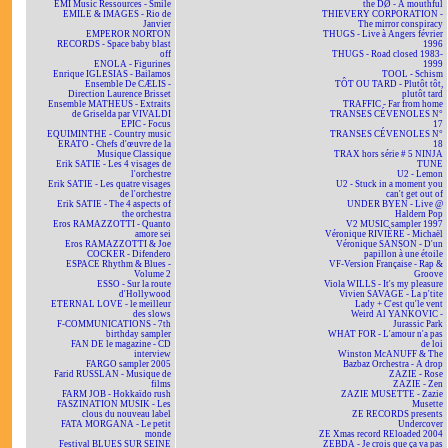
EMI Music Ressources - Smile
the DØ - A mouthful
EMILE & IMAGES - Rio de
THIEVERY CORPORATION -
Janvier
The mirror conspiracy
EMPEROR NORTON
THUGS - Live à Angers février
RECORDS - Space baby blast
1996
off
THUGS - Road closed 1983-
ENOLA - Figurines
1999
Enrique IGLESIAS - Bailamos
TOOL - Schism
Ensemble De CÆLIS -
TÔT OU TARD - Plutôt tôt,
Direction Laurence Brisset
plutôt tard
Ensemble MATHEUS - Extraits
TRAFFIC - Far from home
de Griselda par VIVALDI
TRANSES CÉVENOLES N°
EPIC - Focus
17
EQUIMINTHE - Country music
TRANSES CÉVENOLES N°
ERATO - Chefs d'œuvre de la
18
Musique Classique
TRAX hors série # 5 NINJA
Erik SATIE - Les 4 visages de
TUNE
l'orchestre
U2 - Lemon
Erik SATIE - Les quatre visages
U2 - Stuck in a moment you
de l'orchestre
can't get out of
Erik SATIE - The 4 aspects of
UNDER BYEN - Live @
the orchestra
Haldern Pop
Eros RAMAZZOTTI - Quanto
V2 MUSIC sampler 1997
amore sei
Véronique RIVIÈRE - Michaël
Eros RAMAZZOTTI & Joe
Véronique SANSON - D'un
COCKER - Difendero
papillon à une étoile
ESPACE Rhythm & Blues -
VF-Version Française - Rap &
Volume 2
Groove
ESSO - Sur la route
Viola WILLS - It's my pleasure
d'Hollywood
Vivien SAVAGE - La p'tite
ETERNAL LOVE - le meilleur
Lady + C'est qu'le vent
des slows
Weird Al YANKOVIC -
F-COMMUNICATIONS - 7th
Jurassic Park
birthday sampler
WHAT FOR - L'amour n'a pas
FAN DE le magazine - CD
de loi
interview
Winston McANUFF & The
FARGO sampler 2005
Bazbaz Orchestra - A drop
Farid RUSSLAN - Musique de
ZAZIE - Rose
films
ZAZIE - Zen
FARM JOB - Hokkaïdo rush
ZAZIE MUSETTE - Zazie
FASZINATION MUSIK - Les
Musette
clous du nouveau label
ZE RECORDS presents
FATA MORGANA - Le petit
Undercover
monde
ZE Xmas record REloaded 2004
Festival BLUES SUR SEINE
ZEBDA - Je crois que ça va pas