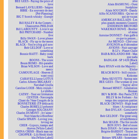
BEE GEES - Paying the price of
rêve
love
Alain BASHUNG - Osez
Bernard LAVILLIERS - Saïgon
Joséphine
BIBIE - En souvenir de moi
Alain SOUCHON - Dandy
[Pré-Planning]
Alfio SCANDURRA - Qu'est-ce
BIG T Scotch whisky - Europe
qui ne va pas
1
AMERICAN BALLADS - Les
Bill HALEY & the Comets -
plus grands moments Country
Chaussettes PHILDAR
ANDERSON BRUFORD
Bill LABOUNTY - Livin'it up
WAKEMAN HOWE - Brother
Bill PRITCHARD - Number
of mine
five
Antoine DONNET - Fais gaffe à
Billy SWAN - Lover please
ce que tu penses...
BLACK - Fly up to the moon
Art MENGO - Côté cour
BLACK - You're a big girl now
AVIGNON au 8 décembre
Bob GELDOF - Love or
AVIONS - Nuit sauvage
something
B-52's - Planet Claire
Bonnie RAITT - Baby come
BAB & ROLANDO 808 - Mas
back
que nada
BOONS - The score
BADGAM - SP 1428 [Black
Boum BOMO - Hit-parades
Label]
Brian WILSON - Love and
Barry RYAN with the Majority -
mercy
Eloïse
CAMOUFLAGE - Heaven (I
BEACH BOYS - Still cruisin /
want you)
Kokomo
CARAVELLI pour LOTUS
Bebu SILVETTI - Spring rain
Carlos Alberto IRIGARAY -
BEE GEES - The woman in you
Navidad Criolla
/ Stayin' alive
Caroline LOEB - Mots croisés /
Bernard MINET - Génération
Le téléfon
Bioman
CATHY - Tout est littérature
BEV & BOB - Hey Paula [T.P.]
CENTER - Navsiegda
BILLY & les Forbans - Au
Chant du 7ème Congrès de la
temps des surprises-parties
BONNETERIE (TP dédicacé)
BLACK CROWES - High head
Charles BORELLI présente
blues / A conspiracy
Georges SOLCHANY
Bob DYLAN - Gotta serve
Charles DUMONT - Je t'aime /
somebody
Nuit blanche à Honfleur
Bob GELDOF - The great song
Charlie SPAHN - Loving you,
of indifference
loving me
Bob SEGER - The fire inside
CHER - Gypsys, tramps and
BON JOVI - Bed of roses
thieves [White Label]
Boris DJIAN - Je t'aime encore
CHINA CRISIS - Black man ray
Brigitte BARDOT - Toutes les
CHOPPER - Lili/Heidi bleib
bêtes sont à aimer
blu [White Label]
Britney SPEARS - Sometimes