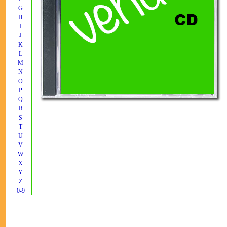
G
H
I
J
K
L
M
N
O
P
Q
R
S
T
U
V
W
X
Y
Z
0-9