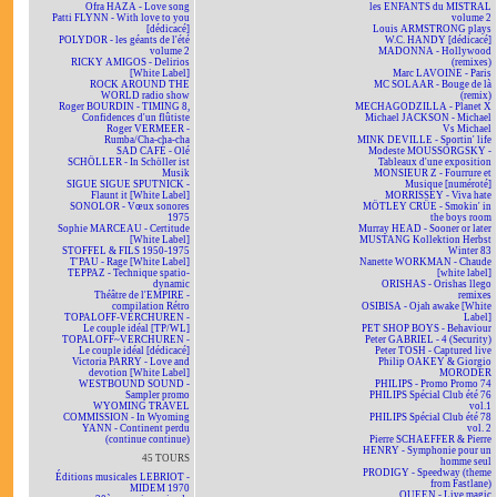
Ofra HAZA - Love song
les ENFANTS du MISTRAL
Patti FLYNN - With love to you
volume 2
[dédicacé]
Louis ARMSTRONG plays
POLYDOR - les géants de l'été
W.C. HANDY [dédicacé]
volume 2
MADONNA - Hollywood
RICKY AMIGOS - Delirios
(remixes)
[White Label]
Marc LAVOINE - Paris
ROCK AROUND THE
MC SOLAAR - Bouge de là
WORLD radio show
(remix)
Roger BOURDIN - TIMING 8,
MECHAGODZILLA - Planet X
Confidences d'un flûtiste
Michael JACKSON - Michael
Roger VERMEER -
Vs Michael
Rumba/Cha-cha-cha
MINK DEVILLE - Sportin' life
SAD CAFÉ - Olé
Modeste MOUSSORGSKY -
SCHÖLLER - In Schöller ist
Tableaux d'une exposition
Musik
MONSIEUR Z - Fourrure et
SIGUE SIGUE SPUTNICK -
Musique [numéroté]
Flaunt it [White Label]
MORRISSEY - Viva hate
SONOLOR - Vœux sonores
MÖTLEY CRÜE - Smokin' in
1975
the boys room
Sophie MARCEAU - Certitude
Murray HEAD - Sooner or later
[White Label]
MUSTANG Kollektion Herbst
STOFFEL & FILS 1950-1975
Winter 83
T'PAU - Rage [White Label]
Nanette WORKMAN - Chaude
TEPPAZ - Technique spatio-
[white label]
dynamic
ORISHAS - Orishas llego
Théâtre de l'EMPIRE -
remixes
compilation Rétro
OSIBISA - Ojah awake [White
TOPALOFF-VERCHUREN -
Label]
Le couple idéal [TP/WL]
PET SHOP BOYS - Behaviour
TOPALOFF~VERCHUREN -
Peter GABRIEL - 4 (Security)
Le couple idéal [dédicacé]
Peter TOSH - Captured live
Victoria PARRY - Love and
Philip OAKEY & Giorgio
devotion [White Label]
MORODER
WESTBOUND SOUND -
PHILIPS - Promo Promo 74
Sampler promo
PHILIPS Spécial Club été 76
WYOMING TRAVEL
vol.1
COMMISSION - In Wyoming
PHILIPS Spécial Club été 78
YANN - Continent perdu
vol. 2
(continue continue)
Pierre SCHAEFFER & Pierre
HENRY - Symphonie pour un
45 TOURS
homme seul
PRODIGY - Speedway (theme
Éditions musicales LEBRIOT -
from Fastlane)
MIDEM 1970
QUEEN - Live magic