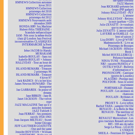
the space cowboy
HMNEWS Collection automne
JAZZ Masters
hiver 2011
Jean RICHARD présente les
HMNEWS Collection
loups (PIF gadget)
printemps été 2010
Johnny HALLYDAY - PLV
HMNEWS Collection
L'attente
printemps été 2012
Johnny HALLYDAY - Retiens
HMNEWS Nouveautés août
la nuit (parfum + CD)
décembre 2009
Julie ZENATTI - Je voudrais
HONDA HRV Joy Machine
que tu me consoles
Hubert-Félix THIÉFAINE -
Julie ZENATTI - L'amour suffit
Scandale mélancolique
LAVERIE de FAMILLE - Le
IAM - Nés sous la même étoile
best of saison 2
iJazz @ London Jazz Festival
Lisa DOBY - Live @ WYB7
incontournables CLASSIQUES
Mademoiselle K - Live au
INTERMARCHÉ la Ferté
Printemps de Bourges
Bernard
Michael JACKSON - HIStory
Irène JACOB lit Haruki
Book 1
MURAKAMI
Michel HOUELLEBECQ -
Isabelle BOULAY - Sans toi
Présence humaine
Isabelle BOULAY + Johnny
NINJA TUNE - Ninjaskinz
HALLYDAY - Tout au bout de
NRJ - cassette PASSOA n° 1
nos peines
OUTILS WOLF - Bulletin
ISLAND/REMARK - Treasure
d'information n°1
2 printemps 96
PHONOSCOPE - Cantique
ISLAND/REMARK - Treasure
(grotte de Lourdes)
4 hiver 97
PLACEBO - Protège-moi
Jack RADICS - It's in her kiss
POLYDOR - Sous le soleil
James Newton HOWARD - The
exactement
Interpreter
PORTISHEAD - Dummy
Jan GARBAREK - In praise of
POULAIN - Les animaux en
dreams
chansons
Jane BIRKIN - Jane B.
POULAIN - Rythmes et
Janet JACKSON - The velvet
chansons
rope
PROJET X - Love reflex
JAZZ MAGAZINE Tant qu'il y
Rachid TAHA - sampler Olé Olé
aura des hommes
RENAUD - À la Belle de Mai
JAZZ Tublieft 3
RENAUD - The meilleur of
Jean FERRAT - Ses premiers
Renaud 75-95
succès 1958-1961
RENAULT Motoculture - Les
Jean-Jacques MILTEAU - Sweet
gros tracteurs Renault arrivent
home Chicago
RFI - 100 ans de radio
JEFF GAUTHIER GOATETTE
Serge Le Péron - LÉAUD
- One and the same
L'UNIQUE
Jennifer HOYSTON + William
SHEILA - Feutrines DJ Spacer