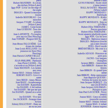
party
heaven's door
Hubert MANDRIN - Si j'avais
GUNS N'ROSES - Sweet child
des dollars [White Label]
o'mine (remix)
Iggy POP - Livin' on the edge of
HALL & OATES - Maneater
the night
[White Label]
IMAGES - Quand la musique
HAPPY MONDAYS -
tourne
Hallelujah
Isabelle MAYEREAU - Les
HAPPY MONDAYS - Kinky
mouches
afro
Jacques YVART - Le phare
HAPPY MONDAYS - Step on
[White Label]
(US Mix)
JAMES - Come home
Hubert-Félix THIÉFAINE -
Jean GUIDONI - Tous des
Precox ejaculator
putains
Hubert-Félix THIÉFAINE -
Jean LAPOINTE - Tu jongles
Sweet amanite phalloïde queen
avec ma vie [Test Pressing]
Iggy POP - Cry for love
Jean TOPART - Peugeot 604 SL
IMAGES - Maîtresse (maxi)
V6
IMAGES - Maîtresse (touche
Jean-Bruno FALGUIÈRE - Les
pas à mes tresses)
écrans de cinéma
INXS - Devil inside
Jean-Louis ROLLAND - La
IRRÉSISTIBLES - My year is a
jeunesse est finie [Test
day
Pressing]
Isabelle ADJANI - Princesse au
Jean-Patrick CAPDEVIELLE -
petit pois
Born to cry
JACNO - Les langues
JEAN-PHILIPPE - Pardonne
étrangères
Jean-Pierre CASSEL - On
Jacques BREL - Amsterdam
s'accorde et on [White Label]
Jane BIRKIN - Amours des
Jeane MANSON - Les larmes
feintes
aux yeux
Jane BIRKIN - Et quand bien
Jeanne MAS - Johnny Johnny ²
même
JEREMY DAYS - Give it a
Jane BIRKIN - Help camionneur
name
Jean-Baptiste QUENIN -
Jerry REED - Amos Moses
Veilleur de toutes les nuits
Joan BAEZ - Asimbonanga
Jean-Jacques DEBOUT - Un
Joe DASSIN - Kanterbräu
mot [ACÉTATE]
Joe DASSIN - L'été indien
Jean-Jacques GOLDMAN -
Joe DASSIN - Me que me que
Puisque tu pars
Joe DASSIN - Quand on a seize
Jean-Paul GAULTIER - Noisy
ans
(remix)
Joe DASSIN - Vive moi
Jeanne MAS - Cœur en stéréo
Joe JACKSON - Stranger than
(nouvelle version)
fiction
Jeanne MAS - Johnny Johnny
Johnny HALLYDAY - Dans un
Jeanne MAS - L'enfant
an ou un jour
JENNIFER - Amour express