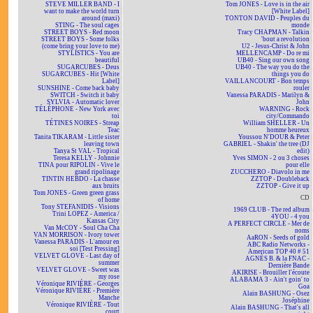
STEVE MILLER BAND - I
Tom JONES - Love is in the air
want to make the world turn
[White Label]
around (maxi)
TONTON DAVID - Peuples du
STING - The soul cages
monde
STREET BOYS - Red moon
Tracy CHAPMAN - Talkin
STREET BOYS - Some folks
'bout a revolution
(come bring your love to me)
U2 - Jesus-Christ & John
STYLISTICS - You are
MELLENCAMP - Do re mi
beautiful
UB40 - Sing our own song
SUGARCUBES - Deus
UB40 - The way you do the
SUGARCUBES - Hit [White
things you do
Label]
VAILLANCOURT - Bon temps
SUNSHINE - Come back baby
rouler
SWITCH - Switch it baby
Vanessa PARADIS - Marilyn &
SYLVIA - Automatic lover
John
TÉLÉPHONE - New York avec
WARNING - Rock
toi
city/Commando
TÉTINES NOIRES - Streap
William SHELLER - Un
Teac
homme heureux
Tanita TIKARAM - Little sister
Youssou N'DOUR & Peter
leaving town
GABRIEL - Shakin' the tree (DJ
Tanya St VAL - Tropical
edit)
Teresa KELLY - Johnnie
Yves SIMON - 2 ou 3 choses
TINA pour RIPOLIN - Vive le
pour elle
grand ripolinage
ZUCCHERO - Diavolo in me
TINTIN HEBDO - La chasse
ZZTOP - Doubleback
aux bruits
ZZTOP - Give it up
Tom JONES - Green green grass
CD
of home
Tony STEFANIDIS - Visions
1969 CLUB - The red album
Trini LOPEZ - America /
4YOU - 4 you
Kansas City
A PERFECT CIRCLE - Mer de
Van McCOY - Soul Cha Cha
noms
VAN MORRISON - Ivory tower
AaRON - Seeds of gold
Vanessa PARADIS - L'amour en
ABC Radio Networks -
soi [Test Pressing]
American TOP 40 # 51
VELVET GLOVE - Last day of
AGNÈS B. & la FNAC -
summer
Dernière Bande
VELVET GLOVE - Sweet was
AKIRISE - Brouiller l'écoute
my rose
ALABAMA 3 - Ain't goin' to
Véronique RIVIÈRE - Georges
Goa
Véronique RIVIÈRE - Première
Alain BASHUNG - Osez
Manche
Joséphine
Véronique RIVIÈRE - Tout
Alain BASHUNG - That's all
court