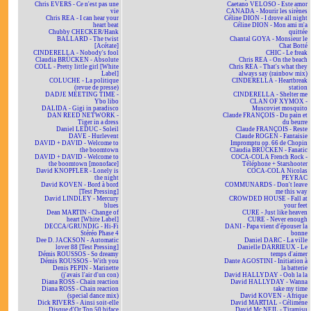
Chris EVERS - Ce n'est pas une
Caetano VELOSO - Este amor
vie
CANADA - Mourir les sirènes
Chris REA - I can hear your
Céline DION - I drove all night
heart beat
Céline DION - Mon ami m'a
Chubby CHECKER/Hank
quittée
BALLARD - The twist
Chantal GOYA - Monsieur le
[Acétate]
Chat Botté
CINDERELLA - Nobody's fool
CHIC - Le freak
Claudia BRÜCKEN - Absolute
Chris REA - On the beach
COLL - Pretty little girl [White
Chris REA - That's what they
Label]
always say (rainbow mix)
COLUCHE - La politique
CINDERELLA - Heartbreak
(revue de presse)
station
DADJE MEETING TIME -
CINDERELLA - Shelter me
Ybo libo
CLAN OF XYMOX -
DALIDA - Gigi in paradisco
Muscoviet mosquito
DAN REED NETWORK -
Claude FRANÇOIS - Du pain et
Tiger in a dress
du beurre
Daniel LEDUC - Soleil
Claude FRANÇOIS - Reste
DAVE - Hurlevent
Claude ROGEN - Fantaisie
DAVID + DAVID - Welcome to
Impromptu op. 66 de Chopin
the boomtown
Claudia BRÜCKEN - Fanatic
DAVID + DAVID - Welcome to
COCA-COLA French Rock -
the boomtown [monoface]
Téléphone + Starshooter
David KNOPFLER - Lonely is
COCA-COLA Nicolas
the night
PEYRAC
David KOVEN - Bord à bord
COMMUNARDS - Don't leave
[Test Pressing]
me this way
David LINDLEY - Mercury
CROWDED HOUSE - Fall at
blues
your feet
Dean MARTIN - Change of
CURE - Just like heaven
heart [White Label]
CURE - Never enough
DECCA/GRUNDIG - Hi-Fi
DANI - Papa vient d'épouser la
Stéréo Phase 4
bonne
Dee D. JACKSON - Automatic
Daniel DARC - La ville
lover 88 [Test Pressing]
Danielle DARRIEUX - Le
Démis ROUSSOS - So dreamy
temps d'aimer
Démis ROUSSOS - With you
Dante AGOSTINI - Initiation à
Denis PEPIN - Marinette
la batterie
(j'avais l'air d'un con)
David HALLYDAY - Ooh la la
Diana ROSS - Chain reaction
David HALLYDAY - Wanna
Diana ROSS - Chain reaction
take my time
(special dance mix)
David KOVEN - Afrique
Dick RIVERS - Ainsi soit-elle
David MARTIAL - Célimène
Disque d'Or Top 50 biface
David Mc NEIL - Tiramisu