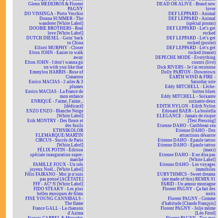
Glenn MEDEIROS & Florent
DEAD OR ALIVE - Brand new
PAGNY
lover
DO VISSINGA - Porto Vecchio
DEF LEPPARD - Animal
Donna SUMMER - The
DEF LEPPARD - Animal
wanderer [White Label]
(spécial promo)
DOOBIE BROTHERS - Real
DEF LEPPARD - Let's get
love [White Label]
rocked
DUTCH DIESEL - Goin' back
DEF LEPPARD - Let's get
to China
rocked (poster)
Elliott MURPHY - Closer
DEF LEPPARD - Let's get
Elton JOHN - Easier to walk
rocked (teaser)
away
DEPECHE MODE - Everything
Elton JOHN - I don't wanna go
counts (live)
on with you like that
Dick RIVERS - Je t'ai reconnue
Emmylou HARRIS - Rose of
Dolly PARTON - Downtown
Cimarron
EARTH WIND & FIRE -
Enrico MACIAS - 2 ailes & 3
Saturday nite
plumes
Eddy MITCHELL - Lèche-
Enrico MACIAS - La France de
bottes blues
mon enfance
Eddy MITCHELL - Soixante
ENRIQUÉ - J'aime, J'aime...
soixante-deux
[dédicacé]
EDITH NYLON - Edith Nylon
ENZO ENZO - Blanche Neige
Edouard BAER - La bostella
[White Label]
ELEGANCE - Jamais de risque
Erik MONTRY - Des fleurs et
[Test Pressing]
des fusils
Etienne DAHO - Caribbean sea
ETHNIKOLOR
Etienne DAHO - Des
F.LEMARQUE/MARTIN
attractions désastre
CIRCUS - Succès de Paris
Etienne DAHO - Epaule tattoo
[White Label]
Etienne DAHO - Epaule tattoo
FÉLIX POTIN - Édition
(maxi)
spéciale inauguration super-
Etienne DAHO - Il ne dira pas
marché
[White Label]
FAMILLE FOUX - Un très
Etienne DAHO - Les voyages
joyeux Noël... [White Label]
immobiles
Félix FAIRANO - Moi je n'suis
EURYTHMICS - Sweet dreams
pas pressé [ACÉTATE]
(are made of this) REMIX 91
FFF - AC² N [White Label]
FARID - Un amour montagne
FIDO STEAKY - Les plus
Florent PAGNY - Ça fait des
belles musiques de films
nuits
FINE YOUNG CANNIBALS -
Florent PAGNY - Comme
The flame
d'habitude [Claude François]
France GALL - La chanson
Florent PAGNY - Jolie môme
d'Azima
[Léo Ferré]