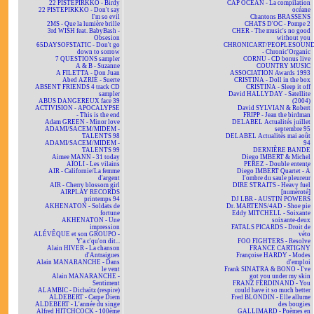
22 PISTEPIRKKO - Birdy
CAP OCÉAN - La compilation
22 PISTEPIRKKO - Don't say
océane
I'm so evil
Chantons BRASSENS
2MS - Que la lumière brille
CHATS D'OC - Pompe 2
3rd WISH feat. BabyBash -
CHER - The music's no good
Obsesion
without you
65DAYSOFSTATIC - Don't go
CHRONICART/PEOPLESOUN
down to sorrow
- Chronic'Organic
7 QUESTIONS sampler
CORNU - CD bonus live
A & B - Suzanne
COUNTRY MUSIC
A FILETTA - Don Juan
ASSOCIATION Awards 1993
Abed AZRIÉ - Suerte
CRISTINA - Doll in the box
ABSENT FRIENDS 4 track CD
CRISTINA - Sleep it off
sampler
David HALLYDAY - Satellite
ABUS DANGEREUX face 39
(2004)
ACTIVISION - APOCALYPSE
David SYLVIAN & Robert
- This is the end
FRIPP - Jean the birdman
Adam GREEN - Minor love
DELABEL Actualités juillet
ADAMI/SACEM/MIDEM -
septembre 95
TALENTS 98
DELABEL Actualités mai août
ADAMI/SACEM/MIDEM -
94
TALENTS 99
DERNIÈRE BANDE
Aimee MANN - 31 today
Diego IMBERT & Michel
AÏOLI - Les vilains
PEREZ - Double entente
AIR - Californie/La femme
Diego IMBERT Quartet - À
d'argent
l'ombre du saule pleureur
AIR - Cherry blossom girl
DIRE STRAITS - Heavy fuel
AIRPLAY RECORDS
[numéroté]
printemps 94
DJ LBR - AUSTIN POWERS
AKHENATON - Soldats de
Dr. MARTENS/4AD - Shoe pie
fortune
Eddy MITCHELL - Soixante
AKHENATON - Une
soixante-deux
impression
FATALS PICARDS - Droit de
ALÉVÊQUE et son GROUPO -
véto
Y'a c'qu'on dit...
FOO FIGHTERS - Resolve
Alain HIVER - La chanson
FRANCE CARTIGNY
d'Antraigues
Françoise HARDY - Modes
Alain MANARANCHE - Dans
d'emploi
le vent
Frank SINATRA & BONO - I've
Alain MANARANCHE -
got you under my skin
Sentiment
FRANZ FERDINAND - You
ALAMBIC - Dichaïtz (respire)
could have it so much better
ALDEBERT - Carpe Diem
Fred BLONDIN - Elle allume
ALDEBERT - L'année du singe
des bougies
Alfred HITCHCOCK - 100ème
GALLIMARD - Poèmes en