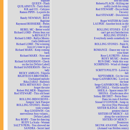
biguine
soir un chien
QUEEN - Flash
Roberta FLACK - Killing me
QUILAPAYUN - Tutti-frutti
softly (with his song)
R.B. and CO. - Calypso
Rod STEWART - Da ya think
Ramon PIPIN - La porte du
I'm sexy
jardin
Rod STEWART - Downtown
Randy NEWMAN - B.O.F.
train
Ragtime
Roger WATERS & Cindy
Raymond BOISSERIE - Perles
LAUPER - Another brick in the
de cristal
wall ²
REBEL MC - Better world
ROLLING STONES - E.P. (I
Richard LORD - Pleins feux sur
can't get no) Satisfaction
la RENAULT 9
ROLLING STONES -
Richard LORD - Rallye Monte-
Everybody needs somebody to
Carlo [dédicacé]
love
Richard LORD - The winning
ROLLING STONES - Paint It,
lion (it's time to go)
Black
Richard MARX - Keep coming
ROMANCE - Dance my way to
back
your heart
Richard MARX - Now and
Rose LAURENS - Africa
forever
ROXY MUSIC - Avalon
Richard SANDERSON - Check
RUN DMC - Walk this way
on the list [White Label]
SCORPIONS - Wind of change
Richard SANDERSON - She's a
(maxi)
lady
SCRITTI POLITTI - Lover to
RICKY AMIGOS - Téquila
fall
RIGHTEOUS BROTHERS -
SEPTEMBER - Cry for you
Unchained melody
Serge GAINSBOURG - Love on
Rika ZARAÏ - Hallelou
the beat
RITA MITSOUKO - Don't
Serge GAINSBOURG & Eddy
forget the nite
MITCHELL - Vieille canaille
Robert PALMER - Happiness
SHEILA - Spacer remix 98 ²
Rod STEWART - This old heart
SHONA - Elodie mon rêve
of mine
Sidney BECHET - Petite fleur /
ROLLING BIDOCHONS -
Dans les rues d'Antibes
Jumpin' Jack Flasque
Sinead O'CONNOR - Jump in
ROLLING STONES - Honky
the river [Test Pressing]
tonk women
SISTER SLEDGE - He's the
Ron GOODWIN - Ces
greatest dancer
merveilleux fous volants...
SISTERS OF MERCY - All
[White Label]
along the watchtower
Roy ROBY - Time for dancing
SISTERS OF MERCY -
RUDY La Scala - Woman
Dominion
SALT'N'PEPA - You showed me
SKUNK ANANSIE - Secretly
SANDRA - Secret land
(Armand van Helden remix)