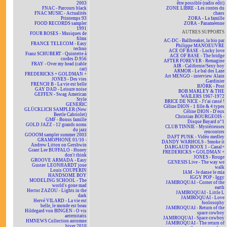
2003
être possible (radio edit)
FNAC - Parcours black
ZONE LIBRE - Les contes du
FNAC MUSIC - Actualités
chaos
Printemps 93
ZORA - La famille
FOOD RECORDS sampler
ZORA - Panaméenne
1991
AUTRES SUPPORTS
FOUR ROSES - Musiques de
films
AC-DC - Ballbreaker, la bio par
FRANCE TELECOM - Easy
Philippe MANOEUVRE
techno
ACE OF BASE - Lucky love
Franz SCHUBERT - Quintette à
ACE OF BASE - The bridge
cordes D.956
AFTER FOREVER - Remagine
FRAY - Over my head (cable
AIR - Californie/Sexy boy
car)
ARMOR - Le bal des Laze
FREDERICKS + GOLDMAN +
Art MENGO - interview Alain
JONES - Des vies
Gardinier
FRENCH B - La vie est belle
BJÖRK - Post
GAY DAD - Leisure noise
BOB MARLEY & THE
GEFFEN - Swag American
WAILERS 1967-1972
Style
BRICE DE NICE - J't'ai cassé !
GENERIC
Céline DION - 1 fille & 4 types
GLÜCKLICH SAMPLER (New
Céline DION - D'eux
Beetle Cabriolet)
Christian BOURGEOIS -
GMF - Bonus famille
Disque Bayard n°1
GOLD JAZZ - 12 grands noms
CLUB TINNIE - Mystérieuses
du jazz
rencontres
GOOOM sampler summer 2003
DAFT PUNK - Vidéo medley
GRAMOPHONE 01/10 -
DANDY WARHOLS - Smoke it
Andrew Litton on Gershwin
DARGAUD BOOX 1 - Canal+
Grant Lee BUFFALO - Honey
FREDERICKS + GOLDMAN +
don't think
JONES - Rouge
GROOVE ARMADA - Easy
GENESIS Live - The way we
Gustav LEONHARDT joue
walk
Louis COUPERIN
IAM - Je danse le mia
HANDSOME BOY
IGGY POP - Iggy
MODELING SCHOOL - The
JAMIROQUAI - Corner of the
world's gone mad
earth
Hector ZAZOU - Lights in the
JAMIROQUAI - Little L
dark
JAMIROQUAI - Love
Hervé VILARD - La vie est
foolosophy
belle, le monde est beau
JAMIROQUAI - Return of the
Hildegard von BINGEN - O vis
space cowboy
aeternitatis
JAMIROQUAI - Space cowboy
HMNEWS Collection automne
JAMIROQUAI - The return of
hiver 2010