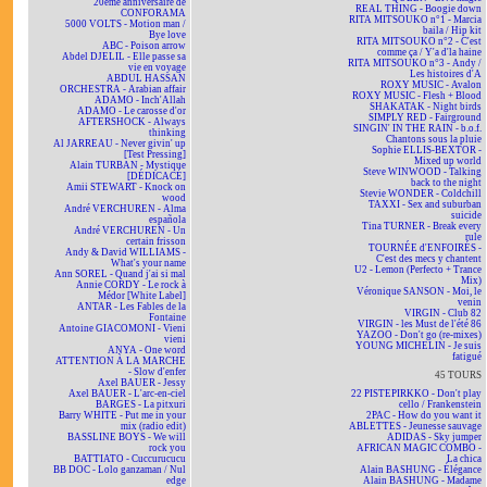
20ème anniversaire de
REAL THING - Boogie down
CONFORAMA
RITA MITSOUKO n°1 - Marcia
5000 VOLTS - Motion man /
baila / Hip kit
Bye love
RITA MITSOUKO n°2 - C'est
ABC - Poison arrow
comme ça / Y'a d'la haine
Abdel DJELIL - Elle passe sa
RITA MITSOUKO n°3 - Andy /
vie en voyage
Les histoires d'A
ABDUL HASSAN
ROXY MUSIC - Avalon
ORCHESTRA - Arabian affair
ROXY MUSIC - Flesh + Blood
ADAMO - Inch'Allah
SHAKATAK - Night birds
ADAMO - Le carosse d'or
SIMPLY RED - Fairground
AFTERSHOCK - Always
SINGIN' IN THE RAIN - b.o.f.
thinking
Chantons sous la pluie
Al JARREAU - Never givin' up
Sophie ELLIS-BEXTOR -
[Test Pressing]
Mixed up world
Alain TURBAN - Mystique
Steve WINWOOD - Talking
[DÉDICACÉ]
back to the night
Amii STEWART - Knock on
Stevie WONDER - Coldchill
wood
TAXXI - Sex and suburban
André VERCHUREN - Alma
suicide
española
Tina TURNER - Break every
André VERCHUREN - Un
rule
certain frisson
TOURNÉE d'ENFOIRÉS -
Andy & David WILLIAMS -
C'est des mecs y chantent
What's your name
U2 - Lemon (Perfecto + Trance
Ann SOREL - Quand j'ai si mal
Mix)
Annie CORDY - Le rock à
Véronique SANSON - Moi, le
Médor [White Label]
venin
ANTAR - Les Fables de la
VIRGIN - Club 82
Fontaine
VIRGIN - les Must de l'été 86
Antoine GIACOMONI - Vieni
YAZOO - Don't go (re-mixes)
vieni
YOUNG MICHELIN - Je suis
ANYA - One word
fatigué
ATTENTION À LA MARCHE
- Slow d'enfer
45 TOURS
Axel BAUER - Jessy
Axel BAUER - L'arc-en-ciel
22 PISTEPIRKKO - Don't play
BARGES - La pitxuri
cello / Frankenstein
Barry WHITE - Put me in your
2PAC - How do you want it
mix (radio edit)
ABLETTES - Jeunesse sauvage
BASSLINE BOYS - We will
ADIDAS - Sky jumper
rock you
AFRICAN MAGIC COMBO -
BATTIATO - Cuccurucucu
La chica
BB DOC - Lolo ganzaman / Nul
Alain BASHUNG - Élégance
edge
Alain BASHUNG - Madame