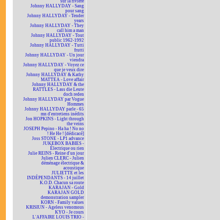
sur la rivière
Johnny HALLYDAY - Sang
pour sang
Johnny HALLYDAY - Tender
years
Johnny HALLYDAY - They
call him a man
Johnny HALLYDAY - Tout
public 1962-1992
Johnny HALLYDAY - Tutti
frutti
Johnny HALLYDAY - Un jour
viendra
Johnny HALLYDAY - Voyez ce
que je veux dire
Johnny HALLYDAY & Kathy
MATTEA - Love affair
Johnny HALLYDAY & the
RATTLES - Lass die Leute
doch reden
Johnny HALLYDAY par Vogue
Hommes
Johnny HALLYDAY parle - 65
mn d'entretiens inédits
Jon HOPKINS - Light through
the veins
JOSEPH Pepino - Ha ha ! No no
! He He ! [dédicacé]
Joss STONE - LP1 advance
JUKEBOX BABIES -
Électrique ou rien
Julie REINS - Reine d'un jour
Julien CLERC - Julien
déménage électrique &
acoustique
JULIETTE et les
INDÉPENDANTS - 14 juillet
K.O.D. Chacun sa route
KARAJAN - Gold
KARAJAN GOLD
demonstration sampler
KORN - Family values
KRISIUN - Ageless venomous
KYO - Je cours
L'AFFAIRE LOUIS TRIO -