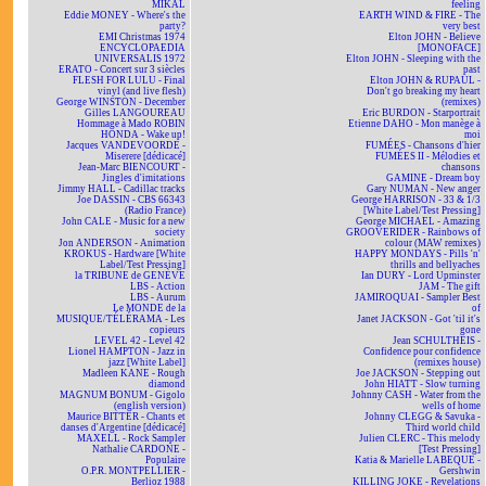
MIKAL
feeling
Eddie MONEY - Where's the
EARTH WIND & FIRE - The
party?
very best
EMI Christmas 1974
Elton JOHN - Believe
ENCYCLOPAEDIA
[MONOFACE]
UNIVERSALIS 1972
Elton JOHN - Sleeping with the
ERATO - Concert sur 3 siècles
past
FLESH FOR LULU - Final
Elton JOHN & RUPAUL -
vinyl (and live flesh)
Don't go breaking my heart
George WINSTON - December
(remixes)
Gilles LANGOUREAU
Eric BURDON - Starportrait
Hommage à Mado ROBIN
Etienne DAHO - Mon manège à
HONDA - Wake up!
moi
Jacques VANDEVOORDE -
FUMÉES - Chansons d'hier
Miserere [dédicacé]
FUMÉES II - Mélodies et
Jean-Marc BIENCOURT -
chansons
Jingles d'imitations
GAMINE - Dream boy
Jimmy HALL - Cadillac tracks
Gary NUMAN - New anger
Joe DASSIN - CBS 66343
George HARRISON - 33 & 1/3
(Radio France)
[White Label/Test Pressing]
John CALE - Music for a new
George MICHAEL - Amazing
society
GROOVERIDER - Rainbows of
Jon ANDERSON - Animation
colour (MAW remixes)
KROKUS - Hardware [White
HAPPY MONDAYS - Pills 'n'
Label/Test Pressing]
thrills and bellyaches
la TRIBUNE de GENÈVE
Ian DURY - Lord Upminster
LBS - Action
JAM - The gift
LBS - Aurum
JAMIROQUAI - Sampler Best
Le MONDE de la
of
MUSIQUE/TÉLÉRAMA - Les
Janet JACKSON - Got 'til it's
copieurs
gone
LEVEL 42 - Level 42
Jean SCHULTHEIS -
Lionel HAMPTON - Jazz in
Confidence pour confidence
jazz [White Label]
(remixes house)
Madleen KANE - Rough
Joe JACKSON - Stepping out
diamond
John HIATT - Slow turning
MAGNUM BONUM - Gigolo
Johnny CASH - Water from the
(english version)
wells of home
Maurice BITTER - Chants et
Johnny CLEGG & Savuka -
danses d'Argentine [dédicacé]
Third world child
MAXELL - Rock Sampler
Julien CLERC - This melody
Nathalie CARDONE -
[Test Pressing]
Populaire
Katia & Marielle LABEQUE -
O.P.R. MONTPELLIER -
Gershwin
Berlioz 1988
KILLING JOKE - Revelations