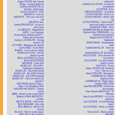
Angie STONE feat. Snoop
chansons
Dogg - I wanna thank ya
Général ALCAZAR - Le rude et
Annette BANNEVILLE
le sensible
Quintet - Folksongs
GLOSTER - Kiss
Annie LENNOX - Why
GROUNDATION - A miracle
ARCHIVE - Get out
GUNS N'ROSES - Don't cry
ARCHIVE - The way you love
GUNS N'ROSES - Pretty tied
me
up
ARCHIVE:disc
GUNS N'ROSES - Since I don't
Aretha FRANKLIN - A rose is
have you (radio version)
still a rose
HADOUK TRIO - Now
Art MENGO - Magdeleine
HARIBO Pik Mix by Radio FG
ARTE - Les 4 saisons
Hubert-Félix THIÉFAINE - La
Association Valentin HAÜY -
tentation du bonheur
Fables de la Fontaine
Hugues de COURSON -
Audrey LAVERGNE - Facing
Sankanda
mirrors 2.0
INDOCHINE - Punishment
AUVIDIS - Religions du monde
park
Axelle RED - Je me fâche
Isabelle BOULAY - Tout un
BABEL - La vie est un cirque
jour
BABYLON ZOO - All the
Isabelle BOULAY & Johnny
money's gone
HALLYDAY - Tout au bout de
BALLANTINE'S Le rituel
nos peines
BANGER SISTERS
ISULATINE - Les plus beaux
BAOBAB - 3 mix dub
chants Corses
BARCLAY - ISLAND -
JAD WIO - Victor
Opération Libération
James CHANCE & Terminal
BARCLAY - ISLAND [bleu]
City - The fix is in
BARCLAY - ISLAND [crème]
James TAYLOR - Hourglass
BARCLAY - ISLAND [orange]
JAMIROQUAI - Black
BARCLAY - Tous les talents du
capricorn day
monde 2
JAMIROQUAI - High times,
BATOFAR cherche Tokyo -
singles 1992-2006
Paris 7-16 décembre 2001
Jean ROCHEFORT - Histoires
BAYARD MUSIQUE - Chants
de voyages
sacrés
Jean-Jacques MILTEAU - JJ
BBM - Where in the world (edit)
Milteau
Béatrice URIA-MONZON -
Jean-Louis MURAT - Le cri du
Carmen
papillon
BETTY BOOP - 1001 nuits
Joe COCKER - Let the healing
Bill DERAIME - Qui a bu
begin
Billy BRAGG - Mr love &
Joe COCKER - When a woman
justice
cries
BLACK - Here it comes again
John CALE - Black acetate
BMG 99/11 Hot Sampler
PROMO