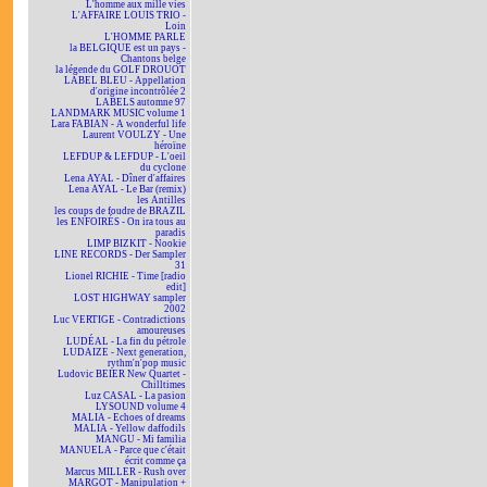
L'homme aux mille vies
L'AFFAIRE LOUIS TRIO -
Loin
L'HOMME PARLE
la BELGIQUE est un pays -
Chantons belge
la légende du GOLF DROUOT
LABEL BLEU - Appellation
d'origine incontrôlée 2
LABELS automne 97
LANDMARK MUSIC volume 1
Lara FABIAN - A wonderful life
Laurent VOULZY - Une
héroïne
LEFDUP & LEFDUP - L'oeil
du cyclone
Lena AYAL - Dîner d'affaires
Lena AYAL - Le Bar (remix)
les Antilles
les coups de foudre de BRAZIL
les ENFOIRÉS - On ira tous au
paradis
LIMP BIZKIT - Nookie
LINE RECORDS - Der Sampler
31
Lionel RICHIE - Time [radio
edit]
LOST HIGHWAY sampler
2002
Luc VERTIGE - Contradictions
amoureuses
LUDÉAL - La fin du pétrole
LUDAIZE - Next generation,
rythm'n'pop music
Ludovic BEIER New Quartet -
Chilltimes
Luz CASAL - La pasion
LYSOUND volume 4
MALIA - Echoes of dreams
MALIA - Yellow daffodils
MANGU - Mi familia
MANUELA - Parce que c'était
écrit comme ça
Marcus MILLER - Rush over
MARGOT - Manipulation +