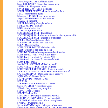
SAMARITAINE - All American Rodeo
Samy THIÉBAULT - Upanishad experiences
SANTANA - The game of love
SAVES THE DAY - Under the boards
SCHTROUMPF PARTY 3 - La schtroumpf du foot
SEAL - Prayer for the dying
Sebastien GRAINGER and the mountains
Serge GAINSBOURG - Vu de l'intérieur
SHAZZ - In the light
SHEER Publishing - Sampler volume 1
SIMPLE MINDS - Stranger
SINIK - Autodestruction
SO FRENCHY SO CHIC 1
SOCIÉTÉ GÉNÉRALE - Brasil touch
SOCIÉTÉ GÉNÉRALE - Junior présente les classiques de bébé
SOCIÉTÉ GÉNÉRALE - Musiques d'un siècle
SOL EN SI - Quand j'aime une fois...
SOL MONDO - Rendez-vous sur Mars
SOLA - Missile Sol-Sol
SONS OF THE DESERT - Within a mile
SONY - Musiques des films du siècle
SONY DADC - Grands compositeurs du millénaire
SONY MUSIC - Artist News juillet 1999
SONY-BMG - Le talent s'écoute été 2005
SONY-BMG - Le talent s'écoute rentrée 2006
SOON E MC - O.P.I.D.
Sophie ELLIS-BEXTOR - Mixed up world
SOUL ASYLUM - I will still be laughing
SOULFINGER EXPERIENCE - Tout est possible
SPLINE & LA MAUVAISE HERBE - Faiblesse et vanité
SPV RECORDINGS - One nation under a groove
SQUAKK - Willisau & Berlin
ST2 RECORDS - Promo 01/2007
STABILO
STEAMHAMMER Promotion CD 88/89
Stevie WONDER - These three words
STING - Let your soul be your pilot
STING - When we dance
STROKES - Reptilia
STUDIO SM - Disque professionnel XP9000
SUICIDAL TENDANCIES - I'll hate you better
SUPERGRASS - Interview Life on other planets
SWATCH - Swatch together
Sylvie VARTAN - La plus belle pour aller danser
Sylvie VARTAN & Johnny HALLYDAY - Il mio problema