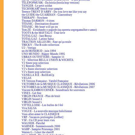
TÉLÉPOPMUSIK - Da hoola (hoola hop version)
TANGER - Le petit soldat
TECHNIKART french tour sampler
Terence TRENT D'ARBY - Do you love me like you say
the GUIDE/the GUARDIAN - Glastonbury
THERAPY - Nowhere
Thomas DARMON - 4 titres
TITANIC - Destination disaster
TITANIC - My heart will go on
Tom ZÉ - Estudando o pagode (na opereta segregamulher e amor)
TOOTS & the MAYTALS - True love
TOTALGAZ - Jazz Bossa
TOTALGAZ - Latino Salsa
TRACTION AILLEURS - Faut qu'ça roule
TRICKY - The B-side collection
U2 - Vertigo
un été ROSEBUD - juin 1994
UNO MUNDO - Happy Mundo 1995
URBAN OUTFITTERS - Sampler 11
V2 - Sélection BELLA UNION & WICHITA
V2 finest pop selection
V2 Rentrée 2005
V2's finest electronic selection
V2's finest pop selection
VANILLA ICE - RollEmUp
VEGAS
VF-Version Française - Variété Française
VICTOIRES de la MUSIQUE CLASSIQUE - Révélations 2006
VICTOIRES de la MUSIQUE CLASSIQUE - Révélations 2007
Vincent KAMBOUCHNER - Soundtrack for souvenirs
VINES - Get free
VIRGIN FRANCE - Plus de bruit
VIRGIN Sound 4
VIRGIN Sound 5
VITTELLOISE - Les bulles de l'été
Viva SALSA
VOGUE - La nouvelle musique brésilienne
Vous allez aimer le CLASSIQUE
VRP - Vacances prolongées [coffret]
VSF - Un CD pour leurs vies
WAGNER - Parsifal
WARNER - Summersounds 2000
WARP - Sampler Printemps 2001
Warren G - I shot the sheriff