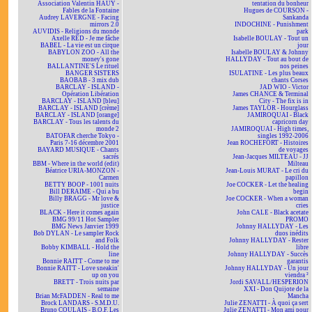
Association Valentin HAÜY -
tentation du bonheur
Fables de la Fontaine
Hugues de COURSON -
Audrey LAVERGNE - Facing
Sankanda
mirrors 2.0
INDOCHINE - Punishment
AUVIDIS - Religions du monde
park
Axelle RED - Je me fâche
Isabelle BOULAY - Tout un
BABEL - La vie est un cirque
jour
BABYLON ZOO - All the
Isabelle BOULAY & Johnny
money's gone
HALLYDAY - Tout au bout de
BALLANTINE'S Le rituel
nos peines
BANGER SISTERS
ISULATINE - Les plus beaux
BAOBAB - 3 mix dub
chants Corses
BARCLAY - ISLAND -
JAD WIO - Victor
Opération Libération
James CHANCE & Terminal
BARCLAY - ISLAND [bleu]
City - The fix is in
BARCLAY - ISLAND [crème]
James TAYLOR - Hourglass
BARCLAY - ISLAND [orange]
JAMIROQUAI - Black
BARCLAY - Tous les talents du
capricorn day
monde 2
JAMIROQUAI - High times,
BATOFAR cherche Tokyo -
singles 1992-2006
Paris 7-16 décembre 2001
Jean ROCHEFORT - Histoires
BAYARD MUSIQUE - Chants
de voyages
sacrés
Jean-Jacques MILTEAU - JJ
BBM - Where in the world (edit)
Milteau
Béatrice URIA-MONZON -
Jean-Louis MURAT - Le cri du
Carmen
papillon
BETTY BOOP - 1001 nuits
Joe COCKER - Let the healing
Bill DERAIME - Qui a bu
begin
Billy BRAGG - Mr love &
Joe COCKER - When a woman
justice
cries
BLACK - Here it comes again
John CALE - Black acetate
BMG 99/11 Hot Sampler
PROMO
BMG News Janvier 1999
Johnny HALLYDAY - Les
Bob DYLAN - Le sampler Rock
duos inédits
and Folk
Johnny HALLYDAY - Rester
Bobby KIMBALL - Hold the
libre
line
Johnny HALLYDAY - Succès
Bonnie RAITT - Come to me
garantis
Bonnie RAITT - Love sneakin'
Johnny HALLYDAY - Un jour
up on you
viendra ²
BRETT - Trois nuits par
Jordi SAVALL/HESPERION
semaine
XXI - Don Quijote de la
Brian McFADDEN - Real to me
Mancha
Brock LANDARS - S.M.D.U.
Julie ZENATTI - À quoi ça sert
Bruno COULAIS - B.O.F. Les
Julie ZENATTI - Mon ami pour