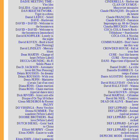
DADJE MEETING TIME -
CINDERELLA - Shelter me
Ybo libo
CLAN OF XYMOX -
DALIDA - Gigi in paradisco
Muscoviet mosquito
DAN REED NETWORK -
Claude FRANÇOIS - Du pain et
Tiger in a dress
du beurre
Daniel LEDUC - Soleil
Claude FRANÇOIS - Reste
DAVE - Hurlevent
Claude ROGEN - Fantaisie
DAVID + DAVID - Welcome to
Impromptu op. 66 de Chopin
the boomtown
Claudia BRÜCKEN - Fanatic
DAVID + DAVID - Welcome to
COCA-COLA French Rock -
the boomtown [monoface]
Téléphone + Starshooter
David KNOPFLER - Lonely is
COCA-COLA Nicolas
the night
PEYRAC
David KOVEN - Bord à bord
COMMUNARDS - Don't leave
[Test Pressing]
me this way
David LINDLEY - Mercury
CROWDED HOUSE - Fall at
blues
your feet
Dean MARTIN - Change of
CURE - Just like heaven
heart [White Label]
CURE - Never enough
DECCA/GRUNDIG - Hi-Fi
DANI - Papa vient d'épouser la
Stéréo Phase 4
bonne
Dee D. JACKSON - Automatic
Daniel DARC - La ville
lover 88 [Test Pressing]
Danielle DARRIEUX - Le
Démis ROUSSOS - So dreamy
temps d'aimer
Démis ROUSSOS - With you
Dante AGOSTINI - Initiation à
Denis PEPIN - Marinette
la batterie
(j'avais l'air d'un con)
David HALLYDAY - Ooh la la
Diana ROSS - Chain reaction
David HALLYDAY - Wanna
Diana ROSS - Chain reaction
take my time
(special dance mix)
David KOVEN - Afrique
Dick RIVERS - Ainsi soit-elle
David MARTIAL - Célimène
Disque d'Or Top 50 biface
David Mc NEIL - Tiramisu
Glenn MEDEIROS & Florent
DEAD OR ALIVE - Brand new
PAGNY
lover
DO VISSINGA - Porto Vecchio
DEF LEPPARD - Animal
Donna SUMMER - The
DEF LEPPARD - Animal
wanderer [White Label]
(spécial promo)
DOOBIE BROTHERS - Real
DEF LEPPARD - Let's get
love [White Label]
rocked
DUTCH DIESEL - Goin' back
DEF LEPPARD - Let's get
to China
rocked (poster)
Elliott MURPHY - Closer
DEF LEPPARD - Let's get
Elton JOHN - Easier to walk
rocked (teaser)
away
DEPECHE MODE - Everything
Elton JOHN - I don't wanna go
counts (live)