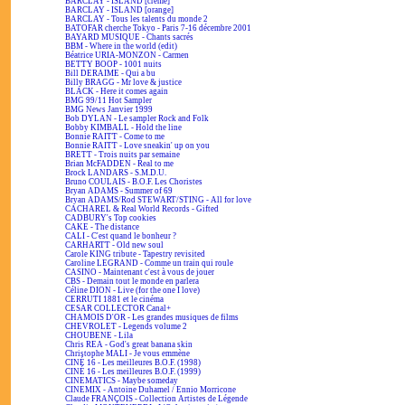
BARCLAY - ISLAND [crème]
BARCLAY - ISLAND [orange]
BARCLAY - Tous les talents du monde 2
BATOFAR cherche Tokyo - Paris 7-16 décembre 2001
BAYARD MUSIQUE - Chants sacrés
BBM - Where in the world (edit)
Béatrice URIA-MONZON - Carmen
BETTY BOOP - 1001 nuits
Bill DERAIME - Qui a bu
Billy BRAGG - Mr love & justice
BLACK - Here it comes again
BMG 99/11 Hot Sampler
BMG News Janvier 1999
Bob DYLAN - Le sampler Rock and Folk
Bobby KIMBALL - Hold the line
Bonnie RAITT - Come to me
Bonnie RAITT - Love sneakin' up on you
BRETT - Trois nuits par semaine
Brian McFADDEN - Real to me
Brock LANDARS - S.M.D.U.
Bruno COULAIS - B.O.F. Les Choristes
Bryan ADAMS - Summer of 69
Bryan ADAMS/Rod STEWART/STING - All for love
CACHAREL & Real World Records - Gifted
CADBURY's Top cookies
CAKE - The distance
CALI - C'est quand le bonheur ?
CARHARTT - Old new soul
Carole KING tribute - Tapestry revisited
Caroline LEGRAND - Comme un train qui roule
CASINO - Maintenant c'est à vous de jouer
CBS - Demain tout le monde en parlera
Céline DION - Live (for the one I love)
CERRUTI 1881 et le cinéma
CESAR COLLECTOR Canal+
CHAMOIS D'OR - Les grandes musiques de films
CHEVROLET - Legends volume 2
CHOUBENE - Lila
Chris REA - God's great banana skin
Christophe MALI - Je vous emmène
CINÉ 16 - Les meilleures B.O.F. (1998)
CINÉ 16 - Les meilleures B.O.F. (1999)
CINEMATICS - Maybe someday
CINEMIX - Antoine Duhamel / Ennio Morricone
Claude FRANÇOIS - Collection Artistes de Légende