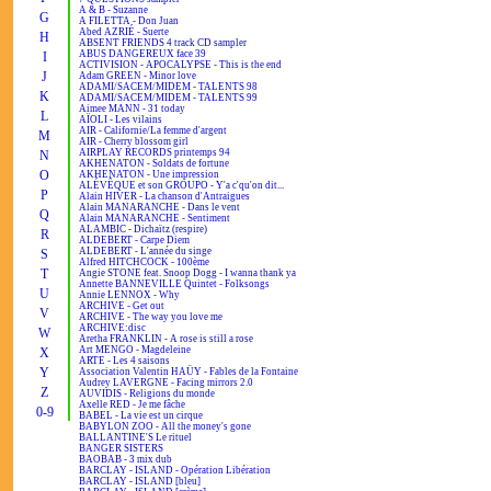
A & B - Suzanne
G
A FILETTA - Don Juan
Abed AZRIÉ - Suerte
H
ABSENT FRIENDS 4 track CD sampler
ABUS DANGEREUX face 39
I
ACTIVISION - APOCALYPSE - This is the end
J
Adam GREEN - Minor love
ADAMI/SACEM/MIDEM - TALENTS 98
K
ADAMI/SACEM/MIDEM - TALENTS 99
Aimee MANN - 31 today
L
AÏOLI - Les vilains
AIR - Californie/La femme d'argent
M
AIR - Cherry blossom girl
AIRPLAY RECORDS printemps 94
N
AKHENATON - Soldats de fortune
O
AKHENATON - Une impression
ALÉVÊQUE et son GROUPO - Y'a c'qu'on dit...
P
Alain HIVER - La chanson d'Antraigues
Alain MANARANCHE - Dans le vent
Q
Alain MANARANCHE - Sentiment
ALAMBIC - Dichaïtz (respire)
R
ALDEBERT - Carpe Diem
ALDEBERT - L'année du singe
S
Alfred HITCHCOCK - 100ème
T
Angie STONE feat. Snoop Dogg - I wanna thank ya
Annette BANNEVILLE Quintet - Folksongs
U
Annie LENNOX - Why
ARCHIVE - Get out
V
ARCHIVE - The way you love me
ARCHIVE:disc
W
Aretha FRANKLIN - A rose is still a rose
Art MENGO - Magdeleine
X
ARTE - Les 4 saisons
Y
Association Valentin HAÜY - Fables de la Fontaine
Audrey LAVERGNE - Facing mirrors 2.0
Z
AUVIDIS - Religions du monde
Axelle RED - Je me fâche
0-9
BABEL - La vie est un cirque
BABYLON ZOO - All the money's gone
BALLANTINE'S Le rituel
BANGER SISTERS
BAOBAB - 3 mix dub
BARCLAY - ISLAND - Opération Libération
BARCLAY - ISLAND [bleu]