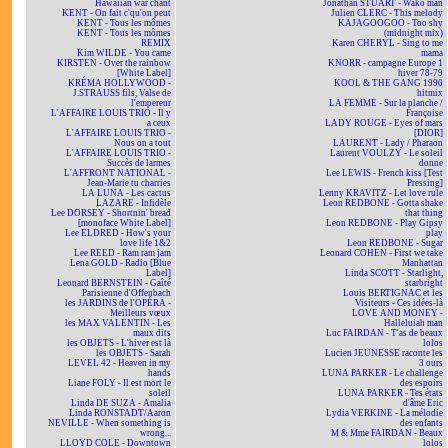
Hawaiian war chant
Jonathan STUART - Wako man
KENT - On fait c'qu'on peut
Julien CLERC - This melody
KENT - Tous les mômes
KAJAGOOGOO - Too shy
KENT - Tous les mômes
(midnight mix)
REMIX
Karen CHERYL - Sing to me
Kim WILDE - You came
mama
KIRSTEN - Over the rainbow
KNORR - campagne Europe 1
[White Label]
hiver 78-79
KRÉMA HOLLYWOOD -
KOOL & THE GANG 1990
J.STRAUSS fils, Valse de
hitmix
l'empereur
LA FEMME - Sur la planche /
L'AFFAIRE LOUIS TRIO - Il y
Françoise
a ceux
LADY ROUGE - Eyes of mars
L'AFFAIRE LOUIS TRIO -
[DIOR]
Nous on a tout
LAURENT - Lady / Pharaon
L'AFFAIRE LOUIS TRIO -
Laurent VOULZY - Le soleil
Succès de larmes
donne
L'AFFRONT NATIONAL -
Lee LEWIS - French kiss [Test
Jean-Marie tu charries
Pressing]
LA LUNA - Les cactus
Lenny KRAVITZ - Let love rule
LAZARE - Infidèle
Leon REDBONE - Gotta shake
Lee DORSEY - Shortnin' bread
that thing
[monoface White Label]
Leon REDBONE - Play Gipsy
Lee ELDRED - How's your
play
love life 1&2
Leon REDBONE - Sugar
Lee REED - Ram ram jam
Leonard COHEN - First we take
Lena GOLD - Radio [Blue
Manhattan
Label]
Linda SCOTT - Starlight,
Leonard BERNSTEIN - Gaîté
starbright
Parisienne d'Offenbach
Louis BERTIGNAC et les
les JARDINS de l'OPÉRA -
Visiteurs - Ces idées-là
Meilleurs vœux
LOVE AND MONEY -
les MAX VALENTIN - Les
Halleluiah man
maux dits
Luc FAIRDAN - T'as de beaux
les OBJETS - L'hiver est là
lolos
les OBJETS - Sarah
Lucien JEUNESSE raconte les
LEVEL 42 - Heaven in my
3 ours
hands
LUNA PARKER - Le challenge
Liane FOLY - Il est mort le
des espoirs
soleil
LUNA PARKER - Tes états
Linda DE SUZA - Amalia
d'âme Eric
Linda RONSTADT/Aaron
Lydia VERKINE - La mélodie
NEVILLE - When something is
des enfants
wrong...
M & Mme FAIRDAN - Beaux
LLOYD COLE - Downtown
lolos