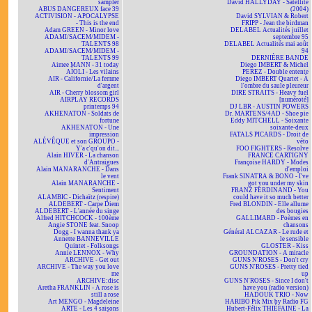
sampler
David HALLYDAY - Satellite
ABUS DANGEREUX face 39
(2004)
ACTIVISION - APOCALYPSE
David SYLVIAN & Robert
- This is the end
FRIPP - Jean the birdman
Adam GREEN - Minor love
DELABEL Actualités juillet
ADAMI/SACEM/MIDEM -
septembre 95
TALENTS 98
DELABEL Actualités mai août
ADAMI/SACEM/MIDEM -
94
TALENTS 99
DERNIÈRE BANDE
Aimee MANN - 31 today
Diego IMBERT & Michel
AÏOLI - Les vilains
PEREZ - Double entente
AIR - Californie/La femme
Diego IMBERT Quartet - À
d'argent
l'ombre du saule pleureur
AIR - Cherry blossom girl
DIRE STRAITS - Heavy fuel
AIRPLAY RECORDS
[numéroté]
printemps 94
DJ LBR - AUSTIN POWERS
AKHENATON - Soldats de
Dr. MARTENS/4AD - Shoe pie
fortune
Eddy MITCHELL - Soixante
AKHENATON - Une
soixante-deux
impression
FATALS PICARDS - Droit de
ALÉVÊQUE et son GROUPO -
véto
Y'a c'qu'on dit...
FOO FIGHTERS - Resolve
Alain HIVER - La chanson
FRANCE CARTIGNY
d'Antraigues
Françoise HARDY - Modes
Alain MANARANCHE - Dans
d'emploi
le vent
Frank SINATRA & BONO - I've
Alain MANARANCHE -
got you under my skin
Sentiment
FRANZ FERDINAND - You
ALAMBIC - Dichaïtz (respire)
could have it so much better
ALDEBERT - Carpe Diem
Fred BLONDIN - Elle allume
ALDEBERT - L'année du singe
des bougies
Alfred HITCHCOCK - 100ème
GALLIMARD - Poèmes en
Angie STONE feat. Snoop
chansons
Dogg - I wanna thank ya
Général ALCAZAR - Le rude et
Annette BANNEVILLE
le sensible
Quintet - Folksongs
GLOSTER - Kiss
Annie LENNOX - Why
GROUNDATION - A miracle
ARCHIVE - Get out
GUNS N'ROSES - Don't cry
ARCHIVE - The way you love
GUNS N'ROSES - Pretty tied
me
up
ARCHIVE:disc
GUNS N'ROSES - Since I don't
Aretha FRANKLIN - A rose is
have you (radio version)
still a rose
HADOUK TRIO - Now
Art MENGO - Magdeleine
HARIBO Pik Mix by Radio FG
ARTE - Les 4 saisons
Hubert-Félix THIÉFAINE - La