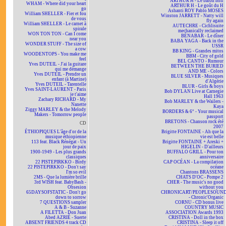
ARTHUR H - Le baron noir
WHAM - Where did your heart
ARTHUR H - Le goût du H
go
Ashanti ROY Pablo MOSES
William SHELLER - Fier et fou
Winston JARRETT - Natty will
de vous
fly again
William SHELLER - Le carnet à
AUTECHRE - Cichlisuite
spirale
mechanically reclaimed
WON TON TON - Can I come
BÉNABAR - Le dîner
near you
BABA YAGA - Back in the
WONDER STUFF - The size of
USSR
a cow
BB KING - Grandes mitos
WOODENTOPS - You make me
BBM - City of gold
feel
BEL CANTO - Rumour
Yves DUTEIL - J'ai la guitare
BETWEEN THE BURIED
qui me démange
AND ME - Colors
Yves DUTEIL - Prendre un
BLUE SILVER - Musiques
enfant (à Martine)
d'Algérie
Yves DUTEIL - Tarentelle
BLUR - Girls & boys
Yves SAINT-LAURENT - Paris
Bob DYLAN Live at Carnegie
je t'aime
Hall 1963
Zachary RICHARD - My
Bob MARLEY & the Wailers -
Nanette
Kaya
Ziggy MARLEY & the Melody
BORDERS & 6° - Your musical
Makers - Tomorrow people
passport
BRETONS - Chanson rock été
CD
2007
ÉTHIOPIQUES L'âge d'or de la
Brigitte FONTAINE - Ah que la
musique éthiopienne
vie est belle
113 feat. Black Rénégat - Un
Brigitte FONTAINE + Areski +
jour de paix
HIGELIN - D'ailleurs
1900-1949 - Les plus grands
BUFFALO GRILL - Pour ton
classiques
anniversaire
22 PISTEPIRKKO - Birdy
CAP OCÉAN - La compilation
22 PISTEPIRKKO - Don't say
océane
I'm so evil
Chantons BRASSENS
2MS - Que la lumière brille
CHATS D'OC - Pompe 2
3rd WISH feat. BabyBash -
CHER - The music's no good
Obsesion
without you
65DAYSOFSTATIC - Don't go
CHRONICART/PEOPLESOUN
down to sorrow
- Chronic'Organic
7 QUESTIONS sampler
CORNU - CD bonus live
A & B - Suzanne
COUNTRY MUSIC
A FILETTA - Don Juan
ASSOCIATION Awards 1993
Abed AZRIÉ - Suerte
CRISTINA - Doll in the box
ABSENT FRIENDS 4 track CD
CRISTINA - Sleep it off