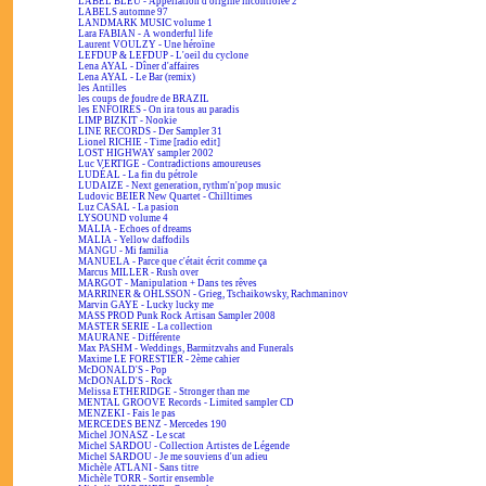
LABEL BLEU - Appellation d'origine incontrôlée 2
LABELS automne 97
LANDMARK MUSIC volume 1
Lara FABIAN - A wonderful life
Laurent VOULZY - Une héroïne
LEFDUP & LEFDUP - L'oeil du cyclone
Lena AYAL - Dîner d'affaires
Lena AYAL - Le Bar (remix)
les Antilles
les coups de foudre de BRAZIL
les ENFOIRÉS - On ira tous au paradis
LIMP BIZKIT - Nookie
LINE RECORDS - Der Sampler 31
Lionel RICHIE - Time [radio edit]
LOST HIGHWAY sampler 2002
Luc VERTIGE - Contradictions amoureuses
LUDÉAL - La fin du pétrole
LUDAIZE - Next generation, rythm'n'pop music
Ludovic BEIER New Quartet - Chilltimes
Luz CASAL - La pasion
LYSOUND volume 4
MALIA - Echoes of dreams
MALIA - Yellow daffodils
MANGU - Mi familia
MANUELA - Parce que c'était écrit comme ça
Marcus MILLER - Rush over
MARGOT - Manipulation + Dans tes rêves
MARRINER & OHLSSON - Grieg, Tschaikowsky, Rachmaninov
Marvin GAYE - Lucky lucky me
MASS PROD Punk Rock Artisan Sampler 2008
MASTER SERIE - La collection
MAURANE - Différente
Max PASHM - Weddings, Barmitzvahs and Funerals
Maxime LE FORESTIER - 2ème cahier
McDONALD'S - Pop
McDONALD'S - Rock
Melissa ETHERIDGE - Stronger than me
MENTAL GROOVE Records - Limited sampler CD
MENZEKI - Fais le pas
MERCEDES BENZ - Mercedes 190
Michel JONASZ - Le scat
Michel SARDOU - Collection Artistes de Légende
Michel SARDOU - Je me souviens d'un adieu
Michèle ATLANI - Sans titre
Michèle TORR - Sortir ensemble