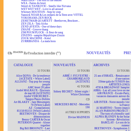
Wasis DIOP - The lord of the feather
WEA - Faites du bruit
Weird Al YANKOVIC - Smells like Nirvana
WET WET WET - Love is all around
Whitney HOUSTON - Step by step
Yannick NOAH & Les enfants de la Terre avec VITTEL
YOKOHAMA ZEN ROCK
ZEHETMAIR QUARTETT - Beethoven, Bruckner...
ZEN ZILA - Tata Aïcha
ZEND AVESTA - One of these days
ZHANÉ - Groove thang
ZIM POUM PLOCK - A fleur de sang
ZINZINS - sampler République Zinzin
ZOUK MACHINE - Kréol
ZURRIBANDA - La mala hora
2014/2026
ici
NOUVEAUTÉS
PRE
©b
Re℗roduction interdite (
)
CATALOGUE
NOUVEAUTÉS
ARCHIVES
33 TOURS
33 TOURS
33 TOURS
Alice DONA - De la tendresse
ABBÉ J. SYLVESTRE -
25 ans d'ISRAËL - Renaissance
[ACÉTATE + White Label]
CHAMBORIGAUD
d'une nation
ALLIANZ - Top pop for young
[ACÉTATE]
33ème gala de l'UNION des
people
ARTISTES (1963)
45 TOURS
AMC feiert 20 jahre
4TH & BROADWAY Sampler
André MALRAUX - Discours
ABBA - Lay all your love on me
Sidney BECHET - Silent night /
de mai 68 [ACÉTATE]
AIR FRANCE - Escale-Party,
White Christmas
André VERCHUREN -
vacances dansantes autour du
Tangos/Pasos-Dobles
monde
CD
Art BLAKEY - Jazz Messengers
AIR INTER - Notre monde c'est
MERCEDES BENZ - Mercedes
70 [White Label]
la France
190
AZ - Compilations
Al MARTINO - Torero (maxi)
85150/85151 [White Labels]
ALAN PARSONS PROJECT -
AUTRES SUPPORTS
BEETHOVEN - Disque de
The turn of a friendly card
démonstration
ALPHA BLONDY & the Solar
Divine MADNESS
Benny CARTER & Oscar
System - Révolution
PETERSON Quartet - Alone
BARCLAY - Le son de la
together
rumeur
Big Bill BROONZY - Last
BEETHOVEN - Symphonies 1