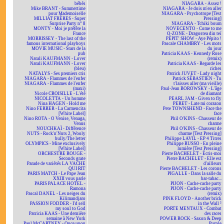
bébés
NIAGARA - Assez !
Mike BRANT - Summertime
NIAGARA - Je dois m'en aller
pour Mademoiselle
NIAGARA - Psychotrope [Test
MILLIAT FRÈRES - Super
Pressing]
Surprise Party n° 8
NIAGARA - Tchiki boum
MONTY - Moi je préfère la
NOVECENTO - Come to me
France
O-ZONE - Dragostea din teï
MORRISSEY - The last of the
PÉPIT' SHOW - Aye Pépito !
famous international playboys
Pascale CHAMBRY - Les mots
MOVIE MUSIC - Stars de la
du jour
pub
Patricia KAAS - Kennedy Rose
Natali KAUFMANN - Lover
(remix)
Natali KAUFMANN - Lover
Patricia KAAS - Regarde les
(bleu)
riches
NATALYS - Ses premiers cris
Patrick JUVET - Lady night
NIAGARA - Flammes de l'enfer
Patrick SÉBASTIEN - Tu
NIAGARA - Flammes de l'enfer
t'laisses aller (ma vieille)
(maxi)
Paul-Jean BOROWSKY - L'âge
Nicole CROISILLE - L'été
de diamant
NICOLETTA - Un homme
PEARL JAM - Given to fly
Nina HAGEN - Hold me
PERET - Late mi corazon
Nino FERRER - La Carmencita
Pete TOWNSHEND - Face the
[White Label]
face
Nino ROTA - O Venise, Venaga,
Phil O'KINS - Chasseur de
Venus
charme
NOUCHKAÏ - Différence
Phil O'KINS - Chasseur de
NUTS - Rock'n'Nuts 2, Wooly
charme [Test Pressing]
bully/The letter
Philippe LAVIL - EP 4 Titres
OLYMPICS - Mine exclusively
Philippe RUSSO - En pleine
[White Label]
lumière [Test Pressing]
ORCHESTRE ROUGE -
Pierre BACHELET - Écris-moi
Seconds grate
Pierre BACHELET - Elle est
Parade de variétés LA VACHE
d'ailleurs
QUI RIT
Pierre BACHELET - Les corons
PARIS MATCH - Le Pape Jean
PIGALLE - Dans la salle du
XXIII vous parle
bar-tabac...
PARIS PALACE HOTEL -
PIJON - Cache-cache party
Ramona
PIJON - Cache-cache party
Pascal DANEL - Les neiges du
(remix)
Kilimandjaro
PINK FLOYD - Another brick
PASSION FODDER - I'd sell
in the Wall ²
my soul to God
PORTE MENTAUX - Combat
Patricia KAAS - Une dernière
des races
semaine à New York
POWER ROCK - Saxon & Deep
Paul McCARTNEY - Once upon
Purple