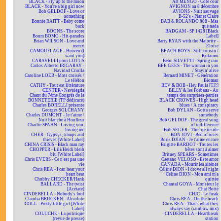
BLACK - Fly up to the moon
Art MENGO - Côté cour
BLACK - You're a big girl now
AVIGNON au 8 décembre
Bob GELDOF - Love or
AVIONS - Nuit sauvage
something
B-52's - Planet Claire
Bonnie RAITT - Baby come
BAB & ROLANDO 808 - Mas
back
que nada
BOONS - The score
BADGAM - SP 1428 [Black
Boum BOMO - Hit-parades
Label]
Brian WILSON - Love and
Barry RYAN with the Majority -
mercy
Eloïse
CAMOUFLAGE - Heaven (I
BEACH BOYS - Still cruisin /
want you)
Kokomo
CARAVELLI pour LOTUS
Bebu SILVETTI - Spring rain
Carlos Alberto IRIGARAY -
BEE GEES - The woman in you
Navidad Criolla
/ Stayin' alive
Caroline LOEB - Mots croisés /
Bernard MINET - Génération
Le téléfon
Bioman
CATHY - Tout est littérature
BEV & BOB - Hey Paula [T.P.]
CENTER - Navsiegda
BILLY & les Forbans - Au
Chant du 7ème Congrès de la
temps des surprises-parties
BONNETERIE (TP dédicacé)
BLACK CROWES - High head
Charles BORELLI présente
blues / A conspiracy
Georges SOLCHANY
Bob DYLAN - Gotta serve
Charles DUMONT - Je t'aime /
somebody
Nuit blanche à Honfleur
Bob GELDOF - The great song
Charlie SPAHN - Loving you,
of indifference
loving me
Bob SEGER - The fire inside
CHER - Gypsys, tramps and
BON JOVI - Bed of roses
thieves [White Label]
Boris DJIAN - Je t'aime encore
CHINA CRISIS - Black man ray
Brigitte BARDOT - Toutes les
CHOPPER - Lili/Heidi bleib
bêtes sont à aimer
blu [White Label]
Britney SPEARS - Sometimes
Chris EVERS - Ce n'est pas une
Caetano VELOSO - Este amor
vie
CANADA - Mourir les sirènes
Chris REA - I can hear your
Céline DION - I drove all night
heart beat
Céline DION - Mon ami m'a
Chubby CHECKER/Hank
quittée
BALLARD - The twist
Chantal GOYA - Monsieur le
[Acétate]
Chat Botté
CINDERELLA - Nobody's fool
CHIC - Le freak
Claudia BRÜCKEN - Absolute
Chris REA - On the beach
COLL - Pretty little girl [White
Chris REA - That's what they
Label]
always say (rainbow mix)
COLUCHE - La politique
CINDERELLA - Heartbreak
(revue de presse)
station