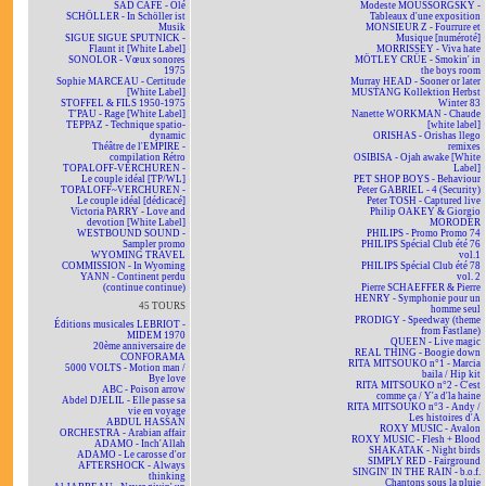
SAD CAFÉ - Olé
Modeste MOUSSORGSKY -
SCHÖLLER - In Schöller ist
Tableaux d'une exposition
Musik
MONSIEUR Z - Fourrure et
SIGUE SIGUE SPUTNICK -
Musique [numéroté]
Flaunt it [White Label]
MORRISSEY - Viva hate
SONOLOR - Vœux sonores
MÖTLEY CRÜE - Smokin' in
1975
the boys room
Sophie MARCEAU - Certitude
Murray HEAD - Sooner or later
[White Label]
MUSTANG Kollektion Herbst
STOFFEL & FILS 1950-1975
Winter 83
T'PAU - Rage [White Label]
Nanette WORKMAN - Chaude
TEPPAZ - Technique spatio-
[white label]
dynamic
ORISHAS - Orishas llego
Théâtre de l'EMPIRE -
remixes
compilation Rétro
OSIBISA - Ojah awake [White
TOPALOFF-VERCHUREN -
Label]
Le couple idéal [TP/WL]
PET SHOP BOYS - Behaviour
TOPALOFF~VERCHUREN -
Peter GABRIEL - 4 (Security)
Le couple idéal [dédicacé]
Peter TOSH - Captured live
Victoria PARRY - Love and
Philip OAKEY & Giorgio
devotion [White Label]
MORODER
WESTBOUND SOUND -
PHILIPS - Promo Promo 74
Sampler promo
PHILIPS Spécial Club été 76
WYOMING TRAVEL
vol.1
COMMISSION - In Wyoming
PHILIPS Spécial Club été 78
YANN - Continent perdu
vol. 2
(continue continue)
Pierre SCHAEFFER & Pierre
HENRY - Symphonie pour un
45 TOURS
homme seul
PRODIGY - Speedway (theme
Éditions musicales LEBRIOT -
from Fastlane)
MIDEM 1970
QUEEN - Live magic
20ème anniversaire de
REAL THING - Boogie down
CONFORAMA
RITA MITSOUKO n°1 - Marcia
5000 VOLTS - Motion man /
baila / Hip kit
Bye love
RITA MITSOUKO n°2 - C'est
ABC - Poison arrow
comme ça / Y'a d'la haine
Abdel DJELIL - Elle passe sa
RITA MITSOUKO n°3 - Andy /
vie en voyage
Les histoires d'A
ABDUL HASSAN
ROXY MUSIC - Avalon
ORCHESTRA - Arabian affair
ROXY MUSIC - Flesh + Blood
ADAMO - Inch'Allah
SHAKATAK - Night birds
ADAMO - Le carosse d'or
SIMPLY RED - Fairground
AFTERSHOCK - Always
SINGIN' IN THE RAIN - b.o.f.
thinking
Chantons sous la pluie