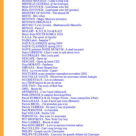
Michelle SHOCKED - Come a long way
MIDFIELD GENERAL @ the boutique
Milla JOVOVICH - Gentleman who fell
Milla JOVOVICH - Gentleman who fell (promo)
MINISTRY OF SOUND - The annual III
MIXTE - Mix vibes
MOTOWN - Magic Motown (extraits)
MOTOWN ORIGINALS
MOUSSU T e lei Jovents - Mademoiselle Marseille
MOWAX - Faces Z
MOZART - K.313, K.314 & K.622
Music from SOUTH KOREA 2010
N.A.S.A. The spirit of Apollo
NAIM Label - Sampler 7
NAÏVE CLASSIQUE spring 2004
NAÏVE CLASSIQUE spring 2011
NAÏVE présente NOISE MUSEUM - A mad tea-party
Nanci GRIFFITH - I don't want to talk about love
NAUFRAGÉS - Moi j'suis parti
NESCAFÉ - Open up
NESCAFÉ - Open up [mini CD]
Nina MORATO - Fanfaron
NIRVANA - Heart-Shaped box
NOA - La vie est belle - Canal+
NOCTURNE avant-première septembre-novembre 2005
NOUVELLE VAGUE - Découvrez les nouveaux talents français
OCCIDENTAUX - Les occidentaux
on a TROP besoin de jus de raisin
ONE-TWO - The story of Bob Star
OPEL - Route 66
OPTIMISTES - C'est l'aïoli [dédicacé]
PARLOPHONE le sampler Inrockuptibles
Pascal DUBROCA & les Vierges Noires - Jours tranquilles à Paris
Patricia KAAS - À qui d'autre que vous (Renault)
Patrick BRUEL - J'm'attendais pas à toi
Patrick VERBEKE - De quoi j'vais m'plaindre
Paul PERSONNE - Le bourdon
Paul WELLER - Studio 150
PERNOD SA - Des sons 51 nouveaux
PET SHOP BOYS - New York City boy
Peter GABRIEL - Blood of eden
Peter KINGSBERY - Love in motion (version radio)
Phil COLLINS - Can't stop loving you
PHILIPS - Grands succès Classiques
PHILIPS/TÉLÉRAMA - Concours les grands thèmes du Classique