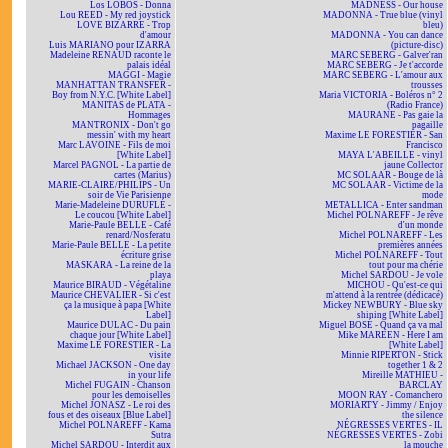
Los LOBOS - Donna
MADNESS - Our house
Lou REED - My red joystick
MADONNA - True blue (vinyl
LOVE BIZARRE - Trop
bleu)
d'amour
MADONNA - You can dance
Luis MARIANO pour IZARRA
(picture-disc)
Madeleine RENAUD raconte le
MARC SEBERG - Galver'ran
palais idéal
MARC SEBERG - Je t'accorde
MAGGI - Magie
MARC SEBERG - L'amour aux
MANHATTAN TRANSFER -
trousses
Boy from N.Y.C. [White Label]
Maria VICTORIA - Boléros n° 2
MANITAS de PLATA -
(Radio France)
Hommages
MAURANE - Pas gaie la
MANTRONIX - Don't go
pagaille
messin' with my heart
Maxime LE FORESTIER - San
Marc LAVOINE - Fils de moi
Francisco
[White Label]
MAYA L'ABEILLE - vinyl
Marcel PAGNOL - La partie de
jaune Collector
cartes (Marius)
MC SOLAAR - Bouge de là
MARIE-CLAIRE/PHILIPS - Un
MC SOLAAR - Victime de la
soir de Vie Parisienne
mode
Marie-Madeleine DURUFLÉ -
METALLICA - Enter sandman
Le coucou [White Label]
Michel POLNAREFF - Je rêve
Marie-Paule BELLE - Café
d'un monde
renard/Nosferatu
Michel POLNAREFF - Les
Marie-Paule BELLE - La petite
premières années
écriture grise
Michel POLNAREFF - Tout
MASKARA - La reine de la
tout pour ma chérie
playa
Michel SARDOU - Je vole
Maurice BIRAUD - Végétaline
MICHOU - Qu'est-ce qui
Maurice CHEVALIER - Si c'est
m'attend à la rentrée (dédicacé)
ça la musique à papa [White
Mickey NEWBURY - Blue sky
Label]
shining [White Label]
Maurice DULAC - Du pain
Miguel BOSÉ - Quand ça va mal
chaque jour [White Label]
Mike MAREEN - Here I am
Maxime LE FORESTIER - La
[White Label]
visite
Minnie RIPERTON - Stick
Michael JACKSON - One day
together 1 & 2
in your life
Mireille MATHIEU -
Michel FUGAIN - Chanson
BARCLAY
pour les demoiselles
MOON RAY - Comanchero
Michel JONASZ - Le roi des
MORIARTY - Jimmy / Enjoy
fous et des oiseaux [Blue Label]
the silence
Michel POLNAREFF - Kama
NÉGRESSES VERTES - IL
Sutra
NÉGRESSES VERTES - Zobi
Michel SARDOU - Interdit aux
la mouche