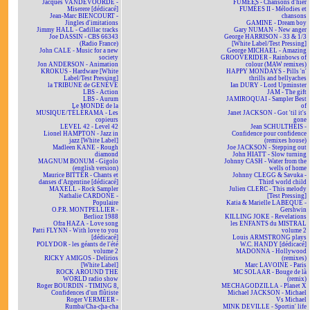
Jacques VANDEVOORDE -
FUMÉES - Chansons d'hier
Miserere [dédicacé]
FUMÉES II - Mélodies et
Jean-Marc BIENCOURT -
chansons
Jingles d'imitations
GAMINE - Dream boy
Jimmy HALL - Cadillac tracks
Gary NUMAN - New anger
Joe DASSIN - CBS 66343
George HARRISON - 33 & 1/3
(Radio France)
[White Label/Test Pressing]
John CALE - Music for a new
George MICHAEL - Amazing
society
GROOVERIDER - Rainbows of
Jon ANDERSON - Animation
colour (MAW remixes)
KROKUS - Hardware [White
HAPPY MONDAYS - Pills 'n'
Label/Test Pressing]
thrills and bellyaches
la TRIBUNE de GENÈVE
Ian DURY - Lord Upminster
LBS - Action
JAM - The gift
LBS - Aurum
JAMIROQUAI - Sampler Best
Le MONDE de la
of
MUSIQUE/TÉLÉRAMA - Les
Janet JACKSON - Got 'til it's
copieurs
gone
LEVEL 42 - Level 42
Jean SCHULTHEIS -
Lionel HAMPTON - Jazz in
Confidence pour confidence
jazz [White Label]
(remixes house)
Madleen KANE - Rough
Joe JACKSON - Stepping out
diamond
John HIATT - Slow turning
MAGNUM BONUM - Gigolo
Johnny CASH - Water from the
(english version)
wells of home
Maurice BITTER - Chants et
Johnny CLEGG & Savuka -
danses d'Argentine [dédicacé]
Third world child
MAXELL - Rock Sampler
Julien CLERC - This melody
Nathalie CARDONE -
[Test Pressing]
Populaire
Katia & Marielle LABEQUE -
O.P.R. MONTPELLIER -
Gershwin
Berlioz 1988
KILLING JOKE - Revelations
Ofra HAZA - Love song
les ENFANTS du MISTRAL
Patti FLYNN - With love to you
volume 2
[dédicacé]
Louis ARMSTRONG plays
POLYDOR - les géants de l'été
W.C. HANDY [dédicacé]
volume 2
MADONNA - Hollywood
RICKY AMIGOS - Delirios
(remixes)
[White Label]
Marc LAVOINE - Paris
ROCK AROUND THE
MC SOLAAR - Bouge de là
WORLD radio show
(remix)
Roger BOURDIN - TIMING 8,
MECHAGODZILLA - Planet X
Confidences d'un flûtiste
Michael JACKSON - Michael
Roger VERMEER -
Vs Michael
Rumba/Cha-cha-cha
MINK DEVILLE - Sportin' life