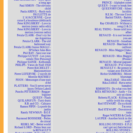
a long ago
PRINCE - Alphabet street
Paul SIMON - The obvious
QUEEN - I want to break free
child
QUEENSRYCHE - Silent
Paula ABDUL - Rush rush
lucidity
PAULETTE de
R.E.M. - The one I love
L'AJACCIENNE - Ça se
Rachid TAHA - Barbès
corse/La boudeuse (dédicacé)
[remixes]
Peter KINGSBERY - Love in
Ray CHARLES - Without a
motion (remix radio edit)
song (1 & 2)
Peter KINGSBERY - Love in
REAL THING - Stone cold love
motion (version radio)
affair
Petula CLARK - Don't cry for
RENAUD - It is not because
me Argentina
you are
Petula CLARK - The old
RENAUD - Jonathan
fashioned way
RENAUD - Marchand de
Petula CLARK/Junior MAGLI -
cailloux
SP biface Juke-Box
RENAUD - Miss Maggie [Juke-
Phil RAY - Save our star
Box]
Philippe GUYOT - Les yeux
RENAUD - Miss Maggie
cernés [Test Pressing]
[Promo]
Philippe SAISSE - Kelbomek
RENAUD - Mistral gagnant
PHILIPS - Vœux de Noël 1958
RENAUD - P'tit voleur
Pierre BACHELET -
RENAULT 4 - Re-prenez le
Marionnettiste
volant avec FANGIO
Pierre LEFEBVRE - 2 succès de
Richie SAMBORA - Mister
Mireille MATHIEU
bluesman
PIJON - Mensonges d'une nuit
Rika ZARAÏ - Aba-nibi
d'été
Rika ZARAÏ - Hava netse
PLATTERS - You'll never never
bamahol
know [White Label]
RIMSHOTS - Do what you feel
Punchs PITTERSON - Reggae-
RITA MITSOUKO - Andy + Un
biguine
soir un chien
QUEEN - Flash
Roberta FLACK - Killing me
QUILAPAYUN - Tutti-frutti
softly (with his song)
R.B. and CO. - Calypso
Rod STEWART - Da ya think
Ramon PIPIN - La porte du
I'm sexy
jardin
Rod STEWART - Downtown
Randy NEWMAN - B.O.F.
train
Ragtime
Roger WATERS & Cindy
Raymond BOISSERIE - Perles
LAUPER - Another brick in the
de cristal
wall ²
REBEL MC - Better world
ROLLING STONES - E.P. (I
Richard LORD - Pleins feux sur
can't get no) Satisfaction
la RENAULT 9
ROLLING STONES -