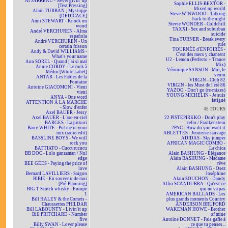
Al JARREAU - Never givin' up
Sophie ELLIS-BEXTOR -
[Test Pressing]
Mixed up world
Alain TURBAN - Mystique
Steve WINWOOD - Talking
[DÉDICACÉ]
back to the night
Amii STEWART - Knock on
Stevie WONDER - Coldchill
wood
TAXXI - Sex and suburban
André VERCHUREN - Alma
suicide
española
Tina TURNER - Break every
André VERCHUREN - Un
rule
certain frisson
TOURNÉE d'ENFOIRÉS -
Andy & David WILLIAMS -
C'est des mecs y chantent
What's your name
U2 - Lemon (Perfecto + Trance
Ann SOREL - Quand j'ai si mal
Mix)
Annie CORDY - Le rock à
Véronique SANSON - Moi, le
Médor [White Label]
venin
ANTAR - Les Fables de la
VIRGIN - Club 82
Fontaine
VIRGIN - les Must de l'été 86
Antoine GIACOMONI - Vieni
YAZOO - Don't go (re-mixes)
vieni
YOUNG MICHELIN - Je suis
ANYA - One word
fatigué
ATTENTION À LA MARCHE
- Slow d'enfer
45 TOURS
Axel BAUER - Jessy
Axel BAUER - L'arc-en-ciel
22 PISTEPIRKKO - Don't play
BARGES - La pitxuri
cello / Frankenstein
Barry WHITE - Put me in your
2PAC - How do you want it
mix (radio edit)
ABLETTES - Jeunesse sauvage
BASSLINE BOYS - We will
ADIDAS - Sky jumper
rock you
AFRICAN MAGIC COMBO -
BATTIATO - Cuccurucucu
La chica
BB DOC - Lolo ganzaman / Nul
Alain BASHUNG - Élégance
edge
Alain BASHUNG - Madame
BEE GEES - Paying the price of
rêve
love
Alain BASHUNG - Osez
Bernard LAVILLIERS - Saïgon
Joséphine
BIBIE - En souvenir de moi
Alain SOUCHON - Dandy
[Pré-Planning]
Alfio SCANDURRA - Qu'est-ce
BIG T Scotch whisky - Europe
qui ne va pas
1
AMERICAN BALLADS - Les
Bill HALEY & the Comets -
plus grands moments Country
Chaussettes PHILDAR
ANDERSON BRUFORD
Bill LABOUNTY - Livin'it up
WAKEMAN HOWE - Brother
Bill PRITCHARD - Number
of mine
five
Antoine DONNET - Fais gaffe à
Billy SWAN - Lover please
ce que tu penses...