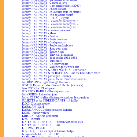
Johnny HALLYDAY - Garden of love
Johnny HALLYDAY - Il est terrible (Optic 2000)
Johnny HALLYDAY - Ja, der Elefant
Johnny HALLYDAY - Je la croise tous les matins
Johnny HALLYDAY - Je n'ai jamais pleuré
Johnny HALLYDAY - LEGAL, le goût
Johnny HALLYDAY - Les années Johnny vol.1
Johnny HALLYDAY - Les années Johnny vol.2
Johnny HALLYDAY - Les années Johnny vol.3
Johnny HALLYDAY - Les tendres années
Johnny HALLYDAY - Marie
Johnny HALLYDAY - Pardon
Johnny HALLYDAY - Partie de cartes
Johnny HALLYDAY - Quelques cris
Johnny HALLYDAY - Rouler sur la rivière
Johnny HALLYDAY - Sang pour sang
Johnny HALLYDAY - Tender years
Johnny HALLYDAY - They call him a man
Johnny HALLYDAY - Tout public 1962-1992
Johnny HALLYDAY - Tutti frutti
Johnny HALLYDAY - Un jour viendra
Johnny HALLYDAY - Voyez ce que je veux dire
Johnny HALLYDAY & Kathy MATTEA - Love affair
Johnny HALLYDAY & the RATTLES - Lass die Leute doch reden
Johnny HALLYDAY par Vogue Hommes
Johnny HALLYDAY parle - 65 mn d'entretiens inédits
Jon HOPKINS - Light through the veins
JOSEPH Pepino - Ha ha ! No no ! He He ! [dédicacé]
Joss STONE - LP1 advance
JUKEBOX BABIES - Électrique ou rien
Julie REINS - Reine d'un jour
Julien CLERC - Julien déménage électrique & acoustique
JULIETTE et les INDÉPENDANTS - 14 juillet
K.O.D. Chacun sa route
KARAJAN - Gold
KARAJAN GOLD demonstration sampler
KORN - Family values
KRISIUN - Ageless venomous
KYO - Je cours
L'AFFAIRE LOUIS TRIO - L'homme aux mille vies
L'AFFAIRE LOUIS TRIO - Loin
L'HOMME PARLE
la BELGIQUE est un pays - Chantons belge
la légende du GOLF DROUOT