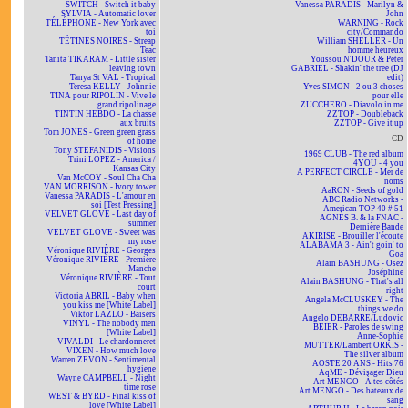
SWITCH - Switch it baby
Vanessa PARADIS - Marilyn &
SYLVIA - Automatic lover
John
TÉLÉPHONE - New York avec
WARNING - Rock
toi
city/Commando
TÉTINES NOIRES - Streap
William SHELLER - Un
Teac
homme heureux
Tanita TIKARAM - Little sister
Youssou N'DOUR & Peter
leaving town
GABRIEL - Shakin' the tree (DJ
Tanya St VAL - Tropical
edit)
Teresa KELLY - Johnnie
Yves SIMON - 2 ou 3 choses
TINA pour RIPOLIN - Vive le
pour elle
grand ripolinage
ZUCCHERO - Diavolo in me
TINTIN HEBDO - La chasse
ZZTOP - Doubleback
aux bruits
ZZTOP - Give it up
Tom JONES - Green green grass
CD
of home
Tony STEFANIDIS - Visions
1969 CLUB - The red album
Trini LOPEZ - America /
4YOU - 4 you
Kansas City
A PERFECT CIRCLE - Mer de
Van McCOY - Soul Cha Cha
noms
VAN MORRISON - Ivory tower
AaRON - Seeds of gold
Vanessa PARADIS - L'amour en
ABC Radio Networks -
soi [Test Pressing]
American TOP 40 # 51
VELVET GLOVE - Last day of
AGNÈS B. & la FNAC -
summer
Dernière Bande
VELVET GLOVE - Sweet was
AKIRISE - Brouiller l'écoute
my rose
ALABAMA 3 - Ain't goin' to
Véronique RIVIÈRE - Georges
Goa
Véronique RIVIÈRE - Première
Alain BASHUNG - Osez
Manche
Joséphine
Véronique RIVIÈRE - Tout
Alain BASHUNG - That's all
court
right
Victoria ABRIL - Baby when
Angela McCLUSKEY - The
you kiss me [White Label]
things we do
Viktor LAZLO - Baisers
Angelo DEBARRE/Ludovic
VINYL - The nobody men
BEIER - Paroles de swing
[White Label]
Anne-Sophie
VIVALDI - Le chardonneret
MUTTER/Lambert ORKIS -
VIXEN - How much love
The silver album
Warren ZEVON - Sentimental
AOSTE 20 ANS - Hits 76
hygiene
AqME - Dévisager Dieu
Wayne CAMPBELL - Night
Art MENGO - À tes côtés
time rose
Art MENGO - Des bateaux de
WEST & BYRD - Final kiss of
sang
love [White Label]