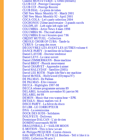
Claudio MONTEVERDI - L'Orfeo (extraits)
CLUB CCF - Prestige Classique
CLUB CCF - Prestige Rossini
CLUB DIAL - Le plein de tubes
CMJ New Music Monthly 91 - March 2001
CMJ New Music Monthly 92 - April 2001
COCA-COLA - Let's party selection 2004
COCHONOU 25ème anniversaire - 3 grands succès
COLDPLAY - Left right left right left
COLUMBIA - Artist News 4 mars 1998
COLUMBIA 96 - The road ahead
COLUMBIA Et toi t'écoutes quoi ? 96
CRÉDIT MUTUEL - Collection
CRÉOLE CHOIR OF CUBA - Tande-la
CYRIUS - Le sang des roses
DÉCOUVREZ-LES AVANT LES AUTRES volume 4
DANCE PARTY - le meilleur de la Dance
Daniel LAVOIE - Docteur tendresse
Daniel LEVI - Le cœur ouvert
Daniel ZIMMERMANN - Bone machine
David BRIOT - Phonik mouvement
David CHARVET - Apprendre à aimer
David HALLYDAY - Satellite (2005)
David LEE ROTH - Night life/She's my machine
David McNEIL - Hollywood (Olympia 97)
DE PALMAS - De Palmas
DE PALMAS - Elle s'ennuie
DECCA - Highlights 1997-98
DECCA release programme autumn 89
DELABEL Actualités novembre 95 janvier 96
DELABEL été 99
DEMON - Music that you wanna hear + EPK
DETAILS - Music matters vol. 8
DISCO PARTY - La fièvre du disco
DJ LBR - LE CORRUPTEUR
DNA - La serenissima
DOCK DES SUDS - Solidaires
DOLIVEUX - Doliveux
Dominique DALCAN - L'air de rien
DOMINO nouveautés 98/99
DRAGONBALL Z + SAILOR MOON
E-MOTION - This is how we are
éd. Philippe PICQUIER - Contes chinois
Eddy MITCHELL/NEVILLE Brothers - Tell it like it is
EDEL Collection 96 acte 1