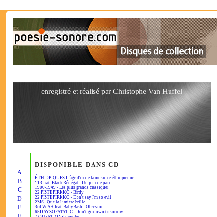
enregistré et réalisé par Christophe Van Huffel
DISPONIBLE DANS CD
A
ÉTHIOPIQUES L'âge d'or de la musique éthiopienne
B
113 feat. Black Rénégat - Un jour de paix
1900-1949 - Les plus grands classiques
C
22 PISTEPIRKKO - Birdy
22 PISTEPIRKKO - Don't say I'm so evil
D
2MS - Que la lumière brille
E
3rd WISH feat. BabyBash - Obsesion
65DAYSOFSTATIC - Don't go down to sorrow
F
7 QUESTIONS sampler