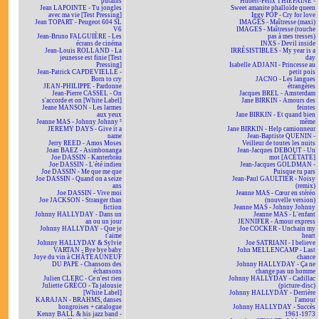
putains
Hubert-Félix THIÉFAINE -
Jean LAPOINTE - Tu jongles
Sweet amanite phalloïde queen
avec ma vie [Test Pressing]
Iggy POP - Cry for love
Jean TOPART - Peugeot 604 SL
IMAGES - Maîtresse (maxi)
V6
IMAGES - Maîtresse (touche
Jean-Bruno FALGUIÈRE - Les
pas à mes tresses)
écrans de cinéma
INXS - Devil inside
Jean-Louis ROLLAND - La
IRRÉSISTIBLES - My year is a
jeunesse est finie [Test
day
Pressing]
Isabelle ADJANI - Princesse au
Jean-Patrick CAPDEVIELLE -
petit pois
Born to cry
JACNO - Les langues
JEAN-PHILIPPE - Pardonne
étrangères
Jean-Pierre CASSEL - On
Jacques BREL - Amsterdam
s'accorde et on [White Label]
Jane BIRKIN - Amours des
Jeane MANSON - Les larmes
feintes
aux yeux
Jane BIRKIN - Et quand bien
Jeanne MAS - Johnny Johnny ²
même
JEREMY DAYS - Give it a
Jane BIRKIN - Help camionneur
name
Jean-Baptiste QUENIN -
Jerry REED - Amos Moses
Veilleur de toutes les nuits
Joan BAEZ - Asimbonanga
Jean-Jacques DEBOUT - Un
Joe DASSIN - Kanterbräu
mot [ACÉTATE]
Joe DASSIN - L'été indien
Jean-Jacques GOLDMAN -
Joe DASSIN - Me que me que
Puisque tu pars
Joe DASSIN - Quand on a seize
Jean-Paul GAULTIER - Noisy
ans
(remix)
Joe DASSIN - Vive moi
Jeanne MAS - Cœur en stéréo
Joe JACKSON - Stranger than
(nouvelle version)
fiction
Jeanne MAS - Johnny Johnny
Johnny HALLYDAY - Dans un
Jeanne MAS - L'enfant
an ou un jour
JENNIFER - Amour express
Johnny HALLYDAY - Que je
Joe COCKER - Unchain my
t'aime
heart
Johnny HALLYDAY & Sylvie
Joe SATRIANI - I believe
VARTAN - Bye bye baby
John MELLENCAMP - Last
Joye du vin à CHÂTEAUNEUF
chance
DU PAPE - Chansons des
Johnny HALLYDAY - Ça ne
échansons
change pas un homme
Julien CLERC - Ce n'est rien
Johnny HALLYDAY - Cadillac
Juliette GRÉCO - Ta jalousie
(picture-disc)
[White Label]
Johnny HALLYDAY - Derrière
KARAJAN - BRAHMS, danses
l'amour
hongroises + catalogue
Johnny HALLYDAY - Succès
Kenny BALL & his jazz band -
1961-1973