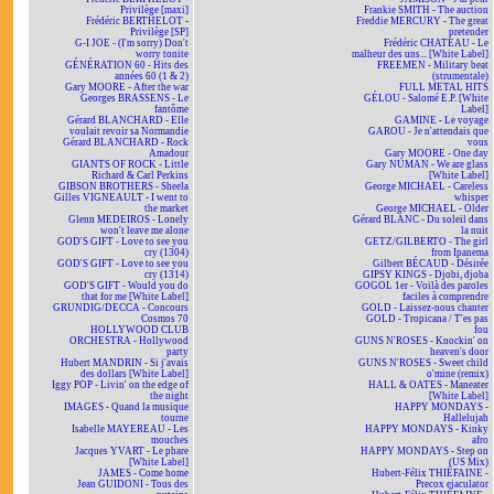
Privilège [maxi]
Frankie SMITH - The auction
Frédéric BERTHELOT -
Freddie MERCURY - The great
Privilège [SP]
pretender
G-I JOE - (I'm sorry) Don't
Frédéric CHATEAU - Le
worry tonite
malheur des uns... [White Label]
GÉNÉRATION 60 - Hits des
FREEMEN - Military beat
années 60 (1 & 2)
(strumentale)
Gary MOORE - After the war
FULL METAL HITS
Georges BRASSENS - Le
GÉLOU - Salomé E.P. [White
fantôme
Label]
Gérard BLANCHARD - Elle
GAMINE - Le voyage
voulait revoir sa Normandie
GAROU - Je n'attendais que
Gérard BLANCHARD - Rock
vous
Amadour
Gary MOORE - One day
GIANTS OF ROCK - Little
Gary NUMAN - We are glass
Richard & Carl Perkins
[White Label]
GIBSON BROTHERS - Sheela
George MICHAEL - Careless
Gilles VIGNEAULT - I went to
whisper
the market
George MICHAEL - Older
Glenn MEDEIROS - Lonely
Gérard BLANC - Du soleil dans
won't leave me alone
la nuit
GOD'S GIFT - Love to see you
GETZ/GILBERTO - The girl
cry (1304)
from Ipanema
GOD'S GIFT - Love to see you
Gilbert BÉCAUD - Désirée
cry (1314)
GIPSY KINGS - Djobi, djoba
GOD'S GIFT - Would you do
GOGOL 1er - Voilà des paroles
that for me [White Label]
faciles à comprendre
GRUNDIG/DECCA - Concours
GOLD - Laissez-nous chanter
Cosmos 70
GOLD - Tropicana / T'es pas
HOLLYWOOD CLUB
fou
ORCHESTRA - Hollywood
GUNS N'ROSES - Knockin' on
party
heaven's door
Hubert MANDRIN - Si j'avais
GUNS N'ROSES - Sweet child
des dollars [White Label]
o'mine (remix)
Iggy POP - Livin' on the edge of
HALL & OATES - Maneater
the night
[White Label]
IMAGES - Quand la musique
HAPPY MONDAYS -
tourne
Hallelujah
Isabelle MAYEREAU - Les
HAPPY MONDAYS - Kinky
mouches
afro
Jacques YVART - Le phare
HAPPY MONDAYS - Step on
[White Label]
(US Mix)
JAMES - Come home
Hubert-Félix THIÉFAINE -
Jean GUIDONI - Tous des
Precox ejaculator