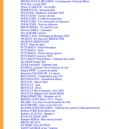
PHONO SUECIA RECORDS - Contemporary Classical Music
PIAS Play it loud 2005
Pierre CLARENCE - Air de fête
PISHROGUES - Indispensable
POLYDOR - Tendances Automne 2001
POLYGRAM - Classics & Jazz
POP & CORN - La fête de la musique
POP & CORN - Les Classiques en chansons
POP & CORN - Noël en chansons
PRETENDERS - I'll stand by you
Princess ERIKA - Calomnie
Prix de ROME lorrains
PROPUL'SON - Printemps de Bourges 2007
PSCHENT All-Star crew MIDEM 2008
PSCHENT MIDEM 2009
PULP - Help the aged
PUTUMAYO - Fiesta Putumayo
PUTUMAYO - Kids
PUTUMAYO - North African groove
PUTUMAYO Grooves 2003
PUTUMAYO World Music - Celebrate the world
QUAKER Energy Mix
QVAR Autohaler - Finement jazz
RADIKAL présente The revolution of cool
Ramon PIPIN - La porte du jardin
Raymond CHANDLER - Le crayon
RED DANCE - Compilation mini CD
RENAISSANCE - Soundtrack album
RENAUD - Master Serie
RENAULT - Jazz
RENAULT - Rock
RENAULT fête la musique - juin 1994
RENAULT Mégane série limitée BOSE
RFM/APÉRICUBE - Moments en Or
RHÔNE-ALPES Music 2012 - France
RICARD - Les titres incontournables de l'été
ROACHFORD - Only to be with you
ROADRUNNER RECORDS - Onde de choc spécial 25ème anniversaire
Robben FORD & the Blue Line
Roberto ALAGNA - Sampler 1
ROCK EN SEINE 2009
Romane SERDA - Mon envers de moi
RROSE SELAVY
RYTHME COLLECTION
SAINT GEORGE et les 7 glaives