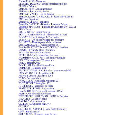
Edouard LALO - Namouna
ELECTRO DELUXE - Sound for eclectic people
ELISTA - Debout
EMI Cool Price - Les authentiques
EMI Music Ressources - Smile
EMILE & IMAGES - Rio de Janvier
EMPEROR NORTON RECORDS - Space baby blast off
ENOLA - Figurines
Enrique IGLESIAS - Bailamos
Ensemble De CÆLIS - Direction Laurence Brisset
Ensemble MATHEUS - Extraits de Griselda par VIVALDI
EPIC - Focus
EQUIMINTHE - Country music
ERATO - Chefs d'œuvre de la Musique Classique
Erik SATIE - Les 4 visages de l'orchestre
Erik SATIE - Les quatre visages de l'orchestre
Erik SATIE - The 4 aspects of the orchestra
Eros RAMAZZOTTI - Quanto amore sei
Eros RAMAZZOTTI & Joe COCKER - Difendero
ESPACE Rhythm & Blues - Volume 2
ESSO - Sur la route d'Hollywood
ETERNAL LOVE - le meilleur des slows
F-COMMUNICATIONS - 7th birthday sampler
FAN DE le magazine - CD interview
FARGO sampler 2005
Farid RUSSLAN - Musique de films
FARM JOB - Hokkaïdo rush
FASZINATION MUSIK - Les clous du nouveau label
FATA MORGANA - Le petit monde
Festival BLUES SUR SEINE 2003
FNAC - Parcours black
FNAC MUSIC - Actualités Printemps 93
FOOD RECORDS sampler 1991
FOUR ROSES - Musiques de films
FRANCE TELECOM - Easy techno
Franz SCHUBERT - Quintette à cordes D.956
FRAY - Over my head (cable car)
FREDERICKS + GOLDMAN + JONES - Des vies
FRENCH B - La vie est belle
GAY DAD - Leisure noise
GEFFEN - Swag American Style
GENERIC
GLÜCKLICH SAMPLER (New Beetle Cabriolet)
GMF - Bonus famille
GOLD JAZZ - 12 grands noms du jazz