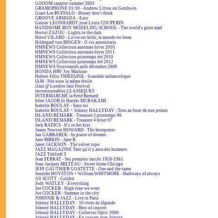
GOOOM sampler summer 2003
GRAMOPHONE 01/10 - Andrew Litton on Gershwin
Grant Lee BUFFALO - Honey don't think
GROOVE ARMADA - Easy
Gustav LEONHARDT joue Louis COUPERIN
HANDSOME BOY MODELING SCHOOL - The world's gone mad
Hector ZAZOU - Lights in the dark
Hervé VILARD - La vie est belle, le monde est beau
Hildegard von BINGEN - O vis aeternitatis
HMNEWS Collection automne hiver 2010
HMNEWS Collection automne hiver 2011
HMNEWS Collection printemps été 2010
HMNEWS Collection printemps été 2012
HMNEWS Nouveautés août décembre 2009
HONDA HRV Joy Machine
Hubert-Félix THIÉFAINE - Scandale mélancolique
IAM - Nés sous la même étoile
iJazz @ London Jazz Festival
incontournables CLASSIQUES
INTERMARCHÉ la Ferté Bernard
Irène JACOB lit Haruki MURAKAMI
Isabelle BOULAY - Sans toi
Isabelle BOULAY + Johnny HALLYDAY - Tout au bout de nos peines
ISLAND/REMARK - Treasure 2 printemps 96
ISLAND/REMARK - Treasure 4 hiver 97
Jack RADICS - It's in her kiss
James Newton HOWARD - The Interpreter
Jan GARBAREK - In praise of dreams
Jane BIRKIN - Jane B.
Janet JACKSON - The velvet rope
JAZZ MAGAZINE Tant qu'il y aura des hommes
JAZZ Tublieft 3
Jean FERRAT - Ses premiers succès 1958-1961
Jean-Jacques MILTEAU - Sweet home Chicago
JEFF GAUTHIER GOATETTE - One and the same
Jennifer HOYSTON + William WHITMORE - Hallways of always
Jill SCOTT - Golden
Jody WATLEY - Everything
Joe COCKER - High time we went
Joe COCKER - Summer in the city
JOHNNIE & JAZZ - Live in Paris
Johnny HALLYDAY - 10 titres de légende
Johnny HALLYDAY - Best of concert
Johnny HALLYDAY - Collector Optic 2000
Johnny HALLYDAY - En concert avec Johnny