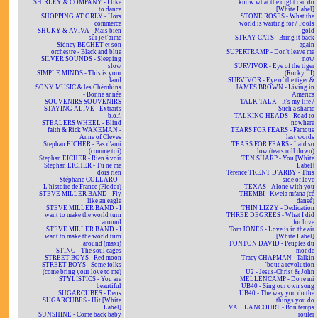
SHIRLEY & COMPANY - I like
know what the night can do
to dance
[White Label]
SHOPPING AT ORLY - Hors
STONE ROSES - What the
commerce
world is waiting for / Fools
SHUKY & AVIVA - Mais bien
gold
sûr je t'aime
STRAY CATS - Bring it back
Sidney BECHET et son
again
orchestre - Black and blue
SUPERTRAMP - Don't leave me
SILVER SOUNDS - Sleeping
now
slow
SURVIVOR - Eye of the tiger
SIMPLE MINDS - This is your
(Rocky III)
land
SURVIVOR - Eye of the tiger &
SONY MUSIC & les Chérubins
JAMES BROWN - Living in
- Bonne année
America
SOUVENIRS SOUVENIRS
TALK TALK - It's my life /
STAYING ALIVE - Extraits
Such a shame
b.o.f.
TALKING HEADS - Road to
STEALERS WHEEL - Blind
nowhere
faith & Rick WAKEMAN -
TEARS FOR FEARS - Famous
Anne of Cleves
last words
Stephan EICHER - Pas d'ami
TEARS FOR FEARS - Laid so
(comme toi)
low (tears roll down)
Stephan EICHER - Rien à voir
TEN SHARP - You [White
Stephan EICHER - Tu ne me
Label]
dois rien
Terence TRENT D'ARBY - This
Stéphane COLLARO -
side of love
L'histoire de France (Flodor)
TEXAS - Alone with you
STEVE MILLER BAND - Fly
THEMBI - Kwela mfana (cé
like an eagle
dansé)
STEVE MILLER BAND - I
THIN LIZZY - Dedication
want to make the world turn
THREE DEGREES - What I did
around
for love
STEVE MILLER BAND - I
Tom JONES - Love is in the air
want to make the world turn
[White Label]
around (maxi)
TONTON DAVID - Peuples du
STING - The soul cages
monde
STREET BOYS - Red moon
Tracy CHAPMAN - Talkin
STREET BOYS - Some folks
'bout a revolution
(come bring your love to me)
U2 - Jesus-Christ & John
STYLISTICS - You are
MELLENCAMP - Do re mi
beautiful
UB40 - Sing our own song
SUGARCUBES - Deus
UB40 - The way you do the
SUGARCUBES - Hit [White
things you do
Label]
VAILLANCOURT - Bon temps
SUNSHINE - Come back baby
rouler