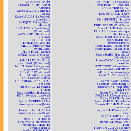
on with you like that
Dick RIVERS - Je t'ai reconnue
Emmylou HARRIS - Rose of
Dolly PARTON - Downtown
Cimarron
EARTH WIND & FIRE -
Enrico MACIAS - 2 ailes & 3
Saturday nite
plumes
Eddy MITCHELL - Lèche-
Enrico MACIAS - La France de
bottes blues
mon enfance
Eddy MITCHELL - Soixante
ENRIQUÉ - J'aime, J'aime...
soixante-deux
[dédicacé]
EDITH NYLON - Edith Nylon
ENZO ENZO - Blanche Neige
Edouard BAER - La bostella
[White Label]
ELEGANCE - Jamais de risque
Erik MONTRY - Des fleurs et
[Test Pressing]
des fusils
Etienne DAHO - Caribbean sea
ETHNIKOLOR
Etienne DAHO - Des
F.LEMARQUE/MARTIN
attractions désastre
CIRCUS - Succès de Paris
Etienne DAHO - Epaule tattoo
[White Label]
Etienne DAHO - Epaule tattoo
FÉLIX POTIN - Édition
(maxi)
spéciale inauguration super-
Etienne DAHO - Il ne dira pas
marché
[White Label]
FAMILLE FOUX - Un très
Etienne DAHO - Les voyages
joyeux Noël... [White Label]
immobiles
Félix FAIRANO - Moi je n'suis
EURYTHMICS - Sweet dreams
pas pressé [ACÉTATE]
(are made of this) REMIX 91
FFF - AC² N [White Label]
FARID - Un amour montagne
FIDO STEAKY - Les plus
Florent PAGNY - Ça fait des
belles musiques de films
nuits
FINE YOUNG CANNIBALS -
Florent PAGNY - Comme
The flame
d'habitude [Claude François]
France GALL - La chanson
Florent PAGNY - Jolie môme
d'Azima
[Léo Ferré]
Francis CABREL & Mercedes
Florent PAGNY - Tue-moi
SOSA - Yo vengo a ofrecer mi
FORBANS - Lève ton ful de là
corazon
Francis CABREL - Je rêve
Francis LEANDRI - EP Ton
Francis CABREL - Petite Marie
absence, ton silence [White
François FELDMAN - Comme
Label]
une évidence
Francis LEANDRI - SP Ton
François FELDMAN - Le p'tit
absence, ton silence [White
cireur
Label]
François FELDMAN - Les
Franck DIDIER - Pour la
valses de Vienne
première fois [Test Pressing]
François FELDMAN - Petit
François FELDMAN - Le
Frank
serpent qui danse
François FELDMAN & Joniece
Frédéric BERTHELOT -
JAMISON - J'ai peur