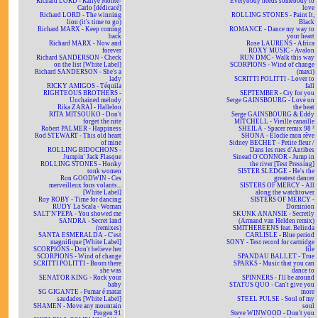
Richard LORD - Rallye Monte-
Everybody needs somebody to
Carlo [dédicacé]
love
Richard LORD - The winning
ROLLING STONES - Paint It,
lion (it's time to go)
Black
Richard MARX - Keep coming
ROMANCE - Dance my way to
back
your heart
Richard MARX - Now and
Rose LAURENS - Africa
forever
ROXY MUSIC - Avalon
Richard SANDERSON - Check
RUN DMC - Walk this way
on the list [White Label]
SCORPIONS - Wind of change
Richard SANDERSON - She's a
(maxi)
lady
SCRITTI POLITTI - Lover to
RICKY AMIGOS - Téquila
fall
RIGHTEOUS BROTHERS -
SEPTEMBER - Cry for you
Unchained melody
Serge GAINSBOURG - Love on
Rika ZARAÏ - Hallelou
the beat
RITA MITSOUKO - Don't
Serge GAINSBOURG & Eddy
forget the nite
MITCHELL - Vieille canaille
Robert PALMER - Happiness
SHEILA - Spacer remix 98 ²
Rod STEWART - This old heart
SHONA - Elodie mon rêve
of mine
Sidney BECHET - Petite fleur /
ROLLING BIDOCHONS -
Dans les rues d'Antibes
Jumpin' Jack Flasque
Sinead O'CONNOR - Jump in
ROLLING STONES - Honky
the river [Test Pressing]
tonk women
SISTER SLEDGE - He's the
Ron GOODWIN - Ces
greatest dancer
merveilleux fous volants...
SISTERS OF MERCY - All
[White Label]
along the watchtower
Roy ROBY - Time for dancing
SISTERS OF MERCY -
RUDY La Scala - Woman
Dominion
SALT'N'PEPA - You showed me
SKUNK ANANSIE - Secretly
SANDRA - Secret land
(Armand van Helden remix)
(remixes)
SMITHEREENS feat. Belinda
SANTA ESMERALDA - C'est
CARLISLE - Blue period
magnifique [White Label]
SONY - Test record for cartridge
SCORPIONS - Don't believe her
file
SCORPIONS - Wind of change
SPANDAU BALLET - True
SCRITTI POLITTI - Boom there
SPARKS - Music that you can
she was
dance to
SENATOR KING - Rock your
SPINNERS - I'll be around
baby
STATUS QUO - Can't give you
SG GIGANTE - Fumar é matar
more
saudades [White Label]
STEEL PULSE - Soul of my
SHAMEN - Move any mountain
soul
Progen 91
Steve WINWOOD - Don't you