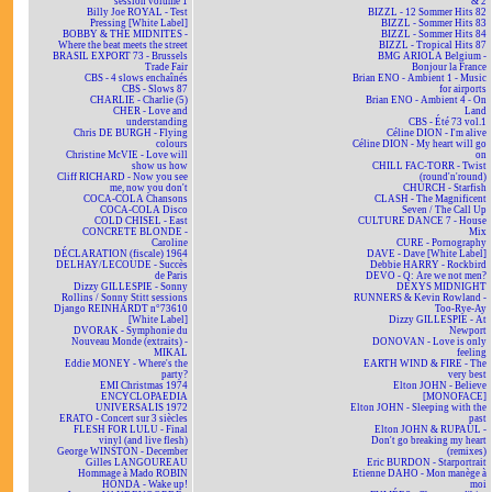
session volume 1
& 2
Billy Joe ROYAL - Test
BIZZL - 12 Sommer Hits 82
Pressing [White Label]
BIZZL - Sommer Hits 83
BOBBY & THE MIDNITES -
BIZZL - Sommer Hits 84
Where the beat meets the street
BIZZL - Tropical Hits 87
BRASIL EXPORT 73 - Brussels
BMG ARIOLA Belgium -
Trade Fair
Bonjour la France
CBS - 4 slows enchaînés
Brian ENO - Ambient 1 - Music
CBS - Slows 87
for airports
CHARLIE - Charlie (5)
Brian ENO - Ambient 4 - On
CHER - Love and
Land
understanding
CBS - Été 73 vol.1
Chris DE BURGH - Flying
Céline DION - I'm alive
colours
Céline DION - My heart will go
Christine McVIE - Love will
on
show us how
CHILL FAC-TORR - Twist
Cliff RICHARD - Now you see
(round'n'round)
me, now you don't
CHURCH - Starfish
COCA-COLA Chansons
CLASH - The Magnificent
COCA-COLA Disco
Seven / The Call Up
COLD CHISEL - East
CULTURE DANCE 7 - House
CONCRETE BLONDE -
Mix
Caroline
CURE - Pornography
DÉCLARATION (fiscale) 1964
DAVE - Dave [White Label]
DELHAY/LECOUDE - Succès
Debbie HARRY - Rockbird
de Paris
DEVO - Q: Are we not men?
Dizzy GILLESPIE - Sonny
DEXYS MIDNIGHT
Rollins / Sonny Stitt sessions
RUNNERS & Kevin Rowland -
Django REINHARDT n°73610
Too-Rye-Ay
[White Label]
Dizzy GILLESPIE - At
DVORAK - Symphonie du
Newport
Nouveau Monde (extraits) -
DONOVAN - Love is only
MIKAL
feeling
Eddie MONEY - Where's the
EARTH WIND & FIRE - The
party?
very best
EMI Christmas 1974
Elton JOHN - Believe
ENCYCLOPAEDIA
[MONOFACE]
UNIVERSALIS 1972
Elton JOHN - Sleeping with the
ERATO - Concert sur 3 siècles
past
FLESH FOR LULU - Final
Elton JOHN & RUPAUL -
vinyl (and live flesh)
Don't go breaking my heart
George WINSTON - December
(remixes)
Gilles LANGOUREAU
Eric BURDON - Starportrait
Hommage à Mado ROBIN
Etienne DAHO - Mon manège à
HONDA - Wake up!
moi