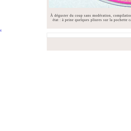
À déguster du coup sans modération, compilation
état : à peine quelques pliures sur la pochette 
DI