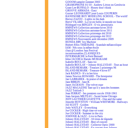
GOOOM sampler summer 2003
GRAMOPHONE 01/10 - Andrew Litton on Gershwin
Grant Lee BUFFALO - Honey don't think
GROOVE ARMADA - Easy
Gustav LEONHARDT joue Louis COUPERIN
HANDSOME BOY MODELING SCHOOL - The world's
Hector ZAZOU - Lights in the dark
Hervé VILARD - La vie est belle, le monde est beau
Hildegard von BINGEN - O vis aeternitatis
HMNEWS Collection automne hiver 2010
HMNEWS Collection automne hiver 2011
HMNEWS Collection printemps été 2010
HMNEWS Collection printemps été 2012
HMNEWS Nouveautés août décembre 2009
HONDA HRV Joy Machine
Hubert-Félix THIÉFAINE - Scandale mélancolique
IAM - Nés sous la même étoile
iJazz @ London Jazz Festival
incontournables CLASSIQUES
INTERMARCHÉ la Ferté Bernard
Irène JACOB lit Haruki MURAKAMI
Isabelle BOULAY - Sans toi
Isabelle BOULAY + Johnny HALLYDAY - Tout au bout 
ISLAND/REMARK - Treasure 2 printemps 96
ISLAND/REMARK - Treasure 4 hiver 97
Jack RADICS - It's in her kiss
James Newton HOWARD - The Interpreter
Jan GARBAREK - In praise of dreams
Jane BIRKIN - Jane B.
Janet JACKSON - The velvet rope
JAZZ MAGAZINE Tant qu'il y aura des hommes
JAZZ Tublieft 3
Jean FERRAT - Ses premiers succès 1958-1961
Jean-Jacques MILTEAU - Sweet home Chicago
JEFF GAUTHIER GOATETTE - One and the same
Jennifer HOYSTON + William WHITMORE - Hallways 
Jill SCOTT - Golden
Jody WATLEY - Everything
Joe COCKER - High time we went
Joe COCKER - Summer in the city
JOHNNIE & JAZZ - Live in Paris
Johnny HALLYDAY - 10 titres de légende
Johnny HALLYDAY - Best of concert
Johnny HALLYDAY - Collector Optic 2000
Johnny HALLYDAY - En concert avec Johnny