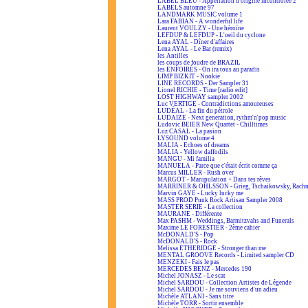
LABEL BLEU - Appellation d'origine incontrôlée 2
LABELS automne 97
LANDMARK MUSIC volume 1
Lara FABIAN - A wonderful life
Laurent VOULZY - Une héroïne
LEFDUP & LEFDUP - L'oeil du cyclone
Lena AYAL - Dîner d'affaires
Lena AYAL - Le Bar (remix)
les Antilles
les coups de foudre de BRAZIL
les ENFOIRÉS - On ira tous au paradis
LIMP BIZKIT - Nookie
LINE RECORDS - Der Sampler 31
Lionel RICHIE - Time [radio edit]
LOST HIGHWAY sampler 2002
Luc VERTIGE - Contradictions amoureuses
LUDÉAL - La fin du pétrole
LUDAIZE - Next generation, rythm'n'pop music
Ludovic BEIER New Quartet - Chilltimes
Luz CASAL - La pasion
LYSOUND volume 4
MALIA - Echoes of dreams
MALIA - Yellow daffodils
MANGU - Mi familia
MANUELA - Parce que c'était écrit comme ça
Marcus MILLER - Rush over
MARGOT - Manipulation + Dans tes rêves
MARRINER & OHLSSON - Grieg, Tschaikowsky, Rach
Marvin GAYE - Lucky lucky me
MASS PROD Punk Rock Artisan Sampler 2008
MASTER SERIE - La collection
MAURANE - Différente
Max PASHM - Weddings, Barmitzvahs and Funerals
Maxime LE FORESTIER - 2ème cahier
McDONALD'S - Pop
McDONALD'S - Rock
Melissa ETHERIDGE - Stronger than me
MENTAL GROOVE Records - Limited sampler CD
MENZEKI - Fais le pas
MERCEDES BENZ - Mercedes 190
Michel JONASZ - Le scat
Michel SARDOU - Collection Artistes de Légende
Michel SARDOU - Je me souviens d'un adieu
Michèle ATLANI - Sans titre
Michèle TORR - Sortir ensemble