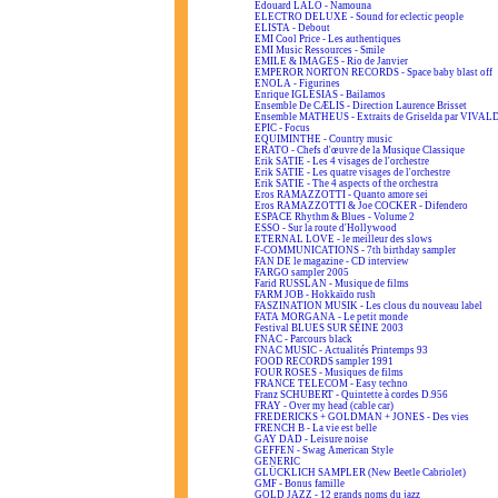
Edouard LALO - Namouna
ELECTRO DELUXE - Sound for eclectic people
ELISTA - Debout
EMI Cool Price - Les authentiques
EMI Music Ressources - Smile
EMILE & IMAGES - Rio de Janvier
EMPEROR NORTON RECORDS - Space baby blast off
ENOLA - Figurines
Enrique IGLESIAS - Bailamos
Ensemble De CÆLIS - Direction Laurence Brisset
Ensemble MATHEUS - Extraits de Griselda par VIVAL
EPIC - Focus
EQUIMINTHE - Country music
ERATO - Chefs d'œuvre de la Musique Classique
Erik SATIE - Les 4 visages de l'orchestre
Erik SATIE - Les quatre visages de l'orchestre
Erik SATIE - The 4 aspects of the orchestra
Eros RAMAZZOTTI - Quanto amore sei
Eros RAMAZZOTTI & Joe COCKER - Difendero
ESPACE Rhythm & Blues - Volume 2
ESSO - Sur la route d'Hollywood
ETERNAL LOVE - le meilleur des slows
F-COMMUNICATIONS - 7th birthday sampler
FAN DE le magazine - CD interview
FARGO sampler 2005
Farid RUSSLAN - Musique de films
FARM JOB - Hokkaïdo rush
FASZINATION MUSIK - Les clous du nouveau label
FATA MORGANA - Le petit monde
Festival BLUES SUR SEINE 2003
FNAC - Parcours black
FNAC MUSIC - Actualités Printemps 93
FOOD RECORDS sampler 1991
FOUR ROSES - Musiques de films
FRANCE TELECOM - Easy techno
Franz SCHUBERT - Quintette à cordes D.956
FRAY - Over my head (cable car)
FREDERICKS + GOLDMAN + JONES - Des vies
FRENCH B - La vie est belle
GAY DAD - Leisure noise
GEFFEN - Swag American Style
GENERIC
GLÜCKLICH SAMPLER (New Beetle Cabriolet)
GMF - Bonus famille
GOLD JAZZ - 12 grands noms du jazz