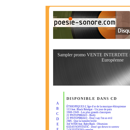
Sampler promo VENTE INTERDITE fina
Européenne
DISPONIBLE DANS CD
A
ÉTHIOPIQUES L'âge d'or de la musique éthiopienne
B
113 feat. Black Rénégat - Un jour de paix
1900-1949 - Les plus grands classiques
C
22 PISTEPIRKKO - Birdy
22 PISTEPIRKKO - Don't say I'm so evil
D
2MS - Que la lumière brille
E
3rd WISH feat. BabyBash - Obsesion
65DAYSOFSTATIC - Don't go down to sorrow
F
7 QUESTIONS sampler