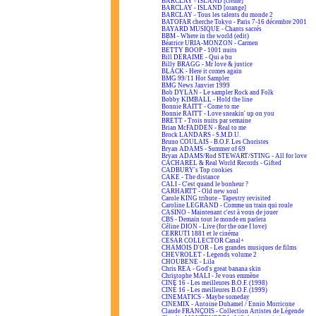
BARCLAY - ISLAND [crème]
BARCLAY - ISLAND [orange]
BARCLAY - Tous les talents du monde 2
BATOFAR cherche Tokyo - Paris 7-16 décembre 2001
BAYARD MUSIQUE - Chants sacrés
BBM - Where in the world (edit)
Béatrice URIA-MONZON - Carmen
BETTY BOOP - 1001 nuits
Bill DERAIME - Qui a bu
Billy BRAGG - Mr love & justice
BLACK - Here it comes again
BMG 99/11 Hot Sampler
BMG News Janvier 1999
Bob DYLAN - Le sampler Rock and Folk
Bobby KIMBALL - Hold the line
Bonnie RAITT - Come to me
Bonnie RAITT - Love sneakin' up on you
BRETT - Trois nuits par semaine
Brian McFADDEN - Real to me
Brock LANDARS - S.M.D.U.
Bruno COULAIS - B.O.F. Les Choristes
Bryan ADAMS - Summer of 69
Bryan ADAMS/Rod STEWART/STING - All for love
CACHAREL & Real World Records - Gifted
CADBURY's Top cookies
CAKE - The distance
CALI - C'est quand le bonheur ?
CARHARTT - Old new soul
Carole KING tribute - Tapestry revisited
Caroline LEGRAND - Comme un train qui roule
CASINO - Maintenant c'est à vous de jouer
CBS - Demain tout le monde en parlera
Céline DION - Live (for the one I love)
CERRUTI 1881 et le cinéma
CESAR COLLECTOR Canal+
CHAMOIS D'OR - Les grandes musiques de films
CHEVROLET - Legends volume 2
CHOUBENE - Lila
Chris REA - God's great banana skin
Christophe MALI - Je vous emmène
CINÉ 16 - Les meilleures B.O.F. (1998)
CINÉ 16 - Les meilleures B.O.F. (1999)
CINEMATICS - Maybe someday
CINEMIX - Antoine Duhamel / Ennio Morricone
Claude FRANÇOIS - Collection Artistes de Légende