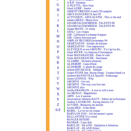
A & B - Suzanne
G
A FILETTA - Don Juan
Abed AZRIÉ - Suerte
H
ABSENT FRIENDS 4 track CD sampler
ABUS DANGEREUX face 39
I
ACTIVISION - APOCALYPSE - This is the end
J
Adam GREEN - Minor love
ADAMI/SACEM/MIDEM - TALENTS 98
K
ADAMI/SACEM/MIDEM - TALENTS 99
Aimee MANN - 31 today
L
AÏOLI - Les vilains
AIR - Californie/La femme d'argent
M
AIR - Cherry blossom girl
AIRPLAY RECORDS printemps 94
N
AKHENATON - Soldats de fortune
O
AKHENATON - Une impression
ALÉVÊQUE et son GROUPO - Y'a c'qu'on dit...
P
Alain HIVER - La chanson d'Antraigues
Alain MANARANCHE - Dans le vent
Q
Alain MANARANCHE - Sentiment
ALAMBIC - Dichaïtz (respire)
R
ALDEBERT - Carpe Diem
ALDEBERT - L'année du singe
S
Alfred HITCHCOCK - 100ème
T
Angie STONE feat. Snoop Dogg - I wanna thank ya
Annette BANNEVILLE Quintet - Folksongs
U
Annie LENNOX - Why
ARCHIVE - Get out
V
ARCHIVE - The way you love me
ARCHIVE:disc
W
Aretha FRANKLIN - A rose is still a rose
Art MENGO - Magdeleine
X
ARTE - Les 4 saisons
Y
Association Valentin HAÜY - Fables de la Fontaine
Audrey LAVERGNE - Facing mirrors 2.0
Z
AUVIDIS - Religions du monde
Axelle RED - Je me fâche
0-9
BABEL - La vie est un cirque
BABYLON ZOO - All the money's gone
BALLANTINE'S Le rituel
BANGER SISTERS
BAOBAB - 3 mix dub
BARCLAY - ISLAND - Opération Libération
BARCLAY - ISLAND [bleu]