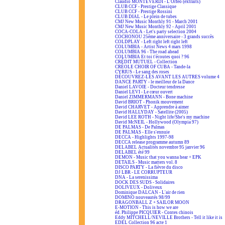
Claudio MONTEVERDI - L'Orfeo (extraits)
CLUB CCF - Prestige Classique
CLUB CCF - Prestige Rossini
CLUB DIAL - Le plein de tubes
CMJ New Music Monthly 91 - March 2001
CMJ New Music Monthly 92 - April 2001
COCA-COLA - Let's party selection 2004
COCHONOU 25ème anniversaire - 3 grands succès
COLDPLAY - Left right left right left
COLUMBIA - Artist News 4 mars 1998
COLUMBIA 96 - The road ahead
COLUMBIA Et toi t'écoutes quoi ? 96
CRÉDIT MUTUEL - Collection
CRÉOLE CHOIR OF CUBA - Tande-la
CYRIUS - Le sang des roses
DÉCOUVREZ-LES AVANT LES AUTRES volume 4
DANCE PARTY - le meilleur de la Dance
Daniel LAVOIE - Docteur tendresse
Daniel LEVI - Le cœur ouvert
Daniel ZIMMERMANN - Bone machine
David BRIOT - Phonik mouvement
David CHARVET - Apprendre à aimer
David HALLYDAY - Satellite (2005)
David LEE ROTH - Night life/She's my machine
David McNEIL - Hollywood (Olympia 97)
DE PALMAS - De Palmas
DE PALMAS - Elle s'ennuie
DECCA - Highlights 1997-98
DECCA release programme autumn 89
DELABEL Actualités novembre 95 janvier 96
DELABEL été 99
DEMON - Music that you wanna hear + EPK
DETAILS - Music matters vol. 8
DISCO PARTY - La fièvre du disco
DJ LBR - LE CORRUPTEUR
DNA - La serenissima
DOCK DES SUDS - Solidaires
DOLIVEUX - Doliveux
Dominique DALCAN - L'air de rien
DOMINO nouveautés 98/99
DRAGONBALL Z + SAILOR MOON
E-MOTION - This is how we are
éd. Philippe PICQUIER - Contes chinois
Eddy MITCHELL/NEVILLE Brothers - Tell it like it is
EDEL Collection 96 acte 1