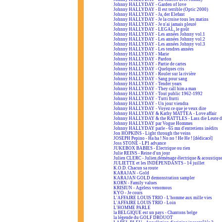
Johnny HALLYDAY - Garden of love
Johnny HALLYDAY - Il est terrible (Optic 2000)
Johnny HALLYDAY - Ja, der Elefant
Johnny HALLYDAY - Je la croise tous les matins
Johnny HALLYDAY - Je n'ai jamais pleuré
Johnny HALLYDAY - LEGAL, le goût
Johnny HALLYDAY - Les années Johnny vol.1
Johnny HALLYDAY - Les années Johnny vol.2
Johnny HALLYDAY - Les années Johnny vol.3
Johnny HALLYDAY - Les tendres années
Johnny HALLYDAY - Marie
Johnny HALLYDAY - Pardon
Johnny HALLYDAY - Partie de cartes
Johnny HALLYDAY - Quelques cris
Johnny HALLYDAY - Rouler sur la rivière
Johnny HALLYDAY - Sang pour sang
Johnny HALLYDAY - Tender years
Johnny HALLYDAY - They call him a man
Johnny HALLYDAY - Tout public 1962-1992
Johnny HALLYDAY - Tutti frutti
Johnny HALLYDAY - Un jour viendra
Johnny HALLYDAY - Voyez ce que je veux dire
Johnny HALLYDAY & Kathy MATTEA - Love affair
Johnny HALLYDAY & the RATTLES - Lass die Leute d
Johnny HALLYDAY par Vogue Hommes
Johnny HALLYDAY parle - 65 mn d'entretiens inédits
Jon HOPKINS - Light through the veins
JOSEPH Pepino - Ha ha ! No no ! He He ! [dédicacé]
Joss STONE - LP1 advance
JUKEBOX BABIES - Électrique ou rien
Julie REINS - Reine d'un jour
Julien CLERC - Julien déménage électrique & acoustiqu
JULIETTE et les INDÉPENDANTS - 14 juillet
K.O.D. Chacun sa route
KARAJAN - Gold
KARAJAN GOLD demonstration sampler
KORN - Family values
KRISIUN - Ageless venomous
KYO - Je cours
L'AFFAIRE LOUIS TRIO - L'homme aux mille vies
L'AFFAIRE LOUIS TRIO - Loin
L'HOMME PARLE
la BELGIQUE est un pays - Chantons belge
la légende du GOLF DROUOT