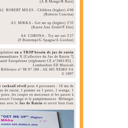
(A.R.Monge/R.Ruiz)
A2. ROBERT MILES - Children (higher) 4'00
(Roberto Concina)
A3. MIKKA - Get me up (higher) 3'35
(Karen Ann Zeidel/P.Zito)
A4. CORONA - Try me out 3'27
(F.Bontempi/G.Spagna/A.Gordon)
pilation
on a TROP besoin de jus de raisin
manditaire X [Collective du Jus de Raisin ?]
nauté Européenne (règlement CE n°3461/85) -
Lombardoni ED Musicali
Référence n° 98 97 189 - AE 405 NEMO SA
© 1997
er
cocktail réveil
pour 4 personnes : 10 mn de
jus de raisin, 1 pomme ou 1 poire, 1 orange, 1
poire, les couper en morceaux et les passer à
. Presser l'orange et le pamplemousse. Mélanger
enus avec le
Jus de Raisin
et servir bien frais