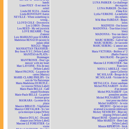
hands
LUNA PARKER - Le challenge
Liane FOLY - Il est mort le
des espoirs
soleil
LUNA PARKER - Tes états
Linda DE SUZA - Amalia
d'âme Eric
Linda RONSTADT/Aaron
Lydia VERKINE - La mélodie
NEVILLE - When something is
des enfants
wrong...
M & Mme FAIRDAN - Beaux
LLOYD COLE - Downtown
lolos
Los LOBOS - Donna
MADNESS - Our house
Lou REED - My red joystick
MADONNA - True blue (vinyl
LOVE BIZARRE - Trop
bleu)
d'amour
MADONNA - You can dance
Luis MARIANO pour IZARRA
(picture-disc)
Madeleine RENAUD raconte le
MARC SEBERG - Galver'ran
palais idéal
MARC SEBERG - Je t'accorde
MAGGI - Magie
MARC SEBERG - L'amour aux
MANHATTAN TRANSFER -
trousses
Boy from N.Y.C. [White Label]
Maria VICTORIA - Boléros n° 2
MANITAS de PLATA -
(Radio France)
Hommages
MAURANE - Pas gaie la
MANTRONIX - Don't go
pagaille
messin' with my heart
Maxime LE FORESTIER - San
Marc LAVOINE - Fils de moi
Francisco
[White Label]
MAYA L'ABEILLE - vinyl
Marcel PAGNOL - La partie de
jaune Collector
cartes (Marius)
MC SOLAAR - Bouge de là
MARIE-CLAIRE/PHILIPS - Un
MC SOLAAR - Victime de la
soir de Vie Parisienne
mode
Marie-Madeleine DURUFLÉ -
METALLICA - Enter sandman
Le coucou [White Label]
Michel POLNAREFF - Je rêve
Marie-Paule BELLE - Café
d'un monde
renard/Nosferatu
Michel POLNAREFF - Les
Marie-Paule BELLE - La petite
premières années
écriture grise
Michel POLNAREFF - Tout
MASKARA - La reine de la
tout pour ma chérie
playa
Michel SARDOU - Je vole
Maurice BIRAUD - Végétaline
MICHOU - Qu'est-ce qui
Maurice CHEVALIER - Si c'est
m'attend à la rentrée (dédicacé)
ça la musique à papa [White
Mickey NEWBURY - Blue sky
Label]
shining [White Label]
Maurice DULAC - Du pain
Miguel BOSÉ - Quand ça va mal
chaque jour [White Label]
Mike MAREEN - Here I am
Maxime LE FORESTIER - La
[White Label]
visite
Minnie RIPERTON - Stick