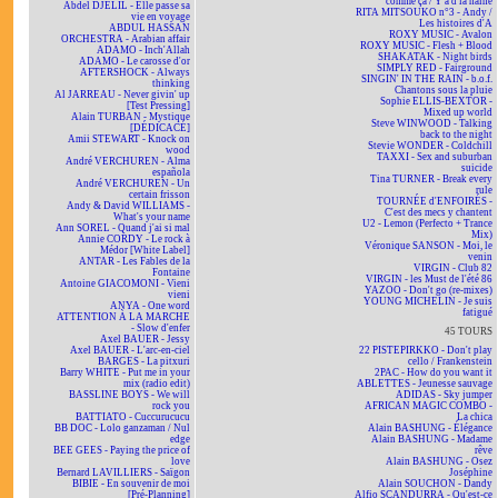
comme ça / Y'a d'la haine
Abdel DJELIL - Elle passe sa
RITA MITSOUKO n°3 - Andy /
vie en voyage
Les histoires d'A
ABDUL HASSAN
ROXY MUSIC - Avalon
ORCHESTRA - Arabian affair
ROXY MUSIC - Flesh + Blood
ADAMO - Inch'Allah
SHAKATAK - Night birds
ADAMO - Le carosse d'or
SIMPLY RED - Fairground
AFTERSHOCK - Always
SINGIN' IN THE RAIN - b.o.f.
thinking
Chantons sous la pluie
Al JARREAU - Never givin' up
Sophie ELLIS-BEXTOR -
[Test Pressing]
Mixed up world
Alain TURBAN - Mystique
Steve WINWOOD - Talking
[DÉDICACÉ]
back to the night
Amii STEWART - Knock on
Stevie WONDER - Coldchill
wood
TAXXI - Sex and suburban
André VERCHUREN - Alma
suicide
española
Tina TURNER - Break every
André VERCHUREN - Un
rule
certain frisson
TOURNÉE d'ENFOIRÉS -
Andy & David WILLIAMS -
C'est des mecs y chantent
What's your name
U2 - Lemon (Perfecto + Trance
Ann SOREL - Quand j'ai si mal
Mix)
Annie CORDY - Le rock à
Véronique SANSON - Moi, le
Médor [White Label]
venin
ANTAR - Les Fables de la
VIRGIN - Club 82
Fontaine
VIRGIN - les Must de l'été 86
Antoine GIACOMONI - Vieni
YAZOO - Don't go (re-mixes)
vieni
YOUNG MICHELIN - Je suis
ANYA - One word
fatigué
ATTENTION À LA MARCHE
- Slow d'enfer
45 TOURS
Axel BAUER - Jessy
Axel BAUER - L'arc-en-ciel
22 PISTEPIRKKO - Don't play
BARGES - La pitxuri
cello / Frankenstein
Barry WHITE - Put me in your
2PAC - How do you want it
mix (radio edit)
ABLETTES - Jeunesse sauvage
BASSLINE BOYS - We will
ADIDAS - Sky jumper
rock you
AFRICAN MAGIC COMBO -
BATTIATO - Cuccurucucu
La chica
BB DOC - Lolo ganzaman / Nul
Alain BASHUNG - Élégance
edge
Alain BASHUNG - Madame
BEE GEES - Paying the price of
rêve
love
Alain BASHUNG - Osez
Bernard LAVILLIERS - Saïgon
Joséphine
BIBIE - En souvenir de moi
Alain SOUCHON - Dandy
[Pré-Planning]
Alfio SCANDURRA - Qu'est-ce