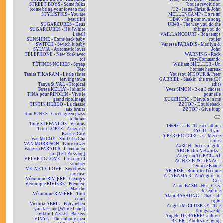
STREET BOYS - Some folks
'bout a revolution
(come bring your love to me)
U2 - Jesus-Christ & John
STYLISTICS - You are
MELLENCAMP - Do re mi
beautiful
UB40 - Sing our own song
SUGARCUBES - Deus
UB40 - The way you do the
SUGARCUBES - Hit [White
things you do
Label]
VAILLANCOURT - Bon temps
SUNSHINE - Come back baby
rouler
SWITCH - Switch it baby
Vanessa PARADIS - Marilyn &
SYLVIA - Automatic lover
John
TÉLÉPHONE - New York avec
WARNING - Rock
toi
city/Commando
TÉTINES NOIRES - Streap
William SHELLER - Un
Teac
homme heureux
Tanita TIKARAM - Little sister
Youssou N'DOUR & Peter
leaving town
GABRIEL - Shakin' the tree (DJ
Tanya St VAL - Tropical
edit)
Teresa KELLY - Johnnie
Yves SIMON - 2 ou 3 choses
TINA pour RIPOLIN - Vive le
pour elle
grand ripolinage
ZUCCHERO - Diavolo in me
TINTIN HEBDO - La chasse
ZZTOP - Doubleback
aux bruits
ZZTOP - Give it up
Tom JONES - Green green grass
CD
of home
Tony STEFANIDIS - Visions
1969 CLUB - The red album
Trini LOPEZ - America /
4YOU - 4 you
Kansas City
A PERFECT CIRCLE - Mer de
Van McCOY - Soul Cha Cha
noms
VAN MORRISON - Ivory tower
AaRON - Seeds of gold
Vanessa PARADIS - L'amour en
ABC Radio Networks -
soi [Test Pressing]
American TOP 40 # 51
VELVET GLOVE - Last day of
AGNÈS B. & la FNAC -
summer
Dernière Bande
VELVET GLOVE - Sweet was
AKIRISE - Brouiller l'écoute
my rose
ALABAMA 3 - Ain't goin' to
Véronique RIVIÈRE - Georges
Goa
Véronique RIVIÈRE - Première
Alain BASHUNG - Osez
Manche
Joséphine
Véronique RIVIÈRE - Tout
Alain BASHUNG - That's all
court
right
Victoria ABRIL - Baby when
Angela McCLUSKEY - The
you kiss me [White Label]
things we do
Viktor LAZLO - Baisers
Angelo DEBARRE/Ludovic
VINYL - The nobody men
BEIER - Paroles de swing