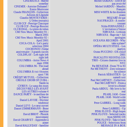
CINEMATICS - Maybe
Michel SARDOU - Être et ne
someday
pas avoir été
CINEMIX - Antoine Duhamel /
Michel SARDOU - Maudits
Ennio Morricone
Français
Claude FRANÇOIS - Collection
MISS WHITE & the drunken
Artistes de Légende
piano
Claudio MONTEVERDI -
MOZART est gai
L'Orfeo (extraits)
NAUFRAGÉS - À contre-
CLUB CCF - Prestige Classique
courant
CLUB CCF - Prestige Rossini
Nilda FERNANDEZ -
CLUB DIAL - Le plein de tubes
L'invitation à Venise
CMJ New Music Monthly 91 -
NIRVANA - Lithium
March 2001
NIRVANA - Rape me + All
CMJ New Music Monthly 92 -
apologies
April 2001
OCEANIA RECORDS - Why
COCA-COLA - Let's party
take a plane?
selection 2004
OPÉRA MULTI STEEL - Les
COCHONOU 25ème
martyrs
anniversaire - 3 grands succès
Oxmo PUCCINO - OX-clusif
COLDPLAY - Left right left
2001
right left
PASCALITO NEOSTALGIA
COLUMBIA - Artist News 4
TRIO - Citizen chanteur live in
mars 1998
NYC
COLUMBIA 96 - The road
Pat BENATAR - From 79 to 93
ahead
Pat METHENY - Zero tolerance
COLUMBIA Et toi t'écoutes
for silence
quoi ? 96
Patrick SÉBASTIEN - Le
CRÉDIT MUTUEL - Collection
samedi soir
CRÉOLE CHOIR OF CUBA -
Paul McCARTNEY - Collection
Tande-la
Paul McCARTNEY - From a
CYRIUS - Le sang des roses
lover to a friend
DÉCOUVREZ-LES AVANT
Paula ABDUL - My love is for
LES AUTRES volume 4
real
DANCE PARTY - le meilleur de
PEARL JAM - Gone
la Dance
PEARL JAM - World wide
Daniel LAVOIE - Docteur
suicide
tendresse
Peter GABRIEL - Long walk
Daniel LEVI - Le cœur ouvert
home
Daniel ZIMMERMANN - Bone
Peter GABRIEL - Up
machine
PINK FLOYD - High hopes
David BRIOT - Phonik
PINK FLOYD - Selected tracks
mouvement
from SHINE ON
David CHARVET - Apprendre à
PINK FLOYD - Take it back
aimer
POLICE - Selections from
David HALLYDAY - Satellite
MESSAGE IN A BOX