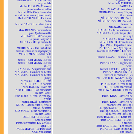
Michael JACKSON - One day
together 1 & 2
in your life
Mireille MATHIEU -
Michel FUGAIN - Chanson
BARCLAY
pour les demoiselles
MOON RAY - Comanchero
Michel JONASZ - Le roi des
MORIARTY - Jimmy / Enjoy
fous et des oiseaux [Blue Label]
the silence
Michel POLNAREFF - Kama
NÉGRESSES VERTES - IL
Sutra
NÉGRESSES VERTES - Zobi
Michel SARDOU - Interdit aux
la mouche
bébés
NIAGARA - Assez !
Mike BRANT - Summertime
NIAGARA - Je dois m'en aller
pour Mademoiselle
NIAGARA - Psychotrope [Test
MILLIAT FRÈRES - Super
Pressing]
Surprise Party n° 8
NIAGARA - Tchiki boum
MONTY - Moi je préfère la
NOVECENTO - Come to me
France
O-ZONE - Dragostea din teï
MORRISSEY - The last of the
PÉPIT' SHOW - Aye Pépito !
famous international playboys
Pascale CHAMBRY - Les mots
MOVIE MUSIC - Stars de la
du jour
pub
Patricia KAAS - Kennedy Rose
Natali KAUFMANN - Lover
(remix)
Natali KAUFMANN - Lover
Patricia KAAS - Regarde les
(bleu)
riches
NATALYS - Ses premiers cris
Patrick JUVET - Lady night
NIAGARA - Flammes de l'enfer
Patrick SÉBASTIEN - Tu
NIAGARA - Flammes de l'enfer
t'laisses aller (ma vieille)
(maxi)
Paul-Jean BOROWSKY - L'âge
Nicole CROISILLE - L'été
de diamant
NICOLETTA - Un homme
PEARL JAM - Given to fly
Nina HAGEN - Hold me
PERET - Late mi corazon
Nino FERRER - La Carmencita
Pete TOWNSHEND - Face the
[White Label]
face
Nino ROTA - O Venise, Venaga,
Phil O'KINS - Chasseur de
Venus
charme
NOUCHKAÏ - Différence
Phil O'KINS - Chasseur de
NUTS - Rock'n'Nuts 2, Wooly
charme [Test Pressing]
bully/The letter
Philippe LAVIL - EP 4 Titres
OLYMPICS - Mine exclusively
Philippe RUSSO - En pleine
[White Label]
lumière [Test Pressing]
ORCHESTRE ROUGE -
Pierre BACHELET - Écris-moi
Seconds grate
Pierre BACHELET - Elle est
Parade de variétés LA VACHE
d'ailleurs
QUI RIT
Pierre BACHELET - Les corons
PARIS MATCH - Le Pape Jean
PIGALLE - Dans la salle du
XXIII vous parle
bar-tabac...