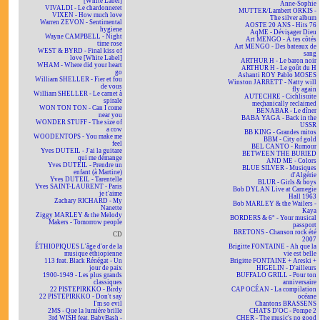
[White Label]
Anne-Sophie
VIVALDI - Le chardonneret
MUTTER/Lambert ORKIS -
VIXEN - How much love
The silver album
Warren ZEVON - Sentimental
AOSTE 20 ANS - Hits 76
hygiene
AqME - Dévisager Dieu
Wayne CAMPBELL - Night
Art MENGO - À tes côtés
time rose
Art MENGO - Des bateaux de
WEST & BYRD - Final kiss of
sang
love [White Label]
ARTHUR H - Le baron noir
WHAM - Where did your heart
ARTHUR H - Le goût du H
go
Ashanti ROY Pablo MOSES
William SHELLER - Fier et fou
Winston JARRETT - Natty will
de vous
fly again
William SHELLER - Le carnet à
AUTECHRE - Cichlisuite
spirale
mechanically reclaimed
WON TON TON - Can I come
BÉNABAR - Le dîner
near you
BABA YAGA - Back in the
WONDER STUFF - The size of
USSR
a cow
BB KING - Grandes mitos
WOODENTOPS - You make me
BBM - City of gold
feel
BEL CANTO - Rumour
Yves DUTEIL - J'ai la guitare
BETWEEN THE BURIED
qui me démange
AND ME - Colors
Yves DUTEIL - Prendre un
BLUE SILVER - Musiques
enfant (à Martine)
d'Algérie
Yves DUTEIL - Tarentelle
BLUR - Girls & boys
Yves SAINT-LAURENT - Paris
Bob DYLAN Live at Carnegie
je t'aime
Hall 1963
Zachary RICHARD - My
Bob MARLEY & the Wailers -
Nanette
Kaya
Ziggy MARLEY & the Melody
BORDERS & 6° - Your musical
Makers - Tomorrow people
passport
BRETONS - Chanson rock été
CD
2007
ÉTHIOPIQUES L'âge d'or de la
Brigitte FONTAINE - Ah que la
musique éthiopienne
vie est belle
113 feat. Black Rénégat - Un
Brigitte FONTAINE + Areski +
jour de paix
HIGELIN - D'ailleurs
1900-1949 - Les plus grands
BUFFALO GRILL - Pour ton
classiques
anniversaire
22 PISTEPIRKKO - Birdy
CAP OCÉAN - La compilation
22 PISTEPIRKKO - Don't say
océane
I'm so evil
Chantons BRASSENS
2MS - Que la lumière brille
CHATS D'OC - Pompe 2
3rd WISH feat. BabyBash -
CHER - The music's no good