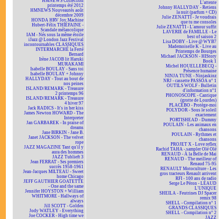
HMNEWS Collection
L'attente
printemps été 2012
Johnny HALLYDAY - Retiens
HMNEWS Nouveautés août
la nuit (parfum + CD)
décembre 2009
Julie ZENATTI - Je voudrais
HONDA HRV Joy Machine
que tu me consoles
Hubert-Félix THIÉFAINE -
Julie ZENATTI - L'amour suffit
Scandale mélancolique
LAVERIE de FAMILLE - Le
IAM - Nés sous la même étoile
best of saison 2
iJazz @ London Jazz Festival
Lisa DOBY - Live @ WYB7
incontournables CLASSIQUES
Mademoiselle K - Live au
INTERMARCHÉ la Ferté
Printemps de Bourges
Bernard
Michael JACKSON - HIStory
Irène JACOB lit Haruki
Book 1
MURAKAMI
Michel HOUELLEBECQ -
Isabelle BOULAY - Sans toi
Présence humaine
Isabelle BOULAY + Johnny
NINJA TUNE - Ninjaskinz
HALLYDAY - Tout au bout de
NRJ - cassette PASSOA n° 1
nos peines
OUTILS WOLF - Bulletin
ISLAND/REMARK - Treasure
d'information n°1
2 printemps 96
PHONOSCOPE - Cantique
ISLAND/REMARK - Treasure
(grotte de Lourdes)
4 hiver 97
PLACEBO - Protège-moi
Jack RADICS - It's in her kiss
POLYDOR - Sous le soleil
James Newton HOWARD - The
exactement
Interpreter
PORTISHEAD - Dummy
Jan GARBAREK - In praise of
POULAIN - Les animaux en
dreams
chansons
Jane BIRKIN - Jane B.
POULAIN - Rythmes et
Janet JACKSON - The velvet
chansons
rope
PROJET X - Love reflex
JAZZ MAGAZINE Tant qu'il y
Rachid TAHA - sampler Olé Olé
aura des hommes
RENAUD - À la Belle de Mai
JAZZ Tublieft 3
RENAUD - The meilleur of
Jean FERRAT - Ses premiers
Renaud 75-95
succès 1958-1961
RENAULT Motoculture - Les
Jean-Jacques MILTEAU - Sweet
gros tracteurs Renault arrivent
home Chicago
RFI - 100 ans de radio
JEFF GAUTHIER GOATETTE
Serge Le Péron - LÉAUD
- One and the same
L'UNIQUE
Jennifer HOYSTON + William
SHEILA - Feutrines DJ Spacer
WHITMORE - Hallways of
remix 98
always
SHELL - Compilation n° 1
Jill SCOTT - Golden
GRANDS CLASSIQUES
Jody WATLEY - Everything
SHELL - Compilation n° 2
Joe COCKER - High time we
JAZZ