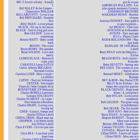
BIG T Scotch whisky - Europe
qui ne va pas
1
AMERICAN BALLADS - Les
Bill HALEY & the Comets -
plus grands moments Country
Chaussettes PHILDAR
ANDERSON BRUFORD
Bill LABOUNTY - Livin'it up
WAKEMAN HOWE - Brother
Bill PRITCHARD - Number
of mine
five
Antoine DONNET - Fais gaffe à
Billy SWAN - Lover please
ce que tu penses...
BLACK - Fly up to the moon
Art MENGO - Côté cour
BLACK - You're a big girl now
AVIGNON au 8 décembre
Bob GELDOF - Love or
AVIONS - Nuit sauvage
something
B-52's - Planet Claire
Bonnie RAITT - Baby come
BAB & ROLANDO 808 - Mas
back
que nada
BOONS - The score
BADGAM - SP 1428 [Black
Boum BOMO - Hit-parades
Label]
Brian WILSON - Love and
Barry RYAN with the Majority -
mercy
Eloïse
CAMOUFLAGE - Heaven (I
BEACH BOYS - Still cruisin /
want you)
Kokomo
CARAVELLI pour LOTUS
Bebu SILVETTI - Spring rain
Carlos Alberto IRIGARAY -
BEE GEES - The woman in you
Navidad Criolla
/ Stayin' alive
Caroline LOEB - Mots croisés /
Bernard MINET - Génération
Le téléfon
Bioman
CATHY - Tout est littérature
BEV & BOB - Hey Paula [T.P.]
CENTER - Navsiegda
BILLY & les Forbans - Au
Chant du 7ème Congrès de la
temps des surprises-parties
BONNETERIE (TP dédicacé)
BLACK CROWES - High head
Charles BORELLI présente
blues / A conspiracy
Georges SOLCHANY
Bob DYLAN - Gotta serve
Charles DUMONT - Je t'aime /
somebody
Nuit blanche à Honfleur
Bob GELDOF - The great song
Charlie SPAHN - Loving you,
of indifference
loving me
Bob SEGER - The fire inside
CHER - Gypsys, tramps and
BON JOVI - Bed of roses
thieves [White Label]
Boris DJIAN - Je t'aime encore
CHINA CRISIS - Black man ray
Brigitte BARDOT - Toutes les
CHOPPER - Lili/Heidi bleib
bêtes sont à aimer
blu [White Label]
Britney SPEARS - Sometimes
Chris EVERS - Ce n'est pas une
Caetano VELOSO - Este amor
vie
CANADA - Mourir les sirènes
Chris REA - I can hear your
Céline DION - I drove all night
heart beat
Céline DION - Mon ami m'a
Chubby CHECKER/Hank
quittée