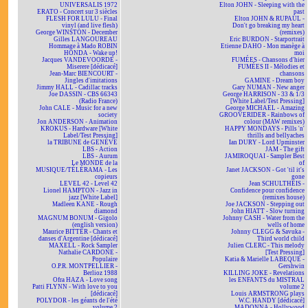
UNIVERSALIS 1972
Elton JOHN - Sleeping with the
ERATO - Concert sur 3 siècles
past
FLESH FOR LULU - Final
Elton JOHN & RUPAUL -
vinyl (and live flesh)
Don't go breaking my heart
George WINSTON - December
(remixes)
Gilles LANGOUREAU
Eric BURDON - Starportrait
Hommage à Mado ROBIN
Etienne DAHO - Mon manège à
HONDA - Wake up!
moi
Jacques VANDEVOORDE -
FUMÉES - Chansons d'hier
Miserere [dédicacé]
FUMÉES II - Mélodies et
Jean-Marc BIENCOURT -
chansons
Jingles d'imitations
GAMINE - Dream boy
Jimmy HALL - Cadillac tracks
Gary NUMAN - New anger
Joe DASSIN - CBS 66343
George HARRISON - 33 & 1/3
(Radio France)
[White Label/Test Pressing]
John CALE - Music for a new
George MICHAEL - Amazing
society
GROOVERIDER - Rainbows of
Jon ANDERSON - Animation
colour (MAW remixes)
KROKUS - Hardware [White
HAPPY MONDAYS - Pills 'n'
Label/Test Pressing]
thrills and bellyaches
la TRIBUNE de GENÈVE
Ian DURY - Lord Upminster
LBS - Action
JAM - The gift
LBS - Aurum
JAMIROQUAI - Sampler Best
Le MONDE de la
of
MUSIQUE/TÉLÉRAMA - Les
Janet JACKSON - Got 'til it's
copieurs
gone
LEVEL 42 - Level 42
Jean SCHULTHEIS -
Lionel HAMPTON - Jazz in
Confidence pour confidence
jazz [White Label]
(remixes house)
Madleen KANE - Rough
Joe JACKSON - Stepping out
diamond
John HIATT - Slow turning
MAGNUM BONUM - Gigolo
Johnny CASH - Water from the
(english version)
wells of home
Maurice BITTER - Chants et
Johnny CLEGG & Savuka -
danses d'Argentine [dédicacé]
Third world child
MAXELL - Rock Sampler
Julien CLERC - This melody
Nathalie CARDONE -
[Test Pressing]
Populaire
Katia & Marielle LABEQUE -
O.P.R. MONTPELLIER -
Gershwin
Berlioz 1988
KILLING JOKE - Revelations
Ofra HAZA - Love song
les ENFANTS du MISTRAL
Patti FLYNN - With love to you
volume 2
[dédicacé]
Louis ARMSTRONG plays
POLYDOR - les géants de l'été
W.C. HANDY [dédicacé]
volume 2
MADONNA - Hollywood