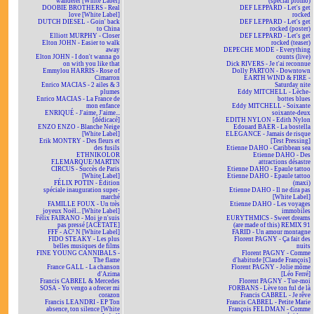
wanderer [White Label]
(spécial promo)
DOOBIE BROTHERS - Real
DEF LEPPARD - Let's get
love [White Label]
rocked
DUTCH DIESEL - Goin' back
DEF LEPPARD - Let's get
to China
rocked (poster)
Elliott MURPHY - Closer
DEF LEPPARD - Let's get
Elton JOHN - Easier to walk
rocked (teaser)
away
DEPECHE MODE - Everything
Elton JOHN - I don't wanna go
counts (live)
on with you like that
Dick RIVERS - Je t'ai reconnue
Emmylou HARRIS - Rose of
Dolly PARTON - Downtown
Cimarron
EARTH WIND & FIRE -
Enrico MACIAS - 2 ailes & 3
Saturday nite
plumes
Eddy MITCHELL - Lèche-
Enrico MACIAS - La France de
bottes blues
mon enfance
Eddy MITCHELL - Soixante
ENRIQUÉ - J'aime, J'aime...
soixante-deux
[dédicacé]
EDITH NYLON - Edith Nylon
ENZO ENZO - Blanche Neige
Edouard BAER - La bostella
[White Label]
ELEGANCE - Jamais de risque
Erik MONTRY - Des fleurs et
[Test Pressing]
des fusils
Etienne DAHO - Caribbean sea
ETHNIKOLOR
Etienne DAHO - Des
F.LEMARQUE/MARTIN
attractions désastre
CIRCUS - Succès de Paris
Etienne DAHO - Epaule tattoo
[White Label]
Etienne DAHO - Epaule tattoo
FÉLIX POTIN - Édition
(maxi)
spéciale inauguration super-
Etienne DAHO - Il ne dira pas
marché
[White Label]
FAMILLE FOUX - Un très
Etienne DAHO - Les voyages
joyeux Noël... [White Label]
immobiles
Félix FAIRANO - Moi je n'suis
EURYTHMICS - Sweet dreams
pas pressé [ACÉTATE]
(are made of this) REMIX 91
FFF - AC² N [White Label]
FARID - Un amour montagne
FIDO STEAKY - Les plus
Florent PAGNY - Ça fait des
belles musiques de films
nuits
FINE YOUNG CANNIBALS -
Florent PAGNY - Comme
The flame
d'habitude [Claude François]
France GALL - La chanson
Florent PAGNY - Jolie môme
d'Azima
[Léo Ferré]
Francis CABREL & Mercedes
Florent PAGNY - Tue-moi
SOSA - Yo vengo a ofrecer mi
FORBANS - Lève ton ful de là
corazon
Francis CABREL - Je rêve
Francis LEANDRI - EP Ton
Francis CABREL - Petite Marie
absence, ton silence [White
François FELDMAN - Comme