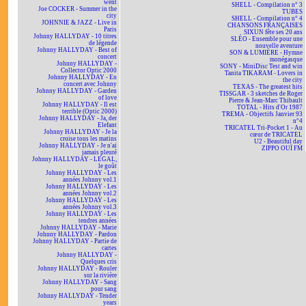
went
SHELL - Compilation n° 3
Joe COCKER - Summer in the
TUBES
city
SHELL - Compilation n° 4
JOHNNIE & JAZZ - Live in
CHANSONS FRANÇAISES
Paris
SIXUN fête ses 20 ans
Johnny HALLYDAY - 10 titres
SLÉO - Ensemble pour une
de légende
nouvelle aventure
Johnny HALLYDAY - Best of
SON & LUMIÈRE - Hymne
concert
monégasque
Johnny HALLYDAY -
SONY - MiniDisc Test and win
Collector Optic 2000
Tanita TIKARAM - Lovers in
Johnny HALLYDAY - En
the city
concert avec Johnny
TEXAS - The greatest hits
Johnny HALLYDAY - Garden
TISSGAR - 3 sketches de Roger
of love
Pierre & Jean-Marc Thibault
Johnny HALLYDAY - Il est
TOTAL - Hits d'Or 1987
terrible (Optic 2000)
TREMA - Objectifs Janvier 93
Johnny HALLYDAY - Ja, der
n°4
Elefant
TRICATEL Tri-Pocket 1 - Au
Johnny HALLYDAY - Je la
cœur de TRICATEL
croise tous les matins
U2 - Beautiful day
Johnny HALLYDAY - Je n'ai
ZIPPO OUÏ FM
jamais pleuré
Johnny HALLYDAY - LEGAL,
le goût
Johnny HALLYDAY - Les
années Johnny vol.1
Johnny HALLYDAY - Les
années Johnny vol.2
Johnny HALLYDAY - Les
années Johnny vol.3
Johnny HALLYDAY - Les
tendres années
Johnny HALLYDAY - Marie
Johnny HALLYDAY - Pardon
Johnny HALLYDAY - Partie de
cartes
Johnny HALLYDAY -
Quelques cris
Johnny HALLYDAY - Rouler
sur la rivière
Johnny HALLYDAY - Sang
pour sang
Johnny HALLYDAY - Tender
years