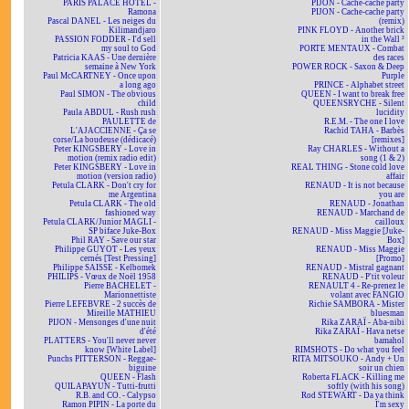
PARIS PALACE HOTEL -
PIJON - Cache-cache party
Ramona
PIJON - Cache-cache party
Pascal DANEL - Les neiges du
(remix)
Kilimandjaro
PINK FLOYD - Another brick
PASSION FODDER - I'd sell
in the Wall ²
my soul to God
PORTE MENTAUX - Combat
Patricia KAAS - Une dernière
des races
semaine à New York
POWER ROCK - Saxon & Deep
Paul McCARTNEY - Once upon
Purple
a long ago
PRINCE - Alphabet street
Paul SIMON - The obvious
QUEEN - I want to break free
child
QUEENSRYCHE - Silent
Paula ABDUL - Rush rush
lucidity
PAULETTE de
R.E.M. - The one I love
L'AJACCIENNE - Ça se
Rachid TAHA - Barbès
corse/La boudeuse (dédicacé)
[remixes]
Peter KINGSBERY - Love in
Ray CHARLES - Without a
motion (remix radio edit)
song (1 & 2)
Peter KINGSBERY - Love in
REAL THING - Stone cold love
motion (version radio)
affair
Petula CLARK - Don't cry for
RENAUD - It is not because
me Argentina
you are
Petula CLARK - The old
RENAUD - Jonathan
fashioned way
RENAUD - Marchand de
Petula CLARK/Junior MAGLI -
cailloux
SP biface Juke-Box
RENAUD - Miss Maggie [Juke-
Phil RAY - Save our star
Box]
Philippe GUYOT - Les yeux
RENAUD - Miss Maggie
cernés [Test Pressing]
[Promo]
Philippe SAISSE - Kelbomek
RENAUD - Mistral gagnant
PHILIPS - Vœux de Noël 1958
RENAUD - P'tit voleur
Pierre BACHELET -
RENAULT 4 - Re-prenez le
Marionnettiste
volant avec FANGIO
Pierre LEFEBVRE - 2 succès de
Richie SAMBORA - Mister
Mireille MATHIEU
bluesman
PIJON - Mensonges d'une nuit
Rika ZARAÏ - Aba-nibi
d'été
Rika ZARAÏ - Hava netse
PLATTERS - You'll never never
bamahol
know [White Label]
RIMSHOTS - Do what you feel
Punchs PITTERSON - Reggae-
RITA MITSOUKO - Andy + Un
biguine
soir un chien
QUEEN - Flash
Roberta FLACK - Killing me
QUILAPAYUN - Tutti-frutti
softly (with his song)
R.B. and CO. - Calypso
Rod STEWART - Da ya think
Ramon PIPIN - La porte du
I'm sexy