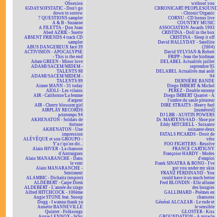
Obsesion
without you
65DAYSOFSTATIC - Don't go
CHRONICART/PEOPLESOUN
down to sorrow
- Chronic'Organic
7 QUESTIONS sampler
CORNU - CD bonus live
A & B - Suzanne
COUNTRY MUSIC
A FILETTA - Don Juan
ASSOCIATION Awards 1993
Abed AZRIÉ - Suerte
CRISTINA - Doll in the box
ABSENT FRIENDS 4 track CD
CRISTINA - Sleep it off
sampler
David HALLYDAY - Satellite
ABUS DANGEREUX face 39
(2004)
ACTIVISION - APOCALYPSE
David SYLVIAN & Robert
- This is the end
FRIPP - Jean the birdman
Adam GREEN - Minor love
DELABEL Actualités juillet
ADAMI/SACEM/MIDEM -
septembre 95
TALENTS 98
DELABEL Actualités mai août
ADAMI/SACEM/MIDEM -
94
TALENTS 99
DERNIÈRE BANDE
Aimee MANN - 31 today
Diego IMBERT & Michel
AÏOLI - Les vilains
PEREZ - Double entente
AIR - Californie/La femme
Diego IMBERT Quartet - À
d'argent
l'ombre du saule pleureur
AIR - Cherry blossom girl
DIRE STRAITS - Heavy fuel
AIRPLAY RECORDS
[numéroté]
printemps 94
DJ LBR - AUSTIN POWERS
AKHENATON - Soldats de
Dr. MARTENS/4AD - Shoe pie
fortune
Eddy MITCHELL - Soixante
AKHENATON - Une
soixante-deux
impression
FATALS PICARDS - Droit de
ALÉVÊQUE et son GROUPO -
véto
Y'a c'qu'on dit...
FOO FIGHTERS - Resolve
Alain HIVER - La chanson
FRANCE CARTIGNY
d'Antraigues
Françoise HARDY - Modes
Alain MANARANCHE - Dans
d'emploi
le vent
Frank SINATRA & BONO - I've
Alain MANARANCHE -
got you under my skin
Sentiment
FRANZ FERDINAND - You
ALAMBIC - Dichaïtz (respire)
could have it so much better
ALDEBERT - Carpe Diem
Fred BLONDIN - Elle allume
ALDEBERT - L'année du singe
des bougies
Alfred HITCHCOCK - 100ème
GALLIMARD - Poèmes en
Angie STONE feat. Snoop
chansons
Dogg - I wanna thank ya
Général ALCAZAR - Le rude et
Annette BANNEVILLE
le sensible
Quintet - Folksongs
GLOSTER - Kiss
Annie LENNOX - Why
GROUNDATION - A miracle