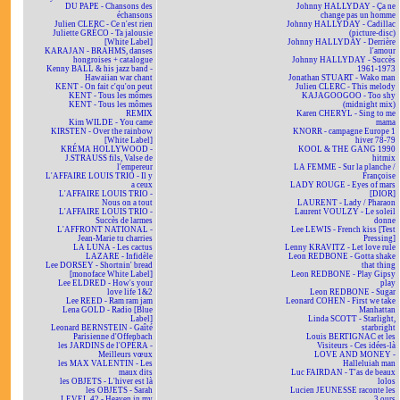
DU PAPE - Chansons des
Johnny HALLYDAY - Ça ne
échansons
change pas un homme
Julien CLERC - Ce n'est rien
Johnny HALLYDAY - Cadillac
Juliette GRÉCO - Ta jalousie
(picture-disc)
[White Label]
Johnny HALLYDAY - Derrière
KARAJAN - BRAHMS, danses
l'amour
hongroises + catalogue
Johnny HALLYDAY - Succès
Kenny BALL & his jazz band -
1961-1973
Hawaiian war chant
Jonathan STUART - Wako man
KENT - On fait c'qu'on peut
Julien CLERC - This melody
KENT - Tous les mômes
KAJAGOOGOO - Too shy
KENT - Tous les mômes
(midnight mix)
REMIX
Karen CHERYL - Sing to me
Kim WILDE - You came
mama
KIRSTEN - Over the rainbow
KNORR - campagne Europe 1
[White Label]
hiver 78-79
KRÉMA HOLLYWOOD -
KOOL & THE GANG 1990
J.STRAUSS fils, Valse de
hitmix
l'empereur
LA FEMME - Sur la planche /
L'AFFAIRE LOUIS TRIO - Il y
Françoise
a ceux
LADY ROUGE - Eyes of mars
L'AFFAIRE LOUIS TRIO -
[DIOR]
Nous on a tout
LAURENT - Lady / Pharaon
L'AFFAIRE LOUIS TRIO -
Laurent VOULZY - Le soleil
Succès de larmes
donne
L'AFFRONT NATIONAL -
Lee LEWIS - French kiss [Test
Jean-Marie tu charries
Pressing]
LA LUNA - Les cactus
Lenny KRAVITZ - Let love rule
LAZARE - Infidèle
Leon REDBONE - Gotta shake
Lee DORSEY - Shortnin' bread
that thing
[monoface White Label]
Leon REDBONE - Play Gipsy
Lee ELDRED - How's your
play
love life 1&2
Leon REDBONE - Sugar
Lee REED - Ram ram jam
Leonard COHEN - First we take
Lena GOLD - Radio [Blue
Manhattan
Label]
Linda SCOTT - Starlight,
Leonard BERNSTEIN - Gaîté
starbright
Parisienne d'Offenbach
Louis BERTIGNAC et les
les JARDINS de l'OPÉRA -
Visiteurs - Ces idées-là
Meilleurs vœux
LOVE AND MONEY -
les MAX VALENTIN - Les
Halleluiah man
maux dits
Luc FAIRDAN - T'as de beaux
les OBJETS - L'hiver est là
lolos
les OBJETS - Sarah
Lucien JEUNESSE raconte les
LEVEL 42 - Heaven in my
3 ours