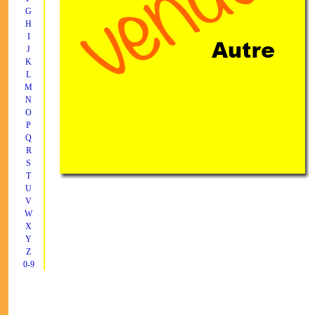
G
H
I
J
K
L
M
N
O
P
Q
R
S
T
U
V
W
X
Y
Z
0-9