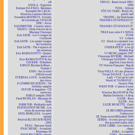
off
THUGS - Road closed 1983-
ENOLA - Figurines
1999
Enrique IGLESIAS - Bailamos
TOOL - Schism
Ensemble De CÆLIS -
TÔT OU TARD - Plutôt tôt,
Direction Laurence Brisset
plutôt tard
Ensemble MATHEUS - Extraits
TRAFFIC - Far from home
de Griselda par VIVALDI
TRANSES CÉVENOLES N°
EPIC - Focus
17
EQUIMINTHE - Country music
TRANSES CÉVENOLES N°
ERATO - Chefs d'œuvre de la
18
Musique Classique
TRAX hors série # 5 NINJA
Erik SATIE - Les 4 visages de
TUNE
l'orchestre
U2 - Lemon
Erik SATIE - Les quatre visages
U2 - Stuck in a moment you
de l'orchestre
can't get out of
Erik SATIE - The 4 aspects of
UNDER BYEN - Live @
the orchestra
Haldern Pop
Eros RAMAZZOTTI - Quanto
V2 MUSIC sampler 1997
amore sei
Véronique RIVIÈRE - Michaël
Eros RAMAZZOTTI & Joe
Véronique SANSON - D'un
COCKER - Difendero
papillon à une étoile
ESPACE Rhythm & Blues -
VF-Version Française - Rap &
Volume 2
Groove
ESSO - Sur la route
Viola WILLS - It's my pleasure
d'Hollywood
Vivien SAVAGE - La p'tite
ETERNAL LOVE - le meilleur
Lady + C'est qu'le vent
des slows
Weird Al YANKOVIC -
F-COMMUNICATIONS - 7th
Jurassic Park
birthday sampler
WHAT FOR - L'amour n'a pas
FAN DE le magazine - CD
de loi
interview
Winston McANUFF & The
FARGO sampler 2005
Bazbaz Orchestra - A drop
Farid RUSSLAN - Musique de
ZAZIE - Rose
films
ZAZIE - Zen
FARM JOB - Hokkaïdo rush
ZAZIE MUSETTE - Zazie
FASZINATION MUSIK - Les
Musette
clous du nouveau label
ZE RECORDS presents
FATA MORGANA - Le petit
Undercover
monde
ZE Xmas record REloaded 2004
Festival BLUES SUR SEINE
ZEBDA - Je crois que ça va pas
2003
être possible (radio edit)
FNAC - Parcours black
ZONE LIBRE - Les contes du
FNAC MUSIC - Actualités
chaos
Printemps 93
ZORA - La famille
FOOD RECORDS sampler
ZORA - Panaméenne