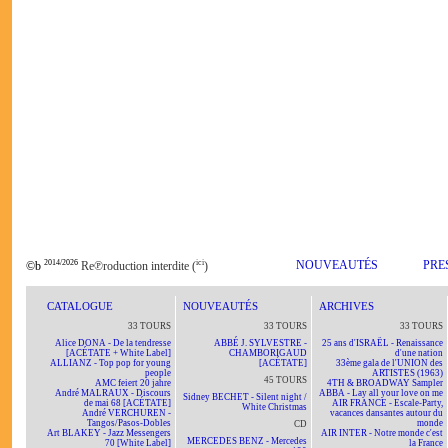
2014/2026
ici
NOUVEAUTÉS
PRE
©b
Re℗roduction interdite (
)
CATALOGUE
NOUVEAUTÉS
ARCHIVES
33 TOURS
33 TOURS
33 TOURS
Alice DONA - De la tendresse
ABBÉ J. SYLVESTRE -
25 ans d'ISRAËL - Renaissance
[ACÉTATE + White Label]
CHAMBORIGAUD
d'une nation
ALLIANZ - Top pop for young
[ACÉTATE]
33ème gala de l'UNION des
people
ARTISTES (1963)
45 TOURS
AMC feiert 20 jahre
4TH & BROADWAY Sampler
André MALRAUX - Discours
ABBA - Lay all your love on me
Sidney BECHET - Silent night /
de mai 68 [ACÉTATE]
AIR FRANCE - Escale-Party,
White Christmas
André VERCHUREN -
vacances dansantes autour du
Tangos/Pasos-Dobles
monde
CD
Art BLAKEY - Jazz Messengers
AIR INTER - Notre monde c'est
MERCEDES BENZ - Mercedes
70 [White Label]
la France