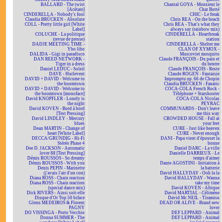
BALLARD - The twist
Chantal GOYA - Monsieur le
[Acétate]
Chat Botté
CINDERELLA - Nobody's fool
CHIC - Le freak
Claudia BRÜCKEN - Absolute
Chris REA - On the beach
COLL - Pretty little girl [White
Chris REA - That's what they
Label]
always say (rainbow mix)
COLUCHE - La politique
CINDERELLA - Heartbreak
(revue de presse)
station
DADJE MEETING TIME -
CINDERELLA - Shelter me
Ybo libo
CLAN OF XYMOX -
DALIDA - Gigi in paradisco
Muscoviet mosquito
DAN REED NETWORK -
Claude FRANÇOIS - Du pain et
Tiger in a dress
du beurre
Daniel LEDUC - Soleil
Claude FRANÇOIS - Reste
DAVE - Hurlevent
Claude ROGEN - Fantaisie
DAVID + DAVID - Welcome to
Impromptu op. 66 de Chopin
the boomtown
Claudia BRÜCKEN - Fanatic
DAVID + DAVID - Welcome to
COCA-COLA French Rock -
the boomtown [monoface]
Téléphone + Starshooter
David KNOPFLER - Lonely is
COCA-COLA Nicolas
the night
PEYRAC
David KOVEN - Bord à bord
COMMUNARDS - Don't leave
[Test Pressing]
me this way
David LINDLEY - Mercury
CROWDED HOUSE - Fall at
blues
your feet
Dean MARTIN - Change of
CURE - Just like heaven
heart [White Label]
CURE - Never enough
DECCA/GRUNDIG - Hi-Fi
DANI - Papa vient d'épouser la
Stéréo Phase 4
bonne
Dee D. JACKSON - Automatic
Daniel DARC - La ville
lover 88 [Test Pressing]
Danielle DARRIEUX - Le
Démis ROUSSOS - So dreamy
temps d'aimer
Démis ROUSSOS - With you
Dante AGOSTINI - Initiation à
Denis PEPIN - Marinette
la batterie
(j'avais l'air d'un con)
David HALLYDAY - Ooh la la
Diana ROSS - Chain reaction
David HALLYDAY - Wanna
Diana ROSS - Chain reaction
take my time
(special dance mix)
David KOVEN - Afrique
Dick RIVERS - Ainsi soit-elle
David MARTIAL - Célimène
Disque d'Or Top 50 biface
David Mc NEIL - Tiramisu
Glenn MEDEIROS & Florent
DEAD OR ALIVE - Brand new
PAGNY
lover
DO VISSINGA - Porto Vecchio
DEF LEPPARD - Animal
Donna SUMMER - The
DEF LEPPARD - Animal