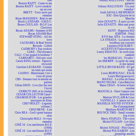
line
Johnny HALLYDAY - Succès
Bonnie RAITT - Come to me
garantis
Bonnie RAITT - Love sneakin'
Johnny HALLYDAY - Un jour
up on you
viendra ²
BRETT - Trois nuits par
Jordi SAVALL/HESPERION
semaine
XXI - Don Quijote de la
Brian McFADDEN - Real to me
Mancha
Brock LANDARS - S.M.D.U.
Julie ZENATTI - À quoi ça sert
Bruno COULAIS - B.O.F. Les
Julie ZENATTI - Mon ami pour
Choristes
la vie
Bryan ADAMS - Summer of 69
KENT - Hagnesta Hill
Bryan ADAMS/Rod
KMFDM - Nihil
STEWART/STING - All for
KYO feat. SITA - Le chemin
love
LA STRADA - La saison des
CACHAREL & Real World
bouffons (en concert)
Records - Gifted
Laurence EQUILBEY -
CADBURY's Top cookies
ACCENTUS/Transcriptions
CAKE - The distance
Lenny KRAVITZ - In-store play
CALI - C'est quand le bonheur ?
sampler
CARHARTT - Old new soul
les MARACAS - Vivants !
Carole KING tribute - Tapestry
les SHERIFF - Le goût du sang
revisited
et des larmes
Caroline LEGRAND - Comme
LITTLE RIVER BAND - If I get
un train qui roule
lucky
CASINO - Maintenant c'est à
Louis BERTIGNAC - Elle &
vous de jouer
Louis/Bertignacoustic
CBS - Demain tout le monde en
MANAU - La tribu de Dana
parlera
MANO NEGRA - Casa Babylon
Céline DION - Live (for the one
Manu CHAO - Si berie m'était
I love)
contéee
CERRUTI 1881 et le cinéma
MANUELA - Faire l'amour une
CESAR COLLECTOR Canal+
dernière fois
CHAMOIS D'OR - Les grandes
Martine ST-CLAIR & Gino
musiques de films
VANNELLI - L'amour est loi
CHEVROLET - Legends
MASSILIA SOUND SYSTEM -
volume 2
Pas d'arrangement
CHOUBENE - Lila
Matthieu MARTOURET
Chris REA - God's great banana
BOUNCE TRIO - Small streams
skin
big rivers
Christophe MALI - Je vous
Mavis STAPLES - The voice
emmène
Michel FUGAIN - Les lilas
CINÉ 16 - Les meilleures B.O.F.
(inédit)
(1998)
Michel JONASZ - Pôle Ouest
CINÉ 16 - Les meilleures B.O.F.
Michel POLNAREFF - Les
(1999)
premières années