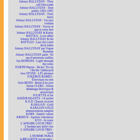
Johnny HALLYDAY - They
call him a man
Johnny HALLYDAY - Tout
public 1962-1992
Johnny HALLYDAY - Tutti
frutti
Johnny HALLYDAY - Un jour
viendra
Johnny HALLYDAY - Voyez ce
que je veux dire
Johnny HALLYDAY & Kathy
MATTEA - Love affair
Johnny HALLYDAY & the
RATTLES - Lass die Leute
doch reden
Johnny HALLYDAY par Vogue
Hommes
Johnny HALLYDAY parle - 65
mn d'entretiens inédits
Jon HOPKINS - Light through
the veins
JOSEPH Pepino - Ha ha ! No no
! He He ! [dédicacé]
Joss STONE - LP1 advance
JUKEBOX BABIES -
Électrique ou rien
Julie REINS - Reine d'un jour
Julien CLERC - Julien
déménage électrique &
acoustique
JULIETTE et les
INDÉPENDANTS - 14 juillet
K.O.D. Chacun sa route
KARAJAN - Gold
KARAJAN GOLD
demonstration sampler
KORN - Family values
KRISIUN - Ageless venomous
KYO - Je cours
L'AFFAIRE LOUIS TRIO -
L'homme aux mille vies
L'AFFAIRE LOUIS TRIO -
Loin
L'HOMME PARLE
la BELGIQUE est un pays -