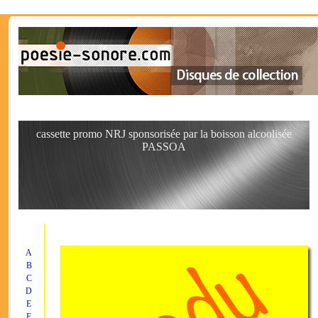
cassette promo NRJ sponsorisée par la boisson alcoolisée
PASSOA
A
B
C
D
E
F