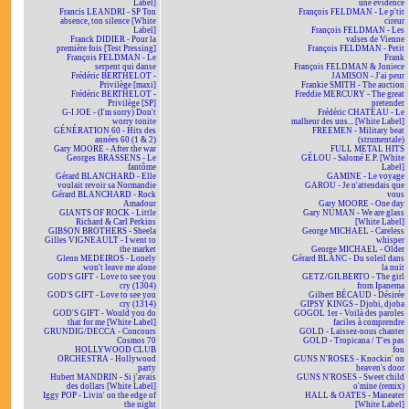
Label]
une évidence
Francis LEANDRI - SP Ton
François FELDMAN - Le p'tit
absence, ton silence [White
cireur
Label]
François FELDMAN - Les
Franck DIDIER - Pour la
valses de Vienne
première fois [Test Pressing]
François FELDMAN - Petit
François FELDMAN - Le
Frank
serpent qui danse
François FELDMAN & Joniece
Frédéric BERTHELOT -
JAMISON - J'ai peur
Privilège [maxi]
Frankie SMITH - The auction
Frédéric BERTHELOT -
Freddie MERCURY - The great
Privilège [SP]
pretender
G-I JOE - (I'm sorry) Don't
Frédéric CHATEAU - Le
worry tonite
malheur des uns... [White Label]
GÉNÉRATION 60 - Hits des
FREEMEN - Military beat
années 60 (1 & 2)
(strumentale)
Gary MOORE - After the war
FULL METAL HITS
Georges BRASSENS - Le
GÉLOU - Salomé E.P. [White
fantôme
Label]
Gérard BLANCHARD - Elle
GAMINE - Le voyage
voulait revoir sa Normandie
GAROU - Je n'attendais que
Gérard BLANCHARD - Rock
vous
Amadour
Gary MOORE - One day
GIANTS OF ROCK - Little
Gary NUMAN - We are glass
Richard & Carl Perkins
[White Label]
GIBSON BROTHERS - Sheela
George MICHAEL - Careless
Gilles VIGNEAULT - I went to
whisper
the market
George MICHAEL - Older
Glenn MEDEIROS - Lonely
Gérard BLANC - Du soleil dans
won't leave me alone
la nuit
GOD'S GIFT - Love to see you
GETZ/GILBERTO - The girl
cry (1304)
from Ipanema
GOD'S GIFT - Love to see you
Gilbert BÉCAUD - Désirée
cry (1314)
GIPSY KINGS - Djobi, djoba
GOD'S GIFT - Would you do
GOGOL 1er - Voilà des paroles
that for me [White Label]
faciles à comprendre
GRUNDIG/DECCA - Concours
GOLD - Laissez-nous chanter
Cosmos 70
GOLD - Tropicana / T'es pas
HOLLYWOOD CLUB
fou
ORCHESTRA - Hollywood
GUNS N'ROSES - Knockin' on
party
heaven's door
Hubert MANDRIN - Si j'avais
GUNS N'ROSES - Sweet child
des dollars [White Label]
o'mine (remix)
Iggy POP - Livin' on the edge of
HALL & OATES - Maneater
the night
[White Label]