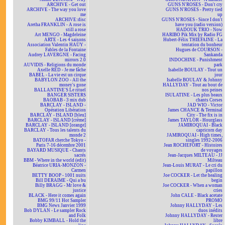
ARCHIVE - Get out
GUNS N'ROSES - Don't cry
ARCHIVE - The way you love
GUNS N'ROSES - Pretty tied
me
up
ARCHIVE:disc
GUNS N'ROSES - Since I don't
Aretha FRANKLIN - A rose is
have you (radio version)
still a rose
HADOUK TRIO - Now
Art MENGO - Magdeleine
HARIBO Pik Mix by Radio FG
ARTE - Les 4 saisons
Hubert-Félix THIÉFAINE - La
Association Valentin HAÜY -
tentation du bonheur
Fables de la Fontaine
Hugues de COURSON -
Audrey LAVERGNE - Facing
Sankanda
mirrors 2.0
INDOCHINE - Punishment
AUVIDIS - Religions du monde
park
Axelle RED - Je me fâche
Isabelle BOULAY - Tout un
BABEL - La vie est un cirque
jour
BABYLON ZOO - All the
Isabelle BOULAY & Johnny
money's gone
HALLYDAY - Tout au bout de
BALLANTINE'S Le rituel
nos peines
BANGER SISTERS
ISULATINE - Les plus beaux
BAOBAB - 3 mix dub
chants Corses
BARCLAY - ISLAND -
JAD WIO - Victor
Opération Libération
James CHANCE & Terminal
BARCLAY - ISLAND [bleu]
City - The fix is in
BARCLAY - ISLAND [crème]
James TAYLOR - Hourglass
BARCLAY - ISLAND [orange]
JAMIROQUAI - Black
BARCLAY - Tous les talents du
capricorn day
monde 2
JAMIROQUAI - High times,
BATOFAR cherche Tokyo -
singles 1992-2006
Paris 7-16 décembre 2001
Jean ROCHEFORT - Histoires
BAYARD MUSIQUE - Chants
de voyages
sacrés
Jean-Jacques MILTEAU - JJ
BBM - Where in the world (edit)
Milteau
Béatrice URIA-MONZON -
Jean-Louis MURAT - Le cri du
Carmen
papillon
BETTY BOOP - 1001 nuits
Joe COCKER - Let the healing
Bill DERAIME - Qui a bu
begin
Billy BRAGG - Mr love &
Joe COCKER - When a woman
justice
cries
BLACK - Here it comes again
John CALE - Black acetate
BMG 99/11 Hot Sampler
PROMO
BMG News Janvier 1999
Johnny HALLYDAY - Les
Bob DYLAN - Le sampler Rock
duos inédits
and Folk
Johnny HALLYDAY - Rester
Bobby KIMBALL - Hold the
libre