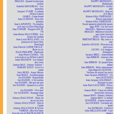
IMAGES - Quand la musique
HAPPY MONDAYS -
tourne
Hallelujah
Isabelle MAYEREAU - Les
HAPPY MONDAYS - Kinky
mouches
afro
Jacques YVART - Le phare
HAPPY MONDAYS - Step on
[White Label]
(US Mix)
JAMES - Come home
Hubert-Félix THIÉFAINE -
Jean GUIDONI - Tous des
Precox ejaculator
putains
Hubert-Félix THIÉFAINE -
Jean LAPOINTE - Tu jongles
Sweet amanite phalloïde queen
avec ma vie [Test Pressing]
Iggy POP - Cry for love
Jean TOPART - Peugeot 604 SL
IMAGES - Maîtresse (maxi)
V6
IMAGES - Maîtresse (touche
Jean-Bruno FALGUIÈRE - Les
pas à mes tresses)
écrans de cinéma
INXS - Devil inside
Jean-Louis ROLLAND - La
IRRÉSISTIBLES - My year is a
jeunesse est finie [Test
day
Pressing]
Isabelle ADJANI - Princesse au
Jean-Patrick CAPDEVIELLE -
petit pois
Born to cry
JACNO - Les langues
JEAN-PHILIPPE - Pardonne
étrangères
Jean-Pierre CASSEL - On
Jacques BREL - Amsterdam
s'accorde et on [White Label]
Jane BIRKIN - Amours des
Jeane MANSON - Les larmes
feintes
aux yeux
Jane BIRKIN - Et quand bien
Jeanne MAS - Johnny Johnny ²
même
JEREMY DAYS - Give it a
Jane BIRKIN - Help camionneur
name
Jean-Baptiste QUENIN -
Jerry REED - Amos Moses
Veilleur de toutes les nuits
Joan BAEZ - Asimbonanga
Jean-Jacques DEBOUT - Un
Joe DASSIN - Kanterbräu
mot [ACÉTATE]
Joe DASSIN - L'été indien
Jean-Jacques GOLDMAN -
Joe DASSIN - Me que me que
Puisque tu pars
Joe DASSIN - Quand on a seize
Jean-Paul GAULTIER - Noisy
ans
(remix)
Joe DASSIN - Vive moi
Jeanne MAS - Cœur en stéréo
Joe JACKSON - Stranger than
(nouvelle version)
fiction
Jeanne MAS - Johnny Johnny
Johnny HALLYDAY - Dans un
Jeanne MAS - L'enfant
an ou un jour
JENNIFER - Amour express
Johnny HALLYDAY - Que je
Joe COCKER - Unchain my
t'aime
heart
Johnny HALLYDAY & Sylvie
Joe SATRIANI - I believe
VARTAN - Bye bye baby
John MELLENCAMP - Last
Joye du vin à CHÂTEAUNEUF
chance