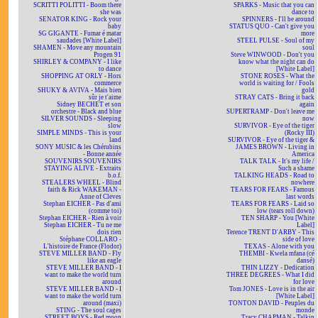
SCRITTI POLITTI - Boom there
SPARKS - Music that you can
she was
dance to
SENATOR KING - Rock your
SPINNERS - I'll be around
baby
STATUS QUO - Can't give you
SG GIGANTE - Fumar é matar
more
saudades [White Label]
STEEL PULSE - Soul of my
SHAMEN - Move any mountain
soul
Progen 91
Steve WINWOOD - Don't you
SHIRLEY & COMPANY - I like
know what the night can do
to dance
[White Label]
SHOPPING AT ORLY - Hors
STONE ROSES - What the
commerce
world is waiting for / Fools
SHUKY & AVIVA - Mais bien
gold
sûr je t'aime
STRAY CATS - Bring it back
Sidney BECHET et son
again
orchestre - Black and blue
SUPERTRAMP - Don't leave me
SILVER SOUNDS - Sleeping
now
slow
SURVIVOR - Eye of the tiger
SIMPLE MINDS - This is your
(Rocky III)
land
SURVIVOR - Eye of the tiger &
SONY MUSIC & les Chérubins
JAMES BROWN - Living in
- Bonne année
America
SOUVENIRS SOUVENIRS
TALK TALK - It's my life /
STAYING ALIVE - Extraits
Such a shame
b.o.f.
TALKING HEADS - Road to
STEALERS WHEEL - Blind
nowhere
faith & Rick WAKEMAN -
TEARS FOR FEARS - Famous
Anne of Cleves
last words
Stephan EICHER - Pas d'ami
TEARS FOR FEARS - Laid so
(comme toi)
low (tears roll down)
Stephan EICHER - Rien à voir
TEN SHARP - You [White
Stephan EICHER - Tu ne me
Label]
dois rien
Terence TRENT D'ARBY - This
Stéphane COLLARO -
side of love
L'histoire de France (Flodor)
TEXAS - Alone with you
STEVE MILLER BAND - Fly
THEMBI - Kwela mfana (cé
like an eagle
dansé)
STEVE MILLER BAND - I
THIN LIZZY - Dedication
want to make the world turn
THREE DEGREES - What I did
around
for love
STEVE MILLER BAND - I
Tom JONES - Love is in the air
want to make the world turn
[White Label]
around (maxi)
TONTON DAVID - Peuples du
STING - The soul cages
monde
STREET BOYS - Red moon
Tracy CHAPMAN - Talkin