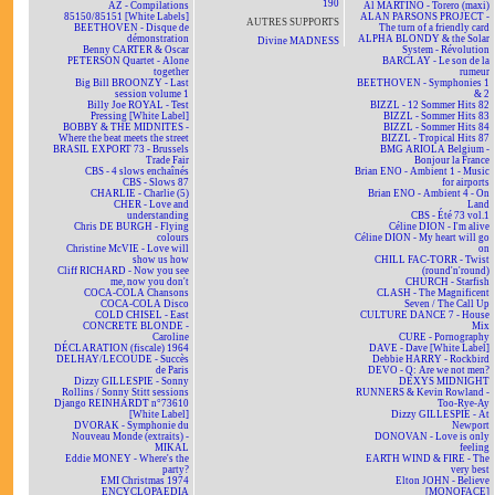
190
AZ - Compilations
Al MARTINO - Torero (maxi)
85150/85151 [White Labels]
ALAN PARSONS PROJECT -
AUTRES SUPPORTS
BEETHOVEN - Disque de
The turn of a friendly card
démonstration
ALPHA BLONDY & the Solar
Divine MADNESS
Benny CARTER & Oscar
System - Révolution
PETERSON Quartet - Alone
BARCLAY - Le son de la
together
rumeur
Big Bill BROONZY - Last
BEETHOVEN - Symphonies 1
session volume 1
& 2
Billy Joe ROYAL - Test
BIZZL - 12 Sommer Hits 82
Pressing [White Label]
BIZZL - Sommer Hits 83
BOBBY & THE MIDNITES -
BIZZL - Sommer Hits 84
Where the beat meets the street
BIZZL - Tropical Hits 87
BRASIL EXPORT 73 - Brussels
BMG ARIOLA Belgium -
Trade Fair
Bonjour la France
CBS - 4 slows enchaînés
Brian ENO - Ambient 1 - Music
CBS - Slows 87
for airports
CHARLIE - Charlie (5)
Brian ENO - Ambient 4 - On
CHER - Love and
Land
understanding
CBS - Été 73 vol.1
Chris DE BURGH - Flying
Céline DION - I'm alive
colours
Céline DION - My heart will go
Christine McVIE - Love will
on
show us how
CHILL FAC-TORR - Twist
Cliff RICHARD - Now you see
(round'n'round)
me, now you don't
CHURCH - Starfish
COCA-COLA Chansons
CLASH - The Magnificent
COCA-COLA Disco
Seven / The Call Up
COLD CHISEL - East
CULTURE DANCE 7 - House
CONCRETE BLONDE -
Mix
Caroline
CURE - Pornography
DÉCLARATION (fiscale) 1964
DAVE - Dave [White Label]
DELHAY/LECOUDE - Succès
Debbie HARRY - Rockbird
de Paris
DEVO - Q: Are we not men?
Dizzy GILLESPIE - Sonny
DEXYS MIDNIGHT
Rollins / Sonny Stitt sessions
RUNNERS & Kevin Rowland -
Django REINHARDT n°73610
Too-Rye-Ay
[White Label]
Dizzy GILLESPIE - At
DVORAK - Symphonie du
Newport
Nouveau Monde (extraits) -
DONOVAN - Love is only
MIKAL
feeling
Eddie MONEY - Where's the
EARTH WIND & FIRE - The
party?
very best
EMI Christmas 1974
Elton JOHN - Believe
ENCYCLOPAEDIA
[MONOFACE]