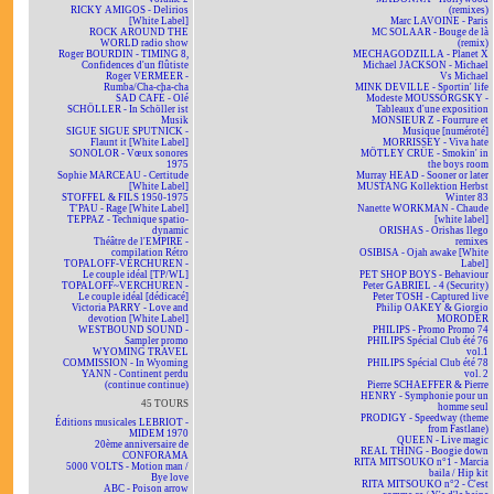
RICKY AMIGOS - Delirios
(remixes)
[White Label]
Marc LAVOINE - Paris
ROCK AROUND THE
MC SOLAAR - Bouge de là
WORLD radio show
(remix)
Roger BOURDIN - TIMING 8,
MECHAGODZILLA - Planet X
Confidences d'un flûtiste
Michael JACKSON - Michael
Roger VERMEER -
Vs Michael
Rumba/Cha-cha-cha
MINK DEVILLE - Sportin' life
SAD CAFÉ - Olé
Modeste MOUSSORGSKY -
SCHÖLLER - In Schöller ist
Tableaux d'une exposition
Musik
MONSIEUR Z - Fourrure et
SIGUE SIGUE SPUTNICK -
Musique [numéroté]
Flaunt it [White Label]
MORRISSEY - Viva hate
SONOLOR - Vœux sonores
MÖTLEY CRÜE - Smokin' in
1975
the boys room
Sophie MARCEAU - Certitude
Murray HEAD - Sooner or later
[White Label]
MUSTANG Kollektion Herbst
STOFFEL & FILS 1950-1975
Winter 83
T'PAU - Rage [White Label]
Nanette WORKMAN - Chaude
TEPPAZ - Technique spatio-
[white label]
dynamic
ORISHAS - Orishas llego
Théâtre de l'EMPIRE -
remixes
compilation Rétro
OSIBISA - Ojah awake [White
TOPALOFF-VERCHUREN -
Label]
Le couple idéal [TP/WL]
PET SHOP BOYS - Behaviour
TOPALOFF~VERCHUREN -
Peter GABRIEL - 4 (Security)
Le couple idéal [dédicacé]
Peter TOSH - Captured live
Victoria PARRY - Love and
Philip OAKEY & Giorgio
devotion [White Label]
MORODER
WESTBOUND SOUND -
PHILIPS - Promo Promo 74
Sampler promo
PHILIPS Spécial Club été 76
WYOMING TRAVEL
vol.1
COMMISSION - In Wyoming
PHILIPS Spécial Club été 78
YANN - Continent perdu
vol. 2
(continue continue)
Pierre SCHAEFFER & Pierre
HENRY - Symphonie pour un
45 TOURS
homme seul
PRODIGY - Speedway (theme
Éditions musicales LEBRIOT -
from Fastlane)
MIDEM 1970
QUEEN - Live magic
20ème anniversaire de
REAL THING - Boogie down
CONFORAMA
RITA MITSOUKO n°1 - Marcia
5000 VOLTS - Motion man /
baila / Hip kit
Bye love
RITA MITSOUKO n°2 - C'est
ABC - Poison arrow