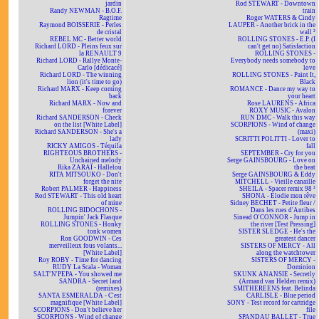
jardin
Rod STEWART - Downtown
Randy NEWMAN - B.O.F.
train
Ragtime
Roger WATERS & Cindy
Raymond BOISSERIE - Perles
LAUPER - Another brick in the
de cristal
wall ²
REBEL MC - Better world
ROLLING STONES - E.P. (I
Richard LORD - Pleins feux sur
can't get no) Satisfaction
la RENAULT 9
ROLLING STONES -
Richard LORD - Rallye Monte-
Everybody needs somebody to
Carlo [dédicacé]
love
Richard LORD - The winning
ROLLING STONES - Paint It,
lion (it's time to go)
Black
Richard MARX - Keep coming
ROMANCE - Dance my way to
back
your heart
Richard MARX - Now and
Rose LAURENS - Africa
forever
ROXY MUSIC - Avalon
Richard SANDERSON - Check
RUN DMC - Walk this way
on the list [White Label]
SCORPIONS - Wind of change
Richard SANDERSON - She's a
(maxi)
lady
SCRITTI POLITTI - Lover to
RICKY AMIGOS - Téquila
fall
RIGHTEOUS BROTHERS -
SEPTEMBER - Cry for you
Unchained melody
Serge GAINSBOURG - Love on
Rika ZARAÏ - Hallelou
the beat
RITA MITSOUKO - Don't
Serge GAINSBOURG & Eddy
forget the nite
MITCHELL - Vieille canaille
Robert PALMER - Happiness
SHEILA - Spacer remix 98 ²
Rod STEWART - This old heart
SHONA - Elodie mon rêve
of mine
Sidney BECHET - Petite fleur /
ROLLING BIDOCHONS -
Dans les rues d'Antibes
Jumpin' Jack Flasque
Sinead O'CONNOR - Jump in
ROLLING STONES - Honky
the river [Test Pressing]
tonk women
SISTER SLEDGE - He's the
Ron GOODWIN - Ces
greatest dancer
merveilleux fous volants...
SISTERS OF MERCY - All
[White Label]
along the watchtower
Roy ROBY - Time for dancing
SISTERS OF MERCY -
RUDY La Scala - Woman
Dominion
SALT'N'PEPA - You showed me
SKUNK ANANSIE - Secretly
SANDRA - Secret land
(Armand van Helden remix)
(remixes)
SMITHEREENS feat. Belinda
SANTA ESMERALDA - C'est
CARLISLE - Blue period
magnifique [White Label]
SONY - Test record for cartridge
SCORPIONS - Don't believe her
file
SCORPIONS - Wind of change
SPANDAU BALLET - True