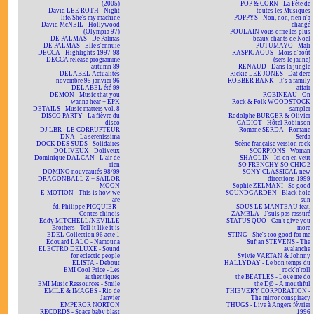
(2005)
POP & CORN - La Fête de
David LEE ROTH - Night
toutes les Musiques
life/She's my machine
POPPYS - Non, non, rien n'a
David McNEIL - Hollywood
changé
(Olympia 97)
POULAIN vous offre les plus
DE PALMAS - De Palmas
beaux chants de Noël
DE PALMAS - Elle s'ennuie
PUTUMAYO - Mali
DECCA - Highlights 1997-98
RASPIGAOUS - Mois d'août
DECCA release programme
(sers le jaune)
autumn 89
RENAUD - Dans la jungle
DELABEL Actualités
Rickie LEE JONES - Dat dere
novembre 95 janvier 96
ROBBER BANK - It's a family
DELABEL été 99
affair
DEMON - Music that you
ROBINEAU - On
wanna hear + EPK
Rock & Folk WOODSTOCK
DETAILS - Music matters vol. 8
sampler
DISCO PARTY - La fièvre du
Rodolphe BURGER & Olivier
disco
CADIOT - Hôtel Robinson
DJ LBR - LE CORRUPTEUR
Romane SERDA - Romane
DNA - La serenissima
Serda
DOCK DES SUDS - Solidaires
Scène française version rock
DOLIVEUX - Doliveux
SCORPIONS - Woman
Dominique DALCAN - L'air de
SHAOLIN - Ici on en veut
rien
SO FRENCHY SO CHIC 2
DOMINO nouveautés 98/99
SONY CLASSICAL new
DRAGONBALL Z + SAILOR
directions 1999
MOON
Sophie ZELMANI - So good
E-MOTION - This is how we
SOUNDGARDEN - Black hole
are
sun
éd. Philippe PICQUIER -
SOUS LE MANTEAU feat.
Contes chinois
ZAMBLA - J'suis pas rassuré
Eddy MITCHELL/NEVILLE
STATUS QUO - Can't give you
Brothers - Tell it like it is
more
EDEL Collection 96 acte 1
STING - She's too good for me
Edouard LALO - Namouna
Sufjan STEVENS - The
ELECTRO DELUXE - Sound
avalanche
for eclectic people
Sylvie VARTAN & Johnny
ELISTA - Debout
HALLYDAY - Le bon temps du
EMI Cool Price - Les
rock'n'roll
authentiques
the BEATLES - Love me do
EMI Music Ressources - Smile
the DØ - A mouthful
EMILE & IMAGES - Rio de
THIEVERY CORPORATION -
Janvier
The mirror conspiracy
EMPEROR NORTON
THUGS - Live à Angers février
RECORDS - Space baby blast
1996