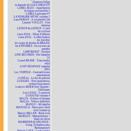
Chantons belge
la légende du GOLF DROUOT
LABEL BLEU - Appellation
d'origine incontrôlée 2
LABELS automne 97
LANDMARK MUSIC volume 1
Lara FABIAN - A wonderful life
Laurent VOULZY - Une
héroïne
LEFDUP & LEFDUP - L'oeil
du cyclone
Lena AYAL - Dîner d'affaires
Lena AYAL - Le Bar (remix)
les Antilles
les coups de foudre de BRAZIL
les ENFOIRÉS - On ira tous au
paradis
LIMP BIZKIT - Nookie
LINE RECORDS - Der Sampler
31
Lionel RICHIE - Time [radio
edit]
LOST HIGHWAY sampler
2002
Luc VERTIGE - Contradictions
amoureuses
LUDÉAL - La fin du pétrole
LUDAIZE - Next generation,
rythm'n'pop music
Ludovic BEIER New Quartet -
Chilltimes
Luz CASAL - La pasion
LYSOUND volume 4
MALIA - Echoes of dreams
MALIA - Yellow daffodils
MANGU - Mi familia
MANUELA - Parce que c'était
écrit comme ça
Marcus MILLER - Rush over
MARGOT - Manipulation +
Dans tes rêves
MARRINER & OHLSSON -
Grieg, Tschaikowsky,
Rachmaninov
Marvin GAYE - Lucky lucky