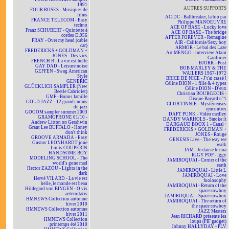
1991
AUTRES SUPPORTS
FOUR ROSES - Musiques de
films
AC-DC - Ballbreaker, la bio par
FRANCE TELECOM - Easy
Philippe MANOEUVRE
techno
ACE OF BASE - Lucky love
Franz SCHUBERT - Quintette à
ACE OF BASE - The bridge
cordes D.956
AFTER FOREVER - Remagine
FRAY - Over my head (cable
AIR - Californie/Sexy boy
car)
ARMOR - Le bal des Laze
FREDERICKS + GOLDMAN +
Art MENGO - interview Alain
JONES - Des vies
Gardinier
FRENCH B - La vie est belle
BJÖRK - Post
GAY DAD - Leisure noise
BOB MARLEY & THE
GEFFEN - Swag American
WAILERS 1967-1972
Style
BRICE DE NICE - J't'ai cassé !
GENERIC
Céline DION - 1 fille & 4 types
GLÜCKLICH SAMPLER (New
Céline DION - D'eux
Beetle Cabriolet)
Christian BOURGEOIS -
GMF - Bonus famille
Disque Bayard n°1
GOLD JAZZ - 12 grands noms
CLUB TINNIE - Mystérieuses
du jazz
rencontres
GOOOM sampler summer 2003
DAFT PUNK - Vidéo medley
GRAMOPHONE 01/10 -
DANDY WARHOLS - Smoke it
Andrew Litton on Gershwin
DARGAUD BOOX 1 - Canal+
Grant Lee BUFFALO - Honey
FREDERICKS + GOLDMAN +
don't think
JONES - Rouge
GROOVE ARMADA - Easy
GENESIS Live - The way we
Gustav LEONHARDT joue
walk
Louis COUPERIN
IAM - Je danse le mia
HANDSOME BOY
IGGY POP - Iggy
MODELING SCHOOL - The
JAMIROQUAI - Corner of the
world's gone mad
earth
Hector ZAZOU - Lights in the
JAMIROQUAI - Little L
dark
JAMIROQUAI - Love
Hervé VILARD - La vie est
foolosophy
belle, le monde est beau
JAMIROQUAI - Return of the
Hildegard von BINGEN - O vis
space cowboy
aeternitatis
JAMIROQUAI - Space cowboy
HMNEWS Collection automne
JAMIROQUAI - The return of
hiver 2010
the space cowboy
HMNEWS Collection automne
JAZZ Masters
hiver 2011
Jean RICHARD présente les
HMNEWS Collection
loups (PIF gadget)
printemps été 2010
Johnny HALLYDAY - PLV