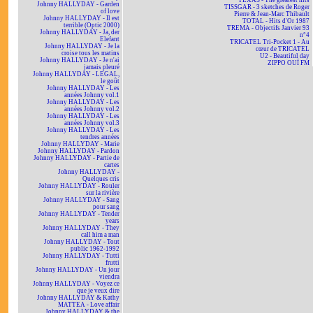
TEXAS - The greatest hits
Johnny HALLYDAY - Garden
TISSGAR - 3 sketches de Roger
of love
Pierre & Jean-Marc Thibault
Johnny HALLYDAY - Il est
TOTAL - Hits d'Or 1987
terrible (Optic 2000)
TREMA - Objectifs Janvier 93
Johnny HALLYDAY - Ja, der
n°4
Elefant
TRICATEL Tri-Pocket 1 - Au
Johnny HALLYDAY - Je la
cœur de TRICATEL
croise tous les matins
U2 - Beautiful day
Johnny HALLYDAY - Je n'ai
ZIPPO OUÏ FM
jamais pleuré
Johnny HALLYDAY - LEGAL,
le goût
Johnny HALLYDAY - Les
années Johnny vol.1
Johnny HALLYDAY - Les
années Johnny vol.2
Johnny HALLYDAY - Les
années Johnny vol.3
Johnny HALLYDAY - Les
tendres années
Johnny HALLYDAY - Marie
Johnny HALLYDAY - Pardon
Johnny HALLYDAY - Partie de
cartes
Johnny HALLYDAY -
Quelques cris
Johnny HALLYDAY - Rouler
sur la rivière
Johnny HALLYDAY - Sang
pour sang
Johnny HALLYDAY - Tender
years
Johnny HALLYDAY - They
call him a man
Johnny HALLYDAY - Tout
public 1962-1992
Johnny HALLYDAY - Tutti
frutti
Johnny HALLYDAY - Un jour
viendra
Johnny HALLYDAY - Voyez ce
que je veux dire
Johnny HALLYDAY & Kathy
MATTEA - Love affair
Johnny HALLYDAY & the