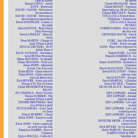
Tiger in a dress
du beurre
Daniel LEDUC - Soleil
Claude FRANÇOIS - Reste
DAVE - Hurlevent
Claude ROGEN - Fantaisie
DAVID + DAVID - Welcome to
Impromptu op. 66 de Chopin
the boomtown
Claudia BRÜCKEN - Fanatic
DAVID + DAVID - Welcome to
COCA-COLA French Rock -
the boomtown [monoface]
Téléphone + Starshooter
David KNOPFLER - Lonely is
COCA-COLA Nicolas
the night
PEYRAC
David KOVEN - Bord à bord
COMMUNARDS - Don't leave
[Test Pressing]
me this way
David LINDLEY - Mercury
CROWDED HOUSE - Fall at
blues
your feet
Dean MARTIN - Change of
CURE - Just like heaven
heart [White Label]
CURE - Never enough
DECCA/GRUNDIG - Hi-Fi
DANI - Papa vient d'épouser la
Stéréo Phase 4
bonne
Dee D. JACKSON - Automatic
Daniel DARC - La ville
lover 88 [Test Pressing]
Danielle DARRIEUX - Le
Démis ROUSSOS - So dreamy
temps d'aimer
Démis ROUSSOS - With you
Dante AGOSTINI - Initiation à
Denis PEPIN - Marinette
la batterie
(j'avais l'air d'un con)
David HALLYDAY - Ooh la la
Diana ROSS - Chain reaction
David HALLYDAY - Wanna
Diana ROSS - Chain reaction
take my time
(special dance mix)
David KOVEN - Afrique
Dick RIVERS - Ainsi soit-elle
David MARTIAL - Célimène
Disque d'Or Top 50 biface
David Mc NEIL - Tiramisu
Glenn MEDEIROS & Florent
DEAD OR ALIVE - Brand new
PAGNY
lover
DO VISSINGA - Porto Vecchio
DEF LEPPARD - Animal
Donna SUMMER - The
DEF LEPPARD - Animal
wanderer [White Label]
(spécial promo)
DOOBIE BROTHERS - Real
DEF LEPPARD - Let's get
love [White Label]
rocked
DUTCH DIESEL - Goin' back
DEF LEPPARD - Let's get
to China
rocked (poster)
Elliott MURPHY - Closer
DEF LEPPARD - Let's get
Elton JOHN - Easier to walk
rocked (teaser)
away
DEPECHE MODE - Everything
Elton JOHN - I don't wanna go
counts (live)
on with you like that
Dick RIVERS - Je t'ai reconnue
Emmylou HARRIS - Rose of
Dolly PARTON - Downtown
Cimarron
EARTH WIND & FIRE -
Enrico MACIAS - 2 ailes & 3
Saturday nite