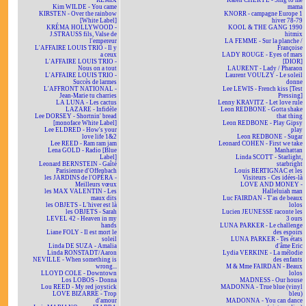
REMIX
Karen CHERYL - Sing to me
Kim WILDE - You came
mama
KIRSTEN - Over the rainbow
KNORR - campagne Europe 1
[White Label]
hiver 78-79
KRÉMA HOLLYWOOD -
KOOL & THE GANG 1990
J.STRAUSS fils, Valse de
hitmix
l'empereur
LA FEMME - Sur la planche /
L'AFFAIRE LOUIS TRIO - Il y
Françoise
a ceux
LADY ROUGE - Eyes of mars
L'AFFAIRE LOUIS TRIO -
[DIOR]
Nous on a tout
LAURENT - Lady / Pharaon
L'AFFAIRE LOUIS TRIO -
Laurent VOULZY - Le soleil
Succès de larmes
donne
L'AFFRONT NATIONAL -
Lee LEWIS - French kiss [Test
Jean-Marie tu charries
Pressing]
LA LUNA - Les cactus
Lenny KRAVITZ - Let love rule
LAZARE - Infidèle
Leon REDBONE - Gotta shake
Lee DORSEY - Shortnin' bread
that thing
[monoface White Label]
Leon REDBONE - Play Gipsy
Lee ELDRED - How's your
play
love life 1&2
Leon REDBONE - Sugar
Lee REED - Ram ram jam
Leonard COHEN - First we take
Lena GOLD - Radio [Blue
Manhattan
Label]
Linda SCOTT - Starlight,
Leonard BERNSTEIN - Gaîté
starbright
Parisienne d'Offenbach
Louis BERTIGNAC et les
les JARDINS de l'OPÉRA -
Visiteurs - Ces idées-là
Meilleurs vœux
LOVE AND MONEY -
les MAX VALENTIN - Les
Halleluiah man
maux dits
Luc FAIRDAN - T'as de beaux
les OBJETS - L'hiver est là
lolos
les OBJETS - Sarah
Lucien JEUNESSE raconte les
LEVEL 42 - Heaven in my
3 ours
hands
LUNA PARKER - Le challenge
Liane FOLY - Il est mort le
des espoirs
soleil
LUNA PARKER - Tes états
Linda DE SUZA - Amalia
d'âme Eric
Linda RONSTADT/Aaron
Lydia VERKINE - La mélodie
NEVILLE - When something is
des enfants
wrong...
M & Mme FAIRDAN - Beaux
LLOYD COLE - Downtown
lolos
Los LOBOS - Donna
MADNESS - Our house
Lou REED - My red joystick
MADONNA - True blue (vinyl
LOVE BIZARRE - Trop
bleu)
d'amour
MADONNA - You can dance