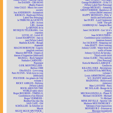
Jimmy HALL - Cadillac tracks
Gary NUMAN - New anger
Joe DASSIN - CBS 66343
George HARRISON - 33 & 1/3
(Radio France)
[White Label/Test Pressing]
John CALE - Music for a new
George MICHAEL - Amazing
society
GROOVERIDER - Rainbows of
Jon ANDERSON - Animation
colour (MAW remixes)
KROKUS - Hardware [White
HAPPY MONDAYS - Pills 'n'
Label/Test Pressing]
thrills and bellyaches
la TRIBUNE de GENÈVE
Ian DURY - Lord Upminster
LBS - Action
JAM - The gift
LBS - Aurum
JAMIROQUAI - Sampler Best
Le MONDE de la
of
MUSIQUE/TÉLÉRAMA - Les
Janet JACKSON - Got 'til it's
copieurs
gone
LEVEL 42 - Level 42
Jean SCHULTHEIS -
Lionel HAMPTON - Jazz in
Confidence pour confidence
jazz [White Label]
(remixes house)
Madleen KANE - Rough
Joe JACKSON - Stepping out
diamond
John HIATT - Slow turning
MAGNUM BONUM - Gigolo
Johnny CASH - Water from the
(english version)
wells of home
Maurice BITTER - Chants et
Johnny CLEGG & Savuka -
danses d'Argentine [dédicacé]
Third world child
MAXELL - Rock Sampler
Julien CLERC - This melody
Nathalie CARDONE -
[Test Pressing]
Populaire
Katia & Marielle LABEQUE -
O.P.R. MONTPELLIER -
Gershwin
Berlioz 1988
KILLING JOKE - Revelations
Ofra HAZA - Love song
les ENFANTS du MISTRAL
Patti FLYNN - With love to you
volume 2
[dédicacé]
Louis ARMSTRONG plays
POLYDOR - les géants de l'été
W.C. HANDY [dédicacé]
volume 2
MADONNA - Hollywood
RICKY AMIGOS - Delirios
(remixes)
[White Label]
Marc LAVOINE - Paris
ROCK AROUND THE
MC SOLAAR - Bouge de là
WORLD radio show
(remix)
Roger BOURDIN - TIMING 8,
MECHAGODZILLA - Planet X
Confidences d'un flûtiste
Michael JACKSON - Michael
Roger VERMEER -
Vs Michael
Rumba/Cha-cha-cha
MINK DEVILLE - Sportin' life
SAD CAFÉ - Olé
Modeste MOUSSORGSKY -
SCHÖLLER - In Schöller ist
Tableaux d'une exposition
Musik
MONSIEUR Z - Fourrure et
SIGUE SIGUE SPUTNICK -
Musique [numéroté]