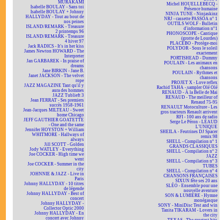
MURAKAMI
Michel HOUELLEBECQ -
Isabelle BOULAY - Sans toi
Présence humaine
Isabelle BOULAY + Johnny
NINJA TUNE - Ninjaskinz
HALLYDAY - Tout au bout de
NRJ - cassette PASSOA n° 1
nos peines
OUTILS WOLF - Bulletin
ISLAND/REMARK - Treasure
d'information n°1
2 printemps 96
PHONOSCOPE - Cantique
ISLAND/REMARK - Treasure
(grotte de Lourdes)
4 hiver 97
PLACEBO - Protège-moi
Jack RADICS - It's in her kiss
POLYDOR - Sous le soleil
James Newton HOWARD - The
exactement
Interpreter
PORTISHEAD - Dummy
Jan GARBAREK - In praise of
POULAIN - Les animaux en
dreams
chansons
Jane BIRKIN - Jane B.
POULAIN - Rythmes et
Janet JACKSON - The velvet
chansons
rope
PROJET X - Love reflex
JAZZ MAGAZINE Tant qu'il y
Rachid TAHA - sampler Olé Olé
aura des hommes
RENAUD - À la Belle de Mai
JAZZ Tublieft 3
RENAUD - The meilleur of
Jean FERRAT - Ses premiers
Renaud 75-95
succès 1958-1961
RENAULT Motoculture - Les
Jean-Jacques MILTEAU - Sweet
gros tracteurs Renault arrivent
home Chicago
RFI - 100 ans de radio
JEFF GAUTHIER GOATETTE
Serge Le Péron - LÉAUD
- One and the same
L'UNIQUE
Jennifer HOYSTON + William
SHEILA - Feutrines DJ Spacer
WHITMORE - Hallways of
remix 98
always
SHELL - Compilation n° 1
Jill SCOTT - Golden
GRANDS CLASSIQUES
Jody WATLEY - Everything
SHELL - Compilation n° 2
Joe COCKER - High time we
JAZZ
went
SHELL - Compilation n° 3
Joe COCKER - Summer in the
TUBES
city
SHELL - Compilation n° 4
JOHNNIE & JAZZ - Live in
CHANSONS FRANÇAISES
Paris
SIXUN fête ses 20 ans
Johnny HALLYDAY - 10 titres
SLÉO - Ensemble pour une
de légende
nouvelle aventure
Johnny HALLYDAY - Best of
SON & LUMIÈRE - Hymne
concert
monégasque
Johnny HALLYDAY -
SONY - MiniDisc Test and win
Collector Optic 2000
Tanita TIKARAM - Lovers in
Johnny HALLYDAY - En
the city
concert avec Johnny