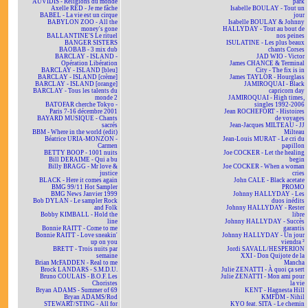
AUVIDIS - Religions du monde
park
Axelle RED - Je me fâche
Isabelle BOULAY - Tout un
BABEL - La vie est un cirque
jour
BABYLON ZOO - All the
Isabelle BOULAY & Johnny
money's gone
HALLYDAY - Tout au bout de
BALLANTINE'S Le rituel
nos peines
BANGER SISTERS
ISULATINE - Les plus beaux
BAOBAB - 3 mix dub
chants Corses
BARCLAY - ISLAND -
JAD WIO - Victor
Opération Libération
James CHANCE & Terminal
BARCLAY - ISLAND [bleu]
City - The fix is in
BARCLAY - ISLAND [crème]
James TAYLOR - Hourglass
BARCLAY - ISLAND [orange]
JAMIROQUAI - Black
BARCLAY - Tous les talents du
capricorn day
monde 2
JAMIROQUAI - High times,
BATOFAR cherche Tokyo -
singles 1992-2006
Paris 7-16 décembre 2001
Jean ROCHEFORT - Histoires
BAYARD MUSIQUE - Chants
de voyages
sacrés
Jean-Jacques MILTEAU - JJ
BBM - Where in the world (edit)
Milteau
Béatrice URIA-MONZON -
Jean-Louis MURAT - Le cri du
Carmen
papillon
BETTY BOOP - 1001 nuits
Joe COCKER - Let the healing
Bill DERAIME - Qui a bu
begin
Billy BRAGG - Mr love &
Joe COCKER - When a woman
justice
cries
BLACK - Here it comes again
John CALE - Black acetate
BMG 99/11 Hot Sampler
PROMO
BMG News Janvier 1999
Johnny HALLYDAY - Les
Bob DYLAN - Le sampler Rock
duos inédits
and Folk
Johnny HALLYDAY - Rester
Bobby KIMBALL - Hold the
libre
line
Johnny HALLYDAY - Succès
Bonnie RAITT - Come to me
garantis
Bonnie RAITT - Love sneakin'
Johnny HALLYDAY - Un jour
up on you
viendra ²
BRETT - Trois nuits par
Jordi SAVALL/HESPERION
semaine
XXI - Don Quijote de la
Brian McFADDEN - Real to me
Mancha
Brock LANDARS - S.M.D.U.
Julie ZENATTI - À quoi ça sert
Bruno COULAIS - B.O.F. Les
Julie ZENATTI - Mon ami pour
Choristes
la vie
Bryan ADAMS - Summer of 69
KENT - Hagnesta Hill
Bryan ADAMS/Rod
KMFDM - Nihil
STEWART/STING - All for
KYO feat. SITA - Le chemin