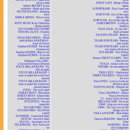
SHUKY & AVIVA - Mais bien
gold
sûr je t'aime
STRAY CATS - Bring it back
Sidney BECHET et son
again
orchestre - Black and blue
SUPERTRAMP - Don't leave me
SILVER SOUNDS - Sleeping
now
slow
SURVIVOR - Eye of the tiger
SIMPLE MINDS - This is your
(Rocky III)
land
SURVIVOR - Eye of the tiger &
SONY MUSIC & les Chérubins
JAMES BROWN - Living in
- Bonne année
America
SOUVENIRS SOUVENIRS
TALK TALK - It's my life /
STAYING ALIVE - Extraits
Such a shame
b.o.f.
TALKING HEADS - Road to
STEALERS WHEEL - Blind
nowhere
faith & Rick WAKEMAN -
TEARS FOR FEARS - Famous
Anne of Cleves
last words
Stephan EICHER - Pas d'ami
TEARS FOR FEARS - Laid so
(comme toi)
low (tears roll down)
Stephan EICHER - Rien à voir
TEN SHARP - You [White
Stephan EICHER - Tu ne me
Label]
dois rien
Terence TRENT D'ARBY - This
Stéphane COLLARO -
side of love
L'histoire de France (Flodor)
TEXAS - Alone with you
STEVE MILLER BAND - Fly
THEMBI - Kwela mfana (cé
like an eagle
dansé)
STEVE MILLER BAND - I
THIN LIZZY - Dedication
want to make the world turn
THREE DEGREES - What I did
around
for love
STEVE MILLER BAND - I
Tom JONES - Love is in the air
want to make the world turn
[White Label]
around (maxi)
TONTON DAVID - Peuples du
STING - The soul cages
monde
STREET BOYS - Red moon
Tracy CHAPMAN - Talkin
STREET BOYS - Some folks
'bout a revolution
(come bring your love to me)
U2 - Jesus-Christ & John
STYLISTICS - You are
MELLENCAMP - Do re mi
beautiful
UB40 - Sing our own song
SUGARCUBES - Deus
UB40 - The way you do the
SUGARCUBES - Hit [White
things you do
Label]
VAILLANCOURT - Bon temps
SUNSHINE - Come back baby
rouler
SWITCH - Switch it baby
Vanessa PARADIS - Marilyn &
SYLVIA - Automatic lover
John
TÉLÉPHONE - New York avec
WARNING - Rock
toi
city/Commando