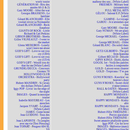
worry tonite
malheur des uns... [White Label]
GÉNÉRATION 60 - Hits des
FREEMEN - Military beat
années 60 (1 & 2)
(strumentale)
Gary MOORE - After the war
FULL METAL HITS
Georges BRASSENS - Le
GÉLOU - Salomé E.P. [White
fantôme
Label]
Gérard BLANCHARD - Elle
GAMINE - Le voyage
voulait revoir sa Normandie
GAROU - Je n'attendais que
Gérard BLANCHARD - Rock
vous
Amadour
Gary MOORE - One day
GIANTS OF ROCK - Little
Gary NUMAN - We are glass
Richard & Carl Perkins
[White Label]
GIBSON BROTHERS - Sheela
George MICHAEL - Careless
Gilles VIGNEAULT - I went to
whisper
the market
George MICHAEL - Older
Glenn MEDEIROS - Lonely
Gérard BLANC - Du soleil dans
won't leave me alone
la nuit
GOD'S GIFT - Love to see you
GETZ/GILBERTO - The girl
cry (1304)
from Ipanema
GOD'S GIFT - Love to see you
Gilbert BÉCAUD - Désirée
cry (1314)
GIPSY KINGS - Djobi, djoba
GOD'S GIFT - Would you do
GOGOL 1er - Voilà des paroles
that for me [White Label]
faciles à comprendre
GRUNDIG/DECCA - Concours
GOLD - Laissez-nous chanter
Cosmos 70
GOLD - Tropicana / T'es pas
HOLLYWOOD CLUB
fou
ORCHESTRA - Hollywood
GUNS N'ROSES - Knockin' on
party
heaven's door
Hubert MANDRIN - Si j'avais
GUNS N'ROSES - Sweet child
des dollars [White Label]
o'mine (remix)
Iggy POP - Livin' on the edge of
HALL & OATES - Maneater
the night
[White Label]
IMAGES - Quand la musique
HAPPY MONDAYS -
tourne
Hallelujah
Isabelle MAYEREAU - Les
HAPPY MONDAYS - Kinky
mouches
afro
Jacques YVART - Le phare
HAPPY MONDAYS - Step on
[White Label]
(US Mix)
JAMES - Come home
Hubert-Félix THIÉFAINE -
Jean GUIDONI - Tous des
Precox ejaculator
putains
Hubert-Félix THIÉFAINE -
Jean LAPOINTE - Tu jongles
Sweet amanite phalloïde queen
avec ma vie [Test Pressing]
Iggy POP - Cry for love
Jean TOPART - Peugeot 604 SL
IMAGES - Maîtresse (maxi)
V6
IMAGES - Maîtresse (touche