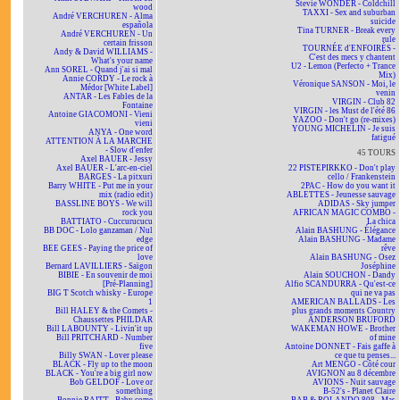
Stevie WONDER - Coldchill
wood
TAXXI - Sex and suburban
André VERCHUREN - Alma
suicide
española
Tina TURNER - Break every
André VERCHUREN - Un
rule
certain frisson
TOURNÉE d'ENFOIRÉS -
Andy & David WILLIAMS -
C'est des mecs y chantent
What's your name
U2 - Lemon (Perfecto + Trance
Ann SOREL - Quand j'ai si mal
Mix)
Annie CORDY - Le rock à
Véronique SANSON - Moi, le
Médor [White Label]
venin
ANTAR - Les Fables de la
VIRGIN - Club 82
Fontaine
VIRGIN - les Must de l'été 86
Antoine GIACOMONI - Vieni
YAZOO - Don't go (re-mixes)
vieni
YOUNG MICHELIN - Je suis
ANYA - One word
fatigué
ATTENTION À LA MARCHE
- Slow d'enfer
45 TOURS
Axel BAUER - Jessy
Axel BAUER - L'arc-en-ciel
22 PISTEPIRKKO - Don't play
BARGES - La pitxuri
cello / Frankenstein
Barry WHITE - Put me in your
2PAC - How do you want it
mix (radio edit)
ABLETTES - Jeunesse sauvage
BASSLINE BOYS - We will
ADIDAS - Sky jumper
rock you
AFRICAN MAGIC COMBO -
BATTIATO - Cuccurucucu
La chica
BB DOC - Lolo ganzaman / Nul
Alain BASHUNG - Élégance
edge
Alain BASHUNG - Madame
BEE GEES - Paying the price of
rêve
love
Alain BASHUNG - Osez
Bernard LAVILLIERS - Saïgon
Joséphine
BIBIE - En souvenir de moi
Alain SOUCHON - Dandy
[Pré-Planning]
Alfio SCANDURRA - Qu'est-ce
BIG T Scotch whisky - Europe
qui ne va pas
1
AMERICAN BALLADS - Les
Bill HALEY & the Comets -
plus grands moments Country
Chaussettes PHILDAR
ANDERSON BRUFORD
Bill LABOUNTY - Livin'it up
WAKEMAN HOWE - Brother
Bill PRITCHARD - Number
of mine
five
Antoine DONNET - Fais gaffe à
Billy SWAN - Lover please
ce que tu penses...
BLACK - Fly up to the moon
Art MENGO - Côté cour
BLACK - You're a big girl now
AVIGNON au 8 décembre
Bob GELDOF - Love or
AVIONS - Nuit sauvage
something
B-52's - Planet Claire