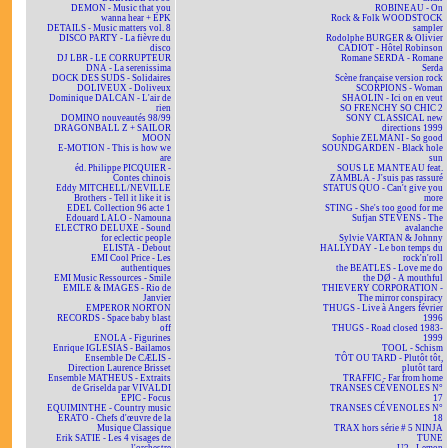
DEMON - Music that you
ROBINEAU - On
wanna hear + EPK
Rock & Folk WOODSTOCK
DETAILS - Music matters vol. 8
sampler
DISCO PARTY - La fièvre du
Rodolphe BURGER & Olivier
disco
CADIOT - Hôtel Robinson
DJ LBR - LE CORRUPTEUR
Romane SERDA - Romane
DNA - La serenissima
Serda
DOCK DES SUDS - Solidaires
Scène française version rock
DOLIVEUX - Doliveux
SCORPIONS - Woman
Dominique DALCAN - L'air de
SHAOLIN - Ici on en veut
rien
SO FRENCHY SO CHIC 2
DOMINO nouveautés 98/99
SONY CLASSICAL new
DRAGONBALL Z + SAILOR
directions 1999
MOON
Sophie ZELMANI - So good
E-MOTION - This is how we
SOUNDGARDEN - Black hole
are
sun
éd. Philippe PICQUIER -
SOUS LE MANTEAU feat.
Contes chinois
ZAMBLA - J'suis pas rassuré
Eddy MITCHELL/NEVILLE
STATUS QUO - Can't give you
Brothers - Tell it like it is
more
EDEL Collection 96 acte 1
STING - She's too good for me
Edouard LALO - Namouna
Sufjan STEVENS - The
ELECTRO DELUXE - Sound
avalanche
for eclectic people
Sylvie VARTAN & Johnny
ELISTA - Debout
HALLYDAY - Le bon temps du
EMI Cool Price - Les
rock'n'roll
authentiques
the BEATLES - Love me do
EMI Music Ressources - Smile
the DØ - A mouthful
EMILE & IMAGES - Rio de
THIEVERY CORPORATION -
Janvier
The mirror conspiracy
EMPEROR NORTON
THUGS - Live à Angers février
RECORDS - Space baby blast
1996
off
THUGS - Road closed 1983-
ENOLA - Figurines
1999
Enrique IGLESIAS - Bailamos
TOOL - Schism
Ensemble De CÆLIS -
TÔT OU TARD - Plutôt tôt,
Direction Laurence Brisset
plutôt tard
Ensemble MATHEUS - Extraits
TRAFFIC - Far from home
de Griselda par VIVALDI
TRANSES CÉVENOLES N°
EPIC - Focus
17
EQUIMINTHE - Country music
TRANSES CÉVENOLES N°
ERATO - Chefs d'œuvre de la
18
Musique Classique
TRAX hors série # 5 NINJA
Erik SATIE - Les 4 visages de
TUNE