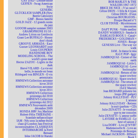
GAY DAD - Leisure noise
BOB MARLEY & THE
GEFFEN - Swag American
WAILERS 1967-1972
Style
BRICE DE NICE - J't'ai cassé !
GENERIC
Céline DION - 1 fille & 4 types
GLÜCKLICH SAMPLER (New
Céline DION - D'eux
Beetle Cabriolet)
Christian BOURGEOIS -
GMF - Bonus famille
Disque Bayard n°1
GOLD JAZZ - 12 grands noms
CLUB TINNIE - Mystérieuses
du jazz
rencontres
GOOOM sampler summer 2003
DAFT PUNK - Vidéo medley
GRAMOPHONE 01/10 -
DANDY WARHOLS - Smoke it
Andrew Litton on Gershwin
DARGAUD BOOX 1 - Canal+
Grant Lee BUFFALO - Honey
FREDERICKS + GOLDMAN +
don't think
JONES - Rouge
GROOVE ARMADA - Easy
GENESIS Live - The way we
Gustav LEONHARDT joue
walk
Louis COUPERIN
IAM - Je danse le mia
HANDSOME BOY
IGGY POP - Iggy
MODELING SCHOOL - The
JAMIROQUAI - Corner of the
world's gone mad
earth
Hector ZAZOU - Lights in the
JAMIROQUAI - Little L
dark
JAMIROQUAI - Love
Hervé VILARD - La vie est
foolosophy
belle, le monde est beau
JAMIROQUAI - Return of the
Hildegard von BINGEN - O vis
space cowboy
aeternitatis
JAMIROQUAI - Space cowboy
HMNEWS Collection automne
JAMIROQUAI - The return of
hiver 2010
the space cowboy
HMNEWS Collection automne
JAZZ Masters
hiver 2011
Jean RICHARD présente les
HMNEWS Collection
loups (PIF gadget)
printemps été 2010
Johnny HALLYDAY - PLV
HMNEWS Collection
L'attente
printemps été 2012
Johnny HALLYDAY - Retiens
HMNEWS Nouveautés août
la nuit (parfum + CD)
décembre 2009
Julie ZENATTI - Je voudrais
HONDA HRV Joy Machine
que tu me consoles
Hubert-Félix THIÉFAINE -
Julie ZENATTI - L'amour suffit
Scandale mélancolique
LAVERIE de FAMILLE - Le
IAM - Nés sous la même étoile
best of saison 2
iJazz @ London Jazz Festival
Lisa DOBY - Live @ WYB7
incontournables CLASSIQUES
Mademoiselle K - Live au
INTERMARCHÉ la Ferté
Printemps de Bourges
Bernard
Michael JACKSON - HIStory
Irène JACOB lit Haruki
Book 1