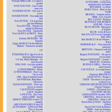
William SHELLER - Le carnet à
AUTECHRE - Cichlisuite
spirale
mechanically reclaimed
WON TON TON - Can I come
BÉNABAR - Le dîner
near you
BABA YAGA - Back in the
WONDER STUFF - The size of
USSR
a cow
BB KING - Grandes mitos
WOODENTOPS - You make me
BBM - City of gold
feel
BEL CANTO - Rumour
Yves DUTEIL - J'ai la guitare
BETWEEN THE BURIED
qui me démange
AND ME - Colors
Yves DUTEIL - Prendre un
BLUE SILVER - Musiques
enfant (à Martine)
d'Algérie
Yves DUTEIL - Tarentelle
BLUR - Girls & boys
Yves SAINT-LAURENT - Paris
Bob DYLAN Live at Carnegie
je t'aime
Hall 1963
Zachary RICHARD - My
Bob MARLEY & the Wailers -
Nanette
Kaya
Ziggy MARLEY & the Melody
BORDERS & 6° - Your musical
Makers - Tomorrow people
passport
BRETONS - Chanson rock été
CD
2007
ÉTHIOPIQUES L'âge d'or de la
Brigitte FONTAINE - Ah que la
musique éthiopienne
vie est belle
113 feat. Black Rénégat - Un
Brigitte FONTAINE + Areski +
jour de paix
HIGELIN - D'ailleurs
1900-1949 - Les plus grands
BUFFALO GRILL - Pour ton
classiques
anniversaire
22 PISTEPIRKKO - Birdy
CAP OCÉAN - La compilation
22 PISTEPIRKKO - Don't say
océane
I'm so evil
Chantons BRASSENS
2MS - Que la lumière brille
CHATS D'OC - Pompe 2
3rd WISH feat. BabyBash -
CHER - The music's no good
Obsesion
without you
65DAYSOFSTATIC - Don't go
CHRONICART/PEOPLESOUN
down to sorrow
- Chronic'Organic
7 QUESTIONS sampler
CORNU - CD bonus live
A & B - Suzanne
COUNTRY MUSIC
A FILETTA - Don Juan
ASSOCIATION Awards 1993
Abed AZRIÉ - Suerte
CRISTINA - Doll in the box
ABSENT FRIENDS 4 track CD
CRISTINA - Sleep it off
sampler
David HALLYDAY - Satellite
ABUS DANGEREUX face 39
(2004)
ACTIVISION - APOCALYPSE
David SYLVIAN & Robert
- This is the end
FRIPP - Jean the birdman