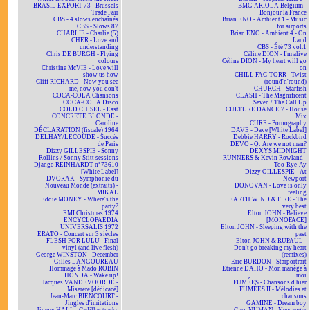
BRASIL EXPORT 73 - Brussels
BMG ARIOLA Belgium -
Trade Fair
Bonjour la France
CBS - 4 slows enchaînés
Brian ENO - Ambient 1 - Music
CBS - Slows 87
for airports
CHARLIE - Charlie (5)
Brian ENO - Ambient 4 - On
CHER - Love and
Land
understanding
CBS - Été 73 vol.1
Chris DE BURGH - Flying
Céline DION - I'm alive
colours
Céline DION - My heart will go
Christine McVIE - Love will
on
show us how
CHILL FAC-TORR - Twist
Cliff RICHARD - Now you see
(round'n'round)
me, now you don't
CHURCH - Starfish
COCA-COLA Chansons
CLASH - The Magnificent
COCA-COLA Disco
Seven / The Call Up
COLD CHISEL - East
CULTURE DANCE 7 - House
CONCRETE BLONDE -
Mix
Caroline
CURE - Pornography
DÉCLARATION (fiscale) 1964
DAVE - Dave [White Label]
DELHAY/LECOUDE - Succès
Debbie HARRY - Rockbird
de Paris
DEVO - Q: Are we not men?
Dizzy GILLESPIE - Sonny
DEXYS MIDNIGHT
Rollins / Sonny Stitt sessions
RUNNERS & Kevin Rowland -
Django REINHARDT n°73610
Too-Rye-Ay
[White Label]
Dizzy GILLESPIE - At
DVORAK - Symphonie du
Newport
Nouveau Monde (extraits) -
DONOVAN - Love is only
MIKAL
feeling
Eddie MONEY - Where's the
EARTH WIND & FIRE - The
party?
very best
EMI Christmas 1974
Elton JOHN - Believe
ENCYCLOPAEDIA
[MONOFACE]
UNIVERSALIS 1972
Elton JOHN - Sleeping with the
ERATO - Concert sur 3 siècles
past
FLESH FOR LULU - Final
Elton JOHN & RUPAUL -
vinyl (and live flesh)
Don't go breaking my heart
George WINSTON - December
(remixes)
Gilles LANGOUREAU
Eric BURDON - Starportrait
Hommage à Mado ROBIN
Etienne DAHO - Mon manège à
HONDA - Wake up!
moi
Jacques VANDEVOORDE -
FUMÉES - Chansons d'hier
Miserere [dédicacé]
FUMÉES II - Mélodies et
Jean-Marc BIENCOURT -
chansons
Jingles d'imitations
GAMINE - Dream boy