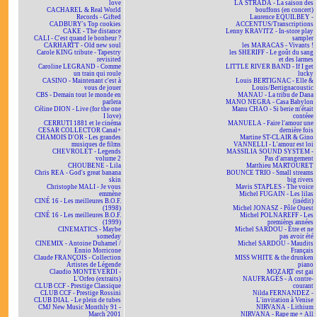
love
LA STRADA - La saison des
CACHAREL & Real World
bouffons (en concert)
Records - Gifted
Laurence EQUILBEY -
CADBURY's Top cookies
ACCENTUS/Transcriptions
CAKE - The distance
Lenny KRAVITZ - In-store play
CALI - C'est quand le bonheur ?
sampler
CARHARTT - Old new soul
les MARACAS - Vivants !
Carole KING tribute - Tapestry
les SHERIFF - Le goût du sang
revisited
et des larmes
Caroline LEGRAND - Comme
LITTLE RIVER BAND - If I get
un train qui roule
lucky
CASINO - Maintenant c'est à
Louis BERTIGNAC - Elle &
vous de jouer
Louis/Bertignacoustic
CBS - Demain tout le monde en
MANAU - La tribu de Dana
parlera
MANO NEGRA - Casa Babylon
Céline DION - Live (for the one
Manu CHAO - Si berie m'était
I love)
contéee
CERRUTI 1881 et le cinéma
MANUELA - Faire l'amour une
CESAR COLLECTOR Canal+
dernière fois
CHAMOIS D'OR - Les grandes
Martine ST-CLAIR & Gino
musiques de films
VANNELLI - L'amour est loi
CHEVROLET - Legends
MASSILIA SOUND SYSTEM -
volume 2
Pas d'arrangement
CHOUBENE - Lila
Matthieu MARTOURET
Chris REA - God's great banana
BOUNCE TRIO - Small streams
skin
big rivers
Christophe MALI - Je vous
Mavis STAPLES - The voice
emmène
Michel FUGAIN - Les lilas
CINÉ 16 - Les meilleures B.O.F.
(inédit)
(1998)
Michel JONASZ - Pôle Ouest
CINÉ 16 - Les meilleures B.O.F.
Michel POLNAREFF - Les
(1999)
premières années
CINEMATICS - Maybe
Michel SARDOU - Être et ne
someday
pas avoir été
CINEMIX - Antoine Duhamel /
Michel SARDOU - Maudits
Ennio Morricone
Français
Claude FRANÇOIS - Collection
MISS WHITE & the drunken
Artistes de Légende
piano
Claudio MONTEVERDI -
MOZART est gai
L'Orfeo (extraits)
NAUFRAGÉS - À contre-
CLUB CCF - Prestige Classique
courant
CLUB CCF - Prestige Rossini
Nilda FERNANDEZ -
CLUB DIAL - Le plein de tubes
L'invitation à Venise
CMJ New Music Monthly 91 -
NIRVANA - Lithium
March 2001
NIRVANA - Rape me + All