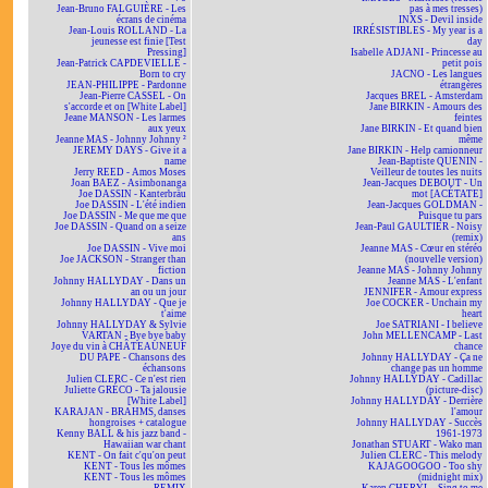
Jean-Bruno FALGUIÈRE - Les
pas à mes tresses)
écrans de cinéma
INXS - Devil inside
Jean-Louis ROLLAND - La
IRRÉSISTIBLES - My year is a
jeunesse est finie [Test
day
Pressing]
Isabelle ADJANI - Princesse au
Jean-Patrick CAPDEVIELLE -
petit pois
Born to cry
JACNO - Les langues
JEAN-PHILIPPE - Pardonne
étrangères
Jean-Pierre CASSEL - On
Jacques BREL - Amsterdam
s'accorde et on [White Label]
Jane BIRKIN - Amours des
Jeane MANSON - Les larmes
feintes
aux yeux
Jane BIRKIN - Et quand bien
Jeanne MAS - Johnny Johnny ²
même
JEREMY DAYS - Give it a
Jane BIRKIN - Help camionneur
name
Jean-Baptiste QUENIN -
Jerry REED - Amos Moses
Veilleur de toutes les nuits
Joan BAEZ - Asimbonanga
Jean-Jacques DEBOUT - Un
Joe DASSIN - Kanterbräu
mot [ACÉTATE]
Joe DASSIN - L'été indien
Jean-Jacques GOLDMAN -
Joe DASSIN - Me que me que
Puisque tu pars
Joe DASSIN - Quand on a seize
Jean-Paul GAULTIER - Noisy
ans
(remix)
Joe DASSIN - Vive moi
Jeanne MAS - Cœur en stéréo
Joe JACKSON - Stranger than
(nouvelle version)
fiction
Jeanne MAS - Johnny Johnny
Johnny HALLYDAY - Dans un
Jeanne MAS - L'enfant
an ou un jour
JENNIFER - Amour express
Johnny HALLYDAY - Que je
Joe COCKER - Unchain my
t'aime
heart
Johnny HALLYDAY & Sylvie
Joe SATRIANI - I believe
VARTAN - Bye bye baby
John MELLENCAMP - Last
Joye du vin à CHÂTEAUNEUF
chance
DU PAPE - Chansons des
Johnny HALLYDAY - Ça ne
échansons
change pas un homme
Julien CLERC - Ce n'est rien
Johnny HALLYDAY - Cadillac
Juliette GRÉCO - Ta jalousie
(picture-disc)
[White Label]
Johnny HALLYDAY - Derrière
KARAJAN - BRAHMS, danses
l'amour
hongroises + catalogue
Johnny HALLYDAY - Succès
Kenny BALL & his jazz band -
1961-1973
Hawaiian war chant
Jonathan STUART - Wako man
KENT - On fait c'qu'on peut
Julien CLERC - This melody
KENT - Tous les mômes
KAJAGOOGOO - Too shy
KENT - Tous les mômes
(midnight mix)