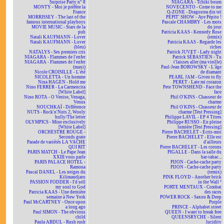
Surprise Party n° 8
NIAGARA - Tchiki boum
MONTY - Moi je préfère la
NOVECENTO - Come to me
France
O-ZONE - Dragostea din teï
MORRISSEY - The last of the
PÉPIT' SHOW - Aye Pépito !
famous international playboys
Pascale CHAMBRY - Les mots
MOVIE MUSIC - Stars de la
du jour
pub
Patricia KAAS - Kennedy Rose
Natali KAUFMANN - Lover
(remix)
Natali KAUFMANN - Lover
Patricia KAAS - Regarde les
(bleu)
riches
NATALYS - Ses premiers cris
Patrick JUVET - Lady night
NIAGARA - Flammes de l'enfer
Patrick SÉBASTIEN - Tu
NIAGARA - Flammes de l'enfer
t'laisses aller (ma vieille)
(maxi)
Paul-Jean BOROWSKY - L'âge
Nicole CROISILLE - L'été
de diamant
NICOLETTA - Un homme
PEARL JAM - Given to fly
Nina HAGEN - Hold me
PERET - Late mi corazon
Nino FERRER - La Carmencita
Pete TOWNSHEND - Face the
[White Label]
face
Nino ROTA - O Venise, Venaga,
Phil O'KINS - Chasseur de
Venus
charme
NOUCHKAÏ - Différence
Phil O'KINS - Chasseur de
NUTS - Rock'n'Nuts 2, Wooly
charme [Test Pressing]
bully/The letter
Philippe LAVIL - EP 4 Titres
OLYMPICS - Mine exclusively
Philippe RUSSO - En pleine
[White Label]
lumière [Test Pressing]
ORCHESTRE ROUGE -
Pierre BACHELET - Écris-moi
Seconds grate
Pierre BACHELET - Elle est
Parade de variétés LA VACHE
d'ailleurs
QUI RIT
Pierre BACHELET - Les corons
PARIS MATCH - Le Pape Jean
PIGALLE - Dans la salle du
XXIII vous parle
bar-tabac...
PARIS PALACE HOTEL -
PIJON - Cache-cache party
Ramona
PIJON - Cache-cache party
Pascal DANEL - Les neiges du
(remix)
Kilimandjaro
PINK FLOYD - Another brick
PASSION FODDER - I'd sell
in the Wall ²
my soul to God
PORTE MENTAUX - Combat
Patricia KAAS - Une dernière
des races
semaine à New York
POWER ROCK - Saxon & Deep
Paul McCARTNEY - Once upon
Purple
a long ago
PRINCE - Alphabet street
Paul SIMON - The obvious
QUEEN - I want to break free
child
QUEENSRYCHE - Silent
Paula ABDUL - Rush rush
lucidity