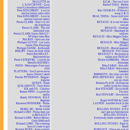
PAULETTE de
R.E.M. - The one I love
L'AJACCIENNE - Ça se
Rachid TAHA - Barbès
corse/La boudeuse (dédicacé)
[remixes]
Peter KINGSBERY - Love in
Ray CHARLES - Without a
motion (remix radio edit)
song (1 & 2)
Peter KINGSBERY - Love in
REAL THING - Stone cold love
motion (version radio)
affair
Petula CLARK - Don't cry for
RENAUD - It is not because
me Argentina
you are
Petula CLARK - The old
RENAUD - Jonathan
fashioned way
RENAUD - Marchand de
Petula CLARK/Junior MAGLI -
cailloux
SP biface Juke-Box
RENAUD - Miss Maggie [Juke-
Phil RAY - Save our star
Box]
Philippe GUYOT - Les yeux
RENAUD - Miss Maggie
cernés [Test Pressing]
[Promo]
Philippe SAISSE - Kelbomek
RENAUD - Mistral gagnant
PHILIPS - Vœux de Noël 1958
RENAUD - P'tit voleur
Pierre BACHELET -
RENAULT 4 - Re-prenez le
Marionnettiste
volant avec FANGIO
Pierre LEFEBVRE - 2 succès de
Richie SAMBORA - Mister
Mireille MATHIEU
bluesman
PIJON - Mensonges d'une nuit
Rika ZARAÏ - Aba-nibi
d'été
Rika ZARAÏ - Hava netse
PLATTERS - You'll never never
bamahol
know [White Label]
RIMSHOTS - Do what you feel
Punchs PITTERSON - Reggae-
RITA MITSOUKO - Andy + Un
biguine
soir un chien
QUEEN - Flash
Roberta FLACK - Killing me
QUILAPAYUN - Tutti-frutti
softly (with his song)
R.B. and CO. - Calypso
Rod STEWART - Da ya think
Ramon PIPIN - La porte du
I'm sexy
jardin
Rod STEWART - Downtown
Randy NEWMAN - B.O.F.
train
Ragtime
Roger WATERS & Cindy
Raymond BOISSERIE - Perles
LAUPER - Another brick in the
de cristal
wall ²
REBEL MC - Better world
ROLLING STONES - E.P. (I
Richard LORD - Pleins feux sur
can't get no) Satisfaction
la RENAULT 9
ROLLING STONES -
Richard LORD - Rallye Monte-
Everybody needs somebody to
Carlo [dédicacé]
love
Richard LORD - The winning
ROLLING STONES - Paint It,
lion (it's time to go)
Black
Richard MARX - Keep coming
ROMANCE - Dance my way to