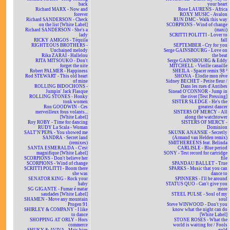
back
your heart
Richard MARX - Now and
Rose LAURENS - Africa
forever
ROXY MUSIC - Avalon
Richard SANDERSON - Check
RUN DMC - Walk this way
on the list [White Label]
SCORPIONS - Wind of change
Richard SANDERSON - She's a
(maxi)
lady
SCRITTI POLITTI - Lover to
RICKY AMIGOS - Téquila
fall
RIGHTEOUS BROTHERS -
SEPTEMBER - Cry for you
Unchained melody
Serge GAINSBOURG - Love on
Rika ZARAÏ - Hallelou
the beat
RITA MITSOUKO - Don't
Serge GAINSBOURG & Eddy
forget the nite
MITCHELL - Vieille canaille
Robert PALMER - Happiness
SHEILA - Spacer remix 98 ²
Rod STEWART - This old heart
SHONA - Elodie mon rêve
of mine
Sidney BECHET - Petite fleur /
ROLLING BIDOCHONS -
Dans les rues d'Antibes
Jumpin' Jack Flasque
Sinead O'CONNOR - Jump in
ROLLING STONES - Honky
the river [Test Pressing]
tonk women
SISTER SLEDGE - He's the
Ron GOODWIN - Ces
greatest dancer
merveilleux fous volants...
SISTERS OF MERCY - All
[White Label]
along the watchtower
Roy ROBY - Time for dancing
SISTERS OF MERCY -
RUDY La Scala - Woman
Dominion
SALT'N'PEPA - You showed me
SKUNK ANANSIE - Secretly
SANDRA - Secret land
(Armand van Helden remix)
(remixes)
SMITHEREENS feat. Belinda
SANTA ESMERALDA - C'est
CARLISLE - Blue period
magnifique [White Label]
SONY - Test record for cartridge
SCORPIONS - Don't believe her
file
SCORPIONS - Wind of change
SPANDAU BALLET - True
SCRITTI POLITTI - Boom there
SPARKS - Music that you can
she was
dance to
SENATOR KING - Rock your
SPINNERS - I'll be around
baby
STATUS QUO - Can't give you
SG GIGANTE - Fumar é matar
more
saudades [White Label]
STEEL PULSE - Soul of my
SHAMEN - Move any mountain
soul
Progen 91
Steve WINWOOD - Don't you
SHIRLEY & COMPANY - I like
know what the night can do
to dance
[White Label]
SHOPPING AT ORLY - Hors
STONE ROSES - What the
commerce
world is waiting for / Fools