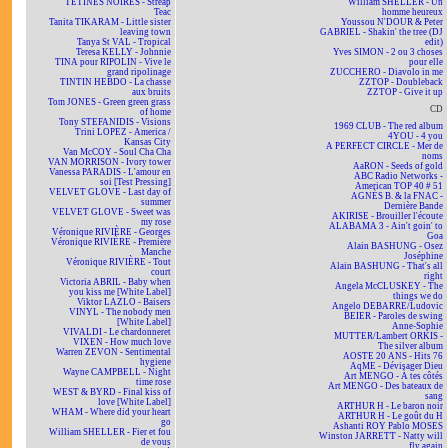
TÉTINES NOIRES - Streap
William SHELLER - Un
Teac
homme heureux
Tanita TIKARAM - Little sister
Youssou N'DOUR & Peter
leaving town
GABRIEL - Shakin' the tree (DJ
Tanya St VAL - Tropical
edit)
Teresa KELLY - Johnnie
Yves SIMON - 2 ou 3 choses
TINA pour RIPOLIN - Vive le
pour elle
grand ripolinage
ZUCCHERO - Diavolo in me
TINTIN HEBDO - La chasse
ZZTOP - Doubleback
aux bruits
ZZTOP - Give it up
Tom JONES - Green green grass
CD
of home
Tony STEFANIDIS - Visions
1969 CLUB - The red album
Trini LOPEZ - America /
4YOU - 4 you
Kansas City
A PERFECT CIRCLE - Mer de
Van McCOY - Soul Cha Cha
noms
VAN MORRISON - Ivory tower
AaRON - Seeds of gold
Vanessa PARADIS - L'amour en
ABC Radio Networks -
soi [Test Pressing]
American TOP 40 # 51
VELVET GLOVE - Last day of
AGNÈS B. & la FNAC -
summer
Dernière Bande
VELVET GLOVE - Sweet was
AKIRISE - Brouiller l'écoute
my rose
ALABAMA 3 - Ain't goin' to
Véronique RIVIÈRE - Georges
Goa
Véronique RIVIÈRE - Première
Alain BASHUNG - Osez
Manche
Joséphine
Véronique RIVIÈRE - Tout
Alain BASHUNG - That's all
court
right
Victoria ABRIL - Baby when
Angela McCLUSKEY - The
you kiss me [White Label]
things we do
Viktor LAZLO - Baisers
Angelo DEBARRE/Ludovic
VINYL - The nobody men
BEIER - Paroles de swing
[White Label]
Anne-Sophie
VIVALDI - Le chardonneret
MUTTER/Lambert ORKIS -
VIXEN - How much love
The silver album
Warren ZEVON - Sentimental
AOSTE 20 ANS - Hits 76
hygiene
AqME - Dévisager Dieu
Wayne CAMPBELL - Night
Art MENGO - À tes côtés
time rose
Art MENGO - Des bateaux de
WEST & BYRD - Final kiss of
sang
love [White Label]
ARTHUR H - Le baron noir
WHAM - Where did your heart
ARTHUR H - Le goût du H
go
Ashanti ROY Pablo MOSES
William SHELLER - Fier et fou
Winston JARRETT - Natty will
de vous
fly again