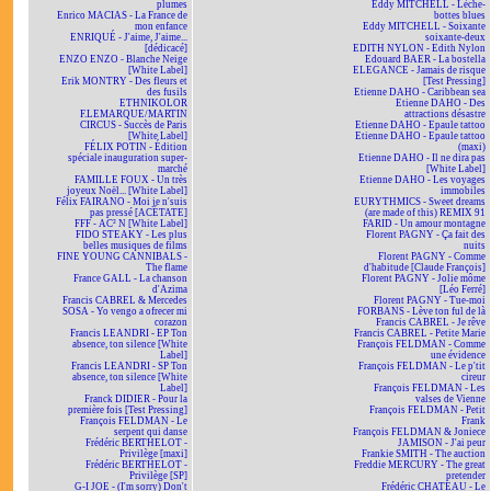
plumes
Eddy MITCHELL - Lèche-
Enrico MACIAS - La France de
bottes blues
mon enfance
Eddy MITCHELL - Soixante
ENRIQUÉ - J'aime, J'aime...
soixante-deux
[dédicacé]
EDITH NYLON - Edith Nylon
ENZO ENZO - Blanche Neige
Edouard BAER - La bostella
[White Label]
ELEGANCE - Jamais de risque
Erik MONTRY - Des fleurs et
[Test Pressing]
des fusils
Etienne DAHO - Caribbean sea
ETHNIKOLOR
Etienne DAHO - Des
F.LEMARQUE/MARTIN
attractions désastre
CIRCUS - Succès de Paris
Etienne DAHO - Epaule tattoo
[White Label]
Etienne DAHO - Epaule tattoo
FÉLIX POTIN - Édition
(maxi)
spéciale inauguration super-
Etienne DAHO - Il ne dira pas
marché
[White Label]
FAMILLE FOUX - Un très
Etienne DAHO - Les voyages
joyeux Noël... [White Label]
immobiles
Félix FAIRANO - Moi je n'suis
EURYTHMICS - Sweet dreams
pas pressé [ACÉTATE]
(are made of this) REMIX 91
FFF - AC² N [White Label]
FARID - Un amour montagne
FIDO STEAKY - Les plus
Florent PAGNY - Ça fait des
belles musiques de films
nuits
FINE YOUNG CANNIBALS -
Florent PAGNY - Comme
The flame
d'habitude [Claude François]
France GALL - La chanson
Florent PAGNY - Jolie môme
d'Azima
[Léo Ferré]
Francis CABREL & Mercedes
Florent PAGNY - Tue-moi
SOSA - Yo vengo a ofrecer mi
FORBANS - Lève ton ful de là
corazon
Francis CABREL - Je rêve
Francis LEANDRI - EP Ton
Francis CABREL - Petite Marie
absence, ton silence [White
François FELDMAN - Comme
Label]
une évidence
Francis LEANDRI - SP Ton
François FELDMAN - Le p'tit
absence, ton silence [White
cireur
Label]
François FELDMAN - Les
Franck DIDIER - Pour la
valses de Vienne
première fois [Test Pressing]
François FELDMAN - Petit
François FELDMAN - Le
Frank
serpent qui danse
François FELDMAN & Joniece
Frédéric BERTHELOT -
JAMISON - J'ai peur
Privilège [maxi]
Frankie SMITH - The auction
Frédéric BERTHELOT -
Freddie MERCURY - The great
Privilège [SP]
pretender
G-I JOE - (I'm sorry) Don't
Frédéric CHATEAU - Le