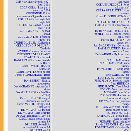
CMJ New Music Monthly 92 -
apologies
April 2001
OCEANIA RECORDS - Why
COCA-COLA - Let's party
take a plane?
selection 2004
OPÉRA MULTI STEEL - Les
COCHONOU 25ème
martyrs
anniversaire - 3 grands succès
Oxmo PUCCINO - OX-clusif
COLDPLAY - Left right left
2001
right left
PASCALITO NEOSTALGIA
COLUMBIA - Artist News 4
TRIO - Citizen chanteur live in
mars 1998
NYC
COLUMBIA 96 - The road
Pat BENATAR - From 79 to 93
ahead
Pat METHENY - Zero tolerance
COLUMBIA Et toi t'écoutes
for silence
quoi ? 96
Patrick SÉBASTIEN - Le
CRÉDIT MUTUEL - Collection
samedi soir
CRÉOLE CHOIR OF CUBA -
Paul McCARTNEY - Collection
Tande-la
Paul McCARTNEY - From a
CYRIUS - Le sang des roses
lover to a friend
DÉCOUVREZ-LES AVANT
Paula ABDUL - My love is for
LES AUTRES volume 4
real
DANCE PARTY - le meilleur de
PEARL JAM - Gone
la Dance
PEARL JAM - World wide
Daniel LAVOIE - Docteur
suicide
tendresse
Peter GABRIEL - Long walk
Daniel LEVI - Le cœur ouvert
home
Daniel ZIMMERMANN - Bone
Peter GABRIEL - Up
machine
PINK FLOYD - High hopes
David BRIOT - Phonik
PINK FLOYD - Selected tracks
mouvement
from SHINE ON
David CHARVET - Apprendre à
PINK FLOYD - Take it back
aimer
POLICE - Selections from
David HALLYDAY - Satellite
MESSAGE IN A BOX
(2005)
POP & CORN - La Fête de
David LEE ROTH - Night
toutes les Musiques
life/She's my machine
POPPYS - Non, non, rien n'a
David McNEIL - Hollywood
changé
(Olympia 97)
POULAIN vous offre les plus
DE PALMAS - De Palmas
beaux chants de Noël
DE PALMAS - Elle s'ennuie
PUTUMAYO - Mali
DECCA - Highlights 1997-98
RASPIGAOUS - Mois d'août
DECCA release programme
(sers le jaune)
autumn 89
RENAUD - Dans la jungle
DELABEL Actualités
Rickie LEE JONES - Dat dere
novembre 95 janvier 96
ROBBER BANK - It's a family
DELABEL été 99
affair