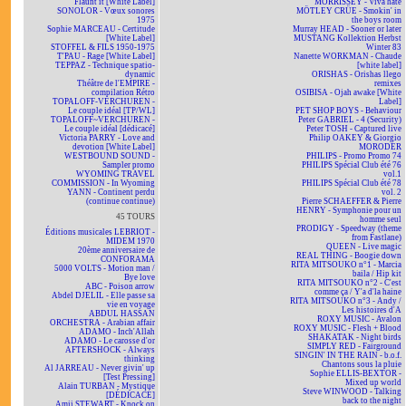
Flaunt it [White Label]
MORRISSEY - Viva hate
SONOLOR - Vœux sonores
MÖTLEY CRÜE - Smokin' in
1975
the boys room
Sophie MARCEAU - Certitude
Murray HEAD - Sooner or later
[White Label]
MUSTANG Kollektion Herbst
STOFFEL & FILS 1950-1975
Winter 83
T'PAU - Rage [White Label]
Nanette WORKMAN - Chaude
TEPPAZ - Technique spatio-
[white label]
dynamic
ORISHAS - Orishas llego
Théâtre de l'EMPIRE -
remixes
compilation Rétro
OSIBISA - Ojah awake [White
TOPALOFF-VERCHUREN -
Label]
Le couple idéal [TP/WL]
PET SHOP BOYS - Behaviour
TOPALOFF~VERCHUREN -
Peter GABRIEL - 4 (Security)
Le couple idéal [dédicacé]
Peter TOSH - Captured live
Victoria PARRY - Love and
Philip OAKEY & Giorgio
devotion [White Label]
MORODER
WESTBOUND SOUND -
PHILIPS - Promo Promo 74
Sampler promo
PHILIPS Spécial Club été 76
WYOMING TRAVEL
vol.1
COMMISSION - In Wyoming
PHILIPS Spécial Club été 78
YANN - Continent perdu
vol. 2
(continue continue)
Pierre SCHAEFFER & Pierre
HENRY - Symphonie pour un
45 TOURS
homme seul
PRODIGY - Speedway (theme
Éditions musicales LEBRIOT -
from Fastlane)
MIDEM 1970
QUEEN - Live magic
20ème anniversaire de
REAL THING - Boogie down
CONFORAMA
RITA MITSOUKO n°1 - Marcia
5000 VOLTS - Motion man /
baila / Hip kit
Bye love
RITA MITSOUKO n°2 - C'est
ABC - Poison arrow
comme ça / Y'a d'la haine
Abdel DJELIL - Elle passe sa
RITA MITSOUKO n°3 - Andy /
vie en voyage
Les histoires d'A
ABDUL HASSAN
ROXY MUSIC - Avalon
ORCHESTRA - Arabian affair
ROXY MUSIC - Flesh + Blood
ADAMO - Inch'Allah
SHAKATAK - Night birds
ADAMO - Le carosse d'or
SIMPLY RED - Fairground
AFTERSHOCK - Always
SINGIN' IN THE RAIN - b.o.f.
thinking
Chantons sous la pluie
Al JARREAU - Never givin' up
Sophie ELLIS-BEXTOR -
[Test Pressing]
Mixed up world
Alain TURBAN - Mystique
Steve WINWOOD - Talking
[DÉDICACÉ]
back to the night
Amii STEWART - Knock on