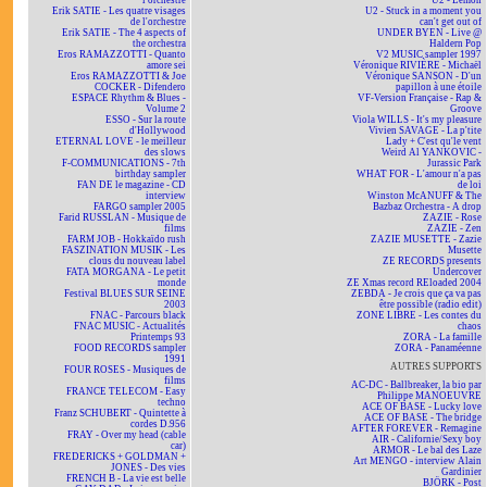
l'orchestre
U2 - Lemon
Erik SATIE - Les quatre visages
U2 - Stuck in a moment you
de l'orchestre
can't get out of
Erik SATIE - The 4 aspects of
UNDER BYEN - Live @
the orchestra
Haldern Pop
Eros RAMAZZOTTI - Quanto
V2 MUSIC sampler 1997
amore sei
Véronique RIVIÈRE - Michaël
Eros RAMAZZOTTI & Joe
Véronique SANSON - D'un
COCKER - Difendero
papillon à une étoile
ESPACE Rhythm & Blues -
VF-Version Française - Rap &
Volume 2
Groove
ESSO - Sur la route
Viola WILLS - It's my pleasure
d'Hollywood
Vivien SAVAGE - La p'tite
ETERNAL LOVE - le meilleur
Lady + C'est qu'le vent
des slows
Weird Al YANKOVIC -
F-COMMUNICATIONS - 7th
Jurassic Park
birthday sampler
WHAT FOR - L'amour n'a pas
FAN DE le magazine - CD
de loi
interview
Winston McANUFF & The
FARGO sampler 2005
Bazbaz Orchestra - A drop
Farid RUSSLAN - Musique de
ZAZIE - Rose
films
ZAZIE - Zen
FARM JOB - Hokkaïdo rush
ZAZIE MUSETTE - Zazie
FASZINATION MUSIK - Les
Musette
clous du nouveau label
ZE RECORDS presents
FATA MORGANA - Le petit
Undercover
monde
ZE Xmas record REloaded 2004
Festival BLUES SUR SEINE
ZEBDA - Je crois que ça va pas
2003
être possible (radio edit)
FNAC - Parcours black
ZONE LIBRE - Les contes du
FNAC MUSIC - Actualités
chaos
Printemps 93
ZORA - La famille
FOOD RECORDS sampler
ZORA - Panaméenne
1991
AUTRES SUPPORTS
FOUR ROSES - Musiques de
films
AC-DC - Ballbreaker, la bio par
FRANCE TELECOM - Easy
Philippe MANOEUVRE
techno
ACE OF BASE - Lucky love
Franz SCHUBERT - Quintette à
ACE OF BASE - The bridge
cordes D.956
AFTER FOREVER - Remagine
FRAY - Over my head (cable
AIR - Californie/Sexy boy
car)
ARMOR - Le bal des Laze
FREDERICKS + GOLDMAN +
Art MENGO - interview Alain
JONES - Des vies
Gardinier
FRENCH B - La vie est belle
BJÖRK - Post