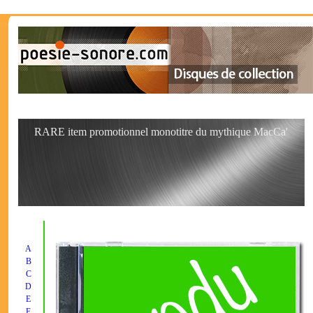
RARE item promotionnel monotitre du mythique MacCa'
A
B
C
D
E
F