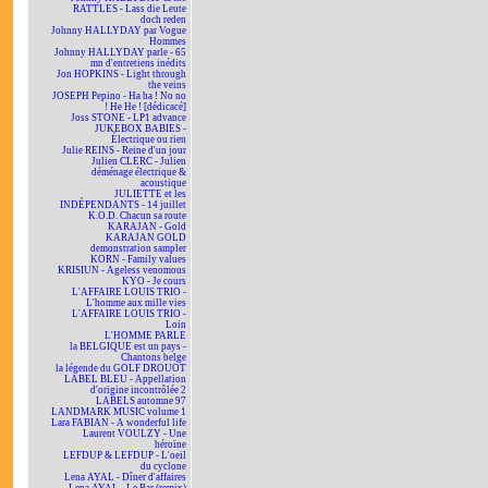
RATTLES - Lass die Leute
doch reden
Johnny HALLYDAY par Vogue
Hommes
Johnny HALLYDAY parle - 65
mn d'entretiens inédits
Jon HOPKINS - Light through
the veins
JOSEPH Pepino - Ha ha ! No no
! He He ! [dédicacé]
Joss STONE - LP1 advance
JUKEBOX BABIES -
Électrique ou rien
Julie REINS - Reine d'un jour
Julien CLERC - Julien
déménage électrique &
acoustique
JULIETTE et les
INDÉPENDANTS - 14 juillet
K.O.D. Chacun sa route
KARAJAN - Gold
KARAJAN GOLD
demonstration sampler
KORN - Family values
KRISIUN - Ageless venomous
KYO - Je cours
L'AFFAIRE LOUIS TRIO -
L'homme aux mille vies
L'AFFAIRE LOUIS TRIO -
Loin
L'HOMME PARLE
la BELGIQUE est un pays -
Chantons belge
la légende du GOLF DROUOT
LABEL BLEU - Appellation
d'origine incontrôlée 2
LABELS automne 97
LANDMARK MUSIC volume 1
Lara FABIAN - A wonderful life
Laurent VOULZY - Une
héroïne
LEFDUP & LEFDUP - L'oeil
du cyclone
Lena AYAL - Dîner d'affaires