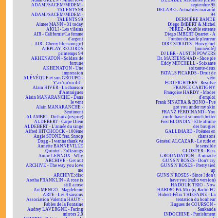
Adam GREEN - Minor love
DELABEL Actualités juillet
ADAMI/SACEM/MIDEM -
septembre 95
TALENTS 98
DELABEL Actualités mai août
ADAMI/SACEM/MIDEM -
94
TALENTS 99
DERNIÈRE BANDE
Aimee MANN - 31 today
Diego IMBERT & Michel
AÏOLI - Les vilains
PEREZ - Double entente
AIR - Californie/La femme
Diego IMBERT Quartet - À
d'argent
l'ombre du saule pleureur
AIR - Cherry blossom girl
DIRE STRAITS - Heavy fuel
AIRPLAY RECORDS
[numéroté]
printemps 94
DJ LBR - AUSTIN POWERS
AKHENATON - Soldats de
Dr. MARTENS/4AD - Shoe pie
fortune
Eddy MITCHELL - Soixante
AKHENATON - Une
soixante-deux
impression
FATALS PICARDS - Droit de
ALÉVÊQUE et son GROUPO -
véto
Y'a c'qu'on dit...
FOO FIGHTERS - Resolve
Alain HIVER - La chanson
FRANCE CARTIGNY
d'Antraigues
Françoise HARDY - Modes
Alain MANARANCHE - Dans
d'emploi
le vent
Frank SINATRA & BONO - I've
Alain MANARANCHE -
got you under my skin
Sentiment
FRANZ FERDINAND - You
ALAMBIC - Dichaïtz (respire)
could have it so much better
ALDEBERT - Carpe Diem
Fred BLONDIN - Elle allume
ALDEBERT - L'année du singe
des bougies
Alfred HITCHCOCK - 100ème
GALLIMARD - Poèmes en
Angie STONE feat. Snoop
chansons
Dogg - I wanna thank ya
Général ALCAZAR - Le rude et
Annette BANNEVILLE
le sensible
Quintet - Folksongs
GLOSTER - Kiss
Annie LENNOX - Why
GROUNDATION - A miracle
ARCHIVE - Get out
GUNS N'ROSES - Don't cry
ARCHIVE - The way you love
GUNS N'ROSES - Pretty tied
me
up
ARCHIVE:disc
GUNS N'ROSES - Since I don't
Aretha FRANKLIN - A rose is
have you (radio version)
still a rose
HADOUK TRIO - Now
Art MENGO - Magdeleine
HARIBO Pik Mix by Radio FG
ARTE - Les 4 saisons
Hubert-Félix THIÉFAINE - La
Association Valentin HAÜY -
tentation du bonheur
Fables de la Fontaine
Hugues de COURSON -
Audrey LAVERGNE - Facing
Sankanda
mirrors 2.0
INDOCHINE - Punishment