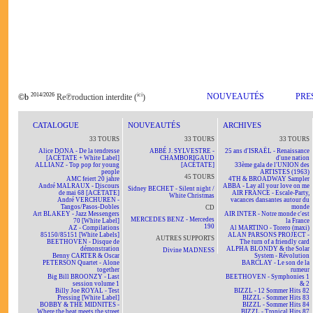
2014/2026
ici
NOUVEAUTÉS
PRE
©b
Re℗roduction interdite (
)
CATALOGUE
NOUVEAUTÉS
ARCHIVES
33 TOURS
33 TOURS
33 TOURS
Alice DONA - De la tendresse
ABBÉ J. SYLVESTRE -
25 ans d'ISRAËL - Renaissance
[ACÉTATE + White Label]
CHAMBORIGAUD
d'une nation
ALLIANZ - Top pop for young
[ACÉTATE]
33ème gala de l'UNION des
people
ARTISTES (1963)
45 TOURS
AMC feiert 20 jahre
4TH & BROADWAY Sampler
André MALRAUX - Discours
ABBA - Lay all your love on me
Sidney BECHET - Silent night /
de mai 68 [ACÉTATE]
AIR FRANCE - Escale-Party,
White Christmas
André VERCHUREN -
vacances dansantes autour du
Tangos/Pasos-Dobles
monde
CD
Art BLAKEY - Jazz Messengers
AIR INTER - Notre monde c'est
MERCEDES BENZ - Mercedes
70 [White Label]
la France
190
AZ - Compilations
Al MARTINO - Torero (maxi)
85150/85151 [White Labels]
ALAN PARSONS PROJECT -
AUTRES SUPPORTS
BEETHOVEN - Disque de
The turn of a friendly card
démonstration
ALPHA BLONDY & the Solar
Divine MADNESS
Benny CARTER & Oscar
System - Révolution
PETERSON Quartet - Alone
BARCLAY - Le son de la
together
rumeur
Big Bill BROONZY - Last
BEETHOVEN - Symphonies 1
session volume 1
& 2
Billy Joe ROYAL - Test
BIZZL - 12 Sommer Hits 82
Pressing [White Label]
BIZZL - Sommer Hits 83
BOBBY & THE MIDNITES -
BIZZL - Sommer Hits 84
Where the beat meets the street
BIZZL - Tropical Hits 87