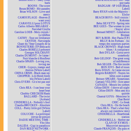
Bonnie RAITT - Baby come
BAB & ROLANDO 808 - Mas
back
que nada
BOONS - The score
BADGAM - SP 1428 [Black
Boum BOMO - Hit-parades
Label]
Brian WILSON - Love and
Barry RYAN with the Majority -
mercy
Eloïse
CAMOUFLAGE - Heaven (I
BEACH BOYS - Still cruisin /
want you)
Kokomo
CARAVELLI pour LOTUS
Bebu SILVETTI - Spring rain
Carlos Alberto IRIGARAY -
BEE GEES - The woman in you
Navidad Criolla
/ Stayin' alive
Caroline LOEB - Mots croisés /
Bernard MINET - Génération
Le téléfon
Bioman
CATHY - Tout est littérature
BEV & BOB - Hey Paula [T.P.]
CENTER - Navsiegda
BILLY & les Forbans - Au
Chant du 7ème Congrès de la
temps des surprises-parties
BONNETERIE (TP dédicacé)
BLACK CROWES - High head
Charles BORELLI présente
blues / A conspiracy
Georges SOLCHANY
Bob DYLAN - Gotta serve
Charles DUMONT - Je t'aime /
somebody
Nuit blanche à Honfleur
Bob GELDOF - The great song
Charlie SPAHN - Loving you,
of indifference
loving me
Bob SEGER - The fire inside
CHER - Gypsys, tramps and
BON JOVI - Bed of roses
thieves [White Label]
Boris DJIAN - Je t'aime encore
CHINA CRISIS - Black man ray
Brigitte BARDOT - Toutes les
CHOPPER - Lili/Heidi bleib
bêtes sont à aimer
blu [White Label]
Britney SPEARS - Sometimes
Chris EVERS - Ce n'est pas une
Caetano VELOSO - Este amor
vie
CANADA - Mourir les sirènes
Chris REA - I can hear your
Céline DION - I drove all night
heart beat
Céline DION - Mon ami m'a
Chubby CHECKER/Hank
quittée
BALLARD - The twist
Chantal GOYA - Monsieur le
[Acétate]
Chat Botté
CINDERELLA - Nobody's fool
CHIC - Le freak
Claudia BRÜCKEN - Absolute
Chris REA - On the beach
COLL - Pretty little girl [White
Chris REA - That's what they
Label]
always say (rainbow mix)
COLUCHE - La politique
CINDERELLA - Heartbreak
(revue de presse)
station
DADJE MEETING TIME -
CINDERELLA - Shelter me
Ybo libo
CLAN OF XYMOX -
DALIDA - Gigi in paradisco
Muscoviet mosquito
DAN REED NETWORK -
Claude FRANÇOIS - Du pain et