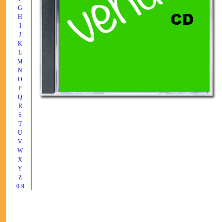
G
H
I
J
K
L
M
N
O
P
Q
R
S
T
U
V
W
X
Y
Z
0-9