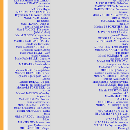
Luis MARIANO pour IZARRA
(picture-disc)
Madeleine RENAUD raconte le
MARC SEBERG - Galver'ran
palais idéal
MARC SEBERG - Je t'accorde
MAGGI - Magie
MARC SEBERG - L'amour aux
MANHATTAN TRANSFER -
trousses
Boy from N.Y.C. [White Label]
Maria VICTORIA - Boléros n° 2
MANITAS de PLATA -
(Radio France)
Hommages
MAURANE - Pas gaie la
MANTRONIX - Don't go
pagaille
messin' with my heart
Maxime LE FORESTIER - San
Marc LAVOINE - Fils de moi
Francisco
[White Label]
MAYA L'ABEILLE - vinyl
Marcel PAGNOL - La partie de
jaune Collector
cartes (Marius)
MC SOLAAR - Bouge de là
MARIE-CLAIRE/PHILIPS - Un
MC SOLAAR - Victime de la
soir de Vie Parisienne
mode
Marie-Madeleine DURUFLÉ -
METALLICA - Enter sandman
Le coucou [White Label]
Michel POLNAREFF - Je rêve
Marie-Paule BELLE - Café
d'un monde
renard/Nosferatu
Michel POLNAREFF - Les
Marie-Paule BELLE - La petite
premières années
écriture grise
Michel POLNAREFF - Tout
MASKARA - La reine de la
tout pour ma chérie
playa
Michel SARDOU - Je vole
Maurice BIRAUD - Végétaline
MICHOU - Qu'est-ce qui
Maurice CHEVALIER - Si c'est
m'attend à la rentrée (dédicacé)
ça la musique à papa [White
Mickey NEWBURY - Blue sky
Label]
shining [White Label]
Maurice DULAC - Du pain
Miguel BOSÉ - Quand ça va mal
chaque jour [White Label]
Mike MAREEN - Here I am
Maxime LE FORESTIER - La
[White Label]
visite
Minnie RIPERTON - Stick
Michael JACKSON - One day
together 1 & 2
in your life
Mireille MATHIEU -
Michel FUGAIN - Chanson
BARCLAY
pour les demoiselles
MOON RAY - Comanchero
Michel JONASZ - Le roi des
MORIARTY - Jimmy / Enjoy
fous et des oiseaux [Blue Label]
the silence
Michel POLNAREFF - Kama
NÉGRESSES VERTES - IL
Sutra
NÉGRESSES VERTES - Zobi
Michel SARDOU - Interdit aux
la mouche
bébés
NIAGARA - Assez !
Mike BRANT - Summertime
NIAGARA - Je dois m'en aller
pour Mademoiselle
NIAGARA - Psychotrope [Test
MILLIAT FRÈRES - Super
Pressing]