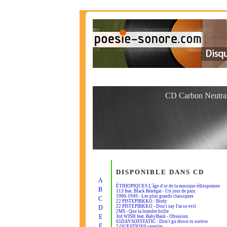
CD Carbon Neutra
DISPONIBLE DANS CD
A
ÉTHIOPIQUES L'âge d'or de la musique éthiopienne
B
113 feat. Black Rénégat - Un jour de paix
1900-1949 - Les plus grands classiques
C
22 PISTEPIRKKO - Birdy
22 PISTEPIRKKO - Don't say I'm so evil
D
2MS - Que la lumière brille
E
3rd WISH feat. BabyBash - Obsesion
65DAYSOFSTATIC - Don't go down to sorrow
F
7 QUESTIONS sampler