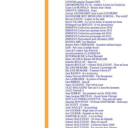
GOOOM sampler summer 2003
GRAMOPHONE 01/10 - Andrew Litton on Gershwin
Grant Lee BUFFALO - Honey don't think
GROOVE ARMADA - Easy
Gustav LEONHARDT joue Louis COUPERIN
HANDSOME BOY MODELING SCHOOL - The world's
Hector ZAZOU - Lights in the dark
Hervé VILARD - La vie est belle, le monde est beau
Hildegard von BINGEN - O vis aeternitatis
HMNEWS Collection automne hiver 2010
HMNEWS Collection automne hiver 2011
HMNEWS Collection printemps été 2010
HMNEWS Collection printemps été 2012
HMNEWS Nouveautés août décembre 2009
HONDA HRV Joy Machine
Hubert-Félix THIÉFAINE - Scandale mélancolique
IAM - Nés sous la même étoile
iJazz @ London Jazz Festival
incontournables CLASSIQUES
INTERMARCHÉ la Ferté Bernard
Irène JACOB lit Haruki MURAKAMI
Isabelle BOULAY - Sans toi
Isabelle BOULAY + Johnny HALLYDAY - Tout au bout 
ISLAND/REMARK - Treasure 2 printemps 96
ISLAND/REMARK - Treasure 4 hiver 97
Jack RADICS - It's in her kiss
James Newton HOWARD - The Interpreter
Jan GARBAREK - In praise of dreams
Jane BIRKIN - Jane B.
Janet JACKSON - The velvet rope
JAZZ MAGAZINE Tant qu'il y aura des hommes
JAZZ Tublieft 3
Jean FERRAT - Ses premiers succès 1958-1961
Jean-Jacques MILTEAU - Sweet home Chicago
JEFF GAUTHIER GOATETTE - One and the same
Jennifer HOYSTON + William WHITMORE - Hallways 
Jill SCOTT - Golden
Jody WATLEY - Everything
Joe COCKER - High time we went
Joe COCKER - Summer in the city
JOHNNIE & JAZZ - Live in Paris
Johnny HALLYDAY - 10 titres de légende
Johnny HALLYDAY - Best of concert
Johnny HALLYDAY - Collector Optic 2000
Johnny HALLYDAY - En concert avec Johnny