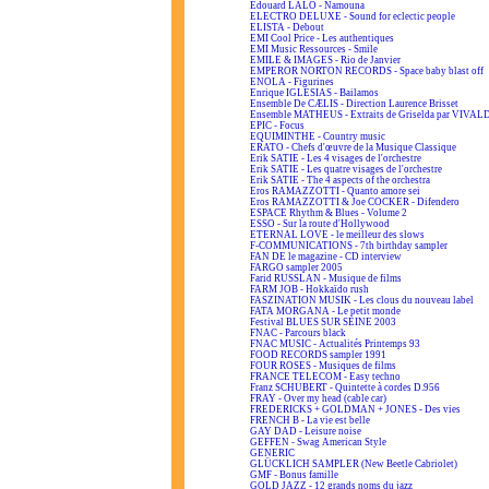
Edouard LALO - Namouna
ELECTRO DELUXE - Sound for eclectic people
ELISTA - Debout
EMI Cool Price - Les authentiques
EMI Music Ressources - Smile
EMILE & IMAGES - Rio de Janvier
EMPEROR NORTON RECORDS - Space baby blast off
ENOLA - Figurines
Enrique IGLESIAS - Bailamos
Ensemble De CÆLIS - Direction Laurence Brisset
Ensemble MATHEUS - Extraits de Griselda par VIVAL
EPIC - Focus
EQUIMINTHE - Country music
ERATO - Chefs d'œuvre de la Musique Classique
Erik SATIE - Les 4 visages de l'orchestre
Erik SATIE - Les quatre visages de l'orchestre
Erik SATIE - The 4 aspects of the orchestra
Eros RAMAZZOTTI - Quanto amore sei
Eros RAMAZZOTTI & Joe COCKER - Difendero
ESPACE Rhythm & Blues - Volume 2
ESSO - Sur la route d'Hollywood
ETERNAL LOVE - le meilleur des slows
F-COMMUNICATIONS - 7th birthday sampler
FAN DE le magazine - CD interview
FARGO sampler 2005
Farid RUSSLAN - Musique de films
FARM JOB - Hokkaïdo rush
FASZINATION MUSIK - Les clous du nouveau label
FATA MORGANA - Le petit monde
Festival BLUES SUR SEINE 2003
FNAC - Parcours black
FNAC MUSIC - Actualités Printemps 93
FOOD RECORDS sampler 1991
FOUR ROSES - Musiques de films
FRANCE TELECOM - Easy techno
Franz SCHUBERT - Quintette à cordes D.956
FRAY - Over my head (cable car)
FREDERICKS + GOLDMAN + JONES - Des vies
FRENCH B - La vie est belle
GAY DAD - Leisure noise
GEFFEN - Swag American Style
GENERIC
GLÜCKLICH SAMPLER (New Beetle Cabriolet)
GMF - Bonus famille
GOLD JAZZ - 12 grands noms du jazz