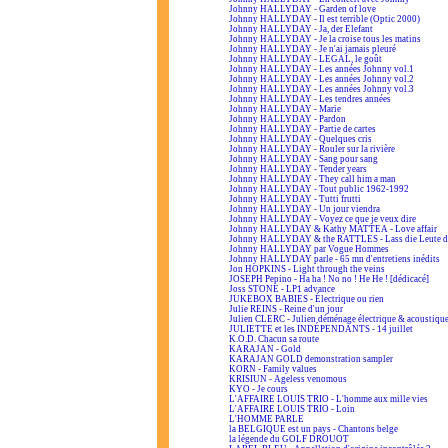
Johnny HALLYDAY - Garden of love
Johnny HALLYDAY - Il est terrible (Optic 2000)
Johnny HALLYDAY - Ja, der Elefant
Johnny HALLYDAY - Je la croise tous les matins
Johnny HALLYDAY - Je n'ai jamais pleuré
Johnny HALLYDAY - LEGAL, le goût
Johnny HALLYDAY - Les années Johnny vol.1
Johnny HALLYDAY - Les années Johnny vol.2
Johnny HALLYDAY - Les années Johnny vol.3
Johnny HALLYDAY - Les tendres années
Johnny HALLYDAY - Marie
Johnny HALLYDAY - Pardon
Johnny HALLYDAY - Partie de cartes
Johnny HALLYDAY - Quelques cris
Johnny HALLYDAY - Rouler sur la rivière
Johnny HALLYDAY - Sang pour sang
Johnny HALLYDAY - Tender years
Johnny HALLYDAY - They call him a man
Johnny HALLYDAY - Tout public 1962-1992
Johnny HALLYDAY - Tutti frutti
Johnny HALLYDAY - Un jour viendra
Johnny HALLYDAY - Voyez ce que je veux dire
Johnny HALLYDAY & Kathy MATTEA - Love affair
Johnny HALLYDAY & the RATTLES - Lass die Leute d
Johnny HALLYDAY par Vogue Hommes
Johnny HALLYDAY parle - 65 mn d'entretiens inédits
Jon HOPKINS - Light through the veins
JOSEPH Pepino - Ha ha ! No no ! He He ! [dédicacé]
Joss STONE - LP1 advance
JUKEBOX BABIES - Électrique ou rien
Julie REINS - Reine d'un jour
Julien CLERC - Julien déménage électrique & acoustiqu
JULIETTE et les INDÉPENDANTS - 14 juillet
K.O.D. Chacun sa route
KARAJAN - Gold
KARAJAN GOLD demonstration sampler
KORN - Family values
KRISIUN - Ageless venomous
KYO - Je cours
L'AFFAIRE LOUIS TRIO - L'homme aux mille vies
L'AFFAIRE LOUIS TRIO - Loin
L'HOMME PARLE
la BELGIQUE est un pays - Chantons belge
la légende du GOLF DROUOT