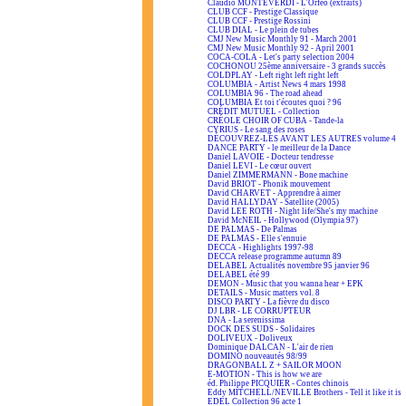
Claudio MONTEVERDI - L'Orfeo (extraits)
CLUB CCF - Prestige Classique
CLUB CCF - Prestige Rossini
CLUB DIAL - Le plein de tubes
CMJ New Music Monthly 91 - March 2001
CMJ New Music Monthly 92 - April 2001
COCA-COLA - Let's party selection 2004
COCHONOU 25ème anniversaire - 3 grands succès
COLDPLAY - Left right left right left
COLUMBIA - Artist News 4 mars 1998
COLUMBIA 96 - The road ahead
COLUMBIA Et toi t'écoutes quoi ? 96
CRÉDIT MUTUEL - Collection
CRÉOLE CHOIR OF CUBA - Tande-la
CYRIUS - Le sang des roses
DÉCOUVREZ-LES AVANT LES AUTRES volume 4
DANCE PARTY - le meilleur de la Dance
Daniel LAVOIE - Docteur tendresse
Daniel LEVI - Le cœur ouvert
Daniel ZIMMERMANN - Bone machine
David BRIOT - Phonik mouvement
David CHARVET - Apprendre à aimer
David HALLYDAY - Satellite (2005)
David LEE ROTH - Night life/She's my machine
David McNEIL - Hollywood (Olympia 97)
DE PALMAS - De Palmas
DE PALMAS - Elle s'ennuie
DECCA - Highlights 1997-98
DECCA release programme autumn 89
DELABEL Actualités novembre 95 janvier 96
DELABEL été 99
DEMON - Music that you wanna hear + EPK
DETAILS - Music matters vol. 8
DISCO PARTY - La fièvre du disco
DJ LBR - LE CORRUPTEUR
DNA - La serenissima
DOCK DES SUDS - Solidaires
DOLIVEUX - Doliveux
Dominique DALCAN - L'air de rien
DOMINO nouveautés 98/99
DRAGONBALL Z + SAILOR MOON
E-MOTION - This is how we are
éd. Philippe PICQUIER - Contes chinois
Eddy MITCHELL/NEVILLE Brothers - Tell it like it is
EDEL Collection 96 acte 1