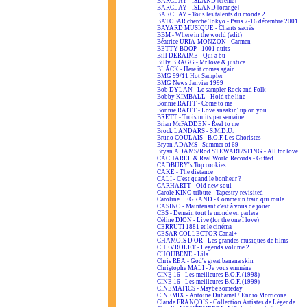
BARCLAY - ISLAND [crème]
BARCLAY - ISLAND [orange]
BARCLAY - Tous les talents du monde 2
BATOFAR cherche Tokyo - Paris 7-16 décembre 2001
BAYARD MUSIQUE - Chants sacrés
BBM - Where in the world (edit)
Béatrice URIA-MONZON - Carmen
BETTY BOOP - 1001 nuits
Bill DERAIME - Qui a bu
Billy BRAGG - Mr love & justice
BLACK - Here it comes again
BMG 99/11 Hot Sampler
BMG News Janvier 1999
Bob DYLAN - Le sampler Rock and Folk
Bobby KIMBALL - Hold the line
Bonnie RAITT - Come to me
Bonnie RAITT - Love sneakin' up on you
BRETT - Trois nuits par semaine
Brian McFADDEN - Real to me
Brock LANDARS - S.M.D.U.
Bruno COULAIS - B.O.F. Les Choristes
Bryan ADAMS - Summer of 69
Bryan ADAMS/Rod STEWART/STING - All for love
CACHAREL & Real World Records - Gifted
CADBURY's Top cookies
CAKE - The distance
CALI - C'est quand le bonheur ?
CARHARTT - Old new soul
Carole KING tribute - Tapestry revisited
Caroline LEGRAND - Comme un train qui roule
CASINO - Maintenant c'est à vous de jouer
CBS - Demain tout le monde en parlera
Céline DION - Live (for the one I love)
CERRUTI 1881 et le cinéma
CESAR COLLECTOR Canal+
CHAMOIS D'OR - Les grandes musiques de films
CHEVROLET - Legends volume 2
CHOUBENE - Lila
Chris REA - God's great banana skin
Christophe MALI - Je vous emmène
CINÉ 16 - Les meilleures B.O.F. (1998)
CINÉ 16 - Les meilleures B.O.F. (1999)
CINEMATICS - Maybe someday
CINEMIX - Antoine Duhamel / Ennio Morricone
Claude FRANÇOIS - Collection Artistes de Légende