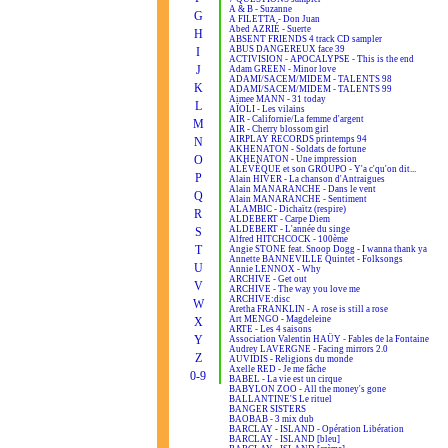
A & B - Suzanne
G
A FILETTA - Don Juan
Abed AZRIÉ - Suerte
H
ABSENT FRIENDS 4 track CD sampler
ABUS DANGEREUX face 39
I
ACTIVISION - APOCALYPSE - This is the end
J
Adam GREEN - Minor love
ADAMI/SACEM/MIDEM - TALENTS 98
K
ADAMI/SACEM/MIDEM - TALENTS 99
Aimee MANN - 31 today
L
AÏOLI - Les vilains
AIR - Californie/La femme d'argent
M
AIR - Cherry blossom girl
AIRPLAY RECORDS printemps 94
N
AKHENATON - Soldats de fortune
O
AKHENATON - Une impression
ALÉVÊQUE et son GROUPO - Y'a c'qu'on dit...
P
Alain HIVER - La chanson d'Antraigues
Alain MANARANCHE - Dans le vent
Q
Alain MANARANCHE - Sentiment
ALAMBIC - Dichaïtz (respire)
R
ALDEBERT - Carpe Diem
ALDEBERT - L'année du singe
S
Alfred HITCHCOCK - 100ème
T
Angie STONE feat. Snoop Dogg - I wanna thank ya
Annette BANNEVILLE Quintet - Folksongs
U
Annie LENNOX - Why
ARCHIVE - Get out
V
ARCHIVE - The way you love me
ARCHIVE:disc
W
Aretha FRANKLIN - A rose is still a rose
Art MENGO - Magdeleine
X
ARTE - Les 4 saisons
Y
Association Valentin HAÜY - Fables de la Fontaine
Audrey LAVERGNE - Facing mirrors 2.0
Z
AUVIDIS - Religions du monde
Axelle RED - Je me fâche
0-9
BABEL - La vie est un cirque
BABYLON ZOO - All the money's gone
BALLANTINE'S Le rituel
BANGER SISTERS
BAOBAB - 3 mix dub
BARCLAY - ISLAND - Opération Libération
BARCLAY - ISLAND [bleu]