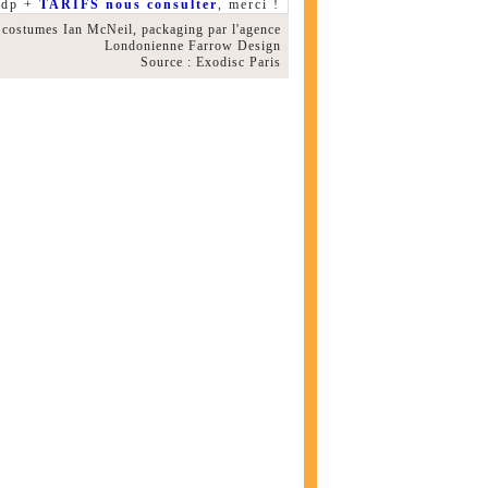
fdp +
TARIFS nous consulter
, merci !
 costumes Ian McNeil, packaging par l'agence
Londonienne Farrow Design
Source : Exodisc Paris