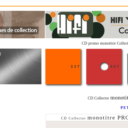
CD promo monotitre Collec
l
monoti
CD Collector
PET
monotitre PR
CD Collector