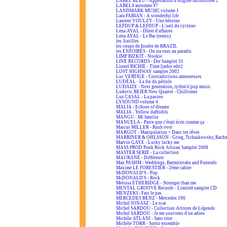
LABEL BLEU - Appellation d'origine incontrôlée 2
LABELS automne 97
LANDMARK MUSIC volume 1
Lara FABIAN - A wonderful life
Laurent VOULZY - Une héroïne
LEFDUP & LEFDUP - L'oeil du cyclone
Lena AYAL - Dîner d'affaires
Lena AYAL - Le Bar (remix)
les Antilles
les coups de foudre de BRAZIL
les ENFOIRÉS - On ira tous au paradis
LIMP BIZKIT - Nookie
LINE RECORDS - Der Sampler 31
Lionel RICHIE - Time [radio edit]
LOST HIGHWAY sampler 2002
Luc VERTIGE - Contradictions amoureuses
LUDÉAL - La fin du pétrole
LUDAIZE - Next generation, rythm'n'pop music
Ludovic BEIER New Quartet - Chilltimes
Luz CASAL - La pasion
LYSOUND volume 4
MALIA - Echoes of dreams
MALIA - Yellow daffodils
MANGU - Mi familia
MANUELA - Parce que c'était écrit comme ça
Marcus MILLER - Rush over
MARGOT - Manipulation + Dans tes rêves
MARRINER & OHLSSON - Grieg, Tschaikowsky, Rach
Marvin GAYE - Lucky lucky me
MASS PROD Punk Rock Artisan Sampler 2008
MASTER SERIE - La collection
MAURANE - Différente
Max PASHM - Weddings, Barmitzvahs and Funerals
Maxime LE FORESTIER - 2ème cahier
McDONALD'S - Pop
McDONALD'S - Rock
Melissa ETHERIDGE - Stronger than me
MENTAL GROOVE Records - Limited sampler CD
MENZEKI - Fais le pas
MERCEDES BENZ - Mercedes 190
Michel JONASZ - Le scat
Michel SARDOU - Collection Artistes de Légende
Michel SARDOU - Je me souviens d'un adieu
Michèle ATLANI - Sans titre
Michèle TORR - Sortir ensemble