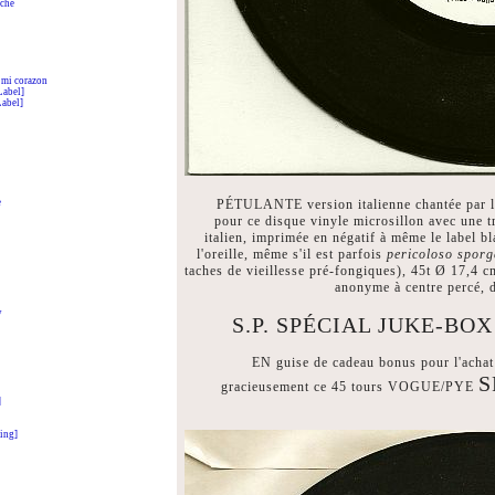
rché
 mi corazon
Label]
Label]
e
PÉTULANTE version italienne chantée par la
pour ce disque vinyle microsillon avec une t
italien, imprimée en négatif à même le label bl
l'oreille, même s'il est parfois
pericoloso sporg
taches de vieillesse pré-fongiques), 45t Ø 17,4 c
anonyme à centre percé, d
y
S.P. SPÉCIAL JUKE-BOX
EN guise de cadeau bonus pour l'ac
S
gracieusement ce 45 tours VOGUE/PYE
]
ing]