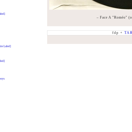
bel]
– Face A "Roméo" (ok
fdp +
TA
ite Label]
abel]
boys