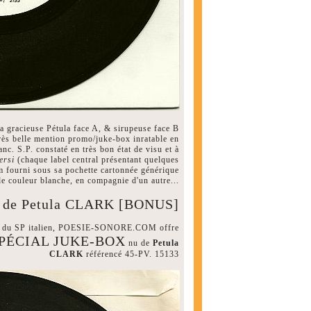
 gracieuse Pétula face A, & sirupeuse face B
rès belle mention promo/juke-box inratable en
anc. S.P. constaté en très bon état de visu et à
ersi
(chaque label central présentant quelques
m fourni sous sa pochette cartonnée générique
e couleur blanche, en compagnie d'un autre...
 de Petula CLARK [BONUS]
hat du SP italien, POESIE-SONORE.COM offre
PÉCIAL JUKE-BOX
nu de
Petula
CLARK
référencé 45-PV. 15133