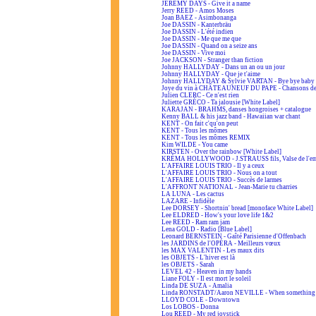
JEREMY DAYS - Give it a name
Jerry REED - Amos Moses
Joan BAEZ - Asimbonanga
Joe DASSIN - Kanterbräu
Joe DASSIN - L'été indien
Joe DASSIN - Me que me que
Joe DASSIN - Quand on a seize ans
Joe DASSIN - Vive moi
Joe JACKSON - Stranger than fiction
Johnny HALLYDAY - Dans un an ou un jour
Johnny HALLYDAY - Que je t'aime
Johnny HALLYDAY & Sylvie VARTAN - Bye bye baby
Joye du vin à CHÂTEAUNEUF DU PAPE - Chansons de
Julien CLERC - Ce n'est rien
Juliette GRÉCO - Ta jalousie [White Label]
KARAJAN - BRAHMS, danses hongroises + catalogue
Kenny BALL & his jazz band - Hawaiian war chant
KENT - On fait c'qu'on peut
KENT - Tous les mômes
KENT - Tous les mômes REMIX
Kim WILDE - You came
KIRSTEN - Over the rainbow [White Label]
KRÉMA HOLLYWOOD - J.STRAUSS fils, Valse de l'em
L'AFFAIRE LOUIS TRIO - Il y a ceux
L'AFFAIRE LOUIS TRIO - Nous on a tout
L'AFFAIRE LOUIS TRIO - Succès de larmes
L'AFFRONT NATIONAL - Jean-Marie tu charries
LA LUNA - Les cactus
LAZARE - Infidèle
Lee DORSEY - Shortnin' bread [monoface White Label]
Lee ELDRED - How's your love life 1&2
Lee REED - Ram ram jam
Lena GOLD - Radio [Blue Label]
Leonard BERNSTEIN - Gaîté Parisienne d'Offenbach
les JARDINS de l'OPÉRA - Meilleurs vœux
les MAX VALENTIN - Les maux dits
les OBJETS - L'hiver est là
les OBJETS - Sarah
LEVEL 42 - Heaven in my hands
Liane FOLY - Il est mort le soleil
Linda DE SUZA - Amalia
Linda RONSTADT/Aaron NEVILLE - When something is
LLOYD COLE - Downtown
Los LOBOS - Donna
Lou REED - My red joystick