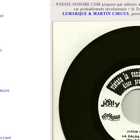
– POESIE-SONORE.COM propose par ailleurs un a
car probablement involontaire = le
Te
LEMARQUE & MARTIN CIRCUS
, pre
te]
e]
t PAGNY
e Label]