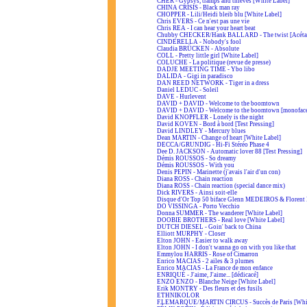
CHER - Gypsys, tramps and thieves [White Label]
CHINA CRISIS - Black man ray
CHOPPER - Lili/Heidi bleib blu [White Label]
Chris EVERS - Ce n'est pas une vie
Chris REA - I can hear your heart beat
Chubby CHECKER/Hank BALLARD - The twist [Acéta
CINDERELLA - Nobody's fool
Claudia BRÜCKEN - Absolute
COLL - Pretty little girl [White Label]
COLUCHE - La politique (revue de presse)
DADJE MEETING TIME - Ybo libo
DALIDA - Gigi in paradisco
DAN REED NETWORK - Tiger in a dress
Daniel LEDUC - Soleil
DAVE - Hurlevent
DAVID + DAVID - Welcome to the boomtown
DAVID + DAVID - Welcome to the boomtown [monofac
David KNOPFLER - Lonely is the night
David KOVEN - Bord à bord [Test Pressing]
David LINDLEY - Mercury blues
Dean MARTIN - Change of heart [White Label]
DECCA/GRUNDIG - Hi-Fi Stéréo Phase 4
Dee D. JACKSON - Automatic lover 88 [Test Pressing]
Démis ROUSSOS - So dreamy
Démis ROUSSOS - With you
Denis PEPIN - Marinette (j'avais l'air d'un con)
Diana ROSS - Chain reaction
Diana ROSS - Chain reaction (special dance mix)
Dick RIVERS - Ainsi soit-elle
Disque d'Or Top 50 biface Glenn MEDEIROS & Floren
DO VISSINGA - Porto Vecchio
Donna SUMMER - The wanderer [White Label]
DOOBIE BROTHERS - Real love [White Label]
DUTCH DIESEL - Goin' back to China
Elliott MURPHY - Closer
Elton JOHN - Easier to walk away
Elton JOHN - I don't wanna go on with you like that
Emmylou HARRIS - Rose of Cimarron
Enrico MACIAS - 2 ailes & 3 plumes
Enrico MACIAS - La France de mon enfance
ENRIQUÉ - J'aime, J'aime... [dédicacé]
ENZO ENZO - Blanche Neige [White Label]
Erik MONTRY - Des fleurs et des fusils
ETHNIKOLOR
F.LEMARQUE/MARTIN CIRCUS - Succès de Paris [Whit