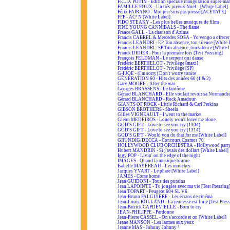
FÉLIX POTIN - Édition spéciale inauguration super-ma
FAMILLE FOUX - Un très joyeux Noël... [White Label]
Félix FAIRANO - Moi je n'suis pas pressé [ACÉTATE]
FFF - AC² N [White Label]
FIDO STEAKY - Les plus belles musiques de films
FINE YOUNG CANNIBALS - The flame
France GALL - La chanson d'Azima
Francis CABREL & Mercedes SOSA - Yo vengo a ofrecer
Francis LEANDRI - EP Ton absence, ton silence [White 
Francis LEANDRI - SP Ton absence, ton silence [White 
Franck DIDIER - Pour la première fois [Test Pressing]
François FELDMAN - Le serpent qui danse
Frédéric BERTHELOT - Privilège [maxi]
Frédéric BERTHELOT - Privilège [SP]
G-I JOE - (I'm sorry) Don't worry tonite
GÉNÉRATION 60 - Hits des années 60 (1 & 2)
Gary MOORE - After the war
Georges BRASSENS - Le fantôme
Gérard BLANCHARD - Elle voulait revoir sa Normandi
Gérard BLANCHARD - Rock Amadour
GIANTS OF ROCK - Little Richard & Carl Perkins
GIBSON BROTHERS - Sheela
Gilles VIGNEAULT - I went to the market
Glenn MEDEIROS - Lonely won't leave me alone
GOD'S GIFT - Love to see you cry (1304)
GOD'S GIFT - Love to see you cry (1314)
GOD'S GIFT - Would you do that for me [White Label]
GRUNDIG/DECCA - Concours Cosmos 70
HOLLYWOOD CLUB ORCHESTRA - Hollywood part
Hubert MANDRIN - Si j'avais des dollars [White Label]
Iggy POP - Livin' on the edge of the night
IMAGES - Quand la musique tourne
Isabelle MAYEREAU - Les mouches
Jacques YVART - Le phare [White Label]
JAMES - Come home
Jean GUIDONI - Tous des putains
Jean LAPOINTE - Tu jongles avec ma vie [Test Pressing
Jean TOPART - Peugeot 604 SL V6
Jean-Bruno FALGUIÈRE - Les écrans de cinéma
Jean-Louis ROLLAND - La jeunesse est finie [Test Press
Jean-Patrick CAPDEVIELLE - Born to cry
JEAN-PHILIPPE - Pardonne
Jean-Pierre CASSEL - On s'accorde et on [White Label]
Jeane MANSON - Les larmes aux yeux
Jeanne MAS - Johnny Johnny ²