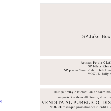
SP Juke-Bo
Artistes
Petula CL
SP biface
Kiss 
+ SP promo "bonus" de Petula Cla
VOGUE, Jolly hi
DISQUE vinyle microsillon 45 tours bifac
comporte 2 artistes différents, donc un
VENDITA AL PUBBLICO, D
é)
VOGUE
= disque promotionnel interdit à l