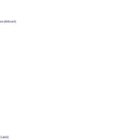
e (dédicacé)
 Label]