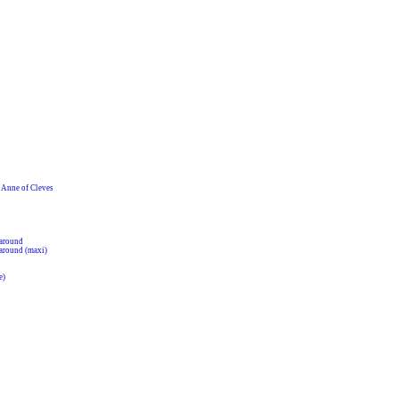
nne of Cleves
around
around (maxi)
e)