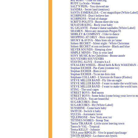
Roy ROBY - Time for dancing
RUDY La Scala - Woman
SALT'N'PEPA - You showed me
SANDRA - Secret land (remixes)
SANTA ESMERALDA - C'est magnifique [White Label]
SCORPIONS - Don't believe her
SCORPIONS - Wind of change
SCRITTI POLITTI - Boom there she was
SENATOR KING - Rock your baby
SG GIGANTE - Fumar é matar saudades [White Label]
SHAMEN - Move any mountain Progen 91
SHIRLEY & COMPANY - I like to dance
SHOPPING AT ORLY - Hors commerce
SHUKY & AVIVA - Mais bien sûr je t'aime
Sidney BECHET - Silent night / White Christmas
Sidney BECHET et son orchestre - Black and blue
SILVER SOUNDS - Sleeping slow
SIMPLE MINDS - This is your land
SONY MUSIC & les Chérubins - Bonne année
SOUVENIRS SOUVENIRS
STAYING ALIVE - Extraits b.o.f.
STEALERS WHEEL - Blind faith & Rick WAKEMAN - A
Stephan EICHER - Pas d'ami (comme toi)
Stephan EICHER - Rien à voir
Stephan EICHER - Tu ne me dois rien
Stéphane COLLARO - L'histoire de France (Flodor)
STEVE MILLER BAND - Fly like an eagle
STEVE MILLER BAND - I want to make the world turn 
STEVE MILLER BAND - I want to make the world turn 
STING - The soul cages
STREET BOYS - Red moon
STREET BOYS - Some folks (come bring your love to m
STYLISTICS - You are beautiful
SUGARCUBES - Deus
SUGARCUBES - Hit [White Label]
SUNSHINE - Come back baby
SWITCH - Switch it baby
SYLVIA - Automatic lover
TÉLÉPHONE - New York avec toi
TÉTINES NOIRES - Streap Teac
Tanita TIKARAM - Little sister leaving town
Tanya St VAL - Tropical
Teresa KELLY - Johnnie
TINA pour RIPOLIN - Vive le grand ripolinage
TINTIN HEBDO - La chasse aux bruits