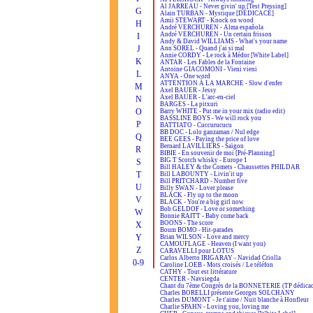
Al JARREAU - Never givin' up [Test Pressing]
G
Alain TURBAN - Mystique [DÉDICACÉ]
Amii STEWART - Knock on wood
H
André VERCHUREN - Alma española
André VERCHUREN - Un certain frisson
I
Andy & David WILLIAMS - What's your name
J
Ann SOREL - Quand j'ai si mal
Annie CORDY - Le rock à Médor [White Label]
K
ANTAR - Les Fables de la Fontaine
Antoine GIACOMONI - Vieni vieni
L
ANYA - One word
ATTENTION À LA MARCHE - Slow d'enfer
M
Axel BAUER - Jessy
Axel BAUER - L'arc-en-ciel
N
BARGES - La pitxuri
O
Barry WHITE - Put me in your mix (radio edit)
BASSLINE BOYS - We will rock you
P
BATTIATO - Cuccurucucu
BB DOC - Lolo ganzaman / Nul edge
Q
BEE GEES - Paying the price of love
Bernard LAVILLIERS - Saïgon
R
BIBIE - En souvenir de moi [Pré-Planning]
BIG T Scotch whisky - Europe 1
S
Bill HALEY & the Comets - Chaussettes PHILDAR
T
Bill LABOUNTY - Livin'it up
Bill PRITCHARD - Number five
U
Billy SWAN - Lover please
BLACK - Fly up to the moon
V
BLACK - You're a big girl now
Bob GELDOF - Love or something
W
Bonnie RAITT - Baby come back
BOONS - The score
X
Boum BOMO - Hit-parades
Y
Brian WILSON - Love and mercy
CAMOUFLAGE - Heaven (I want you)
Z
CARAVELLI pour LOTUS
Carlos Alberto IRIGARAY - Navidad Criolla
0-9
Caroline LOEB - Mots croisés / Le téléfon
CATHY - Tout est littérature
CENTER - Navsiegda
Chant du 7ème Congrès de la BONNETERIE (TP dédicac
Charles BORELLI présente Georges SOLCHANY
Charles DUMONT - Je t'aime / Nuit blanche à Honfleur
Charlie SPAHN - Loving you, loving me