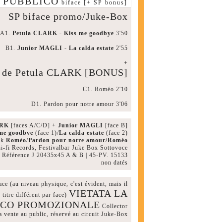
PUBBLICO
biface [+ SP bonus]
SP biface promo/Juke-Box
A1.
Petula CLARK
-
Kiss me goodbye
3'50
B1.
Junior MAGLI
-
La calda estate
2'55
+
x de Petula CLARK [BONUS]
C1. Roméo 2'10
D1. Pardon pour notre amour 3'06
ARK
[faces A/C/D] +
Junior MAGLI
[face B]
me goodbye
(face 1)/
La calda estate
(face 2)
rk
Roméo
/
Pardon pour notre amour/Roméo
-fi Records, Festivalbar Juke Box Sottovoce
Référence J 20435x45 A & B | 45-PV. 15133
non datés
e (au niveau physique, c'est évident, mais il
VIETATA LA
 titre différent par face)
ISCO PROMOZIONALE
Collector
a vente au public, réservé au circuit Juke-Box