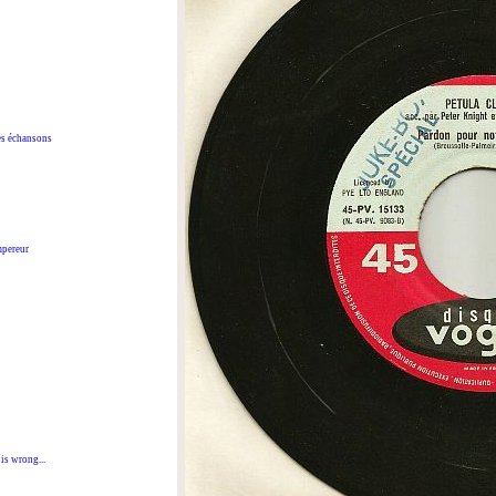
s échansons
pereur
 wrong...