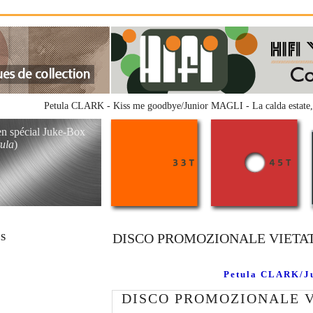
Petula CLARK - Kiss me goodbye/Junior MAGLI - La calda estate,
en spécial Juke-Box
ula
)
DISCO PROMOZIONALE VIETAT
RS
Petula CLARK/Ju
DISCO PROMOZIONALE V