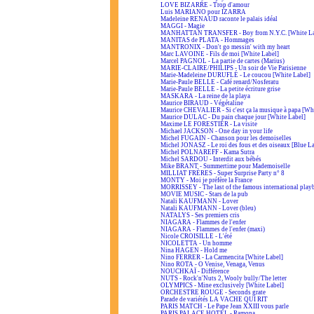
LOVE BIZARRE - Trop d'amour
Luis MARIANO pour IZARRA
Madeleine RENAUD raconte le palais idéal
MAGGI - Magie
MANHATTAN TRANSFER - Boy from N.Y.C. [White La
MANITAS de PLATA - Hommages
MANTRONIX - Don't go messin' with my heart
Marc LAVOINE - Fils de moi [White Label]
Marcel PAGNOL - La partie de cartes (Marius)
MARIE-CLAIRE/PHILIPS - Un soir de Vie Parisienne
Marie-Madeleine DURUFLÉ - Le coucou [White Label]
Marie-Paule BELLE - Café renard/Nosferatu
Marie-Paule BELLE - La petite écriture grise
MASKARA - La reine de la playa
Maurice BIRAUD - Végétaline
Maurice CHEVALIER - Si c'est ça la musique à papa [Wh
Maurice DULAC - Du pain chaque jour [White Label]
Maxime LE FORESTIER - La visite
Michael JACKSON - One day in your life
Michel FUGAIN - Chanson pour les demoiselles
Michel JONASZ - Le roi des fous et des oiseaux [Blue L
Michel POLNAREFF - Kama Sutra
Michel SARDOU - Interdit aux bébés
Mike BRANT - Summertime pour Mademoiselle
MILLIAT FRÈRES - Super Surprise Party n° 8
MONTY - Moi je préfère la France
MORRISSEY - The last of the famous international play
MOVIE MUSIC - Stars de la pub
Natali KAUFMANN - Lover
Natali KAUFMANN - Lover (bleu)
NATALYS - Ses premiers cris
NIAGARA - Flammes de l'enfer
NIAGARA - Flammes de l'enfer (maxi)
Nicole CROISILLE - L'été
NICOLETTA - Un homme
Nina HAGEN - Hold me
Nino FERRER - La Carmencita [White Label]
Nino ROTA - O Venise, Venaga, Venus
NOUCHKAÏ - Différence
NUTS - Rock'n'Nuts 2, Wooly bully/The letter
OLYMPICS - Mine exclusively [White Label]
ORCHESTRE ROUGE - Seconds grate
Parade de variétés LA VACHE QUI RIT
PARIS MATCH - Le Pape Jean XXIII vous parle
PARIS PALACE HOTEL - Ramona