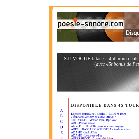
S.P. VOGUE biface = 45t promo itali
(
avec 45t bonus de Pet
DISPONIBLE DANS 45 TOU
A
Éditions musicales LEBRIOT - MIDEM 1970
B
20ème anniversaire de CONFORAMA
5000 VOLTS - Motion man / Bye love
C
ABC - Poison arrow
Abdel DJELIL - Elle passe sa vie en voyage
D
ABDUL HASSAN ORCHESTRA - Arabian affair
E
ADAMO - Inch'Allah
ADAMO - Le carosse d'or
F
AFTERSHOCK - Always thinking