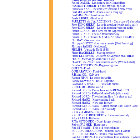
Pascal DANEL - Les neiges du Kilimandjaro
PASSION FODDER - I'd sell my soul to God
Patricia KAAS - Une dernière semaine à New York
Paul McCARTNEY - Once upon a long ago
Paul SIMON - The obvious child
Paula ABDUL - Rush rush
PAULETTE de L'AJACCIENNE - Ça se corse/La boudeus
Peter KINGSBERY - Love in motion (remix radio edit)
Peter KINGSBERY - Love in motion (version radio)
Petula CLARK - Don't cry for me Argentina
Petula CLARK - The old fashioned way
Petula CLARK/Junior MAGLI - SP biface Juke-Box
Phil RAY - Save our star
Philippe GUYOT - Les yeux cernés [Test Pressing]
Philippe SAISSE - Kelbomek
PHILIPS - Vœux de Noël 1958
Pierre BACHELET - Marionnettiste
Pierre LEFEBVRE - 2 succès de Mireille MATHIEU
PIJON - Mensonges d'une nuit d'été
PLATTERS - You'll never never know [White Label]
Punchs PITTERSON - Reggae-biguine
QUEEN - Flash
QUILAPAYUN - Tutti-frutti
R.B. and CO. - Calypso
Ramon PIPIN - La porte du jardin
Randy NEWMAN - B.O.F. Ragtime
Raymond BOISSERIE - Perles de cristal
REBEL MC - Better world
Richard LORD - Pleins feux sur la RENAULT 9
Richard LORD - Rallye Monte-Carlo [dédicacé]
Richard LORD - The winning lion (it's time to go)
Richard MARX - Keep coming back
Richard MARX - Now and forever
Richard SANDERSON - Check on the list [White Label]
Richard SANDERSON - She's a lady
RICKY AMIGOS - Téquila
RIGHTEOUS BROTHERS - Unchained melody
Rika ZARAÏ - Hallelou
RITA MITSOUKO - Don't forget the nite
Robert PALMER - Happiness
Rod STEWART - This old heart of mine
ROLLING BIDOCHONS - Jumpin' Jack Flasque
ROLLING STONES - Honky tonk women
Ron GOODWIN - Ces merveilleux fous volants... [White