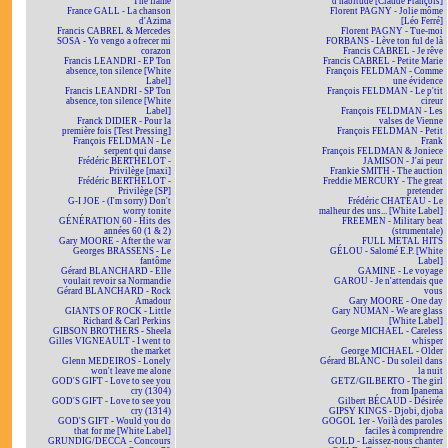
The flame
d'habitude [Claude François]
France GALL - La chanson
Florent PAGNY - Jolie môme
d'Azima
[Léo Ferré]
Francis CABREL & Mercedes
Florent PAGNY - Tue-moi
SOSA - Yo vengo a ofrecer mi
FORBANS - Lève ton ful de là
corazon
Francis CABREL - Je rêve
Francis LEANDRI - EP Ton
Francis CABREL - Petite Marie
absence, ton silence [White
François FELDMAN - Comme
Label]
une évidence
Francis LEANDRI - SP Ton
François FELDMAN - Le p'tit
absence, ton silence [White
cireur
Label]
François FELDMAN - Les
Franck DIDIER - Pour la
valses de Vienne
première fois [Test Pressing]
François FELDMAN - Petit
François FELDMAN - Le
Frank
serpent qui danse
François FELDMAN & Joniece
Frédéric BERTHELOT -
JAMISON - J'ai peur
Privilège [maxi]
Frankie SMITH - The auction
Frédéric BERTHELOT -
Freddie MERCURY - The great
Privilège [SP]
pretender
G-I JOE - (I'm sorry) Don't
Frédéric CHATEAU - Le
worry tonite
malheur des uns... [White Label]
GÉNÉRATION 60 - Hits des
FREEMEN - Military beat
années 60 (1 & 2)
(strumentale)
Gary MOORE - After the war
FULL METAL HITS
Georges BRASSENS - Le
GÉLOU - Salomé E.P. [White
fantôme
Label]
Gérard BLANCHARD - Elle
GAMINE - Le voyage
voulait revoir sa Normandie
GAROU - Je n'attendais que
Gérard BLANCHARD - Rock
vous
Amadour
Gary MOORE - One day
GIANTS OF ROCK - Little
Gary NUMAN - We are glass
Richard & Carl Perkins
[White Label]
GIBSON BROTHERS - Sheela
George MICHAEL - Careless
Gilles VIGNEAULT - I went to
whisper
the market
George MICHAEL - Older
Glenn MEDEIROS - Lonely
Gérard BLANC - Du soleil dans
won't leave me alone
la nuit
GOD'S GIFT - Love to see you
GETZ/GILBERTO - The girl
cry (1304)
from Ipanema
GOD'S GIFT - Love to see you
Gilbert BÉCAUD - Désirée
cry (1314)
GIPSY KINGS - Djobi, djoba
GOD'S GIFT - Would you do
GOGOL 1er - Voilà des paroles
that for me [White Label]
faciles à comprendre
GRUNDIG/DECCA - Concours
GOLD - Laissez-nous chanter