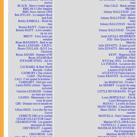
justice
cries
BLACK - Here it comes again
John CALE - Black acetate
BMG 99/11 Hot Sampler
PROMO
BMG News Janvier 1999
Johnny HALLYDAY - Les
Bob DYLAN - Le sampler Rock
duos inédits
and Folk
Johnny HALLYDAY - Rester
Bobby KIMBALL - Hold the
libre
line
Johnny HALLYDAY - Succès
Bonnie RAITT - Come to me
garantis
Bonnie RAITT - Love sneakin'
Johnny HALLYDAY - Un jour
up on you
viendra ²
BRETT - Trois nuits par
Jordi SAVALL/HESPERION
semaine
XXI - Don Quijote de la
Brian McFADDEN - Real to me
Mancha
Brock LANDARS - S.M.D.U.
Julie ZENATTI - À quoi ça sert
Bruno COULAIS - B.O.F. Les
Julie ZENATTI - Mon ami pour
Choristes
la vie
Bryan ADAMS - Summer of 69
KENT - Hagnesta Hill
Bryan ADAMS/Rod
KMFDM - Nihil
STEWART/STING - All for
KYO feat. SITA - Le chemin
love
LA STRADA - La saison des
CACHAREL & Real World
bouffons (en concert)
Records - Gifted
Laurence EQUILBEY -
CADBURY's Top cookies
ACCENTUS/Transcriptions
CAKE - The distance
Lenny KRAVITZ - In-store play
CALI - C'est quand le bonheur ?
sampler
CARHARTT - Old new soul
les MARACAS - Vivants !
Carole KING tribute - Tapestry
les SHERIFF - Le goût du sang
revisited
et des larmes
Caroline LEGRAND - Comme
LITTLE RIVER BAND - If I get
un train qui roule
lucky
CASINO - Maintenant c'est à
Louis BERTIGNAC - Elle &
vous de jouer
Louis/Bertignacoustic
CBS - Demain tout le monde en
MANAU - La tribu de Dana
parlera
MANO NEGRA - Casa Babylon
Céline DION - Live (for the one
Manu CHAO - Si berie m'était
I love)
contéee
CERRUTI 1881 et le cinéma
MANUELA - Faire l'amour une
CESAR COLLECTOR Canal+
dernière fois
CHAMOIS D'OR - Les grandes
Martine ST-CLAIR & Gino
musiques de films
VANNELLI - L'amour est loi
CHEVROLET - Legends
MASSILIA SOUND SYSTEM -
volume 2
Pas d'arrangement
CHOUBENE - Lila
Matthieu MARTOURET