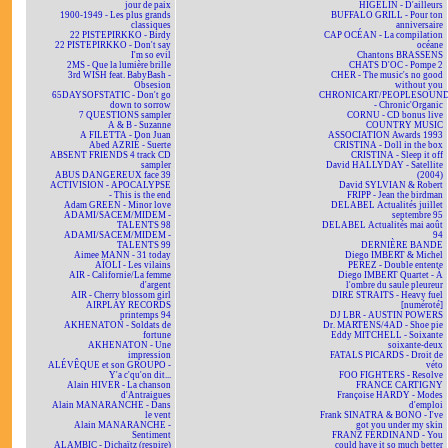
jour de paix
HIGELIN - D'ailleurs
1900-1949 - Les plus grands
BUFFALO GRILL - Pour ton
classiques
anniversaire
22 PISTEPIRKKO - Birdy
CAP OCÉAN - La compilation
22 PISTEPIRKKO - Don't say
océane
I'm so evil
Chantons BRASSENS
2MS - Que la lumière brille
CHATS D'OC - Pompe 2
3rd WISH feat. BabyBash -
CHER - The music's no good
Obsesion
without you
65DAYSOFSTATIC - Don't go
CHRONICART/PEOPLESOUN
down to sorrow
- Chronic'Organic
7 QUESTIONS sampler
CORNU - CD bonus live
A & B - Suzanne
COUNTRY MUSIC
A FILETTA - Don Juan
ASSOCIATION Awards 1993
Abed AZRIÉ - Suerte
CRISTINA - Doll in the box
ABSENT FRIENDS 4 track CD
CRISTINA - Sleep it off
sampler
David HALLYDAY - Satellite
ABUS DANGEREUX face 39
(2004)
ACTIVISION - APOCALYPSE
David SYLVIAN & Robert
- This is the end
FRIPP - Jean the birdman
Adam GREEN - Minor love
DELABEL Actualités juillet
ADAMI/SACEM/MIDEM -
septembre 95
TALENTS 98
DELABEL Actualités mai août
ADAMI/SACEM/MIDEM -
94
TALENTS 99
DERNIÈRE BANDE
Aimee MANN - 31 today
Diego IMBERT & Michel
AÏOLI - Les vilains
PEREZ - Double entente
AIR - Californie/La femme
Diego IMBERT Quartet - À
d'argent
l'ombre du saule pleureur
AIR - Cherry blossom girl
DIRE STRAITS - Heavy fuel
AIRPLAY RECORDS
[numéroté]
printemps 94
DJ LBR - AUSTIN POWERS
AKHENATON - Soldats de
Dr. MARTENS/4AD - Shoe pie
fortune
Eddy MITCHELL - Soixante
AKHENATON - Une
soixante-deux
impression
FATALS PICARDS - Droit de
ALÉVÊQUE et son GROUPO -
véto
Y'a c'qu'on dit...
FOO FIGHTERS - Resolve
Alain HIVER - La chanson
FRANCE CARTIGNY
d'Antraigues
Françoise HARDY - Modes
Alain MANARANCHE - Dans
d'emploi
le vent
Frank SINATRA & BONO - I've
Alain MANARANCHE -
got you under my skin
Sentiment
FRANZ FERDINAND - You
ALAMBIC - Dichaïtz (respire)
could have it so much better