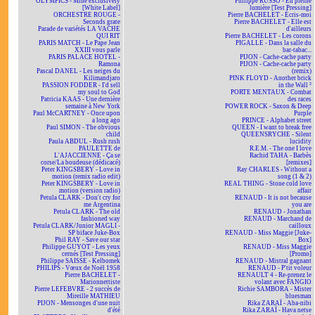
OLYMPICS - Mine exclusively
Philippe RUSSO - En pleine
[White Label]
lumière [Test Pressing]
ORCHESTRE ROUGE -
Pierre BACHELET - Écris-moi
Seconds grate
Pierre BACHELET - Elle est
Parade de variétés LA VACHE
d'ailleurs
QUI RIT
Pierre BACHELET - Les corons
PARIS MATCH - Le Pape Jean
PIGALLE - Dans la salle du
XXIII vous parle
bar-tabac...
PARIS PALACE HOTEL -
PIJON - Cache-cache party
Ramona
PIJON - Cache-cache party
Pascal DANEL - Les neiges du
(remix)
Kilimandjaro
PINK FLOYD - Another brick
PASSION FODDER - I'd sell
in the Wall ²
my soul to God
PORTE MENTAUX - Combat
Patricia KAAS - Une dernière
des races
semaine à New York
POWER ROCK - Saxon & Deep
Paul McCARTNEY - Once upon
Purple
a long ago
PRINCE - Alphabet street
Paul SIMON - The obvious
QUEEN - I want to break free
child
QUEENSRYCHE - Silent
Paula ABDUL - Rush rush
lucidity
PAULETTE de
R.E.M. - The one I love
L'AJACCIENNE - Ça se
Rachid TAHA - Barbès
corse/La boudeuse (dédicacé)
[remixes]
Peter KINGSBERY - Love in
Ray CHARLES - Without a
motion (remix radio edit)
song (1 & 2)
Peter KINGSBERY - Love in
REAL THING - Stone cold love
motion (version radio)
affair
Petula CLARK - Don't cry for
RENAUD - It is not because
me Argentina
you are
Petula CLARK - The old
RENAUD - Jonathan
fashioned way
RENAUD - Marchand de
Petula CLARK/Junior MAGLI -
cailloux
SP biface Juke-Box
RENAUD - Miss Maggie [Juke-
Phil RAY - Save our star
Box]
Philippe GUYOT - Les yeux
RENAUD - Miss Maggie
cernés [Test Pressing]
[Promo]
Philippe SAISSE - Kelbomek
RENAUD - Mistral gagnant
PHILIPS - Vœux de Noël 1958
RENAUD - P'tit voleur
Pierre BACHELET -
RENAULT 4 - Re-prenez le
Marionnettiste
volant avec FANGIO
Pierre LEFEBVRE - 2 succès de
Richie SAMBORA - Mister
Mireille MATHIEU
bluesman
PIJON - Mensonges d'une nuit
Rika ZARAÏ - Aba-nibi
d'été
Rika ZARAÏ - Hava netse