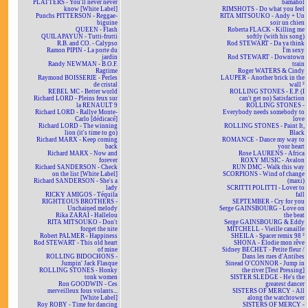
PLATTERS - You'll never never
bamahol
know [White Label]
RIMSHOTS - Do what you feel
Punchs PITTERSON - Reggae-
RITA MITSOUKO - Andy + Un
biguine
soir un chien
QUEEN - Flash
Roberta FLACK - Killing me
QUILAPAYUN - Tutti-frutti
softly (with his song)
R.B. and CO. - Calypso
Rod STEWART - Da ya think
Ramon PIPIN - La porte du
I'm sexy
jardin
Rod STEWART - Downtown
Randy NEWMAN - B.O.F.
train
Ragtime
Roger WATERS & Cindy
Raymond BOISSERIE - Perles
LAUPER - Another brick in the
de cristal
wall ²
REBEL MC - Better world
ROLLING STONES - E.P. (I
Richard LORD - Pleins feux sur
can't get no) Satisfaction
la RENAULT 9
ROLLING STONES -
Richard LORD - Rallye Monte-
Everybody needs somebody to
Carlo [dédicacé]
love
Richard LORD - The winning
ROLLING STONES - Paint It,
lion (it's time to go)
Black
Richard MARX - Keep coming
ROMANCE - Dance my way to
back
your heart
Richard MARX - Now and
Rose LAURENS - Africa
forever
ROXY MUSIC - Avalon
Richard SANDERSON - Check
RUN DMC - Walk this way
on the list [White Label]
SCORPIONS - Wind of change
Richard SANDERSON - She's a
(maxi)
lady
SCRITTI POLITTI - Lover to
RICKY AMIGOS - Téquila
fall
RIGHTEOUS BROTHERS -
SEPTEMBER - Cry for you
Unchained melody
Serge GAINSBOURG - Love on
Rika ZARAÏ - Hallelou
the beat
RITA MITSOUKO - Don't
Serge GAINSBOURG & Eddy
forget the nite
MITCHELL - Vieille canaille
Robert PALMER - Happiness
SHEILA - Spacer remix 98 ²
Rod STEWART - This old heart
SHONA - Elodie mon rêve
of mine
Sidney BECHET - Petite fleur /
ROLLING BIDOCHONS -
Dans les rues d'Antibes
Jumpin' Jack Flasque
Sinead O'CONNOR - Jump in
ROLLING STONES - Honky
the river [Test Pressing]
tonk women
SISTER SLEDGE - He's the
Ron GOODWIN - Ces
greatest dancer
merveilleux fous volants...
SISTERS OF MERCY - All
[White Label]
along the watchtower
Roy ROBY - Time for dancing
SISTERS OF MERCY -