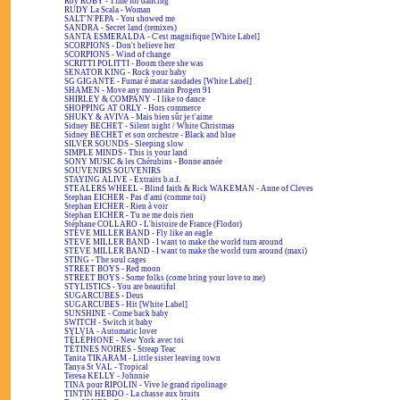
Roy ROBY - Time for dancing
RUDY La Scala - Woman
SALT'N'PEPA - You showed me
SANDRA - Secret land (remixes)
SANTA ESMERALDA - C'est magnifique [White Label]
SCORPIONS - Don't believe her
SCORPIONS - Wind of change
SCRITTI POLITTI - Boom there she was
SENATOR KING - Rock your baby
SG GIGANTE - Fumar é matar saudades [White Label]
SHAMEN - Move any mountain Progen 91
SHIRLEY & COMPANY - I like to dance
SHOPPING AT ORLY - Hors commerce
SHUKY & AVIVA - Mais bien sûr je t'aime
Sidney BECHET - Silent night / White Christmas
Sidney BECHET et son orchestre - Black and blue
SILVER SOUNDS - Sleeping slow
SIMPLE MINDS - This is your land
SONY MUSIC & les Chérubins - Bonne année
SOUVENIRS SOUVENIRS
STAYING ALIVE - Extraits b.o.f.
STEALERS WHEEL - Blind faith & Rick WAKEMAN - Anne of Cleves
Stephan EICHER - Pas d'ami (comme toi)
Stephan EICHER - Rien à voir
Stephan EICHER - Tu ne me dois rien
Stéphane COLLARO - L'histoire de France (Flodor)
STEVE MILLER BAND - Fly like an eagle
STEVE MILLER BAND - I want to make the world turn around
STEVE MILLER BAND - I want to make the world turn around (maxi)
STING - The soul cages
STREET BOYS - Red moon
STREET BOYS - Some folks (come bring your love to me)
STYLISTICS - You are beautiful
SUGARCUBES - Deus
SUGARCUBES - Hit [White Label]
SUNSHINE - Come back baby
SWITCH - Switch it baby
SYLVIA - Automatic lover
TÉLÉPHONE - New York avec toi
TÉTINES NOIRES - Streap Teac
Tanita TIKARAM - Little sister leaving town
Tanya St VAL - Tropical
Teresa KELLY - Johnnie
TINA pour RIPOLIN - Vive le grand ripolinage
TINTIN HEBDO - La chasse aux bruits