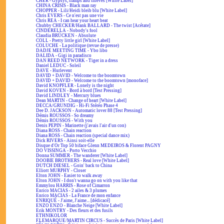
CHER - Gypsys, tramps and thieves [White Label]
CHINA CRISIS - Black man ray
CHOPPER - Lili/Heidi bleib blu [White Label]
Chris EVERS - Ce n'est pas une vie
Chris REA - I can hear your heart beat
Chubby CHECKER/Hank BALLARD - The twist [Acétate]
CINDERELLA - Nobody's fool
Claudia BRÜCKEN - Absolute
COLL - Pretty little girl [White Label]
COLUCHE - La politique (revue de presse)
DADJE MEETING TIME - Ybo libo
DALIDA - Gigi in paradisco
DAN REED NETWORK - Tiger in a dress
Daniel LEDUC - Soleil
DAVE - Hurlevent
DAVID + DAVID - Welcome to the boomtown
DAVID + DAVID - Welcome to the boomtown [monoface]
David KNOPFLER - Lonely is the night
David KOVEN - Bord à bord [Test Pressing]
David LINDLEY - Mercury blues
Dean MARTIN - Change of heart [White Label]
DECCA/GRUNDIG - Hi-Fi Stéréo Phase 4
Dee D. JACKSON - Automatic lover 88 [Test Pressing]
Démis ROUSSOS - So dreamy
Démis ROUSSOS - With you
Denis PEPIN - Marinette (j'avais l'air d'un con)
Diana ROSS - Chain reaction
Diana ROSS - Chain reaction (special dance mix)
Dick RIVERS - Ainsi soit-elle
Disque d'Or Top 50 biface Glenn MEDEIROS & Florent PAGNY
DO VISSINGA - Porto Vecchio
Donna SUMMER - The wanderer [White Label]
DOOBIE BROTHERS - Real love [White Label]
DUTCH DIESEL - Goin' back to China
Elliott MURPHY - Closer
Elton JOHN - Easier to walk away
Elton JOHN - I don't wanna go on with you like that
Emmylou HARRIS - Rose of Cimarron
Enrico MACIAS - 2 ailes & 3 plumes
Enrico MACIAS - La France de mon enfance
ENRIQUÉ - J'aime, J'aime... [dédicacé]
ENZO ENZO - Blanche Neige [White Label]
Erik MONTRY - Des fleurs et des fusils
ETHNIKOLOR
F.LEMARQUE/MARTIN CIRCUS - Succès de Paris [White Label]