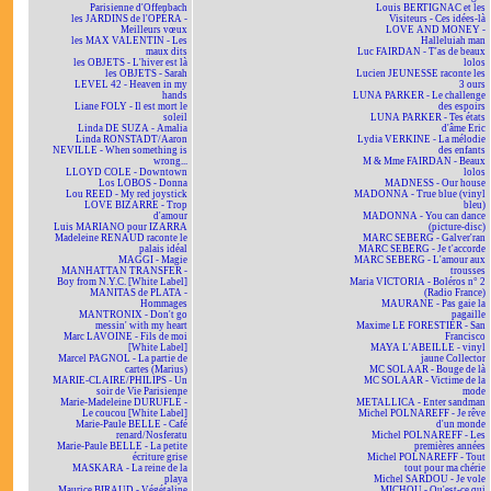
Parisienne d'Offenbach
Louis BERTIGNAC et les
les JARDINS de l'OPÉRA -
Visiteurs - Ces idées-là
Meilleurs vœux
LOVE AND MONEY -
les MAX VALENTIN - Les
Halleluiah man
maux dits
Luc FAIRDAN - T'as de beaux
les OBJETS - L'hiver est là
lolos
les OBJETS - Sarah
Lucien JEUNESSE raconte les
LEVEL 42 - Heaven in my
3 ours
hands
LUNA PARKER - Le challenge
Liane FOLY - Il est mort le
des espoirs
soleil
LUNA PARKER - Tes états
Linda DE SUZA - Amalia
d'âme Eric
Linda RONSTADT/Aaron
Lydia VERKINE - La mélodie
NEVILLE - When something is
des enfants
wrong...
M & Mme FAIRDAN - Beaux
LLOYD COLE - Downtown
lolos
Los LOBOS - Donna
MADNESS - Our house
Lou REED - My red joystick
MADONNA - True blue (vinyl
LOVE BIZARRE - Trop
bleu)
d'amour
MADONNA - You can dance
Luis MARIANO pour IZARRA
(picture-disc)
Madeleine RENAUD raconte le
MARC SEBERG - Galver'ran
palais idéal
MARC SEBERG - Je t'accorde
MAGGI - Magie
MARC SEBERG - L'amour aux
MANHATTAN TRANSFER -
trousses
Boy from N.Y.C. [White Label]
Maria VICTORIA - Boléros n° 2
MANITAS de PLATA -
(Radio France)
Hommages
MAURANE - Pas gaie la
MANTRONIX - Don't go
pagaille
messin' with my heart
Maxime LE FORESTIER - San
Marc LAVOINE - Fils de moi
Francisco
[White Label]
MAYA L'ABEILLE - vinyl
Marcel PAGNOL - La partie de
jaune Collector
cartes (Marius)
MC SOLAAR - Bouge de là
MARIE-CLAIRE/PHILIPS - Un
MC SOLAAR - Victime de la
soir de Vie Parisienne
mode
Marie-Madeleine DURUFLÉ -
METALLICA - Enter sandman
Le coucou [White Label]
Michel POLNAREFF - Je rêve
Marie-Paule BELLE - Café
d'un monde
renard/Nosferatu
Michel POLNAREFF - Les
Marie-Paule BELLE - La petite
premières années
écriture grise
Michel POLNAREFF - Tout
MASKARA - La reine de la
tout pour ma chérie
playa
Michel SARDOU - Je vole
Maurice BIRAUD - Végétaline
MICHOU - Qu'est-ce qui