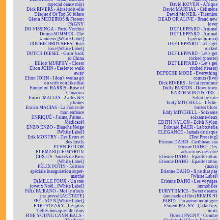
(special dance mix)
David KOVEN - Afrique
Dick RIVERS - Ainsi soit-elle
David MARTIAL - Célimène
Disque d'Or Top 50 biface
David Mc NEIL - Tiramisu
Glenn MEDEIROS & Florent
DEAD OR ALIVE - Brand new
PAGNY
lover
DO VISSINGA - Porto Vecchio
DEF LEPPARD - Animal
Donna SUMMER - The
DEF LEPPARD - Animal
wanderer [White Label]
(spécial promo)
DOOBIE BROTHERS - Real
DEF LEPPARD - Let's get
love [White Label]
rocked
DUTCH DIESEL - Goin' back
DEF LEPPARD - Let's get
to China
rocked (poster)
Elliott MURPHY - Closer
DEF LEPPARD - Let's get
Elton JOHN - Easier to walk
rocked (teaser)
away
DEPECHE MODE - Everything
Elton JOHN - I don't wanna go
counts (live)
on with you like that
Dick RIVERS - Je t'ai reconnue
Emmylou HARRIS - Rose of
Dolly PARTON - Downtown
Cimarron
EARTH WIND & FIRE -
Enrico MACIAS - 2 ailes & 3
Saturday nite
plumes
Eddy MITCHELL - Lèche-
Enrico MACIAS - La France de
bottes blues
mon enfance
Eddy MITCHELL - Soixante
ENRIQUÉ - J'aime, J'aime...
soixante-deux
[dédicacé]
EDITH NYLON - Edith Nylon
ENZO ENZO - Blanche Neige
Edouard BAER - La bostella
[White Label]
ELEGANCE - Jamais de risque
Erik MONTRY - Des fleurs et
[Test Pressing]
des fusils
Etienne DAHO - Caribbean sea
ETHNIKOLOR
Etienne DAHO - Des
F.LEMARQUE/MARTIN
attractions désastre
CIRCUS - Succès de Paris
Etienne DAHO - Epaule tattoo
[White Label]
Etienne DAHO - Epaule tattoo
FÉLIX POTIN - Édition
(maxi)
spéciale inauguration super-
Etienne DAHO - Il ne dira pas
marché
[White Label]
FAMILLE FOUX - Un très
Etienne DAHO - Les voyages
joyeux Noël... [White Label]
immobiles
Félix FAIRANO - Moi je n'suis
EURYTHMICS - Sweet dreams
pas pressé [ACÉTATE]
(are made of this) REMIX 91
FFF - AC² N [White Label]
FARID - Un amour montagne
FIDO STEAKY - Les plus
Florent PAGNY - Ça fait des
belles musiques de films
nuits
FINE YOUNG CANNIBALS -
Florent PAGNY - Comme