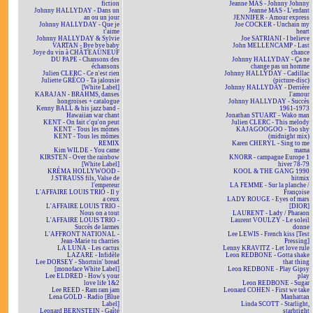
fiction
Jeanne MAS - Johnny Johnny
Johnny HALLYDAY - Dans un
Jeanne MAS - L'enfant
an ou un jour
JENNIFER - Amour express
Johnny HALLYDAY - Que je
Joe COCKER - Unchain my
t'aime
heart
Johnny HALLYDAY & Sylvie
Joe SATRIANI - I believe
VARTAN - Bye bye baby
John MELLENCAMP - Last
Joye du vin à CHÂTEAUNEUF
chance
DU PAPE - Chansons des
Johnny HALLYDAY - Ça ne
échansons
change pas un homme
Julien CLERC - Ce n'est rien
Johnny HALLYDAY - Cadillac
Juliette GRÉCO - Ta jalousie
(picture-disc)
[White Label]
Johnny HALLYDAY - Derrière
KARAJAN - BRAHMS, danses
l'amour
hongroises + catalogue
Johnny HALLYDAY - Succès
Kenny BALL & his jazz band -
1961-1973
Hawaiian war chant
Jonathan STUART - Wako man
KENT - On fait c'qu'on peut
Julien CLERC - This melody
KENT - Tous les mômes
KAJAGOOGOO - Too shy
KENT - Tous les mômes
(midnight mix)
REMIX
Karen CHERYL - Sing to me
Kim WILDE - You came
mama
KIRSTEN - Over the rainbow
KNORR - campagne Europe 1
[White Label]
hiver 78-79
KRÉMA HOLLYWOOD -
KOOL & THE GANG 1990
J.STRAUSS fils, Valse de
hitmix
l'empereur
LA FEMME - Sur la planche /
L'AFFAIRE LOUIS TRIO - Il y
Françoise
a ceux
LADY ROUGE - Eyes of mars
L'AFFAIRE LOUIS TRIO -
[DIOR]
Nous on a tout
LAURENT - Lady / Pharaon
L'AFFAIRE LOUIS TRIO -
Laurent VOULZY - Le soleil
Succès de larmes
donne
L'AFFRONT NATIONAL -
Lee LEWIS - French kiss [Test
Jean-Marie tu charries
Pressing]
LA LUNA - Les cactus
Lenny KRAVITZ - Let love rule
LAZARE - Infidèle
Leon REDBONE - Gotta shake
Lee DORSEY - Shortnin' bread
that thing
[monoface White Label]
Leon REDBONE - Play Gipsy
Lee ELDRED - How's your
play
love life 1&2
Leon REDBONE - Sugar
Lee REED - Ram ram jam
Leonard COHEN - First we take
Lena GOLD - Radio [Blue
Manhattan
Label]
Linda SCOTT - Starlight,
Leonard BERNSTEIN - Gaîté
starbright