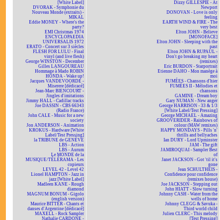
[White Label]
Dizzy GILLESPIE - At
DVORAK - Symphonie du
Newport
Nouveau Monde (extraits) -
DONOVAN - Love is only
MIKAL
feeling
Eddie MONEY - Where's the
EARTH WIND & FIRE - The
party?
very best
EMI Christmas 1974
Elton JOHN - Believe
ENCYCLOPAEDIA
[MONOFACE]
UNIVERSALIS 1972
Elton JOHN - Sleeping with the
ERATO - Concert sur 3 siècles
past
FLESH FOR LULU - Final
Elton JOHN & RUPAUL -
vinyl (and live flesh)
Don't go breaking my heart
George WINSTON - December
(remixes)
Gilles LANGOUREAU
Eric BURDON - Starportrait
Hommage à Mado ROBIN
Etienne DAHO - Mon manège à
HONDA - Wake up!
moi
Jacques VANDEVOORDE -
FUMÉES - Chansons d'hier
Miserere [dédicacé]
FUMÉES II - Mélodies et
Jean-Marc BIENCOURT -
chansons
Jingles d'imitations
GAMINE - Dream boy
Jimmy HALL - Cadillac tracks
Gary NUMAN - New anger
Joe DASSIN - CBS 66343
George HARRISON - 33 & 1/3
(Radio France)
[White Label/Test Pressing]
John CALE - Music for a new
George MICHAEL - Amazing
society
GROOVERIDER - Rainbows of
Jon ANDERSON - Animation
colour (MAW remixes)
KROKUS - Hardware [White
HAPPY MONDAYS - Pills 'n'
Label/Test Pressing]
thrills and bellyaches
la TRIBUNE de GENÈVE
Ian DURY - Lord Upminster
LBS - Action
JAM - The gift
LBS - Aurum
JAMIROQUAI - Sampler Best
Le MONDE de la
of
MUSIQUE/TÉLÉRAMA - Les
Janet JACKSON - Got 'til it's
copieurs
gone
LEVEL 42 - Level 42
Jean SCHULTHEIS -
Lionel HAMPTON - Jazz in
Confidence pour confidence
jazz [White Label]
(remixes house)
Madleen KANE - Rough
Joe JACKSON - Stepping out
diamond
John HIATT - Slow turning
MAGNUM BONUM - Gigolo
Johnny CASH - Water from the
(english version)
wells of home
Maurice BITTER - Chants et
Johnny CLEGG & Savuka -
danses d'Argentine [dédicacé]
Third world child
MAXELL - Rock Sampler
Julien CLERC - This melody
Nathalie CARDONE -
[Test Pressing]