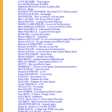
LOVE BIZARRE - Trop d'amour
Luis MARIANO pour IZARRA
Madeleine RENAUD raconte le palais idéal
MAGGI - Magie
MANHATTAN TRANSFER - Boy from N.Y.C. [White Label]
MANITAS de PLATA - Hommages
MANTRONIX - Don't go messin' with my heart
Marc LAVOINE - Fils de moi [White Label]
Marcel PAGNOL - La partie de cartes (Marius)
MARIE-CLAIRE/PHILIPS - Un soir de Vie Parisienne
Marie-Madeleine DURUFLÉ - Le coucou [White Label]
Marie-Paule BELLE - Café renard/Nosferatu
Marie-Paule BELLE - La petite écriture grise
MASKARA - La reine de la playa
Maurice BIRAUD - Végétaline
Maurice CHEVALIER - Si c'est ça la musique à papa [White Label]
Maurice DULAC - Du pain chaque jour [White Label]
Maxime LE FORESTIER - La visite
Michael JACKSON - One day in your life
Michel FUGAIN - Chanson pour les demoiselles
Michel JONASZ - Le roi des fous et des oiseaux [Blue Label]
Michel POLNAREFF - Kama Sutra
Michel SARDOU - Interdit aux bébés
Mike BRANT - Summertime pour Mademoiselle
MILLIAT FRÈRES - Super Surprise Party n° 8
MONTY - Moi je préfère la France
MORRISSEY - The last of the famous international playboys
MOVIE MUSIC - Stars de la pub
Natali KAUFMANN - Lover
Natali KAUFMANN - Lover (bleu)
NATALYS - Ses premiers cris
NIAGARA - Flammes de l'enfer
NIAGARA - Flammes de l'enfer (maxi)
Nicole CROISILLE - L'été
NICOLETTA - Un homme
Nina HAGEN - Hold me
Nino FERRER - La Carmencita [White Label]
Nino ROTA - O Venise, Venaga, Venus
NOUCHKAÏ - Différence
NUTS - Rock'n'Nuts 2, Wooly bully/The letter
OLYMPICS - Mine exclusively [White Label]
ORCHESTRE ROUGE - Seconds grate
Parade de variétés LA VACHE QUI RIT
PARIS MATCH - Le Pape Jean XXIII vous parle
PARIS PALACE HOTEL - Ramona