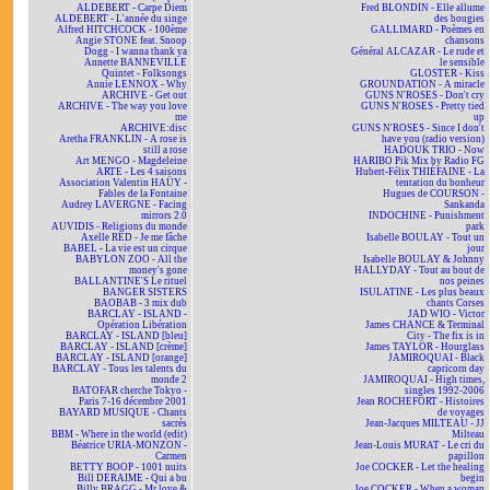
ALDEBERT - Carpe Diem
Fred BLONDIN - Elle allume
ALDEBERT - L'année du singe
des bougies
Alfred HITCHCOCK - 100ème
GALLIMARD - Poèmes en
Angie STONE feat. Snoop
chansons
Dogg - I wanna thank ya
Général ALCAZAR - Le rude et
Annette BANNEVILLE
le sensible
Quintet - Folksongs
GLOSTER - Kiss
Annie LENNOX - Why
GROUNDATION - A miracle
ARCHIVE - Get out
GUNS N'ROSES - Don't cry
ARCHIVE - The way you love
GUNS N'ROSES - Pretty tied
me
up
ARCHIVE:disc
GUNS N'ROSES - Since I don't
Aretha FRANKLIN - A rose is
have you (radio version)
still a rose
HADOUK TRIO - Now
Art MENGO - Magdeleine
HARIBO Pik Mix by Radio FG
ARTE - Les 4 saisons
Hubert-Félix THIÉFAINE - La
Association Valentin HAÜY -
tentation du bonheur
Fables de la Fontaine
Hugues de COURSON -
Audrey LAVERGNE - Facing
Sankanda
mirrors 2.0
INDOCHINE - Punishment
AUVIDIS - Religions du monde
park
Axelle RED - Je me fâche
Isabelle BOULAY - Tout un
BABEL - La vie est un cirque
jour
BABYLON ZOO - All the
Isabelle BOULAY & Johnny
money's gone
HALLYDAY - Tout au bout de
BALLANTINE'S Le rituel
nos peines
BANGER SISTERS
ISULATINE - Les plus beaux
BAOBAB - 3 mix dub
chants Corses
BARCLAY - ISLAND -
JAD WIO - Victor
Opération Libération
James CHANCE & Terminal
BARCLAY - ISLAND [bleu]
City - The fix is in
BARCLAY - ISLAND [crème]
James TAYLOR - Hourglass
BARCLAY - ISLAND [orange]
JAMIROQUAI - Black
BARCLAY - Tous les talents du
capricorn day
monde 2
JAMIROQUAI - High times,
BATOFAR cherche Tokyo -
singles 1992-2006
Paris 7-16 décembre 2001
Jean ROCHEFORT - Histoires
BAYARD MUSIQUE - Chants
de voyages
sacrés
Jean-Jacques MILTEAU - JJ
BBM - Where in the world (edit)
Milteau
Béatrice URIA-MONZON -
Jean-Louis MURAT - Le cri du
Carmen
papillon
BETTY BOOP - 1001 nuits
Joe COCKER - Let the healing
Bill DERAIME - Qui a bu
begin
Billy BRAGG - Mr love &
Joe COCKER - When a woman