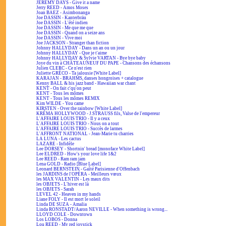
JEREMY DAYS - Give it a name
Jerry REED - Amos Moses
Joan BAEZ - Asimbonanga
Joe DASSIN - Kanterbräu
Joe DASSIN - L'été indien
Joe DASSIN - Me que me que
Joe DASSIN - Quand on a seize ans
Joe DASSIN - Vive moi
Joe JACKSON - Stranger than fiction
Johnny HALLYDAY - Dans un an ou un jour
Johnny HALLYDAY - Que je t'aime
Johnny HALLYDAY & Sylvie VARTAN - Bye bye baby
Joye du vin à CHÂTEAUNEUF DU PAPE - Chansons des échansons
Julien CLERC - Ce n'est rien
Juliette GRÉCO - Ta jalousie [White Label]
KARAJAN - BRAHMS, danses hongroises + catalogue
Kenny BALL & his jazz band - Hawaiian war chant
KENT - On fait c'qu'on peut
KENT - Tous les mômes
KENT - Tous les mômes REMIX
Kim WILDE - You came
KIRSTEN - Over the rainbow [White Label]
KRÉMA HOLLYWOOD - J.STRAUSS fils, Valse de l'empereur
L'AFFAIRE LOUIS TRIO - Il y a ceux
L'AFFAIRE LOUIS TRIO - Nous on a tout
L'AFFAIRE LOUIS TRIO - Succès de larmes
L'AFFRONT NATIONAL - Jean-Marie tu charries
LA LUNA - Les cactus
LAZARE - Infidèle
Lee DORSEY - Shortnin' bread [monoface White Label]
Lee ELDRED - How's your love life 1&2
Lee REED - Ram ram jam
Lena GOLD - Radio [Blue Label]
Leonard BERNSTEIN - Gaîté Parisienne d'Offenbach
les JARDINS de l'OPÉRA - Meilleurs vœux
les MAX VALENTIN - Les maux dits
les OBJETS - L'hiver est là
les OBJETS - Sarah
LEVEL 42 - Heaven in my hands
Liane FOLY - Il est mort le soleil
Linda DE SUZA - Amalia
Linda RONSTADT/Aaron NEVILLE - When something is wrong...
LLOYD COLE - Downtown
Los LOBOS - Donna
Lou REED - My red joystick