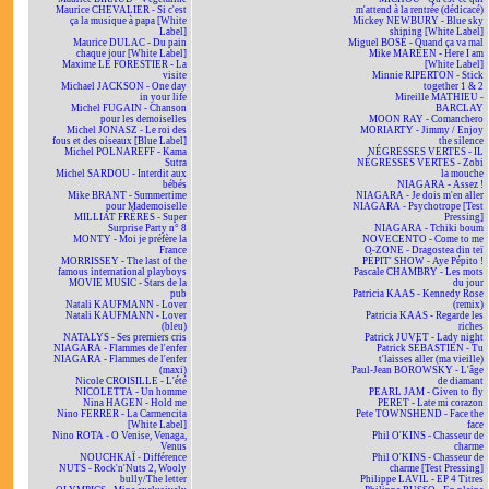
Maurice CHEVALIER - Si c'est
m'attend à la rentrée (dédicacé)
ça la musique à papa [White
Mickey NEWBURY - Blue sky
Label]
shining [White Label]
Maurice DULAC - Du pain
Miguel BOSÉ - Quand ça va mal
chaque jour [White Label]
Mike MAREEN - Here I am
Maxime LE FORESTIER - La
[White Label]
visite
Minnie RIPERTON - Stick
Michael JACKSON - One day
together 1 & 2
in your life
Mireille MATHIEU -
Michel FUGAIN - Chanson
BARCLAY
pour les demoiselles
MOON RAY - Comanchero
Michel JONASZ - Le roi des
MORIARTY - Jimmy / Enjoy
fous et des oiseaux [Blue Label]
the silence
Michel POLNAREFF - Kama
NÉGRESSES VERTES - IL
Sutra
NÉGRESSES VERTES - Zobi
Michel SARDOU - Interdit aux
la mouche
bébés
NIAGARA - Assez !
Mike BRANT - Summertime
NIAGARA - Je dois m'en aller
pour Mademoiselle
NIAGARA - Psychotrope [Test
MILLIAT FRÈRES - Super
Pressing]
Surprise Party n° 8
NIAGARA - Tchiki boum
MONTY - Moi je préfère la
NOVECENTO - Come to me
France
O-ZONE - Dragostea din teï
MORRISSEY - The last of the
PÉPIT' SHOW - Aye Pépito !
famous international playboys
Pascale CHAMBRY - Les mots
MOVIE MUSIC - Stars de la
du jour
pub
Patricia KAAS - Kennedy Rose
Natali KAUFMANN - Lover
(remix)
Natali KAUFMANN - Lover
Patricia KAAS - Regarde les
(bleu)
riches
NATALYS - Ses premiers cris
Patrick JUVET - Lady night
NIAGARA - Flammes de l'enfer
Patrick SÉBASTIEN - Tu
NIAGARA - Flammes de l'enfer
t'laisses aller (ma vieille)
(maxi)
Paul-Jean BOROWSKY - L'âge
Nicole CROISILLE - L'été
de diamant
NICOLETTA - Un homme
PEARL JAM - Given to fly
Nina HAGEN - Hold me
PERET - Late mi corazon
Nino FERRER - La Carmencita
Pete TOWNSHEND - Face the
[White Label]
face
Nino ROTA - O Venise, Venaga,
Phil O'KINS - Chasseur de
Venus
charme
NOUCHKAÏ - Différence
Phil O'KINS - Chasseur de
NUTS - Rock'n'Nuts 2, Wooly
charme [Test Pressing]
bully/The letter
Philippe LAVIL - EP 4 Titres