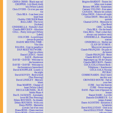
CHINA CRISIS - Black man ray
Brigitte BARDOT - Toutes les
CHOPPER - Lili/Heidi bleib
bêtes sont à aimer
blu [White Label]
Britney SPEARS - Sometimes
Chris EVERS - Ce n'est pas une
Caetano VELOSO - Este amor
vie
CANADA - Mourir les sirènes
Chris REA - I can hear your
Céline DION - I drove all night
heart beat
Céline DION - Mon ami m'a
Chubby CHECKER/Hank
quittée
BALLARD - The twist
Chantal GOYA - Monsieur le
[Acétate]
Chat Botté
CINDERELLA - Nobody's fool
CHIC - Le freak
Claudia BRÜCKEN - Absolute
Chris REA - On the beach
COLL - Pretty little girl [White
Chris REA - That's what they
Label]
always say (rainbow mix)
COLUCHE - La politique
CINDERELLA - Heartbreak
(revue de presse)
station
DADJE MEETING TIME -
CINDERELLA - Shelter me
Ybo libo
CLAN OF XYMOX -
DALIDA - Gigi in paradisco
Muscoviet mosquito
DAN REED NETWORK -
Claude FRANÇOIS - Du pain et
Tiger in a dress
du beurre
Daniel LEDUC - Soleil
Claude FRANÇOIS - Reste
DAVE - Hurlevent
Claude ROGEN - Fantaisie
DAVID + DAVID - Welcome to
Impromptu op. 66 de Chopin
the boomtown
Claudia BRÜCKEN - Fanatic
DAVID + DAVID - Welcome to
COCA-COLA French Rock -
the boomtown [monoface]
Téléphone + Starshooter
David KNOPFLER - Lonely is
COCA-COLA Nicolas
the night
PEYRAC
David KOVEN - Bord à bord
COMMUNARDS - Don't leave
[Test Pressing]
me this way
David LINDLEY - Mercury
CROWDED HOUSE - Fall at
blues
your feet
Dean MARTIN - Change of
CURE - Just like heaven
heart [White Label]
CURE - Never enough
DECCA/GRUNDIG - Hi-Fi
DANI - Papa vient d'épouser la
Stéréo Phase 4
bonne
Dee D. JACKSON - Automatic
Daniel DARC - La ville
lover 88 [Test Pressing]
Danielle DARRIEUX - Le
Démis ROUSSOS - So dreamy
temps d'aimer
Démis ROUSSOS - With you
Dante AGOSTINI - Initiation à
Denis PEPIN - Marinette
la batterie
(j'avais l'air d'un con)
David HALLYDAY - Ooh la la
Diana ROSS - Chain reaction
David HALLYDAY - Wanna
Diana ROSS - Chain reaction
take my time