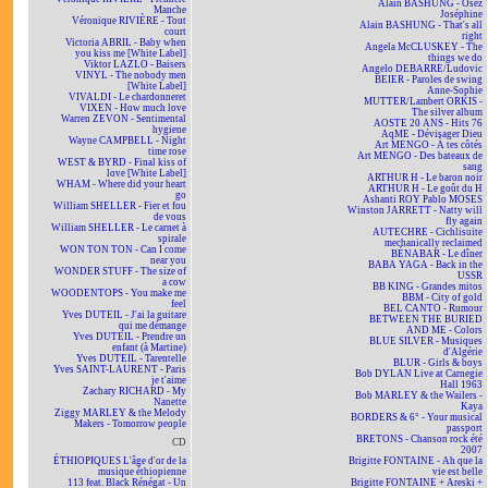
Alain BASHUNG - Osez
Manche
Joséphine
Véronique RIVIÈRE - Tout
Alain BASHUNG - That's all
court
right
Victoria ABRIL - Baby when
Angela McCLUSKEY - The
you kiss me [White Label]
things we do
Viktor LAZLO - Baisers
Angelo DEBARRE/Ludovic
VINYL - The nobody men
BEIER - Paroles de swing
[White Label]
Anne-Sophie
VIVALDI - Le chardonneret
MUTTER/Lambert ORKIS -
VIXEN - How much love
The silver album
Warren ZEVON - Sentimental
AOSTE 20 ANS - Hits 76
hygiene
AqME - Dévisager Dieu
Wayne CAMPBELL - Night
Art MENGO - À tes côtés
time rose
Art MENGO - Des bateaux de
WEST & BYRD - Final kiss of
sang
love [White Label]
ARTHUR H - Le baron noir
WHAM - Where did your heart
ARTHUR H - Le goût du H
go
Ashanti ROY Pablo MOSES
William SHELLER - Fier et fou
Winston JARRETT - Natty will
de vous
fly again
William SHELLER - Le carnet à
AUTECHRE - Cichlisuite
spirale
mechanically reclaimed
WON TON TON - Can I come
BÉNABAR - Le dîner
near you
BABA YAGA - Back in the
WONDER STUFF - The size of
USSR
a cow
BB KING - Grandes mitos
WOODENTOPS - You make me
BBM - City of gold
feel
BEL CANTO - Rumour
Yves DUTEIL - J'ai la guitare
BETWEEN THE BURIED
qui me démange
AND ME - Colors
Yves DUTEIL - Prendre un
BLUE SILVER - Musiques
enfant (à Martine)
d'Algérie
Yves DUTEIL - Tarentelle
BLUR - Girls & boys
Yves SAINT-LAURENT - Paris
Bob DYLAN Live at Carnegie
je t'aime
Hall 1963
Zachary RICHARD - My
Bob MARLEY & the Wailers -
Nanette
Kaya
Ziggy MARLEY & the Melody
BORDERS & 6° - Your musical
Makers - Tomorrow people
passport
BRETONS - Chanson rock été
CD
2007
ÉTHIOPIQUES L'âge d'or de la
Brigitte FONTAINE - Ah que la
musique éthiopienne
vie est belle
113 feat. Black Rénégat - Un
Brigitte FONTAINE + Areski +