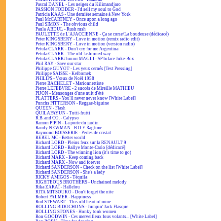
Pascal DANEL - Les neiges du Kilimandjaro
PASSION FODDER - I'd sell my soul to God
Patricia KAAS - Une dernière semaine à New York
Paul McCARTNEY - Once upon a long ago
Paul SIMON - The obvious child
Paula ABDUL - Rush rush
PAULETTE de L'AJACCIENNE - Ça se corse/La boudeuse (dédicacé)
Peter KINGSBERY - Love in motion (remix radio edit)
Peter KINGSBERY - Love in motion (version radio)
Petula CLARK - Don't cry for me Argentina
Petula CLARK - The old fashioned way
Petula CLARK/Junior MAGLI - SP biface Juke-Box
Phil RAY - Save our star
Philippe GUYOT - Les yeux cernés [Test Pressing]
Philippe SAISSE - Kelbomek
PHILIPS - Vœux de Noël 1958
Pierre BACHELET - Marionnettiste
Pierre LEFEBVRE - 2 succès de Mireille MATHIEU
PIJON - Mensonges d'une nuit d'été
PLATTERS - You'll never never know [White Label]
Punchs PITTERSON - Reggae-biguine
QUEEN - Flash
QUILAPAYUN - Tutti-frutti
R.B. and CO. - Calypso
Ramon PIPIN - La porte du jardin
Randy NEWMAN - B.O.F. Ragtime
Raymond BOISSERIE - Perles de cristal
REBEL MC - Better world
Richard LORD - Pleins feux sur la RENAULT 9
Richard LORD - Rallye Monte-Carlo [dédicacé]
Richard LORD - The winning lion (it's time to go)
Richard MARX - Keep coming back
Richard MARX - Now and forever
Richard SANDERSON - Check on the list [White Label]
Richard SANDERSON - She's a lady
RICKY AMIGOS - Téquila
RIGHTEOUS BROTHERS - Unchained melody
Rika ZARAÏ - Hallelou
RITA MITSOUKO - Don't forget the nite
Robert PALMER - Happiness
Rod STEWART - This old heart of mine
ROLLING BIDOCHONS - Jumpin' Jack Flasque
ROLLING STONES - Honky tonk women
Ron GOODWIN - Ces merveilleux fous volants... [White Label]