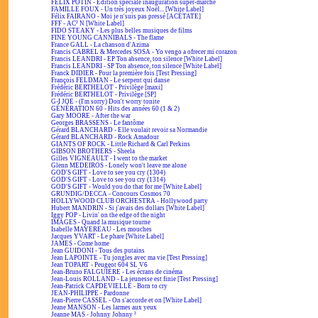
FÉLIX POTIN - Édition spéciale inauguration super-marché
FAMILLE FOUX - Un très joyeux Noël... [White Label]
Félix FAIRANO - Moi je n'suis pas pressé [ACÉTATE]
FFF - AC² N [White Label]
FIDO STEAKY - Les plus belles musiques de films
FINE YOUNG CANNIBALS - The flame
France GALL - La chanson d'Azima
Francis CABREL & Mercedes SOSA - Yo vengo a ofrecer mi corazon
Francis LEANDRI - EP Ton absence, ton silence [White Label]
Francis LEANDRI - SP Ton absence, ton silence [White Label]
Franck DIDIER - Pour la première fois [Test Pressing]
François FELDMAN - Le serpent qui danse
Frédéric BERTHELOT - Privilège [maxi]
Frédéric BERTHELOT - Privilège [SP]
G-I JOE - (I'm sorry) Don't worry tonite
GÉNÉRATION 60 - Hits des années 60 (1 & 2)
Gary MOORE - After the war
Georges BRASSENS - Le fantôme
Gérard BLANCHARD - Elle voulait revoir sa Normandie
Gérard BLANCHARD - Rock Amadour
GIANTS OF ROCK - Little Richard & Carl Perkins
GIBSON BROTHERS - Sheela
Gilles VIGNEAULT - I went to the market
Glenn MEDEIROS - Lonely won't leave me alone
GOD'S GIFT - Love to see you cry (1304)
GOD'S GIFT - Love to see you cry (1314)
GOD'S GIFT - Would you do that for me [White Label]
GRUNDIG/DECCA - Concours Cosmos 70
HOLLYWOOD CLUB ORCHESTRA - Hollywood party
Hubert MANDRIN - Si j'avais des dollars [White Label]
Iggy POP - Livin' on the edge of the night
IMAGES - Quand la musique tourne
Isabelle MAYEREAU - Les mouches
Jacques YVART - Le phare [White Label]
JAMES - Come home
Jean GUIDONI - Tous des putains
Jean LAPOINTE - Tu jongles avec ma vie [Test Pressing]
Jean TOPART - Peugeot 604 SL V6
Jean-Bruno FALGUIÈRE - Les écrans de cinéma
Jean-Louis ROLLAND - La jeunesse est finie [Test Pressing]
Jean-Patrick CAPDEVIELLE - Born to cry
JEAN-PHILIPPE - Pardonne
Jean-Pierre CASSEL - On s'accorde et on [White Label]
Jeane MANSON - Les larmes aux yeux
Jeanne MAS - Johnny Johnny ²