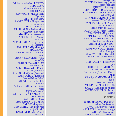
PRODIGY - Speedway (theme
Éditions musicales LEBRIOT -
from Fastlane)
MIDEM 1970
QUEEN - Live magic
20ème anniversaire de
REAL THING - Boogie down
CONFORAMA
RITA MITSOUKO n°1 - Marcia
5000 VOLTS - Motion man /
baila / Hip kit
Bye love
RITA MITSOUKO n°2 - C'est
ABC - Poison arrow
comme ça / Y'a d'la haine
Abdel DJELIL - Elle passe sa
RITA MITSOUKO n°3 - Andy /
vie en voyage
Les histoires d'A
ABDUL HASSAN
ROXY MUSIC - Avalon
ORCHESTRA - Arabian affair
ROXY MUSIC - Flesh + Blood
ADAMO - Inch'Allah
SHAKATAK - Night birds
ADAMO - Le carosse d'or
SIMPLY RED - Fairground
AFTERSHOCK - Always
SINGIN' IN THE RAIN - b.o.f.
thinking
Chantons sous la pluie
Al JARREAU - Never givin' up
Sophie ELLIS-BEXTOR -
[Test Pressing]
Mixed up world
Alain TURBAN - Mystique
Steve WINWOOD - Talking
[DÉDICACÉ]
back to the night
Amii STEWART - Knock on
Stevie WONDER - Coldchill
wood
TAXXI - Sex and suburban
André VERCHUREN - Alma
suicide
española
Tina TURNER - Break every
André VERCHUREN - Un
rule
certain frisson
TOURNÉE d'ENFOIRÉS -
Andy & David WILLIAMS -
C'est des mecs y chantent
What's your name
U2 - Lemon (Perfecto + Trance
Ann SOREL - Quand j'ai si mal
Mix)
Annie CORDY - Le rock à
Véronique SANSON - Moi, le
Médor [White Label]
venin
ANTAR - Les Fables de la
VIRGIN - Club 82
Fontaine
VIRGIN - les Must de l'été 86
Antoine GIACOMONI - Vieni
YAZOO - Don't go (re-mixes)
vieni
YOUNG MICHELIN - Je suis
ANYA - One word
fatigué
ATTENTION À LA MARCHE
- Slow d'enfer
45 TOURS
Axel BAUER - Jessy
Axel BAUER - L'arc-en-ciel
22 PISTEPIRKKO - Don't play
BARGES - La pitxuri
cello / Frankenstein
Barry WHITE - Put me in your
2PAC - How do you want it
mix (radio edit)
ABLETTES - Jeunesse sauvage
BASSLINE BOYS - We will
ADIDAS - Sky jumper
rock you
AFRICAN MAGIC COMBO -