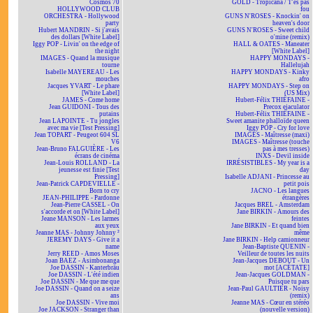
Cosmos 70
GOLD - Tropicana / T'es pas
HOLLYWOOD CLUB
fou
ORCHESTRA - Hollywood
GUNS N'ROSES - Knockin' on
party
heaven's door
Hubert MANDRIN - Si j'avais
GUNS N'ROSES - Sweet child
des dollars [White Label]
o'mine (remix)
Iggy POP - Livin' on the edge of
HALL & OATES - Maneater
the night
[White Label]
IMAGES - Quand la musique
HAPPY MONDAYS -
tourne
Hallelujah
Isabelle MAYEREAU - Les
HAPPY MONDAYS - Kinky
mouches
afro
Jacques YVART - Le phare
HAPPY MONDAYS - Step on
[White Label]
(US Mix)
JAMES - Come home
Hubert-Félix THIÉFAINE -
Jean GUIDONI - Tous des
Precox ejaculator
putains
Hubert-Félix THIÉFAINE -
Jean LAPOINTE - Tu jongles
Sweet amanite phalloïde queen
avec ma vie [Test Pressing]
Iggy POP - Cry for love
Jean TOPART - Peugeot 604 SL
IMAGES - Maîtresse (maxi)
V6
IMAGES - Maîtresse (touche
Jean-Bruno FALGUIÈRE - Les
pas à mes tresses)
écrans de cinéma
INXS - Devil inside
Jean-Louis ROLLAND - La
IRRÉSISTIBLES - My year is a
jeunesse est finie [Test
day
Pressing]
Isabelle ADJANI - Princesse au
Jean-Patrick CAPDEVIELLE -
petit pois
Born to cry
JACNO - Les langues
JEAN-PHILIPPE - Pardonne
étrangères
Jean-Pierre CASSEL - On
Jacques BREL - Amsterdam
s'accorde et on [White Label]
Jane BIRKIN - Amours des
Jeane MANSON - Les larmes
feintes
aux yeux
Jane BIRKIN - Et quand bien
Jeanne MAS - Johnny Johnny ²
même
JEREMY DAYS - Give it a
Jane BIRKIN - Help camionneur
name
Jean-Baptiste QUENIN -
Jerry REED - Amos Moses
Veilleur de toutes les nuits
Joan BAEZ - Asimbonanga
Jean-Jacques DEBOUT - Un
Joe DASSIN - Kanterbräu
mot [ACÉTATE]
Joe DASSIN - L'été indien
Jean-Jacques GOLDMAN -
Joe DASSIN - Me que me que
Puisque tu pars
Joe DASSIN - Quand on a seize
Jean-Paul GAULTIER - Noisy
ans
(remix)
Joe DASSIN - Vive moi
Jeanne MAS - Cœur en stéréo
Joe JACKSON - Stranger than
(nouvelle version)