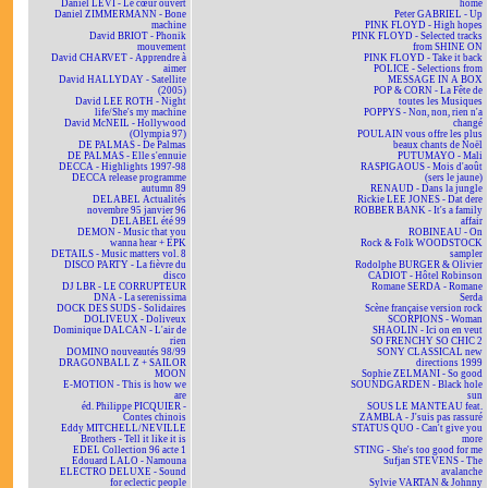
Daniel LEVI - Le cœur ouvert
home
Daniel ZIMMERMANN - Bone
Peter GABRIEL - Up
machine
PINK FLOYD - High hopes
David BRIOT - Phonik
PINK FLOYD - Selected tracks
mouvement
from SHINE ON
David CHARVET - Apprendre à
PINK FLOYD - Take it back
aimer
POLICE - Selections from
David HALLYDAY - Satellite
MESSAGE IN A BOX
(2005)
POP & CORN - La Fête de
David LEE ROTH - Night
toutes les Musiques
life/She's my machine
POPPYS - Non, non, rien n'a
David McNEIL - Hollywood
changé
(Olympia 97)
POULAIN vous offre les plus
DE PALMAS - De Palmas
beaux chants de Noël
DE PALMAS - Elle s'ennuie
PUTUMAYO - Mali
DECCA - Highlights 1997-98
RASPIGAOUS - Mois d'août
DECCA release programme
(sers le jaune)
autumn 89
RENAUD - Dans la jungle
DELABEL Actualités
Rickie LEE JONES - Dat dere
novembre 95 janvier 96
ROBBER BANK - It's a family
DELABEL été 99
affair
DEMON - Music that you
ROBINEAU - On
wanna hear + EPK
Rock & Folk WOODSTOCK
DETAILS - Music matters vol. 8
sampler
DISCO PARTY - La fièvre du
Rodolphe BURGER & Olivier
disco
CADIOT - Hôtel Robinson
DJ LBR - LE CORRUPTEUR
Romane SERDA - Romane
DNA - La serenissima
Serda
DOCK DES SUDS - Solidaires
Scène française version rock
DOLIVEUX - Doliveux
SCORPIONS - Woman
Dominique DALCAN - L'air de
SHAOLIN - Ici on en veut
rien
SO FRENCHY SO CHIC 2
DOMINO nouveautés 98/99
SONY CLASSICAL new
DRAGONBALL Z + SAILOR
directions 1999
MOON
Sophie ZELMANI - So good
E-MOTION - This is how we
SOUNDGARDEN - Black hole
are
sun
éd. Philippe PICQUIER -
SOUS LE MANTEAU feat.
Contes chinois
ZAMBLA - J'suis pas rassuré
Eddy MITCHELL/NEVILLE
STATUS QUO - Can't give you
Brothers - Tell it like it is
more
EDEL Collection 96 acte 1
STING - She's too good for me
Edouard LALO - Namouna
Sufjan STEVENS - The
ELECTRO DELUXE - Sound
avalanche
for eclectic people
Sylvie VARTAN & Johnny