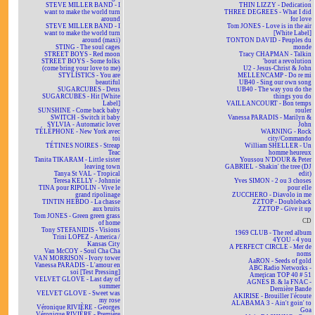
STEVE MILLER BAND - I
THIN LIZZY - Dedication
want to make the world turn
THREE DEGREES - What I did
around
for love
STEVE MILLER BAND - I
Tom JONES - Love is in the air
want to make the world turn
[White Label]
around (maxi)
TONTON DAVID - Peuples du
STING - The soul cages
monde
STREET BOYS - Red moon
Tracy CHAPMAN - Talkin
STREET BOYS - Some folks
'bout a revolution
(come bring your love to me)
U2 - Jesus-Christ & John
STYLISTICS - You are
MELLENCAMP - Do re mi
beautiful
UB40 - Sing our own song
SUGARCUBES - Deus
UB40 - The way you do the
SUGARCUBES - Hit [White
things you do
Label]
VAILLANCOURT - Bon temps
SUNSHINE - Come back baby
rouler
SWITCH - Switch it baby
Vanessa PARADIS - Marilyn &
SYLVIA - Automatic lover
John
TÉLÉPHONE - New York avec
WARNING - Rock
toi
city/Commando
TÉTINES NOIRES - Streap
William SHELLER - Un
Teac
homme heureux
Tanita TIKARAM - Little sister
Youssou N'DOUR & Peter
leaving town
GABRIEL - Shakin' the tree (DJ
Tanya St VAL - Tropical
edit)
Teresa KELLY - Johnnie
Yves SIMON - 2 ou 3 choses
TINA pour RIPOLIN - Vive le
pour elle
grand ripolinage
ZUCCHERO - Diavolo in me
TINTIN HEBDO - La chasse
ZZTOP - Doubleback
aux bruits
ZZTOP - Give it up
Tom JONES - Green green grass
CD
of home
Tony STEFANIDIS - Visions
1969 CLUB - The red album
Trini LOPEZ - America /
4YOU - 4 you
Kansas City
A PERFECT CIRCLE - Mer de
Van McCOY - Soul Cha Cha
noms
VAN MORRISON - Ivory tower
AaRON - Seeds of gold
Vanessa PARADIS - L'amour en
ABC Radio Networks -
soi [Test Pressing]
American TOP 40 # 51
VELVET GLOVE - Last day of
AGNÈS B. & la FNAC -
summer
Dernière Bande
VELVET GLOVE - Sweet was
AKIRISE - Brouiller l'écoute
my rose
ALABAMA 3 - Ain't goin' to
Véronique RIVIÈRE - Georges
Goa
Véronique RIVIÈRE - Première