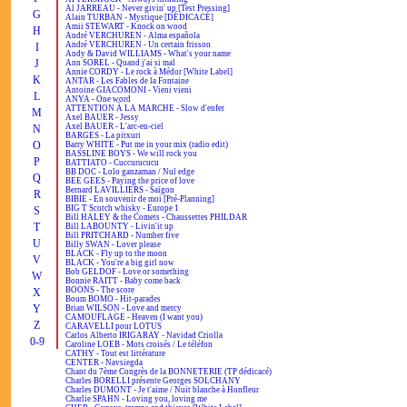
Al JARREAU - Never givin' up [Test Pressing]
G
Alain TURBAN - Mystique [DÉDICACÉ]
Amii STEWART - Knock on wood
H
André VERCHUREN - Alma española
André VERCHUREN - Un certain frisson
I
Andy & David WILLIAMS - What's your name
J
Ann SOREL - Quand j'ai si mal
Annie CORDY - Le rock à Médor [White Label]
K
ANTAR - Les Fables de la Fontaine
Antoine GIACOMONI - Vieni vieni
L
ANYA - One word
ATTENTION À LA MARCHE - Slow d'enfer
M
Axel BAUER - Jessy
Axel BAUER - L'arc-en-ciel
N
BARGES - La pitxuri
O
Barry WHITE - Put me in your mix (radio edit)
BASSLINE BOYS - We will rock you
P
BATTIATO - Cuccurucucu
BB DOC - Lolo ganzaman / Nul edge
Q
BEE GEES - Paying the price of love
Bernard LAVILLIERS - Saïgon
R
BIBIE - En souvenir de moi [Pré-Planning]
BIG T Scotch whisky - Europe 1
S
Bill HALEY & the Comets - Chaussettes PHILDAR
T
Bill LABOUNTY - Livin'it up
Bill PRITCHARD - Number five
U
Billy SWAN - Lover please
BLACK - Fly up to the moon
V
BLACK - You're a big girl now
Bob GELDOF - Love or something
W
Bonnie RAITT - Baby come back
BOONS - The score
X
Boum BOMO - Hit-parades
Y
Brian WILSON - Love and mercy
CAMOUFLAGE - Heaven (I want you)
Z
CARAVELLI pour LOTUS
Carlos Alberto IRIGARAY - Navidad Criolla
0-9
Caroline LOEB - Mots croisés / Le téléfon
CATHY - Tout est littérature
CENTER - Navsiegda
Chant du 7ème Congrès de la BONNETERIE (TP dédicacé)
Charles BORELLI présente Georges SOLCHANY
Charles DUMONT - Je t'aime / Nuit blanche à Honfleur
Charlie SPAHN - Loving you, loving me