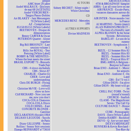
people
ARTISTES (1963)
45 TOURS
AMC feiert 20 jahre
4TH & BROADWAY Sampler
André MALRAUX - Discours
ABBA - Lay all your love on me
Sidney BECHET - Silent night /
de mai 68 [ACÉTATE]
AIR FRANCE - Escale-Party,
White Christmas
André VERCHUREN -
vacances dansantes autour du
Tangos/Pasos-Dobles
monde
CD
Art BLAKEY - Jazz Messengers
AIR INTER - Notre monde c'est
MERCEDES BENZ - Mercedes
70 [White Label]
la France
190
AZ - Compilations
Al MARTINO - Torero (maxi)
85150/85151 [White Labels]
ALAN PARSONS PROJECT -
AUTRES SUPPORTS
BEETHOVEN - Disque de
The turn of a friendly card
démonstration
ALPHA BLONDY & the Solar
Divine MADNESS
Benny CARTER & Oscar
System - Révolution
PETERSON Quartet - Alone
BARCLAY - Le son de la
together
rumeur
Big Bill BROONZY - Last
BEETHOVEN - Symphonies 1
session volume 1
& 2
Billy Joe ROYAL - Test
BIZZL - 12 Sommer Hits 82
Pressing [White Label]
BIZZL - Sommer Hits 83
BOBBY & THE MIDNITES -
BIZZL - Sommer Hits 84
Where the beat meets the street
BIZZL - Tropical Hits 87
BRASIL EXPORT 73 - Brussels
BMG ARIOLA Belgium -
Trade Fair
Bonjour la France
CBS - 4 slows enchaînés
Brian ENO - Ambient 1 - Music
CBS - Slows 87
for airports
CHARLIE - Charlie (5)
Brian ENO - Ambient 4 - On
CHER - Love and
Land
understanding
CBS - Été 73 vol.1
Chris DE BURGH - Flying
Céline DION - I'm alive
colours
Céline DION - My heart will go
Christine McVIE - Love will
on
show us how
CHILL FAC-TORR - Twist
Cliff RICHARD - Now you see
(round'n'round)
me, now you don't
CHURCH - Starfish
COCA-COLA Chansons
CLASH - The Magnificent
COCA-COLA Disco
Seven / The Call Up
COLD CHISEL - East
CULTURE DANCE 7 - House
CONCRETE BLONDE -
Mix
Caroline
CURE - Pornography
DÉCLARATION (fiscale) 1964
DAVE - Dave [White Label]
DELHAY/LECOUDE - Succès
Debbie HARRY - Rockbird
de Paris
DEVO - Q: Are we not men?
Dizzy GILLESPIE - Sonny
DEXYS MIDNIGHT
Rollins / Sonny Stitt sessions
RUNNERS & Kevin Rowland -
Django REINHARDT n°73610
Too-Rye-Ay