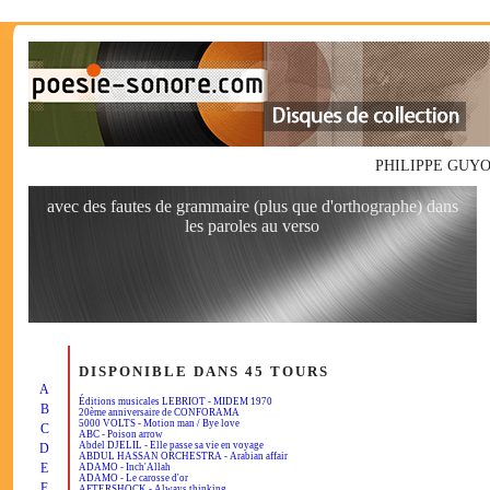
PHILIPPE GUYOT -
avec des fautes de grammaire (plus que d'orthographe) dans
les paroles au verso
DISPONIBLE DANS 45 TOURS
A
Éditions musicales LEBRIOT - MIDEM 1970
B
20ème anniversaire de CONFORAMA
5000 VOLTS - Motion man / Bye love
C
ABC - Poison arrow
Abdel DJELIL - Elle passe sa vie en voyage
D
ABDUL HASSAN ORCHESTRA - Arabian affair
E
ADAMO - Inch'Allah
ADAMO - Le carosse d'or
F
AFTERSHOCK - Always thinking