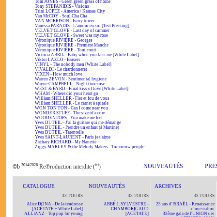
Tom JONES - Green green grass of home
Tony STEFANIDIS - Visions
Trini LOPEZ - America / Kansas City
Van McCOY - Soul Cha Cha
VAN MORRISON - Ivory tower
Vanessa PARADIS - L'amour en soi [Test Pressing]
VELVET GLOVE - Last day of summer
VELVET GLOVE - Sweet was my rose
Véronique RIVIÈRE - Georges
Véronique RIVIÈRE - Première Manche
Véronique RIVIÈRE - Tout court
Victoria ABRIL - Baby when you kiss me [White Label]
Viktor LAZLO - Baisers
VINYL - The nobody men [White Label]
VIVALDI - Le chardonneret
VIXEN - How much love
Warren ZEVON - Sentimental hygiene
Wayne CAMPBELL - Night time rose
WEST & BYRD - Final kiss of love [White Label]
WHAM - Where did your heart go
William SHELLER - Fier et fou de vous
William SHELLER - Le carnet à spirale
WON TON TON - Can I come near you
WONDER STUFF - The size of a cow
WOODENTOPS - You make me feel
Yves DUTEIL - J'ai la guitare qui me démange
Yves DUTEIL - Prendre un enfant (à Martine)
Yves DUTEIL - Tarentelle
Yves SAINT-LAURENT - Paris je t'aime
Zachary RICHARD - My Nanette
Ziggy MARLEY & the Melody Makers - Tomorrow people
2014/2026
ici
NOUVEAUTÉS
PRE
©b
Re℗roduction interdite (
)
CATALOGUE
NOUVEAUTÉS
ARCHIVES
33 TOURS
33 TOURS
33 TOURS
Alice DONA - De la tendresse
ABBÉ J. SYLVESTRE -
25 ans d'ISRAËL - Renaissance
[ACÉTATE + White Label]
CHAMBORIGAUD
d'une nation
ALLIANZ - Top pop for young
[ACÉTATE]
33ème gala de l'UNION des