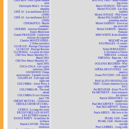
Chris REA - God's great banana
BOUNCE TRIO - Small streams
skin
big rivers
Christophe MALI - Je vous
Mavis STAPLES - The voice
emmène
Michel FUGAIN - Les lilas
CINÉ 16 - Les meilleures B.O.F.
(inédit)
(1998)
Michel JONASZ - Pôle Ouest
CINÉ 16 - Les meilleures B.O.F.
Michel POLNAREFF - Les
(1999)
premières années
CINEMATICS - Maybe
Michel SARDOU - Être et ne
someday
pas avoir été
CINEMIX - Antoine Duhamel /
Michel SARDOU - Maudits
Ennio Morricone
Français
Claude FRANÇOIS - Collection
MISS WHITE & the drunken
Artistes de Légende
piano
Claudio MONTEVERDI -
MOZART est gai
L'Orfeo (extraits)
NAUFRAGÉS - À contre-
CLUB CCF - Prestige Classique
courant
CLUB CCF - Prestige Rossini
Nilda FERNANDEZ -
CLUB DIAL - Le plein de tubes
L'invitation à Venise
CMJ New Music Monthly 91 -
NIRVANA - Lithium
March 2001
NIRVANA - Rape me + All
CMJ New Music Monthly 92 -
apologies
April 2001
OCEANIA RECORDS - Why
COCA-COLA - Let's party
take a plane?
selection 2004
OPÉRA MULTI STEEL - Les
COCHONOU 25ème
martyrs
anniversaire - 3 grands succès
Oxmo PUCCINO - OX-clusif
COLDPLAY - Left right left
2001
right left
PASCALITO NEOSTALGIA
COLUMBIA - Artist News 4
TRIO - Citizen chanteur live in
mars 1998
NYC
COLUMBIA 96 - The road
Pat BENATAR - From 79 to 93
ahead
Pat METHENY - Zero tolerance
COLUMBIA Et toi t'écoutes
for silence
quoi ? 96
Patrick SÉBASTIEN - Le
CRÉDIT MUTUEL - Collection
samedi soir
CRÉOLE CHOIR OF CUBA -
Paul McCARTNEY - Collection
Tande-la
Paul McCARTNEY - From a
CYRIUS - Le sang des roses
lover to a friend
DÉCOUVREZ-LES AVANT
Paula ABDUL - My love is for
LES AUTRES volume 4
real
DANCE PARTY - le meilleur de
PEARL JAM - Gone
la Dance
PEARL JAM - World wide
Daniel LAVOIE - Docteur
suicide
tendresse
Peter GABRIEL - Long walk