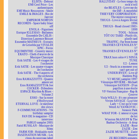
ELISTA - Debout
HALLYDAY - Le bon temps du
EMI Cool Price - Les
rock'n'roll
authentiques
the BEATLES - Love me do
EMI Music Ressources - Smile
the DØ - A mouthful
EMILE & IMAGES - Rio de
THIEVERY CORPORATION -
Janvier
The mirror conspiracy
EMPEROR NORTON
THUGS - Live à Angers février
RECORDS - Space baby blast
1996
off
THUGS - Road closed 1983-
ENOLA - Figurines
1999
Enrique IGLESIAS - Bailamos
TOOL - Schism
Ensemble De CÆLIS -
TÔT OU TARD - Plutôt tôt,
Direction Laurence Brisset
plutôt tard
Ensemble MATHEUS - Extraits
TRAFFIC - Far from home
de Griselda par VIVALDI
TRANSES CÉVENOLES N°
EPIC - Focus
17
EQUIMINTHE - Country music
TRANSES CÉVENOLES N°
ERATO - Chefs d'œuvre de la
18
Musique Classique
TRAX hors série # 5 NINJA
Erik SATIE - Les 4 visages de
TUNE
l'orchestre
U2 - Lemon
Erik SATIE - Les quatre visages
U2 - Stuck in a moment you
de l'orchestre
can't get out of
Erik SATIE - The 4 aspects of
UNDER BYEN - Live @
the orchestra
Haldern Pop
Eros RAMAZZOTTI - Quanto
V2 MUSIC sampler 1997
amore sei
Véronique RIVIÈRE - Michaël
Eros RAMAZZOTTI & Joe
Véronique SANSON - D'un
COCKER - Difendero
papillon à une étoile
ESPACE Rhythm & Blues -
VF-Version Française - Rap &
Volume 2
Groove
ESSO - Sur la route
Viola WILLS - It's my pleasure
d'Hollywood
Vivien SAVAGE - La p'tite
ETERNAL LOVE - le meilleur
Lady + C'est qu'le vent
des slows
Weird Al YANKOVIC -
F-COMMUNICATIONS - 7th
Jurassic Park
birthday sampler
WHAT FOR - L'amour n'a pas
FAN DE le magazine - CD
de loi
interview
Winston McANUFF & The
FARGO sampler 2005
Bazbaz Orchestra - A drop
Farid RUSSLAN - Musique de
ZAZIE - Rose
films
ZAZIE - Zen
FARM JOB - Hokkaïdo rush
ZAZIE MUSETTE - Zazie
FASZINATION MUSIK - Les
Musette
clous du nouveau label
ZE RECORDS presents