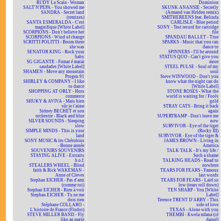
RUDY La Scala - Woman
Dominion
SALT'N'PEPA - You showed me
SKUNK ANANSIE - Secretly
SANDRA - Secret land
(Armand van Helden remix)
(remixes)
SMITHEREENS feat. Belinda
SANTA ESMERALDA - C'est
CARLISLE - Blue period
magnifique [White Label]
SONY - Test record for cartridge
SCORPIONS - Don't believe her
file
SCORPIONS - Wind of change
SPANDAU BALLET - True
SCRITTI POLITTI - Boom there
SPARKS - Music that you can
she was
dance to
SENATOR KING - Rock your
SPINNERS - I'll be around
baby
STATUS QUO - Can't give you
SG GIGANTE - Fumar é matar
more
saudades [White Label]
STEEL PULSE - Soul of my
SHAMEN - Move any mountain
soul
Progen 91
Steve WINWOOD - Don't you
SHIRLEY & COMPANY - I like
know what the night can do
to dance
[White Label]
SHOPPING AT ORLY - Hors
STONE ROSES - What the
commerce
world is waiting for / Fools
SHUKY & AVIVA - Mais bien
gold
sûr je t'aime
STRAY CATS - Bring it back
Sidney BECHET et son
again
orchestre - Black and blue
SUPERTRAMP - Don't leave me
SILVER SOUNDS - Sleeping
now
slow
SURVIVOR - Eye of the tiger
SIMPLE MINDS - This is your
(Rocky III)
land
SURVIVOR - Eye of the tiger &
SONY MUSIC & les Chérubins
JAMES BROWN - Living in
- Bonne année
America
SOUVENIRS SOUVENIRS
TALK TALK - It's my life /
STAYING ALIVE - Extraits
Such a shame
b.o.f.
TALKING HEADS - Road to
STEALERS WHEEL - Blind
nowhere
faith & Rick WAKEMAN -
TEARS FOR FEARS - Famous
Anne of Cleves
last words
Stephan EICHER - Pas d'ami
TEARS FOR FEARS - Laid so
(comme toi)
low (tears roll down)
Stephan EICHER - Rien à voir
TEN SHARP - You [White
Stephan EICHER - Tu ne me
Label]
dois rien
Terence TRENT D'ARBY - This
Stéphane COLLARO -
side of love
L'histoire de France (Flodor)
TEXAS - Alone with you
STEVE MILLER BAND - Fly
THEMBI - Kwela mfana (cé
like an eagle
dansé)