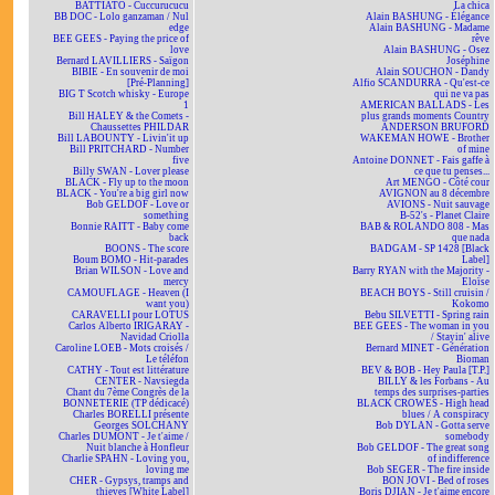
BATTIATO - Cuccurucucu
La chica
BB DOC - Lolo ganzaman / Nul
Alain BASHUNG - Élégance
edge
Alain BASHUNG - Madame
BEE GEES - Paying the price of
rêve
love
Alain BASHUNG - Osez
Bernard LAVILLIERS - Saïgon
Joséphine
BIBIE - En souvenir de moi
Alain SOUCHON - Dandy
[Pré-Planning]
Alfio SCANDURRA - Qu'est-ce
BIG T Scotch whisky - Europe
qui ne va pas
1
AMERICAN BALLADS - Les
Bill HALEY & the Comets -
plus grands moments Country
Chaussettes PHILDAR
ANDERSON BRUFORD
Bill LABOUNTY - Livin'it up
WAKEMAN HOWE - Brother
Bill PRITCHARD - Number
of mine
five
Antoine DONNET - Fais gaffe à
Billy SWAN - Lover please
ce que tu penses...
BLACK - Fly up to the moon
Art MENGO - Côté cour
BLACK - You're a big girl now
AVIGNON au 8 décembre
Bob GELDOF - Love or
AVIONS - Nuit sauvage
something
B-52's - Planet Claire
Bonnie RAITT - Baby come
BAB & ROLANDO 808 - Mas
back
que nada
BOONS - The score
BADGAM - SP 1428 [Black
Boum BOMO - Hit-parades
Label]
Brian WILSON - Love and
Barry RYAN with the Majority -
mercy
Eloïse
CAMOUFLAGE - Heaven (I
BEACH BOYS - Still cruisin /
want you)
Kokomo
CARAVELLI pour LOTUS
Bebu SILVETTI - Spring rain
Carlos Alberto IRIGARAY -
BEE GEES - The woman in you
Navidad Criolla
/ Stayin' alive
Caroline LOEB - Mots croisés /
Bernard MINET - Génération
Le téléfon
Bioman
CATHY - Tout est littérature
BEV & BOB - Hey Paula [T.P.]
CENTER - Navsiegda
BILLY & les Forbans - Au
Chant du 7ème Congrès de la
temps des surprises-parties
BONNETERIE (TP dédicacé)
BLACK CROWES - High head
Charles BORELLI présente
blues / A conspiracy
Georges SOLCHANY
Bob DYLAN - Gotta serve
Charles DUMONT - Je t'aime /
somebody
Nuit blanche à Honfleur
Bob GELDOF - The great song
Charlie SPAHN - Loving you,
of indifference
loving me
Bob SEGER - The fire inside
CHER - Gypsys, tramps and
BON JOVI - Bed of roses
thieves [White Label]
Boris DJIAN - Je t'aime encore