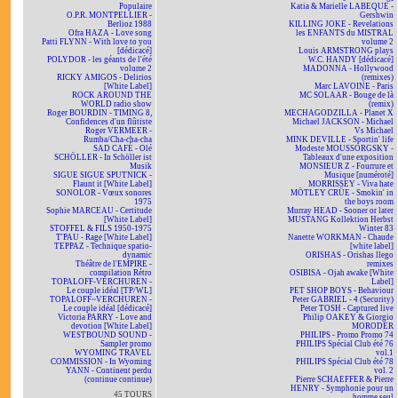
Populaire
Katia & Marielle LABEQUE -
O.P.R. MONTPELLIER -
Gershwin
Berlioz 1988
KILLING JOKE - Revelations
Ofra HAZA - Love song
les ENFANTS du MISTRAL
Patti FLYNN - With love to you
volume 2
[dédicacé]
Louis ARMSTRONG plays
POLYDOR - les géants de l'été
W.C. HANDY [dédicacé]
volume 2
MADONNA - Hollywood
RICKY AMIGOS - Delirios
(remixes)
[White Label]
Marc LAVOINE - Paris
ROCK AROUND THE
MC SOLAAR - Bouge de là
WORLD radio show
(remix)
Roger BOURDIN - TIMING 8,
MECHAGODZILLA - Planet X
Confidences d'un flûtiste
Michael JACKSON - Michael
Roger VERMEER -
Vs Michael
Rumba/Cha-cha-cha
MINK DEVILLE - Sportin' life
SAD CAFÉ - Olé
Modeste MOUSSORGSKY -
SCHÖLLER - In Schöller ist
Tableaux d'une exposition
Musik
MONSIEUR Z - Fourrure et
SIGUE SIGUE SPUTNICK -
Musique [numéroté]
Flaunt it [White Label]
MORRISSEY - Viva hate
SONOLOR - Vœux sonores
MÖTLEY CRÜE - Smokin' in
1975
the boys room
Sophie MARCEAU - Certitude
Murray HEAD - Sooner or later
[White Label]
MUSTANG Kollektion Herbst
STOFFEL & FILS 1950-1975
Winter 83
T'PAU - Rage [White Label]
Nanette WORKMAN - Chaude
TEPPAZ - Technique spatio-
[white label]
dynamic
ORISHAS - Orishas llego
Théâtre de l'EMPIRE -
remixes
compilation Rétro
OSIBISA - Ojah awake [White
TOPALOFF-VERCHUREN -
Label]
Le couple idéal [TP/WL]
PET SHOP BOYS - Behaviour
TOPALOFF~VERCHUREN -
Peter GABRIEL - 4 (Security)
Le couple idéal [dédicacé]
Peter TOSH - Captured live
Victoria PARRY - Love and
Philip OAKEY & Giorgio
devotion [White Label]
MORODER
WESTBOUND SOUND -
PHILIPS - Promo Promo 74
Sampler promo
PHILIPS Spécial Club été 76
WYOMING TRAVEL
vol.1
COMMISSION - In Wyoming
PHILIPS Spécial Club été 78
YANN - Continent perdu
vol. 2
(continue continue)
Pierre SCHAEFFER & Pierre
HENRY - Symphonie pour un
45 TOURS
homme seul