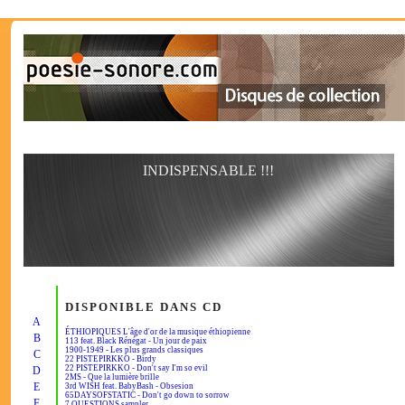
INDISPENSABLE !!!
DISPONIBLE DANS CD
A
ÉTHIOPIQUES L'âge d'or de la musique éthiopienne
B
113 feat. Black Rénégat - Un jour de paix
1900-1949 - Les plus grands classiques
C
22 PISTEPIRKKO - Birdy
22 PISTEPIRKKO - Don't say I'm so evil
D
2MS - Que la lumière brille
E
3rd WISH feat. BabyBash - Obsesion
65DAYSOFSTATIC - Don't go down to sorrow
F
7 QUESTIONS sampler