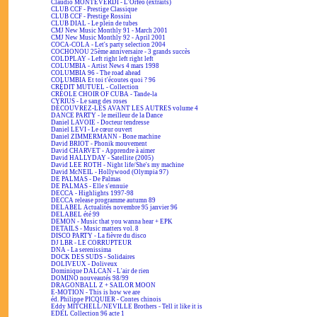
Claudio MONTEVERDI - L'Orfeo (extraits)
CLUB CCF - Prestige Classique
CLUB CCF - Prestige Rossini
CLUB DIAL - Le plein de tubes
CMJ New Music Monthly 91 - March 2001
CMJ New Music Monthly 92 - April 2001
COCA-COLA - Let's party selection 2004
COCHONOU 25ème anniversaire - 3 grands succès
COLDPLAY - Left right left right left
COLUMBIA - Artist News 4 mars 1998
COLUMBIA 96 - The road ahead
COLUMBIA Et toi t'écoutes quoi ? 96
CRÉDIT MUTUEL - Collection
CRÉOLE CHOIR OF CUBA - Tande-la
CYRIUS - Le sang des roses
DÉCOUVREZ-LES AVANT LES AUTRES volume 4
DANCE PARTY - le meilleur de la Dance
Daniel LAVOIE - Docteur tendresse
Daniel LEVI - Le cœur ouvert
Daniel ZIMMERMANN - Bone machine
David BRIOT - Phonik mouvement
David CHARVET - Apprendre à aimer
David HALLYDAY - Satellite (2005)
David LEE ROTH - Night life/She's my machine
David McNEIL - Hollywood (Olympia 97)
DE PALMAS - De Palmas
DE PALMAS - Elle s'ennuie
DECCA - Highlights 1997-98
DECCA release programme autumn 89
DELABEL Actualités novembre 95 janvier 96
DELABEL été 99
DEMON - Music that you wanna hear + EPK
DETAILS - Music matters vol. 8
DISCO PARTY - La fièvre du disco
DJ LBR - LE CORRUPTEUR
DNA - La serenissima
DOCK DES SUDS - Solidaires
DOLIVEUX - Doliveux
Dominique DALCAN - L'air de rien
DOMINO nouveautés 98/99
DRAGONBALL Z + SAILOR MOON
E-MOTION - This is how we are
éd. Philippe PICQUIER - Contes chinois
Eddy MITCHELL/NEVILLE Brothers - Tell it like it is
EDEL Collection 96 acte 1