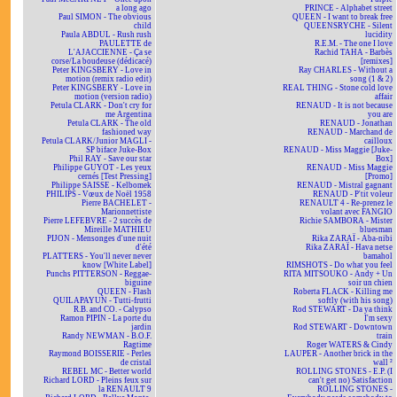
a long ago
PRINCE - Alphabet street
Paul SIMON - The obvious
QUEEN - I want to break free
child
QUEENSRYCHE - Silent
Paula ABDUL - Rush rush
lucidity
PAULETTE de
R.E.M. - The one I love
L'AJACCIENNE - Ça se
Rachid TAHA - Barbès
corse/La boudeuse (dédicacé)
[remixes]
Peter KINGSBERY - Love in
Ray CHARLES - Without a
motion (remix radio edit)
song (1 & 2)
Peter KINGSBERY - Love in
REAL THING - Stone cold love
motion (version radio)
affair
Petula CLARK - Don't cry for
RENAUD - It is not because
me Argentina
you are
Petula CLARK - The old
RENAUD - Jonathan
fashioned way
RENAUD - Marchand de
Petula CLARK/Junior MAGLI -
cailloux
SP biface Juke-Box
RENAUD - Miss Maggie [Juke-
Phil RAY - Save our star
Box]
Philippe GUYOT - Les yeux
RENAUD - Miss Maggie
cernés [Test Pressing]
[Promo]
Philippe SAISSE - Kelbomek
RENAUD - Mistral gagnant
PHILIPS - Vœux de Noël 1958
RENAUD - P'tit voleur
Pierre BACHELET -
RENAULT 4 - Re-prenez le
Marionnettiste
volant avec FANGIO
Pierre LEFEBVRE - 2 succès de
Richie SAMBORA - Mister
Mireille MATHIEU
bluesman
PIJON - Mensonges d'une nuit
Rika ZARAÏ - Aba-nibi
d'été
Rika ZARAÏ - Hava netse
PLATTERS - You'll never never
bamahol
know [White Label]
RIMSHOTS - Do what you feel
Punchs PITTERSON - Reggae-
RITA MITSOUKO - Andy + Un
biguine
soir un chien
QUEEN - Flash
Roberta FLACK - Killing me
QUILAPAYUN - Tutti-frutti
softly (with his song)
R.B. and CO. - Calypso
Rod STEWART - Da ya think
Ramon PIPIN - La porte du
I'm sexy
jardin
Rod STEWART - Downtown
Randy NEWMAN - B.O.F.
train
Ragtime
Roger WATERS & Cindy
Raymond BOISSERIE - Perles
LAUPER - Another brick in the
de cristal
wall ²
REBEL MC - Better world
ROLLING STONES - E.P. (I
Richard LORD - Pleins feux sur
can't get no) Satisfaction
la RENAULT 9
ROLLING STONES -