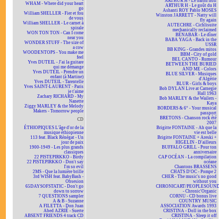
ARTHUR H - Le baron noir
WHAM - Where did your heart
ARTHUR H - Le goût du H
go
Ashanti ROY Pablo MOSES
William SHELLER - Fier et fou
Winston JARRETT - Natty will
de vous
fly again
William SHELLER - Le carnet à
AUTECHRE - Cichlisuite
spirale
mechanically reclaimed
WON TON TON - Can I come
BÉNABAR - Le dîner
near you
BABA YAGA - Back in the
WONDER STUFF - The size of
USSR
a cow
BB KING - Grandes mitos
WOODENTOPS - You make me
BBM - City of gold
feel
BEL CANTO - Rumour
Yves DUTEIL - J'ai la guitare
BETWEEN THE BURIED
qui me démange
AND ME - Colors
Yves DUTEIL - Prendre un
BLUE SILVER - Musiques
enfant (à Martine)
d'Algérie
Yves DUTEIL - Tarentelle
BLUR - Girls & boys
Yves SAINT-LAURENT - Paris
Bob DYLAN Live at Carnegie
je t'aime
Hall 1963
Zachary RICHARD - My
Bob MARLEY & the Wailers -
Nanette
Kaya
Ziggy MARLEY & the Melody
BORDERS & 6° - Your musical
Makers - Tomorrow people
passport
BRETONS - Chanson rock été
CD
2007
ÉTHIOPIQUES L'âge d'or de la
Brigitte FONTAINE - Ah que la
musique éthiopienne
vie est belle
113 feat. Black Rénégat - Un
Brigitte FONTAINE + Areski +
jour de paix
HIGELIN - D'ailleurs
1900-1949 - Les plus grands
BUFFALO GRILL - Pour ton
classiques
anniversaire
22 PISTEPIRKKO - Birdy
CAP OCÉAN - La compilation
22 PISTEPIRKKO - Don't say
océane
I'm so evil
Chantons BRASSENS
2MS - Que la lumière brille
CHATS D'OC - Pompe 2
3rd WISH feat. BabyBash -
CHER - The music's no good
Obsesion
without you
65DAYSOFSTATIC - Don't go
CHRONICART/PEOPLESOUN
down to sorrow
- Chronic'Organic
7 QUESTIONS sampler
CORNU - CD bonus live
A & B - Suzanne
COUNTRY MUSIC
A FILETTA - Don Juan
ASSOCIATION Awards 1993
Abed AZRIÉ - Suerte
CRISTINA - Doll in the box
ABSENT FRIENDS 4 track CD
CRISTINA - Sleep it off