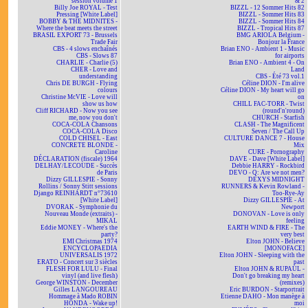
session volume 1
& 2
Billy Joe ROYAL - Test
BIZZL - 12 Sommer Hits 82
Pressing [White Label]
BIZZL - Sommer Hits 83
BOBBY & THE MIDNITES -
BIZZL - Sommer Hits 84
Where the beat meets the street
BIZZL - Tropical Hits 87
BRASIL EXPORT 73 - Brussels
BMG ARIOLA Belgium -
Trade Fair
Bonjour la France
CBS - 4 slows enchaînés
Brian ENO - Ambient 1 - Music
CBS - Slows 87
for airports
CHARLIE - Charlie (5)
Brian ENO - Ambient 4 - On
CHER - Love and
Land
understanding
CBS - Été 73 vol.1
Chris DE BURGH - Flying
Céline DION - I'm alive
colours
Céline DION - My heart will go
Christine McVIE - Love will
on
show us how
CHILL FAC-TORR - Twist
Cliff RICHARD - Now you see
(round'n'round)
me, now you don't
CHURCH - Starfish
COCA-COLA Chansons
CLASH - The Magnificent
COCA-COLA Disco
Seven / The Call Up
COLD CHISEL - East
CULTURE DANCE 7 - House
CONCRETE BLONDE -
Mix
Caroline
CURE - Pornography
DÉCLARATION (fiscale) 1964
DAVE - Dave [White Label]
DELHAY/LECOUDE - Succès
Debbie HARRY - Rockbird
de Paris
DEVO - Q: Are we not men?
Dizzy GILLESPIE - Sonny
DEXYS MIDNIGHT
Rollins / Sonny Stitt sessions
RUNNERS & Kevin Rowland -
Django REINHARDT n°73610
Too-Rye-Ay
[White Label]
Dizzy GILLESPIE - At
DVORAK - Symphonie du
Newport
Nouveau Monde (extraits) -
DONOVAN - Love is only
MIKAL
feeling
Eddie MONEY - Where's the
EARTH WIND & FIRE - The
party?
very best
EMI Christmas 1974
Elton JOHN - Believe
ENCYCLOPAEDIA
[MONOFACE]
UNIVERSALIS 1972
Elton JOHN - Sleeping with the
ERATO - Concert sur 3 siècles
past
FLESH FOR LULU - Final
Elton JOHN & RUPAUL -
vinyl (and live flesh)
Don't go breaking my heart
George WINSTON - December
(remixes)
Gilles LANGOUREAU
Eric BURDON - Starportrait
Hommage à Mado ROBIN
Etienne DAHO - Mon manège à
HONDA - Wake up!
moi