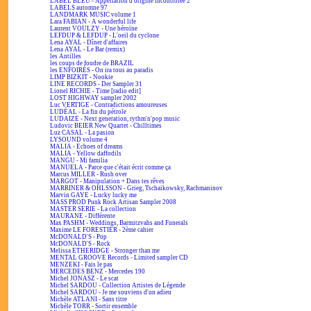
LABEL BLEU - Appellation d'origine incontrôlée 2
LABELS automne 97
LANDMARK MUSIC volume 1
Lara FABIAN - A wonderful life
Laurent VOULZY - Une héroïne
LEFDUP & LEFDUP - L'oeil du cyclone
Lena AYAL - Dîner d'affaires
Lena AYAL - Le Bar (remix)
les Antilles
les coups de foudre de BRAZIL
les ENFOIRÉS - On ira tous au paradis
LIMP BIZKIT - Nookie
LINE RECORDS - Der Sampler 31
Lionel RICHIE - Time [radio edit]
LOST HIGHWAY sampler 2002
Luc VERTIGE - Contradictions amoureuses
LUDÉAL - La fin du pétrole
LUDAIZE - Next generation, rythm'n'pop music
Ludovic BEIER New Quartet - Chilltimes
Luz CASAL - La pasion
LYSOUND volume 4
MALIA - Echoes of dreams
MALIA - Yellow daffodils
MANGU - Mi familia
MANUELA - Parce que c'était écrit comme ça
Marcus MILLER - Rush over
MARGOT - Manipulation + Dans tes rêves
MARRINER & OHLSSON - Grieg, Tschaikowsky, Rachmaninov
Marvin GAYE - Lucky lucky me
MASS PROD Punk Rock Artisan Sampler 2008
MASTER SERIE - La collection
MAURANE - Différente
Max PASHM - Weddings, Barmitzvahs and Funerals
Maxime LE FORESTIER - 2ème cahier
McDONALD'S - Pop
McDONALD'S - Rock
Melissa ETHERIDGE - Stronger than me
MENTAL GROOVE Records - Limited sampler CD
MENZEKI - Fais le pas
MERCEDES BENZ - Mercedes 190
Michel JONASZ - Le scat
Michel SARDOU - Collection Artistes de Légende
Michel SARDOU - Je me souviens d'un adieu
Michèle ATLANI - Sans titre
Michèle TORR - Sortir ensemble