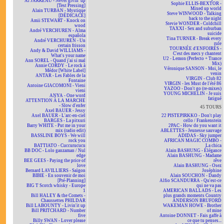
Al JARREAU - Never givin' up
Sophie ELLIS-BEXTOR -
[Test Pressing]
Mixed up world
Alain TURBAN - Mystique
Steve WINWOOD - Talking
[DÉDICACÉ]
back to the night
Amii STEWART - Knock on
Stevie WONDER - Coldchill
wood
TAXXI - Sex and suburban
André VERCHUREN - Alma
suicide
española
Tina TURNER - Break every
André VERCHUREN - Un
rule
certain frisson
TOURNÉE d'ENFOIRÉS -
Andy & David WILLIAMS -
C'est des mecs y chantent
What's your name
U2 - Lemon (Perfecto + Trance
Ann SOREL - Quand j'ai si mal
Mix)
Annie CORDY - Le rock à
Véronique SANSON - Moi, le
Médor [White Label]
venin
ANTAR - Les Fables de la
VIRGIN - Club 82
Fontaine
VIRGIN - les Must de l'été 86
Antoine GIACOMONI - Vieni
YAZOO - Don't go (re-mixes)
vieni
YOUNG MICHELIN - Je suis
ANYA - One word
fatigué
ATTENTION À LA MARCHE
- Slow d'enfer
45 TOURS
Axel BAUER - Jessy
Axel BAUER - L'arc-en-ciel
22 PISTEPIRKKO - Don't play
BARGES - La pitxuri
cello / Frankenstein
Barry WHITE - Put me in your
2PAC - How do you want it
mix (radio edit)
ABLETTES - Jeunesse sauvage
BASSLINE BOYS - We will
ADIDAS - Sky jumper
rock you
AFRICAN MAGIC COMBO -
BATTIATO - Cuccurucucu
La chica
BB DOC - Lolo ganzaman / Nul
Alain BASHUNG - Élégance
edge
Alain BASHUNG - Madame
BEE GEES - Paying the price of
rêve
love
Alain BASHUNG - Osez
Bernard LAVILLIERS - Saïgon
Joséphine
BIBIE - En souvenir de moi
Alain SOUCHON - Dandy
[Pré-Planning]
Alfio SCANDURRA - Qu'est-ce
BIG T Scotch whisky - Europe
qui ne va pas
1
AMERICAN BALLADS - Les
Bill HALEY & the Comets -
plus grands moments Country
Chaussettes PHILDAR
ANDERSON BRUFORD
Bill LABOUNTY - Livin'it up
WAKEMAN HOWE - Brother
Bill PRITCHARD - Number
of mine
five
Antoine DONNET - Fais gaffe à
Billy SWAN - Lover please
ce que tu penses...