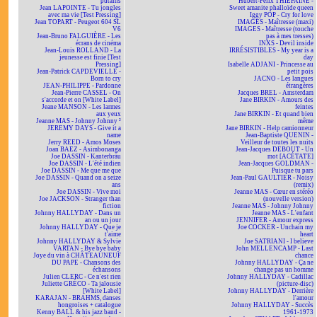
putains
Hubert-Félix THIÉFAINE -
Jean LAPOINTE - Tu jongles
Sweet amanite phalloïde queen
avec ma vie [Test Pressing]
Iggy POP - Cry for love
Jean TOPART - Peugeot 604 SL
IMAGES - Maîtresse (maxi)
V6
IMAGES - Maîtresse (touche
Jean-Bruno FALGUIÈRE - Les
pas à mes tresses)
écrans de cinéma
INXS - Devil inside
Jean-Louis ROLLAND - La
IRRÉSISTIBLES - My year is a
jeunesse est finie [Test
day
Pressing]
Isabelle ADJANI - Princesse au
Jean-Patrick CAPDEVIELLE -
petit pois
Born to cry
JACNO - Les langues
JEAN-PHILIPPE - Pardonne
étrangères
Jean-Pierre CASSEL - On
Jacques BREL - Amsterdam
s'accorde et on [White Label]
Jane BIRKIN - Amours des
Jeane MANSON - Les larmes
feintes
aux yeux
Jane BIRKIN - Et quand bien
Jeanne MAS - Johnny Johnny ²
même
JEREMY DAYS - Give it a
Jane BIRKIN - Help camionneur
name
Jean-Baptiste QUENIN -
Jerry REED - Amos Moses
Veilleur de toutes les nuits
Joan BAEZ - Asimbonanga
Jean-Jacques DEBOUT - Un
Joe DASSIN - Kanterbräu
mot [ACÉTATE]
Joe DASSIN - L'été indien
Jean-Jacques GOLDMAN -
Joe DASSIN - Me que me que
Puisque tu pars
Joe DASSIN - Quand on a seize
Jean-Paul GAULTIER - Noisy
ans
(remix)
Joe DASSIN - Vive moi
Jeanne MAS - Cœur en stéréo
Joe JACKSON - Stranger than
(nouvelle version)
fiction
Jeanne MAS - Johnny Johnny
Johnny HALLYDAY - Dans un
Jeanne MAS - L'enfant
an ou un jour
JENNIFER - Amour express
Johnny HALLYDAY - Que je
Joe COCKER - Unchain my
t'aime
heart
Johnny HALLYDAY & Sylvie
Joe SATRIANI - I believe
VARTAN - Bye bye baby
John MELLENCAMP - Last
Joye du vin à CHÂTEAUNEUF
chance
DU PAPE - Chansons des
Johnny HALLYDAY - Ça ne
échansons
change pas un homme
Julien CLERC - Ce n'est rien
Johnny HALLYDAY - Cadillac
Juliette GRÉCO - Ta jalousie
(picture-disc)
[White Label]
Johnny HALLYDAY - Derrière
KARAJAN - BRAHMS, danses
l'amour
hongroises + catalogue
Johnny HALLYDAY - Succès
Kenny BALL & his jazz band -
1961-1973