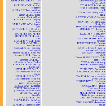
SHIRLEY & COMPANY - I like
know what the night can do
to dance
[White Label]
SHOPPING AT ORLY - Hors
STONE ROSES - What the
commerce
world is waiting for / Fools
SHUKY & AVIVA - Mais bien
gold
sûr je t'aime
STRAY CATS - Bring it back
Sidney BECHET et son
again
orchestre - Black and blue
SUPERTRAMP - Don't leave me
SILVER SOUNDS - Sleeping
now
slow
SURVIVOR - Eye of the tiger
SIMPLE MINDS - This is your
(Rocky III)
land
SURVIVOR - Eye of the tiger &
SONY MUSIC & les Chérubins
JAMES BROWN - Living in
- Bonne année
America
SOUVENIRS SOUVENIRS
TALK TALK - It's my life /
STAYING ALIVE - Extraits
Such a shame
b.o.f.
TALKING HEADS - Road to
STEALERS WHEEL - Blind
nowhere
faith & Rick WAKEMAN -
TEARS FOR FEARS - Famous
Anne of Cleves
last words
Stephan EICHER - Pas d'ami
TEARS FOR FEARS - Laid so
(comme toi)
low (tears roll down)
Stephan EICHER - Rien à voir
TEN SHARP - You [White
Stephan EICHER - Tu ne me
Label]
dois rien
Terence TRENT D'ARBY - This
Stéphane COLLARO -
side of love
L'histoire de France (Flodor)
TEXAS - Alone with you
STEVE MILLER BAND - Fly
THEMBI - Kwela mfana (cé
like an eagle
dansé)
STEVE MILLER BAND - I
THIN LIZZY - Dedication
want to make the world turn
THREE DEGREES - What I did
around
for love
STEVE MILLER BAND - I
Tom JONES - Love is in the air
want to make the world turn
[White Label]
around (maxi)
TONTON DAVID - Peuples du
STING - The soul cages
monde
STREET BOYS - Red moon
Tracy CHAPMAN - Talkin
STREET BOYS - Some folks
'bout a revolution
(come bring your love to me)
U2 - Jesus-Christ & John
STYLISTICS - You are
MELLENCAMP - Do re mi
beautiful
UB40 - Sing our own song
SUGARCUBES - Deus
UB40 - The way you do the
SUGARCUBES - Hit [White
things you do
Label]
VAILLANCOURT - Bon temps
SUNSHINE - Come back baby
rouler