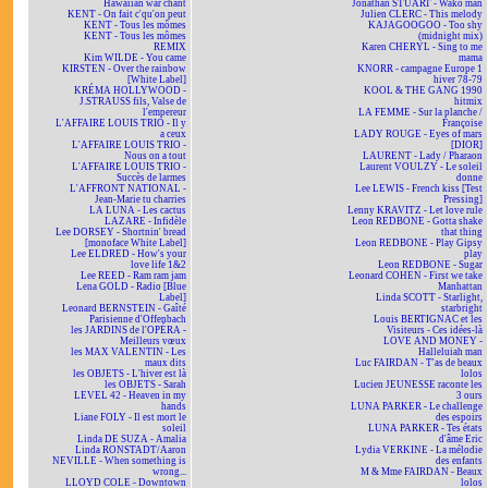
Hawaiian war chant
Jonathan STUART - Wako man
KENT - On fait c'qu'on peut
Julien CLERC - This melody
KENT - Tous les mômes
KAJAGOOGOO - Too shy
KENT - Tous les mômes
(midnight mix)
REMIX
Karen CHERYL - Sing to me
Kim WILDE - You came
mama
KIRSTEN - Over the rainbow
KNORR - campagne Europe 1
[White Label]
hiver 78-79
KRÉMA HOLLYWOOD -
KOOL & THE GANG 1990
J.STRAUSS fils, Valse de
hitmix
l'empereur
LA FEMME - Sur la planche /
L'AFFAIRE LOUIS TRIO - Il y
Françoise
a ceux
LADY ROUGE - Eyes of mars
L'AFFAIRE LOUIS TRIO -
[DIOR]
Nous on a tout
LAURENT - Lady / Pharaon
L'AFFAIRE LOUIS TRIO -
Laurent VOULZY - Le soleil
Succès de larmes
donne
L'AFFRONT NATIONAL -
Lee LEWIS - French kiss [Test
Jean-Marie tu charries
Pressing]
LA LUNA - Les cactus
Lenny KRAVITZ - Let love rule
LAZARE - Infidèle
Leon REDBONE - Gotta shake
Lee DORSEY - Shortnin' bread
that thing
[monoface White Label]
Leon REDBONE - Play Gipsy
Lee ELDRED - How's your
play
love life 1&2
Leon REDBONE - Sugar
Lee REED - Ram ram jam
Leonard COHEN - First we take
Lena GOLD - Radio [Blue
Manhattan
Label]
Linda SCOTT - Starlight,
Leonard BERNSTEIN - Gaîté
starbright
Parisienne d'Offenbach
Louis BERTIGNAC et les
les JARDINS de l'OPÉRA -
Visiteurs - Ces idées-là
Meilleurs vœux
LOVE AND MONEY -
les MAX VALENTIN - Les
Halleluiah man
maux dits
Luc FAIRDAN - T'as de beaux
les OBJETS - L'hiver est là
lolos
les OBJETS - Sarah
Lucien JEUNESSE raconte les
LEVEL 42 - Heaven in my
3 ours
hands
LUNA PARKER - Le challenge
Liane FOLY - Il est mort le
des espoirs
soleil
LUNA PARKER - Tes états
Linda DE SUZA - Amalia
d'âme Eric
Linda RONSTADT/Aaron
Lydia VERKINE - La mélodie
NEVILLE - When something is
des enfants
wrong...
M & Mme FAIRDAN - Beaux
LLOYD COLE - Downtown
lolos