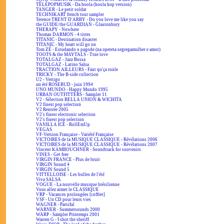
TÉLÉPOPMUSIK - Da hoola (hoola hop version)
TANGER - Le petit soldat
TECHNIKART french tour sampler
Terence TRENT D'ARBY - Do you love me like you say
the GUIDE/the GUARDIAN - Glastonbury
THERAPY - Nowhere
Thomas DARMON - 4 titres
TITANIC - Destination disaster
TITANIC - My heart will go on
Tom ZÉ - Estudando o pagode (na opereta segregamulher e amor)
TOOTS & the MAYTALS - True love
TOTALGAZ - Jazz Bossa
TOTALGAZ - Latino Salsa
TRACTION AILLEURS - Faut qu'ça roule
TRICKY - The B-side collection
U2 - Vertigo
un été ROSEBUD - juin 1994
UNO MUNDO - Happy Mundo 1995
URBAN OUTFITTERS - Sampler 11
V2 - Sélection BELLA UNION & WICHITA
V2 finest pop selection
V2 Rentrée 2005
V2's finest electronic selection
V2's finest pop selection
VANILLA ICE - RollEmUp
VEGAS
VF-Version Française - Variété Française
VICTOIRES de la MUSIQUE CLASSIQUE - Révélations 2006
VICTOIRES de la MUSIQUE CLASSIQUE - Révélations 2007
Vincent KAMBOUCHNER - Soundtrack for souvenirs
VINES - Get free
VIRGIN FRANCE - Plus de bruit
VIRGIN Sound 4
VIRGIN Sound 5
VITTELLOISE - Les bulles de l'été
Viva SALSA
VOGUE - La nouvelle musique brésilienne
Vous allez aimer le CLASSIQUE
VRP - Vacances prolongées [coffret]
VSF - Un CD pour leurs vies
WAGNER - Parsifal
WARNER - Summersounds 2000
WARP - Sampler Printemps 2001
Warren G - I shot the sheriff