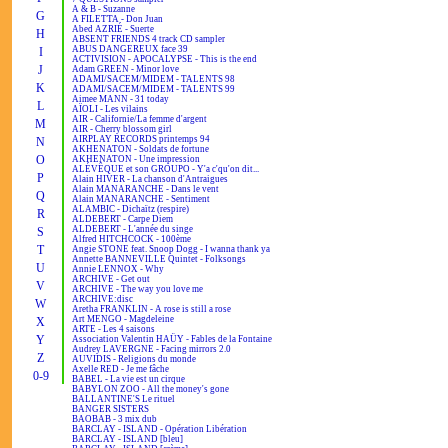
A & B - Suzanne
G
A FILETTA - Don Juan
Abed AZRIÉ - Suerte
H
ABSENT FRIENDS 4 track CD sampler
ABUS DANGEREUX face 39
I
ACTIVISION - APOCALYPSE - This is the end
J
Adam GREEN - Minor love
ADAMI/SACEM/MIDEM - TALENTS 98
K
ADAMI/SACEM/MIDEM - TALENTS 99
Aimee MANN - 31 today
L
AÏOLI - Les vilains
AIR - Californie/La femme d'argent
M
AIR - Cherry blossom girl
AIRPLAY RECORDS printemps 94
N
AKHENATON - Soldats de fortune
O
AKHENATON - Une impression
ALÉVÊQUE et son GROUPO - Y'a c'qu'on dit...
P
Alain HIVER - La chanson d'Antraigues
Alain MANARANCHE - Dans le vent
Q
Alain MANARANCHE - Sentiment
ALAMBIC - Dichaïtz (respire)
R
ALDEBERT - Carpe Diem
ALDEBERT - L'année du singe
S
Alfred HITCHCOCK - 100ème
T
Angie STONE feat. Snoop Dogg - I wanna thank ya
Annette BANNEVILLE Quintet - Folksongs
U
Annie LENNOX - Why
ARCHIVE - Get out
V
ARCHIVE - The way you love me
ARCHIVE:disc
W
Aretha FRANKLIN - A rose is still a rose
Art MENGO - Magdeleine
X
ARTE - Les 4 saisons
Y
Association Valentin HAÜY - Fables de la Fontaine
Audrey LAVERGNE - Facing mirrors 2.0
Z
AUVIDIS - Religions du monde
Axelle RED - Je me fâche
0-9
BABEL - La vie est un cirque
BABYLON ZOO - All the money's gone
BALLANTINE'S Le rituel
BANGER SISTERS
BAOBAB - 3 mix dub
BARCLAY - ISLAND - Opération Libération
BARCLAY - ISLAND [bleu]