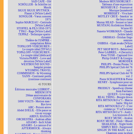
SAD CAFÉ - Olé
Modeste MOUSSORGSKY -
SCHÖLLER - In Schöller ist
Tableaux d'une exposition
Musik
MONSIEUR Z - Fourrure et
SIGUE SIGUE SPUTNICK -
Musique [numéroté]
Flaunt it [White Label]
MORRISSEY - Viva hate
SONOLOR - Vœux sonores
MÖTLEY CRÜE - Smokin' in
1975
the boys room
Sophie MARCEAU - Certitude
Murray HEAD - Sooner or later
[White Label]
MUSTANG Kollektion Herbst
STOFFEL & FILS 1950-1975
Winter 83
T'PAU - Rage [White Label]
Nanette WORKMAN - Chaude
TEPPAZ - Technique spatio-
[white label]
dynamic
ORISHAS - Orishas llego
Théâtre de l'EMPIRE -
remixes
compilation Rétro
OSIBISA - Ojah awake [White
TOPALOFF-VERCHUREN -
Label]
Le couple idéal [TP/WL]
PET SHOP BOYS - Behaviour
TOPALOFF~VERCHUREN -
Peter GABRIEL - 4 (Security)
Le couple idéal [dédicacé]
Peter TOSH - Captured live
Victoria PARRY - Love and
Philip OAKEY & Giorgio
devotion [White Label]
MORODER
WESTBOUND SOUND -
PHILIPS - Promo Promo 74
Sampler promo
PHILIPS Spécial Club été 76
WYOMING TRAVEL
vol.1
COMMISSION - In Wyoming
PHILIPS Spécial Club été 78
YANN - Continent perdu
vol. 2
(continue continue)
Pierre SCHAEFFER & Pierre
HENRY - Symphonie pour un
45 TOURS
homme seul
PRODIGY - Speedway (theme
Éditions musicales LEBRIOT -
from Fastlane)
MIDEM 1970
QUEEN - Live magic
20ème anniversaire de
REAL THING - Boogie down
CONFORAMA
RITA MITSOUKO n°1 - Marcia
5000 VOLTS - Motion man /
baila / Hip kit
Bye love
RITA MITSOUKO n°2 - C'est
ABC - Poison arrow
comme ça / Y'a d'la haine
Abdel DJELIL - Elle passe sa
RITA MITSOUKO n°3 - Andy /
vie en voyage
Les histoires d'A
ABDUL HASSAN
ROXY MUSIC - Avalon
ORCHESTRA - Arabian affair
ROXY MUSIC - Flesh + Blood
ADAMO - Inch'Allah
SHAKATAK - Night birds
ADAMO - Le carosse d'or
SIMPLY RED - Fairground
AFTERSHOCK - Always
SINGIN' IN THE RAIN - b.o.f.
thinking
Chantons sous la pluie