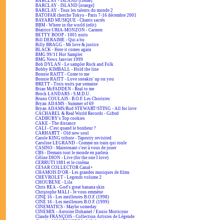
BARCLAY - ISLAND [crème]
BARCLAY - ISLAND [orange]
BARCLAY - Tous les talents du monde 2
BATOFAR cherche Tokyo - Paris 7-16 décembre 2001
BAYARD MUSIQUE - Chants sacrés
BBM - Where in the world (edit)
Béatrice URIA-MONZON - Carmen
BETTY BOOP - 1001 nuits
Bill DERAIME - Qui a bu
Billy BRAGG - Mr love & justice
BLACK - Here it comes again
BMG 99/11 Hot Sampler
BMG News Janvier 1999
Bob DYLAN - Le sampler Rock and Folk
Bobby KIMBALL - Hold the line
Bonnie RAITT - Come to me
Bonnie RAITT - Love sneakin' up on you
BRETT - Trois nuits par semaine
Brian McFADDEN - Real to me
Brock LANDARS - S.M.D.U.
Bruno COULAIS - B.O.F. Les Choristes
Bryan ADAMS - Summer of 69
Bryan ADAMS/Rod STEWART/STING - All for love
CACHAREL & Real World Records - Gifted
CADBURY's Top cookies
CAKE - The distance
CALI - C'est quand le bonheur ?
CARHARTT - Old new soul
Carole KING tribute - Tapestry revisited
Caroline LEGRAND - Comme un train qui roule
CASINO - Maintenant c'est à vous de jouer
CBS - Demain tout le monde en parlera
Céline DION - Live (for the one I love)
CERRUTI 1881 et le cinéma
CESAR COLLECTOR Canal+
CHAMOIS D'OR - Les grandes musiques de films
CHEVROLET - Legends volume 2
CHOUBENE - Lila
Chris REA - God's great banana skin
Christophe MALI - Je vous emmène
CINÉ 16 - Les meilleures B.O.F. (1998)
CINÉ 16 - Les meilleures B.O.F. (1999)
CINEMATICS - Maybe someday
CINEMIX - Antoine Duhamel / Ennio Morricone
Claude FRANÇOIS - Collection Artistes de Légende