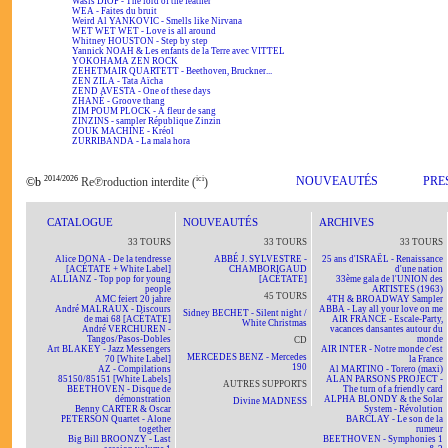
Wasis DIOP - The lord of the feather
WEA - Faites du bruit
Weird Al YANKOVIC - Smells like Nirvana
WET WET WET - Love is all around
Whitney HOUSTON - Step by step
Yannick NOAH & Les enfants de la Terre avec VITTEL
YOKOHAMA ZEN ROCK
ZEHETMAIR QUARTETT - Beethoven, Bruckner...
ZEN ZILA - Tata Aïcha
ZEND AVESTA - One of these days
ZHANÉ - Groove thang
ZIM POUM PLOCK - A fleur de sang
ZINZINS - sampler République Zinzin
ZOUK MACHINE - Kréol
ZURRIBANDA - La mala hora
2014/2026
ici
NOUVEAUTÉS
PRE
©b
Re℗roduction interdite (
)
CATALOGUE
NOUVEAUTÉS
ARCHIVES
33 TOURS
33 TOURS
33 TOURS
Alice DONA - De la tendresse
ABBÉ J. SYLVESTRE -
25 ans d'ISRAËL - Renaissance
[ACÉTATE + White Label]
CHAMBORIGAUD
d'une nation
ALLIANZ - Top pop for young
[ACÉTATE]
33ème gala de l'UNION des
people
ARTISTES (1963)
45 TOURS
AMC feiert 20 jahre
4TH & BROADWAY Sampler
André MALRAUX - Discours
ABBA - Lay all your love on me
Sidney BECHET - Silent night /
de mai 68 [ACÉTATE]
AIR FRANCE - Escale-Party,
White Christmas
André VERCHUREN -
vacances dansantes autour du
Tangos/Pasos-Dobles
monde
CD
Art BLAKEY - Jazz Messengers
AIR INTER - Notre monde c'est
MERCEDES BENZ - Mercedes
70 [White Label]
la France
190
AZ - Compilations
Al MARTINO - Torero (maxi)
85150/85151 [White Labels]
ALAN PARSONS PROJECT -
AUTRES SUPPORTS
BEETHOVEN - Disque de
The turn of a friendly card
démonstration
ALPHA BLONDY & the Solar
Divine MADNESS
Benny CARTER & Oscar
System - Révolution
PETERSON Quartet - Alone
BARCLAY - Le son de la
together
rumeur
Big Bill BROONZY - Last
BEETHOVEN - Symphonies 1