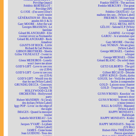
Privilège [maxi]
Frankie SMITH - The auction
Frédéric BERTHELOT -
Freddie MERCURY - The great
Privilège [SP]
pretender
G-I JOE - (I'm sorry) Don't
Frédéric CHATEAU - Le
worry tonite
malheur des uns... [White Label]
GÉNÉRATION 60 - Hits des
FREEMEN - Military beat
années 60 (1 & 2)
(strumentale)
Gary MOORE - After the war
FULL METAL HITS
Georges BRASSENS - Le
GÉLOU - Salomé E.P. [White
fantôme
Label]
Gérard BLANCHARD - Elle
GAMINE - Le voyage
voulait revoir sa Normandie
GAROU - Je n'attendais que
Gérard BLANCHARD - Rock
vous
Amadour
Gary MOORE - One day
GIANTS OF ROCK - Little
Gary NUMAN - We are glass
Richard & Carl Perkins
[White Label]
GIBSON BROTHERS - Sheela
George MICHAEL - Careless
Gilles VIGNEAULT - I went to
whisper
the market
George MICHAEL - Older
Glenn MEDEIROS - Lonely
Gérard BLANC - Du soleil dans
won't leave me alone
la nuit
GOD'S GIFT - Love to see you
GETZ/GILBERTO - The girl
cry (1304)
from Ipanema
GOD'S GIFT - Love to see you
Gilbert BÉCAUD - Désirée
cry (1314)
GIPSY KINGS - Djobi, djoba
GOD'S GIFT - Would you do
GOGOL 1er - Voilà des paroles
that for me [White Label]
faciles à comprendre
GRUNDIG/DECCA - Concours
GOLD - Laissez-nous chanter
Cosmos 70
GOLD - Tropicana / T'es pas
HOLLYWOOD CLUB
fou
ORCHESTRA - Hollywood
GUNS N'ROSES - Knockin' on
party
heaven's door
Hubert MANDRIN - Si j'avais
GUNS N'ROSES - Sweet child
des dollars [White Label]
o'mine (remix)
Iggy POP - Livin' on the edge of
HALL & OATES - Maneater
the night
[White Label]
IMAGES - Quand la musique
HAPPY MONDAYS -
tourne
Hallelujah
Isabelle MAYEREAU - Les
HAPPY MONDAYS - Kinky
mouches
afro
Jacques YVART - Le phare
HAPPY MONDAYS - Step on
[White Label]
(US Mix)
JAMES - Come home
Hubert-Félix THIÉFAINE -
Jean GUIDONI - Tous des
Precox ejaculator