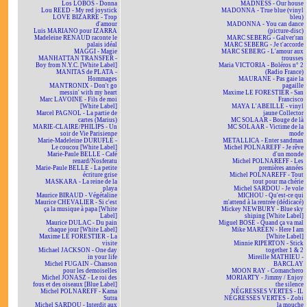
Los LOBOS - Donna
MADNESS - Our house
Lou REED - My red joystick
MADONNA - True blue (vinyl
LOVE BIZARRE - Trop
bleu)
d'amour
MADONNA - You can dance
Luis MARIANO pour IZARRA
(picture-disc)
Madeleine RENAUD raconte le
MARC SEBERG - Galver'ran
palais idéal
MARC SEBERG - Je t'accorde
MAGGI - Magie
MARC SEBERG - L'amour aux
MANHATTAN TRANSFER -
trousses
Boy from N.Y.C. [White Label]
Maria VICTORIA - Boléros n° 2
MANITAS de PLATA -
(Radio France)
Hommages
MAURANE - Pas gaie la
MANTRONIX - Don't go
pagaille
messin' with my heart
Maxime LE FORESTIER - San
Marc LAVOINE - Fils de moi
Francisco
[White Label]
MAYA L'ABEILLE - vinyl
Marcel PAGNOL - La partie de
jaune Collector
cartes (Marius)
MC SOLAAR - Bouge de là
MARIE-CLAIRE/PHILIPS - Un
MC SOLAAR - Victime de la
soir de Vie Parisienne
mode
Marie-Madeleine DURUFLÉ -
METALLICA - Enter sandman
Le coucou [White Label]
Michel POLNAREFF - Je rêve
Marie-Paule BELLE - Café
d'un monde
renard/Nosferatu
Michel POLNAREFF - Les
Marie-Paule BELLE - La petite
premières années
écriture grise
Michel POLNAREFF - Tout
MASKARA - La reine de la
tout pour ma chérie
playa
Michel SARDOU - Je vole
Maurice BIRAUD - Végétaline
MICHOU - Qu'est-ce qui
Maurice CHEVALIER - Si c'est
m'attend à la rentrée (dédicacé)
ça la musique à papa [White
Mickey NEWBURY - Blue sky
Label]
shining [White Label]
Maurice DULAC - Du pain
Miguel BOSÉ - Quand ça va mal
chaque jour [White Label]
Mike MAREEN - Here I am
Maxime LE FORESTIER - La
[White Label]
visite
Minnie RIPERTON - Stick
Michael JACKSON - One day
together 1 & 2
in your life
Mireille MATHIEU -
Michel FUGAIN - Chanson
BARCLAY
pour les demoiselles
MOON RAY - Comanchero
Michel JONASZ - Le roi des
MORIARTY - Jimmy / Enjoy
fous et des oiseaux [Blue Label]
the silence
Michel POLNAREFF - Kama
NÉGRESSES VERTES - IL
Sutra
NÉGRESSES VERTES - Zobi
Michel SARDOU - Interdit aux
la mouche