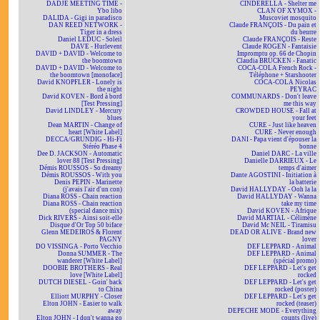
DADJE MEETING TIME -
CINDERELLA - Shelter me
Ybo libo
CLAN OF XYMOX -
DALIDA - Gigi in paradisco
Muscoviet mosquito
DAN REED NETWORK -
Claude FRANÇOIS - Du pain et
Tiger in a dress
du beurre
Daniel LEDUC - Soleil
Claude FRANÇOIS - Reste
DAVE - Hurlevent
Claude ROGEN - Fantaisie
DAVID + DAVID - Welcome to
Impromptu op. 66 de Chopin
the boomtown
Claudia BRÜCKEN - Fanatic
DAVID + DAVID - Welcome to
COCA-COLA French Rock -
the boomtown [monoface]
Téléphone + Starshooter
David KNOPFLER - Lonely is
COCA-COLA Nicolas
the night
PEYRAC
David KOVEN - Bord à bord
COMMUNARDS - Don't leave
[Test Pressing]
me this way
David LINDLEY - Mercury
CROWDED HOUSE - Fall at
blues
your feet
Dean MARTIN - Change of
CURE - Just like heaven
heart [White Label]
CURE - Never enough
DECCA/GRUNDIG - Hi-Fi
DANI - Papa vient d'épouser la
Stéréo Phase 4
bonne
Dee D. JACKSON - Automatic
Daniel DARC - La ville
lover 88 [Test Pressing]
Danielle DARRIEUX - Le
Démis ROUSSOS - So dreamy
temps d'aimer
Démis ROUSSOS - With you
Dante AGOSTINI - Initiation à
Denis PEPIN - Marinette
la batterie
(j'avais l'air d'un con)
David HALLYDAY - Ooh la la
Diana ROSS - Chain reaction
David HALLYDAY - Wanna
Diana ROSS - Chain reaction
take my time
(special dance mix)
David KOVEN - Afrique
Dick RIVERS - Ainsi soit-elle
David MARTIAL - Célimène
Disque d'Or Top 50 biface
David Mc NEIL - Tiramisu
Glenn MEDEIROS & Florent
DEAD OR ALIVE - Brand new
PAGNY
lover
DO VISSINGA - Porto Vecchio
DEF LEPPARD - Animal
Donna SUMMER - The
DEF LEPPARD - Animal
wanderer [White Label]
(spécial promo)
DOOBIE BROTHERS - Real
DEF LEPPARD - Let's get
love [White Label]
rocked
DUTCH DIESEL - Goin' back
DEF LEPPARD - Let's get
to China
rocked (poster)
Elliott MURPHY - Closer
DEF LEPPARD - Let's get
Elton JOHN - Easier to walk
rocked (teaser)
away
DEPECHE MODE - Everything
Elton JOHN - I don't wanna go
counts (live)