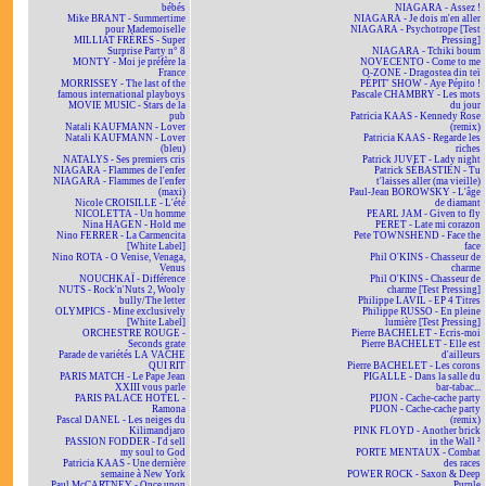
bébés
NIAGARA - Assez !
Mike BRANT - Summertime
NIAGARA - Je dois m'en aller
pour Mademoiselle
NIAGARA - Psychotrope [Test
MILLIAT FRÈRES - Super
Pressing]
Surprise Party n° 8
NIAGARA - Tchiki boum
MONTY - Moi je préfère la
NOVECENTO - Come to me
France
O-ZONE - Dragostea din teï
MORRISSEY - The last of the
PÉPIT' SHOW - Aye Pépito !
famous international playboys
Pascale CHAMBRY - Les mots
MOVIE MUSIC - Stars de la
du jour
pub
Patricia KAAS - Kennedy Rose
Natali KAUFMANN - Lover
(remix)
Natali KAUFMANN - Lover
Patricia KAAS - Regarde les
(bleu)
riches
NATALYS - Ses premiers cris
Patrick JUVET - Lady night
NIAGARA - Flammes de l'enfer
Patrick SÉBASTIEN - Tu
NIAGARA - Flammes de l'enfer
t'laisses aller (ma vieille)
(maxi)
Paul-Jean BOROWSKY - L'âge
Nicole CROISILLE - L'été
de diamant
NICOLETTA - Un homme
PEARL JAM - Given to fly
Nina HAGEN - Hold me
PERET - Late mi corazon
Nino FERRER - La Carmencita
Pete TOWNSHEND - Face the
[White Label]
face
Nino ROTA - O Venise, Venaga,
Phil O'KINS - Chasseur de
Venus
charme
NOUCHKAÏ - Différence
Phil O'KINS - Chasseur de
NUTS - Rock'n'Nuts 2, Wooly
charme [Test Pressing]
bully/The letter
Philippe LAVIL - EP 4 Titres
OLYMPICS - Mine exclusively
Philippe RUSSO - En pleine
[White Label]
lumière [Test Pressing]
ORCHESTRE ROUGE -
Pierre BACHELET - Écris-moi
Seconds grate
Pierre BACHELET - Elle est
Parade de variétés LA VACHE
d'ailleurs
QUI RIT
Pierre BACHELET - Les corons
PARIS MATCH - Le Pape Jean
PIGALLE - Dans la salle du
XXIII vous parle
bar-tabac...
PARIS PALACE HOTEL -
PIJON - Cache-cache party
Ramona
PIJON - Cache-cache party
Pascal DANEL - Les neiges du
(remix)
Kilimandjaro
PINK FLOYD - Another brick
PASSION FODDER - I'd sell
in the Wall ²
my soul to God
PORTE MENTAUX - Combat
Patricia KAAS - Une dernière
des races
semaine à New York
POWER ROCK - Saxon & Deep
Paul McCARTNEY - Once upon
Purple