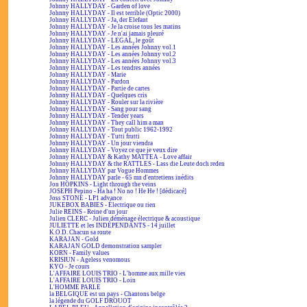
Johnny HALLYDAY - Garden of love
Johnny HALLYDAY - Il est terrible (Optic 2000)
Johnny HALLYDAY - Ja, der Elefant
Johnny HALLYDAY - Je la croise tous les matins
Johnny HALLYDAY - Je n'ai jamais pleuré
Johnny HALLYDAY - LEGAL, le goût
Johnny HALLYDAY - Les années Johnny vol.1
Johnny HALLYDAY - Les années Johnny vol.2
Johnny HALLYDAY - Les années Johnny vol.3
Johnny HALLYDAY - Les tendres années
Johnny HALLYDAY - Marie
Johnny HALLYDAY - Pardon
Johnny HALLYDAY - Partie de cartes
Johnny HALLYDAY - Quelques cris
Johnny HALLYDAY - Rouler sur la rivière
Johnny HALLYDAY - Sang pour sang
Johnny HALLYDAY - Tender years
Johnny HALLYDAY - They call him a man
Johnny HALLYDAY - Tout public 1962-1992
Johnny HALLYDAY - Tutti frutti
Johnny HALLYDAY - Un jour viendra
Johnny HALLYDAY - Voyez ce que je veux dire
Johnny HALLYDAY & Kathy MATTEA - Love affair
Johnny HALLYDAY & the RATTLES - Lass die Leute doch reden
Johnny HALLYDAY par Vogue Hommes
Johnny HALLYDAY parle - 65 mn d'entretiens inédits
Jon HOPKINS - Light through the veins
JOSEPH Pepino - Ha ha ! No no ! He He ! [dédicacé]
Joss STONE - LP1 advance
JUKEBOX BABIES - Électrique ou rien
Julie REINS - Reine d'un jour
Julien CLERC - Julien déménage électrique & acoustique
JULIETTE et les INDÉPENDANTS - 14 juillet
K.O.D. Chacun sa route
KARAJAN - Gold
KARAJAN GOLD demonstration sampler
KORN - Family values
KRISIUN - Ageless venomous
KYO - Je cours
L'AFFAIRE LOUIS TRIO - L'homme aux mille vies
L'AFFAIRE LOUIS TRIO - Loin
L'HOMME PARLE
la BELGIQUE est un pays - Chantons belge
la légende du GOLF DROUOT