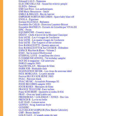
Edouard LALO - Namouna
ELECTRO DELUXE - Sound for eclectic people
ELISTA - Debout
EMI Cool Price - Les authentiques
EMI Music Ressources - Smile
EMILE & IMAGES - Rio de Janvier
EMPEROR NORTON RECORDS - Space baby blast off
ENOLA - Figurines
Enrique IGLESIAS - Bailamos
Ensemble De CÆLIS - Direction Laurence Brisset
Ensemble MATHEUS - Extraits de Griselda par VIVALDI
EPIC - Focus
EQUIMINTHE - Country music
ERATO - Chefs d'œuvre de la Musique Classique
Erik SATIE - Les 4 visages de l'orchestre
Erik SATIE - Les quatre visages de l'orchestre
Erik SATIE - The 4 aspects of the orchestra
Eros RAMAZZOTTI - Quanto amore sei
Eros RAMAZZOTTI & Joe COCKER - Difendero
ESPACE Rhythm & Blues - Volume 2
ESSO - Sur la route d'Hollywood
ETERNAL LOVE - le meilleur des slows
F-COMMUNICATIONS - 7th birthday sampler
FAN DE le magazine - CD interview
FARGO sampler 2005
Farid RUSSLAN - Musique de films
FARM JOB - Hokkaïdo rush
FASZINATION MUSIK - Les clous du nouveau label
FATA MORGANA - Le petit monde
Festival BLUES SUR SEINE 2003
FNAC - Parcours black
FNAC MUSIC - Actualités Printemps 93
FOOD RECORDS sampler 1991
FOUR ROSES - Musiques de films
FRANCE TELECOM - Easy techno
Franz SCHUBERT - Quintette à cordes D.956
FRAY - Over my head (cable car)
FREDERICKS + GOLDMAN + JONES - Des vies
FRENCH B - La vie est belle
GAY DAD - Leisure noise
GEFFEN - Swag American Style
GENERIC
GLÜCKLICH SAMPLER (New Beetle Cabriolet)
GMF - Bonus famille
GOLD JAZZ - 12 grands noms du jazz