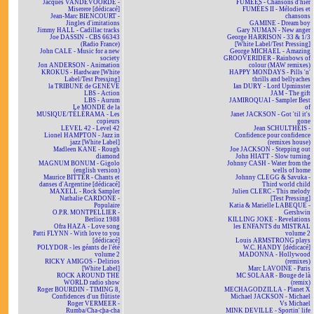
Jacques VANDEVOORDE -
FUMÉES - Chansons d'hier
Miserere [dédicacé]
FUMÉES II - Mélodies et
Jean-Marc BIENCOURT -
chansons
Jingles d'imitations
GAMINE - Dream boy
Jimmy HALL - Cadillac tracks
Gary NUMAN - New anger
Joe DASSIN - CBS 66343
George HARRISON - 33 & 1/3
(Radio France)
[White Label/Test Pressing]
John CALE - Music for a new
George MICHAEL - Amazing
society
GROOVERIDER - Rainbows of
Jon ANDERSON - Animation
colour (MAW remixes)
KROKUS - Hardware [White
HAPPY MONDAYS - Pills 'n'
Label/Test Pressing]
thrills and bellyaches
la TRIBUNE de GENÈVE
Ian DURY - Lord Upminster
LBS - Action
JAM - The gift
LBS - Aurum
JAMIROQUAI - Sampler Best
Le MONDE de la
of
MUSIQUE/TÉLÉRAMA - Les
Janet JACKSON - Got 'til it's
copieurs
gone
LEVEL 42 - Level 42
Jean SCHULTHEIS -
Lionel HAMPTON - Jazz in
Confidence pour confidence
jazz [White Label]
(remixes house)
Madleen KANE - Rough
Joe JACKSON - Stepping out
diamond
John HIATT - Slow turning
MAGNUM BONUM - Gigolo
Johnny CASH - Water from the
(english version)
wells of home
Maurice BITTER - Chants et
Johnny CLEGG & Savuka -
danses d'Argentine [dédicacé]
Third world child
MAXELL - Rock Sampler
Julien CLERC - This melody
Nathalie CARDONE -
[Test Pressing]
Populaire
Katia & Marielle LABEQUE -
O.P.R. MONTPELLIER -
Gershwin
Berlioz 1988
KILLING JOKE - Revelations
Ofra HAZA - Love song
les ENFANTS du MISTRAL
Patti FLYNN - With love to you
volume 2
[dédicacé]
Louis ARMSTRONG plays
POLYDOR - les géants de l'été
W.C. HANDY [dédicacé]
volume 2
MADONNA - Hollywood
RICKY AMIGOS - Delirios
(remixes)
[White Label]
Marc LAVOINE - Paris
ROCK AROUND THE
MC SOLAAR - Bouge de là
WORLD radio show
(remix)
Roger BOURDIN - TIMING 8,
MECHAGODZILLA - Planet X
Confidences d'un flûtiste
Michael JACKSON - Michael
Roger VERMEER -
Vs Michael
Rumba/Cha-cha-cha
MINK DEVILLE - Sportin' life