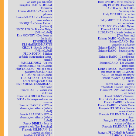
on with you like that
Dick RIVERS - Je t'ai reconnue
Emmylou HARRIS - Rose of
Dolly PARTON - Downtown
Cimarron
EARTH WIND & FIRE -
Enrico MACIAS - 2 ailes & 3
Saturday nite
plumes
Eddy MITCHELL - Lèche-
Enrico MACIAS - La France de
bottes blues
mon enfance
Eddy MITCHELL - Soixante
ENRIQUÉ - J'aime, J'aime...
soixante-deux
[dédicacé]
EDITH NYLON - Edith Nylon
ENZO ENZO - Blanche Neige
Edouard BAER - La bostella
[White Label]
ELEGANCE - Jamais de risque
Erik MONTRY - Des fleurs et
[Test Pressing]
des fusils
Etienne DAHO - Caribbean sea
ETHNIKOLOR
Etienne DAHO - Des
F.LEMARQUE/MARTIN
attractions désastre
CIRCUS - Succès de Paris
Etienne DAHO - Epaule tattoo
[White Label]
Etienne DAHO - Epaule tattoo
FÉLIX POTIN - Édition
(maxi)
spéciale inauguration super-
Etienne DAHO - Il ne dira pas
marché
[White Label]
FAMILLE FOUX - Un très
Etienne DAHO - Les voyages
joyeux Noël... [White Label]
immobiles
Félix FAIRANO - Moi je n'suis
EURYTHMICS - Sweet dreams
pas pressé [ACÉTATE]
(are made of this) REMIX 91
FFF - AC² N [White Label]
FARID - Un amour montagne
FIDO STEAKY - Les plus
Florent PAGNY - Ça fait des
belles musiques de films
nuits
FINE YOUNG CANNIBALS -
Florent PAGNY - Comme
The flame
d'habitude [Claude François]
France GALL - La chanson
Florent PAGNY - Jolie môme
d'Azima
[Léo Ferré]
Francis CABREL & Mercedes
Florent PAGNY - Tue-moi
SOSA - Yo vengo a ofrecer mi
FORBANS - Lève ton ful de là
corazon
Francis CABREL - Je rêve
Francis LEANDRI - EP Ton
Francis CABREL - Petite Marie
absence, ton silence [White
François FELDMAN - Comme
Label]
une évidence
Francis LEANDRI - SP Ton
François FELDMAN - Le p'tit
absence, ton silence [White
cireur
Label]
François FELDMAN - Les
Franck DIDIER - Pour la
valses de Vienne
première fois [Test Pressing]
François FELDMAN - Petit
François FELDMAN - Le
Frank
serpent qui danse
François FELDMAN & Joniece
Frédéric BERTHELOT -
JAMISON - J'ai peur