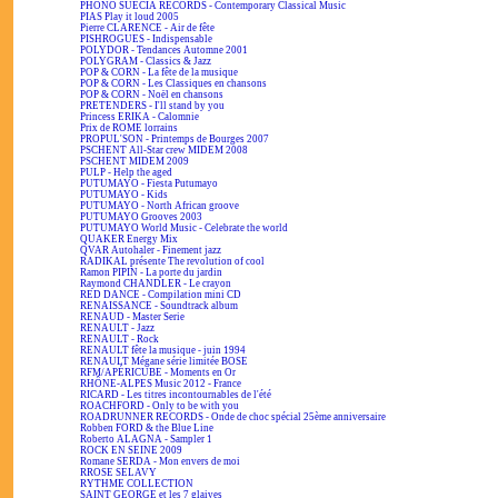
PHONO SUECIA RECORDS - Contemporary Classical Music
PIAS Play it loud 2005
Pierre CLARENCE - Air de fête
PISHROGUES - Indispensable
POLYDOR - Tendances Automne 2001
POLYGRAM - Classics & Jazz
POP & CORN - La fête de la musique
POP & CORN - Les Classiques en chansons
POP & CORN - Noël en chansons
PRETENDERS - I'll stand by you
Princess ERIKA - Calomnie
Prix de ROME lorrains
PROPUL'SON - Printemps de Bourges 2007
PSCHENT All-Star crew MIDEM 2008
PSCHENT MIDEM 2009
PULP - Help the aged
PUTUMAYO - Fiesta Putumayo
PUTUMAYO - Kids
PUTUMAYO - North African groove
PUTUMAYO Grooves 2003
PUTUMAYO World Music - Celebrate the world
QUAKER Energy Mix
QVAR Autohaler - Finement jazz
RADIKAL présente The revolution of cool
Ramon PIPIN - La porte du jardin
Raymond CHANDLER - Le crayon
RED DANCE - Compilation mini CD
RENAISSANCE - Soundtrack album
RENAUD - Master Serie
RENAULT - Jazz
RENAULT - Rock
RENAULT fête la musique - juin 1994
RENAULT Mégane série limitée BOSE
RFM/APÉRICUBE - Moments en Or
RHÔNE-ALPES Music 2012 - France
RICARD - Les titres incontournables de l'été
ROACHFORD - Only to be with you
ROADRUNNER RECORDS - Onde de choc spécial 25ème anniversaire
Robben FORD & the Blue Line
Roberto ALAGNA - Sampler 1
ROCK EN SEINE 2009
Romane SERDA - Mon envers de moi
RROSE SELAVY
RYTHME COLLECTION
SAINT GEORGE et les 7 glaives