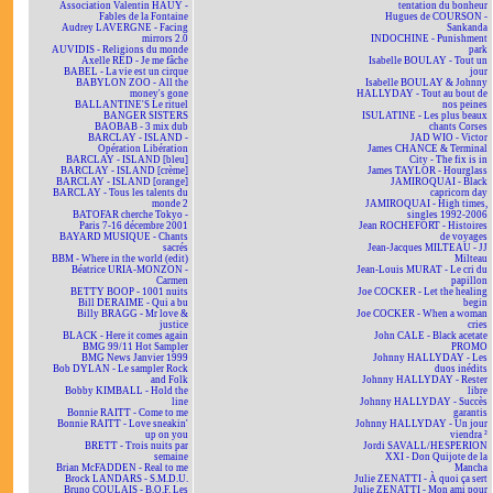
Association Valentin HAÜY -
tentation du bonheur
Fables de la Fontaine
Hugues de COURSON -
Audrey LAVERGNE - Facing
Sankanda
mirrors 2.0
INDOCHINE - Punishment
AUVIDIS - Religions du monde
park
Axelle RED - Je me fâche
Isabelle BOULAY - Tout un
BABEL - La vie est un cirque
jour
BABYLON ZOO - All the
Isabelle BOULAY & Johnny
money's gone
HALLYDAY - Tout au bout de
BALLANTINE'S Le rituel
nos peines
BANGER SISTERS
ISULATINE - Les plus beaux
BAOBAB - 3 mix dub
chants Corses
BARCLAY - ISLAND -
JAD WIO - Victor
Opération Libération
James CHANCE & Terminal
BARCLAY - ISLAND [bleu]
City - The fix is in
BARCLAY - ISLAND [crème]
James TAYLOR - Hourglass
BARCLAY - ISLAND [orange]
JAMIROQUAI - Black
BARCLAY - Tous les talents du
capricorn day
monde 2
JAMIROQUAI - High times,
BATOFAR cherche Tokyo -
singles 1992-2006
Paris 7-16 décembre 2001
Jean ROCHEFORT - Histoires
BAYARD MUSIQUE - Chants
de voyages
sacrés
Jean-Jacques MILTEAU - JJ
BBM - Where in the world (edit)
Milteau
Béatrice URIA-MONZON -
Jean-Louis MURAT - Le cri du
Carmen
papillon
BETTY BOOP - 1001 nuits
Joe COCKER - Let the healing
Bill DERAIME - Qui a bu
begin
Billy BRAGG - Mr love &
Joe COCKER - When a woman
justice
cries
BLACK - Here it comes again
John CALE - Black acetate
BMG 99/11 Hot Sampler
PROMO
BMG News Janvier 1999
Johnny HALLYDAY - Les
Bob DYLAN - Le sampler Rock
duos inédits
and Folk
Johnny HALLYDAY - Rester
Bobby KIMBALL - Hold the
libre
line
Johnny HALLYDAY - Succès
Bonnie RAITT - Come to me
garantis
Bonnie RAITT - Love sneakin'
Johnny HALLYDAY - Un jour
up on you
viendra ²
BRETT - Trois nuits par
Jordi SAVALL/HESPERION
semaine
XXI - Don Quijote de la
Brian McFADDEN - Real to me
Mancha
Brock LANDARS - S.M.D.U.
Julie ZENATTI - À quoi ça sert
Bruno COULAIS - B.O.F. Les
Julie ZENATTI - Mon ami pour