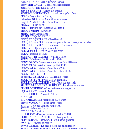
SAMARITAINE - All American Rodeo
Samy THIÉBAULT - Upanishad experiences
SANTANA - The game of love
SAVES THE DAY - Under the boards
SCHTROUMPF PARTY 3 - La schtroumpf du foot
SEAL - Prayer for the dying
Sebastien GRAINGER and the mountains
Serge GAINSBOURG - Vu de l'intérieur
SHAZZ - In the light
SHEER Publishing - Sampler volume 1
SIMPLE MINDS - Stranger
SINIK - Autodestruction
SO FRENCHY SO CHIC 1
SOCIÉTÉ GÉNÉRALE - Brasil touch
SOCIÉTÉ GÉNÉRALE - Junior présente les classiques de bébé
SOCIÉTÉ GÉNÉRALE - Musiques d'un siècle
SOL EN SI - Quand j'aime une fois...
SOL MONDO - Rendez-vous sur Mars
SOLA - Missile Sol-Sol
SONS OF THE DESERT - Within a mile
SONY - Musiques des films du siècle
SONY DADC - Grands compositeurs du millénaire
SONY MUSIC - Artist News juillet 1999
SONY-BMG - Le talent s'écoute été 2005
SONY-BMG - Le talent s'écoute rentrée 2006
SOON E MC - O.P.I.D.
Sophie ELLIS-BEXTOR - Mixed up world
SOUL ASYLUM - I will still be laughing
SOULFINGER EXPERIENCE - Tout est possible
SPLINE & LA MAUVAISE HERBE - Faiblesse et vanité
SPV RECORDINGS - One nation under a groove
SQUAKK - Willisau & Berlin
ST2 RECORDS - Promo 01/2007
STABILO
STEAMHAMMER Promotion CD 88/89
Stevie WONDER - These three words
STING - Let your soul be your pilot
STING - When we dance
STROKES - Reptilia
STUDIO SM - Disque professionnel XP9000
SUICIDAL TENDANCIES - I'll hate you better
SUPERGRASS - Interview Life on other planets
SWATCH - Swatch together
Sylvie VARTAN - La plus belle pour aller danser
Sylvie VARTAN & Johnny HALLYDAY - Il mio problema