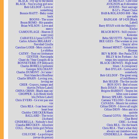
BLACK - Fly up to the moon
Art MENGO - Côté cour
BLACK - You're a big girl now
AVIGNON au 8 décembre
Bob GELDOF - Love or
AVIONS - Nuit sauvage
something
B-52's - Planet Claire
Bonnie RAITT - Baby come
BAB & ROLANDO 808 - Mas
back
que nada
BOONS - The score
BADGAM - SP 1428 [Black
Boum BOMO - Hit-parades
Label]
Brian WILSON - Love and
Barry RYAN with the Majority -
mercy
Eloïse
CAMOUFLAGE - Heaven (I
BEACH BOYS - Still cruisin /
want you)
Kokomo
CARAVELLI pour LOTUS
Bebu SILVETTI - Spring rain
Carlos Alberto IRIGARAY -
BEE GEES - The woman in you
Navidad Criolla
/ Stayin' alive
Caroline LOEB - Mots croisés /
Bernard MINET - Génération
Le téléfon
Bioman
CATHY - Tout est littérature
BEV & BOB - Hey Paula [T.P.]
CENTER - Navsiegda
BILLY & les Forbans - Au
Chant du 7ème Congrès de la
temps des surprises-parties
BONNETERIE (TP dédicacé)
BLACK CROWES - High head
Charles BORELLI présente
blues / A conspiracy
Georges SOLCHANY
Bob DYLAN - Gotta serve
Charles DUMONT - Je t'aime /
somebody
Nuit blanche à Honfleur
Bob GELDOF - The great song
Charlie SPAHN - Loving you,
of indifference
loving me
Bob SEGER - The fire inside
CHER - Gypsys, tramps and
BON JOVI - Bed of roses
thieves [White Label]
Boris DJIAN - Je t'aime encore
CHINA CRISIS - Black man ray
Brigitte BARDOT - Toutes les
CHOPPER - Lili/Heidi bleib
bêtes sont à aimer
blu [White Label]
Britney SPEARS - Sometimes
Chris EVERS - Ce n'est pas une
Caetano VELOSO - Este amor
vie
CANADA - Mourir les sirènes
Chris REA - I can hear your
Céline DION - I drove all night
heart beat
Céline DION - Mon ami m'a
Chubby CHECKER/Hank
quittée
BALLARD - The twist
Chantal GOYA - Monsieur le
[Acétate]
Chat Botté
CINDERELLA - Nobody's fool
CHIC - Le freak
Claudia BRÜCKEN - Absolute
Chris REA - On the beach
COLL - Pretty little girl [White
Chris REA - That's what they
Label]
always say (rainbow mix)
COLUCHE - La politique
CINDERELLA - Heartbreak
(revue de presse)
station