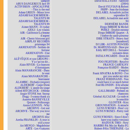
sampler
David HALLYDAY - Satellite
ABUS DANGEREUX face 39
(2004)
ACTIVISION - APOCALYPSE
David SYLVIAN & Robert
- This is the end
FRIPP - Jean the birdman
Adam GREEN - Minor love
DELABEL Actualités juillet
ADAMI/SACEM/MIDEM -
septembre 95
TALENTS 98
DELABEL Actualités mai août
ADAMI/SACEM/MIDEM -
94
TALENTS 99
DERNIÈRE BANDE
Aimee MANN - 31 today
Diego IMBERT & Michel
AÏOLI - Les vilains
PEREZ - Double entente
AIR - Californie/La femme
Diego IMBERT Quartet - À
d'argent
l'ombre du saule pleureur
AIR - Cherry blossom girl
DIRE STRAITS - Heavy fuel
AIRPLAY RECORDS
[numéroté]
printemps 94
DJ LBR - AUSTIN POWERS
AKHENATON - Soldats de
Dr. MARTENS/4AD - Shoe pie
fortune
Eddy MITCHELL - Soixante
AKHENATON - Une
soixante-deux
impression
FATALS PICARDS - Droit de
ALÉVÊQUE et son GROUPO -
véto
Y'a c'qu'on dit...
FOO FIGHTERS - Resolve
Alain HIVER - La chanson
FRANCE CARTIGNY
d'Antraigues
Françoise HARDY - Modes
Alain MANARANCHE - Dans
d'emploi
le vent
Frank SINATRA & BONO - I've
Alain MANARANCHE -
got you under my skin
Sentiment
FRANZ FERDINAND - You
ALAMBIC - Dichaïtz (respire)
could have it so much better
ALDEBERT - Carpe Diem
Fred BLONDIN - Elle allume
ALDEBERT - L'année du singe
des bougies
Alfred HITCHCOCK - 100ème
GALLIMARD - Poèmes en
Angie STONE feat. Snoop
chansons
Dogg - I wanna thank ya
Général ALCAZAR - Le rude et
Annette BANNEVILLE
le sensible
Quintet - Folksongs
GLOSTER - Kiss
Annie LENNOX - Why
GROUNDATION - A miracle
ARCHIVE - Get out
GUNS N'ROSES - Don't cry
ARCHIVE - The way you love
GUNS N'ROSES - Pretty tied
me
up
ARCHIVE:disc
GUNS N'ROSES - Since I don't
Aretha FRANKLIN - A rose is
have you (radio version)
still a rose
HADOUK TRIO - Now
Art MENGO - Magdeleine
HARIBO Pik Mix by Radio FG
ARTE - Les 4 saisons
Hubert-Félix THIÉFAINE - La