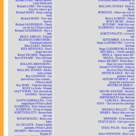
Richard LORD - Rallye Monte-
Everybody needs somebody to
Carlo [dédicacé]
love
Richard LORD - The winning
ROLLING STONES - Paint It,
lion (it's time to go)
Black
Richard MARX - Keep coming
ROMANCE - Dance my way to
back
your heart
Richard MARX - Now and
Rose LAURENS - Africa
forever
ROXY MUSIC - Avalon
Richard SANDERSON - Check
RUN DMC - Walk this way
on the list [White Label]
SCORPIONS - Wind of change
Richard SANDERSON - She's a
(maxi)
lady
SCRITTI POLITTI - Lover to
RICKY AMIGOS - Téquila
fall
RIGHTEOUS BROTHERS -
SEPTEMBER - Cry for you
Unchained melody
Serge GAINSBOURG - Love on
Rika ZARAÏ - Hallelou
the beat
RITA MITSOUKO - Don't
Serge GAINSBOURG & Eddy
forget the nite
MITCHELL - Vieille canaille
Robert PALMER - Happiness
SHEILA - Spacer remix 98 ²
Rod STEWART - This old heart
SHONA - Elodie mon rêve
of mine
Sidney BECHET - Petite fleur /
ROLLING BIDOCHONS -
Dans les rues d'Antibes
Jumpin' Jack Flasque
Sinead O'CONNOR - Jump in
ROLLING STONES - Honky
the river [Test Pressing]
tonk women
SISTER SLEDGE - He's the
Ron GOODWIN - Ces
greatest dancer
merveilleux fous volants...
SISTERS OF MERCY - All
[White Label]
along the watchtower
Roy ROBY - Time for dancing
SISTERS OF MERCY -
RUDY La Scala - Woman
Dominion
SALT'N'PEPA - You showed me
SKUNK ANANSIE - Secretly
SANDRA - Secret land
(Armand van Helden remix)
(remixes)
SMITHEREENS feat. Belinda
SANTA ESMERALDA - C'est
CARLISLE - Blue period
magnifique [White Label]
SONY - Test record for cartridge
SCORPIONS - Don't believe her
file
SCORPIONS - Wind of change
SPANDAU BALLET - True
SCRITTI POLITTI - Boom there
SPARKS - Music that you can
she was
dance to
SENATOR KING - Rock your
SPINNERS - I'll be around
baby
STATUS QUO - Can't give you
SG GIGANTE - Fumar é matar
more
saudades [White Label]
STEEL PULSE - Soul of my
SHAMEN - Move any mountain
soul
Progen 91
Steve WINWOOD - Don't you