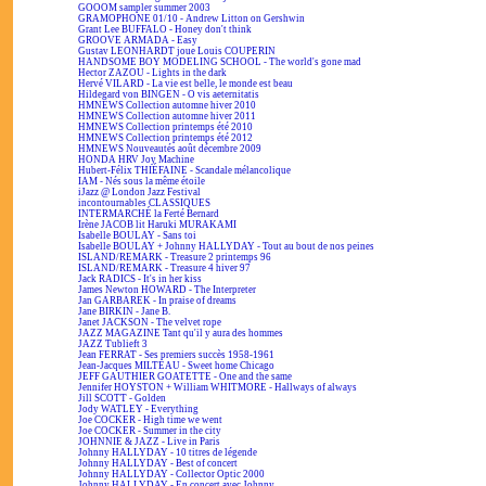
GOOOM sampler summer 2003
GRAMOPHONE 01/10 - Andrew Litton on Gershwin
Grant Lee BUFFALO - Honey don't think
GROOVE ARMADA - Easy
Gustav LEONHARDT joue Louis COUPERIN
HANDSOME BOY MODELING SCHOOL - The world's gone mad
Hector ZAZOU - Lights in the dark
Hervé VILARD - La vie est belle, le monde est beau
Hildegard von BINGEN - O vis aeternitatis
HMNEWS Collection automne hiver 2010
HMNEWS Collection automne hiver 2011
HMNEWS Collection printemps été 2010
HMNEWS Collection printemps été 2012
HMNEWS Nouveautés août décembre 2009
HONDA HRV Joy Machine
Hubert-Félix THIÉFAINE - Scandale mélancolique
IAM - Nés sous la même étoile
iJazz @ London Jazz Festival
incontournables CLASSIQUES
INTERMARCHÉ la Ferté Bernard
Irène JACOB lit Haruki MURAKAMI
Isabelle BOULAY - Sans toi
Isabelle BOULAY + Johnny HALLYDAY - Tout au bout de nos peines
ISLAND/REMARK - Treasure 2 printemps 96
ISLAND/REMARK - Treasure 4 hiver 97
Jack RADICS - It's in her kiss
James Newton HOWARD - The Interpreter
Jan GARBAREK - In praise of dreams
Jane BIRKIN - Jane B.
Janet JACKSON - The velvet rope
JAZZ MAGAZINE Tant qu'il y aura des hommes
JAZZ Tublieft 3
Jean FERRAT - Ses premiers succès 1958-1961
Jean-Jacques MILTEAU - Sweet home Chicago
JEFF GAUTHIER GOATETTE - One and the same
Jennifer HOYSTON + William WHITMORE - Hallways of always
Jill SCOTT - Golden
Jody WATLEY - Everything
Joe COCKER - High time we went
Joe COCKER - Summer in the city
JOHNNIE & JAZZ - Live in Paris
Johnny HALLYDAY - 10 titres de légende
Johnny HALLYDAY - Best of concert
Johnny HALLYDAY - Collector Optic 2000
Johnny HALLYDAY - En concert avec Johnny