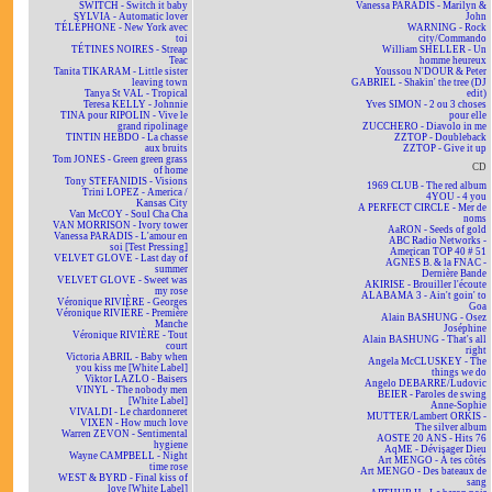
SWITCH - Switch it baby
Vanessa PARADIS - Marilyn &
SYLVIA - Automatic lover
John
TÉLÉPHONE - New York avec
WARNING - Rock
toi
city/Commando
TÉTINES NOIRES - Streap
William SHELLER - Un
Teac
homme heureux
Tanita TIKARAM - Little sister
Youssou N'DOUR & Peter
leaving town
GABRIEL - Shakin' the tree (DJ
Tanya St VAL - Tropical
edit)
Teresa KELLY - Johnnie
Yves SIMON - 2 ou 3 choses
TINA pour RIPOLIN - Vive le
pour elle
grand ripolinage
ZUCCHERO - Diavolo in me
TINTIN HEBDO - La chasse
ZZTOP - Doubleback
aux bruits
ZZTOP - Give it up
Tom JONES - Green green grass
CD
of home
Tony STEFANIDIS - Visions
1969 CLUB - The red album
Trini LOPEZ - America /
4YOU - 4 you
Kansas City
A PERFECT CIRCLE - Mer de
Van McCOY - Soul Cha Cha
noms
VAN MORRISON - Ivory tower
AaRON - Seeds of gold
Vanessa PARADIS - L'amour en
ABC Radio Networks -
soi [Test Pressing]
American TOP 40 # 51
VELVET GLOVE - Last day of
AGNÈS B. & la FNAC -
summer
Dernière Bande
VELVET GLOVE - Sweet was
AKIRISE - Brouiller l'écoute
my rose
ALABAMA 3 - Ain't goin' to
Véronique RIVIÈRE - Georges
Goa
Véronique RIVIÈRE - Première
Alain BASHUNG - Osez
Manche
Joséphine
Véronique RIVIÈRE - Tout
Alain BASHUNG - That's all
court
right
Victoria ABRIL - Baby when
Angela McCLUSKEY - The
you kiss me [White Label]
things we do
Viktor LAZLO - Baisers
Angelo DEBARRE/Ludovic
VINYL - The nobody men
BEIER - Paroles de swing
[White Label]
Anne-Sophie
VIVALDI - Le chardonneret
MUTTER/Lambert ORKIS -
VIXEN - How much love
The silver album
Warren ZEVON - Sentimental
AOSTE 20 ANS - Hits 76
hygiene
AqME - Dévisager Dieu
Wayne CAMPBELL - Night
Art MENGO - À tes côtés
time rose
Art MENGO - Des bateaux de
WEST & BYRD - Final kiss of
sang
love [White Label]