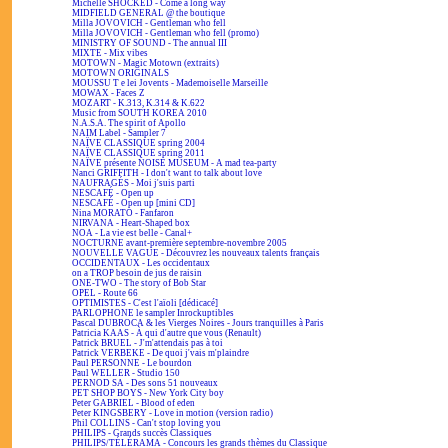
Michelle SHOCKED - Come a long way
MIDFIELD GENERAL @ the boutique
Milla JOVOVICH - Gentleman who fell
Milla JOVOVICH - Gentleman who fell (promo)
MINISTRY OF SOUND - The annual III
MIXTE - Mix vibes
MOTOWN - Magic Motown (extraits)
MOTOWN ORIGINALS
MOUSSU T e lei Jovents - Mademoiselle Marseille
MOWAX - Faces Z
MOZART - K.313, K.314 & K.622
Music from SOUTH KOREA 2010
N.A.S.A. The spirit of Apollo
NAIM Label - Sampler 7
NAÏVE CLASSIQUE spring 2004
NAÏVE CLASSIQUE spring 2011
NAÏVE présente NOISE MUSEUM - A mad tea-party
Nanci GRIFFITH - I don't want to talk about love
NAUFRAGÉS - Moi j'suis parti
NESCAFÉ - Open up
NESCAFÉ - Open up [mini CD]
Nina MORATO - Fanfaron
NIRVANA - Heart-Shaped box
NOA - La vie est belle - Canal+
NOCTURNE avant-première septembre-novembre 2005
NOUVELLE VAGUE - Découvrez les nouveaux talents français
OCCIDENTAUX - Les occidentaux
on a TROP besoin de jus de raisin
ONE-TWO - The story of Bob Star
OPEL - Route 66
OPTIMISTES - C'est l'aïoli [dédicacé]
PARLOPHONE le sampler Inrockuptibles
Pascal DUBROCA & les Vierges Noires - Jours tranquilles à Paris
Patricia KAAS - À qui d'autre que vous (Renault)
Patrick BRUEL - J'm'attendais pas à toi
Patrick VERBEKE - De quoi j'vais m'plaindre
Paul PERSONNE - Le bourdon
Paul WELLER - Studio 150
PERNOD SA - Des sons 51 nouveaux
PET SHOP BOYS - New York City boy
Peter GABRIEL - Blood of eden
Peter KINGSBERY - Love in motion (version radio)
Phil COLLINS - Can't stop loving you
PHILIPS - Grands succès Classiques
PHILIPS/TÉLÉRAMA - Concours les grands thèmes du Classique