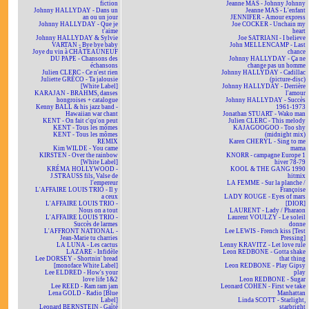
fiction
Jeanne MAS - Johnny Johnny
Johnny HALLYDAY - Dans un
Jeanne MAS - L'enfant
an ou un jour
JENNIFER - Amour express
Johnny HALLYDAY - Que je
Joe COCKER - Unchain my
t'aime
heart
Johnny HALLYDAY & Sylvie
Joe SATRIANI - I believe
VARTAN - Bye bye baby
John MELLENCAMP - Last
Joye du vin à CHÂTEAUNEUF
chance
DU PAPE - Chansons des
Johnny HALLYDAY - Ça ne
échansons
change pas un homme
Julien CLERC - Ce n'est rien
Johnny HALLYDAY - Cadillac
Juliette GRÉCO - Ta jalousie
(picture-disc)
[White Label]
Johnny HALLYDAY - Derrière
KARAJAN - BRAHMS, danses
l'amour
hongroises + catalogue
Johnny HALLYDAY - Succès
Kenny BALL & his jazz band -
1961-1973
Hawaiian war chant
Jonathan STUART - Wako man
KENT - On fait c'qu'on peut
Julien CLERC - This melody
KENT - Tous les mômes
KAJAGOOGOO - Too shy
KENT - Tous les mômes
(midnight mix)
REMIX
Karen CHERYL - Sing to me
Kim WILDE - You came
mama
KIRSTEN - Over the rainbow
KNORR - campagne Europe 1
[White Label]
hiver 78-79
KRÉMA HOLLYWOOD -
KOOL & THE GANG 1990
J.STRAUSS fils, Valse de
hitmix
l'empereur
LA FEMME - Sur la planche /
L'AFFAIRE LOUIS TRIO - Il y
Françoise
a ceux
LADY ROUGE - Eyes of mars
L'AFFAIRE LOUIS TRIO -
[DIOR]
Nous on a tout
LAURENT - Lady / Pharaon
L'AFFAIRE LOUIS TRIO -
Laurent VOULZY - Le soleil
Succès de larmes
donne
L'AFFRONT NATIONAL -
Lee LEWIS - French kiss [Test
Jean-Marie tu charries
Pressing]
LA LUNA - Les cactus
Lenny KRAVITZ - Let love rule
LAZARE - Infidèle
Leon REDBONE - Gotta shake
Lee DORSEY - Shortnin' bread
that thing
[monoface White Label]
Leon REDBONE - Play Gipsy
Lee ELDRED - How's your
play
love life 1&2
Leon REDBONE - Sugar
Lee REED - Ram ram jam
Leonard COHEN - First we take
Lena GOLD - Radio [Blue
Manhattan
Label]
Linda SCOTT - Starlight,
Leonard BERNSTEIN - Gaîté
starbright