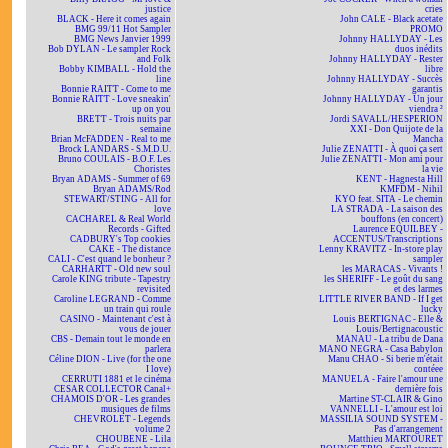
justice
cries
BLACK - Here it comes again
John CALE - Black acetate
BMG 99/11 Hot Sampler
PROMO
BMG News Janvier 1999
Johnny HALLYDAY - Les
Bob DYLAN - Le sampler Rock
duos inédits
and Folk
Johnny HALLYDAY - Rester
Bobby KIMBALL - Hold the
libre
line
Johnny HALLYDAY - Succès
Bonnie RAITT - Come to me
garantis
Bonnie RAITT - Love sneakin'
Johnny HALLYDAY - Un jour
up on you
viendra ²
BRETT - Trois nuits par
Jordi SAVALL/HESPERION
semaine
XXI - Don Quijote de la
Brian McFADDEN - Real to me
Mancha
Brock LANDARS - S.M.D.U.
Julie ZENATTI - À quoi ça sert
Bruno COULAIS - B.O.F. Les
Julie ZENATTI - Mon ami pour
Choristes
la vie
Bryan ADAMS - Summer of 69
KENT - Hagnesta Hill
Bryan ADAMS/Rod
KMFDM - Nihil
STEWART/STING - All for
KYO feat. SITA - Le chemin
love
LA STRADA - La saison des
CACHAREL & Real World
bouffons (en concert)
Records - Gifted
Laurence EQUILBEY -
CADBURY's Top cookies
ACCENTUS/Transcriptions
CAKE - The distance
Lenny KRAVITZ - In-store play
CALI - C'est quand le bonheur ?
sampler
CARHARTT - Old new soul
les MARACAS - Vivants !
Carole KING tribute - Tapestry
les SHERIFF - Le goût du sang
revisited
et des larmes
Caroline LEGRAND - Comme
LITTLE RIVER BAND - If I get
un train qui roule
lucky
CASINO - Maintenant c'est à
Louis BERTIGNAC - Elle &
vous de jouer
Louis/Bertignacoustic
CBS - Demain tout le monde en
MANAU - La tribu de Dana
parlera
MANO NEGRA - Casa Babylon
Céline DION - Live (for the one
Manu CHAO - Si berie m'était
I love)
contéee
CERRUTI 1881 et le cinéma
MANUELA - Faire l'amour une
CESAR COLLECTOR Canal+
dernière fois
CHAMOIS D'OR - Les grandes
Martine ST-CLAIR & Gino
musiques de films
VANNELLI - L'amour est loi
CHEVROLET - Legends
MASSILIA SOUND SYSTEM -
volume 2
Pas d'arrangement
CHOUBENE - Lila
Matthieu MARTOURET