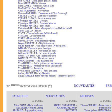
Tom JONES - Green green grass of home
Tony STEFANIDIS - Visions
Trini LOPEZ - America / Kansas City
Van McCOY - Soul Cha Cha
VAN MORRISON - Ivory tower
Vanessa PARADIS - L'amour en soi [Test Pressing]
VELVET GLOVE - Last day of summer
VELVET GLOVE - Sweet was my rose
Véronique RIVIÈRE - Georges
Véronique RIVIÈRE - Première Manche
Véronique RIVIÈRE - Tout court
Victoria ABRIL - Baby when you kiss me [White Label]
Viktor LAZLO - Baisers
VINYL - The nobody men [White Label]
VIVALDI - Le chardonneret
VIXEN - How much love
Warren ZEVON - Sentimental hygiene
Wayne CAMPBELL - Night time rose
WEST & BYRD - Final kiss of love [White Label]
WHAM - Where did your heart go
William SHELLER - Fier et fou de vous
William SHELLER - Le carnet à spirale
WON TON TON - Can I come near you
WONDER STUFF - The size of a cow
WOODENTOPS - You make me feel
Yves DUTEIL - J'ai la guitare qui me démange
Yves DUTEIL - Prendre un enfant (à Martine)
Yves DUTEIL - Tarentelle
Yves SAINT-LAURENT - Paris je t'aime
Zachary RICHARD - My Nanette
Ziggy MARLEY & the Melody Makers - Tomorrow people
2014/2026
ici
NOUVEAUTÉS
PRE
©b
Re℗roduction interdite (
)
CATALOGUE
NOUVEAUTÉS
ARCHIVES
33 TOURS
33 TOURS
33 TOURS
Alice DONA - De la tendresse
ABBÉ J. SYLVESTRE -
25 ans d'ISRAËL - Renaissance
[ACÉTATE + White Label]
CHAMBORIGAUD
d'une nation
ALLIANZ - Top pop for young
[ACÉTATE]
33ème gala de l'UNION des