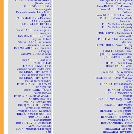
OLYMPICS - Mine exclusively
Philippe RUSSO - En pleine
[White Label]
lumière [Test Pressing]
ORCHESTRE ROUGE -
Pierre BACHELET - Écris-moi
Seconds grate
Pierre BACHELET - Elle est
Parade de variétés LA VACHE
d'ailleurs
QUI RIT
Pierre BACHELET - Les corons
PARIS MATCH - Le Pape Jean
PIGALLE - Dans la salle du
XXIII vous parle
bar-tabac...
PARIS PALACE HOTEL -
PIJON - Cache-cache party
Ramona
PIJON - Cache-cache party
Pascal DANEL - Les neiges du
(remix)
Kilimandjaro
PINK FLOYD - Another brick
PASSION FODDER - I'd sell
in the Wall ²
my soul to God
PORTE MENTAUX - Combat
Patricia KAAS - Une dernière
des races
semaine à New York
POWER ROCK - Saxon & Deep
Paul McCARTNEY - Once upon
Purple
a long ago
PRINCE - Alphabet street
Paul SIMON - The obvious
QUEEN - I want to break free
child
QUEENSRYCHE - Silent
Paula ABDUL - Rush rush
lucidity
PAULETTE de
R.E.M. - The one I love
L'AJACCIENNE - Ça se
Rachid TAHA - Barbès
corse/La boudeuse (dédicacé)
[remixes]
Peter KINGSBERY - Love in
Ray CHARLES - Without a
motion (remix radio edit)
song (1 & 2)
Peter KINGSBERY - Love in
REAL THING - Stone cold love
motion (version radio)
affair
Petula CLARK - Don't cry for
RENAUD - It is not because
me Argentina
you are
Petula CLARK - The old
RENAUD - Jonathan
fashioned way
RENAUD - Marchand de
Petula CLARK/Junior MAGLI -
cailloux
SP biface Juke-Box
RENAUD - Miss Maggie [Juke-
Phil RAY - Save our star
Box]
Philippe GUYOT - Les yeux
RENAUD - Miss Maggie
cernés [Test Pressing]
[Promo]
Philippe SAISSE - Kelbomek
RENAUD - Mistral gagnant
PHILIPS - Vœux de Noël 1958
RENAUD - P'tit voleur
Pierre BACHELET -
RENAULT 4 - Re-prenez le
Marionnettiste
volant avec FANGIO
Pierre LEFEBVRE - 2 succès de
Richie SAMBORA - Mister
Mireille MATHIEU
bluesman
PIJON - Mensonges d'une nuit
Rika ZARAÏ - Aba-nibi
d'été
Rika ZARAÏ - Hava netse