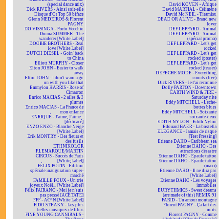
(special dance mix)
David KOVEN - Afrique
Dick RIVERS - Ainsi soit-elle
David MARTIAL - Célimène
Disque d'Or Top 50 biface
David Mc NEIL - Tiramisu
Glenn MEDEIROS & Florent
DEAD OR ALIVE - Brand new
PAGNY
lover
DO VISSINGA - Porto Vecchio
DEF LEPPARD - Animal
Donna SUMMER - The
DEF LEPPARD - Animal
wanderer [White Label]
(spécial promo)
DOOBIE BROTHERS - Real
DEF LEPPARD - Let's get
love [White Label]
rocked
DUTCH DIESEL - Goin' back
DEF LEPPARD - Let's get
to China
rocked (poster)
Elliott MURPHY - Closer
DEF LEPPARD - Let's get
Elton JOHN - Easier to walk
rocked (teaser)
away
DEPECHE MODE - Everything
Elton JOHN - I don't wanna go
counts (live)
on with you like that
Dick RIVERS - Je t'ai reconnue
Emmylou HARRIS - Rose of
Dolly PARTON - Downtown
Cimarron
EARTH WIND & FIRE -
Enrico MACIAS - 2 ailes & 3
Saturday nite
plumes
Eddy MITCHELL - Lèche-
Enrico MACIAS - La France de
bottes blues
mon enfance
Eddy MITCHELL - Soixante
ENRIQUÉ - J'aime, J'aime...
soixante-deux
[dédicacé]
EDITH NYLON - Edith Nylon
ENZO ENZO - Blanche Neige
Edouard BAER - La bostella
[White Label]
ELEGANCE - Jamais de risque
Erik MONTRY - Des fleurs et
[Test Pressing]
des fusils
Etienne DAHO - Caribbean sea
ETHNIKOLOR
Etienne DAHO - Des
F.LEMARQUE/MARTIN
attractions désastre
CIRCUS - Succès de Paris
Etienne DAHO - Epaule tattoo
[White Label]
Etienne DAHO - Epaule tattoo
FÉLIX POTIN - Édition
(maxi)
spéciale inauguration super-
Etienne DAHO - Il ne dira pas
marché
[White Label]
FAMILLE FOUX - Un très
Etienne DAHO - Les voyages
joyeux Noël... [White Label]
immobiles
Félix FAIRANO - Moi je n'suis
EURYTHMICS - Sweet dreams
pas pressé [ACÉTATE]
(are made of this) REMIX 91
FFF - AC² N [White Label]
FARID - Un amour montagne
FIDO STEAKY - Les plus
Florent PAGNY - Ça fait des
belles musiques de films
nuits
FINE YOUNG CANNIBALS -
Florent PAGNY - Comme