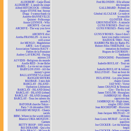
ALDEBERT - Carpe Diem
Fred BLONDIN - Elle allume
ALDEBERT - L'année du singe
des bougies
Alfred HITCHCOCK - 100ème
GALLIMARD - Poèmes en
Angie STONE feat. Snoop
chansons
Dogg - I wanna thank ya
Général ALCAZAR - Le rude et
Annette BANNEVILLE
le sensible
Quintet - Folksongs
GLOSTER - Kiss
Annie LENNOX - Why
GROUNDATION - A miracle
ARCHIVE - Get out
GUNS N'ROSES - Don't cry
ARCHIVE - The way you love
GUNS N'ROSES - Pretty tied
me
up
ARCHIVE:disc
GUNS N'ROSES - Since I don't
Aretha FRANKLIN - A rose is
have you (radio version)
still a rose
HADOUK TRIO - Now
Art MENGO - Magdeleine
HARIBO Pik Mix by Radio FG
ARTE - Les 4 saisons
Hubert-Félix THIÉFAINE - La
Association Valentin HAÜY -
tentation du bonheur
Fables de la Fontaine
Hugues de COURSON -
Audrey LAVERGNE - Facing
Sankanda
mirrors 2.0
INDOCHINE - Punishment
AUVIDIS - Religions du monde
park
Axelle RED - Je me fâche
Isabelle BOULAY - Tout un
BABEL - La vie est un cirque
jour
BABYLON ZOO - All the
Isabelle BOULAY & Johnny
money's gone
HALLYDAY - Tout au bout de
BALLANTINE'S Le rituel
nos peines
BANGER SISTERS
ISULATINE - Les plus beaux
BAOBAB - 3 mix dub
chants Corses
BARCLAY - ISLAND -
JAD WIO - Victor
Opération Libération
James CHANCE & Terminal
BARCLAY - ISLAND [bleu]
City - The fix is in
BARCLAY - ISLAND [crème]
James TAYLOR - Hourglass
BARCLAY - ISLAND [orange]
JAMIROQUAI - Black
BARCLAY - Tous les talents du
capricorn day
monde 2
JAMIROQUAI - High times,
BATOFAR cherche Tokyo -
singles 1992-2006
Paris 7-16 décembre 2001
Jean ROCHEFORT - Histoires
BAYARD MUSIQUE - Chants
de voyages
sacrés
Jean-Jacques MILTEAU - JJ
BBM - Where in the world (edit)
Milteau
Béatrice URIA-MONZON -
Jean-Louis MURAT - Le cri du
Carmen
papillon
BETTY BOOP - 1001 nuits
Joe COCKER - Let the healing
Bill DERAIME - Qui a bu
begin
Billy BRAGG - Mr love &
Joe COCKER - When a woman