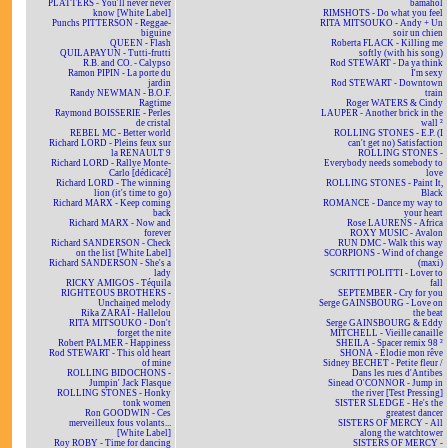
PLATTERS - You'll never never
bamahol
know [White Label]
RIMSHOTS - Do what you feel
Punchs PITTERSON - Reggae-
RITA MITSOUKO - Andy + Un
biguine
soir un chien
QUEEN - Flash
Roberta FLACK - Killing me
QUILAPAYUN - Tutti-frutti
softly (with his song)
R.B. and CO. - Calypso
Rod STEWART - Da ya think
Ramon PIPIN - La porte du
I'm sexy
jardin
Rod STEWART - Downtown
Randy NEWMAN - B.O.F.
train
Ragtime
Roger WATERS & Cindy
Raymond BOISSERIE - Perles
LAUPER - Another brick in the
de cristal
wall ²
REBEL MC - Better world
ROLLING STONES - E.P. (I
Richard LORD - Pleins feux sur
can't get no) Satisfaction
la RENAULT 9
ROLLING STONES -
Richard LORD - Rallye Monte-
Everybody needs somebody to
Carlo [dédicacé]
love
Richard LORD - The winning
ROLLING STONES - Paint It,
lion (it's time to go)
Black
Richard MARX - Keep coming
ROMANCE - Dance my way to
back
your heart
Richard MARX - Now and
Rose LAURENS - Africa
forever
ROXY MUSIC - Avalon
Richard SANDERSON - Check
RUN DMC - Walk this way
on the list [White Label]
SCORPIONS - Wind of change
Richard SANDERSON - She's a
(maxi)
lady
SCRITTI POLITTI - Lover to
RICKY AMIGOS - Téquila
fall
RIGHTEOUS BROTHERS -
SEPTEMBER - Cry for you
Unchained melody
Serge GAINSBOURG - Love on
Rika ZARAÏ - Hallelou
the beat
RITA MITSOUKO - Don't
Serge GAINSBOURG & Eddy
forget the nite
MITCHELL - Vieille canaille
Robert PALMER - Happiness
SHEILA - Spacer remix 98 ²
Rod STEWART - This old heart
SHONA - Elodie mon rêve
of mine
Sidney BECHET - Petite fleur /
ROLLING BIDOCHONS -
Dans les rues d'Antibes
Jumpin' Jack Flasque
Sinead O'CONNOR - Jump in
ROLLING STONES - Honky
the river [Test Pressing]
tonk women
SISTER SLEDGE - He's the
Ron GOODWIN - Ces
greatest dancer
merveilleux fous volants...
SISTERS OF MERCY - All
[White Label]
along the watchtower
Roy ROBY - Time for dancing
SISTERS OF MERCY -