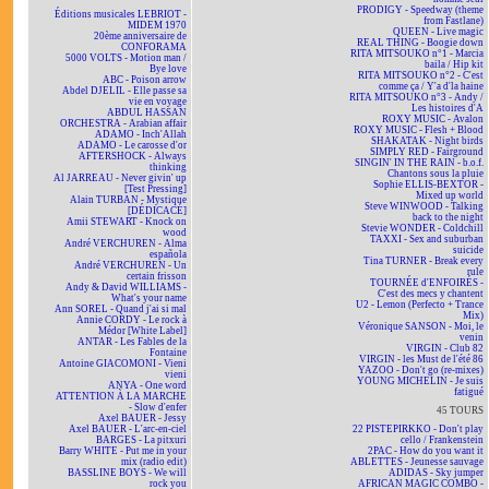
PRODIGY - Speedway (theme
Éditions musicales LEBRIOT -
from Fastlane)
MIDEM 1970
QUEEN - Live magic
20ème anniversaire de
REAL THING - Boogie down
CONFORAMA
RITA MITSOUKO n°1 - Marcia
5000 VOLTS - Motion man /
baila / Hip kit
Bye love
RITA MITSOUKO n°2 - C'est
ABC - Poison arrow
comme ça / Y'a d'la haine
Abdel DJELIL - Elle passe sa
RITA MITSOUKO n°3 - Andy /
vie en voyage
Les histoires d'A
ABDUL HASSAN
ROXY MUSIC - Avalon
ORCHESTRA - Arabian affair
ROXY MUSIC - Flesh + Blood
ADAMO - Inch'Allah
SHAKATAK - Night birds
ADAMO - Le carosse d'or
SIMPLY RED - Fairground
AFTERSHOCK - Always
SINGIN' IN THE RAIN - b.o.f.
thinking
Chantons sous la pluie
Al JARREAU - Never givin' up
Sophie ELLIS-BEXTOR -
[Test Pressing]
Mixed up world
Alain TURBAN - Mystique
Steve WINWOOD - Talking
[DÉDICACÉ]
back to the night
Amii STEWART - Knock on
Stevie WONDER - Coldchill
wood
TAXXI - Sex and suburban
André VERCHUREN - Alma
suicide
española
Tina TURNER - Break every
André VERCHUREN - Un
rule
certain frisson
TOURNÉE d'ENFOIRÉS -
Andy & David WILLIAMS -
C'est des mecs y chantent
What's your name
U2 - Lemon (Perfecto + Trance
Ann SOREL - Quand j'ai si mal
Mix)
Annie CORDY - Le rock à
Véronique SANSON - Moi, le
Médor [White Label]
venin
ANTAR - Les Fables de la
VIRGIN - Club 82
Fontaine
VIRGIN - les Must de l'été 86
Antoine GIACOMONI - Vieni
YAZOO - Don't go (re-mixes)
vieni
YOUNG MICHELIN - Je suis
ANYA - One word
fatigué
ATTENTION À LA MARCHE
- Slow d'enfer
45 TOURS
Axel BAUER - Jessy
Axel BAUER - L'arc-en-ciel
22 PISTEPIRKKO - Don't play
BARGES - La pitxuri
cello / Frankenstein
Barry WHITE - Put me in your
2PAC - How do you want it
mix (radio edit)
ABLETTES - Jeunesse sauvage
BASSLINE BOYS - We will
ADIDAS - Sky jumper
rock you
AFRICAN MAGIC COMBO -