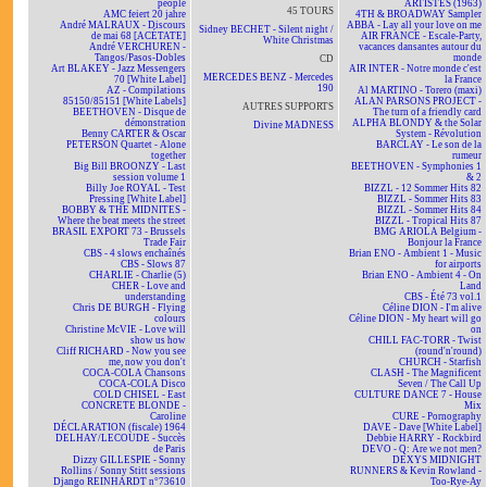
people
ARTISTES (1963)
45 TOURS
AMC feiert 20 jahre
4TH & BROADWAY Sampler
André MALRAUX - Discours
ABBA - Lay all your love on me
Sidney BECHET - Silent night /
de mai 68 [ACÉTATE]
AIR FRANCE - Escale-Party,
White Christmas
André VERCHUREN -
vacances dansantes autour du
Tangos/Pasos-Dobles
monde
CD
Art BLAKEY - Jazz Messengers
AIR INTER - Notre monde c'est
MERCEDES BENZ - Mercedes
70 [White Label]
la France
190
AZ - Compilations
Al MARTINO - Torero (maxi)
85150/85151 [White Labels]
ALAN PARSONS PROJECT -
AUTRES SUPPORTS
BEETHOVEN - Disque de
The turn of a friendly card
démonstration
ALPHA BLONDY & the Solar
Divine MADNESS
Benny CARTER & Oscar
System - Révolution
PETERSON Quartet - Alone
BARCLAY - Le son de la
together
rumeur
Big Bill BROONZY - Last
BEETHOVEN - Symphonies 1
session volume 1
& 2
Billy Joe ROYAL - Test
BIZZL - 12 Sommer Hits 82
Pressing [White Label]
BIZZL - Sommer Hits 83
BOBBY & THE MIDNITES -
BIZZL - Sommer Hits 84
Where the beat meets the street
BIZZL - Tropical Hits 87
BRASIL EXPORT 73 - Brussels
BMG ARIOLA Belgium -
Trade Fair
Bonjour la France
CBS - 4 slows enchaînés
Brian ENO - Ambient 1 - Music
CBS - Slows 87
for airports
CHARLIE - Charlie (5)
Brian ENO - Ambient 4 - On
CHER - Love and
Land
understanding
CBS - Été 73 vol.1
Chris DE BURGH - Flying
Céline DION - I'm alive
colours
Céline DION - My heart will go
Christine McVIE - Love will
on
show us how
CHILL FAC-TORR - Twist
Cliff RICHARD - Now you see
(round'n'round)
me, now you don't
CHURCH - Starfish
COCA-COLA Chansons
CLASH - The Magnificent
COCA-COLA Disco
Seven / The Call Up
COLD CHISEL - East
CULTURE DANCE 7 - House
CONCRETE BLONDE -
Mix
Caroline
CURE - Pornography
DÉCLARATION (fiscale) 1964
DAVE - Dave [White Label]
DELHAY/LECOUDE - Succès
Debbie HARRY - Rockbird
de Paris
DEVO - Q: Are we not men?
Dizzy GILLESPIE - Sonny
DEXYS MIDNIGHT
Rollins / Sonny Stitt sessions
RUNNERS & Kevin Rowland -
Django REINHARDT n°73610
Too-Rye-Ay