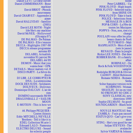
Daniel LEVI - Le cœur ouvert
home
Daniel ZIMMERMANN - Bone
Peter GABRIEL - Up
machine
PINK FLOYD - High hopes
David BRIOT - Phonik
PINK FLOYD - Selected tracks
mouvement
from SHINE ON
David CHARVET - Apprendre à
PINK FLOYD - Take it back
aimer
POLICE - Selections from
David HALLYDAY - Satellite
MESSAGE IN A BOX
(2005)
POP & CORN - La Fête de
David LEE ROTH - Night
toutes les Musiques
life/She's my machine
POPPYS - Non, non, rien n'a
David McNEIL - Hollywood
changé
(Olympia 97)
POULAIN vous offre les plus
DE PALMAS - De Palmas
beaux chants de Noël
DE PALMAS - Elle s'ennuie
PUTUMAYO - Mali
DECCA - Highlights 1997-98
RASPIGAOUS - Mois d'août
DECCA release programme
(sers le jaune)
autumn 89
RENAUD - Dans la jungle
DELABEL Actualités
Rickie LEE JONES - Dat dere
novembre 95 janvier 96
ROBBER BANK - It's a family
DELABEL été 99
affair
DEMON - Music that you
ROBINEAU - On
wanna hear + EPK
Rock & Folk WOODSTOCK
DETAILS - Music matters vol. 8
sampler
DISCO PARTY - La fièvre du
Rodolphe BURGER & Olivier
disco
CADIOT - Hôtel Robinson
DJ LBR - LE CORRUPTEUR
Romane SERDA - Romane
DNA - La serenissima
Serda
DOCK DES SUDS - Solidaires
Scène française version rock
DOLIVEUX - Doliveux
SCORPIONS - Woman
Dominique DALCAN - L'air de
SHAOLIN - Ici on en veut
rien
SO FRENCHY SO CHIC 2
DOMINO nouveautés 98/99
SONY CLASSICAL new
DRAGONBALL Z + SAILOR
directions 1999
MOON
Sophie ZELMANI - So good
E-MOTION - This is how we
SOUNDGARDEN - Black hole
are
sun
éd. Philippe PICQUIER -
SOUS LE MANTEAU feat.
Contes chinois
ZAMBLA - J'suis pas rassuré
Eddy MITCHELL/NEVILLE
STATUS QUO - Can't give you
Brothers - Tell it like it is
more
EDEL Collection 96 acte 1
STING - She's too good for me
Edouard LALO - Namouna
Sufjan STEVENS - The
ELECTRO DELUXE - Sound
avalanche
for eclectic people
Sylvie VARTAN & Johnny