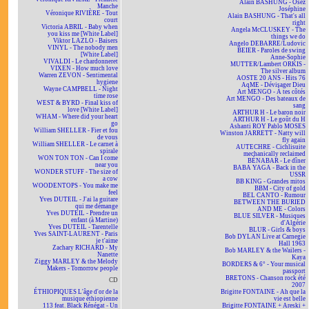
Alain BASHUNG - Osez
Manche
Joséphine
Véronique RIVIÈRE - Tout
Alain BASHUNG - That's all
court
right
Victoria ABRIL - Baby when
Angela McCLUSKEY - The
you kiss me [White Label]
things we do
Viktor LAZLO - Baisers
Angelo DEBARRE/Ludovic
VINYL - The nobody men
BEIER - Paroles de swing
[White Label]
Anne-Sophie
VIVALDI - Le chardonneret
MUTTER/Lambert ORKIS -
VIXEN - How much love
The silver album
Warren ZEVON - Sentimental
AOSTE 20 ANS - Hits 76
hygiene
AqME - Dévisager Dieu
Wayne CAMPBELL - Night
Art MENGO - À tes côtés
time rose
Art MENGO - Des bateaux de
WEST & BYRD - Final kiss of
sang
love [White Label]
ARTHUR H - Le baron noir
WHAM - Where did your heart
ARTHUR H - Le goût du H
go
Ashanti ROY Pablo MOSES
William SHELLER - Fier et fou
Winston JARRETT - Natty will
de vous
fly again
William SHELLER - Le carnet à
AUTECHRE - Cichlisuite
spirale
mechanically reclaimed
WON TON TON - Can I come
BÉNABAR - Le dîner
near you
BABA YAGA - Back in the
WONDER STUFF - The size of
USSR
a cow
BB KING - Grandes mitos
WOODENTOPS - You make me
BBM - City of gold
feel
BEL CANTO - Rumour
Yves DUTEIL - J'ai la guitare
BETWEEN THE BURIED
qui me démange
AND ME - Colors
Yves DUTEIL - Prendre un
BLUE SILVER - Musiques
enfant (à Martine)
d'Algérie
Yves DUTEIL - Tarentelle
BLUR - Girls & boys
Yves SAINT-LAURENT - Paris
Bob DYLAN Live at Carnegie
je t'aime
Hall 1963
Zachary RICHARD - My
Bob MARLEY & the Wailers -
Nanette
Kaya
Ziggy MARLEY & the Melody
BORDERS & 6° - Your musical
Makers - Tomorrow people
passport
BRETONS - Chanson rock été
CD
2007
ÉTHIOPIQUES L'âge d'or de la
Brigitte FONTAINE - Ah que la
musique éthiopienne
vie est belle
113 feat. Black Rénégat - Un
Brigitte FONTAINE + Areski +