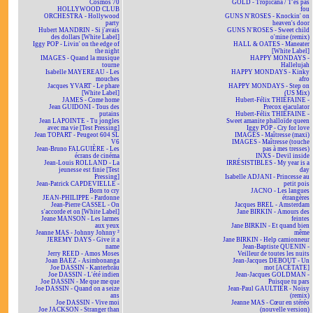
Cosmos 70
GOLD - Tropicana / T'es pas
HOLLYWOOD CLUB
fou
ORCHESTRA - Hollywood
GUNS N'ROSES - Knockin' on
party
heaven's door
Hubert MANDRIN - Si j'avais
GUNS N'ROSES - Sweet child
des dollars [White Label]
o'mine (remix)
Iggy POP - Livin' on the edge of
HALL & OATES - Maneater
the night
[White Label]
IMAGES - Quand la musique
HAPPY MONDAYS -
tourne
Hallelujah
Isabelle MAYEREAU - Les
HAPPY MONDAYS - Kinky
mouches
afro
Jacques YVART - Le phare
HAPPY MONDAYS - Step on
[White Label]
(US Mix)
JAMES - Come home
Hubert-Félix THIÉFAINE -
Jean GUIDONI - Tous des
Precox ejaculator
putains
Hubert-Félix THIÉFAINE -
Jean LAPOINTE - Tu jongles
Sweet amanite phalloïde queen
avec ma vie [Test Pressing]
Iggy POP - Cry for love
Jean TOPART - Peugeot 604 SL
IMAGES - Maîtresse (maxi)
V6
IMAGES - Maîtresse (touche
Jean-Bruno FALGUIÈRE - Les
pas à mes tresses)
écrans de cinéma
INXS - Devil inside
Jean-Louis ROLLAND - La
IRRÉSISTIBLES - My year is a
jeunesse est finie [Test
day
Pressing]
Isabelle ADJANI - Princesse au
Jean-Patrick CAPDEVIELLE -
petit pois
Born to cry
JACNO - Les langues
JEAN-PHILIPPE - Pardonne
étrangères
Jean-Pierre CASSEL - On
Jacques BREL - Amsterdam
s'accorde et on [White Label]
Jane BIRKIN - Amours des
Jeane MANSON - Les larmes
feintes
aux yeux
Jane BIRKIN - Et quand bien
Jeanne MAS - Johnny Johnny ²
même
JEREMY DAYS - Give it a
Jane BIRKIN - Help camionneur
name
Jean-Baptiste QUENIN -
Jerry REED - Amos Moses
Veilleur de toutes les nuits
Joan BAEZ - Asimbonanga
Jean-Jacques DEBOUT - Un
Joe DASSIN - Kanterbräu
mot [ACÉTATE]
Joe DASSIN - L'été indien
Jean-Jacques GOLDMAN -
Joe DASSIN - Me que me que
Puisque tu pars
Joe DASSIN - Quand on a seize
Jean-Paul GAULTIER - Noisy
ans
(remix)
Joe DASSIN - Vive moi
Jeanne MAS - Cœur en stéréo
Joe JACKSON - Stranger than
(nouvelle version)