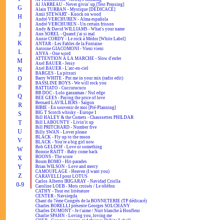
Al JARREAU - Never givin' up [Test Pressing]
G
Alain TURBAN - Mystique [DÉDICACÉ]
Amii STEWART - Knock on wood
H
André VERCHUREN - Alma española
André VERCHUREN - Un certain frisson
I
Andy & David WILLIAMS - What's your name
J
Ann SOREL - Quand j'ai si mal
Annie CORDY - Le rock à Médor [White Label]
K
ANTAR - Les Fables de la Fontaine
Antoine GIACOMONI - Vieni vieni
L
ANYA - One word
ATTENTION À LA MARCHE - Slow d'enfer
M
Axel BAUER - Jessy
Axel BAUER - L'arc-en-ciel
N
BARGES - La pitxuri
O
Barry WHITE - Put me in your mix (radio edit)
BASSLINE BOYS - We will rock you
P
BATTIATO - Cuccurucucu
BB DOC - Lolo ganzaman / Nul edge
Q
BEE GEES - Paying the price of love
Bernard LAVILLIERS - Saïgon
R
BIBIE - En souvenir de moi [Pré-Planning]
BIG T Scotch whisky - Europe 1
S
Bill HALEY & the Comets - Chaussettes PHILDAR
T
Bill LABOUNTY - Livin'it up
Bill PRITCHARD - Number five
U
Billy SWAN - Lover please
BLACK - Fly up to the moon
V
BLACK - You're a big girl now
Bob GELDOF - Love or something
W
Bonnie RAITT - Baby come back
BOONS - The score
X
Boum BOMO - Hit-parades
Y
Brian WILSON - Love and mercy
CAMOUFLAGE - Heaven (I want you)
Z
CARAVELLI pour LOTUS
Carlos Alberto IRIGARAY - Navidad Criolla
0-9
Caroline LOEB - Mots croisés / Le téléfon
CATHY - Tout est littérature
CENTER - Navsiegda
Chant du 7ème Congrès de la BONNETERIE (TP dédicacé)
Charles BORELLI présente Georges SOLCHANY
Charles DUMONT - Je t'aime / Nuit blanche à Honfleur
Charlie SPAHN - Loving you, loving me