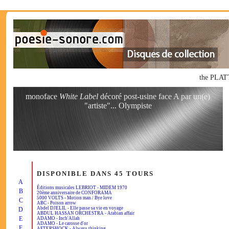
the PLATT
monoface
White Label
décoré post-usine face A par un(e)
"artiste"... Olympiste
DISPONIBLE DANS 45 TOURS
A
Éditions musicales LEBRIOT - MIDEM 1970
B
20ème anniversaire de CONFORAMA
5000 VOLTS - Motion man / Bye love
C
ABC - Poison arrow
Abdel DJELIL - Elle passe sa vie en voyage
D
ABDUL HASSAN ORCHESTRA - Arabian affair
E
ADAMO - Inch'Allah
ADAMO - Le carosse d'or
F
AFTERSHOCK - Always thinking