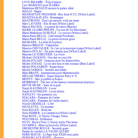
LOVE BIZARRE - Trop d'amour
Luis MARIANO pour IZARRA
Madeleine RENAUD raconte le palais idéal
MAGGI - Magie
MANHATTAN TRANSFER - Boy from N.Y.C. [White Label]
MANITAS de PLATA - Hommages
MANTRONIX - Don't go messin' with my heart
Marc LAVOINE - Fils de moi [White Label]
Marcel PAGNOL - La partie de cartes (Marius)
MARIE-CLAIRE/PHILIPS - Un soir de Vie Parisienne
Marie-Madeleine DURUFLÉ - Le coucou [White Label]
Marie-Paule BELLE - Café renard/Nosferatu
Marie-Paule BELLE - La petite écriture grise
MASKARA - La reine de la playa
Maurice BIRAUD - Végétaline
Maurice CHEVALIER - Si c'est ça la musique à papa [White Label]
Maurice DULAC - Du pain chaque jour [White Label]
Maxime LE FORESTIER - La visite
Michael JACKSON - One day in your life
Michel FUGAIN - Chanson pour les demoiselles
Michel JONASZ - Le roi des fous et des oiseaux [Blue Label]
Michel POLNAREFF - Kama Sutra
Michel SARDOU - Interdit aux bébés
Mike BRANT - Summertime pour Mademoiselle
MILLIAT FRÈRES - Super Surprise Party n° 8
MONTY - Moi je préfère la France
MORRISSEY - The last of the famous international playboys
MOVIE MUSIC - Stars de la pub
Natali KAUFMANN - Lover
Natali KAUFMANN - Lover (bleu)
NATALYS - Ses premiers cris
NIAGARA - Flammes de l'enfer
NIAGARA - Flammes de l'enfer (maxi)
Nicole CROISILLE - L'été
NICOLETTA - Un homme
Nina HAGEN - Hold me
Nino FERRER - La Carmencita [White Label]
Nino ROTA - O Venise, Venaga, Venus
NOUCHKAÏ - Différence
NUTS - Rock'n'Nuts 2, Wooly bully/The letter
OLYMPICS - Mine exclusively [White Label]
ORCHESTRE ROUGE - Seconds grate
Parade de variétés LA VACHE QUI RIT
PARIS MATCH - Le Pape Jean XXIII vous parle
PARIS PALACE HOTEL - Ramona