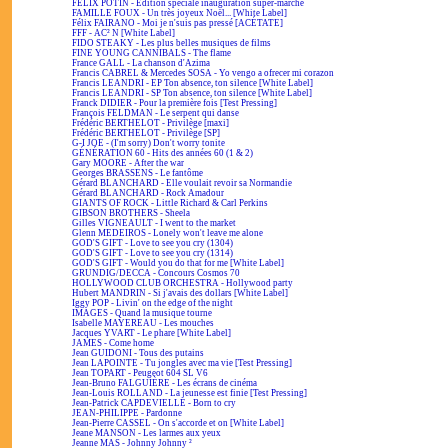
FÉLIX POTIN - Édition spéciale inauguration super-marché
FAMILLE FOUX - Un très joyeux Noël... [White Label]
Félix FAIRANO - Moi je n'suis pas pressé [ACÉTATE]
FFF - AC² N [White Label]
FIDO STEAKY - Les plus belles musiques de films
FINE YOUNG CANNIBALS - The flame
France GALL - La chanson d'Azima
Francis CABREL & Mercedes SOSA - Yo vengo a ofrecer mi corazon
Francis LEANDRI - EP Ton absence, ton silence [White Label]
Francis LEANDRI - SP Ton absence, ton silence [White Label]
Franck DIDIER - Pour la première fois [Test Pressing]
François FELDMAN - Le serpent qui danse
Frédéric BERTHELOT - Privilège [maxi]
Frédéric BERTHELOT - Privilège [SP]
G-I JOE - (I'm sorry) Don't worry tonite
GÉNÉRATION 60 - Hits des années 60 (1 & 2)
Gary MOORE - After the war
Georges BRASSENS - Le fantôme
Gérard BLANCHARD - Elle voulait revoir sa Normandie
Gérard BLANCHARD - Rock Amadour
GIANTS OF ROCK - Little Richard & Carl Perkins
GIBSON BROTHERS - Sheela
Gilles VIGNEAULT - I went to the market
Glenn MEDEIROS - Lonely won't leave me alone
GOD'S GIFT - Love to see you cry (1304)
GOD'S GIFT - Love to see you cry (1314)
GOD'S GIFT - Would you do that for me [White Label]
GRUNDIG/DECCA - Concours Cosmos 70
HOLLYWOOD CLUB ORCHESTRA - Hollywood party
Hubert MANDRIN - Si j'avais des dollars [White Label]
Iggy POP - Livin' on the edge of the night
IMAGES - Quand la musique tourne
Isabelle MAYEREAU - Les mouches
Jacques YVART - Le phare [White Label]
JAMES - Come home
Jean GUIDONI - Tous des putains
Jean LAPOINTE - Tu jongles avec ma vie [Test Pressing]
Jean TOPART - Peugeot 604 SL V6
Jean-Bruno FALGUIÈRE - Les écrans de cinéma
Jean-Louis ROLLAND - La jeunesse est finie [Test Pressing]
Jean-Patrick CAPDEVIELLE - Born to cry
JEAN-PHILIPPE - Pardonne
Jean-Pierre CASSEL - On s'accorde et on [White Label]
Jeane MANSON - Les larmes aux yeux
Jeanne MAS - Johnny Johnny ²