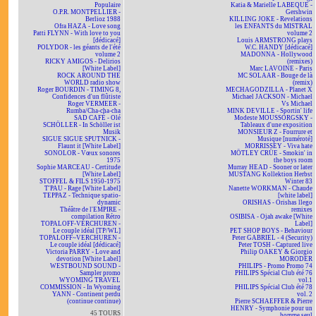
Populaire
Katia & Marielle LABEQUE -
O.P.R. MONTPELLIER -
Gershwin
Berlioz 1988
KILLING JOKE - Revelations
Ofra HAZA - Love song
les ENFANTS du MISTRAL
Patti FLYNN - With love to you
volume 2
[dédicacé]
Louis ARMSTRONG plays
POLYDOR - les géants de l'été
W.C. HANDY [dédicacé]
volume 2
MADONNA - Hollywood
RICKY AMIGOS - Delirios
(remixes)
[White Label]
Marc LAVOINE - Paris
ROCK AROUND THE
MC SOLAAR - Bouge de là
WORLD radio show
(remix)
Roger BOURDIN - TIMING 8,
MECHAGODZILLA - Planet X
Confidences d'un flûtiste
Michael JACKSON - Michael
Roger VERMEER -
Vs Michael
Rumba/Cha-cha-cha
MINK DEVILLE - Sportin' life
SAD CAFÉ - Olé
Modeste MOUSSORGSKY -
SCHÖLLER - In Schöller ist
Tableaux d'une exposition
Musik
MONSIEUR Z - Fourrure et
SIGUE SIGUE SPUTNICK -
Musique [numéroté]
Flaunt it [White Label]
MORRISSEY - Viva hate
SONOLOR - Vœux sonores
MÖTLEY CRÜE - Smokin' in
1975
the boys room
Sophie MARCEAU - Certitude
Murray HEAD - Sooner or later
[White Label]
MUSTANG Kollektion Herbst
STOFFEL & FILS 1950-1975
Winter 83
T'PAU - Rage [White Label]
Nanette WORKMAN - Chaude
TEPPAZ - Technique spatio-
[white label]
dynamic
ORISHAS - Orishas llego
Théâtre de l'EMPIRE -
remixes
compilation Rétro
OSIBISA - Ojah awake [White
TOPALOFF-VERCHUREN -
Label]
Le couple idéal [TP/WL]
PET SHOP BOYS - Behaviour
TOPALOFF~VERCHUREN -
Peter GABRIEL - 4 (Security)
Le couple idéal [dédicacé]
Peter TOSH - Captured live
Victoria PARRY - Love and
Philip OAKEY & Giorgio
devotion [White Label]
MORODER
WESTBOUND SOUND -
PHILIPS - Promo Promo 74
Sampler promo
PHILIPS Spécial Club été 76
WYOMING TRAVEL
vol.1
COMMISSION - In Wyoming
PHILIPS Spécial Club été 78
YANN - Continent perdu
vol. 2
(continue continue)
Pierre SCHAEFFER & Pierre
HENRY - Symphonie pour un
45 TOURS
homme seul