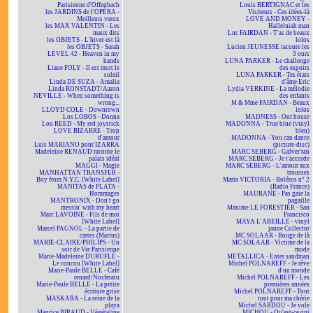
Parisienne d'Offenbach
Louis BERTIGNAC et les
les JARDINS de l'OPÉRA -
Visiteurs - Ces idées-là
Meilleurs vœux
LOVE AND MONEY -
les MAX VALENTIN - Les
Halleluiah man
maux dits
Luc FAIRDAN - T'as de beaux
les OBJETS - L'hiver est là
lolos
les OBJETS - Sarah
Lucien JEUNESSE raconte les
LEVEL 42 - Heaven in my
3 ours
hands
LUNA PARKER - Le challenge
Liane FOLY - Il est mort le
des espoirs
soleil
LUNA PARKER - Tes états
Linda DE SUZA - Amalia
d'âme Eric
Linda RONSTADT/Aaron
Lydia VERKINE - La mélodie
NEVILLE - When something is
des enfants
wrong...
M & Mme FAIRDAN - Beaux
LLOYD COLE - Downtown
lolos
Los LOBOS - Donna
MADNESS - Our house
Lou REED - My red joystick
MADONNA - True blue (vinyl
LOVE BIZARRE - Trop
bleu)
d'amour
MADONNA - You can dance
Luis MARIANO pour IZARRA
(picture-disc)
Madeleine RENAUD raconte le
MARC SEBERG - Galver'ran
palais idéal
MARC SEBERG - Je t'accorde
MAGGI - Magie
MARC SEBERG - L'amour aux
MANHATTAN TRANSFER -
trousses
Boy from N.Y.C. [White Label]
Maria VICTORIA - Boléros n° 2
MANITAS de PLATA -
(Radio France)
Hommages
MAURANE - Pas gaie la
MANTRONIX - Don't go
pagaille
messin' with my heart
Maxime LE FORESTIER - San
Marc LAVOINE - Fils de moi
Francisco
[White Label]
MAYA L'ABEILLE - vinyl
Marcel PAGNOL - La partie de
jaune Collector
cartes (Marius)
MC SOLAAR - Bouge de là
MARIE-CLAIRE/PHILIPS - Un
MC SOLAAR - Victime de la
soir de Vie Parisienne
mode
Marie-Madeleine DURUFLÉ -
METALLICA - Enter sandman
Le coucou [White Label]
Michel POLNAREFF - Je rêve
Marie-Paule BELLE - Café
d'un monde
renard/Nosferatu
Michel POLNAREFF - Les
Marie-Paule BELLE - La petite
premières années
écriture grise
Michel POLNAREFF - Tout
MASKARA - La reine de la
tout pour ma chérie
playa
Michel SARDOU - Je vole
Maurice BIRAUD - Végétaline
MICHOU - Qu'est-ce qui