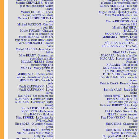
Maurice CHEVALIER - Si c'est
m'attend à la rentrée (dédicacé)
ça la musique à papa [White
Mickey NEWBURY - Blue sky
Label]
shining [White Label]
Maurice DULAC - Du pain
Miguel BOSÉ - Quand ça va mal
chaque jour [White Label]
Mike MAREEN - Here I am
Maxime LE FORESTIER - La
[White Label]
visite
Minnie RIPERTON - Stick
Michael JACKSON - One day
together 1 & 2
in your life
Mireille MATHIEU -
Michel FUGAIN - Chanson
BARCLAY
pour les demoiselles
MOON RAY - Comanchero
Michel JONASZ - Le roi des
MORIARTY - Jimmy / Enjoy
fous et des oiseaux [Blue Label]
the silence
Michel POLNAREFF - Kama
NÉGRESSES VERTES - IL
Sutra
NÉGRESSES VERTES - Zobi
Michel SARDOU - Interdit aux
la mouche
bébés
NIAGARA - Assez !
Mike BRANT - Summertime
NIAGARA - Je dois m'en aller
pour Mademoiselle
NIAGARA - Psychotrope [Test
MILLIAT FRÈRES - Super
Pressing]
Surprise Party n° 8
NIAGARA - Tchiki boum
MONTY - Moi je préfère la
NOVECENTO - Come to me
France
O-ZONE - Dragostea din teï
MORRISSEY - The last of the
PÉPIT' SHOW - Aye Pépito !
famous international playboys
Pascale CHAMBRY - Les mots
MOVIE MUSIC - Stars de la
du jour
pub
Patricia KAAS - Kennedy Rose
Natali KAUFMANN - Lover
(remix)
Natali KAUFMANN - Lover
Patricia KAAS - Regarde les
(bleu)
riches
NATALYS - Ses premiers cris
Patrick JUVET - Lady night
NIAGARA - Flammes de l'enfer
Patrick SÉBASTIEN - Tu
NIAGARA - Flammes de l'enfer
t'laisses aller (ma vieille)
(maxi)
Paul-Jean BOROWSKY - L'âge
Nicole CROISILLE - L'été
de diamant
NICOLETTA - Un homme
PEARL JAM - Given to fly
Nina HAGEN - Hold me
PERET - Late mi corazon
Nino FERRER - La Carmencita
Pete TOWNSHEND - Face the
[White Label]
face
Nino ROTA - O Venise, Venaga,
Phil O'KINS - Chasseur de
Venus
charme
NOUCHKAÏ - Différence
Phil O'KINS - Chasseur de
NUTS - Rock'n'Nuts 2, Wooly
charme [Test Pressing]
bully/The letter
Philippe LAVIL - EP 4 Titres