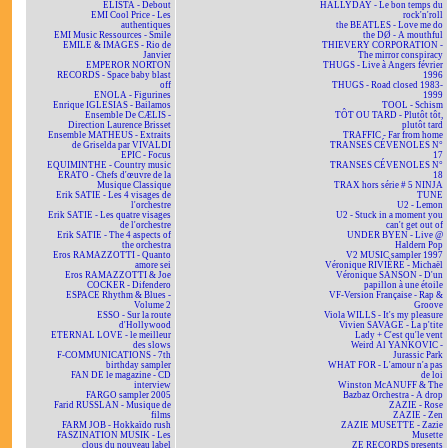
ELISTA - Debout
HALLYDAY - Le bon temps du
EMI Cool Price - Les
rock'n'roll
authentiques
the BEATLES - Love me do
EMI Music Ressources - Smile
the DØ - A mouthful
EMILE & IMAGES - Rio de
THIEVERY CORPORATION -
Janvier
The mirror conspiracy
EMPEROR NORTON
THUGS - Live à Angers février
RECORDS - Space baby blast
1996
off
THUGS - Road closed 1983-
ENOLA - Figurines
1999
Enrique IGLESIAS - Bailamos
TOOL - Schism
Ensemble De CÆLIS -
TÔT OU TARD - Plutôt tôt,
Direction Laurence Brisset
plutôt tard
Ensemble MATHEUS - Extraits
TRAFFIC - Far from home
de Griselda par VIVALDI
TRANSES CÉVENOLES N°
EPIC - Focus
17
EQUIMINTHE - Country music
TRANSES CÉVENOLES N°
ERATO - Chefs d'œuvre de la
18
Musique Classique
TRAX hors série # 5 NINJA
Erik SATIE - Les 4 visages de
TUNE
l'orchestre
U2 - Lemon
Erik SATIE - Les quatre visages
U2 - Stuck in a moment you
de l'orchestre
can't get out of
Erik SATIE - The 4 aspects of
UNDER BYEN - Live @
the orchestra
Haldern Pop
Eros RAMAZZOTTI - Quanto
V2 MUSIC sampler 1997
amore sei
Véronique RIVIÈRE - Michaël
Eros RAMAZZOTTI & Joe
Véronique SANSON - D'un
COCKER - Difendero
papillon à une étoile
ESPACE Rhythm & Blues -
VF-Version Française - Rap &
Volume 2
Groove
ESSO - Sur la route
Viola WILLS - It's my pleasure
d'Hollywood
Vivien SAVAGE - La p'tite
ETERNAL LOVE - le meilleur
Lady + C'est qu'le vent
des slows
Weird Al YANKOVIC -
F-COMMUNICATIONS - 7th
Jurassic Park
birthday sampler
WHAT FOR - L'amour n'a pas
FAN DE le magazine - CD
de loi
interview
Winston McANUFF & The
FARGO sampler 2005
Bazbaz Orchestra - A drop
Farid RUSSLAN - Musique de
ZAZIE - Rose
films
ZAZIE - Zen
FARM JOB - Hokkaïdo rush
ZAZIE MUSETTE - Zazie
FASZINATION MUSIK - Les
Musette
clous du nouveau label
ZE RECORDS presents