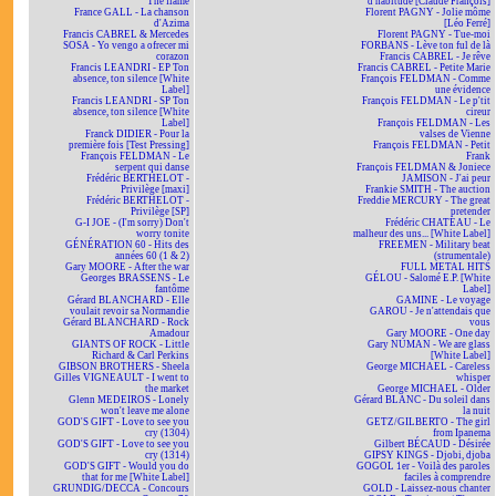
The flame
d'habitude [Claude François]
France GALL - La chanson
Florent PAGNY - Jolie môme
d'Azima
[Léo Ferré]
Francis CABREL & Mercedes
Florent PAGNY - Tue-moi
SOSA - Yo vengo a ofrecer mi
FORBANS - Lève ton ful de là
corazon
Francis CABREL - Je rêve
Francis LEANDRI - EP Ton
Francis CABREL - Petite Marie
absence, ton silence [White
François FELDMAN - Comme
Label]
une évidence
Francis LEANDRI - SP Ton
François FELDMAN - Le p'tit
absence, ton silence [White
cireur
Label]
François FELDMAN - Les
Franck DIDIER - Pour la
valses de Vienne
première fois [Test Pressing]
François FELDMAN - Petit
François FELDMAN - Le
Frank
serpent qui danse
François FELDMAN & Joniece
Frédéric BERTHELOT -
JAMISON - J'ai peur
Privilège [maxi]
Frankie SMITH - The auction
Frédéric BERTHELOT -
Freddie MERCURY - The great
Privilège [SP]
pretender
G-I JOE - (I'm sorry) Don't
Frédéric CHATEAU - Le
worry tonite
malheur des uns... [White Label]
GÉNÉRATION 60 - Hits des
FREEMEN - Military beat
années 60 (1 & 2)
(strumentale)
Gary MOORE - After the war
FULL METAL HITS
Georges BRASSENS - Le
GÉLOU - Salomé E.P. [White
fantôme
Label]
Gérard BLANCHARD - Elle
GAMINE - Le voyage
voulait revoir sa Normandie
GAROU - Je n'attendais que
Gérard BLANCHARD - Rock
vous
Amadour
Gary MOORE - One day
GIANTS OF ROCK - Little
Gary NUMAN - We are glass
Richard & Carl Perkins
[White Label]
GIBSON BROTHERS - Sheela
George MICHAEL - Careless
Gilles VIGNEAULT - I went to
whisper
the market
George MICHAEL - Older
Glenn MEDEIROS - Lonely
Gérard BLANC - Du soleil dans
won't leave me alone
la nuit
GOD'S GIFT - Love to see you
GETZ/GILBERTO - The girl
cry (1304)
from Ipanema
GOD'S GIFT - Love to see you
Gilbert BÉCAUD - Désirée
cry (1314)
GIPSY KINGS - Djobi, djoba
GOD'S GIFT - Would you do
GOGOL 1er - Voilà des paroles
that for me [White Label]
faciles à comprendre
GRUNDIG/DECCA - Concours
GOLD - Laissez-nous chanter