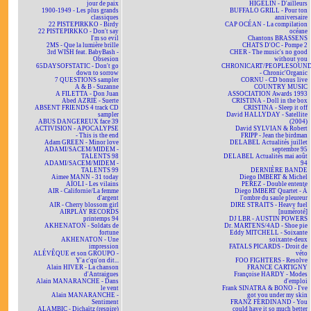
jour de paix
HIGELIN - D'ailleurs
1900-1949 - Les plus grands
BUFFALO GRILL - Pour ton
classiques
anniversaire
22 PISTEPIRKKO - Birdy
CAP OCÉAN - La compilation
22 PISTEPIRKKO - Don't say
océane
I'm so evil
Chantons BRASSENS
2MS - Que la lumière brille
CHATS D'OC - Pompe 2
3rd WISH feat. BabyBash -
CHER - The music's no good
Obsesion
without you
65DAYSOFSTATIC - Don't go
CHRONICART/PEOPLESOUN
down to sorrow
- Chronic'Organic
7 QUESTIONS sampler
CORNU - CD bonus live
A & B - Suzanne
COUNTRY MUSIC
A FILETTA - Don Juan
ASSOCIATION Awards 1993
Abed AZRIÉ - Suerte
CRISTINA - Doll in the box
ABSENT FRIENDS 4 track CD
CRISTINA - Sleep it off
sampler
David HALLYDAY - Satellite
ABUS DANGEREUX face 39
(2004)
ACTIVISION - APOCALYPSE
David SYLVIAN & Robert
- This is the end
FRIPP - Jean the birdman
Adam GREEN - Minor love
DELABEL Actualités juillet
ADAMI/SACEM/MIDEM -
septembre 95
TALENTS 98
DELABEL Actualités mai août
ADAMI/SACEM/MIDEM -
94
TALENTS 99
DERNIÈRE BANDE
Aimee MANN - 31 today
Diego IMBERT & Michel
AÏOLI - Les vilains
PEREZ - Double entente
AIR - Californie/La femme
Diego IMBERT Quartet - À
d'argent
l'ombre du saule pleureur
AIR - Cherry blossom girl
DIRE STRAITS - Heavy fuel
AIRPLAY RECORDS
[numéroté]
printemps 94
DJ LBR - AUSTIN POWERS
AKHENATON - Soldats de
Dr. MARTENS/4AD - Shoe pie
fortune
Eddy MITCHELL - Soixante
AKHENATON - Une
soixante-deux
impression
FATALS PICARDS - Droit de
ALÉVÊQUE et son GROUPO -
véto
Y'a c'qu'on dit...
FOO FIGHTERS - Resolve
Alain HIVER - La chanson
FRANCE CARTIGNY
d'Antraigues
Françoise HARDY - Modes
Alain MANARANCHE - Dans
d'emploi
le vent
Frank SINATRA & BONO - I've
Alain MANARANCHE -
got you under my skin
Sentiment
FRANZ FERDINAND - You
ALAMBIC - Dichaïtz (respire)
could have it so much better