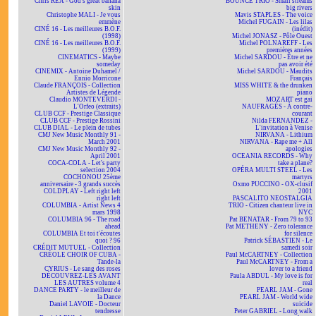
Chris REA - God's great banana
BOUNCE TRIO - Small streams
skin
big rivers
Christophe MALI - Je vous
Mavis STAPLES - The voice
emmène
Michel FUGAIN - Les lilas
CINÉ 16 - Les meilleures B.O.F.
(inédit)
(1998)
Michel JONASZ - Pôle Ouest
CINÉ 16 - Les meilleures B.O.F.
Michel POLNAREFF - Les
(1999)
premières années
CINEMATICS - Maybe
Michel SARDOU - Être et ne
someday
pas avoir été
CINEMIX - Antoine Duhamel /
Michel SARDOU - Maudits
Ennio Morricone
Français
Claude FRANÇOIS - Collection
MISS WHITE & the drunken
Artistes de Légende
piano
Claudio MONTEVERDI -
MOZART est gai
L'Orfeo (extraits)
NAUFRAGÉS - À contre-
CLUB CCF - Prestige Classique
courant
CLUB CCF - Prestige Rossini
Nilda FERNANDEZ -
CLUB DIAL - Le plein de tubes
L'invitation à Venise
CMJ New Music Monthly 91 -
NIRVANA - Lithium
March 2001
NIRVANA - Rape me + All
CMJ New Music Monthly 92 -
apologies
April 2001
OCEANIA RECORDS - Why
COCA-COLA - Let's party
take a plane?
selection 2004
OPÉRA MULTI STEEL - Les
COCHONOU 25ème
martyrs
anniversaire - 3 grands succès
Oxmo PUCCINO - OX-clusif
COLDPLAY - Left right left
2001
right left
PASCALITO NEOSTALGIA
COLUMBIA - Artist News 4
TRIO - Citizen chanteur live in
mars 1998
NYC
COLUMBIA 96 - The road
Pat BENATAR - From 79 to 93
ahead
Pat METHENY - Zero tolerance
COLUMBIA Et toi t'écoutes
for silence
quoi ? 96
Patrick SÉBASTIEN - Le
CRÉDIT MUTUEL - Collection
samedi soir
CRÉOLE CHOIR OF CUBA -
Paul McCARTNEY - Collection
Tande-la
Paul McCARTNEY - From a
CYRIUS - Le sang des roses
lover to a friend
DÉCOUVREZ-LES AVANT
Paula ABDUL - My love is for
LES AUTRES volume 4
real
DANCE PARTY - le meilleur de
PEARL JAM - Gone
la Dance
PEARL JAM - World wide
Daniel LAVOIE - Docteur
suicide
tendresse
Peter GABRIEL - Long walk