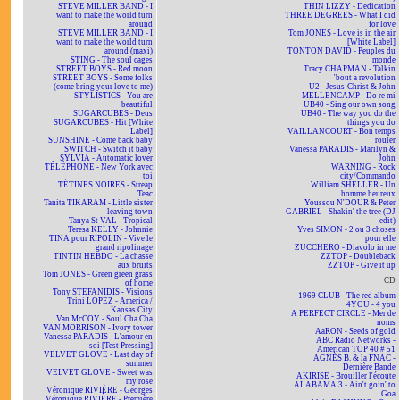
STEVE MILLER BAND - I
THIN LIZZY - Dedication
want to make the world turn
THREE DEGREES - What I did
around
for love
STEVE MILLER BAND - I
Tom JONES - Love is in the air
want to make the world turn
[White Label]
around (maxi)
TONTON DAVID - Peuples du
STING - The soul cages
monde
STREET BOYS - Red moon
Tracy CHAPMAN - Talkin
STREET BOYS - Some folks
'bout a revolution
(come bring your love to me)
U2 - Jesus-Christ & John
STYLISTICS - You are
MELLENCAMP - Do re mi
beautiful
UB40 - Sing our own song
SUGARCUBES - Deus
UB40 - The way you do the
SUGARCUBES - Hit [White
things you do
Label]
VAILLANCOURT - Bon temps
SUNSHINE - Come back baby
rouler
SWITCH - Switch it baby
Vanessa PARADIS - Marilyn &
SYLVIA - Automatic lover
John
TÉLÉPHONE - New York avec
WARNING - Rock
toi
city/Commando
TÉTINES NOIRES - Streap
William SHELLER - Un
Teac
homme heureux
Tanita TIKARAM - Little sister
Youssou N'DOUR & Peter
leaving town
GABRIEL - Shakin' the tree (DJ
Tanya St VAL - Tropical
edit)
Teresa KELLY - Johnnie
Yves SIMON - 2 ou 3 choses
TINA pour RIPOLIN - Vive le
pour elle
grand ripolinage
ZUCCHERO - Diavolo in me
TINTIN HEBDO - La chasse
ZZTOP - Doubleback
aux bruits
ZZTOP - Give it up
Tom JONES - Green green grass
CD
of home
Tony STEFANIDIS - Visions
1969 CLUB - The red album
Trini LOPEZ - America /
4YOU - 4 you
Kansas City
A PERFECT CIRCLE - Mer de
Van McCOY - Soul Cha Cha
noms
VAN MORRISON - Ivory tower
AaRON - Seeds of gold
Vanessa PARADIS - L'amour en
ABC Radio Networks -
soi [Test Pressing]
American TOP 40 # 51
VELVET GLOVE - Last day of
AGNÈS B. & la FNAC -
summer
Dernière Bande
VELVET GLOVE - Sweet was
AKIRISE - Brouiller l'écoute
my rose
ALABAMA 3 - Ain't goin' to
Véronique RIVIÈRE - Georges
Goa
Véronique RIVIÈRE - Première