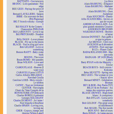
BATTIATO - Cuccurucucu
La chica
BB DOC - Lolo ganzaman / Nul
Alain BASHUNG - Élégance
edge
Alain BASHUNG - Madame
BEE GEES - Paying the price of
rêve
love
Alain BASHUNG - Osez
Bernard LAVILLIERS - Saïgon
Joséphine
BIBIE - En souvenir de moi
Alain SOUCHON - Dandy
[Pré-Planning]
Alfio SCANDURRA - Qu'est-ce
BIG T Scotch whisky - Europe
qui ne va pas
1
AMERICAN BALLADS - Les
Bill HALEY & the Comets -
plus grands moments Country
Chaussettes PHILDAR
ANDERSON BRUFORD
Bill LABOUNTY - Livin'it up
WAKEMAN HOWE - Brother
Bill PRITCHARD - Number
of mine
five
Antoine DONNET - Fais gaffe à
Billy SWAN - Lover please
ce que tu penses...
BLACK - Fly up to the moon
Art MENGO - Côté cour
BLACK - You're a big girl now
AVIGNON au 8 décembre
Bob GELDOF - Love or
AVIONS - Nuit sauvage
something
B-52's - Planet Claire
Bonnie RAITT - Baby come
BAB & ROLANDO 808 - Mas
back
que nada
BOONS - The score
BADGAM - SP 1428 [Black
Boum BOMO - Hit-parades
Label]
Brian WILSON - Love and
Barry RYAN with the Majority -
mercy
Eloïse
CAMOUFLAGE - Heaven (I
BEACH BOYS - Still cruisin /
want you)
Kokomo
CARAVELLI pour LOTUS
Bebu SILVETTI - Spring rain
Carlos Alberto IRIGARAY -
BEE GEES - The woman in you
Navidad Criolla
/ Stayin' alive
Caroline LOEB - Mots croisés /
Bernard MINET - Génération
Le téléfon
Bioman
CATHY - Tout est littérature
BEV & BOB - Hey Paula [T.P.]
CENTER - Navsiegda
BILLY & les Forbans - Au
Chant du 7ème Congrès de la
temps des surprises-parties
BONNETERIE (TP dédicacé)
BLACK CROWES - High head
Charles BORELLI présente
blues / A conspiracy
Georges SOLCHANY
Bob DYLAN - Gotta serve
Charles DUMONT - Je t'aime /
somebody
Nuit blanche à Honfleur
Bob GELDOF - The great song
Charlie SPAHN - Loving you,
of indifference
loving me
Bob SEGER - The fire inside
CHER - Gypsys, tramps and
BON JOVI - Bed of roses
thieves [White Label]
Boris DJIAN - Je t'aime encore