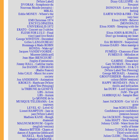
[White Label]
Dizzy GILLESPIE - At
DVORAK - Symphonie du
Newport
Nouveau Monde (extraits) -
DONOVAN - Love is only
MIKAL
feeling
Eddie MONEY - Where's the
EARTH WIND & FIRE - The
party?
very best
EMI Christmas 1974
Elton JOHN - Believe
ENCYCLOPAEDIA
[MONOFACE]
UNIVERSALIS 1972
Elton JOHN - Sleeping with the
ERATO - Concert sur 3 siècles
past
FLESH FOR LULU - Final
Elton JOHN & RUPAUL -
vinyl (and live flesh)
Don't go breaking my heart
George WINSTON - December
(remixes)
Gilles LANGOUREAU
Eric BURDON - Starportrait
Hommage à Mado ROBIN
Etienne DAHO - Mon manège à
HONDA - Wake up!
moi
Jacques VANDEVOORDE -
FUMÉES - Chansons d'hier
Miserere [dédicacé]
FUMÉES II - Mélodies et
Jean-Marc BIENCOURT -
chansons
Jingles d'imitations
GAMINE - Dream boy
Jimmy HALL - Cadillac tracks
Gary NUMAN - New anger
Joe DASSIN - CBS 66343
George HARRISON - 33 & 1/3
(Radio France)
[White Label/Test Pressing]
John CALE - Music for a new
George MICHAEL - Amazing
society
GROOVERIDER - Rainbows of
Jon ANDERSON - Animation
colour (MAW remixes)
KROKUS - Hardware [White
HAPPY MONDAYS - Pills 'n'
Label/Test Pressing]
thrills and bellyaches
la TRIBUNE de GENÈVE
Ian DURY - Lord Upminster
LBS - Action
JAM - The gift
LBS - Aurum
JAMIROQUAI - Sampler Best
Le MONDE de la
of
MUSIQUE/TÉLÉRAMA - Les
Janet JACKSON - Got 'til it's
copieurs
gone
LEVEL 42 - Level 42
Jean SCHULTHEIS -
Lionel HAMPTON - Jazz in
Confidence pour confidence
jazz [White Label]
(remixes house)
Madleen KANE - Rough
Joe JACKSON - Stepping out
diamond
John HIATT - Slow turning
MAGNUM BONUM - Gigolo
Johnny CASH - Water from the
(english version)
wells of home
Maurice BITTER - Chants et
Johnny CLEGG & Savuka -
danses d'Argentine [dédicacé]
Third world child
MAXELL - Rock Sampler
Julien CLERC - This melody
Nathalie CARDONE -
[Test Pressing]