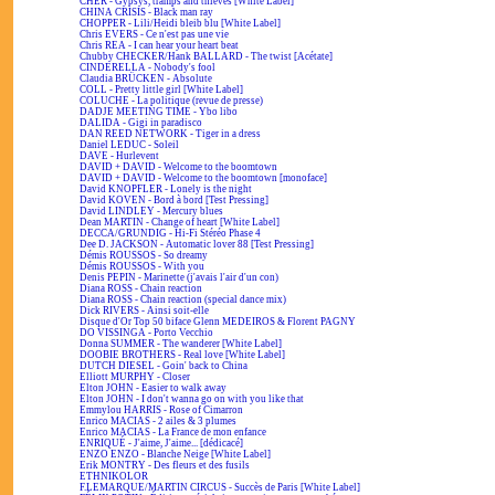
CHER - Gypsys, tramps and thieves [White Label]
CHINA CRISIS - Black man ray
CHOPPER - Lili/Heidi bleib blu [White Label]
Chris EVERS - Ce n'est pas une vie
Chris REA - I can hear your heart beat
Chubby CHECKER/Hank BALLARD - The twist [Acétate]
CINDERELLA - Nobody's fool
Claudia BRÜCKEN - Absolute
COLL - Pretty little girl [White Label]
COLUCHE - La politique (revue de presse)
DADJE MEETING TIME - Ybo libo
DALIDA - Gigi in paradisco
DAN REED NETWORK - Tiger in a dress
Daniel LEDUC - Soleil
DAVE - Hurlevent
DAVID + DAVID - Welcome to the boomtown
DAVID + DAVID - Welcome to the boomtown [monoface]
David KNOPFLER - Lonely is the night
David KOVEN - Bord à bord [Test Pressing]
David LINDLEY - Mercury blues
Dean MARTIN - Change of heart [White Label]
DECCA/GRUNDIG - Hi-Fi Stéréo Phase 4
Dee D. JACKSON - Automatic lover 88 [Test Pressing]
Démis ROUSSOS - So dreamy
Démis ROUSSOS - With you
Denis PEPIN - Marinette (j'avais l'air d'un con)
Diana ROSS - Chain reaction
Diana ROSS - Chain reaction (special dance mix)
Dick RIVERS - Ainsi soit-elle
Disque d'Or Top 50 biface Glenn MEDEIROS & Florent PAGNY
DO VISSINGA - Porto Vecchio
Donna SUMMER - The wanderer [White Label]
DOOBIE BROTHERS - Real love [White Label]
DUTCH DIESEL - Goin' back to China
Elliott MURPHY - Closer
Elton JOHN - Easier to walk away
Elton JOHN - I don't wanna go on with you like that
Emmylou HARRIS - Rose of Cimarron
Enrico MACIAS - 2 ailes & 3 plumes
Enrico MACIAS - La France de mon enfance
ENRIQUÉ - J'aime, J'aime... [dédicacé]
ENZO ENZO - Blanche Neige [White Label]
Erik MONTRY - Des fleurs et des fusils
ETHNIKOLOR
F.LEMARQUE/MARTIN CIRCUS - Succès de Paris [White Label]