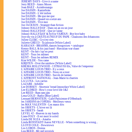
JEREMY DAYS - Give it a name
Jerry REED - Amos Moses
Joan BAEZ - Asimbonanga
Joe DASSIN - Kanterbräu
Joe DASSIN - L'été indien
Joe DASSIN - Me que me que
Joe DASSIN - Quand on a seize ans
Joe DASSIN - Vive moi
Joe JACKSON - Stranger than fiction
Johnny HALLYDAY - Dans un an ou un jour
Johnny HALLYDAY - Que je t'aime
Johnny HALLYDAY & Sylvie VARTAN - Bye bye baby
Joye du vin à CHÂTEAUNEUF DU PAPE - Chansons des échansons
Julien CLERC - Ce n'est rien
Juliette GRÉCO - Ta jalousie [White Label]
KARAJAN - BRAHMS, danses hongroises + catalogue
Kenny BALL & his jazz band - Hawaiian war chant
KENT - On fait c'qu'on peut
KENT - Tous les mômes
KENT - Tous les mômes REMIX
Kim WILDE - You came
KIRSTEN - Over the rainbow [White Label]
KRÉMA HOLLYWOOD - J.STRAUSS fils, Valse de l'empereur
L'AFFAIRE LOUIS TRIO - Il y a ceux
L'AFFAIRE LOUIS TRIO - Nous on a tout
L'AFFAIRE LOUIS TRIO - Succès de larmes
L'AFFRONT NATIONAL - Jean-Marie tu charries
LA LUNA - Les cactus
LAZARE - Infidèle
Lee DORSEY - Shortnin' bread [monoface White Label]
Lee ELDRED - How's your love life 1&2
Lee REED - Ram ram jam
Lena GOLD - Radio [Blue Label]
Leonard BERNSTEIN - Gaîté Parisienne d'Offenbach
les JARDINS de l'OPÉRA - Meilleurs vœux
les MAX VALENTIN - Les maux dits
les OBJETS - L'hiver est là
les OBJETS - Sarah
LEVEL 42 - Heaven in my hands
Liane FOLY - Il est mort le soleil
Linda DE SUZA - Amalia
Linda RONSTADT/Aaron NEVILLE - When something is wrong...
LLOYD COLE - Downtown
Los LOBOS - Donna
Lou REED - My red joystick