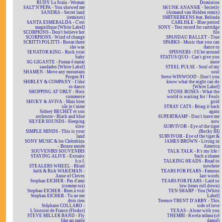
RUDY La Scala - Woman
Dominion
SALT'N'PEPA - You showed me
SKUNK ANANSIE - Secretly
SANDRA - Secret land
(Armand van Helden remix)
(remixes)
SMITHEREENS feat. Belinda
SANTA ESMERALDA - C'est
CARLISLE - Blue period
magnifique [White Label]
SONY - Test record for cartridge
SCORPIONS - Don't believe her
file
SCORPIONS - Wind of change
SPANDAU BALLET - True
SCRITTI POLITTI - Boom there
SPARKS - Music that you can
she was
dance to
SENATOR KING - Rock your
SPINNERS - I'll be around
baby
STATUS QUO - Can't give you
SG GIGANTE - Fumar é matar
more
saudades [White Label]
STEEL PULSE - Soul of my
SHAMEN - Move any mountain
soul
Progen 91
Steve WINWOOD - Don't you
SHIRLEY & COMPANY - I like
know what the night can do
to dance
[White Label]
SHOPPING AT ORLY - Hors
STONE ROSES - What the
commerce
world is waiting for / Fools
SHUKY & AVIVA - Mais bien
gold
sûr je t'aime
STRAY CATS - Bring it back
Sidney BECHET et son
again
orchestre - Black and blue
SUPERTRAMP - Don't leave me
SILVER SOUNDS - Sleeping
now
slow
SURVIVOR - Eye of the tiger
SIMPLE MINDS - This is your
(Rocky III)
land
SURVIVOR - Eye of the tiger &
SONY MUSIC & les Chérubins
JAMES BROWN - Living in
- Bonne année
America
SOUVENIRS SOUVENIRS
TALK TALK - It's my life /
STAYING ALIVE - Extraits
Such a shame
b.o.f.
TALKING HEADS - Road to
STEALERS WHEEL - Blind
nowhere
faith & Rick WAKEMAN -
TEARS FOR FEARS - Famous
Anne of Cleves
last words
Stephan EICHER - Pas d'ami
TEARS FOR FEARS - Laid so
(comme toi)
low (tears roll down)
Stephan EICHER - Rien à voir
TEN SHARP - You [White
Stephan EICHER - Tu ne me
Label]
dois rien
Terence TRENT D'ARBY - This
Stéphane COLLARO -
side of love
L'histoire de France (Flodor)
TEXAS - Alone with you
STEVE MILLER BAND - Fly
THEMBI - Kwela mfana (cé
like an eagle
dansé)