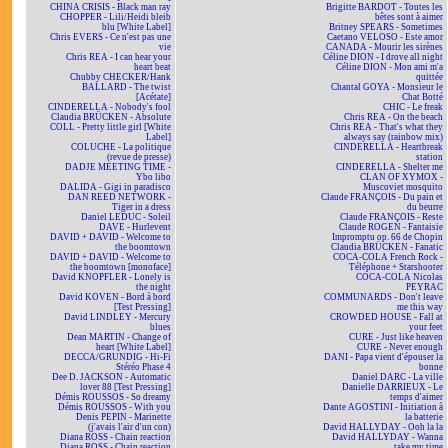
CHINA CRISIS - Black man ray
Brigitte BARDOT - Toutes les
CHOPPER - Lili/Heidi bleib
bêtes sont à aimer
blu [White Label]
Britney SPEARS - Sometimes
Chris EVERS - Ce n'est pas une
Caetano VELOSO - Este amor
vie
CANADA - Mourir les sirènes
Chris REA - I can hear your
Céline DION - I drove all night
heart beat
Céline DION - Mon ami m'a
Chubby CHECKER/Hank
quittée
BALLARD - The twist
Chantal GOYA - Monsieur le
[Acétate]
Chat Botté
CINDERELLA - Nobody's fool
CHIC - Le freak
Claudia BRÜCKEN - Absolute
Chris REA - On the beach
COLL - Pretty little girl [White
Chris REA - That's what they
Label]
always say (rainbow mix)
COLUCHE - La politique
CINDERELLA - Heartbreak
(revue de presse)
station
DADJE MEETING TIME -
CINDERELLA - Shelter me
Ybo libo
CLAN OF XYMOX -
DALIDA - Gigi in paradisco
Muscoviet mosquito
DAN REED NETWORK -
Claude FRANÇOIS - Du pain et
Tiger in a dress
du beurre
Daniel LEDUC - Soleil
Claude FRANÇOIS - Reste
DAVE - Hurlevent
Claude ROGEN - Fantaisie
DAVID + DAVID - Welcome to
Impromptu op. 66 de Chopin
the boomtown
Claudia BRÜCKEN - Fanatic
DAVID + DAVID - Welcome to
COCA-COLA French Rock -
the boomtown [monoface]
Téléphone + Starshooter
David KNOPFLER - Lonely is
COCA-COLA Nicolas
the night
PEYRAC
David KOVEN - Bord à bord
COMMUNARDS - Don't leave
[Test Pressing]
me this way
David LINDLEY - Mercury
CROWDED HOUSE - Fall at
blues
your feet
Dean MARTIN - Change of
CURE - Just like heaven
heart [White Label]
CURE - Never enough
DECCA/GRUNDIG - Hi-Fi
DANI - Papa vient d'épouser la
Stéréo Phase 4
bonne
Dee D. JACKSON - Automatic
Daniel DARC - La ville
lover 88 [Test Pressing]
Danielle DARRIEUX - Le
Démis ROUSSOS - So dreamy
temps d'aimer
Démis ROUSSOS - With you
Dante AGOSTINI - Initiation à
Denis PEPIN - Marinette
la batterie
(j'avais l'air d'un con)
David HALLYDAY - Ooh la la
Diana ROSS - Chain reaction
David HALLYDAY - Wanna
Diana ROSS - Chain reaction
take my time