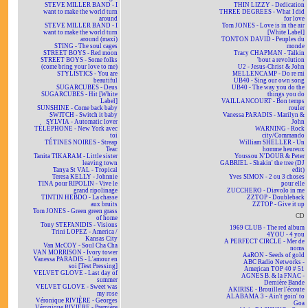
STEVE MILLER BAND - I
THIN LIZZY - Dedication
want to make the world turn
THREE DEGREES - What I did
around
for love
STEVE MILLER BAND - I
Tom JONES - Love is in the air
want to make the world turn
[White Label]
around (maxi)
TONTON DAVID - Peuples du
STING - The soul cages
monde
STREET BOYS - Red moon
Tracy CHAPMAN - Talkin
STREET BOYS - Some folks
'bout a revolution
(come bring your love to me)
U2 - Jesus-Christ & John
STYLISTICS - You are
MELLENCAMP - Do re mi
beautiful
UB40 - Sing our own song
SUGARCUBES - Deus
UB40 - The way you do the
SUGARCUBES - Hit [White
things you do
Label]
VAILLANCOURT - Bon temps
SUNSHINE - Come back baby
rouler
SWITCH - Switch it baby
Vanessa PARADIS - Marilyn &
SYLVIA - Automatic lover
John
TÉLÉPHONE - New York avec
WARNING - Rock
toi
city/Commando
TÉTINES NOIRES - Streap
William SHELLER - Un
Teac
homme heureux
Tanita TIKARAM - Little sister
Youssou N'DOUR & Peter
leaving town
GABRIEL - Shakin' the tree (DJ
Tanya St VAL - Tropical
edit)
Teresa KELLY - Johnnie
Yves SIMON - 2 ou 3 choses
TINA pour RIPOLIN - Vive le
pour elle
grand ripolinage
ZUCCHERO - Diavolo in me
TINTIN HEBDO - La chasse
ZZTOP - Doubleback
aux bruits
ZZTOP - Give it up
Tom JONES - Green green grass
CD
of home
Tony STEFANIDIS - Visions
1969 CLUB - The red album
Trini LOPEZ - America /
4YOU - 4 you
Kansas City
A PERFECT CIRCLE - Mer de
Van McCOY - Soul Cha Cha
noms
VAN MORRISON - Ivory tower
AaRON - Seeds of gold
Vanessa PARADIS - L'amour en
ABC Radio Networks -
soi [Test Pressing]
American TOP 40 # 51
VELVET GLOVE - Last day of
AGNÈS B. & la FNAC -
summer
Dernière Bande
VELVET GLOVE - Sweet was
AKIRISE - Brouiller l'écoute
my rose
ALABAMA 3 - Ain't goin' to
Véronique RIVIÈRE - Georges
Goa
Véronique RIVIÈRE - Première