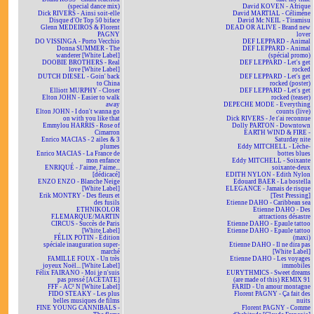
(special dance mix)
David KOVEN - Afrique
Dick RIVERS - Ainsi soit-elle
David MARTIAL - Célimène
Disque d'Or Top 50 biface
David Mc NEIL - Tiramisu
Glenn MEDEIROS & Florent
DEAD OR ALIVE - Brand new
PAGNY
lover
DO VISSINGA - Porto Vecchio
DEF LEPPARD - Animal
Donna SUMMER - The
DEF LEPPARD - Animal
wanderer [White Label]
(spécial promo)
DOOBIE BROTHERS - Real
DEF LEPPARD - Let's get
love [White Label]
rocked
DUTCH DIESEL - Goin' back
DEF LEPPARD - Let's get
to China
rocked (poster)
Elliott MURPHY - Closer
DEF LEPPARD - Let's get
Elton JOHN - Easier to walk
rocked (teaser)
away
DEPECHE MODE - Everything
Elton JOHN - I don't wanna go
counts (live)
on with you like that
Dick RIVERS - Je t'ai reconnue
Emmylou HARRIS - Rose of
Dolly PARTON - Downtown
Cimarron
EARTH WIND & FIRE -
Enrico MACIAS - 2 ailes & 3
Saturday nite
plumes
Eddy MITCHELL - Lèche-
Enrico MACIAS - La France de
bottes blues
mon enfance
Eddy MITCHELL - Soixante
ENRIQUÉ - J'aime, J'aime...
soixante-deux
[dédicacé]
EDITH NYLON - Edith Nylon
ENZO ENZO - Blanche Neige
Edouard BAER - La bostella
[White Label]
ELEGANCE - Jamais de risque
Erik MONTRY - Des fleurs et
[Test Pressing]
des fusils
Etienne DAHO - Caribbean sea
ETHNIKOLOR
Etienne DAHO - Des
F.LEMARQUE/MARTIN
attractions désastre
CIRCUS - Succès de Paris
Etienne DAHO - Epaule tattoo
[White Label]
Etienne DAHO - Epaule tattoo
FÉLIX POTIN - Édition
(maxi)
spéciale inauguration super-
Etienne DAHO - Il ne dira pas
marché
[White Label]
FAMILLE FOUX - Un très
Etienne DAHO - Les voyages
joyeux Noël... [White Label]
immobiles
Félix FAIRANO - Moi je n'suis
EURYTHMICS - Sweet dreams
pas pressé [ACÉTATE]
(are made of this) REMIX 91
FFF - AC² N [White Label]
FARID - Un amour montagne
FIDO STEAKY - Les plus
Florent PAGNY - Ça fait des
belles musiques de films
nuits
FINE YOUNG CANNIBALS -
Florent PAGNY - Comme