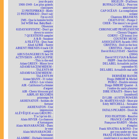
jour de paix
HIGELIN - D'ailleurs
1900-1949 - Les plus grands
BUFFALO GRILL - Pour ton
classiques
anniversaire
22 PISTEPIRKKO - Birdy
CAP OCÉAN - La compilation
22 PISTEPIRKKO - Don't say
océane
I'm so evil
Chantons BRASSENS
2MS - Que la lumière brille
CHATS D'OC - Pompe 2
3rd WISH feat. BabyBash -
CHER - The music's no good
Obsesion
without you
65DAYSOFSTATIC - Don't go
CHRONICART/PEOPLESOUN
down to sorrow
- Chronic'Organic
7 QUESTIONS sampler
CORNU - CD bonus live
A & B - Suzanne
COUNTRY MUSIC
A FILETTA - Don Juan
ASSOCIATION Awards 1993
Abed AZRIÉ - Suerte
CRISTINA - Doll in the box
ABSENT FRIENDS 4 track CD
CRISTINA - Sleep it off
sampler
David HALLYDAY - Satellite
ABUS DANGEREUX face 39
(2004)
ACTIVISION - APOCALYPSE
David SYLVIAN & Robert
- This is the end
FRIPP - Jean the birdman
Adam GREEN - Minor love
DELABEL Actualités juillet
ADAMI/SACEM/MIDEM -
septembre 95
TALENTS 98
DELABEL Actualités mai août
ADAMI/SACEM/MIDEM -
94
TALENTS 99
DERNIÈRE BANDE
Aimee MANN - 31 today
Diego IMBERT & Michel
AÏOLI - Les vilains
PEREZ - Double entente
AIR - Californie/La femme
Diego IMBERT Quartet - À
d'argent
l'ombre du saule pleureur
AIR - Cherry blossom girl
DIRE STRAITS - Heavy fuel
AIRPLAY RECORDS
[numéroté]
printemps 94
DJ LBR - AUSTIN POWERS
AKHENATON - Soldats de
Dr. MARTENS/4AD - Shoe pie
fortune
Eddy MITCHELL - Soixante
AKHENATON - Une
soixante-deux
impression
FATALS PICARDS - Droit de
ALÉVÊQUE et son GROUPO -
véto
Y'a c'qu'on dit...
FOO FIGHTERS - Resolve
Alain HIVER - La chanson
FRANCE CARTIGNY
d'Antraigues
Françoise HARDY - Modes
Alain MANARANCHE - Dans
d'emploi
le vent
Frank SINATRA & BONO - I've
Alain MANARANCHE -
got you under my skin
Sentiment
FRANZ FERDINAND - You
ALAMBIC - Dichaïtz (respire)
could have it so much better