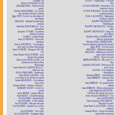
Cosmos 70
GOLD - Tropicana / T'es pas
HOLLYWOOD CLUB
fou
ORCHESTRA - Hollywood
GUNS N'ROSES - Knockin' on
party
heaven's door
Hubert MANDRIN - Si j'avais
GUNS N'ROSES - Sweet child
des dollars [White Label]
o'mine (remix)
Iggy POP - Livin' on the edge of
HALL & OATES - Maneater
the night
[White Label]
IMAGES - Quand la musique
HAPPY MONDAYS -
tourne
Hallelujah
Isabelle MAYEREAU - Les
HAPPY MONDAYS - Kinky
mouches
afro
Jacques YVART - Le phare
HAPPY MONDAYS - Step on
[White Label]
(US Mix)
JAMES - Come home
Hubert-Félix THIÉFAINE -
Jean GUIDONI - Tous des
Precox ejaculator
putains
Hubert-Félix THIÉFAINE -
Jean LAPOINTE - Tu jongles
Sweet amanite phalloïde queen
avec ma vie [Test Pressing]
Iggy POP - Cry for love
Jean TOPART - Peugeot 604 SL
IMAGES - Maîtresse (maxi)
V6
IMAGES - Maîtresse (touche
Jean-Bruno FALGUIÈRE - Les
pas à mes tresses)
écrans de cinéma
INXS - Devil inside
Jean-Louis ROLLAND - La
IRRÉSISTIBLES - My year is a
jeunesse est finie [Test
day
Pressing]
Isabelle ADJANI - Princesse au
Jean-Patrick CAPDEVIELLE -
petit pois
Born to cry
JACNO - Les langues
JEAN-PHILIPPE - Pardonne
étrangères
Jean-Pierre CASSEL - On
Jacques BREL - Amsterdam
s'accorde et on [White Label]
Jane BIRKIN - Amours des
Jeane MANSON - Les larmes
feintes
aux yeux
Jane BIRKIN - Et quand bien
Jeanne MAS - Johnny Johnny ²
même
JEREMY DAYS - Give it a
Jane BIRKIN - Help camionneur
name
Jean-Baptiste QUENIN -
Jerry REED - Amos Moses
Veilleur de toutes les nuits
Joan BAEZ - Asimbonanga
Jean-Jacques DEBOUT - Un
Joe DASSIN - Kanterbräu
mot [ACÉTATE]
Joe DASSIN - L'été indien
Jean-Jacques GOLDMAN -
Joe DASSIN - Me que me que
Puisque tu pars
Joe DASSIN - Quand on a seize
Jean-Paul GAULTIER - Noisy
ans
(remix)
Joe DASSIN - Vive moi
Jeanne MAS - Cœur en stéréo
Joe JACKSON - Stranger than
(nouvelle version)