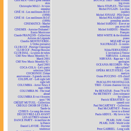
Chris REA - God's great banana
BOUNCE TRIO - Small streams
skin
big rivers
Christophe MALI - Je vous
Mavis STAPLES - The voice
emmène
Michel FUGAIN - Les lilas
CINÉ 16 - Les meilleures B.O.F.
(inédit)
(1998)
Michel JONASZ - Pôle Ouest
CINÉ 16 - Les meilleures B.O.F.
Michel POLNAREFF - Les
(1999)
premières années
CINEMATICS - Maybe
Michel SARDOU - Être et ne
someday
pas avoir été
CINEMIX - Antoine Duhamel /
Michel SARDOU - Maudits
Ennio Morricone
Français
Claude FRANÇOIS - Collection
MISS WHITE & the drunken
Artistes de Légende
piano
Claudio MONTEVERDI -
MOZART est gai
L'Orfeo (extraits)
NAUFRAGÉS - À contre-
CLUB CCF - Prestige Classique
courant
CLUB CCF - Prestige Rossini
Nilda FERNANDEZ -
CLUB DIAL - Le plein de tubes
L'invitation à Venise
CMJ New Music Monthly 91 -
NIRVANA - Lithium
March 2001
NIRVANA - Rape me + All
CMJ New Music Monthly 92 -
apologies
April 2001
OCEANIA RECORDS - Why
COCA-COLA - Let's party
take a plane?
selection 2004
OPÉRA MULTI STEEL - Les
COCHONOU 25ème
martyrs
anniversaire - 3 grands succès
Oxmo PUCCINO - OX-clusif
COLDPLAY - Left right left
2001
right left
PASCALITO NEOSTALGIA
COLUMBIA - Artist News 4
TRIO - Citizen chanteur live in
mars 1998
NYC
COLUMBIA 96 - The road
Pat BENATAR - From 79 to 93
ahead
Pat METHENY - Zero tolerance
COLUMBIA Et toi t'écoutes
for silence
quoi ? 96
Patrick SÉBASTIEN - Le
CRÉDIT MUTUEL - Collection
samedi soir
CRÉOLE CHOIR OF CUBA -
Paul McCARTNEY - Collection
Tande-la
Paul McCARTNEY - From a
CYRIUS - Le sang des roses
lover to a friend
DÉCOUVREZ-LES AVANT
Paula ABDUL - My love is for
LES AUTRES volume 4
real
DANCE PARTY - le meilleur de
PEARL JAM - Gone
la Dance
PEARL JAM - World wide
Daniel LAVOIE - Docteur
suicide
tendresse
Peter GABRIEL - Long walk