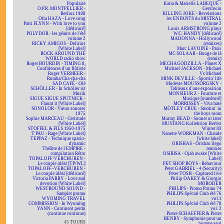
Populaire
Katia & Marielle LABEQUE -
O.P.R. MONTPELLIER -
Gershwin
Berlioz 1988
KILLING JOKE - Revelations
Ofra HAZA - Love song
les ENFANTS du MISTRAL
Patti FLYNN - With love to you
volume 2
[dédicacé]
Louis ARMSTRONG plays
POLYDOR - les géants de l'été
W.C. HANDY [dédicacé]
volume 2
MADONNA - Hollywood
RICKY AMIGOS - Delirios
(remixes)
[White Label]
Marc LAVOINE - Paris
ROCK AROUND THE
MC SOLAAR - Bouge de là
WORLD radio show
(remix)
Roger BOURDIN - TIMING 8,
MECHAGODZILLA - Planet X
Confidences d'un flûtiste
Michael JACKSON - Michael
Roger VERMEER -
Vs Michael
Rumba/Cha-cha-cha
MINK DEVILLE - Sportin' life
SAD CAFÉ - Olé
Modeste MOUSSORGSKY -
SCHÖLLER - In Schöller ist
Tableaux d'une exposition
Musik
MONSIEUR Z - Fourrure et
SIGUE SIGUE SPUTNICK -
Musique [numéroté]
Flaunt it [White Label]
MORRISSEY - Viva hate
SONOLOR - Vœux sonores
MÖTLEY CRÜE - Smokin' in
1975
the boys room
Sophie MARCEAU - Certitude
Murray HEAD - Sooner or later
[White Label]
MUSTANG Kollektion Herbst
STOFFEL & FILS 1950-1975
Winter 83
T'PAU - Rage [White Label]
Nanette WORKMAN - Chaude
TEPPAZ - Technique spatio-
[white label]
dynamic
ORISHAS - Orishas llego
Théâtre de l'EMPIRE -
remixes
compilation Rétro
OSIBISA - Ojah awake [White
TOPALOFF-VERCHUREN -
Label]
Le couple idéal [TP/WL]
PET SHOP BOYS - Behaviour
TOPALOFF~VERCHUREN -
Peter GABRIEL - 4 (Security)
Le couple idéal [dédicacé]
Peter TOSH - Captured live
Victoria PARRY - Love and
Philip OAKEY & Giorgio
devotion [White Label]
MORODER
WESTBOUND SOUND -
PHILIPS - Promo Promo 74
Sampler promo
PHILIPS Spécial Club été 76
WYOMING TRAVEL
vol.1
COMMISSION - In Wyoming
PHILIPS Spécial Club été 78
YANN - Continent perdu
vol. 2
(continue continue)
Pierre SCHAEFFER & Pierre
HENRY - Symphonie pour un
45 TOURS
homme seul