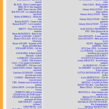
justice
cries
BLACK - Here it comes again
John CALE - Black acetate
BMG 99/11 Hot Sampler
PROMO
BMG News Janvier 1999
Johnny HALLYDAY - Les
Bob DYLAN - Le sampler Rock
duos inédits
and Folk
Johnny HALLYDAY - Rester
Bobby KIMBALL - Hold the
libre
line
Johnny HALLYDAY - Succès
Bonnie RAITT - Come to me
garantis
Bonnie RAITT - Love sneakin'
Johnny HALLYDAY - Un jour
up on you
viendra ²
BRETT - Trois nuits par
Jordi SAVALL/HESPERION
semaine
XXI - Don Quijote de la
Brian McFADDEN - Real to me
Mancha
Brock LANDARS - S.M.D.U.
Julie ZENATTI - À quoi ça sert
Bruno COULAIS - B.O.F. Les
Julie ZENATTI - Mon ami pour
Choristes
la vie
Bryan ADAMS - Summer of 69
KENT - Hagnesta Hill
Bryan ADAMS/Rod
KMFDM - Nihil
STEWART/STING - All for
KYO feat. SITA - Le chemin
love
LA STRADA - La saison des
CACHAREL & Real World
bouffons (en concert)
Records - Gifted
Laurence EQUILBEY -
CADBURY's Top cookies
ACCENTUS/Transcriptions
CAKE - The distance
Lenny KRAVITZ - In-store play
CALI - C'est quand le bonheur ?
sampler
CARHARTT - Old new soul
les MARACAS - Vivants !
Carole KING tribute - Tapestry
les SHERIFF - Le goût du sang
revisited
et des larmes
Caroline LEGRAND - Comme
LITTLE RIVER BAND - If I get
un train qui roule
lucky
CASINO - Maintenant c'est à
Louis BERTIGNAC - Elle &
vous de jouer
Louis/Bertignacoustic
CBS - Demain tout le monde en
MANAU - La tribu de Dana
parlera
MANO NEGRA - Casa Babylon
Céline DION - Live (for the one
Manu CHAO - Si berie m'était
I love)
contéee
CERRUTI 1881 et le cinéma
MANUELA - Faire l'amour une
CESAR COLLECTOR Canal+
dernière fois
CHAMOIS D'OR - Les grandes
Martine ST-CLAIR & Gino
musiques de films
VANNELLI - L'amour est loi
CHEVROLET - Legends
MASSILIA SOUND SYSTEM -
volume 2
Pas d'arrangement
CHOUBENE - Lila
Matthieu MARTOURET