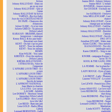
fiction
Jeanne MAS - Johnny Johnny
Johnny HALLYDAY - Dans un
Jeanne MAS - L'enfant
an ou un jour
JENNIFER - Amour express
Johnny HALLYDAY - Que je
Joe COCKER - Unchain my
t'aime
heart
Johnny HALLYDAY & Sylvie
Joe SATRIANI - I believe
VARTAN - Bye bye baby
John MELLENCAMP - Last
Joye du vin à CHÂTEAUNEUF
chance
DU PAPE - Chansons des
Johnny HALLYDAY - Ça ne
échansons
change pas un homme
Julien CLERC - Ce n'est rien
Johnny HALLYDAY - Cadillac
Juliette GRÉCO - Ta jalousie
(picture-disc)
[White Label]
Johnny HALLYDAY - Derrière
KARAJAN - BRAHMS, danses
l'amour
hongroises + catalogue
Johnny HALLYDAY - Succès
Kenny BALL & his jazz band -
1961-1973
Hawaiian war chant
Jonathan STUART - Wako man
KENT - On fait c'qu'on peut
Julien CLERC - This melody
KENT - Tous les mômes
KAJAGOOGOO - Too shy
KENT - Tous les mômes
(midnight mix)
REMIX
Karen CHERYL - Sing to me
Kim WILDE - You came
mama
KIRSTEN - Over the rainbow
KNORR - campagne Europe 1
[White Label]
hiver 78-79
KRÉMA HOLLYWOOD -
KOOL & THE GANG 1990
J.STRAUSS fils, Valse de
hitmix
l'empereur
LA FEMME - Sur la planche /
L'AFFAIRE LOUIS TRIO - Il y
Françoise
a ceux
LADY ROUGE - Eyes of mars
L'AFFAIRE LOUIS TRIO -
[DIOR]
Nous on a tout
LAURENT - Lady / Pharaon
L'AFFAIRE LOUIS TRIO -
Laurent VOULZY - Le soleil
Succès de larmes
donne
L'AFFRONT NATIONAL -
Lee LEWIS - French kiss [Test
Jean-Marie tu charries
Pressing]
LA LUNA - Les cactus
Lenny KRAVITZ - Let love rule
LAZARE - Infidèle
Leon REDBONE - Gotta shake
Lee DORSEY - Shortnin' bread
that thing
[monoface White Label]
Leon REDBONE - Play Gipsy
Lee ELDRED - How's your
play
love life 1&2
Leon REDBONE - Sugar
Lee REED - Ram ram jam
Leonard COHEN - First we take
Lena GOLD - Radio [Blue
Manhattan
Label]
Linda SCOTT - Starlight,
Leonard BERNSTEIN - Gaîté
starbright