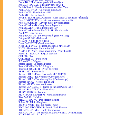
Pascal DANEL - Les neiges du Kilimandjaro
PASSION FODDER - I'd sell my soul to God
Patricia KAAS - Une dernière semaine à New York
Paul McCARTNEY - Once upon a long ago
Paul SIMON - The obvious child
Paula ABDUL - Rush rush
PAULETTE de L'AJACCIENNE - Ça se corse/La boudeuse (dédicacé)
Peter KINGSBERY - Love in motion (remix radio edit)
Peter KINGSBERY - Love in motion (version radio)
Petula CLARK - Don't cry for me Argentina
Petula CLARK - The old fashioned way
Petula CLARK/Junior MAGLI - SP biface Juke-Box
Phil RAY - Save our star
Philippe GUYOT - Les yeux cernés [Test Pressing]
Philippe SAISSE - Kelbomek
PHILIPS - Vœux de Noël 1958
Pierre BACHELET - Marionnettiste
Pierre LEFEBVRE - 2 succès de Mireille MATHIEU
PIJON - Mensonges d'une nuit d'été
PLATTERS - You'll never never know [White Label]
Punchs PITTERSON - Reggae-biguine
QUEEN - Flash
QUILAPAYUN - Tutti-frutti
R.B. and CO. - Calypso
Ramon PIPIN - La porte du jardin
Randy NEWMAN - B.O.F. Ragtime
Raymond BOISSERIE - Perles de cristal
REBEL MC - Better world
Richard LORD - Pleins feux sur la RENAULT 9
Richard LORD - Rallye Monte-Carlo [dédicacé]
Richard LORD - The winning lion (it's time to go)
Richard MARX - Keep coming back
Richard MARX - Now and forever
Richard SANDERSON - Check on the list [White Label]
Richard SANDERSON - She's a lady
RICKY AMIGOS - Téquila
RIGHTEOUS BROTHERS - Unchained melody
Rika ZARAÏ - Hallelou
RITA MITSOUKO - Don't forget the nite
Robert PALMER - Happiness
Rod STEWART - This old heart of mine
ROLLING BIDOCHONS - Jumpin' Jack Flasque
ROLLING STONES - Honky tonk women
Ron GOODWIN - Ces merveilleux fous volants... [White Label]