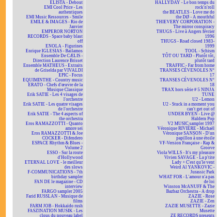
ELISTA - Debout
HALLYDAY - Le bon temps du
EMI Cool Price - Les
rock'n'roll
authentiques
the BEATLES - Love me do
EMI Music Ressources - Smile
the DØ - A mouthful
EMILE & IMAGES - Rio de
THIEVERY CORPORATION -
Janvier
The mirror conspiracy
EMPEROR NORTON
THUGS - Live à Angers février
RECORDS - Space baby blast
1996
off
THUGS - Road closed 1983-
ENOLA - Figurines
1999
Enrique IGLESIAS - Bailamos
TOOL - Schism
Ensemble De CÆLIS -
TÔT OU TARD - Plutôt tôt,
Direction Laurence Brisset
plutôt tard
Ensemble MATHEUS - Extraits
TRAFFIC - Far from home
de Griselda par VIVALDI
TRANSES CÉVENOLES N°
EPIC - Focus
17
EQUIMINTHE - Country music
TRANSES CÉVENOLES N°
ERATO - Chefs d'œuvre de la
18
Musique Classique
TRAX hors série # 5 NINJA
Erik SATIE - Les 4 visages de
TUNE
l'orchestre
U2 - Lemon
Erik SATIE - Les quatre visages
U2 - Stuck in a moment you
de l'orchestre
can't get out of
Erik SATIE - The 4 aspects of
UNDER BYEN - Live @
the orchestra
Haldern Pop
Eros RAMAZZOTTI - Quanto
V2 MUSIC sampler 1997
amore sei
Véronique RIVIÈRE - Michaël
Eros RAMAZZOTTI & Joe
Véronique SANSON - D'un
COCKER - Difendero
papillon à une étoile
ESPACE Rhythm & Blues -
VF-Version Française - Rap &
Volume 2
Groove
ESSO - Sur la route
Viola WILLS - It's my pleasure
d'Hollywood
Vivien SAVAGE - La p'tite
ETERNAL LOVE - le meilleur
Lady + C'est qu'le vent
des slows
Weird Al YANKOVIC -
F-COMMUNICATIONS - 7th
Jurassic Park
birthday sampler
WHAT FOR - L'amour n'a pas
FAN DE le magazine - CD
de loi
interview
Winston McANUFF & The
FARGO sampler 2005
Bazbaz Orchestra - A drop
Farid RUSSLAN - Musique de
ZAZIE - Rose
films
ZAZIE - Zen
FARM JOB - Hokkaïdo rush
ZAZIE MUSETTE - Zazie
FASZINATION MUSIK - Les
Musette
clous du nouveau label
ZE RECORDS presents