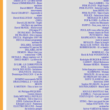
Daniel LEVI - Le cœur ouvert
home
Daniel ZIMMERMANN - Bone
Peter GABRIEL - Up
machine
PINK FLOYD - High hopes
David BRIOT - Phonik
PINK FLOYD - Selected tracks
mouvement
from SHINE ON
David CHARVET - Apprendre à
PINK FLOYD - Take it back
aimer
POLICE - Selections from
David HALLYDAY - Satellite
MESSAGE IN A BOX
(2005)
POP & CORN - La Fête de
David LEE ROTH - Night
toutes les Musiques
life/She's my machine
POPPYS - Non, non, rien n'a
David McNEIL - Hollywood
changé
(Olympia 97)
POULAIN vous offre les plus
DE PALMAS - De Palmas
beaux chants de Noël
DE PALMAS - Elle s'ennuie
PUTUMAYO - Mali
DECCA - Highlights 1997-98
RASPIGAOUS - Mois d'août
DECCA release programme
(sers le jaune)
autumn 89
RENAUD - Dans la jungle
DELABEL Actualités
Rickie LEE JONES - Dat dere
novembre 95 janvier 96
ROBBER BANK - It's a family
DELABEL été 99
affair
DEMON - Music that you
ROBINEAU - On
wanna hear + EPK
Rock & Folk WOODSTOCK
DETAILS - Music matters vol. 8
sampler
DISCO PARTY - La fièvre du
Rodolphe BURGER & Olivier
disco
CADIOT - Hôtel Robinson
DJ LBR - LE CORRUPTEUR
Romane SERDA - Romane
DNA - La serenissima
Serda
DOCK DES SUDS - Solidaires
Scène française version rock
DOLIVEUX - Doliveux
SCORPIONS - Woman
Dominique DALCAN - L'air de
SHAOLIN - Ici on en veut
rien
SO FRENCHY SO CHIC 2
DOMINO nouveautés 98/99
SONY CLASSICAL new
DRAGONBALL Z + SAILOR
directions 1999
MOON
Sophie ZELMANI - So good
E-MOTION - This is how we
SOUNDGARDEN - Black hole
are
sun
éd. Philippe PICQUIER -
SOUS LE MANTEAU feat.
Contes chinois
ZAMBLA - J'suis pas rassuré
Eddy MITCHELL/NEVILLE
STATUS QUO - Can't give you
Brothers - Tell it like it is
more
EDEL Collection 96 acte 1
STING - She's too good for me
Edouard LALO - Namouna
Sufjan STEVENS - The
ELECTRO DELUXE - Sound
avalanche
for eclectic people
Sylvie VARTAN & Johnny