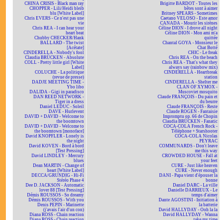
CHINA CRISIS - Black man ray
Brigitte BARDOT - Toutes les
CHOPPER - Lili/Heidi bleib
bêtes sont à aimer
blu [White Label]
Britney SPEARS - Sometimes
Chris EVERS - Ce n'est pas une
Caetano VELOSO - Este amor
vie
CANADA - Mourir les sirènes
Chris REA - I can hear your
Céline DION - I drove all night
heart beat
Céline DION - Mon ami m'a
Chubby CHECKER/Hank
quittée
BALLARD - The twist
Chantal GOYA - Monsieur le
[Acétate]
Chat Botté
CINDERELLA - Nobody's fool
CHIC - Le freak
Claudia BRÜCKEN - Absolute
Chris REA - On the beach
COLL - Pretty little girl [White
Chris REA - That's what they
Label]
always say (rainbow mix)
COLUCHE - La politique
CINDERELLA - Heartbreak
(revue de presse)
station
DADJE MEETING TIME -
CINDERELLA - Shelter me
Ybo libo
CLAN OF XYMOX -
DALIDA - Gigi in paradisco
Muscoviet mosquito
DAN REED NETWORK -
Claude FRANÇOIS - Du pain et
Tiger in a dress
du beurre
Daniel LEDUC - Soleil
Claude FRANÇOIS - Reste
DAVE - Hurlevent
Claude ROGEN - Fantaisie
DAVID + DAVID - Welcome to
Impromptu op. 66 de Chopin
the boomtown
Claudia BRÜCKEN - Fanatic
DAVID + DAVID - Welcome to
COCA-COLA French Rock -
the boomtown [monoface]
Téléphone + Starshooter
David KNOPFLER - Lonely is
COCA-COLA Nicolas
the night
PEYRAC
David KOVEN - Bord à bord
COMMUNARDS - Don't leave
[Test Pressing]
me this way
David LINDLEY - Mercury
CROWDED HOUSE - Fall at
blues
your feet
Dean MARTIN - Change of
CURE - Just like heaven
heart [White Label]
CURE - Never enough
DECCA/GRUNDIG - Hi-Fi
DANI - Papa vient d'épouser la
Stéréo Phase 4
bonne
Dee D. JACKSON - Automatic
Daniel DARC - La ville
lover 88 [Test Pressing]
Danielle DARRIEUX - Le
Démis ROUSSOS - So dreamy
temps d'aimer
Démis ROUSSOS - With you
Dante AGOSTINI - Initiation à
Denis PEPIN - Marinette
la batterie
(j'avais l'air d'un con)
David HALLYDAY - Ooh la la
Diana ROSS - Chain reaction
David HALLYDAY - Wanna
Diana ROSS - Chain reaction
take my time