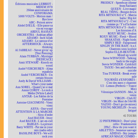
PRODIGY - Speedway (theme
Éditions musicales LEBRIOT -
from Fastlane)
MIDEM 1970
QUEEN - Live magic
20ème anniversaire de
REAL THING - Boogie down
CONFORAMA
RITA MITSOUKO n°1 - Marcia
5000 VOLTS - Motion man /
baila / Hip kit
Bye love
RITA MITSOUKO n°2 - C'est
ABC - Poison arrow
comme ça / Y'a d'la haine
Abdel DJELIL - Elle passe sa
RITA MITSOUKO n°3 - Andy /
vie en voyage
Les histoires d'A
ABDUL HASSAN
ROXY MUSIC - Avalon
ORCHESTRA - Arabian affair
ROXY MUSIC - Flesh + Blood
ADAMO - Inch'Allah
SHAKATAK - Night birds
ADAMO - Le carosse d'or
SIMPLY RED - Fairground
AFTERSHOCK - Always
SINGIN' IN THE RAIN - b.o.f.
thinking
Chantons sous la pluie
Al JARREAU - Never givin' up
Sophie ELLIS-BEXTOR -
[Test Pressing]
Mixed up world
Alain TURBAN - Mystique
Steve WINWOOD - Talking
[DÉDICACÉ]
back to the night
Amii STEWART - Knock on
Stevie WONDER - Coldchill
wood
TAXXI - Sex and suburban
André VERCHUREN - Alma
suicide
española
Tina TURNER - Break every
André VERCHUREN - Un
rule
certain frisson
TOURNÉE d'ENFOIRÉS -
Andy & David WILLIAMS -
C'est des mecs y chantent
What's your name
U2 - Lemon (Perfecto + Trance
Ann SOREL - Quand j'ai si mal
Mix)
Annie CORDY - Le rock à
Véronique SANSON - Moi, le
Médor [White Label]
venin
ANTAR - Les Fables de la
VIRGIN - Club 82
Fontaine
VIRGIN - les Must de l'été 86
Antoine GIACOMONI - Vieni
YAZOO - Don't go (re-mixes)
vieni
YOUNG MICHELIN - Je suis
ANYA - One word
fatigué
ATTENTION À LA MARCHE
- Slow d'enfer
45 TOURS
Axel BAUER - Jessy
Axel BAUER - L'arc-en-ciel
22 PISTEPIRKKO - Don't play
BARGES - La pitxuri
cello / Frankenstein
Barry WHITE - Put me in your
2PAC - How do you want it
mix (radio edit)
ABLETTES - Jeunesse sauvage
BASSLINE BOYS - We will
ADIDAS - Sky jumper
rock you
AFRICAN MAGIC COMBO -