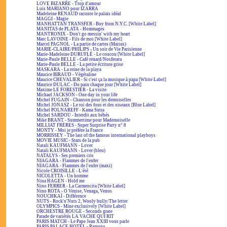
LOVE BIZARRE - Trop d'amour
Luis MARIANO pour IZARRA
Madeleine RENAUD raconte le palais idéal
MAGGI - Magie
MANHATTAN TRANSFER - Boy from N.Y.C. [White Label]
MANITAS de PLATA - Hommages
MANTRONIX - Don't go messin' with my heart
Marc LAVOINE - Fils de moi [White Label]
Marcel PAGNOL - La partie de cartes (Marius)
MARIE-CLAIRE/PHILIPS - Un soir de Vie Parisienne
Marie-Madeleine DURUFLÉ - Le coucou [White Label]
Marie-Paule BELLE - Café renard/Nosferatu
Marie-Paule BELLE - La petite écriture grise
MASKARA - La reine de la playa
Maurice BIRAUD - Végétaline
Maurice CHEVALIER - Si c'est ça la musique à papa [White Label]
Maurice DULAC - Du pain chaque jour [White Label]
Maxime LE FORESTIER - La visite
Michael JACKSON - One day in your life
Michel FUGAIN - Chanson pour les demoiselles
Michel JONASZ - Le roi des fous et des oiseaux [Blue Label]
Michel POLNAREFF - Kama Sutra
Michel SARDOU - Interdit aux bébés
Mike BRANT - Summertime pour Mademoiselle
MILLIAT FRÈRES - Super Surprise Party n° 8
MONTY - Moi je préfère la France
MORRISSEY - The last of the famous international playboys
MOVIE MUSIC - Stars de la pub
Natali KAUFMANN - Lover
Natali KAUFMANN - Lover (bleu)
NATALYS - Ses premiers cris
NIAGARA - Flammes de l'enfer
NIAGARA - Flammes de l'enfer (maxi)
Nicole CROISILLE - L'été
NICOLETTA - Un homme
Nina HAGEN - Hold me
Nino FERRER - La Carmencita [White Label]
Nino ROTA - O Venise, Venaga, Venus
NOUCHKAÏ - Différence
NUTS - Rock'n'Nuts 2, Wooly bully/The letter
OLYMPICS - Mine exclusively [White Label]
ORCHESTRE ROUGE - Seconds grate
Parade de variétés LA VACHE QUI RIT
PARIS MATCH - Le Pape Jean XXIII vous parle
PARIS PALACE HOTEL - Ramona