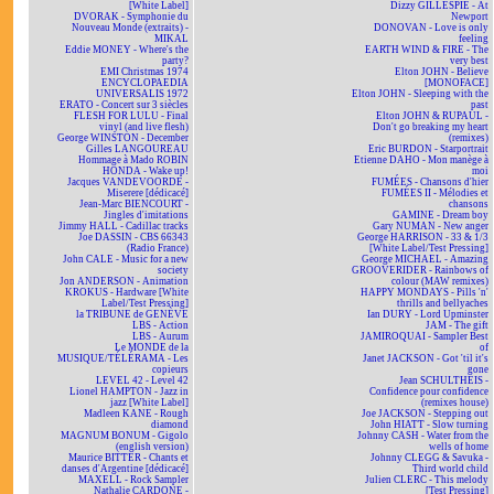
[White Label]
Dizzy GILLESPIE - At
DVORAK - Symphonie du
Newport
Nouveau Monde (extraits) -
DONOVAN - Love is only
MIKAL
feeling
Eddie MONEY - Where's the
EARTH WIND & FIRE - The
party?
very best
EMI Christmas 1974
Elton JOHN - Believe
ENCYCLOPAEDIA
[MONOFACE]
UNIVERSALIS 1972
Elton JOHN - Sleeping with the
ERATO - Concert sur 3 siècles
past
FLESH FOR LULU - Final
Elton JOHN & RUPAUL -
vinyl (and live flesh)
Don't go breaking my heart
George WINSTON - December
(remixes)
Gilles LANGOUREAU
Eric BURDON - Starportrait
Hommage à Mado ROBIN
Etienne DAHO - Mon manège à
HONDA - Wake up!
moi
Jacques VANDEVOORDE -
FUMÉES - Chansons d'hier
Miserere [dédicacé]
FUMÉES II - Mélodies et
Jean-Marc BIENCOURT -
chansons
Jingles d'imitations
GAMINE - Dream boy
Jimmy HALL - Cadillac tracks
Gary NUMAN - New anger
Joe DASSIN - CBS 66343
George HARRISON - 33 & 1/3
(Radio France)
[White Label/Test Pressing]
John CALE - Music for a new
George MICHAEL - Amazing
society
GROOVERIDER - Rainbows of
Jon ANDERSON - Animation
colour (MAW remixes)
KROKUS - Hardware [White
HAPPY MONDAYS - Pills 'n'
Label/Test Pressing]
thrills and bellyaches
la TRIBUNE de GENÈVE
Ian DURY - Lord Upminster
LBS - Action
JAM - The gift
LBS - Aurum
JAMIROQUAI - Sampler Best
Le MONDE de la
of
MUSIQUE/TÉLÉRAMA - Les
Janet JACKSON - Got 'til it's
copieurs
gone
LEVEL 42 - Level 42
Jean SCHULTHEIS -
Lionel HAMPTON - Jazz in
Confidence pour confidence
jazz [White Label]
(remixes house)
Madleen KANE - Rough
Joe JACKSON - Stepping out
diamond
John HIATT - Slow turning
MAGNUM BONUM - Gigolo
Johnny CASH - Water from the
(english version)
wells of home
Maurice BITTER - Chants et
Johnny CLEGG & Savuka -
danses d'Argentine [dédicacé]
Third world child
MAXELL - Rock Sampler
Julien CLERC - This melody
Nathalie CARDONE -
[Test Pressing]