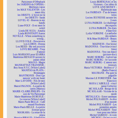
Parisienne d'Offenbach
Louis BERTIGNAC et les
les JARDINS de l'OPÉRA -
Visiteurs - Ces idées-là
Meilleurs vœux
LOVE AND MONEY -
les MAX VALENTIN - Les
Halleluiah man
maux dits
Luc FAIRDAN - T'as de beaux
les OBJETS - L'hiver est là
lolos
les OBJETS - Sarah
Lucien JEUNESSE raconte les
LEVEL 42 - Heaven in my
3 ours
hands
LUNA PARKER - Le challenge
Liane FOLY - Il est mort le
des espoirs
soleil
LUNA PARKER - Tes états
Linda DE SUZA - Amalia
d'âme Eric
Linda RONSTADT/Aaron
Lydia VERKINE - La mélodie
NEVILLE - When something is
des enfants
wrong...
M & Mme FAIRDAN - Beaux
LLOYD COLE - Downtown
lolos
Los LOBOS - Donna
MADNESS - Our house
Lou REED - My red joystick
MADONNA - True blue (vinyl
LOVE BIZARRE - Trop
bleu)
d'amour
MADONNA - You can dance
Luis MARIANO pour IZARRA
(picture-disc)
Madeleine RENAUD raconte le
MARC SEBERG - Galver'ran
palais idéal
MARC SEBERG - Je t'accorde
MAGGI - Magie
MARC SEBERG - L'amour aux
MANHATTAN TRANSFER -
trousses
Boy from N.Y.C. [White Label]
Maria VICTORIA - Boléros n° 2
MANITAS de PLATA -
(Radio France)
Hommages
MAURANE - Pas gaie la
MANTRONIX - Don't go
pagaille
messin' with my heart
Maxime LE FORESTIER - San
Marc LAVOINE - Fils de moi
Francisco
[White Label]
MAYA L'ABEILLE - vinyl
Marcel PAGNOL - La partie de
jaune Collector
cartes (Marius)
MC SOLAAR - Bouge de là
MARIE-CLAIRE/PHILIPS - Un
MC SOLAAR - Victime de la
soir de Vie Parisienne
mode
Marie-Madeleine DURUFLÉ -
METALLICA - Enter sandman
Le coucou [White Label]
Michel POLNAREFF - Je rêve
Marie-Paule BELLE - Café
d'un monde
renard/Nosferatu
Michel POLNAREFF - Les
Marie-Paule BELLE - La petite
premières années
écriture grise
Michel POLNAREFF - Tout
MASKARA - La reine de la
tout pour ma chérie
playa
Michel SARDOU - Je vole
Maurice BIRAUD - Végétaline
MICHOU - Qu'est-ce qui