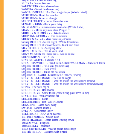
Roy ROBY - Time for dancing
RUDY La Scala - Woman
SALT'N'PEPA - You showed me
SANDRA - Secret land (remixes)
SANTA ESMERALDA - C'est magnifique [White Label]
SCORPIONS - Don't believe her
SCORPIONS - Wind of change
SCRITTI POLITTI - Boom there she was
SENATOR KING - Rock your baby
SG GIGANTE - Fumar é matar saudades [White Label]
SHAMEN - Move any mountain Progen 91
SHIRLEY & COMPANY - I like to dance
SHOPPING AT ORLY - Hors commerce
SHUKY & AVIVA - Mais bien sûr je t'aime
Sidney BECHET - Silent night / White Christmas
Sidney BECHET et son orchestre - Black and blue
SILVER SOUNDS - Sleeping slow
SIMPLE MINDS - This is your land
SONY MUSIC & les Chérubins - Bonne année
SOUVENIRS SOUVENIRS
STAYING ALIVE - Extraits b.o.f.
STEALERS WHEEL - Blind faith & Rick WAKEMAN - Anne of Cleves
Stephan EICHER - Pas d'ami (comme toi)
Stephan EICHER - Rien à voir
Stephan EICHER - Tu ne me dois rien
Stéphane COLLARO - L'histoire de France (Flodor)
STEVE MILLER BAND - Fly like an eagle
STEVE MILLER BAND - I want to make the world turn around
STEVE MILLER BAND - I want to make the world turn around (maxi)
STING - The soul cages
STREET BOYS - Red moon
STREET BOYS - Some folks (come bring your love to me)
STYLISTICS - You are beautiful
SUGARCUBES - Deus
SUGARCUBES - Hit [White Label]
SUNSHINE - Come back baby
SWITCH - Switch it baby
SYLVIA - Automatic lover
TÉLÉPHONE - New York avec toi
TÉTINES NOIRES - Streap Teac
Tanita TIKARAM - Little sister leaving town
Tanya St VAL - Tropical
Teresa KELLY - Johnnie
TINA pour RIPOLIN - Vive le grand ripolinage
TINTIN HEBDO - La chasse aux bruits