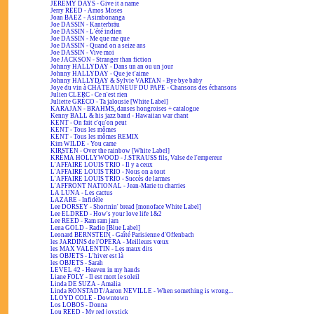
JEREMY DAYS - Give it a name
Jerry REED - Amos Moses
Joan BAEZ - Asimbonanga
Joe DASSIN - Kanterbräu
Joe DASSIN - L'été indien
Joe DASSIN - Me que me que
Joe DASSIN - Quand on a seize ans
Joe DASSIN - Vive moi
Joe JACKSON - Stranger than fiction
Johnny HALLYDAY - Dans un an ou un jour
Johnny HALLYDAY - Que je t'aime
Johnny HALLYDAY & Sylvie VARTAN - Bye bye baby
Joye du vin à CHÂTEAUNEUF DU PAPE - Chansons des échansons
Julien CLERC - Ce n'est rien
Juliette GRÉCO - Ta jalousie [White Label]
KARAJAN - BRAHMS, danses hongroises + catalogue
Kenny BALL & his jazz band - Hawaiian war chant
KENT - On fait c'qu'on peut
KENT - Tous les mômes
KENT - Tous les mômes REMIX
Kim WILDE - You came
KIRSTEN - Over the rainbow [White Label]
KRÉMA HOLLYWOOD - J.STRAUSS fils, Valse de l'empereur
L'AFFAIRE LOUIS TRIO - Il y a ceux
L'AFFAIRE LOUIS TRIO - Nous on a tout
L'AFFAIRE LOUIS TRIO - Succès de larmes
L'AFFRONT NATIONAL - Jean-Marie tu charries
LA LUNA - Les cactus
LAZARE - Infidèle
Lee DORSEY - Shortnin' bread [monoface White Label]
Lee ELDRED - How's your love life 1&2
Lee REED - Ram ram jam
Lena GOLD - Radio [Blue Label]
Leonard BERNSTEIN - Gaîté Parisienne d'Offenbach
les JARDINS de l'OPÉRA - Meilleurs vœux
les MAX VALENTIN - Les maux dits
les OBJETS - L'hiver est là
les OBJETS - Sarah
LEVEL 42 - Heaven in my hands
Liane FOLY - Il est mort le soleil
Linda DE SUZA - Amalia
Linda RONSTADT/Aaron NEVILLE - When something is wrong...
LLOYD COLE - Downtown
Los LOBOS - Donna
Lou REED - My red joystick