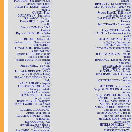
PLATTERS - You'll never never
bamahol
know [White Label]
RIMSHOTS - Do what you feel
Punchs PITTERSON - Reggae-
RITA MITSOUKO - Andy + Un
biguine
soir un chien
QUEEN - Flash
Roberta FLACK - Killing me
QUILAPAYUN - Tutti-frutti
softly (with his song)
R.B. and CO. - Calypso
Rod STEWART - Da ya think
Ramon PIPIN - La porte du
I'm sexy
jardin
Rod STEWART - Downtown
Randy NEWMAN - B.O.F.
train
Ragtime
Roger WATERS & Cindy
Raymond BOISSERIE - Perles
LAUPER - Another brick in the
de cristal
wall ²
REBEL MC - Better world
ROLLING STONES - E.P. (I
Richard LORD - Pleins feux sur
can't get no) Satisfaction
la RENAULT 9
ROLLING STONES -
Richard LORD - Rallye Monte-
Everybody needs somebody to
Carlo [dédicacé]
love
Richard LORD - The winning
ROLLING STONES - Paint It,
lion (it's time to go)
Black
Richard MARX - Keep coming
ROMANCE - Dance my way to
back
your heart
Richard MARX - Now and
Rose LAURENS - Africa
forever
ROXY MUSIC - Avalon
Richard SANDERSON - Check
RUN DMC - Walk this way
on the list [White Label]
SCORPIONS - Wind of change
Richard SANDERSON - She's a
(maxi)
lady
SCRITTI POLITTI - Lover to
RICKY AMIGOS - Téquila
fall
RIGHTEOUS BROTHERS -
SEPTEMBER - Cry for you
Unchained melody
Serge GAINSBOURG - Love on
Rika ZARAÏ - Hallelou
the beat
RITA MITSOUKO - Don't
Serge GAINSBOURG & Eddy
forget the nite
MITCHELL - Vieille canaille
Robert PALMER - Happiness
SHEILA - Spacer remix 98 ²
Rod STEWART - This old heart
SHONA - Elodie mon rêve
of mine
Sidney BECHET - Petite fleur /
ROLLING BIDOCHONS -
Dans les rues d'Antibes
Jumpin' Jack Flasque
Sinead O'CONNOR - Jump in
ROLLING STONES - Honky
the river [Test Pressing]
tonk women
SISTER SLEDGE - He's the
Ron GOODWIN - Ces
greatest dancer
merveilleux fous volants...
SISTERS OF MERCY - All
[White Label]
along the watchtower
Roy ROBY - Time for dancing
SISTERS OF MERCY -