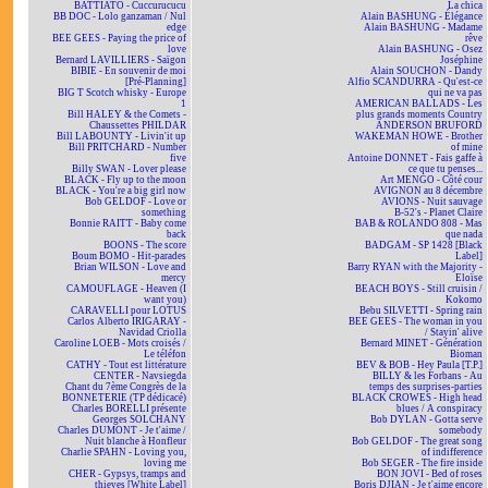
BATTIATO - Cuccurucucu
La chica
BB DOC - Lolo ganzaman / Nul
Alain BASHUNG - Élégance
edge
Alain BASHUNG - Madame
BEE GEES - Paying the price of
rêve
love
Alain BASHUNG - Osez
Bernard LAVILLIERS - Saïgon
Joséphine
BIBIE - En souvenir de moi
Alain SOUCHON - Dandy
[Pré-Planning]
Alfio SCANDURRA - Qu'est-ce
BIG T Scotch whisky - Europe
qui ne va pas
1
AMERICAN BALLADS - Les
Bill HALEY & the Comets -
plus grands moments Country
Chaussettes PHILDAR
ANDERSON BRUFORD
Bill LABOUNTY - Livin'it up
WAKEMAN HOWE - Brother
Bill PRITCHARD - Number
of mine
five
Antoine DONNET - Fais gaffe à
Billy SWAN - Lover please
ce que tu penses...
BLACK - Fly up to the moon
Art MENGO - Côté cour
BLACK - You're a big girl now
AVIGNON au 8 décembre
Bob GELDOF - Love or
AVIONS - Nuit sauvage
something
B-52's - Planet Claire
Bonnie RAITT - Baby come
BAB & ROLANDO 808 - Mas
back
que nada
BOONS - The score
BADGAM - SP 1428 [Black
Boum BOMO - Hit-parades
Label]
Brian WILSON - Love and
Barry RYAN with the Majority -
mercy
Eloïse
CAMOUFLAGE - Heaven (I
BEACH BOYS - Still cruisin /
want you)
Kokomo
CARAVELLI pour LOTUS
Bebu SILVETTI - Spring rain
Carlos Alberto IRIGARAY -
BEE GEES - The woman in you
Navidad Criolla
/ Stayin' alive
Caroline LOEB - Mots croisés /
Bernard MINET - Génération
Le téléfon
Bioman
CATHY - Tout est littérature
BEV & BOB - Hey Paula [T.P.]
CENTER - Navsiegda
BILLY & les Forbans - Au
Chant du 7ème Congrès de la
temps des surprises-parties
BONNETERIE (TP dédicacé)
BLACK CROWES - High head
Charles BORELLI présente
blues / A conspiracy
Georges SOLCHANY
Bob DYLAN - Gotta serve
Charles DUMONT - Je t'aime /
somebody
Nuit blanche à Honfleur
Bob GELDOF - The great song
Charlie SPAHN - Loving you,
of indifference
loving me
Bob SEGER - The fire inside
CHER - Gypsys, tramps and
BON JOVI - Bed of roses
thieves [White Label]
Boris DJIAN - Je t'aime encore