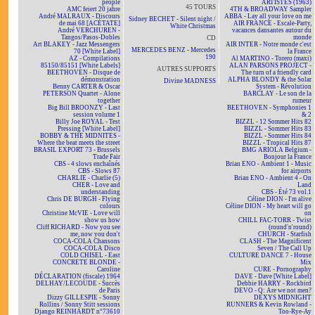
people
ARTISTES (1963)
45 TOURS
AMC feiert 20 jahre
4TH & BROADWAY Sampler
André MALRAUX - Discours
ABBA - Lay all your love on me
Sidney BECHET - Silent night /
de mai 68 [ACÉTATE]
AIR FRANCE - Escale-Party,
White Christmas
André VERCHUREN -
vacances dansantes autour du
Tangos/Pasos-Dobles
monde
CD
Art BLAKEY - Jazz Messengers
AIR INTER - Notre monde c'est
MERCEDES BENZ - Mercedes
70 [White Label]
la France
190
AZ - Compilations
Al MARTINO - Torero (maxi)
85150/85151 [White Labels]
ALAN PARSONS PROJECT -
AUTRES SUPPORTS
BEETHOVEN - Disque de
The turn of a friendly card
démonstration
ALPHA BLONDY & the Solar
Divine MADNESS
Benny CARTER & Oscar
System - Révolution
PETERSON Quartet - Alone
BARCLAY - Le son de la
together
rumeur
Big Bill BROONZY - Last
BEETHOVEN - Symphonies 1
session volume 1
& 2
Billy Joe ROYAL - Test
BIZZL - 12 Sommer Hits 82
Pressing [White Label]
BIZZL - Sommer Hits 83
BOBBY & THE MIDNITES -
BIZZL - Sommer Hits 84
Where the beat meets the street
BIZZL - Tropical Hits 87
BRASIL EXPORT 73 - Brussels
BMG ARIOLA Belgium -
Trade Fair
Bonjour la France
CBS - 4 slows enchaînés
Brian ENO - Ambient 1 - Music
CBS - Slows 87
for airports
CHARLIE - Charlie (5)
Brian ENO - Ambient 4 - On
CHER - Love and
Land
understanding
CBS - Été 73 vol.1
Chris DE BURGH - Flying
Céline DION - I'm alive
colours
Céline DION - My heart will go
Christine McVIE - Love will
on
show us how
CHILL FAC-TORR - Twist
Cliff RICHARD - Now you see
(round'n'round)
me, now you don't
CHURCH - Starfish
COCA-COLA Chansons
CLASH - The Magnificent
COCA-COLA Disco
Seven / The Call Up
COLD CHISEL - East
CULTURE DANCE 7 - House
CONCRETE BLONDE -
Mix
Caroline
CURE - Pornography
DÉCLARATION (fiscale) 1964
DAVE - Dave [White Label]
DELHAY/LECOUDE - Succès
Debbie HARRY - Rockbird
de Paris
DEVO - Q: Are we not men?
Dizzy GILLESPIE - Sonny
DEXYS MIDNIGHT
Rollins / Sonny Stitt sessions
RUNNERS & Kevin Rowland -
Django REINHARDT n°73610
Too-Rye-Ay