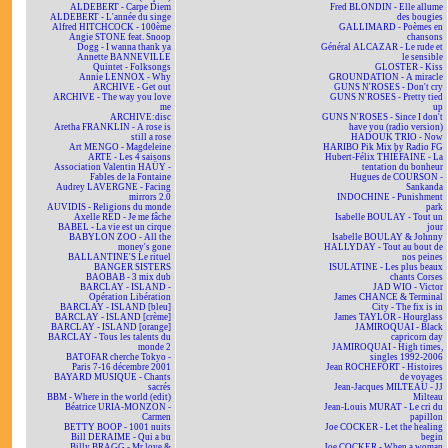
ALDEBERT - Carpe Diem
Fred BLONDIN - Elle allume
ALDEBERT - L'année du singe
des bougies
Alfred HITCHCOCK - 100ème
GALLIMARD - Poèmes en
Angie STONE feat. Snoop
chansons
Dogg - I wanna thank ya
Général ALCAZAR - Le rude et
Annette BANNEVILLE
le sensible
Quintet - Folksongs
GLOSTER - Kiss
Annie LENNOX - Why
GROUNDATION - A miracle
ARCHIVE - Get out
GUNS N'ROSES - Don't cry
ARCHIVE - The way you love
GUNS N'ROSES - Pretty tied
me
up
ARCHIVE:disc
GUNS N'ROSES - Since I don't
Aretha FRANKLIN - A rose is
have you (radio version)
still a rose
HADOUK TRIO - Now
Art MENGO - Magdeleine
HARIBO Pik Mix by Radio FG
ARTE - Les 4 saisons
Hubert-Félix THIÉFAINE - La
Association Valentin HAÜY -
tentation du bonheur
Fables de la Fontaine
Hugues de COURSON -
Audrey LAVERGNE - Facing
Sankanda
mirrors 2.0
INDOCHINE - Punishment
AUVIDIS - Religions du monde
park
Axelle RED - Je me fâche
Isabelle BOULAY - Tout un
BABEL - La vie est un cirque
jour
BABYLON ZOO - All the
Isabelle BOULAY & Johnny
money's gone
HALLYDAY - Tout au bout de
BALLANTINE'S Le rituel
nos peines
BANGER SISTERS
ISULATINE - Les plus beaux
BAOBAB - 3 mix dub
chants Corses
BARCLAY - ISLAND -
JAD WIO - Victor
Opération Libération
James CHANCE & Terminal
BARCLAY - ISLAND [bleu]
City - The fix is in
BARCLAY - ISLAND [crème]
James TAYLOR - Hourglass
BARCLAY - ISLAND [orange]
JAMIROQUAI - Black
BARCLAY - Tous les talents du
capricorn day
monde 2
JAMIROQUAI - High times,
BATOFAR cherche Tokyo -
singles 1992-2006
Paris 7-16 décembre 2001
Jean ROCHEFORT - Histoires
BAYARD MUSIQUE - Chants
de voyages
sacrés
Jean-Jacques MILTEAU - JJ
BBM - Where in the world (edit)
Milteau
Béatrice URIA-MONZON -
Jean-Louis MURAT - Le cri du
Carmen
papillon
BETTY BOOP - 1001 nuits
Joe COCKER - Let the healing
Bill DERAIME - Qui a bu
begin
Billy BRAGG - Mr love &
Joe COCKER - When a woman