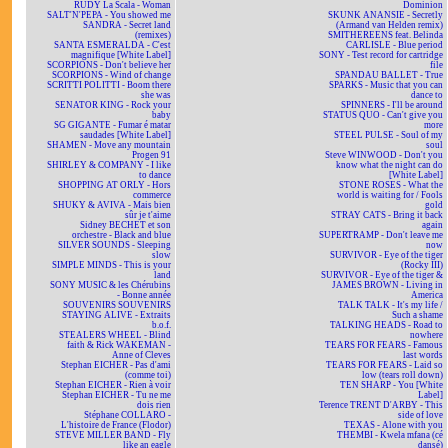
RUDY La Scala - Woman
Dominion
SALT'N'PEPA - You showed me
SKUNK ANANSIE - Secretly
SANDRA - Secret land
(Armand van Helden remix)
(remixes)
SMITHEREENS feat. Belinda
SANTA ESMERALDA - C'est
CARLISLE - Blue period
magnifique [White Label]
SONY - Test record for cartridge
SCORPIONS - Don't believe her
file
SCORPIONS - Wind of change
SPANDAU BALLET - True
SCRITTI POLITTI - Boom there
SPARKS - Music that you can
she was
dance to
SENATOR KING - Rock your
SPINNERS - I'll be around
baby
STATUS QUO - Can't give you
SG GIGANTE - Fumar é matar
more
saudades [White Label]
STEEL PULSE - Soul of my
SHAMEN - Move any mountain
soul
Progen 91
Steve WINWOOD - Don't you
SHIRLEY & COMPANY - I like
know what the night can do
to dance
[White Label]
SHOPPING AT ORLY - Hors
STONE ROSES - What the
commerce
world is waiting for / Fools
SHUKY & AVIVA - Mais bien
gold
sûr je t'aime
STRAY CATS - Bring it back
Sidney BECHET et son
again
orchestre - Black and blue
SUPERTRAMP - Don't leave me
SILVER SOUNDS - Sleeping
now
slow
SURVIVOR - Eye of the tiger
SIMPLE MINDS - This is your
(Rocky III)
land
SURVIVOR - Eye of the tiger &
SONY MUSIC & les Chérubins
JAMES BROWN - Living in
- Bonne année
America
SOUVENIRS SOUVENIRS
TALK TALK - It's my life /
STAYING ALIVE - Extraits
Such a shame
b.o.f.
TALKING HEADS - Road to
STEALERS WHEEL - Blind
nowhere
faith & Rick WAKEMAN -
TEARS FOR FEARS - Famous
Anne of Cleves
last words
Stephan EICHER - Pas d'ami
TEARS FOR FEARS - Laid so
(comme toi)
low (tears roll down)
Stephan EICHER - Rien à voir
TEN SHARP - You [White
Stephan EICHER - Tu ne me
Label]
dois rien
Terence TRENT D'ARBY - This
Stéphane COLLARO -
side of love
L'histoire de France (Flodor)
TEXAS - Alone with you
STEVE MILLER BAND - Fly
THEMBI - Kwela mfana (cé
like an eagle
dansé)