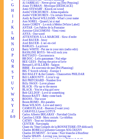
Al JARREAU - Never givin' up [Test Pressing]
G
Alain TURBAN - Mystique [DÉDICACÉ]
Amii STEWART - Knock on wood
H
André VERCHUREN - Alma española
André VERCHUREN - Un certain frisson
I
Andy & David WILLIAMS - What's your name
J
Ann SOREL - Quand j'ai si mal
Annie CORDY - Le rock à Médor [White Label]
K
ANTAR - Les Fables de la Fontaine
Antoine GIACOMONI - Vieni vieni
L
ANYA - One word
ATTENTION À LA MARCHE - Slow d'enfer
M
Axel BAUER - Jessy
Axel BAUER - L'arc-en-ciel
N
BARGES - La pitxuri
O
Barry WHITE - Put me in your mix (radio edit)
BASSLINE BOYS - We will rock you
P
BATTIATO - Cuccurucucu
BB DOC - Lolo ganzaman / Nul edge
Q
BEE GEES - Paying the price of love
Bernard LAVILLIERS - Saïgon
R
BIBIE - En souvenir de moi [Pré-Planning]
BIG T Scotch whisky - Europe 1
S
Bill HALEY & the Comets - Chaussettes PHILDAR
T
Bill LABOUNTY - Livin'it up
Bill PRITCHARD - Number five
U
Billy SWAN - Lover please
BLACK - Fly up to the moon
V
BLACK - You're a big girl now
Bob GELDOF - Love or something
W
Bonnie RAITT - Baby come back
BOONS - The score
X
Boum BOMO - Hit-parades
Y
Brian WILSON - Love and mercy
CAMOUFLAGE - Heaven (I want you)
Z
CARAVELLI pour LOTUS
Carlos Alberto IRIGARAY - Navidad Criolla
0-9
Caroline LOEB - Mots croisés / Le téléfon
CATHY - Tout est littérature
CENTER - Navsiegda
Chant du 7ème Congrès de la BONNETERIE (TP dédicacé)
Charles BORELLI présente Georges SOLCHANY
Charles DUMONT - Je t'aime / Nuit blanche à Honfleur
Charlie SPAHN - Loving you, loving me