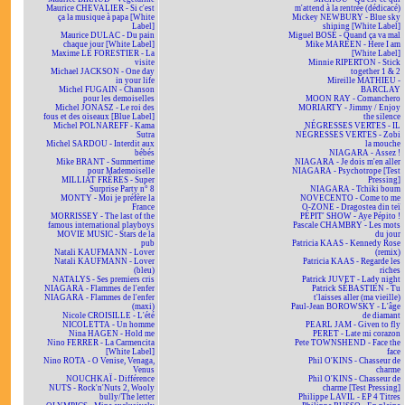
Maurice CHEVALIER - Si c'est
m'attend à la rentrée (dédicacé)
ça la musique à papa [White
Mickey NEWBURY - Blue sky
Label]
shining [White Label]
Maurice DULAC - Du pain
Miguel BOSÉ - Quand ça va mal
chaque jour [White Label]
Mike MAREEN - Here I am
Maxime LE FORESTIER - La
[White Label]
visite
Minnie RIPERTON - Stick
Michael JACKSON - One day
together 1 & 2
in your life
Mireille MATHIEU -
Michel FUGAIN - Chanson
BARCLAY
pour les demoiselles
MOON RAY - Comanchero
Michel JONASZ - Le roi des
MORIARTY - Jimmy / Enjoy
fous et des oiseaux [Blue Label]
the silence
Michel POLNAREFF - Kama
NÉGRESSES VERTES - IL
Sutra
NÉGRESSES VERTES - Zobi
Michel SARDOU - Interdit aux
la mouche
bébés
NIAGARA - Assez !
Mike BRANT - Summertime
NIAGARA - Je dois m'en aller
pour Mademoiselle
NIAGARA - Psychotrope [Test
MILLIAT FRÈRES - Super
Pressing]
Surprise Party n° 8
NIAGARA - Tchiki boum
MONTY - Moi je préfère la
NOVECENTO - Come to me
France
O-ZONE - Dragostea din teï
MORRISSEY - The last of the
PÉPIT' SHOW - Aye Pépito !
famous international playboys
Pascale CHAMBRY - Les mots
MOVIE MUSIC - Stars de la
du jour
pub
Patricia KAAS - Kennedy Rose
Natali KAUFMANN - Lover
(remix)
Natali KAUFMANN - Lover
Patricia KAAS - Regarde les
(bleu)
riches
NATALYS - Ses premiers cris
Patrick JUVET - Lady night
NIAGARA - Flammes de l'enfer
Patrick SÉBASTIEN - Tu
NIAGARA - Flammes de l'enfer
t'laisses aller (ma vieille)
(maxi)
Paul-Jean BOROWSKY - L'âge
Nicole CROISILLE - L'été
de diamant
NICOLETTA - Un homme
PEARL JAM - Given to fly
Nina HAGEN - Hold me
PERET - Late mi corazon
Nino FERRER - La Carmencita
Pete TOWNSHEND - Face the
[White Label]
face
Nino ROTA - O Venise, Venaga,
Phil O'KINS - Chasseur de
Venus
charme
NOUCHKAÏ - Différence
Phil O'KINS - Chasseur de
NUTS - Rock'n'Nuts 2, Wooly
charme [Test Pressing]
bully/The letter
Philippe LAVIL - EP 4 Titres