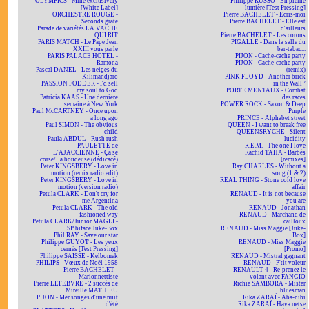
OLYMPICS - Mine exclusively
Philippe RUSSO - En pleine
[White Label]
lumière [Test Pressing]
ORCHESTRE ROUGE -
Pierre BACHELET - Écris-moi
Seconds grate
Pierre BACHELET - Elle est
Parade de variétés LA VACHE
d'ailleurs
QUI RIT
Pierre BACHELET - Les corons
PARIS MATCH - Le Pape Jean
PIGALLE - Dans la salle du
XXIII vous parle
bar-tabac...
PARIS PALACE HOTEL -
PIJON - Cache-cache party
Ramona
PIJON - Cache-cache party
Pascal DANEL - Les neiges du
(remix)
Kilimandjaro
PINK FLOYD - Another brick
PASSION FODDER - I'd sell
in the Wall ²
my soul to God
PORTE MENTAUX - Combat
Patricia KAAS - Une dernière
des races
semaine à New York
POWER ROCK - Saxon & Deep
Paul McCARTNEY - Once upon
Purple
a long ago
PRINCE - Alphabet street
Paul SIMON - The obvious
QUEEN - I want to break free
child
QUEENSRYCHE - Silent
Paula ABDUL - Rush rush
lucidity
PAULETTE de
R.E.M. - The one I love
L'AJACCIENNE - Ça se
Rachid TAHA - Barbès
corse/La boudeuse (dédicacé)
[remixes]
Peter KINGSBERY - Love in
Ray CHARLES - Without a
motion (remix radio edit)
song (1 & 2)
Peter KINGSBERY - Love in
REAL THING - Stone cold love
motion (version radio)
affair
Petula CLARK - Don't cry for
RENAUD - It is not because
me Argentina
you are
Petula CLARK - The old
RENAUD - Jonathan
fashioned way
RENAUD - Marchand de
Petula CLARK/Junior MAGLI -
cailloux
SP biface Juke-Box
RENAUD - Miss Maggie [Juke-
Phil RAY - Save our star
Box]
Philippe GUYOT - Les yeux
RENAUD - Miss Maggie
cernés [Test Pressing]
[Promo]
Philippe SAISSE - Kelbomek
RENAUD - Mistral gagnant
PHILIPS - Vœux de Noël 1958
RENAUD - P'tit voleur
Pierre BACHELET -
RENAULT 4 - Re-prenez le
Marionnettiste
volant avec FANGIO
Pierre LEFEBVRE - 2 succès de
Richie SAMBORA - Mister
Mireille MATHIEU
bluesman
PIJON - Mensonges d'une nuit
Rika ZARAÏ - Aba-nibi
d'été
Rika ZARAÏ - Hava netse