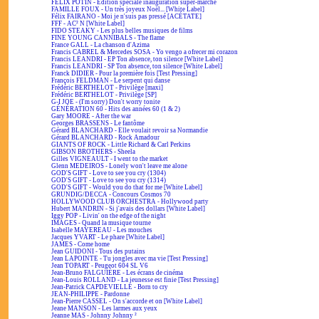
FÉLIX POTIN - Édition spéciale inauguration super-marché
FAMILLE FOUX - Un très joyeux Noël... [White Label]
Félix FAIRANO - Moi je n'suis pas pressé [ACÉTATE]
FFF - AC² N [White Label]
FIDO STEAKY - Les plus belles musiques de films
FINE YOUNG CANNIBALS - The flame
France GALL - La chanson d'Azima
Francis CABREL & Mercedes SOSA - Yo vengo a ofrecer mi corazon
Francis LEANDRI - EP Ton absence, ton silence [White Label]
Francis LEANDRI - SP Ton absence, ton silence [White Label]
Franck DIDIER - Pour la première fois [Test Pressing]
François FELDMAN - Le serpent qui danse
Frédéric BERTHELOT - Privilège [maxi]
Frédéric BERTHELOT - Privilège [SP]
G-I JOE - (I'm sorry) Don't worry tonite
GÉNÉRATION 60 - Hits des années 60 (1 & 2)
Gary MOORE - After the war
Georges BRASSENS - Le fantôme
Gérard BLANCHARD - Elle voulait revoir sa Normandie
Gérard BLANCHARD - Rock Amadour
GIANTS OF ROCK - Little Richard & Carl Perkins
GIBSON BROTHERS - Sheela
Gilles VIGNEAULT - I went to the market
Glenn MEDEIROS - Lonely won't leave me alone
GOD'S GIFT - Love to see you cry (1304)
GOD'S GIFT - Love to see you cry (1314)
GOD'S GIFT - Would you do that for me [White Label]
GRUNDIG/DECCA - Concours Cosmos 70
HOLLYWOOD CLUB ORCHESTRA - Hollywood party
Hubert MANDRIN - Si j'avais des dollars [White Label]
Iggy POP - Livin' on the edge of the night
IMAGES - Quand la musique tourne
Isabelle MAYEREAU - Les mouches
Jacques YVART - Le phare [White Label]
JAMES - Come home
Jean GUIDONI - Tous des putains
Jean LAPOINTE - Tu jongles avec ma vie [Test Pressing]
Jean TOPART - Peugeot 604 SL V6
Jean-Bruno FALGUIÈRE - Les écrans de cinéma
Jean-Louis ROLLAND - La jeunesse est finie [Test Pressing]
Jean-Patrick CAPDEVIELLE - Born to cry
JEAN-PHILIPPE - Pardonne
Jean-Pierre CASSEL - On s'accorde et on [White Label]
Jeane MANSON - Les larmes aux yeux
Jeanne MAS - Johnny Johnny ²