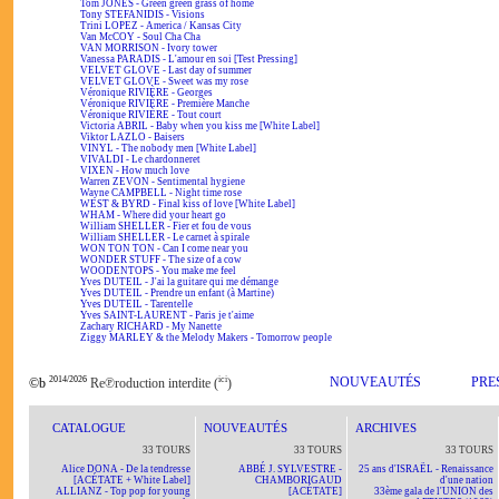
Tom JONES - Green green grass of home
Tony STEFANIDIS - Visions
Trini LOPEZ - America / Kansas City
Van McCOY - Soul Cha Cha
VAN MORRISON - Ivory tower
Vanessa PARADIS - L'amour en soi [Test Pressing]
VELVET GLOVE - Last day of summer
VELVET GLOVE - Sweet was my rose
Véronique RIVIÈRE - Georges
Véronique RIVIÈRE - Première Manche
Véronique RIVIÈRE - Tout court
Victoria ABRIL - Baby when you kiss me [White Label]
Viktor LAZLO - Baisers
VINYL - The nobody men [White Label]
VIVALDI - Le chardonneret
VIXEN - How much love
Warren ZEVON - Sentimental hygiene
Wayne CAMPBELL - Night time rose
WEST & BYRD - Final kiss of love [White Label]
WHAM - Where did your heart go
William SHELLER - Fier et fou de vous
William SHELLER - Le carnet à spirale
WON TON TON - Can I come near you
WONDER STUFF - The size of a cow
WOODENTOPS - You make me feel
Yves DUTEIL - J'ai la guitare qui me démange
Yves DUTEIL - Prendre un enfant (à Martine)
Yves DUTEIL - Tarentelle
Yves SAINT-LAURENT - Paris je t'aime
Zachary RICHARD - My Nanette
Ziggy MARLEY & the Melody Makers - Tomorrow people
2014/2026
ici
NOUVEAUTÉS
PRE
©b
Re℗roduction interdite (
)
CATALOGUE
NOUVEAUTÉS
ARCHIVES
33 TOURS
33 TOURS
33 TOURS
Alice DONA - De la tendresse
ABBÉ J. SYLVESTRE -
25 ans d'ISRAËL - Renaissance
[ACÉTATE + White Label]
CHAMBORIGAUD
d'une nation
ALLIANZ - Top pop for young
[ACÉTATE]
33ème gala de l'UNION des