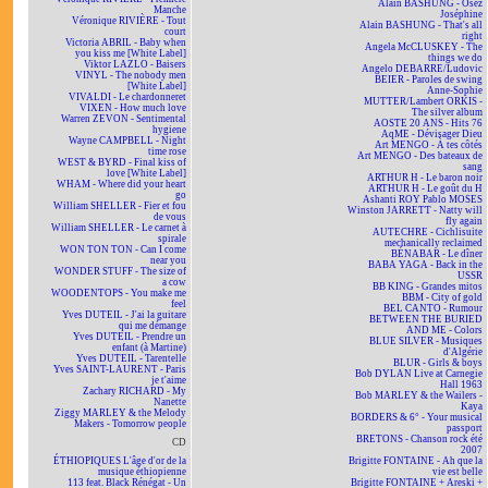
Alain BASHUNG - Osez
Manche
Joséphine
Véronique RIVIÈRE - Tout
Alain BASHUNG - That's all
court
right
Victoria ABRIL - Baby when
Angela McCLUSKEY - The
you kiss me [White Label]
things we do
Viktor LAZLO - Baisers
Angelo DEBARRE/Ludovic
VINYL - The nobody men
BEIER - Paroles de swing
[White Label]
Anne-Sophie
VIVALDI - Le chardonneret
MUTTER/Lambert ORKIS -
VIXEN - How much love
The silver album
Warren ZEVON - Sentimental
AOSTE 20 ANS - Hits 76
hygiene
AqME - Dévisager Dieu
Wayne CAMPBELL - Night
Art MENGO - À tes côtés
time rose
Art MENGO - Des bateaux de
WEST & BYRD - Final kiss of
sang
love [White Label]
ARTHUR H - Le baron noir
WHAM - Where did your heart
ARTHUR H - Le goût du H
go
Ashanti ROY Pablo MOSES
William SHELLER - Fier et fou
Winston JARRETT - Natty will
de vous
fly again
William SHELLER - Le carnet à
AUTECHRE - Cichlisuite
spirale
mechanically reclaimed
WON TON TON - Can I come
BÉNABAR - Le dîner
near you
BABA YAGA - Back in the
WONDER STUFF - The size of
USSR
a cow
BB KING - Grandes mitos
WOODENTOPS - You make me
BBM - City of gold
feel
BEL CANTO - Rumour
Yves DUTEIL - J'ai la guitare
BETWEEN THE BURIED
qui me démange
AND ME - Colors
Yves DUTEIL - Prendre un
BLUE SILVER - Musiques
enfant (à Martine)
d'Algérie
Yves DUTEIL - Tarentelle
BLUR - Girls & boys
Yves SAINT-LAURENT - Paris
Bob DYLAN Live at Carnegie
je t'aime
Hall 1963
Zachary RICHARD - My
Bob MARLEY & the Wailers -
Nanette
Kaya
Ziggy MARLEY & the Melody
BORDERS & 6° - Your musical
Makers - Tomorrow people
passport
BRETONS - Chanson rock été
CD
2007
ÉTHIOPIQUES L'âge d'or de la
Brigitte FONTAINE - Ah que la
musique éthiopienne
vie est belle
113 feat. Black Rénégat - Un
Brigitte FONTAINE + Areski +