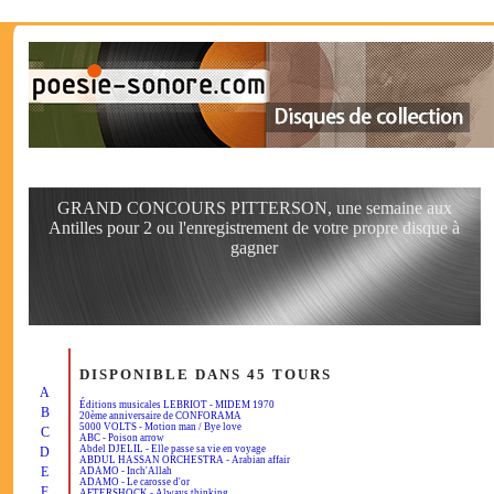
GRAND CONCOURS PITTERSON, une semaine aux
Antilles pour 2 ou l'enregistrement de votre propre disque à
gagner
DISPONIBLE DANS 45 TOURS
A
Éditions musicales LEBRIOT - MIDEM 1970
B
20ème anniversaire de CONFORAMA
5000 VOLTS - Motion man / Bye love
C
ABC - Poison arrow
Abdel DJELIL - Elle passe sa vie en voyage
D
ABDUL HASSAN ORCHESTRA - Arabian affair
E
ADAMO - Inch'Allah
ADAMO - Le carosse d'or
F
AFTERSHOCK - Always thinking