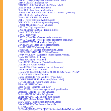
CHER - Gypsys, tramps and thieves [White Label]
CHINA CRISIS - Black man ray
CHOPPER - Lili/Heidi bleib blu [White Label]
Chris EVERS - Ce n'est pas une vie
Chris REA - I can hear your heart beat
Chubby CHECKER/Hank BALLARD - The twist [Acétate]
CINDERELLA - Nobody's fool
Claudia BRÜCKEN - Absolute
COLL - Pretty little girl [White Label]
COLUCHE - La politique (revue de presse)
DADJE MEETING TIME - Ybo libo
DALIDA - Gigi in paradisco
DAN REED NETWORK - Tiger in a dress
Daniel LEDUC - Soleil
DAVE - Hurlevent
DAVID + DAVID - Welcome to the boomtown
DAVID + DAVID - Welcome to the boomtown [monoface]
David KNOPFLER - Lonely is the night
David KOVEN - Bord à bord [Test Pressing]
David LINDLEY - Mercury blues
Dean MARTIN - Change of heart [White Label]
DECCA/GRUNDIG - Hi-Fi Stéréo Phase 4
Dee D. JACKSON - Automatic lover 88 [Test Pressing]
Démis ROUSSOS - So dreamy
Démis ROUSSOS - With you
Denis PEPIN - Marinette (j'avais l'air d'un con)
Diana ROSS - Chain reaction
Diana ROSS - Chain reaction (special dance mix)
Dick RIVERS - Ainsi soit-elle
Disque d'Or Top 50 biface Glenn MEDEIROS & Florent PAGNY
DO VISSINGA - Porto Vecchio
Donna SUMMER - The wanderer [White Label]
DOOBIE BROTHERS - Real love [White Label]
DUTCH DIESEL - Goin' back to China
Elliott MURPHY - Closer
Elton JOHN - Easier to walk away
Elton JOHN - I don't wanna go on with you like that
Emmylou HARRIS - Rose of Cimarron
Enrico MACIAS - 2 ailes & 3 plumes
Enrico MACIAS - La France de mon enfance
ENRIQUÉ - J'aime, J'aime... [dédicacé]
ENZO ENZO - Blanche Neige [White Label]
Erik MONTRY - Des fleurs et des fusils
ETHNIKOLOR
F.LEMARQUE/MARTIN CIRCUS - Succès de Paris [White Label]