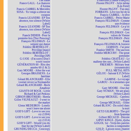
The flame
d'habitude [Claude François]
France GALL - La chanson
Florent PAGNY - Jolie môme
d'Azima
[Léo Ferré]
Francis CABREL & Mercedes
Florent PAGNY - Tue-moi
SOSA - Yo vengo a ofrecer mi
FORBANS - Lève ton ful de là
corazon
Francis CABREL - Je rêve
Francis LEANDRI - EP Ton
Francis CABREL - Petite Marie
absence, ton silence [White
François FELDMAN - Comme
Label]
une évidence
Francis LEANDRI - SP Ton
François FELDMAN - Le p'tit
absence, ton silence [White
cireur
Label]
François FELDMAN - Les
Franck DIDIER - Pour la
valses de Vienne
première fois [Test Pressing]
François FELDMAN - Petit
François FELDMAN - Le
Frank
serpent qui danse
François FELDMAN & Joniece
Frédéric BERTHELOT -
JAMISON - J'ai peur
Privilège [maxi]
Frankie SMITH - The auction
Frédéric BERTHELOT -
Freddie MERCURY - The great
Privilège [SP]
pretender
G-I JOE - (I'm sorry) Don't
Frédéric CHATEAU - Le
worry tonite
malheur des uns... [White Label]
GÉNÉRATION 60 - Hits des
FREEMEN - Military beat
années 60 (1 & 2)
(strumentale)
Gary MOORE - After the war
FULL METAL HITS
Georges BRASSENS - Le
GÉLOU - Salomé E.P. [White
fantôme
Label]
Gérard BLANCHARD - Elle
GAMINE - Le voyage
voulait revoir sa Normandie
GAROU - Je n'attendais que
Gérard BLANCHARD - Rock
vous
Amadour
Gary MOORE - One day
GIANTS OF ROCK - Little
Gary NUMAN - We are glass
Richard & Carl Perkins
[White Label]
GIBSON BROTHERS - Sheela
George MICHAEL - Careless
Gilles VIGNEAULT - I went to
whisper
the market
George MICHAEL - Older
Glenn MEDEIROS - Lonely
Gérard BLANC - Du soleil dans
won't leave me alone
la nuit
GOD'S GIFT - Love to see you
GETZ/GILBERTO - The girl
cry (1304)
from Ipanema
GOD'S GIFT - Love to see you
Gilbert BÉCAUD - Désirée
cry (1314)
GIPSY KINGS - Djobi, djoba
GOD'S GIFT - Would you do
GOGOL 1er - Voilà des paroles
that for me [White Label]
faciles à comprendre
GRUNDIG/DECCA - Concours
GOLD - Laissez-nous chanter