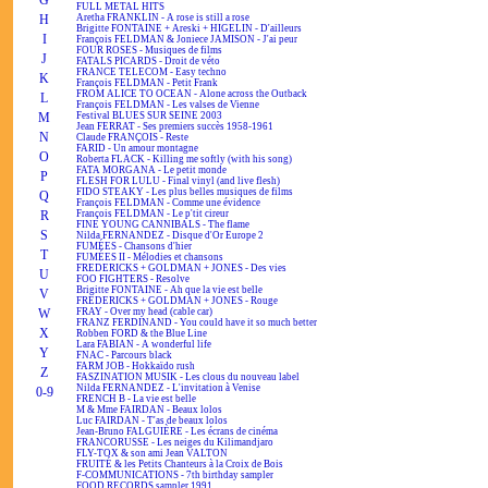
G
FULL METAL HITS
H
Aretha FRANKLIN - A rose is still a rose
Brigitte FONTAINE + Areski + HIGELIN - D'ailleurs
I
François FELDMAN & Joniece JAMISON - J'ai peur
FOUR ROSES - Musiques de films
J
FATALS PICARDS - Droit de véto
FRANCE TELECOM - Easy techno
K
François FELDMAN - Petit Frank
FROM ALICE TO OCEAN - Alone across the Outback
L
François FELDMAN - Les valses de Vienne
M
Festival BLUES SUR SEINE 2003
Jean FERRAT - Ses premiers succès 1958-1961
N
Claude FRANÇOIS - Reste
FARID - Un amour montagne
O
Roberta FLACK - Killing me softly (with his song)
FATA MORGANA - Le petit monde
P
FLESH FOR LULU - Final vinyl (and live flesh)
FIDO STEAKY - Les plus belles musiques de films
Q
François FELDMAN - Comme une évidence
R
François FELDMAN - Le p'tit cireur
FINE YOUNG CANNIBALS - The flame
S
Nilda FERNANDEZ - Disque d'Or Europe 2
FUMÉES - Chansons d'hier
T
FUMÉES II - Mélodies et chansons
FREDERICKS + GOLDMAN + JONES - Des vies
U
FOO FIGHTERS - Resolve
Brigitte FONTAINE - Ah que la vie est belle
V
FREDERICKS + GOLDMAN + JONES - Rouge
W
FRAY - Over my head (cable car)
FRANZ FERDINAND - You could have it so much better
X
Robben FORD & the Blue Line
Lara FABIAN - A wonderful life
Y
FNAC - Parcours black
FARM JOB - Hokkaïdo rush
Z
FASZINATION MUSIK - Les clous du nouveau label
Nilda FERNANDEZ - L'invitation à Venise
0-9
FRENCH B - La vie est belle
M & Mme FAIRDAN - Beaux lolos
Luc FAIRDAN - T'as de beaux lolos
Jean-Bruno FALGUIÈRE - Les écrans de cinéma
FRANCORUSSE - Les neiges du Kilimandjaro
FLY-TOX & son ami Jean VALTON
FRUITÉ & les Petits Chanteurs à la Croix de Bois
F-COMMUNICATIONS - 7th birthday sampler
FOOD RECORDS sampler 1991