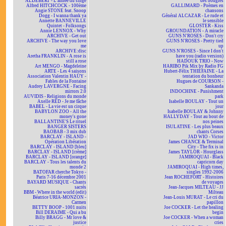
ALDEBERT - L'année du singe
des bougies
Alfred HITCHCOCK - 100ème
GALLIMARD - Poèmes en
Angie STONE feat. Snoop
chansons
Dogg - I wanna thank ya
Général ALCAZAR - Le rude et
Annette BANNEVILLE
le sensible
Quintet - Folksongs
GLOSTER - Kiss
Annie LENNOX - Why
GROUNDATION - A miracle
ARCHIVE - Get out
GUNS N'ROSES - Don't cry
ARCHIVE - The way you love
GUNS N'ROSES - Pretty tied
me
up
ARCHIVE:disc
GUNS N'ROSES - Since I don't
Aretha FRANKLIN - A rose is
have you (radio version)
still a rose
HADOUK TRIO - Now
Art MENGO - Magdeleine
HARIBO Pik Mix by Radio FG
ARTE - Les 4 saisons
Hubert-Félix THIÉFAINE - La
Association Valentin HAÜY -
tentation du bonheur
Fables de la Fontaine
Hugues de COURSON -
Audrey LAVERGNE - Facing
Sankanda
mirrors 2.0
INDOCHINE - Punishment
AUVIDIS - Religions du monde
park
Axelle RED - Je me fâche
Isabelle BOULAY - Tout un
BABEL - La vie est un cirque
jour
BABYLON ZOO - All the
Isabelle BOULAY & Johnny
money's gone
HALLYDAY - Tout au bout de
BALLANTINE'S Le rituel
nos peines
BANGER SISTERS
ISULATINE - Les plus beaux
BAOBAB - 3 mix dub
chants Corses
BARCLAY - ISLAND -
JAD WIO - Victor
Opération Libération
James CHANCE & Terminal
BARCLAY - ISLAND [bleu]
City - The fix is in
BARCLAY - ISLAND [crème]
James TAYLOR - Hourglass
BARCLAY - ISLAND [orange]
JAMIROQUAI - Black
BARCLAY - Tous les talents du
capricorn day
monde 2
JAMIROQUAI - High times,
BATOFAR cherche Tokyo -
singles 1992-2006
Paris 7-16 décembre 2001
Jean ROCHEFORT - Histoires
BAYARD MUSIQUE - Chants
de voyages
sacrés
Jean-Jacques MILTEAU - JJ
BBM - Where in the world (edit)
Milteau
Béatrice URIA-MONZON -
Jean-Louis MURAT - Le cri du
Carmen
papillon
BETTY BOOP - 1001 nuits
Joe COCKER - Let the healing
Bill DERAIME - Qui a bu
begin
Billy BRAGG - Mr love &
Joe COCKER - When a woman
justice
cries