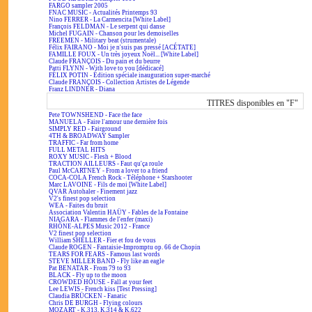
FARGO sampler 2005
FNAC MUSIC - Actualités Printemps 93
Nino FERRER - La Carmencita [White Label]
François FELDMAN - Le serpent qui danse
Michel FUGAIN - Chanson pour les demoiselles
FREEMEN - Military beat (strumentale)
Félix FAIRANO - Moi je n'suis pas pressé [ACÉTATE]
FAMILLE FOUX - Un très joyeux Noël... [White Label]
Claude FRANÇOIS - Du pain et du beurre
Patti FLYNN - With love to you [dédicacé]
FÉLIX POTIN - Édition spéciale inauguration super-marché
Claude FRANÇOIS - Collection Artistes de Légende
Franz LINDNER - Diana
TITRES disponibles en "F"
Pete TOWNSHEND - Face the face
MANUELA - Faire l'amour une dernière fois
SIMPLY RED - Fairground
4TH & BROADWAY Sampler
TRAFFIC - Far from home
FULL METAL HITS
ROXY MUSIC - Flesh + Blood
TRACTION AILLEURS - Faut qu'ça roule
Paul McCARTNEY - From a lover to a friend
COCA-COLA French Rock - Téléphone + Starshooter
Marc LAVOINE - Fils de moi [White Label]
QVAR Autohaler - Finement jazz
V2's finest pop selection
WEA - Faites du bruit
Association Valentin HAÜY - Fables de la Fontaine
NIAGARA - Flammes de l'enfer (maxi)
RHÔNE-ALPES Music 2012 - France
V2 finest pop selection
William SHELLER - Fier et fou de vous
Claude ROGEN - Fantaisie-Impromptu op. 66 de Chopin
TEARS FOR FEARS - Famous last words
STEVE MILLER BAND - Fly like an eagle
Pat BENATAR - From 79 to 93
BLACK - Fly up to the moon
CROWDED HOUSE - Fall at your feet
Lee LEWIS - French kiss [Test Pressing]
Claudia BRÜCKEN - Fanatic
Chris DE BURGH - Flying colours
MOZART - K.313, K.314 & K.622