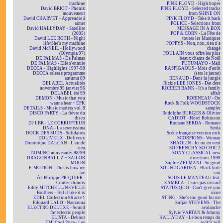
machine
PINK FLOYD - High hopes
David BRIOT - Phonik
PINK FLOYD - Selected tracks
mouvement
from SHINE ON
David CHARVET - Apprendre à
PINK FLOYD - Take it back
aimer
POLICE - Selections from
David HALLYDAY - Satellite
MESSAGE IN A BOX
(2005)
POP & CORN - La Fête de
David LEE ROTH - Night
toutes les Musiques
life/She's my machine
POPPYS - Non, non, rien n'a
David McNEIL - Hollywood
changé
(Olympia 97)
POULAIN vous offre les plus
DE PALMAS - De Palmas
beaux chants de Noël
DE PALMAS - Elle s'ennuie
PUTUMAYO - Mali
DECCA - Highlights 1997-98
RASPIGAOUS - Mois d'août
DECCA release programme
(sers le jaune)
autumn 89
RENAUD - Dans la jungle
DELABEL Actualités
Rickie LEE JONES - Dat dere
novembre 95 janvier 96
ROBBER BANK - It's a family
DELABEL été 99
affair
DEMON - Music that you
ROBINEAU - On
wanna hear + EPK
Rock & Folk WOODSTOCK
DETAILS - Music matters vol. 8
sampler
DISCO PARTY - La fièvre du
Rodolphe BURGER & Olivier
disco
CADIOT - Hôtel Robinson
DJ LBR - LE CORRUPTEUR
Romane SERDA - Romane
DNA - La serenissima
Serda
DOCK DES SUDS - Solidaires
Scène française version rock
DOLIVEUX - Doliveux
SCORPIONS - Woman
Dominique DALCAN - L'air de
SHAOLIN - Ici on en veut
rien
SO FRENCHY SO CHIC 2
DOMINO nouveautés 98/99
SONY CLASSICAL new
DRAGONBALL Z + SAILOR
directions 1999
MOON
Sophie ZELMANI - So good
E-MOTION - This is how we
SOUNDGARDEN - Black hole
are
sun
éd. Philippe PICQUIER -
SOUS LE MANTEAU feat.
Contes chinois
ZAMBLA - J'suis pas rassuré
Eddy MITCHELL/NEVILLE
STATUS QUO - Can't give you
Brothers - Tell it like it is
more
EDEL Collection 96 acte 1
STING - She's too good for me
Edouard LALO - Namouna
Sufjan STEVENS - The
ELECTRO DELUXE - Sound
avalanche
for eclectic people
Sylvie VARTAN & Johnny
ELISTA - Debout
HALLYDAY - Le bon temps du
EMI Cool Price - Les
rock'n'roll