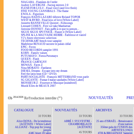
NIAGARA - Flammes de l'enfer
Audrey LAVERGNE - Facing mirrors 2.0
FLESH FOR LULU - Final vinyl (and live flesh)
FINE YOUNG CANNIBALS - The flame
ENOLA - Figurines
François HADJI-LAZARO détexte Roland TOPOR
WEST & BYRD - Final kiss of love [White Label]
Annette BANNEVILLE Quintet - Folksongs
Leonard COHEN - First we take Manhattan
Antoine DONNET - Fais gaffe à ce que tu penses...
SIGUE SIGUE SPUTNICK - Flaunt it [White Label]
SPLINE & LA MAUVAISE HERBE - Faiblesse et vanité
V2's finest electronic selection
TECHNIKART french tour sampler
Madeleine RENAUD raconte le palais idéal
EPIC - Focus
FOOD RECORDS sampler 1991
KORN - Family values
PUTUMAYO - Fiesta Putumayo
QUEEN - Flash
FRANCE CARTIGNY
MOWAX - Faces Z
Nina MORATO - Fanfaron
DIESEL Dreams - Escape into my dream
Feel the latin beat (CD + DVD)
PARTI SOCIALISTE - François MITTERRAND vous parle
SG GIGANTE - Fumar é matar saudades [White Label]
MONSIEUR Z - Fourrure et Musique [numéroté]
Muzik'Elles de MEAUX 2007
2014/2026
ici
NOUVEAUTÉS
PRE
©b
Re℗roduction interdite (
)
CATALOGUE
NOUVEAUTÉS
ARCHIVES
33 TOURS
33 TOURS
33 TOURS
Alice DONA - De la tendresse
ABBÉ J. SYLVESTRE -
25 ans d'ISRAËL - Renaissance
[ACÉTATE + White Label]
CHAMBORIGAUD
d'une nation
ALLIANZ - Top pop for young
[ACÉTATE]
33ème gala de l'UNION des
people
ARTISTES (1963)
45 TOURS
AMC feiert 20 jahre
4TH & BROADWAY Sampler