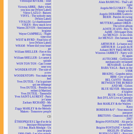
Véronique RIVIÈRE - Tout
Alain BASHUNG - That's all
court
right
Victoria ABRIL - Baby when
Angela McCLUSKEY - The
you kiss me [White Label]
things we do
Viktor LAZLO - Baisers
Angelo DEBARRE/Ludovic
VINYL - The nobody men
BEIER - Paroles de swing
[White Label]
Anne-Sophie
VIVALDI - Le chardonneret
MUTTER/Lambert ORKIS -
VIXEN - How much love
The silver album
Warren ZEVON - Sentimental
AOSTE 20 ANS - Hits 76
hygiene
AqME - Dévisager Dieu
Wayne CAMPBELL - Night
Art MENGO - À tes côtés
time rose
Art MENGO - Des bateaux de
WEST & BYRD - Final kiss of
sang
love [White Label]
ARTHUR H - Le baron noir
WHAM - Where did your heart
ARTHUR H - Le goût du H
go
Ashanti ROY Pablo MOSES
William SHELLER - Fier et fou
Winston JARRETT - Natty will
de vous
fly again
William SHELLER - Le carnet à
AUTECHRE - Cichlisuite
spirale
mechanically reclaimed
WON TON TON - Can I come
BÉNABAR - Le dîner
near you
BABA YAGA - Back in the
WONDER STUFF - The size of
USSR
a cow
BB KING - Grandes mitos
WOODENTOPS - You make me
BBM - City of gold
feel
BEL CANTO - Rumour
Yves DUTEIL - J'ai la guitare
BETWEEN THE BURIED
qui me démange
AND ME - Colors
Yves DUTEIL - Prendre un
BLUE SILVER - Musiques
enfant (à Martine)
d'Algérie
Yves DUTEIL - Tarentelle
BLUR - Girls & boys
Yves SAINT-LAURENT - Paris
Bob DYLAN Live at Carnegie
je t'aime
Hall 1963
Zachary RICHARD - My
Bob MARLEY & the Wailers -
Nanette
Kaya
Ziggy MARLEY & the Melody
BORDERS & 6° - Your musical
Makers - Tomorrow people
passport
BRETONS - Chanson rock été
CD
2007
ÉTHIOPIQUES L'âge d'or de la
Brigitte FONTAINE - Ah que la
musique éthiopienne
vie est belle
113 feat. Black Rénégat - Un
Brigitte FONTAINE + Areski +
jour de paix
HIGELIN - D'ailleurs
1900-1949 - Les plus grands
BUFFALO GRILL - Pour ton