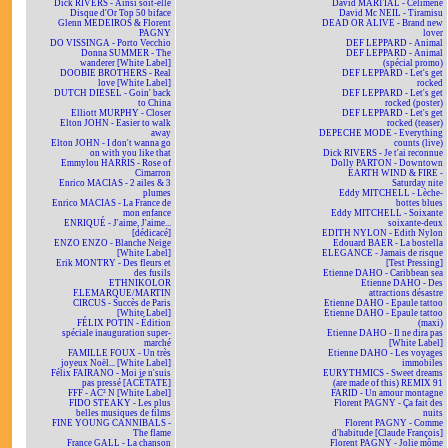
Dick RIVERS - Ainsi soit-elle
David MARTIAL - Célimène
Disque d'Or Top 50 biface
David Mc NEIL - Tiramisu
Glenn MEDEIROS & Florent
DEAD OR ALIVE - Brand new
PAGNY
lover
DO VISSINGA - Porto Vecchio
DEF LEPPARD - Animal
Donna SUMMER - The
DEF LEPPARD - Animal
wanderer [White Label]
(spécial promo)
DOOBIE BROTHERS - Real
DEF LEPPARD - Let's get
love [White Label]
rocked
DUTCH DIESEL - Goin' back
DEF LEPPARD - Let's get
to China
rocked (poster)
Elliott MURPHY - Closer
DEF LEPPARD - Let's get
Elton JOHN - Easier to walk
rocked (teaser)
away
DEPECHE MODE - Everything
Elton JOHN - I don't wanna go
counts (live)
on with you like that
Dick RIVERS - Je t'ai reconnue
Emmylou HARRIS - Rose of
Dolly PARTON - Downtown
Cimarron
EARTH WIND & FIRE -
Enrico MACIAS - 2 ailes & 3
Saturday nite
plumes
Eddy MITCHELL - Lèche-
Enrico MACIAS - La France de
bottes blues
mon enfance
Eddy MITCHELL - Soixante
ENRIQUÉ - J'aime, J'aime...
soixante-deux
[dédicacé]
EDITH NYLON - Edith Nylon
ENZO ENZO - Blanche Neige
Edouard BAER - La bostella
[White Label]
ELEGANCE - Jamais de risque
Erik MONTRY - Des fleurs et
[Test Pressing]
des fusils
Etienne DAHO - Caribbean sea
ETHNIKOLOR
Etienne DAHO - Des
F.LEMARQUE/MARTIN
attractions désastre
CIRCUS - Succès de Paris
Etienne DAHO - Epaule tattoo
[White Label]
Etienne DAHO - Epaule tattoo
FÉLIX POTIN - Édition
(maxi)
spéciale inauguration super-
Etienne DAHO - Il ne dira pas
marché
[White Label]
FAMILLE FOUX - Un très
Etienne DAHO - Les voyages
joyeux Noël... [White Label]
immobiles
Félix FAIRANO - Moi je n'suis
EURYTHMICS - Sweet dreams
pas pressé [ACÉTATE]
(are made of this) REMIX 91
FFF - AC² N [White Label]
FARID - Un amour montagne
FIDO STEAKY - Les plus
Florent PAGNY - Ça fait des
belles musiques de films
nuits
FINE YOUNG CANNIBALS -
Florent PAGNY - Comme
The flame
d'habitude [Claude François]
France GALL - La chanson
Florent PAGNY - Jolie môme