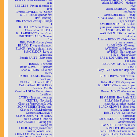
edge
Alain BASHUNG - Madame
BEE GEES - Paying the price of
rêve
love
Alain BASHUNG - Osez
Bernard LAVILLIERS - Saïgon
Joséphine
BIBIE - En souvenir de moi
Alain SOUCHON - Dandy
[Pré-Planning]
Alfio SCANDURRA - Qu'est-ce
BIG T Scotch whisky - Europe
qui ne va pas
1
AMERICAN BALLADS - Les
Bill HALEY & the Comets -
plus grands moments Country
Chaussettes PHILDAR
ANDERSON BRUFORD
Bill LABOUNTY - Livin'it up
WAKEMAN HOWE - Brother
Bill PRITCHARD - Number
of mine
five
Antoine DONNET - Fais gaffe à
Billy SWAN - Lover please
ce que tu penses...
BLACK - Fly up to the moon
Art MENGO - Côté cour
BLACK - You're a big girl now
AVIGNON au 8 décembre
Bob GELDOF - Love or
AVIONS - Nuit sauvage
something
B-52's - Planet Claire
Bonnie RAITT - Baby come
BAB & ROLANDO 808 - Mas
back
que nada
BOONS - The score
BADGAM - SP 1428 [Black
Boum BOMO - Hit-parades
Label]
Brian WILSON - Love and
Barry RYAN with the Majority -
mercy
Eloïse
CAMOUFLAGE - Heaven (I
BEACH BOYS - Still cruisin /
want you)
Kokomo
CARAVELLI pour LOTUS
Bebu SILVETTI - Spring rain
Carlos Alberto IRIGARAY -
BEE GEES - The woman in you
Navidad Criolla
/ Stayin' alive
Caroline LOEB - Mots croisés /
Bernard MINET - Génération
Le téléfon
Bioman
CATHY - Tout est littérature
BEV & BOB - Hey Paula [T.P.]
CENTER - Navsiegda
BILLY & les Forbans - Au
Chant du 7ème Congrès de la
temps des surprises-parties
BONNETERIE (TP dédicacé)
BLACK CROWES - High head
Charles BORELLI présente
blues / A conspiracy
Georges SOLCHANY
Bob DYLAN - Gotta serve
Charles DUMONT - Je t'aime /
somebody
Nuit blanche à Honfleur
Bob GELDOF - The great song
Charlie SPAHN - Loving you,
of indifference
loving me
Bob SEGER - The fire inside
CHER - Gypsys, tramps and
BON JOVI - Bed of roses
thieves [White Label]
Boris DJIAN - Je t'aime encore
CHINA CRISIS - Black man ray
Brigitte BARDOT - Toutes les