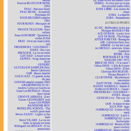
monde
ZE Xmas record REloaded 2004
Festival BLUES SUR SEINE
ZEBDA - Je crois que ça va pas
2003
être possible (radio edit)
FNAC - Parcours black
ZONE LIBRE - Les contes du
FNAC MUSIC - Actualités
chaos
Printemps 93
ZORA - La famille
FOOD RECORDS sampler
ZORA - Panaméenne
1991
AUTRES SUPPORTS
FOUR ROSES - Musiques de
films
AC-DC - Ballbreaker, la bio par
FRANCE TELECOM - Easy
Philippe MANOEUVRE
techno
ACE OF BASE - Lucky love
Franz SCHUBERT - Quintette à
ACE OF BASE - The bridge
cordes D.956
AFTER FOREVER - Remagine
FRAY - Over my head (cable
AIR - Californie/Sexy boy
car)
ARMOR - Le bal des Laze
FREDERICKS + GOLDMAN +
Art MENGO - interview Alain
JONES - Des vies
Gardinier
FRENCH B - La vie est belle
BJÖRK - Post
GAY DAD - Leisure noise
BOB MARLEY & THE
GEFFEN - Swag American
WAILERS 1967-1972
Style
BRICE DE NICE - J't'ai cassé !
GENERIC
Céline DION - 1 fille & 4 types
GLÜCKLICH SAMPLER (New
Céline DION - D'eux
Beetle Cabriolet)
Christian BOURGEOIS -
GMF - Bonus famille
Disque Bayard n°1
GOLD JAZZ - 12 grands noms
CLUB TINNIE - Mystérieuses
du jazz
rencontres
GOOOM sampler summer 2003
DAFT PUNK - Vidéo medley
GRAMOPHONE 01/10 -
DANDY WARHOLS - Smoke it
Andrew Litton on Gershwin
DARGAUD BOOX 1 - Canal+
Grant Lee BUFFALO - Honey
FREDERICKS + GOLDMAN +
don't think
JONES - Rouge
GROOVE ARMADA - Easy
GENESIS Live - The way we
Gustav LEONHARDT joue
walk
Louis COUPERIN
IAM - Je danse le mia
HANDSOME BOY
IGGY POP - Iggy
MODELING SCHOOL - The
JAMIROQUAI - Corner of the
world's gone mad
earth
Hector ZAZOU - Lights in the
JAMIROQUAI - Little L
dark
JAMIROQUAI - Love
Hervé VILARD - La vie est
foolosophy
belle, le monde est beau
JAMIROQUAI - Return of the
Hildegard von BINGEN - O vis
space cowboy
aeternitatis
JAMIROQUAI - Space cowboy