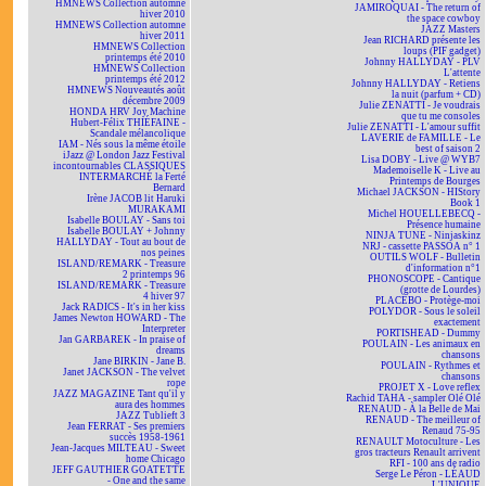
HMNEWS Collection automne
JAMIROQUAI - The return of
hiver 2010
the space cowboy
HMNEWS Collection automne
JAZZ Masters
hiver 2011
Jean RICHARD présente les
HMNEWS Collection
loups (PIF gadget)
printemps été 2010
Johnny HALLYDAY - PLV
HMNEWS Collection
L'attente
printemps été 2012
Johnny HALLYDAY - Retiens
HMNEWS Nouveautés août
la nuit (parfum + CD)
décembre 2009
Julie ZENATTI - Je voudrais
HONDA HRV Joy Machine
que tu me consoles
Hubert-Félix THIÉFAINE -
Julie ZENATTI - L'amour suffit
Scandale mélancolique
LAVERIE de FAMILLE - Le
IAM - Nés sous la même étoile
best of saison 2
iJazz @ London Jazz Festival
Lisa DOBY - Live @ WYB7
incontournables CLASSIQUES
Mademoiselle K - Live au
INTERMARCHÉ la Ferté
Printemps de Bourges
Bernard
Michael JACKSON - HIStory
Irène JACOB lit Haruki
Book 1
MURAKAMI
Michel HOUELLEBECQ -
Isabelle BOULAY - Sans toi
Présence humaine
Isabelle BOULAY + Johnny
NINJA TUNE - Ninjaskinz
HALLYDAY - Tout au bout de
NRJ - cassette PASSOA n° 1
nos peines
OUTILS WOLF - Bulletin
ISLAND/REMARK - Treasure
d'information n°1
2 printemps 96
PHONOSCOPE - Cantique
ISLAND/REMARK - Treasure
(grotte de Lourdes)
4 hiver 97
PLACEBO - Protège-moi
Jack RADICS - It's in her kiss
POLYDOR - Sous le soleil
James Newton HOWARD - The
exactement
Interpreter
PORTISHEAD - Dummy
Jan GARBAREK - In praise of
POULAIN - Les animaux en
dreams
chansons
Jane BIRKIN - Jane B.
POULAIN - Rythmes et
Janet JACKSON - The velvet
chansons
rope
PROJET X - Love reflex
JAZZ MAGAZINE Tant qu'il y
Rachid TAHA - sampler Olé Olé
aura des hommes
RENAUD - À la Belle de Mai
JAZZ Tublieft 3
RENAUD - The meilleur of
Jean FERRAT - Ses premiers
Renaud 75-95
succès 1958-1961
RENAULT Motoculture - Les
Jean-Jacques MILTEAU - Sweet
gros tracteurs Renault arrivent
home Chicago
RFI - 100 ans de radio
JEFF GAUTHIER GOATETTE
Serge Le Péron - LÉAUD
- One and the same
L'UNIQUE