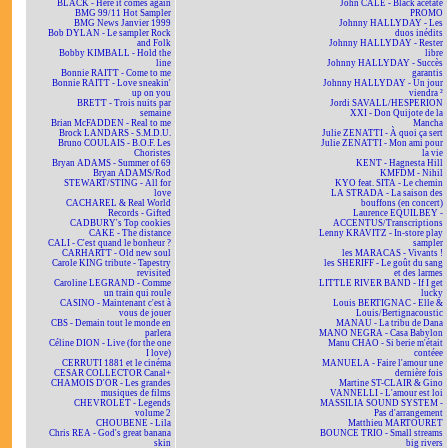
BLACK - Here it comes again
John CALE - Black acetate
BMG 99/11 Hot Sampler
PROMO
BMG News Janvier 1999
Johnny HALLYDAY - Les
Bob DYLAN - Le sampler Rock
duos inédits
and Folk
Johnny HALLYDAY - Rester
Bobby KIMBALL - Hold the
libre
line
Johnny HALLYDAY - Succès
Bonnie RAITT - Come to me
garantis
Bonnie RAITT - Love sneakin'
Johnny HALLYDAY - Un jour
up on you
viendra ²
BRETT - Trois nuits par
Jordi SAVALL/HESPERION
semaine
XXI - Don Quijote de la
Brian McFADDEN - Real to me
Mancha
Brock LANDARS - S.M.D.U.
Julie ZENATTI - À quoi ça sert
Bruno COULAIS - B.O.F. Les
Julie ZENATTI - Mon ami pour
Choristes
la vie
Bryan ADAMS - Summer of 69
KENT - Hagnesta Hill
Bryan ADAMS/Rod
KMFDM - Nihil
STEWART/STING - All for
KYO feat. SITA - Le chemin
love
LA STRADA - La saison des
CACHAREL & Real World
bouffons (en concert)
Records - Gifted
Laurence EQUILBEY -
CADBURY's Top cookies
ACCENTUS/Transcriptions
CAKE - The distance
Lenny KRAVITZ - In-store play
CALI - C'est quand le bonheur ?
sampler
CARHARTT - Old new soul
les MARACAS - Vivants !
Carole KING tribute - Tapestry
les SHERIFF - Le goût du sang
revisited
et des larmes
Caroline LEGRAND - Comme
LITTLE RIVER BAND - If I get
un train qui roule
lucky
CASINO - Maintenant c'est à
Louis BERTIGNAC - Elle &
vous de jouer
Louis/Bertignacoustic
CBS - Demain tout le monde en
MANAU - La tribu de Dana
parlera
MANO NEGRA - Casa Babylon
Céline DION - Live (for the one
Manu CHAO - Si berie m'était
I love)
contéee
CERRUTI 1881 et le cinéma
MANUELA - Faire l'amour une
CESAR COLLECTOR Canal+
dernière fois
CHAMOIS D'OR - Les grandes
Martine ST-CLAIR & Gino
musiques de films
VANNELLI - L'amour est loi
CHEVROLET - Legends
MASSILIA SOUND SYSTEM -
volume 2
Pas d'arrangement
CHOUBENE - Lila
Matthieu MARTOURET
Chris REA - God's great banana
BOUNCE TRIO - Small streams
skin
big rivers