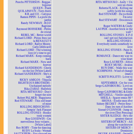
Punchs PITTERSON - Reggae-
RITA MITSOUKO - Andy + Un
biguine
soir un chien
QUEEN - Flash
Roberta FLACK - Killing me
QUILAPAYUN - Tutti-frutti
softly (with his song)
R.B. and CO. - Calypso
Rod STEWART - Da ya think
Ramon PIPIN - La porte du
I'm sexy
jardin
Rod STEWART - Downtown
Randy NEWMAN - B.O.F.
train
Ragtime
Roger WATERS & Cindy
Raymond BOISSERIE - Perles
LAUPER - Another brick in the
de cristal
wall ²
REBEL MC - Better world
ROLLING STONES - E.P. (I
Richard LORD - Pleins feux sur
can't get no) Satisfaction
la RENAULT 9
ROLLING STONES -
Richard LORD - Rallye Monte-
Everybody needs somebody to
Carlo [dédicacé]
love
Richard LORD - The winning
ROLLING STONES - Paint It,
lion (it's time to go)
Black
Richard MARX - Keep coming
ROMANCE - Dance my way to
back
your heart
Richard MARX - Now and
Rose LAURENS - Africa
forever
ROXY MUSIC - Avalon
Richard SANDERSON - Check
RUN DMC - Walk this way
on the list [White Label]
SCORPIONS - Wind of change
Richard SANDERSON - She's a
(maxi)
lady
SCRITTI POLITTI - Lover to
RICKY AMIGOS - Téquila
fall
RIGHTEOUS BROTHERS -
SEPTEMBER - Cry for you
Unchained melody
Serge GAINSBOURG - Love on
Rika ZARAÏ - Hallelou
the beat
RITA MITSOUKO - Don't
Serge GAINSBOURG & Eddy
forget the nite
MITCHELL - Vieille canaille
Robert PALMER - Happiness
SHEILA - Spacer remix 98 ²
Rod STEWART - This old heart
SHONA - Elodie mon rêve
of mine
Sidney BECHET - Petite fleur /
ROLLING BIDOCHONS -
Dans les rues d'Antibes
Jumpin' Jack Flasque
Sinead O'CONNOR - Jump in
ROLLING STONES - Honky
the river [Test Pressing]
tonk women
SISTER SLEDGE - He's the
Ron GOODWIN - Ces
greatest dancer
merveilleux fous volants...
SISTERS OF MERCY - All
[White Label]
along the watchtower
Roy ROBY - Time for dancing
SISTERS OF MERCY -
RUDY La Scala - Woman
Dominion
SALT'N'PEPA - You showed me
SKUNK ANANSIE - Secretly