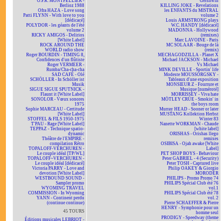
O.P.R. MONTPELLIER -
Gershwin
Berlioz 1988
KILLING JOKE - Revelations
Ofra HAZA - Love song
les ENFANTS du MISTRAL
Patti FLYNN - With love to you
volume 2
[dédicacé]
Louis ARMSTRONG plays
POLYDOR - les géants de l'été
W.C. HANDY [dédicacé]
volume 2
MADONNA - Hollywood
RICKY AMIGOS - Delirios
(remixes)
[White Label]
Marc LAVOINE - Paris
ROCK AROUND THE
MC SOLAAR - Bouge de là
WORLD radio show
(remix)
Roger BOURDIN - TIMING 8,
MECHAGODZILLA - Planet X
Confidences d'un flûtiste
Michael JACKSON - Michael
Roger VERMEER -
Vs Michael
Rumba/Cha-cha-cha
MINK DEVILLE - Sportin' life
SAD CAFÉ - Olé
Modeste MOUSSORGSKY -
SCHÖLLER - In Schöller ist
Tableaux d'une exposition
Musik
MONSIEUR Z - Fourrure et
SIGUE SIGUE SPUTNICK -
Musique [numéroté]
Flaunt it [White Label]
MORRISSEY - Viva hate
SONOLOR - Vœux sonores
MÖTLEY CRÜE - Smokin' in
1975
the boys room
Sophie MARCEAU - Certitude
Murray HEAD - Sooner or later
[White Label]
MUSTANG Kollektion Herbst
STOFFEL & FILS 1950-1975
Winter 83
T'PAU - Rage [White Label]
Nanette WORKMAN - Chaude
TEPPAZ - Technique spatio-
[white label]
dynamic
ORISHAS - Orishas llego
Théâtre de l'EMPIRE -
remixes
compilation Rétro
OSIBISA - Ojah awake [White
TOPALOFF-VERCHUREN -
Label]
Le couple idéal [TP/WL]
PET SHOP BOYS - Behaviour
TOPALOFF~VERCHUREN -
Peter GABRIEL - 4 (Security)
Le couple idéal [dédicacé]
Peter TOSH - Captured live
Victoria PARRY - Love and
Philip OAKEY & Giorgio
devotion [White Label]
MORODER
WESTBOUND SOUND -
PHILIPS - Promo Promo 74
Sampler promo
PHILIPS Spécial Club été 76
WYOMING TRAVEL
vol.1
COMMISSION - In Wyoming
PHILIPS Spécial Club été 78
YANN - Continent perdu
vol. 2
(continue continue)
Pierre SCHAEFFER & Pierre
HENRY - Symphonie pour un
45 TOURS
homme seul
PRODIGY - Speedway (theme
Éditions musicales LEBRIOT -