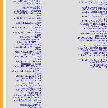
Jennifer HOYSTON + William
SHEILA - Feutrines DJ Spacer
WHITMORE - Hallways of
remix 98
always
SHELL - Compilation n° 1
Jill SCOTT - Golden
GRANDS CLASSIQUES
Jody WATLEY - Everything
SHELL - Compilation n° 2
Joe COCKER - High time we
JAZZ
went
SHELL - Compilation n° 3
Joe COCKER - Summer in the
TUBES
city
SHELL - Compilation n° 4
JOHNNIE & JAZZ - Live in
CHANSONS FRANÇAISES
Paris
SIXUN fête ses 20 ans
Johnny HALLYDAY - 10 titres
SLÉO - Ensemble pour une
de légende
nouvelle aventure
Johnny HALLYDAY - Best of
SON & LUMIÈRE - Hymne
concert
monégasque
Johnny HALLYDAY -
SONY - MiniDisc Test and win
Collector Optic 2000
Tanita TIKARAM - Lovers in
Johnny HALLYDAY - En
the city
concert avec Johnny
TEXAS - The greatest hits
Johnny HALLYDAY - Garden
TISSGAR - 3 sketches de Roger
of love
Pierre & Jean-Marc Thibault
Johnny HALLYDAY - Il est
TOTAL - Hits d'Or 1987
terrible (Optic 2000)
TREMA - Objectifs Janvier 93
Johnny HALLYDAY - Ja, der
n°4
Elefant
TRICATEL Tri-Pocket 1 - Au
Johnny HALLYDAY - Je la
cœur de TRICATEL
croise tous les matins
U2 - Beautiful day
Johnny HALLYDAY - Je n'ai
ZIPPO OUÏ FM
jamais pleuré
Johnny HALLYDAY - LEGAL,
le goût
Johnny HALLYDAY - Les
années Johnny vol.1
Johnny HALLYDAY - Les
années Johnny vol.2
Johnny HALLYDAY - Les
années Johnny vol.3
Johnny HALLYDAY - Les
tendres années
Johnny HALLYDAY - Marie
Johnny HALLYDAY - Pardon
Johnny HALLYDAY - Partie de
cartes
Johnny HALLYDAY -
Quelques cris