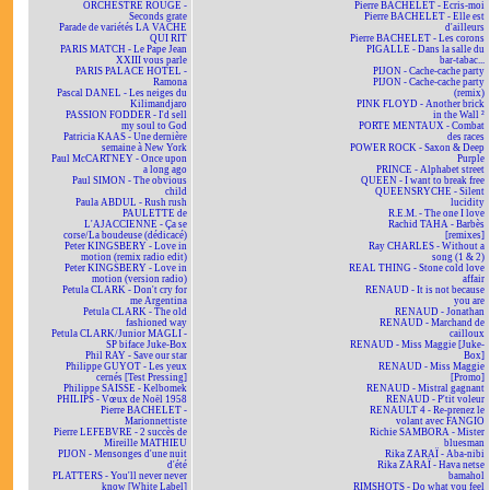
ORCHESTRE ROUGE -
Pierre BACHELET - Écris-moi
Seconds grate
Pierre BACHELET - Elle est
Parade de variétés LA VACHE
d'ailleurs
QUI RIT
Pierre BACHELET - Les corons
PARIS MATCH - Le Pape Jean
PIGALLE - Dans la salle du
XXIII vous parle
bar-tabac...
PARIS PALACE HOTEL -
PIJON - Cache-cache party
Ramona
PIJON - Cache-cache party
Pascal DANEL - Les neiges du
(remix)
Kilimandjaro
PINK FLOYD - Another brick
PASSION FODDER - I'd sell
in the Wall ²
my soul to God
PORTE MENTAUX - Combat
Patricia KAAS - Une dernière
des races
semaine à New York
POWER ROCK - Saxon & Deep
Paul McCARTNEY - Once upon
Purple
a long ago
PRINCE - Alphabet street
Paul SIMON - The obvious
QUEEN - I want to break free
child
QUEENSRYCHE - Silent
Paula ABDUL - Rush rush
lucidity
PAULETTE de
R.E.M. - The one I love
L'AJACCIENNE - Ça se
Rachid TAHA - Barbès
corse/La boudeuse (dédicacé)
[remixes]
Peter KINGSBERY - Love in
Ray CHARLES - Without a
motion (remix radio edit)
song (1 & 2)
Peter KINGSBERY - Love in
REAL THING - Stone cold love
motion (version radio)
affair
Petula CLARK - Don't cry for
RENAUD - It is not because
me Argentina
you are
Petula CLARK - The old
RENAUD - Jonathan
fashioned way
RENAUD - Marchand de
Petula CLARK/Junior MAGLI -
cailloux
SP biface Juke-Box
RENAUD - Miss Maggie [Juke-
Phil RAY - Save our star
Box]
Philippe GUYOT - Les yeux
RENAUD - Miss Maggie
cernés [Test Pressing]
[Promo]
Philippe SAISSE - Kelbomek
RENAUD - Mistral gagnant
PHILIPS - Vœux de Noël 1958
RENAUD - P'tit voleur
Pierre BACHELET -
RENAULT 4 - Re-prenez le
Marionnettiste
volant avec FANGIO
Pierre LEFEBVRE - 2 succès de
Richie SAMBORA - Mister
Mireille MATHIEU
bluesman
PIJON - Mensonges d'une nuit
Rika ZARAÏ - Aba-nibi
d'été
Rika ZARAÏ - Hava netse
PLATTERS - You'll never never
bamahol
know [White Label]
RIMSHOTS - Do what you feel