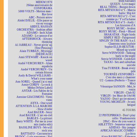
from Fastlane)
MIDEM 1970
QUEEN - Live magic
20ème anniversaire de
REAL THING - Boogie down
CONFORAMA
RITA MITSOUKO n°1 - Marcia
5000 VOLTS - Motion man /
baila / Hip kit
Bye love
RITA MITSOUKO n°2 - C'est
ABC - Poison arrow
comme ça / Y'a d'la haine
Abdel DJELIL - Elle passe sa
RITA MITSOUKO n°3 - Andy /
vie en voyage
Les histoires d'A
ABDUL HASSAN
ROXY MUSIC - Avalon
ORCHESTRA - Arabian affair
ROXY MUSIC - Flesh + Blood
ADAMO - Inch'Allah
SHAKATAK - Night birds
ADAMO - Le carosse d'or
SIMPLY RED - Fairground
AFTERSHOCK - Always
SINGIN' IN THE RAIN - b.o.f.
thinking
Chantons sous la pluie
Al JARREAU - Never givin' up
Sophie ELLIS-BEXTOR -
[Test Pressing]
Mixed up world
Alain TURBAN - Mystique
Steve WINWOOD - Talking
[DÉDICACÉ]
back to the night
Amii STEWART - Knock on
Stevie WONDER - Coldchill
wood
TAXXI - Sex and suburban
André VERCHUREN - Alma
suicide
española
Tina TURNER - Break every
André VERCHUREN - Un
rule
certain frisson
TOURNÉE d'ENFOIRÉS -
Andy & David WILLIAMS -
C'est des mecs y chantent
What's your name
U2 - Lemon (Perfecto + Trance
Ann SOREL - Quand j'ai si mal
Mix)
Annie CORDY - Le rock à
Véronique SANSON - Moi, le
Médor [White Label]
venin
ANTAR - Les Fables de la
VIRGIN - Club 82
Fontaine
VIRGIN - les Must de l'été 86
Antoine GIACOMONI - Vieni
YAZOO - Don't go (re-mixes)
vieni
YOUNG MICHELIN - Je suis
ANYA - One word
fatigué
ATTENTION À LA MARCHE
- Slow d'enfer
45 TOURS
Axel BAUER - Jessy
Axel BAUER - L'arc-en-ciel
22 PISTEPIRKKO - Don't play
BARGES - La pitxuri
cello / Frankenstein
Barry WHITE - Put me in your
2PAC - How do you want it
mix (radio edit)
ABLETTES - Jeunesse sauvage
BASSLINE BOYS - We will
ADIDAS - Sky jumper
rock you
AFRICAN MAGIC COMBO -
BATTIATO - Cuccurucucu
La chica
BB DOC - Lolo ganzaman / Nul
Alain BASHUNG - Élégance