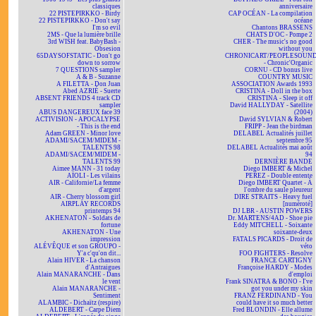
classiques
anniversaire
22 PISTEPIRKKO - Birdy
CAP OCÉAN - La compilation
22 PISTEPIRKKO - Don't say
océane
I'm so evil
Chantons BRASSENS
2MS - Que la lumière brille
CHATS D'OC - Pompe 2
3rd WISH feat. BabyBash -
CHER - The music's no good
Obsesion
without you
65DAYSOFSTATIC - Don't go
CHRONICART/PEOPLESOUN
down to sorrow
- Chronic'Organic
7 QUESTIONS sampler
CORNU - CD bonus live
A & B - Suzanne
COUNTRY MUSIC
A FILETTA - Don Juan
ASSOCIATION Awards 1993
Abed AZRIÉ - Suerte
CRISTINA - Doll in the box
ABSENT FRIENDS 4 track CD
CRISTINA - Sleep it off
sampler
David HALLYDAY - Satellite
ABUS DANGEREUX face 39
(2004)
ACTIVISION - APOCALYPSE
David SYLVIAN & Robert
- This is the end
FRIPP - Jean the birdman
Adam GREEN - Minor love
DELABEL Actualités juillet
ADAMI/SACEM/MIDEM -
septembre 95
TALENTS 98
DELABEL Actualités mai août
ADAMI/SACEM/MIDEM -
94
TALENTS 99
DERNIÈRE BANDE
Aimee MANN - 31 today
Diego IMBERT & Michel
AÏOLI - Les vilains
PEREZ - Double entente
AIR - Californie/La femme
Diego IMBERT Quartet - À
d'argent
l'ombre du saule pleureur
AIR - Cherry blossom girl
DIRE STRAITS - Heavy fuel
AIRPLAY RECORDS
[numéroté]
printemps 94
DJ LBR - AUSTIN POWERS
AKHENATON - Soldats de
Dr. MARTENS/4AD - Shoe pie
fortune
Eddy MITCHELL - Soixante
AKHENATON - Une
soixante-deux
impression
FATALS PICARDS - Droit de
ALÉVÊQUE et son GROUPO -
véto
Y'a c'qu'on dit...
FOO FIGHTERS - Resolve
Alain HIVER - La chanson
FRANCE CARTIGNY
d'Antraigues
Françoise HARDY - Modes
Alain MANARANCHE - Dans
d'emploi
le vent
Frank SINATRA & BONO - I've
Alain MANARANCHE -
got you under my skin
Sentiment
FRANZ FERDINAND - You
ALAMBIC - Dichaïtz (respire)
could have it so much better
ALDEBERT - Carpe Diem
Fred BLONDIN - Elle allume