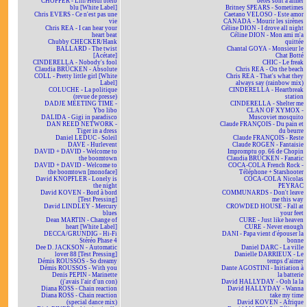
CHOPPER - Lili/Heidi bleib
bêtes sont à aimer
blu [White Label]
Britney SPEARS - Sometimes
Chris EVERS - Ce n'est pas une
Caetano VELOSO - Este amor
vie
CANADA - Mourir les sirènes
Chris REA - I can hear your
Céline DION - I drove all night
heart beat
Céline DION - Mon ami m'a
Chubby CHECKER/Hank
quittée
BALLARD - The twist
Chantal GOYA - Monsieur le
[Acétate]
Chat Botté
CINDERELLA - Nobody's fool
CHIC - Le freak
Claudia BRÜCKEN - Absolute
Chris REA - On the beach
COLL - Pretty little girl [White
Chris REA - That's what they
Label]
always say (rainbow mix)
COLUCHE - La politique
CINDERELLA - Heartbreak
(revue de presse)
station
DADJE MEETING TIME -
CINDERELLA - Shelter me
Ybo libo
CLAN OF XYMOX -
DALIDA - Gigi in paradisco
Muscoviet mosquito
DAN REED NETWORK -
Claude FRANÇOIS - Du pain et
Tiger in a dress
du beurre
Daniel LEDUC - Soleil
Claude FRANÇOIS - Reste
DAVE - Hurlevent
Claude ROGEN - Fantaisie
DAVID + DAVID - Welcome to
Impromptu op. 66 de Chopin
the boomtown
Claudia BRÜCKEN - Fanatic
DAVID + DAVID - Welcome to
COCA-COLA French Rock -
the boomtown [monoface]
Téléphone + Starshooter
David KNOPFLER - Lonely is
COCA-COLA Nicolas
the night
PEYRAC
David KOVEN - Bord à bord
COMMUNARDS - Don't leave
[Test Pressing]
me this way
David LINDLEY - Mercury
CROWDED HOUSE - Fall at
blues
your feet
Dean MARTIN - Change of
CURE - Just like heaven
heart [White Label]
CURE - Never enough
DECCA/GRUNDIG - Hi-Fi
DANI - Papa vient d'épouser la
Stéréo Phase 4
bonne
Dee D. JACKSON - Automatic
Daniel DARC - La ville
lover 88 [Test Pressing]
Danielle DARRIEUX - Le
Démis ROUSSOS - So dreamy
temps d'aimer
Démis ROUSSOS - With you
Dante AGOSTINI - Initiation à
Denis PEPIN - Marinette
la batterie
(j'avais l'air d'un con)
David HALLYDAY - Ooh la la
Diana ROSS - Chain reaction
David HALLYDAY - Wanna
Diana ROSS - Chain reaction
take my time
(special dance mix)
David KOVEN - Afrique