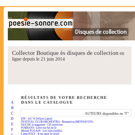
Collector Boutique ès disques de collection
en
ligne depuis le 21 juin 2014
RÉSULTATS DE VOTRE RECHERCHE
DANS LE CATALOGUE
A
B
C
AUTEURS disponibles en "F"
D
FFF - AC² N [White Label]
FESTIVAL CLUB ORCHESTRA - Romantica (MONSAVON)
E
FAN DE le magazine - CD interview
FORBANS - Lève ton ful de là
F
Michel FUGAIN - Les lilas (inédit)
Liane FOLY - Il est mort le soleil