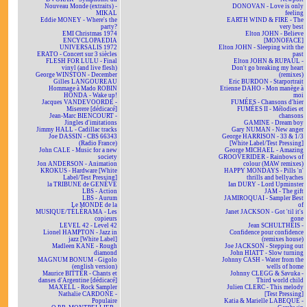
Nouveau Monde (extraits) -
DONOVAN - Love is only
MIKAL
feeling
Eddie MONEY - Where's the
EARTH WIND & FIRE - The
party?
very best
EMI Christmas 1974
Elton JOHN - Believe
ENCYCLOPAEDIA
[MONOFACE]
UNIVERSALIS 1972
Elton JOHN - Sleeping with the
ERATO - Concert sur 3 siècles
past
FLESH FOR LULU - Final
Elton JOHN & RUPAUL -
vinyl (and live flesh)
Don't go breaking my heart
George WINSTON - December
(remixes)
Gilles LANGOUREAU
Eric BURDON - Starportrait
Hommage à Mado ROBIN
Etienne DAHO - Mon manège à
HONDA - Wake up!
moi
Jacques VANDEVOORDE -
FUMÉES - Chansons d'hier
Miserere [dédicacé]
FUMÉES II - Mélodies et
Jean-Marc BIENCOURT -
chansons
Jingles d'imitations
GAMINE - Dream boy
Jimmy HALL - Cadillac tracks
Gary NUMAN - New anger
Joe DASSIN - CBS 66343
George HARRISON - 33 & 1/3
(Radio France)
[White Label/Test Pressing]
John CALE - Music for a new
George MICHAEL - Amazing
society
GROOVERIDER - Rainbows of
Jon ANDERSON - Animation
colour (MAW remixes)
KROKUS - Hardware [White
HAPPY MONDAYS - Pills 'n'
Label/Test Pressing]
thrills and bellyaches
la TRIBUNE de GENÈVE
Ian DURY - Lord Upminster
LBS - Action
JAM - The gift
LBS - Aurum
JAMIROQUAI - Sampler Best
Le MONDE de la
of
MUSIQUE/TÉLÉRAMA - Les
Janet JACKSON - Got 'til it's
copieurs
gone
LEVEL 42 - Level 42
Jean SCHULTHEIS -
Lionel HAMPTON - Jazz in
Confidence pour confidence
jazz [White Label]
(remixes house)
Madleen KANE - Rough
Joe JACKSON - Stepping out
diamond
John HIATT - Slow turning
MAGNUM BONUM - Gigolo
Johnny CASH - Water from the
(english version)
wells of home
Maurice BITTER - Chants et
Johnny CLEGG & Savuka -
danses d'Argentine [dédicacé]
Third world child
MAXELL - Rock Sampler
Julien CLERC - This melody
Nathalie CARDONE -
[Test Pressing]
Populaire
Katia & Marielle LABEQUE -