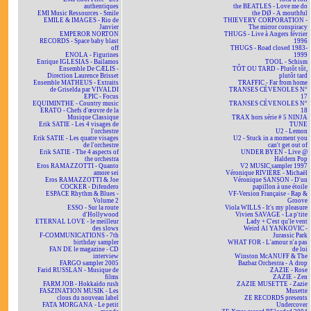
authentiques
the BEATLES - Love me do
EMI Music Ressources - Smile
the DØ - A mouthful
EMILE & IMAGES - Rio de
THIEVERY CORPORATION -
Janvier
The mirror conspiracy
EMPEROR NORTON
THUGS - Live à Angers février
RECORDS - Space baby blast
1996
off
THUGS - Road closed 1983-
ENOLA - Figurines
1999
Enrique IGLESIAS - Bailamos
TOOL - Schism
Ensemble De CÆLIS -
TÔT OU TARD - Plutôt tôt,
Direction Laurence Brisset
plutôt tard
Ensemble MATHEUS - Extraits
TRAFFIC - Far from home
de Griselda par VIVALDI
TRANSES CÉVENOLES N°
EPIC - Focus
17
EQUIMINTHE - Country music
TRANSES CÉVENOLES N°
ERATO - Chefs d'œuvre de la
18
Musique Classique
TRAX hors série # 5 NINJA
Erik SATIE - Les 4 visages de
TUNE
l'orchestre
U2 - Lemon
Erik SATIE - Les quatre visages
U2 - Stuck in a moment you
de l'orchestre
can't get out of
Erik SATIE - The 4 aspects of
UNDER BYEN - Live @
the orchestra
Haldern Pop
Eros RAMAZZOTTI - Quanto
V2 MUSIC sampler 1997
amore sei
Véronique RIVIÈRE - Michaël
Eros RAMAZZOTTI & Joe
Véronique SANSON - D'un
COCKER - Difendero
papillon à une étoile
ESPACE Rhythm & Blues -
VF-Version Française - Rap &
Volume 2
Groove
ESSO - Sur la route
Viola WILLS - It's my pleasure
d'Hollywood
Vivien SAVAGE - La p'tite
ETERNAL LOVE - le meilleur
Lady + C'est qu'le vent
des slows
Weird Al YANKOVIC -
F-COMMUNICATIONS - 7th
Jurassic Park
birthday sampler
WHAT FOR - L'amour n'a pas
FAN DE le magazine - CD
de loi
interview
Winston McANUFF & The
FARGO sampler 2005
Bazbaz Orchestra - A drop
Farid RUSSLAN - Musique de
ZAZIE - Rose
films
ZAZIE - Zen
FARM JOB - Hokkaïdo rush
ZAZIE MUSETTE - Zazie
FASZINATION MUSIK - Les
Musette
clous du nouveau label
ZE RECORDS presents
FATA MORGANA - Le petit
Undercover