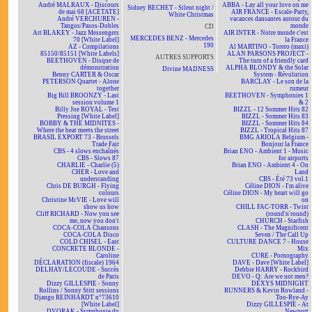
André MALRAUX - Discours
ABBA - Lay all your love on me
Sidney BECHET - Silent night /
de mai 68 [ACÉTATE]
AIR FRANCE - Escale-Party,
White Christmas
André VERCHUREN -
vacances dansantes autour du
Tangos/Pasos-Dobles
monde
CD
Art BLAKEY - Jazz Messengers
AIR INTER - Notre monde c'est
MERCEDES BENZ - Mercedes
70 [White Label]
la France
190
AZ - Compilations
Al MARTINO - Torero (maxi)
85150/85151 [White Labels]
ALAN PARSONS PROJECT -
AUTRES SUPPORTS
BEETHOVEN - Disque de
The turn of a friendly card
démonstration
ALPHA BLONDY & the Solar
Divine MADNESS
Benny CARTER & Oscar
System - Révolution
PETERSON Quartet - Alone
BARCLAY - Le son de la
together
rumeur
Big Bill BROONZY - Last
BEETHOVEN - Symphonies 1
session volume 1
& 2
Billy Joe ROYAL - Test
BIZZL - 12 Sommer Hits 82
Pressing [White Label]
BIZZL - Sommer Hits 83
BOBBY & THE MIDNITES -
BIZZL - Sommer Hits 84
Where the beat meets the street
BIZZL - Tropical Hits 87
BRASIL EXPORT 73 - Brussels
BMG ARIOLA Belgium -
Trade Fair
Bonjour la France
CBS - 4 slows enchaînés
Brian ENO - Ambient 1 - Music
CBS - Slows 87
for airports
CHARLIE - Charlie (5)
Brian ENO - Ambient 4 - On
CHER - Love and
Land
understanding
CBS - Été 73 vol.1
Chris DE BURGH - Flying
Céline DION - I'm alive
colours
Céline DION - My heart will go
Christine McVIE - Love will
on
show us how
CHILL FAC-TORR - Twist
Cliff RICHARD - Now you see
(round'n'round)
me, now you don't
CHURCH - Starfish
COCA-COLA Chansons
CLASH - The Magnificent
COCA-COLA Disco
Seven / The Call Up
COLD CHISEL - East
CULTURE DANCE 7 - House
CONCRETE BLONDE -
Mix
Caroline
CURE - Pornography
DÉCLARATION (fiscale) 1964
DAVE - Dave [White Label]
DELHAY/LECOUDE - Succès
Debbie HARRY - Rockbird
de Paris
DEVO - Q: Are we not men?
Dizzy GILLESPIE - Sonny
DEXYS MIDNIGHT
Rollins / Sonny Stitt sessions
RUNNERS & Kevin Rowland -
Django REINHARDT n°73610
Too-Rye-Ay
[White Label]
Dizzy GILLESPIE - At
DVORAK - Symphonie du
Newport