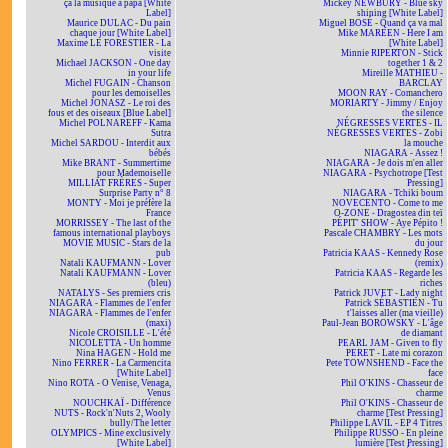
ça la musique à papa [White
Mickey NEWBURY - Blue sky
Label]
shining [White Label]
Maurice DULAC - Du pain
Miguel BOSÉ - Quand ça va mal
chaque jour [White Label]
Mike MAREEN - Here I am
Maxime LE FORESTIER - La
[White Label]
visite
Minnie RIPERTON - Stick
Michael JACKSON - One day
together 1 & 2
in your life
Mireille MATHIEU -
Michel FUGAIN - Chanson
BARCLAY
pour les demoiselles
MOON RAY - Comanchero
Michel JONASZ - Le roi des
MORIARTY - Jimmy / Enjoy
fous et des oiseaux [Blue Label]
the silence
Michel POLNAREFF - Kama
NÉGRESSES VERTES - IL
Sutra
NÉGRESSES VERTES - Zobi
Michel SARDOU - Interdit aux
la mouche
bébés
NIAGARA - Assez !
Mike BRANT - Summertime
NIAGARA - Je dois m'en aller
pour Mademoiselle
NIAGARA - Psychotrope [Test
MILLIAT FRÈRES - Super
Pressing]
Surprise Party n° 8
NIAGARA - Tchiki boum
MONTY - Moi je préfère la
NOVECENTO - Come to me
France
O-ZONE - Dragostea din teï
MORRISSEY - The last of the
PÉPIT' SHOW - Aye Pépito !
famous international playboys
Pascale CHAMBRY - Les mots
MOVIE MUSIC - Stars de la
du jour
pub
Patricia KAAS - Kennedy Rose
Natali KAUFMANN - Lover
(remix)
Natali KAUFMANN - Lover
Patricia KAAS - Regarde les
(bleu)
riches
NATALYS - Ses premiers cris
Patrick JUVET - Lady night
NIAGARA - Flammes de l'enfer
Patrick SÉBASTIEN - Tu
NIAGARA - Flammes de l'enfer
t'laisses aller (ma vieille)
(maxi)
Paul-Jean BOROWSKY - L'âge
Nicole CROISILLE - L'été
de diamant
NICOLETTA - Un homme
PEARL JAM - Given to fly
Nina HAGEN - Hold me
PERET - Late mi corazon
Nino FERRER - La Carmencita
Pete TOWNSHEND - Face the
[White Label]
face
Nino ROTA - O Venise, Venaga,
Phil O'KINS - Chasseur de
Venus
charme
NOUCHKAÏ - Différence
Phil O'KINS - Chasseur de
NUTS - Rock'n'Nuts 2, Wooly
charme [Test Pressing]
bully/The letter
Philippe LAVIL - EP 4 Titres
OLYMPICS - Mine exclusively
Philippe RUSSO - En pleine
[White Label]
lumière [Test Pressing]