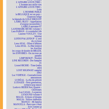
L'AFFAIRE LOUIS TRIO -
L'homme aux mille vies
L'AFFAIRE LOUIS TRIO -
Loin
L'HOMME PARLE
la BELGIQUE est un pays -
Chantons belge
la légende du GOLF DROUOT
LABEL BLEU - Appellation
d'origine incontrôlée 2
LABELS automne 97
LANDMARK MUSIC volume 1
Lara FABIAN - A wonderful life
Laurent VOULZY - Une
héroïne
LEFDUP & LEFDUP - L'oeil
du cyclone
Lena AYAL - Dîner d'affaires
Lena AYAL - Le Bar (remix)
les Antilles
les coups de foudre de BRAZIL
les ENFOIRÉS - On ira tous au
paradis
LIMP BIZKIT - Nookie
LINE RECORDS - Der Sampler
31
Lionel RICHIE - Time [radio
edit]
LOST HIGHWAY sampler
2002
Luc VERTIGE - Contradictions
amoureuses
LUDÉAL - La fin du pétrole
LUDAIZE - Next generation,
rythm'n'pop music
Ludovic BEIER New Quartet -
Chilltimes
Luz CASAL - La pasion
LYSOUND volume 4
MALIA - Echoes of dreams
MALIA - Yellow daffodils
MANGU - Mi familia
MANUELA - Parce que c'était
écrit comme ça