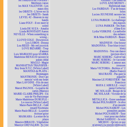
les JARDINS de l'OPÉRA -
Visiteurs - Ces idées-là
Meilleurs vœux
LOVE AND MONEY -
les MAX VALENTIN - Les
Halleluiah man
maux dits
Luc FAIRDAN - T'as de beaux
les OBJETS - L'hiver est là
lolos
les OBJETS - Sarah
Lucien JEUNESSE raconte les
LEVEL 42 - Heaven in my
3 ours
hands
LUNA PARKER - Le challenge
Liane FOLY - Il est mort le
des espoirs
soleil
LUNA PARKER - Tes états
Linda DE SUZA - Amalia
d'âme Eric
Linda RONSTADT/Aaron
Lydia VERKINE - La mélodie
NEVILLE - When something is
des enfants
wrong...
M & Mme FAIRDAN - Beaux
LLOYD COLE - Downtown
lolos
Los LOBOS - Donna
MADNESS - Our house
Lou REED - My red joystick
MADONNA - True blue (vinyl
LOVE BIZARRE - Trop
bleu)
d'amour
MADONNA - You can dance
Luis MARIANO pour IZARRA
(picture-disc)
Madeleine RENAUD raconte le
MARC SEBERG - Galver'ran
palais idéal
MARC SEBERG - Je t'accorde
MAGGI - Magie
MARC SEBERG - L'amour aux
MANHATTAN TRANSFER -
trousses
Boy from N.Y.C. [White Label]
Maria VICTORIA - Boléros n° 2
MANITAS de PLATA -
(Radio France)
Hommages
MAURANE - Pas gaie la
MANTRONIX - Don't go
pagaille
messin' with my heart
Maxime LE FORESTIER - San
Marc LAVOINE - Fils de moi
Francisco
[White Label]
MAYA L'ABEILLE - vinyl
Marcel PAGNOL - La partie de
jaune Collector
cartes (Marius)
MC SOLAAR - Bouge de là
MARIE-CLAIRE/PHILIPS - Un
MC SOLAAR - Victime de la
soir de Vie Parisienne
mode
Marie-Madeleine DURUFLÉ -
METALLICA - Enter sandman
Le coucou [White Label]
Michel POLNAREFF - Je rêve
Marie-Paule BELLE - Café
d'un monde
renard/Nosferatu
Michel POLNAREFF - Les
Marie-Paule BELLE - La petite
premières années
écriture grise
Michel POLNAREFF - Tout
MASKARA - La reine de la
tout pour ma chérie
playa
Michel SARDOU - Je vole
Maurice BIRAUD - Végétaline
MICHOU - Qu'est-ce qui
Maurice CHEVALIER - Si c'est
m'attend à la rentrée (dédicacé)