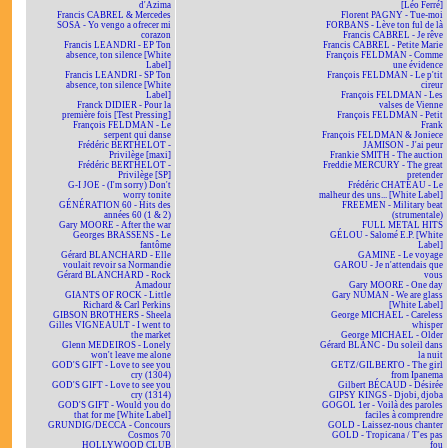
d'Azima
[Léo Ferré]
Francis CABREL & Mercedes
Florent PAGNY - Tue-moi
SOSA - Yo vengo a ofrecer mi
FORBANS - Lève ton ful de là
corazon
Francis CABREL - Je rêve
Francis LEANDRI - EP Ton
Francis CABREL - Petite Marie
absence, ton silence [White
François FELDMAN - Comme
Label]
une évidence
Francis LEANDRI - SP Ton
François FELDMAN - Le p'tit
absence, ton silence [White
cireur
Label]
François FELDMAN - Les
Franck DIDIER - Pour la
valses de Vienne
première fois [Test Pressing]
François FELDMAN - Petit
François FELDMAN - Le
Frank
serpent qui danse
François FELDMAN & Joniece
Frédéric BERTHELOT -
JAMISON - J'ai peur
Privilège [maxi]
Frankie SMITH - The auction
Frédéric BERTHELOT -
Freddie MERCURY - The great
Privilège [SP]
pretender
G-I JOE - (I'm sorry) Don't
Frédéric CHATEAU - Le
worry tonite
malheur des uns... [White Label]
GÉNÉRATION 60 - Hits des
FREEMEN - Military beat
années 60 (1 & 2)
(strumentale)
Gary MOORE - After the war
FULL METAL HITS
Georges BRASSENS - Le
GÉLOU - Salomé E.P. [White
fantôme
Label]
Gérard BLANCHARD - Elle
GAMINE - Le voyage
voulait revoir sa Normandie
GAROU - Je n'attendais que
Gérard BLANCHARD - Rock
vous
Amadour
Gary MOORE - One day
GIANTS OF ROCK - Little
Gary NUMAN - We are glass
Richard & Carl Perkins
[White Label]
GIBSON BROTHERS - Sheela
George MICHAEL - Careless
Gilles VIGNEAULT - I went to
whisper
the market
George MICHAEL - Older
Glenn MEDEIROS - Lonely
Gérard BLANC - Du soleil dans
won't leave me alone
la nuit
GOD'S GIFT - Love to see you
GETZ/GILBERTO - The girl
cry (1304)
from Ipanema
GOD'S GIFT - Love to see you
Gilbert BÉCAUD - Désirée
cry (1314)
GIPSY KINGS - Djobi, djoba
GOD'S GIFT - Would you do
GOGOL 1er - Voilà des paroles
that for me [White Label]
faciles à comprendre
GRUNDIG/DECCA - Concours
GOLD - Laissez-nous chanter
Cosmos 70
GOLD - Tropicana / T'es pas
HOLLYWOOD CLUB
fou