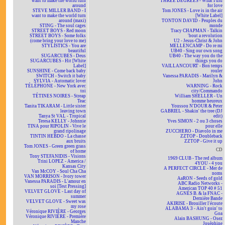
want to make the world turn
THREE DEGREES - What I did
around
for love
STEVE MILLER BAND - I
Tom JONES - Love is in the air
want to make the world turn
[White Label]
around (maxi)
TONTON DAVID - Peuples du
STING - The soul cages
monde
STREET BOYS - Red moon
Tracy CHAPMAN - Talkin
STREET BOYS - Some folks
'bout a revolution
(come bring your love to me)
U2 - Jesus-Christ & John
STYLISTICS - You are
MELLENCAMP - Do re mi
beautiful
UB40 - Sing our own song
SUGARCUBES - Deus
UB40 - The way you do the
SUGARCUBES - Hit [White
things you do
Label]
VAILLANCOURT - Bon temps
SUNSHINE - Come back baby
rouler
SWITCH - Switch it baby
Vanessa PARADIS - Marilyn &
SYLVIA - Automatic lover
John
TÉLÉPHONE - New York avec
WARNING - Rock
toi
city/Commando
TÉTINES NOIRES - Streap
William SHELLER - Un
Teac
homme heureux
Tanita TIKARAM - Little sister
Youssou N'DOUR & Peter
leaving town
GABRIEL - Shakin' the tree (DJ
Tanya St VAL - Tropical
edit)
Teresa KELLY - Johnnie
Yves SIMON - 2 ou 3 choses
TINA pour RIPOLIN - Vive le
pour elle
grand ripolinage
ZUCCHERO - Diavolo in me
TINTIN HEBDO - La chasse
ZZTOP - Doubleback
aux bruits
ZZTOP - Give it up
Tom JONES - Green green grass
CD
of home
Tony STEFANIDIS - Visions
1969 CLUB - The red album
Trini LOPEZ - America /
4YOU - 4 you
Kansas City
A PERFECT CIRCLE - Mer de
Van McCOY - Soul Cha Cha
noms
VAN MORRISON - Ivory tower
AaRON - Seeds of gold
Vanessa PARADIS - L'amour en
ABC Radio Networks -
soi [Test Pressing]
American TOP 40 # 51
VELVET GLOVE - Last day of
AGNÈS B. & la FNAC -
summer
Dernière Bande
VELVET GLOVE - Sweet was
AKIRISE - Brouiller l'écoute
my rose
ALABAMA 3 - Ain't goin' to
Véronique RIVIÈRE - Georges
Goa
Véronique RIVIÈRE - Première
Alain BASHUNG - Osez
Manche
Joséphine