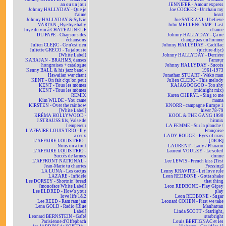
an ou un jour
JENNIFER - Amour express
Johnny HALLYDAY - Que je
Joe COCKER - Unchain my
t'aime
heart
Johnny HALLYDAY & Sylvie
Joe SATRIANI - I believe
VARTAN - Bye bye baby
John MELLENCAMP - Last
Joye du vin à CHÂTEAUNEUF
chance
DU PAPE - Chansons des
Johnny HALLYDAY - Ça ne
échansons
change pas un homme
Julien CLERC - Ce n'est rien
Johnny HALLYDAY - Cadillac
Juliette GRÉCO - Ta jalousie
(picture-disc)
[White Label]
Johnny HALLYDAY - Derrière
KARAJAN - BRAHMS, danses
l'amour
hongroises + catalogue
Johnny HALLYDAY - Succès
Kenny BALL & his jazz band -
1961-1973
Hawaiian war chant
Jonathan STUART - Wako man
KENT - On fait c'qu'on peut
Julien CLERC - This melody
KENT - Tous les mômes
KAJAGOOGOO - Too shy
KENT - Tous les mômes
(midnight mix)
REMIX
Karen CHERYL - Sing to me
Kim WILDE - You came
mama
KIRSTEN - Over the rainbow
KNORR - campagne Europe 1
[White Label]
hiver 78-79
KRÉMA HOLLYWOOD -
KOOL & THE GANG 1990
J.STRAUSS fils, Valse de
hitmix
l'empereur
LA FEMME - Sur la planche /
L'AFFAIRE LOUIS TRIO - Il y
Françoise
a ceux
LADY ROUGE - Eyes of mars
L'AFFAIRE LOUIS TRIO -
[DIOR]
Nous on a tout
LAURENT - Lady / Pharaon
L'AFFAIRE LOUIS TRIO -
Laurent VOULZY - Le soleil
Succès de larmes
donne
L'AFFRONT NATIONAL -
Lee LEWIS - French kiss [Test
Jean-Marie tu charries
Pressing]
LA LUNA - Les cactus
Lenny KRAVITZ - Let love rule
LAZARE - Infidèle
Leon REDBONE - Gotta shake
Lee DORSEY - Shortnin' bread
that thing
[monoface White Label]
Leon REDBONE - Play Gipsy
Lee ELDRED - How's your
play
love life 1&2
Leon REDBONE - Sugar
Lee REED - Ram ram jam
Leonard COHEN - First we take
Lena GOLD - Radio [Blue
Manhattan
Label]
Linda SCOTT - Starlight,
Leonard BERNSTEIN - Gaîté
starbright
Parisienne d'Offenbach
Louis BERTIGNAC et les