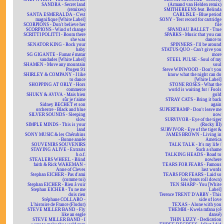
SANDRA - Secret land
(Armand van Helden remix)
(remixes)
SMITHEREENS feat. Belinda
SANTA ESMERALDA - C'est
CARLISLE - Blue period
magnifique [White Label]
SONY - Test record for cartridge
SCORPIONS - Don't believe her
file
SCORPIONS - Wind of change
SPANDAU BALLET - True
SCRITTI POLITTI - Boom there
SPARKS - Music that you can
she was
dance to
SENATOR KING - Rock your
SPINNERS - I'll be around
baby
STATUS QUO - Can't give you
SG GIGANTE - Fumar é matar
more
saudades [White Label]
STEEL PULSE - Soul of my
SHAMEN - Move any mountain
soul
Progen 91
Steve WINWOOD - Don't you
SHIRLEY & COMPANY - I like
know what the night can do
to dance
[White Label]
SHOPPING AT ORLY - Hors
STONE ROSES - What the
commerce
world is waiting for / Fools
SHUKY & AVIVA - Mais bien
gold
sûr je t'aime
STRAY CATS - Bring it back
Sidney BECHET et son
again
orchestre - Black and blue
SUPERTRAMP - Don't leave me
SILVER SOUNDS - Sleeping
now
slow
SURVIVOR - Eye of the tiger
SIMPLE MINDS - This is your
(Rocky III)
land
SURVIVOR - Eye of the tiger &
SONY MUSIC & les Chérubins
JAMES BROWN - Living in
- Bonne année
America
SOUVENIRS SOUVENIRS
TALK TALK - It's my life /
STAYING ALIVE - Extraits
Such a shame
b.o.f.
TALKING HEADS - Road to
STEALERS WHEEL - Blind
nowhere
faith & Rick WAKEMAN -
TEARS FOR FEARS - Famous
Anne of Cleves
last words
Stephan EICHER - Pas d'ami
TEARS FOR FEARS - Laid so
(comme toi)
low (tears roll down)
Stephan EICHER - Rien à voir
TEN SHARP - You [White
Stephan EICHER - Tu ne me
Label]
dois rien
Terence TRENT D'ARBY - This
Stéphane COLLARO -
side of love
L'histoire de France (Flodor)
TEXAS - Alone with you
STEVE MILLER BAND - Fly
THEMBI - Kwela mfana (cé
like an eagle
dansé)
STEVE MILLER BAND - I
THIN LIZZY - Dedication