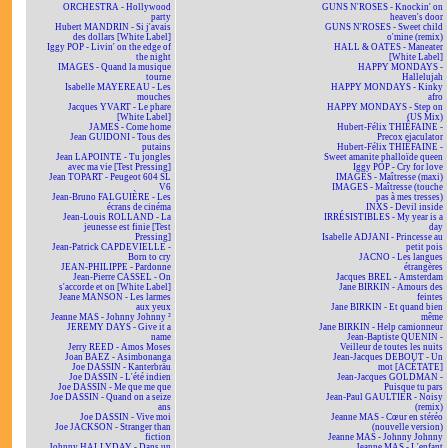
ORCHESTRA - Hollywood
GUNS N'ROSES - Knockin' on
party
heaven's door
Hubert MANDRIN - Si j'avais
GUNS N'ROSES - Sweet child
des dollars [White Label]
o'mine (remix)
Iggy POP - Livin' on the edge of
HALL & OATES - Maneater
the night
[White Label]
IMAGES - Quand la musique
HAPPY MONDAYS -
tourne
Hallelujah
Isabelle MAYEREAU - Les
HAPPY MONDAYS - Kinky
mouches
afro
Jacques YVART - Le phare
HAPPY MONDAYS - Step on
[White Label]
(US Mix)
JAMES - Come home
Hubert-Félix THIÉFAINE -
Jean GUIDONI - Tous des
Precox ejaculator
putains
Hubert-Félix THIÉFAINE -
Jean LAPOINTE - Tu jongles
Sweet amanite phalloïde queen
avec ma vie [Test Pressing]
Iggy POP - Cry for love
Jean TOPART - Peugeot 604 SL
IMAGES - Maîtresse (maxi)
V6
IMAGES - Maîtresse (touche
Jean-Bruno FALGUIÈRE - Les
pas à mes tresses)
écrans de cinéma
INXS - Devil inside
Jean-Louis ROLLAND - La
IRRÉSISTIBLES - My year is a
jeunesse est finie [Test
day
Pressing]
Isabelle ADJANI - Princesse au
Jean-Patrick CAPDEVIELLE -
petit pois
Born to cry
JACNO - Les langues
JEAN-PHILIPPE - Pardonne
étrangères
Jean-Pierre CASSEL - On
Jacques BREL - Amsterdam
s'accorde et on [White Label]
Jane BIRKIN - Amours des
Jeane MANSON - Les larmes
feintes
aux yeux
Jane BIRKIN - Et quand bien
Jeanne MAS - Johnny Johnny ²
même
JEREMY DAYS - Give it a
Jane BIRKIN - Help camionneur
name
Jean-Baptiste QUENIN -
Jerry REED - Amos Moses
Veilleur de toutes les nuits
Joan BAEZ - Asimbonanga
Jean-Jacques DEBOUT - Un
Joe DASSIN - Kanterbräu
mot [ACÉTATE]
Joe DASSIN - L'été indien
Jean-Jacques GOLDMAN -
Joe DASSIN - Me que me que
Puisque tu pars
Joe DASSIN - Quand on a seize
Jean-Paul GAULTIER - Noisy
ans
(remix)
Joe DASSIN - Vive moi
Jeanne MAS - Cœur en stéréo
Joe JACKSON - Stranger than
(nouvelle version)
fiction
Jeanne MAS - Johnny Johnny
Johnny HALLYDAY - Dans un
Jeanne MAS - L'enfant