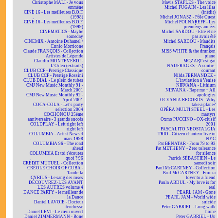
Christophe MALI - Je vous
Mavis STAPLES - The voice
emmène
Michel FUGAIN - Les lilas
CINÉ 16 - Les meilleures B.O.F.
(inédit)
(1998)
Michel JONASZ - Pôle Ouest
CINÉ 16 - Les meilleures B.O.F.
Michel POLNAREFF - Les
(1999)
premières années
CINEMATICS - Maybe
Michel SARDOU - Être et ne
someday
pas avoir été
CINEMIX - Antoine Duhamel /
Michel SARDOU - Maudits
Ennio Morricone
Français
Claude FRANÇOIS - Collection
MISS WHITE & the drunken
Artistes de Légende
piano
Claudio MONTEVERDI -
MOZART est gai
L'Orfeo (extraits)
NAUFRAGÉS - À contre-
CLUB CCF - Prestige Classique
courant
CLUB CCF - Prestige Rossini
Nilda FERNANDEZ -
CLUB DIAL - Le plein de tubes
L'invitation à Venise
CMJ New Music Monthly 91 -
NIRVANA - Lithium
March 2001
NIRVANA - Rape me + All
CMJ New Music Monthly 92 -
apologies
April 2001
OCEANIA RECORDS - Why
COCA-COLA - Let's party
take a plane?
selection 2004
OPÉRA MULTI STEEL - Les
COCHONOU 25ème
martyrs
anniversaire - 3 grands succès
Oxmo PUCCINO - OX-clusif
COLDPLAY - Left right left
2001
right left
PASCALITO NEOSTALGIA
COLUMBIA - Artist News 4
TRIO - Citizen chanteur live in
mars 1998
NYC
COLUMBIA 96 - The road
Pat BENATAR - From 79 to 93
ahead
Pat METHENY - Zero tolerance
COLUMBIA Et toi t'écoutes
for silence
quoi ? 96
Patrick SÉBASTIEN - Le
CRÉDIT MUTUEL - Collection
samedi soir
CRÉOLE CHOIR OF CUBA -
Paul McCARTNEY - Collection
Tande-la
Paul McCARTNEY - From a
CYRIUS - Le sang des roses
lover to a friend
DÉCOUVREZ-LES AVANT
Paula ABDUL - My love is for
LES AUTRES volume 4
real
DANCE PARTY - le meilleur de
PEARL JAM - Gone
la Dance
PEARL JAM - World wide
Daniel LAVOIE - Docteur
suicide
tendresse
Peter GABRIEL - Long walk
Daniel LEVI - Le cœur ouvert
home
Daniel ZIMMERMANN - Bone
Peter GABRIEL - Up