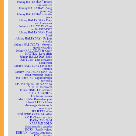
Johnny HALLYDAY - Rouler
sur la rivière
Johnny HALLYDAY - Sang
pour sang
Johnny HALLYDAY - Tender
years
Johnny HALLYDAY - They
call him a man
Johnny HALLYDAY - Tout
public 1962-1992
Johnny HALLYDAY - Tutti
frutti
Johnny HALLYDAY - Un jour
viendra
Johnny HALLYDAY - Voyez ce
que je veux dire
Johnny HALLYDAY & Kathy
MATTEA - Love affair
Johnny HALLYDAY & the
RATTLES - Lass die Leute
doch reden
Johnny HALLYDAY par Vogue
Hommes
Johnny HALLYDAY parle - 65
mn d'entretiens inédits
Jon HOPKINS - Light through
the veins
JOSEPH Pepino - Ha ha ! No no
! He He ! [dédicacé]
Joss STONE - LP1 advance
JUKEBOX BABIES -
Électrique ou rien
Julie REINS - Reine d'un jour
Julien CLERC - Julien
déménage électrique &
acoustique
JULIETTE et les
INDÉPENDANTS - 14 juillet
K.O.D. Chacun sa route
KARAJAN - Gold
KARAJAN GOLD
demonstration sampler
KORN - Family values
KRISIUN - Ageless venomous
KYO - Je cours