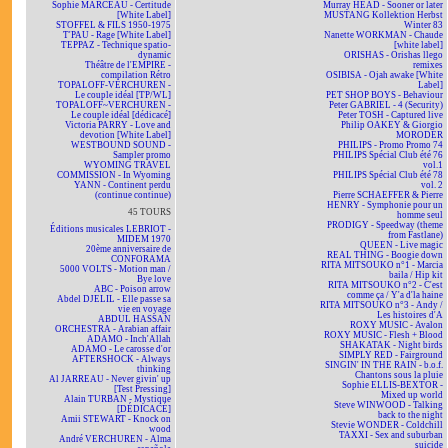
Sophie MARCEAU - Certitude
Murray HEAD - Sooner or later
[White Label]
MUSTANG Kollektion Herbst
STOFFEL & FILS 1950-1975
Winter 83
T'PAU - Rage [White Label]
Nanette WORKMAN - Chaude
TEPPAZ - Technique spatio-
[white label]
dynamic
ORISHAS - Orishas llego
Théâtre de l'EMPIRE -
remixes
compilation Rétro
OSIBISA - Ojah awake [White
TOPALOFF-VERCHUREN -
Label]
Le couple idéal [TP/WL]
PET SHOP BOYS - Behaviour
TOPALOFF~VERCHUREN -
Peter GABRIEL - 4 (Security)
Le couple idéal [dédicacé]
Peter TOSH - Captured live
Victoria PARRY - Love and
Philip OAKEY & Giorgio
devotion [White Label]
MORODER
WESTBOUND SOUND -
PHILIPS - Promo Promo 74
Sampler promo
PHILIPS Spécial Club été 76
WYOMING TRAVEL
vol.1
COMMISSION - In Wyoming
PHILIPS Spécial Club été 78
YANN - Continent perdu
vol. 2
(continue continue)
Pierre SCHAEFFER & Pierre
HENRY - Symphonie pour un
45 TOURS
homme seul
PRODIGY - Speedway (theme
Éditions musicales LEBRIOT -
from Fastlane)
MIDEM 1970
QUEEN - Live magic
20ème anniversaire de
REAL THING - Boogie down
CONFORAMA
RITA MITSOUKO n°1 - Marcia
5000 VOLTS - Motion man /
baila / Hip kit
Bye love
RITA MITSOUKO n°2 - C'est
ABC - Poison arrow
comme ça / Y'a d'la haine
Abdel DJELIL - Elle passe sa
RITA MITSOUKO n°3 - Andy /
vie en voyage
Les histoires d'A
ABDUL HASSAN
ROXY MUSIC - Avalon
ORCHESTRA - Arabian affair
ROXY MUSIC - Flesh + Blood
ADAMO - Inch'Allah
SHAKATAK - Night birds
ADAMO - Le carosse d'or
SIMPLY RED - Fairground
AFTERSHOCK - Always
SINGIN' IN THE RAIN - b.o.f.
thinking
Chantons sous la pluie
Al JARREAU - Never givin' up
Sophie ELLIS-BEXTOR -
[Test Pressing]
Mixed up world
Alain TURBAN - Mystique
Steve WINWOOD - Talking
[DÉDICACÉ]
back to the night
Amii STEWART - Knock on
Stevie WONDER - Coldchill
wood
TAXXI - Sex and suburban
André VERCHUREN - Alma
suicide