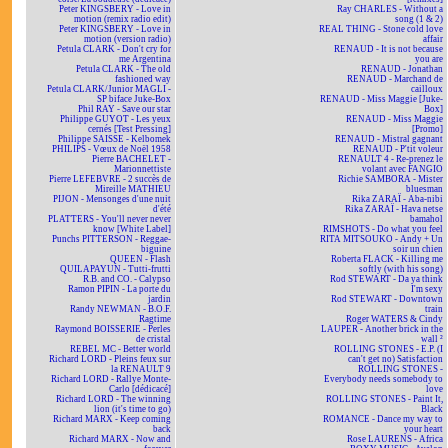
Peter KINGSBERY - Love in
Ray CHARLES - Without a
motion (remix radio edit)
song (1 & 2)
Peter KINGSBERY - Love in
REAL THING - Stone cold love
motion (version radio)
affair
Petula CLARK - Don't cry for
RENAUD - It is not because
me Argentina
you are
Petula CLARK - The old
RENAUD - Jonathan
fashioned way
RENAUD - Marchand de
Petula CLARK/Junior MAGLI -
cailloux
SP biface Juke-Box
RENAUD - Miss Maggie [Juke-
Phil RAY - Save our star
Box]
Philippe GUYOT - Les yeux
RENAUD - Miss Maggie
cernés [Test Pressing]
[Promo]
Philippe SAISSE - Kelbomek
RENAUD - Mistral gagnant
PHILIPS - Vœux de Noël 1958
RENAUD - P'tit voleur
Pierre BACHELET -
RENAULT 4 - Re-prenez le
Marionnettiste
volant avec FANGIO
Pierre LEFEBVRE - 2 succès de
Richie SAMBORA - Mister
Mireille MATHIEU
bluesman
PIJON - Mensonges d'une nuit
Rika ZARAÏ - Aba-nibi
d'été
Rika ZARAÏ - Hava netse
PLATTERS - You'll never never
bamahol
know [White Label]
RIMSHOTS - Do what you feel
Punchs PITTERSON - Reggae-
RITA MITSOUKO - Andy + Un
biguine
soir un chien
QUEEN - Flash
Roberta FLACK - Killing me
QUILAPAYUN - Tutti-frutti
softly (with his song)
R.B. and CO. - Calypso
Rod STEWART - Da ya think
Ramon PIPIN - La porte du
I'm sexy
jardin
Rod STEWART - Downtown
Randy NEWMAN - B.O.F.
train
Ragtime
Roger WATERS & Cindy
Raymond BOISSERIE - Perles
LAUPER - Another brick in the
de cristal
wall ²
REBEL MC - Better world
ROLLING STONES - E.P. (I
Richard LORD - Pleins feux sur
can't get no) Satisfaction
la RENAULT 9
ROLLING STONES -
Richard LORD - Rallye Monte-
Everybody needs somebody to
Carlo [dédicacé]
love
Richard LORD - The winning
ROLLING STONES - Paint It,
lion (it's time to go)
Black
Richard MARX - Keep coming
ROMANCE - Dance my way to
back
your heart
Richard MARX - Now and
Rose LAURENS - Africa