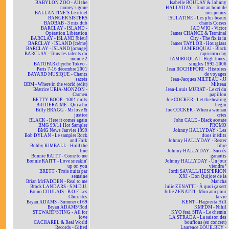
BABYLON ZOO - All the
Isabelle BOULAY & Johnny
money's gone
HALLYDAY - Tout au bout de
BALLANTINE'S Le rituel
nos peines
BANGER SISTERS
ISULATINE - Les plus beaux
BAOBAB - 3 mix dub
chants Corses
BARCLAY - ISLAND -
JAD WIO - Victor
Opération Libération
James CHANCE & Terminal
BARCLAY - ISLAND [bleu]
City - The fix is in
BARCLAY - ISLAND [crème]
James TAYLOR - Hourglass
BARCLAY - ISLAND [orange]
JAMIROQUAI - Black
BARCLAY - Tous les talents du
capricorn day
monde 2
JAMIROQUAI - High times,
BATOFAR cherche Tokyo -
singles 1992-2006
Paris 7-16 décembre 2001
Jean ROCHEFORT - Histoires
BAYARD MUSIQUE - Chants
de voyages
sacrés
Jean-Jacques MILTEAU - JJ
BBM - Where in the world (edit)
Milteau
Béatrice URIA-MONZON -
Jean-Louis MURAT - Le cri du
Carmen
papillon
BETTY BOOP - 1001 nuits
Joe COCKER - Let the healing
Bill DERAIME - Qui a bu
begin
Billy BRAGG - Mr love &
Joe COCKER - When a woman
justice
cries
BLACK - Here it comes again
John CALE - Black acetate
BMG 99/11 Hot Sampler
PROMO
BMG News Janvier 1999
Johnny HALLYDAY - Les
Bob DYLAN - Le sampler Rock
duos inédits
and Folk
Johnny HALLYDAY - Rester
Bobby KIMBALL - Hold the
libre
line
Johnny HALLYDAY - Succès
Bonnie RAITT - Come to me
garantis
Bonnie RAITT - Love sneakin'
Johnny HALLYDAY - Un jour
up on you
viendra ²
BRETT - Trois nuits par
Jordi SAVALL/HESPERION
semaine
XXI - Don Quijote de la
Brian McFADDEN - Real to me
Mancha
Brock LANDARS - S.M.D.U.
Julie ZENATTI - À quoi ça sert
Bruno COULAIS - B.O.F. Les
Julie ZENATTI - Mon ami pour
Choristes
la vie
Bryan ADAMS - Summer of 69
KENT - Hagnesta Hill
Bryan ADAMS/Rod
KMFDM - Nihil
STEWART/STING - All for
KYO feat. SITA - Le chemin
love
LA STRADA - La saison des
CACHAREL & Real World
bouffons (en concert)
Records - Gifted
Laurence EQUILBEY -