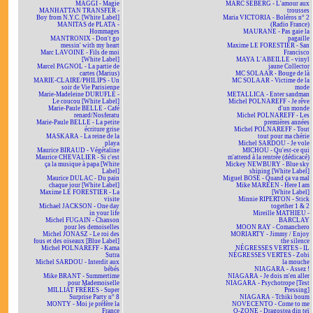
MAGGI - Magie
MARC SEBERG - L'amour aux
MANHATTAN TRANSFER -
trousses
Boy from N.Y.C. [White Label]
Maria VICTORIA - Boléros n° 2
MANITAS de PLATA -
(Radio France)
Hommages
MAURANE - Pas gaie la
MANTRONIX - Don't go
pagaille
messin' with my heart
Maxime LE FORESTIER - San
Marc LAVOINE - Fils de moi
Francisco
[White Label]
MAYA L'ABEILLE - vinyl
Marcel PAGNOL - La partie de
jaune Collector
cartes (Marius)
MC SOLAAR - Bouge de là
MARIE-CLAIRE/PHILIPS - Un
MC SOLAAR - Victime de la
soir de Vie Parisienne
mode
Marie-Madeleine DURUFLÉ -
METALLICA - Enter sandman
Le coucou [White Label]
Michel POLNAREFF - Je rêve
Marie-Paule BELLE - Café
d'un monde
renard/Nosferatu
Michel POLNAREFF - Les
Marie-Paule BELLE - La petite
premières années
écriture grise
Michel POLNAREFF - Tout
MASKARA - La reine de la
tout pour ma chérie
playa
Michel SARDOU - Je vole
Maurice BIRAUD - Végétaline
MICHOU - Qu'est-ce qui
Maurice CHEVALIER - Si c'est
m'attend à la rentrée (dédicacé)
ça la musique à papa [White
Mickey NEWBURY - Blue sky
Label]
shining [White Label]
Maurice DULAC - Du pain
Miguel BOSÉ - Quand ça va mal
chaque jour [White Label]
Mike MAREEN - Here I am
Maxime LE FORESTIER - La
[White Label]
visite
Minnie RIPERTON - Stick
Michael JACKSON - One day
together 1 & 2
in your life
Mireille MATHIEU -
Michel FUGAIN - Chanson
BARCLAY
pour les demoiselles
MOON RAY - Comanchero
Michel JONASZ - Le roi des
MORIARTY - Jimmy / Enjoy
fous et des oiseaux [Blue Label]
the silence
Michel POLNAREFF - Kama
NÉGRESSES VERTES - IL
Sutra
NÉGRESSES VERTES - Zobi
Michel SARDOU - Interdit aux
la mouche
bébés
NIAGARA - Assez !
Mike BRANT - Summertime
NIAGARA - Je dois m'en aller
pour Mademoiselle
NIAGARA - Psychotrope [Test
MILLIAT FRÈRES - Super
Pressing]
Surprise Party n° 8
NIAGARA - Tchiki boum
MONTY - Moi je préfère la
NOVECENTO - Come to me
France
O-ZONE - Dragostea din teï