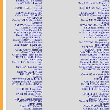
Boum BOMO - Hit-parades
Label]
Brian WILSON - Love and
Barry RYAN with the Majority -
mercy
Eloïse
CAMOUFLAGE - Heaven (I
BEACH BOYS - Still cruisin /
want you)
Kokomo
CARAVELLI pour LOTUS
Bebu SILVETTI - Spring rain
Carlos Alberto IRIGARAY -
BEE GEES - The woman in you
Navidad Criolla
/ Stayin' alive
Caroline LOEB - Mots croisés /
Bernard MINET - Génération
Le téléfon
Bioman
CATHY - Tout est littérature
BEV & BOB - Hey Paula [T.P.]
CENTER - Navsiegda
BILLY & les Forbans - Au
Chant du 7ème Congrès de la
temps des surprises-parties
BONNETERIE (TP dédicacé)
BLACK CROWES - High head
Charles BORELLI présente
blues / A conspiracy
Georges SOLCHANY
Bob DYLAN - Gotta serve
Charles DUMONT - Je t'aime /
somebody
Nuit blanche à Honfleur
Bob GELDOF - The great song
Charlie SPAHN - Loving you,
of indifference
loving me
Bob SEGER - The fire inside
CHER - Gypsys, tramps and
BON JOVI - Bed of roses
thieves [White Label]
Boris DJIAN - Je t'aime encore
CHINA CRISIS - Black man ray
Brigitte BARDOT - Toutes les
CHOPPER - Lili/Heidi bleib
bêtes sont à aimer
blu [White Label]
Britney SPEARS - Sometimes
Chris EVERS - Ce n'est pas une
Caetano VELOSO - Este amor
vie
CANADA - Mourir les sirènes
Chris REA - I can hear your
Céline DION - I drove all night
heart beat
Céline DION - Mon ami m'a
Chubby CHECKER/Hank
quittée
BALLARD - The twist
Chantal GOYA - Monsieur le
[Acétate]
Chat Botté
CINDERELLA - Nobody's fool
CHIC - Le freak
Claudia BRÜCKEN - Absolute
Chris REA - On the beach
COLL - Pretty little girl [White
Chris REA - That's what they
Label]
always say (rainbow mix)
COLUCHE - La politique
CINDERELLA - Heartbreak
(revue de presse)
station
DADJE MEETING TIME -
CINDERELLA - Shelter me
Ybo libo
CLAN OF XYMOX -
DALIDA - Gigi in paradisco
Muscoviet mosquito
DAN REED NETWORK -
Claude FRANÇOIS - Du pain et
Tiger in a dress
du beurre
Daniel LEDUC - Soleil
Claude FRANÇOIS - Reste
DAVE - Hurlevent
Claude ROGEN - Fantaisie