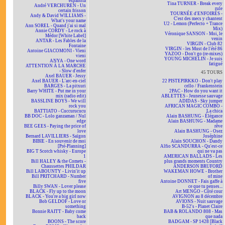
española
Tina TURNER - Break every
André VERCHUREN - Un
rule
certain frisson
TOURNÉE d'ENFOIRÉS -
Andy & David WILLIAMS -
C'est des mecs y chantent
What's your name
U2 - Lemon (Perfecto + Trance
Ann SOREL - Quand j'ai si mal
Mix)
Annie CORDY - Le rock à
Véronique SANSON - Moi, le
Médor [White Label]
venin
ANTAR - Les Fables de la
VIRGIN - Club 82
Fontaine
VIRGIN - les Must de l'été 86
Antoine GIACOMONI - Vieni
YAZOO - Don't go (re-mixes)
vieni
YOUNG MICHELIN - Je suis
ANYA - One word
fatigué
ATTENTION À LA MARCHE
- Slow d'enfer
45 TOURS
Axel BAUER - Jessy
Axel BAUER - L'arc-en-ciel
22 PISTEPIRKKO - Don't play
BARGES - La pitxuri
cello / Frankenstein
Barry WHITE - Put me in your
2PAC - How do you want it
mix (radio edit)
ABLETTES - Jeunesse sauvage
BASSLINE BOYS - We will
ADIDAS - Sky jumper
rock you
AFRICAN MAGIC COMBO -
BATTIATO - Cuccurucucu
La chica
BB DOC - Lolo ganzaman / Nul
Alain BASHUNG - Élégance
edge
Alain BASHUNG - Madame
BEE GEES - Paying the price of
rêve
love
Alain BASHUNG - Osez
Bernard LAVILLIERS - Saïgon
Joséphine
BIBIE - En souvenir de moi
Alain SOUCHON - Dandy
[Pré-Planning]
Alfio SCANDURRA - Qu'est-ce
BIG T Scotch whisky - Europe
qui ne va pas
1
AMERICAN BALLADS - Les
Bill HALEY & the Comets -
plus grands moments Country
Chaussettes PHILDAR
ANDERSON BRUFORD
Bill LABOUNTY - Livin'it up
WAKEMAN HOWE - Brother
Bill PRITCHARD - Number
of mine
five
Antoine DONNET - Fais gaffe à
Billy SWAN - Lover please
ce que tu penses...
BLACK - Fly up to the moon
Art MENGO - Côté cour
BLACK - You're a big girl now
AVIGNON au 8 décembre
Bob GELDOF - Love or
AVIONS - Nuit sauvage
something
B-52's - Planet Claire
Bonnie RAITT - Baby come
BAB & ROLANDO 808 - Mas
back
que nada
BOONS - The score
BADGAM - SP 1428 [Black