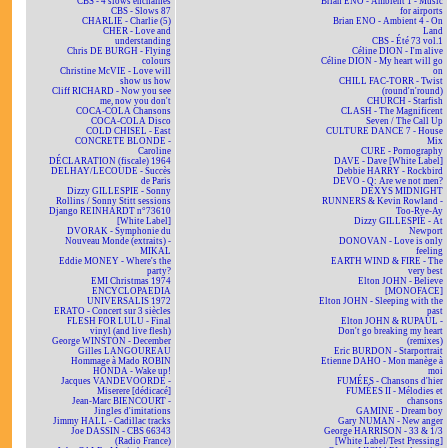
CBS - 4 slows enchaînés
Brian ENO - Ambient 1 - Music
CBS - Slows 87
for airports
CHARLIE - Charlie (5)
Brian ENO - Ambient 4 - On
CHER - Love and
Land
understanding
CBS - Été 73 vol.1
Chris DE BURGH - Flying
Céline DION - I'm alive
colours
Céline DION - My heart will go
Christine McVIE - Love will
on
show us how
CHILL FAC-TORR - Twist
Cliff RICHARD - Now you see
(round'n'round)
me, now you don't
CHURCH - Starfish
COCA-COLA Chansons
CLASH - The Magnificent
COCA-COLA Disco
Seven / The Call Up
COLD CHISEL - East
CULTURE DANCE 7 - House
CONCRETE BLONDE -
Mix
Caroline
CURE - Pornography
DÉCLARATION (fiscale) 1964
DAVE - Dave [White Label]
DELHAY/LECOUDE - Succès
Debbie HARRY - Rockbird
de Paris
DEVO - Q: Are we not men?
Dizzy GILLESPIE - Sonny
DEXYS MIDNIGHT
Rollins / Sonny Stitt sessions
RUNNERS & Kevin Rowland -
Django REINHARDT n°73610
Too-Rye-Ay
[White Label]
Dizzy GILLESPIE - At
DVORAK - Symphonie du
Newport
Nouveau Monde (extraits) -
DONOVAN - Love is only
MIKAL
feeling
Eddie MONEY - Where's the
EARTH WIND & FIRE - The
party?
very best
EMI Christmas 1974
Elton JOHN - Believe
ENCYCLOPAEDIA
[MONOFACE]
UNIVERSALIS 1972
Elton JOHN - Sleeping with the
ERATO - Concert sur 3 siècles
past
FLESH FOR LULU - Final
Elton JOHN & RUPAUL -
vinyl (and live flesh)
Don't go breaking my heart
George WINSTON - December
(remixes)
Gilles LANGOUREAU
Eric BURDON - Starportrait
Hommage à Mado ROBIN
Etienne DAHO - Mon manège à
HONDA - Wake up!
moi
Jacques VANDEVOORDE -
FUMÉES - Chansons d'hier
Miserere [dédicacé]
FUMÉES II - Mélodies et
Jean-Marc BIENCOURT -
chansons
Jingles d'imitations
GAMINE - Dream boy
Jimmy HALL - Cadillac tracks
Gary NUMAN - New anger
Joe DASSIN - CBS 66343
George HARRISON - 33 & 1/3
(Radio France)
[White Label/Test Pressing]