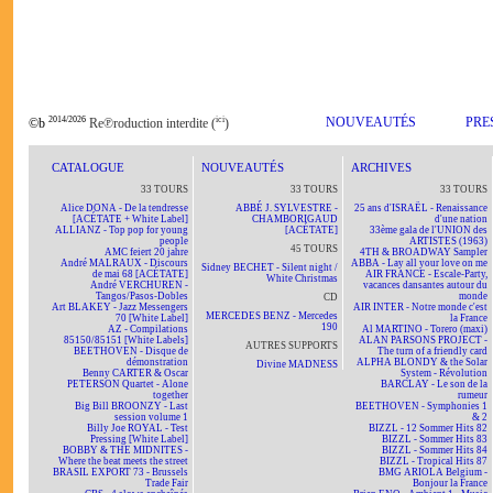
2014/2026
ici
NOUVEAUTÉS
PRE
©b
Re℗roduction interdite (
)
CATALOGUE
NOUVEAUTÉS
ARCHIVES
33 TOURS
33 TOURS
33 TOURS
Alice DONA - De la tendresse
ABBÉ J. SYLVESTRE -
25 ans d'ISRAËL - Renaissance
[ACÉTATE + White Label]
CHAMBORIGAUD
d'une nation
ALLIANZ - Top pop for young
[ACÉTATE]
33ème gala de l'UNION des
people
ARTISTES (1963)
45 TOURS
AMC feiert 20 jahre
4TH & BROADWAY Sampler
André MALRAUX - Discours
ABBA - Lay all your love on me
Sidney BECHET - Silent night /
de mai 68 [ACÉTATE]
AIR FRANCE - Escale-Party,
White Christmas
André VERCHUREN -
vacances dansantes autour du
Tangos/Pasos-Dobles
monde
CD
Art BLAKEY - Jazz Messengers
AIR INTER - Notre monde c'est
MERCEDES BENZ - Mercedes
70 [White Label]
la France
190
AZ - Compilations
Al MARTINO - Torero (maxi)
85150/85151 [White Labels]
ALAN PARSONS PROJECT -
AUTRES SUPPORTS
BEETHOVEN - Disque de
The turn of a friendly card
démonstration
ALPHA BLONDY & the Solar
Divine MADNESS
Benny CARTER & Oscar
System - Révolution
PETERSON Quartet - Alone
BARCLAY - Le son de la
together
rumeur
Big Bill BROONZY - Last
BEETHOVEN - Symphonies 1
session volume 1
& 2
Billy Joe ROYAL - Test
BIZZL - 12 Sommer Hits 82
Pressing [White Label]
BIZZL - Sommer Hits 83
BOBBY & THE MIDNITES -
BIZZL - Sommer Hits 84
Where the beat meets the street
BIZZL - Tropical Hits 87
BRASIL EXPORT 73 - Brussels
BMG ARIOLA Belgium -
Trade Fair
Bonjour la France