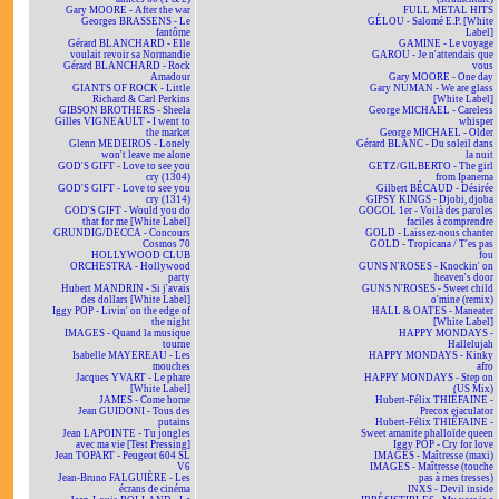
Gary MOORE - After the war
FULL METAL HITS
Georges BRASSENS - Le
GÉLOU - Salomé E.P. [White
fantôme
Label]
Gérard BLANCHARD - Elle
GAMINE - Le voyage
voulait revoir sa Normandie
GAROU - Je n'attendais que
Gérard BLANCHARD - Rock
vous
Amadour
Gary MOORE - One day
GIANTS OF ROCK - Little
Gary NUMAN - We are glass
Richard & Carl Perkins
[White Label]
GIBSON BROTHERS - Sheela
George MICHAEL - Careless
Gilles VIGNEAULT - I went to
whisper
the market
George MICHAEL - Older
Glenn MEDEIROS - Lonely
Gérard BLANC - Du soleil dans
won't leave me alone
la nuit
GOD'S GIFT - Love to see you
GETZ/GILBERTO - The girl
cry (1304)
from Ipanema
GOD'S GIFT - Love to see you
Gilbert BÉCAUD - Désirée
cry (1314)
GIPSY KINGS - Djobi, djoba
GOD'S GIFT - Would you do
GOGOL 1er - Voilà des paroles
that for me [White Label]
faciles à comprendre
GRUNDIG/DECCA - Concours
GOLD - Laissez-nous chanter
Cosmos 70
GOLD - Tropicana / T'es pas
HOLLYWOOD CLUB
fou
ORCHESTRA - Hollywood
GUNS N'ROSES - Knockin' on
party
heaven's door
Hubert MANDRIN - Si j'avais
GUNS N'ROSES - Sweet child
des dollars [White Label]
o'mine (remix)
Iggy POP - Livin' on the edge of
HALL & OATES - Maneater
the night
[White Label]
IMAGES - Quand la musique
HAPPY MONDAYS -
tourne
Hallelujah
Isabelle MAYEREAU - Les
HAPPY MONDAYS - Kinky
mouches
afro
Jacques YVART - Le phare
HAPPY MONDAYS - Step on
[White Label]
(US Mix)
JAMES - Come home
Hubert-Félix THIÉFAINE -
Jean GUIDONI - Tous des
Precox ejaculator
putains
Hubert-Félix THIÉFAINE -
Jean LAPOINTE - Tu jongles
Sweet amanite phalloïde queen
avec ma vie [Test Pressing]
Iggy POP - Cry for love
Jean TOPART - Peugeot 604 SL
IMAGES - Maîtresse (maxi)
V6
IMAGES - Maîtresse (touche
Jean-Bruno FALGUIÈRE - Les
pas à mes tresses)
écrans de cinéma
INXS - Devil inside