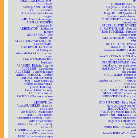
ADAMI/SACEM/MIDEM -
94
TALENTS 99
DERNIÈRE BANDE
Aimee MANN - 31 today
Diego IMBERT & Michel
AÏOLI - Les vilains
PEREZ - Double entente
AIR - Californie/La femme
Diego IMBERT Quartet - À
d'argent
l'ombre du saule pleureur
AIR - Cherry blossom girl
DIRE STRAITS - Heavy fuel
AIRPLAY RECORDS
[numéroté]
printemps 94
DJ LBR - AUSTIN POWERS
AKHENATON - Soldats de
Dr. MARTENS/4AD - Shoe pie
fortune
Eddy MITCHELL - Soixante
AKHENATON - Une
soixante-deux
impression
FATALS PICARDS - Droit de
ALÉVÊQUE et son GROUPO -
véto
Y'a c'qu'on dit...
FOO FIGHTERS - Resolve
Alain HIVER - La chanson
FRANCE CARTIGNY
d'Antraigues
Françoise HARDY - Modes
Alain MANARANCHE - Dans
d'emploi
le vent
Frank SINATRA & BONO - I've
Alain MANARANCHE -
got you under my skin
Sentiment
FRANZ FERDINAND - You
ALAMBIC - Dichaïtz (respire)
could have it so much better
ALDEBERT - Carpe Diem
Fred BLONDIN - Elle allume
ALDEBERT - L'année du singe
des bougies
Alfred HITCHCOCK - 100ème
GALLIMARD - Poèmes en
Angie STONE feat. Snoop
chansons
Dogg - I wanna thank ya
Général ALCAZAR - Le rude et
Annette BANNEVILLE
le sensible
Quintet - Folksongs
GLOSTER - Kiss
Annie LENNOX - Why
GROUNDATION - A miracle
ARCHIVE - Get out
GUNS N'ROSES - Don't cry
ARCHIVE - The way you love
GUNS N'ROSES - Pretty tied
me
up
ARCHIVE:disc
GUNS N'ROSES - Since I don't
Aretha FRANKLIN - A rose is
have you (radio version)
still a rose
HADOUK TRIO - Now
Art MENGO - Magdeleine
HARIBO Pik Mix by Radio FG
ARTE - Les 4 saisons
Hubert-Félix THIÉFAINE - La
Association Valentin HAÜY -
tentation du bonheur
Fables de la Fontaine
Hugues de COURSON -
Audrey LAVERGNE - Facing
Sankanda
mirrors 2.0
INDOCHINE - Punishment
AUVIDIS - Religions du monde
park
Axelle RED - Je me fâche
Isabelle BOULAY - Tout un
BABEL - La vie est un cirque
jour