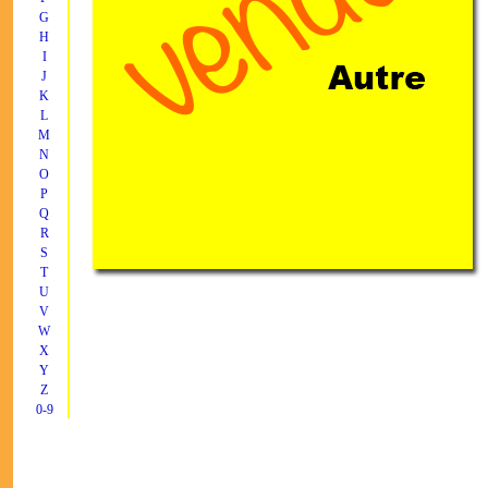
G
H
I
J
K
L
M
N
O
P
Q
R
S
T
U
V
W
X
Y
Z
0-9