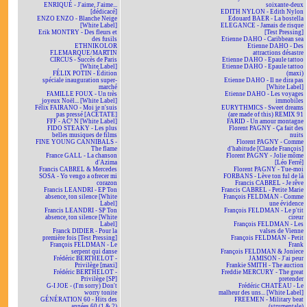
ENRIQUÉ - J'aime, J'aime...
soixante-deux
[dédicacé]
EDITH NYLON - Edith Nylon
ENZO ENZO - Blanche Neige
Edouard BAER - La bostella
[White Label]
ELEGANCE - Jamais de risque
Erik MONTRY - Des fleurs et
[Test Pressing]
des fusils
Etienne DAHO - Caribbean sea
ETHNIKOLOR
Etienne DAHO - Des
F.LEMARQUE/MARTIN
attractions désastre
CIRCUS - Succès de Paris
Etienne DAHO - Epaule tattoo
[White Label]
Etienne DAHO - Epaule tattoo
FÉLIX POTIN - Édition
(maxi)
spéciale inauguration super-
Etienne DAHO - Il ne dira pas
marché
[White Label]
FAMILLE FOUX - Un très
Etienne DAHO - Les voyages
joyeux Noël... [White Label]
immobiles
Félix FAIRANO - Moi je n'suis
EURYTHMICS - Sweet dreams
pas pressé [ACÉTATE]
(are made of this) REMIX 91
FFF - AC² N [White Label]
FARID - Un amour montagne
FIDO STEAKY - Les plus
Florent PAGNY - Ça fait des
belles musiques de films
nuits
FINE YOUNG CANNIBALS -
Florent PAGNY - Comme
The flame
d'habitude [Claude François]
France GALL - La chanson
Florent PAGNY - Jolie môme
d'Azima
[Léo Ferré]
Francis CABREL & Mercedes
Florent PAGNY - Tue-moi
SOSA - Yo vengo a ofrecer mi
FORBANS - Lève ton ful de là
corazon
Francis CABREL - Je rêve
Francis LEANDRI - EP Ton
Francis CABREL - Petite Marie
absence, ton silence [White
François FELDMAN - Comme
Label]
une évidence
Francis LEANDRI - SP Ton
François FELDMAN - Le p'tit
absence, ton silence [White
cireur
Label]
François FELDMAN - Les
Franck DIDIER - Pour la
valses de Vienne
première fois [Test Pressing]
François FELDMAN - Petit
François FELDMAN - Le
Frank
serpent qui danse
François FELDMAN & Joniece
Frédéric BERTHELOT -
JAMISON - J'ai peur
Privilège [maxi]
Frankie SMITH - The auction
Frédéric BERTHELOT -
Freddie MERCURY - The great
Privilège [SP]
pretender
G-I JOE - (I'm sorry) Don't
Frédéric CHATEAU - Le
worry tonite
malheur des uns... [White Label]
GÉNÉRATION 60 - Hits des
FREEMEN - Military beat
années 60 (1 & 2)
(strumentale)