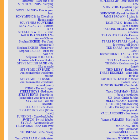
orchestre - Black and blue
SUPERTRAMP - Don't leave me
SILVER SOUNDS - Sleeping
now
slow
SURVIVOR - Eye of the tiger
SIMPLE MINDS - This is your
(Rocky III)
land
SURVIVOR - Eye of the tiger &
SONY MUSIC & les Chérubins
JAMES BROWN - Living in
- Bonne année
America
SOUVENIRS SOUVENIRS
TALK TALK - It's my life /
STAYING ALIVE - Extraits
Such a shame
b.o.f.
TALKING HEADS - Road to
STEALERS WHEEL - Blind
nowhere
faith & Rick WAKEMAN -
TEARS FOR FEARS - Famous
Anne of Cleves
last words
Stephan EICHER - Pas d'ami
TEARS FOR FEARS - Laid so
(comme toi)
low (tears roll down)
Stephan EICHER - Rien à voir
TEN SHARP - You [White
Stephan EICHER - Tu ne me
Label]
dois rien
Terence TRENT D'ARBY - This
Stéphane COLLARO -
side of love
L'histoire de France (Flodor)
TEXAS - Alone with you
STEVE MILLER BAND - Fly
THEMBI - Kwela mfana (cé
like an eagle
dansé)
STEVE MILLER BAND - I
THIN LIZZY - Dedication
want to make the world turn
THREE DEGREES - What I did
around
for love
STEVE MILLER BAND - I
Tom JONES - Love is in the air
want to make the world turn
[White Label]
around (maxi)
TONTON DAVID - Peuples du
STING - The soul cages
monde
STREET BOYS - Red moon
Tracy CHAPMAN - Talkin
STREET BOYS - Some folks
'bout a revolution
(come bring your love to me)
U2 - Jesus-Christ & John
STYLISTICS - You are
MELLENCAMP - Do re mi
beautiful
UB40 - Sing our own song
SUGARCUBES - Deus
UB40 - The way you do the
SUGARCUBES - Hit [White
things you do
Label]
VAILLANCOURT - Bon temps
SUNSHINE - Come back baby
rouler
SWITCH - Switch it baby
Vanessa PARADIS - Marilyn &
SYLVIA - Automatic lover
John
TÉLÉPHONE - New York avec
WARNING - Rock
toi
city/Commando
TÉTINES NOIRES - Streap
William SHELLER - Un
Teac
homme heureux
Tanita TIKARAM - Little sister
Youssou N'DOUR & Peter