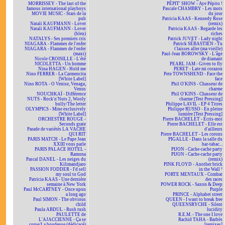
MORRISSEY - The last of the
PÉPIT' SHOW - Aye Pépito !
famous international playboys
Pascale CHAMBRY - Les mots
MOVIE MUSIC - Stars de la
du jour
pub
Patricia KAAS - Kennedy Rose
Natali KAUFMANN - Lover
(remix)
Natali KAUFMANN - Lover
Patricia KAAS - Regarde les
(bleu)
riches
NATALYS - Ses premiers cris
Patrick JUVET - Lady night
NIAGARA - Flammes de l'enfer
Patrick SÉBASTIEN - Tu
NIAGARA - Flammes de l'enfer
t'laisses aller (ma vieille)
(maxi)
Paul-Jean BOROWSKY - L'âge
Nicole CROISILLE - L'été
de diamant
NICOLETTA - Un homme
PEARL JAM - Given to fly
Nina HAGEN - Hold me
PERET - Late mi corazon
Nino FERRER - La Carmencita
Pete TOWNSHEND - Face the
[White Label]
face
Nino ROTA - O Venise, Venaga,
Phil O'KINS - Chasseur de
Venus
charme
NOUCHKAÏ - Différence
Phil O'KINS - Chasseur de
NUTS - Rock'n'Nuts 2, Wooly
charme [Test Pressing]
bully/The letter
Philippe LAVIL - EP 4 Titres
OLYMPICS - Mine exclusively
Philippe RUSSO - En pleine
[White Label]
lumière [Test Pressing]
ORCHESTRE ROUGE -
Pierre BACHELET - Écris-moi
Seconds grate
Pierre BACHELET - Elle est
Parade de variétés LA VACHE
d'ailleurs
QUI RIT
Pierre BACHELET - Les corons
PARIS MATCH - Le Pape Jean
PIGALLE - Dans la salle du
XXIII vous parle
bar-tabac...
PARIS PALACE HOTEL -
PIJON - Cache-cache party
Ramona
PIJON - Cache-cache party
Pascal DANEL - Les neiges du
(remix)
Kilimandjaro
PINK FLOYD - Another brick
PASSION FODDER - I'd sell
in the Wall ²
my soul to God
PORTE MENTAUX - Combat
Patricia KAAS - Une dernière
des races
semaine à New York
POWER ROCK - Saxon & Deep
Paul McCARTNEY - Once upon
Purple
a long ago
PRINCE - Alphabet street
Paul SIMON - The obvious
QUEEN - I want to break free
child
QUEENSRYCHE - Silent
Paula ABDUL - Rush rush
lucidity
PAULETTE de
R.E.M. - The one I love
L'AJACCIENNE - Ça se
Rachid TAHA - Barbès
corse/La boudeuse (dédicacé)
[remixes]