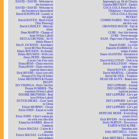
DAVID + DAVID - Welcome to
Impromptu op. 66 de Chopin
the boomtown
Claudia BRÜCKEN - Fanatic
DAVID + DAVID - Welcome to
COCA-COLA French Rock -
the boomtown [monoface]
Téléphone + Starshooter
David KNOPFLER - Lonely is
COCA-COLA Nicolas
the night
PEYRAC
David KOVEN - Bord à bord
COMMUNARDS - Don't leave
[Test Pressing]
me this way
David LINDLEY - Mercury
CROWDED HOUSE - Fall at
blues
your feet
Dean MARTIN - Change of
CURE - Just like heaven
heart [White Label]
CURE - Never enough
DECCA/GRUNDIG - Hi-Fi
DANI - Papa vient d'épouser la
Stéréo Phase 4
bonne
Dee D. JACKSON - Automatic
Daniel DARC - La ville
lover 88 [Test Pressing]
Danielle DARRIEUX - Le
Démis ROUSSOS - So dreamy
temps d'aimer
Démis ROUSSOS - With you
Dante AGOSTINI - Initiation à
Denis PEPIN - Marinette
la batterie
(j'avais l'air d'un con)
David HALLYDAY - Ooh la la
Diana ROSS - Chain reaction
David HALLYDAY - Wanna
Diana ROSS - Chain reaction
take my time
(special dance mix)
David KOVEN - Afrique
Dick RIVERS - Ainsi soit-elle
David MARTIAL - Célimène
Disque d'Or Top 50 biface
David Mc NEIL - Tiramisu
Glenn MEDEIROS & Florent
DEAD OR ALIVE - Brand new
PAGNY
lover
DO VISSINGA - Porto Vecchio
DEF LEPPARD - Animal
Donna SUMMER - The
DEF LEPPARD - Animal
wanderer [White Label]
(spécial promo)
DOOBIE BROTHERS - Real
DEF LEPPARD - Let's get
love [White Label]
rocked
DUTCH DIESEL - Goin' back
DEF LEPPARD - Let's get
to China
rocked (poster)
Elliott MURPHY - Closer
DEF LEPPARD - Let's get
Elton JOHN - Easier to walk
rocked (teaser)
away
DEPECHE MODE - Everything
Elton JOHN - I don't wanna go
counts (live)
on with you like that
Dick RIVERS - Je t'ai reconnue
Emmylou HARRIS - Rose of
Dolly PARTON - Downtown
Cimarron
EARTH WIND & FIRE -
Enrico MACIAS - 2 ailes & 3
Saturday nite
plumes
Eddy MITCHELL - Lèche-
Enrico MACIAS - La France de
bottes blues
mon enfance
Eddy MITCHELL - Soixante