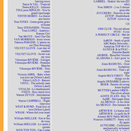
leaving town
GABRIEL - Shakin' the tree (DJ
Tanya St VAL - Tropical
edit)
Teresa KELLY - Johnnie
Yves SIMON - 2 ou 3 choses
TINA pour RIPOLIN - Vive le
pour elle
grand ripolinage
ZUCCHERO - Diavolo in me
TINTIN HEBDO - La chasse
ZZTOP - Doubleback
aux bruits
ZZTOP - Give it up
Tom JONES - Green green grass
CD
of home
Tony STEFANIDIS - Visions
1969 CLUB - The red album
Trini LOPEZ - America /
4YOU - 4 you
Kansas City
A PERFECT CIRCLE - Mer de
Van McCOY - Soul Cha Cha
noms
VAN MORRISON - Ivory tower
AaRON - Seeds of gold
Vanessa PARADIS - L'amour en
ABC Radio Networks -
soi [Test Pressing]
American TOP 40 # 51
VELVET GLOVE - Last day of
AGNÈS B. & la FNAC -
summer
Dernière Bande
VELVET GLOVE - Sweet was
AKIRISE - Brouiller l'écoute
my rose
ALABAMA 3 - Ain't goin' to
Véronique RIVIÈRE - Georges
Goa
Véronique RIVIÈRE - Première
Alain BASHUNG - Osez
Manche
Joséphine
Véronique RIVIÈRE - Tout
Alain BASHUNG - That's all
court
right
Victoria ABRIL - Baby when
Angela McCLUSKEY - The
you kiss me [White Label]
things we do
Viktor LAZLO - Baisers
Angelo DEBARRE/Ludovic
VINYL - The nobody men
BEIER - Paroles de swing
[White Label]
Anne-Sophie
VIVALDI - Le chardonneret
MUTTER/Lambert ORKIS -
VIXEN - How much love
The silver album
Warren ZEVON - Sentimental
AOSTE 20 ANS - Hits 76
hygiene
AqME - Dévisager Dieu
Wayne CAMPBELL - Night
Art MENGO - À tes côtés
time rose
Art MENGO - Des bateaux de
WEST & BYRD - Final kiss of
sang
love [White Label]
ARTHUR H - Le baron noir
WHAM - Where did your heart
ARTHUR H - Le goût du H
go
Ashanti ROY Pablo MOSES
William SHELLER - Fier et fou
Winston JARRETT - Natty will
de vous
fly again
William SHELLER - Le carnet à
AUTECHRE - Cichlisuite
spirale
mechanically reclaimed
WON TON TON - Can I come