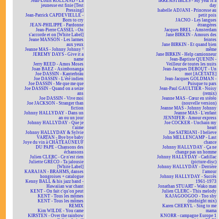
Jean-Louis ROLLAND - La
IRRÉSISTIBLES - My year is a
jeunesse est finie [Test
day
Pressing]
Isabelle ADJANI - Princesse au
Jean-Patrick CAPDEVIELLE -
petit pois
Born to cry
JACNO - Les langues
JEAN-PHILIPPE - Pardonne
étrangères
Jean-Pierre CASSEL - On
Jacques BREL - Amsterdam
s'accorde et on [White Label]
Jane BIRKIN - Amours des
Jeane MANSON - Les larmes
feintes
aux yeux
Jane BIRKIN - Et quand bien
Jeanne MAS - Johnny Johnny ²
même
JEREMY DAYS - Give it a
Jane BIRKIN - Help camionneur
name
Jean-Baptiste QUENIN -
Jerry REED - Amos Moses
Veilleur de toutes les nuits
Joan BAEZ - Asimbonanga
Jean-Jacques DEBOUT - Un
Joe DASSIN - Kanterbräu
mot [ACÉTATE]
Joe DASSIN - L'été indien
Jean-Jacques GOLDMAN -
Joe DASSIN - Me que me que
Puisque tu pars
Joe DASSIN - Quand on a seize
Jean-Paul GAULTIER - Noisy
ans
(remix)
Joe DASSIN - Vive moi
Jeanne MAS - Cœur en stéréo
Joe JACKSON - Stranger than
(nouvelle version)
fiction
Jeanne MAS - Johnny Johnny
Johnny HALLYDAY - Dans un
Jeanne MAS - L'enfant
an ou un jour
JENNIFER - Amour express
Johnny HALLYDAY - Que je
Joe COCKER - Unchain my
t'aime
heart
Johnny HALLYDAY & Sylvie
Joe SATRIANI - I believe
VARTAN - Bye bye baby
John MELLENCAMP - Last
Joye du vin à CHÂTEAUNEUF
chance
DU PAPE - Chansons des
Johnny HALLYDAY - Ça ne
échansons
change pas un homme
Julien CLERC - Ce n'est rien
Johnny HALLYDAY - Cadillac
Juliette GRÉCO - Ta jalousie
(picture-disc)
[White Label]
Johnny HALLYDAY - Derrière
KARAJAN - BRAHMS, danses
l'amour
hongroises + catalogue
Johnny HALLYDAY - Succès
Kenny BALL & his jazz band -
1961-1973
Hawaiian war chant
Jonathan STUART - Wako man
KENT - On fait c'qu'on peut
Julien CLERC - This melody
KENT - Tous les mômes
KAJAGOOGOO - Too shy
KENT - Tous les mômes
(midnight mix)
REMIX
Karen CHERYL - Sing to me
Kim WILDE - You came
mama
KIRSTEN - Over the rainbow
KNORR - campagne Europe 1