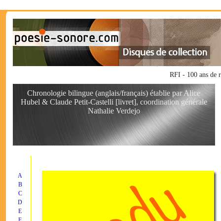
RFI - 100 ans de
Chronologie bilingue (anglais/français) établie par Alice
Hubel & Claude Petit-Castelli [livret], coordination générale
Nathalie Verdejo
A
B
C
D
E
F