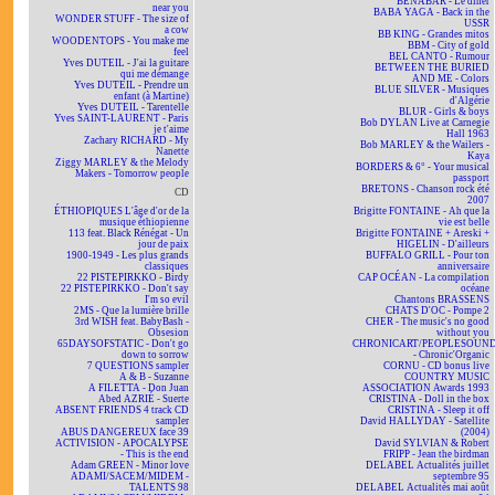
BÉNABAR - Le dîner
near you
BABA YAGA - Back in the
WONDER STUFF - The size of
USSR
a cow
BB KING - Grandes mitos
WOODENTOPS - You make me
BBM - City of gold
feel
BEL CANTO - Rumour
Yves DUTEIL - J'ai la guitare
BETWEEN THE BURIED
qui me démange
AND ME - Colors
Yves DUTEIL - Prendre un
BLUE SILVER - Musiques
enfant (à Martine)
d'Algérie
Yves DUTEIL - Tarentelle
BLUR - Girls & boys
Yves SAINT-LAURENT - Paris
Bob DYLAN Live at Carnegie
je t'aime
Hall 1963
Zachary RICHARD - My
Bob MARLEY & the Wailers -
Nanette
Kaya
Ziggy MARLEY & the Melody
BORDERS & 6° - Your musical
Makers - Tomorrow people
passport
BRETONS - Chanson rock été
CD
2007
ÉTHIOPIQUES L'âge d'or de la
Brigitte FONTAINE - Ah que la
musique éthiopienne
vie est belle
113 feat. Black Rénégat - Un
Brigitte FONTAINE + Areski +
jour de paix
HIGELIN - D'ailleurs
1900-1949 - Les plus grands
BUFFALO GRILL - Pour ton
classiques
anniversaire
22 PISTEPIRKKO - Birdy
CAP OCÉAN - La compilation
22 PISTEPIRKKO - Don't say
océane
I'm so evil
Chantons BRASSENS
2MS - Que la lumière brille
CHATS D'OC - Pompe 2
3rd WISH feat. BabyBash -
CHER - The music's no good
Obsesion
without you
65DAYSOFSTATIC - Don't go
CHRONICART/PEOPLESOUN
down to sorrow
- Chronic'Organic
7 QUESTIONS sampler
CORNU - CD bonus live
A & B - Suzanne
COUNTRY MUSIC
A FILETTA - Don Juan
ASSOCIATION Awards 1993
Abed AZRIÉ - Suerte
CRISTINA - Doll in the box
ABSENT FRIENDS 4 track CD
CRISTINA - Sleep it off
sampler
David HALLYDAY - Satellite
ABUS DANGEREUX face 39
(2004)
ACTIVISION - APOCALYPSE
David SYLVIAN & Robert
- This is the end
FRIPP - Jean the birdman
Adam GREEN - Minor love
DELABEL Actualités juillet
ADAMI/SACEM/MIDEM -
septembre 95
TALENTS 98
DELABEL Actualités mai août