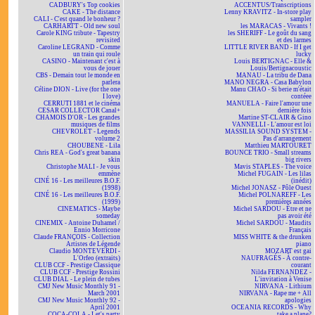
CADBURY's Top cookies
ACCENTUS/Transcriptions
CAKE - The distance
Lenny KRAVITZ - In-store play
CALI - C'est quand le bonheur ?
sampler
CARHARTT - Old new soul
les MARACAS - Vivants !
Carole KING tribute - Tapestry
les SHERIFF - Le goût du sang
revisited
et des larmes
Caroline LEGRAND - Comme
LITTLE RIVER BAND - If I get
un train qui roule
lucky
CASINO - Maintenant c'est à
Louis BERTIGNAC - Elle &
vous de jouer
Louis/Bertignacoustic
CBS - Demain tout le monde en
MANAU - La tribu de Dana
parlera
MANO NEGRA - Casa Babylon
Céline DION - Live (for the one
Manu CHAO - Si berie m'était
I love)
contéee
CERRUTI 1881 et le cinéma
MANUELA - Faire l'amour une
CESAR COLLECTOR Canal+
dernière fois
CHAMOIS D'OR - Les grandes
Martine ST-CLAIR & Gino
musiques de films
VANNELLI - L'amour est loi
CHEVROLET - Legends
MASSILIA SOUND SYSTEM -
volume 2
Pas d'arrangement
CHOUBENE - Lila
Matthieu MARTOURET
Chris REA - God's great banana
BOUNCE TRIO - Small streams
skin
big rivers
Christophe MALI - Je vous
Mavis STAPLES - The voice
emmène
Michel FUGAIN - Les lilas
CINÉ 16 - Les meilleures B.O.F.
(inédit)
(1998)
Michel JONASZ - Pôle Ouest
CINÉ 16 - Les meilleures B.O.F.
Michel POLNAREFF - Les
(1999)
premières années
CINEMATICS - Maybe
Michel SARDOU - Être et ne
someday
pas avoir été
CINEMIX - Antoine Duhamel /
Michel SARDOU - Maudits
Ennio Morricone
Français
Claude FRANÇOIS - Collection
MISS WHITE & the drunken
Artistes de Légende
piano
Claudio MONTEVERDI -
MOZART est gai
L'Orfeo (extraits)
NAUFRAGÉS - À contre-
CLUB CCF - Prestige Classique
courant
CLUB CCF - Prestige Rossini
Nilda FERNANDEZ -
CLUB DIAL - Le plein de tubes
L'invitation à Venise
CMJ New Music Monthly 91 -
NIRVANA - Lithium
March 2001
NIRVANA - Rape me + All
CMJ New Music Monthly 92 -
apologies
April 2001
OCEANIA RECORDS - Why
COCA-COLA - Let's party
take a plane?