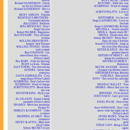
forever
ROXY MUSIC - Avalon
Richard SANDERSON - Check
RUN DMC - Walk this way
on the list [White Label]
SCORPIONS - Wind of change
Richard SANDERSON - She's a
(maxi)
lady
SCRITTI POLITTI - Lover to
RICKY AMIGOS - Téquila
fall
RIGHTEOUS BROTHERS -
SEPTEMBER - Cry for you
Unchained melody
Serge GAINSBOURG - Love on
Rika ZARAÏ - Hallelou
the beat
RITA MITSOUKO - Don't
Serge GAINSBOURG & Eddy
forget the nite
MITCHELL - Vieille canaille
Robert PALMER - Happiness
SHEILA - Spacer remix 98 ²
Rod STEWART - This old heart
SHONA - Elodie mon rêve
of mine
Sidney BECHET - Petite fleur /
ROLLING BIDOCHONS -
Dans les rues d'Antibes
Jumpin' Jack Flasque
Sinead O'CONNOR - Jump in
ROLLING STONES - Honky
the river [Test Pressing]
tonk women
SISTER SLEDGE - He's the
Ron GOODWIN - Ces
greatest dancer
merveilleux fous volants...
SISTERS OF MERCY - All
[White Label]
along the watchtower
Roy ROBY - Time for dancing
SISTERS OF MERCY -
RUDY La Scala - Woman
Dominion
SALT'N'PEPA - You showed me
SKUNK ANANSIE - Secretly
SANDRA - Secret land
(Armand van Helden remix)
(remixes)
SMITHEREENS feat. Belinda
SANTA ESMERALDA - C'est
CARLISLE - Blue period
magnifique [White Label]
SONY - Test record for cartridge
SCORPIONS - Don't believe her
file
SCORPIONS - Wind of change
SPANDAU BALLET - True
SCRITTI POLITTI - Boom there
SPARKS - Music that you can
she was
dance to
SENATOR KING - Rock your
SPINNERS - I'll be around
baby
STATUS QUO - Can't give you
SG GIGANTE - Fumar é matar
more
saudades [White Label]
STEEL PULSE - Soul of my
SHAMEN - Move any mountain
soul
Progen 91
Steve WINWOOD - Don't you
SHIRLEY & COMPANY - I like
know what the night can do
to dance
[White Label]
SHOPPING AT ORLY - Hors
STONE ROSES - What the
commerce
world is waiting for / Fools
SHUKY & AVIVA - Mais bien
gold
sûr je t'aime
STRAY CATS - Bring it back
Sidney BECHET et son
again