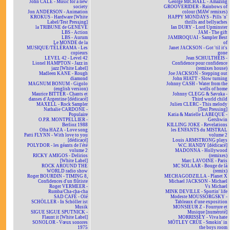
John CALE - Music for a new
George MICHAEL - Amazing
society
GROOVERIDER - Rainbows of
Jon ANDERSON - Animation
colour (MAW remixes)
KROKUS - Hardware [White
HAPPY MONDAYS - Pills 'n'
Label/Test Pressing]
thrills and bellyaches
la TRIBUNE de GENÈVE
Ian DURY - Lord Upminster
LBS - Action
JAM - The gift
LBS - Aurum
JAMIROQUAI - Sampler Best
Le MONDE de la
of
MUSIQUE/TÉLÉRAMA - Les
Janet JACKSON - Got 'til it's
copieurs
gone
LEVEL 42 - Level 42
Jean SCHULTHEIS -
Lionel HAMPTON - Jazz in
Confidence pour confidence
jazz [White Label]
(remixes house)
Madleen KANE - Rough
Joe JACKSON - Stepping out
diamond
John HIATT - Slow turning
MAGNUM BONUM - Gigolo
Johnny CASH - Water from the
(english version)
wells of home
Maurice BITTER - Chants et
Johnny CLEGG & Savuka -
danses d'Argentine [dédicacé]
Third world child
MAXELL - Rock Sampler
Julien CLERC - This melody
Nathalie CARDONE -
[Test Pressing]
Populaire
Katia & Marielle LABEQUE -
O.P.R. MONTPELLIER -
Gershwin
Berlioz 1988
KILLING JOKE - Revelations
Ofra HAZA - Love song
les ENFANTS du MISTRAL
Patti FLYNN - With love to you
volume 2
[dédicacé]
Louis ARMSTRONG plays
POLYDOR - les géants de l'été
W.C. HANDY [dédicacé]
volume 2
MADONNA - Hollywood
RICKY AMIGOS - Delirios
(remixes)
[White Label]
Marc LAVOINE - Paris
ROCK AROUND THE
MC SOLAAR - Bouge de là
WORLD radio show
(remix)
Roger BOURDIN - TIMING 8,
MECHAGODZILLA - Planet X
Confidences d'un flûtiste
Michael JACKSON - Michael
Roger VERMEER -
Vs Michael
Rumba/Cha-cha-cha
MINK DEVILLE - Sportin' life
SAD CAFÉ - Olé
Modeste MOUSSORGSKY -
SCHÖLLER - In Schöller ist
Tableaux d'une exposition
Musik
MONSIEUR Z - Fourrure et
SIGUE SIGUE SPUTNICK -
Musique [numéroté]
Flaunt it [White Label]
MORRISSEY - Viva hate
SONOLOR - Vœux sonores
MÖTLEY CRÜE - Smokin' in
1975
the boys room