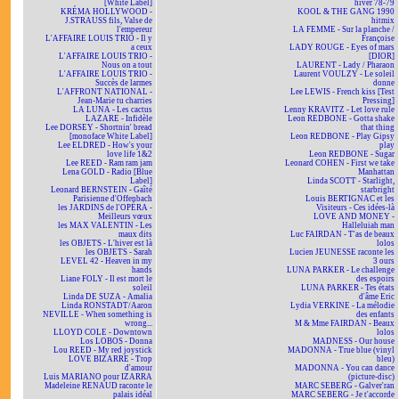
[White Label]
hiver 78-79
KRÉMA HOLLYWOOD -
KOOL & THE GANG 1990
J.STRAUSS fils, Valse de
hitmix
l'empereur
LA FEMME - Sur la planche /
L'AFFAIRE LOUIS TRIO - Il y
Françoise
a ceux
LADY ROUGE - Eyes of mars
L'AFFAIRE LOUIS TRIO -
[DIOR]
Nous on a tout
LAURENT - Lady / Pharaon
L'AFFAIRE LOUIS TRIO -
Laurent VOULZY - Le soleil
Succès de larmes
donne
L'AFFRONT NATIONAL -
Lee LEWIS - French kiss [Test
Jean-Marie tu charries
Pressing]
LA LUNA - Les cactus
Lenny KRAVITZ - Let love rule
LAZARE - Infidèle
Leon REDBONE - Gotta shake
Lee DORSEY - Shortnin' bread
that thing
[monoface White Label]
Leon REDBONE - Play Gipsy
Lee ELDRED - How's your
play
love life 1&2
Leon REDBONE - Sugar
Lee REED - Ram ram jam
Leonard COHEN - First we take
Lena GOLD - Radio [Blue
Manhattan
Label]
Linda SCOTT - Starlight,
Leonard BERNSTEIN - Gaîté
starbright
Parisienne d'Offenbach
Louis BERTIGNAC et les
les JARDINS de l'OPÉRA -
Visiteurs - Ces idées-là
Meilleurs vœux
LOVE AND MONEY -
les MAX VALENTIN - Les
Halleluiah man
maux dits
Luc FAIRDAN - T'as de beaux
les OBJETS - L'hiver est là
lolos
les OBJETS - Sarah
Lucien JEUNESSE raconte les
LEVEL 42 - Heaven in my
3 ours
hands
LUNA PARKER - Le challenge
Liane FOLY - Il est mort le
des espoirs
soleil
LUNA PARKER - Tes états
Linda DE SUZA - Amalia
d'âme Eric
Linda RONSTADT/Aaron
Lydia VERKINE - La mélodie
NEVILLE - When something is
des enfants
wrong...
M & Mme FAIRDAN - Beaux
LLOYD COLE - Downtown
lolos
Los LOBOS - Donna
MADNESS - Our house
Lou REED - My red joystick
MADONNA - True blue (vinyl
LOVE BIZARRE - Trop
bleu)
d'amour
MADONNA - You can dance
Luis MARIANO pour IZARRA
(picture-disc)
Madeleine RENAUD raconte le
MARC SEBERG - Galver'ran
palais idéal
MARC SEBERG - Je t'accorde