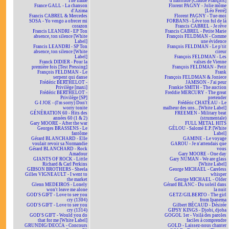
The flame
d'habitude [Claude François]
France GALL - La chanson
Florent PAGNY - Jolie môme
d'Azima
[Léo Ferré]
Francis CABREL & Mercedes
Florent PAGNY - Tue-moi
SOSA - Yo vengo a ofrecer mi
FORBANS - Lève ton ful de là
corazon
Francis CABREL - Je rêve
Francis LEANDRI - EP Ton
Francis CABREL - Petite Marie
absence, ton silence [White
François FELDMAN - Comme
Label]
une évidence
Francis LEANDRI - SP Ton
François FELDMAN - Le p'tit
absence, ton silence [White
cireur
Label]
François FELDMAN - Les
Franck DIDIER - Pour la
valses de Vienne
première fois [Test Pressing]
François FELDMAN - Petit
François FELDMAN - Le
Frank
serpent qui danse
François FELDMAN & Joniece
Frédéric BERTHELOT -
JAMISON - J'ai peur
Privilège [maxi]
Frankie SMITH - The auction
Frédéric BERTHELOT -
Freddie MERCURY - The great
Privilège [SP]
pretender
G-I JOE - (I'm sorry) Don't
Frédéric CHATEAU - Le
worry tonite
malheur des uns... [White Label]
GÉNÉRATION 60 - Hits des
FREEMEN - Military beat
années 60 (1 & 2)
(strumentale)
Gary MOORE - After the war
FULL METAL HITS
Georges BRASSENS - Le
GÉLOU - Salomé E.P. [White
fantôme
Label]
Gérard BLANCHARD - Elle
GAMINE - Le voyage
voulait revoir sa Normandie
GAROU - Je n'attendais que
Gérard BLANCHARD - Rock
vous
Amadour
Gary MOORE - One day
GIANTS OF ROCK - Little
Gary NUMAN - We are glass
Richard & Carl Perkins
[White Label]
GIBSON BROTHERS - Sheela
George MICHAEL - Careless
Gilles VIGNEAULT - I went to
whisper
the market
George MICHAEL - Older
Glenn MEDEIROS - Lonely
Gérard BLANC - Du soleil dans
won't leave me alone
la nuit
GOD'S GIFT - Love to see you
GETZ/GILBERTO - The girl
cry (1304)
from Ipanema
GOD'S GIFT - Love to see you
Gilbert BÉCAUD - Désirée
cry (1314)
GIPSY KINGS - Djobi, djoba
GOD'S GIFT - Would you do
GOGOL 1er - Voilà des paroles
that for me [White Label]
faciles à comprendre
GRUNDIG/DECCA - Concours
GOLD - Laissez-nous chanter