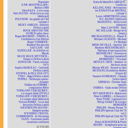
Populaire
Katia & Marielle LABEQUE -
O.P.R. MONTPELLIER -
Gershwin
Berlioz 1988
KILLING JOKE - Revelations
Ofra HAZA - Love song
les ENFANTS du MISTRAL
Patti FLYNN - With love to you
volume 2
[dédicacé]
Louis ARMSTRONG plays
POLYDOR - les géants de l'été
W.C. HANDY [dédicacé]
volume 2
MADONNA - Hollywood
RICKY AMIGOS - Delirios
(remixes)
[White Label]
Marc LAVOINE - Paris
ROCK AROUND THE
MC SOLAAR - Bouge de là
WORLD radio show
(remix)
Roger BOURDIN - TIMING 8,
MECHAGODZILLA - Planet X
Confidences d'un flûtiste
Michael JACKSON - Michael
Roger VERMEER -
Vs Michael
Rumba/Cha-cha-cha
MINK DEVILLE - Sportin' life
SAD CAFÉ - Olé
Modeste MOUSSORGSKY -
SCHÖLLER - In Schöller ist
Tableaux d'une exposition
Musik
MONSIEUR Z - Fourrure et
SIGUE SIGUE SPUTNICK -
Musique [numéroté]
Flaunt it [White Label]
MORRISSEY - Viva hate
SONOLOR - Vœux sonores
MÖTLEY CRÜE - Smokin' in
1975
the boys room
Sophie MARCEAU - Certitude
Murray HEAD - Sooner or later
[White Label]
MUSTANG Kollektion Herbst
STOFFEL & FILS 1950-1975
Winter 83
T'PAU - Rage [White Label]
Nanette WORKMAN - Chaude
TEPPAZ - Technique spatio-
[white label]
dynamic
ORISHAS - Orishas llego
Théâtre de l'EMPIRE -
remixes
compilation Rétro
OSIBISA - Ojah awake [White
TOPALOFF-VERCHUREN -
Label]
Le couple idéal [TP/WL]
PET SHOP BOYS - Behaviour
TOPALOFF~VERCHUREN -
Peter GABRIEL - 4 (Security)
Le couple idéal [dédicacé]
Peter TOSH - Captured live
Victoria PARRY - Love and
Philip OAKEY & Giorgio
devotion [White Label]
MORODER
WESTBOUND SOUND -
PHILIPS - Promo Promo 74
Sampler promo
PHILIPS Spécial Club été 76
WYOMING TRAVEL
vol.1
COMMISSION - In Wyoming
PHILIPS Spécial Club été 78
YANN - Continent perdu
vol. 2
(continue continue)
Pierre SCHAEFFER & Pierre
HENRY - Symphonie pour un
45 TOURS
homme seul