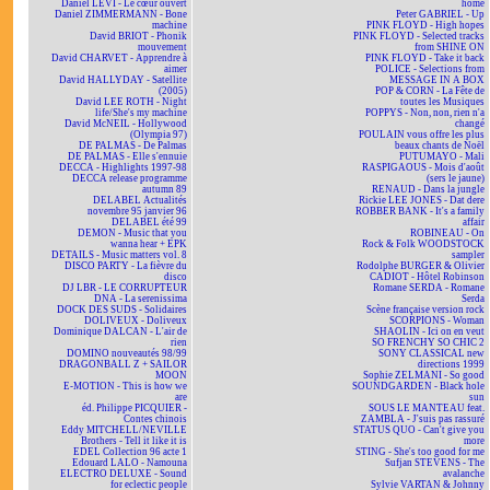
Daniel LEVI - Le cœur ouvert
home
Daniel ZIMMERMANN - Bone
Peter GABRIEL - Up
machine
PINK FLOYD - High hopes
David BRIOT - Phonik
PINK FLOYD - Selected tracks
mouvement
from SHINE ON
David CHARVET - Apprendre à
PINK FLOYD - Take it back
aimer
POLICE - Selections from
David HALLYDAY - Satellite
MESSAGE IN A BOX
(2005)
POP & CORN - La Fête de
David LEE ROTH - Night
toutes les Musiques
life/She's my machine
POPPYS - Non, non, rien n'a
David McNEIL - Hollywood
changé
(Olympia 97)
POULAIN vous offre les plus
DE PALMAS - De Palmas
beaux chants de Noël
DE PALMAS - Elle s'ennuie
PUTUMAYO - Mali
DECCA - Highlights 1997-98
RASPIGAOUS - Mois d'août
DECCA release programme
(sers le jaune)
autumn 89
RENAUD - Dans la jungle
DELABEL Actualités
Rickie LEE JONES - Dat dere
novembre 95 janvier 96
ROBBER BANK - It's a family
DELABEL été 99
affair
DEMON - Music that you
ROBINEAU - On
wanna hear + EPK
Rock & Folk WOODSTOCK
DETAILS - Music matters vol. 8
sampler
DISCO PARTY - La fièvre du
Rodolphe BURGER & Olivier
disco
CADIOT - Hôtel Robinson
DJ LBR - LE CORRUPTEUR
Romane SERDA - Romane
DNA - La serenissima
Serda
DOCK DES SUDS - Solidaires
Scène française version rock
DOLIVEUX - Doliveux
SCORPIONS - Woman
Dominique DALCAN - L'air de
SHAOLIN - Ici on en veut
rien
SO FRENCHY SO CHIC 2
DOMINO nouveautés 98/99
SONY CLASSICAL new
DRAGONBALL Z + SAILOR
directions 1999
MOON
Sophie ZELMANI - So good
E-MOTION - This is how we
SOUNDGARDEN - Black hole
are
sun
éd. Philippe PICQUIER -
SOUS LE MANTEAU feat.
Contes chinois
ZAMBLA - J'suis pas rassuré
Eddy MITCHELL/NEVILLE
STATUS QUO - Can't give you
Brothers - Tell it like it is
more
EDEL Collection 96 acte 1
STING - She's too good for me
Edouard LALO - Namouna
Sufjan STEVENS - The
ELECTRO DELUXE - Sound
avalanche
for eclectic people
Sylvie VARTAN & Johnny