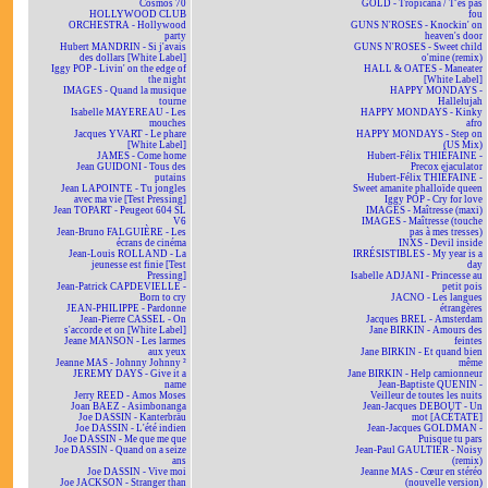
Cosmos 70
GOLD - Tropicana / T'es pas
HOLLYWOOD CLUB
fou
ORCHESTRA - Hollywood
GUNS N'ROSES - Knockin' on
party
heaven's door
Hubert MANDRIN - Si j'avais
GUNS N'ROSES - Sweet child
des dollars [White Label]
o'mine (remix)
Iggy POP - Livin' on the edge of
HALL & OATES - Maneater
the night
[White Label]
IMAGES - Quand la musique
HAPPY MONDAYS -
tourne
Hallelujah
Isabelle MAYEREAU - Les
HAPPY MONDAYS - Kinky
mouches
afro
Jacques YVART - Le phare
HAPPY MONDAYS - Step on
[White Label]
(US Mix)
JAMES - Come home
Hubert-Félix THIÉFAINE -
Jean GUIDONI - Tous des
Precox ejaculator
putains
Hubert-Félix THIÉFAINE -
Jean LAPOINTE - Tu jongles
Sweet amanite phalloïde queen
avec ma vie [Test Pressing]
Iggy POP - Cry for love
Jean TOPART - Peugeot 604 SL
IMAGES - Maîtresse (maxi)
V6
IMAGES - Maîtresse (touche
Jean-Bruno FALGUIÈRE - Les
pas à mes tresses)
écrans de cinéma
INXS - Devil inside
Jean-Louis ROLLAND - La
IRRÉSISTIBLES - My year is a
jeunesse est finie [Test
day
Pressing]
Isabelle ADJANI - Princesse au
Jean-Patrick CAPDEVIELLE -
petit pois
Born to cry
JACNO - Les langues
JEAN-PHILIPPE - Pardonne
étrangères
Jean-Pierre CASSEL - On
Jacques BREL - Amsterdam
s'accorde et on [White Label]
Jane BIRKIN - Amours des
Jeane MANSON - Les larmes
feintes
aux yeux
Jane BIRKIN - Et quand bien
Jeanne MAS - Johnny Johnny ²
même
JEREMY DAYS - Give it a
Jane BIRKIN - Help camionneur
name
Jean-Baptiste QUENIN -
Jerry REED - Amos Moses
Veilleur de toutes les nuits
Joan BAEZ - Asimbonanga
Jean-Jacques DEBOUT - Un
Joe DASSIN - Kanterbräu
mot [ACÉTATE]
Joe DASSIN - L'été indien
Jean-Jacques GOLDMAN -
Joe DASSIN - Me que me que
Puisque tu pars
Joe DASSIN - Quand on a seize
Jean-Paul GAULTIER - Noisy
ans
(remix)
Joe DASSIN - Vive moi
Jeanne MAS - Cœur en stéréo
Joe JACKSON - Stranger than
(nouvelle version)