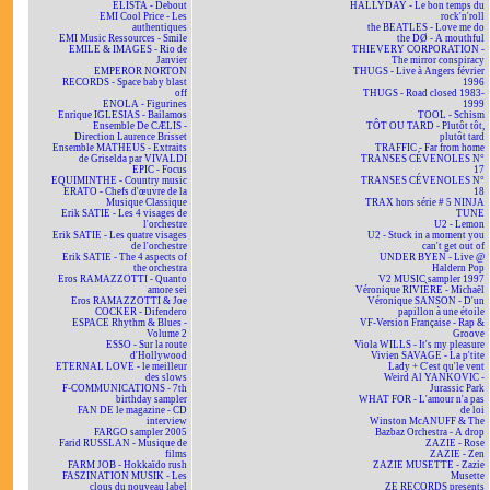
ELISTA - Debout
HALLYDAY - Le bon temps du
EMI Cool Price - Les
rock'n'roll
authentiques
the BEATLES - Love me do
EMI Music Ressources - Smile
the DØ - A mouthful
EMILE & IMAGES - Rio de
THIEVERY CORPORATION -
Janvier
The mirror conspiracy
EMPEROR NORTON
THUGS - Live à Angers février
RECORDS - Space baby blast
1996
off
THUGS - Road closed 1983-
ENOLA - Figurines
1999
Enrique IGLESIAS - Bailamos
TOOL - Schism
Ensemble De CÆLIS -
TÔT OU TARD - Plutôt tôt,
Direction Laurence Brisset
plutôt tard
Ensemble MATHEUS - Extraits
TRAFFIC - Far from home
de Griselda par VIVALDI
TRANSES CÉVENOLES N°
EPIC - Focus
17
EQUIMINTHE - Country music
TRANSES CÉVENOLES N°
ERATO - Chefs d'œuvre de la
18
Musique Classique
TRAX hors série # 5 NINJA
Erik SATIE - Les 4 visages de
TUNE
l'orchestre
U2 - Lemon
Erik SATIE - Les quatre visages
U2 - Stuck in a moment you
de l'orchestre
can't get out of
Erik SATIE - The 4 aspects of
UNDER BYEN - Live @
the orchestra
Haldern Pop
Eros RAMAZZOTTI - Quanto
V2 MUSIC sampler 1997
amore sei
Véronique RIVIÈRE - Michaël
Eros RAMAZZOTTI & Joe
Véronique SANSON - D'un
COCKER - Difendero
papillon à une étoile
ESPACE Rhythm & Blues -
VF-Version Française - Rap &
Volume 2
Groove
ESSO - Sur la route
Viola WILLS - It's my pleasure
d'Hollywood
Vivien SAVAGE - La p'tite
ETERNAL LOVE - le meilleur
Lady + C'est qu'le vent
des slows
Weird Al YANKOVIC -
F-COMMUNICATIONS - 7th
Jurassic Park
birthday sampler
WHAT FOR - L'amour n'a pas
FAN DE le magazine - CD
de loi
interview
Winston McANUFF & The
FARGO sampler 2005
Bazbaz Orchestra - A drop
Farid RUSSLAN - Musique de
ZAZIE - Rose
films
ZAZIE - Zen
FARM JOB - Hokkaïdo rush
ZAZIE MUSETTE - Zazie
FASZINATION MUSIK - Les
Musette
clous du nouveau label
ZE RECORDS presents