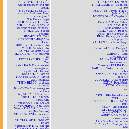
STEVE MILLER BAND - I
THIN LIZZY - Dedication
want to make the world turn
THREE DEGREES - What I did
around
for love
STEVE MILLER BAND - I
Tom JONES - Love is in the air
want to make the world turn
[White Label]
around (maxi)
TONTON DAVID - Peuples du
STING - The soul cages
monde
STREET BOYS - Red moon
Tracy CHAPMAN - Talkin
STREET BOYS - Some folks
'bout a revolution
(come bring your love to me)
U2 - Jesus-Christ & John
STYLISTICS - You are
MELLENCAMP - Do re mi
beautiful
UB40 - Sing our own song
SUGARCUBES - Deus
UB40 - The way you do the
SUGARCUBES - Hit [White
things you do
Label]
VAILLANCOURT - Bon temps
SUNSHINE - Come back baby
rouler
SWITCH - Switch it baby
Vanessa PARADIS - Marilyn &
SYLVIA - Automatic lover
John
TÉLÉPHONE - New York avec
WARNING - Rock
toi
city/Commando
TÉTINES NOIRES - Streap
William SHELLER - Un
Teac
homme heureux
Tanita TIKARAM - Little sister
Youssou N'DOUR & Peter
leaving town
GABRIEL - Shakin' the tree (DJ
Tanya St VAL - Tropical
edit)
Teresa KELLY - Johnnie
Yves SIMON - 2 ou 3 choses
TINA pour RIPOLIN - Vive le
pour elle
grand ripolinage
ZUCCHERO - Diavolo in me
TINTIN HEBDO - La chasse
ZZTOP - Doubleback
aux bruits
ZZTOP - Give it up
Tom JONES - Green green grass
CD
of home
Tony STEFANIDIS - Visions
1969 CLUB - The red album
Trini LOPEZ - America /
4YOU - 4 you
Kansas City
A PERFECT CIRCLE - Mer de
Van McCOY - Soul Cha Cha
noms
VAN MORRISON - Ivory tower
AaRON - Seeds of gold
Vanessa PARADIS - L'amour en
ABC Radio Networks -
soi [Test Pressing]
American TOP 40 # 51
VELVET GLOVE - Last day of
AGNÈS B. & la FNAC -
summer
Dernière Bande
VELVET GLOVE - Sweet was
AKIRISE - Brouiller l'écoute
my rose
ALABAMA 3 - Ain't goin' to
Véronique RIVIÈRE - Georges
Goa
Véronique RIVIÈRE - Première