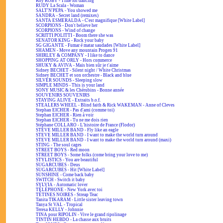
Roy ROBY - Time for dancing
RUDY La Scala - Woman
SALT'N'PEPA - You showed me
SANDRA - Secret land (remixes)
SANTA ESMERALDA - C'est magnifique [White Label]
SCORPIONS - Don't believe her
SCORPIONS - Wind of change
SCRITTI POLITTI - Boom there she was
SENATOR KING - Rock your baby
SG GIGANTE - Fumar é matar saudades [White Label]
SHAMEN - Move any mountain Progen 91
SHIRLEY & COMPANY - I like to dance
SHOPPING AT ORLY - Hors commerce
SHUKY & AVIVA - Mais bien sûr je t'aime
Sidney BECHET - Silent night / White Christmas
Sidney BECHET et son orchestre - Black and blue
SILVER SOUNDS - Sleeping slow
SIMPLE MINDS - This is your land
SONY MUSIC & les Chérubins - Bonne année
SOUVENIRS SOUVENIRS
STAYING ALIVE - Extraits b.o.f.
STEALERS WHEEL - Blind faith & Rick WAKEMAN - Anne of Cleves
Stephan EICHER - Pas d'ami (comme toi)
Stephan EICHER - Rien à voir
Stephan EICHER - Tu ne me dois rien
Stéphane COLLARO - L'histoire de France (Flodor)
STEVE MILLER BAND - Fly like an eagle
STEVE MILLER BAND - I want to make the world turn around
STEVE MILLER BAND - I want to make the world turn around (maxi)
STING - The soul cages
STREET BOYS - Red moon
STREET BOYS - Some folks (come bring your love to me)
STYLISTICS - You are beautiful
SUGARCUBES - Deus
SUGARCUBES - Hit [White Label]
SUNSHINE - Come back baby
SWITCH - Switch it baby
SYLVIA - Automatic lover
TÉLÉPHONE - New York avec toi
TÉTINES NOIRES - Streap Teac
Tanita TIKARAM - Little sister leaving town
Tanya St VAL - Tropical
Teresa KELLY - Johnnie
TINA pour RIPOLIN - Vive le grand ripolinage
TINTIN HEBDO - La chasse aux bruits