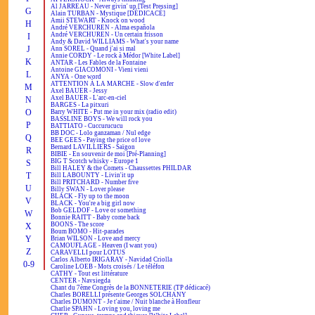
Al JARREAU - Never givin' up [Test Pressing]
G
Alain TURBAN - Mystique [DÉDICACÉ]
Amii STEWART - Knock on wood
H
André VERCHUREN - Alma española
André VERCHUREN - Un certain frisson
I
Andy & David WILLIAMS - What's your name
J
Ann SOREL - Quand j'ai si mal
Annie CORDY - Le rock à Médor [White Label]
K
ANTAR - Les Fables de la Fontaine
Antoine GIACOMONI - Vieni vieni
L
ANYA - One word
ATTENTION À LA MARCHE - Slow d'enfer
M
Axel BAUER - Jessy
Axel BAUER - L'arc-en-ciel
N
BARGES - La pitxuri
O
Barry WHITE - Put me in your mix (radio edit)
BASSLINE BOYS - We will rock you
P
BATTIATO - Cuccurucucu
BB DOC - Lolo ganzaman / Nul edge
Q
BEE GEES - Paying the price of love
Bernard LAVILLIERS - Saïgon
R
BIBIE - En souvenir de moi [Pré-Planning]
BIG T Scotch whisky - Europe 1
S
Bill HALEY & the Comets - Chaussettes PHILDAR
T
Bill LABOUNTY - Livin'it up
Bill PRITCHARD - Number five
U
Billy SWAN - Lover please
BLACK - Fly up to the moon
V
BLACK - You're a big girl now
Bob GELDOF - Love or something
W
Bonnie RAITT - Baby come back
BOONS - The score
X
Boum BOMO - Hit-parades
Y
Brian WILSON - Love and mercy
CAMOUFLAGE - Heaven (I want you)
Z
CARAVELLI pour LOTUS
Carlos Alberto IRIGARAY - Navidad Criolla
0-9
Caroline LOEB - Mots croisés / Le téléfon
CATHY - Tout est littérature
CENTER - Navsiegda
Chant du 7ème Congrès de la BONNETERIE (TP dédicacé)
Charles BORELLI présente Georges SOLCHANY
Charles DUMONT - Je t'aime / Nuit blanche à Honfleur
Charlie SPAHN - Loving you, loving me