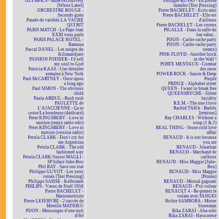
OLYMPICS - Mine exclusively
Philippe RUSSO - En pleine
[White Label]
lumière [Test Pressing]
ORCHESTRE ROUGE -
Pierre BACHELET - Écris-moi
Seconds grate
Pierre BACHELET - Elle est
Parade de variétés LA VACHE
d'ailleurs
QUI RIT
Pierre BACHELET - Les corons
PARIS MATCH - Le Pape Jean
PIGALLE - Dans la salle du
XXIII vous parle
bar-tabac...
PARIS PALACE HOTEL -
PIJON - Cache-cache party
Ramona
PIJON - Cache-cache party
Pascal DANEL - Les neiges du
(remix)
Kilimandjaro
PINK FLOYD - Another brick
PASSION FODDER - I'd sell
in the Wall ²
my soul to God
PORTE MENTAUX - Combat
Patricia KAAS - Une dernière
des races
semaine à New York
POWER ROCK - Saxon & Deep
Paul McCARTNEY - Once upon
Purple
a long ago
PRINCE - Alphabet street
Paul SIMON - The obvious
QUEEN - I want to break free
child
QUEENSRYCHE - Silent
Paula ABDUL - Rush rush
lucidity
PAULETTE de
R.E.M. - The one I love
L'AJACCIENNE - Ça se
Rachid TAHA - Barbès
corse/La boudeuse (dédicacé)
[remixes]
Peter KINGSBERY - Love in
Ray CHARLES - Without a
motion (remix radio edit)
song (1 & 2)
Peter KINGSBERY - Love in
REAL THING - Stone cold love
motion (version radio)
affair
Petula CLARK - Don't cry for
RENAUD - It is not because
me Argentina
you are
Petula CLARK - The old
RENAUD - Jonathan
fashioned way
RENAUD - Marchand de
Petula CLARK/Junior MAGLI -
cailloux
SP biface Juke-Box
RENAUD - Miss Maggie [Juke-
Phil RAY - Save our star
Box]
Philippe GUYOT - Les yeux
RENAUD - Miss Maggie
cernés [Test Pressing]
[Promo]
Philippe SAISSE - Kelbomek
RENAUD - Mistral gagnant
PHILIPS - Vœux de Noël 1958
RENAUD - P'tit voleur
Pierre BACHELET -
RENAULT 4 - Re-prenez le
Marionnettiste
volant avec FANGIO
Pierre LEFEBVRE - 2 succès de
Richie SAMBORA - Mister
Mireille MATHIEU
bluesman
PIJON - Mensonges d'une nuit
Rika ZARAÏ - Aba-nibi
d'été
Rika ZARAÏ - Hava netse