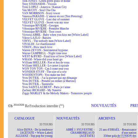
Tom JONES - Green green grass of home
Tony STEFANIDIS - Visions
Trini LOPEZ - America / Kansas City
Van McCOY - Soul Cha Cha
VAN MORRISON - Ivory tower
Vanessa PARADIS - L'amour en soi [Test Pressing]
VELVET GLOVE - Last day of summer
VELVET GLOVE - Sweet was my rose
Véronique RIVIÈRE - Georges
Véronique RIVIÈRE - Première Manche
Véronique RIVIÈRE - Tout court
Victoria ABRIL - Baby when you kiss me [White Label]
Viktor LAZLO - Baisers
VINYL - The nobody men [White Label]
VIVALDI - Le chardonneret
VIXEN - How much love
Warren ZEVON - Sentimental hygiene
Wayne CAMPBELL - Night time rose
WEST & BYRD - Final kiss of love [White Label]
WHAM - Where did your heart go
William SHELLER - Fier et fou de vous
William SHELLER - Le carnet à spirale
WON TON TON - Can I come near you
WONDER STUFF - The size of a cow
WOODENTOPS - You make me feel
Yves DUTEIL - J'ai la guitare qui me démange
Yves DUTEIL - Prendre un enfant (à Martine)
Yves DUTEIL - Tarentelle
Yves SAINT-LAURENT - Paris je t'aime
Zachary RICHARD - My Nanette
Ziggy MARLEY & the Melody Makers - Tomorrow people
2014/2026
ici
NOUVEAUTÉS
PRE
©b
Re℗roduction interdite (
)
CATALOGUE
NOUVEAUTÉS
ARCHIVES
33 TOURS
33 TOURS
33 TOURS
Alice DONA - De la tendresse
ABBÉ J. SYLVESTRE -
25 ans d'ISRAËL - Renaissance
[ACÉTATE + White Label]
CHAMBORIGAUD
d'une nation
ALLIANZ - Top pop for young
[ACÉTATE]
33ème gala de l'UNION des