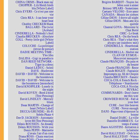
CHINA CRISIS - Black man ray
Brigitte BARDOT - Toutes les
CHOPPER - Lili/Heidi bleib
bêtes sont à aimer
blu [White Label]
Britney SPEARS - Sometimes
Chris EVERS - Ce n'est pas une
Caetano VELOSO - Este amor
vie
CANADA - Mourir les sirènes
Chris REA - I can hear your
Céline DION - I drove all night
heart beat
Céline DION - Mon ami m'a
Chubby CHECKER/Hank
quittée
BALLARD - The twist
Chantal GOYA - Monsieur le
[Acétate]
Chat Botté
CINDERELLA - Nobody's fool
CHIC - Le freak
Claudia BRÜCKEN - Absolute
Chris REA - On the beach
COLL - Pretty little girl [White
Chris REA - That's what they
Label]
always say (rainbow mix)
COLUCHE - La politique
CINDERELLA - Heartbreak
(revue de presse)
station
DADJE MEETING TIME -
CINDERELLA - Shelter me
Ybo libo
CLAN OF XYMOX -
DALIDA - Gigi in paradisco
Muscoviet mosquito
DAN REED NETWORK -
Claude FRANÇOIS - Du pain et
Tiger in a dress
du beurre
Daniel LEDUC - Soleil
Claude FRANÇOIS - Reste
DAVE - Hurlevent
Claude ROGEN - Fantaisie
DAVID + DAVID - Welcome to
Impromptu op. 66 de Chopin
the boomtown
Claudia BRÜCKEN - Fanatic
DAVID + DAVID - Welcome to
COCA-COLA French Rock -
the boomtown [monoface]
Téléphone + Starshooter
David KNOPFLER - Lonely is
COCA-COLA Nicolas
the night
PEYRAC
David KOVEN - Bord à bord
COMMUNARDS - Don't leave
[Test Pressing]
me this way
David LINDLEY - Mercury
CROWDED HOUSE - Fall at
blues
your feet
Dean MARTIN - Change of
CURE - Just like heaven
heart [White Label]
CURE - Never enough
DECCA/GRUNDIG - Hi-Fi
DANI - Papa vient d'épouser la
Stéréo Phase 4
bonne
Dee D. JACKSON - Automatic
Daniel DARC - La ville
lover 88 [Test Pressing]
Danielle DARRIEUX - Le
Démis ROUSSOS - So dreamy
temps d'aimer
Démis ROUSSOS - With you
Dante AGOSTINI - Initiation à
Denis PEPIN - Marinette
la batterie
(j'avais l'air d'un con)
David HALLYDAY - Ooh la la
Diana ROSS - Chain reaction
David HALLYDAY - Wanna
Diana ROSS - Chain reaction
take my time