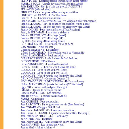
FÉLIX POTIN - Édition spéciale inauguration super-marché
FAMILLE FOUX - Un très joyeux Noël... [White Label]
Félix FAIRANO - Moi je n'suis pas pressé [ACÉTATE]
FFF - AC² N [White Label]
FIDO STEAKY - Les plus belles musiques de films
FINE YOUNG CANNIBALS - The flame
France GALL - La chanson d'Azima
Francis CABREL & Mercedes SOSA - Yo vengo a ofrecer mi corazon
Francis LEANDRI - EP Ton absence, ton silence [White Label]
Francis LEANDRI - SP Ton absence, ton silence [White Label]
Franck DIDIER - Pour la première fois [Test Pressing]
François FELDMAN - Le serpent qui danse
Frédéric BERTHELOT - Privilège [maxi]
Frédéric BERTHELOT - Privilège [SP]
G-I JOE - (I'm sorry) Don't worry tonite
GÉNÉRATION 60 - Hits des années 60 (1 & 2)
Gary MOORE - After the war
Georges BRASSENS - Le fantôme
Gérard BLANCHARD - Elle voulait revoir sa Normandie
Gérard BLANCHARD - Rock Amadour
GIANTS OF ROCK - Little Richard & Carl Perkins
GIBSON BROTHERS - Sheela
Gilles VIGNEAULT - I went to the market
Glenn MEDEIROS - Lonely won't leave me alone
GOD'S GIFT - Love to see you cry (1304)
GOD'S GIFT - Love to see you cry (1314)
GOD'S GIFT - Would you do that for me [White Label]
GRUNDIG/DECCA - Concours Cosmos 70
HOLLYWOOD CLUB ORCHESTRA - Hollywood party
Hubert MANDRIN - Si j'avais des dollars [White Label]
Iggy POP - Livin' on the edge of the night
IMAGES - Quand la musique tourne
Isabelle MAYEREAU - Les mouches
Jacques YVART - Le phare [White Label]
JAMES - Come home
Jean GUIDONI - Tous des putains
Jean LAPOINTE - Tu jongles avec ma vie [Test Pressing]
Jean TOPART - Peugeot 604 SL V6
Jean-Bruno FALGUIÈRE - Les écrans de cinéma
Jean-Louis ROLLAND - La jeunesse est finie [Test Pressing]
Jean-Patrick CAPDEVIELLE - Born to cry
JEAN-PHILIPPE - Pardonne
Jean-Pierre CASSEL - On s'accorde et on [White Label]
Jeane MANSON - Les larmes aux yeux
Jeanne MAS - Johnny Johnny ²