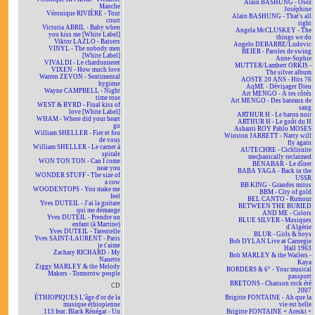
Alain BASHUNG - Osez
Manche
Joséphine
Véronique RIVIÈRE - Tout
Alain BASHUNG - That's all
court
right
Victoria ABRIL - Baby when
Angela McCLUSKEY - The
you kiss me [White Label]
things we do
Viktor LAZLO - Baisers
Angelo DEBARRE/Ludovic
VINYL - The nobody men
BEIER - Paroles de swing
[White Label]
Anne-Sophie
VIVALDI - Le chardonneret
MUTTER/Lambert ORKIS -
VIXEN - How much love
The silver album
Warren ZEVON - Sentimental
AOSTE 20 ANS - Hits 76
hygiene
AqME - Dévisager Dieu
Wayne CAMPBELL - Night
Art MENGO - À tes côtés
time rose
Art MENGO - Des bateaux de
WEST & BYRD - Final kiss of
sang
love [White Label]
ARTHUR H - Le baron noir
WHAM - Where did your heart
ARTHUR H - Le goût du H
go
Ashanti ROY Pablo MOSES
William SHELLER - Fier et fou
Winston JARRETT - Natty will
de vous
fly again
William SHELLER - Le carnet à
AUTECHRE - Cichlisuite
spirale
mechanically reclaimed
WON TON TON - Can I come
BÉNABAR - Le dîner
near you
BABA YAGA - Back in the
WONDER STUFF - The size of
USSR
a cow
BB KING - Grandes mitos
WOODENTOPS - You make me
BBM - City of gold
feel
BEL CANTO - Rumour
Yves DUTEIL - J'ai la guitare
BETWEEN THE BURIED
qui me démange
AND ME - Colors
Yves DUTEIL - Prendre un
BLUE SILVER - Musiques
enfant (à Martine)
d'Algérie
Yves DUTEIL - Tarentelle
BLUR - Girls & boys
Yves SAINT-LAURENT - Paris
Bob DYLAN Live at Carnegie
je t'aime
Hall 1963
Zachary RICHARD - My
Bob MARLEY & the Wailers -
Nanette
Kaya
Ziggy MARLEY & the Melody
BORDERS & 6° - Your musical
Makers - Tomorrow people
passport
BRETONS - Chanson rock été
CD
2007
ÉTHIOPIQUES L'âge d'or de la
Brigitte FONTAINE - Ah que la
musique éthiopienne
vie est belle
113 feat. Black Rénégat - Un
Brigitte FONTAINE + Areski +