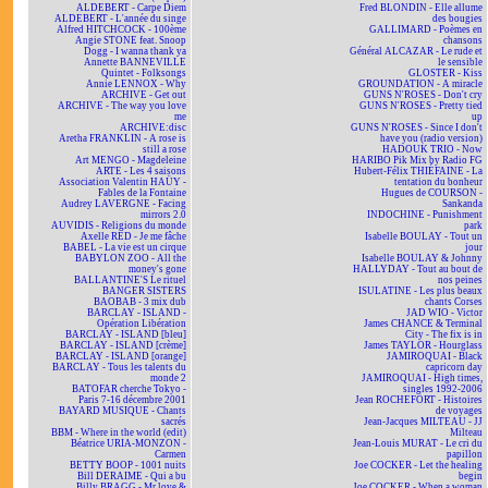
ALDEBERT - Carpe Diem
Fred BLONDIN - Elle allume
ALDEBERT - L'année du singe
des bougies
Alfred HITCHCOCK - 100ème
GALLIMARD - Poèmes en
Angie STONE feat. Snoop
chansons
Dogg - I wanna thank ya
Général ALCAZAR - Le rude et
Annette BANNEVILLE
le sensible
Quintet - Folksongs
GLOSTER - Kiss
Annie LENNOX - Why
GROUNDATION - A miracle
ARCHIVE - Get out
GUNS N'ROSES - Don't cry
ARCHIVE - The way you love
GUNS N'ROSES - Pretty tied
me
up
ARCHIVE:disc
GUNS N'ROSES - Since I don't
Aretha FRANKLIN - A rose is
have you (radio version)
still a rose
HADOUK TRIO - Now
Art MENGO - Magdeleine
HARIBO Pik Mix by Radio FG
ARTE - Les 4 saisons
Hubert-Félix THIÉFAINE - La
Association Valentin HAÜY -
tentation du bonheur
Fables de la Fontaine
Hugues de COURSON -
Audrey LAVERGNE - Facing
Sankanda
mirrors 2.0
INDOCHINE - Punishment
AUVIDIS - Religions du monde
park
Axelle RED - Je me fâche
Isabelle BOULAY - Tout un
BABEL - La vie est un cirque
jour
BABYLON ZOO - All the
Isabelle BOULAY & Johnny
money's gone
HALLYDAY - Tout au bout de
BALLANTINE'S Le rituel
nos peines
BANGER SISTERS
ISULATINE - Les plus beaux
BAOBAB - 3 mix dub
chants Corses
BARCLAY - ISLAND -
JAD WIO - Victor
Opération Libération
James CHANCE & Terminal
BARCLAY - ISLAND [bleu]
City - The fix is in
BARCLAY - ISLAND [crème]
James TAYLOR - Hourglass
BARCLAY - ISLAND [orange]
JAMIROQUAI - Black
BARCLAY - Tous les talents du
capricorn day
monde 2
JAMIROQUAI - High times,
BATOFAR cherche Tokyo -
singles 1992-2006
Paris 7-16 décembre 2001
Jean ROCHEFORT - Histoires
BAYARD MUSIQUE - Chants
de voyages
sacrés
Jean-Jacques MILTEAU - JJ
BBM - Where in the world (edit)
Milteau
Béatrice URIA-MONZON -
Jean-Louis MURAT - Le cri du
Carmen
papillon
BETTY BOOP - 1001 nuits
Joe COCKER - Let the healing
Bill DERAIME - Qui a bu
begin
Billy BRAGG - Mr love &
Joe COCKER - When a woman