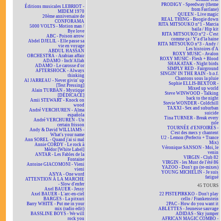
PRODIGY - Speedway (theme
Éditions musicales LEBRIOT -
from Fastlane)
MIDEM 1970
QUEEN - Live magic
20ème anniversaire de
REAL THING - Boogie down
CONFORAMA
RITA MITSOUKO n°1 - Marcia
5000 VOLTS - Motion man /
baila / Hip kit
Bye love
RITA MITSOUKO n°2 - C'est
ABC - Poison arrow
comme ça / Y'a d'la haine
Abdel DJELIL - Elle passe sa
RITA MITSOUKO n°3 - Andy /
vie en voyage
Les histoires d'A
ABDUL HASSAN
ROXY MUSIC - Avalon
ORCHESTRA - Arabian affair
ROXY MUSIC - Flesh + Blood
ADAMO - Inch'Allah
SHAKATAK - Night birds
ADAMO - Le carosse d'or
SIMPLY RED - Fairground
AFTERSHOCK - Always
SINGIN' IN THE RAIN - b.o.f.
thinking
Chantons sous la pluie
Al JARREAU - Never givin' up
Sophie ELLIS-BEXTOR -
[Test Pressing]
Mixed up world
Alain TURBAN - Mystique
Steve WINWOOD - Talking
[DÉDICACÉ]
back to the night
Amii STEWART - Knock on
Stevie WONDER - Coldchill
wood
TAXXI - Sex and suburban
André VERCHUREN - Alma
suicide
española
Tina TURNER - Break every
André VERCHUREN - Un
rule
certain frisson
TOURNÉE d'ENFOIRÉS -
Andy & David WILLIAMS -
C'est des mecs y chantent
What's your name
U2 - Lemon (Perfecto + Trance
Ann SOREL - Quand j'ai si mal
Mix)
Annie CORDY - Le rock à
Véronique SANSON - Moi, le
Médor [White Label]
venin
ANTAR - Les Fables de la
VIRGIN - Club 82
Fontaine
VIRGIN - les Must de l'été 86
Antoine GIACOMONI - Vieni
YAZOO - Don't go (re-mixes)
vieni
YOUNG MICHELIN - Je suis
ANYA - One word
fatigué
ATTENTION À LA MARCHE
- Slow d'enfer
45 TOURS
Axel BAUER - Jessy
Axel BAUER - L'arc-en-ciel
22 PISTEPIRKKO - Don't play
BARGES - La pitxuri
cello / Frankenstein
Barry WHITE - Put me in your
2PAC - How do you want it
mix (radio edit)
ABLETTES - Jeunesse sauvage
BASSLINE BOYS - We will
ADIDAS - Sky jumper
rock you
AFRICAN MAGIC COMBO -