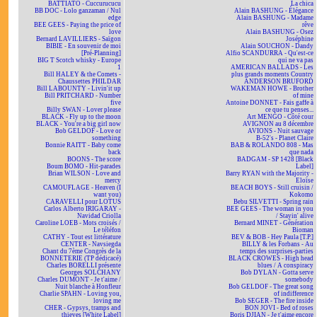
BATTIATO - Cuccurucucu
La chica
BB DOC - Lolo ganzaman / Nul
Alain BASHUNG - Élégance
edge
Alain BASHUNG - Madame
BEE GEES - Paying the price of
rêve
love
Alain BASHUNG - Osez
Bernard LAVILLIERS - Saïgon
Joséphine
BIBIE - En souvenir de moi
Alain SOUCHON - Dandy
[Pré-Planning]
Alfio SCANDURRA - Qu'est-ce
BIG T Scotch whisky - Europe
qui ne va pas
1
AMERICAN BALLADS - Les
Bill HALEY & the Comets -
plus grands moments Country
Chaussettes PHILDAR
ANDERSON BRUFORD
Bill LABOUNTY - Livin'it up
WAKEMAN HOWE - Brother
Bill PRITCHARD - Number
of mine
five
Antoine DONNET - Fais gaffe à
Billy SWAN - Lover please
ce que tu penses...
BLACK - Fly up to the moon
Art MENGO - Côté cour
BLACK - You're a big girl now
AVIGNON au 8 décembre
Bob GELDOF - Love or
AVIONS - Nuit sauvage
something
B-52's - Planet Claire
Bonnie RAITT - Baby come
BAB & ROLANDO 808 - Mas
back
que nada
BOONS - The score
BADGAM - SP 1428 [Black
Boum BOMO - Hit-parades
Label]
Brian WILSON - Love and
Barry RYAN with the Majority -
mercy
Eloïse
CAMOUFLAGE - Heaven (I
BEACH BOYS - Still cruisin /
want you)
Kokomo
CARAVELLI pour LOTUS
Bebu SILVETTI - Spring rain
Carlos Alberto IRIGARAY -
BEE GEES - The woman in you
Navidad Criolla
/ Stayin' alive
Caroline LOEB - Mots croisés /
Bernard MINET - Génération
Le téléfon
Bioman
CATHY - Tout est littérature
BEV & BOB - Hey Paula [T.P.]
CENTER - Navsiegda
BILLY & les Forbans - Au
Chant du 7ème Congrès de la
temps des surprises-parties
BONNETERIE (TP dédicacé)
BLACK CROWES - High head
Charles BORELLI présente
blues / A conspiracy
Georges SOLCHANY
Bob DYLAN - Gotta serve
Charles DUMONT - Je t'aime /
somebody
Nuit blanche à Honfleur
Bob GELDOF - The great song
Charlie SPAHN - Loving you,
of indifference
loving me
Bob SEGER - The fire inside
CHER - Gypsys, tramps and
BON JOVI - Bed of roses
thieves [White Label]
Boris DJIAN - Je t'aime encore