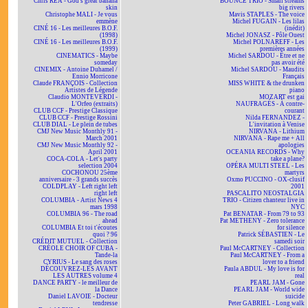
Chris REA - God's great banana
BOUNCE TRIO - Small streams
skin
big rivers
Christophe MALI - Je vous
Mavis STAPLES - The voice
emmène
Michel FUGAIN - Les lilas
CINÉ 16 - Les meilleures B.O.F.
(inédit)
(1998)
Michel JONASZ - Pôle Ouest
CINÉ 16 - Les meilleures B.O.F.
Michel POLNAREFF - Les
(1999)
premières années
CINEMATICS - Maybe
Michel SARDOU - Être et ne
someday
pas avoir été
CINEMIX - Antoine Duhamel /
Michel SARDOU - Maudits
Ennio Morricone
Français
Claude FRANÇOIS - Collection
MISS WHITE & the drunken
Artistes de Légende
piano
Claudio MONTEVERDI -
MOZART est gai
L'Orfeo (extraits)
NAUFRAGÉS - À contre-
CLUB CCF - Prestige Classique
courant
CLUB CCF - Prestige Rossini
Nilda FERNANDEZ -
CLUB DIAL - Le plein de tubes
L'invitation à Venise
CMJ New Music Monthly 91 -
NIRVANA - Lithium
March 2001
NIRVANA - Rape me + All
CMJ New Music Monthly 92 -
apologies
April 2001
OCEANIA RECORDS - Why
COCA-COLA - Let's party
take a plane?
selection 2004
OPÉRA MULTI STEEL - Les
COCHONOU 25ème
martyrs
anniversaire - 3 grands succès
Oxmo PUCCINO - OX-clusif
COLDPLAY - Left right left
2001
right left
PASCALITO NEOSTALGIA
COLUMBIA - Artist News 4
TRIO - Citizen chanteur live in
mars 1998
NYC
COLUMBIA 96 - The road
Pat BENATAR - From 79 to 93
ahead
Pat METHENY - Zero tolerance
COLUMBIA Et toi t'écoutes
for silence
quoi ? 96
Patrick SÉBASTIEN - Le
CRÉDIT MUTUEL - Collection
samedi soir
CRÉOLE CHOIR OF CUBA -
Paul McCARTNEY - Collection
Tande-la
Paul McCARTNEY - From a
CYRIUS - Le sang des roses
lover to a friend
DÉCOUVREZ-LES AVANT
Paula ABDUL - My love is for
LES AUTRES volume 4
real
DANCE PARTY - le meilleur de
PEARL JAM - Gone
la Dance
PEARL JAM - World wide
Daniel LAVOIE - Docteur
suicide
tendresse
Peter GABRIEL - Long walk