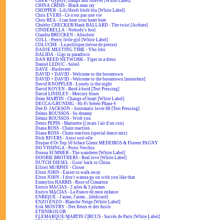
CHER - Gypsys, tramps and thieves [White Label]
CHINA CRISIS - Black man ray
CHOPPER - Lili/Heidi bleib blu [White Label]
Chris EVERS - Ce n'est pas une vie
Chris REA - I can hear your heart beat
Chubby CHECKER/Hank BALLARD - The twist [Acétate]
CINDERELLA - Nobody's fool
Claudia BRÜCKEN - Absolute
COLL - Pretty little girl [White Label]
COLUCHE - La politique (revue de presse)
DADJE MEETING TIME - Ybo libo
DALIDA - Gigi in paradisco
DAN REED NETWORK - Tiger in a dress
Daniel LEDUC - Soleil
DAVE - Hurlevent
DAVID + DAVID - Welcome to the boomtown
DAVID + DAVID - Welcome to the boomtown [monoface]
David KNOPFLER - Lonely is the night
David KOVEN - Bord à bord [Test Pressing]
David LINDLEY - Mercury blues
Dean MARTIN - Change of heart [White Label]
DECCA/GRUNDIG - Hi-Fi Stéréo Phase 4
Dee D. JACKSON - Automatic lover 88 [Test Pressing]
Démis ROUSSOS - So dreamy
Démis ROUSSOS - With you
Denis PEPIN - Marinette (j'avais l'air d'un con)
Diana ROSS - Chain reaction
Diana ROSS - Chain reaction (special dance mix)
Dick RIVERS - Ainsi soit-elle
Disque d'Or Top 50 biface Glenn MEDEIROS & Florent PAGNY
DO VISSINGA - Porto Vecchio
Donna SUMMER - The wanderer [White Label]
DOOBIE BROTHERS - Real love [White Label]
DUTCH DIESEL - Goin' back to China
Elliott MURPHY - Closer
Elton JOHN - Easier to walk away
Elton JOHN - I don't wanna go on with you like that
Emmylou HARRIS - Rose of Cimarron
Enrico MACIAS - 2 ailes & 3 plumes
Enrico MACIAS - La France de mon enfance
ENRIQUÉ - J'aime, J'aime... [dédicacé]
ENZO ENZO - Blanche Neige [White Label]
Erik MONTRY - Des fleurs et des fusils
ETHNIKOLOR
F.LEMARQUE/MARTIN CIRCUS - Succès de Paris [White Label]