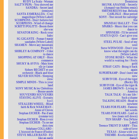
RUDY La Scala - Woman
Dominion
SALT'N'PEPA - You showed me
SKUNK ANANSIE - Secretly
SANDRA - Secret land
(Armand van Helden remix)
(remixes)
SMITHEREENS feat. Belinda
SANTA ESMERALDA - C'est
CARLISLE - Blue period
magnifique [White Label]
SONY - Test record for cartridge
SCORPIONS - Don't believe her
file
SCORPIONS - Wind of change
SPANDAU BALLET - True
SCRITTI POLITTI - Boom there
SPARKS - Music that you can
she was
dance to
SENATOR KING - Rock your
SPINNERS - I'll be around
baby
STATUS QUO - Can't give you
SG GIGANTE - Fumar é matar
more
saudades [White Label]
STEEL PULSE - Soul of my
SHAMEN - Move any mountain
soul
Progen 91
Steve WINWOOD - Don't you
SHIRLEY & COMPANY - I like
know what the night can do
to dance
[White Label]
SHOPPING AT ORLY - Hors
STONE ROSES - What the
commerce
world is waiting for / Fools
SHUKY & AVIVA - Mais bien
gold
sûr je t'aime
STRAY CATS - Bring it back
Sidney BECHET et son
again
orchestre - Black and blue
SUPERTRAMP - Don't leave me
SILVER SOUNDS - Sleeping
now
slow
SURVIVOR - Eye of the tiger
SIMPLE MINDS - This is your
(Rocky III)
land
SURVIVOR - Eye of the tiger &
SONY MUSIC & les Chérubins
JAMES BROWN - Living in
- Bonne année
America
SOUVENIRS SOUVENIRS
TALK TALK - It's my life /
STAYING ALIVE - Extraits
Such a shame
b.o.f.
TALKING HEADS - Road to
STEALERS WHEEL - Blind
nowhere
faith & Rick WAKEMAN -
TEARS FOR FEARS - Famous
Anne of Cleves
last words
Stephan EICHER - Pas d'ami
TEARS FOR FEARS - Laid so
(comme toi)
low (tears roll down)
Stephan EICHER - Rien à voir
TEN SHARP - You [White
Stephan EICHER - Tu ne me
Label]
dois rien
Terence TRENT D'ARBY - This
Stéphane COLLARO -
side of love
L'histoire de France (Flodor)
TEXAS - Alone with you
STEVE MILLER BAND - Fly
THEMBI - Kwela mfana (cé
like an eagle
dansé)