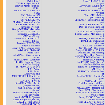
[White Label]
Dizzy GILLESPIE - At
DVORAK - Symphonie du
Newport
Nouveau Monde (extraits) -
DONOVAN - Love is only
MIKAL
feeling
Eddie MONEY - Where's the
EARTH WIND & FIRE - The
party?
very best
EMI Christmas 1974
Elton JOHN - Believe
ENCYCLOPAEDIA
[MONOFACE]
UNIVERSALIS 1972
Elton JOHN - Sleeping with the
ERATO - Concert sur 3 siècles
past
FLESH FOR LULU - Final
Elton JOHN & RUPAUL -
vinyl (and live flesh)
Don't go breaking my heart
George WINSTON - December
(remixes)
Gilles LANGOUREAU
Eric BURDON - Starportrait
Hommage à Mado ROBIN
Etienne DAHO - Mon manège à
HONDA - Wake up!
moi
Jacques VANDEVOORDE -
FUMÉES - Chansons d'hier
Miserere [dédicacé]
FUMÉES II - Mélodies et
Jean-Marc BIENCOURT -
chansons
Jingles d'imitations
GAMINE - Dream boy
Jimmy HALL - Cadillac tracks
Gary NUMAN - New anger
Joe DASSIN - CBS 66343
George HARRISON - 33 & 1/3
(Radio France)
[White Label/Test Pressing]
John CALE - Music for a new
George MICHAEL - Amazing
society
GROOVERIDER - Rainbows of
Jon ANDERSON - Animation
colour (MAW remixes)
KROKUS - Hardware [White
HAPPY MONDAYS - Pills 'n'
Label/Test Pressing]
thrills and bellyaches
la TRIBUNE de GENÈVE
Ian DURY - Lord Upminster
LBS - Action
JAM - The gift
LBS - Aurum
JAMIROQUAI - Sampler Best
Le MONDE de la
of
MUSIQUE/TÉLÉRAMA - Les
Janet JACKSON - Got 'til it's
copieurs
gone
LEVEL 42 - Level 42
Jean SCHULTHEIS -
Lionel HAMPTON - Jazz in
Confidence pour confidence
jazz [White Label]
(remixes house)
Madleen KANE - Rough
Joe JACKSON - Stepping out
diamond
John HIATT - Slow turning
MAGNUM BONUM - Gigolo
Johnny CASH - Water from the
(english version)
wells of home
Maurice BITTER - Chants et
Johnny CLEGG & Savuka -
danses d'Argentine [dédicacé]
Third world child
MAXELL - Rock Sampler
Julien CLERC - This melody
Nathalie CARDONE -
[Test Pressing]