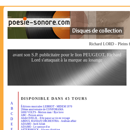
Richard LORD - Pleins 
avant son S.P. publicitaire pour le lion PEUGEOT, Richard
Lord s'attaquait à la marque au losange
DISPONIBLE DANS 45 TOURS
A
Éditions musicales LEBRIOT - MIDEM 1970
B
20ème anniversaire de CONFORAMA
5000 VOLTS - Motion man / Bye love
C
ABC - Poison arrow
Abdel DJELIL - Elle passe sa vie en voyage
D
ABDUL HASSAN ORCHESTRA - Arabian affair
E
ADAMO - Inch'Allah
ADAMO - Le carosse d'or
F
AFTERSHOCK - Always thinking