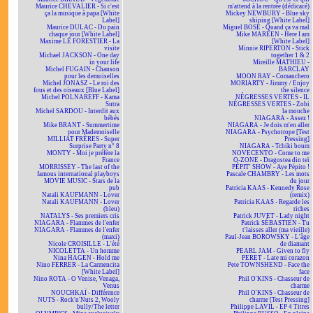
Maurice CHEVALIER - Si c'est
m'attend à la rentrée (dédicacé)
ça la musique à papa [White
Mickey NEWBURY - Blue sky
Label]
shining [White Label]
Maurice DULAC - Du pain
Miguel BOSÉ - Quand ça va mal
chaque jour [White Label]
Mike MAREEN - Here I am
Maxime LE FORESTIER - La
[White Label]
visite
Minnie RIPERTON - Stick
Michael JACKSON - One day
together 1 & 2
in your life
Mireille MATHIEU -
Michel FUGAIN - Chanson
BARCLAY
pour les demoiselles
MOON RAY - Comanchero
Michel JONASZ - Le roi des
MORIARTY - Jimmy / Enjoy
fous et des oiseaux [Blue Label]
the silence
Michel POLNAREFF - Kama
NÉGRESSES VERTES - IL
Sutra
NÉGRESSES VERTES - Zobi
Michel SARDOU - Interdit aux
la mouche
bébés
NIAGARA - Assez !
Mike BRANT - Summertime
NIAGARA - Je dois m'en aller
pour Mademoiselle
NIAGARA - Psychotrope [Test
MILLIAT FRÈRES - Super
Pressing]
Surprise Party n° 8
NIAGARA - Tchiki boum
MONTY - Moi je préfère la
NOVECENTO - Come to me
France
O-ZONE - Dragostea din teï
MORRISSEY - The last of the
PÉPIT' SHOW - Aye Pépito !
famous international playboys
Pascale CHAMBRY - Les mots
MOVIE MUSIC - Stars de la
du jour
pub
Patricia KAAS - Kennedy Rose
Natali KAUFMANN - Lover
(remix)
Natali KAUFMANN - Lover
Patricia KAAS - Regarde les
(bleu)
riches
NATALYS - Ses premiers cris
Patrick JUVET - Lady night
NIAGARA - Flammes de l'enfer
Patrick SÉBASTIEN - Tu
NIAGARA - Flammes de l'enfer
t'laisses aller (ma vieille)
(maxi)
Paul-Jean BOROWSKY - L'âge
Nicole CROISILLE - L'été
de diamant
NICOLETTA - Un homme
PEARL JAM - Given to fly
Nina HAGEN - Hold me
PERET - Late mi corazon
Nino FERRER - La Carmencita
Pete TOWNSHEND - Face the
[White Label]
face
Nino ROTA - O Venise, Venaga,
Phil O'KINS - Chasseur de
Venus
charme
NOUCHKAÏ - Différence
Phil O'KINS - Chasseur de
NUTS - Rock'n'Nuts 2, Wooly
charme [Test Pressing]
bully/The letter
Philippe LAVIL - EP 4 Titres