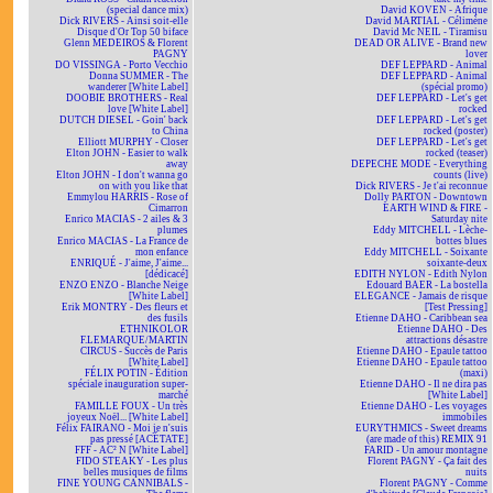
(special dance mix)
David KOVEN - Afrique
Dick RIVERS - Ainsi soit-elle
David MARTIAL - Célimène
Disque d'Or Top 50 biface
David Mc NEIL - Tiramisu
Glenn MEDEIROS & Florent
DEAD OR ALIVE - Brand new
PAGNY
lover
DO VISSINGA - Porto Vecchio
DEF LEPPARD - Animal
Donna SUMMER - The
DEF LEPPARD - Animal
wanderer [White Label]
(spécial promo)
DOOBIE BROTHERS - Real
DEF LEPPARD - Let's get
love [White Label]
rocked
DUTCH DIESEL - Goin' back
DEF LEPPARD - Let's get
to China
rocked (poster)
Elliott MURPHY - Closer
DEF LEPPARD - Let's get
Elton JOHN - Easier to walk
rocked (teaser)
away
DEPECHE MODE - Everything
Elton JOHN - I don't wanna go
counts (live)
on with you like that
Dick RIVERS - Je t'ai reconnue
Emmylou HARRIS - Rose of
Dolly PARTON - Downtown
Cimarron
EARTH WIND & FIRE -
Enrico MACIAS - 2 ailes & 3
Saturday nite
plumes
Eddy MITCHELL - Lèche-
Enrico MACIAS - La France de
bottes blues
mon enfance
Eddy MITCHELL - Soixante
ENRIQUÉ - J'aime, J'aime...
soixante-deux
[dédicacé]
EDITH NYLON - Edith Nylon
ENZO ENZO - Blanche Neige
Edouard BAER - La bostella
[White Label]
ELEGANCE - Jamais de risque
Erik MONTRY - Des fleurs et
[Test Pressing]
des fusils
Etienne DAHO - Caribbean sea
ETHNIKOLOR
Etienne DAHO - Des
F.LEMARQUE/MARTIN
attractions désastre
CIRCUS - Succès de Paris
Etienne DAHO - Epaule tattoo
[White Label]
Etienne DAHO - Epaule tattoo
FÉLIX POTIN - Édition
(maxi)
spéciale inauguration super-
Etienne DAHO - Il ne dira pas
marché
[White Label]
FAMILLE FOUX - Un très
Etienne DAHO - Les voyages
joyeux Noël... [White Label]
immobiles
Félix FAIRANO - Moi je n'suis
EURYTHMICS - Sweet dreams
pas pressé [ACÉTATE]
(are made of this) REMIX 91
FFF - AC² N [White Label]
FARID - Un amour montagne
FIDO STEAKY - Les plus
Florent PAGNY - Ça fait des
belles musiques de films
nuits
FINE YOUNG CANNIBALS -
Florent PAGNY - Comme