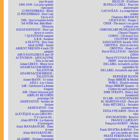
jour de paix
HIGELIN - D'ailleurs
1900-1949 - Les plus grands
BUFFALO GRILL - Pour ton
classiques
anniversaire
22 PISTEPIRKKO - Birdy
CAP OCÉAN - La compilation
22 PISTEPIRKKO - Don't say
océane
I'm so evil
Chantons BRASSENS
2MS - Que la lumière brille
CHATS D'OC - Pompe 2
3rd WISH feat. BabyBash -
CHER - The music's no good
Obsesion
without you
65DAYSOFSTATIC - Don't go
CHRONICART/PEOPLESOUN
down to sorrow
- Chronic'Organic
7 QUESTIONS sampler
CORNU - CD bonus live
A & B - Suzanne
COUNTRY MUSIC
A FILETTA - Don Juan
ASSOCIATION Awards 1993
Abed AZRIÉ - Suerte
CRISTINA - Doll in the box
ABSENT FRIENDS 4 track CD
CRISTINA - Sleep it off
sampler
David HALLYDAY - Satellite
ABUS DANGEREUX face 39
(2004)
ACTIVISION - APOCALYPSE
David SYLVIAN & Robert
- This is the end
FRIPP - Jean the birdman
Adam GREEN - Minor love
DELABEL Actualités juillet
ADAMI/SACEM/MIDEM -
septembre 95
TALENTS 98
DELABEL Actualités mai août
ADAMI/SACEM/MIDEM -
94
TALENTS 99
DERNIÈRE BANDE
Aimee MANN - 31 today
Diego IMBERT & Michel
AÏOLI - Les vilains
PEREZ - Double entente
AIR - Californie/La femme
Diego IMBERT Quartet - À
d'argent
l'ombre du saule pleureur
AIR - Cherry blossom girl
DIRE STRAITS - Heavy fuel
AIRPLAY RECORDS
[numéroté]
printemps 94
DJ LBR - AUSTIN POWERS
AKHENATON - Soldats de
Dr. MARTENS/4AD - Shoe pie
fortune
Eddy MITCHELL - Soixante
AKHENATON - Une
soixante-deux
impression
FATALS PICARDS - Droit de
ALÉVÊQUE et son GROUPO -
véto
Y'a c'qu'on dit...
FOO FIGHTERS - Resolve
Alain HIVER - La chanson
FRANCE CARTIGNY
d'Antraigues
Françoise HARDY - Modes
Alain MANARANCHE - Dans
d'emploi
le vent
Frank SINATRA & BONO - I've
Alain MANARANCHE -
got you under my skin
Sentiment
FRANZ FERDINAND - You
ALAMBIC - Dichaïtz (respire)
could have it so much better