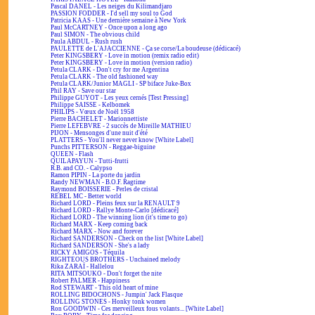
Pascal DANEL - Les neiges du Kilimandjaro
PASSION FODDER - I'd sell my soul to God
Patricia KAAS - Une dernière semaine à New York
Paul McCARTNEY - Once upon a long ago
Paul SIMON - The obvious child
Paula ABDUL - Rush rush
PAULETTE de L'AJACCIENNE - Ça se corse/La boudeuse (dédicacé)
Peter KINGSBERY - Love in motion (remix radio edit)
Peter KINGSBERY - Love in motion (version radio)
Petula CLARK - Don't cry for me Argentina
Petula CLARK - The old fashioned way
Petula CLARK/Junior MAGLI - SP biface Juke-Box
Phil RAY - Save our star
Philippe GUYOT - Les yeux cernés [Test Pressing]
Philippe SAISSE - Kelbomek
PHILIPS - Vœux de Noël 1958
Pierre BACHELET - Marionnettiste
Pierre LEFEBVRE - 2 succès de Mireille MATHIEU
PIJON - Mensonges d'une nuit d'été
PLATTERS - You'll never never know [White Label]
Punchs PITTERSON - Reggae-biguine
QUEEN - Flash
QUILAPAYUN - Tutti-frutti
R.B. and CO. - Calypso
Ramon PIPIN - La porte du jardin
Randy NEWMAN - B.O.F. Ragtime
Raymond BOISSERIE - Perles de cristal
REBEL MC - Better world
Richard LORD - Pleins feux sur la RENAULT 9
Richard LORD - Rallye Monte-Carlo [dédicacé]
Richard LORD - The winning lion (it's time to go)
Richard MARX - Keep coming back
Richard MARX - Now and forever
Richard SANDERSON - Check on the list [White Label]
Richard SANDERSON - She's a lady
RICKY AMIGOS - Téquila
RIGHTEOUS BROTHERS - Unchained melody
Rika ZARAÏ - Hallelou
RITA MITSOUKO - Don't forget the nite
Robert PALMER - Happiness
Rod STEWART - This old heart of mine
ROLLING BIDOCHONS - Jumpin' Jack Flasque
ROLLING STONES - Honky tonk women
Ron GOODWIN - Ces merveilleux fous volants... [White Label]