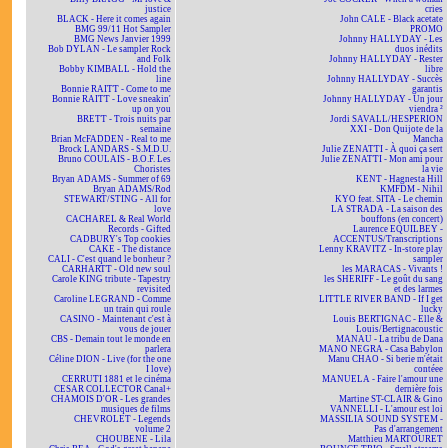
justice
cries
BLACK - Here it comes again
John CALE - Black acetate
BMG 99/11 Hot Sampler
PROMO
BMG News Janvier 1999
Johnny HALLYDAY - Les
Bob DYLAN - Le sampler Rock
duos inédits
and Folk
Johnny HALLYDAY - Rester
Bobby KIMBALL - Hold the
libre
line
Johnny HALLYDAY - Succès
Bonnie RAITT - Come to me
garantis
Bonnie RAITT - Love sneakin'
Johnny HALLYDAY - Un jour
up on you
viendra ²
BRETT - Trois nuits par
Jordi SAVALL/HESPERION
semaine
XXI - Don Quijote de la
Brian McFADDEN - Real to me
Mancha
Brock LANDARS - S.M.D.U.
Julie ZENATTI - À quoi ça sert
Bruno COULAIS - B.O.F. Les
Julie ZENATTI - Mon ami pour
Choristes
la vie
Bryan ADAMS - Summer of 69
KENT - Hagnesta Hill
Bryan ADAMS/Rod
KMFDM - Nihil
STEWART/STING - All for
KYO feat. SITA - Le chemin
love
LA STRADA - La saison des
CACHAREL & Real World
bouffons (en concert)
Records - Gifted
Laurence EQUILBEY -
CADBURY's Top cookies
ACCENTUS/Transcriptions
CAKE - The distance
Lenny KRAVITZ - In-store play
CALI - C'est quand le bonheur ?
sampler
CARHARTT - Old new soul
les MARACAS - Vivants !
Carole KING tribute - Tapestry
les SHERIFF - Le goût du sang
revisited
et des larmes
Caroline LEGRAND - Comme
LITTLE RIVER BAND - If I get
un train qui roule
lucky
CASINO - Maintenant c'est à
Louis BERTIGNAC - Elle &
vous de jouer
Louis/Bertignacoustic
CBS - Demain tout le monde en
MANAU - La tribu de Dana
parlera
MANO NEGRA - Casa Babylon
Céline DION - Live (for the one
Manu CHAO - Si berie m'était
I love)
contéee
CERRUTI 1881 et le cinéma
MANUELA - Faire l'amour une
CESAR COLLECTOR Canal+
dernière fois
CHAMOIS D'OR - Les grandes
Martine ST-CLAIR & Gino
musiques de films
VANNELLI - L'amour est loi
CHEVROLET - Legends
MASSILIA SOUND SYSTEM -
volume 2
Pas d'arrangement
CHOUBENE - Lila
Matthieu MARTOURET