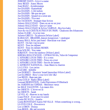
JEREMY DAYS - Give it a name
Jerry REED - Amos Moses
Joan BAEZ - Asimbonanga
Joe DASSIN - Kanterbräu
Joe DASSIN - L'été indien
Joe DASSIN - Me que me que
Joe DASSIN - Quand on a seize ans
Joe DASSIN - Vive moi
Joe JACKSON - Stranger than fiction
Johnny HALLYDAY - Dans un an ou un jour
Johnny HALLYDAY - Que je t'aime
Johnny HALLYDAY & Sylvie VARTAN - Bye bye baby
Joye du vin à CHÂTEAUNEUF DU PAPE - Chansons des échansons
Julien CLERC - Ce n'est rien
Juliette GRÉCO - Ta jalousie [White Label]
KARAJAN - BRAHMS, danses hongroises + catalogue
Kenny BALL & his jazz band - Hawaiian war chant
KENT - On fait c'qu'on peut
KENT - Tous les mômes
KENT - Tous les mômes REMIX
Kim WILDE - You came
KIRSTEN - Over the rainbow [White Label]
KRÉMA HOLLYWOOD - J.STRAUSS fils, Valse de l'empereur
L'AFFAIRE LOUIS TRIO - Il y a ceux
L'AFFAIRE LOUIS TRIO - Nous on a tout
L'AFFAIRE LOUIS TRIO - Succès de larmes
L'AFFRONT NATIONAL - Jean-Marie tu charries
LA LUNA - Les cactus
LAZARE - Infidèle
Lee DORSEY - Shortnin' bread [monoface White Label]
Lee ELDRED - How's your love life 1&2
Lee REED - Ram ram jam
Lena GOLD - Radio [Blue Label]
Leonard BERNSTEIN - Gaîté Parisienne d'Offenbach
les JARDINS de l'OPÉRA - Meilleurs vœux
les MAX VALENTIN - Les maux dits
les OBJETS - L'hiver est là
les OBJETS - Sarah
LEVEL 42 - Heaven in my hands
Liane FOLY - Il est mort le soleil
Linda DE SUZA - Amalia
Linda RONSTADT/Aaron NEVILLE - When something is wrong...
LLOYD COLE - Downtown
Los LOBOS - Donna
Lou REED - My red joystick