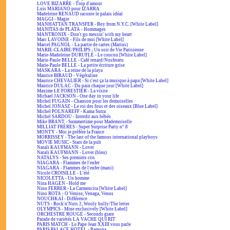
LOVE BIZARRE - Trop d'amour
Luis MARIANO pour IZARRA
Madeleine RENAUD raconte le palais idéal
MAGGI - Magie
MANHATTAN TRANSFER - Boy from N.Y.C. [White Label]
MANITAS de PLATA - Hommages
MANTRONIX - Don't go messin' with my heart
Marc LAVOINE - Fils de moi [White Label]
Marcel PAGNOL - La partie de cartes (Marius)
MARIE-CLAIRE/PHILIPS - Un soir de Vie Parisienne
Marie-Madeleine DURUFLÉ - Le coucou [White Label]
Marie-Paule BELLE - Café renard/Nosferatu
Marie-Paule BELLE - La petite écriture grise
MASKARA - La reine de la playa
Maurice BIRAUD - Végétaline
Maurice CHEVALIER - Si c'est ça la musique à papa [White Label]
Maurice DULAC - Du pain chaque jour [White Label]
Maxime LE FORESTIER - La visite
Michael JACKSON - One day in your life
Michel FUGAIN - Chanson pour les demoiselles
Michel JONASZ - Le roi des fous et des oiseaux [Blue Label]
Michel POLNAREFF - Kama Sutra
Michel SARDOU - Interdit aux bébés
Mike BRANT - Summertime pour Mademoiselle
MILLIAT FRÈRES - Super Surprise Party n° 8
MONTY - Moi je préfère la France
MORRISSEY - The last of the famous international playboys
MOVIE MUSIC - Stars de la pub
Natali KAUFMANN - Lover
Natali KAUFMANN - Lover (bleu)
NATALYS - Ses premiers cris
NIAGARA - Flammes de l'enfer
NIAGARA - Flammes de l'enfer (maxi)
Nicole CROISILLE - L'été
NICOLETTA - Un homme
Nina HAGEN - Hold me
Nino FERRER - La Carmencita [White Label]
Nino ROTA - O Venise, Venaga, Venus
NOUCHKAÏ - Différence
NUTS - Rock'n'Nuts 2, Wooly bully/The letter
OLYMPICS - Mine exclusively [White Label]
ORCHESTRE ROUGE - Seconds grate
Parade de variétés LA VACHE QUI RIT
PARIS MATCH - Le Pape Jean XXIII vous parle
PARIS PALACE HOTEL - Ramona