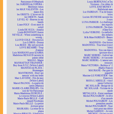
Parisienne d'Offenbach
Louis BERTIGNAC et les
les JARDINS de l'OPÉRA -
Visiteurs - Ces idées-là
Meilleurs vœux
LOVE AND MONEY -
les MAX VALENTIN - Les
Halleluiah man
maux dits
Luc FAIRDAN - T'as de beaux
les OBJETS - L'hiver est là
lolos
les OBJETS - Sarah
Lucien JEUNESSE raconte les
LEVEL 42 - Heaven in my
3 ours
hands
LUNA PARKER - Le challenge
Liane FOLY - Il est mort le
des espoirs
soleil
LUNA PARKER - Tes états
Linda DE SUZA - Amalia
d'âme Eric
Linda RONSTADT/Aaron
Lydia VERKINE - La mélodie
NEVILLE - When something is
des enfants
wrong...
M & Mme FAIRDAN - Beaux
LLOYD COLE - Downtown
lolos
Los LOBOS - Donna
MADNESS - Our house
Lou REED - My red joystick
MADONNA - True blue (vinyl
LOVE BIZARRE - Trop
bleu)
d'amour
MADONNA - You can dance
Luis MARIANO pour IZARRA
(picture-disc)
Madeleine RENAUD raconte le
MARC SEBERG - Galver'ran
palais idéal
MARC SEBERG - Je t'accorde
MAGGI - Magie
MARC SEBERG - L'amour aux
MANHATTAN TRANSFER -
trousses
Boy from N.Y.C. [White Label]
Maria VICTORIA - Boléros n° 2
MANITAS de PLATA -
(Radio France)
Hommages
MAURANE - Pas gaie la
MANTRONIX - Don't go
pagaille
messin' with my heart
Maxime LE FORESTIER - San
Marc LAVOINE - Fils de moi
Francisco
[White Label]
MAYA L'ABEILLE - vinyl
Marcel PAGNOL - La partie de
jaune Collector
cartes (Marius)
MC SOLAAR - Bouge de là
MARIE-CLAIRE/PHILIPS - Un
MC SOLAAR - Victime de la
soir de Vie Parisienne
mode
Marie-Madeleine DURUFLÉ -
METALLICA - Enter sandman
Le coucou [White Label]
Michel POLNAREFF - Je rêve
Marie-Paule BELLE - Café
d'un monde
renard/Nosferatu
Michel POLNAREFF - Les
Marie-Paule BELLE - La petite
premières années
écriture grise
Michel POLNAREFF - Tout
MASKARA - La reine de la
tout pour ma chérie
playa
Michel SARDOU - Je vole
Maurice BIRAUD - Végétaline
MICHOU - Qu'est-ce qui