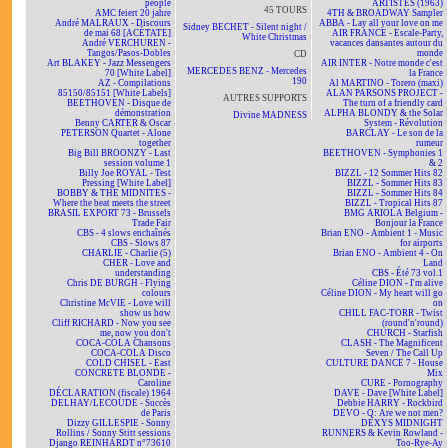
people
ARTISTES (1963)
45 TOURS
AMC feiert 20 jahre
4TH & BROADWAY Sampler
André MALRAUX - Discours
ABBA - Lay all your love on me
Sidney BECHET - Silent night /
de mai 68 [ACÉTATE]
AIR FRANCE - Escale-Party,
White Christmas
André VERCHUREN -
vacances dansantes autour du
Tangos/Pasos-Dobles
monde
CD
Art BLAKEY - Jazz Messengers
AIR INTER - Notre monde c'est
MERCEDES BENZ - Mercedes
70 [White Label]
la France
190
AZ - Compilations
Al MARTINO - Torero (maxi)
85150/85151 [White Labels]
ALAN PARSONS PROJECT -
AUTRES SUPPORTS
BEETHOVEN - Disque de
The turn of a friendly card
démonstration
ALPHA BLONDY & the Solar
Divine MADNESS
Benny CARTER & Oscar
System - Révolution
PETERSON Quartet - Alone
BARCLAY - Le son de la
together
rumeur
Big Bill BROONZY - Last
BEETHOVEN - Symphonies 1
session volume 1
& 2
Billy Joe ROYAL - Test
BIZZL - 12 Sommer Hits 82
Pressing [White Label]
BIZZL - Sommer Hits 83
BOBBY & THE MIDNITES -
BIZZL - Sommer Hits 84
Where the beat meets the street
BIZZL - Tropical Hits 87
BRASIL EXPORT 73 - Brussels
BMG ARIOLA Belgium -
Trade Fair
Bonjour la France
CBS - 4 slows enchaînés
Brian ENO - Ambient 1 - Music
CBS - Slows 87
for airports
CHARLIE - Charlie (5)
Brian ENO - Ambient 4 - On
CHER - Love and
Land
understanding
CBS - Été 73 vol.1
Chris DE BURGH - Flying
Céline DION - I'm alive
colours
Céline DION - My heart will go
Christine McVIE - Love will
on
show us how
CHILL FAC-TORR - Twist
Cliff RICHARD - Now you see
(round'n'round)
me, now you don't
CHURCH - Starfish
COCA-COLA Chansons
CLASH - The Magnificent
COCA-COLA Disco
Seven / The Call Up
COLD CHISEL - East
CULTURE DANCE 7 - House
CONCRETE BLONDE -
Mix
Caroline
CURE - Pornography
DÉCLARATION (fiscale) 1964
DAVE - Dave [White Label]
DELHAY/LECOUDE - Succès
Debbie HARRY - Rockbird
de Paris
DEVO - Q: Are we not men?
Dizzy GILLESPIE - Sonny
DEXYS MIDNIGHT
Rollins / Sonny Stitt sessions
RUNNERS & Kevin Rowland -
Django REINHARDT n°73610
Too-Rye-Ay