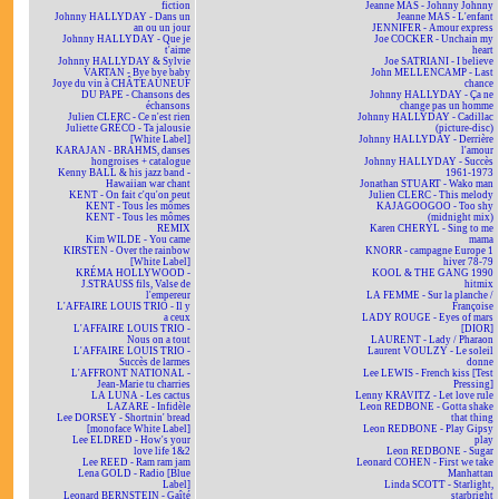
fiction
Jeanne MAS - Johnny Johnny
Johnny HALLYDAY - Dans un
Jeanne MAS - L'enfant
an ou un jour
JENNIFER - Amour express
Johnny HALLYDAY - Que je
Joe COCKER - Unchain my
t'aime
heart
Johnny HALLYDAY & Sylvie
Joe SATRIANI - I believe
VARTAN - Bye bye baby
John MELLENCAMP - Last
Joye du vin à CHÂTEAUNEUF
chance
DU PAPE - Chansons des
Johnny HALLYDAY - Ça ne
échansons
change pas un homme
Julien CLERC - Ce n'est rien
Johnny HALLYDAY - Cadillac
Juliette GRÉCO - Ta jalousie
(picture-disc)
[White Label]
Johnny HALLYDAY - Derrière
KARAJAN - BRAHMS, danses
l'amour
hongroises + catalogue
Johnny HALLYDAY - Succès
Kenny BALL & his jazz band -
1961-1973
Hawaiian war chant
Jonathan STUART - Wako man
KENT - On fait c'qu'on peut
Julien CLERC - This melody
KENT - Tous les mômes
KAJAGOOGOO - Too shy
KENT - Tous les mômes
(midnight mix)
REMIX
Karen CHERYL - Sing to me
Kim WILDE - You came
mama
KIRSTEN - Over the rainbow
KNORR - campagne Europe 1
[White Label]
hiver 78-79
KRÉMA HOLLYWOOD -
KOOL & THE GANG 1990
J.STRAUSS fils, Valse de
hitmix
l'empereur
LA FEMME - Sur la planche /
L'AFFAIRE LOUIS TRIO - Il y
Françoise
a ceux
LADY ROUGE - Eyes of mars
L'AFFAIRE LOUIS TRIO -
[DIOR]
Nous on a tout
LAURENT - Lady / Pharaon
L'AFFAIRE LOUIS TRIO -
Laurent VOULZY - Le soleil
Succès de larmes
donne
L'AFFRONT NATIONAL -
Lee LEWIS - French kiss [Test
Jean-Marie tu charries
Pressing]
LA LUNA - Les cactus
Lenny KRAVITZ - Let love rule
LAZARE - Infidèle
Leon REDBONE - Gotta shake
Lee DORSEY - Shortnin' bread
that thing
[monoface White Label]
Leon REDBONE - Play Gipsy
Lee ELDRED - How's your
play
love life 1&2
Leon REDBONE - Sugar
Lee REED - Ram ram jam
Leonard COHEN - First we take
Lena GOLD - Radio [Blue
Manhattan
Label]
Linda SCOTT - Starlight,
Leonard BERNSTEIN - Gaîté
starbright