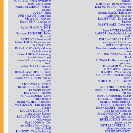
PLATTERS - You'll never never
bamahol
know [White Label]
RIMSHOTS - Do what you feel
Punchs PITTERSON - Reggae-
RITA MITSOUKO - Andy + Un
biguine
soir un chien
QUEEN - Flash
Roberta FLACK - Killing me
QUILAPAYUN - Tutti-frutti
softly (with his song)
R.B. and CO. - Calypso
Rod STEWART - Da ya think
Ramon PIPIN - La porte du
I'm sexy
jardin
Rod STEWART - Downtown
Randy NEWMAN - B.O.F.
train
Ragtime
Roger WATERS & Cindy
Raymond BOISSERIE - Perles
LAUPER - Another brick in the
de cristal
wall ²
REBEL MC - Better world
ROLLING STONES - E.P. (I
Richard LORD - Pleins feux sur
can't get no) Satisfaction
la RENAULT 9
ROLLING STONES -
Richard LORD - Rallye Monte-
Everybody needs somebody to
Carlo [dédicacé]
love
Richard LORD - The winning
ROLLING STONES - Paint It,
lion (it's time to go)
Black
Richard MARX - Keep coming
ROMANCE - Dance my way to
back
your heart
Richard MARX - Now and
Rose LAURENS - Africa
forever
ROXY MUSIC - Avalon
Richard SANDERSON - Check
RUN DMC - Walk this way
on the list [White Label]
SCORPIONS - Wind of change
Richard SANDERSON - She's a
(maxi)
lady
SCRITTI POLITTI - Lover to
RICKY AMIGOS - Téquila
fall
RIGHTEOUS BROTHERS -
SEPTEMBER - Cry for you
Unchained melody
Serge GAINSBOURG - Love on
Rika ZARAÏ - Hallelou
the beat
RITA MITSOUKO - Don't
Serge GAINSBOURG & Eddy
forget the nite
MITCHELL - Vieille canaille
Robert PALMER - Happiness
SHEILA - Spacer remix 98 ²
Rod STEWART - This old heart
SHONA - Elodie mon rêve
of mine
Sidney BECHET - Petite fleur /
ROLLING BIDOCHONS -
Dans les rues d'Antibes
Jumpin' Jack Flasque
Sinead O'CONNOR - Jump in
ROLLING STONES - Honky
the river [Test Pressing]
tonk women
SISTER SLEDGE - He's the
Ron GOODWIN - Ces
greatest dancer
merveilleux fous volants...
SISTERS OF MERCY - All
[White Label]
along the watchtower
Roy ROBY - Time for dancing
SISTERS OF MERCY -