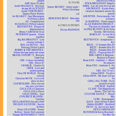
people
ARTISTES (1963)
45 TOURS
AMC feiert 20 jahre
4TH & BROADWAY Sampler
André MALRAUX - Discours
ABBA - Lay all your love on me
Sidney BECHET - Silent night /
de mai 68 [ACÉTATE]
AIR FRANCE - Escale-Party,
White Christmas
André VERCHUREN -
vacances dansantes autour du
Tangos/Pasos-Dobles
monde
CD
Art BLAKEY - Jazz Messengers
AIR INTER - Notre monde c'est
MERCEDES BENZ - Mercedes
70 [White Label]
la France
190
AZ - Compilations
Al MARTINO - Torero (maxi)
85150/85151 [White Labels]
ALAN PARSONS PROJECT -
AUTRES SUPPORTS
BEETHOVEN - Disque de
The turn of a friendly card
démonstration
ALPHA BLONDY & the Solar
Divine MADNESS
Benny CARTER & Oscar
System - Révolution
PETERSON Quartet - Alone
BARCLAY - Le son de la
together
rumeur
Big Bill BROONZY - Last
BEETHOVEN - Symphonies 1
session volume 1
& 2
Billy Joe ROYAL - Test
BIZZL - 12 Sommer Hits 82
Pressing [White Label]
BIZZL - Sommer Hits 83
BOBBY & THE MIDNITES -
BIZZL - Sommer Hits 84
Where the beat meets the street
BIZZL - Tropical Hits 87
BRASIL EXPORT 73 - Brussels
BMG ARIOLA Belgium -
Trade Fair
Bonjour la France
CBS - 4 slows enchaînés
Brian ENO - Ambient 1 - Music
CBS - Slows 87
for airports
CHARLIE - Charlie (5)
Brian ENO - Ambient 4 - On
CHER - Love and
Land
understanding
CBS - Été 73 vol.1
Chris DE BURGH - Flying
Céline DION - I'm alive
colours
Céline DION - My heart will go
Christine McVIE - Love will
on
show us how
CHILL FAC-TORR - Twist
Cliff RICHARD - Now you see
(round'n'round)
me, now you don't
CHURCH - Starfish
COCA-COLA Chansons
CLASH - The Magnificent
COCA-COLA Disco
Seven / The Call Up
COLD CHISEL - East
CULTURE DANCE 7 - House
CONCRETE BLONDE -
Mix
Caroline
CURE - Pornography
DÉCLARATION (fiscale) 1964
DAVE - Dave [White Label]
DELHAY/LECOUDE - Succès
Debbie HARRY - Rockbird
de Paris
DEVO - Q: Are we not men?
Dizzy GILLESPIE - Sonny
DEXYS MIDNIGHT
Rollins / Sonny Stitt sessions
RUNNERS & Kevin Rowland -
Django REINHARDT n°73610
Too-Rye-Ay