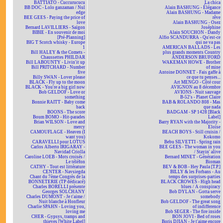
BATTIATO - Cuccurucucu
La chica
BB DOC - Lolo ganzaman / Nul
Alain BASHUNG - Élégance
edge
Alain BASHUNG - Madame
BEE GEES - Paying the price of
rêve
love
Alain BASHUNG - Osez
Bernard LAVILLIERS - Saïgon
Joséphine
BIBIE - En souvenir de moi
Alain SOUCHON - Dandy
[Pré-Planning]
Alfio SCANDURRA - Qu'est-ce
BIG T Scotch whisky - Europe
qui ne va pas
1
AMERICAN BALLADS - Les
Bill HALEY & the Comets -
plus grands moments Country
Chaussettes PHILDAR
ANDERSON BRUFORD
Bill LABOUNTY - Livin'it up
WAKEMAN HOWE - Brother
Bill PRITCHARD - Number
of mine
five
Antoine DONNET - Fais gaffe à
Billy SWAN - Lover please
ce que tu penses...
BLACK - Fly up to the moon
Art MENGO - Côté cour
BLACK - You're a big girl now
AVIGNON au 8 décembre
Bob GELDOF - Love or
AVIONS - Nuit sauvage
something
B-52's - Planet Claire
Bonnie RAITT - Baby come
BAB & ROLANDO 808 - Mas
back
que nada
BOONS - The score
BADGAM - SP 1428 [Black
Boum BOMO - Hit-parades
Label]
Brian WILSON - Love and
Barry RYAN with the Majority -
mercy
Eloïse
CAMOUFLAGE - Heaven (I
BEACH BOYS - Still cruisin /
want you)
Kokomo
CARAVELLI pour LOTUS
Bebu SILVETTI - Spring rain
Carlos Alberto IRIGARAY -
BEE GEES - The woman in you
Navidad Criolla
/ Stayin' alive
Caroline LOEB - Mots croisés /
Bernard MINET - Génération
Le téléfon
Bioman
CATHY - Tout est littérature
BEV & BOB - Hey Paula [T.P.]
CENTER - Navsiegda
BILLY & les Forbans - Au
Chant du 7ème Congrès de la
temps des surprises-parties
BONNETERIE (TP dédicacé)
BLACK CROWES - High head
Charles BORELLI présente
blues / A conspiracy
Georges SOLCHANY
Bob DYLAN - Gotta serve
Charles DUMONT - Je t'aime /
somebody
Nuit blanche à Honfleur
Bob GELDOF - The great song
Charlie SPAHN - Loving you,
of indifference
loving me
Bob SEGER - The fire inside
CHER - Gypsys, tramps and
BON JOVI - Bed of roses
thieves [White Label]
Boris DJIAN - Je t'aime encore