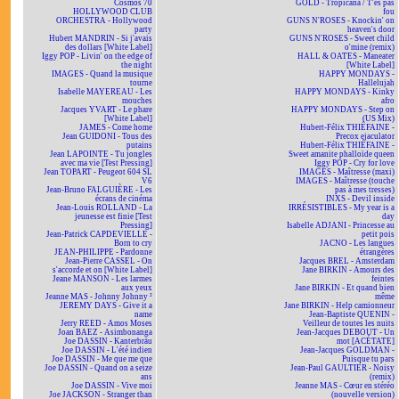
Cosmos 70
GOLD - Tropicana / T'es pas
HOLLYWOOD CLUB
fou
ORCHESTRA - Hollywood
GUNS N'ROSES - Knockin' on
party
heaven's door
Hubert MANDRIN - Si j'avais
GUNS N'ROSES - Sweet child
des dollars [White Label]
o'mine (remix)
Iggy POP - Livin' on the edge of
HALL & OATES - Maneater
the night
[White Label]
IMAGES - Quand la musique
HAPPY MONDAYS -
tourne
Hallelujah
Isabelle MAYEREAU - Les
HAPPY MONDAYS - Kinky
mouches
afro
Jacques YVART - Le phare
HAPPY MONDAYS - Step on
[White Label]
(US Mix)
JAMES - Come home
Hubert-Félix THIÉFAINE -
Jean GUIDONI - Tous des
Precox ejaculator
putains
Hubert-Félix THIÉFAINE -
Jean LAPOINTE - Tu jongles
Sweet amanite phalloïde queen
avec ma vie [Test Pressing]
Iggy POP - Cry for love
Jean TOPART - Peugeot 604 SL
IMAGES - Maîtresse (maxi)
V6
IMAGES - Maîtresse (touche
Jean-Bruno FALGUIÈRE - Les
pas à mes tresses)
écrans de cinéma
INXS - Devil inside
Jean-Louis ROLLAND - La
IRRÉSISTIBLES - My year is a
jeunesse est finie [Test
day
Pressing]
Isabelle ADJANI - Princesse au
Jean-Patrick CAPDEVIELLE -
petit pois
Born to cry
JACNO - Les langues
JEAN-PHILIPPE - Pardonne
étrangères
Jean-Pierre CASSEL - On
Jacques BREL - Amsterdam
s'accorde et on [White Label]
Jane BIRKIN - Amours des
Jeane MANSON - Les larmes
feintes
aux yeux
Jane BIRKIN - Et quand bien
Jeanne MAS - Johnny Johnny ²
même
JEREMY DAYS - Give it a
Jane BIRKIN - Help camionneur
name
Jean-Baptiste QUENIN -
Jerry REED - Amos Moses
Veilleur de toutes les nuits
Joan BAEZ - Asimbonanga
Jean-Jacques DEBOUT - Un
Joe DASSIN - Kanterbräu
mot [ACÉTATE]
Joe DASSIN - L'été indien
Jean-Jacques GOLDMAN -
Joe DASSIN - Me que me que
Puisque tu pars
Joe DASSIN - Quand on a seize
Jean-Paul GAULTIER - Noisy
ans
(remix)
Joe DASSIN - Vive moi
Jeanne MAS - Cœur en stéréo
Joe JACKSON - Stranger than
(nouvelle version)