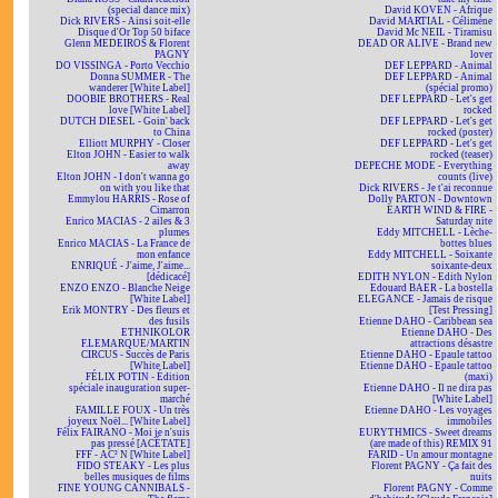
(special dance mix)
David KOVEN - Afrique
Dick RIVERS - Ainsi soit-elle
David MARTIAL - Célimène
Disque d'Or Top 50 biface
David Mc NEIL - Tiramisu
Glenn MEDEIROS & Florent
DEAD OR ALIVE - Brand new
PAGNY
lover
DO VISSINGA - Porto Vecchio
DEF LEPPARD - Animal
Donna SUMMER - The
DEF LEPPARD - Animal
wanderer [White Label]
(spécial promo)
DOOBIE BROTHERS - Real
DEF LEPPARD - Let's get
love [White Label]
rocked
DUTCH DIESEL - Goin' back
DEF LEPPARD - Let's get
to China
rocked (poster)
Elliott MURPHY - Closer
DEF LEPPARD - Let's get
Elton JOHN - Easier to walk
rocked (teaser)
away
DEPECHE MODE - Everything
Elton JOHN - I don't wanna go
counts (live)
on with you like that
Dick RIVERS - Je t'ai reconnue
Emmylou HARRIS - Rose of
Dolly PARTON - Downtown
Cimarron
EARTH WIND & FIRE -
Enrico MACIAS - 2 ailes & 3
Saturday nite
plumes
Eddy MITCHELL - Lèche-
Enrico MACIAS - La France de
bottes blues
mon enfance
Eddy MITCHELL - Soixante
ENRIQUÉ - J'aime, J'aime...
soixante-deux
[dédicacé]
EDITH NYLON - Edith Nylon
ENZO ENZO - Blanche Neige
Edouard BAER - La bostella
[White Label]
ELEGANCE - Jamais de risque
Erik MONTRY - Des fleurs et
[Test Pressing]
des fusils
Etienne DAHO - Caribbean sea
ETHNIKOLOR
Etienne DAHO - Des
F.LEMARQUE/MARTIN
attractions désastre
CIRCUS - Succès de Paris
Etienne DAHO - Epaule tattoo
[White Label]
Etienne DAHO - Epaule tattoo
FÉLIX POTIN - Édition
(maxi)
spéciale inauguration super-
Etienne DAHO - Il ne dira pas
marché
[White Label]
FAMILLE FOUX - Un très
Etienne DAHO - Les voyages
joyeux Noël... [White Label]
immobiles
Félix FAIRANO - Moi je n'suis
EURYTHMICS - Sweet dreams
pas pressé [ACÉTATE]
(are made of this) REMIX 91
FFF - AC² N [White Label]
FARID - Un amour montagne
FIDO STEAKY - Les plus
Florent PAGNY - Ça fait des
belles musiques de films
nuits
FINE YOUNG CANNIBALS -
Florent PAGNY - Comme