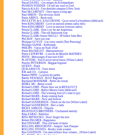
Pascal DANEL - Les neiges du Kilimandjaro
PASSION FODDER - I'd sell my soul to God
Patricia KAAS - Une dernière semaine à New York
Paul McCARTNEY - Once upon a long ago
Paul SIMON - The obvious child
Paula ABDUL - Rush rush
PAULETTE de L'AJACCIENNE - Ça se corse/La boudeuse (dédicacé)
Peter KINGSBERY - Love in motion (remix radio edit)
Peter KINGSBERY - Love in motion (version radio)
Petula CLARK - Don't cry for me Argentina
Petula CLARK - The old fashioned way
Petula CLARK/Junior MAGLI - SP biface Juke-Box
Phil RAY - Save our star
Philippe GUYOT - Les yeux cernés [Test Pressing]
Philippe SAISSE - Kelbomek
PHILIPS - Vœux de Noël 1958
Pierre BACHELET - Marionnettiste
Pierre LEFEBVRE - 2 succès de Mireille MATHIEU
PIJON - Mensonges d'une nuit d'été
PLATTERS - You'll never never know [White Label]
Punchs PITTERSON - Reggae-biguine
QUEEN - Flash
QUILAPAYUN - Tutti-frutti
R.B. and CO. - Calypso
Ramon PIPIN - La porte du jardin
Randy NEWMAN - B.O.F. Ragtime
Raymond BOISSERIE - Perles de cristal
REBEL MC - Better world
Richard LORD - Pleins feux sur la RENAULT 9
Richard LORD - Rallye Monte-Carlo [dédicacé]
Richard LORD - The winning lion (it's time to go)
Richard MARX - Keep coming back
Richard MARX - Now and forever
Richard SANDERSON - Check on the list [White Label]
Richard SANDERSON - She's a lady
RICKY AMIGOS - Téquila
RIGHTEOUS BROTHERS - Unchained melody
Rika ZARAÏ - Hallelou
RITA MITSOUKO - Don't forget the nite
Robert PALMER - Happiness
Rod STEWART - This old heart of mine
ROLLING BIDOCHONS - Jumpin' Jack Flasque
ROLLING STONES - Honky tonk women
Ron GOODWIN - Ces merveilleux fous volants... [White Label]