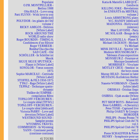
Populaire
Katia & Marielle LABEQUE -
O.P.R. MONTPELLIER -
Gershwin
Berlioz 1988
KILLING JOKE - Revelations
Ofra HAZA - Love song
les ENFANTS du MISTRAL
Patti FLYNN - With love to you
volume 2
[dédicacé]
Louis ARMSTRONG plays
POLYDOR - les géants de l'été
W.C. HANDY [dédicacé]
volume 2
MADONNA - Hollywood
RICKY AMIGOS - Delirios
(remixes)
[White Label]
Marc LAVOINE - Paris
ROCK AROUND THE
MC SOLAAR - Bouge de là
WORLD radio show
(remix)
Roger BOURDIN - TIMING 8,
MECHAGODZILLA - Planet X
Confidences d'un flûtiste
Michael JACKSON - Michael
Roger VERMEER -
Vs Michael
Rumba/Cha-cha-cha
MINK DEVILLE - Sportin' life
SAD CAFÉ - Olé
Modeste MOUSSORGSKY -
SCHÖLLER - In Schöller ist
Tableaux d'une exposition
Musik
MONSIEUR Z - Fourrure et
SIGUE SIGUE SPUTNICK -
Musique [numéroté]
Flaunt it [White Label]
MORRISSEY - Viva hate
SONOLOR - Vœux sonores
MÖTLEY CRÜE - Smokin' in
1975
the boys room
Sophie MARCEAU - Certitude
Murray HEAD - Sooner or later
[White Label]
MUSTANG Kollektion Herbst
STOFFEL & FILS 1950-1975
Winter 83
T'PAU - Rage [White Label]
Nanette WORKMAN - Chaude
TEPPAZ - Technique spatio-
[white label]
dynamic
ORISHAS - Orishas llego
Théâtre de l'EMPIRE -
remixes
compilation Rétro
OSIBISA - Ojah awake [White
TOPALOFF-VERCHUREN -
Label]
Le couple idéal [TP/WL]
PET SHOP BOYS - Behaviour
TOPALOFF~VERCHUREN -
Peter GABRIEL - 4 (Security)
Le couple idéal [dédicacé]
Peter TOSH - Captured live
Victoria PARRY - Love and
Philip OAKEY & Giorgio
devotion [White Label]
MORODER
WESTBOUND SOUND -
PHILIPS - Promo Promo 74
Sampler promo
PHILIPS Spécial Club été 76
WYOMING TRAVEL
vol.1
COMMISSION - In Wyoming
PHILIPS Spécial Club été 78
YANN - Continent perdu
vol. 2
(continue continue)
Pierre SCHAEFFER & Pierre
HENRY - Symphonie pour un
45 TOURS
homme seul