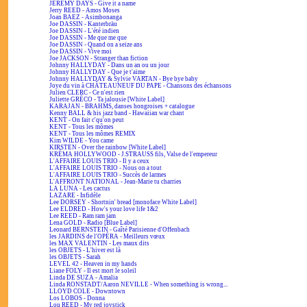
JEREMY DAYS - Give it a name
Jerry REED - Amos Moses
Joan BAEZ - Asimbonanga
Joe DASSIN - Kanterbräu
Joe DASSIN - L'été indien
Joe DASSIN - Me que me que
Joe DASSIN - Quand on a seize ans
Joe DASSIN - Vive moi
Joe JACKSON - Stranger than fiction
Johnny HALLYDAY - Dans un an ou un jour
Johnny HALLYDAY - Que je t'aime
Johnny HALLYDAY & Sylvie VARTAN - Bye bye baby
Joye du vin à CHÂTEAUNEUF DU PAPE - Chansons des échansons
Julien CLERC - Ce n'est rien
Juliette GRÉCO - Ta jalousie [White Label]
KARAJAN - BRAHMS, danses hongroises + catalogue
Kenny BALL & his jazz band - Hawaiian war chant
KENT - On fait c'qu'on peut
KENT - Tous les mômes
KENT - Tous les mômes REMIX
Kim WILDE - You came
KIRSTEN - Over the rainbow [White Label]
KRÉMA HOLLYWOOD - J.STRAUSS fils, Valse de l'empereur
L'AFFAIRE LOUIS TRIO - Il y a ceux
L'AFFAIRE LOUIS TRIO - Nous on a tout
L'AFFAIRE LOUIS TRIO - Succès de larmes
L'AFFRONT NATIONAL - Jean-Marie tu charries
LA LUNA - Les cactus
LAZARE - Infidèle
Lee DORSEY - Shortnin' bread [monoface White Label]
Lee ELDRED - How's your love life 1&2
Lee REED - Ram ram jam
Lena GOLD - Radio [Blue Label]
Leonard BERNSTEIN - Gaîté Parisienne d'Offenbach
les JARDINS de l'OPÉRA - Meilleurs vœux
les MAX VALENTIN - Les maux dits
les OBJETS - L'hiver est là
les OBJETS - Sarah
LEVEL 42 - Heaven in my hands
Liane FOLY - Il est mort le soleil
Linda DE SUZA - Amalia
Linda RONSTADT/Aaron NEVILLE - When something is wrong...
LLOYD COLE - Downtown
Los LOBOS - Donna
Lou REED - My red joystick