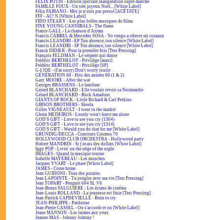
FÉLIX POTIN - Édition spéciale inauguration super-marché
FAMILLE FOUX - Un très joyeux Noël... [White Label]
Félix FAIRANO - Moi je n'suis pas pressé [ACÉTATE]
FFF - AC² N [White Label]
FIDO STEAKY - Les plus belles musiques de films
FINE YOUNG CANNIBALS - The flame
France GALL - La chanson d'Azima
Francis CABREL & Mercedes SOSA - Yo vengo a ofrecer mi corazon
Francis LEANDRI - EP Ton absence, ton silence [White Label]
Francis LEANDRI - SP Ton absence, ton silence [White Label]
Franck DIDIER - Pour la première fois [Test Pressing]
François FELDMAN - Le serpent qui danse
Frédéric BERTHELOT - Privilège [maxi]
Frédéric BERTHELOT - Privilège [SP]
G-I JOE - (I'm sorry) Don't worry tonite
GÉNÉRATION 60 - Hits des années 60 (1 & 2)
Gary MOORE - After the war
Georges BRASSENS - Le fantôme
Gérard BLANCHARD - Elle voulait revoir sa Normandie
Gérard BLANCHARD - Rock Amadour
GIANTS OF ROCK - Little Richard & Carl Perkins
GIBSON BROTHERS - Sheela
Gilles VIGNEAULT - I went to the market
Glenn MEDEIROS - Lonely won't leave me alone
GOD'S GIFT - Love to see you cry (1304)
GOD'S GIFT - Love to see you cry (1314)
GOD'S GIFT - Would you do that for me [White Label]
GRUNDIG/DECCA - Concours Cosmos 70
HOLLYWOOD CLUB ORCHESTRA - Hollywood party
Hubert MANDRIN - Si j'avais des dollars [White Label]
Iggy POP - Livin' on the edge of the night
IMAGES - Quand la musique tourne
Isabelle MAYEREAU - Les mouches
Jacques YVART - Le phare [White Label]
JAMES - Come home
Jean GUIDONI - Tous des putains
Jean LAPOINTE - Tu jongles avec ma vie [Test Pressing]
Jean TOPART - Peugeot 604 SL V6
Jean-Bruno FALGUIÈRE - Les écrans de cinéma
Jean-Louis ROLLAND - La jeunesse est finie [Test Pressing]
Jean-Patrick CAPDEVIELLE - Born to cry
JEAN-PHILIPPE - Pardonne
Jean-Pierre CASSEL - On s'accorde et on [White Label]
Jeane MANSON - Les larmes aux yeux
Jeanne MAS - Johnny Johnny ²