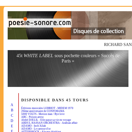
RICHARD SANDERS
45t
WHITE LABEL
sous pochette couleurs « Succès de
Paris »
DISPONIBLE DANS 45 TOURS
A
Éditions musicales LEBRIOT - MIDEM 1970
B
20ème anniversaire de CONFORAMA
5000 VOLTS - Motion man / Bye love
C
ABC - Poison arrow
Abdel DJELIL - Elle passe sa vie en voyage
D
ABDUL HASSAN ORCHESTRA - Arabian affair
E
ADAMO - Inch'Allah
ADAMO - Le carosse d'or
F
AFTERSHOCK - Always thinking