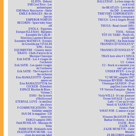
ELISTA - Debout
HALLYDAY - Le bon temps du
EMI Cool Price - Les
rock'n'roll
authentiques
the BEATLES - Love me do
EMI Music Ressources - Smile
the DØ - A mouthful
EMILE & IMAGES - Rio de
THIEVERY CORPORATION -
Janvier
The mirror conspiracy
EMPEROR NORTON
THUGS - Live à Angers février
RECORDS - Space baby blast
1996
off
THUGS - Road closed 1983-
ENOLA - Figurines
1999
Enrique IGLESIAS - Bailamos
TOOL - Schism
Ensemble De CÆLIS -
TÔT OU TARD - Plutôt tôt,
Direction Laurence Brisset
plutôt tard
Ensemble MATHEUS - Extraits
TRAFFIC - Far from home
de Griselda par VIVALDI
TRANSES CÉVENOLES N°
EPIC - Focus
17
EQUIMINTHE - Country music
TRANSES CÉVENOLES N°
ERATO - Chefs d'œuvre de la
18
Musique Classique
TRAX hors série # 5 NINJA
Erik SATIE - Les 4 visages de
TUNE
l'orchestre
U2 - Lemon
Erik SATIE - Les quatre visages
U2 - Stuck in a moment you
de l'orchestre
can't get out of
Erik SATIE - The 4 aspects of
UNDER BYEN - Live @
the orchestra
Haldern Pop
Eros RAMAZZOTTI - Quanto
V2 MUSIC sampler 1997
amore sei
Véronique RIVIÈRE - Michaël
Eros RAMAZZOTTI & Joe
Véronique SANSON - D'un
COCKER - Difendero
papillon à une étoile
ESPACE Rhythm & Blues -
VF-Version Française - Rap &
Volume 2
Groove
ESSO - Sur la route
Viola WILLS - It's my pleasure
d'Hollywood
Vivien SAVAGE - La p'tite
ETERNAL LOVE - le meilleur
Lady + C'est qu'le vent
des slows
Weird Al YANKOVIC -
F-COMMUNICATIONS - 7th
Jurassic Park
birthday sampler
WHAT FOR - L'amour n'a pas
FAN DE le magazine - CD
de loi
interview
Winston McANUFF & The
FARGO sampler 2005
Bazbaz Orchestra - A drop
Farid RUSSLAN - Musique de
ZAZIE - Rose
films
ZAZIE - Zen
FARM JOB - Hokkaïdo rush
ZAZIE MUSETTE - Zazie
FASZINATION MUSIK - Les
Musette
clous du nouveau label
ZE RECORDS presents