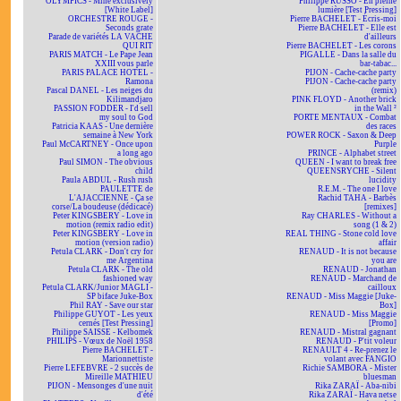
OLYMPICS - Mine exclusively
Philippe RUSSO - En pleine
[White Label]
lumière [Test Pressing]
ORCHESTRE ROUGE -
Pierre BACHELET - Écris-moi
Seconds grate
Pierre BACHELET - Elle est
Parade de variétés LA VACHE
d'ailleurs
QUI RIT
Pierre BACHELET - Les corons
PARIS MATCH - Le Pape Jean
PIGALLE - Dans la salle du
XXIII vous parle
bar-tabac...
PARIS PALACE HOTEL -
PIJON - Cache-cache party
Ramona
PIJON - Cache-cache party
Pascal DANEL - Les neiges du
(remix)
Kilimandjaro
PINK FLOYD - Another brick
PASSION FODDER - I'd sell
in the Wall ²
my soul to God
PORTE MENTAUX - Combat
Patricia KAAS - Une dernière
des races
semaine à New York
POWER ROCK - Saxon & Deep
Paul McCARTNEY - Once upon
Purple
a long ago
PRINCE - Alphabet street
Paul SIMON - The obvious
QUEEN - I want to break free
child
QUEENSRYCHE - Silent
Paula ABDUL - Rush rush
lucidity
PAULETTE de
R.E.M. - The one I love
L'AJACCIENNE - Ça se
Rachid TAHA - Barbès
corse/La boudeuse (dédicacé)
[remixes]
Peter KINGSBERY - Love in
Ray CHARLES - Without a
motion (remix radio edit)
song (1 & 2)
Peter KINGSBERY - Love in
REAL THING - Stone cold love
motion (version radio)
affair
Petula CLARK - Don't cry for
RENAUD - It is not because
me Argentina
you are
Petula CLARK - The old
RENAUD - Jonathan
fashioned way
RENAUD - Marchand de
Petula CLARK/Junior MAGLI -
cailloux
SP biface Juke-Box
RENAUD - Miss Maggie [Juke-
Phil RAY - Save our star
Box]
Philippe GUYOT - Les yeux
RENAUD - Miss Maggie
cernés [Test Pressing]
[Promo]
Philippe SAISSE - Kelbomek
RENAUD - Mistral gagnant
PHILIPS - Vœux de Noël 1958
RENAUD - P'tit voleur
Pierre BACHELET -
RENAULT 4 - Re-prenez le
Marionnettiste
volant avec FANGIO
Pierre LEFEBVRE - 2 succès de
Richie SAMBORA - Mister
Mireille MATHIEU
bluesman
PIJON - Mensonges d'une nuit
Rika ZARAÏ - Aba-nibi
d'été
Rika ZARAÏ - Hava netse