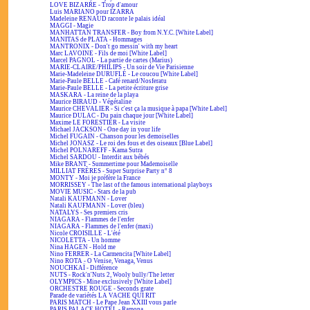
LOVE BIZARRE - Trop d'amour
Luis MARIANO pour IZARRA
Madeleine RENAUD raconte le palais idéal
MAGGI - Magie
MANHATTAN TRANSFER - Boy from N.Y.C. [White Label]
MANITAS de PLATA - Hommages
MANTRONIX - Don't go messin' with my heart
Marc LAVOINE - Fils de moi [White Label]
Marcel PAGNOL - La partie de cartes (Marius)
MARIE-CLAIRE/PHILIPS - Un soir de Vie Parisienne
Marie-Madeleine DURUFLÉ - Le coucou [White Label]
Marie-Paule BELLE - Café renard/Nosferatu
Marie-Paule BELLE - La petite écriture grise
MASKARA - La reine de la playa
Maurice BIRAUD - Végétaline
Maurice CHEVALIER - Si c'est ça la musique à papa [White Label]
Maurice DULAC - Du pain chaque jour [White Label]
Maxime LE FORESTIER - La visite
Michael JACKSON - One day in your life
Michel FUGAIN - Chanson pour les demoiselles
Michel JONASZ - Le roi des fous et des oiseaux [Blue Label]
Michel POLNAREFF - Kama Sutra
Michel SARDOU - Interdit aux bébés
Mike BRANT - Summertime pour Mademoiselle
MILLIAT FRÈRES - Super Surprise Party n° 8
MONTY - Moi je préfère la France
MORRISSEY - The last of the famous international playboys
MOVIE MUSIC - Stars de la pub
Natali KAUFMANN - Lover
Natali KAUFMANN - Lover (bleu)
NATALYS - Ses premiers cris
NIAGARA - Flammes de l'enfer
NIAGARA - Flammes de l'enfer (maxi)
Nicole CROISILLE - L'été
NICOLETTA - Un homme
Nina HAGEN - Hold me
Nino FERRER - La Carmencita [White Label]
Nino ROTA - O Venise, Venaga, Venus
NOUCHKAÏ - Différence
NUTS - Rock'n'Nuts 2, Wooly bully/The letter
OLYMPICS - Mine exclusively [White Label]
ORCHESTRE ROUGE - Seconds grate
Parade de variétés LA VACHE QUI RIT
PARIS MATCH - Le Pape Jean XXIII vous parle
PARIS PALACE HOTEL - Ramona