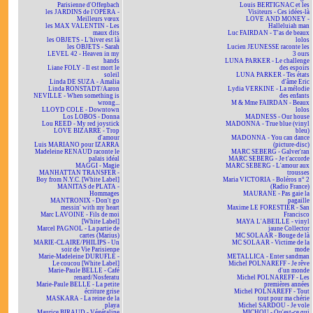
Parisienne d'Offenbach
Louis BERTIGNAC et les
les JARDINS de l'OPÉRA -
Visiteurs - Ces idées-là
Meilleurs vœux
LOVE AND MONEY -
les MAX VALENTIN - Les
Halleluiah man
maux dits
Luc FAIRDAN - T'as de beaux
les OBJETS - L'hiver est là
lolos
les OBJETS - Sarah
Lucien JEUNESSE raconte les
LEVEL 42 - Heaven in my
3 ours
hands
LUNA PARKER - Le challenge
Liane FOLY - Il est mort le
des espoirs
soleil
LUNA PARKER - Tes états
Linda DE SUZA - Amalia
d'âme Eric
Linda RONSTADT/Aaron
Lydia VERKINE - La mélodie
NEVILLE - When something is
des enfants
wrong...
M & Mme FAIRDAN - Beaux
LLOYD COLE - Downtown
lolos
Los LOBOS - Donna
MADNESS - Our house
Lou REED - My red joystick
MADONNA - True blue (vinyl
LOVE BIZARRE - Trop
bleu)
d'amour
MADONNA - You can dance
Luis MARIANO pour IZARRA
(picture-disc)
Madeleine RENAUD raconte le
MARC SEBERG - Galver'ran
palais idéal
MARC SEBERG - Je t'accorde
MAGGI - Magie
MARC SEBERG - L'amour aux
MANHATTAN TRANSFER -
trousses
Boy from N.Y.C. [White Label]
Maria VICTORIA - Boléros n° 2
MANITAS de PLATA -
(Radio France)
Hommages
MAURANE - Pas gaie la
MANTRONIX - Don't go
pagaille
messin' with my heart
Maxime LE FORESTIER - San
Marc LAVOINE - Fils de moi
Francisco
[White Label]
MAYA L'ABEILLE - vinyl
Marcel PAGNOL - La partie de
jaune Collector
cartes (Marius)
MC SOLAAR - Bouge de là
MARIE-CLAIRE/PHILIPS - Un
MC SOLAAR - Victime de la
soir de Vie Parisienne
mode
Marie-Madeleine DURUFLÉ -
METALLICA - Enter sandman
Le coucou [White Label]
Michel POLNAREFF - Je rêve
Marie-Paule BELLE - Café
d'un monde
renard/Nosferatu
Michel POLNAREFF - Les
Marie-Paule BELLE - La petite
premières années
écriture grise
Michel POLNAREFF - Tout
MASKARA - La reine de la
tout pour ma chérie
playa
Michel SARDOU - Je vole
Maurice BIRAUD - Végétaline
MICHOU - Qu'est-ce qui