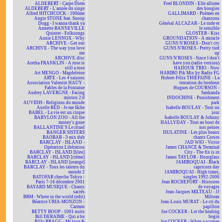
ALDEBERT - Carpe Diem
Fred BLONDIN - Elle allume
ALDEBERT - L'année du singe
des bougies
Alfred HITCHCOCK - 100ème
GALLIMARD - Poèmes en
Angie STONE feat. Snoop
chansons
Dogg - I wanna thank ya
Général ALCAZAR - Le rude et
Annette BANNEVILLE
le sensible
Quintet - Folksongs
GLOSTER - Kiss
Annie LENNOX - Why
GROUNDATION - A miracle
ARCHIVE - Get out
GUNS N'ROSES - Don't cry
ARCHIVE - The way you love
GUNS N'ROSES - Pretty tied
me
up
ARCHIVE:disc
GUNS N'ROSES - Since I don't
Aretha FRANKLIN - A rose is
have you (radio version)
still a rose
HADOUK TRIO - Now
Art MENGO - Magdeleine
HARIBO Pik Mix by Radio FG
ARTE - Les 4 saisons
Hubert-Félix THIÉFAINE - La
Association Valentin HAÜY -
tentation du bonheur
Fables de la Fontaine
Hugues de COURSON -
Audrey LAVERGNE - Facing
Sankanda
mirrors 2.0
INDOCHINE - Punishment
AUVIDIS - Religions du monde
park
Axelle RED - Je me fâche
Isabelle BOULAY - Tout un
BABEL - La vie est un cirque
jour
BABYLON ZOO - All the
Isabelle BOULAY & Johnny
money's gone
HALLYDAY - Tout au bout de
BALLANTINE'S Le rituel
nos peines
BANGER SISTERS
ISULATINE - Les plus beaux
BAOBAB - 3 mix dub
chants Corses
BARCLAY - ISLAND -
JAD WIO - Victor
Opération Libération
James CHANCE & Terminal
BARCLAY - ISLAND [bleu]
City - The fix is in
BARCLAY - ISLAND [crème]
James TAYLOR - Hourglass
BARCLAY - ISLAND [orange]
JAMIROQUAI - Black
BARCLAY - Tous les talents du
capricorn day
monde 2
JAMIROQUAI - High times,
BATOFAR cherche Tokyo -
singles 1992-2006
Paris 7-16 décembre 2001
Jean ROCHEFORT - Histoires
BAYARD MUSIQUE - Chants
de voyages
sacrés
Jean-Jacques MILTEAU - JJ
BBM - Where in the world (edit)
Milteau
Béatrice URIA-MONZON -
Jean-Louis MURAT - Le cri du
Carmen
papillon
BETTY BOOP - 1001 nuits
Joe COCKER - Let the healing
Bill DERAIME - Qui a bu
begin
Billy BRAGG - Mr love &
Joe COCKER - When a woman