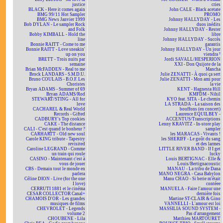
justice
cries
BLACK - Here it comes again
John CALE - Black acetate
BMG 99/11 Hot Sampler
PROMO
BMG News Janvier 1999
Johnny HALLYDAY - Les
Bob DYLAN - Le sampler Rock
duos inédits
and Folk
Johnny HALLYDAY - Rester
Bobby KIMBALL - Hold the
libre
line
Johnny HALLYDAY - Succès
Bonnie RAITT - Come to me
garantis
Bonnie RAITT - Love sneakin'
Johnny HALLYDAY - Un jour
up on you
viendra ²
BRETT - Trois nuits par
Jordi SAVALL/HESPERION
semaine
XXI - Don Quijote de la
Brian McFADDEN - Real to me
Mancha
Brock LANDARS - S.M.D.U.
Julie ZENATTI - À quoi ça sert
Bruno COULAIS - B.O.F. Les
Julie ZENATTI - Mon ami pour
Choristes
la vie
Bryan ADAMS - Summer of 69
KENT - Hagnesta Hill
Bryan ADAMS/Rod
KMFDM - Nihil
STEWART/STING - All for
KYO feat. SITA - Le chemin
love
LA STRADA - La saison des
CACHAREL & Real World
bouffons (en concert)
Records - Gifted
Laurence EQUILBEY -
CADBURY's Top cookies
ACCENTUS/Transcriptions
CAKE - The distance
Lenny KRAVITZ - In-store play
CALI - C'est quand le bonheur ?
sampler
CARHARTT - Old new soul
les MARACAS - Vivants !
Carole KING tribute - Tapestry
les SHERIFF - Le goût du sang
revisited
et des larmes
Caroline LEGRAND - Comme
LITTLE RIVER BAND - If I get
un train qui roule
lucky
CASINO - Maintenant c'est à
Louis BERTIGNAC - Elle &
vous de jouer
Louis/Bertignacoustic
CBS - Demain tout le monde en
MANAU - La tribu de Dana
parlera
MANO NEGRA - Casa Babylon
Céline DION - Live (for the one
Manu CHAO - Si berie m'était
I love)
contéee
CERRUTI 1881 et le cinéma
MANUELA - Faire l'amour une
CESAR COLLECTOR Canal+
dernière fois
CHAMOIS D'OR - Les grandes
Martine ST-CLAIR & Gino
musiques de films
VANNELLI - L'amour est loi
CHEVROLET - Legends
MASSILIA SOUND SYSTEM -
volume 2
Pas d'arrangement
CHOUBENE - Lila
Matthieu MARTOURET