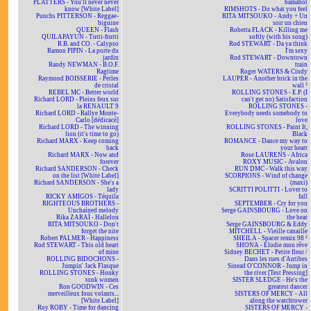
PLATTERS - You'll never never
bamahol
know [White Label]
RIMSHOTS - Do what you feel
Punchs PITTERSON - Reggae-
RITA MITSOUKO - Andy + Un
biguine
soir un chien
QUEEN - Flash
Roberta FLACK - Killing me
QUILAPAYUN - Tutti-frutti
softly (with his song)
R.B. and CO. - Calypso
Rod STEWART - Da ya think
Ramon PIPIN - La porte du
I'm sexy
jardin
Rod STEWART - Downtown
Randy NEWMAN - B.O.F.
train
Ragtime
Roger WATERS & Cindy
Raymond BOISSERIE - Perles
LAUPER - Another brick in the
de cristal
wall ²
REBEL MC - Better world
ROLLING STONES - E.P. (I
Richard LORD - Pleins feux sur
can't get no) Satisfaction
la RENAULT 9
ROLLING STONES -
Richard LORD - Rallye Monte-
Everybody needs somebody to
Carlo [dédicacé]
love
Richard LORD - The winning
ROLLING STONES - Paint It,
lion (it's time to go)
Black
Richard MARX - Keep coming
ROMANCE - Dance my way to
back
your heart
Richard MARX - Now and
Rose LAURENS - Africa
forever
ROXY MUSIC - Avalon
Richard SANDERSON - Check
RUN DMC - Walk this way
on the list [White Label]
SCORPIONS - Wind of change
Richard SANDERSON - She's a
(maxi)
lady
SCRITTI POLITTI - Lover to
RICKY AMIGOS - Téquila
fall
RIGHTEOUS BROTHERS -
SEPTEMBER - Cry for you
Unchained melody
Serge GAINSBOURG - Love on
Rika ZARAÏ - Hallelou
the beat
RITA MITSOUKO - Don't
Serge GAINSBOURG & Eddy
forget the nite
MITCHELL - Vieille canaille
Robert PALMER - Happiness
SHEILA - Spacer remix 98 ²
Rod STEWART - This old heart
SHONA - Elodie mon rêve
of mine
Sidney BECHET - Petite fleur /
ROLLING BIDOCHONS -
Dans les rues d'Antibes
Jumpin' Jack Flasque
Sinead O'CONNOR - Jump in
ROLLING STONES - Honky
the river [Test Pressing]
tonk women
SISTER SLEDGE - He's the
Ron GOODWIN - Ces
greatest dancer
merveilleux fous volants...
SISTERS OF MERCY - All
[White Label]
along the watchtower
Roy ROBY - Time for dancing
SISTERS OF MERCY -