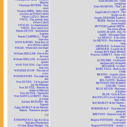
Alain BASHUNG - Osez
Manche
Joséphine
Véronique RIVIÈRE - Tout
Alain BASHUNG - That's all
court
right
Victoria ABRIL - Baby when
Angela McCLUSKEY - The
you kiss me [White Label]
things we do
Viktor LAZLO - Baisers
Angelo DEBARRE/Ludovic
VINYL - The nobody men
BEIER - Paroles de swing
[White Label]
Anne-Sophie
VIVALDI - Le chardonneret
MUTTER/Lambert ORKIS -
VIXEN - How much love
The silver album
Warren ZEVON - Sentimental
AOSTE 20 ANS - Hits 76
hygiene
AqME - Dévisager Dieu
Wayne CAMPBELL - Night
Art MENGO - À tes côtés
time rose
Art MENGO - Des bateaux de
WEST & BYRD - Final kiss of
sang
love [White Label]
ARTHUR H - Le baron noir
WHAM - Where did your heart
ARTHUR H - Le goût du H
go
Ashanti ROY Pablo MOSES
William SHELLER - Fier et fou
Winston JARRETT - Natty will
de vous
fly again
William SHELLER - Le carnet à
AUTECHRE - Cichlisuite
spirale
mechanically reclaimed
WON TON TON - Can I come
BÉNABAR - Le dîner
near you
BABA YAGA - Back in the
WONDER STUFF - The size of
USSR
a cow
BB KING - Grandes mitos
WOODENTOPS - You make me
BBM - City of gold
feel
BEL CANTO - Rumour
Yves DUTEIL - J'ai la guitare
BETWEEN THE BURIED
qui me démange
AND ME - Colors
Yves DUTEIL - Prendre un
BLUE SILVER - Musiques
enfant (à Martine)
d'Algérie
Yves DUTEIL - Tarentelle
BLUR - Girls & boys
Yves SAINT-LAURENT - Paris
Bob DYLAN Live at Carnegie
je t'aime
Hall 1963
Zachary RICHARD - My
Bob MARLEY & the Wailers -
Nanette
Kaya
Ziggy MARLEY & the Melody
BORDERS & 6° - Your musical
Makers - Tomorrow people
passport
BRETONS - Chanson rock été
CD
2007
ÉTHIOPIQUES L'âge d'or de la
Brigitte FONTAINE - Ah que la
musique éthiopienne
vie est belle
113 feat. Black Rénégat - Un
Brigitte FONTAINE + Areski +