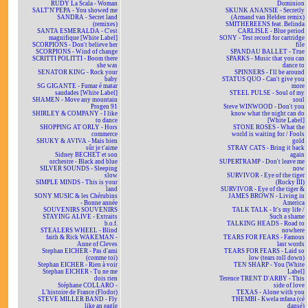
RUDY La Scala - Woman
Dominion
SALT'N'PEPA - You showed me
SKUNK ANANSIE - Secretly
SANDRA - Secret land
(Armand van Helden remix)
(remixes)
SMITHEREENS feat. Belinda
SANTA ESMERALDA - C'est
CARLISLE - Blue period
magnifique [White Label]
SONY - Test record for cartridge
SCORPIONS - Don't believe her
file
SCORPIONS - Wind of change
SPANDAU BALLET - True
SCRITTI POLITTI - Boom there
SPARKS - Music that you can
she was
dance to
SENATOR KING - Rock your
SPINNERS - I'll be around
baby
STATUS QUO - Can't give you
SG GIGANTE - Fumar é matar
more
saudades [White Label]
STEEL PULSE - Soul of my
SHAMEN - Move any mountain
soul
Progen 91
Steve WINWOOD - Don't you
SHIRLEY & COMPANY - I like
know what the night can do
to dance
[White Label]
SHOPPING AT ORLY - Hors
STONE ROSES - What the
commerce
world is waiting for / Fools
SHUKY & AVIVA - Mais bien
gold
sûr je t'aime
STRAY CATS - Bring it back
Sidney BECHET et son
again
orchestre - Black and blue
SUPERTRAMP - Don't leave me
SILVER SOUNDS - Sleeping
now
slow
SURVIVOR - Eye of the tiger
SIMPLE MINDS - This is your
(Rocky III)
land
SURVIVOR - Eye of the tiger &
SONY MUSIC & les Chérubins
JAMES BROWN - Living in
- Bonne année
America
SOUVENIRS SOUVENIRS
TALK TALK - It's my life /
STAYING ALIVE - Extraits
Such a shame
b.o.f.
TALKING HEADS - Road to
STEALERS WHEEL - Blind
nowhere
faith & Rick WAKEMAN -
TEARS FOR FEARS - Famous
Anne of Cleves
last words
Stephan EICHER - Pas d'ami
TEARS FOR FEARS - Laid so
(comme toi)
low (tears roll down)
Stephan EICHER - Rien à voir
TEN SHARP - You [White
Stephan EICHER - Tu ne me
Label]
dois rien
Terence TRENT D'ARBY - This
Stéphane COLLARO -
side of love
L'histoire de France (Flodor)
TEXAS - Alone with you
STEVE MILLER BAND - Fly
THEMBI - Kwela mfana (cé
like an eagle
dansé)