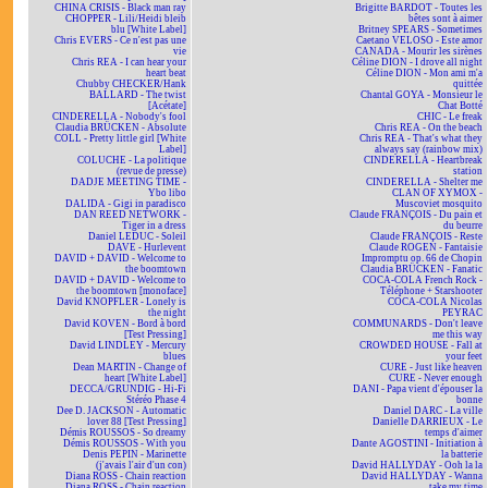
CHINA CRISIS - Black man ray
Brigitte BARDOT - Toutes les
CHOPPER - Lili/Heidi bleib
bêtes sont à aimer
blu [White Label]
Britney SPEARS - Sometimes
Chris EVERS - Ce n'est pas une
Caetano VELOSO - Este amor
vie
CANADA - Mourir les sirènes
Chris REA - I can hear your
Céline DION - I drove all night
heart beat
Céline DION - Mon ami m'a
Chubby CHECKER/Hank
quittée
BALLARD - The twist
Chantal GOYA - Monsieur le
[Acétate]
Chat Botté
CINDERELLA - Nobody's fool
CHIC - Le freak
Claudia BRÜCKEN - Absolute
Chris REA - On the beach
COLL - Pretty little girl [White
Chris REA - That's what they
Label]
always say (rainbow mix)
COLUCHE - La politique
CINDERELLA - Heartbreak
(revue de presse)
station
DADJE MEETING TIME -
CINDERELLA - Shelter me
Ybo libo
CLAN OF XYMOX -
DALIDA - Gigi in paradisco
Muscoviet mosquito
DAN REED NETWORK -
Claude FRANÇOIS - Du pain et
Tiger in a dress
du beurre
Daniel LEDUC - Soleil
Claude FRANÇOIS - Reste
DAVE - Hurlevent
Claude ROGEN - Fantaisie
DAVID + DAVID - Welcome to
Impromptu op. 66 de Chopin
the boomtown
Claudia BRÜCKEN - Fanatic
DAVID + DAVID - Welcome to
COCA-COLA French Rock -
the boomtown [monoface]
Téléphone + Starshooter
David KNOPFLER - Lonely is
COCA-COLA Nicolas
the night
PEYRAC
David KOVEN - Bord à bord
COMMUNARDS - Don't leave
[Test Pressing]
me this way
David LINDLEY - Mercury
CROWDED HOUSE - Fall at
blues
your feet
Dean MARTIN - Change of
CURE - Just like heaven
heart [White Label]
CURE - Never enough
DECCA/GRUNDIG - Hi-Fi
DANI - Papa vient d'épouser la
Stéréo Phase 4
bonne
Dee D. JACKSON - Automatic
Daniel DARC - La ville
lover 88 [Test Pressing]
Danielle DARRIEUX - Le
Démis ROUSSOS - So dreamy
temps d'aimer
Démis ROUSSOS - With you
Dante AGOSTINI - Initiation à
Denis PEPIN - Marinette
la batterie
(j'avais l'air d'un con)
David HALLYDAY - Ooh la la
Diana ROSS - Chain reaction
David HALLYDAY - Wanna
Diana ROSS - Chain reaction
take my time