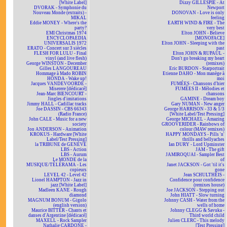
[White Label]
Dizzy GILLESPIE - At
DVORAK - Symphonie du
Newport
Nouveau Monde (extraits) -
DONOVAN - Love is only
MIKAL
feeling
Eddie MONEY - Where's the
EARTH WIND & FIRE - The
party?
very best
EMI Christmas 1974
Elton JOHN - Believe
ENCYCLOPAEDIA
[MONOFACE]
UNIVERSALIS 1972
Elton JOHN - Sleeping with the
ERATO - Concert sur 3 siècles
past
FLESH FOR LULU - Final
Elton JOHN & RUPAUL -
vinyl (and live flesh)
Don't go breaking my heart
George WINSTON - December
(remixes)
Gilles LANGOUREAU
Eric BURDON - Starportrait
Hommage à Mado ROBIN
Etienne DAHO - Mon manège à
HONDA - Wake up!
moi
Jacques VANDEVOORDE -
FUMÉES - Chansons d'hier
Miserere [dédicacé]
FUMÉES II - Mélodies et
Jean-Marc BIENCOURT -
chansons
Jingles d'imitations
GAMINE - Dream boy
Jimmy HALL - Cadillac tracks
Gary NUMAN - New anger
Joe DASSIN - CBS 66343
George HARRISON - 33 & 1/3
(Radio France)
[White Label/Test Pressing]
John CALE - Music for a new
George MICHAEL - Amazing
society
GROOVERIDER - Rainbows of
Jon ANDERSON - Animation
colour (MAW remixes)
KROKUS - Hardware [White
HAPPY MONDAYS - Pills 'n'
Label/Test Pressing]
thrills and bellyaches
la TRIBUNE de GENÈVE
Ian DURY - Lord Upminster
LBS - Action
JAM - The gift
LBS - Aurum
JAMIROQUAI - Sampler Best
Le MONDE de la
of
MUSIQUE/TÉLÉRAMA - Les
Janet JACKSON - Got 'til it's
copieurs
gone
LEVEL 42 - Level 42
Jean SCHULTHEIS -
Lionel HAMPTON - Jazz in
Confidence pour confidence
jazz [White Label]
(remixes house)
Madleen KANE - Rough
Joe JACKSON - Stepping out
diamond
John HIATT - Slow turning
MAGNUM BONUM - Gigolo
Johnny CASH - Water from the
(english version)
wells of home
Maurice BITTER - Chants et
Johnny CLEGG & Savuka -
danses d'Argentine [dédicacé]
Third world child
MAXELL - Rock Sampler
Julien CLERC - This melody
Nathalie CARDONE -
[Test Pressing]