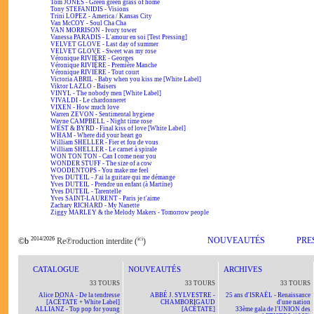
Tom JONES - Green green grass of home
Tony STEFANIDIS - Visions
Trini LOPEZ - America / Kansas City
Van McCOY - Soul Cha Cha
VAN MORRISON - Ivory tower
Vanessa PARADIS - L'amour en soi [Test Pressing]
VELVET GLOVE - Last day of summer
VELVET GLOVE - Sweet was my rose
Véronique RIVIÈRE - Georges
Véronique RIVIÈRE - Première Manche
Véronique RIVIÈRE - Tout court
Victoria ABRIL - Baby when you kiss me [White Label]
Viktor LAZLO - Baisers
VINYL - The nobody men [White Label]
VIVALDI - Le chardonneret
VIXEN - How much love
Warren ZEVON - Sentimental hygiene
Wayne CAMPBELL - Night time rose
WEST & BYRD - Final kiss of love [White Label]
WHAM - Where did your heart go
William SHELLER - Fier et fou de vous
William SHELLER - Le carnet à spirale
WON TON TON - Can I come near you
WONDER STUFF - The size of a cow
WOODENTOPS - You make me feel
Yves DUTEIL - J'ai la guitare qui me démange
Yves DUTEIL - Prendre un enfant (à Martine)
Yves DUTEIL - Tarentelle
Yves SAINT-LAURENT - Paris je t'aime
Zachary RICHARD - My Nanette
Ziggy MARLEY & the Melody Makers - Tomorrow people
2014/2026
ici
NOUVEAUTÉS
PRE
©b
Re℗roduction interdite (
)
CATALOGUE
NOUVEAUTÉS
ARCHIVES
33 TOURS
33 TOURS
33 TOURS
Alice DONA - De la tendresse
ABBÉ J. SYLVESTRE -
25 ans d'ISRAËL - Renaissance
[ACÉTATE + White Label]
CHAMBORIGAUD
d'une nation
ALLIANZ - Top pop for young
[ACÉTATE]
33ème gala de l'UNION des