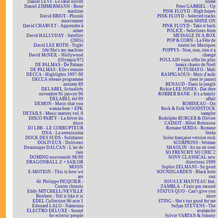
Daniel LEVI - Le cœur ouvert
home
Daniel ZIMMERMANN - Bone
Peter GABRIEL - Up
machine
PINK FLOYD - High hopes
David BRIOT - Phonik
PINK FLOYD - Selected tracks
mouvement
from SHINE ON
David CHARVET - Apprendre à
PINK FLOYD - Take it back
aimer
POLICE - Selections from
David HALLYDAY - Satellite
MESSAGE IN A BOX
(2005)
POP & CORN - La Fête de
David LEE ROTH - Night
toutes les Musiques
life/She's my machine
POPPYS - Non, non, rien n'a
David McNEIL - Hollywood
changé
(Olympia 97)
POULAIN vous offre les plus
DE PALMAS - De Palmas
beaux chants de Noël
DE PALMAS - Elle s'ennuie
PUTUMAYO - Mali
DECCA - Highlights 1997-98
RASPIGAOUS - Mois d'août
DECCA release programme
(sers le jaune)
autumn 89
RENAUD - Dans la jungle
DELABEL Actualités
Rickie LEE JONES - Dat dere
novembre 95 janvier 96
ROBBER BANK - It's a family
DELABEL été 99
affair
DEMON - Music that you
ROBINEAU - On
wanna hear + EPK
Rock & Folk WOODSTOCK
DETAILS - Music matters vol. 8
sampler
DISCO PARTY - La fièvre du
Rodolphe BURGER & Olivier
disco
CADIOT - Hôtel Robinson
DJ LBR - LE CORRUPTEUR
Romane SERDA - Romane
DNA - La serenissima
Serda
DOCK DES SUDS - Solidaires
Scène française version rock
DOLIVEUX - Doliveux
SCORPIONS - Woman
Dominique DALCAN - L'air de
SHAOLIN - Ici on en veut
rien
SO FRENCHY SO CHIC 2
DOMINO nouveautés 98/99
SONY CLASSICAL new
DRAGONBALL Z + SAILOR
directions 1999
MOON
Sophie ZELMANI - So good
E-MOTION - This is how we
SOUNDGARDEN - Black hole
are
sun
éd. Philippe PICQUIER -
SOUS LE MANTEAU feat.
Contes chinois
ZAMBLA - J'suis pas rassuré
Eddy MITCHELL/NEVILLE
STATUS QUO - Can't give you
Brothers - Tell it like it is
more
EDEL Collection 96 acte 1
STING - She's too good for me
Edouard LALO - Namouna
Sufjan STEVENS - The
ELECTRO DELUXE - Sound
avalanche
for eclectic people
Sylvie VARTAN & Johnny