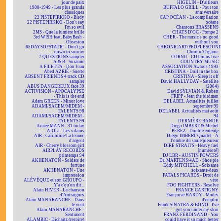
jour de paix
HIGELIN - D'ailleurs
1900-1949 - Les plus grands
BUFFALO GRILL - Pour ton
classiques
anniversaire
22 PISTEPIRKKO - Birdy
CAP OCÉAN - La compilation
22 PISTEPIRKKO - Don't say
océane
I'm so evil
Chantons BRASSENS
2MS - Que la lumière brille
CHATS D'OC - Pompe 2
3rd WISH feat. BabyBash -
CHER - The music's no good
Obsesion
without you
65DAYSOFSTATIC - Don't go
CHRONICART/PEOPLESOUN
down to sorrow
- Chronic'Organic
7 QUESTIONS sampler
CORNU - CD bonus live
A & B - Suzanne
COUNTRY MUSIC
A FILETTA - Don Juan
ASSOCIATION Awards 1993
Abed AZRIÉ - Suerte
CRISTINA - Doll in the box
ABSENT FRIENDS 4 track CD
CRISTINA - Sleep it off
sampler
David HALLYDAY - Satellite
ABUS DANGEREUX face 39
(2004)
ACTIVISION - APOCALYPSE
David SYLVIAN & Robert
- This is the end
FRIPP - Jean the birdman
Adam GREEN - Minor love
DELABEL Actualités juillet
ADAMI/SACEM/MIDEM -
septembre 95
TALENTS 98
DELABEL Actualités mai août
ADAMI/SACEM/MIDEM -
94
TALENTS 99
DERNIÈRE BANDE
Aimee MANN - 31 today
Diego IMBERT & Michel
AÏOLI - Les vilains
PEREZ - Double entente
AIR - Californie/La femme
Diego IMBERT Quartet - À
d'argent
l'ombre du saule pleureur
AIR - Cherry blossom girl
DIRE STRAITS - Heavy fuel
AIRPLAY RECORDS
[numéroté]
printemps 94
DJ LBR - AUSTIN POWERS
AKHENATON - Soldats de
Dr. MARTENS/4AD - Shoe pie
fortune
Eddy MITCHELL - Soixante
AKHENATON - Une
soixante-deux
impression
FATALS PICARDS - Droit de
ALÉVÊQUE et son GROUPO -
véto
Y'a c'qu'on dit...
FOO FIGHTERS - Resolve
Alain HIVER - La chanson
FRANCE CARTIGNY
d'Antraigues
Françoise HARDY - Modes
Alain MANARANCHE - Dans
d'emploi
le vent
Frank SINATRA & BONO - I've
Alain MANARANCHE -
got you under my skin
Sentiment
FRANZ FERDINAND - You
ALAMBIC - Dichaïtz (respire)
could have it so much better