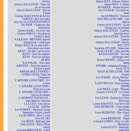
fiction
Jeanne MAS - Johnny Johnny
Johnny HALLYDAY - Dans un
Jeanne MAS - L'enfant
an ou un jour
JENNIFER - Amour express
Johnny HALLYDAY - Que je
Joe COCKER - Unchain my
t'aime
heart
Johnny HALLYDAY & Sylvie
Joe SATRIANI - I believe
VARTAN - Bye bye baby
John MELLENCAMP - Last
Joye du vin à CHÂTEAUNEUF
chance
DU PAPE - Chansons des
Johnny HALLYDAY - Ça ne
échansons
change pas un homme
Julien CLERC - Ce n'est rien
Johnny HALLYDAY - Cadillac
Juliette GRÉCO - Ta jalousie
(picture-disc)
[White Label]
Johnny HALLYDAY - Derrière
KARAJAN - BRAHMS, danses
l'amour
hongroises + catalogue
Johnny HALLYDAY - Succès
Kenny BALL & his jazz band -
1961-1973
Hawaiian war chant
Jonathan STUART - Wako man
KENT - On fait c'qu'on peut
Julien CLERC - This melody
KENT - Tous les mômes
KAJAGOOGOO - Too shy
KENT - Tous les mômes
(midnight mix)
REMIX
Karen CHERYL - Sing to me
Kim WILDE - You came
mama
KIRSTEN - Over the rainbow
KNORR - campagne Europe 1
[White Label]
hiver 78-79
KRÉMA HOLLYWOOD -
KOOL & THE GANG 1990
J.STRAUSS fils, Valse de
hitmix
l'empereur
LA FEMME - Sur la planche /
L'AFFAIRE LOUIS TRIO - Il y
Françoise
a ceux
LADY ROUGE - Eyes of mars
L'AFFAIRE LOUIS TRIO -
[DIOR]
Nous on a tout
LAURENT - Lady / Pharaon
L'AFFAIRE LOUIS TRIO -
Laurent VOULZY - Le soleil
Succès de larmes
donne
L'AFFRONT NATIONAL -
Lee LEWIS - French kiss [Test
Jean-Marie tu charries
Pressing]
LA LUNA - Les cactus
Lenny KRAVITZ - Let love rule
LAZARE - Infidèle
Leon REDBONE - Gotta shake
Lee DORSEY - Shortnin' bread
that thing
[monoface White Label]
Leon REDBONE - Play Gipsy
Lee ELDRED - How's your
play
love life 1&2
Leon REDBONE - Sugar
Lee REED - Ram ram jam
Leonard COHEN - First we take
Lena GOLD - Radio [Blue
Manhattan
Label]
Linda SCOTT - Starlight,
Leonard BERNSTEIN - Gaîté
starbright