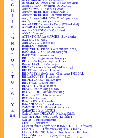
Al JARREAU - Never givin' up [Test Pressing]
G
Alain TURBAN - Mystique [DÉDICACÉ]
Amii STEWART - Knock on wood
H
André VERCHUREN - Alma española
André VERCHUREN - Un certain frisson
I
Andy & David WILLIAMS - What's your name
J
Ann SOREL - Quand j'ai si mal
Annie CORDY - Le rock à Médor [White Label]
K
ANTAR - Les Fables de la Fontaine
Antoine GIACOMONI - Vieni vieni
L
ANYA - One word
ATTENTION À LA MARCHE - Slow d'enfer
M
Axel BAUER - Jessy
Axel BAUER - L'arc-en-ciel
N
BARGES - La pitxuri
O
Barry WHITE - Put me in your mix (radio edit)
BASSLINE BOYS - We will rock you
P
BATTIATO - Cuccurucucu
BB DOC - Lolo ganzaman / Nul edge
Q
BEE GEES - Paying the price of love
Bernard LAVILLIERS - Saïgon
R
BIBIE - En souvenir de moi [Pré-Planning]
BIG T Scotch whisky - Europe 1
S
Bill HALEY & the Comets - Chaussettes PHILDAR
T
Bill LABOUNTY - Livin'it up
Bill PRITCHARD - Number five
U
Billy SWAN - Lover please
BLACK - Fly up to the moon
V
BLACK - You're a big girl now
Bob GELDOF - Love or something
W
Bonnie RAITT - Baby come back
BOONS - The score
X
Boum BOMO - Hit-parades
Y
Brian WILSON - Love and mercy
CAMOUFLAGE - Heaven (I want you)
Z
CARAVELLI pour LOTUS
Carlos Alberto IRIGARAY - Navidad Criolla
0-9
Caroline LOEB - Mots croisés / Le téléfon
CATHY - Tout est littérature
CENTER - Navsiegda
Chant du 7ème Congrès de la BONNETERIE (TP dédicacé)
Charles BORELLI présente Georges SOLCHANY
Charles DUMONT - Je t'aime / Nuit blanche à Honfleur
Charlie SPAHN - Loving you, loving me