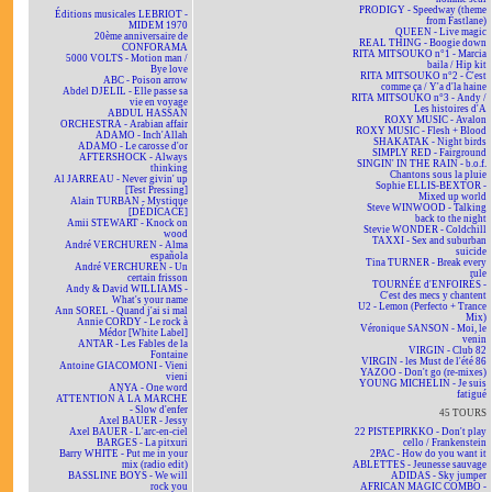
PRODIGY - Speedway (theme
Éditions musicales LEBRIOT -
from Fastlane)
MIDEM 1970
QUEEN - Live magic
20ème anniversaire de
REAL THING - Boogie down
CONFORAMA
RITA MITSOUKO n°1 - Marcia
5000 VOLTS - Motion man /
baila / Hip kit
Bye love
RITA MITSOUKO n°2 - C'est
ABC - Poison arrow
comme ça / Y'a d'la haine
Abdel DJELIL - Elle passe sa
RITA MITSOUKO n°3 - Andy /
vie en voyage
Les histoires d'A
ABDUL HASSAN
ROXY MUSIC - Avalon
ORCHESTRA - Arabian affair
ROXY MUSIC - Flesh + Blood
ADAMO - Inch'Allah
SHAKATAK - Night birds
ADAMO - Le carosse d'or
SIMPLY RED - Fairground
AFTERSHOCK - Always
SINGIN' IN THE RAIN - b.o.f.
thinking
Chantons sous la pluie
Al JARREAU - Never givin' up
Sophie ELLIS-BEXTOR -
[Test Pressing]
Mixed up world
Alain TURBAN - Mystique
Steve WINWOOD - Talking
[DÉDICACÉ]
back to the night
Amii STEWART - Knock on
Stevie WONDER - Coldchill
wood
TAXXI - Sex and suburban
André VERCHUREN - Alma
suicide
española
Tina TURNER - Break every
André VERCHUREN - Un
rule
certain frisson
TOURNÉE d'ENFOIRÉS -
Andy & David WILLIAMS -
C'est des mecs y chantent
What's your name
U2 - Lemon (Perfecto + Trance
Ann SOREL - Quand j'ai si mal
Mix)
Annie CORDY - Le rock à
Véronique SANSON - Moi, le
Médor [White Label]
venin
ANTAR - Les Fables de la
VIRGIN - Club 82
Fontaine
VIRGIN - les Must de l'été 86
Antoine GIACOMONI - Vieni
YAZOO - Don't go (re-mixes)
vieni
YOUNG MICHELIN - Je suis
ANYA - One word
fatigué
ATTENTION À LA MARCHE
- Slow d'enfer
45 TOURS
Axel BAUER - Jessy
Axel BAUER - L'arc-en-ciel
22 PISTEPIRKKO - Don't play
BARGES - La pitxuri
cello / Frankenstein
Barry WHITE - Put me in your
2PAC - How do you want it
mix (radio edit)
ABLETTES - Jeunesse sauvage
BASSLINE BOYS - We will
ADIDAS - Sky jumper
rock you
AFRICAN MAGIC COMBO -