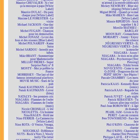
Maurice CHEVALIER - Si c'est
m'attend à la rentrée (dédicacé)
ça la musique à papa [White
Mickey NEWBURY - Blue sky
Label]
shining [White Label]
Maurice DULAC - Du pain
Miguel BOSÉ - Quand ça va mal
chaque jour [White Label]
Mike MAREEN - Here I am
Maxime LE FORESTIER - La
[White Label]
visite
Minnie RIPERTON - Stick
Michael JACKSON - One day
together 1 & 2
in your life
Mireille MATHIEU -
Michel FUGAIN - Chanson
BARCLAY
pour les demoiselles
MOON RAY - Comanchero
Michel JONASZ - Le roi des
MORIARTY - Jimmy / Enjoy
fous et des oiseaux [Blue Label]
the silence
Michel POLNAREFF - Kama
NÉGRESSES VERTES - IL
Sutra
NÉGRESSES VERTES - Zobi
Michel SARDOU - Interdit aux
la mouche
bébés
NIAGARA - Assez !
Mike BRANT - Summertime
NIAGARA - Je dois m'en aller
pour Mademoiselle
NIAGARA - Psychotrope [Test
MILLIAT FRÈRES - Super
Pressing]
Surprise Party n° 8
NIAGARA - Tchiki boum
MONTY - Moi je préfère la
NOVECENTO - Come to me
France
O-ZONE - Dragostea din teï
MORRISSEY - The last of the
PÉPIT' SHOW - Aye Pépito !
famous international playboys
Pascale CHAMBRY - Les mots
MOVIE MUSIC - Stars de la
du jour
pub
Patricia KAAS - Kennedy Rose
Natali KAUFMANN - Lover
(remix)
Natali KAUFMANN - Lover
Patricia KAAS - Regarde les
(bleu)
riches
NATALYS - Ses premiers cris
Patrick JUVET - Lady night
NIAGARA - Flammes de l'enfer
Patrick SÉBASTIEN - Tu
NIAGARA - Flammes de l'enfer
t'laisses aller (ma vieille)
(maxi)
Paul-Jean BOROWSKY - L'âge
Nicole CROISILLE - L'été
de diamant
NICOLETTA - Un homme
PEARL JAM - Given to fly
Nina HAGEN - Hold me
PERET - Late mi corazon
Nino FERRER - La Carmencita
Pete TOWNSHEND - Face the
[White Label]
face
Nino ROTA - O Venise, Venaga,
Phil O'KINS - Chasseur de
Venus
charme
NOUCHKAÏ - Différence
Phil O'KINS - Chasseur de
NUTS - Rock'n'Nuts 2, Wooly
charme [Test Pressing]
bully/The letter
Philippe LAVIL - EP 4 Titres