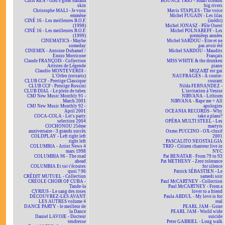
Chris REA - God's great banana
BOUNCE TRIO - Small streams
skin
big rivers
Christophe MALI - Je vous
Mavis STAPLES - The voice
emmène
Michel FUGAIN - Les lilas
CINÉ 16 - Les meilleures B.O.F.
(inédit)
(1998)
Michel JONASZ - Pôle Ouest
CINÉ 16 - Les meilleures B.O.F.
Michel POLNAREFF - Les
(1999)
premières années
CINEMATICS - Maybe
Michel SARDOU - Être et ne
someday
pas avoir été
CINEMIX - Antoine Duhamel /
Michel SARDOU - Maudits
Ennio Morricone
Français
Claude FRANÇOIS - Collection
MISS WHITE & the drunken
Artistes de Légende
piano
Claudio MONTEVERDI -
MOZART est gai
L'Orfeo (extraits)
NAUFRAGÉS - À contre-
CLUB CCF - Prestige Classique
courant
CLUB CCF - Prestige Rossini
Nilda FERNANDEZ -
CLUB DIAL - Le plein de tubes
L'invitation à Venise
CMJ New Music Monthly 91 -
NIRVANA - Lithium
March 2001
NIRVANA - Rape me + All
CMJ New Music Monthly 92 -
apologies
April 2001
OCEANIA RECORDS - Why
COCA-COLA - Let's party
take a plane?
selection 2004
OPÉRA MULTI STEEL - Les
COCHONOU 25ème
martyrs
anniversaire - 3 grands succès
Oxmo PUCCINO - OX-clusif
COLDPLAY - Left right left
2001
right left
PASCALITO NEOSTALGIA
COLUMBIA - Artist News 4
TRIO - Citizen chanteur live in
mars 1998
NYC
COLUMBIA 96 - The road
Pat BENATAR - From 79 to 93
ahead
Pat METHENY - Zero tolerance
COLUMBIA Et toi t'écoutes
for silence
quoi ? 96
Patrick SÉBASTIEN - Le
CRÉDIT MUTUEL - Collection
samedi soir
CRÉOLE CHOIR OF CUBA -
Paul McCARTNEY - Collection
Tande-la
Paul McCARTNEY - From a
CYRIUS - Le sang des roses
lover to a friend
DÉCOUVREZ-LES AVANT
Paula ABDUL - My love is for
LES AUTRES volume 4
real
DANCE PARTY - le meilleur de
PEARL JAM - Gone
la Dance
PEARL JAM - World wide
Daniel LAVOIE - Docteur
suicide
tendresse
Peter GABRIEL - Long walk