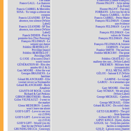
The flame
d'habitude [Claude François]
France GALL - La chanson
Florent PAGNY - Jolie môme
d'Azima
[Léo Ferré]
Francis CABREL & Mercedes
Florent PAGNY - Tue-moi
SOSA - Yo vengo a ofrecer mi
FORBANS - Lève ton ful de là
corazon
Francis CABREL - Je rêve
Francis LEANDRI - EP Ton
Francis CABREL - Petite Marie
absence, ton silence [White
François FELDMAN - Comme
Label]
une évidence
Francis LEANDRI - SP Ton
François FELDMAN - Le p'tit
absence, ton silence [White
cireur
Label]
François FELDMAN - Les
Franck DIDIER - Pour la
valses de Vienne
première fois [Test Pressing]
François FELDMAN - Petit
François FELDMAN - Le
Frank
serpent qui danse
François FELDMAN & Joniece
Frédéric BERTHELOT -
JAMISON - J'ai peur
Privilège [maxi]
Frankie SMITH - The auction
Frédéric BERTHELOT -
Freddie MERCURY - The great
Privilège [SP]
pretender
G-I JOE - (I'm sorry) Don't
Frédéric CHATEAU - Le
worry tonite
malheur des uns... [White Label]
GÉNÉRATION 60 - Hits des
FREEMEN - Military beat
années 60 (1 & 2)
(strumentale)
Gary MOORE - After the war
FULL METAL HITS
Georges BRASSENS - Le
GÉLOU - Salomé E.P. [White
fantôme
Label]
Gérard BLANCHARD - Elle
GAMINE - Le voyage
voulait revoir sa Normandie
GAROU - Je n'attendais que
Gérard BLANCHARD - Rock
vous
Amadour
Gary MOORE - One day
GIANTS OF ROCK - Little
Gary NUMAN - We are glass
Richard & Carl Perkins
[White Label]
GIBSON BROTHERS - Sheela
George MICHAEL - Careless
Gilles VIGNEAULT - I went to
whisper
the market
George MICHAEL - Older
Glenn MEDEIROS - Lonely
Gérard BLANC - Du soleil dans
won't leave me alone
la nuit
GOD'S GIFT - Love to see you
GETZ/GILBERTO - The girl
cry (1304)
from Ipanema
GOD'S GIFT - Love to see you
Gilbert BÉCAUD - Désirée
cry (1314)
GIPSY KINGS - Djobi, djoba
GOD'S GIFT - Would you do
GOGOL 1er - Voilà des paroles
that for me [White Label]
faciles à comprendre
GRUNDIG/DECCA - Concours
GOLD - Laissez-nous chanter