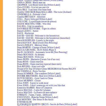
CHER - Gypsys, tramps and thieves [White Label]
CHINA CRISIS - Black man ray
CHOPPER - Lili/Heidi bleib blu [White Label]
Chris EVERS - Ce n'est pas une vie
Chris REA - I can hear your heart beat
Chubby CHECKER/Hank BALLARD - The twist [Acétate]
CINDERELLA - Nobody's fool
Claudia BRÜCKEN - Absolute
COLL - Pretty little girl [White Label]
COLUCHE - La politique (revue de presse)
DADJE MEETING TIME - Ybo libo
DALIDA - Gigi in paradisco
DAN REED NETWORK - Tiger in a dress
Daniel LEDUC - Soleil
DAVE - Hurlevent
DAVID + DAVID - Welcome to the boomtown
DAVID + DAVID - Welcome to the boomtown [monoface]
David KNOPFLER - Lonely is the night
David KOVEN - Bord à bord [Test Pressing]
David LINDLEY - Mercury blues
Dean MARTIN - Change of heart [White Label]
DECCA/GRUNDIG - Hi-Fi Stéréo Phase 4
Dee D. JACKSON - Automatic lover 88 [Test Pressing]
Démis ROUSSOS - So dreamy
Démis ROUSSOS - With you
Denis PEPIN - Marinette (j'avais l'air d'un con)
Diana ROSS - Chain reaction
Diana ROSS - Chain reaction (special dance mix)
Dick RIVERS - Ainsi soit-elle
Disque d'Or Top 50 biface Glenn MEDEIROS & Florent PAGNY
DO VISSINGA - Porto Vecchio
Donna SUMMER - The wanderer [White Label]
DOOBIE BROTHERS - Real love [White Label]
DUTCH DIESEL - Goin' back to China
Elliott MURPHY - Closer
Elton JOHN - Easier to walk away
Elton JOHN - I don't wanna go on with you like that
Emmylou HARRIS - Rose of Cimarron
Enrico MACIAS - 2 ailes & 3 plumes
Enrico MACIAS - La France de mon enfance
ENRIQUÉ - J'aime, J'aime... [dédicacé]
ENZO ENZO - Blanche Neige [White Label]
Erik MONTRY - Des fleurs et des fusils
ETHNIKOLOR
F.LEMARQUE/MARTIN CIRCUS - Succès de Paris [White Label]