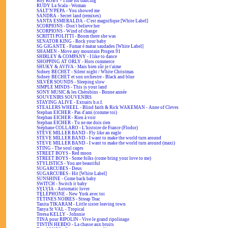
Roy ROBY - Time for dancing
RUDY La Scala - Woman
SALT'N'PEPA - You showed me
SANDRA - Secret land (remixes)
SANTA ESMERALDA - C'est magnifique [White Label]
SCORPIONS - Don't believe her
SCORPIONS - Wind of change
SCRITTI POLITTI - Boom there she was
SENATOR KING - Rock your baby
SG GIGANTE - Fumar é matar saudades [White Label]
SHAMEN - Move any mountain Progen 91
SHIRLEY & COMPANY - I like to dance
SHOPPING AT ORLY - Hors commerce
SHUKY & AVIVA - Mais bien sûr je t'aime
Sidney BECHET - Silent night / White Christmas
Sidney BECHET et son orchestre - Black and blue
SILVER SOUNDS - Sleeping slow
SIMPLE MINDS - This is your land
SONY MUSIC & les Chérubins - Bonne année
SOUVENIRS SOUVENIRS
STAYING ALIVE - Extraits b.o.f.
STEALERS WHEEL - Blind faith & Rick WAKEMAN - Anne of Cleves
Stephan EICHER - Pas d'ami (comme toi)
Stephan EICHER - Rien à voir
Stephan EICHER - Tu ne me dois rien
Stéphane COLLARO - L'histoire de France (Flodor)
STEVE MILLER BAND - Fly like an eagle
STEVE MILLER BAND - I want to make the world turn around
STEVE MILLER BAND - I want to make the world turn around (maxi)
STING - The soul cages
STREET BOYS - Red moon
STREET BOYS - Some folks (come bring your love to me)
STYLISTICS - You are beautiful
SUGARCUBES - Deus
SUGARCUBES - Hit [White Label]
SUNSHINE - Come back baby
SWITCH - Switch it baby
SYLVIA - Automatic lover
TÉLÉPHONE - New York avec toi
TÉTINES NOIRES - Streap Teac
Tanita TIKARAM - Little sister leaving town
Tanya St VAL - Tropical
Teresa KELLY - Johnnie
TINA pour RIPOLIN - Vive le grand ripolinage
TINTIN HEBDO - La chasse aux bruits