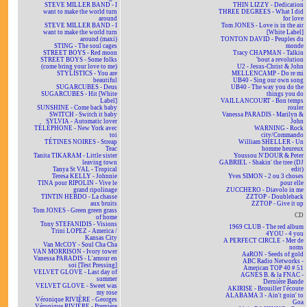
STEVE MILLER BAND - I
THIN LIZZY - Dedication
want to make the world turn
THREE DEGREES - What I did
around
for love
STEVE MILLER BAND - I
Tom JONES - Love is in the air
want to make the world turn
[White Label]
around (maxi)
TONTON DAVID - Peuples du
STING - The soul cages
monde
STREET BOYS - Red moon
Tracy CHAPMAN - Talkin
STREET BOYS - Some folks
'bout a revolution
(come bring your love to me)
U2 - Jesus-Christ & John
STYLISTICS - You are
MELLENCAMP - Do re mi
beautiful
UB40 - Sing our own song
SUGARCUBES - Deus
UB40 - The way you do the
SUGARCUBES - Hit [White
things you do
Label]
VAILLANCOURT - Bon temps
SUNSHINE - Come back baby
rouler
SWITCH - Switch it baby
Vanessa PARADIS - Marilyn &
SYLVIA - Automatic lover
John
TÉLÉPHONE - New York avec
WARNING - Rock
toi
city/Commando
TÉTINES NOIRES - Streap
William SHELLER - Un
Teac
homme heureux
Tanita TIKARAM - Little sister
Youssou N'DOUR & Peter
leaving town
GABRIEL - Shakin' the tree (DJ
Tanya St VAL - Tropical
edit)
Teresa KELLY - Johnnie
Yves SIMON - 2 ou 3 choses
TINA pour RIPOLIN - Vive le
pour elle
grand ripolinage
ZUCCHERO - Diavolo in me
TINTIN HEBDO - La chasse
ZZTOP - Doubleback
aux bruits
ZZTOP - Give it up
Tom JONES - Green green grass
CD
of home
Tony STEFANIDIS - Visions
1969 CLUB - The red album
Trini LOPEZ - America /
4YOU - 4 you
Kansas City
A PERFECT CIRCLE - Mer de
Van McCOY - Soul Cha Cha
noms
VAN MORRISON - Ivory tower
AaRON - Seeds of gold
Vanessa PARADIS - L'amour en
ABC Radio Networks -
soi [Test Pressing]
American TOP 40 # 51
VELVET GLOVE - Last day of
AGNÈS B. & la FNAC -
summer
Dernière Bande
VELVET GLOVE - Sweet was
AKIRISE - Brouiller l'écoute
my rose
ALABAMA 3 - Ain't goin' to
Véronique RIVIÈRE - Georges
Goa
Véronique RIVIÈRE - Première