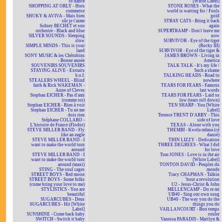
to dance
[White Label]
SHOPPING AT ORLY - Hors
STONE ROSES - What the
commerce
world is waiting for / Fools
SHUKY & AVIVA - Mais bien
gold
sûr je t'aime
STRAY CATS - Bring it back
Sidney BECHET et son
again
orchestre - Black and blue
SUPERTRAMP - Don't leave me
SILVER SOUNDS - Sleeping
now
slow
SURVIVOR - Eye of the tiger
SIMPLE MINDS - This is your
(Rocky III)
land
SURVIVOR - Eye of the tiger &
SONY MUSIC & les Chérubins
JAMES BROWN - Living in
- Bonne année
America
SOUVENIRS SOUVENIRS
TALK TALK - It's my life /
STAYING ALIVE - Extraits
Such a shame
b.o.f.
TALKING HEADS - Road to
STEALERS WHEEL - Blind
nowhere
faith & Rick WAKEMAN -
TEARS FOR FEARS - Famous
Anne of Cleves
last words
Stephan EICHER - Pas d'ami
TEARS FOR FEARS - Laid so
(comme toi)
low (tears roll down)
Stephan EICHER - Rien à voir
TEN SHARP - You [White
Stephan EICHER - Tu ne me
Label]
dois rien
Terence TRENT D'ARBY - This
Stéphane COLLARO -
side of love
L'histoire de France (Flodor)
TEXAS - Alone with you
STEVE MILLER BAND - Fly
THEMBI - Kwela mfana (cé
like an eagle
dansé)
STEVE MILLER BAND - I
THIN LIZZY - Dedication
want to make the world turn
THREE DEGREES - What I did
around
for love
STEVE MILLER BAND - I
Tom JONES - Love is in the air
want to make the world turn
[White Label]
around (maxi)
TONTON DAVID - Peuples du
STING - The soul cages
monde
STREET BOYS - Red moon
Tracy CHAPMAN - Talkin
STREET BOYS - Some folks
'bout a revolution
(come bring your love to me)
U2 - Jesus-Christ & John
STYLISTICS - You are
MELLENCAMP - Do re mi
beautiful
UB40 - Sing our own song
SUGARCUBES - Deus
UB40 - The way you do the
SUGARCUBES - Hit [White
things you do
Label]
VAILLANCOURT - Bon temps
SUNSHINE - Come back baby
rouler
SWITCH - Switch it baby
Vanessa PARADIS - Marilyn &