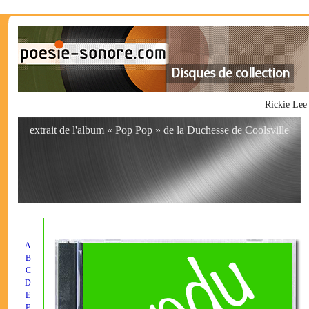
Rickie Lee
extrait de l'album « Pop Pop » de la Duchesse de Coolsville
A
B
C
D
E
F