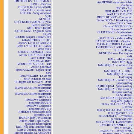
FREDERICKS + GOLDMAN +
Art MENGO - interview Alain
JONES - Des vies
Gardinier
FRENCH B - La vie est belle
BJÖRK - Post
GAY DAD - Leisure noise
BOB MARLEY & THE
GEFFEN - Swag American
WAILERS 1967-1972
Style
BRICE DE NICE - J't'ai cassé !
GENERIC
Céline DION - 1 fille & 4 types
GLÜCKLICH SAMPLER (New
Céline DION - D'eux
Beetle Cabriolet)
Christian BOURGEOIS -
GMF - Bonus famille
Disque Bayard n°1
GOLD JAZZ - 12 grands noms
CLUB TINNIE - Mystérieuses
du jazz
rencontres
GOOOM sampler summer 2003
DAFT PUNK - Vidéo medley
GRAMOPHONE 01/10 -
DANDY WARHOLS - Smoke it
Andrew Litton on Gershwin
DARGAUD BOOX 1 - Canal+
Grant Lee BUFFALO - Honey
FREDERICKS + GOLDMAN +
don't think
JONES - Rouge
GROOVE ARMADA - Easy
GENESIS Live - The way we
Gustav LEONHARDT joue
walk
Louis COUPERIN
IAM - Je danse le mia
HANDSOME BOY
IGGY POP - Iggy
MODELING SCHOOL - The
JAMIROQUAI - Corner of the
world's gone mad
earth
Hector ZAZOU - Lights in the
JAMIROQUAI - Little L
dark
JAMIROQUAI - Love
Hervé VILARD - La vie est
foolosophy
belle, le monde est beau
JAMIROQUAI - Return of the
Hildegard von BINGEN - O vis
space cowboy
aeternitatis
JAMIROQUAI - Space cowboy
HMNEWS Collection automne
JAMIROQUAI - The return of
hiver 2010
the space cowboy
HMNEWS Collection automne
JAZZ Masters
hiver 2011
Jean RICHARD présente les
HMNEWS Collection
loups (PIF gadget)
printemps été 2010
Johnny HALLYDAY - PLV
HMNEWS Collection
L'attente
printemps été 2012
Johnny HALLYDAY - Retiens
HMNEWS Nouveautés août
la nuit (parfum + CD)
décembre 2009
Julie ZENATTI - Je voudrais
HONDA HRV Joy Machine
que tu me consoles
Hubert-Félix THIÉFAINE -
Julie ZENATTI - L'amour suffit
Scandale mélancolique
LAVERIE de FAMILLE - Le
IAM - Nés sous la même étoile
best of saison 2
iJazz @ London Jazz Festival
Lisa DOBY - Live @ WYB7
incontournables CLASSIQUES