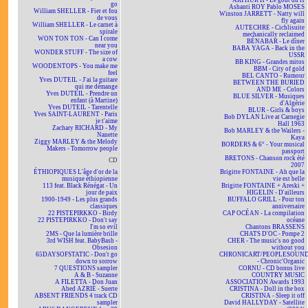
ARTHUR H - Le goût du H
go
Ashanti ROY Pablo MOSES
William SHELLER - Fier et fou
Winston JARRETT - Natty will
de vous
fly again
William SHELLER - Le carnet à
AUTECHRE - Cichlisuite
spirale
mechanically reclaimed
WON TON TON - Can I come
BÉNABAR - Le dîner
near you
BABA YAGA - Back in the
WONDER STUFF - The size of
USSR
a cow
BB KING - Grandes mitos
WOODENTOPS - You make me
BBM - City of gold
feel
BEL CANTO - Rumour
Yves DUTEIL - J'ai la guitare
BETWEEN THE BURIED
qui me démange
AND ME - Colors
Yves DUTEIL - Prendre un
BLUE SILVER - Musiques
enfant (à Martine)
d'Algérie
Yves DUTEIL - Tarentelle
BLUR - Girls & boys
Yves SAINT-LAURENT - Paris
Bob DYLAN Live at Carnegie
je t'aime
Hall 1963
Zachary RICHARD - My
Bob MARLEY & the Wailers -
Nanette
Kaya
Ziggy MARLEY & the Melody
BORDERS & 6° - Your musical
Makers - Tomorrow people
passport
BRETONS - Chanson rock été
CD
2007
ÉTHIOPIQUES L'âge d'or de la
Brigitte FONTAINE - Ah que la
musique éthiopienne
vie est belle
113 feat. Black Rénégat - Un
Brigitte FONTAINE + Areski +
jour de paix
HIGELIN - D'ailleurs
1900-1949 - Les plus grands
BUFFALO GRILL - Pour ton
classiques
anniversaire
22 PISTEPIRKKO - Birdy
CAP OCÉAN - La compilation
22 PISTEPIRKKO - Don't say
océane
I'm so evil
Chantons BRASSENS
2MS - Que la lumière brille
CHATS D'OC - Pompe 2
3rd WISH feat. BabyBash -
CHER - The music's no good
Obsesion
without you
65DAYSOFSTATIC - Don't go
CHRONICART/PEOPLESOUN
down to sorrow
- Chronic'Organic
7 QUESTIONS sampler
CORNU - CD bonus live
A & B - Suzanne
COUNTRY MUSIC
A FILETTA - Don Juan
ASSOCIATION Awards 1993
Abed AZRIÉ - Suerte
CRISTINA - Doll in the box
ABSENT FRIENDS 4 track CD
CRISTINA - Sleep it off
sampler
David HALLYDAY - Satellite