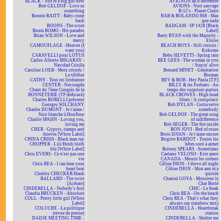
BLACK - You're a big girl now
AVIGNON au 8 décembre
Bob GELDOF - Love or
AVIONS - Nuit sauvage
something
B-52's - Planet Claire
Bonnie RAITT - Baby come
BAB & ROLANDO 808 - Mas
back
que nada
BOONS - The score
BADGAM - SP 1428 [Black
Boum BOMO - Hit-parades
Label]
Brian WILSON - Love and
Barry RYAN with the Majority -
mercy
Eloïse
CAMOUFLAGE - Heaven (I
BEACH BOYS - Still cruisin /
want you)
Kokomo
CARAVELLI pour LOTUS
Bebu SILVETTI - Spring rain
Carlos Alberto IRIGARAY -
BEE GEES - The woman in you
Navidad Criolla
/ Stayin' alive
Caroline LOEB - Mots croisés /
Bernard MINET - Génération
Le téléfon
Bioman
CATHY - Tout est littérature
BEV & BOB - Hey Paula [T.P.]
CENTER - Navsiegda
BILLY & les Forbans - Au
Chant du 7ème Congrès de la
temps des surprises-parties
BONNETERIE (TP dédicacé)
BLACK CROWES - High head
Charles BORELLI présente
blues / A conspiracy
Georges SOLCHANY
Bob DYLAN - Gotta serve
Charles DUMONT - Je t'aime /
somebody
Nuit blanche à Honfleur
Bob GELDOF - The great song
Charlie SPAHN - Loving you,
of indifference
loving me
Bob SEGER - The fire inside
CHER - Gypsys, tramps and
BON JOVI - Bed of roses
thieves [White Label]
Boris DJIAN - Je t'aime encore
CHINA CRISIS - Black man ray
Brigitte BARDOT - Toutes les
CHOPPER - Lili/Heidi bleib
bêtes sont à aimer
blu [White Label]
Britney SPEARS - Sometimes
Chris EVERS - Ce n'est pas une
Caetano VELOSO - Este amor
vie
CANADA - Mourir les sirènes
Chris REA - I can hear your
Céline DION - I drove all night
heart beat
Céline DION - Mon ami m'a
Chubby CHECKER/Hank
quittée
BALLARD - The twist
Chantal GOYA - Monsieur le
[Acétate]
Chat Botté
CINDERELLA - Nobody's fool
CHIC - Le freak
Claudia BRÜCKEN - Absolute
Chris REA - On the beach
COLL - Pretty little girl [White
Chris REA - That's what they
Label]
always say (rainbow mix)
COLUCHE - La politique
CINDERELLA - Heartbreak
(revue de presse)
station
DADJE MEETING TIME -
CINDERELLA - Shelter me