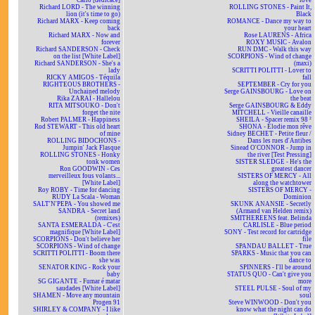
Carlo [dédicacé]
love
Richard LORD - The winning
ROLLING STONES - Paint It,
lion (it's time to go)
Black
Richard MARX - Keep coming
ROMANCE - Dance my way to
back
your heart
Richard MARX - Now and
Rose LAURENS - Africa
forever
ROXY MUSIC - Avalon
Richard SANDERSON - Check
RUN DMC - Walk this way
on the list [White Label]
SCORPIONS - Wind of change
Richard SANDERSON - She's a
(maxi)
lady
SCRITTI POLITTI - Lover to
RICKY AMIGOS - Téquila
fall
RIGHTEOUS BROTHERS -
SEPTEMBER - Cry for you
Unchained melody
Serge GAINSBOURG - Love on
Rika ZARAÏ - Hallelou
the beat
RITA MITSOUKO - Don't
Serge GAINSBOURG & Eddy
forget the nite
MITCHELL - Vieille canaille
Robert PALMER - Happiness
SHEILA - Spacer remix 98 ²
Rod STEWART - This old heart
SHONA - Elodie mon rêve
of mine
Sidney BECHET - Petite fleur /
ROLLING BIDOCHONS -
Dans les rues d'Antibes
Jumpin' Jack Flasque
Sinead O'CONNOR - Jump in
ROLLING STONES - Honky
the river [Test Pressing]
tonk women
SISTER SLEDGE - He's the
Ron GOODWIN - Ces
greatest dancer
merveilleux fous volants...
SISTERS OF MERCY - All
[White Label]
along the watchtower
Roy ROBY - Time for dancing
SISTERS OF MERCY -
RUDY La Scala - Woman
Dominion
SALT'N'PEPA - You showed me
SKUNK ANANSIE - Secretly
SANDRA - Secret land
(Armand van Helden remix)
(remixes)
SMITHEREENS feat. Belinda
SANTA ESMERALDA - C'est
CARLISLE - Blue period
magnifique [White Label]
SONY - Test record for cartridge
SCORPIONS - Don't believe her
file
SCORPIONS - Wind of change
SPANDAU BALLET - True
SCRITTI POLITTI - Boom there
SPARKS - Music that you can
she was
dance to
SENATOR KING - Rock your
SPINNERS - I'll be around
baby
STATUS QUO - Can't give you
SG GIGANTE - Fumar é matar
more
saudades [White Label]
STEEL PULSE - Soul of my
SHAMEN - Move any mountain
soul
Progen 91
Steve WINWOOD - Don't you
SHIRLEY & COMPANY - I like
know what the night can do