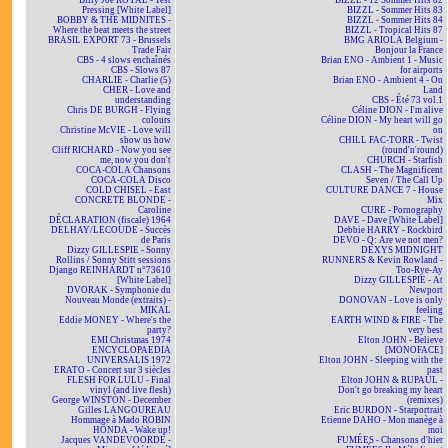
Billy Joe ROYAL - Test
BIZZL - 12 Sommer Hits 82
Pressing [White Label]
BIZZL - Sommer Hits 83
BOBBY & THE MIDNITES -
BIZZL - Sommer Hits 84
Where the beat meets the street
BIZZL - Tropical Hits 87
BRASIL EXPORT 73 - Brussels
BMG ARIOLA Belgium -
Trade Fair
Bonjour la France
CBS - 4 slows enchaînés
Brian ENO - Ambient 1 - Music
CBS - Slows 87
for airports
CHARLIE - Charlie (5)
Brian ENO - Ambient 4 - On
CHER - Love and
Land
understanding
CBS - Été 73 vol.1
Chris DE BURGH - Flying
Céline DION - I'm alive
colours
Céline DION - My heart will go
Christine McVIE - Love will
on
show us how
CHILL FAC-TORR - Twist
Cliff RICHARD - Now you see
(round'n'round)
me, now you don't
CHURCH - Starfish
COCA-COLA Chansons
CLASH - The Magnificent
COCA-COLA Disco
Seven / The Call Up
COLD CHISEL - East
CULTURE DANCE 7 - House
CONCRETE BLONDE -
Mix
Caroline
CURE - Pornography
DÉCLARATION (fiscale) 1964
DAVE - Dave [White Label]
DELHAY/LECOUDE - Succès
Debbie HARRY - Rockbird
de Paris
DEVO - Q: Are we not men?
Dizzy GILLESPIE - Sonny
DEXYS MIDNIGHT
Rollins / Sonny Stitt sessions
RUNNERS & Kevin Rowland -
Django REINHARDT n°73610
Too-Rye-Ay
[White Label]
Dizzy GILLESPIE - At
DVORAK - Symphonie du
Newport
Nouveau Monde (extraits) -
DONOVAN - Love is only
MIKAL
feeling
Eddie MONEY - Where's the
EARTH WIND & FIRE - The
party?
very best
EMI Christmas 1974
Elton JOHN - Believe
ENCYCLOPAEDIA
[MONOFACE]
UNIVERSALIS 1972
Elton JOHN - Sleeping with the
ERATO - Concert sur 3 siècles
past
FLESH FOR LULU - Final
Elton JOHN & RUPAUL -
vinyl (and live flesh)
Don't go breaking my heart
George WINSTON - December
(remixes)
Gilles LANGOUREAU
Eric BURDON - Starportrait
Hommage à Mado ROBIN
Etienne DAHO - Mon manège à
HONDA - Wake up!
moi
Jacques VANDEVOORDE -
FUMÉES - Chansons d'hier