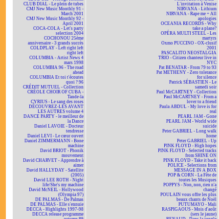
CLUB DIAL - Le plein de tubes
L'invitation à Venise
CMJ New Music Monthly 91 -
NIRVANA - Lithium
March 2001
NIRVANA - Rape me + All
CMJ New Music Monthly 92 -
apologies
April 2001
OCEANIA RECORDS - Why
COCA-COLA - Let's party
take a plane?
selection 2004
OPÉRA MULTI STEEL - Les
COCHONOU 25ème
martyrs
anniversaire - 3 grands succès
Oxmo PUCCINO - OX-clusif
COLDPLAY - Left right left
2001
right left
PASCALITO NEOSTALGIA
COLUMBIA - Artist News 4
TRIO - Citizen chanteur live in
mars 1998
NYC
COLUMBIA 96 - The road
Pat BENATAR - From 79 to 93
ahead
Pat METHENY - Zero tolerance
COLUMBIA Et toi t'écoutes
for silence
quoi ? 96
Patrick SÉBASTIEN - Le
CRÉDIT MUTUEL - Collection
samedi soir
CRÉOLE CHOIR OF CUBA -
Paul McCARTNEY - Collection
Tande-la
Paul McCARTNEY - From a
CYRIUS - Le sang des roses
lover to a friend
DÉCOUVREZ-LES AVANT
Paula ABDUL - My love is for
LES AUTRES volume 4
real
DANCE PARTY - le meilleur de
PEARL JAM - Gone
la Dance
PEARL JAM - World wide
Daniel LAVOIE - Docteur
suicide
tendresse
Peter GABRIEL - Long walk
Daniel LEVI - Le cœur ouvert
home
Daniel ZIMMERMANN - Bone
Peter GABRIEL - Up
machine
PINK FLOYD - High hopes
David BRIOT - Phonik
PINK FLOYD - Selected tracks
mouvement
from SHINE ON
David CHARVET - Apprendre à
PINK FLOYD - Take it back
aimer
POLICE - Selections from
David HALLYDAY - Satellite
MESSAGE IN A BOX
(2005)
POP & CORN - La Fête de
David LEE ROTH - Night
toutes les Musiques
life/She's my machine
POPPYS - Non, non, rien n'a
David McNEIL - Hollywood
changé
(Olympia 97)
POULAIN vous offre les plus
DE PALMAS - De Palmas
beaux chants de Noël
DE PALMAS - Elle s'ennuie
PUTUMAYO - Mali
DECCA - Highlights 1997-98
RASPIGAOUS - Mois d'août
DECCA release programme
(sers le jaune)