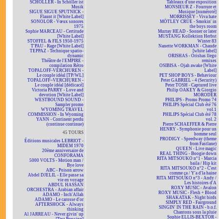
SCHÖLLER - In Schöller ist
Tableaux d'une exposition
Musik
MONSIEUR Z - Fourrure et
SIGUE SIGUE SPUTNICK -
Musique [numéroté]
Flaunt it [White Label]
MORRISSEY - Viva hate
SONOLOR - Vœux sonores
MÖTLEY CRÜE - Smokin' in
1975
the boys room
Sophie MARCEAU - Certitude
Murray HEAD - Sooner or later
[White Label]
MUSTANG Kollektion Herbst
STOFFEL & FILS 1950-1975
Winter 83
T'PAU - Rage [White Label]
Nanette WORKMAN - Chaude
TEPPAZ - Technique spatio-
[white label]
dynamic
ORISHAS - Orishas llego
Théâtre de l'EMPIRE -
remixes
compilation Rétro
OSIBISA - Ojah awake [White
TOPALOFF-VERCHUREN -
Label]
Le couple idéal [TP/WL]
PET SHOP BOYS - Behaviour
TOPALOFF~VERCHUREN -
Peter GABRIEL - 4 (Security)
Le couple idéal [dédicacé]
Peter TOSH - Captured live
Victoria PARRY - Love and
Philip OAKEY & Giorgio
devotion [White Label]
MORODER
WESTBOUND SOUND -
PHILIPS - Promo Promo 74
Sampler promo
PHILIPS Spécial Club été 76
WYOMING TRAVEL
vol.1
COMMISSION - In Wyoming
PHILIPS Spécial Club été 78
YANN - Continent perdu
vol. 2
(continue continue)
Pierre SCHAEFFER & Pierre
HENRY - Symphonie pour un
45 TOURS
homme seul
PRODIGY - Speedway (theme
Éditions musicales LEBRIOT -
from Fastlane)
MIDEM 1970
QUEEN - Live magic
20ème anniversaire de
REAL THING - Boogie down
CONFORAMA
RITA MITSOUKO n°1 - Marcia
5000 VOLTS - Motion man /
baila / Hip kit
Bye love
RITA MITSOUKO n°2 - C'est
ABC - Poison arrow
comme ça / Y'a d'la haine
Abdel DJELIL - Elle passe sa
RITA MITSOUKO n°3 - Andy /
vie en voyage
Les histoires d'A
ABDUL HASSAN
ROXY MUSIC - Avalon
ORCHESTRA - Arabian affair
ROXY MUSIC - Flesh + Blood
ADAMO - Inch'Allah
SHAKATAK - Night birds
ADAMO - Le carosse d'or
SIMPLY RED - Fairground
AFTERSHOCK - Always
SINGIN' IN THE RAIN - b.o.f.
thinking
Chantons sous la pluie
Al JARREAU - Never givin' up
Sophie ELLIS-BEXTOR -