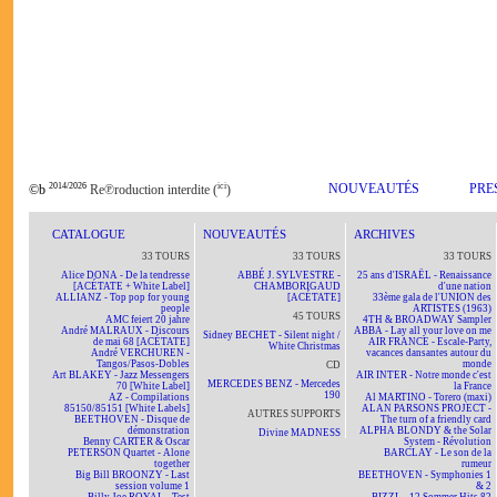
2014/2026
ici
NOUVEAUTÉS
PRE
©b
Re℗roduction interdite (
)
CATALOGUE
NOUVEAUTÉS
ARCHIVES
33 TOURS
33 TOURS
33 TOURS
Alice DONA - De la tendresse
ABBÉ J. SYLVESTRE -
25 ans d'ISRAËL - Renaissance
[ACÉTATE + White Label]
CHAMBORIGAUD
d'une nation
ALLIANZ - Top pop for young
[ACÉTATE]
33ème gala de l'UNION des
people
ARTISTES (1963)
45 TOURS
AMC feiert 20 jahre
4TH & BROADWAY Sampler
André MALRAUX - Discours
ABBA - Lay all your love on me
Sidney BECHET - Silent night /
de mai 68 [ACÉTATE]
AIR FRANCE - Escale-Party,
White Christmas
André VERCHUREN -
vacances dansantes autour du
Tangos/Pasos-Dobles
monde
CD
Art BLAKEY - Jazz Messengers
AIR INTER - Notre monde c'est
MERCEDES BENZ - Mercedes
70 [White Label]
la France
190
AZ - Compilations
Al MARTINO - Torero (maxi)
85150/85151 [White Labels]
ALAN PARSONS PROJECT -
AUTRES SUPPORTS
BEETHOVEN - Disque de
The turn of a friendly card
démonstration
ALPHA BLONDY & the Solar
Divine MADNESS
Benny CARTER & Oscar
System - Révolution
PETERSON Quartet - Alone
BARCLAY - Le son de la
together
rumeur
Big Bill BROONZY - Last
BEETHOVEN - Symphonies 1
session volume 1
& 2