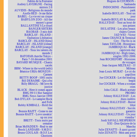
Fables de la Fontaine
Hugues de COURSON -
Audrey LAVERGNE - Facing
Sankanda
mirrors 2.0
INDOCHINE - Punishment
AUVIDIS - Religions du monde
park
Axelle RED - Je me fâche
Isabelle BOULAY - Tout un
BABEL - La vie est un cirque
jour
BABYLON ZOO - All the
Isabelle BOULAY & Johnny
money's gone
HALLYDAY - Tout au bout de
BALLANTINE'S Le rituel
nos peines
BANGER SISTERS
ISULATINE - Les plus beaux
BAOBAB - 3 mix dub
chants Corses
BARCLAY - ISLAND -
JAD WIO - Victor
Opération Libération
James CHANCE & Terminal
BARCLAY - ISLAND [bleu]
City - The fix is in
BARCLAY - ISLAND [crème]
James TAYLOR - Hourglass
BARCLAY - ISLAND [orange]
JAMIROQUAI - Black
BARCLAY - Tous les talents du
capricorn day
monde 2
JAMIROQUAI - High times,
BATOFAR cherche Tokyo -
singles 1992-2006
Paris 7-16 décembre 2001
Jean ROCHEFORT - Histoires
BAYARD MUSIQUE - Chants
de voyages
sacrés
Jean-Jacques MILTEAU - JJ
BBM - Where in the world (edit)
Milteau
Béatrice URIA-MONZON -
Jean-Louis MURAT - Le cri du
Carmen
papillon
BETTY BOOP - 1001 nuits
Joe COCKER - Let the healing
Bill DERAIME - Qui a bu
begin
Billy BRAGG - Mr love &
Joe COCKER - When a woman
justice
cries
BLACK - Here it comes again
John CALE - Black acetate
BMG 99/11 Hot Sampler
PROMO
BMG News Janvier 1999
Johnny HALLYDAY - Les
Bob DYLAN - Le sampler Rock
duos inédits
and Folk
Johnny HALLYDAY - Rester
Bobby KIMBALL - Hold the
libre
line
Johnny HALLYDAY - Succès
Bonnie RAITT - Come to me
garantis
Bonnie RAITT - Love sneakin'
Johnny HALLYDAY - Un jour
up on you
viendra ²
BRETT - Trois nuits par
Jordi SAVALL/HESPERION
semaine
XXI - Don Quijote de la
Brian McFADDEN - Real to me
Mancha
Brock LANDARS - S.M.D.U.
Julie ZENATTI - À quoi ça sert
Bruno COULAIS - B.O.F. Les
Julie ZENATTI - Mon ami pour
Choristes
la vie