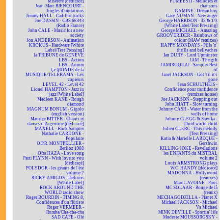
Miserere [dédicacé]
FUMÉES II - Mélodies et
Jean-Marc BIENCOURT -
chansons
Jingles d'imitations
GAMINE - Dream boy
Jimmy HALL - Cadillac tracks
Gary NUMAN - New anger
Joe DASSIN - CBS 66343
George HARRISON - 33 & 1/3
(Radio France)
[White Label/Test Pressing]
John CALE - Music for a new
George MICHAEL - Amazing
society
GROOVERIDER - Rainbows of
Jon ANDERSON - Animation
colour (MAW remixes)
KROKUS - Hardware [White
HAPPY MONDAYS - Pills 'n'
Label/Test Pressing]
thrills and bellyaches
la TRIBUNE de GENÈVE
Ian DURY - Lord Upminster
LBS - Action
JAM - The gift
LBS - Aurum
JAMIROQUAI - Sampler Best
Le MONDE de la
of
MUSIQUE/TÉLÉRAMA - Les
Janet JACKSON - Got 'til it's
copieurs
gone
LEVEL 42 - Level 42
Jean SCHULTHEIS -
Lionel HAMPTON - Jazz in
Confidence pour confidence
jazz [White Label]
(remixes house)
Madleen KANE - Rough
Joe JACKSON - Stepping out
diamond
John HIATT - Slow turning
MAGNUM BONUM - Gigolo
Johnny CASH - Water from the
(english version)
wells of home
Maurice BITTER - Chants et
Johnny CLEGG & Savuka -
danses d'Argentine [dédicacé]
Third world child
MAXELL - Rock Sampler
Julien CLERC - This melody
Nathalie CARDONE -
[Test Pressing]
Populaire
Katia & Marielle LABEQUE -
O.P.R. MONTPELLIER -
Gershwin
Berlioz 1988
KILLING JOKE - Revelations
Ofra HAZA - Love song
les ENFANTS du MISTRAL
Patti FLYNN - With love to you
volume 2
[dédicacé]
Louis ARMSTRONG plays
POLYDOR - les géants de l'été
W.C. HANDY [dédicacé]
volume 2
MADONNA - Hollywood
RICKY AMIGOS - Delirios
(remixes)
[White Label]
Marc LAVOINE - Paris
ROCK AROUND THE
MC SOLAAR - Bouge de là
WORLD radio show
(remix)
Roger BOURDIN - TIMING 8,
MECHAGODZILLA - Planet X
Confidences d'un flûtiste
Michael JACKSON - Michael
Roger VERMEER -
Vs Michael
Rumba/Cha-cha-cha
MINK DEVILLE - Sportin' life
SAD CAFÉ - Olé
Modeste MOUSSORGSKY -