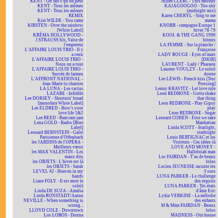
KENT - On fait c'qu'on peut
Julien CLERC - This melody
KENT - Tous les mômes
KAJAGOOGOO - Too shy
KENT - Tous les mômes
(midnight mix)
REMIX
Karen CHERYL - Sing to me
Kim WILDE - You came
mama
KIRSTEN - Over the rainbow
KNORR - campagne Europe 1
[White Label]
hiver 78-79
KRÉMA HOLLYWOOD -
KOOL & THE GANG 1990
J.STRAUSS fils, Valse de
hitmix
l'empereur
LA FEMME - Sur la planche /
L'AFFAIRE LOUIS TRIO - Il y
Françoise
a ceux
LADY ROUGE - Eyes of mars
L'AFFAIRE LOUIS TRIO -
[DIOR]
Nous on a tout
LAURENT - Lady / Pharaon
L'AFFAIRE LOUIS TRIO -
Laurent VOULZY - Le soleil
Succès de larmes
donne
L'AFFRONT NATIONAL -
Lee LEWIS - French kiss [Test
Jean-Marie tu charries
Pressing]
LA LUNA - Les cactus
Lenny KRAVITZ - Let love rule
LAZARE - Infidèle
Leon REDBONE - Gotta shake
Lee DORSEY - Shortnin' bread
that thing
[monoface White Label]
Leon REDBONE - Play Gipsy
Lee ELDRED - How's your
play
love life 1&2
Leon REDBONE - Sugar
Lee REED - Ram ram jam
Leonard COHEN - First we take
Lena GOLD - Radio [Blue
Manhattan
Label]
Linda SCOTT - Starlight,
Leonard BERNSTEIN - Gaîté
starbright
Parisienne d'Offenbach
Louis BERTIGNAC et les
les JARDINS de l'OPÉRA -
Visiteurs - Ces idées-là
Meilleurs vœux
LOVE AND MONEY -
les MAX VALENTIN - Les
Halleluiah man
maux dits
Luc FAIRDAN - T'as de beaux
les OBJETS - L'hiver est là
lolos
les OBJETS - Sarah
Lucien JEUNESSE raconte les
LEVEL 42 - Heaven in my
3 ours
hands
LUNA PARKER - Le challenge
Liane FOLY - Il est mort le
des espoirs
soleil
LUNA PARKER - Tes états
Linda DE SUZA - Amalia
d'âme Eric
Linda RONSTADT/Aaron
Lydia VERKINE - La mélodie
NEVILLE - When something is
des enfants
wrong...
M & Mme FAIRDAN - Beaux
LLOYD COLE - Downtown
lolos
Los LOBOS - Donna
MADNESS - Our house