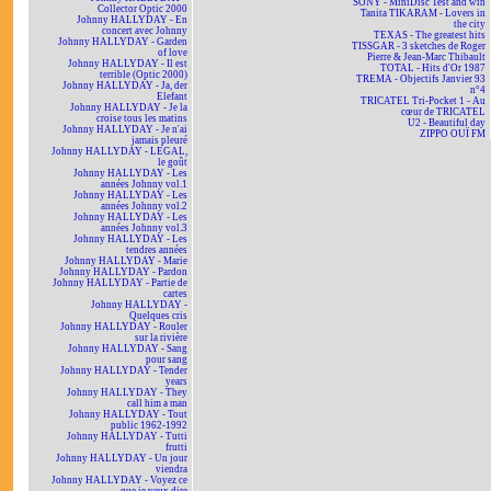
SONY - MiniDisc Test and win
Collector Optic 2000
Tanita TIKARAM - Lovers in
Johnny HALLYDAY - En
the city
concert avec Johnny
TEXAS - The greatest hits
Johnny HALLYDAY - Garden
TISSGAR - 3 sketches de Roger
of love
Pierre & Jean-Marc Thibault
Johnny HALLYDAY - Il est
TOTAL - Hits d'Or 1987
terrible (Optic 2000)
TREMA - Objectifs Janvier 93
Johnny HALLYDAY - Ja, der
n°4
Elefant
TRICATEL Tri-Pocket 1 - Au
Johnny HALLYDAY - Je la
cœur de TRICATEL
croise tous les matins
U2 - Beautiful day
Johnny HALLYDAY - Je n'ai
ZIPPO OUÏ FM
jamais pleuré
Johnny HALLYDAY - LEGAL,
le goût
Johnny HALLYDAY - Les
années Johnny vol.1
Johnny HALLYDAY - Les
années Johnny vol.2
Johnny HALLYDAY - Les
années Johnny vol.3
Johnny HALLYDAY - Les
tendres années
Johnny HALLYDAY - Marie
Johnny HALLYDAY - Pardon
Johnny HALLYDAY - Partie de
cartes
Johnny HALLYDAY -
Quelques cris
Johnny HALLYDAY - Rouler
sur la rivière
Johnny HALLYDAY - Sang
pour sang
Johnny HALLYDAY - Tender
years
Johnny HALLYDAY - They
call him a man
Johnny HALLYDAY - Tout
public 1962-1992
Johnny HALLYDAY - Tutti
frutti
Johnny HALLYDAY - Un jour
viendra
Johnny HALLYDAY - Voyez ce