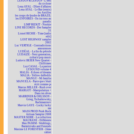
LEFDUP & LEFDUP - L'oeil
du cyclone
Lena AYAL - Dîner d'affaires
Lena AYAL - Le Bar (remix)
les Antilles
les coups de foudre de BRAZIL
les ENFOIRÉS - On ira tous au
paradis
LIMP BIZKIT - Nookie
LINE RECORDS - Der Sampler
31
Lionel RICHIE - Time [radio
edit]
LOST HIGHWAY sampler
2002
Luc VERTIGE - Contradictions
amoureuses
LUDÉAL - La fin du pétrole
LUDAIZE - Next generation,
rythm'n'pop music
Ludovic BEIER New Quartet -
Chilltimes
Luz CASAL - La pasion
LYSOUND volume 4
MALIA - Echoes of dreams
MALIA - Yellow daffodils
MANGU - Mi familia
MANUELA - Parce que c'était
écrit comme ça
Marcus MILLER - Rush over
MARGOT - Manipulation +
Dans tes rêves
MARRINER & OHLSSON -
Grieg, Tschaikowsky,
Rachmaninov
Marvin GAYE - Lucky lucky
me
MASS PROD Punk Rock
Artisan Sampler 2008
MASTER SERIE - La collection
MAURANE - Différente
Max PASHM - Weddings,
Barmitzvahs and Funerals
Maxime LE FORESTIER - 2ème
cahier