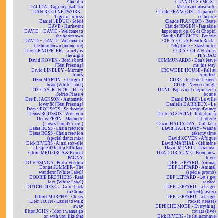
Ybo libo
CLAN OF XYMOX -
DALIDA - Gigi in paradisco
Muscoviet mosquito
DAN REED NETWORK -
Claude FRANÇOIS - Du pain et
Tiger in a dress
du beurre
Daniel LEDUC - Soleil
Claude FRANÇOIS - Reste
DAVE - Hurlevent
Claude ROGEN - Fantaisie
DAVID + DAVID - Welcome to
Impromptu op. 66 de Chopin
the boomtown
Claudia BRÜCKEN - Fanatic
DAVID + DAVID - Welcome to
COCA-COLA French Rock -
the boomtown [monoface]
Téléphone + Starshooter
David KNOPFLER - Lonely is
COCA-COLA Nicolas
the night
PEYRAC
David KOVEN - Bord à bord
COMMUNARDS - Don't leave
[Test Pressing]
me this way
David LINDLEY - Mercury
CROWDED HOUSE - Fall at
blues
your feet
Dean MARTIN - Change of
CURE - Just like heaven
heart [White Label]
CURE - Never enough
DECCA/GRUNDIG - Hi-Fi
DANI - Papa vient d'épouser la
Stéréo Phase 4
bonne
Dee D. JACKSON - Automatic
Daniel DARC - La ville
lover 88 [Test Pressing]
Danielle DARRIEUX - Le
Démis ROUSSOS - So dreamy
temps d'aimer
Démis ROUSSOS - With you
Dante AGOSTINI - Initiation à
Denis PEPIN - Marinette
la batterie
(j'avais l'air d'un con)
David HALLYDAY - Ooh la la
Diana ROSS - Chain reaction
David HALLYDAY - Wanna
Diana ROSS - Chain reaction
take my time
(special dance mix)
David KOVEN - Afrique
Dick RIVERS - Ainsi soit-elle
David MARTIAL - Célimène
Disque d'Or Top 50 biface
David Mc NEIL - Tiramisu
Glenn MEDEIROS & Florent
DEAD OR ALIVE - Brand new
PAGNY
lover
DO VISSINGA - Porto Vecchio
DEF LEPPARD - Animal
Donna SUMMER - The
DEF LEPPARD - Animal
wanderer [White Label]
(spécial promo)
DOOBIE BROTHERS - Real
DEF LEPPARD - Let's get
love [White Label]
rocked
DUTCH DIESEL - Goin' back
DEF LEPPARD - Let's get
to China
rocked (poster)
Elliott MURPHY - Closer
DEF LEPPARD - Let's get
Elton JOHN - Easier to walk
rocked (teaser)
away
DEPECHE MODE - Everything
Elton JOHN - I don't wanna go
counts (live)
on with you like that
Dick RIVERS - Je t'ai reconnue