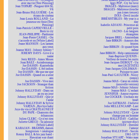
Jean LAPOINTE - Tu jongles
Sweet amanite phalloïde queen
avec ma vie [Test Pressing]
Iggy POP - Cry for love
Jean TOPART - Peugeot 604 SL
IMAGES - Maîtresse (maxi)
V6
IMAGES - Maîtresse (touche
Jean-Bruno FALGUIÈRE - Les
pas à mes tresses)
écrans de cinéma
INXS - Devil inside
Jean-Louis ROLLAND - La
IRRÉSISTIBLES - My year is a
jeunesse est finie [Test
day
Pressing]
Isabelle ADJANI - Princesse au
Jean-Patrick CAPDEVIELLE -
petit pois
Born to cry
JACNO - Les langues
JEAN-PHILIPPE - Pardonne
étrangères
Jean-Pierre CASSEL - On
Jacques BREL - Amsterdam
s'accorde et on [White Label]
Jane BIRKIN - Amours des
Jeane MANSON - Les larmes
feintes
aux yeux
Jane BIRKIN - Et quand bien
Jeanne MAS - Johnny Johnny ²
même
JEREMY DAYS - Give it a
Jane BIRKIN - Help camionneur
name
Jean-Baptiste QUENIN -
Jerry REED - Amos Moses
Veilleur de toutes les nuits
Joan BAEZ - Asimbonanga
Jean-Jacques DEBOUT - Un
Joe DASSIN - Kanterbräu
mot [ACÉTATE]
Joe DASSIN - L'été indien
Jean-Jacques GOLDMAN -
Joe DASSIN - Me que me que
Puisque tu pars
Joe DASSIN - Quand on a seize
Jean-Paul GAULTIER - Noisy
ans
(remix)
Joe DASSIN - Vive moi
Jeanne MAS - Cœur en stéréo
Joe JACKSON - Stranger than
(nouvelle version)
fiction
Jeanne MAS - Johnny Johnny
Johnny HALLYDAY - Dans un
Jeanne MAS - L'enfant
an ou un jour
JENNIFER - Amour express
Johnny HALLYDAY - Que je
Joe COCKER - Unchain my
t'aime
heart
Johnny HALLYDAY & Sylvie
Joe SATRIANI - I believe
VARTAN - Bye bye baby
John MELLENCAMP - Last
Joye du vin à CHÂTEAUNEUF
chance
DU PAPE - Chansons des
Johnny HALLYDAY - Ça ne
échansons
change pas un homme
Julien CLERC - Ce n'est rien
Johnny HALLYDAY - Cadillac
Juliette GRÉCO - Ta jalousie
(picture-disc)
[White Label]
Johnny HALLYDAY - Derrière
KARAJAN - BRAHMS, danses
l'amour
hongroises + catalogue
Johnny HALLYDAY - Succès
Kenny BALL & his jazz band -
1961-1973
Hawaiian war chant
Jonathan STUART - Wako man