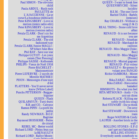
Paul SIMON - The obvious
QUEEN - I want to break free
child
QUEENSRYCHE - Silent
Paula ABDUL - Rush rush
lucidity
PAULETTE de
R.E.M. - The one I love
L'AJACCIENNE - Ça se
Rachid TAHA - Barbès
corse/La boudeuse (dédicacé)
[remixes]
Peter KINGSBERY - Love in
Ray CHARLES - Without a
motion (remix radio edit)
song (1 & 2)
Peter KINGSBERY - Love in
REAL THING - Stone cold love
motion (version radio)
affair
Petula CLARK - Don't cry for
RENAUD - It is not because
me Argentina
you are
Petula CLARK - The old
RENAUD - Jonathan
fashioned way
RENAUD - Marchand de
Petula CLARK/Junior MAGLI -
cailloux
SP biface Juke-Box
RENAUD - Miss Maggie [Juke-
Phil RAY - Save our star
Box]
Philippe GUYOT - Les yeux
RENAUD - Miss Maggie
cernés [Test Pressing]
[Promo]
Philippe SAISSE - Kelbomek
RENAUD - Mistral gagnant
PHILIPS - Vœux de Noël 1958
RENAUD - P'tit voleur
Pierre BACHELET -
RENAULT 4 - Re-prenez le
Marionnettiste
volant avec FANGIO
Pierre LEFEBVRE - 2 succès de
Richie SAMBORA - Mister
Mireille MATHIEU
bluesman
PIJON - Mensonges d'une nuit
Rika ZARAÏ - Aba-nibi
d'été
Rika ZARAÏ - Hava netse
PLATTERS - You'll never never
bamahol
know [White Label]
RIMSHOTS - Do what you feel
Punchs PITTERSON - Reggae-
RITA MITSOUKO - Andy + Un
biguine
soir un chien
QUEEN - Flash
Roberta FLACK - Killing me
QUILAPAYUN - Tutti-frutti
softly (with his song)
R.B. and CO. - Calypso
Rod STEWART - Da ya think
Ramon PIPIN - La porte du
I'm sexy
jardin
Rod STEWART - Downtown
Randy NEWMAN - B.O.F.
train
Ragtime
Roger WATERS & Cindy
Raymond BOISSERIE - Perles
LAUPER - Another brick in the
de cristal
wall ²
REBEL MC - Better world
ROLLING STONES - E.P. (I
Richard LORD - Pleins feux sur
can't get no) Satisfaction
la RENAULT 9
ROLLING STONES -
Richard LORD - Rallye Monte-
Everybody needs somebody to