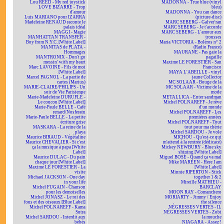
Lou REED - My red joystick
MADONNA - True blue (vinyl
LOVE BIZARRE - Trop
bleu)
d'amour
MADONNA - You can dance
Luis MARIANO pour IZARRA
(picture-disc)
Madeleine RENAUD raconte le
MARC SEBERG - Galver'ran
palais idéal
MARC SEBERG - Je t'accorde
MAGGI - Magie
MARC SEBERG - L'amour aux
MANHATTAN TRANSFER -
trousses
Boy from N.Y.C. [White Label]
Maria VICTORIA - Boléros n° 2
MANITAS de PLATA -
(Radio France)
Hommages
MAURANE - Pas gaie la
MANTRONIX - Don't go
pagaille
messin' with my heart
Maxime LE FORESTIER - San
Marc LAVOINE - Fils de moi
Francisco
[White Label]
MAYA L'ABEILLE - vinyl
Marcel PAGNOL - La partie de
jaune Collector
cartes (Marius)
MC SOLAAR - Bouge de là
MARIE-CLAIRE/PHILIPS - Un
MC SOLAAR - Victime de la
soir de Vie Parisienne
mode
Marie-Madeleine DURUFLÉ -
METALLICA - Enter sandman
Le coucou [White Label]
Michel POLNAREFF - Je rêve
Marie-Paule BELLE - Café
d'un monde
renard/Nosferatu
Michel POLNAREFF - Les
Marie-Paule BELLE - La petite
premières années
écriture grise
Michel POLNAREFF - Tout
MASKARA - La reine de la
tout pour ma chérie
playa
Michel SARDOU - Je vole
Maurice BIRAUD - Végétaline
MICHOU - Qu'est-ce qui
Maurice CHEVALIER - Si c'est
m'attend à la rentrée (dédicacé)
ça la musique à papa [White
Mickey NEWBURY - Blue sky
Label]
shining [White Label]
Maurice DULAC - Du pain
Miguel BOSÉ - Quand ça va mal
chaque jour [White Label]
Mike MAREEN - Here I am
Maxime LE FORESTIER - La
[White Label]
visite
Minnie RIPERTON - Stick
Michael JACKSON - One day
together 1 & 2
in your life
Mireille MATHIEU -
Michel FUGAIN - Chanson
BARCLAY
pour les demoiselles
MOON RAY - Comanchero
Michel JONASZ - Le roi des
MORIARTY - Jimmy / Enjoy
fous et des oiseaux [Blue Label]
the silence
Michel POLNAREFF - Kama
NÉGRESSES VERTES - IL
Sutra
NÉGRESSES VERTES - Zobi
Michel SARDOU - Interdit aux
la mouche
bébés
NIAGARA - Assez !