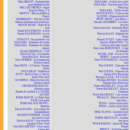
Mike BRANT - Summertime
NIAGARA - Je dois m'en aller
pour Mademoiselle
NIAGARA - Psychotrope [Test
MILLIAT FRÈRES - Super
Pressing]
Surprise Party n° 8
NIAGARA - Tchiki boum
MONTY - Moi je préfère la
NOVECENTO - Come to me
France
O-ZONE - Dragostea din teï
MORRISSEY - The last of the
PÉPIT' SHOW - Aye Pépito !
famous international playboys
Pascale CHAMBRY - Les mots
MOVIE MUSIC - Stars de la
du jour
pub
Patricia KAAS - Kennedy Rose
Natali KAUFMANN - Lover
(remix)
Natali KAUFMANN - Lover
Patricia KAAS - Regarde les
(bleu)
riches
NATALYS - Ses premiers cris
Patrick JUVET - Lady night
NIAGARA - Flammes de l'enfer
Patrick SÉBASTIEN - Tu
NIAGARA - Flammes de l'enfer
t'laisses aller (ma vieille)
(maxi)
Paul-Jean BOROWSKY - L'âge
Nicole CROISILLE - L'été
de diamant
NICOLETTA - Un homme
PEARL JAM - Given to fly
Nina HAGEN - Hold me
PERET - Late mi corazon
Nino FERRER - La Carmencita
Pete TOWNSHEND - Face the
[White Label]
face
Nino ROTA - O Venise, Venaga,
Phil O'KINS - Chasseur de
Venus
charme
NOUCHKAÏ - Différence
Phil O'KINS - Chasseur de
NUTS - Rock'n'Nuts 2, Wooly
charme [Test Pressing]
bully/The letter
Philippe LAVIL - EP 4 Titres
OLYMPICS - Mine exclusively
Philippe RUSSO - En pleine
[White Label]
lumière [Test Pressing]
ORCHESTRE ROUGE -
Pierre BACHELET - Écris-moi
Seconds grate
Pierre BACHELET - Elle est
Parade de variétés LA VACHE
d'ailleurs
QUI RIT
Pierre BACHELET - Les corons
PARIS MATCH - Le Pape Jean
PIGALLE - Dans la salle du
XXIII vous parle
bar-tabac...
PARIS PALACE HOTEL -
PIJON - Cache-cache party
Ramona
PIJON - Cache-cache party
Pascal DANEL - Les neiges du
(remix)
Kilimandjaro
PINK FLOYD - Another brick
PASSION FODDER - I'd sell
in the Wall ²
my soul to God
PORTE MENTAUX - Combat
Patricia KAAS - Une dernière
des races
semaine à New York
POWER ROCK - Saxon & Deep
Paul McCARTNEY - Once upon
Purple
a long ago
PRINCE - Alphabet street