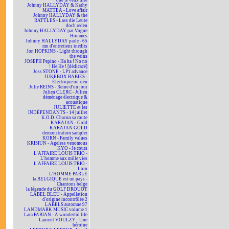
que je veux dire
Johnny HALLYDAY & Kathy
MATTEA - Love affair
Johnny HALLYDAY & the
RATTLES - Lass die Leute
doch reden
Johnny HALLYDAY par Vogue
Hommes
Johnny HALLYDAY parle - 65
mn d'entretiens inédits
Jon HOPKINS - Light through
the veins
JOSEPH Pepino - Ha ha ! No no
! He He ! [dédicacé]
Joss STONE - LP1 advance
JUKEBOX BABIES -
Électrique ou rien
Julie REINS - Reine d'un jour
Julien CLERC - Julien
déménage électrique &
acoustique
JULIETTE et les
INDÉPENDANTS - 14 juillet
K.O.D. Chacun sa route
KARAJAN - Gold
KARAJAN GOLD
demonstration sampler
KORN - Family values
KRISIUN - Ageless venomous
KYO - Je cours
L'AFFAIRE LOUIS TRIO -
L'homme aux mille vies
L'AFFAIRE LOUIS TRIO -
Loin
L'HOMME PARLE
la BELGIQUE est un pays -
Chantons belge
la légende du GOLF DROUOT
LABEL BLEU - Appellation
d'origine incontrôlée 2
LABELS automne 97
LANDMARK MUSIC volume 1
Lara FABIAN - A wonderful life
Laurent VOULZY - Une
héroïne