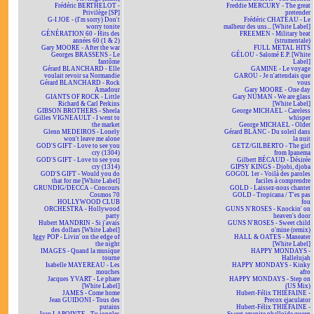
Frédéric BERTHELOT -
Freddie MERCURY - The great
Privilège [SP]
pretender
G-I JOE - (I'm sorry) Don't
Frédéric CHATEAU - Le
worry tonite
malheur des uns... [White Label]
GÉNÉRATION 60 - Hits des
FREEMEN - Military beat
années 60 (1 & 2)
(strumentale)
Gary MOORE - After the war
FULL METAL HITS
Georges BRASSENS - Le
GÉLOU - Salomé E.P. [White
fantôme
Label]
Gérard BLANCHARD - Elle
GAMINE - Le voyage
voulait revoir sa Normandie
GAROU - Je n'attendais que
Gérard BLANCHARD - Rock
vous
Amadour
Gary MOORE - One day
GIANTS OF ROCK - Little
Gary NUMAN - We are glass
Richard & Carl Perkins
[White Label]
GIBSON BROTHERS - Sheela
George MICHAEL - Careless
Gilles VIGNEAULT - I went to
whisper
the market
George MICHAEL - Older
Glenn MEDEIROS - Lonely
Gérard BLANC - Du soleil dans
won't leave me alone
la nuit
GOD'S GIFT - Love to see you
GETZ/GILBERTO - The girl
cry (1304)
from Ipanema
GOD'S GIFT - Love to see you
Gilbert BÉCAUD - Désirée
cry (1314)
GIPSY KINGS - Djobi, djoba
GOD'S GIFT - Would you do
GOGOL 1er - Voilà des paroles
that for me [White Label]
faciles à comprendre
GRUNDIG/DECCA - Concours
GOLD - Laissez-nous chanter
Cosmos 70
GOLD - Tropicana / T'es pas
HOLLYWOOD CLUB
fou
ORCHESTRA - Hollywood
GUNS N'ROSES - Knockin' on
party
heaven's door
Hubert MANDRIN - Si j'avais
GUNS N'ROSES - Sweet child
des dollars [White Label]
o'mine (remix)
Iggy POP - Livin' on the edge of
HALL & OATES - Maneater
the night
[White Label]
IMAGES - Quand la musique
HAPPY MONDAYS -
tourne
Hallelujah
Isabelle MAYEREAU - Les
HAPPY MONDAYS - Kinky
mouches
afro
Jacques YVART - Le phare
HAPPY MONDAYS - Step on
[White Label]
(US Mix)
JAMES - Come home
Hubert-Félix THIÉFAINE -
Jean GUIDONI - Tous des
Precox ejaculator
putains
Hubert-Félix THIÉFAINE -