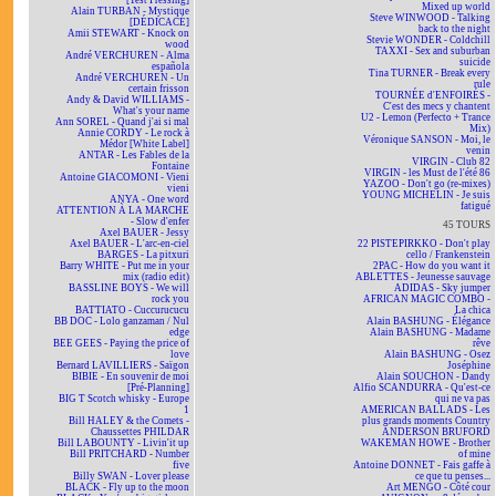
[Test Pressing]
Mixed up world
Alain TURBAN - Mystique
Steve WINWOOD - Talking
[DÉDICACÉ]
back to the night
Amii STEWART - Knock on
Stevie WONDER - Coldchill
wood
TAXXI - Sex and suburban
André VERCHUREN - Alma
suicide
española
Tina TURNER - Break every
André VERCHUREN - Un
rule
certain frisson
TOURNÉE d'ENFOIRÉS -
Andy & David WILLIAMS -
C'est des mecs y chantent
What's your name
U2 - Lemon (Perfecto + Trance
Ann SOREL - Quand j'ai si mal
Mix)
Annie CORDY - Le rock à
Véronique SANSON - Moi, le
Médor [White Label]
venin
ANTAR - Les Fables de la
VIRGIN - Club 82
Fontaine
VIRGIN - les Must de l'été 86
Antoine GIACOMONI - Vieni
YAZOO - Don't go (re-mixes)
vieni
YOUNG MICHELIN - Je suis
ANYA - One word
fatigué
ATTENTION À LA MARCHE
- Slow d'enfer
45 TOURS
Axel BAUER - Jessy
Axel BAUER - L'arc-en-ciel
22 PISTEPIRKKO - Don't play
BARGES - La pitxuri
cello / Frankenstein
Barry WHITE - Put me in your
2PAC - How do you want it
mix (radio edit)
ABLETTES - Jeunesse sauvage
BASSLINE BOYS - We will
ADIDAS - Sky jumper
rock you
AFRICAN MAGIC COMBO -
BATTIATO - Cuccurucucu
La chica
BB DOC - Lolo ganzaman / Nul
Alain BASHUNG - Élégance
edge
Alain BASHUNG - Madame
BEE GEES - Paying the price of
rêve
love
Alain BASHUNG - Osez
Bernard LAVILLIERS - Saïgon
Joséphine
BIBIE - En souvenir de moi
Alain SOUCHON - Dandy
[Pré-Planning]
Alfio SCANDURRA - Qu'est-ce
BIG T Scotch whisky - Europe
qui ne va pas
1
AMERICAN BALLADS - Les
Bill HALEY & the Comets -
plus grands moments Country
Chaussettes PHILDAR
ANDERSON BRUFORD
Bill LABOUNTY - Livin'it up
WAKEMAN HOWE - Brother
Bill PRITCHARD - Number
of mine
five
Antoine DONNET - Fais gaffe à
Billy SWAN - Lover please
ce que tu penses...
BLACK - Fly up to the moon
Art MENGO - Côté cour