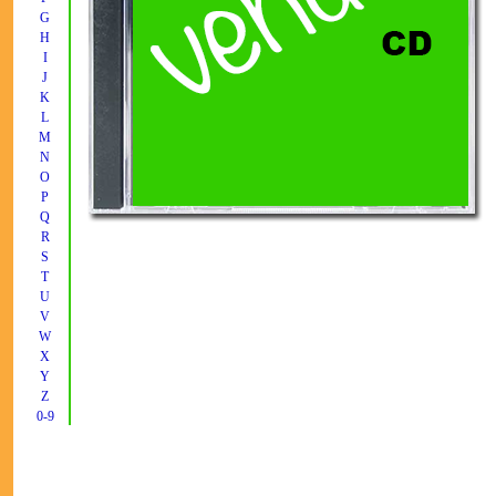
G
H
I
J
K
L
M
N
O
P
Q
R
S
T
U
V
W
X
Y
Z
0-9