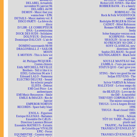
autumn 89
RENAUD - Dans la jungle
DELABEL Actualités
Rickie LEE JONES - Dat dere
novembre 95 janvier 96
ROBBER BANK - It's a family
DELABEL été 99
affair
DEMON - Music that you
ROBINEAU - On
wanna hear + EPK
Rock & Folk WOODSTOCK
DETAILS - Music matters vol. 8
sampler
DISCO PARTY - La fièvre du
Rodolphe BURGER & Olivier
disco
CADIOT - Hôtel Robinson
DJ LBR - LE CORRUPTEUR
Romane SERDA - Romane
DNA - La serenissima
Serda
DOCK DES SUDS - Solidaires
Scène française version rock
DOLIVEUX - Doliveux
SCORPIONS - Woman
Dominique DALCAN - L'air de
SHAOLIN - Ici on en veut
rien
SO FRENCHY SO CHIC 2
DOMINO nouveautés 98/99
SONY CLASSICAL new
DRAGONBALL Z + SAILOR
directions 1999
MOON
Sophie ZELMANI - So good
E-MOTION - This is how we
SOUNDGARDEN - Black hole
are
sun
éd. Philippe PICQUIER -
SOUS LE MANTEAU feat.
Contes chinois
ZAMBLA - J'suis pas rassuré
Eddy MITCHELL/NEVILLE
STATUS QUO - Can't give you
Brothers - Tell it like it is
more
EDEL Collection 96 acte 1
STING - She's too good for me
Edouard LALO - Namouna
Sufjan STEVENS - The
ELECTRO DELUXE - Sound
avalanche
for eclectic people
Sylvie VARTAN & Johnny
ELISTA - Debout
HALLYDAY - Le bon temps du
EMI Cool Price - Les
rock'n'roll
authentiques
the BEATLES - Love me do
EMI Music Ressources - Smile
the DØ - A mouthful
EMILE & IMAGES - Rio de
THIEVERY CORPORATION -
Janvier
The mirror conspiracy
EMPEROR NORTON
THUGS - Live à Angers février
RECORDS - Space baby blast
1996
off
THUGS - Road closed 1983-
ENOLA - Figurines
1999
Enrique IGLESIAS - Bailamos
TOOL - Schism
Ensemble De CÆLIS -
TÔT OU TARD - Plutôt tôt,
Direction Laurence Brisset
plutôt tard
Ensemble MATHEUS - Extraits
TRAFFIC - Far from home
de Griselda par VIVALDI
TRANSES CÉVENOLES N°
EPIC - Focus
17
EQUIMINTHE - Country music
TRANSES CÉVENOLES N°