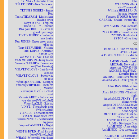
SYLVIA - Automatic lover
John
TÉLÉPHONE - New York avec
WARNING - Rock
toi
city/Commando
TÉTINES NOIRES - Streap
William SHELLER - Un
Teac
homme heureux
Tanita TIKARAM - Little sister
Youssou N'DOUR & Peter
leaving town
GABRIEL - Shakin' the tree (DJ
Tanya St VAL - Tropical
edit)
Teresa KELLY - Johnnie
Yves SIMON - 2 ou 3 choses
TINA pour RIPOLIN - Vive le
pour elle
grand ripolinage
ZUCCHERO - Diavolo in me
TINTIN HEBDO - La chasse
ZZTOP - Doubleback
aux bruits
ZZTOP - Give it up
Tom JONES - Green green grass
CD
of home
Tony STEFANIDIS - Visions
1969 CLUB - The red album
Trini LOPEZ - America /
4YOU - 4 you
Kansas City
A PERFECT CIRCLE - Mer de
Van McCOY - Soul Cha Cha
noms
VAN MORRISON - Ivory tower
AaRON - Seeds of gold
Vanessa PARADIS - L'amour en
ABC Radio Networks -
soi [Test Pressing]
American TOP 40 # 51
VELVET GLOVE - Last day of
AGNÈS B. & la FNAC -
summer
Dernière Bande
VELVET GLOVE - Sweet was
AKIRISE - Brouiller l'écoute
my rose
ALABAMA 3 - Ain't goin' to
Véronique RIVIÈRE - Georges
Goa
Véronique RIVIÈRE - Première
Alain BASHUNG - Osez
Manche
Joséphine
Véronique RIVIÈRE - Tout
Alain BASHUNG - That's all
court
right
Victoria ABRIL - Baby when
Angela McCLUSKEY - The
you kiss me [White Label]
things we do
Viktor LAZLO - Baisers
Angelo DEBARRE/Ludovic
VINYL - The nobody men
BEIER - Paroles de swing
[White Label]
Anne-Sophie
VIVALDI - Le chardonneret
MUTTER/Lambert ORKIS -
VIXEN - How much love
The silver album
Warren ZEVON - Sentimental
AOSTE 20 ANS - Hits 76
hygiene
AqME - Dévisager Dieu
Wayne CAMPBELL - Night
Art MENGO - À tes côtés
time rose
Art MENGO - Des bateaux de
WEST & BYRD - Final kiss of
sang
love [White Label]
ARTHUR H - Le baron noir
WHAM - Where did your heart