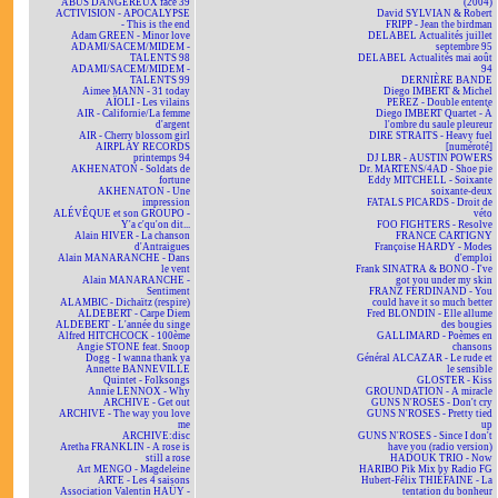
ABUS DANGEREUX face 39
(2004)
ACTIVISION - APOCALYPSE
David SYLVIAN & Robert
- This is the end
FRIPP - Jean the birdman
Adam GREEN - Minor love
DELABEL Actualités juillet
ADAMI/SACEM/MIDEM -
septembre 95
TALENTS 98
DELABEL Actualités mai août
ADAMI/SACEM/MIDEM -
94
TALENTS 99
DERNIÈRE BANDE
Aimee MANN - 31 today
Diego IMBERT & Michel
AÏOLI - Les vilains
PEREZ - Double entente
AIR - Californie/La femme
Diego IMBERT Quartet - À
d'argent
l'ombre du saule pleureur
AIR - Cherry blossom girl
DIRE STRAITS - Heavy fuel
AIRPLAY RECORDS
[numéroté]
printemps 94
DJ LBR - AUSTIN POWERS
AKHENATON - Soldats de
Dr. MARTENS/4AD - Shoe pie
fortune
Eddy MITCHELL - Soixante
AKHENATON - Une
soixante-deux
impression
FATALS PICARDS - Droit de
ALÉVÊQUE et son GROUPO -
véto
Y'a c'qu'on dit...
FOO FIGHTERS - Resolve
Alain HIVER - La chanson
FRANCE CARTIGNY
d'Antraigues
Françoise HARDY - Modes
Alain MANARANCHE - Dans
d'emploi
le vent
Frank SINATRA & BONO - I've
Alain MANARANCHE -
got you under my skin
Sentiment
FRANZ FERDINAND - You
ALAMBIC - Dichaïtz (respire)
could have it so much better
ALDEBERT - Carpe Diem
Fred BLONDIN - Elle allume
ALDEBERT - L'année du singe
des bougies
Alfred HITCHCOCK - 100ème
GALLIMARD - Poèmes en
Angie STONE feat. Snoop
chansons
Dogg - I wanna thank ya
Général ALCAZAR - Le rude et
Annette BANNEVILLE
le sensible
Quintet - Folksongs
GLOSTER - Kiss
Annie LENNOX - Why
GROUNDATION - A miracle
ARCHIVE - Get out
GUNS N'ROSES - Don't cry
ARCHIVE - The way you love
GUNS N'ROSES - Pretty tied
me
up
ARCHIVE:disc
GUNS N'ROSES - Since I don't
Aretha FRANKLIN - A rose is
have you (radio version)
still a rose
HADOUK TRIO - Now
Art MENGO - Magdeleine
HARIBO Pik Mix by Radio FG
ARTE - Les 4 saisons
Hubert-Félix THIÉFAINE - La
Association Valentin HAÜY -
tentation du bonheur