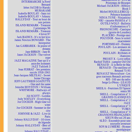
Mademoiselle K - Live au
INTERMARCHÉ la Ferté
Printemps de Bourges
Bernard
Michael JACKSON - HIStory
Irène JACOB lit Haruki
Book 1
MURAKAMI
Michel HOUELLEBECQ -
Isabelle BOULAY - Sans toi
Présence humaine
Isabelle BOULAY + Johnny
NINJA TUNE - Ninjaskinz
HALLYDAY - Tout au bout de
NRJ - cassette PASSOA n° 1
nos peines
OUTILS WOLF - Bulletin
ISLAND/REMARK - Treasure
d'information n°1
2 printemps 96
PHONOSCOPE - Cantique
ISLAND/REMARK - Treasure
(grotte de Lourdes)
4 hiver 97
PLACEBO - Protège-moi
Jack RADICS - It's in her kiss
POLYDOR - Sous le soleil
James Newton HOWARD - The
exactement
Interpreter
PORTISHEAD - Dummy
Jan GARBAREK - In praise of
POULAIN - Les animaux en
dreams
chansons
Jane BIRKIN - Jane B.
POULAIN - Rythmes et
Janet JACKSON - The velvet
chansons
rope
PROJET X - Love reflex
JAZZ MAGAZINE Tant qu'il y
Rachid TAHA - sampler Olé Olé
aura des hommes
RENAUD - À la Belle de Mai
JAZZ Tublieft 3
RENAUD - The meilleur of
Jean FERRAT - Ses premiers
Renaud 75-95
succès 1958-1961
RENAULT Motoculture - Les
Jean-Jacques MILTEAU - Sweet
gros tracteurs Renault arrivent
home Chicago
RFI - 100 ans de radio
JEFF GAUTHIER GOATETTE
Serge Le Péron - LÉAUD
- One and the same
L'UNIQUE
Jennifer HOYSTON + William
SHEILA - Feutrines DJ Spacer
WHITMORE - Hallways of
remix 98
always
SHELL - Compilation n° 1
Jill SCOTT - Golden
GRANDS CLASSIQUES
Jody WATLEY - Everything
SHELL - Compilation n° 2
Joe COCKER - High time we
JAZZ
went
SHELL - Compilation n° 3
Joe COCKER - Summer in the
TUBES
city
SHELL - Compilation n° 4
JOHNNIE & JAZZ - Live in
CHANSONS FRANÇAISES
Paris
SIXUN fête ses 20 ans
Johnny HALLYDAY - 10 titres
SLÉO - Ensemble pour une
de légende
nouvelle aventure
Johnny HALLYDAY - Best of
SON & LUMIÈRE - Hymne
concert
monégasque
Johnny HALLYDAY -