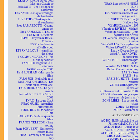
ERATO - Chefs d'œuvre de la
18
Musique Classique
TRAX hors série # 5 NINJA
Erik SATIE - Les 4 visages de
TUNE
l'orchestre
U2 - Lemon
Erik SATIE - Les quatre visages
U2 - Stuck in a moment you
de l'orchestre
can't get out of
Erik SATIE - The 4 aspects of
UNDER BYEN - Live @
the orchestra
Haldern Pop
Eros RAMAZZOTTI - Quanto
V2 MUSIC sampler 1997
amore sei
Véronique RIVIÈRE - Michaël
Eros RAMAZZOTTI & Joe
Véronique SANSON - D'un
COCKER - Difendero
papillon à une étoile
ESPACE Rhythm & Blues -
VF-Version Française - Rap &
Volume 2
Groove
ESSO - Sur la route
Viola WILLS - It's my pleasure
d'Hollywood
Vivien SAVAGE - La p'tite
ETERNAL LOVE - le meilleur
Lady + C'est qu'le vent
des slows
Weird Al YANKOVIC -
F-COMMUNICATIONS - 7th
Jurassic Park
birthday sampler
WHAT FOR - L'amour n'a pas
FAN DE le magazine - CD
de loi
interview
Winston McANUFF & The
FARGO sampler 2005
Bazbaz Orchestra - A drop
Farid RUSSLAN - Musique de
ZAZIE - Rose
films
ZAZIE - Zen
FARM JOB - Hokkaïdo rush
ZAZIE MUSETTE - Zazie
FASZINATION MUSIK - Les
Musette
clous du nouveau label
ZE RECORDS presents
FATA MORGANA - Le petit
Undercover
monde
ZE Xmas record REloaded 2004
Festival BLUES SUR SEINE
ZEBDA - Je crois que ça va pas
2003
être possible (radio edit)
FNAC - Parcours black
ZONE LIBRE - Les contes du
FNAC MUSIC - Actualités
chaos
Printemps 93
ZORA - La famille
FOOD RECORDS sampler
ZORA - Panaméenne
1991
AUTRES SUPPORTS
FOUR ROSES - Musiques de
films
AC-DC - Ballbreaker, la bio par
FRANCE TELECOM - Easy
Philippe MANOEUVRE
techno
ACE OF BASE - Lucky love
Franz SCHUBERT - Quintette à
ACE OF BASE - The bridge
cordes D.956
AFTER FOREVER - Remagine
FRAY - Over my head (cable
AIR - Californie/Sexy boy
car)
ARMOR - Le bal des Laze