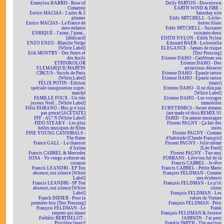
Emmylou HARRIS - Rose of
Dolly PARTON - Downtown
Cimarron
EARTH WIND & FIRE -
Enrico MACIAS - 2 ailes & 3
Saturday nite
plumes
Eddy MITCHELL - Lèche-
Enrico MACIAS - La France de
bottes blues
mon enfance
Eddy MITCHELL - Soixante
ENRIQUÉ - J'aime, J'aime...
soixante-deux
[dédicacé]
EDITH NYLON - Edith Nylon
ENZO ENZO - Blanche Neige
Edouard BAER - La bostella
[White Label]
ELEGANCE - Jamais de risque
Erik MONTRY - Des fleurs et
[Test Pressing]
des fusils
Etienne DAHO - Caribbean sea
ETHNIKOLOR
Etienne DAHO - Des
F.LEMARQUE/MARTIN
attractions désastre
CIRCUS - Succès de Paris
Etienne DAHO - Epaule tattoo
[White Label]
Etienne DAHO - Epaule tattoo
FÉLIX POTIN - Édition
(maxi)
spéciale inauguration super-
Etienne DAHO - Il ne dira pas
marché
[White Label]
FAMILLE FOUX - Un très
Etienne DAHO - Les voyages
joyeux Noël... [White Label]
immobiles
Félix FAIRANO - Moi je n'suis
EURYTHMICS - Sweet dreams
pas pressé [ACÉTATE]
(are made of this) REMIX 91
FFF - AC² N [White Label]
FARID - Un amour montagne
FIDO STEAKY - Les plus
Florent PAGNY - Ça fait des
belles musiques de films
nuits
FINE YOUNG CANNIBALS -
Florent PAGNY - Comme
The flame
d'habitude [Claude François]
France GALL - La chanson
Florent PAGNY - Jolie môme
d'Azima
[Léo Ferré]
Francis CABREL & Mercedes
Florent PAGNY - Tue-moi
SOSA - Yo vengo a ofrecer mi
FORBANS - Lève ton ful de là
corazon
Francis CABREL - Je rêve
Francis LEANDRI - EP Ton
Francis CABREL - Petite Marie
absence, ton silence [White
François FELDMAN - Comme
Label]
une évidence
Francis LEANDRI - SP Ton
François FELDMAN - Le p'tit
absence, ton silence [White
cireur
Label]
François FELDMAN - Les
Franck DIDIER - Pour la
valses de Vienne
première fois [Test Pressing]
François FELDMAN - Petit
François FELDMAN - Le
Frank
serpent qui danse
François FELDMAN & Joniece
Frédéric BERTHELOT -
JAMISON - J'ai peur
Privilège [maxi]
Frankie SMITH - The auction