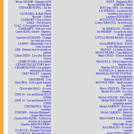
Bryan ADAMS - Summer of 69
KENT - Hagnesta Hill
Bryan ADAMS/Rod
KMFDM - Nihil
STEWART/STING - All for
KYO feat. SITA - Le chemin
love
LA STRADA - La saison des
CACHAREL & Real World
bouffons (en concert)
Records - Gifted
Laurence EQUILBEY -
CADBURY's Top cookies
ACCENTUS/Transcriptions
CAKE - The distance
Lenny KRAVITZ - In-store play
CALI - C'est quand le bonheur ?
sampler
CARHARTT - Old new soul
les MARACAS - Vivants !
Carole KING tribute - Tapestry
les SHERIFF - Le goût du sang
revisited
et des larmes
Caroline LEGRAND - Comme
LITTLE RIVER BAND - If I get
un train qui roule
lucky
CASINO - Maintenant c'est à
Louis BERTIGNAC - Elle &
vous de jouer
Louis/Bertignacoustic
CBS - Demain tout le monde en
MANAU - La tribu de Dana
parlera
MANO NEGRA - Casa Babylon
Céline DION - Live (for the one
Manu CHAO - Si berie m'était
I love)
contéee
CERRUTI 1881 et le cinéma
MANUELA - Faire l'amour une
CESAR COLLECTOR Canal+
dernière fois
CHAMOIS D'OR - Les grandes
Martine ST-CLAIR & Gino
musiques de films
VANNELLI - L'amour est loi
CHEVROLET - Legends
MASSILIA SOUND SYSTEM -
volume 2
Pas d'arrangement
CHOUBENE - Lila
Matthieu MARTOURET
Chris REA - God's great banana
BOUNCE TRIO - Small streams
skin
big rivers
Christophe MALI - Je vous
Mavis STAPLES - The voice
emmène
Michel FUGAIN - Les lilas
CINÉ 16 - Les meilleures B.O.F.
(inédit)
(1998)
Michel JONASZ - Pôle Ouest
CINÉ 16 - Les meilleures B.O.F.
Michel POLNAREFF - Les
(1999)
premières années
CINEMATICS - Maybe
Michel SARDOU - Être et ne
someday
pas avoir été
CINEMIX - Antoine Duhamel /
Michel SARDOU - Maudits
Ennio Morricone
Français
Claude FRANÇOIS - Collection
MISS WHITE & the drunken
Artistes de Légende
piano
Claudio MONTEVERDI -
MOZART est gai
L'Orfeo (extraits)
NAUFRAGÉS - À contre-
CLUB CCF - Prestige Classique
courant
CLUB CCF - Prestige Rossini
Nilda FERNANDEZ -