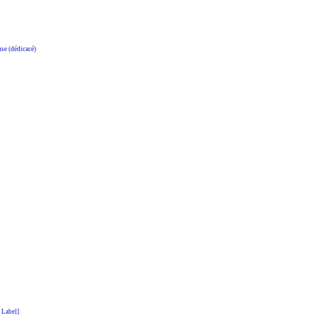
e (dédicacé)
 Label]