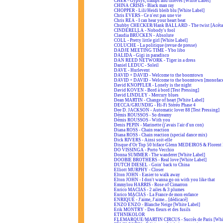
CHER - Gypsys, tramps and thieves [White Label]
CHINA CRISIS - Black man ray
CHOPPER - Lili/Heidi bleib blu [White Label]
Chris EVERS - Ce n'est pas une vie
Chris REA - I can hear your heart beat
Chubby CHECKER/Hank BALLARD - The twist [Acéta
CINDERELLA - Nobody's fool
Claudia BRÜCKEN - Absolute
COLL - Pretty little girl [White Label]
COLUCHE - La politique (revue de presse)
DADJE MEETING TIME - Ybo libo
DALIDA - Gigi in paradisco
DAN REED NETWORK - Tiger in a dress
Daniel LEDUC - Soleil
DAVE - Hurlevent
DAVID + DAVID - Welcome to the boomtown
DAVID + DAVID - Welcome to the boomtown [monofac
David KNOPFLER - Lonely is the night
David KOVEN - Bord à bord [Test Pressing]
David LINDLEY - Mercury blues
Dean MARTIN - Change of heart [White Label]
DECCA/GRUNDIG - Hi-Fi Stéréo Phase 4
Dee D. JACKSON - Automatic lover 88 [Test Pressing]
Démis ROUSSOS - So dreamy
Démis ROUSSOS - With you
Denis PEPIN - Marinette (j'avais l'air d'un con)
Diana ROSS - Chain reaction
Diana ROSS - Chain reaction (special dance mix)
Dick RIVERS - Ainsi soit-elle
Disque d'Or Top 50 biface Glenn MEDEIROS & Floren
DO VISSINGA - Porto Vecchio
Donna SUMMER - The wanderer [White Label]
DOOBIE BROTHERS - Real love [White Label]
DUTCH DIESEL - Goin' back to China
Elliott MURPHY - Closer
Elton JOHN - Easier to walk away
Elton JOHN - I don't wanna go on with you like that
Emmylou HARRIS - Rose of Cimarron
Enrico MACIAS - 2 ailes & 3 plumes
Enrico MACIAS - La France de mon enfance
ENRIQUÉ - J'aime, J'aime... [dédicacé]
ENZO ENZO - Blanche Neige [White Label]
Erik MONTRY - Des fleurs et des fusils
ETHNIKOLOR
F.LEMARQUE/MARTIN CIRCUS - Succès de Paris [Whit