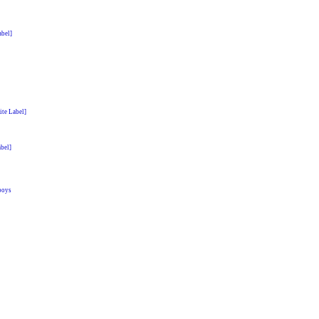
bel]
ite Label]
abel]
boys