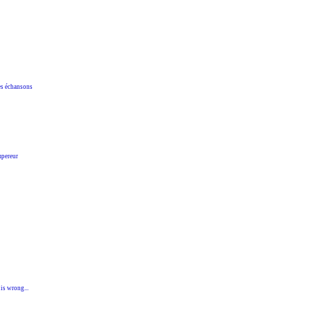
s échansons
pereur
 wrong...