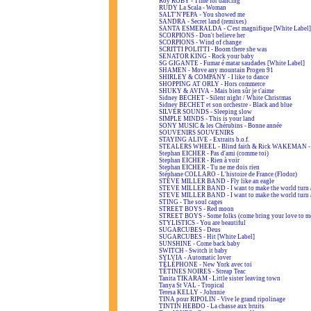
Roy ROBY - Time for dancing
RUDY La Scala - Woman
SALT'N'PEPA - You showed me
SANDRA - Secret land (remixes)
SANTA ESMERALDA - C'est magnifique [White Label]
SCORPIONS - Don't believe her
SCORPIONS - Wind of change
SCRITTI POLITTI - Boom there she was
SENATOR KING - Rock your baby
SG GIGANTE - Fumar é matar saudades [White Label]
SHAMEN - Move any mountain Progen 91
SHIRLEY & COMPANY - I like to dance
SHOPPING AT ORLY - Hors commerce
SHUKY & AVIVA - Mais bien sûr je t'aime
Sidney BECHET - Silent night / White Christmas
Sidney BECHET et son orchestre - Black and blue
SILVER SOUNDS - Sleeping slow
SIMPLE MINDS - This is your land
SONY MUSIC & les Chérubins - Bonne année
SOUVENIRS SOUVENIRS
STAYING ALIVE - Extraits b.o.f.
STEALERS WHEEL - Blind faith & Rick WAKEMAN - A
Stephan EICHER - Pas d'ami (comme toi)
Stephan EICHER - Rien à voir
Stephan EICHER - Tu ne me dois rien
Stéphane COLLARO - L'histoire de France (Flodor)
STEVE MILLER BAND - Fly like an eagle
STEVE MILLER BAND - I want to make the world turn 
STEVE MILLER BAND - I want to make the world turn 
STING - The soul cages
STREET BOYS - Red moon
STREET BOYS - Some folks (come bring your love to m
STYLISTICS - You are beautiful
SUGARCUBES - Deus
SUGARCUBES - Hit [White Label]
SUNSHINE - Come back baby
SWITCH - Switch it baby
SYLVIA - Automatic lover
TÉLÉPHONE - New York avec toi
TÉTINES NOIRES - Streap Teac
Tanita TIKARAM - Little sister leaving town
Tanya St VAL - Tropical
Teresa KELLY - Johnnie
TINA pour RIPOLIN - Vive le grand ripolinage
TINTIN HEBDO - La chasse aux bruits