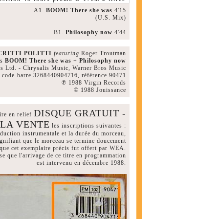
A1.
BOOM! There she was
4'15
(U.S. Mix)
B1.
Philosophy now
4'44
CRITTI POLITTI
featuring
Roger Troutman
es
BOOM! There she was
+
Philosophy now
 Ltd. - Chrysalis Music, Warner Bros Music
code-barre 3268440904716, référence 90471
℗ 1988 Virgin Records
© 1988 Jouissance
DISQUE GRATUIT -
re en relief
 LA VENTE
les inscriptions suivantes :
oduction instrumentale et la durée du morceau,
signifiant que le morceau se termine doucement
 que cet exemplaire précis fut offert par WEA.
se que l'arrivage de ce titre en programmation
est intervenu en décembre 1988.