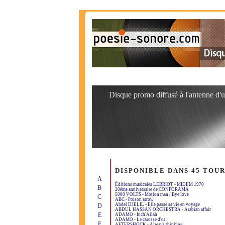
Disque promo diffusé à l'antenne d'u
DISPONIBLE DANS 45 TOU
A
Éditions musicales LEBRIOT - MIDEM 1970
B
20ème anniversaire de CONFORAMA
5000 VOLTS - Motion man / Bye love
C
ABC - Poison arrow
Abdel DJELIL - Elle passe sa vie en voyage
D
ABDUL HASSAN ORCHESTRA - Arabian affair
E
ADAMO - Inch'Allah
ADAMO - Le carosse d'or
F
AFTERSHOCK - Always thinking