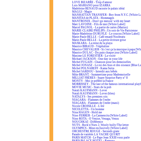
LOVE BIZARRE - Trop d'amour
Luis MARIANO pour IZARRA
Madeleine RENAUD raconte le palais idéal
MAGGI - Magie
MANHATTAN TRANSFER - Boy from N.Y.C. [White La
MANITAS de PLATA - Hommages
MANTRONIX - Don't go messin' with my heart
Marc LAVOINE - Fils de moi [White Label]
Marcel PAGNOL - La partie de cartes (Marius)
MARIE-CLAIRE/PHILIPS - Un soir de Vie Parisienne
Marie-Madeleine DURUFLÉ - Le coucou [White Label]
Marie-Paule BELLE - Café renard/Nosferatu
Marie-Paule BELLE - La petite écriture grise
MASKARA - La reine de la playa
Maurice BIRAUD - Végétaline
Maurice CHEVALIER - Si c'est ça la musique à papa [Wh
Maurice DULAC - Du pain chaque jour [White Label]
Maxime LE FORESTIER - La visite
Michael JACKSON - One day in your life
Michel FUGAIN - Chanson pour les demoiselles
Michel JONASZ - Le roi des fous et des oiseaux [Blue L
Michel POLNAREFF - Kama Sutra
Michel SARDOU - Interdit aux bébés
Mike BRANT - Summertime pour Mademoiselle
MILLIAT FRÈRES - Super Surprise Party n° 8
MONTY - Moi je préfère la France
MORRISSEY - The last of the famous international play
MOVIE MUSIC - Stars de la pub
Natali KAUFMANN - Lover
Natali KAUFMANN - Lover (bleu)
NATALYS - Ses premiers cris
NIAGARA - Flammes de l'enfer
NIAGARA - Flammes de l'enfer (maxi)
Nicole CROISILLE - L'été
NICOLETTA - Un homme
Nina HAGEN - Hold me
Nino FERRER - La Carmencita [White Label]
Nino ROTA - O Venise, Venaga, Venus
NOUCHKAÏ - Différence
NUTS - Rock'n'Nuts 2, Wooly bully/The letter
OLYMPICS - Mine exclusively [White Label]
ORCHESTRE ROUGE - Seconds grate
Parade de variétés LA VACHE QUI RIT
PARIS MATCH - Le Pape Jean XXIII vous parle
PARIS PALACE HOTEL - Ramona