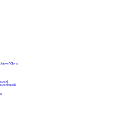
nne of Cleves
around
around (maxi)
e)