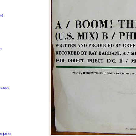
te]
e]
t PAGNY
e Label]