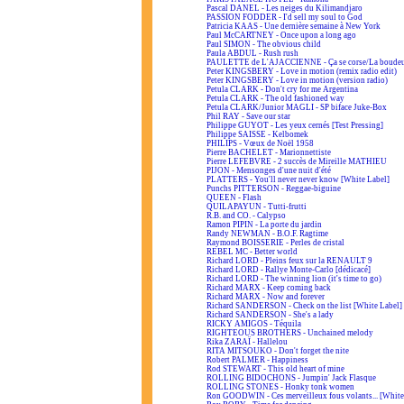
Pascal DANEL - Les neiges du Kilimandjaro
PASSION FODDER - I'd sell my soul to God
Patricia KAAS - Une dernière semaine à New York
Paul McCARTNEY - Once upon a long ago
Paul SIMON - The obvious child
Paula ABDUL - Rush rush
PAULETTE de L'AJACCIENNE - Ça se corse/La boudeus
Peter KINGSBERY - Love in motion (remix radio edit)
Peter KINGSBERY - Love in motion (version radio)
Petula CLARK - Don't cry for me Argentina
Petula CLARK - The old fashioned way
Petula CLARK/Junior MAGLI - SP biface Juke-Box
Phil RAY - Save our star
Philippe GUYOT - Les yeux cernés [Test Pressing]
Philippe SAISSE - Kelbomek
PHILIPS - Vœux de Noël 1958
Pierre BACHELET - Marionnettiste
Pierre LEFEBVRE - 2 succès de Mireille MATHIEU
PIJON - Mensonges d'une nuit d'été
PLATTERS - You'll never never know [White Label]
Punchs PITTERSON - Reggae-biguine
QUEEN - Flash
QUILAPAYUN - Tutti-frutti
R.B. and CO. - Calypso
Ramon PIPIN - La porte du jardin
Randy NEWMAN - B.O.F. Ragtime
Raymond BOISSERIE - Perles de cristal
REBEL MC - Better world
Richard LORD - Pleins feux sur la RENAULT 9
Richard LORD - Rallye Monte-Carlo [dédicacé]
Richard LORD - The winning lion (it's time to go)
Richard MARX - Keep coming back
Richard MARX - Now and forever
Richard SANDERSON - Check on the list [White Label]
Richard SANDERSON - She's a lady
RICKY AMIGOS - Téquila
RIGHTEOUS BROTHERS - Unchained melody
Rika ZARAÏ - Hallelou
RITA MITSOUKO - Don't forget the nite
Robert PALMER - Happiness
Rod STEWART - This old heart of mine
ROLLING BIDOCHONS - Jumpin' Jack Flasque
ROLLING STONES - Honky tonk women
Ron GOODWIN - Ces merveilleux fous volants... [White