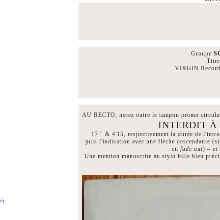
Groupe
S
Titr
VIRGIN Records
AU RECTO, notez outre le tampon promo circulai
INTERDIT À
17 " & 4'15, respectivement la durée de l'intr
puis l'indication avec une flèche descendante (
en
fade out
) – et
Une mention manuscrite au stylo bille bleu préci
é)