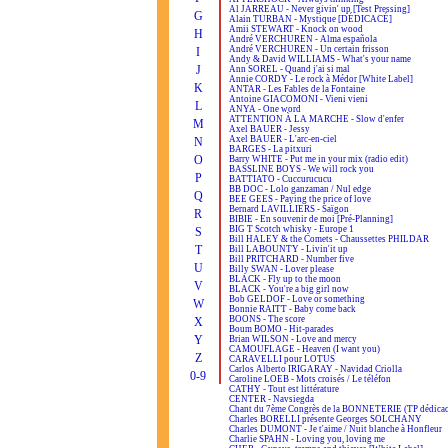
Al JARREAU - Never givin' up [Test Pressing]
G
Alain TURBAN - Mystique [DÉDICACÉ]
Amii STEWART - Knock on wood
H
André VERCHUREN - Alma española
André VERCHUREN - Un certain frisson
I
Andy & David WILLIAMS - What's your name
J
Ann SOREL - Quand j'ai si mal
Annie CORDY - Le rock à Médor [White Label]
K
ANTAR - Les Fables de la Fontaine
Antoine GIACOMONI - Vieni vieni
L
ANYA - One word
ATTENTION À LA MARCHE - Slow d'enfer
M
Axel BAUER - Jessy
Axel BAUER - L'arc-en-ciel
N
BARGES - La pitxuri
O
Barry WHITE - Put me in your mix (radio edit)
BASSLINE BOYS - We will rock you
P
BATTIATO - Cuccurucucu
BB DOC - Lolo ganzaman / Nul edge
Q
BEE GEES - Paying the price of love
Bernard LAVILLIERS - Saïgon
R
BIBIE - En souvenir de moi [Pré-Planning]
BIG T Scotch whisky - Europe 1
S
Bill HALEY & the Comets - Chaussettes PHILDAR
T
Bill LABOUNTY - Livin'it up
Bill PRITCHARD - Number five
U
Billy SWAN - Lover please
BLACK - Fly up to the moon
V
BLACK - You're a big girl now
Bob GELDOF - Love or something
W
Bonnie RAITT - Baby come back
BOONS - The score
X
Boum BOMO - Hit-parades
Y
Brian WILSON - Love and mercy
CAMOUFLAGE - Heaven (I want you)
Z
CARAVELLI pour LOTUS
Carlos Alberto IRIGARAY - Navidad Criolla
0-9
Caroline LOEB - Mots croisés / Le téléfon
CATHY - Tout est littérature
CENTER - Navsiegda
Chant du 7ème Congrès de la BONNETERIE (TP dédicac
Charles BORELLI présente Georges SOLCHANY
Charles DUMONT - Je t'aime / Nuit blanche à Honfleur
Charlie SPAHN - Loving you, loving me