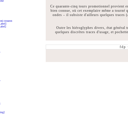
rché
Ce quarante-cinq tours promotionnel provient en
bien connue, où cet exemplaire même a tourné qu
ondes – il subsiste d'ailleurs quelques traces
 mi corazon
Label]
Label]
Outre les hiéroglyphes divers, état général 
quelques discrètes traces d'usage, et pochett
fdp
e
y
]
ing]