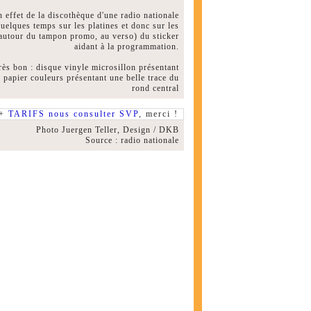
 effet de la discothèque d'une radio nationale
elques temps sur les platines et donc sur les
 (autour du tampon promo, au verso) du sticker
aidant à la programmation.
très bon : disque vinyle microsillon présentant
e papier couleurs présentant une belle trace du
rond central
 +
TARIFS nous consulter SVP
, merci !
Photo Juergen Teller, Design / DKB
Source : radio nationale