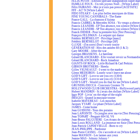
FÉLIX POTIN - Édition spéciale inauguration super-ma
FAMILLE FOUX - Un très joyeux Noël... [White Label]
Félix FAIRANO - Moi je n'suis pas pressé [ACÉTATE]
FFF - AC² N [White Label]
FIDO STEAKY - Les plus belles musiques de films
FINE YOUNG CANNIBALS - The flame
France GALL - La chanson d'Azima
Francis CABREL & Mercedes SOSA - Yo vengo a ofrecer
Francis LEANDRI - EP Ton absence, ton silence [White 
Francis LEANDRI - SP Ton absence, ton silence [White 
Franck DIDIER - Pour la première fois [Test Pressing]
François FELDMAN - Le serpent qui danse
Frédéric BERTHELOT - Privilège [maxi]
Frédéric BERTHELOT - Privilège [SP]
G-I JOE - (I'm sorry) Don't worry tonite
GÉNÉRATION 60 - Hits des années 60 (1 & 2)
Gary MOORE - After the war
Georges BRASSENS - Le fantôme
Gérard BLANCHARD - Elle voulait revoir sa Normandi
Gérard BLANCHARD - Rock Amadour
GIANTS OF ROCK - Little Richard & Carl Perkins
GIBSON BROTHERS - Sheela
Gilles VIGNEAULT - I went to the market
Glenn MEDEIROS - Lonely won't leave me alone
GOD'S GIFT - Love to see you cry (1304)
GOD'S GIFT - Love to see you cry (1314)
GOD'S GIFT - Would you do that for me [White Label]
GRUNDIG/DECCA - Concours Cosmos 70
HOLLYWOOD CLUB ORCHESTRA - Hollywood part
Hubert MANDRIN - Si j'avais des dollars [White Label]
Iggy POP - Livin' on the edge of the night
IMAGES - Quand la musique tourne
Isabelle MAYEREAU - Les mouches
Jacques YVART - Le phare [White Label]
JAMES - Come home
Jean GUIDONI - Tous des putains
Jean LAPOINTE - Tu jongles avec ma vie [Test Pressing
Jean TOPART - Peugeot 604 SL V6
Jean-Bruno FALGUIÈRE - Les écrans de cinéma
Jean-Louis ROLLAND - La jeunesse est finie [Test Press
Jean-Patrick CAPDEVIELLE - Born to cry
JEAN-PHILIPPE - Pardonne
Jean-Pierre CASSEL - On s'accorde et on [White Label]
Jeane MANSON - Les larmes aux yeux
Jeanne MAS - Johnny Johnny ²