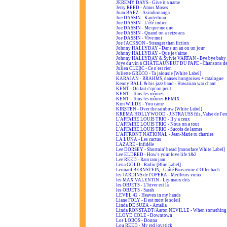
JEREMY DAYS - Give it a name
Jerry REED - Amos Moses
Joan BAEZ - Asimbonanga
Joe DASSIN - Kanterbräu
Joe DASSIN - L'été indien
Joe DASSIN - Me que me que
Joe DASSIN - Quand on a seize ans
Joe DASSIN - Vive moi
Joe JACKSON - Stranger than fiction
Johnny HALLYDAY - Dans un an ou un jour
Johnny HALLYDAY - Que je t'aime
Johnny HALLYDAY & Sylvie VARTAN - Bye bye baby
Joye du vin à CHÂTEAUNEUF DU PAPE - Chansons de
Julien CLERC - Ce n'est rien
Juliette GRÉCO - Ta jalousie [White Label]
KARAJAN - BRAHMS, danses hongroises + catalogue
Kenny BALL & his jazz band - Hawaiian war chant
KENT - On fait c'qu'on peut
KENT - Tous les mômes
KENT - Tous les mômes REMIX
Kim WILDE - You came
KIRSTEN - Over the rainbow [White Label]
KRÉMA HOLLYWOOD - J.STRAUSS fils, Valse de l'em
L'AFFAIRE LOUIS TRIO - Il y a ceux
L'AFFAIRE LOUIS TRIO - Nous on a tout
L'AFFAIRE LOUIS TRIO - Succès de larmes
L'AFFRONT NATIONAL - Jean-Marie tu charries
LA LUNA - Les cactus
LAZARE - Infidèle
Lee DORSEY - Shortnin' bread [monoface White Label]
Lee ELDRED - How's your love life 1&2
Lee REED - Ram ram jam
Lena GOLD - Radio [Blue Label]
Leonard BERNSTEIN - Gaîté Parisienne d'Offenbach
les JARDINS de l'OPÉRA - Meilleurs vœux
les MAX VALENTIN - Les maux dits
les OBJETS - L'hiver est là
les OBJETS - Sarah
LEVEL 42 - Heaven in my hands
Liane FOLY - Il est mort le soleil
Linda DE SUZA - Amalia
Linda RONSTADT/Aaron NEVILLE - When something is
LLOYD COLE - Downtown
Los LOBOS - Donna
Lou REED - My red joystick