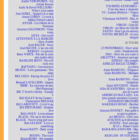
Tina TURNER - Break every
André VERCHUREN - Un
rule
certain frisson
TOURNÉE d'ENFOIRÉS -
Andy & David WILLIAMS -
C'est des mecs y chantent
What's your name
U2 - Lemon (Perfecto + Trance
Ann SOREL - Quand j'ai si mal
Mix)
Annie CORDY - Le rock à
Véronique SANSON - Moi, le
Médor [White Label]
venin
ANTAR - Les Fables de la
VIRGIN - Club 82
Fontaine
VIRGIN - les Must de l'été 86
Antoine GIACOMONI - Vieni
YAZOO - Don't go (re-mixes)
vieni
YOUNG MICHELIN - Je suis
ANYA - One word
fatigué
ATTENTION À LA MARCHE
- Slow d'enfer
45 TOURS
Axel BAUER - Jessy
Axel BAUER - L'arc-en-ciel
22 PISTEPIRKKO - Don't play
BARGES - La pitxuri
cello / Frankenstein
Barry WHITE - Put me in your
2PAC - How do you want it
mix (radio edit)
ABLETTES - Jeunesse sauvage
BASSLINE BOYS - We will
ADIDAS - Sky jumper
rock you
AFRICAN MAGIC COMBO -
BATTIATO - Cuccurucucu
La chica
BB DOC - Lolo ganzaman / Nul
Alain BASHUNG - Élégance
edge
Alain BASHUNG - Madame
BEE GEES - Paying the price of
rêve
love
Alain BASHUNG - Osez
Bernard LAVILLIERS - Saïgon
Joséphine
BIBIE - En souvenir de moi
Alain SOUCHON - Dandy
[Pré-Planning]
Alfio SCANDURRA - Qu'est-ce
BIG T Scotch whisky - Europe
qui ne va pas
1
AMERICAN BALLADS - Les
Bill HALEY & the Comets -
plus grands moments Country
Chaussettes PHILDAR
ANDERSON BRUFORD
Bill LABOUNTY - Livin'it up
WAKEMAN HOWE - Brother
Bill PRITCHARD - Number
of mine
five
Antoine DONNET - Fais gaffe à
Billy SWAN - Lover please
ce que tu penses...
BLACK - Fly up to the moon
Art MENGO - Côté cour
BLACK - You're a big girl now
AVIGNON au 8 décembre
Bob GELDOF - Love or
AVIONS - Nuit sauvage
something
B-52's - Planet Claire
Bonnie RAITT - Baby come
BAB & ROLANDO 808 - Mas
back
que nada
BOONS - The score
BADGAM - SP 1428 [Black
Boum BOMO - Hit-parades
Label]