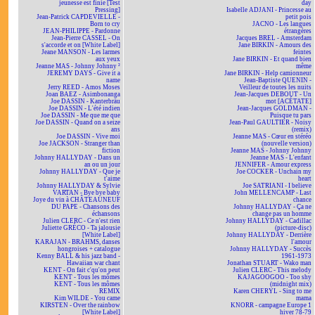
jeunesse est finie [Test
day
Pressing]
Isabelle ADJANI - Princesse au
Jean-Patrick CAPDEVIELLE -
petit pois
Born to cry
JACNO - Les langues
JEAN-PHILIPPE - Pardonne
étrangères
Jean-Pierre CASSEL - On
Jacques BREL - Amsterdam
s'accorde et on [White Label]
Jane BIRKIN - Amours des
Jeane MANSON - Les larmes
feintes
aux yeux
Jane BIRKIN - Et quand bien
Jeanne MAS - Johnny Johnny ²
même
JEREMY DAYS - Give it a
Jane BIRKIN - Help camionneur
name
Jean-Baptiste QUENIN -
Jerry REED - Amos Moses
Veilleur de toutes les nuits
Joan BAEZ - Asimbonanga
Jean-Jacques DEBOUT - Un
Joe DASSIN - Kanterbräu
mot [ACÉTATE]
Joe DASSIN - L'été indien
Jean-Jacques GOLDMAN -
Joe DASSIN - Me que me que
Puisque tu pars
Joe DASSIN - Quand on a seize
Jean-Paul GAULTIER - Noisy
ans
(remix)
Joe DASSIN - Vive moi
Jeanne MAS - Cœur en stéréo
Joe JACKSON - Stranger than
(nouvelle version)
fiction
Jeanne MAS - Johnny Johnny
Johnny HALLYDAY - Dans un
Jeanne MAS - L'enfant
an ou un jour
JENNIFER - Amour express
Johnny HALLYDAY - Que je
Joe COCKER - Unchain my
t'aime
heart
Johnny HALLYDAY & Sylvie
Joe SATRIANI - I believe
VARTAN - Bye bye baby
John MELLENCAMP - Last
Joye du vin à CHÂTEAUNEUF
chance
DU PAPE - Chansons des
Johnny HALLYDAY - Ça ne
échansons
change pas un homme
Julien CLERC - Ce n'est rien
Johnny HALLYDAY - Cadillac
Juliette GRÉCO - Ta jalousie
(picture-disc)
[White Label]
Johnny HALLYDAY - Derrière
KARAJAN - BRAHMS, danses
l'amour
hongroises + catalogue
Johnny HALLYDAY - Succès
Kenny BALL & his jazz band -
1961-1973
Hawaiian war chant
Jonathan STUART - Wako man
KENT - On fait c'qu'on peut
Julien CLERC - This melody
KENT - Tous les mômes
KAJAGOOGOO - Too shy
KENT - Tous les mômes
(midnight mix)
REMIX
Karen CHERYL - Sing to me
Kim WILDE - You came
mama
KIRSTEN - Over the rainbow
KNORR - campagne Europe 1
[White Label]
hiver 78-79