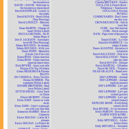
the boomtown
Claudia BRÜCKEN - Fanatic
DAVID + DAVID - Welcome to
COCA-COLA French Rock -
the boomtown [monoface]
Téléphone + Starshooter
David KNOPFLER - Lonely is
COCA-COLA Nicolas
the night
PEYRAC
David KOVEN - Bord à bord
COMMUNARDS - Don't leave
[Test Pressing]
me this way
David LINDLEY - Mercury
CROWDED HOUSE - Fall at
blues
your feet
Dean MARTIN - Change of
CURE - Just like heaven
heart [White Label]
CURE - Never enough
DECCA/GRUNDIG - Hi-Fi
DANI - Papa vient d'épouser la
Stéréo Phase 4
bonne
Dee D. JACKSON - Automatic
Daniel DARC - La ville
lover 88 [Test Pressing]
Danielle DARRIEUX - Le
Démis ROUSSOS - So dreamy
temps d'aimer
Démis ROUSSOS - With you
Dante AGOSTINI - Initiation à
Denis PEPIN - Marinette
la batterie
(j'avais l'air d'un con)
David HALLYDAY - Ooh la la
Diana ROSS - Chain reaction
David HALLYDAY - Wanna
Diana ROSS - Chain reaction
take my time
(special dance mix)
David KOVEN - Afrique
Dick RIVERS - Ainsi soit-elle
David MARTIAL - Célimène
Disque d'Or Top 50 biface
David Mc NEIL - Tiramisu
Glenn MEDEIROS & Florent
DEAD OR ALIVE - Brand new
PAGNY
lover
DO VISSINGA - Porto Vecchio
DEF LEPPARD - Animal
Donna SUMMER - The
DEF LEPPARD - Animal
wanderer [White Label]
(spécial promo)
DOOBIE BROTHERS - Real
DEF LEPPARD - Let's get
love [White Label]
rocked
DUTCH DIESEL - Goin' back
DEF LEPPARD - Let's get
to China
rocked (poster)
Elliott MURPHY - Closer
DEF LEPPARD - Let's get
Elton JOHN - Easier to walk
rocked (teaser)
away
DEPECHE MODE - Everything
Elton JOHN - I don't wanna go
counts (live)
on with you like that
Dick RIVERS - Je t'ai reconnue
Emmylou HARRIS - Rose of
Dolly PARTON - Downtown
Cimarron
EARTH WIND & FIRE -
Enrico MACIAS - 2 ailes & 3
Saturday nite
plumes
Eddy MITCHELL - Lèche-
Enrico MACIAS - La France de
bottes blues
mon enfance
Eddy MITCHELL - Soixante