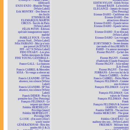
ENRIQUÉ - J'aime, J'aime...
soixante-deux
[dédicacé]
EDITH NYLON - Edith Nylon
ENZO ENZO - Blanche Neige
Edouard BAER - La bostella
[White Label]
ELEGANCE - Jamais de risque
Erik MONTRY - Des fleurs et
[Test Pressing]
des fusils
Etienne DAHO - Caribbean sea
ETHNIKOLOR
Etienne DAHO - Des
F.LEMARQUE/MARTIN
attractions désastre
CIRCUS - Succès de Paris
Etienne DAHO - Epaule tattoo
[White Label]
Etienne DAHO - Epaule tattoo
FÉLIX POTIN - Édition
(maxi)
spéciale inauguration super-
Etienne DAHO - Il ne dira pas
marché
[White Label]
FAMILLE FOUX - Un très
Etienne DAHO - Les voyages
joyeux Noël... [White Label]
immobiles
Félix FAIRANO - Moi je n'suis
EURYTHMICS - Sweet dreams
pas pressé [ACÉTATE]
(are made of this) REMIX 91
FFF - AC² N [White Label]
FARID - Un amour montagne
FIDO STEAKY - Les plus
Florent PAGNY - Ça fait des
belles musiques de films
nuits
FINE YOUNG CANNIBALS -
Florent PAGNY - Comme
The flame
d'habitude [Claude François]
France GALL - La chanson
Florent PAGNY - Jolie môme
d'Azima
[Léo Ferré]
Francis CABREL & Mercedes
Florent PAGNY - Tue-moi
SOSA - Yo vengo a ofrecer mi
FORBANS - Lève ton ful de là
corazon
Francis CABREL - Je rêve
Francis LEANDRI - EP Ton
Francis CABREL - Petite Marie
absence, ton silence [White
François FELDMAN - Comme
Label]
une évidence
Francis LEANDRI - SP Ton
François FELDMAN - Le p'tit
absence, ton silence [White
cireur
Label]
François FELDMAN - Les
Franck DIDIER - Pour la
valses de Vienne
première fois [Test Pressing]
François FELDMAN - Petit
François FELDMAN - Le
Frank
serpent qui danse
François FELDMAN & Joniece
Frédéric BERTHELOT -
JAMISON - J'ai peur
Privilège [maxi]
Frankie SMITH - The auction
Frédéric BERTHELOT -
Freddie MERCURY - The great
Privilège [SP]
pretender
G-I JOE - (I'm sorry) Don't
Frédéric CHATEAU - Le
worry tonite
malheur des uns... [White Label]
GÉNÉRATION 60 - Hits des
FREEMEN - Military beat
années 60 (1 & 2)
(strumentale)