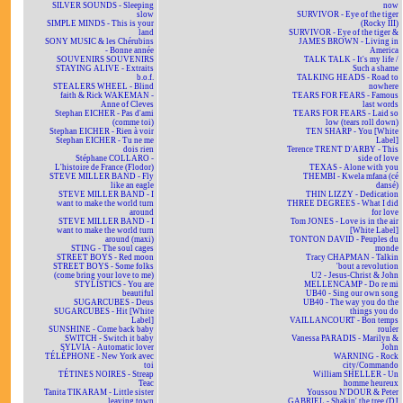
SILVER SOUNDS - Sleeping
now
slow
SURVIVOR - Eye of the tiger
SIMPLE MINDS - This is your
(Rocky III)
land
SURVIVOR - Eye of the tiger &
SONY MUSIC & les Chérubins
JAMES BROWN - Living in
- Bonne année
America
SOUVENIRS SOUVENIRS
TALK TALK - It's my life /
STAYING ALIVE - Extraits
Such a shame
b.o.f.
TALKING HEADS - Road to
STEALERS WHEEL - Blind
nowhere
faith & Rick WAKEMAN -
TEARS FOR FEARS - Famous
Anne of Cleves
last words
Stephan EICHER - Pas d'ami
TEARS FOR FEARS - Laid so
(comme toi)
low (tears roll down)
Stephan EICHER - Rien à voir
TEN SHARP - You [White
Stephan EICHER - Tu ne me
Label]
dois rien
Terence TRENT D'ARBY - This
Stéphane COLLARO -
side of love
L'histoire de France (Flodor)
TEXAS - Alone with you
STEVE MILLER BAND - Fly
THEMBI - Kwela mfana (cé
like an eagle
dansé)
STEVE MILLER BAND - I
THIN LIZZY - Dedication
want to make the world turn
THREE DEGREES - What I did
around
for love
STEVE MILLER BAND - I
Tom JONES - Love is in the air
want to make the world turn
[White Label]
around (maxi)
TONTON DAVID - Peuples du
STING - The soul cages
monde
STREET BOYS - Red moon
Tracy CHAPMAN - Talkin
STREET BOYS - Some folks
'bout a revolution
(come bring your love to me)
U2 - Jesus-Christ & John
STYLISTICS - You are
MELLENCAMP - Do re mi
beautiful
UB40 - Sing our own song
SUGARCUBES - Deus
UB40 - The way you do the
SUGARCUBES - Hit [White
things you do
Label]
VAILLANCOURT - Bon temps
SUNSHINE - Come back baby
rouler
SWITCH - Switch it baby
Vanessa PARADIS - Marilyn &
SYLVIA - Automatic lover
John
TÉLÉPHONE - New York avec
WARNING - Rock
toi
city/Commando
TÉTINES NOIRES - Streap
William SHELLER - Un
Teac
homme heureux
Tanita TIKARAM - Little sister
Youssou N'DOUR & Peter
leaving town
GABRIEL - Shakin' the tree (DJ