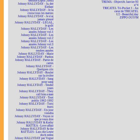
terrible (Optic 2000)
TREMA - Objectifs Janvier 93
Johnny HALLYDAY - Ja, der
n°4
Elefant
TRICATEL Tri-Pocket 1 - Au
Johnny HALLYDAY - Je la
cœur de TRICATEL
croise tous les matins
U2 - Beautiful day
Johnny HALLYDAY - Je n'ai
ZIPPO OUÏ FM
jamais pleuré
Johnny HALLYDAY - LEGAL,
le goût
Johnny HALLYDAY - Les
années Johnny vol.1
Johnny HALLYDAY - Les
années Johnny vol.2
Johnny HALLYDAY - Les
années Johnny vol.3
Johnny HALLYDAY - Les
tendres années
Johnny HALLYDAY - Marie
Johnny HALLYDAY - Pardon
Johnny HALLYDAY - Partie de
cartes
Johnny HALLYDAY -
Quelques cris
Johnny HALLYDAY - Rouler
sur la rivière
Johnny HALLYDAY - Sang
pour sang
Johnny HALLYDAY - Tender
years
Johnny HALLYDAY - They
call him a man
Johnny HALLYDAY - Tout
public 1962-1992
Johnny HALLYDAY - Tutti
frutti
Johnny HALLYDAY - Un jour
viendra
Johnny HALLYDAY - Voyez ce
que je veux dire
Johnny HALLYDAY & Kathy
MATTEA - Love affair
Johnny HALLYDAY & the
RATTLES - Lass die Leute
doch reden
Johnny HALLYDAY par Vogue