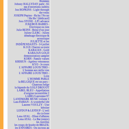
Hommes
Johnny HALLYDAY parle - 65
mn d'entretiens inédits
Jon HOPKINS - Light through
the veins
JOSEPH Pepino - Ha ha ! No no
! He He ! [dédicacé]
Joss STONE - LP1 advance
JUKEBOX BABIES -
Électrique ou rien
Julie REINS - Reine d'un jour
Julien CLERC - Julien
déménage électrique &
acoustique
JULIETTE et les
INDÉPENDANTS - 14 juillet
K.O.D. Chacun sa route
KARAJAN - Gold
KARAJAN GOLD
demonstration sampler
KORN - Family values
KRISIUN - Ageless venomous
KYO - Je cours
L'AFFAIRE LOUIS TRIO -
L'homme aux mille vies
L'AFFAIRE LOUIS TRIO -
Loin
L'HOMME PARLE
la BELGIQUE est un pays -
Chantons belge
la légende du GOLF DROUOT
LABEL BLEU - Appellation
d'origine incontrôlée 2
LABELS automne 97
LANDMARK MUSIC volume 1
Lara FABIAN - A wonderful life
Laurent VOULZY - Une
héroïne
LEFDUP & LEFDUP - L'oeil
du cyclone
Lena AYAL - Dîner d'affaires
Lena AYAL - Le Bar (remix)
les Antilles
les coups de foudre de BRAZIL
les ENFOIRÉS - On ira tous au