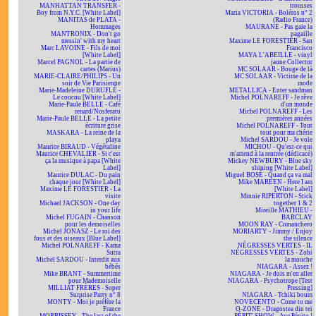
MANHATTAN TRANSFER -
trousses
Boy from N.Y.C. [White Label]
Maria VICTORIA - Boléros n° 2
MANITAS de PLATA -
(Radio France)
Hommages
MAURANE - Pas gaie la
MANTRONIX - Don't go
pagaille
messin' with my heart
Maxime LE FORESTIER - San
Marc LAVOINE - Fils de moi
Francisco
[White Label]
MAYA L'ABEILLE - vinyl
Marcel PAGNOL - La partie de
jaune Collector
cartes (Marius)
MC SOLAAR - Bouge de là
MARIE-CLAIRE/PHILIPS - Un
MC SOLAAR - Victime de la
soir de Vie Parisienne
mode
Marie-Madeleine DURUFLÉ -
METALLICA - Enter sandman
Le coucou [White Label]
Michel POLNAREFF - Je rêve
Marie-Paule BELLE - Café
d'un monde
renard/Nosferatu
Michel POLNAREFF - Les
Marie-Paule BELLE - La petite
premières années
écriture grise
Michel POLNAREFF - Tout
MASKARA - La reine de la
tout pour ma chérie
playa
Michel SARDOU - Je vole
Maurice BIRAUD - Végétaline
MICHOU - Qu'est-ce qui
Maurice CHEVALIER - Si c'est
m'attend à la rentrée (dédicacé)
ça la musique à papa [White
Mickey NEWBURY - Blue sky
Label]
shining [White Label]
Maurice DULAC - Du pain
Miguel BOSÉ - Quand ça va mal
chaque jour [White Label]
Mike MAREEN - Here I am
Maxime LE FORESTIER - La
[White Label]
visite
Minnie RIPERTON - Stick
Michael JACKSON - One day
together 1 & 2
in your life
Mireille MATHIEU -
Michel FUGAIN - Chanson
BARCLAY
pour les demoiselles
MOON RAY - Comanchero
Michel JONASZ - Le roi des
MORIARTY - Jimmy / Enjoy
fous et des oiseaux [Blue Label]
the silence
Michel POLNAREFF - Kama
NÉGRESSES VERTES - IL
Sutra
NÉGRESSES VERTES - Zobi
Michel SARDOU - Interdit aux
la mouche
bébés
NIAGARA - Assez !
Mike BRANT - Summertime
NIAGARA - Je dois m'en aller
pour Mademoiselle
NIAGARA - Psychotrope [Test
MILLIAT FRÈRES - Super
Pressing]
Surprise Party n° 8
NIAGARA - Tchiki boum
MONTY - Moi je préfère la
NOVECENTO - Come to me
France
O-ZONE - Dragostea din teï