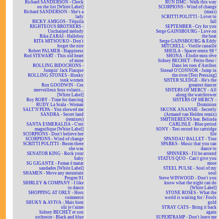
Richard SANDERSON - Check
RUN DMC - Walk this way
on the list [White Label]
SCORPIONS - Wind of change
Richard SANDERSON - She's a
(maxi)
lady
SCRITTI POLITTI - Lover to
RICKY AMIGOS - Téquila
fall
RIGHTEOUS BROTHERS -
SEPTEMBER - Cry for you
Unchained melody
Serge GAINSBOURG - Love on
Rika ZARAÏ - Hallelou
the beat
RITA MITSOUKO - Don't
Serge GAINSBOURG & Eddy
forget the nite
MITCHELL - Vieille canaille
Robert PALMER - Happiness
SHEILA - Spacer remix 98 ²
Rod STEWART - This old heart
SHONA - Elodie mon rêve
of mine
Sidney BECHET - Petite fleur /
ROLLING BIDOCHONS -
Dans les rues d'Antibes
Jumpin' Jack Flasque
Sinead O'CONNOR - Jump in
ROLLING STONES - Honky
the river [Test Pressing]
tonk women
SISTER SLEDGE - He's the
Ron GOODWIN - Ces
greatest dancer
merveilleux fous volants...
SISTERS OF MERCY - All
[White Label]
along the watchtower
Roy ROBY - Time for dancing
SISTERS OF MERCY -
RUDY La Scala - Woman
Dominion
SALT'N'PEPA - You showed me
SKUNK ANANSIE - Secretly
SANDRA - Secret land
(Armand van Helden remix)
(remixes)
SMITHEREENS feat. Belinda
SANTA ESMERALDA - C'est
CARLISLE - Blue period
magnifique [White Label]
SONY - Test record for cartridge
SCORPIONS - Don't believe her
file
SCORPIONS - Wind of change
SPANDAU BALLET - True
SCRITTI POLITTI - Boom there
SPARKS - Music that you can
she was
dance to
SENATOR KING - Rock your
SPINNERS - I'll be around
baby
STATUS QUO - Can't give you
SG GIGANTE - Fumar é matar
more
saudades [White Label]
STEEL PULSE - Soul of my
SHAMEN - Move any mountain
soul
Progen 91
Steve WINWOOD - Don't you
SHIRLEY & COMPANY - I like
know what the night can do
to dance
[White Label]
SHOPPING AT ORLY - Hors
STONE ROSES - What the
commerce
world is waiting for / Fools
SHUKY & AVIVA - Mais bien
gold
sûr je t'aime
STRAY CATS - Bring it back
Sidney BECHET et son
again
orchestre - Black and blue
SUPERTRAMP - Don't leave me