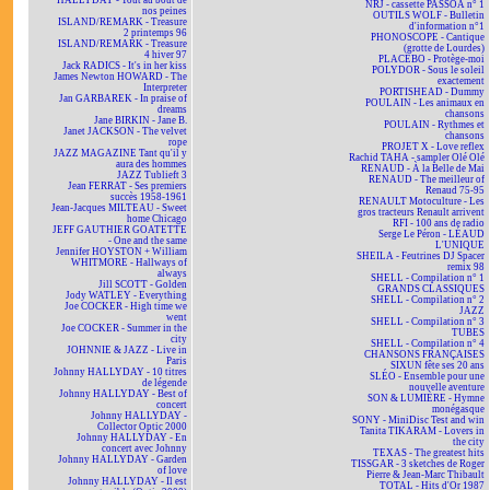
HALLYDAY - Tout au bout de
NRJ - cassette PASSOA n° 1
nos peines
OUTILS WOLF - Bulletin
ISLAND/REMARK - Treasure
d'information n°1
2 printemps 96
PHONOSCOPE - Cantique
ISLAND/REMARK - Treasure
(grotte de Lourdes)
4 hiver 97
PLACEBO - Protège-moi
Jack RADICS - It's in her kiss
POLYDOR - Sous le soleil
James Newton HOWARD - The
exactement
Interpreter
PORTISHEAD - Dummy
Jan GARBAREK - In praise of
POULAIN - Les animaux en
dreams
chansons
Jane BIRKIN - Jane B.
POULAIN - Rythmes et
Janet JACKSON - The velvet
chansons
rope
PROJET X - Love reflex
JAZZ MAGAZINE Tant qu'il y
Rachid TAHA - sampler Olé Olé
aura des hommes
RENAUD - À la Belle de Mai
JAZZ Tublieft 3
RENAUD - The meilleur of
Jean FERRAT - Ses premiers
Renaud 75-95
succès 1958-1961
RENAULT Motoculture - Les
Jean-Jacques MILTEAU - Sweet
gros tracteurs Renault arrivent
home Chicago
RFI - 100 ans de radio
JEFF GAUTHIER GOATETTE
Serge Le Péron - LÉAUD
- One and the same
L'UNIQUE
Jennifer HOYSTON + William
SHEILA - Feutrines DJ Spacer
WHITMORE - Hallways of
remix 98
always
SHELL - Compilation n° 1
Jill SCOTT - Golden
GRANDS CLASSIQUES
Jody WATLEY - Everything
SHELL - Compilation n° 2
Joe COCKER - High time we
JAZZ
went
SHELL - Compilation n° 3
Joe COCKER - Summer in the
TUBES
city
SHELL - Compilation n° 4
JOHNNIE & JAZZ - Live in
CHANSONS FRANÇAISES
Paris
SIXUN fête ses 20 ans
Johnny HALLYDAY - 10 titres
SLÉO - Ensemble pour une
de légende
nouvelle aventure
Johnny HALLYDAY - Best of
SON & LUMIÈRE - Hymne
concert
monégasque
Johnny HALLYDAY -
SONY - MiniDisc Test and win
Collector Optic 2000
Tanita TIKARAM - Lovers in
Johnny HALLYDAY - En
the city
concert avec Johnny
TEXAS - The greatest hits
Johnny HALLYDAY - Garden
TISSGAR - 3 sketches de Roger
of love
Pierre & Jean-Marc Thibault
Johnny HALLYDAY - Il est
TOTAL - Hits d'Or 1987