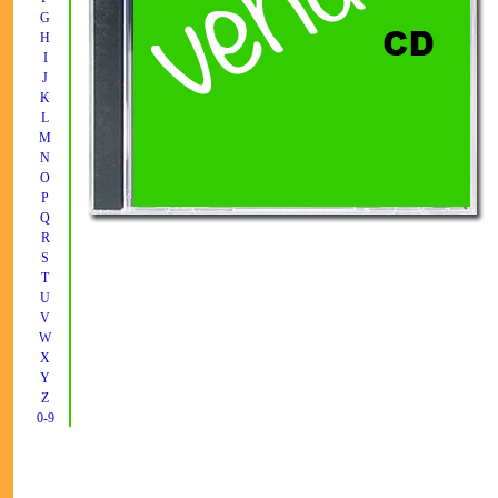
G
H
I
J
K
L
M
N
O
P
Q
R
S
T
U
V
W
X
Y
Z
0-9