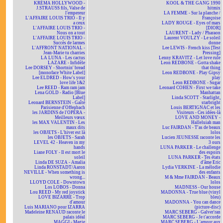
KRÉMA HOLLYWOOD -
KOOL & THE GANG 1990
J.STRAUSS fils, Valse de
hitmix
l'empereur
LA FEMME - Sur la planche /
L'AFFAIRE LOUIS TRIO - Il y
Françoise
a ceux
LADY ROUGE - Eyes of mars
L'AFFAIRE LOUIS TRIO -
[DIOR]
Nous on a tout
LAURENT - Lady / Pharaon
L'AFFAIRE LOUIS TRIO -
Laurent VOULZY - Le soleil
Succès de larmes
donne
L'AFFRONT NATIONAL -
Lee LEWIS - French kiss [Test
Jean-Marie tu charries
Pressing]
LA LUNA - Les cactus
Lenny KRAVITZ - Let love rule
LAZARE - Infidèle
Leon REDBONE - Gotta shake
Lee DORSEY - Shortnin' bread
that thing
[monoface White Label]
Leon REDBONE - Play Gipsy
Lee ELDRED - How's your
play
love life 1&2
Leon REDBONE - Sugar
Lee REED - Ram ram jam
Leonard COHEN - First we take
Lena GOLD - Radio [Blue
Manhattan
Label]
Linda SCOTT - Starlight,
Leonard BERNSTEIN - Gaîté
starbright
Parisienne d'Offenbach
Louis BERTIGNAC et les
les JARDINS de l'OPÉRA -
Visiteurs - Ces idées-là
Meilleurs vœux
LOVE AND MONEY -
les MAX VALENTIN - Les
Halleluiah man
maux dits
Luc FAIRDAN - T'as de beaux
les OBJETS - L'hiver est là
lolos
les OBJETS - Sarah
Lucien JEUNESSE raconte les
LEVEL 42 - Heaven in my
3 ours
hands
LUNA PARKER - Le challenge
Liane FOLY - Il est mort le
des espoirs
soleil
LUNA PARKER - Tes états
Linda DE SUZA - Amalia
d'âme Eric
Linda RONSTADT/Aaron
Lydia VERKINE - La mélodie
NEVILLE - When something is
des enfants
wrong...
M & Mme FAIRDAN - Beaux
LLOYD COLE - Downtown
lolos
Los LOBOS - Donna
MADNESS - Our house
Lou REED - My red joystick
MADONNA - True blue (vinyl
LOVE BIZARRE - Trop
bleu)
d'amour
MADONNA - You can dance
Luis MARIANO pour IZARRA
(picture-disc)
Madeleine RENAUD raconte le
MARC SEBERG - Galver'ran
palais idéal
MARC SEBERG - Je t'accorde
MAGGI - Magie
MARC SEBERG - L'amour aux