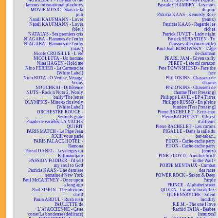
MORRISSEY - The last of the
PÉPIT' SHOW - Aye Pépito !
famous international playboys
Pascale CHAMBRY - Les mots
MOVIE MUSIC - Stars de la
du jour
pub
Patricia KAAS - Kennedy Rose
Natali KAUFMANN - Lover
(remix)
Natali KAUFMANN - Lover
Patricia KAAS - Regarde les
(bleu)
riches
NATALYS - Ses premiers cris
Patrick JUVET - Lady night
NIAGARA - Flammes de l'enfer
Patrick SÉBASTIEN - Tu
NIAGARA - Flammes de l'enfer
t'laisses aller (ma vieille)
(maxi)
Paul-Jean BOROWSKY - L'âge
Nicole CROISILLE - L'été
de diamant
NICOLETTA - Un homme
PEARL JAM - Given to fly
Nina HAGEN - Hold me
PERET - Late mi corazon
Nino FERRER - La Carmencita
Pete TOWNSHEND - Face the
[White Label]
face
Nino ROTA - O Venise, Venaga,
Phil O'KINS - Chasseur de
Venus
charme
NOUCHKAÏ - Différence
Phil O'KINS - Chasseur de
NUTS - Rock'n'Nuts 2, Wooly
charme [Test Pressing]
bully/The letter
Philippe LAVIL - EP 4 Titres
OLYMPICS - Mine exclusively
Philippe RUSSO - En pleine
[White Label]
lumière [Test Pressing]
ORCHESTRE ROUGE -
Pierre BACHELET - Écris-moi
Seconds grate
Pierre BACHELET - Elle est
Parade de variétés LA VACHE
d'ailleurs
QUI RIT
Pierre BACHELET - Les corons
PARIS MATCH - Le Pape Jean
PIGALLE - Dans la salle du
XXIII vous parle
bar-tabac...
PARIS PALACE HOTEL -
PIJON - Cache-cache party
Ramona
PIJON - Cache-cache party
Pascal DANEL - Les neiges du
(remix)
Kilimandjaro
PINK FLOYD - Another brick
PASSION FODDER - I'd sell
in the Wall ²
my soul to God
PORTE MENTAUX - Combat
Patricia KAAS - Une dernière
des races
semaine à New York
POWER ROCK - Saxon & Deep
Paul McCARTNEY - Once upon
Purple
a long ago
PRINCE - Alphabet street
Paul SIMON - The obvious
QUEEN - I want to break free
child
QUEENSRYCHE - Silent
Paula ABDUL - Rush rush
lucidity
PAULETTE de
R.E.M. - The one I love
L'AJACCIENNE - Ça se
Rachid TAHA - Barbès
corse/La boudeuse (dédicacé)
[remixes]