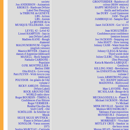
society
GROOVERIDER - Rainbows of
Jon ANDERSON - Animation
colour (MAW remixes)
KROKUS - Hardware [White
HAPPY MONDAYS - Pills 'n'
Label/Test Pressing]
thrills and bellyaches
la TRIBUNE de GENÈVE
Ian DURY - Lord Upminster
LBS - Action
JAM - The gift
LBS - Aurum
JAMIROQUAI - Sampler Best
Le MONDE de la
of
MUSIQUE/TÉLÉRAMA - Les
Janet JACKSON - Got 'til it's
copieurs
gone
LEVEL 42 - Level 42
Jean SCHULTHEIS -
Lionel HAMPTON - Jazz in
Confidence pour confidence
jazz [White Label]
(remixes house)
Madleen KANE - Rough
Joe JACKSON - Stepping out
diamond
John HIATT - Slow turning
MAGNUM BONUM - Gigolo
Johnny CASH - Water from the
(english version)
wells of home
Maurice BITTER - Chants et
Johnny CLEGG & Savuka -
danses d'Argentine [dédicacé]
Third world child
MAXELL - Rock Sampler
Julien CLERC - This melody
Nathalie CARDONE -
[Test Pressing]
Populaire
Katia & Marielle LABEQUE -
O.P.R. MONTPELLIER -
Gershwin
Berlioz 1988
KILLING JOKE - Revelations
Ofra HAZA - Love song
les ENFANTS du MISTRAL
Patti FLYNN - With love to you
volume 2
[dédicacé]
Louis ARMSTRONG plays
POLYDOR - les géants de l'été
W.C. HANDY [dédicacé]
volume 2
MADONNA - Hollywood
RICKY AMIGOS - Delirios
(remixes)
[White Label]
Marc LAVOINE - Paris
ROCK AROUND THE
MC SOLAAR - Bouge de là
WORLD radio show
(remix)
Roger BOURDIN - TIMING 8,
MECHAGODZILLA - Planet X
Confidences d'un flûtiste
Michael JACKSON - Michael
Roger VERMEER -
Vs Michael
Rumba/Cha-cha-cha
MINK DEVILLE - Sportin' life
SAD CAFÉ - Olé
Modeste MOUSSORGSKY -
SCHÖLLER - In Schöller ist
Tableaux d'une exposition
Musik
MONSIEUR Z - Fourrure et
SIGUE SIGUE SPUTNICK -
Musique [numéroté]
Flaunt it [White Label]
MORRISSEY - Viva hate
SONOLOR - Vœux sonores
MÖTLEY CRÜE - Smokin' in
1975
the boys room
Sophie MARCEAU - Certitude
Murray HEAD - Sooner or later