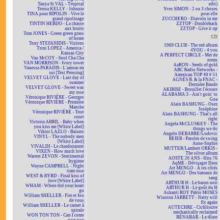
Tanya St VAL - Tropical
edit)
Teresa KELLY - Johnnie
Yves SIMON - 2 ou 3 choses
TINA pour RIPOLIN - Vive le
pour elle
grand ripolinage
ZUCCHERO - Diavolo in me
TINTIN HEBDO - La chasse
ZZTOP - Doubleback
aux bruits
ZZTOP - Give it up
Tom JONES - Green green grass
CD
of home
Tony STEFANIDIS - Visions
1969 CLUB - The red album
Trini LOPEZ - America /
4YOU - 4 you
Kansas City
A PERFECT CIRCLE - Mer de
Van McCOY - Soul Cha Cha
noms
VAN MORRISON - Ivory tower
AaRON - Seeds of gold
Vanessa PARADIS - L'amour en
ABC Radio Networks -
soi [Test Pressing]
American TOP 40 # 51
VELVET GLOVE - Last day of
AGNÈS B. & la FNAC -
summer
Dernière Bande
VELVET GLOVE - Sweet was
AKIRISE - Brouiller l'écoute
my rose
ALABAMA 3 - Ain't goin' to
Véronique RIVIÈRE - Georges
Goa
Véronique RIVIÈRE - Première
Alain BASHUNG - Osez
Manche
Joséphine
Véronique RIVIÈRE - Tout
Alain BASHUNG - That's all
court
right
Victoria ABRIL - Baby when
Angela McCLUSKEY - The
you kiss me [White Label]
things we do
Viktor LAZLO - Baisers
Angelo DEBARRE/Ludovic
VINYL - The nobody men
BEIER - Paroles de swing
[White Label]
Anne-Sophie
VIVALDI - Le chardonneret
MUTTER/Lambert ORKIS -
VIXEN - How much love
The silver album
Warren ZEVON - Sentimental
AOSTE 20 ANS - Hits 76
hygiene
AqME - Dévisager Dieu
Wayne CAMPBELL - Night
Art MENGO - À tes côtés
time rose
Art MENGO - Des bateaux de
WEST & BYRD - Final kiss of
sang
love [White Label]
ARTHUR H - Le baron noir
WHAM - Where did your heart
ARTHUR H - Le goût du H
go
Ashanti ROY Pablo MOSES
William SHELLER - Fier et fou
Winston JARRETT - Natty will
de vous
fly again
William SHELLER - Le carnet à
AUTECHRE - Cichlisuite
spirale
mechanically reclaimed
WON TON TON - Can I come
BÉNABAR - Le dîner