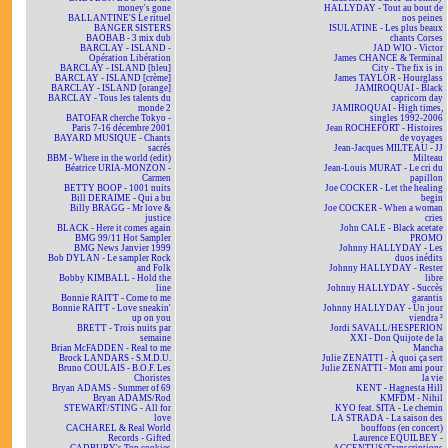
money's gone
HALLYDAY - Tout au bout de
BALLANTINE'S Le rituel
nos peines
BANGER SISTERS
ISULATINE - Les plus beaux
BAOBAB - 3 mix dub
chants Corses
BARCLAY - ISLAND -
JAD WIO - Victor
Opération Libération
James CHANCE & Terminal
BARCLAY - ISLAND [bleu]
City - The fix is in
BARCLAY - ISLAND [crème]
James TAYLOR - Hourglass
BARCLAY - ISLAND [orange]
JAMIROQUAI - Black
BARCLAY - Tous les talents du
capricorn day
monde 2
JAMIROQUAI - High times,
BATOFAR cherche Tokyo -
singles 1992-2006
Paris 7-16 décembre 2001
Jean ROCHEFORT - Histoires
BAYARD MUSIQUE - Chants
de voyages
sacrés
Jean-Jacques MILTEAU - JJ
BBM - Where in the world (edit)
Milteau
Béatrice URIA-MONZON -
Jean-Louis MURAT - Le cri du
Carmen
papillon
BETTY BOOP - 1001 nuits
Joe COCKER - Let the healing
Bill DERAIME - Qui a bu
begin
Billy BRAGG - Mr love &
Joe COCKER - When a woman
justice
cries
BLACK - Here it comes again
John CALE - Black acetate
BMG 99/11 Hot Sampler
PROMO
BMG News Janvier 1999
Johnny HALLYDAY - Les
Bob DYLAN - Le sampler Rock
duos inédits
and Folk
Johnny HALLYDAY - Rester
Bobby KIMBALL - Hold the
libre
line
Johnny HALLYDAY - Succès
Bonnie RAITT - Come to me
garantis
Bonnie RAITT - Love sneakin'
Johnny HALLYDAY - Un jour
up on you
viendra ²
BRETT - Trois nuits par
Jordi SAVALL/HESPERION
semaine
XXI - Don Quijote de la
Brian McFADDEN - Real to me
Mancha
Brock LANDARS - S.M.D.U.
Julie ZENATTI - À quoi ça sert
Bruno COULAIS - B.O.F. Les
Julie ZENATTI - Mon ami pour
Choristes
la vie
Bryan ADAMS - Summer of 69
KENT - Hagnesta Hill
Bryan ADAMS/Rod
KMFDM - Nihil
STEWART/STING - All for
KYO feat. SITA - Le chemin
love
LA STRADA - La saison des
CACHAREL & Real World
bouffons (en concert)
Records - Gifted
Laurence EQUILBEY -