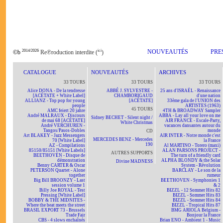
2014/2026
ici
NOUVEAUTÉS
PRE
©b
Re℗roduction interdite (
)
CATALOGUE
NOUVEAUTÉS
ARCHIVES
33 TOURS
33 TOURS
33 TOURS
Alice DONA - De la tendresse
ABBÉ J. SYLVESTRE -
25 ans d'ISRAËL - Renaissance
[ACÉTATE + White Label]
CHAMBORIGAUD
d'une nation
ALLIANZ - Top pop for young
[ACÉTATE]
33ème gala de l'UNION des
people
ARTISTES (1963)
45 TOURS
AMC feiert 20 jahre
4TH & BROADWAY Sampler
André MALRAUX - Discours
ABBA - Lay all your love on me
Sidney BECHET - Silent night /
de mai 68 [ACÉTATE]
AIR FRANCE - Escale-Party,
White Christmas
André VERCHUREN -
vacances dansantes autour du
Tangos/Pasos-Dobles
monde
CD
Art BLAKEY - Jazz Messengers
AIR INTER - Notre monde c'est
MERCEDES BENZ - Mercedes
70 [White Label]
la France
190
AZ - Compilations
Al MARTINO - Torero (maxi)
85150/85151 [White Labels]
ALAN PARSONS PROJECT -
AUTRES SUPPORTS
BEETHOVEN - Disque de
The turn of a friendly card
démonstration
ALPHA BLONDY & the Solar
Divine MADNESS
Benny CARTER & Oscar
System - Révolution
PETERSON Quartet - Alone
BARCLAY - Le son de la
together
rumeur
Big Bill BROONZY - Last
BEETHOVEN - Symphonies 1
session volume 1
& 2
Billy Joe ROYAL - Test
BIZZL - 12 Sommer Hits 82
Pressing [White Label]
BIZZL - Sommer Hits 83
BOBBY & THE MIDNITES -
BIZZL - Sommer Hits 84
Where the beat meets the street
BIZZL - Tropical Hits 87
BRASIL EXPORT 73 - Brussels
BMG ARIOLA Belgium -
Trade Fair
Bonjour la France
CBS - 4 slows enchaînés
Brian ENO - Ambient 1 - Music