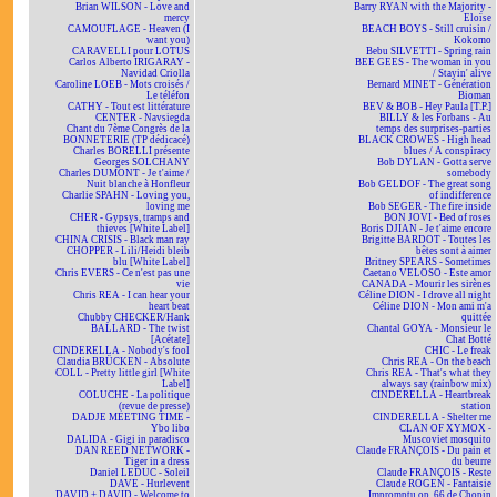
Brian WILSON - Love and
Barry RYAN with the Majority -
mercy
Eloïse
CAMOUFLAGE - Heaven (I
BEACH BOYS - Still cruisin /
want you)
Kokomo
CARAVELLI pour LOTUS
Bebu SILVETTI - Spring rain
Carlos Alberto IRIGARAY -
BEE GEES - The woman in you
Navidad Criolla
/ Stayin' alive
Caroline LOEB - Mots croisés /
Bernard MINET - Génération
Le téléfon
Bioman
CATHY - Tout est littérature
BEV & BOB - Hey Paula [T.P.]
CENTER - Navsiegda
BILLY & les Forbans - Au
Chant du 7ème Congrès de la
temps des surprises-parties
BONNETERIE (TP dédicacé)
BLACK CROWES - High head
Charles BORELLI présente
blues / A conspiracy
Georges SOLCHANY
Bob DYLAN - Gotta serve
Charles DUMONT - Je t'aime /
somebody
Nuit blanche à Honfleur
Bob GELDOF - The great song
Charlie SPAHN - Loving you,
of indifference
loving me
Bob SEGER - The fire inside
CHER - Gypsys, tramps and
BON JOVI - Bed of roses
thieves [White Label]
Boris DJIAN - Je t'aime encore
CHINA CRISIS - Black man ray
Brigitte BARDOT - Toutes les
CHOPPER - Lili/Heidi bleib
bêtes sont à aimer
blu [White Label]
Britney SPEARS - Sometimes
Chris EVERS - Ce n'est pas une
Caetano VELOSO - Este amor
vie
CANADA - Mourir les sirènes
Chris REA - I can hear your
Céline DION - I drove all night
heart beat
Céline DION - Mon ami m'a
Chubby CHECKER/Hank
quittée
BALLARD - The twist
Chantal GOYA - Monsieur le
[Acétate]
Chat Botté
CINDERELLA - Nobody's fool
CHIC - Le freak
Claudia BRÜCKEN - Absolute
Chris REA - On the beach
COLL - Pretty little girl [White
Chris REA - That's what they
Label]
always say (rainbow mix)
COLUCHE - La politique
CINDERELLA - Heartbreak
(revue de presse)
station
DADJE MEETING TIME -
CINDERELLA - Shelter me
Ybo libo
CLAN OF XYMOX -
DALIDA - Gigi in paradisco
Muscoviet mosquito
DAN REED NETWORK -
Claude FRANÇOIS - Du pain et
Tiger in a dress
du beurre
Daniel LEDUC - Soleil
Claude FRANÇOIS - Reste
DAVE - Hurlevent
Claude ROGEN - Fantaisie
DAVID + DAVID - Welcome to
Impromptu op. 66 de Chopin