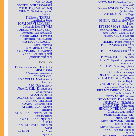
[White Label]
MUSTANG Kollektion Herbst
STOFFEL & FILS 1950-1975
Winter 83
T'PAU - Rage [White Label]
Nanette WORKMAN - Chaude
TEPPAZ - Technique spatio-
[white label]
dynamic
ORISHAS - Orishas llego
Théâtre de l'EMPIRE -
remixes
compilation Rétro
OSIBISA - Ojah awake [White
TOPALOFF-VERCHUREN -
Label]
Le couple idéal [TP/WL]
PET SHOP BOYS - Behaviour
TOPALOFF~VERCHUREN -
Peter GABRIEL - 4 (Security)
Le couple idéal [dédicacé]
Peter TOSH - Captured live
Victoria PARRY - Love and
Philip OAKEY & Giorgio
devotion [White Label]
MORODER
WESTBOUND SOUND -
PHILIPS - Promo Promo 74
Sampler promo
PHILIPS Spécial Club été 76
WYOMING TRAVEL
vol.1
COMMISSION - In Wyoming
PHILIPS Spécial Club été 78
YANN - Continent perdu
vol. 2
(continue continue)
Pierre SCHAEFFER & Pierre
HENRY - Symphonie pour un
45 TOURS
homme seul
PRODIGY - Speedway (theme
Éditions musicales LEBRIOT -
from Fastlane)
MIDEM 1970
QUEEN - Live magic
20ème anniversaire de
REAL THING - Boogie down
CONFORAMA
RITA MITSOUKO n°1 - Marcia
5000 VOLTS - Motion man /
baila / Hip kit
Bye love
RITA MITSOUKO n°2 - C'est
ABC - Poison arrow
comme ça / Y'a d'la haine
Abdel DJELIL - Elle passe sa
RITA MITSOUKO n°3 - Andy /
vie en voyage
Les histoires d'A
ABDUL HASSAN
ROXY MUSIC - Avalon
ORCHESTRA - Arabian affair
ROXY MUSIC - Flesh + Blood
ADAMO - Inch'Allah
SHAKATAK - Night birds
ADAMO - Le carosse d'or
SIMPLY RED - Fairground
AFTERSHOCK - Always
SINGIN' IN THE RAIN - b.o.f.
thinking
Chantons sous la pluie
Al JARREAU - Never givin' up
Sophie ELLIS-BEXTOR -
[Test Pressing]
Mixed up world
Alain TURBAN - Mystique
Steve WINWOOD - Talking
[DÉDICACÉ]
back to the night
Amii STEWART - Knock on
Stevie WONDER - Coldchill
wood
TAXXI - Sex and suburban
André VERCHUREN - Alma
suicide
española