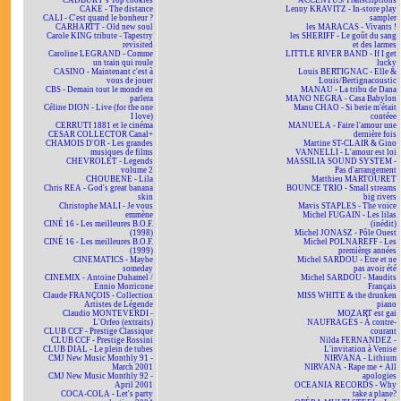
CADBURY's Top cookies
ACCENTUS/Transcriptions
CAKE - The distance
Lenny KRAVITZ - In-store play
CALI - C'est quand le bonheur ?
sampler
CARHARTT - Old new soul
les MARACAS - Vivants !
Carole KING tribute - Tapestry
les SHERIFF - Le goût du sang
revisited
et des larmes
Caroline LEGRAND - Comme
LITTLE RIVER BAND - If I get
un train qui roule
lucky
CASINO - Maintenant c'est à
Louis BERTIGNAC - Elle &
vous de jouer
Louis/Bertignacoustic
CBS - Demain tout le monde en
MANAU - La tribu de Dana
parlera
MANO NEGRA - Casa Babylon
Céline DION - Live (for the one
Manu CHAO - Si berie m'était
I love)
contéee
CERRUTI 1881 et le cinéma
MANUELA - Faire l'amour une
CESAR COLLECTOR Canal+
dernière fois
CHAMOIS D'OR - Les grandes
Martine ST-CLAIR & Gino
musiques de films
VANNELLI - L'amour est loi
CHEVROLET - Legends
MASSILIA SOUND SYSTEM -
volume 2
Pas d'arrangement
CHOUBENE - Lila
Matthieu MARTOURET
Chris REA - God's great banana
BOUNCE TRIO - Small streams
skin
big rivers
Christophe MALI - Je vous
Mavis STAPLES - The voice
emmène
Michel FUGAIN - Les lilas
CINÉ 16 - Les meilleures B.O.F.
(inédit)
(1998)
Michel JONASZ - Pôle Ouest
CINÉ 16 - Les meilleures B.O.F.
Michel POLNAREFF - Les
(1999)
premières années
CINEMATICS - Maybe
Michel SARDOU - Être et ne
someday
pas avoir été
CINEMIX - Antoine Duhamel /
Michel SARDOU - Maudits
Ennio Morricone
Français
Claude FRANÇOIS - Collection
MISS WHITE & the drunken
Artistes de Légende
piano
Claudio MONTEVERDI -
MOZART est gai
L'Orfeo (extraits)
NAUFRAGÉS - À contre-
CLUB CCF - Prestige Classique
courant
CLUB CCF - Prestige Rossini
Nilda FERNANDEZ -
CLUB DIAL - Le plein de tubes
L'invitation à Venise
CMJ New Music Monthly 91 -
NIRVANA - Lithium
March 2001
NIRVANA - Rape me + All
CMJ New Music Monthly 92 -
apologies
April 2001
OCEANIA RECORDS - Why
COCA-COLA - Let's party
take a plane?