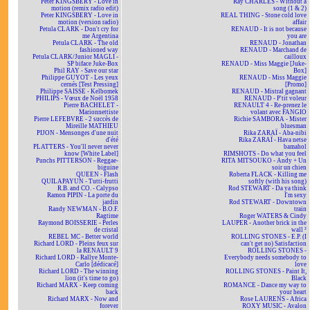
Peter KINGSBERY - Love in
Ray CHARLES - Without a
motion (remix radio edit)
song (1 & 2)
Peter KINGSBERY - Love in
REAL THING - Stone cold love
motion (version radio)
affair
Petula CLARK - Don't cry for
RENAUD - It is not because
me Argentina
you are
Petula CLARK - The old
RENAUD - Jonathan
fashioned way
RENAUD - Marchand de
Petula CLARK/Junior MAGLI -
cailloux
SP biface Juke-Box
RENAUD - Miss Maggie [Juke-
Phil RAY - Save our star
Box]
Philippe GUYOT - Les yeux
RENAUD - Miss Maggie
cernés [Test Pressing]
[Promo]
Philippe SAISSE - Kelbomek
RENAUD - Mistral gagnant
PHILIPS - Vœux de Noël 1958
RENAUD - P'tit voleur
Pierre BACHELET -
RENAULT 4 - Re-prenez le
Marionnettiste
volant avec FANGIO
Pierre LEFEBVRE - 2 succès de
Richie SAMBORA - Mister
Mireille MATHIEU
bluesman
PIJON - Mensonges d'une nuit
Rika ZARAÏ - Aba-nibi
d'été
Rika ZARAÏ - Hava netse
PLATTERS - You'll never never
bamahol
know [White Label]
RIMSHOTS - Do what you feel
Punchs PITTERSON - Reggae-
RITA MITSOUKO - Andy + Un
biguine
soir un chien
QUEEN - Flash
Roberta FLACK - Killing me
QUILAPAYUN - Tutti-frutti
softly (with his song)
R.B. and CO. - Calypso
Rod STEWART - Da ya think
Ramon PIPIN - La porte du
I'm sexy
jardin
Rod STEWART - Downtown
Randy NEWMAN - B.O.F.
train
Ragtime
Roger WATERS & Cindy
Raymond BOISSERIE - Perles
LAUPER - Another brick in the
de cristal
wall ²
REBEL MC - Better world
ROLLING STONES - E.P. (I
Richard LORD - Pleins feux sur
can't get no) Satisfaction
la RENAULT 9
ROLLING STONES -
Richard LORD - Rallye Monte-
Everybody needs somebody to
Carlo [dédicacé]
love
Richard LORD - The winning
ROLLING STONES - Paint It,
lion (it's time to go)
Black
Richard MARX - Keep coming
ROMANCE - Dance my way to
back
your heart
Richard MARX - Now and
Rose LAURENS - Africa
forever
ROXY MUSIC - Avalon