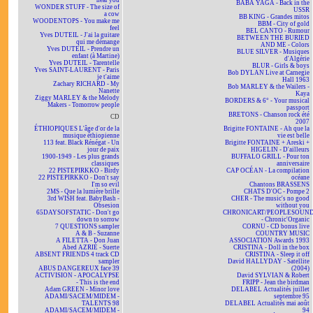
near you
BABA YAGA - Back in the
WONDER STUFF - The size of
USSR
a cow
BB KING - Grandes mitos
WOODENTOPS - You make me
BBM - City of gold
feel
BEL CANTO - Rumour
Yves DUTEIL - J'ai la guitare
BETWEEN THE BURIED
qui me démange
AND ME - Colors
Yves DUTEIL - Prendre un
BLUE SILVER - Musiques
enfant (à Martine)
d'Algérie
Yves DUTEIL - Tarentelle
BLUR - Girls & boys
Yves SAINT-LAURENT - Paris
Bob DYLAN Live at Carnegie
je t'aime
Hall 1963
Zachary RICHARD - My
Bob MARLEY & the Wailers -
Nanette
Kaya
Ziggy MARLEY & the Melody
BORDERS & 6° - Your musical
Makers - Tomorrow people
passport
BRETONS - Chanson rock été
CD
2007
ÉTHIOPIQUES L'âge d'or de la
Brigitte FONTAINE - Ah que la
musique éthiopienne
vie est belle
113 feat. Black Rénégat - Un
Brigitte FONTAINE + Areski +
jour de paix
HIGELIN - D'ailleurs
1900-1949 - Les plus grands
BUFFALO GRILL - Pour ton
classiques
anniversaire
22 PISTEPIRKKO - Birdy
CAP OCÉAN - La compilation
22 PISTEPIRKKO - Don't say
océane
I'm so evil
Chantons BRASSENS
2MS - Que la lumière brille
CHATS D'OC - Pompe 2
3rd WISH feat. BabyBash -
CHER - The music's no good
Obsesion
without you
65DAYSOFSTATIC - Don't go
CHRONICART/PEOPLESOUN
down to sorrow
- Chronic'Organic
7 QUESTIONS sampler
CORNU - CD bonus live
A & B - Suzanne
COUNTRY MUSIC
A FILETTA - Don Juan
ASSOCIATION Awards 1993
Abed AZRIÉ - Suerte
CRISTINA - Doll in the box
ABSENT FRIENDS 4 track CD
CRISTINA - Sleep it off
sampler
David HALLYDAY - Satellite
ABUS DANGEREUX face 39
(2004)
ACTIVISION - APOCALYPSE
David SYLVIAN & Robert
- This is the end
FRIPP - Jean the birdman
Adam GREEN - Minor love
DELABEL Actualités juillet
ADAMI/SACEM/MIDEM -
septembre 95
TALENTS 98
DELABEL Actualités mai août
ADAMI/SACEM/MIDEM -
94