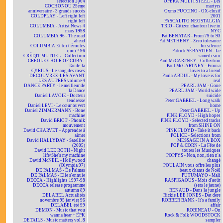
selection 2004
OPÉRA MULTI STEEL - Les
COCHONOU 25ème
martyrs
anniversaire - 3 grands succès
Oxmo PUCCINO - OX-clusif
COLDPLAY - Left right left
2001
right left
PASCALITO NEOSTALGIA
COLUMBIA - Artist News 4
TRIO - Citizen chanteur live in
mars 1998
NYC
COLUMBIA 96 - The road
Pat BENATAR - From 79 to 93
ahead
Pat METHENY - Zero tolerance
COLUMBIA Et toi t'écoutes
for silence
quoi ? 96
Patrick SÉBASTIEN - Le
CRÉDIT MUTUEL - Collection
samedi soir
CRÉOLE CHOIR OF CUBA -
Paul McCARTNEY - Collection
Tande-la
Paul McCARTNEY - From a
CYRIUS - Le sang des roses
lover to a friend
DÉCOUVREZ-LES AVANT
Paula ABDUL - My love is for
LES AUTRES volume 4
real
DANCE PARTY - le meilleur de
PEARL JAM - Gone
la Dance
PEARL JAM - World wide
Daniel LAVOIE - Docteur
suicide
tendresse
Peter GABRIEL - Long walk
Daniel LEVI - Le cœur ouvert
home
Daniel ZIMMERMANN - Bone
Peter GABRIEL - Up
machine
PINK FLOYD - High hopes
David BRIOT - Phonik
PINK FLOYD - Selected tracks
mouvement
from SHINE ON
David CHARVET - Apprendre à
PINK FLOYD - Take it back
aimer
POLICE - Selections from
David HALLYDAY - Satellite
MESSAGE IN A BOX
(2005)
POP & CORN - La Fête de
David LEE ROTH - Night
toutes les Musiques
life/She's my machine
POPPYS - Non, non, rien n'a
David McNEIL - Hollywood
changé
(Olympia 97)
POULAIN vous offre les plus
DE PALMAS - De Palmas
beaux chants de Noël
DE PALMAS - Elle s'ennuie
PUTUMAYO - Mali
DECCA - Highlights 1997-98
RASPIGAOUS - Mois d'août
DECCA release programme
(sers le jaune)
autumn 89
RENAUD - Dans la jungle
DELABEL Actualités
Rickie LEE JONES - Dat dere
novembre 95 janvier 96
ROBBER BANK - It's a family
DELABEL été 99
affair
DEMON - Music that you
ROBINEAU - On
wanna hear + EPK
Rock & Folk WOODSTOCK
DETAILS - Music matters vol. 8
sampler