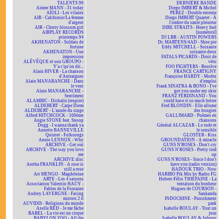
TALENTS 99
DERNIÈRE BANDE
Aimee MANN - 31 today
Diego IMBERT & Michel
AÏOLI - Les vilains
PEREZ - Double entente
AIR - Californie/La femme
Diego IMBERT Quartet - À
d'argent
l'ombre du saule pleureur
AIR - Cherry blossom girl
DIRE STRAITS - Heavy fuel
AIRPLAY RECORDS
[numéroté]
printemps 94
DJ LBR - AUSTIN POWERS
AKHENATON - Soldats de
Dr. MARTENS/4AD - Shoe pie
fortune
Eddy MITCHELL - Soixante
AKHENATON - Une
soixante-deux
impression
FATALS PICARDS - Droit de
ALÉVÊQUE et son GROUPO -
véto
Y'a c'qu'on dit...
FOO FIGHTERS - Resolve
Alain HIVER - La chanson
FRANCE CARTIGNY
d'Antraigues
Françoise HARDY - Modes
Alain MANARANCHE - Dans
d'emploi
le vent
Frank SINATRA & BONO - I've
Alain MANARANCHE -
got you under my skin
Sentiment
FRANZ FERDINAND - You
ALAMBIC - Dichaïtz (respire)
could have it so much better
ALDEBERT - Carpe Diem
Fred BLONDIN - Elle allume
ALDEBERT - L'année du singe
des bougies
Alfred HITCHCOCK - 100ème
GALLIMARD - Poèmes en
Angie STONE feat. Snoop
chansons
Dogg - I wanna thank ya
Général ALCAZAR - Le rude et
Annette BANNEVILLE
le sensible
Quintet - Folksongs
GLOSTER - Kiss
Annie LENNOX - Why
GROUNDATION - A miracle
ARCHIVE - Get out
GUNS N'ROSES - Don't cry
ARCHIVE - The way you love
GUNS N'ROSES - Pretty tied
me
up
ARCHIVE:disc
GUNS N'ROSES - Since I don't
Aretha FRANKLIN - A rose is
have you (radio version)
still a rose
HADOUK TRIO - Now
Art MENGO - Magdeleine
HARIBO Pik Mix by Radio FG
ARTE - Les 4 saisons
Hubert-Félix THIÉFAINE - La
Association Valentin HAÜY -
tentation du bonheur
Fables de la Fontaine
Hugues de COURSON -
Audrey LAVERGNE - Facing
Sankanda
mirrors 2.0
INDOCHINE - Punishment
AUVIDIS - Religions du monde
park
Axelle RED - Je me fâche
Isabelle BOULAY - Tout un
BABEL - La vie est un cirque
jour
BABYLON ZOO - All the
Isabelle BOULAY & Johnny