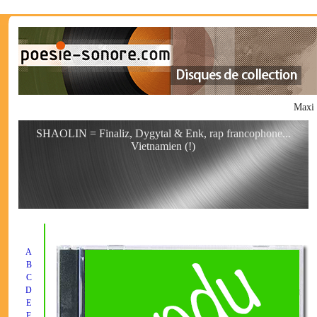
Maxi 
SHAOLIN = Finaliz, Dygytal & Enk, rap francophone...
Vietnamien (!)
A
B
C
D
E
F