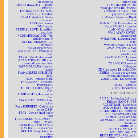
the orchestra
Haldern Pop
Eros RAMAZZOTTI - Quanto
V2 MUSIC sampler 1997
amore sei
Véronique RIVIÈRE - Michaël
Eros RAMAZZOTTI & Joe
Véronique SANSON - D'un
COCKER - Difendero
papillon à une étoile
ESPACE Rhythm & Blues -
VF-Version Française - Rap &
Volume 2
Groove
ESSO - Sur la route
Viola WILLS - It's my pleasure
d'Hollywood
Vivien SAVAGE - La p'tite
ETERNAL LOVE - le meilleur
Lady + C'est qu'le vent
des slows
Weird Al YANKOVIC -
F-COMMUNICATIONS - 7th
Jurassic Park
birthday sampler
WHAT FOR - L'amour n'a pas
FAN DE le magazine - CD
de loi
interview
Winston McANUFF & The
FARGO sampler 2005
Bazbaz Orchestra - A drop
Farid RUSSLAN - Musique de
ZAZIE - Rose
films
ZAZIE - Zen
FARM JOB - Hokkaïdo rush
ZAZIE MUSETTE - Zazie
FASZINATION MUSIK - Les
Musette
clous du nouveau label
ZE RECORDS presents
FATA MORGANA - Le petit
Undercover
monde
ZE Xmas record REloaded 2004
Festival BLUES SUR SEINE
ZEBDA - Je crois que ça va pas
2003
être possible (radio edit)
FNAC - Parcours black
ZONE LIBRE - Les contes du
FNAC MUSIC - Actualités
chaos
Printemps 93
ZORA - La famille
FOOD RECORDS sampler
ZORA - Panaméenne
1991
AUTRES SUPPORTS
FOUR ROSES - Musiques de
films
AC-DC - Ballbreaker, la bio par
FRANCE TELECOM - Easy
Philippe MANOEUVRE
techno
ACE OF BASE - Lucky love
Franz SCHUBERT - Quintette à
ACE OF BASE - The bridge
cordes D.956
AFTER FOREVER - Remagine
FRAY - Over my head (cable
AIR - Californie/Sexy boy
car)
ARMOR - Le bal des Laze
FREDERICKS + GOLDMAN +
Art MENGO - interview Alain
JONES - Des vies
Gardinier
FRENCH B - La vie est belle
BJÖRK - Post
GAY DAD - Leisure noise
BOB MARLEY & THE
GEFFEN - Swag American
WAILERS 1967-1972
Style
BRICE DE NICE - J't'ai cassé !
GENERIC