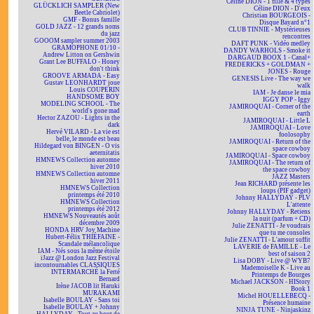
Céline DION - 1 fille & 4 types
GLÜCKLICH SAMPLER (New
Céline DION - D'eux
Beetle Cabriolet)
Christian BOURGEOIS -
GMF - Bonus famille
Disque Bayard n°1
GOLD JAZZ - 12 grands noms
CLUB TINNIE - Mystérieuses
du jazz
rencontres
GOOOM sampler summer 2003
DAFT PUNK - Vidéo medley
GRAMOPHONE 01/10 -
DANDY WARHOLS - Smoke it
Andrew Litton on Gershwin
DARGAUD BOOX 1 - Canal+
Grant Lee BUFFALO - Honey
FREDERICKS + GOLDMAN +
don't think
JONES - Rouge
GROOVE ARMADA - Easy
GENESIS Live - The way we
Gustav LEONHARDT joue
walk
Louis COUPERIN
IAM - Je danse le mia
HANDSOME BOY
IGGY POP - Iggy
MODELING SCHOOL - The
JAMIROQUAI - Corner of the
world's gone mad
earth
Hector ZAZOU - Lights in the
JAMIROQUAI - Little L
dark
JAMIROQUAI - Love
Hervé VILARD - La vie est
foolosophy
belle, le monde est beau
JAMIROQUAI - Return of the
Hildegard von BINGEN - O vis
space cowboy
aeternitatis
JAMIROQUAI - Space cowboy
HMNEWS Collection automne
JAMIROQUAI - The return of
hiver 2010
the space cowboy
HMNEWS Collection automne
JAZZ Masters
hiver 2011
Jean RICHARD présente les
HMNEWS Collection
loups (PIF gadget)
printemps été 2010
Johnny HALLYDAY - PLV
HMNEWS Collection
L'attente
printemps été 2012
Johnny HALLYDAY - Retiens
HMNEWS Nouveautés août
la nuit (parfum + CD)
décembre 2009
Julie ZENATTI - Je voudrais
HONDA HRV Joy Machine
que tu me consoles
Hubert-Félix THIÉFAINE -
Julie ZENATTI - L'amour suffit
Scandale mélancolique
LAVERIE de FAMILLE - Le
IAM - Nés sous la même étoile
best of saison 2
iJazz @ London Jazz Festival
Lisa DOBY - Live @ WYB7
incontournables CLASSIQUES
Mademoiselle K - Live au
INTERMARCHÉ la Ferté
Printemps de Bourges
Bernard
Michael JACKSON - HIStory
Irène JACOB lit Haruki
Book 1
MURAKAMI
Michel HOUELLEBECQ -
Isabelle BOULAY - Sans toi
Présence humaine
Isabelle BOULAY + Johnny
NINJA TUNE - Ninjaskinz