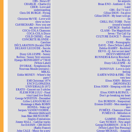
CBS - Slows 87
for airports
CHARLIE - Charlie (5)
Brian ENO - Ambient 4 - On
CHER - Love and
Land
understanding
CBS - Été 73 vol.1
Chris DE BURGH - Flying
Céline DION - I'm alive
colours
Céline DION - My heart will go
Christine McVIE - Love will
on
show us how
CHILL FAC-TORR - Twist
Cliff RICHARD - Now you see
(round'n'round)
me, now you don't
CHURCH - Starfish
COCA-COLA Chansons
CLASH - The Magnificent
COCA-COLA Disco
Seven / The Call Up
COLD CHISEL - East
CULTURE DANCE 7 - House
CONCRETE BLONDE -
Mix
Caroline
CURE - Pornography
DÉCLARATION (fiscale) 1964
DAVE - Dave [White Label]
DELHAY/LECOUDE - Succès
Debbie HARRY - Rockbird
de Paris
DEVO - Q: Are we not men?
Dizzy GILLESPIE - Sonny
DEXYS MIDNIGHT
Rollins / Sonny Stitt sessions
RUNNERS & Kevin Rowland -
Django REINHARDT n°73610
Too-Rye-Ay
[White Label]
Dizzy GILLESPIE - At
DVORAK - Symphonie du
Newport
Nouveau Monde (extraits) -
DONOVAN - Love is only
MIKAL
feeling
Eddie MONEY - Where's the
EARTH WIND & FIRE - The
party?
very best
EMI Christmas 1974
Elton JOHN - Believe
ENCYCLOPAEDIA
[MONOFACE]
UNIVERSALIS 1972
Elton JOHN - Sleeping with the
ERATO - Concert sur 3 siècles
past
FLESH FOR LULU - Final
Elton JOHN & RUPAUL -
vinyl (and live flesh)
Don't go breaking my heart
George WINSTON - December
(remixes)
Gilles LANGOUREAU
Eric BURDON - Starportrait
Hommage à Mado ROBIN
Etienne DAHO - Mon manège à
HONDA - Wake up!
moi
Jacques VANDEVOORDE -
FUMÉES - Chansons d'hier
Miserere [dédicacé]
FUMÉES II - Mélodies et
Jean-Marc BIENCOURT -
chansons
Jingles d'imitations
GAMINE - Dream boy
Jimmy HALL - Cadillac tracks
Gary NUMAN - New anger
Joe DASSIN - CBS 66343
George HARRISON - 33 & 1/3
(Radio France)
[White Label/Test Pressing]
John CALE - Music for a new
George MICHAEL - Amazing