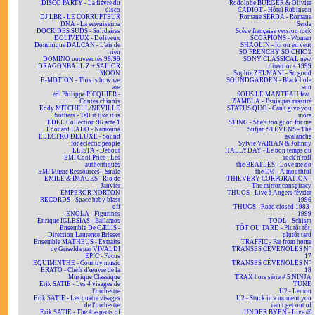
DISCO PARTY - La fièvre du
Rodolphe BURGER & Olivier
disco
CADIOT - Hôtel Robinson
DJ LBR - LE CORRUPTEUR
Romane SERDA - Romane
DNA - La serenissima
Serda
DOCK DES SUDS - Solidaires
Scène française version rock
DOLIVEUX - Doliveux
SCORPIONS - Woman
Dominique DALCAN - L'air de
SHAOLIN - Ici on en veut
rien
SO FRENCHY SO CHIC 2
DOMINO nouveautés 98/99
SONY CLASSICAL new
DRAGONBALL Z + SAILOR
directions 1999
MOON
Sophie ZELMANI - So good
E-MOTION - This is how we
SOUNDGARDEN - Black hole
are
sun
éd. Philippe PICQUIER -
SOUS LE MANTEAU feat.
Contes chinois
ZAMBLA - J'suis pas rassuré
Eddy MITCHELL/NEVILLE
STATUS QUO - Can't give you
Brothers - Tell it like it is
more
EDEL Collection 96 acte 1
STING - She's too good for me
Edouard LALO - Namouna
Sufjan STEVENS - The
ELECTRO DELUXE - Sound
avalanche
for eclectic people
Sylvie VARTAN & Johnny
ELISTA - Debout
HALLYDAY - Le bon temps du
EMI Cool Price - Les
rock'n'roll
authentiques
the BEATLES - Love me do
EMI Music Ressources - Smile
the DØ - A mouthful
EMILE & IMAGES - Rio de
THIEVERY CORPORATION -
Janvier
The mirror conspiracy
EMPEROR NORTON
THUGS - Live à Angers février
RECORDS - Space baby blast
1996
off
THUGS - Road closed 1983-
ENOLA - Figurines
1999
Enrique IGLESIAS - Bailamos
TOOL - Schism
Ensemble De CÆLIS -
TÔT OU TARD - Plutôt tôt,
Direction Laurence Brisset
plutôt tard
Ensemble MATHEUS - Extraits
TRAFFIC - Far from home
de Griselda par VIVALDI
TRANSES CÉVENOLES N°
EPIC - Focus
17
EQUIMINTHE - Country music
TRANSES CÉVENOLES N°
ERATO - Chefs d'œuvre de la
18
Musique Classique
TRAX hors série # 5 NINJA
Erik SATIE - Les 4 visages de
TUNE
l'orchestre
U2 - Lemon
Erik SATIE - Les quatre visages
U2 - Stuck in a moment you
de l'orchestre
can't get out of
Erik SATIE - The 4 aspects of
UNDER BYEN - Live @