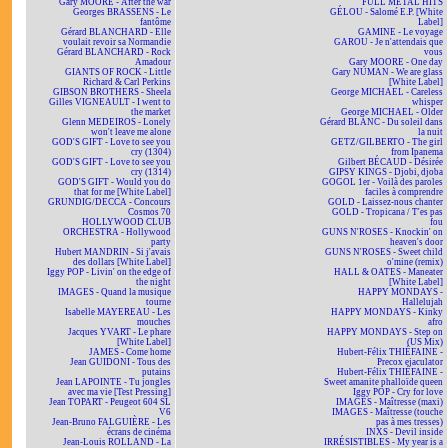
Gary MOORE - After the war
FULL METAL HITS
Georges BRASSENS - Le
GÉLOU - Salomé E.P. [White
fantôme
Label]
Gérard BLANCHARD - Elle
GAMINE - Le voyage
voulait revoir sa Normandie
GAROU - Je n'attendais que
Gérard BLANCHARD - Rock
vous
Amadour
Gary MOORE - One day
GIANTS OF ROCK - Little
Gary NUMAN - We are glass
Richard & Carl Perkins
[White Label]
GIBSON BROTHERS - Sheela
George MICHAEL - Careless
Gilles VIGNEAULT - I went to
whisper
the market
George MICHAEL - Older
Glenn MEDEIROS - Lonely
Gérard BLANC - Du soleil dans
won't leave me alone
la nuit
GOD'S GIFT - Love to see you
GETZ/GILBERTO - The girl
cry (1304)
from Ipanema
GOD'S GIFT - Love to see you
Gilbert BÉCAUD - Désirée
cry (1314)
GIPSY KINGS - Djobi, djoba
GOD'S GIFT - Would you do
GOGOL 1er - Voilà des paroles
that for me [White Label]
faciles à comprendre
GRUNDIG/DECCA - Concours
GOLD - Laissez-nous chanter
Cosmos 70
GOLD - Tropicana / T'es pas
HOLLYWOOD CLUB
fou
ORCHESTRA - Hollywood
GUNS N'ROSES - Knockin' on
party
heaven's door
Hubert MANDRIN - Si j'avais
GUNS N'ROSES - Sweet child
des dollars [White Label]
o'mine (remix)
Iggy POP - Livin' on the edge of
HALL & OATES - Maneater
the night
[White Label]
IMAGES - Quand la musique
HAPPY MONDAYS -
tourne
Hallelujah
Isabelle MAYEREAU - Les
HAPPY MONDAYS - Kinky
mouches
afro
Jacques YVART - Le phare
HAPPY MONDAYS - Step on
[White Label]
(US Mix)
JAMES - Come home
Hubert-Félix THIÉFAINE -
Jean GUIDONI - Tous des
Precox ejaculator
putains
Hubert-Félix THIÉFAINE -
Jean LAPOINTE - Tu jongles
Sweet amanite phalloïde queen
avec ma vie [Test Pressing]
Iggy POP - Cry for love
Jean TOPART - Peugeot 604 SL
IMAGES - Maîtresse (maxi)
V6
IMAGES - Maîtresse (touche
Jean-Bruno FALGUIÈRE - Les
pas à mes tresses)
écrans de cinéma
INXS - Devil inside
Jean-Louis ROLLAND - La
IRRÉSISTIBLES - My year is a