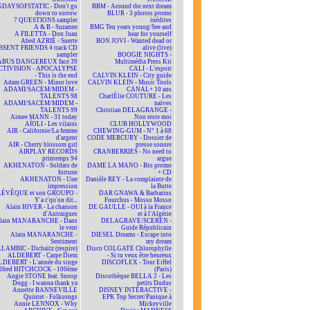
5DAYSOFSTATIC - Don't go
BBM - Around the next dream
down to sorrow
BLUR - 3 photos promo
7 QUESTIONS sampler
inédites
A & B - Suzanne
BMG Ten years young/See and
A FILETTA - Don Juan
hear for yourself
Abed AZRIÉ - Suerte
BON JOVI - Wanted dead or
BSENT FRIENDS 4 track CD
alive (live)
sampler
BOOGIE NIGHTS -
ABUS DANGEREUX face 39
Multimédia Press Kit
CTIVISION - APOCALYPSE
CALI - L'espoir
- This is the end
CALVIN KLEIN - City guide
Adam GREEN - Minor love
CALVIN KLEIN - Music Tools
ADAMI/SACEM/MIDEM -
CANAL+ 10 ans
TALENTS 98
CharlÉlie COUTURE - Les
ADAMI/SACEM/MIDEM -
naïves
TALENTS 99
Christian DELAGRANGE -
Aimee MANN - 31 today
Non reste moi
AÏOLI - Les vilains
CLUB HOLLYWOOD
AIR - Californie/La femme
CHEWING-GUM - N° 1 à 68
d'argent
CODE MERCURY - Dossier de
AIR - Cherry blossom girl
presse sonore
AIRPLAY RECORDS
CRANBERRIES - No need to
printemps 94
argue
AKHENATON - Soldats de
DAME LA MANO - Bio promo
fortune
+ CD
AKHENATON - Une
Danièle REY - La complainte de
impression
la Butte
ÉVÊQUE et son GROUPO -
DAR GNAWA & Barbarins
Y'a c'qu'on dit...
Fourchus - Mosso Mosso
Alain HIVER - La chanson
DE GAULLE - OUI à la France
d'Antraigues
et à l'Algérie
lain MANARANCHE - Dans
DELAGRAVE/SCEREN -
le vent
Guide Républicain
Alain MANARANCHE -
DIESEL Dreams - Escape into
Sentiment
my dream
LAMBIC - Dichaïtz (respire)
Disco COLGATE Chlorophylle
ALDEBERT - Carpe Diem
- Si tu veux être heureux
DEBERT - L'année du singe
DISCOFLEX - Tour Eiffel
lfred HITCHCOCK - 100ème
(Paris)
Angie STONE feat. Snoop
Discothèque BELLA 2 - Les
Dogg - I wanna thank ya
petits Dudus
Annette BANNEVILLE
DISNEY INTERACTIVE -
Quintet - Folksongs
EPK Top Secret/Panique à
Annie LENNOX - Why
Mickeyville