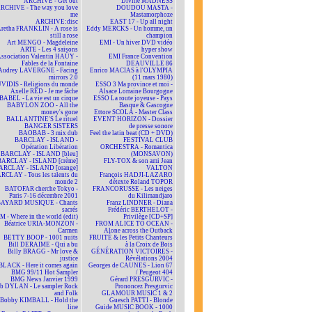
ARCHIVE - Get out
Divine MADNESS
RCHIVE - The way you love
DOUDOU MASTA -
me
Mastamorphoze
ARCHIVE:disc
EAST 17 - Up all night
retha FRANKLIN - A rose is
Eddy MERCKS - Un homme, un
still a rose
champion
Art MENGO - Magdeleine
EMI - Un hiver DVD vidéo
ARTE - Les 4 saisons
hyper show
ssociation Valentin HAÜY -
EMI France Convention
Fables de la Fontaine
DEAUVILLE 86
Audrey LAVERGNE - Facing
Enrico MACIAS à l'OLYMPIA
mirrors 2.0
(11 mars 1980)
VIDIS - Religions du monde
ESSO 3 Ma province et moi -
Axelle RED - Je me fâche
Alsace Lorraine Bourgogne
BABEL - La vie est un cirque
ESSO La route joyeuse - Pays
BABYLON ZOO - All the
Basque & Gascogne
money's gone
Ettore SCOLA - Master Class
BALLANTINE'S Le rituel
EVENT HORIZON - Dossier
BANGER SISTERS
de presse sonore
BAOBAB - 3 mix dub
Feel the latin beat (CD + DVD)
BARCLAY - ISLAND -
FESTIVAL CLUB
Opération Libération
ORCHESTRA - Romantica
BARCLAY - ISLAND [bleu]
(MONSAVON)
BARCLAY - ISLAND [crème]
FLY-TOX & son ami Jean
ARCLAY - ISLAND [orange]
VALTON
RCLAY - Tous les talents du
François HADJI-LAZARO
monde 2
détexte Roland TOPOR
BATOFAR cherche Tokyo -
FRANCORUSSE - Les neiges
Paris 7-16 décembre 2001
du Kilimandjaro
BAYARD MUSIQUE - Chants
Franz LINDNER - Diana
sacrés
Frédéric BERTHELOT -
 - Where in the world (edit)
Privilège [CD+SP]
Béatrice URIA-MONZON -
FROM ALICE TO OCEAN -
Carmen
Alone across the Outback
BETTY BOOP - 1001 nuits
FRUITÉ & les Petits Chanteurs
Bill DERAIME - Qui a bu
à la Croix de Bois
Billy BRAGG - Mr love &
GÉNÉRATION VICTOIRES -
justice
Révélations 2004
BLACK - Here it comes again
Georges de CAUNES - Lion 67
BMG 99/11 Hot Sampler
/ Peugeot 404
BMG News Janvier 1999
Gérard PRESGURVIC -
b DYLAN - Le sampler Rock
Prononcez Presgurvic
and Folk
GLAMOUR MUSIC 1 & 2
Bobby KIMBALL - Hold the
Guesch PATTI - Blonde
line
Guide MUSIC BOOK - 1000