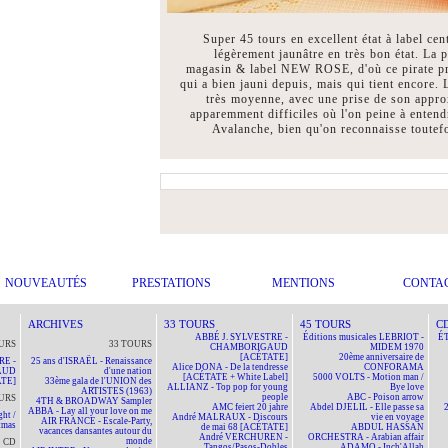
Super 45 tours en excellent état à label cen
légèrement jaunâtre en très bon état. La 
magasin & label NEW ROSE, d'où ce pirate pro
qui a bien jauni depuis, mais qui tient encore.
très moyenne, avec une prise de son appro
apparemment difficiles où l'on peine à entend
Avalanche, bien qu'on reconnaisse toutefo
NOUVEAUTÉS
PRESTATIONS
MENTIONS
CONTA
ARCHIVES
33 TOURS
45 TOURS
C
ABBÉ J. SYLVESTRE -
Éditions musicales LEBRIOT -
ÉT
URS
33 TOURS
CHAMBORIGAUD
MIDEM 1970
[ACÉTATE]
20ème anniversaire de
RE -
25 ans d'ISRAËL - Renaissance
Alice DONA - De la tendresse
CONFORAMA
AUD
d'une nation
[ACÉTATE + White Label]
5000 VOLTS - Motion man /
TE]
33ème gala de l'UNION des
ALLIANZ - Top pop for young
Bye love
ARTISTES (1963)
people
ABC - Poison arrow
URS
4TH & BROADWAY Sampler
AMC feiert 20 jahre
Abdel DJELIL - Elle passe sa
ABBA - Lay all your love on me
ht /
André MALRAUX - Discours
vie en voyage
AIR FRANCE - Escale-Party,
tmas
de mai 68 [ACÉTATE]
ABDUL HASSAN
vacances dansantes autour du
André VERCHUREN -
ORCHESTRA - Arabian affair
monde
CD
Tangos/Pasos-Dobles
ADAMO - Inch'Allah