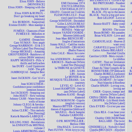
party?
Bill LABOUNTY - Livin'it up
Elton JOHN - Believe
EMI Christmas 1974
Bill PRITCHARD - Number
A
[MONOFACE]
ENCYCLOPAEDIA
five
Elton JOHN - Sleeping with the
UNIVERSALIS 1972
Billy SWAN - Lover please
past
ERATO - Concert sur 3 siècles
BLACK - Fly up to the moon
A
Elton JOHN & RUPAUL -
FLESH FOR LULU - Final
BLACK - You're a big girl now
Don't go breaking my heart
vinyl (and live flesh)
Bob GELDOF - Love or
(remixes)
George WINSTON - December
something
Eric BURDON - Starportrait
Gilles LANGOUREAU
Bonnie RAITT - Baby come
A
Etienne DAHO - Mon manège à
Hommage à Mado ROBIN
back
moi
HONDA - Wake up!
BOONS - The score
FUMÉES - Chansons d'hier
Jacques VANDEVOORDE -
Boum BOMO - Hit-parades
FUMÉES II - Mélodies et
Miserere [dédicacé]
Brian WILSON - Love and
AU
chansons
Jean-Marc BIENCOURT -
mercy
GAMINE - Dream boy
Jingles d'imitations
CAMOUFLAGE - Heaven (I
Gary NUMAN - New anger
Jimmy HALL - Cadillac tracks
want you)
George HARRISON - 33 & 1/3
Joe DASSIN - CBS 66343
CARAVELLI pour LOTUS
[White Label/Test Pressing]
(Radio France)
Carlos Alberto IRIGARAY -
George MICHAEL - Amazing
John CALE - Music for a new
Navidad Criolla
GROOVERIDER - Rainbows of
society
Caroline LOEB - Mots croisés /
colour (MAW remixes)
Jon ANDERSON - Animation
Le téléfon
HAPPY MONDAYS - Pills 'n'
KROKUS - Hardware [White
CATHY - Tout est littérature
thrills and bellyaches
Label/Test Pressing]
CENTER - Navsiegda
Ian DURY - Lord Upminster
la TRIBUNE de GENÈVE
Chant du 7ème Congrès de la
JAM - The gift
LBS - Action
BONNETERIE (TP dédicacé)
B
JAMIROQUAI - Sampler Best
LBS - Aurum
Charles BORELLI présente
BA
of
Le MONDE de la
Georges SOLCHANY
Janet JACKSON - Got 'til it's
MUSIQUE/TÉLÉRAMA - Les
Charles DUMONT - Je t'aime /
gone
copieurs
Nuit blanche à Honfleur
Jean SCHULTHEIS -
LEVEL 42 - Level 42
Charlie SPAHN - Loving you,
Confidence pour confidence
Lionel HAMPTON - Jazz in
loving me
(remixes house)
jazz [White Label]
CHER - Gypsys, tramps and
BBM
Joe JACKSON - Stepping out
Madleen KANE - Rough
thieves [White Label]
John HIATT - Slow turning
diamond
CHINA CRISIS - Black man ray
Johnny CASH - Water from the
MAGNUM BONUM - Gigolo
CHOPPER - Lili/Heidi bleib
wells of home
(english version)
blu [White Label]
Johnny CLEGG & Savuka -
Maurice BITTER - Chants et
Chris EVERS - Ce n'est pas une
Third world child
danses d'Argentine [dédicacé]
vie
Julien CLERC - This melody
MAXELL - Rock Sampler
Chris REA - I can hear your
[Test Pressing]
Nathalie CARDONE -
heart beat
Katia & Marielle LABEQUE -
Populaire
Chubby CHECKER/Hank
Gershwin
O.P.R. MONTPELLIER -
BALLARD - The twist
Bo
KILLING JOKE - Revelations
Berlioz 1988
[Acétate]
les ENFANTS du MISTRAL
Ofra HAZA - Love song
CINDERELLA - Nobody's fool
volume 2
Patti FLYNN - With love to you
Claudia BRÜCKEN - Absolute
Louis ARMSTRONG plays