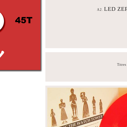
LED ZEP
A2.
Titre