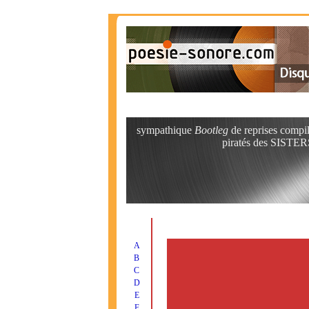
sympathique
Bootleg
de reprises compil
piratés des SISTER
A
B
C
D
E
F