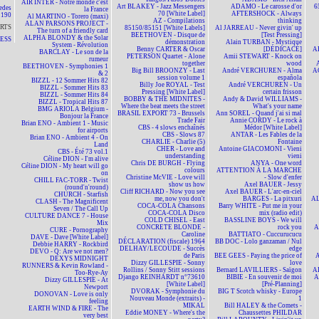
AIR INTER - Notre monde c'est
Art BLAKEY - Jazz Messengers
ADAMO - Le carosse d'or
6
edes
la France
70 [White Label]
AFTERSHOCK - Always
190
Al MARTINO - Torero (maxi)
AZ - Compilations
thinking
ALAN PARSONS PROJECT -
RTS
85150/85151 [White Labels]
Al JARREAU - Never givin' up
The turn of a friendly card
BEETHOVEN - Disque de
[Test Pressing]
ALPHA BLONDY & the Solar
NESS
démonstration
Alain TURBAN - Mystique
System - Révolution
Benny CARTER & Oscar
[DÉDICACÉ]
A
BARCLAY - Le son de la
PETERSON Quartet - Alone
Amii STEWART - Knock on
rumeur
together
wood
BEETHOVEN - Symphonies 1
Big Bill BROONZY - Last
André VERCHUREN - Alma
A
& 2
session volume 1
española
BIZZL - 12 Sommer Hits 82
Billy Joe ROYAL - Test
André VERCHUREN - Un
BIZZL - Sommer Hits 83
Pressing [White Label]
certain frisson
BIZZL - Sommer Hits 84
BOBBY & THE MIDNITES -
Andy & David WILLIAMS -
BIZZL - Tropical Hits 87
Where the beat meets the street
What's your name
BMG ARIOLA Belgium -
BRASIL EXPORT 73 - Brussels
Ann SOREL - Quand j'ai si mal
Bonjour la France
Trade Fair
Annie CORDY - Le rock à
Brian ENO - Ambient 1 - Music
CBS - 4 slows enchaînés
Médor [White Label]
for airports
CBS - Slows 87
ANTAR - Les Fables de la
Brian ENO - Ambient 4 - On
CHARLIE - Charlie (5)
Fontaine
Land
CHER - Love and
Antoine GIACOMONI - Vieni
CBS - Été 73 vol.1
understanding
vieni
Céline DION - I'm alive
Chris DE BURGH - Flying
ANYA - One word
Céline DION - My heart will go
colours
ATTENTION À LA MARCHE
on
Christine McVIE - Love will
- Slow d'enfer
CHILL FAC-TORR - Twist
show us how
Axel BAUER - Jessy
(round'n'round)
Cliff RICHARD - Now you see
Axel BAUER - L'arc-en-ciel
CHURCH - Starfish
me, now you don't
BARGES - La pitxuri
AL
CLASH - The Magnificent
COCA-COLA Chansons
Barry WHITE - Put me in your
Seven / The Call Up
COCA-COLA Disco
mix (radio edit)
CULTURE DANCE 7 - House
COLD CHISEL - East
BASSLINE BOYS - We will
Mix
CONCRETE BLONDE -
rock you
A
CURE - Pornography
Caroline
BATTIATO - Cuccurucucu
DAVE - Dave [White Label]
DÉCLARATION (fiscale) 1964
BB DOC - Lolo ganzaman / Nul
Debbie HARRY - Rockbird
DELHAY/LECOUDE - Succès
edge
DEVO - Q: Are we not men?
de Paris
BEE GEES - Paying the price of
A
DEXYS MIDNIGHT
Dizzy GILLESPIE - Sonny
love
RUNNERS & Kevin Rowland -
Rollins / Sonny Stitt sessions
Bernard LAVILLIERS - Saïgon
AL
Too-Rye-Ay
Django REINHARDT n°73610
BIBIE - En souvenir de moi
A
Dizzy GILLESPIE - At
[White Label]
[Pré-Planning]
Newport
DVORAK - Symphonie du
BIG T Scotch whisky - Europe
DONOVAN - Love is only
Nouveau Monde (extraits) -
1
feeling
MIKAL
Bill HALEY & the Comets -
EARTH WIND & FIRE - The
Eddie MONEY - Where's the
Chaussettes PHILDAR
very best