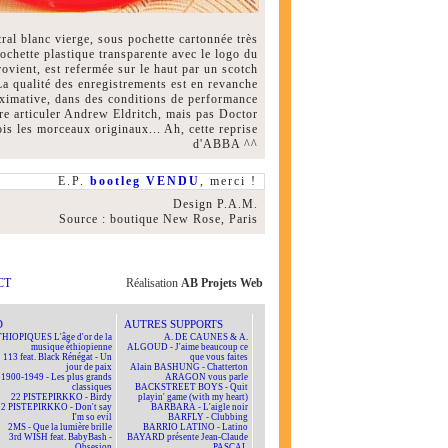
tral blanc vierge, sous pochette cartonnée très
pochette plastique transparente avec le logo du
vient, est refermée sur le haut par un scotch
 La qualité des enregistrements est en revanche
ximative, dans des conditions de performance
re articuler Andrew Eldritch, mais pas Doctor
is les morceaux originaux... Ah, cette reprise
d'ABBA ^^
E.P.
bootleg VENDU
, merci !
Design P.A.M.
Source : boutique New Rose, Paris
CT
Réalisation
AB Projets Web
D
AUTRES SUPPORTS
HIOPIQUES L'âge d'or de la
A. DE CAUNES & A.
musique éthiopienne
ALGOUD - J'aime beaucoup ce
113 feat. Black Rénégat - Un
que vous faites
jour de paix
Alain BASHUNG - Chatterton
1900-1949 - Les plus grands
ARAGON vous parle
classiques
BACKSTREET BOYS - Quit
22 PISTEPIRKKO - Birdy
playin' game (with my heart)
22 PISTEPIRKKO - Don't say
BARBARA - L'aigle noir
I'm so evil
BARFLY - Clubbing
2MS - Que la lumière brille
BARRIO LATINO - Latino
3rd WISH feat. BabyBash -
BAYARD présente Jean-Claude
Obsesion
PASCAL