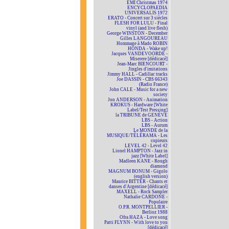
EMI Christmas 1974
ENCYCLOPAEDIA
UNIVERSALIS 1972
ERATO - Concert sur 3 siècles
FLESH FOR LULU - Final
vinyl (and live flesh)
George WINSTON - December
Gilles LANGOUREAU
Hommage à Mado ROBIN
HONDA - Wake up!
Jacques VANDEVOORDE -
Miserere [dédicacé]
Jean-Marc BIENCOURT -
Jingles d'imitations
Jimmy HALL - Cadillac tracks
Joe DASSIN - CBS 66343
(Radio France)
John CALE - Music for a new
society
Jon ANDERSON - Animation
KROKUS - Hardware [White
Label/Test Pressing]
la TRIBUNE de GENÈVE
LBS - Action
LBS - Aurum
Le MONDE de la
MUSIQUE/TÉLÉRAMA - Les
copieurs
LEVEL 42 - Level 42
Lionel HAMPTON - Jazz in
jazz [White Label]
Madleen KANE - Rough
diamond
MAGNUM BONUM - Gigolo
(english version)
Maurice BITTER - Chants et
danses d'Argentine [dédicacé]
MAXELL - Rock Sampler
Nathalie CARDONE -
Populaire
O.P.R. MONTPELLIER -
Berlioz 1988
Ofra HAZA - Love song
Patti FLYNN - With love to you
[dédicacé]