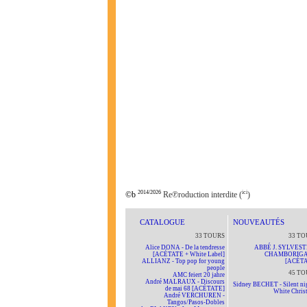
2014/2026
ici
©b
Re℗roduction interdite (
)
CATALOGUE
NOUVEAUTÉS
33 TOURS
33 TO
Alice DONA - De la tendresse
ABBÉ J. SYLVEST
[ACÉTATE + White Label]
CHAMBORIG
ALLIANZ - Top pop for young
[ACÉTA
people
45 TO
AMC feiert 20 jahre
André MALRAUX - Discours
Sidney BECHET - Silent nig
de mai 68 [ACÉTATE]
White Chris
André VERCHUREN -
Tangos/Pasos-Dobles