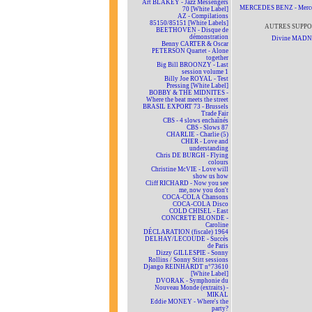
Art BLAKEY - Jazz Messengers
MERCEDES BENZ - Merc
70 [White Label]
AZ - Compilations
85150/85151 [White Labels]
AUTRES SUPPO
BEETHOVEN - Disque de
démonstration
Divine MAD
Benny CARTER & Oscar
PETERSON Quartet - Alone
together
Big Bill BROONZY - Last
session volume 1
Billy Joe ROYAL - Test
Pressing [White Label]
BOBBY & THE MIDNITES -
Where the beat meets the street
BRASIL EXPORT 73 - Brussels
Trade Fair
CBS - 4 slows enchaînés
CBS - Slows 87
CHARLIE - Charlie (5)
CHER - Love and
understanding
Chris DE BURGH - Flying
colours
Christine McVIE - Love will
show us how
Cliff RICHARD - Now you see
me, now you don't
COCA-COLA Chansons
COCA-COLA Disco
COLD CHISEL - East
CONCRETE BLONDE -
Caroline
DÉCLARATION (fiscale) 1964
DELHAY/LECOUDE - Succès
de Paris
Dizzy GILLESPIE - Sonny
Rollins / Sonny Stitt sessions
Django REINHARDT n°73610
[White Label]
DVORAK - Symphonie du
Nouveau Monde (extraits) -
MIKAL
Eddie MONEY - Where's the
party?