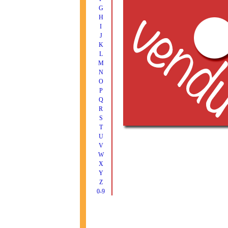
G
H
I
J
K
L
M
N
O
P
Q
R
S
T
U
V
W
X
Y
Z
0-9