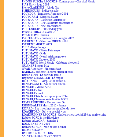
PHONO SUECIA RECORDS - Contemporary Classical Music
PIAS Play it loud 2005
Pierre CLARENCE - Air de fête
PISHROGUES - Indispensable
POLYDOR - Tendances Automne 2001
POLYGRAM - Classics & Jazz
POP & CORN - La fête de la musique
POP & CORN - Les Classiques en chansons
POP & CORN - Noël en chansons
PRETENDERS - I'll stand by you
Princess ERIKA - Calomnie
Prix de ROME lorrains
PROPUL'SON - Printemps de Bourges 2007
PSCHENT All-Star crew MIDEM 2008
PSCHENT MIDEM 2009
PULP - Help the aged
PUTUMAYO - Fiesta Putumayo
PUTUMAYO - Kids
PUTUMAYO - North African groove
PUTUMAYO Grooves 2003
PUTUMAYO World Music - Celebrate the world
QUAKER Energy Mix
QVAR Autohaler - Finement jazz
RADIKAL présente The revolution of cool
Ramon PIPIN - La porte du jardin
Raymond CHANDLER - Le crayon
RED DANCE - Compilation mini CD
RENAISSANCE - Soundtrack album
RENAUD - Master Serie
RENAULT - Jazz
RENAULT - Rock
RENAULT fête la musique - juin 1994
RENAULT Mégane série limitée BOSE
RFM/APÉRICUBE - Moments en Or
RHÔNE-ALPES Music 2012 - France
RICARD - Les titres incontournables de l'été
ROACHFORD - Only to be with you
ROADRUNNER RECORDS - Onde de choc spécial 25ème anniversaire
Robben FORD & the Blue Line
Roberto ALAGNA - Sampler 1
ROCK EN SEINE 2009
Romane SERDA - Mon envers de moi
RROSE SELAVY
RYTHME COLLECTION
SAINT GEORGE et les 7 glaives