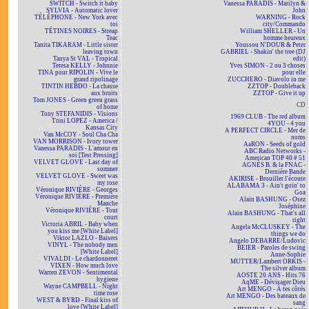
SWITCH - Switch it baby
Vanessa PARADIS - Marilyn &
SYLVIA - Automatic lover
John
TÉLÉPHONE - New York avec
WARNING - Rock
toi
city/Commando
TÉTINES NOIRES - Streap
William SHELLER - Un
Teac
homme heureux
Tanita TIKARAM - Little sister
Youssou N'DOUR & Peter
leaving town
GABRIEL - Shakin' the tree (DJ
Tanya St VAL - Tropical
edit)
Teresa KELLY - Johnnie
Yves SIMON - 2 ou 3 choses
TINA pour RIPOLIN - Vive le
pour elle
grand ripolinage
ZUCCHERO - Diavolo in me
TINTIN HEBDO - La chasse
ZZTOP - Doubleback
aux bruits
ZZTOP - Give it up
Tom JONES - Green green grass
CD
of home
Tony STEFANIDIS - Visions
1969 CLUB - The red album
Trini LOPEZ - America /
4YOU - 4 you
Kansas City
A PERFECT CIRCLE - Mer de
Van McCOY - Soul Cha Cha
noms
VAN MORRISON - Ivory tower
AaRON - Seeds of gold
Vanessa PARADIS - L'amour en
ABC Radio Networks -
soi [Test Pressing]
American TOP 40 # 51
VELVET GLOVE - Last day of
AGNÈS B. & la FNAC -
summer
Dernière Bande
VELVET GLOVE - Sweet was
AKIRISE - Brouiller l'écoute
my rose
ALABAMA 3 - Ain't goin' to
Véronique RIVIÈRE - Georges
Goa
Véronique RIVIÈRE - Première
Alain BASHUNG - Osez
Manche
Joséphine
Véronique RIVIÈRE - Tout
Alain BASHUNG - That's all
court
right
Victoria ABRIL - Baby when
Angela McCLUSKEY - The
you kiss me [White Label]
things we do
Viktor LAZLO - Baisers
Angelo DEBARRE/Ludovic
VINYL - The nobody men
BEIER - Paroles de swing
[White Label]
Anne-Sophie
VIVALDI - Le chardonneret
MUTTER/Lambert ORKIS -
VIXEN - How much love
The silver album
Warren ZEVON - Sentimental
AOSTE 20 ANS - Hits 76
hygiene
AqME - Dévisager Dieu
Wayne CAMPBELL - Night
Art MENGO - À tes côtés
time rose
Art MENGO - Des bateaux de
WEST & BYRD - Final kiss of
sang
love [White Label]