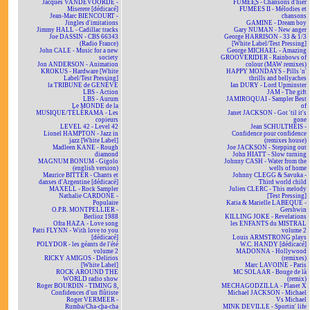
Jacques VANDEVOORDE -
FUMÉES - Chansons d'hier
Miserere [dédicacé]
FUMÉES II - Mélodies et
Jean-Marc BIENCOURT -
chansons
Jingles d'imitations
GAMINE - Dream boy
Jimmy HALL - Cadillac tracks
Gary NUMAN - New anger
Joe DASSIN - CBS 66343
George HARRISON - 33 & 1/3
(Radio France)
[White Label/Test Pressing]
John CALE - Music for a new
George MICHAEL - Amazing
society
GROOVERIDER - Rainbows of
Jon ANDERSON - Animation
colour (MAW remixes)
KROKUS - Hardware [White
HAPPY MONDAYS - Pills 'n'
Label/Test Pressing]
thrills and bellyaches
la TRIBUNE de GENÈVE
Ian DURY - Lord Upminster
LBS - Action
JAM - The gift
LBS - Aurum
JAMIROQUAI - Sampler Best
Le MONDE de la
of
MUSIQUE/TÉLÉRAMA - Les
Janet JACKSON - Got 'til it's
copieurs
gone
LEVEL 42 - Level 42
Jean SCHULTHEIS -
Lionel HAMPTON - Jazz in
Confidence pour confidence
jazz [White Label]
(remixes house)
Madleen KANE - Rough
Joe JACKSON - Stepping out
diamond
John HIATT - Slow turning
MAGNUM BONUM - Gigolo
Johnny CASH - Water from the
(english version)
wells of home
Maurice BITTER - Chants et
Johnny CLEGG & Savuka -
danses d'Argentine [dédicacé]
Third world child
MAXELL - Rock Sampler
Julien CLERC - This melody
Nathalie CARDONE -
[Test Pressing]
Populaire
Katia & Marielle LABEQUE -
O.P.R. MONTPELLIER -
Gershwin
Berlioz 1988
KILLING JOKE - Revelations
Ofra HAZA - Love song
les ENFANTS du MISTRAL
Patti FLYNN - With love to you
volume 2
[dédicacé]
Louis ARMSTRONG plays
POLYDOR - les géants de l'été
W.C. HANDY [dédicacé]
volume 2
MADONNA - Hollywood
RICKY AMIGOS - Delirios
(remixes)
[White Label]
Marc LAVOINE - Paris
ROCK AROUND THE
MC SOLAAR - Bouge de là
WORLD radio show
(remix)
Roger BOURDIN - TIMING 8,
MECHAGODZILLA - Planet X
Confidences d'un flûtiste
Michael JACKSON - Michael
Roger VERMEER -
Vs Michael
Rumba/Cha-cha-cha
MINK DEVILLE - Sportin' life