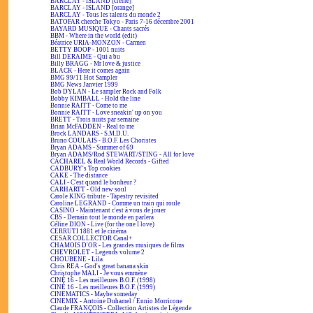
BARCLAY - ISLAND [crème]
BARCLAY - ISLAND [orange]
BARCLAY - Tous les talents du monde 2
BATOFAR cherche Tokyo - Paris 7-16 décembre 2001
BAYARD MUSIQUE - Chants sacrés
BBM - Where in the world (edit)
Béatrice URIA-MONZON - Carmen
BETTY BOOP - 1001 nuits
Bill DERAIME - Qui a bu
Billy BRAGG - Mr love & justice
BLACK - Here it comes again
BMG 99/11 Hot Sampler
BMG News Janvier 1999
Bob DYLAN - Le sampler Rock and Folk
Bobby KIMBALL - Hold the line
Bonnie RAITT - Come to me
Bonnie RAITT - Love sneakin' up on you
BRETT - Trois nuits par semaine
Brian McFADDEN - Real to me
Brock LANDARS - S.M.D.U.
Bruno COULAIS - B.O.F. Les Choristes
Bryan ADAMS - Summer of 69
Bryan ADAMS/Rod STEWART/STING - All for love
CACHAREL & Real World Records - Gifted
CADBURY's Top cookies
CAKE - The distance
CALI - C'est quand le bonheur ?
CARHARTT - Old new soul
Carole KING tribute - Tapestry revisited
Caroline LEGRAND - Comme un train qui roule
CASINO - Maintenant c'est à vous de jouer
CBS - Demain tout le monde en parlera
Céline DION - Live (for the one I love)
CERRUTI 1881 et le cinéma
CESAR COLLECTOR Canal+
CHAMOIS D'OR - Les grandes musiques de films
CHEVROLET - Legends volume 2
CHOUBENE - Lila
Chris REA - God's great banana skin
Christophe MALI - Je vous emmène
CINÉ 16 - Les meilleures B.O.F. (1998)
CINÉ 16 - Les meilleures B.O.F. (1999)
CINEMATICS - Maybe someday
CINEMIX - Antoine Duhamel / Ennio Morricone
Claude FRANÇOIS - Collection Artistes de Légende