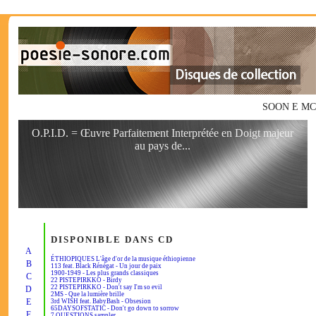
SOON E MC - 
O.P.I.D. = Œuvre Parfaitement Interprétée en Doigt majeur
au pays de...
DISPONIBLE DANS CD
A
ÉTHIOPIQUES L'âge d'or de la musique éthiopienne
B
113 feat. Black Rénégat - Un jour de paix
1900-1949 - Les plus grands classiques
C
22 PISTEPIRKKO - Birdy
22 PISTEPIRKKO - Don't say I'm so evil
D
2MS - Que la lumière brille
E
3rd WISH feat. BabyBash - Obsesion
65DAYSOFSTATIC - Don't go down to sorrow
F
7 QUESTIONS sampler