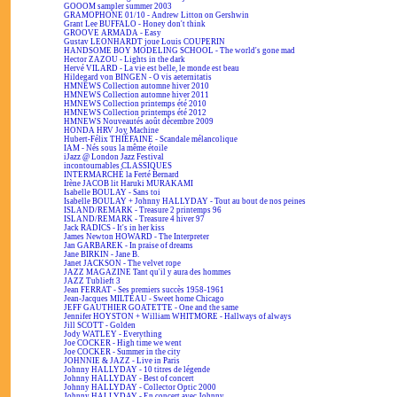
GOOOM sampler summer 2003
GRAMOPHONE 01/10 - Andrew Litton on Gershwin
Grant Lee BUFFALO - Honey don't think
GROOVE ARMADA - Easy
Gustav LEONHARDT joue Louis COUPERIN
HANDSOME BOY MODELING SCHOOL - The world's gone mad
Hector ZAZOU - Lights in the dark
Hervé VILARD - La vie est belle, le monde est beau
Hildegard von BINGEN - O vis aeternitatis
HMNEWS Collection automne hiver 2010
HMNEWS Collection automne hiver 2011
HMNEWS Collection printemps été 2010
HMNEWS Collection printemps été 2012
HMNEWS Nouveautés août décembre 2009
HONDA HRV Joy Machine
Hubert-Félix THIÉFAINE - Scandale mélancolique
IAM - Nés sous la même étoile
iJazz @ London Jazz Festival
incontournables CLASSIQUES
INTERMARCHÉ la Ferté Bernard
Irène JACOB lit Haruki MURAKAMI
Isabelle BOULAY - Sans toi
Isabelle BOULAY + Johnny HALLYDAY - Tout au bout de nos peines
ISLAND/REMARK - Treasure 2 printemps 96
ISLAND/REMARK - Treasure 4 hiver 97
Jack RADICS - It's in her kiss
James Newton HOWARD - The Interpreter
Jan GARBAREK - In praise of dreams
Jane BIRKIN - Jane B.
Janet JACKSON - The velvet rope
JAZZ MAGAZINE Tant qu'il y aura des hommes
JAZZ Tublieft 3
Jean FERRAT - Ses premiers succès 1958-1961
Jean-Jacques MILTEAU - Sweet home Chicago
JEFF GAUTHIER GOATETTE - One and the same
Jennifer HOYSTON + William WHITMORE - Hallways of always
Jill SCOTT - Golden
Jody WATLEY - Everything
Joe COCKER - High time we went
Joe COCKER - Summer in the city
JOHNNIE & JAZZ - Live in Paris
Johnny HALLYDAY - 10 titres de légende
Johnny HALLYDAY - Best of concert
Johnny HALLYDAY - Collector Optic 2000
Johnny HALLYDAY - En concert avec Johnny