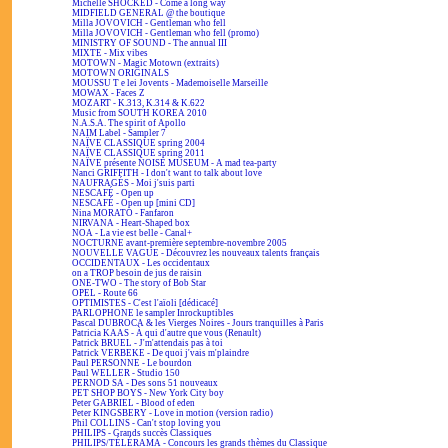
Michelle SHOCKED - Come a long way
MIDFIELD GENERAL @ the boutique
Milla JOVOVICH - Gentleman who fell
Milla JOVOVICH - Gentleman who fell (promo)
MINISTRY OF SOUND - The annual III
MIXTE - Mix vibes
MOTOWN - Magic Motown (extraits)
MOTOWN ORIGINALS
MOUSSU T e lei Jovents - Mademoiselle Marseille
MOWAX - Faces Z
MOZART - K.313, K.314 & K.622
Music from SOUTH KOREA 2010
N.A.S.A. The spirit of Apollo
NAIM Label - Sampler 7
NAÏVE CLASSIQUE spring 2004
NAÏVE CLASSIQUE spring 2011
NAÏVE présente NOISE MUSEUM - A mad tea-party
Nanci GRIFFITH - I don't want to talk about love
NAUFRAGÉS - Moi j'suis parti
NESCAFÉ - Open up
NESCAFÉ - Open up [mini CD]
Nina MORATO - Fanfaron
NIRVANA - Heart-Shaped box
NOA - La vie est belle - Canal+
NOCTURNE avant-première septembre-novembre 2005
NOUVELLE VAGUE - Découvrez les nouveaux talents français
OCCIDENTAUX - Les occidentaux
on a TROP besoin de jus de raisin
ONE-TWO - The story of Bob Star
OPEL - Route 66
OPTIMISTES - C'est l'aïoli [dédicacé]
PARLOPHONE le sampler Inrockuptibles
Pascal DUBROCA & les Vierges Noires - Jours tranquilles à Paris
Patricia KAAS - À qui d'autre que vous (Renault)
Patrick BRUEL - J'm'attendais pas à toi
Patrick VERBEKE - De quoi j'vais m'plaindre
Paul PERSONNE - Le bourdon
Paul WELLER - Studio 150
PERNOD SA - Des sons 51 nouveaux
PET SHOP BOYS - New York City boy
Peter GABRIEL - Blood of eden
Peter KINGSBERY - Love in motion (version radio)
Phil COLLINS - Can't stop loving you
PHILIPS - Grands succès Classiques
PHILIPS/TÉLÉRAMA - Concours les grands thèmes du Classique