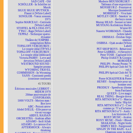
SAD CAFÉ - Olé
Modeste MOUSSORGSKY -
SCHÖLLER - In Schöller ist
Tableaux d'une exposition
Musik
MONSIEUR Z - Fourrure et
SIGUE SIGUE SPUTNICK -
Musique [numéroté]
Flaunt it [White Label]
MORRISSEY - Viva hate
SONOLOR - Vœux sonores
MÖTLEY CRÜE - Smokin' in
1975
the boys room
Sophie MARCEAU - Certitude
Murray HEAD - Sooner or later
[White Label]
MUSTANG Kollektion Herbst
STOFFEL & FILS 1950-1975
Winter 83
T'PAU - Rage [White Label]
Nanette WORKMAN - Chaude
TEPPAZ - Technique spatio-
[white label]
dynamic
ORISHAS - Orishas llego
Théâtre de l'EMPIRE -
remixes
compilation Rétro
OSIBISA - Ojah awake [White
TOPALOFF-VERCHUREN -
Label]
Le couple idéal [TP/WL]
PET SHOP BOYS - Behaviour
TOPALOFF~VERCHUREN -
Peter GABRIEL - 4 (Security)
Le couple idéal [dédicacé]
Peter TOSH - Captured live
Victoria PARRY - Love and
Philip OAKEY & Giorgio
devotion [White Label]
MORODER
WESTBOUND SOUND -
PHILIPS - Promo Promo 74
Sampler promo
PHILIPS Spécial Club été 76
WYOMING TRAVEL
vol.1
COMMISSION - In Wyoming
PHILIPS Spécial Club été 78
YANN - Continent perdu
vol. 2
(continue continue)
Pierre SCHAEFFER & Pierre
HENRY - Symphonie pour un
45 TOURS
homme seul
PRODIGY - Speedway (theme
Éditions musicales LEBRIOT -
from Fastlane)
MIDEM 1970
QUEEN - Live magic
20ème anniversaire de
REAL THING - Boogie down
CONFORAMA
RITA MITSOUKO n°1 - Marcia
5000 VOLTS - Motion man /
baila / Hip kit
Bye love
RITA MITSOUKO n°2 - C'est
ABC - Poison arrow
comme ça / Y'a d'la haine
Abdel DJELIL - Elle passe sa
RITA MITSOUKO n°3 - Andy /
vie en voyage
Les histoires d'A
ABDUL HASSAN
ROXY MUSIC - Avalon
ORCHESTRA - Arabian affair
ROXY MUSIC - Flesh + Blood
ADAMO - Inch'Allah
SHAKATAK - Night birds
ADAMO - Le carosse d'or
SIMPLY RED - Fairground
AFTERSHOCK - Always
SINGIN' IN THE RAIN - b.o.f.
thinking
Chantons sous la pluie