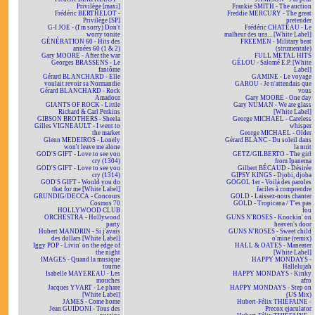
Privilège [maxi]
Frankie SMITH - The auction
Frédéric BERTHELOT -
Freddie MERCURY - The great
Privilège [SP]
pretender
G-I JOE - (I'm sorry) Don't
Frédéric CHATEAU - Le
worry tonite
malheur des uns... [White Label]
GÉNÉRATION 60 - Hits des
FREEMEN - Military beat
années 60 (1 & 2)
(strumentale)
Gary MOORE - After the war
FULL METAL HITS
Georges BRASSENS - Le
GÉLOU - Salomé E.P. [White
fantôme
Label]
Gérard BLANCHARD - Elle
GAMINE - Le voyage
voulait revoir sa Normandie
GAROU - Je n'attendais que
Gérard BLANCHARD - Rock
vous
Amadour
Gary MOORE - One day
GIANTS OF ROCK - Little
Gary NUMAN - We are glass
Richard & Carl Perkins
[White Label]
GIBSON BROTHERS - Sheela
George MICHAEL - Careless
Gilles VIGNEAULT - I went to
whisper
the market
George MICHAEL - Older
Glenn MEDEIROS - Lonely
Gérard BLANC - Du soleil dans
won't leave me alone
la nuit
GOD'S GIFT - Love to see you
GETZ/GILBERTO - The girl
cry (1304)
from Ipanema
GOD'S GIFT - Love to see you
Gilbert BÉCAUD - Désirée
cry (1314)
GIPSY KINGS - Djobi, djoba
GOD'S GIFT - Would you do
GOGOL 1er - Voilà des paroles
that for me [White Label]
faciles à comprendre
GRUNDIG/DECCA - Concours
GOLD - Laissez-nous chanter
Cosmos 70
GOLD - Tropicana / T'es pas
HOLLYWOOD CLUB
fou
ORCHESTRA - Hollywood
GUNS N'ROSES - Knockin' on
party
heaven's door
Hubert MANDRIN - Si j'avais
GUNS N'ROSES - Sweet child
des dollars [White Label]
o'mine (remix)
Iggy POP - Livin' on the edge of
HALL & OATES - Maneater
the night
[White Label]
IMAGES - Quand la musique
HAPPY MONDAYS -
tourne
Hallelujah
Isabelle MAYEREAU - Les
HAPPY MONDAYS - Kinky
mouches
afro
Jacques YVART - Le phare
HAPPY MONDAYS - Step on
[White Label]
(US Mix)
JAMES - Come home
Hubert-Félix THIÉFAINE -
Jean GUIDONI - Tous des
Precox ejaculator