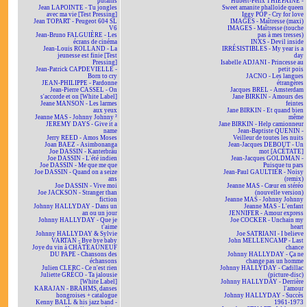
putains
Hubert-Félix THIÉFAINE -
Jean LAPOINTE - Tu jongles
Sweet amanite phalloïde queen
avec ma vie [Test Pressing]
Iggy POP - Cry for love
Jean TOPART - Peugeot 604 SL
IMAGES - Maîtresse (maxi)
V6
IMAGES - Maîtresse (touche
Jean-Bruno FALGUIÈRE - Les
pas à mes tresses)
écrans de cinéma
INXS - Devil inside
Jean-Louis ROLLAND - La
IRRÉSISTIBLES - My year is a
jeunesse est finie [Test
day
Pressing]
Isabelle ADJANI - Princesse au
Jean-Patrick CAPDEVIELLE -
petit pois
Born to cry
JACNO - Les langues
JEAN-PHILIPPE - Pardonne
étrangères
Jean-Pierre CASSEL - On
Jacques BREL - Amsterdam
s'accorde et on [White Label]
Jane BIRKIN - Amours des
Jeane MANSON - Les larmes
feintes
aux yeux
Jane BIRKIN - Et quand bien
Jeanne MAS - Johnny Johnny ²
même
JEREMY DAYS - Give it a
Jane BIRKIN - Help camionneur
name
Jean-Baptiste QUENIN -
Jerry REED - Amos Moses
Veilleur de toutes les nuits
Joan BAEZ - Asimbonanga
Jean-Jacques DEBOUT - Un
Joe DASSIN - Kanterbräu
mot [ACÉTATE]
Joe DASSIN - L'été indien
Jean-Jacques GOLDMAN -
Joe DASSIN - Me que me que
Puisque tu pars
Joe DASSIN - Quand on a seize
Jean-Paul GAULTIER - Noisy
ans
(remix)
Joe DASSIN - Vive moi
Jeanne MAS - Cœur en stéréo
Joe JACKSON - Stranger than
(nouvelle version)
fiction
Jeanne MAS - Johnny Johnny
Johnny HALLYDAY - Dans un
Jeanne MAS - L'enfant
an ou un jour
JENNIFER - Amour express
Johnny HALLYDAY - Que je
Joe COCKER - Unchain my
t'aime
heart
Johnny HALLYDAY & Sylvie
Joe SATRIANI - I believe
VARTAN - Bye bye baby
John MELLENCAMP - Last
Joye du vin à CHÂTEAUNEUF
chance
DU PAPE - Chansons des
Johnny HALLYDAY - Ça ne
échansons
change pas un homme
Julien CLERC - Ce n'est rien
Johnny HALLYDAY - Cadillac
Juliette GRÉCO - Ta jalousie
(picture-disc)
[White Label]
Johnny HALLYDAY - Derrière
KARAJAN - BRAHMS, danses
l'amour
hongroises + catalogue
Johnny HALLYDAY - Succès
Kenny BALL & his jazz band -
1961-1973