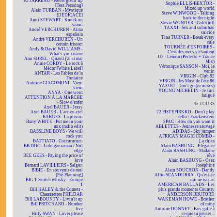
Al JARREAU - Never givin' up
Sophie ELLIS-BEXTOR -
[Test Pressing]
Mixed up world
Alain TURBAN - Mystique
Steve WINWOOD - Talking
[DÉDICACÉ]
back to the night
Amii STEWART - Knock on
Stevie WONDER - Coldchill
wood
TAXXI - Sex and suburban
André VERCHUREN - Alma
suicide
española
Tina TURNER - Break every
André VERCHUREN - Un
rule
certain frisson
TOURNÉE d'ENFOIRÉS -
Andy & David WILLIAMS -
C'est des mecs y chantent
What's your name
U2 - Lemon (Perfecto + Trance
Ann SOREL - Quand j'ai si mal
Mix)
Annie CORDY - Le rock à
Véronique SANSON - Moi, le
Médor [White Label]
venin
ANTAR - Les Fables de la
VIRGIN - Club 82
Fontaine
VIRGIN - les Must de l'été 86
Antoine GIACOMONI - Vieni
YAZOO - Don't go (re-mixes)
vieni
YOUNG MICHELIN - Je suis
ANYA - One word
fatigué
ATTENTION À LA MARCHE
- Slow d'enfer
45 TOURS
Axel BAUER - Jessy
Axel BAUER - L'arc-en-ciel
22 PISTEPIRKKO - Don't play
BARGES - La pitxuri
cello / Frankenstein
Barry WHITE - Put me in your
2PAC - How do you want it
mix (radio edit)
ABLETTES - Jeunesse sauvage
BASSLINE BOYS - We will
ADIDAS - Sky jumper
rock you
AFRICAN MAGIC COMBO -
BATTIATO - Cuccurucucu
La chica
BB DOC - Lolo ganzaman / Nul
Alain BASHUNG - Élégance
edge
Alain BASHUNG - Madame
BEE GEES - Paying the price of
rêve
love
Alain BASHUNG - Osez
Bernard LAVILLIERS - Saïgon
Joséphine
BIBIE - En souvenir de moi
Alain SOUCHON - Dandy
[Pré-Planning]
Alfio SCANDURRA - Qu'est-ce
BIG T Scotch whisky - Europe
qui ne va pas
1
AMERICAN BALLADS - Les
Bill HALEY & the Comets -
plus grands moments Country
Chaussettes PHILDAR
ANDERSON BRUFORD
Bill LABOUNTY - Livin'it up
WAKEMAN HOWE - Brother
Bill PRITCHARD - Number
of mine
five
Antoine DONNET - Fais gaffe à
Billy SWAN - Lover please
ce que tu penses...