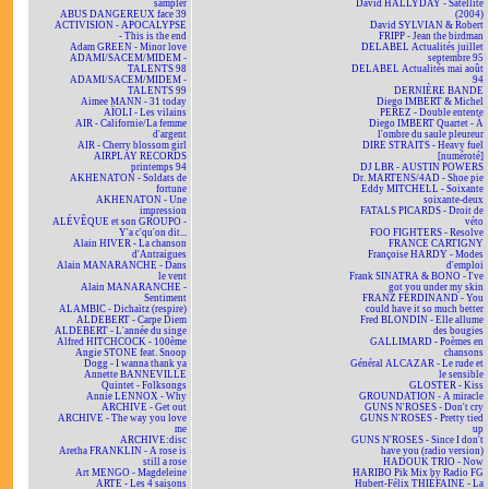
sampler
David HALLYDAY - Satellite
ABUS DANGEREUX face 39
(2004)
ACTIVISION - APOCALYPSE
David SYLVIAN & Robert
- This is the end
FRIPP - Jean the birdman
Adam GREEN - Minor love
DELABEL Actualités juillet
ADAMI/SACEM/MIDEM -
septembre 95
TALENTS 98
DELABEL Actualités mai août
ADAMI/SACEM/MIDEM -
94
TALENTS 99
DERNIÈRE BANDE
Aimee MANN - 31 today
Diego IMBERT & Michel
AÏOLI - Les vilains
PEREZ - Double entente
AIR - Californie/La femme
Diego IMBERT Quartet - À
d'argent
l'ombre du saule pleureur
AIR - Cherry blossom girl
DIRE STRAITS - Heavy fuel
AIRPLAY RECORDS
[numéroté]
printemps 94
DJ LBR - AUSTIN POWERS
AKHENATON - Soldats de
Dr. MARTENS/4AD - Shoe pie
fortune
Eddy MITCHELL - Soixante
AKHENATON - Une
soixante-deux
impression
FATALS PICARDS - Droit de
ALÉVÊQUE et son GROUPO -
véto
Y'a c'qu'on dit...
FOO FIGHTERS - Resolve
Alain HIVER - La chanson
FRANCE CARTIGNY
d'Antraigues
Françoise HARDY - Modes
Alain MANARANCHE - Dans
d'emploi
le vent
Frank SINATRA & BONO - I've
Alain MANARANCHE -
got you under my skin
Sentiment
FRANZ FERDINAND - You
ALAMBIC - Dichaïtz (respire)
could have it so much better
ALDEBERT - Carpe Diem
Fred BLONDIN - Elle allume
ALDEBERT - L'année du singe
des bougies
Alfred HITCHCOCK - 100ème
GALLIMARD - Poèmes en
Angie STONE feat. Snoop
chansons
Dogg - I wanna thank ya
Général ALCAZAR - Le rude et
Annette BANNEVILLE
le sensible
Quintet - Folksongs
GLOSTER - Kiss
Annie LENNOX - Why
GROUNDATION - A miracle
ARCHIVE - Get out
GUNS N'ROSES - Don't cry
ARCHIVE - The way you love
GUNS N'ROSES - Pretty tied
me
up
ARCHIVE:disc
GUNS N'ROSES - Since I don't
Aretha FRANKLIN - A rose is
have you (radio version)
still a rose
HADOUK TRIO - Now
Art MENGO - Magdeleine
HARIBO Pik Mix by Radio FG
ARTE - Les 4 saisons
Hubert-Félix THIÉFAINE - La