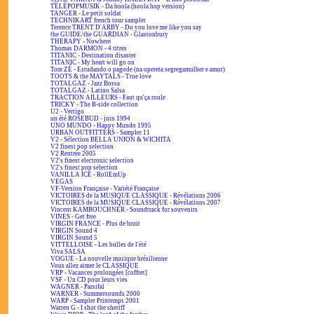
TÉLÉPOPMUSIK - Da hoola (hoola hop version)
TANGER - Le petit soldat
TECHNIKART french tour sampler
Terence TRENT D'ARBY - Do you love me like you say
the GUIDE/the GUARDIAN - Glastonbury
THERAPY - Nowhere
Thomas DARMON - 4 titres
TITANIC - Destination disaster
TITANIC - My heart will go on
Tom ZÉ - Estudando o pagode (na opereta segregamulher e amor)
TOOTS & the MAYTALS - True love
TOTALGAZ - Jazz Bossa
TOTALGAZ - Latino Salsa
TRACTION AILLEURS - Faut qu'ça roule
TRICKY - The B-side collection
U2 - Vertigo
un été ROSEBUD - juin 1994
UNO MUNDO - Happy Mundo 1995
URBAN OUTFITTERS - Sampler 11
V2 - Sélection BELLA UNION & WICHITA
V2 finest pop selection
V2 Rentrée 2005
V2's finest electronic selection
V2's finest pop selection
VANILLA ICE - RollEmUp
VEGAS
VF-Version Française - Variété Française
VICTOIRES de la MUSIQUE CLASSIQUE - Révélations 2006
VICTOIRES de la MUSIQUE CLASSIQUE - Révélations 2007
Vincent KAMBOUCHNER - Soundtrack for souvenirs
VINES - Get free
VIRGIN FRANCE - Plus de bruit
VIRGIN Sound 4
VIRGIN Sound 5
VITTELLOISE - Les bulles de l'été
Viva SALSA
VOGUE - La nouvelle musique brésilienne
Vous allez aimer le CLASSIQUE
VRP - Vacances prolongées [coffret]
VSF - Un CD pour leurs vies
WAGNER - Parsifal
WARNER - Summersounds 2000
WARP - Sampler Printemps 2001
Warren G - I shot the sheriff