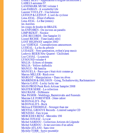
LABEL BLEU - Appellation d'origine incontrôlée 2
LABELS automne 97
LANDMARK MUSIC volume 1
Lara FABIAN - A wonderful life
Laurent VOULZY - Une héroïne
LEFDUP & LEFDUP - L'oeil du cyclone
Lena AYAL - Dîner d'affaires
Lena AYAL - Le Bar (remix)
les Antilles
les coups de foudre de BRAZIL
les ENFOIRÉS - On ira tous au paradis
LIMP BIZKIT - Nookie
LINE RECORDS - Der Sampler 31
Lionel RICHIE - Time [radio edit]
LOST HIGHWAY sampler 2002
Luc VERTIGE - Contradictions amoureuses
LUDÉAL - La fin du pétrole
LUDAIZE - Next generation, rythm'n'pop music
Ludovic BEIER New Quartet - Chilltimes
Luz CASAL - La pasion
LYSOUND volume 4
MALIA - Echoes of dreams
MALIA - Yellow daffodils
MANGU - Mi familia
MANUELA - Parce que c'était écrit comme ça
Marcus MILLER - Rush over
MARGOT - Manipulation + Dans tes rêves
MARRINER & OHLSSON - Grieg, Tschaikowsky, Rachmaninov
Marvin GAYE - Lucky lucky me
MASS PROD Punk Rock Artisan Sampler 2008
MASTER SERIE - La collection
MAURANE - Différente
Max PASHM - Weddings, Barmitzvahs and Funerals
Maxime LE FORESTIER - 2ème cahier
McDONALD'S - Pop
McDONALD'S - Rock
Melissa ETHERIDGE - Stronger than me
MENTAL GROOVE Records - Limited sampler CD
MENZEKI - Fais le pas
MERCEDES BENZ - Mercedes 190
Michel JONASZ - Le scat
Michel SARDOU - Collection Artistes de Légende
Michel SARDOU - Je me souviens d'un adieu
Michèle ATLANI - Sans titre
Michèle TORR - Sortir ensemble