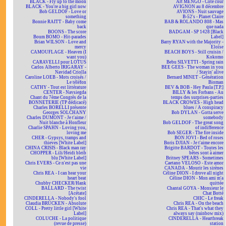
BLACK - Fly up to the moon
Art MENGO - Côté cour
BLACK - You're a big girl now
AVIGNON au 8 décembre
Bob GELDOF - Love or
AVIONS - Nuit sauvage
something
B-52's - Planet Claire
Bonnie RAITT - Baby come
BAB & ROLANDO 808 - Mas
back
que nada
BOONS - The score
BADGAM - SP 1428 [Black
Boum BOMO - Hit-parades
Label]
Brian WILSON - Love and
Barry RYAN with the Majority -
mercy
Eloïse
CAMOUFLAGE - Heaven (I
BEACH BOYS - Still cruisin /
want you)
Kokomo
CARAVELLI pour LOTUS
Bebu SILVETTI - Spring rain
Carlos Alberto IRIGARAY -
BEE GEES - The woman in you
Navidad Criolla
/ Stayin' alive
Caroline LOEB - Mots croisés /
Bernard MINET - Génération
Le téléfon
Bioman
CATHY - Tout est littérature
BEV & BOB - Hey Paula [T.P.]
CENTER - Navsiegda
BILLY & les Forbans - Au
Chant du 7ème Congrès de la
temps des surprises-parties
BONNETERIE (TP dédicacé)
BLACK CROWES - High head
Charles BORELLI présente
blues / A conspiracy
Georges SOLCHANY
Bob DYLAN - Gotta serve
Charles DUMONT - Je t'aime /
somebody
Nuit blanche à Honfleur
Bob GELDOF - The great song
Charlie SPAHN - Loving you,
of indifference
loving me
Bob SEGER - The fire inside
CHER - Gypsys, tramps and
BON JOVI - Bed of roses
thieves [White Label]
Boris DJIAN - Je t'aime encore
CHINA CRISIS - Black man ray
Brigitte BARDOT - Toutes les
CHOPPER - Lili/Heidi bleib
bêtes sont à aimer
blu [White Label]
Britney SPEARS - Sometimes
Chris EVERS - Ce n'est pas une
Caetano VELOSO - Este amor
vie
CANADA - Mourir les sirènes
Chris REA - I can hear your
Céline DION - I drove all night
heart beat
Céline DION - Mon ami m'a
Chubby CHECKER/Hank
quittée
BALLARD - The twist
Chantal GOYA - Monsieur le
[Acétate]
Chat Botté
CINDERELLA - Nobody's fool
CHIC - Le freak
Claudia BRÜCKEN - Absolute
Chris REA - On the beach
COLL - Pretty little girl [White
Chris REA - That's what they
Label]
always say (rainbow mix)
COLUCHE - La politique
CINDERELLA - Heartbreak
(revue de presse)
station