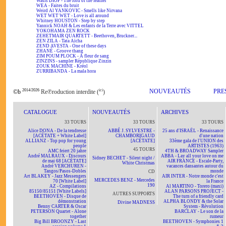
Wasis DIOP - The lord of the feather
WEA - Faites du bruit
Weird Al YANKOVIC - Smells like Nirvana
WET WET WET - Love is all around
Whitney HOUSTON - Step by step
Yannick NOAH & Les enfants de la Terre avec VITTEL
YOKOHAMA ZEN ROCK
ZEHETMAIR QUARTETT - Beethoven, Bruckner...
ZEN ZILA - Tata Aïcha
ZEND AVESTA - One of these days
ZHANÉ - Groove thang
ZIM POUM PLOCK - A fleur de sang
ZINZINS - sampler République Zinzin
ZOUK MACHINE - Kréol
ZURRIBANDA - La mala hora
2014/2026
ici
NOUVEAUTÉS
PRE
©b
Re℗roduction interdite (
)
CATALOGUE
NOUVEAUTÉS
ARCHIVES
33 TOURS
33 TOURS
33 TOURS
Alice DONA - De la tendresse
ABBÉ J. SYLVESTRE -
25 ans d'ISRAËL - Renaissance
[ACÉTATE + White Label]
CHAMBORIGAUD
d'une nation
ALLIANZ - Top pop for young
[ACÉTATE]
33ème gala de l'UNION des
people
ARTISTES (1963)
45 TOURS
AMC feiert 20 jahre
4TH & BROADWAY Sampler
André MALRAUX - Discours
ABBA - Lay all your love on me
Sidney BECHET - Silent night /
de mai 68 [ACÉTATE]
AIR FRANCE - Escale-Party,
White Christmas
André VERCHUREN -
vacances dansantes autour du
Tangos/Pasos-Dobles
monde
CD
Art BLAKEY - Jazz Messengers
AIR INTER - Notre monde c'est
MERCEDES BENZ - Mercedes
70 [White Label]
la France
190
AZ - Compilations
Al MARTINO - Torero (maxi)
85150/85151 [White Labels]
ALAN PARSONS PROJECT -
AUTRES SUPPORTS
BEETHOVEN - Disque de
The turn of a friendly card
démonstration
ALPHA BLONDY & the Solar
Divine MADNESS
Benny CARTER & Oscar
System - Révolution
PETERSON Quartet - Alone
BARCLAY - Le son de la
together
rumeur
Big Bill BROONZY - Last
BEETHOVEN - Symphonies 1