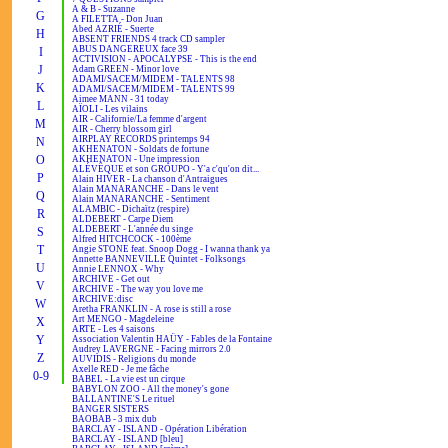
A & B - Suzanne
G
A FILETTA - Don Juan
Abed AZRIÉ - Suerte
H
ABSENT FRIENDS 4 track CD sampler
ABUS DANGEREUX face 39
I
ACTIVISION - APOCALYPSE - This is the end
J
Adam GREEN - Minor love
ADAMI/SACEM/MIDEM - TALENTS 98
K
ADAMI/SACEM/MIDEM - TALENTS 99
Aimee MANN - 31 today
L
AÏOLI - Les vilains
AIR - Californie/La femme d'argent
M
AIR - Cherry blossom girl
AIRPLAY RECORDS printemps 94
N
AKHENATON - Soldats de fortune
O
AKHENATON - Une impression
ALÉVÊQUE et son GROUPO - Y'a c'qu'on dit...
P
Alain HIVER - La chanson d'Antraigues
Alain MANARANCHE - Dans le vent
Q
Alain MANARANCHE - Sentiment
ALAMBIC - Dichaïtz (respire)
R
ALDEBERT - Carpe Diem
ALDEBERT - L'année du singe
S
Alfred HITCHCOCK - 100ème
T
Angie STONE feat. Snoop Dogg - I wanna thank ya
Annette BANNEVILLE Quintet - Folksongs
U
Annie LENNOX - Why
ARCHIVE - Get out
V
ARCHIVE - The way you love me
ARCHIVE:disc
W
Aretha FRANKLIN - A rose is still a rose
Art MENGO - Magdeleine
X
ARTE - Les 4 saisons
Y
Association Valentin HAÜY - Fables de la Fontaine
Audrey LAVERGNE - Facing mirrors 2.0
Z
AUVIDIS - Religions du monde
Axelle RED - Je me fâche
0-9
BABEL - La vie est un cirque
BABYLON ZOO - All the money's gone
BALLANTINE'S Le rituel
BANGER SISTERS
BAOBAB - 3 mix dub
BARCLAY - ISLAND - Opération Libération
BARCLAY - ISLAND [bleu]