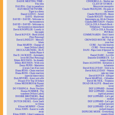
DADJE MEETING TIME -
CINDERELLA - Shelter me
Ybo libo
CLAN OF XYMOX -
DALIDA - Gigi in paradisco
Muscoviet mosquito
DAN REED NETWORK -
Claude FRANÇOIS - Du pain et
Tiger in a dress
du beurre
Daniel LEDUC - Soleil
Claude FRANÇOIS - Reste
DAVE - Hurlevent
Claude ROGEN - Fantaisie
DAVID + DAVID - Welcome to
Impromptu op. 66 de Chopin
the boomtown
Claudia BRÜCKEN - Fanatic
DAVID + DAVID - Welcome to
COCA-COLA French Rock -
the boomtown [monoface]
Téléphone + Starshooter
David KNOPFLER - Lonely is
COCA-COLA Nicolas
the night
PEYRAC
David KOVEN - Bord à bord
COMMUNARDS - Don't leave
[Test Pressing]
me this way
David LINDLEY - Mercury
CROWDED HOUSE - Fall at
blues
your feet
Dean MARTIN - Change of
CURE - Just like heaven
heart [White Label]
CURE - Never enough
DECCA/GRUNDIG - Hi-Fi
DANI - Papa vient d'épouser la
Stéréo Phase 4
bonne
Dee D. JACKSON - Automatic
Daniel DARC - La ville
lover 88 [Test Pressing]
Danielle DARRIEUX - Le
Démis ROUSSOS - So dreamy
temps d'aimer
Démis ROUSSOS - With you
Dante AGOSTINI - Initiation à
Denis PEPIN - Marinette
la batterie
(j'avais l'air d'un con)
David HALLYDAY - Ooh la la
Diana ROSS - Chain reaction
David HALLYDAY - Wanna
Diana ROSS - Chain reaction
take my time
(special dance mix)
David KOVEN - Afrique
Dick RIVERS - Ainsi soit-elle
David MARTIAL - Célimène
Disque d'Or Top 50 biface
David Mc NEIL - Tiramisu
Glenn MEDEIROS & Florent
DEAD OR ALIVE - Brand new
PAGNY
lover
DO VISSINGA - Porto Vecchio
DEF LEPPARD - Animal
Donna SUMMER - The
DEF LEPPARD - Animal
wanderer [White Label]
(spécial promo)
DOOBIE BROTHERS - Real
DEF LEPPARD - Let's get
love [White Label]
rocked
DUTCH DIESEL - Goin' back
DEF LEPPARD - Let's get
to China
rocked (poster)
Elliott MURPHY - Closer
DEF LEPPARD - Let's get
Elton JOHN - Easier to walk
rocked (teaser)
away
DEPECHE MODE - Everything
Elton JOHN - I don't wanna go
counts (live)