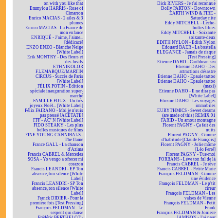
on with you like that
Dick RIVERS - Je t'ai reconnue
Emmylou HARRIS - Rose of
Dolly PARTON - Downtown
Cimarron
EARTH WIND & FIRE -
Enrico MACIAS - 2 ailes & 3
Saturday nite
plumes
Eddy MITCHELL - Lèche-
Enrico MACIAS - La France de
bottes blues
mon enfance
Eddy MITCHELL - Soixante
ENRIQUÉ - J'aime, J'aime...
soixante-deux
[dédicacé]
EDITH NYLON - Edith Nylon
ENZO ENZO - Blanche Neige
Edouard BAER - La bostella
[White Label]
ELEGANCE - Jamais de risque
Erik MONTRY - Des fleurs et
[Test Pressing]
des fusils
Etienne DAHO - Caribbean sea
ETHNIKOLOR
Etienne DAHO - Des
F.LEMARQUE/MARTIN
attractions désastre
CIRCUS - Succès de Paris
Etienne DAHO - Epaule tattoo
[White Label]
Etienne DAHO - Epaule tattoo
FÉLIX POTIN - Édition
(maxi)
spéciale inauguration super-
Etienne DAHO - Il ne dira pas
marché
[White Label]
FAMILLE FOUX - Un très
Etienne DAHO - Les voyages
joyeux Noël... [White Label]
immobiles
Félix FAIRANO - Moi je n'suis
EURYTHMICS - Sweet dreams
pas pressé [ACÉTATE]
(are made of this) REMIX 91
FFF - AC² N [White Label]
FARID - Un amour montagne
FIDO STEAKY - Les plus
Florent PAGNY - Ça fait des
belles musiques de films
nuits
FINE YOUNG CANNIBALS -
Florent PAGNY - Comme
The flame
d'habitude [Claude François]
France GALL - La chanson
Florent PAGNY - Jolie môme
d'Azima
[Léo Ferré]
Francis CABREL & Mercedes
Florent PAGNY - Tue-moi
SOSA - Yo vengo a ofrecer mi
FORBANS - Lève ton ful de là
corazon
Francis CABREL - Je rêve
Francis LEANDRI - EP Ton
Francis CABREL - Petite Marie
absence, ton silence [White
François FELDMAN - Comme
Label]
une évidence
Francis LEANDRI - SP Ton
François FELDMAN - Le p'tit
absence, ton silence [White
cireur
Label]
François FELDMAN - Les
Franck DIDIER - Pour la
valses de Vienne
première fois [Test Pressing]
François FELDMAN - Petit
François FELDMAN - Le
Frank
serpent qui danse
François FELDMAN & Joniece
Frédéric BERTHELOT -
JAMISON - J'ai peur