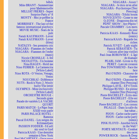
bébés
NIAGARA - Assez !
Mike BRANT - Summertime
NIAGARA - Je dois m'en aller
pour Mademoiselle
NIAGARA - Psychotrope [Test
MILLIAT FRÈRES - Super
Pressing]
Surprise Party n° 8
NIAGARA - Tchiki boum
MONTY - Moi je préfère la
NOVECENTO - Come to me
France
O-ZONE - Dragostea din teï
MORRISSEY - The last of the
PÉPIT' SHOW - Aye Pépito !
famous international playboys
Pascale CHAMBRY - Les mots
MOVIE MUSIC - Stars de la
du jour
pub
Patricia KAAS - Kennedy Rose
Natali KAUFMANN - Lover
(remix)
Natali KAUFMANN - Lover
Patricia KAAS - Regarde les
(bleu)
riches
NATALYS - Ses premiers cris
Patrick JUVET - Lady night
NIAGARA - Flammes de l'enfer
Patrick SÉBASTIEN - Tu
NIAGARA - Flammes de l'enfer
t'laisses aller (ma vieille)
(maxi)
Paul-Jean BOROWSKY - L'âge
Nicole CROISILLE - L'été
de diamant
NICOLETTA - Un homme
PEARL JAM - Given to fly
Nina HAGEN - Hold me
PERET - Late mi corazon
Nino FERRER - La Carmencita
Pete TOWNSHEND - Face the
[White Label]
face
Nino ROTA - O Venise, Venaga,
Phil O'KINS - Chasseur de
Venus
charme
NOUCHKAÏ - Différence
Phil O'KINS - Chasseur de
NUTS - Rock'n'Nuts 2, Wooly
charme [Test Pressing]
bully/The letter
Philippe LAVIL - EP 4 Titres
OLYMPICS - Mine exclusively
Philippe RUSSO - En pleine
[White Label]
lumière [Test Pressing]
ORCHESTRE ROUGE -
Pierre BACHELET - Écris-moi
Seconds grate
Pierre BACHELET - Elle est
Parade de variétés LA VACHE
d'ailleurs
QUI RIT
Pierre BACHELET - Les corons
PARIS MATCH - Le Pape Jean
PIGALLE - Dans la salle du
XXIII vous parle
bar-tabac...
PARIS PALACE HOTEL -
PIJON - Cache-cache party
Ramona
PIJON - Cache-cache party
Pascal DANEL - Les neiges du
(remix)
Kilimandjaro
PINK FLOYD - Another brick
PASSION FODDER - I'd sell
in the Wall ²
my soul to God
PORTE MENTAUX - Combat
Patricia KAAS - Une dernière
des races
semaine à New York
POWER ROCK - Saxon & Deep
Paul McCARTNEY - Once upon
Purple