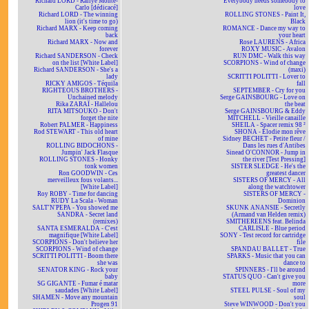
Richard LORD - Rallye Monte-
Everybody needs somebody to
Carlo [dédicacé]
love
Richard LORD - The winning
ROLLING STONES - Paint It,
lion (it's time to go)
Black
Richard MARX - Keep coming
ROMANCE - Dance my way to
back
your heart
Richard MARX - Now and
Rose LAURENS - Africa
forever
ROXY MUSIC - Avalon
Richard SANDERSON - Check
RUN DMC - Walk this way
on the list [White Label]
SCORPIONS - Wind of change
Richard SANDERSON - She's a
(maxi)
lady
SCRITTI POLITTI - Lover to
RICKY AMIGOS - Téquila
fall
RIGHTEOUS BROTHERS -
SEPTEMBER - Cry for you
Unchained melody
Serge GAINSBOURG - Love on
Rika ZARAÏ - Hallelou
the beat
RITA MITSOUKO - Don't
Serge GAINSBOURG & Eddy
forget the nite
MITCHELL - Vieille canaille
Robert PALMER - Happiness
SHEILA - Spacer remix 98 ²
Rod STEWART - This old heart
SHONA - Elodie mon rêve
of mine
Sidney BECHET - Petite fleur /
ROLLING BIDOCHONS -
Dans les rues d'Antibes
Jumpin' Jack Flasque
Sinead O'CONNOR - Jump in
ROLLING STONES - Honky
the river [Test Pressing]
tonk women
SISTER SLEDGE - He's the
Ron GOODWIN - Ces
greatest dancer
merveilleux fous volants...
SISTERS OF MERCY - All
[White Label]
along the watchtower
Roy ROBY - Time for dancing
SISTERS OF MERCY -
RUDY La Scala - Woman
Dominion
SALT'N'PEPA - You showed me
SKUNK ANANSIE - Secretly
SANDRA - Secret land
(Armand van Helden remix)
(remixes)
SMITHEREENS feat. Belinda
SANTA ESMERALDA - C'est
CARLISLE - Blue period
magnifique [White Label]
SONY - Test record for cartridge
SCORPIONS - Don't believe her
file
SCORPIONS - Wind of change
SPANDAU BALLET - True
SCRITTI POLITTI - Boom there
SPARKS - Music that you can
she was
dance to
SENATOR KING - Rock your
SPINNERS - I'll be around
baby
STATUS QUO - Can't give you
SG GIGANTE - Fumar é matar
more
saudades [White Label]
STEEL PULSE - Soul of my
SHAMEN - Move any mountain
soul
Progen 91
Steve WINWOOD - Don't you