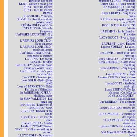
Hawaiian war chant
Jonathan STUART - Wako man
KENT - On fait c'qu'on peut
Julien CLERC - This melody
KENT - Tous les mômes
KAJAGOOGOO - Too shy
KENT - Tous les mômes
(midnight mix)
REMIX
Karen CHERYL - Sing to me
Kim WILDE - You came
mama
KIRSTEN - Over the rainbow
KNORR - campagne Europe 1
[White Label]
hiver 78-79
KRÉMA HOLLYWOOD -
KOOL & THE GANG 1990
J.STRAUSS fils, Valse de
hitmix
l'empereur
LA FEMME - Sur la planche /
L'AFFAIRE LOUIS TRIO - Il y
Françoise
a ceux
LADY ROUGE - Eyes of mars
L'AFFAIRE LOUIS TRIO -
[DIOR]
Nous on a tout
LAURENT - Lady / Pharaon
L'AFFAIRE LOUIS TRIO -
Laurent VOULZY - Le soleil
Succès de larmes
donne
L'AFFRONT NATIONAL -
Lee LEWIS - French kiss [Test
Jean-Marie tu charries
Pressing]
LA LUNA - Les cactus
Lenny KRAVITZ - Let love rule
LAZARE - Infidèle
Leon REDBONE - Gotta shake
Lee DORSEY - Shortnin' bread
that thing
[monoface White Label]
Leon REDBONE - Play Gipsy
Lee ELDRED - How's your
play
love life 1&2
Leon REDBONE - Sugar
Lee REED - Ram ram jam
Leonard COHEN - First we take
Lena GOLD - Radio [Blue
Manhattan
Label]
Linda SCOTT - Starlight,
Leonard BERNSTEIN - Gaîté
starbright
Parisienne d'Offenbach
Louis BERTIGNAC et les
les JARDINS de l'OPÉRA -
Visiteurs - Ces idées-là
Meilleurs vœux
LOVE AND MONEY -
les MAX VALENTIN - Les
Halleluiah man
maux dits
Luc FAIRDAN - T'as de beaux
les OBJETS - L'hiver est là
lolos
les OBJETS - Sarah
Lucien JEUNESSE raconte les
LEVEL 42 - Heaven in my
3 ours
hands
LUNA PARKER - Le challenge
Liane FOLY - Il est mort le
des espoirs
soleil
LUNA PARKER - Tes états
Linda DE SUZA - Amalia
d'âme Eric
Linda RONSTADT/Aaron
Lydia VERKINE - La mélodie
NEVILLE - When something is
des enfants
wrong...
M & Mme FAIRDAN - Beaux
LLOYD COLE - Downtown
lolos