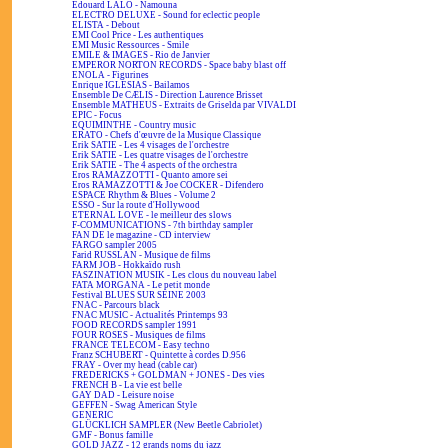
Edouard LALO - Namouna
ELECTRO DELUXE - Sound for eclectic people
ELISTA - Debout
EMI Cool Price - Les authentiques
EMI Music Ressources - Smile
EMILE & IMAGES - Rio de Janvier
EMPEROR NORTON RECORDS - Space baby blast off
ENOLA - Figurines
Enrique IGLESIAS - Bailamos
Ensemble De CÆLIS - Direction Laurence Brisset
Ensemble MATHEUS - Extraits de Griselda par VIVALDI
EPIC - Focus
EQUIMINTHE - Country music
ERATO - Chefs d'œuvre de la Musique Classique
Erik SATIE - Les 4 visages de l'orchestre
Erik SATIE - Les quatre visages de l'orchestre
Erik SATIE - The 4 aspects of the orchestra
Eros RAMAZZOTTI - Quanto amore sei
Eros RAMAZZOTTI & Joe COCKER - Difendero
ESPACE Rhythm & Blues - Volume 2
ESSO - Sur la route d'Hollywood
ETERNAL LOVE - le meilleur des slows
F-COMMUNICATIONS - 7th birthday sampler
FAN DE le magazine - CD interview
FARGO sampler 2005
Farid RUSSLAN - Musique de films
FARM JOB - Hokkaïdo rush
FASZINATION MUSIK - Les clous du nouveau label
FATA MORGANA - Le petit monde
Festival BLUES SUR SEINE 2003
FNAC - Parcours black
FNAC MUSIC - Actualités Printemps 93
FOOD RECORDS sampler 1991
FOUR ROSES - Musiques de films
FRANCE TELECOM - Easy techno
Franz SCHUBERT - Quintette à cordes D.956
FRAY - Over my head (cable car)
FREDERICKS + GOLDMAN + JONES - Des vies
FRENCH B - La vie est belle
GAY DAD - Leisure noise
GEFFEN - Swag American Style
GENERIC
GLÜCKLICH SAMPLER (New Beetle Cabriolet)
GMF - Bonus famille
GOLD JAZZ - 12 grands noms du jazz