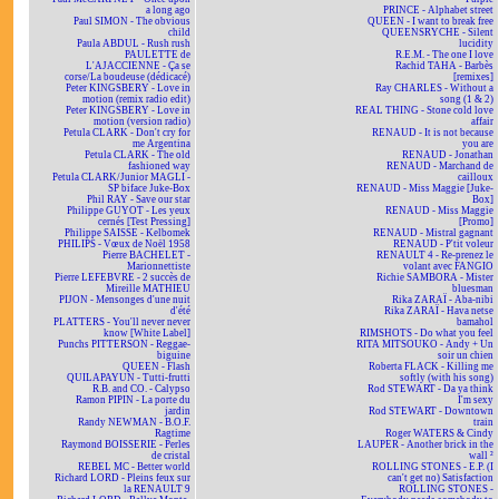
a long ago
PRINCE - Alphabet street
Paul SIMON - The obvious
QUEEN - I want to break free
child
QUEENSRYCHE - Silent
Paula ABDUL - Rush rush
lucidity
PAULETTE de
R.E.M. - The one I love
L'AJACCIENNE - Ça se
Rachid TAHA - Barbès
corse/La boudeuse (dédicacé)
[remixes]
Peter KINGSBERY - Love in
Ray CHARLES - Without a
motion (remix radio edit)
song (1 & 2)
Peter KINGSBERY - Love in
REAL THING - Stone cold love
motion (version radio)
affair
Petula CLARK - Don't cry for
RENAUD - It is not because
me Argentina
you are
Petula CLARK - The old
RENAUD - Jonathan
fashioned way
RENAUD - Marchand de
Petula CLARK/Junior MAGLI -
cailloux
SP biface Juke-Box
RENAUD - Miss Maggie [Juke-
Phil RAY - Save our star
Box]
Philippe GUYOT - Les yeux
RENAUD - Miss Maggie
cernés [Test Pressing]
[Promo]
Philippe SAISSE - Kelbomek
RENAUD - Mistral gagnant
PHILIPS - Vœux de Noël 1958
RENAUD - P'tit voleur
Pierre BACHELET -
RENAULT 4 - Re-prenez le
Marionnettiste
volant avec FANGIO
Pierre LEFEBVRE - 2 succès de
Richie SAMBORA - Mister
Mireille MATHIEU
bluesman
PIJON - Mensonges d'une nuit
Rika ZARAÏ - Aba-nibi
d'été
Rika ZARAÏ - Hava netse
PLATTERS - You'll never never
bamahol
know [White Label]
RIMSHOTS - Do what you feel
Punchs PITTERSON - Reggae-
RITA MITSOUKO - Andy + Un
biguine
soir un chien
QUEEN - Flash
Roberta FLACK - Killing me
QUILAPAYUN - Tutti-frutti
softly (with his song)
R.B. and CO. - Calypso
Rod STEWART - Da ya think
Ramon PIPIN - La porte du
I'm sexy
jardin
Rod STEWART - Downtown
Randy NEWMAN - B.O.F.
train
Ragtime
Roger WATERS & Cindy
Raymond BOISSERIE - Perles
LAUPER - Another brick in the
de cristal
wall ²
REBEL MC - Better world
ROLLING STONES - E.P. (I
Richard LORD - Pleins feux sur
can't get no) Satisfaction
la RENAULT 9
ROLLING STONES -