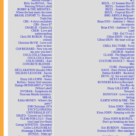
session volume 1
& 2
Billy Joe ROYAL - Test
BIZZL - 12 Sommer Hits 82
Pressing [White Label]
BIZZL - Sommer Hits 83
BOBBY & THE MIDNITES -
BIZZL - Sommer Hits 84
Where the beat meets the street
BIZZL - Tropical Hits 87
BRASIL EXPORT 73 - Brussels
BMG ARIOLA Belgium -
Trade Fair
Bonjour la France
CBS - 4 slows enchaînés
Brian ENO - Ambient 1 - Music
CBS - Slows 87
for airports
CHARLIE - Charlie (5)
Brian ENO - Ambient 4 - On
CHER - Love and
Land
understanding
CBS - Été 73 vol.1
Chris DE BURGH - Flying
Céline DION - I'm alive
colours
Céline DION - My heart will go
Christine McVIE - Love will
on
show us how
CHILL FAC-TORR - Twist
Cliff RICHARD - Now you see
(round'n'round)
me, now you don't
CHURCH - Starfish
COCA-COLA Chansons
CLASH - The Magnificent
COCA-COLA Disco
Seven / The Call Up
COLD CHISEL - East
CULTURE DANCE 7 - House
CONCRETE BLONDE -
Mix
Caroline
CURE - Pornography
DÉCLARATION (fiscale) 1964
DAVE - Dave [White Label]
DELHAY/LECOUDE - Succès
Debbie HARRY - Rockbird
de Paris
DEVO - Q: Are we not men?
Dizzy GILLESPIE - Sonny
DEXYS MIDNIGHT
Rollins / Sonny Stitt sessions
RUNNERS & Kevin Rowland -
Django REINHARDT n°73610
Too-Rye-Ay
[White Label]
Dizzy GILLESPIE - At
DVORAK - Symphonie du
Newport
Nouveau Monde (extraits) -
DONOVAN - Love is only
MIKAL
feeling
Eddie MONEY - Where's the
EARTH WIND & FIRE - The
party?
very best
EMI Christmas 1974
Elton JOHN - Believe
ENCYCLOPAEDIA
[MONOFACE]
UNIVERSALIS 1972
Elton JOHN - Sleeping with the
ERATO - Concert sur 3 siècles
past
FLESH FOR LULU - Final
Elton JOHN & RUPAUL -
vinyl (and live flesh)
Don't go breaking my heart
George WINSTON - December
(remixes)
Gilles LANGOUREAU
Eric BURDON - Starportrait
Hommage à Mado ROBIN
Etienne DAHO - Mon manège à
HONDA - Wake up!
moi