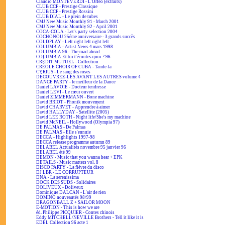
Claudio MONTEVERDI - L'Orfeo (extraits)
CLUB CCF - Prestige Classique
CLUB CCF - Prestige Rossini
CLUB DIAL - Le plein de tubes
CMJ New Music Monthly 91 - March 2001
CMJ New Music Monthly 92 - April 2001
COCA-COLA - Let's party selection 2004
COCHONOU 25ème anniversaire - 3 grands succès
COLDPLAY - Left right left right left
COLUMBIA - Artist News 4 mars 1998
COLUMBIA 96 - The road ahead
COLUMBIA Et toi t'écoutes quoi ? 96
CRÉDIT MUTUEL - Collection
CRÉOLE CHOIR OF CUBA - Tande-la
CYRIUS - Le sang des roses
DÉCOUVREZ-LES AVANT LES AUTRES volume 4
DANCE PARTY - le meilleur de la Dance
Daniel LAVOIE - Docteur tendresse
Daniel LEVI - Le cœur ouvert
Daniel ZIMMERMANN - Bone machine
David BRIOT - Phonik mouvement
David CHARVET - Apprendre à aimer
David HALLYDAY - Satellite (2005)
David LEE ROTH - Night life/She's my machine
David McNEIL - Hollywood (Olympia 97)
DE PALMAS - De Palmas
DE PALMAS - Elle s'ennuie
DECCA - Highlights 1997-98
DECCA release programme autumn 89
DELABEL Actualités novembre 95 janvier 96
DELABEL été 99
DEMON - Music that you wanna hear + EPK
DETAILS - Music matters vol. 8
DISCO PARTY - La fièvre du disco
DJ LBR - LE CORRUPTEUR
DNA - La serenissima
DOCK DES SUDS - Solidaires
DOLIVEUX - Doliveux
Dominique DALCAN - L'air de rien
DOMINO nouveautés 98/99
DRAGONBALL Z + SAILOR MOON
E-MOTION - This is how we are
éd. Philippe PICQUIER - Contes chinois
Eddy MITCHELL/NEVILLE Brothers - Tell it like it is
EDEL Collection 96 acte 1