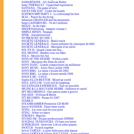
SAMARITAINE - All American Rodeo
Samy THIÉBAULT - Upanishad experiences
SANTANA - The game of love
SAVES THE DAY - Under the boards
SCHTROUMPF PARTY 3 - La schtroumpf du foot
SEAL - Prayer for the dying
Sebastien GRAINGER and the mountains
Serge GAINSBOURG - Vu de l'intérieur
SHAZZ - In the light
SHEER Publishing - Sampler volume 1
SIMPLE MINDS - Stranger
SINIK - Autodestruction
SO FRENCHY SO CHIC 1
SOCIÉTÉ GÉNÉRALE - Brasil touch
SOCIÉTÉ GÉNÉRALE - Junior présente les classiques de bébé
SOCIÉTÉ GÉNÉRALE - Musiques d'un siècle
SOL EN SI - Quand j'aime une fois...
SOL MONDO - Rendez-vous sur Mars
SOLA - Missile Sol-Sol
SONS OF THE DESERT - Within a mile
SONY - Musiques des films du siècle
SONY DADC - Grands compositeurs du millénaire
SONY MUSIC - Artist News juillet 1999
SONY-BMG - Le talent s'écoute été 2005
SONY-BMG - Le talent s'écoute rentrée 2006
SOON E MC - O.P.I.D.
Sophie ELLIS-BEXTOR - Mixed up world
SOUL ASYLUM - I will still be laughing
SOULFINGER EXPERIENCE - Tout est possible
SPLINE & LA MAUVAISE HERBE - Faiblesse et vanité
SPV RECORDINGS - One nation under a groove
SQUAKK - Willisau & Berlin
ST2 RECORDS - Promo 01/2007
STABILO
STEAMHAMMER Promotion CD 88/89
Stevie WONDER - These three words
STING - Let your soul be your pilot
STING - When we dance
STROKES - Reptilia
STUDIO SM - Disque professionnel XP9000
SUICIDAL TENDANCIES - I'll hate you better
SUPERGRASS - Interview Life on other planets
SWATCH - Swatch together
Sylvie VARTAN - La plus belle pour aller danser
Sylvie VARTAN & Johnny HALLYDAY - Il mio problema