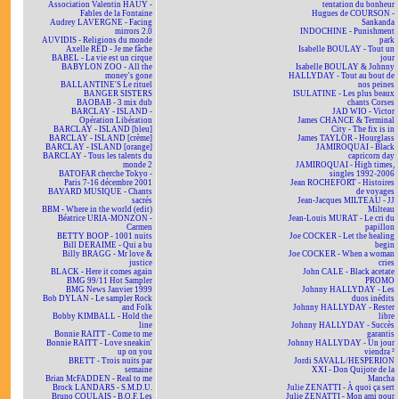
Association Valentin HAÜY -
tentation du bonheur
Fables de la Fontaine
Hugues de COURSON -
Audrey LAVERGNE - Facing
Sankanda
mirrors 2.0
INDOCHINE - Punishment
AUVIDIS - Religions du monde
park
Axelle RED - Je me fâche
Isabelle BOULAY - Tout un
BABEL - La vie est un cirque
jour
BABYLON ZOO - All the
Isabelle BOULAY & Johnny
money's gone
HALLYDAY - Tout au bout de
BALLANTINE'S Le rituel
nos peines
BANGER SISTERS
ISULATINE - Les plus beaux
BAOBAB - 3 mix dub
chants Corses
BARCLAY - ISLAND -
JAD WIO - Victor
Opération Libération
James CHANCE & Terminal
BARCLAY - ISLAND [bleu]
City - The fix is in
BARCLAY - ISLAND [crème]
James TAYLOR - Hourglass
BARCLAY - ISLAND [orange]
JAMIROQUAI - Black
BARCLAY - Tous les talents du
capricorn day
monde 2
JAMIROQUAI - High times,
BATOFAR cherche Tokyo -
singles 1992-2006
Paris 7-16 décembre 2001
Jean ROCHEFORT - Histoires
BAYARD MUSIQUE - Chants
de voyages
sacrés
Jean-Jacques MILTEAU - JJ
BBM - Where in the world (edit)
Milteau
Béatrice URIA-MONZON -
Jean-Louis MURAT - Le cri du
Carmen
papillon
BETTY BOOP - 1001 nuits
Joe COCKER - Let the healing
Bill DERAIME - Qui a bu
begin
Billy BRAGG - Mr love &
Joe COCKER - When a woman
justice
cries
BLACK - Here it comes again
John CALE - Black acetate
BMG 99/11 Hot Sampler
PROMO
BMG News Janvier 1999
Johnny HALLYDAY - Les
Bob DYLAN - Le sampler Rock
duos inédits
and Folk
Johnny HALLYDAY - Rester
Bobby KIMBALL - Hold the
libre
line
Johnny HALLYDAY - Succès
Bonnie RAITT - Come to me
garantis
Bonnie RAITT - Love sneakin'
Johnny HALLYDAY - Un jour
up on you
viendra ²
BRETT - Trois nuits par
Jordi SAVALL/HESPERION
semaine
XXI - Don Quijote de la
Brian McFADDEN - Real to me
Mancha
Brock LANDARS - S.M.D.U.
Julie ZENATTI - À quoi ça sert
Bruno COULAIS - B.O.F. Les
Julie ZENATTI - Mon ami pour