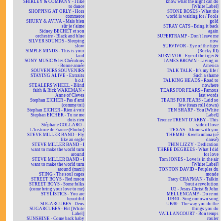
SHIRLEY & COMPANY - I like
know what the night can do
to dance
[White Label]
SHOPPING AT ORLY - Hors
STONE ROSES - What the
commerce
world is waiting for / Fools
SHUKY & AVIVA - Mais bien
gold
sûr je t'aime
STRAY CATS - Bring it back
Sidney BECHET et son
again
orchestre - Black and blue
SUPERTRAMP - Don't leave me
SILVER SOUNDS - Sleeping
now
slow
SURVIVOR - Eye of the tiger
SIMPLE MINDS - This is your
(Rocky III)
land
SURVIVOR - Eye of the tiger &
SONY MUSIC & les Chérubins
JAMES BROWN - Living in
- Bonne année
America
SOUVENIRS SOUVENIRS
TALK TALK - It's my life /
STAYING ALIVE - Extraits
Such a shame
b.o.f.
TALKING HEADS - Road to
STEALERS WHEEL - Blind
nowhere
faith & Rick WAKEMAN -
TEARS FOR FEARS - Famous
Anne of Cleves
last words
Stephan EICHER - Pas d'ami
TEARS FOR FEARS - Laid so
(comme toi)
low (tears roll down)
Stephan EICHER - Rien à voir
TEN SHARP - You [White
Stephan EICHER - Tu ne me
Label]
dois rien
Terence TRENT D'ARBY - This
Stéphane COLLARO -
side of love
L'histoire de France (Flodor)
TEXAS - Alone with you
STEVE MILLER BAND - Fly
THEMBI - Kwela mfana (cé
like an eagle
dansé)
STEVE MILLER BAND - I
THIN LIZZY - Dedication
want to make the world turn
THREE DEGREES - What I did
around
for love
STEVE MILLER BAND - I
Tom JONES - Love is in the air
want to make the world turn
[White Label]
around (maxi)
TONTON DAVID - Peuples du
STING - The soul cages
monde
STREET BOYS - Red moon
Tracy CHAPMAN - Talkin
STREET BOYS - Some folks
'bout a revolution
(come bring your love to me)
U2 - Jesus-Christ & John
STYLISTICS - You are
MELLENCAMP - Do re mi
beautiful
UB40 - Sing our own song
SUGARCUBES - Deus
UB40 - The way you do the
SUGARCUBES - Hit [White
things you do
Label]
VAILLANCOURT - Bon temps
SUNSHINE - Come back baby
rouler