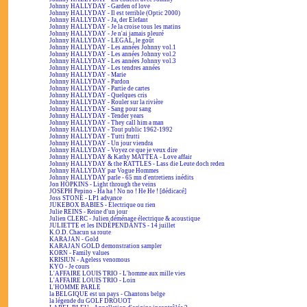
Johnny HALLYDAY - Garden of love
Johnny HALLYDAY - Il est terrible (Optic 2000)
Johnny HALLYDAY - Ja, der Elefant
Johnny HALLYDAY - Je la croise tous les matins
Johnny HALLYDAY - Je n'ai jamais pleuré
Johnny HALLYDAY - LEGAL, le goût
Johnny HALLYDAY - Les années Johnny vol.1
Johnny HALLYDAY - Les années Johnny vol.2
Johnny HALLYDAY - Les années Johnny vol.3
Johnny HALLYDAY - Les tendres années
Johnny HALLYDAY - Marie
Johnny HALLYDAY - Pardon
Johnny HALLYDAY - Partie de cartes
Johnny HALLYDAY - Quelques cris
Johnny HALLYDAY - Rouler sur la rivière
Johnny HALLYDAY - Sang pour sang
Johnny HALLYDAY - Tender years
Johnny HALLYDAY - They call him a man
Johnny HALLYDAY - Tout public 1962-1992
Johnny HALLYDAY - Tutti frutti
Johnny HALLYDAY - Un jour viendra
Johnny HALLYDAY - Voyez ce que je veux dire
Johnny HALLYDAY & Kathy MATTEA - Love affair
Johnny HALLYDAY & the RATTLES - Lass die Leute doch reden
Johnny HALLYDAY par Vogue Hommes
Johnny HALLYDAY parle - 65 mn d'entretiens inédits
Jon HOPKINS - Light through the veins
JOSEPH Pepino - Ha ha ! No no ! He He ! [dédicacé]
Joss STONE - LP1 advance
JUKEBOX BABIES - Électrique ou rien
Julie REINS - Reine d'un jour
Julien CLERC - Julien déménage électrique & acoustique
JULIETTE et les INDÉPENDANTS - 14 juillet
K.O.D. Chacun sa route
KARAJAN - Gold
KARAJAN GOLD demonstration sampler
KORN - Family values
KRISIUN - Ageless venomous
KYO - Je cours
L'AFFAIRE LOUIS TRIO - L'homme aux mille vies
L'AFFAIRE LOUIS TRIO - Loin
L'HOMME PARLE
la BELGIQUE est un pays - Chantons belge
la légende du GOLF DROUOT