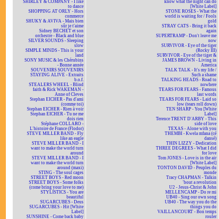
SHIRLEY & COMPANY - I like
know what the night can do
to dance
[White Label]
SHOPPING AT ORLY - Hors
STONE ROSES - What the
commerce
world is waiting for / Fools
SHUKY & AVIVA - Mais bien
gold
sûr je t'aime
STRAY CATS - Bring it back
Sidney BECHET et son
again
orchestre - Black and blue
SUPERTRAMP - Don't leave me
SILVER SOUNDS - Sleeping
now
slow
SURVIVOR - Eye of the tiger
SIMPLE MINDS - This is your
(Rocky III)
land
SURVIVOR - Eye of the tiger &
SONY MUSIC & les Chérubins
JAMES BROWN - Living in
- Bonne année
America
SOUVENIRS SOUVENIRS
TALK TALK - It's my life /
STAYING ALIVE - Extraits
Such a shame
b.o.f.
TALKING HEADS - Road to
STEALERS WHEEL - Blind
nowhere
faith & Rick WAKEMAN -
TEARS FOR FEARS - Famous
Anne of Cleves
last words
Stephan EICHER - Pas d'ami
TEARS FOR FEARS - Laid so
(comme toi)
low (tears roll down)
Stephan EICHER - Rien à voir
TEN SHARP - You [White
Stephan EICHER - Tu ne me
Label]
dois rien
Terence TRENT D'ARBY - This
Stéphane COLLARO -
side of love
L'histoire de France (Flodor)
TEXAS - Alone with you
STEVE MILLER BAND - Fly
THEMBI - Kwela mfana (cé
like an eagle
dansé)
STEVE MILLER BAND - I
THIN LIZZY - Dedication
want to make the world turn
THREE DEGREES - What I did
around
for love
STEVE MILLER BAND - I
Tom JONES - Love is in the air
want to make the world turn
[White Label]
around (maxi)
TONTON DAVID - Peuples du
STING - The soul cages
monde
STREET BOYS - Red moon
Tracy CHAPMAN - Talkin
STREET BOYS - Some folks
'bout a revolution
(come bring your love to me)
U2 - Jesus-Christ & John
STYLISTICS - You are
MELLENCAMP - Do re mi
beautiful
UB40 - Sing our own song
SUGARCUBES - Deus
UB40 - The way you do the
SUGARCUBES - Hit [White
things you do
Label]
VAILLANCOURT - Bon temps
SUNSHINE - Come back baby
rouler