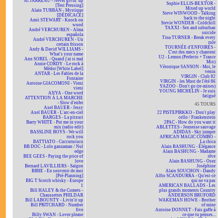
Al JARREAU - Never givin' up
Sophie ELLIS-BEXTOR -
[Test Pressing]
Mixed up world
Alain TURBAN - Mystique
Steve WINWOOD - Talking
[DÉDICACÉ]
back to the night
Amii STEWART - Knock on
Stevie WONDER - Coldchill
wood
TAXXI - Sex and suburban
André VERCHUREN - Alma
suicide
española
Tina TURNER - Break every
André VERCHUREN - Un
rule
certain frisson
TOURNÉE d'ENFOIRÉS -
Andy & David WILLIAMS -
C'est des mecs y chantent
What's your name
U2 - Lemon (Perfecto + Trance
Ann SOREL - Quand j'ai si mal
Mix)
Annie CORDY - Le rock à
Véronique SANSON - Moi, le
Médor [White Label]
venin
ANTAR - Les Fables de la
VIRGIN - Club 82
Fontaine
VIRGIN - les Must de l'été 86
Antoine GIACOMONI - Vieni
YAZOO - Don't go (re-mixes)
vieni
YOUNG MICHELIN - Je suis
ANYA - One word
fatigué
ATTENTION À LA MARCHE
- Slow d'enfer
45 TOURS
Axel BAUER - Jessy
Axel BAUER - L'arc-en-ciel
22 PISTEPIRKKO - Don't play
BARGES - La pitxuri
cello / Frankenstein
Barry WHITE - Put me in your
2PAC - How do you want it
mix (radio edit)
ABLETTES - Jeunesse sauvage
BASSLINE BOYS - We will
ADIDAS - Sky jumper
rock you
AFRICAN MAGIC COMBO -
BATTIATO - Cuccurucucu
La chica
BB DOC - Lolo ganzaman / Nul
Alain BASHUNG - Élégance
edge
Alain BASHUNG - Madame
BEE GEES - Paying the price of
rêve
love
Alain BASHUNG - Osez
Bernard LAVILLIERS - Saïgon
Joséphine
BIBIE - En souvenir de moi
Alain SOUCHON - Dandy
[Pré-Planning]
Alfio SCANDURRA - Qu'est-ce
BIG T Scotch whisky - Europe
qui ne va pas
1
AMERICAN BALLADS - Les
Bill HALEY & the Comets -
plus grands moments Country
Chaussettes PHILDAR
ANDERSON BRUFORD
Bill LABOUNTY - Livin'it up
WAKEMAN HOWE - Brother
Bill PRITCHARD - Number
of mine
five
Antoine DONNET - Fais gaffe à
Billy SWAN - Lover please
ce que tu penses...