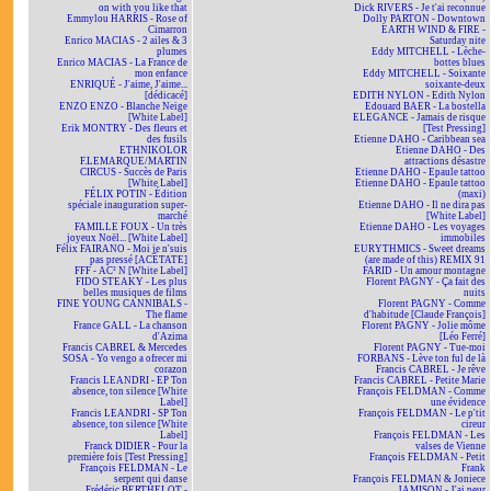
on with you like that
Dick RIVERS - Je t'ai reconnue
Emmylou HARRIS - Rose of
Dolly PARTON - Downtown
Cimarron
EARTH WIND & FIRE -
Enrico MACIAS - 2 ailes & 3
Saturday nite
plumes
Eddy MITCHELL - Lèche-
Enrico MACIAS - La France de
bottes blues
mon enfance
Eddy MITCHELL - Soixante
ENRIQUÉ - J'aime, J'aime...
soixante-deux
[dédicacé]
EDITH NYLON - Edith Nylon
ENZO ENZO - Blanche Neige
Edouard BAER - La bostella
[White Label]
ELEGANCE - Jamais de risque
Erik MONTRY - Des fleurs et
[Test Pressing]
des fusils
Etienne DAHO - Caribbean sea
ETHNIKOLOR
Etienne DAHO - Des
F.LEMARQUE/MARTIN
attractions désastre
CIRCUS - Succès de Paris
Etienne DAHO - Epaule tattoo
[White Label]
Etienne DAHO - Epaule tattoo
FÉLIX POTIN - Édition
(maxi)
spéciale inauguration super-
Etienne DAHO - Il ne dira pas
marché
[White Label]
FAMILLE FOUX - Un très
Etienne DAHO - Les voyages
joyeux Noël... [White Label]
immobiles
Félix FAIRANO - Moi je n'suis
EURYTHMICS - Sweet dreams
pas pressé [ACÉTATE]
(are made of this) REMIX 91
FFF - AC² N [White Label]
FARID - Un amour montagne
FIDO STEAKY - Les plus
Florent PAGNY - Ça fait des
belles musiques de films
nuits
FINE YOUNG CANNIBALS -
Florent PAGNY - Comme
The flame
d'habitude [Claude François]
France GALL - La chanson
Florent PAGNY - Jolie môme
d'Azima
[Léo Ferré]
Francis CABREL & Mercedes
Florent PAGNY - Tue-moi
SOSA - Yo vengo a ofrecer mi
FORBANS - Lève ton ful de là
corazon
Francis CABREL - Je rêve
Francis LEANDRI - EP Ton
Francis CABREL - Petite Marie
absence, ton silence [White
François FELDMAN - Comme
Label]
une évidence
Francis LEANDRI - SP Ton
François FELDMAN - Le p'tit
absence, ton silence [White
cireur
Label]
François FELDMAN - Les
Franck DIDIER - Pour la
valses de Vienne
première fois [Test Pressing]
François FELDMAN - Petit
François FELDMAN - Le
Frank
serpent qui danse
François FELDMAN & Joniece
Frédéric BERTHELOT -
JAMISON - J'ai peur