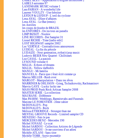
LABEL BLEU - Appellation d'origine incontrôlée 2
LABELS automne 97
LANDMARK MUSIC volume 1
Lara FABIAN - A wonderful life
Laurent VOULZY - Une héroïne
LEFDUP & LEFDUP - L'oeil du cyclone
Lena AYAL - Dîner d'affaires
Lena AYAL - Le Bar (remix)
les Antilles
les coups de foudre de BRAZIL
les ENFOIRÉS - On ira tous au paradis
LIMP BIZKIT - Nookie
LINE RECORDS - Der Sampler 31
Lionel RICHIE - Time [radio edit]
LOST HIGHWAY sampler 2002
Luc VERTIGE - Contradictions amoureuses
LUDÉAL - La fin du pétrole
LUDAIZE - Next generation, rythm'n'pop music
Ludovic BEIER New Quartet - Chilltimes
Luz CASAL - La pasion
LYSOUND volume 4
MALIA - Echoes of dreams
MALIA - Yellow daffodils
MANGU - Mi familia
MANUELA - Parce que c'était écrit comme ça
Marcus MILLER - Rush over
MARGOT - Manipulation + Dans tes rêves
MARRINER & OHLSSON - Grieg, Tschaikowsky, Rachmaninov
Marvin GAYE - Lucky lucky me
MASS PROD Punk Rock Artisan Sampler 2008
MASTER SERIE - La collection
MAURANE - Différente
Max PASHM - Weddings, Barmitzvahs and Funerals
Maxime LE FORESTIER - 2ème cahier
McDONALD'S - Pop
McDONALD'S - Rock
Melissa ETHERIDGE - Stronger than me
MENTAL GROOVE Records - Limited sampler CD
MENZEKI - Fais le pas
MERCEDES BENZ - Mercedes 190
Michel JONASZ - Le scat
Michel SARDOU - Collection Artistes de Légende
Michel SARDOU - Je me souviens d'un adieu
Michèle ATLANI - Sans titre
Michèle TORR - Sortir ensemble