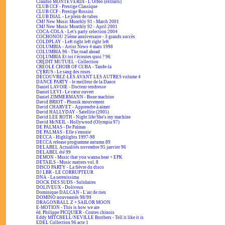
Claudio MONTEVERDI - L'Orfeo (extraits)
CLUB CCF - Prestige Classique
CLUB CCF - Prestige Rossini
CLUB DIAL - Le plein de tubes
CMJ New Music Monthly 91 - March 2001
CMJ New Music Monthly 92 - April 2001
COCA-COLA - Let's party selection 2004
COCHONOU 25ème anniversaire - 3 grands succès
COLDPLAY - Left right left right left
COLUMBIA - Artist News 4 mars 1998
COLUMBIA 96 - The road ahead
COLUMBIA Et toi t'écoutes quoi ? 96
CRÉDIT MUTUEL - Collection
CRÉOLE CHOIR OF CUBA - Tande-la
CYRIUS - Le sang des roses
DÉCOUVREZ-LES AVANT LES AUTRES volume 4
DANCE PARTY - le meilleur de la Dance
Daniel LAVOIE - Docteur tendresse
Daniel LEVI - Le cœur ouvert
Daniel ZIMMERMANN - Bone machine
David BRIOT - Phonik mouvement
David CHARVET - Apprendre à aimer
David HALLYDAY - Satellite (2005)
David LEE ROTH - Night life/She's my machine
David McNEIL - Hollywood (Olympia 97)
DE PALMAS - De Palmas
DE PALMAS - Elle s'ennuie
DECCA - Highlights 1997-98
DECCA release programme autumn 89
DELABEL Actualités novembre 95 janvier 96
DELABEL été 99
DEMON - Music that you wanna hear + EPK
DETAILS - Music matters vol. 8
DISCO PARTY - La fièvre du disco
DJ LBR - LE CORRUPTEUR
DNA - La serenissima
DOCK DES SUDS - Solidaires
DOLIVEUX - Doliveux
Dominique DALCAN - L'air de rien
DOMINO nouveautés 98/99
DRAGONBALL Z + SAILOR MOON
E-MOTION - This is how we are
éd. Philippe PICQUIER - Contes chinois
Eddy MITCHELL/NEVILLE Brothers - Tell it like it is
EDEL Collection 96 acte 1