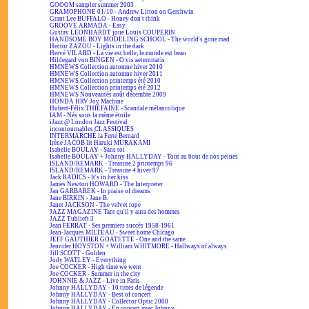
GOOOM sampler summer 2003
GRAMOPHONE 01/10 - Andrew Litton on Gershwin
Grant Lee BUFFALO - Honey don't think
GROOVE ARMADA - Easy
Gustav LEONHARDT joue Louis COUPERIN
HANDSOME BOY MODELING SCHOOL - The world's gone mad
Hector ZAZOU - Lights in the dark
Hervé VILARD - La vie est belle, le monde est beau
Hildegard von BINGEN - O vis aeternitatis
HMNEWS Collection automne hiver 2010
HMNEWS Collection automne hiver 2011
HMNEWS Collection printemps été 2010
HMNEWS Collection printemps été 2012
HMNEWS Nouveautés août décembre 2009
HONDA HRV Joy Machine
Hubert-Félix THIÉFAINE - Scandale mélancolique
IAM - Nés sous la même étoile
iJazz @ London Jazz Festival
incontournables CLASSIQUES
INTERMARCHÉ la Ferté Bernard
Irène JACOB lit Haruki MURAKAMI
Isabelle BOULAY - Sans toi
Isabelle BOULAY + Johnny HALLYDAY - Tout au bout de nos peines
ISLAND/REMARK - Treasure 2 printemps 96
ISLAND/REMARK - Treasure 4 hiver 97
Jack RADICS - It's in her kiss
James Newton HOWARD - The Interpreter
Jan GARBAREK - In praise of dreams
Jane BIRKIN - Jane B.
Janet JACKSON - The velvet rope
JAZZ MAGAZINE Tant qu'il y aura des hommes
JAZZ Tublieft 3
Jean FERRAT - Ses premiers succès 1958-1961
Jean-Jacques MILTEAU - Sweet home Chicago
JEFF GAUTHIER GOATETTE - One and the same
Jennifer HOYSTON + William WHITMORE - Hallways of always
Jill SCOTT - Golden
Jody WATLEY - Everything
Joe COCKER - High time we went
Joe COCKER - Summer in the city
JOHNNIE & JAZZ - Live in Paris
Johnny HALLYDAY - 10 titres de légende
Johnny HALLYDAY - Best of concert
Johnny HALLYDAY - Collector Optic 2000
Johnny HALLYDAY - En concert avec Johnny