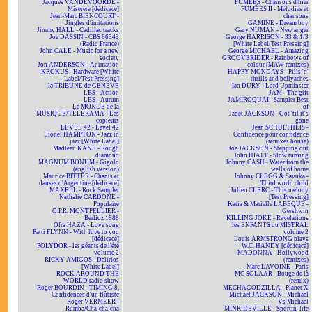
Jacques VANDEVOORDE -
FUMÉES - Chansons d'hier
Miserere [dédicacé]
FUMÉES II - Mélodies et
Jean-Marc BIENCOURT -
chansons
Jingles d'imitations
GAMINE - Dream boy
Jimmy HALL - Cadillac tracks
Gary NUMAN - New anger
Joe DASSIN - CBS 66343
George HARRISON - 33 & 1/3
(Radio France)
[White Label/Test Pressing]
John CALE - Music for a new
George MICHAEL - Amazing
society
GROOVERIDER - Rainbows of
Jon ANDERSON - Animation
colour (MAW remixes)
KROKUS - Hardware [White
HAPPY MONDAYS - Pills 'n'
Label/Test Pressing]
thrills and bellyaches
la TRIBUNE de GENÈVE
Ian DURY - Lord Upminster
LBS - Action
JAM - The gift
LBS - Aurum
JAMIROQUAI - Sampler Best
Le MONDE de la
of
MUSIQUE/TÉLÉRAMA - Les
Janet JACKSON - Got 'til it's
copieurs
gone
LEVEL 42 - Level 42
Jean SCHULTHEIS -
Lionel HAMPTON - Jazz in
Confidence pour confidence
jazz [White Label]
(remixes house)
Madleen KANE - Rough
Joe JACKSON - Stepping out
diamond
John HIATT - Slow turning
MAGNUM BONUM - Gigolo
Johnny CASH - Water from the
(english version)
wells of home
Maurice BITTER - Chants et
Johnny CLEGG & Savuka -
danses d'Argentine [dédicacé]
Third world child
MAXELL - Rock Sampler
Julien CLERC - This melody
Nathalie CARDONE -
[Test Pressing]
Populaire
Katia & Marielle LABEQUE -
O.P.R. MONTPELLIER -
Gershwin
Berlioz 1988
KILLING JOKE - Revelations
Ofra HAZA - Love song
les ENFANTS du MISTRAL
Patti FLYNN - With love to you
volume 2
[dédicacé]
Louis ARMSTRONG plays
POLYDOR - les géants de l'été
W.C. HANDY [dédicacé]
volume 2
MADONNA - Hollywood
RICKY AMIGOS - Delirios
(remixes)
[White Label]
Marc LAVOINE - Paris
ROCK AROUND THE
MC SOLAAR - Bouge de là
WORLD radio show
(remix)
Roger BOURDIN - TIMING 8,
MECHAGODZILLA - Planet X
Confidences d'un flûtiste
Michael JACKSON - Michael
Roger VERMEER -
Vs Michael
Rumba/Cha-cha-cha
MINK DEVILLE - Sportin' life