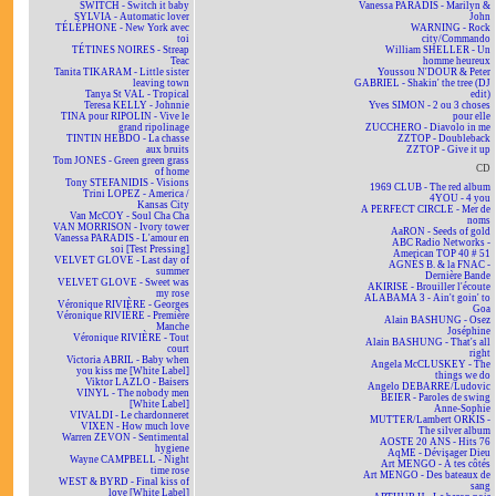
SWITCH - Switch it baby
Vanessa PARADIS - Marilyn &
SYLVIA - Automatic lover
John
TÉLÉPHONE - New York avec
WARNING - Rock
toi
city/Commando
TÉTINES NOIRES - Streap
William SHELLER - Un
Teac
homme heureux
Tanita TIKARAM - Little sister
Youssou N'DOUR & Peter
leaving town
GABRIEL - Shakin' the tree (DJ
Tanya St VAL - Tropical
edit)
Teresa KELLY - Johnnie
Yves SIMON - 2 ou 3 choses
TINA pour RIPOLIN - Vive le
pour elle
grand ripolinage
ZUCCHERO - Diavolo in me
TINTIN HEBDO - La chasse
ZZTOP - Doubleback
aux bruits
ZZTOP - Give it up
Tom JONES - Green green grass
CD
of home
Tony STEFANIDIS - Visions
1969 CLUB - The red album
Trini LOPEZ - America /
4YOU - 4 you
Kansas City
A PERFECT CIRCLE - Mer de
Van McCOY - Soul Cha Cha
noms
VAN MORRISON - Ivory tower
AaRON - Seeds of gold
Vanessa PARADIS - L'amour en
ABC Radio Networks -
soi [Test Pressing]
American TOP 40 # 51
VELVET GLOVE - Last day of
AGNÈS B. & la FNAC -
summer
Dernière Bande
VELVET GLOVE - Sweet was
AKIRISE - Brouiller l'écoute
my rose
ALABAMA 3 - Ain't goin' to
Véronique RIVIÈRE - Georges
Goa
Véronique RIVIÈRE - Première
Alain BASHUNG - Osez
Manche
Joséphine
Véronique RIVIÈRE - Tout
Alain BASHUNG - That's all
court
right
Victoria ABRIL - Baby when
Angela McCLUSKEY - The
you kiss me [White Label]
things we do
Viktor LAZLO - Baisers
Angelo DEBARRE/Ludovic
VINYL - The nobody men
BEIER - Paroles de swing
[White Label]
Anne-Sophie
VIVALDI - Le chardonneret
MUTTER/Lambert ORKIS -
VIXEN - How much love
The silver album
Warren ZEVON - Sentimental
AOSTE 20 ANS - Hits 76
hygiene
AqME - Dévisager Dieu
Wayne CAMPBELL - Night
Art MENGO - À tes côtés
time rose
Art MENGO - Des bateaux de
WEST & BYRD - Final kiss of
sang
love [White Label]