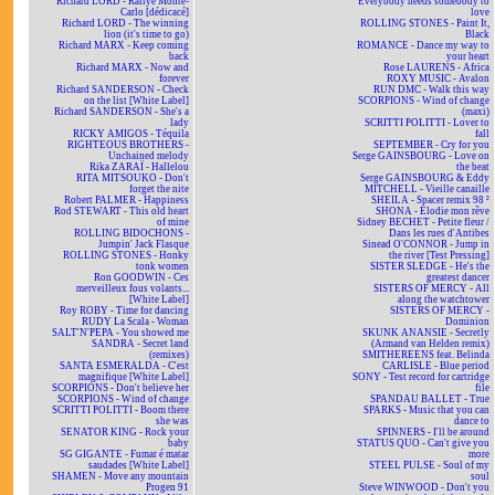
Richard LORD - Rallye Monte-
Everybody needs somebody to
Carlo [dédicacé]
love
Richard LORD - The winning
ROLLING STONES - Paint It,
lion (it's time to go)
Black
Richard MARX - Keep coming
ROMANCE - Dance my way to
back
your heart
Richard MARX - Now and
Rose LAURENS - Africa
forever
ROXY MUSIC - Avalon
Richard SANDERSON - Check
RUN DMC - Walk this way
on the list [White Label]
SCORPIONS - Wind of change
Richard SANDERSON - She's a
(maxi)
lady
SCRITTI POLITTI - Lover to
RICKY AMIGOS - Téquila
fall
RIGHTEOUS BROTHERS -
SEPTEMBER - Cry for you
Unchained melody
Serge GAINSBOURG - Love on
Rika ZARAÏ - Hallelou
the beat
RITA MITSOUKO - Don't
Serge GAINSBOURG & Eddy
forget the nite
MITCHELL - Vieille canaille
Robert PALMER - Happiness
SHEILA - Spacer remix 98 ²
Rod STEWART - This old heart
SHONA - Elodie mon rêve
of mine
Sidney BECHET - Petite fleur /
ROLLING BIDOCHONS -
Dans les rues d'Antibes
Jumpin' Jack Flasque
Sinead O'CONNOR - Jump in
ROLLING STONES - Honky
the river [Test Pressing]
tonk women
SISTER SLEDGE - He's the
Ron GOODWIN - Ces
greatest dancer
merveilleux fous volants...
SISTERS OF MERCY - All
[White Label]
along the watchtower
Roy ROBY - Time for dancing
SISTERS OF MERCY -
RUDY La Scala - Woman
Dominion
SALT'N'PEPA - You showed me
SKUNK ANANSIE - Secretly
SANDRA - Secret land
(Armand van Helden remix)
(remixes)
SMITHEREENS feat. Belinda
SANTA ESMERALDA - C'est
CARLISLE - Blue period
magnifique [White Label]
SONY - Test record for cartridge
SCORPIONS - Don't believe her
file
SCORPIONS - Wind of change
SPANDAU BALLET - True
SCRITTI POLITTI - Boom there
SPARKS - Music that you can
she was
dance to
SENATOR KING - Rock your
SPINNERS - I'll be around
baby
STATUS QUO - Can't give you
SG GIGANTE - Fumar é matar
more
saudades [White Label]
STEEL PULSE - Soul of my
SHAMEN - Move any mountain
soul
Progen 91
Steve WINWOOD - Don't you