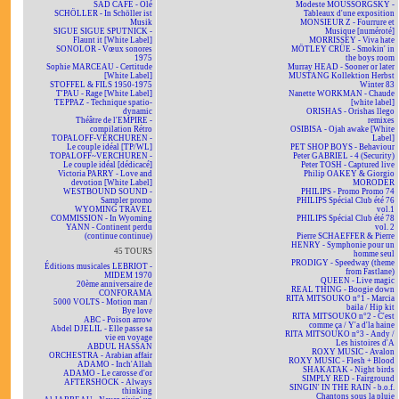
SAD CAFÉ - Olé
Modeste MOUSSORGSKY -
SCHÖLLER - In Schöller ist
Tableaux d'une exposition
Musik
MONSIEUR Z - Fourrure et
SIGUE SIGUE SPUTNICK -
Musique [numéroté]
Flaunt it [White Label]
MORRISSEY - Viva hate
SONOLOR - Vœux sonores
MÖTLEY CRÜE - Smokin' in
1975
the boys room
Sophie MARCEAU - Certitude
Murray HEAD - Sooner or later
[White Label]
MUSTANG Kollektion Herbst
STOFFEL & FILS 1950-1975
Winter 83
T'PAU - Rage [White Label]
Nanette WORKMAN - Chaude
TEPPAZ - Technique spatio-
[white label]
dynamic
ORISHAS - Orishas llego
Théâtre de l'EMPIRE -
remixes
compilation Rétro
OSIBISA - Ojah awake [White
TOPALOFF-VERCHUREN -
Label]
Le couple idéal [TP/WL]
PET SHOP BOYS - Behaviour
TOPALOFF~VERCHUREN -
Peter GABRIEL - 4 (Security)
Le couple idéal [dédicacé]
Peter TOSH - Captured live
Victoria PARRY - Love and
Philip OAKEY & Giorgio
devotion [White Label]
MORODER
WESTBOUND SOUND -
PHILIPS - Promo Promo 74
Sampler promo
PHILIPS Spécial Club été 76
WYOMING TRAVEL
vol.1
COMMISSION - In Wyoming
PHILIPS Spécial Club été 78
YANN - Continent perdu
vol. 2
(continue continue)
Pierre SCHAEFFER & Pierre
HENRY - Symphonie pour un
45 TOURS
homme seul
PRODIGY - Speedway (theme
Éditions musicales LEBRIOT -
from Fastlane)
MIDEM 1970
QUEEN - Live magic
20ème anniversaire de
REAL THING - Boogie down
CONFORAMA
RITA MITSOUKO n°1 - Marcia
5000 VOLTS - Motion man /
baila / Hip kit
Bye love
RITA MITSOUKO n°2 - C'est
ABC - Poison arrow
comme ça / Y'a d'la haine
Abdel DJELIL - Elle passe sa
RITA MITSOUKO n°3 - Andy /
vie en voyage
Les histoires d'A
ABDUL HASSAN
ROXY MUSIC - Avalon
ORCHESTRA - Arabian affair
ROXY MUSIC - Flesh + Blood
ADAMO - Inch'Allah
SHAKATAK - Night birds
ADAMO - Le carosse d'or
SIMPLY RED - Fairground
AFTERSHOCK - Always
SINGIN' IN THE RAIN - b.o.f.
thinking
Chantons sous la pluie