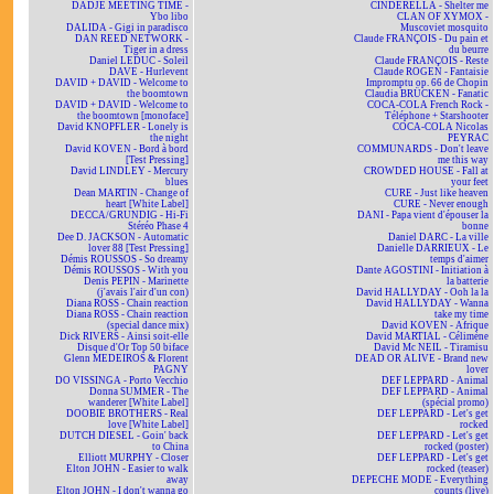
DADJE MEETING TIME -
CINDERELLA - Shelter me
Ybo libo
CLAN OF XYMOX -
DALIDA - Gigi in paradisco
Muscoviet mosquito
DAN REED NETWORK -
Claude FRANÇOIS - Du pain et
Tiger in a dress
du beurre
Daniel LEDUC - Soleil
Claude FRANÇOIS - Reste
DAVE - Hurlevent
Claude ROGEN - Fantaisie
DAVID + DAVID - Welcome to
Impromptu op. 66 de Chopin
the boomtown
Claudia BRÜCKEN - Fanatic
DAVID + DAVID - Welcome to
COCA-COLA French Rock -
the boomtown [monoface]
Téléphone + Starshooter
David KNOPFLER - Lonely is
COCA-COLA Nicolas
the night
PEYRAC
David KOVEN - Bord à bord
COMMUNARDS - Don't leave
[Test Pressing]
me this way
David LINDLEY - Mercury
CROWDED HOUSE - Fall at
blues
your feet
Dean MARTIN - Change of
CURE - Just like heaven
heart [White Label]
CURE - Never enough
DECCA/GRUNDIG - Hi-Fi
DANI - Papa vient d'épouser la
Stéréo Phase 4
bonne
Dee D. JACKSON - Automatic
Daniel DARC - La ville
lover 88 [Test Pressing]
Danielle DARRIEUX - Le
Démis ROUSSOS - So dreamy
temps d'aimer
Démis ROUSSOS - With you
Dante AGOSTINI - Initiation à
Denis PEPIN - Marinette
la batterie
(j'avais l'air d'un con)
David HALLYDAY - Ooh la la
Diana ROSS - Chain reaction
David HALLYDAY - Wanna
Diana ROSS - Chain reaction
take my time
(special dance mix)
David KOVEN - Afrique
Dick RIVERS - Ainsi soit-elle
David MARTIAL - Célimène
Disque d'Or Top 50 biface
David Mc NEIL - Tiramisu
Glenn MEDEIROS & Florent
DEAD OR ALIVE - Brand new
PAGNY
lover
DO VISSINGA - Porto Vecchio
DEF LEPPARD - Animal
Donna SUMMER - The
DEF LEPPARD - Animal
wanderer [White Label]
(spécial promo)
DOOBIE BROTHERS - Real
DEF LEPPARD - Let's get
love [White Label]
rocked
DUTCH DIESEL - Goin' back
DEF LEPPARD - Let's get
to China
rocked (poster)
Elliott MURPHY - Closer
DEF LEPPARD - Let's get
Elton JOHN - Easier to walk
rocked (teaser)
away
DEPECHE MODE - Everything
Elton JOHN - I don't wanna go
counts (live)