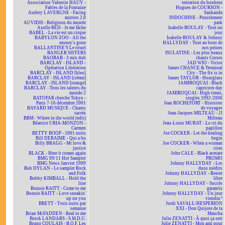
Association Valentin HAÜY -
tentation du bonheur
Fables de la Fontaine
Hugues de COURSON -
Audrey LAVERGNE - Facing
Sankanda
mirrors 2.0
INDOCHINE - Punishment
AUVIDIS - Religions du monde
park
Axelle RED - Je me fâche
Isabelle BOULAY - Tout un
BABEL - La vie est un cirque
jour
BABYLON ZOO - All the
Isabelle BOULAY & Johnny
money's gone
HALLYDAY - Tout au bout de
BALLANTINE'S Le rituel
nos peines
BANGER SISTERS
ISULATINE - Les plus beaux
BAOBAB - 3 mix dub
chants Corses
BARCLAY - ISLAND -
JAD WIO - Victor
Opération Libération
James CHANCE & Terminal
BARCLAY - ISLAND [bleu]
City - The fix is in
BARCLAY - ISLAND [crème]
James TAYLOR - Hourglass
BARCLAY - ISLAND [orange]
JAMIROQUAI - Black
BARCLAY - Tous les talents du
capricorn day
monde 2
JAMIROQUAI - High times,
BATOFAR cherche Tokyo -
singles 1992-2006
Paris 7-16 décembre 2001
Jean ROCHEFORT - Histoires
BAYARD MUSIQUE - Chants
de voyages
sacrés
Jean-Jacques MILTEAU - JJ
BBM - Where in the world (edit)
Milteau
Béatrice URIA-MONZON -
Jean-Louis MURAT - Le cri du
Carmen
papillon
BETTY BOOP - 1001 nuits
Joe COCKER - Let the healing
Bill DERAIME - Qui a bu
begin
Billy BRAGG - Mr love &
Joe COCKER - When a woman
justice
cries
BLACK - Here it comes again
John CALE - Black acetate
BMG 99/11 Hot Sampler
PROMO
BMG News Janvier 1999
Johnny HALLYDAY - Les
Bob DYLAN - Le sampler Rock
duos inédits
and Folk
Johnny HALLYDAY - Rester
Bobby KIMBALL - Hold the
libre
line
Johnny HALLYDAY - Succès
Bonnie RAITT - Come to me
garantis
Bonnie RAITT - Love sneakin'
Johnny HALLYDAY - Un jour
up on you
viendra ²
BRETT - Trois nuits par
Jordi SAVALL/HESPERION
semaine
XXI - Don Quijote de la
Brian McFADDEN - Real to me
Mancha
Brock LANDARS - S.M.D.U.
Julie ZENATTI - À quoi ça sert
Bruno COULAIS - B.O.F. Les
Julie ZENATTI - Mon ami pour