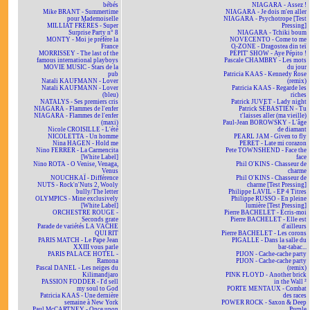
bébés
NIAGARA - Assez !
Mike BRANT - Summertime
NIAGARA - Je dois m'en aller
pour Mademoiselle
NIAGARA - Psychotrope [Test
MILLIAT FRÈRES - Super
Pressing]
Surprise Party n° 8
NIAGARA - Tchiki boum
MONTY - Moi je préfère la
NOVECENTO - Come to me
France
O-ZONE - Dragostea din teï
MORRISSEY - The last of the
PÉPIT' SHOW - Aye Pépito !
famous international playboys
Pascale CHAMBRY - Les mots
MOVIE MUSIC - Stars de la
du jour
pub
Patricia KAAS - Kennedy Rose
Natali KAUFMANN - Lover
(remix)
Natali KAUFMANN - Lover
Patricia KAAS - Regarde les
(bleu)
riches
NATALYS - Ses premiers cris
Patrick JUVET - Lady night
NIAGARA - Flammes de l'enfer
Patrick SÉBASTIEN - Tu
NIAGARA - Flammes de l'enfer
t'laisses aller (ma vieille)
(maxi)
Paul-Jean BOROWSKY - L'âge
Nicole CROISILLE - L'été
de diamant
NICOLETTA - Un homme
PEARL JAM - Given to fly
Nina HAGEN - Hold me
PERET - Late mi corazon
Nino FERRER - La Carmencita
Pete TOWNSHEND - Face the
[White Label]
face
Nino ROTA - O Venise, Venaga,
Phil O'KINS - Chasseur de
Venus
charme
NOUCHKAÏ - Différence
Phil O'KINS - Chasseur de
NUTS - Rock'n'Nuts 2, Wooly
charme [Test Pressing]
bully/The letter
Philippe LAVIL - EP 4 Titres
OLYMPICS - Mine exclusively
Philippe RUSSO - En pleine
[White Label]
lumière [Test Pressing]
ORCHESTRE ROUGE -
Pierre BACHELET - Écris-moi
Seconds grate
Pierre BACHELET - Elle est
Parade de variétés LA VACHE
d'ailleurs
QUI RIT
Pierre BACHELET - Les corons
PARIS MATCH - Le Pape Jean
PIGALLE - Dans la salle du
XXIII vous parle
bar-tabac...
PARIS PALACE HOTEL -
PIJON - Cache-cache party
Ramona
PIJON - Cache-cache party
Pascal DANEL - Les neiges du
(remix)
Kilimandjaro
PINK FLOYD - Another brick
PASSION FODDER - I'd sell
in the Wall ²
my soul to God
PORTE MENTAUX - Combat
Patricia KAAS - Une dernière
des races
semaine à New York
POWER ROCK - Saxon & Deep
Paul McCARTNEY - Once upon
Purple