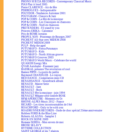
PHONO SUECIA RECORDS - Contemporary Classical Music
PIAS Play it loud 2005
Pierre CLARENCE - Air de fête
PISHROGUES - Indispensable
POLYDOR - Tendances Automne 2001
POLYGRAM - Classics & Jazz
POP & CORN - La fête de la musique
POP & CORN - Les Classiques en chansons
POP & CORN - Noël en chansons
PRETENDERS - I'll stand by you
Princess ERIKA - Calomnie
Prix de ROME lorrains
PROPUL'SON - Printemps de Bourges 2007
PSCHENT All-Star crew MIDEM 2008
PSCHENT MIDEM 2009
PULP - Help the aged
PUTUMAYO - Fiesta Putumayo
PUTUMAYO - Kids
PUTUMAYO - North African groove
PUTUMAYO Grooves 2003
PUTUMAYO World Music - Celebrate the world
QUAKER Energy Mix
QVAR Autohaler - Finement jazz
RADIKAL présente The revolution of cool
Ramon PIPIN - La porte du jardin
Raymond CHANDLER - Le crayon
RED DANCE - Compilation mini CD
RENAISSANCE - Soundtrack album
RENAUD - Master Serie
RENAULT - Jazz
RENAULT - Rock
RENAULT fête la musique - juin 1994
RENAULT Mégane série limitée BOSE
RFM/APÉRICUBE - Moments en Or
RHÔNE-ALPES Music 2012 - France
RICARD - Les titres incontournables de l'été
ROACHFORD - Only to be with you
ROADRUNNER RECORDS - Onde de choc spécial 25ème anniversaire
Robben FORD & the Blue Line
Roberto ALAGNA - Sampler 1
ROCK EN SEINE 2009
Romane SERDA - Mon envers de moi
RROSE SELAVY
RYTHME COLLECTION
SAINT GEORGE et les 7 glaives