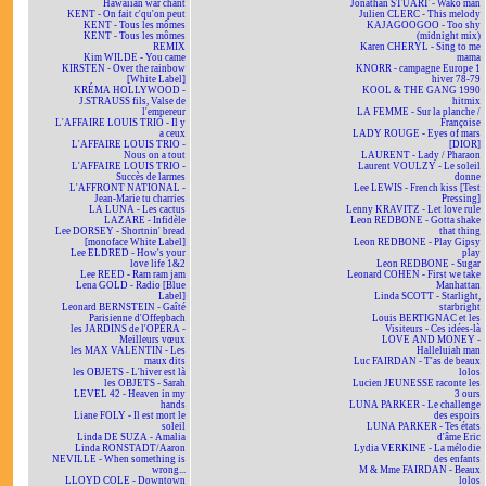
Hawaiian war chant
Jonathan STUART - Wako man
KENT - On fait c'qu'on peut
Julien CLERC - This melody
KENT - Tous les mômes
KAJAGOOGOO - Too shy
KENT - Tous les mômes
(midnight mix)
REMIX
Karen CHERYL - Sing to me
Kim WILDE - You came
mama
KIRSTEN - Over the rainbow
KNORR - campagne Europe 1
[White Label]
hiver 78-79
KRÉMA HOLLYWOOD -
KOOL & THE GANG 1990
J.STRAUSS fils, Valse de
hitmix
l'empereur
LA FEMME - Sur la planche /
L'AFFAIRE LOUIS TRIO - Il y
Françoise
a ceux
LADY ROUGE - Eyes of mars
L'AFFAIRE LOUIS TRIO -
[DIOR]
Nous on a tout
LAURENT - Lady / Pharaon
L'AFFAIRE LOUIS TRIO -
Laurent VOULZY - Le soleil
Succès de larmes
donne
L'AFFRONT NATIONAL -
Lee LEWIS - French kiss [Test
Jean-Marie tu charries
Pressing]
LA LUNA - Les cactus
Lenny KRAVITZ - Let love rule
LAZARE - Infidèle
Leon REDBONE - Gotta shake
Lee DORSEY - Shortnin' bread
that thing
[monoface White Label]
Leon REDBONE - Play Gipsy
Lee ELDRED - How's your
play
love life 1&2
Leon REDBONE - Sugar
Lee REED - Ram ram jam
Leonard COHEN - First we take
Lena GOLD - Radio [Blue
Manhattan
Label]
Linda SCOTT - Starlight,
Leonard BERNSTEIN - Gaîté
starbright
Parisienne d'Offenbach
Louis BERTIGNAC et les
les JARDINS de l'OPÉRA -
Visiteurs - Ces idées-là
Meilleurs vœux
LOVE AND MONEY -
les MAX VALENTIN - Les
Halleluiah man
maux dits
Luc FAIRDAN - T'as de beaux
les OBJETS - L'hiver est là
lolos
les OBJETS - Sarah
Lucien JEUNESSE raconte les
LEVEL 42 - Heaven in my
3 ours
hands
LUNA PARKER - Le challenge
Liane FOLY - Il est mort le
des espoirs
soleil
LUNA PARKER - Tes états
Linda DE SUZA - Amalia
d'âme Eric
Linda RONSTADT/Aaron
Lydia VERKINE - La mélodie
NEVILLE - When something is
des enfants
wrong...
M & Mme FAIRDAN - Beaux
LLOYD COLE - Downtown
lolos