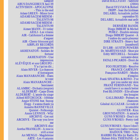
sampler
David HALLYDAY - Satellite
ABUS DANGEREUX face 39
(2004)
ACTIVISION - APOCALYPSE
David SYLVIAN & Robert
- This is the end
FRIPP - Jean the birdman
Adam GREEN - Minor love
DELABEL Actualités juillet
ADAMI/SACEM/MIDEM -
septembre 95
TALENTS 98
DELABEL Actualités mai août
ADAMI/SACEM/MIDEM -
94
TALENTS 99
DERNIÈRE BANDE
Aimee MANN - 31 today
Diego IMBERT & Michel
AÏOLI - Les vilains
PEREZ - Double entente
AIR - Californie/La femme
Diego IMBERT Quartet - À
d'argent
l'ombre du saule pleureur
AIR - Cherry blossom girl
DIRE STRAITS - Heavy fuel
AIRPLAY RECORDS
[numéroté]
printemps 94
DJ LBR - AUSTIN POWERS
AKHENATON - Soldats de
Dr. MARTENS/4AD - Shoe pie
fortune
Eddy MITCHELL - Soixante
AKHENATON - Une
soixante-deux
impression
FATALS PICARDS - Droit de
ALÉVÊQUE et son GROUPO -
véto
Y'a c'qu'on dit...
FOO FIGHTERS - Resolve
Alain HIVER - La chanson
FRANCE CARTIGNY
d'Antraigues
Françoise HARDY - Modes
Alain MANARANCHE - Dans
d'emploi
le vent
Frank SINATRA & BONO - I've
Alain MANARANCHE -
got you under my skin
Sentiment
FRANZ FERDINAND - You
ALAMBIC - Dichaïtz (respire)
could have it so much better
ALDEBERT - Carpe Diem
Fred BLONDIN - Elle allume
ALDEBERT - L'année du singe
des bougies
Alfred HITCHCOCK - 100ème
GALLIMARD - Poèmes en
Angie STONE feat. Snoop
chansons
Dogg - I wanna thank ya
Général ALCAZAR - Le rude et
Annette BANNEVILLE
le sensible
Quintet - Folksongs
GLOSTER - Kiss
Annie LENNOX - Why
GROUNDATION - A miracle
ARCHIVE - Get out
GUNS N'ROSES - Don't cry
ARCHIVE - The way you love
GUNS N'ROSES - Pretty tied
me
up
ARCHIVE:disc
GUNS N'ROSES - Since I don't
Aretha FRANKLIN - A rose is
have you (radio version)
still a rose
HADOUK TRIO - Now
Art MENGO - Magdeleine
HARIBO Pik Mix by Radio FG
ARTE - Les 4 saisons
Hubert-Félix THIÉFAINE - La