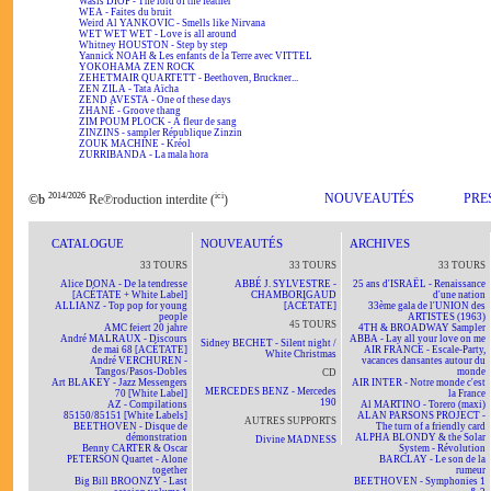
Wasis DIOP - The lord of the feather
WEA - Faites du bruit
Weird Al YANKOVIC - Smells like Nirvana
WET WET WET - Love is all around
Whitney HOUSTON - Step by step
Yannick NOAH & Les enfants de la Terre avec VITTEL
YOKOHAMA ZEN ROCK
ZEHETMAIR QUARTETT - Beethoven, Bruckner...
ZEN ZILA - Tata Aïcha
ZEND AVESTA - One of these days
ZHANÉ - Groove thang
ZIM POUM PLOCK - A fleur de sang
ZINZINS - sampler République Zinzin
ZOUK MACHINE - Kréol
ZURRIBANDA - La mala hora
2014/2026
ici
NOUVEAUTÉS
PRE
©b
Re℗roduction interdite (
)
CATALOGUE
NOUVEAUTÉS
ARCHIVES
33 TOURS
33 TOURS
33 TOURS
Alice DONA - De la tendresse
ABBÉ J. SYLVESTRE -
25 ans d'ISRAËL - Renaissance
[ACÉTATE + White Label]
CHAMBORIGAUD
d'une nation
ALLIANZ - Top pop for young
[ACÉTATE]
33ème gala de l'UNION des
people
ARTISTES (1963)
45 TOURS
AMC feiert 20 jahre
4TH & BROADWAY Sampler
André MALRAUX - Discours
ABBA - Lay all your love on me
Sidney BECHET - Silent night /
de mai 68 [ACÉTATE]
AIR FRANCE - Escale-Party,
White Christmas
André VERCHUREN -
vacances dansantes autour du
Tangos/Pasos-Dobles
monde
CD
Art BLAKEY - Jazz Messengers
AIR INTER - Notre monde c'est
MERCEDES BENZ - Mercedes
70 [White Label]
la France
190
AZ - Compilations
Al MARTINO - Torero (maxi)
85150/85151 [White Labels]
ALAN PARSONS PROJECT -
AUTRES SUPPORTS
BEETHOVEN - Disque de
The turn of a friendly card
démonstration
ALPHA BLONDY & the Solar
Divine MADNESS
Benny CARTER & Oscar
System - Révolution
PETERSON Quartet - Alone
BARCLAY - Le son de la
together
rumeur
Big Bill BROONZY - Last
BEETHOVEN - Symphonies 1