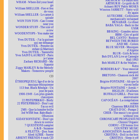
ARTHUR H - Le baron noir
WHAM - Where did your heart
ARTHUR H - Le goût du H
go
Ashanti ROY Pablo MOSES
William SHELLER - Fier et fou
Winston JARRETT - Natty will
de vous
fly again
William SHELLER - Le carnet à
AUTECHRE - Cichlisuite
spirale
mechanically reclaimed
WON TON TON - Can I come
BÉNABAR - Le dîner
near you
BABA YAGA - Back in the
WONDER STUFF - The size of
USSR
a cow
BB KING - Grandes mitos
WOODENTOPS - You make me
BBM - City of gold
feel
BEL CANTO - Rumour
Yves DUTEIL - J'ai la guitare
BETWEEN THE BURIED
qui me démange
AND ME - Colors
Yves DUTEIL - Prendre un
BLUE SILVER - Musiques
enfant (à Martine)
d'Algérie
Yves DUTEIL - Tarentelle
BLUR - Girls & boys
Yves SAINT-LAURENT - Paris
Bob DYLAN Live at Carnegie
je t'aime
Hall 1963
Zachary RICHARD - My
Bob MARLEY & the Wailers -
Nanette
Kaya
Ziggy MARLEY & the Melody
BORDERS & 6° - Your musical
Makers - Tomorrow people
passport
BRETONS - Chanson rock été
CD
2007
ÉTHIOPIQUES L'âge d'or de la
Brigitte FONTAINE - Ah que la
musique éthiopienne
vie est belle
113 feat. Black Rénégat - Un
Brigitte FONTAINE + Areski +
jour de paix
HIGELIN - D'ailleurs
1900-1949 - Les plus grands
BUFFALO GRILL - Pour ton
classiques
anniversaire
22 PISTEPIRKKO - Birdy
CAP OCÉAN - La compilation
22 PISTEPIRKKO - Don't say
océane
I'm so evil
Chantons BRASSENS
2MS - Que la lumière brille
CHATS D'OC - Pompe 2
3rd WISH feat. BabyBash -
CHER - The music's no good
Obsesion
without you
65DAYSOFSTATIC - Don't go
CHRONICART/PEOPLESOUN
down to sorrow
- Chronic'Organic
7 QUESTIONS sampler
CORNU - CD bonus live
A & B - Suzanne
COUNTRY MUSIC
A FILETTA - Don Juan
ASSOCIATION Awards 1993
Abed AZRIÉ - Suerte
CRISTINA - Doll in the box
ABSENT FRIENDS 4 track CD
CRISTINA - Sleep it off