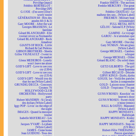
Privilège [maxi]
Frankie SMITH - The auction
Frédéric BERTHELOT -
Freddie MERCURY - The great
Privilège [SP]
pretender
G-I JOE - (I'm sorry) Don't
Frédéric CHATEAU - Le
worry tonite
malheur des uns... [White Label]
GÉNÉRATION 60 - Hits des
FREEMEN - Military beat
années 60 (1 & 2)
(strumentale)
Gary MOORE - After the war
FULL METAL HITS
Georges BRASSENS - Le
GÉLOU - Salomé E.P. [White
fantôme
Label]
Gérard BLANCHARD - Elle
GAMINE - Le voyage
voulait revoir sa Normandie
GAROU - Je n'attendais que
Gérard BLANCHARD - Rock
vous
Amadour
Gary MOORE - One day
GIANTS OF ROCK - Little
Gary NUMAN - We are glass
Richard & Carl Perkins
[White Label]
GIBSON BROTHERS - Sheela
George MICHAEL - Careless
Gilles VIGNEAULT - I went to
whisper
the market
George MICHAEL - Older
Glenn MEDEIROS - Lonely
Gérard BLANC - Du soleil dans
won't leave me alone
la nuit
GOD'S GIFT - Love to see you
GETZ/GILBERTO - The girl
cry (1304)
from Ipanema
GOD'S GIFT - Love to see you
Gilbert BÉCAUD - Désirée
cry (1314)
GIPSY KINGS - Djobi, djoba
GOD'S GIFT - Would you do
GOGOL 1er - Voilà des paroles
that for me [White Label]
faciles à comprendre
GRUNDIG/DECCA - Concours
GOLD - Laissez-nous chanter
Cosmos 70
GOLD - Tropicana / T'es pas
HOLLYWOOD CLUB
fou
ORCHESTRA - Hollywood
GUNS N'ROSES - Knockin' on
party
heaven's door
Hubert MANDRIN - Si j'avais
GUNS N'ROSES - Sweet child
des dollars [White Label]
o'mine (remix)
Iggy POP - Livin' on the edge of
HALL & OATES - Maneater
the night
[White Label]
IMAGES - Quand la musique
HAPPY MONDAYS -
tourne
Hallelujah
Isabelle MAYEREAU - Les
HAPPY MONDAYS - Kinky
mouches
afro
Jacques YVART - Le phare
HAPPY MONDAYS - Step on
[White Label]
(US Mix)
JAMES - Come home
Hubert-Félix THIÉFAINE -
Jean GUIDONI - Tous des
Precox ejaculator