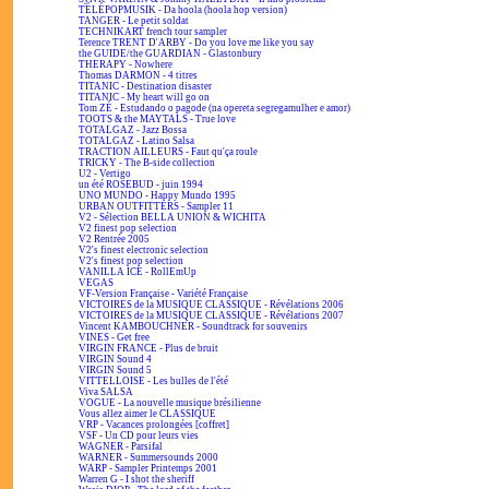
TÉLÉPOPMUSIK - Da hoola (hoola hop version)
TANGER - Le petit soldat
TECHNIKART french tour sampler
Terence TRENT D'ARBY - Do you love me like you say
the GUIDE/the GUARDIAN - Glastonbury
THERAPY - Nowhere
Thomas DARMON - 4 titres
TITANIC - Destination disaster
TITANIC - My heart will go on
Tom ZÉ - Estudando o pagode (na opereta segregamulher e amor)
TOOTS & the MAYTALS - True love
TOTALGAZ - Jazz Bossa
TOTALGAZ - Latino Salsa
TRACTION AILLEURS - Faut qu'ça roule
TRICKY - The B-side collection
U2 - Vertigo
un été ROSEBUD - juin 1994
UNO MUNDO - Happy Mundo 1995
URBAN OUTFITTERS - Sampler 11
V2 - Sélection BELLA UNION & WICHITA
V2 finest pop selection
V2 Rentrée 2005
V2's finest electronic selection
V2's finest pop selection
VANILLA ICE - RollEmUp
VEGAS
VF-Version Française - Variété Française
VICTOIRES de la MUSIQUE CLASSIQUE - Révélations 2006
VICTOIRES de la MUSIQUE CLASSIQUE - Révélations 2007
Vincent KAMBOUCHNER - Soundtrack for souvenirs
VINES - Get free
VIRGIN FRANCE - Plus de bruit
VIRGIN Sound 4
VIRGIN Sound 5
VITTELLOISE - Les bulles de l'été
Viva SALSA
VOGUE - La nouvelle musique brésilienne
Vous allez aimer le CLASSIQUE
VRP - Vacances prolongées [coffret]
VSF - Un CD pour leurs vies
WAGNER - Parsifal
WARNER - Summersounds 2000
WARP - Sampler Printemps 2001
Warren G - I shot the sheriff