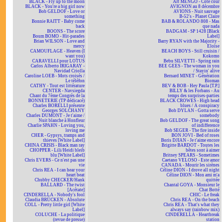
BLACK - Fly up to the moon
Art MENGO - Côté cour
BLACK - You're a big girl now
AVIGNON au 8 décembre
Bob GELDOF - Love or
AVIONS - Nuit sauvage
something
B-52's - Planet Claire
Bonnie RAITT - Baby come
BAB & ROLANDO 808 - Mas
back
que nada
BOONS - The score
BADGAM - SP 1428 [Black
Boum BOMO - Hit-parades
Label]
Brian WILSON - Love and
Barry RYAN with the Majority -
mercy
Eloïse
CAMOUFLAGE - Heaven (I
BEACH BOYS - Still cruisin /
want you)
Kokomo
CARAVELLI pour LOTUS
Bebu SILVETTI - Spring rain
Carlos Alberto IRIGARAY -
BEE GEES - The woman in you
Navidad Criolla
/ Stayin' alive
Caroline LOEB - Mots croisés /
Bernard MINET - Génération
Le téléfon
Bioman
CATHY - Tout est littérature
BEV & BOB - Hey Paula [T.P.]
CENTER - Navsiegda
BILLY & les Forbans - Au
Chant du 7ème Congrès de la
temps des surprises-parties
BONNETERIE (TP dédicacé)
BLACK CROWES - High head
Charles BORELLI présente
blues / A conspiracy
Georges SOLCHANY
Bob DYLAN - Gotta serve
Charles DUMONT - Je t'aime /
somebody
Nuit blanche à Honfleur
Bob GELDOF - The great song
Charlie SPAHN - Loving you,
of indifference
loving me
Bob SEGER - The fire inside
CHER - Gypsys, tramps and
BON JOVI - Bed of roses
thieves [White Label]
Boris DJIAN - Je t'aime encore
CHINA CRISIS - Black man ray
Brigitte BARDOT - Toutes les
CHOPPER - Lili/Heidi bleib
bêtes sont à aimer
blu [White Label]
Britney SPEARS - Sometimes
Chris EVERS - Ce n'est pas une
Caetano VELOSO - Este amor
vie
CANADA - Mourir les sirènes
Chris REA - I can hear your
Céline DION - I drove all night
heart beat
Céline DION - Mon ami m'a
Chubby CHECKER/Hank
quittée
BALLARD - The twist
Chantal GOYA - Monsieur le
[Acétate]
Chat Botté
CINDERELLA - Nobody's fool
CHIC - Le freak
Claudia BRÜCKEN - Absolute
Chris REA - On the beach
COLL - Pretty little girl [White
Chris REA - That's what they
Label]
always say (rainbow mix)
COLUCHE - La politique
CINDERELLA - Heartbreak
(revue de presse)
station