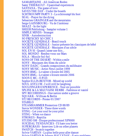
SAMARITAINE - All American Rodeo
Samy THIÉBAULT - Upanishad experiences
SANTANA - The game of love
SAVES THE DAY - Under the boards
SCHTROUMPF PARTY 3 - La schtroumpf du foot
SEAL - Prayer for the dying
Sebastien GRAINGER and the mountains
Serge GAINSBOURG - Vu de l'intérieur
SHAZZ - In the light
SHEER Publishing - Sampler volume 1
SIMPLE MINDS - Stranger
SINIK - Autodestruction
SO FRENCHY SO CHIC 1
SOCIÉTÉ GÉNÉRALE - Brasil touch
SOCIÉTÉ GÉNÉRALE - Junior présente les classiques de bébé
SOCIÉTÉ GÉNÉRALE - Musiques d'un siècle
SOL EN SI - Quand j'aime une fois...
SOL MONDO - Rendez-vous sur Mars
SOLA - Missile Sol-Sol
SONS OF THE DESERT - Within a mile
SONY - Musiques des films du siècle
SONY DADC - Grands compositeurs du millénaire
SONY MUSIC - Artist News juillet 1999
SONY-BMG - Le talent s'écoute été 2005
SONY-BMG - Le talent s'écoute rentrée 2006
SOON E MC - O.P.I.D.
Sophie ELLIS-BEXTOR - Mixed up world
SOUL ASYLUM - I will still be laughing
SOULFINGER EXPERIENCE - Tout est possible
SPLINE & LA MAUVAISE HERBE - Faiblesse et vanité
SPV RECORDINGS - One nation under a groove
SQUAKK - Willisau & Berlin
ST2 RECORDS - Promo 01/2007
STABILO
STEAMHAMMER Promotion CD 88/89
Stevie WONDER - These three words
STING - Let your soul be your pilot
STING - When we dance
STROKES - Reptilia
STUDIO SM - Disque professionnel XP9000
SUICIDAL TENDANCIES - I'll hate you better
SUPERGRASS - Interview Life on other planets
SWATCH - Swatch together
Sylvie VARTAN - La plus belle pour aller danser
Sylvie VARTAN & Johnny HALLYDAY - Il mio problema