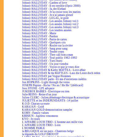
Johnny HALLYDAY - Garden of love
Johnny HALLYDAY - Il est terrible (Optic 2000)
Johnny HALLYDAY - Ja, der Elefant
Johnny HALLYDAY - Je la croise tous les matins
Johnny HALLYDAY - Je n'ai jamais pleuré
Johnny HALLYDAY - LEGAL, le goût
Johnny HALLYDAY - Les années Johnny vol.1
Johnny HALLYDAY - Les années Johnny vol.2
Johnny HALLYDAY - Les années Johnny vol.3
Johnny HALLYDAY - Les tendres années
Johnny HALLYDAY - Marie
Johnny HALLYDAY - Pardon
Johnny HALLYDAY - Partie de cartes
Johnny HALLYDAY - Quelques cris
Johnny HALLYDAY - Rouler sur la rivière
Johnny HALLYDAY - Sang pour sang
Johnny HALLYDAY - Tender years
Johnny HALLYDAY - They call him a man
Johnny HALLYDAY - Tout public 1962-1992
Johnny HALLYDAY - Tutti frutti
Johnny HALLYDAY - Un jour viendra
Johnny HALLYDAY - Voyez ce que je veux dire
Johnny HALLYDAY & Kathy MATTEA - Love affair
Johnny HALLYDAY & the RATTLES - Lass die Leute doch reden
Johnny HALLYDAY par Vogue Hommes
Johnny HALLYDAY parle - 65 mn d'entretiens inédits
Jon HOPKINS - Light through the veins
JOSEPH Pepino - Ha ha ! No no ! He He ! [dédicacé]
Joss STONE - LP1 advance
JUKEBOX BABIES - Électrique ou rien
Julie REINS - Reine d'un jour
Julien CLERC - Julien déménage électrique & acoustique
JULIETTE et les INDÉPENDANTS - 14 juillet
K.O.D. Chacun sa route
KARAJAN - Gold
KARAJAN GOLD demonstration sampler
KORN - Family values
KRISIUN - Ageless venomous
KYO - Je cours
L'AFFAIRE LOUIS TRIO - L'homme aux mille vies
L'AFFAIRE LOUIS TRIO - Loin
L'HOMME PARLE
la BELGIQUE est un pays - Chantons belge
la légende du GOLF DROUOT