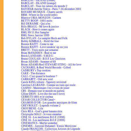
BARCLAY - ISLAND [crème]
BARCLAY - ISLAND [orange]
BARCLAY - Tous les talents du monde 2
BATOFAR cherche Tokyo - Paris 7-16 décembre 2001
BAYARD MUSIQUE - Chants sacrés
BBM - Where in the world (edit)
Béatrice URIA-MONZON - Carmen
BETTY BOOP - 1001 nuits
Bill DERAIME - Qui a bu
Billy BRAGG - Mr love & justice
BLACK - Here it comes again
BMG 99/11 Hot Sampler
BMG News Janvier 1999
Bob DYLAN - Le sampler Rock and Folk
Bobby KIMBALL - Hold the line
Bonnie RAITT - Come to me
Bonnie RAITT - Love sneakin' up on you
BRETT - Trois nuits par semaine
Brian McFADDEN - Real to me
Brock LANDARS - S.M.D.U.
Bruno COULAIS - B.O.F. Les Choristes
Bryan ADAMS - Summer of 69
Bryan ADAMS/Rod STEWART/STING - All for love
CACHAREL & Real World Records - Gifted
CADBURY's Top cookies
CAKE - The distance
CALI - C'est quand le bonheur ?
CARHARTT - Old new soul
Carole KING tribute - Tapestry revisited
Caroline LEGRAND - Comme un train qui roule
CASINO - Maintenant c'est à vous de jouer
CBS - Demain tout le monde en parlera
Céline DION - Live (for the one I love)
CERRUTI 1881 et le cinéma
CESAR COLLECTOR Canal+
CHAMOIS D'OR - Les grandes musiques de films
CHEVROLET - Legends volume 2
CHOUBENE - Lila
Chris REA - God's great banana skin
Christophe MALI - Je vous emmène
CINÉ 16 - Les meilleures B.O.F. (1998)
CINÉ 16 - Les meilleures B.O.F. (1999)
CINEMATICS - Maybe someday
CINEMIX - Antoine Duhamel / Ennio Morricone
Claude FRANÇOIS - Collection Artistes de Légende