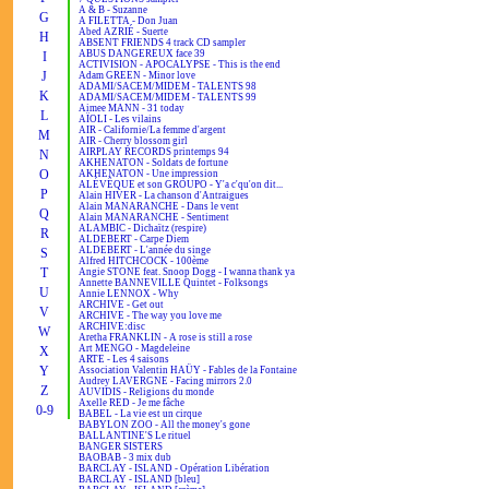
A & B - Suzanne
G
A FILETTA - Don Juan
Abed AZRIÉ - Suerte
H
ABSENT FRIENDS 4 track CD sampler
ABUS DANGEREUX face 39
I
ACTIVISION - APOCALYPSE - This is the end
J
Adam GREEN - Minor love
ADAMI/SACEM/MIDEM - TALENTS 98
K
ADAMI/SACEM/MIDEM - TALENTS 99
Aimee MANN - 31 today
L
AÏOLI - Les vilains
AIR - Californie/La femme d'argent
M
AIR - Cherry blossom girl
AIRPLAY RECORDS printemps 94
N
AKHENATON - Soldats de fortune
O
AKHENATON - Une impression
ALÉVÊQUE et son GROUPO - Y'a c'qu'on dit...
P
Alain HIVER - La chanson d'Antraigues
Alain MANARANCHE - Dans le vent
Q
Alain MANARANCHE - Sentiment
ALAMBIC - Dichaïtz (respire)
R
ALDEBERT - Carpe Diem
ALDEBERT - L'année du singe
S
Alfred HITCHCOCK - 100ème
T
Angie STONE feat. Snoop Dogg - I wanna thank ya
Annette BANNEVILLE Quintet - Folksongs
U
Annie LENNOX - Why
ARCHIVE - Get out
V
ARCHIVE - The way you love me
ARCHIVE:disc
W
Aretha FRANKLIN - A rose is still a rose
Art MENGO - Magdeleine
X
ARTE - Les 4 saisons
Y
Association Valentin HAÜY - Fables de la Fontaine
Audrey LAVERGNE - Facing mirrors 2.0
Z
AUVIDIS - Religions du monde
Axelle RED - Je me fâche
0-9
BABEL - La vie est un cirque
BABYLON ZOO - All the money's gone
BALLANTINE'S Le rituel
BANGER SISTERS
BAOBAB - 3 mix dub
BARCLAY - ISLAND - Opération Libération
BARCLAY - ISLAND [bleu]