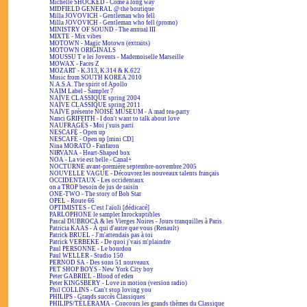
Michelle SHOCKED - Come a long way
MIDFIELD GENERAL @ the boutique
Milla JOVOVICH - Gentleman who fell
Milla JOVOVICH - Gentleman who fell (promo)
MINISTRY OF SOUND - The annual III
MIXTE - Mix vibes
MOTOWN - Magic Motown (extraits)
MOTOWN ORIGINALS
MOUSSU T e lei Jovents - Mademoiselle Marseille
MOWAX - Faces Z
MOZART - K.313, K.314 & K.622
Music from SOUTH KOREA 2010
N.A.S.A. The spirit of Apollo
NAIM Label - Sampler 7
NAÏVE CLASSIQUE spring 2004
NAÏVE CLASSIQUE spring 2011
NAÏVE présente NOISE MUSEUM - A mad tea-party
Nanci GRIFFITH - I don't want to talk about love
NAUFRAGÉS - Moi j'suis parti
NESCAFÉ - Open up
NESCAFÉ - Open up [mini CD]
Nina MORATO - Fanfaron
NIRVANA - Heart-Shaped box
NOA - La vie est belle - Canal+
NOCTURNE avant-première septembre-novembre 2005
NOUVELLE VAGUE - Découvrez les nouveaux talents français
OCCIDENTAUX - Les occidentaux
on a TROP besoin de jus de raisin
ONE-TWO - The story of Bob Star
OPEL - Route 66
OPTIMISTES - C'est l'aïoli [dédicacé]
PARLOPHONE le sampler Inrockuptibles
Pascal DUBROCA & les Vierges Noires - Jours tranquilles à Paris
Patricia KAAS - À qui d'autre que vous (Renault)
Patrick BRUEL - J'm'attendais pas à toi
Patrick VERBEKE - De quoi j'vais m'plaindre
Paul PERSONNE - Le bourdon
Paul WELLER - Studio 150
PERNOD SA - Des sons 51 nouveaux
PET SHOP BOYS - New York City boy
Peter GABRIEL - Blood of eden
Peter KINGSBERY - Love in motion (version radio)
Phil COLLINS - Can't stop loving you
PHILIPS - Grands succès Classiques
PHILIPS/TÉLÉRAMA - Concours les grands thèmes du Classique