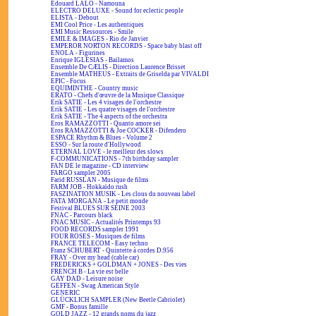
Edouard LALO - Namouna
ELECTRO DELUXE - Sound for eclectic people
ELISTA - Debout
EMI Cool Price - Les authentiques
EMI Music Ressources - Smile
EMILE & IMAGES - Rio de Janvier
EMPEROR NORTON RECORDS - Space baby blast off
ENOLA - Figurines
Enrique IGLESIAS - Bailamos
Ensemble De CÆLIS - Direction Laurence Brisset
Ensemble MATHEUS - Extraits de Griselda par VIVALDI
EPIC - Focus
EQUIMINTHE - Country music
ERATO - Chefs d'œuvre de la Musique Classique
Erik SATIE - Les 4 visages de l'orchestre
Erik SATIE - Les quatre visages de l'orchestre
Erik SATIE - The 4 aspects of the orchestra
Eros RAMAZZOTTI - Quanto amore sei
Eros RAMAZZOTTI & Joe COCKER - Difendero
ESPACE Rhythm & Blues - Volume 2
ESSO - Sur la route d'Hollywood
ETERNAL LOVE - le meilleur des slows
F-COMMUNICATIONS - 7th birthday sampler
FAN DE le magazine - CD interview
FARGO sampler 2005
Farid RUSSLAN - Musique de films
FARM JOB - Hokkaïdo rush
FASZINATION MUSIK - Les clous du nouveau label
FATA MORGANA - Le petit monde
Festival BLUES SUR SEINE 2003
FNAC - Parcours black
FNAC MUSIC - Actualités Printemps 93
FOOD RECORDS sampler 1991
FOUR ROSES - Musiques de films
FRANCE TELECOM - Easy techno
Franz SCHUBERT - Quintette à cordes D.956
FRAY - Over my head (cable car)
FREDERICKS + GOLDMAN + JONES - Des vies
FRENCH B - La vie est belle
GAY DAD - Leisure noise
GEFFEN - Swag American Style
GENERIC
GLÜCKLICH SAMPLER (New Beetle Cabriolet)
GMF - Bonus famille
GOLD JAZZ - 12 grands noms du jazz