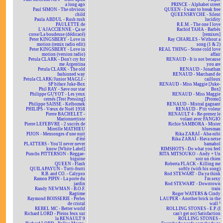
a long ago
PRINCE - Alphabet street
Paul SIMON - The obvious
QUEEN - I want to break free
child
QUEENSRYCHE - Silent
Paula ABDUL - Rush rush
lucidity
PAULETTE de
R.E.M. - The one I love
L'AJACCIENNE - Ça se
Rachid TAHA - Barbès
corse/La boudeuse (dédicacé)
[remixes]
Peter KINGSBERY - Love in
Ray CHARLES - Without a
motion (remix radio edit)
song (1 & 2)
Peter KINGSBERY - Love in
REAL THING - Stone cold love
motion (version radio)
affair
Petula CLARK - Don't cry for
RENAUD - It is not because
me Argentina
you are
Petula CLARK - The old
RENAUD - Jonathan
fashioned way
RENAUD - Marchand de
Petula CLARK/Junior MAGLI -
cailloux
SP biface Juke-Box
RENAUD - Miss Maggie [Juke-
Phil RAY - Save our star
Box]
Philippe GUYOT - Les yeux
RENAUD - Miss Maggie
cernés [Test Pressing]
[Promo]
Philippe SAISSE - Kelbomek
RENAUD - Mistral gagnant
PHILIPS - Vœux de Noël 1958
RENAUD - P'tit voleur
Pierre BACHELET -
RENAULT 4 - Re-prenez le
Marionnettiste
volant avec FANGIO
Pierre LEFEBVRE - 2 succès de
Richie SAMBORA - Mister
Mireille MATHIEU
bluesman
PIJON - Mensonges d'une nuit
Rika ZARAÏ - Aba-nibi
d'été
Rika ZARAÏ - Hava netse
PLATTERS - You'll never never
bamahol
know [White Label]
RIMSHOTS - Do what you feel
Punchs PITTERSON - Reggae-
RITA MITSOUKO - Andy + Un
biguine
soir un chien
QUEEN - Flash
Roberta FLACK - Killing me
QUILAPAYUN - Tutti-frutti
softly (with his song)
R.B. and CO. - Calypso
Rod STEWART - Da ya think
Ramon PIPIN - La porte du
I'm sexy
jardin
Rod STEWART - Downtown
Randy NEWMAN - B.O.F.
train
Ragtime
Roger WATERS & Cindy
Raymond BOISSERIE - Perles
LAUPER - Another brick in the
de cristal
wall ²
REBEL MC - Better world
ROLLING STONES - E.P. (I
Richard LORD - Pleins feux sur
can't get no) Satisfaction
la RENAULT 9
ROLLING STONES -