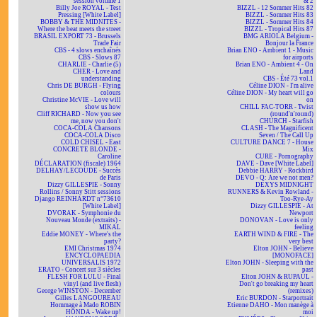
session volume 1
& 2
Billy Joe ROYAL - Test
BIZZL - 12 Sommer Hits 82
Pressing [White Label]
BIZZL - Sommer Hits 83
BOBBY & THE MIDNITES -
BIZZL - Sommer Hits 84
Where the beat meets the street
BIZZL - Tropical Hits 87
BRASIL EXPORT 73 - Brussels
BMG ARIOLA Belgium -
Trade Fair
Bonjour la France
CBS - 4 slows enchaînés
Brian ENO - Ambient 1 - Music
CBS - Slows 87
for airports
CHARLIE - Charlie (5)
Brian ENO - Ambient 4 - On
CHER - Love and
Land
understanding
CBS - Été 73 vol.1
Chris DE BURGH - Flying
Céline DION - I'm alive
colours
Céline DION - My heart will go
Christine McVIE - Love will
on
show us how
CHILL FAC-TORR - Twist
Cliff RICHARD - Now you see
(round'n'round)
me, now you don't
CHURCH - Starfish
COCA-COLA Chansons
CLASH - The Magnificent
COCA-COLA Disco
Seven / The Call Up
COLD CHISEL - East
CULTURE DANCE 7 - House
CONCRETE BLONDE -
Mix
Caroline
CURE - Pornography
DÉCLARATION (fiscale) 1964
DAVE - Dave [White Label]
DELHAY/LECOUDE - Succès
Debbie HARRY - Rockbird
de Paris
DEVO - Q: Are we not men?
Dizzy GILLESPIE - Sonny
DEXYS MIDNIGHT
Rollins / Sonny Stitt sessions
RUNNERS & Kevin Rowland -
Django REINHARDT n°73610
Too-Rye-Ay
[White Label]
Dizzy GILLESPIE - At
DVORAK - Symphonie du
Newport
Nouveau Monde (extraits) -
DONOVAN - Love is only
MIKAL
feeling
Eddie MONEY - Where's the
EARTH WIND & FIRE - The
party?
very best
EMI Christmas 1974
Elton JOHN - Believe
ENCYCLOPAEDIA
[MONOFACE]
UNIVERSALIS 1972
Elton JOHN - Sleeping with the
ERATO - Concert sur 3 siècles
past
FLESH FOR LULU - Final
Elton JOHN & RUPAUL -
vinyl (and live flesh)
Don't go breaking my heart
George WINSTON - December
(remixes)
Gilles LANGOUREAU
Eric BURDON - Starportrait
Hommage à Mado ROBIN
Etienne DAHO - Mon manège à
HONDA - Wake up!
moi