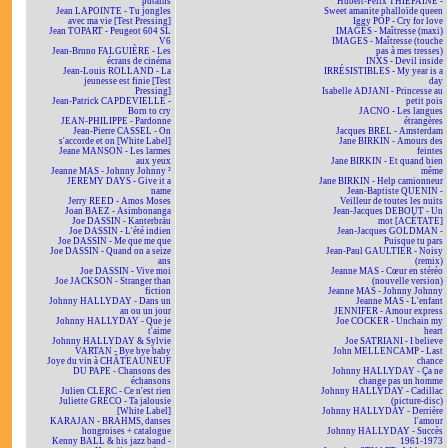
putains
Hubert-Félix THIÉFAINE -
Jean LAPOINTE - Tu jongles
Sweet amanite phalloïde queen
avec ma vie [Test Pressing]
Iggy POP - Cry for love
Jean TOPART - Peugeot 604 SL
IMAGES - Maîtresse (maxi)
V6
IMAGES - Maîtresse (touche
Jean-Bruno FALGUIÈRE - Les
pas à mes tresses)
écrans de cinéma
INXS - Devil inside
Jean-Louis ROLLAND - La
IRRÉSISTIBLES - My year is a
jeunesse est finie [Test
day
Pressing]
Isabelle ADJANI - Princesse au
Jean-Patrick CAPDEVIELLE -
petit pois
Born to cry
JACNO - Les langues
JEAN-PHILIPPE - Pardonne
étrangères
Jean-Pierre CASSEL - On
Jacques BREL - Amsterdam
s'accorde et on [White Label]
Jane BIRKIN - Amours des
Jeane MANSON - Les larmes
feintes
aux yeux
Jane BIRKIN - Et quand bien
Jeanne MAS - Johnny Johnny ²
même
JEREMY DAYS - Give it a
Jane BIRKIN - Help camionneur
name
Jean-Baptiste QUENIN -
Jerry REED - Amos Moses
Veilleur de toutes les nuits
Joan BAEZ - Asimbonanga
Jean-Jacques DEBOUT - Un
Joe DASSIN - Kanterbräu
mot [ACÉTATE]
Joe DASSIN - L'été indien
Jean-Jacques GOLDMAN -
Joe DASSIN - Me que me que
Puisque tu pars
Joe DASSIN - Quand on a seize
Jean-Paul GAULTIER - Noisy
ans
(remix)
Joe DASSIN - Vive moi
Jeanne MAS - Cœur en stéréo
Joe JACKSON - Stranger than
(nouvelle version)
fiction
Jeanne MAS - Johnny Johnny
Johnny HALLYDAY - Dans un
Jeanne MAS - L'enfant
an ou un jour
JENNIFER - Amour express
Johnny HALLYDAY - Que je
Joe COCKER - Unchain my
t'aime
heart
Johnny HALLYDAY & Sylvie
Joe SATRIANI - I believe
VARTAN - Bye bye baby
John MELLENCAMP - Last
Joye du vin à CHÂTEAUNEUF
chance
DU PAPE - Chansons des
Johnny HALLYDAY - Ça ne
échansons
change pas un homme
Julien CLERC - Ce n'est rien
Johnny HALLYDAY - Cadillac
Juliette GRÉCO - Ta jalousie
(picture-disc)
[White Label]
Johnny HALLYDAY - Derrière
KARAJAN - BRAHMS, danses
l'amour
hongroises + catalogue
Johnny HALLYDAY - Succès
Kenny BALL & his jazz band -
1961-1973