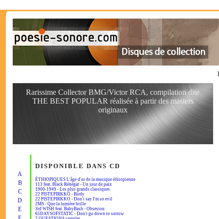
Rarissime Collector BMG/Victor RCA, compilation dite
THE BEST POPULAR réalisée à partir des masters
originaux
DISPONIBLE DANS CD
A
ÉTHIOPIQUES L'âge d'or de la musique éthiopienne
B
113 feat. Black Rénégat - Un jour de paix
1900-1949 - Les plus grands classiques
C
22 PISTEPIRKKO - Birdy
22 PISTEPIRKKO - Don't say I'm so evil
D
2MS - Que la lumière brille
E
3rd WISH feat. BabyBash - Obsesion
65DAYSOFSTATIC - Don't go down to sorrow
F
7 QUESTIONS sampler