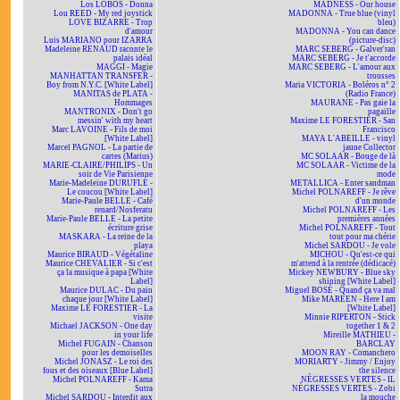
Los LOBOS - Donna
MADNESS - Our house
Lou REED - My red joystick
MADONNA - True blue (vinyl
LOVE BIZARRE - Trop
bleu)
d'amour
MADONNA - You can dance
Luis MARIANO pour IZARRA
(picture-disc)
Madeleine RENAUD raconte le
MARC SEBERG - Galver'ran
palais idéal
MARC SEBERG - Je t'accorde
MAGGI - Magie
MARC SEBERG - L'amour aux
MANHATTAN TRANSFER -
trousses
Boy from N.Y.C. [White Label]
Maria VICTORIA - Boléros n° 2
MANITAS de PLATA -
(Radio France)
Hommages
MAURANE - Pas gaie la
MANTRONIX - Don't go
pagaille
messin' with my heart
Maxime LE FORESTIER - San
Marc LAVOINE - Fils de moi
Francisco
[White Label]
MAYA L'ABEILLE - vinyl
Marcel PAGNOL - La partie de
jaune Collector
cartes (Marius)
MC SOLAAR - Bouge de là
MARIE-CLAIRE/PHILIPS - Un
MC SOLAAR - Victime de la
soir de Vie Parisienne
mode
Marie-Madeleine DURUFLÉ -
METALLICA - Enter sandman
Le coucou [White Label]
Michel POLNAREFF - Je rêve
Marie-Paule BELLE - Café
d'un monde
renard/Nosferatu
Michel POLNAREFF - Les
Marie-Paule BELLE - La petite
premières années
écriture grise
Michel POLNAREFF - Tout
MASKARA - La reine de la
tout pour ma chérie
playa
Michel SARDOU - Je vole
Maurice BIRAUD - Végétaline
MICHOU - Qu'est-ce qui
Maurice CHEVALIER - Si c'est
m'attend à la rentrée (dédicacé)
ça la musique à papa [White
Mickey NEWBURY - Blue sky
Label]
shining [White Label]
Maurice DULAC - Du pain
Miguel BOSÉ - Quand ça va mal
chaque jour [White Label]
Mike MAREEN - Here I am
Maxime LE FORESTIER - La
[White Label]
visite
Minnie RIPERTON - Stick
Michael JACKSON - One day
together 1 & 2
in your life
Mireille MATHIEU -
Michel FUGAIN - Chanson
BARCLAY
pour les demoiselles
MOON RAY - Comanchero
Michel JONASZ - Le roi des
MORIARTY - Jimmy / Enjoy
fous et des oiseaux [Blue Label]
the silence
Michel POLNAREFF - Kama
NÉGRESSES VERTES - IL
Sutra
NÉGRESSES VERTES - Zobi
Michel SARDOU - Interdit aux
la mouche