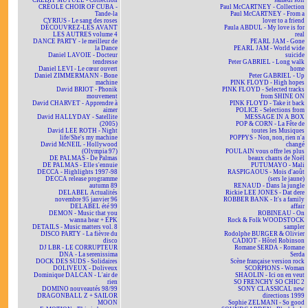
CRÉDIT MUTUEL - Collection
samedi soir
CRÉOLE CHOIR OF CUBA -
Paul McCARTNEY - Collection
Tande-la
Paul McCARTNEY - From a
CYRIUS - Le sang des roses
lover to a friend
DÉCOUVREZ-LES AVANT
Paula ABDUL - My love is for
LES AUTRES volume 4
real
DANCE PARTY - le meilleur de
PEARL JAM - Gone
la Dance
PEARL JAM - World wide
Daniel LAVOIE - Docteur
suicide
tendresse
Peter GABRIEL - Long walk
Daniel LEVI - Le cœur ouvert
home
Daniel ZIMMERMANN - Bone
Peter GABRIEL - Up
machine
PINK FLOYD - High hopes
David BRIOT - Phonik
PINK FLOYD - Selected tracks
mouvement
from SHINE ON
David CHARVET - Apprendre à
PINK FLOYD - Take it back
aimer
POLICE - Selections from
David HALLYDAY - Satellite
MESSAGE IN A BOX
(2005)
POP & CORN - La Fête de
David LEE ROTH - Night
toutes les Musiques
life/She's my machine
POPPYS - Non, non, rien n'a
David McNEIL - Hollywood
changé
(Olympia 97)
POULAIN vous offre les plus
DE PALMAS - De Palmas
beaux chants de Noël
DE PALMAS - Elle s'ennuie
PUTUMAYO - Mali
DECCA - Highlights 1997-98
RASPIGAOUS - Mois d'août
DECCA release programme
(sers le jaune)
autumn 89
RENAUD - Dans la jungle
DELABEL Actualités
Rickie LEE JONES - Dat dere
novembre 95 janvier 96
ROBBER BANK - It's a family
DELABEL été 99
affair
DEMON - Music that you
ROBINEAU - On
wanna hear + EPK
Rock & Folk WOODSTOCK
DETAILS - Music matters vol. 8
sampler
DISCO PARTY - La fièvre du
Rodolphe BURGER & Olivier
disco
CADIOT - Hôtel Robinson
DJ LBR - LE CORRUPTEUR
Romane SERDA - Romane
DNA - La serenissima
Serda
DOCK DES SUDS - Solidaires
Scène française version rock
DOLIVEUX - Doliveux
SCORPIONS - Woman
Dominique DALCAN - L'air de
SHAOLIN - Ici on en veut
rien
SO FRENCHY SO CHIC 2
DOMINO nouveautés 98/99
SONY CLASSICAL new
DRAGONBALL Z + SAILOR
directions 1999
MOON
Sophie ZELMANI - So good