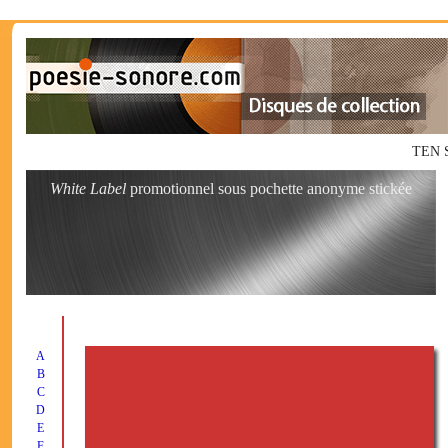
TEN S
White Label
promotionnel sous pochette anonyme stickée
A
B
C
D
E
F