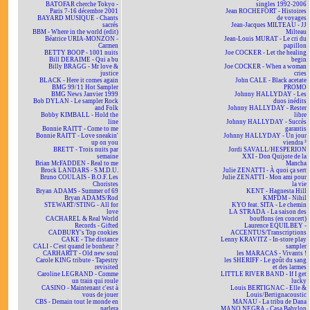
BATOFAR cherche Tokyo -
singles 1992-2006
Paris 7-16 décembre 2001
Jean ROCHEFORT - Histoires
BAYARD MUSIQUE - Chants
de voyages
sacrés
Jean-Jacques MILTEAU - JJ
BBM - Where in the world (edit)
Milteau
Béatrice URIA-MONZON -
Jean-Louis MURAT - Le cri du
Carmen
papillon
BETTY BOOP - 1001 nuits
Joe COCKER - Let the healing
Bill DERAIME - Qui a bu
begin
Billy BRAGG - Mr love &
Joe COCKER - When a woman
justice
cries
BLACK - Here it comes again
John CALE - Black acetate
BMG 99/11 Hot Sampler
PROMO
BMG News Janvier 1999
Johnny HALLYDAY - Les
Bob DYLAN - Le sampler Rock
duos inédits
and Folk
Johnny HALLYDAY - Rester
Bobby KIMBALL - Hold the
libre
line
Johnny HALLYDAY - Succès
Bonnie RAITT - Come to me
garantis
Bonnie RAITT - Love sneakin'
Johnny HALLYDAY - Un jour
up on you
viendra ²
BRETT - Trois nuits par
Jordi SAVALL/HESPERION
semaine
XXI - Don Quijote de la
Brian McFADDEN - Real to me
Mancha
Brock LANDARS - S.M.D.U.
Julie ZENATTI - À quoi ça sert
Bruno COULAIS - B.O.F. Les
Julie ZENATTI - Mon ami pour
Choristes
la vie
Bryan ADAMS - Summer of 69
KENT - Hagnesta Hill
Bryan ADAMS/Rod
KMFDM - Nihil
STEWART/STING - All for
KYO feat. SITA - Le chemin
love
LA STRADA - La saison des
CACHAREL & Real World
bouffons (en concert)
Records - Gifted
Laurence EQUILBEY -
CADBURY's Top cookies
ACCENTUS/Transcriptions
CAKE - The distance
Lenny KRAVITZ - In-store play
CALI - C'est quand le bonheur ?
sampler
CARHARTT - Old new soul
les MARACAS - Vivants !
Carole KING tribute - Tapestry
les SHERIFF - Le goût du sang
revisited
et des larmes
Caroline LEGRAND - Comme
LITTLE RIVER BAND - If I get
un train qui roule
lucky
CASINO - Maintenant c'est à
Louis BERTIGNAC - Elle &
vous de jouer
Louis/Bertignacoustic
CBS - Demain tout le monde en
MANAU - La tribu de Dana
parlera
MANO NEGRA - Casa Babylon