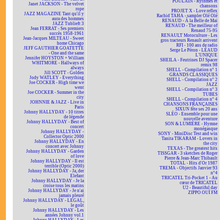
POULAIN - Rythmes et
Janet JACKSON - The velvet
chansons
rope
PROJET X - Love reflex
JAZZ MAGAZINE Tant qu'il y
Rachid TAHA - sampler Olé Olé
aura des hommes
RENAUD - À la Belle de Mai
JAZZ Tublieft 3
RENAUD - The meilleur of
Jean FERRAT - Ses premiers
Renaud 75-95
succès 1958-1961
RENAULT Motoculture - Les
Jean-Jacques MILTEAU - Sweet
gros tracteurs Renault arrivent
home Chicago
RFI - 100 ans de radio
JEFF GAUTHIER GOATETTE
Serge Le Péron - LÉAUD
- One and the same
L'UNIQUE
Jennifer HOYSTON + William
SHEILA - Feutrines DJ Spacer
WHITMORE - Hallways of
remix 98
always
SHELL - Compilation n° 1
Jill SCOTT - Golden
GRANDS CLASSIQUES
Jody WATLEY - Everything
SHELL - Compilation n° 2
Joe COCKER - High time we
JAZZ
went
SHELL - Compilation n° 3
Joe COCKER - Summer in the
TUBES
city
SHELL - Compilation n° 4
JOHNNIE & JAZZ - Live in
CHANSONS FRANÇAISES
Paris
SIXUN fête ses 20 ans
Johnny HALLYDAY - 10 titres
SLÉO - Ensemble pour une
de légende
nouvelle aventure
Johnny HALLYDAY - Best of
SON & LUMIÈRE - Hymne
concert
monégasque
Johnny HALLYDAY -
SONY - MiniDisc Test and win
Collector Optic 2000
Tanita TIKARAM - Lovers in
Johnny HALLYDAY - En
the city
concert avec Johnny
TEXAS - The greatest hits
Johnny HALLYDAY - Garden
TISSGAR - 3 sketches de Roger
of love
Pierre & Jean-Marc Thibault
Johnny HALLYDAY - Il est
TOTAL - Hits d'Or 1987
terrible (Optic 2000)
TREMA - Objectifs Janvier 93
Johnny HALLYDAY - Ja, der
n°4
Elefant
TRICATEL Tri-Pocket 1 - Au
Johnny HALLYDAY - Je la
cœur de TRICATEL
croise tous les matins
U2 - Beautiful day
Johnny HALLYDAY - Je n'ai
ZIPPO OUÏ FM
jamais pleuré
Johnny HALLYDAY - LEGAL,
le goût
Johnny HALLYDAY - Les
années Johnny vol.1