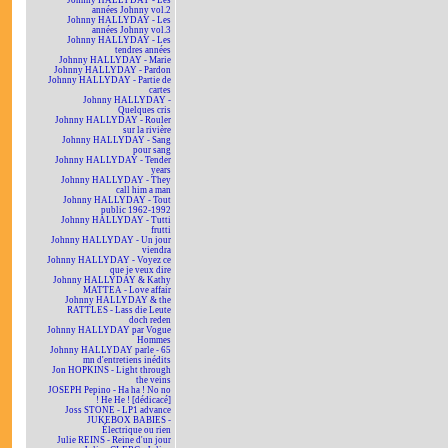
Johnny HALLYDAY - Les
années Johnny vol.2
Johnny HALLYDAY - Les
années Johnny vol.3
Johnny HALLYDAY - Les
tendres années
Johnny HALLYDAY - Marie
Johnny HALLYDAY - Pardon
Johnny HALLYDAY - Partie de
cartes
Johnny HALLYDAY -
Quelques cris
Johnny HALLYDAY - Rouler
sur la rivière
Johnny HALLYDAY - Sang
pour sang
Johnny HALLYDAY - Tender
years
Johnny HALLYDAY - They
call him a man
Johnny HALLYDAY - Tout
public 1962-1992
Johnny HALLYDAY - Tutti
frutti
Johnny HALLYDAY - Un jour
viendra
Johnny HALLYDAY - Voyez ce
que je veux dire
Johnny HALLYDAY & Kathy
MATTEA - Love affair
Johnny HALLYDAY & the
RATTLES - Lass die Leute
doch reden
Johnny HALLYDAY par Vogue
Hommes
Johnny HALLYDAY parle - 65
mn d'entretiens inédits
Jon HOPKINS - Light through
the veins
JOSEPH Pepino - Ha ha ! No no
! He He ! [dédicacé]
Joss STONE - LP1 advance
JUKEBOX BABIES -
Électrique ou rien
Julie REINS - Reine d'un jour