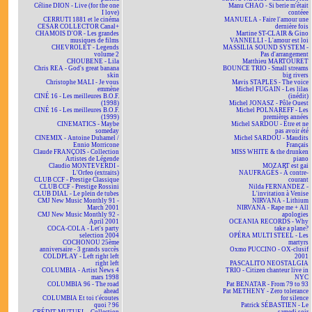
Céline DION - Live (for the one
Manu CHAO - Si berie m'était
I love)
contéee
CERRUTI 1881 et le cinéma
MANUELA - Faire l'amour une
CESAR COLLECTOR Canal+
dernière fois
CHAMOIS D'OR - Les grandes
Martine ST-CLAIR & Gino
musiques de films
VANNELLI - L'amour est loi
CHEVROLET - Legends
MASSILIA SOUND SYSTEM -
volume 2
Pas d'arrangement
CHOUBENE - Lila
Matthieu MARTOURET
Chris REA - God's great banana
BOUNCE TRIO - Small streams
skin
big rivers
Christophe MALI - Je vous
Mavis STAPLES - The voice
emmène
Michel FUGAIN - Les lilas
CINÉ 16 - Les meilleures B.O.F.
(inédit)
(1998)
Michel JONASZ - Pôle Ouest
CINÉ 16 - Les meilleures B.O.F.
Michel POLNAREFF - Les
(1999)
premières années
CINEMATICS - Maybe
Michel SARDOU - Être et ne
someday
pas avoir été
CINEMIX - Antoine Duhamel /
Michel SARDOU - Maudits
Ennio Morricone
Français
Claude FRANÇOIS - Collection
MISS WHITE & the drunken
Artistes de Légende
piano
Claudio MONTEVERDI -
MOZART est gai
L'Orfeo (extraits)
NAUFRAGÉS - À contre-
CLUB CCF - Prestige Classique
courant
CLUB CCF - Prestige Rossini
Nilda FERNANDEZ -
CLUB DIAL - Le plein de tubes
L'invitation à Venise
CMJ New Music Monthly 91 -
NIRVANA - Lithium
March 2001
NIRVANA - Rape me + All
CMJ New Music Monthly 92 -
apologies
April 2001
OCEANIA RECORDS - Why
COCA-COLA - Let's party
take a plane?
selection 2004
OPÉRA MULTI STEEL - Les
COCHONOU 25ème
martyrs
anniversaire - 3 grands succès
Oxmo PUCCINO - OX-clusif
COLDPLAY - Left right left
2001
right left
PASCALITO NEOSTALGIA
COLUMBIA - Artist News 4
TRIO - Citizen chanteur live in
mars 1998
NYC
COLUMBIA 96 - The road
Pat BENATAR - From 79 to 93
ahead
Pat METHENY - Zero tolerance
COLUMBIA Et toi t'écoutes
for silence
quoi ? 96
Patrick SÉBASTIEN - Le