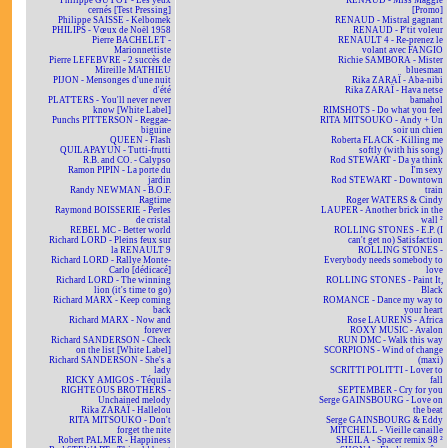
Philippe GUYOT - Les yeux
RENAUD - Miss Maggie
cernés [Test Pressing]
[Promo]
Philippe SAISSE - Kelbomek
RENAUD - Mistral gagnant
PHILIPS - Vœux de Noël 1958
RENAUD - P'tit voleur
Pierre BACHELET -
RENAULT 4 - Re-prenez le
Marionnettiste
volant avec FANGIO
Pierre LEFEBVRE - 2 succès de
Richie SAMBORA - Mister
Mireille MATHIEU
bluesman
PIJON - Mensonges d'une nuit
Rika ZARAÏ - Aba-nibi
d'été
Rika ZARAÏ - Hava netse
PLATTERS - You'll never never
bamahol
know [White Label]
RIMSHOTS - Do what you feel
Punchs PITTERSON - Reggae-
RITA MITSOUKO - Andy + Un
biguine
soir un chien
QUEEN - Flash
Roberta FLACK - Killing me
QUILAPAYUN - Tutti-frutti
softly (with his song)
R.B. and CO. - Calypso
Rod STEWART - Da ya think
Ramon PIPIN - La porte du
I'm sexy
jardin
Rod STEWART - Downtown
Randy NEWMAN - B.O.F.
train
Ragtime
Roger WATERS & Cindy
Raymond BOISSERIE - Perles
LAUPER - Another brick in the
de cristal
wall ²
REBEL MC - Better world
ROLLING STONES - E.P. (I
Richard LORD - Pleins feux sur
can't get no) Satisfaction
la RENAULT 9
ROLLING STONES -
Richard LORD - Rallye Monte-
Everybody needs somebody to
Carlo [dédicacé]
love
Richard LORD - The winning
ROLLING STONES - Paint It,
lion (it's time to go)
Black
Richard MARX - Keep coming
ROMANCE - Dance my way to
back
your heart
Richard MARX - Now and
Rose LAURENS - Africa
forever
ROXY MUSIC - Avalon
Richard SANDERSON - Check
RUN DMC - Walk this way
on the list [White Label]
SCORPIONS - Wind of change
Richard SANDERSON - She's a
(maxi)
lady
SCRITTI POLITTI - Lover to
RICKY AMIGOS - Téquila
fall
RIGHTEOUS BROTHERS -
SEPTEMBER - Cry for you
Unchained melody
Serge GAINSBOURG - Love on
Rika ZARAÏ - Hallelou
the beat
RITA MITSOUKO - Don't
Serge GAINSBOURG & Eddy
forget the nite
MITCHELL - Vieille canaille
Robert PALMER - Happiness
SHEILA - Spacer remix 98 ²