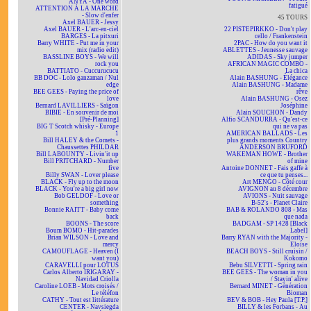
ANYA - One word
fatigué
ATTENTION À LA MARCHE
- Slow d'enfer
45 TOURS
Axel BAUER - Jessy
Axel BAUER - L'arc-en-ciel
22 PISTEPIRKKO - Don't play
BARGES - La pitxuri
cello / Frankenstein
Barry WHITE - Put me in your
2PAC - How do you want it
mix (radio edit)
ABLETTES - Jeunesse sauvage
BASSLINE BOYS - We will
ADIDAS - Sky jumper
rock you
AFRICAN MAGIC COMBO -
BATTIATO - Cuccurucucu
La chica
BB DOC - Lolo ganzaman / Nul
Alain BASHUNG - Élégance
edge
Alain BASHUNG - Madame
BEE GEES - Paying the price of
rêve
love
Alain BASHUNG - Osez
Bernard LAVILLIERS - Saïgon
Joséphine
BIBIE - En souvenir de moi
Alain SOUCHON - Dandy
[Pré-Planning]
Alfio SCANDURRA - Qu'est-ce
BIG T Scotch whisky - Europe
qui ne va pas
1
AMERICAN BALLADS - Les
Bill HALEY & the Comets -
plus grands moments Country
Chaussettes PHILDAR
ANDERSON BRUFORD
Bill LABOUNTY - Livin'it up
WAKEMAN HOWE - Brother
Bill PRITCHARD - Number
of mine
five
Antoine DONNET - Fais gaffe à
Billy SWAN - Lover please
ce que tu penses...
BLACK - Fly up to the moon
Art MENGO - Côté cour
BLACK - You're a big girl now
AVIGNON au 8 décembre
Bob GELDOF - Love or
AVIONS - Nuit sauvage
something
B-52's - Planet Claire
Bonnie RAITT - Baby come
BAB & ROLANDO 808 - Mas
back
que nada
BOONS - The score
BADGAM - SP 1428 [Black
Boum BOMO - Hit-parades
Label]
Brian WILSON - Love and
Barry RYAN with the Majority -
mercy
Eloïse
CAMOUFLAGE - Heaven (I
BEACH BOYS - Still cruisin /
want you)
Kokomo
CARAVELLI pour LOTUS
Bebu SILVETTI - Spring rain
Carlos Alberto IRIGARAY -
BEE GEES - The woman in you
Navidad Criolla
/ Stayin' alive
Caroline LOEB - Mots croisés /
Bernard MINET - Génération
Le téléfon
Bioman
CATHY - Tout est littérature
BEV & BOB - Hey Paula [T.P.]
CENTER - Navsiegda
BILLY & les Forbans - Au