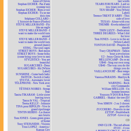
Anne of Cleves
last words
Stephan EICHER - Pas d'ami
TEARS FOR FEARS - Laid so
(comme toi)
low (tears roll down)
Stephan EICHER - Rien à voir
TEN SHARP - You [White
Stephan EICHER - Tu ne me
Label]
dois rien
Terence TRENT D'ARBY - This
Stéphane COLLARO -
side of love
L'histoire de France (Flodor)
TEXAS - Alone with you
STEVE MILLER BAND - Fly
THEMBI - Kwela mfana (cé
like an eagle
dansé)
STEVE MILLER BAND - I
THIN LIZZY - Dedication
want to make the world turn
THREE DEGREES - What I did
around
for love
STEVE MILLER BAND - I
Tom JONES - Love is in the air
want to make the world turn
[White Label]
around (maxi)
TONTON DAVID - Peuples du
STING - The soul cages
monde
STREET BOYS - Red moon
Tracy CHAPMAN - Talkin
STREET BOYS - Some folks
'bout a revolution
(come bring your love to me)
U2 - Jesus-Christ & John
STYLISTICS - You are
MELLENCAMP - Do re mi
beautiful
UB40 - Sing our own song
SUGARCUBES - Deus
UB40 - The way you do the
SUGARCUBES - Hit [White
things you do
Label]
VAILLANCOURT - Bon temps
SUNSHINE - Come back baby
rouler
SWITCH - Switch it baby
Vanessa PARADIS - Marilyn &
SYLVIA - Automatic lover
John
TÉLÉPHONE - New York avec
WARNING - Rock
toi
city/Commando
TÉTINES NOIRES - Streap
William SHELLER - Un
Teac
homme heureux
Tanita TIKARAM - Little sister
Youssou N'DOUR & Peter
leaving town
GABRIEL - Shakin' the tree (DJ
Tanya St VAL - Tropical
edit)
Teresa KELLY - Johnnie
Yves SIMON - 2 ou 3 choses
TINA pour RIPOLIN - Vive le
pour elle
grand ripolinage
ZUCCHERO - Diavolo in me
TINTIN HEBDO - La chasse
ZZTOP - Doubleback
aux bruits
ZZTOP - Give it up
Tom JONES - Green green grass
CD
of home
Tony STEFANIDIS - Visions
1969 CLUB - The red album
Trini LOPEZ - America /
4YOU - 4 you
Kansas City