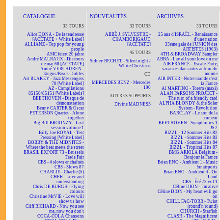
CATALOGUE
NOUVEAUTÉS
ARCHIVES
33 TOURS
33 TOURS
33 TOURS
Alice DONA - De la tendresse
ABBÉ J. SYLVESTRE -
25 ans d'ISRAËL - Renaissance
[ACÉTATE + White Label]
CHAMBORIGAUD
d'une nation
ALLIANZ - Top pop for young
[ACÉTATE]
33ème gala de l'UNION des
people
ARTISTES (1963)
45 TOURS
AMC feiert 20 jahre
4TH & BROADWAY Sampler
André MALRAUX - Discours
ABBA - Lay all your love on me
Sidney BECHET - Silent night /
de mai 68 [ACÉTATE]
AIR FRANCE - Escale-Party,
White Christmas
André VERCHUREN -
vacances dansantes autour du
Tangos/Pasos-Dobles
monde
CD
Art BLAKEY - Jazz Messengers
AIR INTER - Notre monde c'est
MERCEDES BENZ - Mercedes
70 [White Label]
la France
190
AZ - Compilations
Al MARTINO - Torero (maxi)
85150/85151 [White Labels]
ALAN PARSONS PROJECT -
AUTRES SUPPORTS
BEETHOVEN - Disque de
The turn of a friendly card
démonstration
ALPHA BLONDY & the Solar
Divine MADNESS
Benny CARTER & Oscar
System - Révolution
PETERSON Quartet - Alone
BARCLAY - Le son de la
together
rumeur
Big Bill BROONZY - Last
BEETHOVEN - Symphonies 1
session volume 1
& 2
Billy Joe ROYAL - Test
BIZZL - 12 Sommer Hits 82
Pressing [White Label]
BIZZL - Sommer Hits 83
BOBBY & THE MIDNITES -
BIZZL - Sommer Hits 84
Where the beat meets the street
BIZZL - Tropical Hits 87
BRASIL EXPORT 73 - Brussels
BMG ARIOLA Belgium -
Trade Fair
Bonjour la France
CBS - 4 slows enchaînés
Brian ENO - Ambient 1 - Music
CBS - Slows 87
for airports
CHARLIE - Charlie (5)
Brian ENO - Ambient 4 - On
CHER - Love and
Land
understanding
CBS - Été 73 vol.1
Chris DE BURGH - Flying
Céline DION - I'm alive
colours
Céline DION - My heart will go
Christine McVIE - Love will
on
show us how
CHILL FAC-TORR - Twist
Cliff RICHARD - Now you see
(round'n'round)
me, now you don't
CHURCH - Starfish
COCA-COLA Chansons
CLASH - The Magnificent