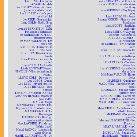
LA LUNA - Les cactus
Lenny KRAVITZ - Let love rule
LAZARE - Infidèle
Leon REDBONE - Gotta shake
Lee DORSEY - Shortnin' bread
that thing
[monoface White Label]
Leon REDBONE - Play Gipsy
Lee ELDRED - How's your
play
love life 1&2
Leon REDBONE - Sugar
Lee REED - Ram ram jam
Leonard COHEN - First we take
Lena GOLD - Radio [Blue
Manhattan
Label]
Linda SCOTT - Starlight,
Leonard BERNSTEIN - Gaîté
starbright
Parisienne d'Offenbach
Louis BERTIGNAC et les
les JARDINS de l'OPÉRA -
Visiteurs - Ces idées-là
Meilleurs vœux
LOVE AND MONEY -
les MAX VALENTIN - Les
Halleluiah man
maux dits
Luc FAIRDAN - T'as de beaux
les OBJETS - L'hiver est là
lolos
les OBJETS - Sarah
Lucien JEUNESSE raconte les
LEVEL 42 - Heaven in my
3 ours
hands
LUNA PARKER - Le challenge
Liane FOLY - Il est mort le
des espoirs
soleil
LUNA PARKER - Tes états
Linda DE SUZA - Amalia
d'âme Eric
Linda RONSTADT/Aaron
Lydia VERKINE - La mélodie
NEVILLE - When something is
des enfants
wrong...
M & Mme FAIRDAN - Beaux
LLOYD COLE - Downtown
lolos
Los LOBOS - Donna
MADNESS - Our house
Lou REED - My red joystick
MADONNA - True blue (vinyl
LOVE BIZARRE - Trop
bleu)
d'amour
MADONNA - You can dance
Luis MARIANO pour IZARRA
(picture-disc)
Madeleine RENAUD raconte le
MARC SEBERG - Galver'ran
palais idéal
MARC SEBERG - Je t'accorde
MAGGI - Magie
MARC SEBERG - L'amour aux
MANHATTAN TRANSFER -
trousses
Boy from N.Y.C. [White Label]
Maria VICTORIA - Boléros n° 2
MANITAS de PLATA -
(Radio France)
Hommages
MAURANE - Pas gaie la
MANTRONIX - Don't go
pagaille
messin' with my heart
Maxime LE FORESTIER - San
Marc LAVOINE - Fils de moi
Francisco
[White Label]
MAYA L'ABEILLE - vinyl
Marcel PAGNOL - La partie de
jaune Collector
cartes (Marius)
MC SOLAAR - Bouge de là
MARIE-CLAIRE/PHILIPS - Un
MC SOLAAR - Victime de la