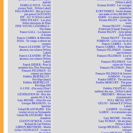
marché
[White Label]
FAMILLE FOUX - Un très
Etienne DAHO - Les voyages
joyeux Noël... [White Label]
immobiles
Félix FAIRANO - Moi je n'suis
EURYTHMICS - Sweet dreams
pas pressé [ACÉTATE]
(are made of this) REMIX 91
FFF - AC² N [White Label]
FARID - Un amour montagne
FIDO STEAKY - Les plus
Florent PAGNY - Ça fait des
belles musiques de films
nuits
FINE YOUNG CANNIBALS -
Florent PAGNY - Comme
The flame
d'habitude [Claude François]
France GALL - La chanson
Florent PAGNY - Jolie môme
d'Azima
[Léo Ferré]
Francis CABREL & Mercedes
Florent PAGNY - Tue-moi
SOSA - Yo vengo a ofrecer mi
FORBANS - Lève ton ful de là
corazon
Francis CABREL - Je rêve
Francis LEANDRI - EP Ton
Francis CABREL - Petite Marie
absence, ton silence [White
François FELDMAN - Comme
Label]
une évidence
Francis LEANDRI - SP Ton
François FELDMAN - Le p'tit
absence, ton silence [White
cireur
Label]
François FELDMAN - Les
Franck DIDIER - Pour la
valses de Vienne
première fois [Test Pressing]
François FELDMAN - Petit
François FELDMAN - Le
Frank
serpent qui danse
François FELDMAN & Joniece
Frédéric BERTHELOT -
JAMISON - J'ai peur
Privilège [maxi]
Frankie SMITH - The auction
Frédéric BERTHELOT -
Freddie MERCURY - The great
Privilège [SP]
pretender
G-I JOE - (I'm sorry) Don't
Frédéric CHATEAU - Le
worry tonite
malheur des uns... [White Label]
GÉNÉRATION 60 - Hits des
FREEMEN - Military beat
années 60 (1 & 2)
(strumentale)
Gary MOORE - After the war
FULL METAL HITS
Georges BRASSENS - Le
GÉLOU - Salomé E.P. [White
fantôme
Label]
Gérard BLANCHARD - Elle
GAMINE - Le voyage
voulait revoir sa Normandie
GAROU - Je n'attendais que
Gérard BLANCHARD - Rock
vous
Amadour
Gary MOORE - One day
GIANTS OF ROCK - Little
Gary NUMAN - We are glass
Richard & Carl Perkins
[White Label]
GIBSON BROTHERS - Sheela
George MICHAEL - Careless
Gilles VIGNEAULT - I went to
whisper