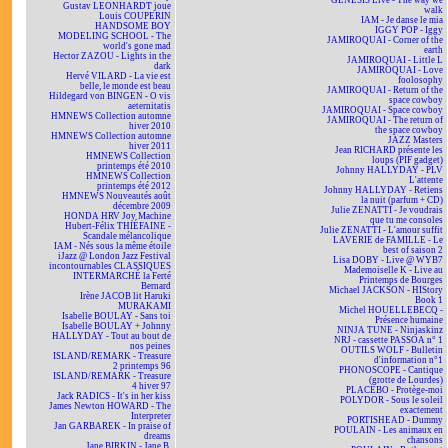
GENESIS Live - The way we
Gustav LEONHARDT joue
walk
Louis COUPERIN
IAM - Je danse le mia
HANDSOME BOY
IGGY POP - Iggy
MODELING SCHOOL - The
JAMIROQUAI - Corner of the
world's gone mad
earth
Hector ZAZOU - Lights in the
JAMIROQUAI - Little L
dark
JAMIROQUAI - Love
Hervé VILARD - La vie est
foolosophy
belle, le monde est beau
JAMIROQUAI - Return of the
Hildegard von BINGEN - O vis
space cowboy
aeternitatis
JAMIROQUAI - Space cowboy
HMNEWS Collection automne
JAMIROQUAI - The return of
hiver 2010
the space cowboy
HMNEWS Collection automne
JAZZ Masters
hiver 2011
Jean RICHARD présente les
HMNEWS Collection
loups (PIF gadget)
printemps été 2010
Johnny HALLYDAY - PLV
HMNEWS Collection
L'attente
printemps été 2012
Johnny HALLYDAY - Retiens
HMNEWS Nouveautés août
la nuit (parfum + CD)
décembre 2009
Julie ZENATTI - Je voudrais
HONDA HRV Joy Machine
que tu me consoles
Hubert-Félix THIÉFAINE -
Julie ZENATTI - L'amour suffit
Scandale mélancolique
LAVERIE de FAMILLE - Le
IAM - Nés sous la même étoile
best of saison 2
iJazz @ London Jazz Festival
Lisa DOBY - Live @ WYB7
incontournables CLASSIQUES
Mademoiselle K - Live au
INTERMARCHÉ la Ferté
Printemps de Bourges
Bernard
Michael JACKSON - HIStory
Irène JACOB lit Haruki
Book 1
MURAKAMI
Michel HOUELLEBECQ -
Isabelle BOULAY - Sans toi
Présence humaine
Isabelle BOULAY + Johnny
NINJA TUNE - Ninjaskinz
HALLYDAY - Tout au bout de
NRJ - cassette PASSOA n° 1
nos peines
OUTILS WOLF - Bulletin
ISLAND/REMARK - Treasure
d'information n°1
2 printemps 96
PHONOSCOPE - Cantique
ISLAND/REMARK - Treasure
(grotte de Lourdes)
4 hiver 97
PLACEBO - Protège-moi
Jack RADICS - It's in her kiss
POLYDOR - Sous le soleil
James Newton HOWARD - The
exactement
Interpreter
PORTISHEAD - Dummy
Jan GARBAREK - In praise of
POULAIN - Les animaux en
dreams
chansons
Jane BIRKIN - Jane B.