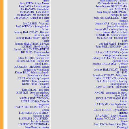
name
Jean-Baptiste QUENIN -
Jerry REED - Amos Moses
Veilleur de toutes les nuits
Joan BAEZ - Asimbonanga
Jean-Jacques DEBOUT - Un
Joe DASSIN - Kanterbräu
mot [ACÉTATE]
Joe DASSIN - L'été indien
Jean-Jacques GOLDMAN -
Joe DASSIN - Me que me que
Puisque tu pars
Joe DASSIN - Quand on a seize
Jean-Paul GAULTIER - Noisy
ans
(remix)
Joe DASSIN - Vive moi
Jeanne MAS - Cœur en stéréo
Joe JACKSON - Stranger than
(nouvelle version)
fiction
Jeanne MAS - Johnny Johnny
Johnny HALLYDAY - Dans un
Jeanne MAS - L'enfant
an ou un jour
JENNIFER - Amour express
Johnny HALLYDAY - Que je
Joe COCKER - Unchain my
t'aime
heart
Johnny HALLYDAY & Sylvie
Joe SATRIANI - I believe
VARTAN - Bye bye baby
John MELLENCAMP - Last
Joye du vin à CHÂTEAUNEUF
chance
DU PAPE - Chansons des
Johnny HALLYDAY - Ça ne
échansons
change pas un homme
Julien CLERC - Ce n'est rien
Johnny HALLYDAY - Cadillac
Juliette GRÉCO - Ta jalousie
(picture-disc)
[White Label]
Johnny HALLYDAY - Derrière
KARAJAN - BRAHMS, danses
l'amour
hongroises + catalogue
Johnny HALLYDAY - Succès
Kenny BALL & his jazz band -
1961-1973
Hawaiian war chant
Jonathan STUART - Wako man
KENT - On fait c'qu'on peut
Julien CLERC - This melody
KENT - Tous les mômes
KAJAGOOGOO - Too shy
KENT - Tous les mômes
(midnight mix)
REMIX
Karen CHERYL - Sing to me
Kim WILDE - You came
mama
KIRSTEN - Over the rainbow
KNORR - campagne Europe 1
[White Label]
hiver 78-79
KRÉMA HOLLYWOOD -
KOOL & THE GANG 1990
J.STRAUSS fils, Valse de
hitmix
l'empereur
LA FEMME - Sur la planche /
L'AFFAIRE LOUIS TRIO - Il y
Françoise
a ceux
LADY ROUGE - Eyes of mars
L'AFFAIRE LOUIS TRIO -
[DIOR]
Nous on a tout
LAURENT - Lady / Pharaon
L'AFFAIRE LOUIS TRIO -
Laurent VOULZY - Le soleil
Succès de larmes
donne
L'AFFRONT NATIONAL -
Lee LEWIS - French kiss [Test
Jean-Marie tu charries
Pressing]