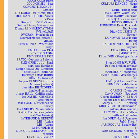
COCA-COLA Disco
Seven / The Call Up
COLD CHISEL - East
CULTURE DANCE 7 - House
CONCRETE BLONDE -
Mix
Caroline
CURE - Pornography
DÉCLARATION (fiscale) 1964
DAVE - Dave [White Label]
DELHAY/LECOUDE - Succès
Debbie HARRY - Rockbird
de Paris
DEVO - Q: Are we not men?
Dizzy GILLESPIE - Sonny
DEXYS MIDNIGHT
Rollins / Sonny Stitt sessions
RUNNERS & Kevin Rowland -
Django REINHARDT n°73610
Too-Rye-Ay
[White Label]
Dizzy GILLESPIE - At
DVORAK - Symphonie du
Newport
Nouveau Monde (extraits) -
DONOVAN - Love is only
MIKAL
feeling
Eddie MONEY - Where's the
EARTH WIND & FIRE - The
party?
very best
EMI Christmas 1974
Elton JOHN - Believe
ENCYCLOPAEDIA
[MONOFACE]
UNIVERSALIS 1972
Elton JOHN - Sleeping with the
ERATO - Concert sur 3 siècles
past
FLESH FOR LULU - Final
Elton JOHN & RUPAUL -
vinyl (and live flesh)
Don't go breaking my heart
George WINSTON - December
(remixes)
Gilles LANGOUREAU
Eric BURDON - Starportrait
Hommage à Mado ROBIN
Etienne DAHO - Mon manège à
HONDA - Wake up!
moi
Jacques VANDEVOORDE -
FUMÉES - Chansons d'hier
Miserere [dédicacé]
FUMÉES II - Mélodies et
Jean-Marc BIENCOURT -
chansons
Jingles d'imitations
GAMINE - Dream boy
Jimmy HALL - Cadillac tracks
Gary NUMAN - New anger
Joe DASSIN - CBS 66343
George HARRISON - 33 & 1/3
(Radio France)
[White Label/Test Pressing]
John CALE - Music for a new
George MICHAEL - Amazing
society
GROOVERIDER - Rainbows of
Jon ANDERSON - Animation
colour (MAW remixes)
KROKUS - Hardware [White
HAPPY MONDAYS - Pills 'n'
Label/Test Pressing]
thrills and bellyaches
la TRIBUNE de GENÈVE
Ian DURY - Lord Upminster
LBS - Action
JAM - The gift
LBS - Aurum
JAMIROQUAI - Sampler Best
Le MONDE de la
of
MUSIQUE/TÉLÉRAMA - Les
Janet JACKSON - Got 'til it's
copieurs
gone
LEVEL 42 - Level 42
Jean SCHULTHEIS -