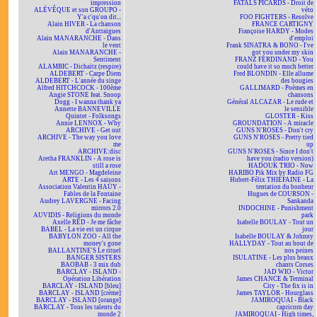
impression
FATALS PICARDS - Droit de
ALÉVÊQUE et son GROUPO -
véto
Y'a c'qu'on dit...
FOO FIGHTERS - Resolve
Alain HIVER - La chanson
FRANCE CARTIGNY
d'Antraigues
Françoise HARDY - Modes
Alain MANARANCHE - Dans
d'emploi
le vent
Frank SINATRA & BONO - I've
Alain MANARANCHE -
got you under my skin
Sentiment
FRANZ FERDINAND - You
ALAMBIC - Dichaïtz (respire)
could have it so much better
ALDEBERT - Carpe Diem
Fred BLONDIN - Elle allume
ALDEBERT - L'année du singe
des bougies
Alfred HITCHCOCK - 100ème
GALLIMARD - Poèmes en
Angie STONE feat. Snoop
chansons
Dogg - I wanna thank ya
Général ALCAZAR - Le rude et
Annette BANNEVILLE
le sensible
Quintet - Folksongs
GLOSTER - Kiss
Annie LENNOX - Why
GROUNDATION - A miracle
ARCHIVE - Get out
GUNS N'ROSES - Don't cry
ARCHIVE - The way you love
GUNS N'ROSES - Pretty tied
me
up
ARCHIVE:disc
GUNS N'ROSES - Since I don't
Aretha FRANKLIN - A rose is
have you (radio version)
still a rose
HADOUK TRIO - Now
Art MENGO - Magdeleine
HARIBO Pik Mix by Radio FG
ARTE - Les 4 saisons
Hubert-Félix THIÉFAINE - La
Association Valentin HAÜY -
tentation du bonheur
Fables de la Fontaine
Hugues de COURSON -
Audrey LAVERGNE - Facing
Sankanda
mirrors 2.0
INDOCHINE - Punishment
AUVIDIS - Religions du monde
park
Axelle RED - Je me fâche
Isabelle BOULAY - Tout un
BABEL - La vie est un cirque
jour
BABYLON ZOO - All the
Isabelle BOULAY & Johnny
money's gone
HALLYDAY - Tout au bout de
BALLANTINE'S Le rituel
nos peines
BANGER SISTERS
ISULATINE - Les plus beaux
BAOBAB - 3 mix dub
chants Corses
BARCLAY - ISLAND -
JAD WIO - Victor
Opération Libération
James CHANCE & Terminal
BARCLAY - ISLAND [bleu]
City - The fix is in
BARCLAY - ISLAND [crème]
James TAYLOR - Hourglass
BARCLAY - ISLAND [orange]
JAMIROQUAI - Black
BARCLAY - Tous les talents du
capricorn day
monde 2
JAMIROQUAI - High times,