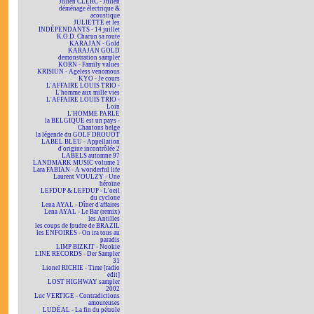
Julien CLERC - Julien
déménage électrique &
acoustique
JULIETTE et les
INDÉPENDANTS - 14 juillet
K.O.D. Chacun sa route
KARAJAN - Gold
KARAJAN GOLD
demonstration sampler
KORN - Family values
KRISIUN - Ageless venomous
KYO - Je cours
L'AFFAIRE LOUIS TRIO -
L'homme aux mille vies
L'AFFAIRE LOUIS TRIO -
Loin
L'HOMME PARLE
la BELGIQUE est un pays -
Chantons belge
la légende du GOLF DROUOT
LABEL BLEU - Appellation
d'origine incontrôlée 2
LABELS automne 97
LANDMARK MUSIC volume 1
Lara FABIAN - A wonderful life
Laurent VOULZY - Une
héroïne
LEFDUP & LEFDUP - L'oeil
du cyclone
Lena AYAL - Dîner d'affaires
Lena AYAL - Le Bar (remix)
les Antilles
les coups de foudre de BRAZIL
les ENFOIRÉS - On ira tous au
paradis
LIMP BIZKIT - Nookie
LINE RECORDS - Der Sampler
31
Lionel RICHIE - Time [radio
edit]
LOST HIGHWAY sampler
2002
Luc VERTIGE - Contradictions
amoureuses
LUDÉAL - La fin du pétrole