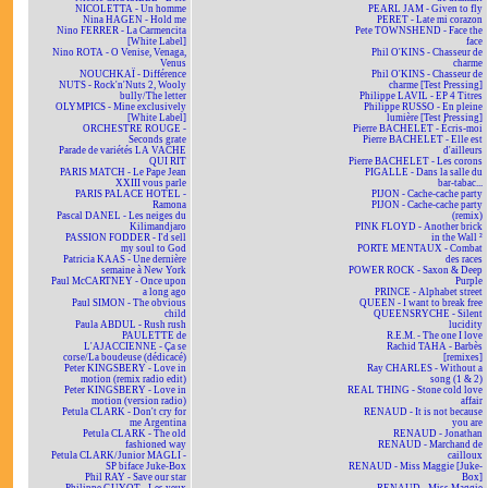
NICOLETTA - Un homme
PEARL JAM - Given to fly
Nina HAGEN - Hold me
PERET - Late mi corazon
Nino FERRER - La Carmencita
Pete TOWNSHEND - Face the
[White Label]
face
Nino ROTA - O Venise, Venaga,
Phil O'KINS - Chasseur de
Venus
charme
NOUCHKAÏ - Différence
Phil O'KINS - Chasseur de
NUTS - Rock'n'Nuts 2, Wooly
charme [Test Pressing]
bully/The letter
Philippe LAVIL - EP 4 Titres
OLYMPICS - Mine exclusively
Philippe RUSSO - En pleine
[White Label]
lumière [Test Pressing]
ORCHESTRE ROUGE -
Pierre BACHELET - Écris-moi
Seconds grate
Pierre BACHELET - Elle est
Parade de variétés LA VACHE
d'ailleurs
QUI RIT
Pierre BACHELET - Les corons
PARIS MATCH - Le Pape Jean
PIGALLE - Dans la salle du
XXIII vous parle
bar-tabac...
PARIS PALACE HOTEL -
PIJON - Cache-cache party
Ramona
PIJON - Cache-cache party
Pascal DANEL - Les neiges du
(remix)
Kilimandjaro
PINK FLOYD - Another brick
PASSION FODDER - I'd sell
in the Wall ²
my soul to God
PORTE MENTAUX - Combat
Patricia KAAS - Une dernière
des races
semaine à New York
POWER ROCK - Saxon & Deep
Paul McCARTNEY - Once upon
Purple
a long ago
PRINCE - Alphabet street
Paul SIMON - The obvious
QUEEN - I want to break free
child
QUEENSRYCHE - Silent
Paula ABDUL - Rush rush
lucidity
PAULETTE de
R.E.M. - The one I love
L'AJACCIENNE - Ça se
Rachid TAHA - Barbès
corse/La boudeuse (dédicacé)
[remixes]
Peter KINGSBERY - Love in
Ray CHARLES - Without a
motion (remix radio edit)
song (1 & 2)
Peter KINGSBERY - Love in
REAL THING - Stone cold love
motion (version radio)
affair
Petula CLARK - Don't cry for
RENAUD - It is not because
me Argentina
you are
Petula CLARK - The old
RENAUD - Jonathan
fashioned way
RENAUD - Marchand de
Petula CLARK/Junior MAGLI -
cailloux
SP biface Juke-Box
RENAUD - Miss Maggie [Juke-
Phil RAY - Save our star
Box]