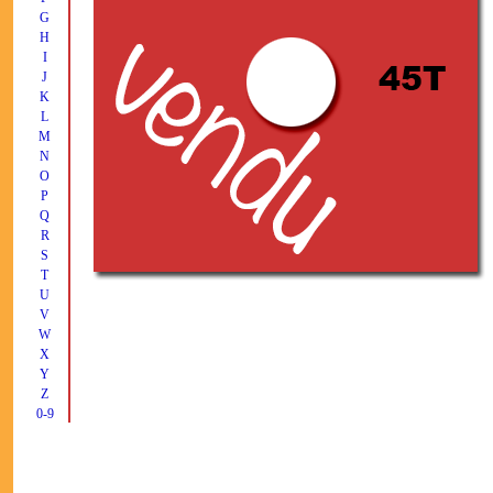
G
H
I
J
K
L
M
N
O
P
Q
R
S
T
U
V
W
X
Y
Z
0-9