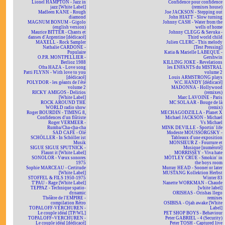
Lionel HAMPTON - Jazz in
Confidence pour confidence
jazz [White Label]
(remixes house)
Madleen KANE - Rough
Joe JACKSON - Stepping out
diamond
John HIATT - Slow turning
MAGNUM BONUM - Gigolo
Johnny CASH - Water from the
(english version)
wells of home
Maurice BITTER - Chants et
Johnny CLEGG & Savuka -
danses d'Argentine [dédicacé]
Third world child
MAXELL - Rock Sampler
Julien CLERC - This melody
Nathalie CARDONE -
[Test Pressing]
Populaire
Katia & Marielle LABEQUE -
O.P.R. MONTPELLIER -
Gershwin
Berlioz 1988
KILLING JOKE - Revelations
Ofra HAZA - Love song
les ENFANTS du MISTRAL
Patti FLYNN - With love to you
volume 2
[dédicacé]
Louis ARMSTRONG plays
POLYDOR - les géants de l'été
W.C. HANDY [dédicacé]
volume 2
MADONNA - Hollywood
RICKY AMIGOS - Delirios
(remixes)
[White Label]
Marc LAVOINE - Paris
ROCK AROUND THE
MC SOLAAR - Bouge de là
WORLD radio show
(remix)
Roger BOURDIN - TIMING 8,
MECHAGODZILLA - Planet X
Confidences d'un flûtiste
Michael JACKSON - Michael
Roger VERMEER -
Vs Michael
Rumba/Cha-cha-cha
MINK DEVILLE - Sportin' life
SAD CAFÉ - Olé
Modeste MOUSSORGSKY -
SCHÖLLER - In Schöller ist
Tableaux d'une exposition
Musik
MONSIEUR Z - Fourrure et
SIGUE SIGUE SPUTNICK -
Musique [numéroté]
Flaunt it [White Label]
MORRISSEY - Viva hate
SONOLOR - Vœux sonores
MÖTLEY CRÜE - Smokin' in
1975
the boys room
Sophie MARCEAU - Certitude
Murray HEAD - Sooner or later
[White Label]
MUSTANG Kollektion Herbst
STOFFEL & FILS 1950-1975
Winter 83
T'PAU - Rage [White Label]
Nanette WORKMAN - Chaude
TEPPAZ - Technique spatio-
[white label]
dynamic
ORISHAS - Orishas llego
Théâtre de l'EMPIRE -
remixes
compilation Rétro
OSIBISA - Ojah awake [White
TOPALOFF-VERCHUREN -
Label]
Le couple idéal [TP/WL]
PET SHOP BOYS - Behaviour
TOPALOFF~VERCHUREN -
Peter GABRIEL - 4 (Security)
Le couple idéal [dédicacé]
Peter TOSH - Captured live