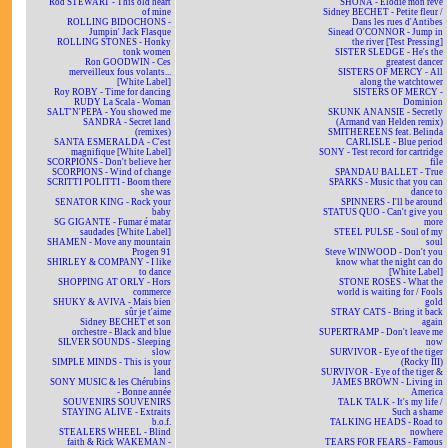
Rod STEWART - This old heart
SHONA - Elodie mon rêve
of mine
Sidney BECHET - Petite fleur /
ROLLING BIDOCHONS -
Dans les rues d'Antibes
Jumpin' Jack Flasque
Sinead O'CONNOR - Jump in
ROLLING STONES - Honky
the river [Test Pressing]
tonk women
SISTER SLEDGE - He's the
Ron GOODWIN - Ces
greatest dancer
merveilleux fous volants...
SISTERS OF MERCY - All
[White Label]
along the watchtower
Roy ROBY - Time for dancing
SISTERS OF MERCY -
RUDY La Scala - Woman
Dominion
SALT'N'PEPA - You showed me
SKUNK ANANSIE - Secretly
SANDRA - Secret land
(Armand van Helden remix)
(remixes)
SMITHEREENS feat. Belinda
SANTA ESMERALDA - C'est
CARLISLE - Blue period
magnifique [White Label]
SONY - Test record for cartridge
SCORPIONS - Don't believe her
file
SCORPIONS - Wind of change
SPANDAU BALLET - True
SCRITTI POLITTI - Boom there
SPARKS - Music that you can
she was
dance to
SENATOR KING - Rock your
SPINNERS - I'll be around
baby
STATUS QUO - Can't give you
SG GIGANTE - Fumar é matar
more
saudades [White Label]
STEEL PULSE - Soul of my
SHAMEN - Move any mountain
soul
Progen 91
Steve WINWOOD - Don't you
SHIRLEY & COMPANY - I like
know what the night can do
to dance
[White Label]
SHOPPING AT ORLY - Hors
STONE ROSES - What the
commerce
world is waiting for / Fools
SHUKY & AVIVA - Mais bien
gold
sûr je t'aime
STRAY CATS - Bring it back
Sidney BECHET et son
again
orchestre - Black and blue
SUPERTRAMP - Don't leave me
SILVER SOUNDS - Sleeping
now
slow
SURVIVOR - Eye of the tiger
SIMPLE MINDS - This is your
(Rocky III)
land
SURVIVOR - Eye of the tiger &
SONY MUSIC & les Chérubins
JAMES BROWN - Living in
- Bonne année
America
SOUVENIRS SOUVENIRS
TALK TALK - It's my life /
STAYING ALIVE - Extraits
Such a shame
b.o.f.
TALKING HEADS - Road to
STEALERS WHEEL - Blind
nowhere
faith & Rick WAKEMAN -
TEARS FOR FEARS - Famous