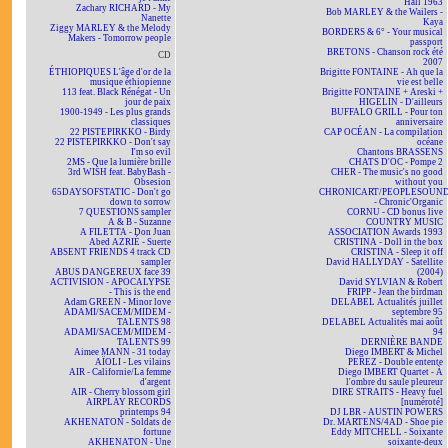
Hall 1963
Zachary RICHARD - My
Bob MARLEY & the Wailers -
Nanette
Kaya
Ziggy MARLEY & the Melody
BORDERS & 6° - Your musical
Makers - Tomorrow people
passport
BRETONS - Chanson rock été
CD
2007
ÉTHIOPIQUES L'âge d'or de la
Brigitte FONTAINE - Ah que la
musique éthiopienne
vie est belle
113 feat. Black Rénégat - Un
Brigitte FONTAINE + Areski +
jour de paix
HIGELIN - D'ailleurs
1900-1949 - Les plus grands
BUFFALO GRILL - Pour ton
classiques
anniversaire
22 PISTEPIRKKO - Birdy
CAP OCÉAN - La compilation
22 PISTEPIRKKO - Don't say
océane
I'm so evil
Chantons BRASSENS
2MS - Que la lumière brille
CHATS D'OC - Pompe 2
3rd WISH feat. BabyBash -
CHER - The music's no good
Obsesion
without you
65DAYSOFSTATIC - Don't go
CHRONICART/PEOPLESOUN
down to sorrow
- Chronic'Organic
7 QUESTIONS sampler
CORNU - CD bonus live
A & B - Suzanne
COUNTRY MUSIC
A FILETTA - Don Juan
ASSOCIATION Awards 1993
Abed AZRIÉ - Suerte
CRISTINA - Doll in the box
ABSENT FRIENDS 4 track CD
CRISTINA - Sleep it off
sampler
David HALLYDAY - Satellite
ABUS DANGEREUX face 39
(2004)
ACTIVISION - APOCALYPSE
David SYLVIAN & Robert
- This is the end
FRIPP - Jean the birdman
Adam GREEN - Minor love
DELABEL Actualités juillet
ADAMI/SACEM/MIDEM -
septembre 95
TALENTS 98
DELABEL Actualités mai août
ADAMI/SACEM/MIDEM -
94
TALENTS 99
DERNIÈRE BANDE
Aimee MANN - 31 today
Diego IMBERT & Michel
AÏOLI - Les vilains
PEREZ - Double entente
AIR - Californie/La femme
Diego IMBERT Quartet - À
d'argent
l'ombre du saule pleureur
AIR - Cherry blossom girl
DIRE STRAITS - Heavy fuel
AIRPLAY RECORDS
[numéroté]
printemps 94
DJ LBR - AUSTIN POWERS
AKHENATON - Soldats de
Dr. MARTENS/4AD - Shoe pie
fortune
Eddy MITCHELL - Soixante
AKHENATON - Une
soixante-deux