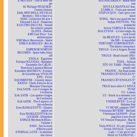
E-MOTION - This is how we
SOUNDGARDEN - Black hole
are
sun
éd. Philippe PICQUIER -
SOUS LE MANTEAU feat.
Contes chinois
ZAMBLA - J'suis pas rassuré
Eddy MITCHELL/NEVILLE
STATUS QUO - Can't give you
Brothers - Tell it like it is
more
EDEL Collection 96 acte 1
STING - She's too good for me
Edouard LALO - Namouna
Sufjan STEVENS - The
ELECTRO DELUXE - Sound
avalanche
for eclectic people
Sylvie VARTAN & Johnny
ELISTA - Debout
HALLYDAY - Le bon temps du
EMI Cool Price - Les
rock'n'roll
authentiques
the BEATLES - Love me do
EMI Music Ressources - Smile
the DØ - A mouthful
EMILE & IMAGES - Rio de
THIEVERY CORPORATION -
Janvier
The mirror conspiracy
EMPEROR NORTON
THUGS - Live à Angers février
RECORDS - Space baby blast
1996
off
THUGS - Road closed 1983-
ENOLA - Figurines
1999
Enrique IGLESIAS - Bailamos
TOOL - Schism
Ensemble De CÆLIS -
TÔT OU TARD - Plutôt tôt,
Direction Laurence Brisset
plutôt tard
Ensemble MATHEUS - Extraits
TRAFFIC - Far from home
de Griselda par VIVALDI
TRANSES CÉVENOLES N°
EPIC - Focus
17
EQUIMINTHE - Country music
TRANSES CÉVENOLES N°
ERATO - Chefs d'œuvre de la
18
Musique Classique
TRAX hors série # 5 NINJA
Erik SATIE - Les 4 visages de
TUNE
l'orchestre
U2 - Lemon
Erik SATIE - Les quatre visages
U2 - Stuck in a moment you
de l'orchestre
can't get out of
Erik SATIE - The 4 aspects of
UNDER BYEN - Live @
the orchestra
Haldern Pop
Eros RAMAZZOTTI - Quanto
V2 MUSIC sampler 1997
amore sei
Véronique RIVIÈRE - Michaël
Eros RAMAZZOTTI & Joe
Véronique SANSON - D'un
COCKER - Difendero
papillon à une étoile
ESPACE Rhythm & Blues -
VF-Version Française - Rap &
Volume 2
Groove
ESSO - Sur la route
Viola WILLS - It's my pleasure
d'Hollywood
Vivien SAVAGE - La p'tite
ETERNAL LOVE - le meilleur
Lady + C'est qu'le vent
des slows
Weird Al YANKOVIC -