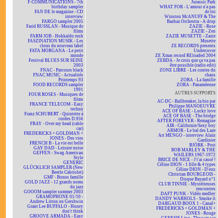
F-COMMUNICATIONS - 7th
Jurassic Park
birthday sampler
WHAT FOR - L'amour n'a pas
FAN DE le magazine - CD
de loi
interview
Winston McANUFF & The
FARGO sampler 2005
Bazbaz Orchestra - A drop
Farid RUSSLAN - Musique de
ZAZIE - Rose
films
ZAZIE - Zen
FARM JOB - Hokkaïdo rush
ZAZIE MUSETTE - Zazie
FASZINATION MUSIK - Les
Musette
clous du nouveau label
ZE RECORDS presents
FATA MORGANA - Le petit
Undercover
monde
ZE Xmas record REloaded 2004
Festival BLUES SUR SEINE
ZEBDA - Je crois que ça va pas
2003
être possible (radio edit)
FNAC - Parcours black
ZONE LIBRE - Les contes du
FNAC MUSIC - Actualités
chaos
Printemps 93
ZORA - La famille
FOOD RECORDS sampler
ZORA - Panaméenne
1991
AUTRES SUPPORTS
FOUR ROSES - Musiques de
films
AC-DC - Ballbreaker, la bio par
FRANCE TELECOM - Easy
Philippe MANOEUVRE
techno
ACE OF BASE - Lucky love
Franz SCHUBERT - Quintette à
ACE OF BASE - The bridge
cordes D.956
AFTER FOREVER - Remagine
FRAY - Over my head (cable
AIR - Californie/Sexy boy
car)
ARMOR - Le bal des Laze
FREDERICKS + GOLDMAN +
Art MENGO - interview Alain
JONES - Des vies
Gardinier
FRENCH B - La vie est belle
BJÖRK - Post
GAY DAD - Leisure noise
BOB MARLEY & THE
GEFFEN - Swag American
WAILERS 1967-1972
Style
BRICE DE NICE - J't'ai cassé !
GENERIC
Céline DION - 1 fille & 4 types
GLÜCKLICH SAMPLER (New
Céline DION - D'eux
Beetle Cabriolet)
Christian BOURGEOIS -
GMF - Bonus famille
Disque Bayard n°1
GOLD JAZZ - 12 grands noms
CLUB TINNIE - Mystérieuses
du jazz
rencontres
GOOOM sampler summer 2003
DAFT PUNK - Vidéo medley
GRAMOPHONE 01/10 -
DANDY WARHOLS - Smoke it
Andrew Litton on Gershwin
DARGAUD BOOX 1 - Canal+
Grant Lee BUFFALO - Honey
FREDERICKS + GOLDMAN +
don't think
JONES - Rouge
GROOVE ARMADA - Easy