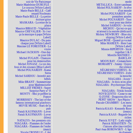
soir de Vie Parisienne
mode
Marie-Madeleine DURUFLÉ -
METALLICA - Enter sandman
Le coucou [White Label]
Michel POLNAREFF - Je rêve
Marie-Paule BELLE - Café
d'un monde
renard/Nosferatu
Michel POLNAREFF - Les
Marie-Paule BELLE - La petite
premières années
écriture grise
Michel POLNAREFF - Tout
MASKARA - La reine de la
tout pour ma chérie
playa
Michel SARDOU - Je vole
Maurice BIRAUD - Végétaline
MICHOU - Qu'est-ce qui
Maurice CHEVALIER - Si c'est
m'attend à la rentrée (dédicacé)
ça la musique à papa [White
Mickey NEWBURY - Blue sky
Label]
shining [White Label]
Maurice DULAC - Du pain
Miguel BOSÉ - Quand ça va mal
chaque jour [White Label]
Mike MAREEN - Here I am
Maxime LE FORESTIER - La
[White Label]
visite
Minnie RIPERTON - Stick
Michael JACKSON - One day
together 1 & 2
in your life
Mireille MATHIEU -
Michel FUGAIN - Chanson
BARCLAY
pour les demoiselles
MOON RAY - Comanchero
Michel JONASZ - Le roi des
MORIARTY - Jimmy / Enjoy
fous et des oiseaux [Blue Label]
the silence
Michel POLNAREFF - Kama
NÉGRESSES VERTES - IL
Sutra
NÉGRESSES VERTES - Zobi
Michel SARDOU - Interdit aux
la mouche
bébés
NIAGARA - Assez !
Mike BRANT - Summertime
NIAGARA - Je dois m'en aller
pour Mademoiselle
NIAGARA - Psychotrope [Test
MILLIAT FRÈRES - Super
Pressing]
Surprise Party n° 8
NIAGARA - Tchiki boum
MONTY - Moi je préfère la
NOVECENTO - Come to me
France
O-ZONE - Dragostea din teï
MORRISSEY - The last of the
PÉPIT' SHOW - Aye Pépito !
famous international playboys
Pascale CHAMBRY - Les mots
MOVIE MUSIC - Stars de la
du jour
pub
Patricia KAAS - Kennedy Rose
Natali KAUFMANN - Lover
(remix)
Natali KAUFMANN - Lover
Patricia KAAS - Regarde les
(bleu)
riches
NATALYS - Ses premiers cris
Patrick JUVET - Lady night
NIAGARA - Flammes de l'enfer
Patrick SÉBASTIEN - Tu
NIAGARA - Flammes de l'enfer
t'laisses aller (ma vieille)
(maxi)
Paul-Jean BOROWSKY - L'âge
Nicole CROISILLE - L'été
de diamant