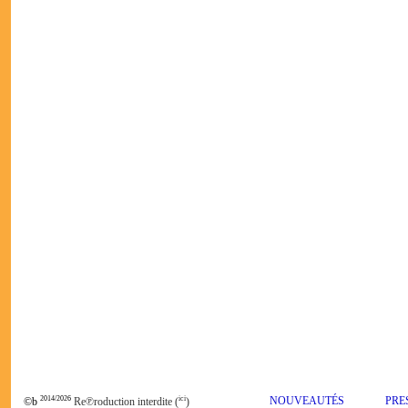
2014/2026
ici
NOUVEAUTÉS
PRE
©b
Re℗roduction interdite (
)