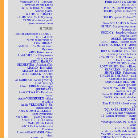
Victoria PARRY - Love and
Philip OAKEY & Giorgio
devotion [White Label]
MORODER
WESTBOUND SOUND -
PHILIPS - Promo Promo 74
Sampler promo
PHILIPS Spécial Club été 76
WYOMING TRAVEL
vol.1
COMMISSION - In Wyoming
PHILIPS Spécial Club été 78
YANN - Continent perdu
vol. 2
(continue continue)
Pierre SCHAEFFER & Pierre
HENRY - Symphonie pour un
45 TOURS
homme seul
PRODIGY - Speedway (theme
Éditions musicales LEBRIOT -
from Fastlane)
MIDEM 1970
QUEEN - Live magic
20ème anniversaire de
REAL THING - Boogie down
CONFORAMA
RITA MITSOUKO n°1 - Marcia
5000 VOLTS - Motion man /
baila / Hip kit
Bye love
RITA MITSOUKO n°2 - C'est
ABC - Poison arrow
comme ça / Y'a d'la haine
Abdel DJELIL - Elle passe sa
RITA MITSOUKO n°3 - Andy /
vie en voyage
Les histoires d'A
ABDUL HASSAN
ROXY MUSIC - Avalon
ORCHESTRA - Arabian affair
ROXY MUSIC - Flesh + Blood
ADAMO - Inch'Allah
SHAKATAK - Night birds
ADAMO - Le carosse d'or
SIMPLY RED - Fairground
AFTERSHOCK - Always
SINGIN' IN THE RAIN - b.o.f.
thinking
Chantons sous la pluie
Al JARREAU - Never givin' up
Sophie ELLIS-BEXTOR -
[Test Pressing]
Mixed up world
Alain TURBAN - Mystique
Steve WINWOOD - Talking
[DÉDICACÉ]
back to the night
Amii STEWART - Knock on
Stevie WONDER - Coldchill
wood
TAXXI - Sex and suburban
André VERCHUREN - Alma
suicide
española
Tina TURNER - Break every
André VERCHUREN - Un
rule
certain frisson
TOURNÉE d'ENFOIRÉS -
Andy & David WILLIAMS -
C'est des mecs y chantent
What's your name
U2 - Lemon (Perfecto + Trance
Ann SOREL - Quand j'ai si mal
Mix)
Annie CORDY - Le rock à
Véronique SANSON - Moi, le
Médor [White Label]
venin
ANTAR - Les Fables de la
VIRGIN - Club 82
Fontaine
VIRGIN - les Must de l'été 86
Antoine GIACOMONI - Vieni
YAZOO - Don't go (re-mixes)
vieni
YOUNG MICHELIN - Je suis