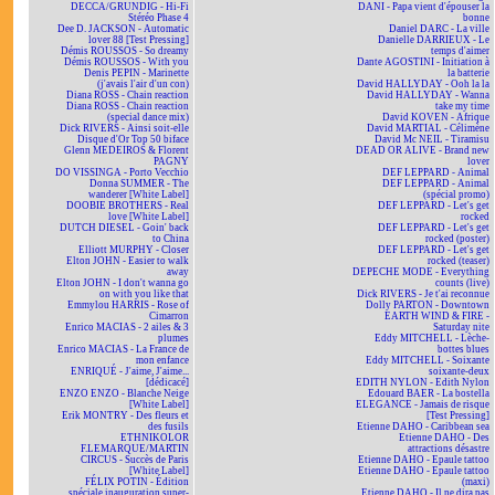
DECCA/GRUNDIG - Hi-Fi
DANI - Papa vient d'épouser la
Stéréo Phase 4
bonne
Dee D. JACKSON - Automatic
Daniel DARC - La ville
lover 88 [Test Pressing]
Danielle DARRIEUX - Le
Démis ROUSSOS - So dreamy
temps d'aimer
Démis ROUSSOS - With you
Dante AGOSTINI - Initiation à
Denis PEPIN - Marinette
la batterie
(j'avais l'air d'un con)
David HALLYDAY - Ooh la la
Diana ROSS - Chain reaction
David HALLYDAY - Wanna
Diana ROSS - Chain reaction
take my time
(special dance mix)
David KOVEN - Afrique
Dick RIVERS - Ainsi soit-elle
David MARTIAL - Célimène
Disque d'Or Top 50 biface
David Mc NEIL - Tiramisu
Glenn MEDEIROS & Florent
DEAD OR ALIVE - Brand new
PAGNY
lover
DO VISSINGA - Porto Vecchio
DEF LEPPARD - Animal
Donna SUMMER - The
DEF LEPPARD - Animal
wanderer [White Label]
(spécial promo)
DOOBIE BROTHERS - Real
DEF LEPPARD - Let's get
love [White Label]
rocked
DUTCH DIESEL - Goin' back
DEF LEPPARD - Let's get
to China
rocked (poster)
Elliott MURPHY - Closer
DEF LEPPARD - Let's get
Elton JOHN - Easier to walk
rocked (teaser)
away
DEPECHE MODE - Everything
Elton JOHN - I don't wanna go
counts (live)
on with you like that
Dick RIVERS - Je t'ai reconnue
Emmylou HARRIS - Rose of
Dolly PARTON - Downtown
Cimarron
EARTH WIND & FIRE -
Enrico MACIAS - 2 ailes & 3
Saturday nite
plumes
Eddy MITCHELL - Lèche-
Enrico MACIAS - La France de
bottes blues
mon enfance
Eddy MITCHELL - Soixante
ENRIQUÉ - J'aime, J'aime...
soixante-deux
[dédicacé]
EDITH NYLON - Edith Nylon
ENZO ENZO - Blanche Neige
Edouard BAER - La bostella
[White Label]
ELEGANCE - Jamais de risque
Erik MONTRY - Des fleurs et
[Test Pressing]
des fusils
Etienne DAHO - Caribbean sea
ETHNIKOLOR
Etienne DAHO - Des
F.LEMARQUE/MARTIN
attractions désastre
CIRCUS - Succès de Paris
Etienne DAHO - Epaule tattoo
[White Label]
Etienne DAHO - Epaule tattoo
FÉLIX POTIN - Édition
(maxi)
spéciale inauguration super-
Etienne DAHO - Il ne dira pas