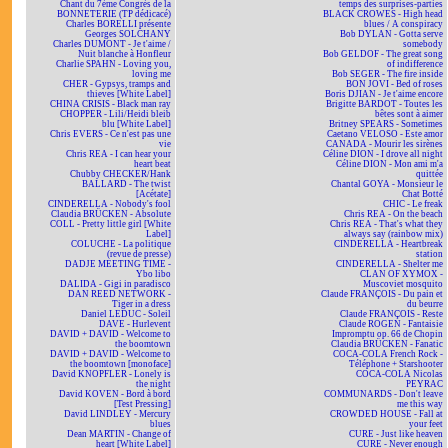
Chant du 7ème Congrès de la
temps des surprises-parties
BONNETERIE (TP dédicacé)
BLACK CROWES - High head
Charles BORELLI présente
blues / A conspiracy
Georges SOLCHANY
Bob DYLAN - Gotta serve
Charles DUMONT - Je t'aime /
somebody
Nuit blanche à Honfleur
Bob GELDOF - The great song
Charlie SPAHN - Loving you,
of indifference
loving me
Bob SEGER - The fire inside
CHER - Gypsys, tramps and
BON JOVI - Bed of roses
thieves [White Label]
Boris DJIAN - Je t'aime encore
CHINA CRISIS - Black man ray
Brigitte BARDOT - Toutes les
CHOPPER - Lili/Heidi bleib
bêtes sont à aimer
blu [White Label]
Britney SPEARS - Sometimes
Chris EVERS - Ce n'est pas une
Caetano VELOSO - Este amor
vie
CANADA - Mourir les sirènes
Chris REA - I can hear your
Céline DION - I drove all night
heart beat
Céline DION - Mon ami m'a
Chubby CHECKER/Hank
quittée
BALLARD - The twist
Chantal GOYA - Monsieur le
[Acétate]
Chat Botté
CINDERELLA - Nobody's fool
CHIC - Le freak
Claudia BRÜCKEN - Absolute
Chris REA - On the beach
COLL - Pretty little girl [White
Chris REA - That's what they
Label]
always say (rainbow mix)
COLUCHE - La politique
CINDERELLA - Heartbreak
(revue de presse)
station
DADJE MEETING TIME -
CINDERELLA - Shelter me
Ybo libo
CLAN OF XYMOX -
DALIDA - Gigi in paradisco
Muscoviet mosquito
DAN REED NETWORK -
Claude FRANÇOIS - Du pain et
Tiger in a dress
du beurre
Daniel LEDUC - Soleil
Claude FRANÇOIS - Reste
DAVE - Hurlevent
Claude ROGEN - Fantaisie
DAVID + DAVID - Welcome to
Impromptu op. 66 de Chopin
the boomtown
Claudia BRÜCKEN - Fanatic
DAVID + DAVID - Welcome to
COCA-COLA French Rock -
the boomtown [monoface]
Téléphone + Starshooter
David KNOPFLER - Lonely is
COCA-COLA Nicolas
the night
PEYRAC
David KOVEN - Bord à bord
COMMUNARDS - Don't leave
[Test Pressing]
me this way
David LINDLEY - Mercury
CROWDED HOUSE - Fall at
blues
your feet
Dean MARTIN - Change of
CURE - Just like heaven
heart [White Label]
CURE - Never enough