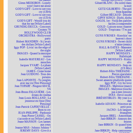
the market
George MICHAEL - Older
Glenn MEDEIROS - Lonely
Gérard BLANC - Du soleil dans
won't leave me alone
la nuit
GOD'S GIFT - Love to see you
GETZ/GILBERTO - The girl
cry (1304)
from Ipanema
GOD'S GIFT - Love to see you
Gilbert BÉCAUD - Désirée
cry (1314)
GIPSY KINGS - Djobi, djoba
GOD'S GIFT - Would you do
GOGOL 1er - Voilà des paroles
that for me [White Label]
faciles à comprendre
GRUNDIG/DECCA - Concours
GOLD - Laissez-nous chanter
Cosmos 70
GOLD - Tropicana / T'es pas
HOLLYWOOD CLUB
fou
ORCHESTRA - Hollywood
GUNS N'ROSES - Knockin' on
party
heaven's door
Hubert MANDRIN - Si j'avais
GUNS N'ROSES - Sweet child
des dollars [White Label]
o'mine (remix)
Iggy POP - Livin' on the edge of
HALL & OATES - Maneater
the night
[White Label]
IMAGES - Quand la musique
HAPPY MONDAYS -
tourne
Hallelujah
Isabelle MAYEREAU - Les
HAPPY MONDAYS - Kinky
mouches
afro
Jacques YVART - Le phare
HAPPY MONDAYS - Step on
[White Label]
(US Mix)
JAMES - Come home
Hubert-Félix THIÉFAINE -
Jean GUIDONI - Tous des
Precox ejaculator
putains
Hubert-Félix THIÉFAINE -
Jean LAPOINTE - Tu jongles
Sweet amanite phalloïde queen
avec ma vie [Test Pressing]
Iggy POP - Cry for love
Jean TOPART - Peugeot 604 SL
IMAGES - Maîtresse (maxi)
V6
IMAGES - Maîtresse (touche
Jean-Bruno FALGUIÈRE - Les
pas à mes tresses)
écrans de cinéma
INXS - Devil inside
Jean-Louis ROLLAND - La
IRRÉSISTIBLES - My year is a
jeunesse est finie [Test
day
Pressing]
Isabelle ADJANI - Princesse au
Jean-Patrick CAPDEVIELLE -
petit pois
Born to cry
JACNO - Les langues
JEAN-PHILIPPE - Pardonne
étrangères
Jean-Pierre CASSEL - On
Jacques BREL - Amsterdam
s'accorde et on [White Label]
Jane BIRKIN - Amours des
Jeane MANSON - Les larmes
feintes
aux yeux
Jane BIRKIN - Et quand bien
Jeanne MAS - Johnny Johnny ²
même
JEREMY DAYS - Give it a
Jane BIRKIN - Help camionneur