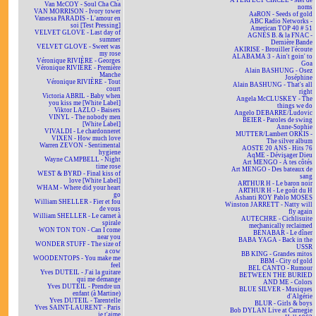
A PERFECT CIRCLE - Mer de
Van McCOY - Soul Cha Cha
noms
VAN MORRISON - Ivory tower
AaRON - Seeds of gold
Vanessa PARADIS - L'amour en
ABC Radio Networks -
soi [Test Pressing]
American TOP 40 # 51
VELVET GLOVE - Last day of
AGNÈS B. & la FNAC -
summer
Dernière Bande
VELVET GLOVE - Sweet was
AKIRISE - Brouiller l'écoute
my rose
ALABAMA 3 - Ain't goin' to
Véronique RIVIÈRE - Georges
Goa
Véronique RIVIÈRE - Première
Alain BASHUNG - Osez
Manche
Joséphine
Véronique RIVIÈRE - Tout
Alain BASHUNG - That's all
court
right
Victoria ABRIL - Baby when
Angela McCLUSKEY - The
you kiss me [White Label]
things we do
Viktor LAZLO - Baisers
Angelo DEBARRE/Ludovic
VINYL - The nobody men
BEIER - Paroles de swing
[White Label]
Anne-Sophie
VIVALDI - Le chardonneret
MUTTER/Lambert ORKIS -
VIXEN - How much love
The silver album
Warren ZEVON - Sentimental
AOSTE 20 ANS - Hits 76
hygiene
AqME - Dévisager Dieu
Wayne CAMPBELL - Night
Art MENGO - À tes côtés
time rose
Art MENGO - Des bateaux de
WEST & BYRD - Final kiss of
sang
love [White Label]
ARTHUR H - Le baron noir
WHAM - Where did your heart
ARTHUR H - Le goût du H
go
Ashanti ROY Pablo MOSES
William SHELLER - Fier et fou
Winston JARRETT - Natty will
de vous
fly again
William SHELLER - Le carnet à
AUTECHRE - Cichlisuite
spirale
mechanically reclaimed
WON TON TON - Can I come
BÉNABAR - Le dîner
near you
BABA YAGA - Back in the
WONDER STUFF - The size of
USSR
a cow
BB KING - Grandes mitos
WOODENTOPS - You make me
BBM - City of gold
feel
BEL CANTO - Rumour
Yves DUTEIL - J'ai la guitare
BETWEEN THE BURIED
qui me démange
AND ME - Colors
Yves DUTEIL - Prendre un
BLUE SILVER - Musiques
enfant (à Martine)
d'Algérie
Yves DUTEIL - Tarentelle
BLUR - Girls & boys
Yves SAINT-LAURENT - Paris
Bob DYLAN Live at Carnegie
je t'aime