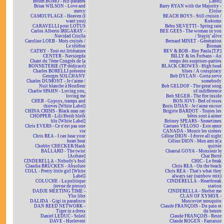
Boum BOMO - Hit-parades
Label]
Brian WILSON - Love and
Barry RYAN with the Majority -
mercy
Eloïse
CAMOUFLAGE - Heaven (I
BEACH BOYS - Still cruisin /
want you)
Kokomo
CARAVELLI pour LOTUS
Bebu SILVETTI - Spring rain
Carlos Alberto IRIGARAY -
BEE GEES - The woman in you
Navidad Criolla
/ Stayin' alive
Caroline LOEB - Mots croisés /
Bernard MINET - Génération
Le téléfon
Bioman
CATHY - Tout est littérature
BEV & BOB - Hey Paula [T.P.]
CENTER - Navsiegda
BILLY & les Forbans - Au
Chant du 7ème Congrès de la
temps des surprises-parties
BONNETERIE (TP dédicacé)
BLACK CROWES - High head
Charles BORELLI présente
blues / A conspiracy
Georges SOLCHANY
Bob DYLAN - Gotta serve
Charles DUMONT - Je t'aime /
somebody
Nuit blanche à Honfleur
Bob GELDOF - The great song
Charlie SPAHN - Loving you,
of indifference
loving me
Bob SEGER - The fire inside
CHER - Gypsys, tramps and
BON JOVI - Bed of roses
thieves [White Label]
Boris DJIAN - Je t'aime encore
CHINA CRISIS - Black man ray
Brigitte BARDOT - Toutes les
CHOPPER - Lili/Heidi bleib
bêtes sont à aimer
blu [White Label]
Britney SPEARS - Sometimes
Chris EVERS - Ce n'est pas une
Caetano VELOSO - Este amor
vie
CANADA - Mourir les sirènes
Chris REA - I can hear your
Céline DION - I drove all night
heart beat
Céline DION - Mon ami m'a
Chubby CHECKER/Hank
quittée
BALLARD - The twist
Chantal GOYA - Monsieur le
[Acétate]
Chat Botté
CINDERELLA - Nobody's fool
CHIC - Le freak
Claudia BRÜCKEN - Absolute
Chris REA - On the beach
COLL - Pretty little girl [White
Chris REA - That's what they
Label]
always say (rainbow mix)
COLUCHE - La politique
CINDERELLA - Heartbreak
(revue de presse)
station
DADJE MEETING TIME -
CINDERELLA - Shelter me
Ybo libo
CLAN OF XYMOX -
DALIDA - Gigi in paradisco
Muscoviet mosquito
DAN REED NETWORK -
Claude FRANÇOIS - Du pain et
Tiger in a dress
du beurre
Daniel LEDUC - Soleil
Claude FRANÇOIS - Reste
DAVE - Hurlevent
Claude ROGEN - Fantaisie