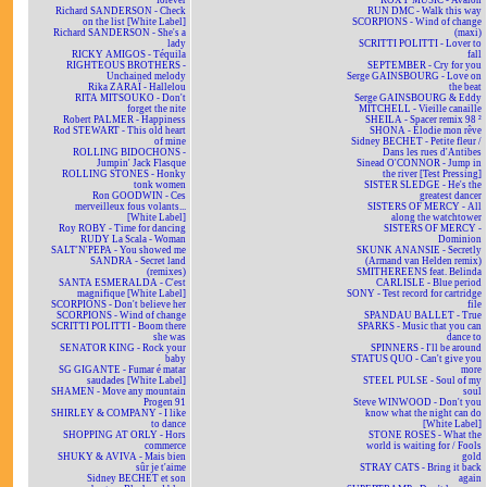
forever
ROXY MUSIC - Avalon
Richard SANDERSON - Check
RUN DMC - Walk this way
on the list [White Label]
SCORPIONS - Wind of change
Richard SANDERSON - She's a
(maxi)
lady
SCRITTI POLITTI - Lover to
RICKY AMIGOS - Téquila
fall
RIGHTEOUS BROTHERS -
SEPTEMBER - Cry for you
Unchained melody
Serge GAINSBOURG - Love on
Rika ZARAÏ - Hallelou
the beat
RITA MITSOUKO - Don't
Serge GAINSBOURG & Eddy
forget the nite
MITCHELL - Vieille canaille
Robert PALMER - Happiness
SHEILA - Spacer remix 98 ²
Rod STEWART - This old heart
SHONA - Elodie mon rêve
of mine
Sidney BECHET - Petite fleur /
ROLLING BIDOCHONS -
Dans les rues d'Antibes
Jumpin' Jack Flasque
Sinead O'CONNOR - Jump in
ROLLING STONES - Honky
the river [Test Pressing]
tonk women
SISTER SLEDGE - He's the
Ron GOODWIN - Ces
greatest dancer
merveilleux fous volants...
SISTERS OF MERCY - All
[White Label]
along the watchtower
Roy ROBY - Time for dancing
SISTERS OF MERCY -
RUDY La Scala - Woman
Dominion
SALT'N'PEPA - You showed me
SKUNK ANANSIE - Secretly
SANDRA - Secret land
(Armand van Helden remix)
(remixes)
SMITHEREENS feat. Belinda
SANTA ESMERALDA - C'est
CARLISLE - Blue period
magnifique [White Label]
SONY - Test record for cartridge
SCORPIONS - Don't believe her
file
SCORPIONS - Wind of change
SPANDAU BALLET - True
SCRITTI POLITTI - Boom there
SPARKS - Music that you can
she was
dance to
SENATOR KING - Rock your
SPINNERS - I'll be around
baby
STATUS QUO - Can't give you
SG GIGANTE - Fumar é matar
more
saudades [White Label]
STEEL PULSE - Soul of my
SHAMEN - Move any mountain
soul
Progen 91
Steve WINWOOD - Don't you
SHIRLEY & COMPANY - I like
know what the night can do
to dance
[White Label]
SHOPPING AT ORLY - Hors
STONE ROSES - What the
commerce
world is waiting for / Fools
SHUKY & AVIVA - Mais bien
gold
sûr je t'aime
STRAY CATS - Bring it back
Sidney BECHET et son
again