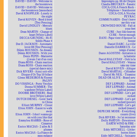
DAVID + DAVID - Welcome to
Impromptu op. 66 de Chopin
the boomtown
Claudia BRÜCKEN - Fanatic
DAVID + DAVID - Welcome to
COCA-COLA French Rock -
the boomtown [monoface]
Téléphone + Starshooter
David KNOPFLER - Lonely is
COCA-COLA Nicolas
the night
PEYRAC
David KOVEN - Bord à bord
COMMUNARDS - Don't leave
[Test Pressing]
me this way
David LINDLEY - Mercury
CROWDED HOUSE - Fall at
blues
your feet
Dean MARTIN - Change of
CURE - Just like heaven
heart [White Label]
CURE - Never enough
DECCA/GRUNDIG - Hi-Fi
DANI - Papa vient d'épouser la
Stéréo Phase 4
bonne
Dee D. JACKSON - Automatic
Daniel DARC - La ville
lover 88 [Test Pressing]
Danielle DARRIEUX - Le
Démis ROUSSOS - So dreamy
temps d'aimer
Démis ROUSSOS - With you
Dante AGOSTINI - Initiation à
Denis PEPIN - Marinette
la batterie
(j'avais l'air d'un con)
David HALLYDAY - Ooh la la
Diana ROSS - Chain reaction
David HALLYDAY - Wanna
Diana ROSS - Chain reaction
take my time
(special dance mix)
David KOVEN - Afrique
Dick RIVERS - Ainsi soit-elle
David MARTIAL - Célimène
Disque d'Or Top 50 biface
David Mc NEIL - Tiramisu
Glenn MEDEIROS & Florent
DEAD OR ALIVE - Brand new
PAGNY
lover
DO VISSINGA - Porto Vecchio
DEF LEPPARD - Animal
Donna SUMMER - The
DEF LEPPARD - Animal
wanderer [White Label]
(spécial promo)
DOOBIE BROTHERS - Real
DEF LEPPARD - Let's get
love [White Label]
rocked
DUTCH DIESEL - Goin' back
DEF LEPPARD - Let's get
to China
rocked (poster)
Elliott MURPHY - Closer
DEF LEPPARD - Let's get
Elton JOHN - Easier to walk
rocked (teaser)
away
DEPECHE MODE - Everything
Elton JOHN - I don't wanna go
counts (live)
on with you like that
Dick RIVERS - Je t'ai reconnue
Emmylou HARRIS - Rose of
Dolly PARTON - Downtown
Cimarron
EARTH WIND & FIRE -
Enrico MACIAS - 2 ailes & 3
Saturday nite
plumes
Eddy MITCHELL - Lèche-
Enrico MACIAS - La France de
bottes blues
mon enfance
Eddy MITCHELL - Soixante