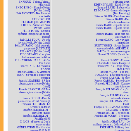
ENRIQUÉ - J'aime, J'aime...
soixante-deux
[dédicacé]
EDITH NYLON - Edith Nylon
ENZO ENZO - Blanche Neige
Edouard BAER - La bostella
[White Label]
ELEGANCE - Jamais de risque
Erik MONTRY - Des fleurs et
[Test Pressing]
des fusils
Etienne DAHO - Caribbean sea
ETHNIKOLOR
Etienne DAHO - Des
F.LEMARQUE/MARTIN
attractions désastre
CIRCUS - Succès de Paris
Etienne DAHO - Epaule tattoo
[White Label]
Etienne DAHO - Epaule tattoo
FÉLIX POTIN - Édition
(maxi)
spéciale inauguration super-
Etienne DAHO - Il ne dira pas
marché
[White Label]
FAMILLE FOUX - Un très
Etienne DAHO - Les voyages
joyeux Noël... [White Label]
immobiles
Félix FAIRANO - Moi je n'suis
EURYTHMICS - Sweet dreams
pas pressé [ACÉTATE]
(are made of this) REMIX 91
FFF - AC² N [White Label]
FARID - Un amour montagne
FIDO STEAKY - Les plus
Florent PAGNY - Ça fait des
belles musiques de films
nuits
FINE YOUNG CANNIBALS -
Florent PAGNY - Comme
The flame
d'habitude [Claude François]
France GALL - La chanson
Florent PAGNY - Jolie môme
d'Azima
[Léo Ferré]
Francis CABREL & Mercedes
Florent PAGNY - Tue-moi
SOSA - Yo vengo a ofrecer mi
FORBANS - Lève ton ful de là
corazon
Francis CABREL - Je rêve
Francis LEANDRI - EP Ton
Francis CABREL - Petite Marie
absence, ton silence [White
François FELDMAN - Comme
Label]
une évidence
Francis LEANDRI - SP Ton
François FELDMAN - Le p'tit
absence, ton silence [White
cireur
Label]
François FELDMAN - Les
Franck DIDIER - Pour la
valses de Vienne
première fois [Test Pressing]
François FELDMAN - Petit
François FELDMAN - Le
Frank
serpent qui danse
François FELDMAN & Joniece
Frédéric BERTHELOT -
JAMISON - J'ai peur
Privilège [maxi]
Frankie SMITH - The auction
Frédéric BERTHELOT -
Freddie MERCURY - The great
Privilège [SP]
pretender
G-I JOE - (I'm sorry) Don't
Frédéric CHATEAU - Le
worry tonite
malheur des uns... [White Label]
GÉNÉRATION 60 - Hits des
FREEMEN - Military beat
années 60 (1 & 2)
(strumentale)