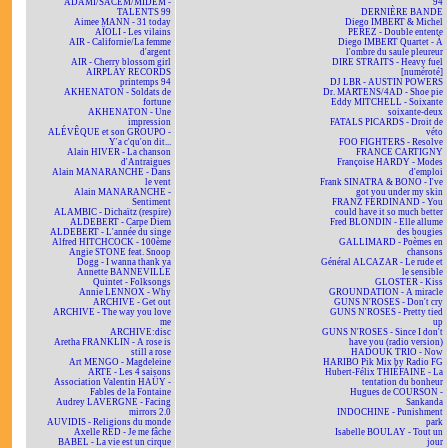
ADAMI/SACEM/MIDEM -
94
TALENTS 99
DERNIÈRE BANDE
Aimee MANN - 31 today
Diego IMBERT & Michel
AÏOLI - Les vilains
PEREZ - Double entente
AIR - Californie/La femme
Diego IMBERT Quartet - À
d'argent
l'ombre du saule pleureur
AIR - Cherry blossom girl
DIRE STRAITS - Heavy fuel
AIRPLAY RECORDS
[numéroté]
printemps 94
DJ LBR - AUSTIN POWERS
AKHENATON - Soldats de
Dr. MARTENS/4AD - Shoe pie
fortune
Eddy MITCHELL - Soixante
AKHENATON - Une
soixante-deux
impression
FATALS PICARDS - Droit de
ALÉVÊQUE et son GROUPO -
véto
Y'a c'qu'on dit...
FOO FIGHTERS - Resolve
Alain HIVER - La chanson
FRANCE CARTIGNY
d'Antraigues
Françoise HARDY - Modes
Alain MANARANCHE - Dans
d'emploi
le vent
Frank SINATRA & BONO - I've
Alain MANARANCHE -
got you under my skin
Sentiment
FRANZ FERDINAND - You
ALAMBIC - Dichaïtz (respire)
could have it so much better
ALDEBERT - Carpe Diem
Fred BLONDIN - Elle allume
ALDEBERT - L'année du singe
des bougies
Alfred HITCHCOCK - 100ème
GALLIMARD - Poèmes en
Angie STONE feat. Snoop
chansons
Dogg - I wanna thank ya
Général ALCAZAR - Le rude et
Annette BANNEVILLE
le sensible
Quintet - Folksongs
GLOSTER - Kiss
Annie LENNOX - Why
GROUNDATION - A miracle
ARCHIVE - Get out
GUNS N'ROSES - Don't cry
ARCHIVE - The way you love
GUNS N'ROSES - Pretty tied
me
up
ARCHIVE:disc
GUNS N'ROSES - Since I don't
Aretha FRANKLIN - A rose is
have you (radio version)
still a rose
HADOUK TRIO - Now
Art MENGO - Magdeleine
HARIBO Pik Mix by Radio FG
ARTE - Les 4 saisons
Hubert-Félix THIÉFAINE - La
Association Valentin HAÜY -
tentation du bonheur
Fables de la Fontaine
Hugues de COURSON -
Audrey LAVERGNE - Facing
Sankanda
mirrors 2.0
INDOCHINE - Punishment
AUVIDIS - Religions du monde
park
Axelle RED - Je me fâche
Isabelle BOULAY - Tout un
BABEL - La vie est un cirque
jour