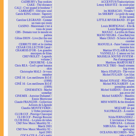
CADBURY's Top cookies
ACCENTUS/Transcriptions
CAKE - The distance
Lenny KRAVITZ - In-store play
CALI - C'est quand le bonheur ?
sampler
CARHARTT - Old new soul
les MARACAS - Vivants !
Carole KING tribute - Tapestry
les SHERIFF - Le goût du sang
revisited
et des larmes
Caroline LEGRAND - Comme
LITTLE RIVER BAND - If I get
un train qui roule
lucky
CASINO - Maintenant c'est à
Louis BERTIGNAC - Elle &
vous de jouer
Louis/Bertignacoustic
CBS - Demain tout le monde en
MANAU - La tribu de Dana
parlera
MANO NEGRA - Casa Babylon
Céline DION - Live (for the one
Manu CHAO - Si berie m'était
I love)
contéee
CERRUTI 1881 et le cinéma
MANUELA - Faire l'amour une
CESAR COLLECTOR Canal+
dernière fois
CHAMOIS D'OR - Les grandes
Martine ST-CLAIR & Gino
musiques de films
VANNELLI - L'amour est loi
CHEVROLET - Legends
MASSILIA SOUND SYSTEM -
volume 2
Pas d'arrangement
CHOUBENE - Lila
Matthieu MARTOURET
Chris REA - God's great banana
BOUNCE TRIO - Small streams
skin
big rivers
Christophe MALI - Je vous
Mavis STAPLES - The voice
emmène
Michel FUGAIN - Les lilas
CINÉ 16 - Les meilleures B.O.F.
(inédit)
(1998)
Michel JONASZ - Pôle Ouest
CINÉ 16 - Les meilleures B.O.F.
Michel POLNAREFF - Les
(1999)
premières années
CINEMATICS - Maybe
Michel SARDOU - Être et ne
someday
pas avoir été
CINEMIX - Antoine Duhamel /
Michel SARDOU - Maudits
Ennio Morricone
Français
Claude FRANÇOIS - Collection
MISS WHITE & the drunken
Artistes de Légende
piano
Claudio MONTEVERDI -
MOZART est gai
L'Orfeo (extraits)
NAUFRAGÉS - À contre-
CLUB CCF - Prestige Classique
courant
CLUB CCF - Prestige Rossini
Nilda FERNANDEZ -
CLUB DIAL - Le plein de tubes
L'invitation à Venise
CMJ New Music Monthly 91 -
NIRVANA - Lithium
March 2001
NIRVANA - Rape me + All
CMJ New Music Monthly 92 -
apologies
April 2001
OCEANIA RECORDS - Why
COCA-COLA - Let's party
take a plane?