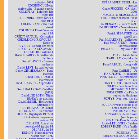
selection 2004
OPÉRA MULTI STEEL - Les
COCHONOU 25ème
martyrs
anniversaire - 3 grands succès
Oxmo PUCCINO - OX-clusif
COLDPLAY - Left right left
2001
right left
PASCALITO NEOSTALGIA
COLUMBIA - Artist News 4
TRIO - Citizen chanteur live in
mars 1998
NYC
COLUMBIA 96 - The road
Pat BENATAR - From 79 to 93
ahead
Pat METHENY - Zero tolerance
COLUMBIA Et toi t'écoutes
for silence
quoi ? 96
Patrick SÉBASTIEN - Le
CRÉDIT MUTUEL - Collection
samedi soir
CRÉOLE CHOIR OF CUBA -
Paul McCARTNEY - Collection
Tande-la
Paul McCARTNEY - From a
CYRIUS - Le sang des roses
lover to a friend
DÉCOUVREZ-LES AVANT
Paula ABDUL - My love is for
LES AUTRES volume 4
real
DANCE PARTY - le meilleur de
PEARL JAM - Gone
la Dance
PEARL JAM - World wide
Daniel LAVOIE - Docteur
suicide
tendresse
Peter GABRIEL - Long walk
Daniel LEVI - Le cœur ouvert
home
Daniel ZIMMERMANN - Bone
Peter GABRIEL - Up
machine
PINK FLOYD - High hopes
David BRIOT - Phonik
PINK FLOYD - Selected tracks
mouvement
from SHINE ON
David CHARVET - Apprendre à
PINK FLOYD - Take it back
aimer
POLICE - Selections from
David HALLYDAY - Satellite
MESSAGE IN A BOX
(2005)
POP & CORN - La Fête de
David LEE ROTH - Night
toutes les Musiques
life/She's my machine
POPPYS - Non, non, rien n'a
David McNEIL - Hollywood
changé
(Olympia 97)
POULAIN vous offre les plus
DE PALMAS - De Palmas
beaux chants de Noël
DE PALMAS - Elle s'ennuie
PUTUMAYO - Mali
DECCA - Highlights 1997-98
RASPIGAOUS - Mois d'août
DECCA release programme
(sers le jaune)
autumn 89
RENAUD - Dans la jungle
DELABEL Actualités
Rickie LEE JONES - Dat dere
novembre 95 janvier 96
ROBBER BANK - It's a family
DELABEL été 99
affair
DEMON - Music that you
ROBINEAU - On
wanna hear + EPK
Rock & Folk WOODSTOCK