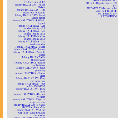
TOTAL - Hits d'Or 1987
terrible (Optic 2000)
TREMA - Objectifs Janvier 93
Johnny HALLYDAY - Ja, der
n°4
Elefant
TRICATEL Tri-Pocket 1 - Au
Johnny HALLYDAY - Je la
cœur de TRICATEL
croise tous les matins
U2 - Beautiful day
Johnny HALLYDAY - Je n'ai
ZIPPO OUÏ FM
jamais pleuré
Johnny HALLYDAY - LEGAL,
le goût
Johnny HALLYDAY - Les
années Johnny vol.1
Johnny HALLYDAY - Les
années Johnny vol.2
Johnny HALLYDAY - Les
années Johnny vol.3
Johnny HALLYDAY - Les
tendres années
Johnny HALLYDAY - Marie
Johnny HALLYDAY - Pardon
Johnny HALLYDAY - Partie de
cartes
Johnny HALLYDAY -
Quelques cris
Johnny HALLYDAY - Rouler
sur la rivière
Johnny HALLYDAY - Sang
pour sang
Johnny HALLYDAY - Tender
years
Johnny HALLYDAY - They
call him a man
Johnny HALLYDAY - Tout
public 1962-1992
Johnny HALLYDAY - Tutti
frutti
Johnny HALLYDAY - Un jour
viendra
Johnny HALLYDAY - Voyez ce
que je veux dire
Johnny HALLYDAY & Kathy
MATTEA - Love affair
Johnny HALLYDAY & the
RATTLES - Lass die Leute
doch reden