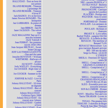
NINJA TUNE - Ninjaskinz
HALLYDAY - Tout au bout de
NRJ - cassette PASSOA n° 1
nos peines
OUTILS WOLF - Bulletin
ISLAND/REMARK - Treasure
d'information n°1
2 printemps 96
PHONOSCOPE - Cantique
ISLAND/REMARK - Treasure
(grotte de Lourdes)
4 hiver 97
PLACEBO - Protège-moi
Jack RADICS - It's in her kiss
POLYDOR - Sous le soleil
James Newton HOWARD - The
exactement
Interpreter
PORTISHEAD - Dummy
Jan GARBAREK - In praise of
POULAIN - Les animaux en
dreams
chansons
Jane BIRKIN - Jane B.
POULAIN - Rythmes et
Janet JACKSON - The velvet
chansons
rope
PROJET X - Love reflex
JAZZ MAGAZINE Tant qu'il y
Rachid TAHA - sampler Olé Olé
aura des hommes
RENAUD - À la Belle de Mai
JAZZ Tublieft 3
RENAUD - The meilleur of
Jean FERRAT - Ses premiers
Renaud 75-95
succès 1958-1961
RENAULT Motoculture - Les
Jean-Jacques MILTEAU - Sweet
gros tracteurs Renault arrivent
home Chicago
RFI - 100 ans de radio
JEFF GAUTHIER GOATETTE
Serge Le Péron - LÉAUD
- One and the same
L'UNIQUE
Jennifer HOYSTON + William
SHEILA - Feutrines DJ Spacer
WHITMORE - Hallways of
remix 98
always
SHELL - Compilation n° 1
Jill SCOTT - Golden
GRANDS CLASSIQUES
Jody WATLEY - Everything
SHELL - Compilation n° 2
Joe COCKER - High time we
JAZZ
went
SHELL - Compilation n° 3
Joe COCKER - Summer in the
TUBES
city
SHELL - Compilation n° 4
JOHNNIE & JAZZ - Live in
CHANSONS FRANÇAISES
Paris
SIXUN fête ses 20 ans
Johnny HALLYDAY - 10 titres
SLÉO - Ensemble pour une
de légende
nouvelle aventure
Johnny HALLYDAY - Best of
SON & LUMIÈRE - Hymne
concert
monégasque
Johnny HALLYDAY -
SONY - MiniDisc Test and win
Collector Optic 2000
Tanita TIKARAM - Lovers in
Johnny HALLYDAY - En
the city
concert avec Johnny
TEXAS - The greatest hits
Johnny HALLYDAY - Garden
TISSGAR - 3 sketches de Roger
of love
Pierre & Jean-Marc Thibault
Johnny HALLYDAY - Il est