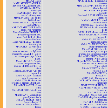
MAGGI - Magie
MARC SEBERG - L'amour aux
MANHATTAN TRANSFER -
trousses
Boy from N.Y.C. [White Label]
Maria VICTORIA - Boléros n° 2
MANITAS de PLATA -
(Radio France)
Hommages
MAURANE - Pas gaie la
MANTRONIX - Don't go
pagaille
messin' with my heart
Maxime LE FORESTIER - San
Marc LAVOINE - Fils de moi
Francisco
[White Label]
MAYA L'ABEILLE - vinyl
Marcel PAGNOL - La partie de
jaune Collector
cartes (Marius)
MC SOLAAR - Bouge de là
MARIE-CLAIRE/PHILIPS - Un
MC SOLAAR - Victime de la
soir de Vie Parisienne
mode
Marie-Madeleine DURUFLÉ -
METALLICA - Enter sandman
Le coucou [White Label]
Michel POLNAREFF - Je rêve
Marie-Paule BELLE - Café
d'un monde
renard/Nosferatu
Michel POLNAREFF - Les
Marie-Paule BELLE - La petite
premières années
écriture grise
Michel POLNAREFF - Tout
MASKARA - La reine de la
tout pour ma chérie
playa
Michel SARDOU - Je vole
Maurice BIRAUD - Végétaline
MICHOU - Qu'est-ce qui
Maurice CHEVALIER - Si c'est
m'attend à la rentrée (dédicacé)
ça la musique à papa [White
Mickey NEWBURY - Blue sky
Label]
shining [White Label]
Maurice DULAC - Du pain
Miguel BOSÉ - Quand ça va mal
chaque jour [White Label]
Mike MAREEN - Here I am
Maxime LE FORESTIER - La
[White Label]
visite
Minnie RIPERTON - Stick
Michael JACKSON - One day
together 1 & 2
in your life
Mireille MATHIEU -
Michel FUGAIN - Chanson
BARCLAY
pour les demoiselles
MOON RAY - Comanchero
Michel JONASZ - Le roi des
MORIARTY - Jimmy / Enjoy
fous et des oiseaux [Blue Label]
the silence
Michel POLNAREFF - Kama
NÉGRESSES VERTES - IL
Sutra
NÉGRESSES VERTES - Zobi
Michel SARDOU - Interdit aux
la mouche
bébés
NIAGARA - Assez !
Mike BRANT - Summertime
NIAGARA - Je dois m'en aller
pour Mademoiselle
NIAGARA - Psychotrope [Test
MILLIAT FRÈRES - Super
Pressing]
Surprise Party n° 8
NIAGARA - Tchiki boum
MONTY - Moi je préfère la
NOVECENTO - Come to me
France
O-ZONE - Dragostea din teï