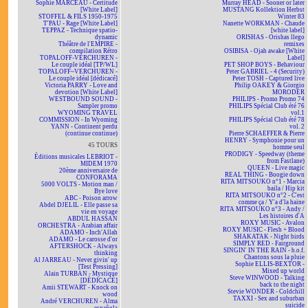
Sophie MARCEAU - Certitude
Murray HEAD - Sooner or later
[White Label]
MUSTANG Kollektion Herbst
STOFFEL & FILS 1950-1975
Winter 83
T'PAU - Rage [White Label]
Nanette WORKMAN - Chaude
TEPPAZ - Technique spatio-
[white label]
dynamic
ORISHAS - Orishas llego
Théâtre de l'EMPIRE -
remixes
compilation Rétro
OSIBISA - Ojah awake [White
TOPALOFF-VERCHUREN -
Label]
Le couple idéal [TP/WL]
PET SHOP BOYS - Behaviour
TOPALOFF~VERCHUREN -
Peter GABRIEL - 4 (Security)
Le couple idéal [dédicacé]
Peter TOSH - Captured live
Victoria PARRY - Love and
Philip OAKEY & Giorgio
devotion [White Label]
MORODER
WESTBOUND SOUND -
PHILIPS - Promo Promo 74
Sampler promo
PHILIPS Spécial Club été 76
WYOMING TRAVEL
vol.1
COMMISSION - In Wyoming
PHILIPS Spécial Club été 78
YANN - Continent perdu
vol. 2
(continue continue)
Pierre SCHAEFFER & Pierre
HENRY - Symphonie pour un
45 TOURS
homme seul
PRODIGY - Speedway (theme
Éditions musicales LEBRIOT -
from Fastlane)
MIDEM 1970
QUEEN - Live magic
20ème anniversaire de
REAL THING - Boogie down
CONFORAMA
RITA MITSOUKO n°1 - Marcia
5000 VOLTS - Motion man /
baila / Hip kit
Bye love
RITA MITSOUKO n°2 - C'est
ABC - Poison arrow
comme ça / Y'a d'la haine
Abdel DJELIL - Elle passe sa
RITA MITSOUKO n°3 - Andy /
vie en voyage
Les histoires d'A
ABDUL HASSAN
ROXY MUSIC - Avalon
ORCHESTRA - Arabian affair
ROXY MUSIC - Flesh + Blood
ADAMO - Inch'Allah
SHAKATAK - Night birds
ADAMO - Le carosse d'or
SIMPLY RED - Fairground
AFTERSHOCK - Always
SINGIN' IN THE RAIN - b.o.f.
thinking
Chantons sous la pluie
Al JARREAU - Never givin' up
Sophie ELLIS-BEXTOR -
[Test Pressing]
Mixed up world
Alain TURBAN - Mystique
Steve WINWOOD - Talking
[DÉDICACÉ]
back to the night
Amii STEWART - Knock on
Stevie WONDER - Coldchill
wood
TAXXI - Sex and suburban
André VERCHUREN - Alma
suicide