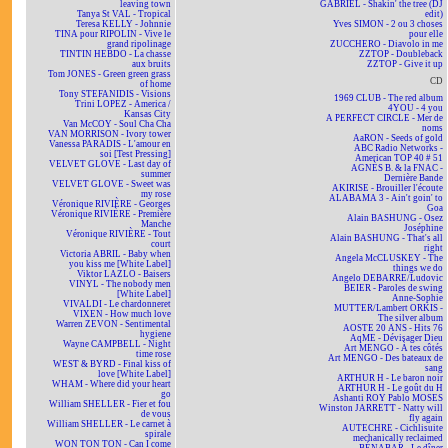
leaving town
GABRIEL - Shakin' the tree (DJ
Tanya St VAL - Tropical
edit)
Teresa KELLY - Johnnie
Yves SIMON - 2 ou 3 choses
TINA pour RIPOLIN - Vive le
pour elle
grand ripolinage
ZUCCHERO - Diavolo in me
TINTIN HEBDO - La chasse
ZZTOP - Doubleback
aux bruits
ZZTOP - Give it up
Tom JONES - Green green grass
CD
of home
Tony STEFANIDIS - Visions
1969 CLUB - The red album
Trini LOPEZ - America /
4YOU - 4 you
Kansas City
A PERFECT CIRCLE - Mer de
Van McCOY - Soul Cha Cha
noms
VAN MORRISON - Ivory tower
AaRON - Seeds of gold
Vanessa PARADIS - L'amour en
ABC Radio Networks -
soi [Test Pressing]
American TOP 40 # 51
VELVET GLOVE - Last day of
AGNÈS B. & la FNAC -
summer
Dernière Bande
VELVET GLOVE - Sweet was
AKIRISE - Brouiller l'écoute
my rose
ALABAMA 3 - Ain't goin' to
Véronique RIVIÈRE - Georges
Goa
Véronique RIVIÈRE - Première
Alain BASHUNG - Osez
Manche
Joséphine
Véronique RIVIÈRE - Tout
Alain BASHUNG - That's all
court
right
Victoria ABRIL - Baby when
Angela McCLUSKEY - The
you kiss me [White Label]
things we do
Viktor LAZLO - Baisers
Angelo DEBARRE/Ludovic
VINYL - The nobody men
BEIER - Paroles de swing
[White Label]
Anne-Sophie
VIVALDI - Le chardonneret
MUTTER/Lambert ORKIS -
VIXEN - How much love
The silver album
Warren ZEVON - Sentimental
AOSTE 20 ANS - Hits 76
hygiene
AqME - Dévisager Dieu
Wayne CAMPBELL - Night
Art MENGO - À tes côtés
time rose
Art MENGO - Des bateaux de
WEST & BYRD - Final kiss of
sang
love [White Label]
ARTHUR H - Le baron noir
WHAM - Where did your heart
ARTHUR H - Le goût du H
go
Ashanti ROY Pablo MOSES
William SHELLER - Fier et fou
Winston JARRETT - Natty will
de vous
fly again
William SHELLER - Le carnet à
AUTECHRE - Cichlisuite
spirale
mechanically reclaimed
WON TON TON - Can I come