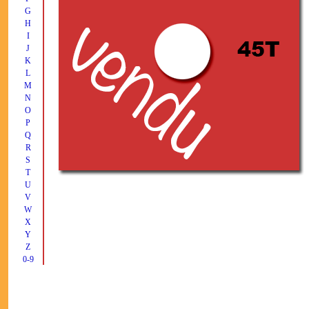
G
H
I
J
K
L
M
N
O
P
Q
R
S
T
U
V
W
X
Y
Z
0-9