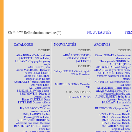
2014/2026
ici
NOUVEAUTÉS
PRE
©b
Re℗roduction interdite (
)
CATALOGUE
NOUVEAUTÉS
ARCHIVES
33 TOURS
33 TOURS
33 TOURS
Alice DONA - De la tendresse
ABBÉ J. SYLVESTRE -
25 ans d'ISRAËL - Renaissance
[ACÉTATE + White Label]
CHAMBORIGAUD
d'une nation
ALLIANZ - Top pop for young
[ACÉTATE]
33ème gala de l'UNION des
people
ARTISTES (1963)
45 TOURS
AMC feiert 20 jahre
4TH & BROADWAY Sampler
André MALRAUX - Discours
ABBA - Lay all your love on me
Sidney BECHET - Silent night /
de mai 68 [ACÉTATE]
AIR FRANCE - Escale-Party,
White Christmas
André VERCHUREN -
vacances dansantes autour du
Tangos/Pasos-Dobles
monde
CD
Art BLAKEY - Jazz Messengers
AIR INTER - Notre monde c'est
MERCEDES BENZ - Mercedes
70 [White Label]
la France
190
AZ - Compilations
Al MARTINO - Torero (maxi)
85150/85151 [White Labels]
ALAN PARSONS PROJECT -
AUTRES SUPPORTS
BEETHOVEN - Disque de
The turn of a friendly card
démonstration
ALPHA BLONDY & the Solar
Divine MADNESS
Benny CARTER & Oscar
System - Révolution
PETERSON Quartet - Alone
BARCLAY - Le son de la
together
rumeur
Big Bill BROONZY - Last
BEETHOVEN - Symphonies 1
session volume 1
& 2
Billy Joe ROYAL - Test
BIZZL - 12 Sommer Hits 82
Pressing [White Label]
BIZZL - Sommer Hits 83
BOBBY & THE MIDNITES -
BIZZL - Sommer Hits 84
Where the beat meets the street
BIZZL - Tropical Hits 87
BRASIL EXPORT 73 - Brussels
BMG ARIOLA Belgium -
Trade Fair
Bonjour la France