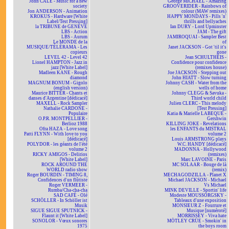
John CALE - Music for a new
George MICHAEL - Amazing
society
GROOVERIDER - Rainbows of
Jon ANDERSON - Animation
colour (MAW remixes)
KROKUS - Hardware [White
HAPPY MONDAYS - Pills 'n'
Label/Test Pressing]
thrills and bellyaches
la TRIBUNE de GENÈVE
Ian DURY - Lord Upminster
LBS - Action
JAM - The gift
LBS - Aurum
JAMIROQUAI - Sampler Best
Le MONDE de la
of
MUSIQUE/TÉLÉRAMA - Les
Janet JACKSON - Got 'til it's
copieurs
gone
LEVEL 42 - Level 42
Jean SCHULTHEIS -
Lionel HAMPTON - Jazz in
Confidence pour confidence
jazz [White Label]
(remixes house)
Madleen KANE - Rough
Joe JACKSON - Stepping out
diamond
John HIATT - Slow turning
MAGNUM BONUM - Gigolo
Johnny CASH - Water from the
(english version)
wells of home
Maurice BITTER - Chants et
Johnny CLEGG & Savuka -
danses d'Argentine [dédicacé]
Third world child
MAXELL - Rock Sampler
Julien CLERC - This melody
Nathalie CARDONE -
[Test Pressing]
Populaire
Katia & Marielle LABEQUE -
O.P.R. MONTPELLIER -
Gershwin
Berlioz 1988
KILLING JOKE - Revelations
Ofra HAZA - Love song
les ENFANTS du MISTRAL
Patti FLYNN - With love to you
volume 2
[dédicacé]
Louis ARMSTRONG plays
POLYDOR - les géants de l'été
W.C. HANDY [dédicacé]
volume 2
MADONNA - Hollywood
RICKY AMIGOS - Delirios
(remixes)
[White Label]
Marc LAVOINE - Paris
ROCK AROUND THE
MC SOLAAR - Bouge de là
WORLD radio show
(remix)
Roger BOURDIN - TIMING 8,
MECHAGODZILLA - Planet X
Confidences d'un flûtiste
Michael JACKSON - Michael
Roger VERMEER -
Vs Michael
Rumba/Cha-cha-cha
MINK DEVILLE - Sportin' life
SAD CAFÉ - Olé
Modeste MOUSSORGSKY -
SCHÖLLER - In Schöller ist
Tableaux d'une exposition
Musik
MONSIEUR Z - Fourrure et
SIGUE SIGUE SPUTNICK -
Musique [numéroté]
Flaunt it [White Label]
MORRISSEY - Viva hate
SONOLOR - Vœux sonores
MÖTLEY CRÜE - Smokin' in
1975
the boys room