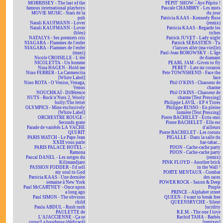
MORRISSEY - The last of the
PÉPIT' SHOW - Aye Pépito !
famous international playboys
Pascale CHAMBRY - Les mots
MOVIE MUSIC - Stars de la
du jour
pub
Patricia KAAS - Kennedy Rose
Natali KAUFMANN - Lover
(remix)
Natali KAUFMANN - Lover
Patricia KAAS - Regarde les
(bleu)
riches
NATALYS - Ses premiers cris
Patrick JUVET - Lady night
NIAGARA - Flammes de l'enfer
Patrick SÉBASTIEN - Tu
NIAGARA - Flammes de l'enfer
t'laisses aller (ma vieille)
(maxi)
Paul-Jean BOROWSKY - L'âge
Nicole CROISILLE - L'été
de diamant
NICOLETTA - Un homme
PEARL JAM - Given to fly
Nina HAGEN - Hold me
PERET - Late mi corazon
Nino FERRER - La Carmencita
Pete TOWNSHEND - Face the
[White Label]
face
Nino ROTA - O Venise, Venaga,
Phil O'KINS - Chasseur de
Venus
charme
NOUCHKAÏ - Différence
Phil O'KINS - Chasseur de
NUTS - Rock'n'Nuts 2, Wooly
charme [Test Pressing]
bully/The letter
Philippe LAVIL - EP 4 Titres
OLYMPICS - Mine exclusively
Philippe RUSSO - En pleine
[White Label]
lumière [Test Pressing]
ORCHESTRE ROUGE -
Pierre BACHELET - Écris-moi
Seconds grate
Pierre BACHELET - Elle est
Parade de variétés LA VACHE
d'ailleurs
QUI RIT
Pierre BACHELET - Les corons
PARIS MATCH - Le Pape Jean
PIGALLE - Dans la salle du
XXIII vous parle
bar-tabac...
PARIS PALACE HOTEL -
PIJON - Cache-cache party
Ramona
PIJON - Cache-cache party
Pascal DANEL - Les neiges du
(remix)
Kilimandjaro
PINK FLOYD - Another brick
PASSION FODDER - I'd sell
in the Wall ²
my soul to God
PORTE MENTAUX - Combat
Patricia KAAS - Une dernière
des races
semaine à New York
POWER ROCK - Saxon & Deep
Paul McCARTNEY - Once upon
Purple
a long ago
PRINCE - Alphabet street
Paul SIMON - The obvious
QUEEN - I want to break free
child
QUEENSRYCHE - Silent
Paula ABDUL - Rush rush
lucidity
PAULETTE de
R.E.M. - The one I love
L'AJACCIENNE - Ça se
Rachid TAHA - Barbès
corse/La boudeuse (dédicacé)
[remixes]