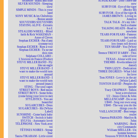
orchestre - Black and blue
SUPERTRAMP - Don't leave me
SILVER SOUNDS - Sleeping
now
slow
SURVIVOR - Eye of the tiger
SIMPLE MINDS - This is your
(Rocky III)
land
SURVIVOR - Eye of the tiger &
SONY MUSIC & les Chérubins
JAMES BROWN - Living in
- Bonne année
America
SOUVENIRS SOUVENIRS
TALK TALK - It's my life /
STAYING ALIVE - Extraits
Such a shame
b.o.f.
TALKING HEADS - Road to
STEALERS WHEEL - Blind
nowhere
faith & Rick WAKEMAN -
TEARS FOR FEARS - Famous
Anne of Cleves
last words
Stephan EICHER - Pas d'ami
TEARS FOR FEARS - Laid so
(comme toi)
low (tears roll down)
Stephan EICHER - Rien à voir
TEN SHARP - You [White
Stephan EICHER - Tu ne me
Label]
dois rien
Terence TRENT D'ARBY - This
Stéphane COLLARO -
side of love
L'histoire de France (Flodor)
TEXAS - Alone with you
STEVE MILLER BAND - Fly
THEMBI - Kwela mfana (cé
like an eagle
dansé)
STEVE MILLER BAND - I
THIN LIZZY - Dedication
want to make the world turn
THREE DEGREES - What I did
around
for love
STEVE MILLER BAND - I
Tom JONES - Love is in the air
want to make the world turn
[White Label]
around (maxi)
TONTON DAVID - Peuples du
STING - The soul cages
monde
STREET BOYS - Red moon
Tracy CHAPMAN - Talkin
STREET BOYS - Some folks
'bout a revolution
(come bring your love to me)
U2 - Jesus-Christ & John
STYLISTICS - You are
MELLENCAMP - Do re mi
beautiful
UB40 - Sing our own song
SUGARCUBES - Deus
UB40 - The way you do the
SUGARCUBES - Hit [White
things you do
Label]
VAILLANCOURT - Bon temps
SUNSHINE - Come back baby
rouler
SWITCH - Switch it baby
Vanessa PARADIS - Marilyn &
SYLVIA - Automatic lover
John
TÉLÉPHONE - New York avec
WARNING - Rock
toi
city/Commando
TÉTINES NOIRES - Streap
William SHELLER - Un
Teac
homme heureux
Tanita TIKARAM - Little sister
Youssou N'DOUR & Peter