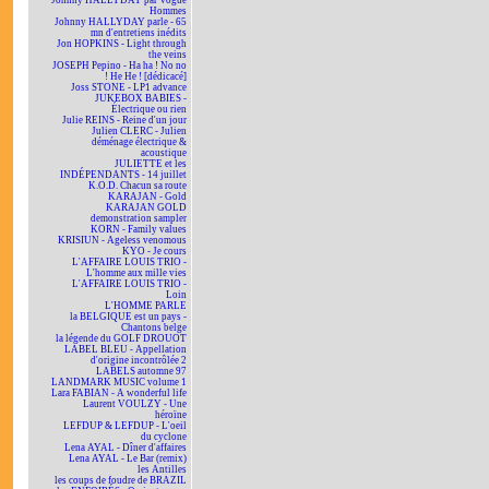
Johnny HALLYDAY par Vogue
Hommes
Johnny HALLYDAY parle - 65
mn d'entretiens inédits
Jon HOPKINS - Light through
the veins
JOSEPH Pepino - Ha ha ! No no
! He He ! [dédicacé]
Joss STONE - LP1 advance
JUKEBOX BABIES -
Électrique ou rien
Julie REINS - Reine d'un jour
Julien CLERC - Julien
déménage électrique &
acoustique
JULIETTE et les
INDÉPENDANTS - 14 juillet
K.O.D. Chacun sa route
KARAJAN - Gold
KARAJAN GOLD
demonstration sampler
KORN - Family values
KRISIUN - Ageless venomous
KYO - Je cours
L'AFFAIRE LOUIS TRIO -
L'homme aux mille vies
L'AFFAIRE LOUIS TRIO -
Loin
L'HOMME PARLE
la BELGIQUE est un pays -
Chantons belge
la légende du GOLF DROUOT
LABEL BLEU - Appellation
d'origine incontrôlée 2
LABELS automne 97
LANDMARK MUSIC volume 1
Lara FABIAN - A wonderful life
Laurent VOULZY - Une
héroïne
LEFDUP & LEFDUP - L'oeil
du cyclone
Lena AYAL - Dîner d'affaires
Lena AYAL - Le Bar (remix)
les Antilles
les coups de foudre de BRAZIL