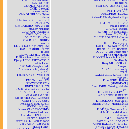
CBS - 4 slows enchaînés
Brian ENO - Ambient 1 - Music
CBS - Slows 87
for airports
CHARLIE - Charlie (5)
Brian ENO - Ambient 4 - On
CHER - Love and
Land
understanding
CBS - Été 73 vol.1
Chris DE BURGH - Flying
Céline DION - I'm alive
colours
Céline DION - My heart will go
Christine McVIE - Love will
on
show us how
CHILL FAC-TORR - Twist
Cliff RICHARD - Now you see
(round'n'round)
me, now you don't
CHURCH - Starfish
COCA-COLA Chansons
CLASH - The Magnificent
COCA-COLA Disco
Seven / The Call Up
COLD CHISEL - East
CULTURE DANCE 7 - House
CONCRETE BLONDE -
Mix
Caroline
CURE - Pornography
DÉCLARATION (fiscale) 1964
DAVE - Dave [White Label]
DELHAY/LECOUDE - Succès
Debbie HARRY - Rockbird
de Paris
DEVO - Q: Are we not men?
Dizzy GILLESPIE - Sonny
DEXYS MIDNIGHT
Rollins / Sonny Stitt sessions
RUNNERS & Kevin Rowland -
Django REINHARDT n°73610
Too-Rye-Ay
[White Label]
Dizzy GILLESPIE - At
DVORAK - Symphonie du
Newport
Nouveau Monde (extraits) -
DONOVAN - Love is only
MIKAL
feeling
Eddie MONEY - Where's the
EARTH WIND & FIRE - The
party?
very best
EMI Christmas 1974
Elton JOHN - Believe
ENCYCLOPAEDIA
[MONOFACE]
UNIVERSALIS 1972
Elton JOHN - Sleeping with the
ERATO - Concert sur 3 siècles
past
FLESH FOR LULU - Final
Elton JOHN & RUPAUL -
vinyl (and live flesh)
Don't go breaking my heart
George WINSTON - December
(remixes)
Gilles LANGOUREAU
Eric BURDON - Starportrait
Hommage à Mado ROBIN
Etienne DAHO - Mon manège à
HONDA - Wake up!
moi
Jacques VANDEVOORDE -
FUMÉES - Chansons d'hier
Miserere [dédicacé]
FUMÉES II - Mélodies et
Jean-Marc BIENCOURT -
chansons
Jingles d'imitations
GAMINE - Dream boy
Jimmy HALL - Cadillac tracks
Gary NUMAN - New anger
Joe DASSIN - CBS 66343
George HARRISON - 33 & 1/3
(Radio France)
[White Label/Test Pressing]