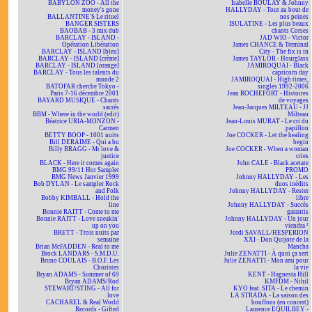
BABYLON ZOO - All the
Isabelle BOULAY & Johnny
money's gone
HALLYDAY - Tout au bout de
BALLANTINE'S Le rituel
nos peines
BANGER SISTERS
ISULATINE - Les plus beaux
BAOBAB - 3 mix dub
chants Corses
BARCLAY - ISLAND -
JAD WIO - Victor
Opération Libération
James CHANCE & Terminal
BARCLAY - ISLAND [bleu]
City - The fix is in
BARCLAY - ISLAND [crème]
James TAYLOR - Hourglass
BARCLAY - ISLAND [orange]
JAMIROQUAI - Black
BARCLAY - Tous les talents du
capricorn day
monde 2
JAMIROQUAI - High times,
BATOFAR cherche Tokyo -
singles 1992-2006
Paris 7-16 décembre 2001
Jean ROCHEFORT - Histoires
BAYARD MUSIQUE - Chants
de voyages
sacrés
Jean-Jacques MILTEAU - JJ
BBM - Where in the world (edit)
Milteau
Béatrice URIA-MONZON -
Jean-Louis MURAT - Le cri du
Carmen
papillon
BETTY BOOP - 1001 nuits
Joe COCKER - Let the healing
Bill DERAIME - Qui a bu
begin
Billy BRAGG - Mr love &
Joe COCKER - When a woman
justice
cries
BLACK - Here it comes again
John CALE - Black acetate
BMG 99/11 Hot Sampler
PROMO
BMG News Janvier 1999
Johnny HALLYDAY - Les
Bob DYLAN - Le sampler Rock
duos inédits
and Folk
Johnny HALLYDAY - Rester
Bobby KIMBALL - Hold the
libre
line
Johnny HALLYDAY - Succès
Bonnie RAITT - Come to me
garantis
Bonnie RAITT - Love sneakin'
Johnny HALLYDAY - Un jour
up on you
viendra ²
BRETT - Trois nuits par
Jordi SAVALL/HESPERION
semaine
XXI - Don Quijote de la
Brian McFADDEN - Real to me
Mancha
Brock LANDARS - S.M.D.U.
Julie ZENATTI - À quoi ça sert
Bruno COULAIS - B.O.F. Les
Julie ZENATTI - Mon ami pour
Choristes
la vie
Bryan ADAMS - Summer of 69
KENT - Hagnesta Hill
Bryan ADAMS/Rod
KMFDM - Nihil
STEWART/STING - All for
KYO feat. SITA - Le chemin
love
LA STRADA - La saison des
CACHAREL & Real World
bouffons (en concert)
Records - Gifted
Laurence EQUILBEY -