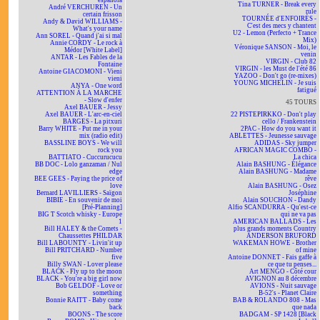
española
Tina TURNER - Break every
André VERCHUREN - Un
rule
certain frisson
TOURNÉE d'ENFOIRÉS -
Andy & David WILLIAMS -
C'est des mecs y chantent
What's your name
U2 - Lemon (Perfecto + Trance
Ann SOREL - Quand j'ai si mal
Mix)
Annie CORDY - Le rock à
Véronique SANSON - Moi, le
Médor [White Label]
venin
ANTAR - Les Fables de la
VIRGIN - Club 82
Fontaine
VIRGIN - les Must de l'été 86
Antoine GIACOMONI - Vieni
YAZOO - Don't go (re-mixes)
vieni
YOUNG MICHELIN - Je suis
ANYA - One word
fatigué
ATTENTION À LA MARCHE
- Slow d'enfer
45 TOURS
Axel BAUER - Jessy
Axel BAUER - L'arc-en-ciel
22 PISTEPIRKKO - Don't play
BARGES - La pitxuri
cello / Frankenstein
Barry WHITE - Put me in your
2PAC - How do you want it
mix (radio edit)
ABLETTES - Jeunesse sauvage
BASSLINE BOYS - We will
ADIDAS - Sky jumper
rock you
AFRICAN MAGIC COMBO -
BATTIATO - Cuccurucucu
La chica
BB DOC - Lolo ganzaman / Nul
Alain BASHUNG - Élégance
edge
Alain BASHUNG - Madame
BEE GEES - Paying the price of
rêve
love
Alain BASHUNG - Osez
Bernard LAVILLIERS - Saïgon
Joséphine
BIBIE - En souvenir de moi
Alain SOUCHON - Dandy
[Pré-Planning]
Alfio SCANDURRA - Qu'est-ce
BIG T Scotch whisky - Europe
qui ne va pas
1
AMERICAN BALLADS - Les
Bill HALEY & the Comets -
plus grands moments Country
Chaussettes PHILDAR
ANDERSON BRUFORD
Bill LABOUNTY - Livin'it up
WAKEMAN HOWE - Brother
Bill PRITCHARD - Number
of mine
five
Antoine DONNET - Fais gaffe à
Billy SWAN - Lover please
ce que tu penses...
BLACK - Fly up to the moon
Art MENGO - Côté cour
BLACK - You're a big girl now
AVIGNON au 8 décembre
Bob GELDOF - Love or
AVIONS - Nuit sauvage
something
B-52's - Planet Claire
Bonnie RAITT - Baby come
BAB & ROLANDO 808 - Mas
back
que nada
BOONS - The score
BADGAM - SP 1428 [Black