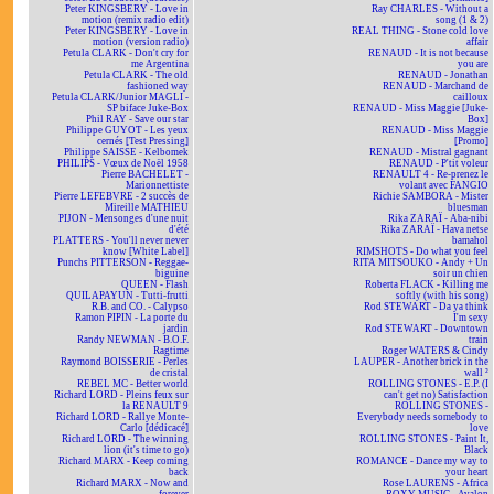
Peter KINGSBERY - Love in
Ray CHARLES - Without a
motion (remix radio edit)
song (1 & 2)
Peter KINGSBERY - Love in
REAL THING - Stone cold love
motion (version radio)
affair
Petula CLARK - Don't cry for
RENAUD - It is not because
me Argentina
you are
Petula CLARK - The old
RENAUD - Jonathan
fashioned way
RENAUD - Marchand de
Petula CLARK/Junior MAGLI -
cailloux
SP biface Juke-Box
RENAUD - Miss Maggie [Juke-
Phil RAY - Save our star
Box]
Philippe GUYOT - Les yeux
RENAUD - Miss Maggie
cernés [Test Pressing]
[Promo]
Philippe SAISSE - Kelbomek
RENAUD - Mistral gagnant
PHILIPS - Vœux de Noël 1958
RENAUD - P'tit voleur
Pierre BACHELET -
RENAULT 4 - Re-prenez le
Marionnettiste
volant avec FANGIO
Pierre LEFEBVRE - 2 succès de
Richie SAMBORA - Mister
Mireille MATHIEU
bluesman
PIJON - Mensonges d'une nuit
Rika ZARAÏ - Aba-nibi
d'été
Rika ZARAÏ - Hava netse
PLATTERS - You'll never never
bamahol
know [White Label]
RIMSHOTS - Do what you feel
Punchs PITTERSON - Reggae-
RITA MITSOUKO - Andy + Un
biguine
soir un chien
QUEEN - Flash
Roberta FLACK - Killing me
QUILAPAYUN - Tutti-frutti
softly (with his song)
R.B. and CO. - Calypso
Rod STEWART - Da ya think
Ramon PIPIN - La porte du
I'm sexy
jardin
Rod STEWART - Downtown
Randy NEWMAN - B.O.F.
train
Ragtime
Roger WATERS & Cindy
Raymond BOISSERIE - Perles
LAUPER - Another brick in the
de cristal
wall ²
REBEL MC - Better world
ROLLING STONES - E.P. (I
Richard LORD - Pleins feux sur
can't get no) Satisfaction
la RENAULT 9
ROLLING STONES -
Richard LORD - Rallye Monte-
Everybody needs somebody to
Carlo [dédicacé]
love
Richard LORD - The winning
ROLLING STONES - Paint It,
lion (it's time to go)
Black
Richard MARX - Keep coming
ROMANCE - Dance my way to
back
your heart
Richard MARX - Now and
Rose LAURENS - Africa