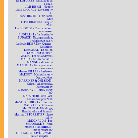
les ENFOIRÉS - On ira tous au
paradis
LIMP BIZKIT - Nookie
LINE RECORDS - Der Sampler
31
Lionel RICHIE - Time [radio
edit]
LOST HIGHWAY sampler
2002
Luc VERTIGE - Contradictions
amoureuses
LUDÉAL - La fin du pétrole
LUDAIZE - Next generation,
rythm'n'pop music
Ludovic BEIER New Quartet -
Chilltimes
Luz CASAL - La pasion
LYSOUND volume 4
MALIA - Echoes of dreams
MALIA - Yellow daffodils
MANGU - Mi familia
MANUELA - Parce que c'était
écrit comme ça
Marcus MILLER - Rush over
MARGOT - Manipulation +
Dans tes rêves
MARRINER & OHLSSON -
Grieg, Tschaikowsky,
Rachmaninov
Marvin GAYE - Lucky lucky
me
MASS PROD Punk Rock
Artisan Sampler 2008
MASTER SERIE - La collection
MAURANE - Différente
Max PASHM - Weddings,
Barmitzvahs and Funerals
Maxime LE FORESTIER - 2ème
cahier
McDONALD'S - Pop
McDONALD'S - Rock
Melissa ETHERIDGE -
Stronger than me
MENTAL GROOVE Records -
Limited sampler CD