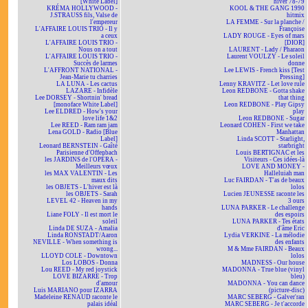
[White Label]
hiver 78-79
KRÉMA HOLLYWOOD -
KOOL & THE GANG 1990
J.STRAUSS fils, Valse de
hitmix
l'empereur
LA FEMME - Sur la planche /
L'AFFAIRE LOUIS TRIO - Il y
Françoise
a ceux
LADY ROUGE - Eyes of mars
L'AFFAIRE LOUIS TRIO -
[DIOR]
Nous on a tout
LAURENT - Lady / Pharaon
L'AFFAIRE LOUIS TRIO -
Laurent VOULZY - Le soleil
Succès de larmes
donne
L'AFFRONT NATIONAL -
Lee LEWIS - French kiss [Test
Jean-Marie tu charries
Pressing]
LA LUNA - Les cactus
Lenny KRAVITZ - Let love rule
LAZARE - Infidèle
Leon REDBONE - Gotta shake
Lee DORSEY - Shortnin' bread
that thing
[monoface White Label]
Leon REDBONE - Play Gipsy
Lee ELDRED - How's your
play
love life 1&2
Leon REDBONE - Sugar
Lee REED - Ram ram jam
Leonard COHEN - First we take
Lena GOLD - Radio [Blue
Manhattan
Label]
Linda SCOTT - Starlight,
Leonard BERNSTEIN - Gaîté
starbright
Parisienne d'Offenbach
Louis BERTIGNAC et les
les JARDINS de l'OPÉRA -
Visiteurs - Ces idées-là
Meilleurs vœux
LOVE AND MONEY -
les MAX VALENTIN - Les
Halleluiah man
maux dits
Luc FAIRDAN - T'as de beaux
les OBJETS - L'hiver est là
lolos
les OBJETS - Sarah
Lucien JEUNESSE raconte les
LEVEL 42 - Heaven in my
3 ours
hands
LUNA PARKER - Le challenge
Liane FOLY - Il est mort le
des espoirs
soleil
LUNA PARKER - Tes états
Linda DE SUZA - Amalia
d'âme Eric
Linda RONSTADT/Aaron
Lydia VERKINE - La mélodie
NEVILLE - When something is
des enfants
wrong...
M & Mme FAIRDAN - Beaux
LLOYD COLE - Downtown
lolos
Los LOBOS - Donna
MADNESS - Our house
Lou REED - My red joystick
MADONNA - True blue (vinyl
LOVE BIZARRE - Trop
bleu)
d'amour
MADONNA - You can dance
Luis MARIANO pour IZARRA
(picture-disc)
Madeleine RENAUD raconte le
MARC SEBERG - Galver'ran
palais idéal
MARC SEBERG - Je t'accorde