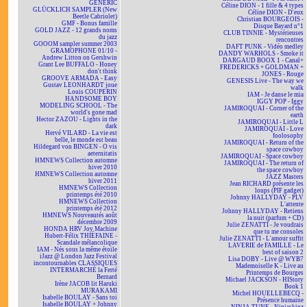
GENERIC
Céline DION - 1 fille & 4 types
GLÜCKLICH SAMPLER (New
Céline DION - D'eux
Beetle Cabriolet)
Christian BOURGEOIS -
GMF - Bonus famille
Disque Bayard n°1
GOLD JAZZ - 12 grands noms
CLUB TINNIE - Mystérieuses
du jazz
rencontres
GOOOM sampler summer 2003
DAFT PUNK - Vidéo medley
GRAMOPHONE 01/10 -
DANDY WARHOLS - Smoke it
Andrew Litton on Gershwin
DARGAUD BOOX 1 - Canal+
Grant Lee BUFFALO - Honey
FREDERICKS + GOLDMAN +
don't think
JONES - Rouge
GROOVE ARMADA - Easy
GENESIS Live - The way we
Gustav LEONHARDT joue
walk
Louis COUPERIN
IAM - Je danse le mia
HANDSOME BOY
IGGY POP - Iggy
MODELING SCHOOL - The
JAMIROQUAI - Corner of the
world's gone mad
earth
Hector ZAZOU - Lights in the
JAMIROQUAI - Little L
dark
JAMIROQUAI - Love
Hervé VILARD - La vie est
foolosophy
belle, le monde est beau
JAMIROQUAI - Return of the
Hildegard von BINGEN - O vis
space cowboy
aeternitatis
JAMIROQUAI - Space cowboy
HMNEWS Collection automne
JAMIROQUAI - The return of
hiver 2010
the space cowboy
HMNEWS Collection automne
JAZZ Masters
hiver 2011
Jean RICHARD présente les
HMNEWS Collection
loups (PIF gadget)
printemps été 2010
Johnny HALLYDAY - PLV
HMNEWS Collection
L'attente
printemps été 2012
Johnny HALLYDAY - Retiens
HMNEWS Nouveautés août
la nuit (parfum + CD)
décembre 2009
Julie ZENATTI - Je voudrais
HONDA HRV Joy Machine
que tu me consoles
Hubert-Félix THIÉFAINE -
Julie ZENATTI - L'amour suffit
Scandale mélancolique
LAVERIE de FAMILLE - Le
IAM - Nés sous la même étoile
best of saison 2
iJazz @ London Jazz Festival
Lisa DOBY - Live @ WYB7
incontournables CLASSIQUES
Mademoiselle K - Live au
INTERMARCHÉ la Ferté
Printemps de Bourges
Bernard
Michael JACKSON - HIStory
Irène JACOB lit Haruki
Book 1
MURAKAMI
Michel HOUELLEBECQ -
Isabelle BOULAY - Sans toi
Présence humaine
Isabelle BOULAY + Johnny