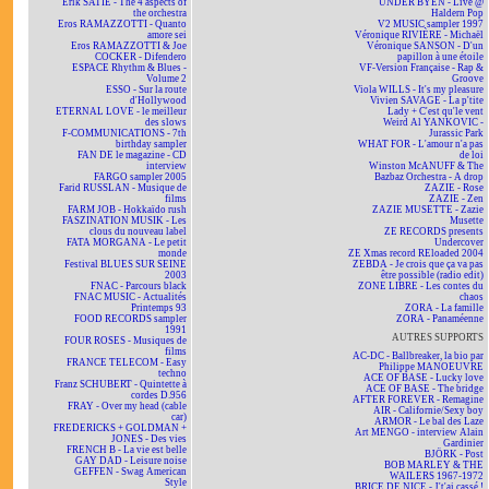
Erik SATIE - The 4 aspects of
UNDER BYEN - Live @
the orchestra
Haldern Pop
Eros RAMAZZOTTI - Quanto
V2 MUSIC sampler 1997
amore sei
Véronique RIVIÈRE - Michaël
Eros RAMAZZOTTI & Joe
Véronique SANSON - D'un
COCKER - Difendero
papillon à une étoile
ESPACE Rhythm & Blues -
VF-Version Française - Rap &
Volume 2
Groove
ESSO - Sur la route
Viola WILLS - It's my pleasure
d'Hollywood
Vivien SAVAGE - La p'tite
ETERNAL LOVE - le meilleur
Lady + C'est qu'le vent
des slows
Weird Al YANKOVIC -
F-COMMUNICATIONS - 7th
Jurassic Park
birthday sampler
WHAT FOR - L'amour n'a pas
FAN DE le magazine - CD
de loi
interview
Winston McANUFF & The
FARGO sampler 2005
Bazbaz Orchestra - A drop
Farid RUSSLAN - Musique de
ZAZIE - Rose
films
ZAZIE - Zen
FARM JOB - Hokkaïdo rush
ZAZIE MUSETTE - Zazie
FASZINATION MUSIK - Les
Musette
clous du nouveau label
ZE RECORDS presents
FATA MORGANA - Le petit
Undercover
monde
ZE Xmas record REloaded 2004
Festival BLUES SUR SEINE
ZEBDA - Je crois que ça va pas
2003
être possible (radio edit)
FNAC - Parcours black
ZONE LIBRE - Les contes du
FNAC MUSIC - Actualités
chaos
Printemps 93
ZORA - La famille
FOOD RECORDS sampler
ZORA - Panaméenne
1991
AUTRES SUPPORTS
FOUR ROSES - Musiques de
films
AC-DC - Ballbreaker, la bio par
FRANCE TELECOM - Easy
Philippe MANOEUVRE
techno
ACE OF BASE - Lucky love
Franz SCHUBERT - Quintette à
ACE OF BASE - The bridge
cordes D.956
AFTER FOREVER - Remagine
FRAY - Over my head (cable
AIR - Californie/Sexy boy
car)
ARMOR - Le bal des Laze
FREDERICKS + GOLDMAN +
Art MENGO - interview Alain
JONES - Des vies
Gardinier
FRENCH B - La vie est belle
BJÖRK - Post
GAY DAD - Leisure noise
BOB MARLEY & THE
GEFFEN - Swag American
WAILERS 1967-1972
Style
BRICE DE NICE - J't'ai cassé !