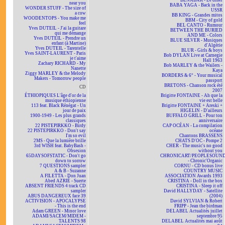
BÉNABAR - Le dîner
near you
BABA YAGA - Back in the
WONDER STUFF - The size of
USSR
a cow
BB KING - Grandes mitos
WOODENTOPS - You make me
BBM - City of gold
feel
BEL CANTO - Rumour
Yves DUTEIL - J'ai la guitare
BETWEEN THE BURIED
qui me démange
AND ME - Colors
Yves DUTEIL - Prendre un
BLUE SILVER - Musiques
enfant (à Martine)
d'Algérie
Yves DUTEIL - Tarentelle
BLUR - Girls & boys
Yves SAINT-LAURENT - Paris
Bob DYLAN Live at Carnegie
je t'aime
Hall 1963
Zachary RICHARD - My
Bob MARLEY & the Wailers -
Nanette
Kaya
Ziggy MARLEY & the Melody
BORDERS & 6° - Your musical
Makers - Tomorrow people
passport
BRETONS - Chanson rock été
CD
2007
ÉTHIOPIQUES L'âge d'or de la
Brigitte FONTAINE - Ah que la
musique éthiopienne
vie est belle
113 feat. Black Rénégat - Un
Brigitte FONTAINE + Areski +
jour de paix
HIGELIN - D'ailleurs
1900-1949 - Les plus grands
BUFFALO GRILL - Pour ton
classiques
anniversaire
22 PISTEPIRKKO - Birdy
CAP OCÉAN - La compilation
22 PISTEPIRKKO - Don't say
océane
I'm so evil
Chantons BRASSENS
2MS - Que la lumière brille
CHATS D'OC - Pompe 2
3rd WISH feat. BabyBash -
CHER - The music's no good
Obsesion
without you
65DAYSOFSTATIC - Don't go
CHRONICART/PEOPLESOUN
down to sorrow
- Chronic'Organic
7 QUESTIONS sampler
CORNU - CD bonus live
A & B - Suzanne
COUNTRY MUSIC
A FILETTA - Don Juan
ASSOCIATION Awards 1993
Abed AZRIÉ - Suerte
CRISTINA - Doll in the box
ABSENT FRIENDS 4 track CD
CRISTINA - Sleep it off
sampler
David HALLYDAY - Satellite
ABUS DANGEREUX face 39
(2004)
ACTIVISION - APOCALYPSE
David SYLVIAN & Robert
- This is the end
FRIPP - Jean the birdman
Adam GREEN - Minor love
DELABEL Actualités juillet
ADAMI/SACEM/MIDEM -
septembre 95
TALENTS 98
DELABEL Actualités mai août