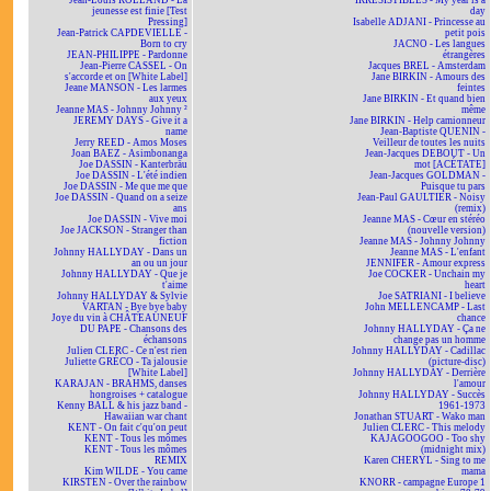
Jean-Louis ROLLAND - La
IRRÉSISTIBLES - My year is a
jeunesse est finie [Test
day
Pressing]
Isabelle ADJANI - Princesse au
Jean-Patrick CAPDEVIELLE -
petit pois
Born to cry
JACNO - Les langues
JEAN-PHILIPPE - Pardonne
étrangères
Jean-Pierre CASSEL - On
Jacques BREL - Amsterdam
s'accorde et on [White Label]
Jane BIRKIN - Amours des
Jeane MANSON - Les larmes
feintes
aux yeux
Jane BIRKIN - Et quand bien
Jeanne MAS - Johnny Johnny ²
même
JEREMY DAYS - Give it a
Jane BIRKIN - Help camionneur
name
Jean-Baptiste QUENIN -
Jerry REED - Amos Moses
Veilleur de toutes les nuits
Joan BAEZ - Asimbonanga
Jean-Jacques DEBOUT - Un
Joe DASSIN - Kanterbräu
mot [ACÉTATE]
Joe DASSIN - L'été indien
Jean-Jacques GOLDMAN -
Joe DASSIN - Me que me que
Puisque tu pars
Joe DASSIN - Quand on a seize
Jean-Paul GAULTIER - Noisy
ans
(remix)
Joe DASSIN - Vive moi
Jeanne MAS - Cœur en stéréo
Joe JACKSON - Stranger than
(nouvelle version)
fiction
Jeanne MAS - Johnny Johnny
Johnny HALLYDAY - Dans un
Jeanne MAS - L'enfant
an ou un jour
JENNIFER - Amour express
Johnny HALLYDAY - Que je
Joe COCKER - Unchain my
t'aime
heart
Johnny HALLYDAY & Sylvie
Joe SATRIANI - I believe
VARTAN - Bye bye baby
John MELLENCAMP - Last
Joye du vin à CHÂTEAUNEUF
chance
DU PAPE - Chansons des
Johnny HALLYDAY - Ça ne
échansons
change pas un homme
Julien CLERC - Ce n'est rien
Johnny HALLYDAY - Cadillac
Juliette GRÉCO - Ta jalousie
(picture-disc)
[White Label]
Johnny HALLYDAY - Derrière
KARAJAN - BRAHMS, danses
l'amour
hongroises + catalogue
Johnny HALLYDAY - Succès
Kenny BALL & his jazz band -
1961-1973
Hawaiian war chant
Jonathan STUART - Wako man
KENT - On fait c'qu'on peut
Julien CLERC - This melody
KENT - Tous les mômes
KAJAGOOGOO - Too shy
KENT - Tous les mômes
(midnight mix)
REMIX
Karen CHERYL - Sing to me
Kim WILDE - You came
mama
KIRSTEN - Over the rainbow
KNORR - campagne Europe 1