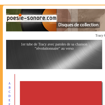
Tracy 
1er tube de Tracy avec paroles de sa chanson
"révolutionnaire" au verso
A
B
C
D
E
F