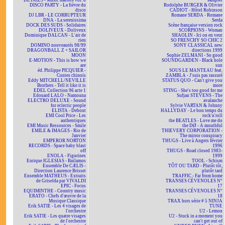
DETAILS - Music matters vol. 8
sampler
DISCO PARTY - La fièvre du
Rodolphe BURGER & Olivier
disco
CADIOT - Hôtel Robinson
DJ LBR - LE CORRUPTEUR
Romane SERDA - Romane
DNA - La serenissima
Serda
DOCK DES SUDS - Solidaires
Scène française version rock
DOLIVEUX - Doliveux
SCORPIONS - Woman
Dominique DALCAN - L'air de
SHAOLIN - Ici on en veut
rien
SO FRENCHY SO CHIC 2
DOMINO nouveautés 98/99
SONY CLASSICAL new
DRAGONBALL Z + SAILOR
directions 1999
MOON
Sophie ZELMANI - So good
E-MOTION - This is how we
SOUNDGARDEN - Black hole
are
sun
éd. Philippe PICQUIER -
SOUS LE MANTEAU feat.
Contes chinois
ZAMBLA - J'suis pas rassuré
Eddy MITCHELL/NEVILLE
STATUS QUO - Can't give you
Brothers - Tell it like it is
more
EDEL Collection 96 acte 1
STING - She's too good for me
Edouard LALO - Namouna
Sufjan STEVENS - The
ELECTRO DELUXE - Sound
avalanche
for eclectic people
Sylvie VARTAN & Johnny
ELISTA - Debout
HALLYDAY - Le bon temps du
EMI Cool Price - Les
rock'n'roll
authentiques
the BEATLES - Love me do
EMI Music Ressources - Smile
the DØ - A mouthful
EMILE & IMAGES - Rio de
THIEVERY CORPORATION -
Janvier
The mirror conspiracy
EMPEROR NORTON
THUGS - Live à Angers février
RECORDS - Space baby blast
1996
off
THUGS - Road closed 1983-
ENOLA - Figurines
1999
Enrique IGLESIAS - Bailamos
TOOL - Schism
Ensemble De CÆLIS -
TÔT OU TARD - Plutôt tôt,
Direction Laurence Brisset
plutôt tard
Ensemble MATHEUS - Extraits
TRAFFIC - Far from home
de Griselda par VIVALDI
TRANSES CÉVENOLES N°
EPIC - Focus
17
EQUIMINTHE - Country music
TRANSES CÉVENOLES N°
ERATO - Chefs d'œuvre de la
18
Musique Classique
TRAX hors série # 5 NINJA
Erik SATIE - Les 4 visages de
TUNE
l'orchestre
U2 - Lemon
Erik SATIE - Les quatre visages
U2 - Stuck in a moment you
de l'orchestre
can't get out of