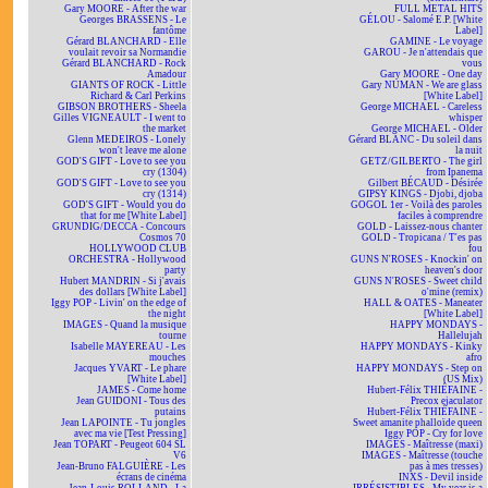
Gary MOORE - After the war
FULL METAL HITS
Georges BRASSENS - Le
GÉLOU - Salomé E.P. [White
fantôme
Label]
Gérard BLANCHARD - Elle
GAMINE - Le voyage
voulait revoir sa Normandie
GAROU - Je n'attendais que
Gérard BLANCHARD - Rock
vous
Amadour
Gary MOORE - One day
GIANTS OF ROCK - Little
Gary NUMAN - We are glass
Richard & Carl Perkins
[White Label]
GIBSON BROTHERS - Sheela
George MICHAEL - Careless
Gilles VIGNEAULT - I went to
whisper
the market
George MICHAEL - Older
Glenn MEDEIROS - Lonely
Gérard BLANC - Du soleil dans
won't leave me alone
la nuit
GOD'S GIFT - Love to see you
GETZ/GILBERTO - The girl
cry (1304)
from Ipanema
GOD'S GIFT - Love to see you
Gilbert BÉCAUD - Désirée
cry (1314)
GIPSY KINGS - Djobi, djoba
GOD'S GIFT - Would you do
GOGOL 1er - Voilà des paroles
that for me [White Label]
faciles à comprendre
GRUNDIG/DECCA - Concours
GOLD - Laissez-nous chanter
Cosmos 70
GOLD - Tropicana / T'es pas
HOLLYWOOD CLUB
fou
ORCHESTRA - Hollywood
GUNS N'ROSES - Knockin' on
party
heaven's door
Hubert MANDRIN - Si j'avais
GUNS N'ROSES - Sweet child
des dollars [White Label]
o'mine (remix)
Iggy POP - Livin' on the edge of
HALL & OATES - Maneater
the night
[White Label]
IMAGES - Quand la musique
HAPPY MONDAYS -
tourne
Hallelujah
Isabelle MAYEREAU - Les
HAPPY MONDAYS - Kinky
mouches
afro
Jacques YVART - Le phare
HAPPY MONDAYS - Step on
[White Label]
(US Mix)
JAMES - Come home
Hubert-Félix THIÉFAINE -
Jean GUIDONI - Tous des
Precox ejaculator
putains
Hubert-Félix THIÉFAINE -
Jean LAPOINTE - Tu jongles
Sweet amanite phalloïde queen
avec ma vie [Test Pressing]
Iggy POP - Cry for love
Jean TOPART - Peugeot 604 SL
IMAGES - Maîtresse (maxi)
V6
IMAGES - Maîtresse (touche
Jean-Bruno FALGUIÈRE - Les
pas à mes tresses)
écrans de cinéma
INXS - Devil inside