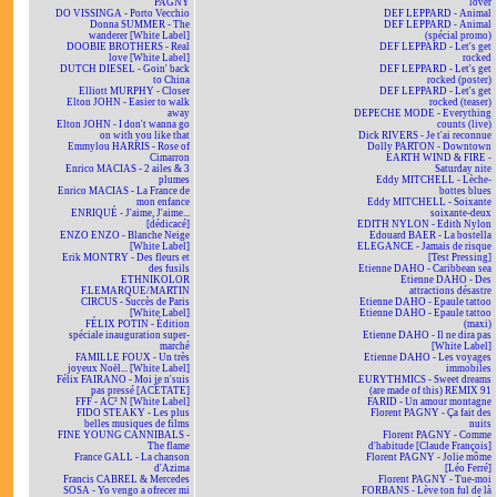
PAGNY
lover
DO VISSINGA - Porto Vecchio
DEF LEPPARD - Animal
Donna SUMMER - The
DEF LEPPARD - Animal
wanderer [White Label]
(spécial promo)
DOOBIE BROTHERS - Real
DEF LEPPARD - Let's get
love [White Label]
rocked
DUTCH DIESEL - Goin' back
DEF LEPPARD - Let's get
to China
rocked (poster)
Elliott MURPHY - Closer
DEF LEPPARD - Let's get
Elton JOHN - Easier to walk
rocked (teaser)
away
DEPECHE MODE - Everything
Elton JOHN - I don't wanna go
counts (live)
on with you like that
Dick RIVERS - Je t'ai reconnue
Emmylou HARRIS - Rose of
Dolly PARTON - Downtown
Cimarron
EARTH WIND & FIRE -
Enrico MACIAS - 2 ailes & 3
Saturday nite
plumes
Eddy MITCHELL - Lèche-
Enrico MACIAS - La France de
bottes blues
mon enfance
Eddy MITCHELL - Soixante
ENRIQUÉ - J'aime, J'aime...
soixante-deux
[dédicacé]
EDITH NYLON - Edith Nylon
ENZO ENZO - Blanche Neige
Edouard BAER - La bostella
[White Label]
ELEGANCE - Jamais de risque
Erik MONTRY - Des fleurs et
[Test Pressing]
des fusils
Etienne DAHO - Caribbean sea
ETHNIKOLOR
Etienne DAHO - Des
F.LEMARQUE/MARTIN
attractions désastre
CIRCUS - Succès de Paris
Etienne DAHO - Epaule tattoo
[White Label]
Etienne DAHO - Epaule tattoo
FÉLIX POTIN - Édition
(maxi)
spéciale inauguration super-
Etienne DAHO - Il ne dira pas
marché
[White Label]
FAMILLE FOUX - Un très
Etienne DAHO - Les voyages
joyeux Noël... [White Label]
immobiles
Félix FAIRANO - Moi je n'suis
EURYTHMICS - Sweet dreams
pas pressé [ACÉTATE]
(are made of this) REMIX 91
FFF - AC² N [White Label]
FARID - Un amour montagne
FIDO STEAKY - Les plus
Florent PAGNY - Ça fait des
belles musiques de films
nuits
FINE YOUNG CANNIBALS -
Florent PAGNY - Comme
The flame
d'habitude [Claude François]
France GALL - La chanson
Florent PAGNY - Jolie môme
d'Azima
[Léo Ferré]
Francis CABREL & Mercedes
Florent PAGNY - Tue-moi
SOSA - Yo vengo a ofrecer mi
FORBANS - Lève ton ful de là