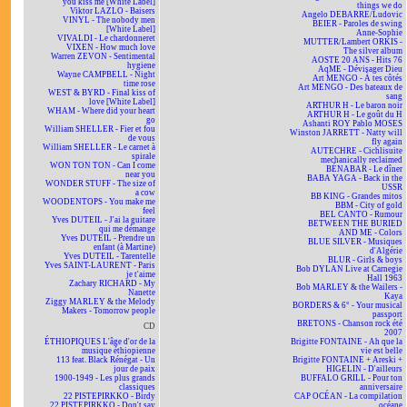
you kiss me [White Label]
things we do
Viktor LAZLO - Baisers
Angelo DEBARRE/Ludovic
VINYL - The nobody men
BEIER - Paroles de swing
[White Label]
Anne-Sophie
VIVALDI - Le chardonneret
MUTTER/Lambert ORKIS -
VIXEN - How much love
The silver album
Warren ZEVON - Sentimental
AOSTE 20 ANS - Hits 76
hygiene
AqME - Dévisager Dieu
Wayne CAMPBELL - Night
Art MENGO - À tes côtés
time rose
Art MENGO - Des bateaux de
WEST & BYRD - Final kiss of
sang
love [White Label]
ARTHUR H - Le baron noir
WHAM - Where did your heart
ARTHUR H - Le goût du H
go
Ashanti ROY Pablo MOSES
William SHELLER - Fier et fou
Winston JARRETT - Natty will
de vous
fly again
William SHELLER - Le carnet à
AUTECHRE - Cichlisuite
spirale
mechanically reclaimed
WON TON TON - Can I come
BÉNABAR - Le dîner
near you
BABA YAGA - Back in the
WONDER STUFF - The size of
USSR
a cow
BB KING - Grandes mitos
WOODENTOPS - You make me
BBM - City of gold
feel
BEL CANTO - Rumour
Yves DUTEIL - J'ai la guitare
BETWEEN THE BURIED
qui me démange
AND ME - Colors
Yves DUTEIL - Prendre un
BLUE SILVER - Musiques
enfant (à Martine)
d'Algérie
Yves DUTEIL - Tarentelle
BLUR - Girls & boys
Yves SAINT-LAURENT - Paris
Bob DYLAN Live at Carnegie
je t'aime
Hall 1963
Zachary RICHARD - My
Bob MARLEY & the Wailers -
Nanette
Kaya
Ziggy MARLEY & the Melody
BORDERS & 6° - Your musical
Makers - Tomorrow people
passport
BRETONS - Chanson rock été
CD
2007
ÉTHIOPIQUES L'âge d'or de la
Brigitte FONTAINE - Ah que la
musique éthiopienne
vie est belle
113 feat. Black Rénégat - Un
Brigitte FONTAINE + Areski +
jour de paix
HIGELIN - D'ailleurs
1900-1949 - Les plus grands
BUFFALO GRILL - Pour ton
classiques
anniversaire
22 PISTEPIRKKO - Birdy
CAP OCÉAN - La compilation
22 PISTEPIRKKO - Don't say
océane