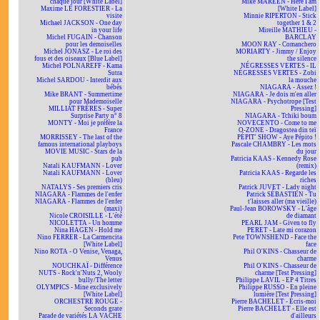
chaque jour [White Label]
Mike MAREEN - Here I am
Maxime LE FORESTIER - La
[White Label]
visite
Minnie RIPERTON - Stick
Michael JACKSON - One day
together 1 & 2
in your life
Mireille MATHIEU -
Michel FUGAIN - Chanson
BARCLAY
pour les demoiselles
MOON RAY - Comanchero
Michel JONASZ - Le roi des
MORIARTY - Jimmy / Enjoy
fous et des oiseaux [Blue Label]
the silence
Michel POLNAREFF - Kama
NÉGRESSES VERTES - IL
Sutra
NÉGRESSES VERTES - Zobi
Michel SARDOU - Interdit aux
la mouche
bébés
NIAGARA - Assez !
Mike BRANT - Summertime
NIAGARA - Je dois m'en aller
pour Mademoiselle
NIAGARA - Psychotrope [Test
MILLIAT FRÈRES - Super
Pressing]
Surprise Party n° 8
NIAGARA - Tchiki boum
MONTY - Moi je préfère la
NOVECENTO - Come to me
France
O-ZONE - Dragostea din teï
MORRISSEY - The last of the
PÉPIT' SHOW - Aye Pépito !
famous international playboys
Pascale CHAMBRY - Les mots
MOVIE MUSIC - Stars de la
du jour
pub
Patricia KAAS - Kennedy Rose
Natali KAUFMANN - Lover
(remix)
Natali KAUFMANN - Lover
Patricia KAAS - Regarde les
(bleu)
riches
NATALYS - Ses premiers cris
Patrick JUVET - Lady night
NIAGARA - Flammes de l'enfer
Patrick SÉBASTIEN - Tu
NIAGARA - Flammes de l'enfer
t'laisses aller (ma vieille)
(maxi)
Paul-Jean BOROWSKY - L'âge
Nicole CROISILLE - L'été
de diamant
NICOLETTA - Un homme
PEARL JAM - Given to fly
Nina HAGEN - Hold me
PERET - Late mi corazon
Nino FERRER - La Carmencita
Pete TOWNSHEND - Face the
[White Label]
face
Nino ROTA - O Venise, Venaga,
Phil O'KINS - Chasseur de
Venus
charme
NOUCHKAÏ - Différence
Phil O'KINS - Chasseur de
NUTS - Rock'n'Nuts 2, Wooly
charme [Test Pressing]
bully/The letter
Philippe LAVIL - EP 4 Titres
OLYMPICS - Mine exclusively
Philippe RUSSO - En pleine
[White Label]
lumière [Test Pressing]
ORCHESTRE ROUGE -
Pierre BACHELET - Écris-moi
Seconds grate
Pierre BACHELET - Elle est
Parade de variétés LA VACHE
d'ailleurs