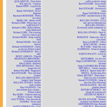
QUILAPAYUN - Tutti-frutti
softly (with his song)
R.B. and CO. - Calypso
Rod STEWART - Da ya think
Ramon PIPIN - La porte du
I'm sexy
jardin
Rod STEWART - Downtown
Randy NEWMAN - B.O.F.
train
Ragtime
Roger WATERS & Cindy
Raymond BOISSERIE - Perles
LAUPER - Another brick in the
de cristal
wall ²
REBEL MC - Better world
ROLLING STONES - E.P. (I
Richard LORD - Pleins feux sur
can't get no) Satisfaction
la RENAULT 9
ROLLING STONES -
Richard LORD - Rallye Monte-
Everybody needs somebody to
Carlo [dédicacé]
love
Richard LORD - The winning
ROLLING STONES - Paint It,
lion (it's time to go)
Black
Richard MARX - Keep coming
ROMANCE - Dance my way to
back
your heart
Richard MARX - Now and
Rose LAURENS - Africa
forever
ROXY MUSIC - Avalon
Richard SANDERSON - Check
RUN DMC - Walk this way
on the list [White Label]
SCORPIONS - Wind of change
Richard SANDERSON - She's a
(maxi)
lady
SCRITTI POLITTI - Lover to
RICKY AMIGOS - Téquila
fall
RIGHTEOUS BROTHERS -
SEPTEMBER - Cry for you
Unchained melody
Serge GAINSBOURG - Love on
Rika ZARAÏ - Hallelou
the beat
RITA MITSOUKO - Don't
Serge GAINSBOURG & Eddy
forget the nite
MITCHELL - Vieille canaille
Robert PALMER - Happiness
SHEILA - Spacer remix 98 ²
Rod STEWART - This old heart
SHONA - Elodie mon rêve
of mine
Sidney BECHET - Petite fleur /
ROLLING BIDOCHONS -
Dans les rues d'Antibes
Jumpin' Jack Flasque
Sinead O'CONNOR - Jump in
ROLLING STONES - Honky
the river [Test Pressing]
tonk women
SISTER SLEDGE - He's the
Ron GOODWIN - Ces
greatest dancer
merveilleux fous volants...
SISTERS OF MERCY - All
[White Label]
along the watchtower
Roy ROBY - Time for dancing
SISTERS OF MERCY -
RUDY La Scala - Woman
Dominion
SALT'N'PEPA - You showed me
SKUNK ANANSIE - Secretly
SANDRA - Secret land
(Armand van Helden remix)
(remixes)
SMITHEREENS feat. Belinda
SANTA ESMERALDA - C'est
CARLISLE - Blue period