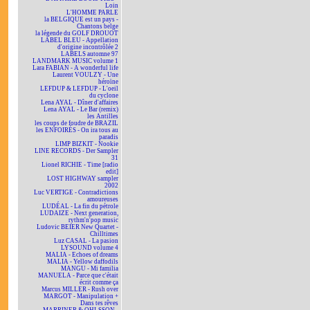
Loin
L'HOMME PARLE
la BELGIQUE est un pays -
Chantons belge
la légende du GOLF DROUOT
LABEL BLEU - Appellation
d'origine incontrôlée 2
LABELS automne 97
LANDMARK MUSIC volume 1
Lara FABIAN - A wonderful life
Laurent VOULZY - Une
héroïne
LEFDUP & LEFDUP - L'oeil
du cyclone
Lena AYAL - Dîner d'affaires
Lena AYAL - Le Bar (remix)
les Antilles
les coups de foudre de BRAZIL
les ENFOIRÉS - On ira tous au
paradis
LIMP BIZKIT - Nookie
LINE RECORDS - Der Sampler
31
Lionel RICHIE - Time [radio
edit]
LOST HIGHWAY sampler
2002
Luc VERTIGE - Contradictions
amoureuses
LUDÉAL - La fin du pétrole
LUDAIZE - Next generation,
rythm'n'pop music
Ludovic BEIER New Quartet -
Chilltimes
Luz CASAL - La pasion
LYSOUND volume 4
MALIA - Echoes of dreams
MALIA - Yellow daffodils
MANGU - Mi familia
MANUELA - Parce que c'était
écrit comme ça
Marcus MILLER - Rush over
MARGOT - Manipulation +
Dans tes rêves