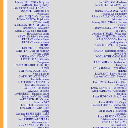
Johnny HALLYDAY & Sylvie
Joe SATRIANI - I believe
VARTAN - Bye bye baby
John MELLENCAMP - Last
Joye du vin à CHÂTEAUNEUF
chance
DU PAPE - Chansons des
Johnny HALLYDAY - Ça ne
échansons
change pas un homme
Julien CLERC - Ce n'est rien
Johnny HALLYDAY - Cadillac
Juliette GRÉCO - Ta jalousie
(picture-disc)
[White Label]
Johnny HALLYDAY - Derrière
KARAJAN - BRAHMS, danses
l'amour
hongroises + catalogue
Johnny HALLYDAY - Succès
Kenny BALL & his jazz band -
1961-1973
Hawaiian war chant
Jonathan STUART - Wako man
KENT - On fait c'qu'on peut
Julien CLERC - This melody
KENT - Tous les mômes
KAJAGOOGOO - Too shy
KENT - Tous les mômes
(midnight mix)
REMIX
Karen CHERYL - Sing to me
Kim WILDE - You came
mama
KIRSTEN - Over the rainbow
KNORR - campagne Europe 1
[White Label]
hiver 78-79
KRÉMA HOLLYWOOD -
KOOL & THE GANG 1990
J.STRAUSS fils, Valse de
hitmix
l'empereur
LA FEMME - Sur la planche /
L'AFFAIRE LOUIS TRIO - Il y
Françoise
a ceux
LADY ROUGE - Eyes of mars
L'AFFAIRE LOUIS TRIO -
[DIOR]
Nous on a tout
LAURENT - Lady / Pharaon
L'AFFAIRE LOUIS TRIO -
Laurent VOULZY - Le soleil
Succès de larmes
donne
L'AFFRONT NATIONAL -
Lee LEWIS - French kiss [Test
Jean-Marie tu charries
Pressing]
LA LUNA - Les cactus
Lenny KRAVITZ - Let love rule
LAZARE - Infidèle
Leon REDBONE - Gotta shake
Lee DORSEY - Shortnin' bread
that thing
[monoface White Label]
Leon REDBONE - Play Gipsy
Lee ELDRED - How's your
play
love life 1&2
Leon REDBONE - Sugar
Lee REED - Ram ram jam
Leonard COHEN - First we take
Lena GOLD - Radio [Blue
Manhattan
Label]
Linda SCOTT - Starlight,
Leonard BERNSTEIN - Gaîté
starbright
Parisienne d'Offenbach
Louis BERTIGNAC et les
les JARDINS de l'OPÉRA -
Visiteurs - Ces idées-là
Meilleurs vœux
LOVE AND MONEY -
les MAX VALENTIN - Les
Halleluiah man