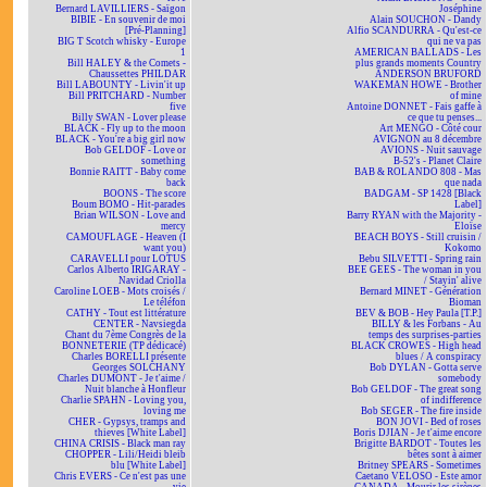
Bernard LAVILLIERS - Saïgon
Joséphine
BIBIE - En souvenir de moi
Alain SOUCHON - Dandy
[Pré-Planning]
Alfio SCANDURRA - Qu'est-ce
BIG T Scotch whisky - Europe
qui ne va pas
1
AMERICAN BALLADS - Les
Bill HALEY & the Comets -
plus grands moments Country
Chaussettes PHILDAR
ANDERSON BRUFORD
Bill LABOUNTY - Livin'it up
WAKEMAN HOWE - Brother
Bill PRITCHARD - Number
of mine
five
Antoine DONNET - Fais gaffe à
Billy SWAN - Lover please
ce que tu penses...
BLACK - Fly up to the moon
Art MENGO - Côté cour
BLACK - You're a big girl now
AVIGNON au 8 décembre
Bob GELDOF - Love or
AVIONS - Nuit sauvage
something
B-52's - Planet Claire
Bonnie RAITT - Baby come
BAB & ROLANDO 808 - Mas
back
que nada
BOONS - The score
BADGAM - SP 1428 [Black
Boum BOMO - Hit-parades
Label]
Brian WILSON - Love and
Barry RYAN with the Majority -
mercy
Eloïse
CAMOUFLAGE - Heaven (I
BEACH BOYS - Still cruisin /
want you)
Kokomo
CARAVELLI pour LOTUS
Bebu SILVETTI - Spring rain
Carlos Alberto IRIGARAY -
BEE GEES - The woman in you
Navidad Criolla
/ Stayin' alive
Caroline LOEB - Mots croisés /
Bernard MINET - Génération
Le téléfon
Bioman
CATHY - Tout est littérature
BEV & BOB - Hey Paula [T.P.]
CENTER - Navsiegda
BILLY & les Forbans - Au
Chant du 7ème Congrès de la
temps des surprises-parties
BONNETERIE (TP dédicacé)
BLACK CROWES - High head
Charles BORELLI présente
blues / A conspiracy
Georges SOLCHANY
Bob DYLAN - Gotta serve
Charles DUMONT - Je t'aime /
somebody
Nuit blanche à Honfleur
Bob GELDOF - The great song
Charlie SPAHN - Loving you,
of indifference
loving me
Bob SEGER - The fire inside
CHER - Gypsys, tramps and
BON JOVI - Bed of roses
thieves [White Label]
Boris DJIAN - Je t'aime encore
CHINA CRISIS - Black man ray
Brigitte BARDOT - Toutes les
CHOPPER - Lili/Heidi bleib
bêtes sont à aimer
blu [White Label]
Britney SPEARS - Sometimes
Chris EVERS - Ce n'est pas une
Caetano VELOSO - Este amor