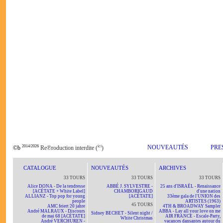
2014/2026
ici
NOUVEAUTÉS
PRE
©b
Re℗roduction interdite (
)
CATALOGUE
NOUVEAUTÉS
ARCHIVES
33 TOURS
33 TOURS
33 TOURS
Alice DONA - De la tendresse
ABBÉ J. SYLVESTRE -
25 ans d'ISRAËL - Renaissance
[ACÉTATE + White Label]
CHAMBORIGAUD
d'une nation
ALLIANZ - Top pop for young
[ACÉTATE]
33ème gala de l'UNION des
people
ARTISTES (1963)
45 TOURS
AMC feiert 20 jahre
4TH & BROADWAY Sampler
André MALRAUX - Discours
ABBA - Lay all your love on me
Sidney BECHET - Silent night /
de mai 68 [ACÉTATE]
AIR FRANCE - Escale-Party,
White Christmas
André VERCHUREN -
vacances dansantes autour du