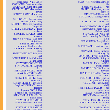
magnifique [White Label]
SONY - Test record for cartridge
SCORPIONS - Don't believe her
file
SCORPIONS - Wind of change
SPANDAU BALLET - True
SCRITTI POLITTI - Boom there
SPARKS - Music that you can
she was
dance to
SENATOR KING - Rock your
SPINNERS - I'll be around
baby
STATUS QUO - Can't give you
SG GIGANTE - Fumar é matar
more
saudades [White Label]
STEEL PULSE - Soul of my
SHAMEN - Move any mountain
soul
Progen 91
Steve WINWOOD - Don't you
SHIRLEY & COMPANY - I like
know what the night can do
to dance
[White Label]
SHOPPING AT ORLY - Hors
STONE ROSES - What the
commerce
world is waiting for / Fools
SHUKY & AVIVA - Mais bien
gold
sûr je t'aime
STRAY CATS - Bring it back
Sidney BECHET et son
again
orchestre - Black and blue
SUPERTRAMP - Don't leave me
SILVER SOUNDS - Sleeping
now
slow
SURVIVOR - Eye of the tiger
SIMPLE MINDS - This is your
(Rocky III)
land
SURVIVOR - Eye of the tiger &
SONY MUSIC & les Chérubins
JAMES BROWN - Living in
- Bonne année
America
SOUVENIRS SOUVENIRS
TALK TALK - It's my life /
STAYING ALIVE - Extraits
Such a shame
b.o.f.
TALKING HEADS - Road to
STEALERS WHEEL - Blind
nowhere
faith & Rick WAKEMAN -
TEARS FOR FEARS - Famous
Anne of Cleves
last words
Stephan EICHER - Pas d'ami
TEARS FOR FEARS - Laid so
(comme toi)
low (tears roll down)
Stephan EICHER - Rien à voir
TEN SHARP - You [White
Stephan EICHER - Tu ne me
Label]
dois rien
Terence TRENT D'ARBY - This
Stéphane COLLARO -
side of love
L'histoire de France (Flodor)
TEXAS - Alone with you
STEVE MILLER BAND - Fly
THEMBI - Kwela mfana (cé
like an eagle
dansé)
STEVE MILLER BAND - I
THIN LIZZY - Dedication
want to make the world turn
THREE DEGREES - What I did
around
for love
STEVE MILLER BAND - I
Tom JONES - Love is in the air