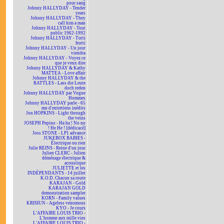
pour sang
Johnny HALLYDAY - Tender
years
Johnny HALLYDAY - They
call him a man
Johnny HALLYDAY - Tout
public 1962-1992
Johnny HALLYDAY - Tutti
frutti
Johnny HALLYDAY - Un jour
viendra
Johnny HALLYDAY - Voyez ce
que je veux dire
Johnny HALLYDAY & Kathy
MATTEA - Love affair
Johnny HALLYDAY & the
RATTLES - Lass die Leute
doch reden
Johnny HALLYDAY par Vogue
Hommes
Johnny HALLYDAY parle - 65
mn d'entretiens inédits
Jon HOPKINS - Light through
the veins
JOSEPH Pepino - Ha ha ! No no
! He He ! [dédicacé]
Joss STONE - LP1 advance
JUKEBOX BABIES -
Électrique ou rien
Julie REINS - Reine d'un jour
Julien CLERC - Julien
déménage électrique &
acoustique
JULIETTE et les
INDÉPENDANTS - 14 juillet
K.O.D. Chacun sa route
KARAJAN - Gold
KARAJAN GOLD
demonstration sampler
KORN - Family values
KRISIUN - Ageless venomous
KYO - Je cours
L'AFFAIRE LOUIS TRIO -
L'homme aux mille vies
L'AFFAIRE LOUIS TRIO -