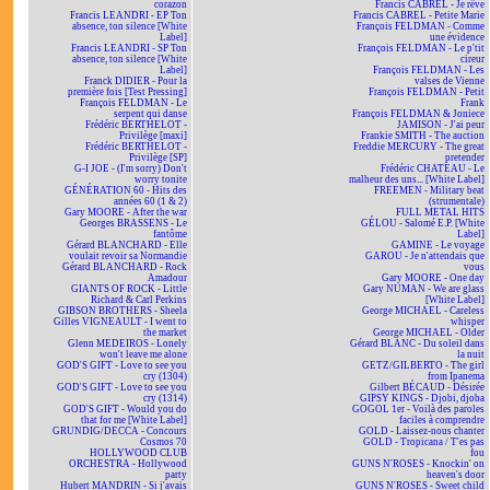
corazon
Francis CABREL - Je rêve
Francis LEANDRI - EP Ton
Francis CABREL - Petite Marie
absence, ton silence [White
François FELDMAN - Comme
Label]
une évidence
Francis LEANDRI - SP Ton
François FELDMAN - Le p'tit
absence, ton silence [White
cireur
Label]
François FELDMAN - Les
Franck DIDIER - Pour la
valses de Vienne
première fois [Test Pressing]
François FELDMAN - Petit
François FELDMAN - Le
Frank
serpent qui danse
François FELDMAN & Joniece
Frédéric BERTHELOT -
JAMISON - J'ai peur
Privilège [maxi]
Frankie SMITH - The auction
Frédéric BERTHELOT -
Freddie MERCURY - The great
Privilège [SP]
pretender
G-I JOE - (I'm sorry) Don't
Frédéric CHATEAU - Le
worry tonite
malheur des uns... [White Label]
GÉNÉRATION 60 - Hits des
FREEMEN - Military beat
années 60 (1 & 2)
(strumentale)
Gary MOORE - After the war
FULL METAL HITS
Georges BRASSENS - Le
GÉLOU - Salomé E.P. [White
fantôme
Label]
Gérard BLANCHARD - Elle
GAMINE - Le voyage
voulait revoir sa Normandie
GAROU - Je n'attendais que
Gérard BLANCHARD - Rock
vous
Amadour
Gary MOORE - One day
GIANTS OF ROCK - Little
Gary NUMAN - We are glass
Richard & Carl Perkins
[White Label]
GIBSON BROTHERS - Sheela
George MICHAEL - Careless
Gilles VIGNEAULT - I went to
whisper
the market
George MICHAEL - Older
Glenn MEDEIROS - Lonely
Gérard BLANC - Du soleil dans
won't leave me alone
la nuit
GOD'S GIFT - Love to see you
GETZ/GILBERTO - The girl
cry (1304)
from Ipanema
GOD'S GIFT - Love to see you
Gilbert BÉCAUD - Désirée
cry (1314)
GIPSY KINGS - Djobi, djoba
GOD'S GIFT - Would you do
GOGOL 1er - Voilà des paroles
that for me [White Label]
faciles à comprendre
GRUNDIG/DECCA - Concours
GOLD - Laissez-nous chanter
Cosmos 70
GOLD - Tropicana / T'es pas
HOLLYWOOD CLUB
fou
ORCHESTRA - Hollywood
GUNS N'ROSES - Knockin' on
party
heaven's door
Hubert MANDRIN - Si j'avais
GUNS N'ROSES - Sweet child