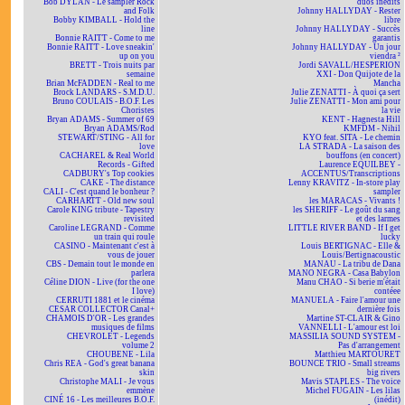
Bob DYLAN - Le sampler Rock
duos inédits
and Folk
Johnny HALLYDAY - Rester
Bobby KIMBALL - Hold the
libre
line
Johnny HALLYDAY - Succès
Bonnie RAITT - Come to me
garantis
Bonnie RAITT - Love sneakin'
Johnny HALLYDAY - Un jour
up on you
viendra ²
BRETT - Trois nuits par
Jordi SAVALL/HESPERION
semaine
XXI - Don Quijote de la
Brian McFADDEN - Real to me
Mancha
Brock LANDARS - S.M.D.U.
Julie ZENATTI - À quoi ça sert
Bruno COULAIS - B.O.F. Les
Julie ZENATTI - Mon ami pour
Choristes
la vie
Bryan ADAMS - Summer of 69
KENT - Hagnesta Hill
Bryan ADAMS/Rod
KMFDM - Nihil
STEWART/STING - All for
KYO feat. SITA - Le chemin
love
LA STRADA - La saison des
CACHAREL & Real World
bouffons (en concert)
Records - Gifted
Laurence EQUILBEY -
CADBURY's Top cookies
ACCENTUS/Transcriptions
CAKE - The distance
Lenny KRAVITZ - In-store play
CALI - C'est quand le bonheur ?
sampler
CARHARTT - Old new soul
les MARACAS - Vivants !
Carole KING tribute - Tapestry
les SHERIFF - Le goût du sang
revisited
et des larmes
Caroline LEGRAND - Comme
LITTLE RIVER BAND - If I get
un train qui roule
lucky
CASINO - Maintenant c'est à
Louis BERTIGNAC - Elle &
vous de jouer
Louis/Bertignacoustic
CBS - Demain tout le monde en
MANAU - La tribu de Dana
parlera
MANO NEGRA - Casa Babylon
Céline DION - Live (for the one
Manu CHAO - Si berie m'était
I love)
contéee
CERRUTI 1881 et le cinéma
MANUELA - Faire l'amour une
CESAR COLLECTOR Canal+
dernière fois
CHAMOIS D'OR - Les grandes
Martine ST-CLAIR & Gino
musiques de films
VANNELLI - L'amour est loi
CHEVROLET - Legends
MASSILIA SOUND SYSTEM -
volume 2
Pas d'arrangement
CHOUBENE - Lila
Matthieu MARTOURET
Chris REA - God's great banana
BOUNCE TRIO - Small streams
skin
big rivers
Christophe MALI - Je vous
Mavis STAPLES - The voice
emmène
Michel FUGAIN - Les lilas
CINÉ 16 - Les meilleures B.O.F.
(inédit)