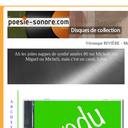
Véronique RIVIÈRE - Micha
Ah les jolies nappes de synthé années 80 sur Michaël (ou
Miguel ou Michel), mais c'est un camé, Léon
A
B
C
D
E
F