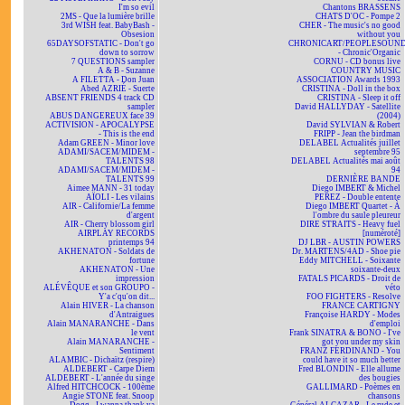
I'm so evil
Chantons BRASSENS
2MS - Que la lumière brille
CHATS D'OC - Pompe 2
3rd WISH feat. BabyBash -
CHER - The music's no good
Obsesion
without you
65DAYSOFSTATIC - Don't go
CHRONICART/PEOPLESOUN
down to sorrow
- Chronic'Organic
7 QUESTIONS sampler
CORNU - CD bonus live
A & B - Suzanne
COUNTRY MUSIC
A FILETTA - Don Juan
ASSOCIATION Awards 1993
Abed AZRIÉ - Suerte
CRISTINA - Doll in the box
ABSENT FRIENDS 4 track CD
CRISTINA - Sleep it off
sampler
David HALLYDAY - Satellite
ABUS DANGEREUX face 39
(2004)
ACTIVISION - APOCALYPSE
David SYLVIAN & Robert
- This is the end
FRIPP - Jean the birdman
Adam GREEN - Minor love
DELABEL Actualités juillet
ADAMI/SACEM/MIDEM -
septembre 95
TALENTS 98
DELABEL Actualités mai août
ADAMI/SACEM/MIDEM -
94
TALENTS 99
DERNIÈRE BANDE
Aimee MANN - 31 today
Diego IMBERT & Michel
AÏOLI - Les vilains
PEREZ - Double entente
AIR - Californie/La femme
Diego IMBERT Quartet - À
d'argent
l'ombre du saule pleureur
AIR - Cherry blossom girl
DIRE STRAITS - Heavy fuel
AIRPLAY RECORDS
[numéroté]
printemps 94
DJ LBR - AUSTIN POWERS
AKHENATON - Soldats de
Dr. MARTENS/4AD - Shoe pie
fortune
Eddy MITCHELL - Soixante
AKHENATON - Une
soixante-deux
impression
FATALS PICARDS - Droit de
ALÉVÊQUE et son GROUPO -
véto
Y'a c'qu'on dit...
FOO FIGHTERS - Resolve
Alain HIVER - La chanson
FRANCE CARTIGNY
d'Antraigues
Françoise HARDY - Modes
Alain MANARANCHE - Dans
d'emploi
le vent
Frank SINATRA & BONO - I've
Alain MANARANCHE -
got you under my skin
Sentiment
FRANZ FERDINAND - You
ALAMBIC - Dichaïtz (respire)
could have it so much better
ALDEBERT - Carpe Diem
Fred BLONDIN - Elle allume
ALDEBERT - L'année du singe
des bougies
Alfred HITCHCOCK - 100ème
GALLIMARD - Poèmes en
Angie STONE feat. Snoop
chansons