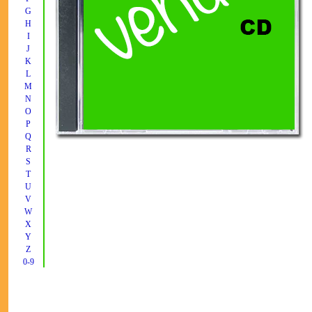
G
H
I
J
K
L
M
N
O
P
Q
R
S
T
U
V
W
X
Y
Z
0-9