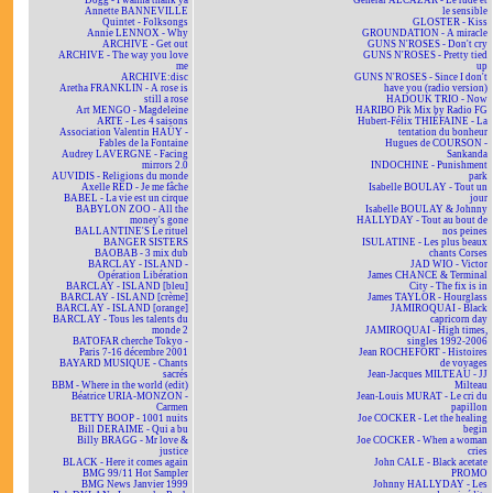
Dogg - I wanna thank ya
Général ALCAZAR - Le rude et
Annette BANNEVILLE
le sensible
Quintet - Folksongs
GLOSTER - Kiss
Annie LENNOX - Why
GROUNDATION - A miracle
ARCHIVE - Get out
GUNS N'ROSES - Don't cry
ARCHIVE - The way you love
GUNS N'ROSES - Pretty tied
me
up
ARCHIVE:disc
GUNS N'ROSES - Since I don't
Aretha FRANKLIN - A rose is
have you (radio version)
still a rose
HADOUK TRIO - Now
Art MENGO - Magdeleine
HARIBO Pik Mix by Radio FG
ARTE - Les 4 saisons
Hubert-Félix THIÉFAINE - La
Association Valentin HAÜY -
tentation du bonheur
Fables de la Fontaine
Hugues de COURSON -
Audrey LAVERGNE - Facing
Sankanda
mirrors 2.0
INDOCHINE - Punishment
AUVIDIS - Religions du monde
park
Axelle RED - Je me fâche
Isabelle BOULAY - Tout un
BABEL - La vie est un cirque
jour
BABYLON ZOO - All the
Isabelle BOULAY & Johnny
money's gone
HALLYDAY - Tout au bout de
BALLANTINE'S Le rituel
nos peines
BANGER SISTERS
ISULATINE - Les plus beaux
BAOBAB - 3 mix dub
chants Corses
BARCLAY - ISLAND -
JAD WIO - Victor
Opération Libération
James CHANCE & Terminal
BARCLAY - ISLAND [bleu]
City - The fix is in
BARCLAY - ISLAND [crème]
James TAYLOR - Hourglass
BARCLAY - ISLAND [orange]
JAMIROQUAI - Black
BARCLAY - Tous les talents du
capricorn day
monde 2
JAMIROQUAI - High times,
BATOFAR cherche Tokyo -
singles 1992-2006
Paris 7-16 décembre 2001
Jean ROCHEFORT - Histoires
BAYARD MUSIQUE - Chants
de voyages
sacrés
Jean-Jacques MILTEAU - JJ
BBM - Where in the world (edit)
Milteau
Béatrice URIA-MONZON -
Jean-Louis MURAT - Le cri du
Carmen
papillon
BETTY BOOP - 1001 nuits
Joe COCKER - Let the healing
Bill DERAIME - Qui a bu
begin
Billy BRAGG - Mr love &
Joe COCKER - When a woman
justice
cries
BLACK - Here it comes again
John CALE - Black acetate
BMG 99/11 Hot Sampler
PROMO
BMG News Janvier 1999
Johnny HALLYDAY - Les