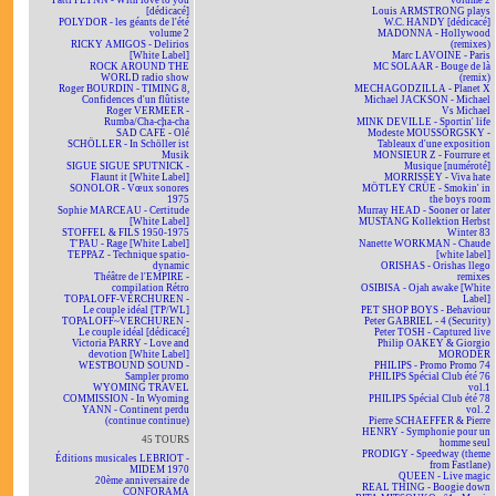
Patti FLYNN - With love to you
volume 2
[dédicacé]
Louis ARMSTRONG plays
POLYDOR - les géants de l'été
W.C. HANDY [dédicacé]
volume 2
MADONNA - Hollywood
RICKY AMIGOS - Delirios
(remixes)
[White Label]
Marc LAVOINE - Paris
ROCK AROUND THE
MC SOLAAR - Bouge de là
WORLD radio show
(remix)
Roger BOURDIN - TIMING 8,
MECHAGODZILLA - Planet X
Confidences d'un flûtiste
Michael JACKSON - Michael
Roger VERMEER -
Vs Michael
Rumba/Cha-cha-cha
MINK DEVILLE - Sportin' life
SAD CAFÉ - Olé
Modeste MOUSSORGSKY -
SCHÖLLER - In Schöller ist
Tableaux d'une exposition
Musik
MONSIEUR Z - Fourrure et
SIGUE SIGUE SPUTNICK -
Musique [numéroté]
Flaunt it [White Label]
MORRISSEY - Viva hate
SONOLOR - Vœux sonores
MÖTLEY CRÜE - Smokin' in
1975
the boys room
Sophie MARCEAU - Certitude
Murray HEAD - Sooner or later
[White Label]
MUSTANG Kollektion Herbst
STOFFEL & FILS 1950-1975
Winter 83
T'PAU - Rage [White Label]
Nanette WORKMAN - Chaude
TEPPAZ - Technique spatio-
[white label]
dynamic
ORISHAS - Orishas llego
Théâtre de l'EMPIRE -
remixes
compilation Rétro
OSIBISA - Ojah awake [White
TOPALOFF-VERCHUREN -
Label]
Le couple idéal [TP/WL]
PET SHOP BOYS - Behaviour
TOPALOFF~VERCHUREN -
Peter GABRIEL - 4 (Security)
Le couple idéal [dédicacé]
Peter TOSH - Captured live
Victoria PARRY - Love and
Philip OAKEY & Giorgio
devotion [White Label]
MORODER
WESTBOUND SOUND -
PHILIPS - Promo Promo 74
Sampler promo
PHILIPS Spécial Club été 76
WYOMING TRAVEL
vol.1
COMMISSION - In Wyoming
PHILIPS Spécial Club été 78
YANN - Continent perdu
vol. 2
(continue continue)
Pierre SCHAEFFER & Pierre
HENRY - Symphonie pour un
45 TOURS
homme seul
PRODIGY - Speedway (theme
Éditions musicales LEBRIOT -
from Fastlane)
MIDEM 1970
QUEEN - Live magic
20ème anniversaire de
REAL THING - Boogie down
CONFORAMA