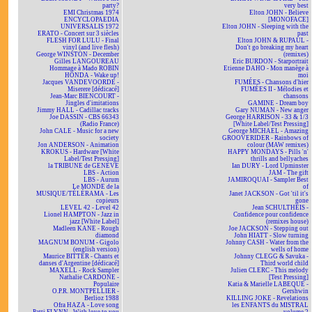
party?
very best
EMI Christmas 1974
Elton JOHN - Believe
ENCYCLOPAEDIA
[MONOFACE]
UNIVERSALIS 1972
Elton JOHN - Sleeping with the
ERATO - Concert sur 3 siècles
past
FLESH FOR LULU - Final
Elton JOHN & RUPAUL -
vinyl (and live flesh)
Don't go breaking my heart
George WINSTON - December
(remixes)
Gilles LANGOUREAU
Eric BURDON - Starportrait
Hommage à Mado ROBIN
Etienne DAHO - Mon manège à
HONDA - Wake up!
moi
Jacques VANDEVOORDE -
FUMÉES - Chansons d'hier
Miserere [dédicacé]
FUMÉES II - Mélodies et
Jean-Marc BIENCOURT -
chansons
Jingles d'imitations
GAMINE - Dream boy
Jimmy HALL - Cadillac tracks
Gary NUMAN - New anger
Joe DASSIN - CBS 66343
George HARRISON - 33 & 1/3
(Radio France)
[White Label/Test Pressing]
John CALE - Music for a new
George MICHAEL - Amazing
society
GROOVERIDER - Rainbows of
Jon ANDERSON - Animation
colour (MAW remixes)
KROKUS - Hardware [White
HAPPY MONDAYS - Pills 'n'
Label/Test Pressing]
thrills and bellyaches
la TRIBUNE de GENÈVE
Ian DURY - Lord Upminster
LBS - Action
JAM - The gift
LBS - Aurum
JAMIROQUAI - Sampler Best
Le MONDE de la
of
MUSIQUE/TÉLÉRAMA - Les
Janet JACKSON - Got 'til it's
copieurs
gone
LEVEL 42 - Level 42
Jean SCHULTHEIS -
Lionel HAMPTON - Jazz in
Confidence pour confidence
jazz [White Label]
(remixes house)
Madleen KANE - Rough
Joe JACKSON - Stepping out
diamond
John HIATT - Slow turning
MAGNUM BONUM - Gigolo
Johnny CASH - Water from the
(english version)
wells of home
Maurice BITTER - Chants et
Johnny CLEGG & Savuka -
danses d'Argentine [dédicacé]
Third world child
MAXELL - Rock Sampler
Julien CLERC - This melody
Nathalie CARDONE -
[Test Pressing]
Populaire
Katia & Marielle LABEQUE -
O.P.R. MONTPELLIER -
Gershwin
Berlioz 1988
KILLING JOKE - Revelations
Ofra HAZA - Love song
les ENFANTS du MISTRAL