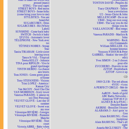
want to make the world turn
[White Label]
around (maxi)
TONTON DAVID - Peuples du
STING - The soul cages
monde
STREET BOYS - Red moon
Tracy CHAPMAN - Talkin
STREET BOYS - Some folks
'bout a revolution
(come bring your love to me)
U2 - Jesus-Christ & John
STYLISTICS - You are
MELLENCAMP - Do re mi
beautiful
UB40 - Sing our own song
SUGARCUBES - Deus
UB40 - The way you do the
SUGARCUBES - Hit [White
things you do
Label]
VAILLANCOURT - Bon temps
SUNSHINE - Come back baby
rouler
SWITCH - Switch it baby
Vanessa PARADIS - Marilyn &
SYLVIA - Automatic lover
John
TÉLÉPHONE - New York avec
WARNING - Rock
toi
city/Commando
TÉTINES NOIRES - Streap
William SHELLER - Un
Teac
homme heureux
Tanita TIKARAM - Little sister
Youssou N'DOUR & Peter
leaving town
GABRIEL - Shakin' the tree (DJ
Tanya St VAL - Tropical
edit)
Teresa KELLY - Johnnie
Yves SIMON - 2 ou 3 choses
TINA pour RIPOLIN - Vive le
pour elle
grand ripolinage
ZUCCHERO - Diavolo in me
TINTIN HEBDO - La chasse
ZZTOP - Doubleback
aux bruits
ZZTOP - Give it up
Tom JONES - Green green grass
CD
of home
Tony STEFANIDIS - Visions
1969 CLUB - The red album
Trini LOPEZ - America /
4YOU - 4 you
Kansas City
A PERFECT CIRCLE - Mer de
Van McCOY - Soul Cha Cha
noms
VAN MORRISON - Ivory tower
AaRON - Seeds of gold
Vanessa PARADIS - L'amour en
ABC Radio Networks -
soi [Test Pressing]
American TOP 40 # 51
VELVET GLOVE - Last day of
AGNÈS B. & la FNAC -
summer
Dernière Bande
VELVET GLOVE - Sweet was
AKIRISE - Brouiller l'écoute
my rose
ALABAMA 3 - Ain't goin' to
Véronique RIVIÈRE - Georges
Goa
Véronique RIVIÈRE - Première
Alain BASHUNG - Osez
Manche
Joséphine
Véronique RIVIÈRE - Tout
Alain BASHUNG - That's all
court
right
Victoria ABRIL - Baby when
Angela McCLUSKEY - The