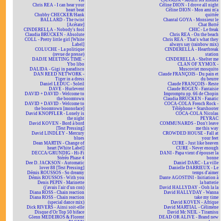
vie
CANADA - Mourir les sirènes
Chris REA - I can hear your
Céline DION - I drove all night
heart beat
Céline DION - Mon ami m'a
Chubby CHECKER/Hank
quittée
BALLARD - The twist
Chantal GOYA - Monsieur le
[Acétate]
Chat Botté
CINDERELLA - Nobody's fool
CHIC - Le freak
Claudia BRÜCKEN - Absolute
Chris REA - On the beach
COLL - Pretty little girl [White
Chris REA - That's what they
Label]
always say (rainbow mix)
COLUCHE - La politique
CINDERELLA - Heartbreak
(revue de presse)
station
DADJE MEETING TIME -
CINDERELLA - Shelter me
Ybo libo
CLAN OF XYMOX -
DALIDA - Gigi in paradisco
Muscoviet mosquito
DAN REED NETWORK -
Claude FRANÇOIS - Du pain et
Tiger in a dress
du beurre
Daniel LEDUC - Soleil
Claude FRANÇOIS - Reste
DAVE - Hurlevent
Claude ROGEN - Fantaisie
DAVID + DAVID - Welcome to
Impromptu op. 66 de Chopin
the boomtown
Claudia BRÜCKEN - Fanatic
DAVID + DAVID - Welcome to
COCA-COLA French Rock -
the boomtown [monoface]
Téléphone + Starshooter
David KNOPFLER - Lonely is
COCA-COLA Nicolas
the night
PEYRAC
David KOVEN - Bord à bord
COMMUNARDS - Don't leave
[Test Pressing]
me this way
David LINDLEY - Mercury
CROWDED HOUSE - Fall at
blues
your feet
Dean MARTIN - Change of
CURE - Just like heaven
heart [White Label]
CURE - Never enough
DECCA/GRUNDIG - Hi-Fi
DANI - Papa vient d'épouser la
Stéréo Phase 4
bonne
Dee D. JACKSON - Automatic
Daniel DARC - La ville
lover 88 [Test Pressing]
Danielle DARRIEUX - Le
Démis ROUSSOS - So dreamy
temps d'aimer
Démis ROUSSOS - With you
Dante AGOSTINI - Initiation à
Denis PEPIN - Marinette
la batterie
(j'avais l'air d'un con)
David HALLYDAY - Ooh la la
Diana ROSS - Chain reaction
David HALLYDAY - Wanna
Diana ROSS - Chain reaction
take my time
(special dance mix)
David KOVEN - Afrique
Dick RIVERS - Ainsi soit-elle
David MARTIAL - Célimène
Disque d'Or Top 50 biface
David Mc NEIL - Tiramisu
Glenn MEDEIROS & Florent
DEAD OR ALIVE - Brand new