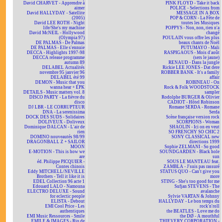
David CHARVET - Apprendre à
PINK FLOYD - Take it back
aimer
POLICE - Selections from
David HALLYDAY - Satellite
MESSAGE IN A BOX
(2005)
POP & CORN - La Fête de
David LEE ROTH - Night
toutes les Musiques
life/She's my machine
POPPYS - Non, non, rien n'a
David McNEIL - Hollywood
changé
(Olympia 97)
POULAIN vous offre les plus
DE PALMAS - De Palmas
beaux chants de Noël
DE PALMAS - Elle s'ennuie
PUTUMAYO - Mali
DECCA - Highlights 1997-98
RASPIGAOUS - Mois d'août
DECCA release programme
(sers le jaune)
autumn 89
RENAUD - Dans la jungle
DELABEL Actualités
Rickie LEE JONES - Dat dere
novembre 95 janvier 96
ROBBER BANK - It's a family
DELABEL été 99
affair
DEMON - Music that you
ROBINEAU - On
wanna hear + EPK
Rock & Folk WOODSTOCK
DETAILS - Music matters vol. 8
sampler
DISCO PARTY - La fièvre du
Rodolphe BURGER & Olivier
disco
CADIOT - Hôtel Robinson
DJ LBR - LE CORRUPTEUR
Romane SERDA - Romane
DNA - La serenissima
Serda
DOCK DES SUDS - Solidaires
Scène française version rock
DOLIVEUX - Doliveux
SCORPIONS - Woman
Dominique DALCAN - L'air de
SHAOLIN - Ici on en veut
rien
SO FRENCHY SO CHIC 2
DOMINO nouveautés 98/99
SONY CLASSICAL new
DRAGONBALL Z + SAILOR
directions 1999
MOON
Sophie ZELMANI - So good
E-MOTION - This is how we
SOUNDGARDEN - Black hole
are
sun
éd. Philippe PICQUIER -
SOUS LE MANTEAU feat.
Contes chinois
ZAMBLA - J'suis pas rassuré
Eddy MITCHELL/NEVILLE
STATUS QUO - Can't give you
Brothers - Tell it like it is
more
EDEL Collection 96 acte 1
STING - She's too good for me
Edouard LALO - Namouna
Sufjan STEVENS - The
ELECTRO DELUXE - Sound
avalanche
for eclectic people
Sylvie VARTAN & Johnny
ELISTA - Debout
HALLYDAY - Le bon temps du
EMI Cool Price - Les
rock'n'roll
authentiques
the BEATLES - Love me do
EMI Music Ressources - Smile
the DØ - A mouthful
EMILE & IMAGES - Rio de
THIEVERY CORPORATION -