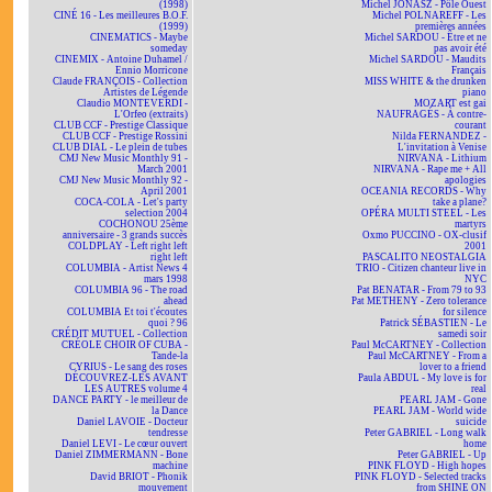
(1998)
Michel JONASZ - Pôle Ouest
CINÉ 16 - Les meilleures B.O.F.
Michel POLNAREFF - Les
(1999)
premières années
CINEMATICS - Maybe
Michel SARDOU - Être et ne
someday
pas avoir été
CINEMIX - Antoine Duhamel /
Michel SARDOU - Maudits
Ennio Morricone
Français
Claude FRANÇOIS - Collection
MISS WHITE & the drunken
Artistes de Légende
piano
Claudio MONTEVERDI -
MOZART est gai
L'Orfeo (extraits)
NAUFRAGÉS - À contre-
CLUB CCF - Prestige Classique
courant
CLUB CCF - Prestige Rossini
Nilda FERNANDEZ -
CLUB DIAL - Le plein de tubes
L'invitation à Venise
CMJ New Music Monthly 91 -
NIRVANA - Lithium
March 2001
NIRVANA - Rape me + All
CMJ New Music Monthly 92 -
apologies
April 2001
OCEANIA RECORDS - Why
COCA-COLA - Let's party
take a plane?
selection 2004
OPÉRA MULTI STEEL - Les
COCHONOU 25ème
martyrs
anniversaire - 3 grands succès
Oxmo PUCCINO - OX-clusif
COLDPLAY - Left right left
2001
right left
PASCALITO NEOSTALGIA
COLUMBIA - Artist News 4
TRIO - Citizen chanteur live in
mars 1998
NYC
COLUMBIA 96 - The road
Pat BENATAR - From 79 to 93
ahead
Pat METHENY - Zero tolerance
COLUMBIA Et toi t'écoutes
for silence
quoi ? 96
Patrick SÉBASTIEN - Le
CRÉDIT MUTUEL - Collection
samedi soir
CRÉOLE CHOIR OF CUBA -
Paul McCARTNEY - Collection
Tande-la
Paul McCARTNEY - From a
CYRIUS - Le sang des roses
lover to a friend
DÉCOUVREZ-LES AVANT
Paula ABDUL - My love is for
LES AUTRES volume 4
real
DANCE PARTY - le meilleur de
PEARL JAM - Gone
la Dance
PEARL JAM - World wide
Daniel LAVOIE - Docteur
suicide
tendresse
Peter GABRIEL - Long walk
Daniel LEVI - Le cœur ouvert
home
Daniel ZIMMERMANN - Bone
Peter GABRIEL - Up
machine
PINK FLOYD - High hopes
David BRIOT - Phonik
PINK FLOYD - Selected tracks
mouvement
from SHINE ON