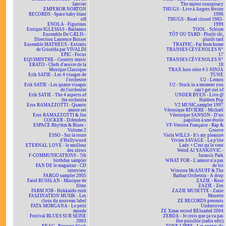
Janvier
The mirror conspiracy
EMPEROR NORTON
THUGS - Live à Angers février
RECORDS - Space baby blast
1996
off
THUGS - Road closed 1983-
ENOLA - Figurines
1999
Enrique IGLESIAS - Bailamos
TOOL - Schism
Ensemble De CÆLIS -
TÔT OU TARD - Plutôt tôt,
Direction Laurence Brisset
plutôt tard
Ensemble MATHEUS - Extraits
TRAFFIC - Far from home
de Griselda par VIVALDI
TRANSES CÉVENOLES N°
EPIC - Focus
17
EQUIMINTHE - Country music
TRANSES CÉVENOLES N°
ERATO - Chefs d'œuvre de la
18
Musique Classique
TRAX hors série # 5 NINJA
Erik SATIE - Les 4 visages de
TUNE
l'orchestre
U2 - Lemon
Erik SATIE - Les quatre visages
U2 - Stuck in a moment you
de l'orchestre
can't get out of
Erik SATIE - The 4 aspects of
UNDER BYEN - Live @
the orchestra
Haldern Pop
Eros RAMAZZOTTI - Quanto
V2 MUSIC sampler 1997
amore sei
Véronique RIVIÈRE - Michaël
Eros RAMAZZOTTI & Joe
Véronique SANSON - D'un
COCKER - Difendero
papillon à une étoile
ESPACE Rhythm & Blues -
VF-Version Française - Rap &
Volume 2
Groove
ESSO - Sur la route
Viola WILLS - It's my pleasure
d'Hollywood
Vivien SAVAGE - La p'tite
ETERNAL LOVE - le meilleur
Lady + C'est qu'le vent
des slows
Weird Al YANKOVIC -
F-COMMUNICATIONS - 7th
Jurassic Park
birthday sampler
WHAT FOR - L'amour n'a pas
FAN DE le magazine - CD
de loi
interview
Winston McANUFF & The
FARGO sampler 2005
Bazbaz Orchestra - A drop
Farid RUSSLAN - Musique de
ZAZIE - Rose
films
ZAZIE - Zen
FARM JOB - Hokkaïdo rush
ZAZIE MUSETTE - Zazie
FASZINATION MUSIK - Les
Musette
clous du nouveau label
ZE RECORDS presents
FATA MORGANA - Le petit
Undercover
monde
ZE Xmas record REloaded 2004
Festival BLUES SUR SEINE
ZEBDA - Je crois que ça va pas
2003
être possible (radio edit)