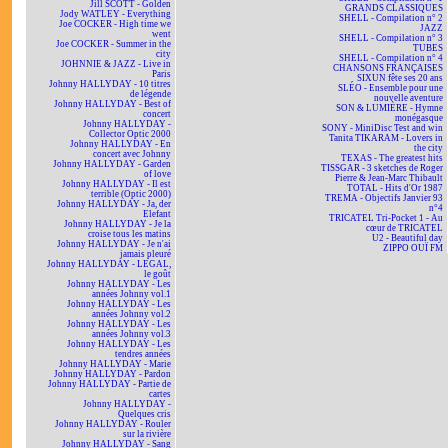
Jill SCOTT - Golden
GRANDS CLASSIQUES
Jody WATLEY - Everything
SHELL - Compilation n° 2
Joe COCKER - High time we
JAZZ
went
SHELL - Compilation n° 3
Joe COCKER - Summer in the
TUBES
city
SHELL - Compilation n° 4
JOHNNIE & JAZZ - Live in
CHANSONS FRANÇAISES
Paris
SIXUN fête ses 20 ans
Johnny HALLYDAY - 10 titres
SLÉO - Ensemble pour une
de légende
nouvelle aventure
Johnny HALLYDAY - Best of
SON & LUMIÈRE - Hymne
concert
monégasque
Johnny HALLYDAY -
SONY - MiniDisc Test and win
Collector Optic 2000
Tanita TIKARAM - Lovers in
Johnny HALLYDAY - En
the city
concert avec Johnny
TEXAS - The greatest hits
Johnny HALLYDAY - Garden
TISSGAR - 3 sketches de Roger
of love
Pierre & Jean-Marc Thibault
Johnny HALLYDAY - Il est
TOTAL - Hits d'Or 1987
terrible (Optic 2000)
TREMA - Objectifs Janvier 93
Johnny HALLYDAY - Ja, der
n°4
Elefant
TRICATEL Tri-Pocket 1 - Au
Johnny HALLYDAY - Je la
cœur de TRICATEL
croise tous les matins
U2 - Beautiful day
Johnny HALLYDAY - Je n'ai
ZIPPO OUÏ FM
jamais pleuré
Johnny HALLYDAY - LEGAL,
le goût
Johnny HALLYDAY - Les
années Johnny vol.1
Johnny HALLYDAY - Les
années Johnny vol.2
Johnny HALLYDAY - Les
années Johnny vol.3
Johnny HALLYDAY - Les
tendres années
Johnny HALLYDAY - Marie
Johnny HALLYDAY - Pardon
Johnny HALLYDAY - Partie de
cartes
Johnny HALLYDAY -
Quelques cris
Johnny HALLYDAY - Rouler
sur la rivière
Johnny HALLYDAY - Sang