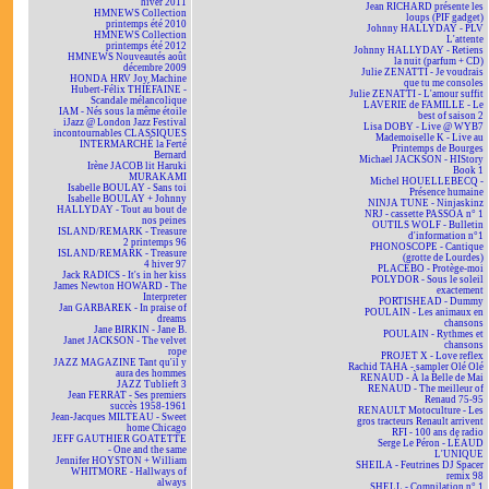
hiver 2011
Jean RICHARD présente les
HMNEWS Collection
loups (PIF gadget)
printemps été 2010
Johnny HALLYDAY - PLV
HMNEWS Collection
L'attente
printemps été 2012
Johnny HALLYDAY - Retiens
HMNEWS Nouveautés août
la nuit (parfum + CD)
décembre 2009
Julie ZENATTI - Je voudrais
HONDA HRV Joy Machine
que tu me consoles
Hubert-Félix THIÉFAINE -
Julie ZENATTI - L'amour suffit
Scandale mélancolique
LAVERIE de FAMILLE - Le
IAM - Nés sous la même étoile
best of saison 2
iJazz @ London Jazz Festival
Lisa DOBY - Live @ WYB7
incontournables CLASSIQUES
Mademoiselle K - Live au
INTERMARCHÉ la Ferté
Printemps de Bourges
Bernard
Michael JACKSON - HIStory
Irène JACOB lit Haruki
Book 1
MURAKAMI
Michel HOUELLEBECQ -
Isabelle BOULAY - Sans toi
Présence humaine
Isabelle BOULAY + Johnny
NINJA TUNE - Ninjaskinz
HALLYDAY - Tout au bout de
NRJ - cassette PASSOA n° 1
nos peines
OUTILS WOLF - Bulletin
ISLAND/REMARK - Treasure
d'information n°1
2 printemps 96
PHONOSCOPE - Cantique
ISLAND/REMARK - Treasure
(grotte de Lourdes)
4 hiver 97
PLACEBO - Protège-moi
Jack RADICS - It's in her kiss
POLYDOR - Sous le soleil
James Newton HOWARD - The
exactement
Interpreter
PORTISHEAD - Dummy
Jan GARBAREK - In praise of
POULAIN - Les animaux en
dreams
chansons
Jane BIRKIN - Jane B.
POULAIN - Rythmes et
Janet JACKSON - The velvet
chansons
rope
PROJET X - Love reflex
JAZZ MAGAZINE Tant qu'il y
Rachid TAHA - sampler Olé Olé
aura des hommes
RENAUD - À la Belle de Mai
JAZZ Tublieft 3
RENAUD - The meilleur of
Jean FERRAT - Ses premiers
Renaud 75-95
succès 1958-1961
RENAULT Motoculture - Les
Jean-Jacques MILTEAU - Sweet
gros tracteurs Renault arrivent
home Chicago
RFI - 100 ans de radio
JEFF GAUTHIER GOATETTE
Serge Le Péron - LÉAUD
- One and the same
L'UNIQUE
Jennifer HOYSTON + William
SHEILA - Feutrines DJ Spacer
WHITMORE - Hallways of
remix 98
always
SHELL - Compilation n° 1