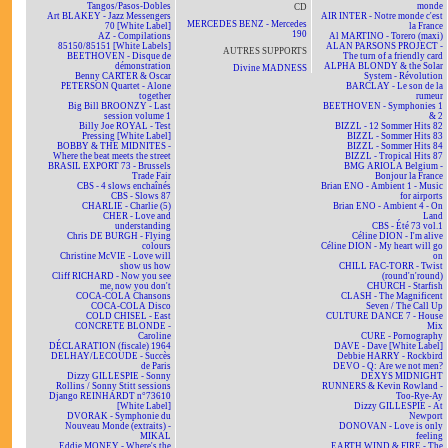
Tangos/Pasos-Dobles
monde
CD
Art BLAKEY - Jazz Messengers
AIR INTER - Notre monde c'est
MERCEDES BENZ - Mercedes
70 [White Label]
la France
190
AZ - Compilations
Al MARTINO - Torero (maxi)
85150/85151 [White Labels]
ALAN PARSONS PROJECT -
AUTRES SUPPORTS
BEETHOVEN - Disque de
The turn of a friendly card
démonstration
ALPHA BLONDY & the Solar
Divine MADNESS
Benny CARTER & Oscar
System - Révolution
PETERSON Quartet - Alone
BARCLAY - Le son de la
together
rumeur
Big Bill BROONZY - Last
BEETHOVEN - Symphonies 1
session volume 1
& 2
Billy Joe ROYAL - Test
BIZZL - 12 Sommer Hits 82
Pressing [White Label]
BIZZL - Sommer Hits 83
BOBBY & THE MIDNITES -
BIZZL - Sommer Hits 84
Where the beat meets the street
BIZZL - Tropical Hits 87
BRASIL EXPORT 73 - Brussels
BMG ARIOLA Belgium -
Trade Fair
Bonjour la France
CBS - 4 slows enchaînés
Brian ENO - Ambient 1 - Music
CBS - Slows 87
for airports
CHARLIE - Charlie (5)
Brian ENO - Ambient 4 - On
CHER - Love and
Land
understanding
CBS - Été 73 vol.1
Chris DE BURGH - Flying
Céline DION - I'm alive
colours
Céline DION - My heart will go
Christine McVIE - Love will
on
show us how
CHILL FAC-TORR - Twist
Cliff RICHARD - Now you see
(round'n'round)
me, now you don't
CHURCH - Starfish
COCA-COLA Chansons
CLASH - The Magnificent
COCA-COLA Disco
Seven / The Call Up
COLD CHISEL - East
CULTURE DANCE 7 - House
CONCRETE BLONDE -
Mix
Caroline
CURE - Pornography
DÉCLARATION (fiscale) 1964
DAVE - Dave [White Label]
DELHAY/LECOUDE - Succès
Debbie HARRY - Rockbird
de Paris
DEVO - Q: Are we not men?
Dizzy GILLESPIE - Sonny
DEXYS MIDNIGHT
Rollins / Sonny Stitt sessions
RUNNERS & Kevin Rowland -
Django REINHARDT n°73610
Too-Rye-Ay
[White Label]
Dizzy GILLESPIE - At
DVORAK - Symphonie du
Newport
Nouveau Monde (extraits) -
DONOVAN - Love is only
MIKAL
feeling
Eddie MONEY - Where's the
EARTH WIND & FIRE - The