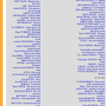
RITA MITSOUKO n°1 - Marcia
5000 VOLTS - Motion man /
baila / Hip kit
Bye love
RITA MITSOUKO n°2 - C'est
ABC - Poison arrow
comme ça / Y'a d'la haine
Abdel DJELIL - Elle passe sa
RITA MITSOUKO n°3 - Andy /
vie en voyage
Les histoires d'A
ABDUL HASSAN
ROXY MUSIC - Avalon
ORCHESTRA - Arabian affair
ROXY MUSIC - Flesh + Blood
ADAMO - Inch'Allah
SHAKATAK - Night birds
ADAMO - Le carosse d'or
SIMPLY RED - Fairground
AFTERSHOCK - Always
SINGIN' IN THE RAIN - b.o.f.
thinking
Chantons sous la pluie
Al JARREAU - Never givin' up
Sophie ELLIS-BEXTOR -
[Test Pressing]
Mixed up world
Alain TURBAN - Mystique
Steve WINWOOD - Talking
[DÉDICACÉ]
back to the night
Amii STEWART - Knock on
Stevie WONDER - Coldchill
wood
TAXXI - Sex and suburban
André VERCHUREN - Alma
suicide
española
Tina TURNER - Break every
André VERCHUREN - Un
rule
certain frisson
TOURNÉE d'ENFOIRÉS -
Andy & David WILLIAMS -
C'est des mecs y chantent
What's your name
U2 - Lemon (Perfecto + Trance
Ann SOREL - Quand j'ai si mal
Mix)
Annie CORDY - Le rock à
Véronique SANSON - Moi, le
Médor [White Label]
venin
ANTAR - Les Fables de la
VIRGIN - Club 82
Fontaine
VIRGIN - les Must de l'été 86
Antoine GIACOMONI - Vieni
YAZOO - Don't go (re-mixes)
vieni
YOUNG MICHELIN - Je suis
ANYA - One word
fatigué
ATTENTION À LA MARCHE
- Slow d'enfer
45 TOURS
Axel BAUER - Jessy
Axel BAUER - L'arc-en-ciel
22 PISTEPIRKKO - Don't play
BARGES - La pitxuri
cello / Frankenstein
Barry WHITE - Put me in your
2PAC - How do you want it
mix (radio edit)
ABLETTES - Jeunesse sauvage
BASSLINE BOYS - We will
ADIDAS - Sky jumper
rock you
AFRICAN MAGIC COMBO -
BATTIATO - Cuccurucucu
La chica
BB DOC - Lolo ganzaman / Nul
Alain BASHUNG - Élégance
edge
Alain BASHUNG - Madame
BEE GEES - Paying the price of
rêve
love
Alain BASHUNG - Osez