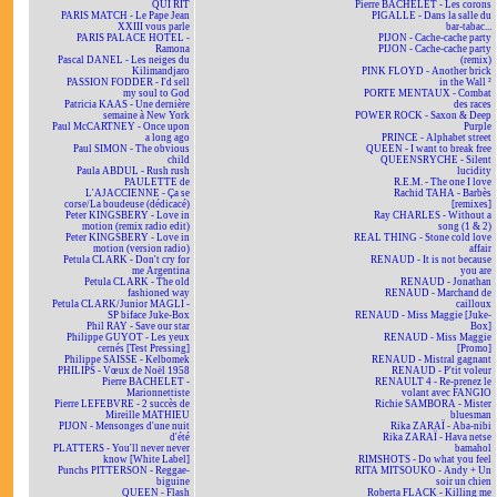
QUI RIT
Pierre BACHELET - Les corons
PARIS MATCH - Le Pape Jean
PIGALLE - Dans la salle du
XXIII vous parle
bar-tabac...
PARIS PALACE HOTEL -
PIJON - Cache-cache party
Ramona
PIJON - Cache-cache party
Pascal DANEL - Les neiges du
(remix)
Kilimandjaro
PINK FLOYD - Another brick
PASSION FODDER - I'd sell
in the Wall ²
my soul to God
PORTE MENTAUX - Combat
Patricia KAAS - Une dernière
des races
semaine à New York
POWER ROCK - Saxon & Deep
Paul McCARTNEY - Once upon
Purple
a long ago
PRINCE - Alphabet street
Paul SIMON - The obvious
QUEEN - I want to break free
child
QUEENSRYCHE - Silent
Paula ABDUL - Rush rush
lucidity
PAULETTE de
R.E.M. - The one I love
L'AJACCIENNE - Ça se
Rachid TAHA - Barbès
corse/La boudeuse (dédicacé)
[remixes]
Peter KINGSBERY - Love in
Ray CHARLES - Without a
motion (remix radio edit)
song (1 & 2)
Peter KINGSBERY - Love in
REAL THING - Stone cold love
motion (version radio)
affair
Petula CLARK - Don't cry for
RENAUD - It is not because
me Argentina
you are
Petula CLARK - The old
RENAUD - Jonathan
fashioned way
RENAUD - Marchand de
Petula CLARK/Junior MAGLI -
cailloux
SP biface Juke-Box
RENAUD - Miss Maggie [Juke-
Phil RAY - Save our star
Box]
Philippe GUYOT - Les yeux
RENAUD - Miss Maggie
cernés [Test Pressing]
[Promo]
Philippe SAISSE - Kelbomek
RENAUD - Mistral gagnant
PHILIPS - Vœux de Noël 1958
RENAUD - P'tit voleur
Pierre BACHELET -
RENAULT 4 - Re-prenez le
Marionnettiste
volant avec FANGIO
Pierre LEFEBVRE - 2 succès de
Richie SAMBORA - Mister
Mireille MATHIEU
bluesman
PIJON - Mensonges d'une nuit
Rika ZARAÏ - Aba-nibi
d'été
Rika ZARAÏ - Hava netse
PLATTERS - You'll never never
bamahol
know [White Label]
RIMSHOTS - Do what you feel
Punchs PITTERSON - Reggae-
RITA MITSOUKO - Andy + Un
biguine
soir un chien
QUEEN - Flash
Roberta FLACK - Killing me