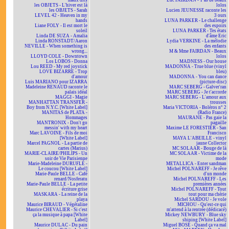
maux dits
Luc FAIRDAN - T'as de beaux
les OBJETS - L'hiver est là
lolos
les OBJETS - Sarah
Lucien JEUNESSE raconte les
LEVEL 42 - Heaven in my
3 ours
hands
LUNA PARKER - Le challenge
Liane FOLY - Il est mort le
des espoirs
soleil
LUNA PARKER - Tes états
Linda DE SUZA - Amalia
d'âme Eric
Linda RONSTADT/Aaron
Lydia VERKINE - La mélodie
NEVILLE - When something is
des enfants
wrong...
M & Mme FAIRDAN - Beaux
LLOYD COLE - Downtown
lolos
Los LOBOS - Donna
MADNESS - Our house
Lou REED - My red joystick
MADONNA - True blue (vinyl
LOVE BIZARRE - Trop
bleu)
d'amour
MADONNA - You can dance
Luis MARIANO pour IZARRA
(picture-disc)
Madeleine RENAUD raconte le
MARC SEBERG - Galver'ran
palais idéal
MARC SEBERG - Je t'accorde
MAGGI - Magie
MARC SEBERG - L'amour aux
MANHATTAN TRANSFER -
trousses
Boy from N.Y.C. [White Label]
Maria VICTORIA - Boléros n° 2
MANITAS de PLATA -
(Radio France)
Hommages
MAURANE - Pas gaie la
MANTRONIX - Don't go
pagaille
messin' with my heart
Maxime LE FORESTIER - San
Marc LAVOINE - Fils de moi
Francisco
[White Label]
MAYA L'ABEILLE - vinyl
Marcel PAGNOL - La partie de
jaune Collector
cartes (Marius)
MC SOLAAR - Bouge de là
MARIE-CLAIRE/PHILIPS - Un
MC SOLAAR - Victime de la
soir de Vie Parisienne
mode
Marie-Madeleine DURUFLÉ -
METALLICA - Enter sandman
Le coucou [White Label]
Michel POLNAREFF - Je rêve
Marie-Paule BELLE - Café
d'un monde
renard/Nosferatu
Michel POLNAREFF - Les
Marie-Paule BELLE - La petite
premières années
écriture grise
Michel POLNAREFF - Tout
MASKARA - La reine de la
tout pour ma chérie
playa
Michel SARDOU - Je vole
Maurice BIRAUD - Végétaline
MICHOU - Qu'est-ce qui
Maurice CHEVALIER - Si c'est
m'attend à la rentrée (dédicacé)
ça la musique à papa [White
Mickey NEWBURY - Blue sky
Label]
shining [White Label]
Maurice DULAC - Du pain
Miguel BOSÉ - Quand ça va mal