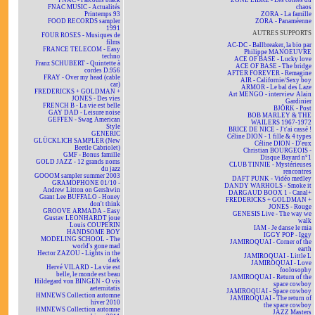
FNAC - Parcours black
ZONE LIBRE - Les contes du
FNAC MUSIC - Actualités
chaos
Printemps 93
ZORA - La famille
FOOD RECORDS sampler
ZORA - Panaméenne
1991
AUTRES SUPPORTS
FOUR ROSES - Musiques de
films
AC-DC - Ballbreaker, la bio par
FRANCE TELECOM - Easy
Philippe MANOEUVRE
techno
ACE OF BASE - Lucky love
Franz SCHUBERT - Quintette à
ACE OF BASE - The bridge
cordes D.956
AFTER FOREVER - Remagine
FRAY - Over my head (cable
AIR - Californie/Sexy boy
car)
ARMOR - Le bal des Laze
FREDERICKS + GOLDMAN +
Art MENGO - interview Alain
JONES - Des vies
Gardinier
FRENCH B - La vie est belle
BJÖRK - Post
GAY DAD - Leisure noise
BOB MARLEY & THE
GEFFEN - Swag American
WAILERS 1967-1972
Style
BRICE DE NICE - J't'ai cassé !
GENERIC
Céline DION - 1 fille & 4 types
GLÜCKLICH SAMPLER (New
Céline DION - D'eux
Beetle Cabriolet)
Christian BOURGEOIS -
GMF - Bonus famille
Disque Bayard n°1
GOLD JAZZ - 12 grands noms
CLUB TINNIE - Mystérieuses
du jazz
rencontres
GOOOM sampler summer 2003
DAFT PUNK - Vidéo medley
GRAMOPHONE 01/10 -
DANDY WARHOLS - Smoke it
Andrew Litton on Gershwin
DARGAUD BOOX 1 - Canal+
Grant Lee BUFFALO - Honey
FREDERICKS + GOLDMAN +
don't think
JONES - Rouge
GROOVE ARMADA - Easy
GENESIS Live - The way we
Gustav LEONHARDT joue
walk
Louis COUPERIN
IAM - Je danse le mia
HANDSOME BOY
IGGY POP - Iggy
MODELING SCHOOL - The
JAMIROQUAI - Corner of the
world's gone mad
earth
Hector ZAZOU - Lights in the
JAMIROQUAI - Little L
dark
JAMIROQUAI - Love
Hervé VILARD - La vie est
foolosophy
belle, le monde est beau
JAMIROQUAI - Return of the
Hildegard von BINGEN - O vis
space cowboy
aeternitatis
JAMIROQUAI - Space cowboy
HMNEWS Collection automne
JAMIROQUAI - The return of
hiver 2010
the space cowboy
HMNEWS Collection automne
JAZZ Masters