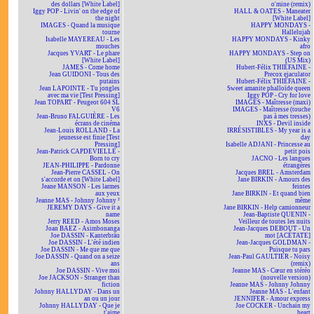
des dollars [White Label]
o'mine (remix)
Iggy POP - Livin' on the edge of
HALL & OATES - Maneater
the night
[White Label]
IMAGES - Quand la musique
HAPPY MONDAYS -
tourne
Hallelujah
Isabelle MAYEREAU - Les
HAPPY MONDAYS - Kinky
mouches
afro
Jacques YVART - Le phare
HAPPY MONDAYS - Step on
[White Label]
(US Mix)
JAMES - Come home
Hubert-Félix THIÉFAINE -
Jean GUIDONI - Tous des
Precox ejaculator
putains
Hubert-Félix THIÉFAINE -
Jean LAPOINTE - Tu jongles
Sweet amanite phalloïde queen
avec ma vie [Test Pressing]
Iggy POP - Cry for love
Jean TOPART - Peugeot 604 SL
IMAGES - Maîtresse (maxi)
V6
IMAGES - Maîtresse (touche
Jean-Bruno FALGUIÈRE - Les
pas à mes tresses)
écrans de cinéma
INXS - Devil inside
Jean-Louis ROLLAND - La
IRRÉSISTIBLES - My year is a
jeunesse est finie [Test
day
Pressing]
Isabelle ADJANI - Princesse au
Jean-Patrick CAPDEVIELLE -
petit pois
Born to cry
JACNO - Les langues
JEAN-PHILIPPE - Pardonne
étrangères
Jean-Pierre CASSEL - On
Jacques BREL - Amsterdam
s'accorde et on [White Label]
Jane BIRKIN - Amours des
Jeane MANSON - Les larmes
feintes
aux yeux
Jane BIRKIN - Et quand bien
Jeanne MAS - Johnny Johnny ²
même
JEREMY DAYS - Give it a
Jane BIRKIN - Help camionneur
name
Jean-Baptiste QUENIN -
Jerry REED - Amos Moses
Veilleur de toutes les nuits
Joan BAEZ - Asimbonanga
Jean-Jacques DEBOUT - Un
Joe DASSIN - Kanterbräu
mot [ACÉTATE]
Joe DASSIN - L'été indien
Jean-Jacques GOLDMAN -
Joe DASSIN - Me que me que
Puisque tu pars
Joe DASSIN - Quand on a seize
Jean-Paul GAULTIER - Noisy
ans
(remix)
Joe DASSIN - Vive moi
Jeanne MAS - Cœur en stéréo
Joe JACKSON - Stranger than
(nouvelle version)
fiction
Jeanne MAS - Johnny Johnny
Johnny HALLYDAY - Dans un
Jeanne MAS - L'enfant
an ou un jour
JENNIFER - Amour express
Johnny HALLYDAY - Que je
Joe COCKER - Unchain my
t'aime
heart