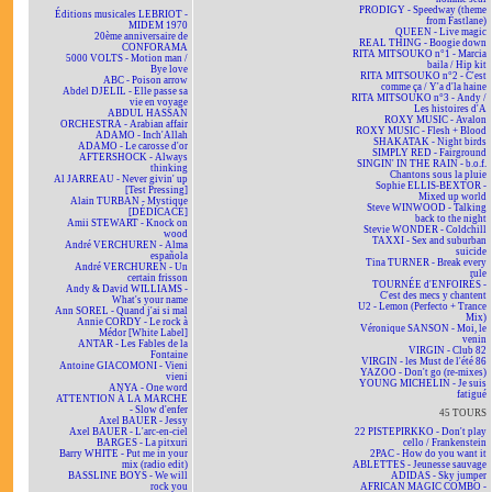
PRODIGY - Speedway (theme
Éditions musicales LEBRIOT -
from Fastlane)
MIDEM 1970
QUEEN - Live magic
20ème anniversaire de
REAL THING - Boogie down
CONFORAMA
RITA MITSOUKO n°1 - Marcia
5000 VOLTS - Motion man /
baila / Hip kit
Bye love
RITA MITSOUKO n°2 - C'est
ABC - Poison arrow
comme ça / Y'a d'la haine
Abdel DJELIL - Elle passe sa
RITA MITSOUKO n°3 - Andy /
vie en voyage
Les histoires d'A
ABDUL HASSAN
ROXY MUSIC - Avalon
ORCHESTRA - Arabian affair
ROXY MUSIC - Flesh + Blood
ADAMO - Inch'Allah
SHAKATAK - Night birds
ADAMO - Le carosse d'or
SIMPLY RED - Fairground
AFTERSHOCK - Always
SINGIN' IN THE RAIN - b.o.f.
thinking
Chantons sous la pluie
Al JARREAU - Never givin' up
Sophie ELLIS-BEXTOR -
[Test Pressing]
Mixed up world
Alain TURBAN - Mystique
Steve WINWOOD - Talking
[DÉDICACÉ]
back to the night
Amii STEWART - Knock on
Stevie WONDER - Coldchill
wood
TAXXI - Sex and suburban
André VERCHUREN - Alma
suicide
española
Tina TURNER - Break every
André VERCHUREN - Un
rule
certain frisson
TOURNÉE d'ENFOIRÉS -
Andy & David WILLIAMS -
C'est des mecs y chantent
What's your name
U2 - Lemon (Perfecto + Trance
Ann SOREL - Quand j'ai si mal
Mix)
Annie CORDY - Le rock à
Véronique SANSON - Moi, le
Médor [White Label]
venin
ANTAR - Les Fables de la
VIRGIN - Club 82
Fontaine
VIRGIN - les Must de l'été 86
Antoine GIACOMONI - Vieni
YAZOO - Don't go (re-mixes)
vieni
YOUNG MICHELIN - Je suis
ANYA - One word
fatigué
ATTENTION À LA MARCHE
- Slow d'enfer
45 TOURS
Axel BAUER - Jessy
Axel BAUER - L'arc-en-ciel
22 PISTEPIRKKO - Don't play
BARGES - La pitxuri
cello / Frankenstein
Barry WHITE - Put me in your
2PAC - How do you want it
mix (radio edit)
ABLETTES - Jeunesse sauvage
BASSLINE BOYS - We will
ADIDAS - Sky jumper
rock you
AFRICAN MAGIC COMBO -