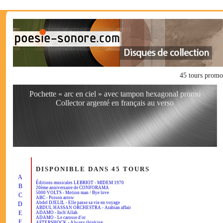
45 tours promo
Pochette « arc en ciel » avec tampon hexagonal promo
Collector argenté en français au verso
DISPONIBLE DANS 45 TOURS
A
Éditions musicales LEBRIOT - MIDEM 1970
B
20ème anniversaire de CONFORAMA
5000 VOLTS - Motion man / Bye love
C
ABC - Poison arrow
Abdel DJELIL - Elle passe sa vie en voyage
D
ABDUL HASSAN ORCHESTRA - Arabian affair
E
ADAMO - Inch'Allah
ADAMO - Le carosse d'or
F
AFTERSHOCK - Always thinking