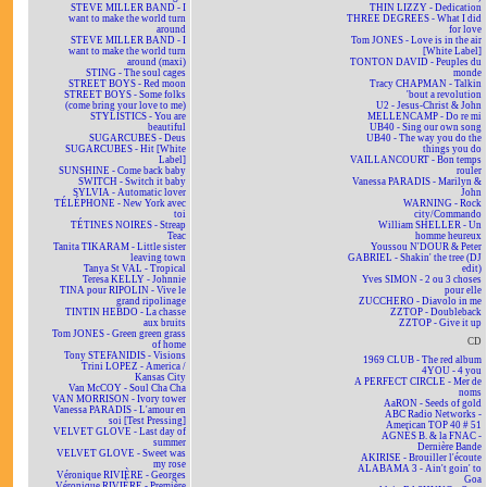
STEVE MILLER BAND - I
THIN LIZZY - Dedication
want to make the world turn
THREE DEGREES - What I did
around
for love
STEVE MILLER BAND - I
Tom JONES - Love is in the air
want to make the world turn
[White Label]
around (maxi)
TONTON DAVID - Peuples du
STING - The soul cages
monde
STREET BOYS - Red moon
Tracy CHAPMAN - Talkin
STREET BOYS - Some folks
'bout a revolution
(come bring your love to me)
U2 - Jesus-Christ & John
STYLISTICS - You are
MELLENCAMP - Do re mi
beautiful
UB40 - Sing our own song
SUGARCUBES - Deus
UB40 - The way you do the
SUGARCUBES - Hit [White
things you do
Label]
VAILLANCOURT - Bon temps
SUNSHINE - Come back baby
rouler
SWITCH - Switch it baby
Vanessa PARADIS - Marilyn &
SYLVIA - Automatic lover
John
TÉLÉPHONE - New York avec
WARNING - Rock
toi
city/Commando
TÉTINES NOIRES - Streap
William SHELLER - Un
Teac
homme heureux
Tanita TIKARAM - Little sister
Youssou N'DOUR & Peter
leaving town
GABRIEL - Shakin' the tree (DJ
Tanya St VAL - Tropical
edit)
Teresa KELLY - Johnnie
Yves SIMON - 2 ou 3 choses
TINA pour RIPOLIN - Vive le
pour elle
grand ripolinage
ZUCCHERO - Diavolo in me
TINTIN HEBDO - La chasse
ZZTOP - Doubleback
aux bruits
ZZTOP - Give it up
Tom JONES - Green green grass
CD
of home
Tony STEFANIDIS - Visions
1969 CLUB - The red album
Trini LOPEZ - America /
4YOU - 4 you
Kansas City
A PERFECT CIRCLE - Mer de
Van McCOY - Soul Cha Cha
noms
VAN MORRISON - Ivory tower
AaRON - Seeds of gold
Vanessa PARADIS - L'amour en
ABC Radio Networks -
soi [Test Pressing]
American TOP 40 # 51
VELVET GLOVE - Last day of
AGNÈS B. & la FNAC -
summer
Dernière Bande
VELVET GLOVE - Sweet was
AKIRISE - Brouiller l'écoute
my rose
ALABAMA 3 - Ain't goin' to
Véronique RIVIÈRE - Georges
Goa
Véronique RIVIÈRE - Première