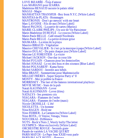
LOVE BIZARRE - Trop d'amour
Luis MARIANO pour IZARRA
Madeleine RENAUD raconte le palais idéal
MAGGI - Magie
MANHATTAN TRANSFER - Boy from N.Y.C. [White Label]
MANITAS de PLATA - Hommages
MANTRONIX - Don't go messin' with my heart
Marc LAVOINE - Fils de moi [White Label]
Marcel PAGNOL - La partie de cartes (Marius)
MARIE-CLAIRE/PHILIPS - Un soir de Vie Parisienne
Marie-Madeleine DURUFLÉ - Le coucou [White Label]
Marie-Paule BELLE - Café renard/Nosferatu
Marie-Paule BELLE - La petite écriture grise
MASKARA - La reine de la playa
Maurice BIRAUD - Végétaline
Maurice CHEVALIER - Si c'est ça la musique à papa [White Label]
Maurice DULAC - Du pain chaque jour [White Label]
Maxime LE FORESTIER - La visite
Michael JACKSON - One day in your life
Michel FUGAIN - Chanson pour les demoiselles
Michel JONASZ - Le roi des fous et des oiseaux [Blue Label]
Michel POLNAREFF - Kama Sutra
Michel SARDOU - Interdit aux bébés
Mike BRANT - Summertime pour Mademoiselle
MILLIAT FRÈRES - Super Surprise Party n° 8
MONTY - Moi je préfère la France
MORRISSEY - The last of the famous international playboys
MOVIE MUSIC - Stars de la pub
Natali KAUFMANN - Lover
Natali KAUFMANN - Lover (bleu)
NATALYS - Ses premiers cris
NIAGARA - Flammes de l'enfer
NIAGARA - Flammes de l'enfer (maxi)
Nicole CROISILLE - L'été
NICOLETTA - Un homme
Nina HAGEN - Hold me
Nino FERRER - La Carmencita [White Label]
Nino ROTA - O Venise, Venaga, Venus
NOUCHKAÏ - Différence
NUTS - Rock'n'Nuts 2, Wooly bully/The letter
OLYMPICS - Mine exclusively [White Label]
ORCHESTRE ROUGE - Seconds grate
Parade de variétés LA VACHE QUI RIT
PARIS MATCH - Le Pape Jean XXIII vous parle
PARIS PALACE HOTEL - Ramona