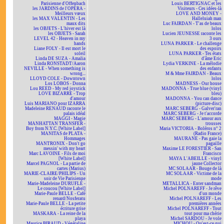
Parisienne d'Offenbach
Louis BERTIGNAC et les
les JARDINS de l'OPÉRA -
Visiteurs - Ces idées-là
Meilleurs vœux
LOVE AND MONEY -
les MAX VALENTIN - Les
Halleluiah man
maux dits
Luc FAIRDAN - T'as de beaux
les OBJETS - L'hiver est là
lolos
les OBJETS - Sarah
Lucien JEUNESSE raconte les
LEVEL 42 - Heaven in my
3 ours
hands
LUNA PARKER - Le challenge
Liane FOLY - Il est mort le
des espoirs
soleil
LUNA PARKER - Tes états
Linda DE SUZA - Amalia
d'âme Eric
Linda RONSTADT/Aaron
Lydia VERKINE - La mélodie
NEVILLE - When something is
des enfants
wrong...
M & Mme FAIRDAN - Beaux
LLOYD COLE - Downtown
lolos
Los LOBOS - Donna
MADNESS - Our house
Lou REED - My red joystick
MADONNA - True blue (vinyl
LOVE BIZARRE - Trop
bleu)
d'amour
MADONNA - You can dance
Luis MARIANO pour IZARRA
(picture-disc)
Madeleine RENAUD raconte le
MARC SEBERG - Galver'ran
palais idéal
MARC SEBERG - Je t'accorde
MAGGI - Magie
MARC SEBERG - L'amour aux
MANHATTAN TRANSFER -
trousses
Boy from N.Y.C. [White Label]
Maria VICTORIA - Boléros n° 2
MANITAS de PLATA -
(Radio France)
Hommages
MAURANE - Pas gaie la
MANTRONIX - Don't go
pagaille
messin' with my heart
Maxime LE FORESTIER - San
Marc LAVOINE - Fils de moi
Francisco
[White Label]
MAYA L'ABEILLE - vinyl
Marcel PAGNOL - La partie de
jaune Collector
cartes (Marius)
MC SOLAAR - Bouge de là
MARIE-CLAIRE/PHILIPS - Un
MC SOLAAR - Victime de la
soir de Vie Parisienne
mode
Marie-Madeleine DURUFLÉ -
METALLICA - Enter sandman
Le coucou [White Label]
Michel POLNAREFF - Je rêve
Marie-Paule BELLE - Café
d'un monde
renard/Nosferatu
Michel POLNAREFF - Les
Marie-Paule BELLE - La petite
premières années
écriture grise
Michel POLNAREFF - Tout
MASKARA - La reine de la
tout pour ma chérie
playa
Michel SARDOU - Je vole
Maurice BIRAUD - Végétaline
MICHOU - Qu'est-ce qui