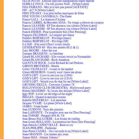
FÉLIX POTIN - Édition spéciale inauguration super-marché
FAMILLE FOUX - Un très joyeux Noël... [White Label]
Félix FAIRANO - Moi je n'suis pas pressé [ACÉTATE]
FFF - AC² N [White Label]
FIDO STEAKY - Les plus belles musiques de films
FINE YOUNG CANNIBALS - The flame
France GALL - La chanson d'Azima
Francis CABREL & Mercedes SOSA - Yo vengo a ofrecer mi corazon
Francis LEANDRI - EP Ton absence, ton silence [White Label]
Francis LEANDRI - SP Ton absence, ton silence [White Label]
Franck DIDIER - Pour la première fois [Test Pressing]
François FELDMAN - Le serpent qui danse
Frédéric BERTHELOT - Privilège [maxi]
Frédéric BERTHELOT - Privilège [SP]
G-I JOE - (I'm sorry) Don't worry tonite
GÉNÉRATION 60 - Hits des années 60 (1 & 2)
Gary MOORE - After the war
Georges BRASSENS - Le fantôme
Gérard BLANCHARD - Elle voulait revoir sa Normandie
Gérard BLANCHARD - Rock Amadour
GIANTS OF ROCK - Little Richard & Carl Perkins
GIBSON BROTHERS - Sheela
Gilles VIGNEAULT - I went to the market
Glenn MEDEIROS - Lonely won't leave me alone
GOD'S GIFT - Love to see you cry (1304)
GOD'S GIFT - Love to see you cry (1314)
GOD'S GIFT - Would you do that for me [White Label]
GRUNDIG/DECCA - Concours Cosmos 70
HOLLYWOOD CLUB ORCHESTRA - Hollywood party
Hubert MANDRIN - Si j'avais des dollars [White Label]
Iggy POP - Livin' on the edge of the night
IMAGES - Quand la musique tourne
Isabelle MAYEREAU - Les mouches
Jacques YVART - Le phare [White Label]
JAMES - Come home
Jean GUIDONI - Tous des putains
Jean LAPOINTE - Tu jongles avec ma vie [Test Pressing]
Jean TOPART - Peugeot 604 SL V6
Jean-Bruno FALGUIÈRE - Les écrans de cinéma
Jean-Louis ROLLAND - La jeunesse est finie [Test Pressing]
Jean-Patrick CAPDEVIELLE - Born to cry
JEAN-PHILIPPE - Pardonne
Jean-Pierre CASSEL - On s'accorde et on [White Label]
Jeane MANSON - Les larmes aux yeux
Jeanne MAS - Johnny Johnny ²