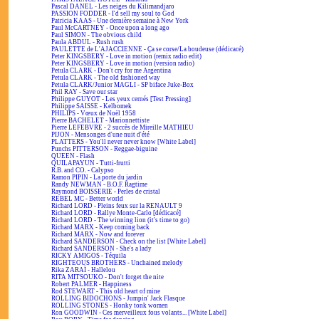
Pascal DANEL - Les neiges du Kilimandjaro
PASSION FODDER - I'd sell my soul to God
Patricia KAAS - Une dernière semaine à New York
Paul McCARTNEY - Once upon a long ago
Paul SIMON - The obvious child
Paula ABDUL - Rush rush
PAULETTE de L'AJACCIENNE - Ça se corse/La boudeuse (dédicacé)
Peter KINGSBERY - Love in motion (remix radio edit)
Peter KINGSBERY - Love in motion (version radio)
Petula CLARK - Don't cry for me Argentina
Petula CLARK - The old fashioned way
Petula CLARK/Junior MAGLI - SP biface Juke-Box
Phil RAY - Save our star
Philippe GUYOT - Les yeux cernés [Test Pressing]
Philippe SAISSE - Kelbomek
PHILIPS - Vœux de Noël 1958
Pierre BACHELET - Marionnettiste
Pierre LEFEBVRE - 2 succès de Mireille MATHIEU
PIJON - Mensonges d'une nuit d'été
PLATTERS - You'll never never know [White Label]
Punchs PITTERSON - Reggae-biguine
QUEEN - Flash
QUILAPAYUN - Tutti-frutti
R.B. and CO. - Calypso
Ramon PIPIN - La porte du jardin
Randy NEWMAN - B.O.F. Ragtime
Raymond BOISSERIE - Perles de cristal
REBEL MC - Better world
Richard LORD - Pleins feux sur la RENAULT 9
Richard LORD - Rallye Monte-Carlo [dédicacé]
Richard LORD - The winning lion (it's time to go)
Richard MARX - Keep coming back
Richard MARX - Now and forever
Richard SANDERSON - Check on the list [White Label]
Richard SANDERSON - She's a lady
RICKY AMIGOS - Téquila
RIGHTEOUS BROTHERS - Unchained melody
Rika ZARAÏ - Hallelou
RITA MITSOUKO - Don't forget the nite
Robert PALMER - Happiness
Rod STEWART - This old heart of mine
ROLLING BIDOCHONS - Jumpin' Jack Flasque
ROLLING STONES - Honky tonk women
Ron GOODWIN - Ces merveilleux fous volants... [White Label]