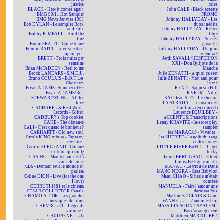
justice
cries
BLACK - Here it comes again
John CALE - Black acetate
BMG 99/11 Hot Sampler
PROMO
BMG News Janvier 1999
Johnny HALLYDAY - Les
Bob DYLAN - Le sampler Rock
duos inédits
and Folk
Johnny HALLYDAY - Rester
Bobby KIMBALL - Hold the
libre
line
Johnny HALLYDAY - Succès
Bonnie RAITT - Come to me
garantis
Bonnie RAITT - Love sneakin'
Johnny HALLYDAY - Un jour
up on you
viendra ²
BRETT - Trois nuits par
Jordi SAVALL/HESPERION
semaine
XXI - Don Quijote de la
Brian McFADDEN - Real to me
Mancha
Brock LANDARS - S.M.D.U.
Julie ZENATTI - À quoi ça sert
Bruno COULAIS - B.O.F. Les
Julie ZENATTI - Mon ami pour
Choristes
la vie
Bryan ADAMS - Summer of 69
KENT - Hagnesta Hill
Bryan ADAMS/Rod
KMFDM - Nihil
STEWART/STING - All for
KYO feat. SITA - Le chemin
love
LA STRADA - La saison des
CACHAREL & Real World
bouffons (en concert)
Records - Gifted
Laurence EQUILBEY -
CADBURY's Top cookies
ACCENTUS/Transcriptions
CAKE - The distance
Lenny KRAVITZ - In-store play
CALI - C'est quand le bonheur ?
sampler
CARHARTT - Old new soul
les MARACAS - Vivants !
Carole KING tribute - Tapestry
les SHERIFF - Le goût du sang
revisited
et des larmes
Caroline LEGRAND - Comme
LITTLE RIVER BAND - If I get
un train qui roule
lucky
CASINO - Maintenant c'est à
Louis BERTIGNAC - Elle &
vous de jouer
Louis/Bertignacoustic
CBS - Demain tout le monde en
MANAU - La tribu de Dana
parlera
MANO NEGRA - Casa Babylon
Céline DION - Live (for the one
Manu CHAO - Si berie m'était
I love)
contéee
CERRUTI 1881 et le cinéma
MANUELA - Faire l'amour une
CESAR COLLECTOR Canal+
dernière fois
CHAMOIS D'OR - Les grandes
Martine ST-CLAIR & Gino
musiques de films
VANNELLI - L'amour est loi
CHEVROLET - Legends
MASSILIA SOUND SYSTEM -
volume 2
Pas d'arrangement
CHOUBENE - Lila
Matthieu MARTOURET