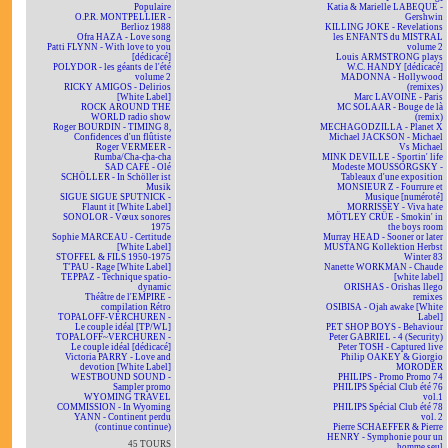
Populaire
Katia & Marielle LABEQUE -
O.P.R. MONTPELLIER -
Gershwin
Berlioz 1988
KILLING JOKE - Revelations
Ofra HAZA - Love song
les ENFANTS du MISTRAL
Patti FLYNN - With love to you
volume 2
[dédicacé]
Louis ARMSTRONG plays
POLYDOR - les géants de l'été
W.C. HANDY [dédicacé]
volume 2
MADONNA - Hollywood
RICKY AMIGOS - Delirios
(remixes)
[White Label]
Marc LAVOINE - Paris
ROCK AROUND THE
MC SOLAAR - Bouge de là
WORLD radio show
(remix)
Roger BOURDIN - TIMING 8,
MECHAGODZILLA - Planet X
Confidences d'un flûtiste
Michael JACKSON - Michael
Roger VERMEER -
Vs Michael
Rumba/Cha-cha-cha
MINK DEVILLE - Sportin' life
SAD CAFÉ - Olé
Modeste MOUSSORGSKY -
SCHÖLLER - In Schöller ist
Tableaux d'une exposition
Musik
MONSIEUR Z - Fourrure et
SIGUE SIGUE SPUTNICK -
Musique [numéroté]
Flaunt it [White Label]
MORRISSEY - Viva hate
SONOLOR - Vœux sonores
MÖTLEY CRÜE - Smokin' in
1975
the boys room
Sophie MARCEAU - Certitude
Murray HEAD - Sooner or later
[White Label]
MUSTANG Kollektion Herbst
STOFFEL & FILS 1950-1975
Winter 83
T'PAU - Rage [White Label]
Nanette WORKMAN - Chaude
TEPPAZ - Technique spatio-
[white label]
dynamic
ORISHAS - Orishas llego
Théâtre de l'EMPIRE -
remixes
compilation Rétro
OSIBISA - Ojah awake [White
TOPALOFF-VERCHUREN -
Label]
Le couple idéal [TP/WL]
PET SHOP BOYS - Behaviour
TOPALOFF~VERCHUREN -
Peter GABRIEL - 4 (Security)
Le couple idéal [dédicacé]
Peter TOSH - Captured live
Victoria PARRY - Love and
Philip OAKEY & Giorgio
devotion [White Label]
MORODER
WESTBOUND SOUND -
PHILIPS - Promo Promo 74
Sampler promo
PHILIPS Spécial Club été 76
WYOMING TRAVEL
vol.1
COMMISSION - In Wyoming
PHILIPS Spécial Club été 78
YANN - Continent perdu
vol. 2
(continue continue)
Pierre SCHAEFFER & Pierre
HENRY - Symphonie pour un
45 TOURS
homme seul