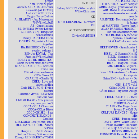
people
ARTISTES (1963)
45 TOURS
AMC feiert 20 jahre
4TH & BROADWAY Sampler
André MALRAUX - Discours
ABBA - Lay all your love on me
Sidney BECHET - Silent night /
de mai 68 [ACÉTATE]
AIR FRANCE - Escale-Party,
White Christmas
André VERCHUREN -
vacances dansantes autour du
Tangos/Pasos-Dobles
monde
CD
Art BLAKEY - Jazz Messengers
AIR INTER - Notre monde c'est
MERCEDES BENZ - Mercedes
70 [White Label]
la France
190
AZ - Compilations
Al MARTINO - Torero (maxi)
85150/85151 [White Labels]
ALAN PARSONS PROJECT -
AUTRES SUPPORTS
BEETHOVEN - Disque de
The turn of a friendly card
démonstration
ALPHA BLONDY & the Solar
Divine MADNESS
Benny CARTER & Oscar
System - Révolution
PETERSON Quartet - Alone
BARCLAY - Le son de la
together
rumeur
Big Bill BROONZY - Last
BEETHOVEN - Symphonies 1
session volume 1
& 2
Billy Joe ROYAL - Test
BIZZL - 12 Sommer Hits 82
Pressing [White Label]
BIZZL - Sommer Hits 83
BOBBY & THE MIDNITES -
BIZZL - Sommer Hits 84
Where the beat meets the street
BIZZL - Tropical Hits 87
BRASIL EXPORT 73 - Brussels
BMG ARIOLA Belgium -
Trade Fair
Bonjour la France
CBS - 4 slows enchaînés
Brian ENO - Ambient 1 - Music
CBS - Slows 87
for airports
CHARLIE - Charlie (5)
Brian ENO - Ambient 4 - On
CHER - Love and
Land
understanding
CBS - Été 73 vol.1
Chris DE BURGH - Flying
Céline DION - I'm alive
colours
Céline DION - My heart will go
Christine McVIE - Love will
on
show us how
CHILL FAC-TORR - Twist
Cliff RICHARD - Now you see
(round'n'round)
me, now you don't
CHURCH - Starfish
COCA-COLA Chansons
CLASH - The Magnificent
COCA-COLA Disco
Seven / The Call Up
COLD CHISEL - East
CULTURE DANCE 7 - House
CONCRETE BLONDE -
Mix
Caroline
CURE - Pornography
DÉCLARATION (fiscale) 1964
DAVE - Dave [White Label]
DELHAY/LECOUDE - Succès
Debbie HARRY - Rockbird
de Paris
DEVO - Q: Are we not men?
Dizzy GILLESPIE - Sonny
DEXYS MIDNIGHT
Rollins / Sonny Stitt sessions
RUNNERS & Kevin Rowland -
Django REINHARDT n°73610
Too-Rye-Ay