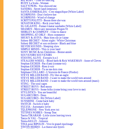
Roy ROBY - Time for dancing
RUDY La Scala - Woman
SALT'N'PEPA - You showed me
SANDRA - Secret land (remixes)
SANTA ESMERALDA - C'est magnifique [White Label]
SCORPIONS - Don't believe her
SCORPIONS - Wind of change
SCRITTI POLITTI - Boom there she was
SENATOR KING - Rock your baby
SG GIGANTE - Fumar é matar saudades [White Label]
SHAMEN - Move any mountain Progen 91
SHIRLEY & COMPANY - I like to dance
SHOPPING AT ORLY - Hors commerce
SHUKY & AVIVA - Mais bien sûr je t'aime
Sidney BECHET - Silent night / White Christmas
Sidney BECHET et son orchestre - Black and blue
SILVER SOUNDS - Sleeping slow
SIMPLE MINDS - This is your land
SONY MUSIC & les Chérubins - Bonne année
SOUVENIRS SOUVENIRS
STAYING ALIVE - Extraits b.o.f.
STEALERS WHEEL - Blind faith & Rick WAKEMAN - Anne of Cleves
Stephan EICHER - Pas d'ami (comme toi)
Stephan EICHER - Rien à voir
Stephan EICHER - Tu ne me dois rien
Stéphane COLLARO - L'histoire de France (Flodor)
STEVE MILLER BAND - Fly like an eagle
STEVE MILLER BAND - I want to make the world turn around
STEVE MILLER BAND - I want to make the world turn around (maxi)
STING - The soul cages
STREET BOYS - Red moon
STREET BOYS - Some folks (come bring your love to me)
STYLISTICS - You are beautiful
SUGARCUBES - Deus
SUGARCUBES - Hit [White Label]
SUNSHINE - Come back baby
SWITCH - Switch it baby
SYLVIA - Automatic lover
TÉLÉPHONE - New York avec toi
TÉTINES NOIRES - Streap Teac
Tanita TIKARAM - Little sister leaving town
Tanya St VAL - Tropical
Teresa KELLY - Johnnie
TINA pour RIPOLIN - Vive le grand ripolinage
TINTIN HEBDO - La chasse aux bruits