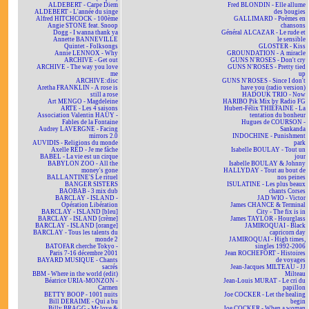
ALDEBERT - Carpe Diem
Fred BLONDIN - Elle allume
ALDEBERT - L'année du singe
des bougies
Alfred HITCHCOCK - 100ème
GALLIMARD - Poèmes en
Angie STONE feat. Snoop
chansons
Dogg - I wanna thank ya
Général ALCAZAR - Le rude et
Annette BANNEVILLE
le sensible
Quintet - Folksongs
GLOSTER - Kiss
Annie LENNOX - Why
GROUNDATION - A miracle
ARCHIVE - Get out
GUNS N'ROSES - Don't cry
ARCHIVE - The way you love
GUNS N'ROSES - Pretty tied
me
up
ARCHIVE:disc
GUNS N'ROSES - Since I don't
Aretha FRANKLIN - A rose is
have you (radio version)
still a rose
HADOUK TRIO - Now
Art MENGO - Magdeleine
HARIBO Pik Mix by Radio FG
ARTE - Les 4 saisons
Hubert-Félix THIÉFAINE - La
Association Valentin HAÜY -
tentation du bonheur
Fables de la Fontaine
Hugues de COURSON -
Audrey LAVERGNE - Facing
Sankanda
mirrors 2.0
INDOCHINE - Punishment
AUVIDIS - Religions du monde
park
Axelle RED - Je me fâche
Isabelle BOULAY - Tout un
BABEL - La vie est un cirque
jour
BABYLON ZOO - All the
Isabelle BOULAY & Johnny
money's gone
HALLYDAY - Tout au bout de
BALLANTINE'S Le rituel
nos peines
BANGER SISTERS
ISULATINE - Les plus beaux
BAOBAB - 3 mix dub
chants Corses
BARCLAY - ISLAND -
JAD WIO - Victor
Opération Libération
James CHANCE & Terminal
BARCLAY - ISLAND [bleu]
City - The fix is in
BARCLAY - ISLAND [crème]
James TAYLOR - Hourglass
BARCLAY - ISLAND [orange]
JAMIROQUAI - Black
BARCLAY - Tous les talents du
capricorn day
monde 2
JAMIROQUAI - High times,
BATOFAR cherche Tokyo -
singles 1992-2006
Paris 7-16 décembre 2001
Jean ROCHEFORT - Histoires
BAYARD MUSIQUE - Chants
de voyages
sacrés
Jean-Jacques MILTEAU - JJ
BBM - Where in the world (edit)
Milteau
Béatrice URIA-MONZON -
Jean-Louis MURAT - Le cri du
Carmen
papillon
BETTY BOOP - 1001 nuits
Joe COCKER - Let the healing
Bill DERAIME - Qui a bu
begin
Billy BRAGG - Mr love &
Joe COCKER - When a woman