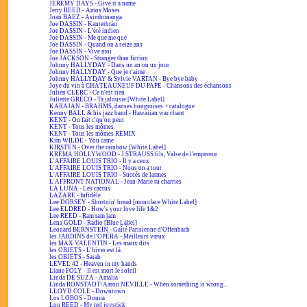
JEREMY DAYS - Give it a name
Jerry REED - Amos Moses
Joan BAEZ - Asimbonanga
Joe DASSIN - Kanterbräu
Joe DASSIN - L'été indien
Joe DASSIN - Me que me que
Joe DASSIN - Quand on a seize ans
Joe DASSIN - Vive moi
Joe JACKSON - Stranger than fiction
Johnny HALLYDAY - Dans un an ou un jour
Johnny HALLYDAY - Que je t'aime
Johnny HALLYDAY & Sylvie VARTAN - Bye bye baby
Joye du vin à CHÂTEAUNEUF DU PAPE - Chansons des échansons
Julien CLERC - Ce n'est rien
Juliette GRÉCO - Ta jalousie [White Label]
KARAJAN - BRAHMS, danses hongroises + catalogue
Kenny BALL & his jazz band - Hawaiian war chant
KENT - On fait c'qu'on peut
KENT - Tous les mômes
KENT - Tous les mômes REMIX
Kim WILDE - You came
KIRSTEN - Over the rainbow [White Label]
KRÉMA HOLLYWOOD - J.STRAUSS fils, Valse de l'empereur
L'AFFAIRE LOUIS TRIO - Il y a ceux
L'AFFAIRE LOUIS TRIO - Nous on a tout
L'AFFAIRE LOUIS TRIO - Succès de larmes
L'AFFRONT NATIONAL - Jean-Marie tu charries
LA LUNA - Les cactus
LAZARE - Infidèle
Lee DORSEY - Shortnin' bread [monoface White Label]
Lee ELDRED - How's your love life 1&2
Lee REED - Ram ram jam
Lena GOLD - Radio [Blue Label]
Leonard BERNSTEIN - Gaîté Parisienne d'Offenbach
les JARDINS de l'OPÉRA - Meilleurs vœux
les MAX VALENTIN - Les maux dits
les OBJETS - L'hiver est là
les OBJETS - Sarah
LEVEL 42 - Heaven in my hands
Liane FOLY - Il est mort le soleil
Linda DE SUZA - Amalia
Linda RONSTADT/Aaron NEVILLE - When something is wrong...
LLOYD COLE - Downtown
Los LOBOS - Donna
Lou REED - My red joystick