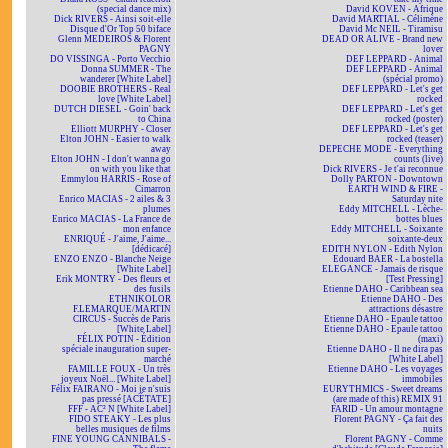
(special dance mix)
David KOVEN - Afrique
Dick RIVERS - Ainsi soit-elle
David MARTIAL - Célimène
Disque d'Or Top 50 biface
David Mc NEIL - Tiramisu
Glenn MEDEIROS & Florent
DEAD OR ALIVE - Brand new
PAGNY
lover
DO VISSINGA - Porto Vecchio
DEF LEPPARD - Animal
Donna SUMMER - The
DEF LEPPARD - Animal
wanderer [White Label]
(spécial promo)
DOOBIE BROTHERS - Real
DEF LEPPARD - Let's get
love [White Label]
rocked
DUTCH DIESEL - Goin' back
DEF LEPPARD - Let's get
to China
rocked (poster)
Elliott MURPHY - Closer
DEF LEPPARD - Let's get
Elton JOHN - Easier to walk
rocked (teaser)
away
DEPECHE MODE - Everything
Elton JOHN - I don't wanna go
counts (live)
on with you like that
Dick RIVERS - Je t'ai reconnue
Emmylou HARRIS - Rose of
Dolly PARTON - Downtown
Cimarron
EARTH WIND & FIRE -
Enrico MACIAS - 2 ailes & 3
Saturday nite
plumes
Eddy MITCHELL - Lèche-
Enrico MACIAS - La France de
bottes blues
mon enfance
Eddy MITCHELL - Soixante
ENRIQUÉ - J'aime, J'aime...
soixante-deux
[dédicacé]
EDITH NYLON - Edith Nylon
ENZO ENZO - Blanche Neige
Edouard BAER - La bostella
[White Label]
ELEGANCE - Jamais de risque
Erik MONTRY - Des fleurs et
[Test Pressing]
des fusils
Etienne DAHO - Caribbean sea
ETHNIKOLOR
Etienne DAHO - Des
F.LEMARQUE/MARTIN
attractions désastre
CIRCUS - Succès de Paris
Etienne DAHO - Epaule tattoo
[White Label]
Etienne DAHO - Epaule tattoo
FÉLIX POTIN - Édition
(maxi)
spéciale inauguration super-
Etienne DAHO - Il ne dira pas
marché
[White Label]
FAMILLE FOUX - Un très
Etienne DAHO - Les voyages
joyeux Noël... [White Label]
immobiles
Félix FAIRANO - Moi je n'suis
EURYTHMICS - Sweet dreams
pas pressé [ACÉTATE]
(are made of this) REMIX 91
FFF - AC² N [White Label]
FARID - Un amour montagne
FIDO STEAKY - Les plus
Florent PAGNY - Ça fait des
belles musiques de films
nuits
FINE YOUNG CANNIBALS -
Florent PAGNY - Comme