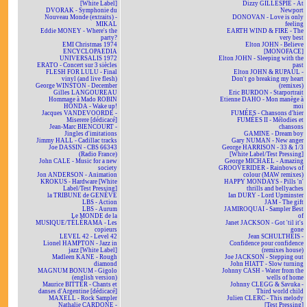
[White Label]
Dizzy GILLESPIE - At
DVORAK - Symphonie du
Newport
Nouveau Monde (extraits) -
DONOVAN - Love is only
MIKAL
feeling
Eddie MONEY - Where's the
EARTH WIND & FIRE - The
party?
very best
EMI Christmas 1974
Elton JOHN - Believe
ENCYCLOPAEDIA
[MONOFACE]
UNIVERSALIS 1972
Elton JOHN - Sleeping with the
ERATO - Concert sur 3 siècles
past
FLESH FOR LULU - Final
Elton JOHN & RUPAUL -
vinyl (and live flesh)
Don't go breaking my heart
George WINSTON - December
(remixes)
Gilles LANGOUREAU
Eric BURDON - Starportrait
Hommage à Mado ROBIN
Etienne DAHO - Mon manège à
HONDA - Wake up!
moi
Jacques VANDEVOORDE -
FUMÉES - Chansons d'hier
Miserere [dédicacé]
FUMÉES II - Mélodies et
Jean-Marc BIENCOURT -
chansons
Jingles d'imitations
GAMINE - Dream boy
Jimmy HALL - Cadillac tracks
Gary NUMAN - New anger
Joe DASSIN - CBS 66343
George HARRISON - 33 & 1/3
(Radio France)
[White Label/Test Pressing]
John CALE - Music for a new
George MICHAEL - Amazing
society
GROOVERIDER - Rainbows of
Jon ANDERSON - Animation
colour (MAW remixes)
KROKUS - Hardware [White
HAPPY MONDAYS - Pills 'n'
Label/Test Pressing]
thrills and bellyaches
la TRIBUNE de GENÈVE
Ian DURY - Lord Upminster
LBS - Action
JAM - The gift
LBS - Aurum
JAMIROQUAI - Sampler Best
Le MONDE de la
of
MUSIQUE/TÉLÉRAMA - Les
Janet JACKSON - Got 'til it's
copieurs
gone
LEVEL 42 - Level 42
Jean SCHULTHEIS -
Lionel HAMPTON - Jazz in
Confidence pour confidence
jazz [White Label]
(remixes house)
Madleen KANE - Rough
Joe JACKSON - Stepping out
diamond
John HIATT - Slow turning
MAGNUM BONUM - Gigolo
Johnny CASH - Water from the
(english version)
wells of home
Maurice BITTER - Chants et
Johnny CLEGG & Savuka -
danses d'Argentine [dédicacé]
Third world child
MAXELL - Rock Sampler
Julien CLERC - This melody
Nathalie CARDONE -
[Test Pressing]