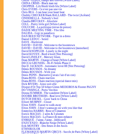
CHER - Gypsys, tramps and thieves [White Label]
CHINA CRISIS - Black man ray
CHOPPER - Lili/Heidi bleib blu [White Label]
Chris EVERS - Ce n'est pas une vie
Chris REA - I can hear your heart beat
Chubby CHECKER/Hank BALLARD - The twist [Acétate]
CINDERELLA - Nobody's fool
Claudia BRÜCKEN - Absolute
COLL - Pretty little girl [White Label]
COLUCHE - La politique (revue de presse)
DADJE MEETING TIME - Ybo libo
DALIDA - Gigi in paradisco
DAN REED NETWORK - Tiger in a dress
Daniel LEDUC - Soleil
DAVE - Hurlevent
DAVID + DAVID - Welcome to the boomtown
DAVID + DAVID - Welcome to the boomtown [monoface]
David KNOPFLER - Lonely is the night
David KOVEN - Bord à bord [Test Pressing]
David LINDLEY - Mercury blues
Dean MARTIN - Change of heart [White Label]
DECCA/GRUNDIG - Hi-Fi Stéréo Phase 4
Dee D. JACKSON - Automatic lover 88 [Test Pressing]
Démis ROUSSOS - So dreamy
Démis ROUSSOS - With you
Denis PEPIN - Marinette (j'avais l'air d'un con)
Diana ROSS - Chain reaction
Diana ROSS - Chain reaction (special dance mix)
Dick RIVERS - Ainsi soit-elle
Disque d'Or Top 50 biface Glenn MEDEIROS & Florent PAGNY
DO VISSINGA - Porto Vecchio
Donna SUMMER - The wanderer [White Label]
DOOBIE BROTHERS - Real love [White Label]
DUTCH DIESEL - Goin' back to China
Elliott MURPHY - Closer
Elton JOHN - Easier to walk away
Elton JOHN - I don't wanna go on with you like that
Emmylou HARRIS - Rose of Cimarron
Enrico MACIAS - 2 ailes & 3 plumes
Enrico MACIAS - La France de mon enfance
ENRIQUÉ - J'aime, J'aime... [dédicacé]
ENZO ENZO - Blanche Neige [White Label]
Erik MONTRY - Des fleurs et des fusils
ETHNIKOLOR
F.LEMARQUE/MARTIN CIRCUS - Succès de Paris [White Label]