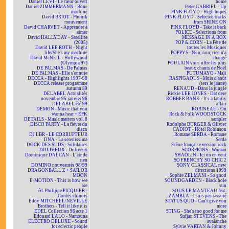
Daniel LEVI - Le cœur ouvert
home
Daniel ZIMMERMANN - Bone
Peter GABRIEL - Up
machine
PINK FLOYD - High hopes
David BRIOT - Phonik
PINK FLOYD - Selected tracks
mouvement
from SHINE ON
David CHARVET - Apprendre à
PINK FLOYD - Take it back
aimer
POLICE - Selections from
David HALLYDAY - Satellite
MESSAGE IN A BOX
(2005)
POP & CORN - La Fête de
David LEE ROTH - Night
toutes les Musiques
life/She's my machine
POPPYS - Non, non, rien n'a
David McNEIL - Hollywood
changé
(Olympia 97)
POULAIN vous offre les plus
DE PALMAS - De Palmas
beaux chants de Noël
DE PALMAS - Elle s'ennuie
PUTUMAYO - Mali
DECCA - Highlights 1997-98
RASPIGAOUS - Mois d'août
DECCA release programme
(sers le jaune)
autumn 89
RENAUD - Dans la jungle
DELABEL Actualités
Rickie LEE JONES - Dat dere
novembre 95 janvier 96
ROBBER BANK - It's a family
DELABEL été 99
affair
DEMON - Music that you
ROBINEAU - On
wanna hear + EPK
Rock & Folk WOODSTOCK
DETAILS - Music matters vol. 8
sampler
DISCO PARTY - La fièvre du
Rodolphe BURGER & Olivier
disco
CADIOT - Hôtel Robinson
DJ LBR - LE CORRUPTEUR
Romane SERDA - Romane
DNA - La serenissima
Serda
DOCK DES SUDS - Solidaires
Scène française version rock
DOLIVEUX - Doliveux
SCORPIONS - Woman
Dominique DALCAN - L'air de
SHAOLIN - Ici on en veut
rien
SO FRENCHY SO CHIC 2
DOMINO nouveautés 98/99
SONY CLASSICAL new
DRAGONBALL Z + SAILOR
directions 1999
MOON
Sophie ZELMANI - So good
E-MOTION - This is how we
SOUNDGARDEN - Black hole
are
sun
éd. Philippe PICQUIER -
SOUS LE MANTEAU feat.
Contes chinois
ZAMBLA - J'suis pas rassuré
Eddy MITCHELL/NEVILLE
STATUS QUO - Can't give you
Brothers - Tell it like it is
more
EDEL Collection 96 acte 1
STING - She's too good for me
Edouard LALO - Namouna
Sufjan STEVENS - The
ELECTRO DELUXE - Sound
avalanche
for eclectic people
Sylvie VARTAN & Johnny