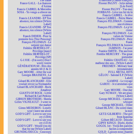
The flame
d'habitude [Claude François]
France GALL - La chanson
Florent PAGNY - Jolie môme
d'Azima
[Léo Ferré]
Francis CABREL & Mercedes
Florent PAGNY - Tue-moi
SOSA - Yo vengo a ofrecer mi
FORBANS - Lève ton ful de là
corazon
Francis CABREL - Je rêve
Francis LEANDRI - EP Ton
Francis CABREL - Petite Marie
absence, ton silence [White
François FELDMAN - Comme
Label]
une évidence
Francis LEANDRI - SP Ton
François FELDMAN - Le p'tit
absence, ton silence [White
cireur
Label]
François FELDMAN - Les
Franck DIDIER - Pour la
valses de Vienne
première fois [Test Pressing]
François FELDMAN - Petit
François FELDMAN - Le
Frank
serpent qui danse
François FELDMAN & Joniece
Frédéric BERTHELOT -
JAMISON - J'ai peur
Privilège [maxi]
Frankie SMITH - The auction
Frédéric BERTHELOT -
Freddie MERCURY - The great
Privilège [SP]
pretender
G-I JOE - (I'm sorry) Don't
Frédéric CHATEAU - Le
worry tonite
malheur des uns... [White Label]
GÉNÉRATION 60 - Hits des
FREEMEN - Military beat
années 60 (1 & 2)
(strumentale)
Gary MOORE - After the war
FULL METAL HITS
Georges BRASSENS - Le
GÉLOU - Salomé E.P. [White
fantôme
Label]
Gérard BLANCHARD - Elle
GAMINE - Le voyage
voulait revoir sa Normandie
GAROU - Je n'attendais que
Gérard BLANCHARD - Rock
vous
Amadour
Gary MOORE - One day
GIANTS OF ROCK - Little
Gary NUMAN - We are glass
Richard & Carl Perkins
[White Label]
GIBSON BROTHERS - Sheela
George MICHAEL - Careless
Gilles VIGNEAULT - I went to
whisper
the market
George MICHAEL - Older
Glenn MEDEIROS - Lonely
Gérard BLANC - Du soleil dans
won't leave me alone
la nuit
GOD'S GIFT - Love to see you
GETZ/GILBERTO - The girl
cry (1304)
from Ipanema
GOD'S GIFT - Love to see you
Gilbert BÉCAUD - Désirée
cry (1314)
GIPSY KINGS - Djobi, djoba
GOD'S GIFT - Would you do
GOGOL 1er - Voilà des paroles
that for me [White Label]
faciles à comprendre
GRUNDIG/DECCA - Concours
GOLD - Laissez-nous chanter