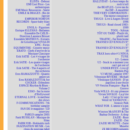
ELISTA - Debout
HALLYDAY - Le bon temps du
EMI Cool Price - Les
rock'n'roll
authentiques
the BEATLES - Love me do
EMI Music Ressources - Smile
the DØ - A mouthful
EMILE & IMAGES - Rio de
THIEVERY CORPORATION -
Janvier
The mirror conspiracy
EMPEROR NORTON
THUGS - Live à Angers février
RECORDS - Space baby blast
1996
off
THUGS - Road closed 1983-
ENOLA - Figurines
1999
Enrique IGLESIAS - Bailamos
TOOL - Schism
Ensemble De CÆLIS -
TÔT OU TARD - Plutôt tôt,
Direction Laurence Brisset
plutôt tard
Ensemble MATHEUS - Extraits
TRAFFIC - Far from home
de Griselda par VIVALDI
TRANSES CÉVENOLES N°
EPIC - Focus
17
EQUIMINTHE - Country music
TRANSES CÉVENOLES N°
ERATO - Chefs d'œuvre de la
18
Musique Classique
TRAX hors série # 5 NINJA
Erik SATIE - Les 4 visages de
TUNE
l'orchestre
U2 - Lemon
Erik SATIE - Les quatre visages
U2 - Stuck in a moment you
de l'orchestre
can't get out of
Erik SATIE - The 4 aspects of
UNDER BYEN - Live @
the orchestra
Haldern Pop
Eros RAMAZZOTTI - Quanto
V2 MUSIC sampler 1997
amore sei
Véronique RIVIÈRE - Michaël
Eros RAMAZZOTTI & Joe
Véronique SANSON - D'un
COCKER - Difendero
papillon à une étoile
ESPACE Rhythm & Blues -
VF-Version Française - Rap &
Volume 2
Groove
ESSO - Sur la route
Viola WILLS - It's my pleasure
d'Hollywood
Vivien SAVAGE - La p'tite
ETERNAL LOVE - le meilleur
Lady + C'est qu'le vent
des slows
Weird Al YANKOVIC -
F-COMMUNICATIONS - 7th
Jurassic Park
birthday sampler
WHAT FOR - L'amour n'a pas
FAN DE le magazine - CD
de loi
interview
Winston McANUFF & The
FARGO sampler 2005
Bazbaz Orchestra - A drop
Farid RUSSLAN - Musique de
ZAZIE - Rose
films
ZAZIE - Zen
FARM JOB - Hokkaïdo rush
ZAZIE MUSETTE - Zazie
FASZINATION MUSIK - Les
Musette
clous du nouveau label
ZE RECORDS presents