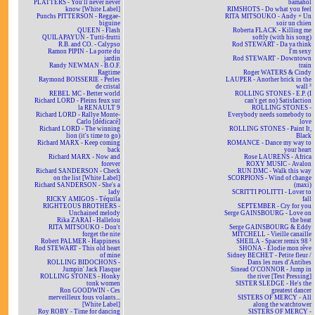
PLATTERS - You'll never never
bamahol
know [White Label]
RIMSHOTS - Do what you feel
Punchs PITTERSON - Reggae-
RITA MITSOUKO - Andy + Un
biguine
soir un chien
QUEEN - Flash
Roberta FLACK - Killing me
QUILAPAYUN - Tutti-frutti
softly (with his song)
R.B. and CO. - Calypso
Rod STEWART - Da ya think
Ramon PIPIN - La porte du
I'm sexy
jardin
Rod STEWART - Downtown
Randy NEWMAN - B.O.F.
train
Ragtime
Roger WATERS & Cindy
Raymond BOISSERIE - Perles
LAUPER - Another brick in the
de cristal
wall ²
REBEL MC - Better world
ROLLING STONES - E.P. (I
Richard LORD - Pleins feux sur
can't get no) Satisfaction
la RENAULT 9
ROLLING STONES -
Richard LORD - Rallye Monte-
Everybody needs somebody to
Carlo [dédicacé]
love
Richard LORD - The winning
ROLLING STONES - Paint It,
lion (it's time to go)
Black
Richard MARX - Keep coming
ROMANCE - Dance my way to
back
your heart
Richard MARX - Now and
Rose LAURENS - Africa
forever
ROXY MUSIC - Avalon
Richard SANDERSON - Check
RUN DMC - Walk this way
on the list [White Label]
SCORPIONS - Wind of change
Richard SANDERSON - She's a
(maxi)
lady
SCRITTI POLITTI - Lover to
RICKY AMIGOS - Téquila
fall
RIGHTEOUS BROTHERS -
SEPTEMBER - Cry for you
Unchained melody
Serge GAINSBOURG - Love on
Rika ZARAÏ - Hallelou
the beat
RITA MITSOUKO - Don't
Serge GAINSBOURG & Eddy
forget the nite
MITCHELL - Vieille canaille
Robert PALMER - Happiness
SHEILA - Spacer remix 98 ²
Rod STEWART - This old heart
SHONA - Elodie mon rêve
of mine
Sidney BECHET - Petite fleur /
ROLLING BIDOCHONS -
Dans les rues d'Antibes
Jumpin' Jack Flasque
Sinead O'CONNOR - Jump in
ROLLING STONES - Honky
the river [Test Pressing]
tonk women
SISTER SLEDGE - He's the
Ron GOODWIN - Ces
greatest dancer
merveilleux fous volants...
SISTERS OF MERCY - All
[White Label]
along the watchtower
Roy ROBY - Time for dancing
SISTERS OF MERCY -