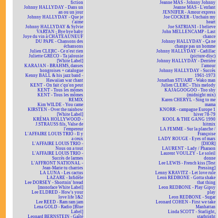
fiction
Jeanne MAS - Johnny Johnny
Johnny HALLYDAY - Dans un
Jeanne MAS - L'enfant
an ou un jour
JENNIFER - Amour express
Johnny HALLYDAY - Que je
Joe COCKER - Unchain my
t'aime
heart
Johnny HALLYDAY & Sylvie
Joe SATRIANI - I believe
VARTAN - Bye bye baby
John MELLENCAMP - Last
Joye du vin à CHÂTEAUNEUF
chance
DU PAPE - Chansons des
Johnny HALLYDAY - Ça ne
échansons
change pas un homme
Julien CLERC - Ce n'est rien
Johnny HALLYDAY - Cadillac
Juliette GRÉCO - Ta jalousie
(picture-disc)
[White Label]
Johnny HALLYDAY - Derrière
KARAJAN - BRAHMS, danses
l'amour
hongroises + catalogue
Johnny HALLYDAY - Succès
Kenny BALL & his jazz band -
1961-1973
Hawaiian war chant
Jonathan STUART - Wako man
KENT - On fait c'qu'on peut
Julien CLERC - This melody
KENT - Tous les mômes
KAJAGOOGOO - Too shy
KENT - Tous les mômes
(midnight mix)
REMIX
Karen CHERYL - Sing to me
Kim WILDE - You came
mama
KIRSTEN - Over the rainbow
KNORR - campagne Europe 1
[White Label]
hiver 78-79
KRÉMA HOLLYWOOD -
KOOL & THE GANG 1990
J.STRAUSS fils, Valse de
hitmix
l'empereur
LA FEMME - Sur la planche /
L'AFFAIRE LOUIS TRIO - Il y
Françoise
a ceux
LADY ROUGE - Eyes of mars
L'AFFAIRE LOUIS TRIO -
[DIOR]
Nous on a tout
LAURENT - Lady / Pharaon
L'AFFAIRE LOUIS TRIO -
Laurent VOULZY - Le soleil
Succès de larmes
donne
L'AFFRONT NATIONAL -
Lee LEWIS - French kiss [Test
Jean-Marie tu charries
Pressing]
LA LUNA - Les cactus
Lenny KRAVITZ - Let love rule
LAZARE - Infidèle
Leon REDBONE - Gotta shake
Lee DORSEY - Shortnin' bread
that thing
[monoface White Label]
Leon REDBONE - Play Gipsy
Lee ELDRED - How's your
play
love life 1&2
Leon REDBONE - Sugar
Lee REED - Ram ram jam
Leonard COHEN - First we take
Lena GOLD - Radio [Blue
Manhattan
Label]
Linda SCOTT - Starlight,
Leonard BERNSTEIN - Gaîté
starbright