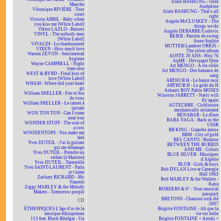
Alain BASHUNG - Osez
Manche
Joséphine
Véronique RIVIÈRE - Tout
Alain BASHUNG - That's all
court
right
Victoria ABRIL - Baby when
Angela McCLUSKEY - The
you kiss me [White Label]
things we do
Viktor LAZLO - Baisers
Angelo DEBARRE/Ludovic
VINYL - The nobody men
BEIER - Paroles de swing
[White Label]
Anne-Sophie
VIVALDI - Le chardonneret
MUTTER/Lambert ORKIS -
VIXEN - How much love
The silver album
Warren ZEVON - Sentimental
AOSTE 20 ANS - Hits 76
hygiene
AqME - Dévisager Dieu
Wayne CAMPBELL - Night
Art MENGO - À tes côtés
time rose
Art MENGO - Des bateaux de
WEST & BYRD - Final kiss of
sang
love [White Label]
ARTHUR H - Le baron noir
WHAM - Where did your heart
ARTHUR H - Le goût du H
go
Ashanti ROY Pablo MOSES
William SHELLER - Fier et fou
Winston JARRETT - Natty will
de vous
fly again
William SHELLER - Le carnet à
AUTECHRE - Cichlisuite
spirale
mechanically reclaimed
WON TON TON - Can I come
BÉNABAR - Le dîner
near you
BABA YAGA - Back in the
WONDER STUFF - The size of
USSR
a cow
BB KING - Grandes mitos
WOODENTOPS - You make me
BBM - City of gold
feel
BEL CANTO - Rumour
Yves DUTEIL - J'ai la guitare
BETWEEN THE BURIED
qui me démange
AND ME - Colors
Yves DUTEIL - Prendre un
BLUE SILVER - Musiques
enfant (à Martine)
d'Algérie
Yves DUTEIL - Tarentelle
BLUR - Girls & boys
Yves SAINT-LAURENT - Paris
Bob DYLAN Live at Carnegie
je t'aime
Hall 1963
Zachary RICHARD - My
Bob MARLEY & the Wailers -
Nanette
Kaya
Ziggy MARLEY & the Melody
BORDERS & 6° - Your musical
Makers - Tomorrow people
passport
BRETONS - Chanson rock été
CD
2007
ÉTHIOPIQUES L'âge d'or de la
Brigitte FONTAINE - Ah que la
musique éthiopienne
vie est belle
113 feat. Black Rénégat - Un
Brigitte FONTAINE + Areski +