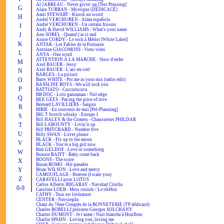
Al JARREAU - Never givin' up [Test Pressing]
G
Alain TURBAN - Mystique [DÉDICACÉ]
Amii STEWART - Knock on wood
H
André VERCHUREN - Alma española
André VERCHUREN - Un certain frisson
I
Andy & David WILLIAMS - What's your name
J
Ann SOREL - Quand j'ai si mal
Annie CORDY - Le rock à Médor [White Label]
K
ANTAR - Les Fables de la Fontaine
Antoine GIACOMONI - Vieni vieni
L
ANYA - One word
ATTENTION À LA MARCHE - Slow d'enfer
M
Axel BAUER - Jessy
Axel BAUER - L'arc-en-ciel
N
BARGES - La pitxuri
O
Barry WHITE - Put me in your mix (radio edit)
BASSLINE BOYS - We will rock you
P
BATTIATO - Cuccurucucu
BB DOC - Lolo ganzaman / Nul edge
Q
BEE GEES - Paying the price of love
Bernard LAVILLIERS - Saïgon
R
BIBIE - En souvenir de moi [Pré-Planning]
BIG T Scotch whisky - Europe 1
S
Bill HALEY & the Comets - Chaussettes PHILDAR
T
Bill LABOUNTY - Livin'it up
Bill PRITCHARD - Number five
U
Billy SWAN - Lover please
BLACK - Fly up to the moon
V
BLACK - You're a big girl now
Bob GELDOF - Love or something
W
Bonnie RAITT - Baby come back
BOONS - The score
X
Boum BOMO - Hit-parades
Y
Brian WILSON - Love and mercy
CAMOUFLAGE - Heaven (I want you)
Z
CARAVELLI pour LOTUS
Carlos Alberto IRIGARAY - Navidad Criolla
0-9
Caroline LOEB - Mots croisés / Le téléfon
CATHY - Tout est littérature
CENTER - Navsiegda
Chant du 7ème Congrès de la BONNETERIE (TP dédicacé)
Charles BORELLI présente Georges SOLCHANY
Charles DUMONT - Je t'aime / Nuit blanche à Honfleur
Charlie SPAHN - Loving you, loving me