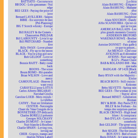
BATTIATO - Cuccurucucu
La chica
BB DOC - Lolo ganzaman / Nul
Alain BASHUNG - Élégance
edge
Alain BASHUNG - Madame
BEE GEES - Paying the price of
rêve
love
Alain BASHUNG - Osez
Bernard LAVILLIERS - Saïgon
Joséphine
BIBIE - En souvenir de moi
Alain SOUCHON - Dandy
[Pré-Planning]
Alfio SCANDURRA - Qu'est-ce
BIG T Scotch whisky - Europe
qui ne va pas
1
AMERICAN BALLADS - Les
Bill HALEY & the Comets -
plus grands moments Country
Chaussettes PHILDAR
ANDERSON BRUFORD
Bill LABOUNTY - Livin'it up
WAKEMAN HOWE - Brother
Bill PRITCHARD - Number
of mine
five
Antoine DONNET - Fais gaffe à
Billy SWAN - Lover please
ce que tu penses...
BLACK - Fly up to the moon
Art MENGO - Côté cour
BLACK - You're a big girl now
AVIGNON au 8 décembre
Bob GELDOF - Love or
AVIONS - Nuit sauvage
something
B-52's - Planet Claire
Bonnie RAITT - Baby come
BAB & ROLANDO 808 - Mas
back
que nada
BOONS - The score
BADGAM - SP 1428 [Black
Boum BOMO - Hit-parades
Label]
Brian WILSON - Love and
Barry RYAN with the Majority -
mercy
Eloïse
CAMOUFLAGE - Heaven (I
BEACH BOYS - Still cruisin /
want you)
Kokomo
CARAVELLI pour LOTUS
Bebu SILVETTI - Spring rain
Carlos Alberto IRIGARAY -
BEE GEES - The woman in you
Navidad Criolla
/ Stayin' alive
Caroline LOEB - Mots croisés /
Bernard MINET - Génération
Le téléfon
Bioman
CATHY - Tout est littérature
BEV & BOB - Hey Paula [T.P.]
CENTER - Navsiegda
BILLY & les Forbans - Au
Chant du 7ème Congrès de la
temps des surprises-parties
BONNETERIE (TP dédicacé)
BLACK CROWES - High head
Charles BORELLI présente
blues / A conspiracy
Georges SOLCHANY
Bob DYLAN - Gotta serve
Charles DUMONT - Je t'aime /
somebody
Nuit blanche à Honfleur
Bob GELDOF - The great song
Charlie SPAHN - Loving you,
of indifference
loving me
Bob SEGER - The fire inside
CHER - Gypsys, tramps and
BON JOVI - Bed of roses
thieves [White Label]
Boris DJIAN - Je t'aime encore