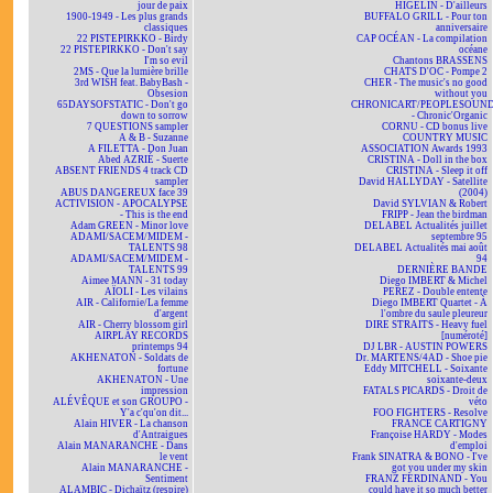
jour de paix
HIGELIN - D'ailleurs
1900-1949 - Les plus grands
BUFFALO GRILL - Pour ton
classiques
anniversaire
22 PISTEPIRKKO - Birdy
CAP OCÉAN - La compilation
22 PISTEPIRKKO - Don't say
océane
I'm so evil
Chantons BRASSENS
2MS - Que la lumière brille
CHATS D'OC - Pompe 2
3rd WISH feat. BabyBash -
CHER - The music's no good
Obsesion
without you
65DAYSOFSTATIC - Don't go
CHRONICART/PEOPLESOUN
down to sorrow
- Chronic'Organic
7 QUESTIONS sampler
CORNU - CD bonus live
A & B - Suzanne
COUNTRY MUSIC
A FILETTA - Don Juan
ASSOCIATION Awards 1993
Abed AZRIÉ - Suerte
CRISTINA - Doll in the box
ABSENT FRIENDS 4 track CD
CRISTINA - Sleep it off
sampler
David HALLYDAY - Satellite
ABUS DANGEREUX face 39
(2004)
ACTIVISION - APOCALYPSE
David SYLVIAN & Robert
- This is the end
FRIPP - Jean the birdman
Adam GREEN - Minor love
DELABEL Actualités juillet
ADAMI/SACEM/MIDEM -
septembre 95
TALENTS 98
DELABEL Actualités mai août
ADAMI/SACEM/MIDEM -
94
TALENTS 99
DERNIÈRE BANDE
Aimee MANN - 31 today
Diego IMBERT & Michel
AÏOLI - Les vilains
PEREZ - Double entente
AIR - Californie/La femme
Diego IMBERT Quartet - À
d'argent
l'ombre du saule pleureur
AIR - Cherry blossom girl
DIRE STRAITS - Heavy fuel
AIRPLAY RECORDS
[numéroté]
printemps 94
DJ LBR - AUSTIN POWERS
AKHENATON - Soldats de
Dr. MARTENS/4AD - Shoe pie
fortune
Eddy MITCHELL - Soixante
AKHENATON - Une
soixante-deux
impression
FATALS PICARDS - Droit de
ALÉVÊQUE et son GROUPO -
véto
Y'a c'qu'on dit...
FOO FIGHTERS - Resolve
Alain HIVER - La chanson
FRANCE CARTIGNY
d'Antraigues
Françoise HARDY - Modes
Alain MANARANCHE - Dans
d'emploi
le vent
Frank SINATRA & BONO - I've
Alain MANARANCHE -
got you under my skin
Sentiment
FRANZ FERDINAND - You
ALAMBIC - Dichaïtz (respire)
could have it so much better