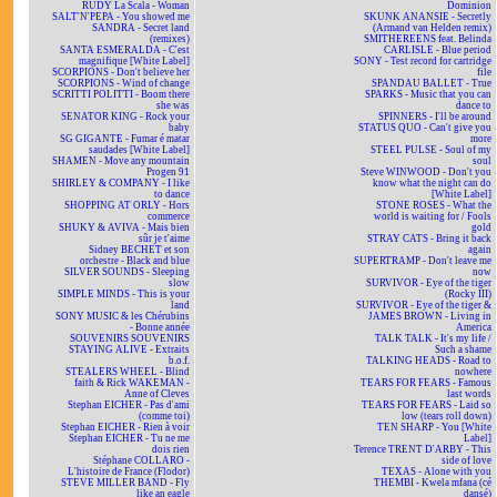
RUDY La Scala - Woman
Dominion
SALT'N'PEPA - You showed me
SKUNK ANANSIE - Secretly
SANDRA - Secret land
(Armand van Helden remix)
(remixes)
SMITHEREENS feat. Belinda
SANTA ESMERALDA - C'est
CARLISLE - Blue period
magnifique [White Label]
SONY - Test record for cartridge
SCORPIONS - Don't believe her
file
SCORPIONS - Wind of change
SPANDAU BALLET - True
SCRITTI POLITTI - Boom there
SPARKS - Music that you can
she was
dance to
SENATOR KING - Rock your
SPINNERS - I'll be around
baby
STATUS QUO - Can't give you
SG GIGANTE - Fumar é matar
more
saudades [White Label]
STEEL PULSE - Soul of my
SHAMEN - Move any mountain
soul
Progen 91
Steve WINWOOD - Don't you
SHIRLEY & COMPANY - I like
know what the night can do
to dance
[White Label]
SHOPPING AT ORLY - Hors
STONE ROSES - What the
commerce
world is waiting for / Fools
SHUKY & AVIVA - Mais bien
gold
sûr je t'aime
STRAY CATS - Bring it back
Sidney BECHET et son
again
orchestre - Black and blue
SUPERTRAMP - Don't leave me
SILVER SOUNDS - Sleeping
now
slow
SURVIVOR - Eye of the tiger
SIMPLE MINDS - This is your
(Rocky III)
land
SURVIVOR - Eye of the tiger &
SONY MUSIC & les Chérubins
JAMES BROWN - Living in
- Bonne année
America
SOUVENIRS SOUVENIRS
TALK TALK - It's my life /
STAYING ALIVE - Extraits
Such a shame
b.o.f.
TALKING HEADS - Road to
STEALERS WHEEL - Blind
nowhere
faith & Rick WAKEMAN -
TEARS FOR FEARS - Famous
Anne of Cleves
last words
Stephan EICHER - Pas d'ami
TEARS FOR FEARS - Laid so
(comme toi)
low (tears roll down)
Stephan EICHER - Rien à voir
TEN SHARP - You [White
Stephan EICHER - Tu ne me
Label]
dois rien
Terence TRENT D'ARBY - This
Stéphane COLLARO -
side of love
L'histoire de France (Flodor)
TEXAS - Alone with you
STEVE MILLER BAND - Fly
THEMBI - Kwela mfana (cé
like an eagle
dansé)