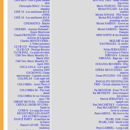
Chris REA - God's great banana
BOUNCE TRIO - Small streams
skin
big rivers
Christophe MALI - Je vous
Mavis STAPLES - The voice
emmène
Michel FUGAIN - Les lilas
CINÉ 16 - Les meilleures B.O.F.
(inédit)
(1998)
Michel JONASZ - Pôle Ouest
CINÉ 16 - Les meilleures B.O.F.
Michel POLNAREFF - Les
(1999)
premières années
CINEMATICS - Maybe
Michel SARDOU - Être et ne
someday
pas avoir été
CINEMIX - Antoine Duhamel /
Michel SARDOU - Maudits
Ennio Morricone
Français
Claude FRANÇOIS - Collection
MISS WHITE & the drunken
Artistes de Légende
piano
Claudio MONTEVERDI -
MOZART est gai
L'Orfeo (extraits)
NAUFRAGÉS - À contre-
CLUB CCF - Prestige Classique
courant
CLUB CCF - Prestige Rossini
Nilda FERNANDEZ -
CLUB DIAL - Le plein de tubes
L'invitation à Venise
CMJ New Music Monthly 91 -
NIRVANA - Lithium
March 2001
NIRVANA - Rape me + All
CMJ New Music Monthly 92 -
apologies
April 2001
OCEANIA RECORDS - Why
COCA-COLA - Let's party
take a plane?
selection 2004
OPÉRA MULTI STEEL - Les
COCHONOU 25ème
martyrs
anniversaire - 3 grands succès
Oxmo PUCCINO - OX-clusif
COLDPLAY - Left right left
2001
right left
PASCALITO NEOSTALGIA
COLUMBIA - Artist News 4
TRIO - Citizen chanteur live in
mars 1998
NYC
COLUMBIA 96 - The road
Pat BENATAR - From 79 to 93
ahead
Pat METHENY - Zero tolerance
COLUMBIA Et toi t'écoutes
for silence
quoi ? 96
Patrick SÉBASTIEN - Le
CRÉDIT MUTUEL - Collection
samedi soir
CRÉOLE CHOIR OF CUBA -
Paul McCARTNEY - Collection
Tande-la
Paul McCARTNEY - From a
CYRIUS - Le sang des roses
lover to a friend
DÉCOUVREZ-LES AVANT
Paula ABDUL - My love is for
LES AUTRES volume 4
real
DANCE PARTY - le meilleur de
PEARL JAM - Gone
la Dance
PEARL JAM - World wide
Daniel LAVOIE - Docteur
suicide
tendresse
Peter GABRIEL - Long walk