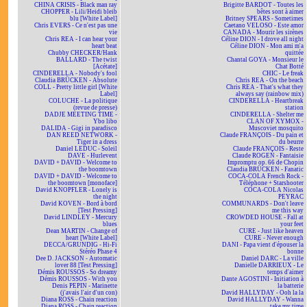
CHINA CRISIS - Black man ray
Brigitte BARDOT - Toutes les
CHOPPER - Lili/Heidi bleib
bêtes sont à aimer
blu [White Label]
Britney SPEARS - Sometimes
Chris EVERS - Ce n'est pas une
Caetano VELOSO - Este amor
vie
CANADA - Mourir les sirènes
Chris REA - I can hear your
Céline DION - I drove all night
heart beat
Céline DION - Mon ami m'a
Chubby CHECKER/Hank
quittée
BALLARD - The twist
Chantal GOYA - Monsieur le
[Acétate]
Chat Botté
CINDERELLA - Nobody's fool
CHIC - Le freak
Claudia BRÜCKEN - Absolute
Chris REA - On the beach
COLL - Pretty little girl [White
Chris REA - That's what they
Label]
always say (rainbow mix)
COLUCHE - La politique
CINDERELLA - Heartbreak
(revue de presse)
station
DADJE MEETING TIME -
CINDERELLA - Shelter me
Ybo libo
CLAN OF XYMOX -
DALIDA - Gigi in paradisco
Muscoviet mosquito
DAN REED NETWORK -
Claude FRANÇOIS - Du pain et
Tiger in a dress
du beurre
Daniel LEDUC - Soleil
Claude FRANÇOIS - Reste
DAVE - Hurlevent
Claude ROGEN - Fantaisie
DAVID + DAVID - Welcome to
Impromptu op. 66 de Chopin
the boomtown
Claudia BRÜCKEN - Fanatic
DAVID + DAVID - Welcome to
COCA-COLA French Rock -
the boomtown [monoface]
Téléphone + Starshooter
David KNOPFLER - Lonely is
COCA-COLA Nicolas
the night
PEYRAC
David KOVEN - Bord à bord
COMMUNARDS - Don't leave
[Test Pressing]
me this way
David LINDLEY - Mercury
CROWDED HOUSE - Fall at
blues
your feet
Dean MARTIN - Change of
CURE - Just like heaven
heart [White Label]
CURE - Never enough
DECCA/GRUNDIG - Hi-Fi
DANI - Papa vient d'épouser la
Stéréo Phase 4
bonne
Dee D. JACKSON - Automatic
Daniel DARC - La ville
lover 88 [Test Pressing]
Danielle DARRIEUX - Le
Démis ROUSSOS - So dreamy
temps d'aimer
Démis ROUSSOS - With you
Dante AGOSTINI - Initiation à
Denis PEPIN - Marinette
la batterie
(j'avais l'air d'un con)
David HALLYDAY - Ooh la la
Diana ROSS - Chain reaction
David HALLYDAY - Wanna
Diana ROSS - Chain reaction
take my time