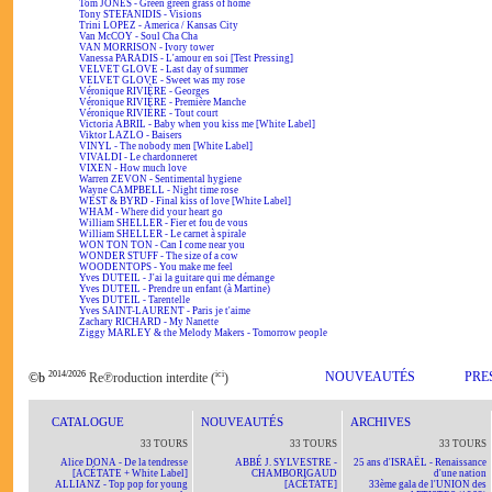
Tom JONES - Green green grass of home
Tony STEFANIDIS - Visions
Trini LOPEZ - America / Kansas City
Van McCOY - Soul Cha Cha
VAN MORRISON - Ivory tower
Vanessa PARADIS - L'amour en soi [Test Pressing]
VELVET GLOVE - Last day of summer
VELVET GLOVE - Sweet was my rose
Véronique RIVIÈRE - Georges
Véronique RIVIÈRE - Première Manche
Véronique RIVIÈRE - Tout court
Victoria ABRIL - Baby when you kiss me [White Label]
Viktor LAZLO - Baisers
VINYL - The nobody men [White Label]
VIVALDI - Le chardonneret
VIXEN - How much love
Warren ZEVON - Sentimental hygiene
Wayne CAMPBELL - Night time rose
WEST & BYRD - Final kiss of love [White Label]
WHAM - Where did your heart go
William SHELLER - Fier et fou de vous
William SHELLER - Le carnet à spirale
WON TON TON - Can I come near you
WONDER STUFF - The size of a cow
WOODENTOPS - You make me feel
Yves DUTEIL - J'ai la guitare qui me démange
Yves DUTEIL - Prendre un enfant (à Martine)
Yves DUTEIL - Tarentelle
Yves SAINT-LAURENT - Paris je t'aime
Zachary RICHARD - My Nanette
Ziggy MARLEY & the Melody Makers - Tomorrow people
2014/2026
ici
NOUVEAUTÉS
PRE
©b
Re℗roduction interdite (
)
CATALOGUE
NOUVEAUTÉS
ARCHIVES
33 TOURS
33 TOURS
33 TOURS
Alice DONA - De la tendresse
ABBÉ J. SYLVESTRE -
25 ans d'ISRAËL - Renaissance
[ACÉTATE + White Label]
CHAMBORIGAUD
d'une nation
ALLIANZ - Top pop for young
[ACÉTATE]
33ème gala de l'UNION des