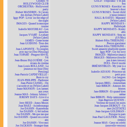
Cosmos 70
GOLD - Tropicana / T'es pas
HOLLYWOOD CLUB
fou
ORCHESTRA - Hollywood
GUNS N'ROSES - Knockin' on
party
heaven's door
Hubert MANDRIN - Si j'avais
GUNS N'ROSES - Sweet child
des dollars [White Label]
o'mine (remix)
Iggy POP - Livin' on the edge of
HALL & OATES - Maneater
the night
[White Label]
IMAGES - Quand la musique
HAPPY MONDAYS -
tourne
Hallelujah
Isabelle MAYEREAU - Les
HAPPY MONDAYS - Kinky
mouches
afro
Jacques YVART - Le phare
HAPPY MONDAYS - Step on
[White Label]
(US Mix)
JAMES - Come home
Hubert-Félix THIÉFAINE -
Jean GUIDONI - Tous des
Precox ejaculator
putains
Hubert-Félix THIÉFAINE -
Jean LAPOINTE - Tu jongles
Sweet amanite phalloïde queen
avec ma vie [Test Pressing]
Iggy POP - Cry for love
Jean TOPART - Peugeot 604 SL
IMAGES - Maîtresse (maxi)
V6
IMAGES - Maîtresse (touche
Jean-Bruno FALGUIÈRE - Les
pas à mes tresses)
écrans de cinéma
INXS - Devil inside
Jean-Louis ROLLAND - La
IRRÉSISTIBLES - My year is a
jeunesse est finie [Test
day
Pressing]
Isabelle ADJANI - Princesse au
Jean-Patrick CAPDEVIELLE -
petit pois
Born to cry
JACNO - Les langues
JEAN-PHILIPPE - Pardonne
étrangères
Jean-Pierre CASSEL - On
Jacques BREL - Amsterdam
s'accorde et on [White Label]
Jane BIRKIN - Amours des
Jeane MANSON - Les larmes
feintes
aux yeux
Jane BIRKIN - Et quand bien
Jeanne MAS - Johnny Johnny ²
même
JEREMY DAYS - Give it a
Jane BIRKIN - Help camionneur
name
Jean-Baptiste QUENIN -
Jerry REED - Amos Moses
Veilleur de toutes les nuits
Joan BAEZ - Asimbonanga
Jean-Jacques DEBOUT - Un
Joe DASSIN - Kanterbräu
mot [ACÉTATE]
Joe DASSIN - L'été indien
Jean-Jacques GOLDMAN -
Joe DASSIN - Me que me que
Puisque tu pars
Joe DASSIN - Quand on a seize
Jean-Paul GAULTIER - Noisy
ans
(remix)
Joe DASSIN - Vive moi
Jeanne MAS - Cœur en stéréo
Joe JACKSON - Stranger than
(nouvelle version)