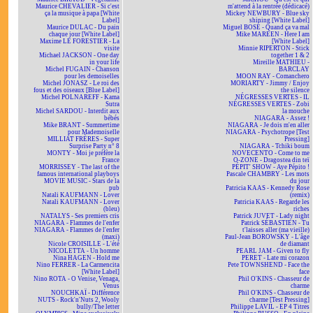
Maurice CHEVALIER - Si c'est
m'attend à la rentrée (dédicacé)
ça la musique à papa [White
Mickey NEWBURY - Blue sky
Label]
shining [White Label]
Maurice DULAC - Du pain
Miguel BOSÉ - Quand ça va mal
chaque jour [White Label]
Mike MAREEN - Here I am
Maxime LE FORESTIER - La
[White Label]
visite
Minnie RIPERTON - Stick
Michael JACKSON - One day
together 1 & 2
in your life
Mireille MATHIEU -
Michel FUGAIN - Chanson
BARCLAY
pour les demoiselles
MOON RAY - Comanchero
Michel JONASZ - Le roi des
MORIARTY - Jimmy / Enjoy
fous et des oiseaux [Blue Label]
the silence
Michel POLNAREFF - Kama
NÉGRESSES VERTES - IL
Sutra
NÉGRESSES VERTES - Zobi
Michel SARDOU - Interdit aux
la mouche
bébés
NIAGARA - Assez !
Mike BRANT - Summertime
NIAGARA - Je dois m'en aller
pour Mademoiselle
NIAGARA - Psychotrope [Test
MILLIAT FRÈRES - Super
Pressing]
Surprise Party n° 8
NIAGARA - Tchiki boum
MONTY - Moi je préfère la
NOVECENTO - Come to me
France
O-ZONE - Dragostea din teï
MORRISSEY - The last of the
PÉPIT' SHOW - Aye Pépito !
famous international playboys
Pascale CHAMBRY - Les mots
MOVIE MUSIC - Stars de la
du jour
pub
Patricia KAAS - Kennedy Rose
Natali KAUFMANN - Lover
(remix)
Natali KAUFMANN - Lover
Patricia KAAS - Regarde les
(bleu)
riches
NATALYS - Ses premiers cris
Patrick JUVET - Lady night
NIAGARA - Flammes de l'enfer
Patrick SÉBASTIEN - Tu
NIAGARA - Flammes de l'enfer
t'laisses aller (ma vieille)
(maxi)
Paul-Jean BOROWSKY - L'âge
Nicole CROISILLE - L'été
de diamant
NICOLETTA - Un homme
PEARL JAM - Given to fly
Nina HAGEN - Hold me
PERET - Late mi corazon
Nino FERRER - La Carmencita
Pete TOWNSHEND - Face the
[White Label]
face
Nino ROTA - O Venise, Venaga,
Phil O'KINS - Chasseur de
Venus
charme
NOUCHKAÏ - Différence
Phil O'KINS - Chasseur de
NUTS - Rock'n'Nuts 2, Wooly
charme [Test Pressing]
bully/The letter
Philippe LAVIL - EP 4 Titres