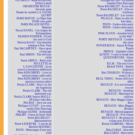
OLYMPICS - Mine exclusively
Philippe RUSSO - En pleine
[White Label]
lumière [Test Pressing]
ORCHESTRE ROUGE -
Pierre BACHELET - Écris-moi
Seconds grate
Pierre BACHELET - Elle est
Parade de variétés LA VACHE
d'ailleurs
QUI RIT
Pierre BACHELET - Les corons
PARIS MATCH - Le Pape Jean
PIGALLE - Dans la salle du
XXIII vous parle
bar-tabac...
PARIS PALACE HOTEL -
PIJON - Cache-cache party
Ramona
PIJON - Cache-cache party
Pascal DANEL - Les neiges du
(remix)
Kilimandjaro
PINK FLOYD - Another brick
PASSION FODDER - I'd sell
in the Wall ²
my soul to God
PORTE MENTAUX - Combat
Patricia KAAS - Une dernière
des races
semaine à New York
POWER ROCK - Saxon & Deep
Paul McCARTNEY - Once upon
Purple
a long ago
PRINCE - Alphabet street
Paul SIMON - The obvious
QUEEN - I want to break free
child
QUEENSRYCHE - Silent
Paula ABDUL - Rush rush
lucidity
PAULETTE de
R.E.M. - The one I love
L'AJACCIENNE - Ça se
Rachid TAHA - Barbès
corse/La boudeuse (dédicacé)
[remixes]
Peter KINGSBERY - Love in
Ray CHARLES - Without a
motion (remix radio edit)
song (1 & 2)
Peter KINGSBERY - Love in
REAL THING - Stone cold love
motion (version radio)
affair
Petula CLARK - Don't cry for
RENAUD - It is not because
me Argentina
you are
Petula CLARK - The old
RENAUD - Jonathan
fashioned way
RENAUD - Marchand de
Petula CLARK/Junior MAGLI -
cailloux
SP biface Juke-Box
RENAUD - Miss Maggie [Juke-
Phil RAY - Save our star
Box]
Philippe GUYOT - Les yeux
RENAUD - Miss Maggie
cernés [Test Pressing]
[Promo]
Philippe SAISSE - Kelbomek
RENAUD - Mistral gagnant
PHILIPS - Vœux de Noël 1958
RENAUD - P'tit voleur
Pierre BACHELET -
RENAULT 4 - Re-prenez le
Marionnettiste
volant avec FANGIO
Pierre LEFEBVRE - 2 succès de
Richie SAMBORA - Mister
Mireille MATHIEU
bluesman
PIJON - Mensonges d'une nuit
Rika ZARAÏ - Aba-nibi
d'été
Rika ZARAÏ - Hava netse