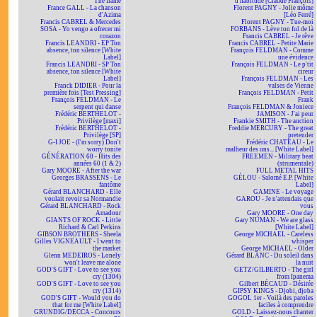
The flame
d'habitude [Claude François]
France GALL - La chanson
Florent PAGNY - Jolie môme
d'Azima
[Léo Ferré]
Francis CABREL & Mercedes
Florent PAGNY - Tue-moi
SOSA - Yo vengo a ofrecer mi
FORBANS - Lève ton ful de là
corazon
Francis CABREL - Je rêve
Francis LEANDRI - EP Ton
Francis CABREL - Petite Marie
absence, ton silence [White
François FELDMAN - Comme
Label]
une évidence
Francis LEANDRI - SP Ton
François FELDMAN - Le p'tit
absence, ton silence [White
cireur
Label]
François FELDMAN - Les
Franck DIDIER - Pour la
valses de Vienne
première fois [Test Pressing]
François FELDMAN - Petit
François FELDMAN - Le
Frank
serpent qui danse
François FELDMAN & Joniece
Frédéric BERTHELOT -
JAMISON - J'ai peur
Privilège [maxi]
Frankie SMITH - The auction
Frédéric BERTHELOT -
Freddie MERCURY - The great
Privilège [SP]
pretender
G-I JOE - (I'm sorry) Don't
Frédéric CHATEAU - Le
worry tonite
malheur des uns... [White Label]
GÉNÉRATION 60 - Hits des
FREEMEN - Military beat
années 60 (1 & 2)
(strumentale)
Gary MOORE - After the war
FULL METAL HITS
Georges BRASSENS - Le
GÉLOU - Salomé E.P. [White
fantôme
Label]
Gérard BLANCHARD - Elle
GAMINE - Le voyage
voulait revoir sa Normandie
GAROU - Je n'attendais que
Gérard BLANCHARD - Rock
vous
Amadour
Gary MOORE - One day
GIANTS OF ROCK - Little
Gary NUMAN - We are glass
Richard & Carl Perkins
[White Label]
GIBSON BROTHERS - Sheela
George MICHAEL - Careless
Gilles VIGNEAULT - I went to
whisper
the market
George MICHAEL - Older
Glenn MEDEIROS - Lonely
Gérard BLANC - Du soleil dans
won't leave me alone
la nuit
GOD'S GIFT - Love to see you
GETZ/GILBERTO - The girl
cry (1304)
from Ipanema
GOD'S GIFT - Love to see you
Gilbert BÉCAUD - Désirée
cry (1314)
GIPSY KINGS - Djobi, djoba
GOD'S GIFT - Would you do
GOGOL 1er - Voilà des paroles
that for me [White Label]
faciles à comprendre
GRUNDIG/DECCA - Concours
GOLD - Laissez-nous chanter