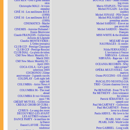
Chris REA - God's great banana
BOUNCE TRIO - Small streams
skin
big rivers
Christophe MALI - Je vous
Mavis STAPLES - The voice
emmène
Michel FUGAIN - Les lilas
CINÉ 16 - Les meilleures B.O.F.
(inédit)
(1998)
Michel JONASZ - Pôle Ouest
CINÉ 16 - Les meilleures B.O.F.
Michel POLNAREFF - Les
(1999)
premières années
CINEMATICS - Maybe
Michel SARDOU - Être et ne
someday
pas avoir été
CINEMIX - Antoine Duhamel /
Michel SARDOU - Maudits
Ennio Morricone
Français
Claude FRANÇOIS - Collection
MISS WHITE & the drunken
Artistes de Légende
piano
Claudio MONTEVERDI -
MOZART est gai
L'Orfeo (extraits)
NAUFRAGÉS - À contre-
CLUB CCF - Prestige Classique
courant
CLUB CCF - Prestige Rossini
Nilda FERNANDEZ -
CLUB DIAL - Le plein de tubes
L'invitation à Venise
CMJ New Music Monthly 91 -
NIRVANA - Lithium
March 2001
NIRVANA - Rape me + All
CMJ New Music Monthly 92 -
apologies
April 2001
OCEANIA RECORDS - Why
COCA-COLA - Let's party
take a plane?
selection 2004
OPÉRA MULTI STEEL - Les
COCHONOU 25ème
martyrs
anniversaire - 3 grands succès
Oxmo PUCCINO - OX-clusif
COLDPLAY - Left right left
2001
right left
PASCALITO NEOSTALGIA
COLUMBIA - Artist News 4
TRIO - Citizen chanteur live in
mars 1998
NYC
COLUMBIA 96 - The road
Pat BENATAR - From 79 to 93
ahead
Pat METHENY - Zero tolerance
COLUMBIA Et toi t'écoutes
for silence
quoi ? 96
Patrick SÉBASTIEN - Le
CRÉDIT MUTUEL - Collection
samedi soir
CRÉOLE CHOIR OF CUBA -
Paul McCARTNEY - Collection
Tande-la
Paul McCARTNEY - From a
CYRIUS - Le sang des roses
lover to a friend
DÉCOUVREZ-LES AVANT
Paula ABDUL - My love is for
LES AUTRES volume 4
real
DANCE PARTY - le meilleur de
PEARL JAM - Gone
la Dance
PEARL JAM - World wide
Daniel LAVOIE - Docteur
suicide
tendresse
Peter GABRIEL - Long walk