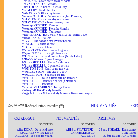
Tom JONES - Green green grass of home
Tony STEFANIDIS - Visions
Trini LOPEZ - America / Kansas City
Van McCOY - Soul Cha Cha
VAN MORRISON - Ivory tower
Vanessa PARADIS - L'amour en soi [Test Pressing]
VELVET GLOVE - Last day of summer
VELVET GLOVE - Sweet was my rose
Véronique RIVIÈRE - Georges
Véronique RIVIÈRE - Première Manche
Véronique RIVIÈRE - Tout court
Victoria ABRIL - Baby when you kiss me [White Label]
Viktor LAZLO - Baisers
VINYL - The nobody men [White Label]
VIVALDI - Le chardonneret
VIXEN - How much love
Warren ZEVON - Sentimental hygiene
Wayne CAMPBELL - Night time rose
WEST & BYRD - Final kiss of love [White Label]
WHAM - Where did your heart go
William SHELLER - Fier et fou de vous
William SHELLER - Le carnet à spirale
WON TON TON - Can I come near you
WONDER STUFF - The size of a cow
WOODENTOPS - You make me feel
Yves DUTEIL - J'ai la guitare qui me démange
Yves DUTEIL - Prendre un enfant (à Martine)
Yves DUTEIL - Tarentelle
Yves SAINT-LAURENT - Paris je t'aime
Zachary RICHARD - My Nanette
Ziggy MARLEY & the Melody Makers - Tomorrow people
2014/2026
ici
NOUVEAUTÉS
PRE
©b
Re℗roduction interdite (
)
CATALOGUE
NOUVEAUTÉS
ARCHIVES
33 TOURS
33 TOURS
33 TOURS
Alice DONA - De la tendresse
ABBÉ J. SYLVESTRE -
25 ans d'ISRAËL - Renaissance
[ACÉTATE + White Label]
CHAMBORIGAUD
d'une nation
ALLIANZ - Top pop for young
[ACÉTATE]
33ème gala de l'UNION des