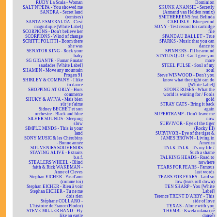
RUDY La Scala - Woman
Dominion
SALT'N'PEPA - You showed me
SKUNK ANANSIE - Secretly
SANDRA - Secret land
(Armand van Helden remix)
(remixes)
SMITHEREENS feat. Belinda
SANTA ESMERALDA - C'est
CARLISLE - Blue period
magnifique [White Label]
SONY - Test record for cartridge
SCORPIONS - Don't believe her
file
SCORPIONS - Wind of change
SPANDAU BALLET - True
SCRITTI POLITTI - Boom there
SPARKS - Music that you can
she was
dance to
SENATOR KING - Rock your
SPINNERS - I'll be around
baby
STATUS QUO - Can't give you
SG GIGANTE - Fumar é matar
more
saudades [White Label]
STEEL PULSE - Soul of my
SHAMEN - Move any mountain
soul
Progen 91
Steve WINWOOD - Don't you
SHIRLEY & COMPANY - I like
know what the night can do
to dance
[White Label]
SHOPPING AT ORLY - Hors
STONE ROSES - What the
commerce
world is waiting for / Fools
SHUKY & AVIVA - Mais bien
gold
sûr je t'aime
STRAY CATS - Bring it back
Sidney BECHET et son
again
orchestre - Black and blue
SUPERTRAMP - Don't leave me
SILVER SOUNDS - Sleeping
now
slow
SURVIVOR - Eye of the tiger
SIMPLE MINDS - This is your
(Rocky III)
land
SURVIVOR - Eye of the tiger &
SONY MUSIC & les Chérubins
JAMES BROWN - Living in
- Bonne année
America
SOUVENIRS SOUVENIRS
TALK TALK - It's my life /
STAYING ALIVE - Extraits
Such a shame
b.o.f.
TALKING HEADS - Road to
STEALERS WHEEL - Blind
nowhere
faith & Rick WAKEMAN -
TEARS FOR FEARS - Famous
Anne of Cleves
last words
Stephan EICHER - Pas d'ami
TEARS FOR FEARS - Laid so
(comme toi)
low (tears roll down)
Stephan EICHER - Rien à voir
TEN SHARP - You [White
Stephan EICHER - Tu ne me
Label]
dois rien
Terence TRENT D'ARBY - This
Stéphane COLLARO -
side of love
L'histoire de France (Flodor)
TEXAS - Alone with you
STEVE MILLER BAND - Fly
THEMBI - Kwela mfana (cé
like an eagle
dansé)