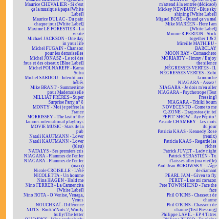
Maurice CHEVALIER - Si c'est
m'attend à la rentrée (dédicacé)
ça la musique à papa [White
Mickey NEWBURY - Blue sky
Label]
shining [White Label]
Maurice DULAC - Du pain
Miguel BOSÉ - Quand ça va mal
chaque jour [White Label]
Mike MAREEN - Here I am
Maxime LE FORESTIER - La
[White Label]
visite
Minnie RIPERTON - Stick
Michael JACKSON - One day
together 1 & 2
in your life
Mireille MATHIEU -
Michel FUGAIN - Chanson
BARCLAY
pour les demoiselles
MOON RAY - Comanchero
Michel JONASZ - Le roi des
MORIARTY - Jimmy / Enjoy
fous et des oiseaux [Blue Label]
the silence
Michel POLNAREFF - Kama
NÉGRESSES VERTES - IL
Sutra
NÉGRESSES VERTES - Zobi
Michel SARDOU - Interdit aux
la mouche
bébés
NIAGARA - Assez !
Mike BRANT - Summertime
NIAGARA - Je dois m'en aller
pour Mademoiselle
NIAGARA - Psychotrope [Test
MILLIAT FRÈRES - Super
Pressing]
Surprise Party n° 8
NIAGARA - Tchiki boum
MONTY - Moi je préfère la
NOVECENTO - Come to me
France
O-ZONE - Dragostea din teï
MORRISSEY - The last of the
PÉPIT' SHOW - Aye Pépito !
famous international playboys
Pascale CHAMBRY - Les mots
MOVIE MUSIC - Stars de la
du jour
pub
Patricia KAAS - Kennedy Rose
Natali KAUFMANN - Lover
(remix)
Natali KAUFMANN - Lover
Patricia KAAS - Regarde les
(bleu)
riches
NATALYS - Ses premiers cris
Patrick JUVET - Lady night
NIAGARA - Flammes de l'enfer
Patrick SÉBASTIEN - Tu
NIAGARA - Flammes de l'enfer
t'laisses aller (ma vieille)
(maxi)
Paul-Jean BOROWSKY - L'âge
Nicole CROISILLE - L'été
de diamant
NICOLETTA - Un homme
PEARL JAM - Given to fly
Nina HAGEN - Hold me
PERET - Late mi corazon
Nino FERRER - La Carmencita
Pete TOWNSHEND - Face the
[White Label]
face
Nino ROTA - O Venise, Venaga,
Phil O'KINS - Chasseur de
Venus
charme
NOUCHKAÏ - Différence
Phil O'KINS - Chasseur de
NUTS - Rock'n'Nuts 2, Wooly
charme [Test Pressing]
bully/The letter
Philippe LAVIL - EP 4 Titres