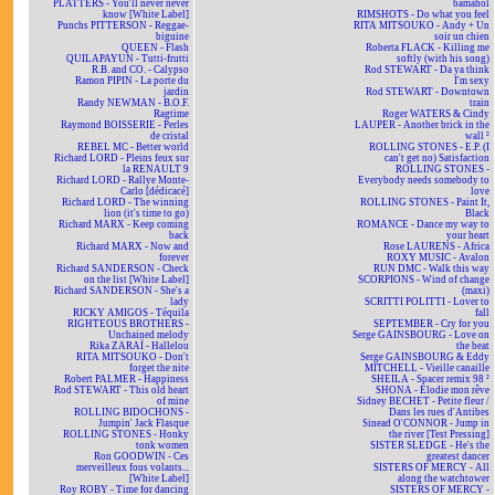
PLATTERS - You'll never never
bamahol
know [White Label]
RIMSHOTS - Do what you feel
Punchs PITTERSON - Reggae-
RITA MITSOUKO - Andy + Un
biguine
soir un chien
QUEEN - Flash
Roberta FLACK - Killing me
QUILAPAYUN - Tutti-frutti
softly (with his song)
R.B. and CO. - Calypso
Rod STEWART - Da ya think
Ramon PIPIN - La porte du
I'm sexy
jardin
Rod STEWART - Downtown
Randy NEWMAN - B.O.F.
train
Ragtime
Roger WATERS & Cindy
Raymond BOISSERIE - Perles
LAUPER - Another brick in the
de cristal
wall ²
REBEL MC - Better world
ROLLING STONES - E.P. (I
Richard LORD - Pleins feux sur
can't get no) Satisfaction
la RENAULT 9
ROLLING STONES -
Richard LORD - Rallye Monte-
Everybody needs somebody to
Carlo [dédicacé]
love
Richard LORD - The winning
ROLLING STONES - Paint It,
lion (it's time to go)
Black
Richard MARX - Keep coming
ROMANCE - Dance my way to
back
your heart
Richard MARX - Now and
Rose LAURENS - Africa
forever
ROXY MUSIC - Avalon
Richard SANDERSON - Check
RUN DMC - Walk this way
on the list [White Label]
SCORPIONS - Wind of change
Richard SANDERSON - She's a
(maxi)
lady
SCRITTI POLITTI - Lover to
RICKY AMIGOS - Téquila
fall
RIGHTEOUS BROTHERS -
SEPTEMBER - Cry for you
Unchained melody
Serge GAINSBOURG - Love on
Rika ZARAÏ - Hallelou
the beat
RITA MITSOUKO - Don't
Serge GAINSBOURG & Eddy
forget the nite
MITCHELL - Vieille canaille
Robert PALMER - Happiness
SHEILA - Spacer remix 98 ²
Rod STEWART - This old heart
SHONA - Elodie mon rêve
of mine
Sidney BECHET - Petite fleur /
ROLLING BIDOCHONS -
Dans les rues d'Antibes
Jumpin' Jack Flasque
Sinead O'CONNOR - Jump in
ROLLING STONES - Honky
the river [Test Pressing]
tonk women
SISTER SLEDGE - He's the
Ron GOODWIN - Ces
greatest dancer
merveilleux fous volants...
SISTERS OF MERCY - All
[White Label]
along the watchtower
Roy ROBY - Time for dancing
SISTERS OF MERCY -