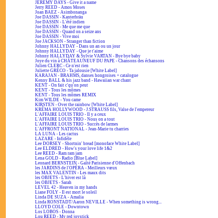
JEREMY DAYS - Give it a name
Jerry REED - Amos Moses
Joan BAEZ - Asimbonanga
Joe DASSIN - Kanterbräu
Joe DASSIN - L'été indien
Joe DASSIN - Me que me que
Joe DASSIN - Quand on a seize ans
Joe DASSIN - Vive moi
Joe JACKSON - Stranger than fiction
Johnny HALLYDAY - Dans un an ou un jour
Johnny HALLYDAY - Que je t'aime
Johnny HALLYDAY & Sylvie VARTAN - Bye bye baby
Joye du vin à CHÂTEAUNEUF DU PAPE - Chansons des échansons
Julien CLERC - Ce n'est rien
Juliette GRÉCO - Ta jalousie [White Label]
KARAJAN - BRAHMS, danses hongroises + catalogue
Kenny BALL & his jazz band - Hawaiian war chant
KENT - On fait c'qu'on peut
KENT - Tous les mômes
KENT - Tous les mômes REMIX
Kim WILDE - You came
KIRSTEN - Over the rainbow [White Label]
KRÉMA HOLLYWOOD - J.STRAUSS fils, Valse de l'empereur
L'AFFAIRE LOUIS TRIO - Il y a ceux
L'AFFAIRE LOUIS TRIO - Nous on a tout
L'AFFAIRE LOUIS TRIO - Succès de larmes
L'AFFRONT NATIONAL - Jean-Marie tu charries
LA LUNA - Les cactus
LAZARE - Infidèle
Lee DORSEY - Shortnin' bread [monoface White Label]
Lee ELDRED - How's your love life 1&2
Lee REED - Ram ram jam
Lena GOLD - Radio [Blue Label]
Leonard BERNSTEIN - Gaîté Parisienne d'Offenbach
les JARDINS de l'OPÉRA - Meilleurs vœux
les MAX VALENTIN - Les maux dits
les OBJETS - L'hiver est là
les OBJETS - Sarah
LEVEL 42 - Heaven in my hands
Liane FOLY - Il est mort le soleil
Linda DE SUZA - Amalia
Linda RONSTADT/Aaron NEVILLE - When something is wrong...
LLOYD COLE - Downtown
Los LOBOS - Donna
Lou REED - My red joystick