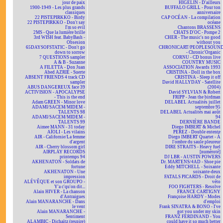
jour de paix
HIGELIN - D'ailleurs
1900-1949 - Les plus grands
BUFFALO GRILL - Pour ton
classiques
anniversaire
22 PISTEPIRKKO - Birdy
CAP OCÉAN - La compilation
22 PISTEPIRKKO - Don't say
océane
I'm so evil
Chantons BRASSENS
2MS - Que la lumière brille
CHATS D'OC - Pompe 2
3rd WISH feat. BabyBash -
CHER - The music's no good
Obsesion
without you
65DAYSOFSTATIC - Don't go
CHRONICART/PEOPLESOUN
down to sorrow
- Chronic'Organic
7 QUESTIONS sampler
CORNU - CD bonus live
A & B - Suzanne
COUNTRY MUSIC
A FILETTA - Don Juan
ASSOCIATION Awards 1993
Abed AZRIÉ - Suerte
CRISTINA - Doll in the box
ABSENT FRIENDS 4 track CD
CRISTINA - Sleep it off
sampler
David HALLYDAY - Satellite
ABUS DANGEREUX face 39
(2004)
ACTIVISION - APOCALYPSE
David SYLVIAN & Robert
- This is the end
FRIPP - Jean the birdman
Adam GREEN - Minor love
DELABEL Actualités juillet
ADAMI/SACEM/MIDEM -
septembre 95
TALENTS 98
DELABEL Actualités mai août
ADAMI/SACEM/MIDEM -
94
TALENTS 99
DERNIÈRE BANDE
Aimee MANN - 31 today
Diego IMBERT & Michel
AÏOLI - Les vilains
PEREZ - Double entente
AIR - Californie/La femme
Diego IMBERT Quartet - À
d'argent
l'ombre du saule pleureur
AIR - Cherry blossom girl
DIRE STRAITS - Heavy fuel
AIRPLAY RECORDS
[numéroté]
printemps 94
DJ LBR - AUSTIN POWERS
AKHENATON - Soldats de
Dr. MARTENS/4AD - Shoe pie
fortune
Eddy MITCHELL - Soixante
AKHENATON - Une
soixante-deux
impression
FATALS PICARDS - Droit de
ALÉVÊQUE et son GROUPO -
véto
Y'a c'qu'on dit...
FOO FIGHTERS - Resolve
Alain HIVER - La chanson
FRANCE CARTIGNY
d'Antraigues
Françoise HARDY - Modes
Alain MANARANCHE - Dans
d'emploi
le vent
Frank SINATRA & BONO - I've
Alain MANARANCHE -
got you under my skin
Sentiment
FRANZ FERDINAND - You
ALAMBIC - Dichaïtz (respire)
could have it so much better