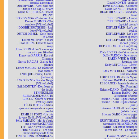
(special dance mix)
David KOVEN - Afrique
Dick RIVERS - Ainsi soit-elle
David MARTIAL - Célimène
Disque d'Or Top 50 biface
David Mc NEIL - Tiramisu
Glenn MEDEIROS & Florent
DEAD OR ALIVE - Brand new
PAGNY
lover
DO VISSINGA - Porto Vecchio
DEF LEPPARD - Animal
Donna SUMMER - The
DEF LEPPARD - Animal
wanderer [White Label]
(spécial promo)
DOOBIE BROTHERS - Real
DEF LEPPARD - Let's get
love [White Label]
rocked
DUTCH DIESEL - Goin' back
DEF LEPPARD - Let's get
to China
rocked (poster)
Elliott MURPHY - Closer
DEF LEPPARD - Let's get
Elton JOHN - Easier to walk
rocked (teaser)
away
DEPECHE MODE - Everything
Elton JOHN - I don't wanna go
counts (live)
on with you like that
Dick RIVERS - Je t'ai reconnue
Emmylou HARRIS - Rose of
Dolly PARTON - Downtown
Cimarron
EARTH WIND & FIRE -
Enrico MACIAS - 2 ailes & 3
Saturday nite
plumes
Eddy MITCHELL - Lèche-
Enrico MACIAS - La France de
bottes blues
mon enfance
Eddy MITCHELL - Soixante
ENRIQUÉ - J'aime, J'aime...
soixante-deux
[dédicacé]
EDITH NYLON - Edith Nylon
ENZO ENZO - Blanche Neige
Edouard BAER - La bostella
[White Label]
ELEGANCE - Jamais de risque
Erik MONTRY - Des fleurs et
[Test Pressing]
des fusils
Etienne DAHO - Caribbean sea
ETHNIKOLOR
Etienne DAHO - Des
F.LEMARQUE/MARTIN
attractions désastre
CIRCUS - Succès de Paris
Etienne DAHO - Epaule tattoo
[White Label]
Etienne DAHO - Epaule tattoo
FÉLIX POTIN - Édition
(maxi)
spéciale inauguration super-
Etienne DAHO - Il ne dira pas
marché
[White Label]
FAMILLE FOUX - Un très
Etienne DAHO - Les voyages
joyeux Noël... [White Label]
immobiles
Félix FAIRANO - Moi je n'suis
EURYTHMICS - Sweet dreams
pas pressé [ACÉTATE]
(are made of this) REMIX 91
FFF - AC² N [White Label]
FARID - Un amour montagne
FIDO STEAKY - Les plus
Florent PAGNY - Ça fait des
belles musiques de films
nuits
FINE YOUNG CANNIBALS -
Florent PAGNY - Comme