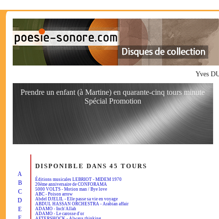
Yves DUT
Prendre un enfant (à Martine) en quarante-cinq tours minute
Spécial Promotion
DISPONIBLE DANS 45 TOURS
A
Éditions musicales LEBRIOT - MIDEM 1970
B
20ème anniversaire de CONFORAMA
5000 VOLTS - Motion man / Bye love
C
ABC - Poison arrow
Abdel DJELIL - Elle passe sa vie en voyage
D
ABDUL HASSAN ORCHESTRA - Arabian affair
E
ADAMO - Inch'Allah
ADAMO - Le carosse d'or
F
AFTERSHOCK - Always thinking