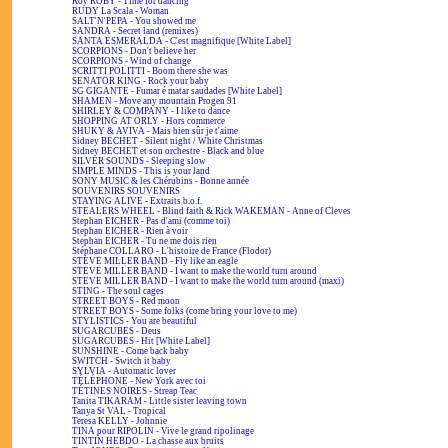
Roy ROBY - Time for dancing
RUDY La Scala - Woman
SALT'N'PEPA - You showed me
SANDRA - Secret land (remixes)
SANTA ESMERALDA - C'est magnifique [White Label]
SCORPIONS - Don't believe her
SCORPIONS - Wind of change
SCRITTI POLITTI - Boom there she was
SENATOR KING - Rock your baby
SG GIGANTE - Fumar é matar saudades [White Label]
SHAMEN - Move any mountain Progen 91
SHIRLEY & COMPANY - I like to dance
SHOPPING AT ORLY - Hors commerce
SHUKY & AVIVA - Mais bien sûr je t'aime
Sidney BECHET - Silent night / White Christmas
Sidney BECHET et son orchestre - Black and blue
SILVER SOUNDS - Sleeping slow
SIMPLE MINDS - This is your land
SONY MUSIC & les Chérubins - Bonne année
SOUVENIRS SOUVENIRS
STAYING ALIVE - Extraits b.o.f.
STEALERS WHEEL - Blind faith & Rick WAKEMAN - Anne of Cleves
Stephan EICHER - Pas d'ami (comme toi)
Stephan EICHER - Rien à voir
Stephan EICHER - Tu ne me dois rien
Stéphane COLLARO - L'histoire de France (Flodor)
STEVE MILLER BAND - Fly like an eagle
STEVE MILLER BAND - I want to make the world turn around
STEVE MILLER BAND - I want to make the world turn around (maxi)
STING - The soul cages
STREET BOYS - Red moon
STREET BOYS - Some folks (come bring your love to me)
STYLISTICS - You are beautiful
SUGARCUBES - Deus
SUGARCUBES - Hit [White Label]
SUNSHINE - Come back baby
SWITCH - Switch it baby
SYLVIA - Automatic lover
TÉLÉPHONE - New York avec toi
TÉTINES NOIRES - Streap Teac
Tanita TIKARAM - Little sister leaving town
Tanya St VAL - Tropical
Teresa KELLY - Johnnie
TINA pour RIPOLIN - Vive le grand ripolinage
TINTIN HEBDO - La chasse aux bruits