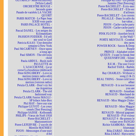
OLYMPICS - Mine exclusively
Philippe RUSSO - En pleine
[White Label]
lumière [Test Pressing]
ORCHESTRE ROUGE -
Pierre BACHELET - Écris-moi
Seconds grate
Pierre BACHELET - Elle est
Parade de variétés LA VACHE
d'ailleurs
QUI RIT
Pierre BACHELET - Les corons
PARIS MATCH - Le Pape Jean
PIGALLE - Dans la salle du
XXIII vous parle
bar-tabac...
PARIS PALACE HOTEL -
PIJON - Cache-cache party
Ramona
PIJON - Cache-cache party
Pascal DANEL - Les neiges du
(remix)
Kilimandjaro
PINK FLOYD - Another brick
PASSION FODDER - I'd sell
in the Wall ²
my soul to God
PORTE MENTAUX - Combat
Patricia KAAS - Une dernière
des races
semaine à New York
POWER ROCK - Saxon & Deep
Paul McCARTNEY - Once upon
Purple
a long ago
PRINCE - Alphabet street
Paul SIMON - The obvious
QUEEN - I want to break free
child
QUEENSRYCHE - Silent
Paula ABDUL - Rush rush
lucidity
PAULETTE de
R.E.M. - The one I love
L'AJACCIENNE - Ça se
Rachid TAHA - Barbès
corse/La boudeuse (dédicacé)
[remixes]
Peter KINGSBERY - Love in
Ray CHARLES - Without a
motion (remix radio edit)
song (1 & 2)
Peter KINGSBERY - Love in
REAL THING - Stone cold love
motion (version radio)
affair
Petula CLARK - Don't cry for
RENAUD - It is not because
me Argentina
you are
Petula CLARK - The old
RENAUD - Jonathan
fashioned way
RENAUD - Marchand de
Petula CLARK/Junior MAGLI -
cailloux
SP biface Juke-Box
RENAUD - Miss Maggie [Juke-
Phil RAY - Save our star
Box]
Philippe GUYOT - Les yeux
RENAUD - Miss Maggie
cernés [Test Pressing]
[Promo]
Philippe SAISSE - Kelbomek
RENAUD - Mistral gagnant
PHILIPS - Vœux de Noël 1958
RENAUD - P'tit voleur
Pierre BACHELET -
RENAULT 4 - Re-prenez le
Marionnettiste
volant avec FANGIO
Pierre LEFEBVRE - 2 succès de
Richie SAMBORA - Mister
Mireille MATHIEU
bluesman
PIJON - Mensonges d'une nuit
Rika ZARAÏ - Aba-nibi
d'été
Rika ZARAÏ - Hava netse