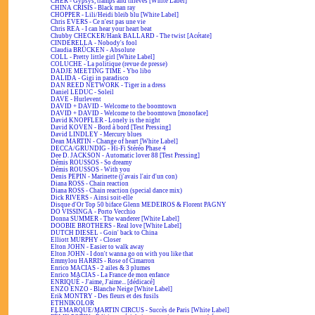
CHER - Gypsys, tramps and thieves [White Label]
CHINA CRISIS - Black man ray
CHOPPER - Lili/Heidi bleib blu [White Label]
Chris EVERS - Ce n'est pas une vie
Chris REA - I can hear your heart beat
Chubby CHECKER/Hank BALLARD - The twist [Acétate]
CINDERELLA - Nobody's fool
Claudia BRÜCKEN - Absolute
COLL - Pretty little girl [White Label]
COLUCHE - La politique (revue de presse)
DADJE MEETING TIME - Ybo libo
DALIDA - Gigi in paradisco
DAN REED NETWORK - Tiger in a dress
Daniel LEDUC - Soleil
DAVE - Hurlevent
DAVID + DAVID - Welcome to the boomtown
DAVID + DAVID - Welcome to the boomtown [monoface]
David KNOPFLER - Lonely is the night
David KOVEN - Bord à bord [Test Pressing]
David LINDLEY - Mercury blues
Dean MARTIN - Change of heart [White Label]
DECCA/GRUNDIG - Hi-Fi Stéréo Phase 4
Dee D. JACKSON - Automatic lover 88 [Test Pressing]
Démis ROUSSOS - So dreamy
Démis ROUSSOS - With you
Denis PEPIN - Marinette (j'avais l'air d'un con)
Diana ROSS - Chain reaction
Diana ROSS - Chain reaction (special dance mix)
Dick RIVERS - Ainsi soit-elle
Disque d'Or Top 50 biface Glenn MEDEIROS & Florent PAGNY
DO VISSINGA - Porto Vecchio
Donna SUMMER - The wanderer [White Label]
DOOBIE BROTHERS - Real love [White Label]
DUTCH DIESEL - Goin' back to China
Elliott MURPHY - Closer
Elton JOHN - Easier to walk away
Elton JOHN - I don't wanna go on with you like that
Emmylou HARRIS - Rose of Cimarron
Enrico MACIAS - 2 ailes & 3 plumes
Enrico MACIAS - La France de mon enfance
ENRIQUÉ - J'aime, J'aime... [dédicacé]
ENZO ENZO - Blanche Neige [White Label]
Erik MONTRY - Des fleurs et des fusils
ETHNIKOLOR
F.LEMARQUE/MARTIN CIRCUS - Succès de Paris [White Label]