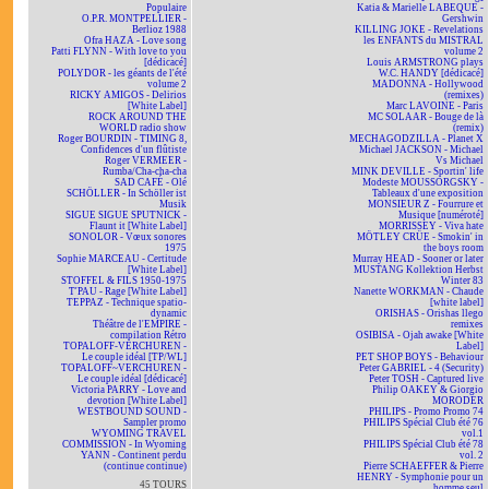
Populaire
Katia & Marielle LABEQUE -
O.P.R. MONTPELLIER -
Gershwin
Berlioz 1988
KILLING JOKE - Revelations
Ofra HAZA - Love song
les ENFANTS du MISTRAL
Patti FLYNN - With love to you
volume 2
[dédicacé]
Louis ARMSTRONG plays
POLYDOR - les géants de l'été
W.C. HANDY [dédicacé]
volume 2
MADONNA - Hollywood
RICKY AMIGOS - Delirios
(remixes)
[White Label]
Marc LAVOINE - Paris
ROCK AROUND THE
MC SOLAAR - Bouge de là
WORLD radio show
(remix)
Roger BOURDIN - TIMING 8,
MECHAGODZILLA - Planet X
Confidences d'un flûtiste
Michael JACKSON - Michael
Roger VERMEER -
Vs Michael
Rumba/Cha-cha-cha
MINK DEVILLE - Sportin' life
SAD CAFÉ - Olé
Modeste MOUSSORGSKY -
SCHÖLLER - In Schöller ist
Tableaux d'une exposition
Musik
MONSIEUR Z - Fourrure et
SIGUE SIGUE SPUTNICK -
Musique [numéroté]
Flaunt it [White Label]
MORRISSEY - Viva hate
SONOLOR - Vœux sonores
MÖTLEY CRÜE - Smokin' in
1975
the boys room
Sophie MARCEAU - Certitude
Murray HEAD - Sooner or later
[White Label]
MUSTANG Kollektion Herbst
STOFFEL & FILS 1950-1975
Winter 83
T'PAU - Rage [White Label]
Nanette WORKMAN - Chaude
TEPPAZ - Technique spatio-
[white label]
dynamic
ORISHAS - Orishas llego
Théâtre de l'EMPIRE -
remixes
compilation Rétro
OSIBISA - Ojah awake [White
TOPALOFF-VERCHUREN -
Label]
Le couple idéal [TP/WL]
PET SHOP BOYS - Behaviour
TOPALOFF~VERCHUREN -
Peter GABRIEL - 4 (Security)
Le couple idéal [dédicacé]
Peter TOSH - Captured live
Victoria PARRY - Love and
Philip OAKEY & Giorgio
devotion [White Label]
MORODER
WESTBOUND SOUND -
PHILIPS - Promo Promo 74
Sampler promo
PHILIPS Spécial Club été 76
WYOMING TRAVEL
vol.1
COMMISSION - In Wyoming
PHILIPS Spécial Club été 78
YANN - Continent perdu
vol. 2
(continue continue)
Pierre SCHAEFFER & Pierre
HENRY - Symphonie pour un
45 TOURS
homme seul