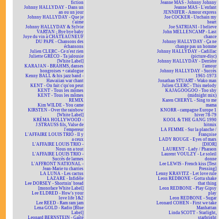
fiction
Jeanne MAS - Johnny Johnny
Johnny HALLYDAY - Dans un
Jeanne MAS - L'enfant
an ou un jour
JENNIFER - Amour express
Johnny HALLYDAY - Que je
Joe COCKER - Unchain my
t'aime
heart
Johnny HALLYDAY & Sylvie
Joe SATRIANI - I believe
VARTAN - Bye bye baby
John MELLENCAMP - Last
Joye du vin à CHÂTEAUNEUF
chance
DU PAPE - Chansons des
Johnny HALLYDAY - Ça ne
échansons
change pas un homme
Julien CLERC - Ce n'est rien
Johnny HALLYDAY - Cadillac
Juliette GRÉCO - Ta jalousie
(picture-disc)
[White Label]
Johnny HALLYDAY - Derrière
KARAJAN - BRAHMS, danses
l'amour
hongroises + catalogue
Johnny HALLYDAY - Succès
Kenny BALL & his jazz band -
1961-1973
Hawaiian war chant
Jonathan STUART - Wako man
KENT - On fait c'qu'on peut
Julien CLERC - This melody
KENT - Tous les mômes
KAJAGOOGOO - Too shy
KENT - Tous les mômes
(midnight mix)
REMIX
Karen CHERYL - Sing to me
Kim WILDE - You came
mama
KIRSTEN - Over the rainbow
KNORR - campagne Europe 1
[White Label]
hiver 78-79
KRÉMA HOLLYWOOD -
KOOL & THE GANG 1990
J.STRAUSS fils, Valse de
hitmix
l'empereur
LA FEMME - Sur la planche /
L'AFFAIRE LOUIS TRIO - Il y
Françoise
a ceux
LADY ROUGE - Eyes of mars
L'AFFAIRE LOUIS TRIO -
[DIOR]
Nous on a tout
LAURENT - Lady / Pharaon
L'AFFAIRE LOUIS TRIO -
Laurent VOULZY - Le soleil
Succès de larmes
donne
L'AFFRONT NATIONAL -
Lee LEWIS - French kiss [Test
Jean-Marie tu charries
Pressing]
LA LUNA - Les cactus
Lenny KRAVITZ - Let love rule
LAZARE - Infidèle
Leon REDBONE - Gotta shake
Lee DORSEY - Shortnin' bread
that thing
[monoface White Label]
Leon REDBONE - Play Gipsy
Lee ELDRED - How's your
play
love life 1&2
Leon REDBONE - Sugar
Lee REED - Ram ram jam
Leonard COHEN - First we take
Lena GOLD - Radio [Blue
Manhattan
Label]
Linda SCOTT - Starlight,
Leonard BERNSTEIN - Gaîté
starbright