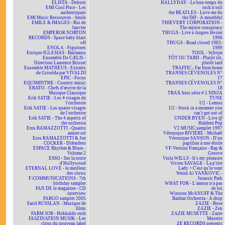
ELISTA - Debout
HALLYDAY - Le bon temps du
EMI Cool Price - Les
rock'n'roll
authentiques
the BEATLES - Love me do
EMI Music Ressources - Smile
the DØ - A mouthful
EMILE & IMAGES - Rio de
THIEVERY CORPORATION -
Janvier
The mirror conspiracy
EMPEROR NORTON
THUGS - Live à Angers février
RECORDS - Space baby blast
1996
off
THUGS - Road closed 1983-
ENOLA - Figurines
1999
Enrique IGLESIAS - Bailamos
TOOL - Schism
Ensemble De CÆLIS -
TÔT OU TARD - Plutôt tôt,
Direction Laurence Brisset
plutôt tard
Ensemble MATHEUS - Extraits
TRAFFIC - Far from home
de Griselda par VIVALDI
TRANSES CÉVENOLES N°
EPIC - Focus
17
EQUIMINTHE - Country music
TRANSES CÉVENOLES N°
ERATO - Chefs d'œuvre de la
18
Musique Classique
TRAX hors série # 5 NINJA
Erik SATIE - Les 4 visages de
TUNE
l'orchestre
U2 - Lemon
Erik SATIE - Les quatre visages
U2 - Stuck in a moment you
de l'orchestre
can't get out of
Erik SATIE - The 4 aspects of
UNDER BYEN - Live @
the orchestra
Haldern Pop
Eros RAMAZZOTTI - Quanto
V2 MUSIC sampler 1997
amore sei
Véronique RIVIÈRE - Michaël
Eros RAMAZZOTTI & Joe
Véronique SANSON - D'un
COCKER - Difendero
papillon à une étoile
ESPACE Rhythm & Blues -
VF-Version Française - Rap &
Volume 2
Groove
ESSO - Sur la route
Viola WILLS - It's my pleasure
d'Hollywood
Vivien SAVAGE - La p'tite
ETERNAL LOVE - le meilleur
Lady + C'est qu'le vent
des slows
Weird Al YANKOVIC -
F-COMMUNICATIONS - 7th
Jurassic Park
birthday sampler
WHAT FOR - L'amour n'a pas
FAN DE le magazine - CD
de loi
interview
Winston McANUFF & The
FARGO sampler 2005
Bazbaz Orchestra - A drop
Farid RUSSLAN - Musique de
ZAZIE - Rose
films
ZAZIE - Zen
FARM JOB - Hokkaïdo rush
ZAZIE MUSETTE - Zazie
FASZINATION MUSIK - Les
Musette
clous du nouveau label
ZE RECORDS presents