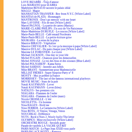
LOVE BIZARRE - Trop d'amour
Luis MARIANO pour IZARRA
Madeleine RENAUD raconte le palais idéal
MAGGI - Magie
MANHATTAN TRANSFER - Boy from N.Y.C. [White Label]
MANITAS de PLATA - Hommages
MANTRONIX - Don't go messin' with my heart
Marc LAVOINE - Fils de moi [White Label]
Marcel PAGNOL - La partie de cartes (Marius)
MARIE-CLAIRE/PHILIPS - Un soir de Vie Parisienne
Marie-Madeleine DURUFLÉ - Le coucou [White Label]
Marie-Paule BELLE - Café renard/Nosferatu
Marie-Paule BELLE - La petite écriture grise
MASKARA - La reine de la playa
Maurice BIRAUD - Végétaline
Maurice CHEVALIER - Si c'est ça la musique à papa [White Label]
Maurice DULAC - Du pain chaque jour [White Label]
Maxime LE FORESTIER - La visite
Michael JACKSON - One day in your life
Michel FUGAIN - Chanson pour les demoiselles
Michel JONASZ - Le roi des fous et des oiseaux [Blue Label]
Michel POLNAREFF - Kama Sutra
Michel SARDOU - Interdit aux bébés
Mike BRANT - Summertime pour Mademoiselle
MILLIAT FRÈRES - Super Surprise Party n° 8
MONTY - Moi je préfère la France
MORRISSEY - The last of the famous international playboys
MOVIE MUSIC - Stars de la pub
Natali KAUFMANN - Lover
Natali KAUFMANN - Lover (bleu)
NATALYS - Ses premiers cris
NIAGARA - Flammes de l'enfer
NIAGARA - Flammes de l'enfer (maxi)
Nicole CROISILLE - L'été
NICOLETTA - Un homme
Nina HAGEN - Hold me
Nino FERRER - La Carmencita [White Label]
Nino ROTA - O Venise, Venaga, Venus
NOUCHKAÏ - Différence
NUTS - Rock'n'Nuts 2, Wooly bully/The letter
OLYMPICS - Mine exclusively [White Label]
ORCHESTRE ROUGE - Seconds grate
Parade de variétés LA VACHE QUI RIT
PARIS MATCH - Le Pape Jean XXIII vous parle
PARIS PALACE HOTEL - Ramona