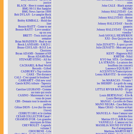
justice
cries
BLACK - Here it comes again
John CALE - Black acetate
BMG 99/11 Hot Sampler
PROMO
BMG News Janvier 1999
Johnny HALLYDAY - Les
Bob DYLAN - Le sampler Rock
duos inédits
and Folk
Johnny HALLYDAY - Rester
Bobby KIMBALL - Hold the
libre
line
Johnny HALLYDAY - Succès
Bonnie RAITT - Come to me
garantis
Bonnie RAITT - Love sneakin'
Johnny HALLYDAY - Un jour
up on you
viendra ²
BRETT - Trois nuits par
Jordi SAVALL/HESPERION
semaine
XXI - Don Quijote de la
Brian McFADDEN - Real to me
Mancha
Brock LANDARS - S.M.D.U.
Julie ZENATTI - À quoi ça sert
Bruno COULAIS - B.O.F. Les
Julie ZENATTI - Mon ami pour
Choristes
la vie
Bryan ADAMS - Summer of 69
KENT - Hagnesta Hill
Bryan ADAMS/Rod
KMFDM - Nihil
STEWART/STING - All for
KYO feat. SITA - Le chemin
love
LA STRADA - La saison des
CACHAREL & Real World
bouffons (en concert)
Records - Gifted
Laurence EQUILBEY -
CADBURY's Top cookies
ACCENTUS/Transcriptions
CAKE - The distance
Lenny KRAVITZ - In-store play
CALI - C'est quand le bonheur ?
sampler
CARHARTT - Old new soul
les MARACAS - Vivants !
Carole KING tribute - Tapestry
les SHERIFF - Le goût du sang
revisited
et des larmes
Caroline LEGRAND - Comme
LITTLE RIVER BAND - If I get
un train qui roule
lucky
CASINO - Maintenant c'est à
Louis BERTIGNAC - Elle &
vous de jouer
Louis/Bertignacoustic
CBS - Demain tout le monde en
MANAU - La tribu de Dana
parlera
MANO NEGRA - Casa Babylon
Céline DION - Live (for the one
Manu CHAO - Si berie m'était
I love)
contéee
CERRUTI 1881 et le cinéma
MANUELA - Faire l'amour une
CESAR COLLECTOR Canal+
dernière fois
CHAMOIS D'OR - Les grandes
Martine ST-CLAIR & Gino
musiques de films
VANNELLI - L'amour est loi
CHEVROLET - Legends
MASSILIA SOUND SYSTEM -
volume 2
Pas d'arrangement
CHOUBENE - Lila
Matthieu MARTOURET