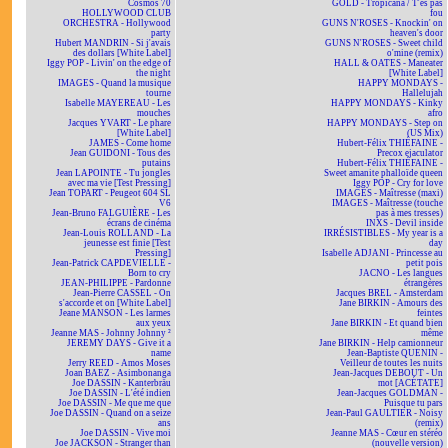
Cosmos 70
GOLD - Tropicana / T'es pas
HOLLYWOOD CLUB
fou
ORCHESTRA - Hollywood
GUNS N'ROSES - Knockin' on
party
heaven's door
Hubert MANDRIN - Si j'avais
GUNS N'ROSES - Sweet child
des dollars [White Label]
o'mine (remix)
Iggy POP - Livin' on the edge of
HALL & OATES - Maneater
the night
[White Label]
IMAGES - Quand la musique
HAPPY MONDAYS -
tourne
Hallelujah
Isabelle MAYEREAU - Les
HAPPY MONDAYS - Kinky
mouches
afro
Jacques YVART - Le phare
HAPPY MONDAYS - Step on
[White Label]
(US Mix)
JAMES - Come home
Hubert-Félix THIÉFAINE -
Jean GUIDONI - Tous des
Precox ejaculator
putains
Hubert-Félix THIÉFAINE -
Jean LAPOINTE - Tu jongles
Sweet amanite phalloïde queen
avec ma vie [Test Pressing]
Iggy POP - Cry for love
Jean TOPART - Peugeot 604 SL
IMAGES - Maîtresse (maxi)
V6
IMAGES - Maîtresse (touche
Jean-Bruno FALGUIÈRE - Les
pas à mes tresses)
écrans de cinéma
INXS - Devil inside
Jean-Louis ROLLAND - La
IRRÉSISTIBLES - My year is a
jeunesse est finie [Test
day
Pressing]
Isabelle ADJANI - Princesse au
Jean-Patrick CAPDEVIELLE -
petit pois
Born to cry
JACNO - Les langues
JEAN-PHILIPPE - Pardonne
étrangères
Jean-Pierre CASSEL - On
Jacques BREL - Amsterdam
s'accorde et on [White Label]
Jane BIRKIN - Amours des
Jeane MANSON - Les larmes
feintes
aux yeux
Jane BIRKIN - Et quand bien
Jeanne MAS - Johnny Johnny ²
même
JEREMY DAYS - Give it a
Jane BIRKIN - Help camionneur
name
Jean-Baptiste QUENIN -
Jerry REED - Amos Moses
Veilleur de toutes les nuits
Joan BAEZ - Asimbonanga
Jean-Jacques DEBOUT - Un
Joe DASSIN - Kanterbräu
mot [ACÉTATE]
Joe DASSIN - L'été indien
Jean-Jacques GOLDMAN -
Joe DASSIN - Me que me que
Puisque tu pars
Joe DASSIN - Quand on a seize
Jean-Paul GAULTIER - Noisy
ans
(remix)
Joe DASSIN - Vive moi
Jeanne MAS - Cœur en stéréo
Joe JACKSON - Stranger than
(nouvelle version)