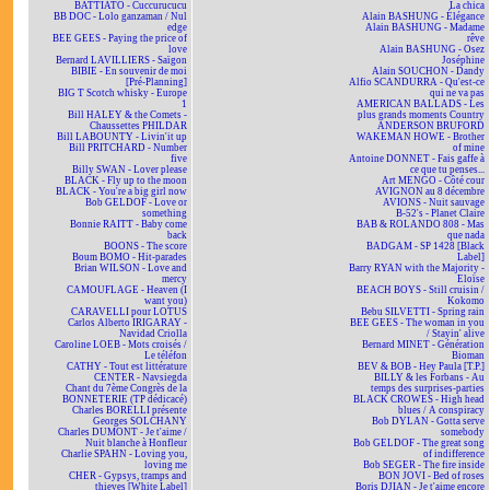
BATTIATO - Cuccurucucu
La chica
BB DOC - Lolo ganzaman / Nul
Alain BASHUNG - Élégance
edge
Alain BASHUNG - Madame
BEE GEES - Paying the price of
rêve
love
Alain BASHUNG - Osez
Bernard LAVILLIERS - Saïgon
Joséphine
BIBIE - En souvenir de moi
Alain SOUCHON - Dandy
[Pré-Planning]
Alfio SCANDURRA - Qu'est-ce
BIG T Scotch whisky - Europe
qui ne va pas
1
AMERICAN BALLADS - Les
Bill HALEY & the Comets -
plus grands moments Country
Chaussettes PHILDAR
ANDERSON BRUFORD
Bill LABOUNTY - Livin'it up
WAKEMAN HOWE - Brother
Bill PRITCHARD - Number
of mine
five
Antoine DONNET - Fais gaffe à
Billy SWAN - Lover please
ce que tu penses...
BLACK - Fly up to the moon
Art MENGO - Côté cour
BLACK - You're a big girl now
AVIGNON au 8 décembre
Bob GELDOF - Love or
AVIONS - Nuit sauvage
something
B-52's - Planet Claire
Bonnie RAITT - Baby come
BAB & ROLANDO 808 - Mas
back
que nada
BOONS - The score
BADGAM - SP 1428 [Black
Boum BOMO - Hit-parades
Label]
Brian WILSON - Love and
Barry RYAN with the Majority -
mercy
Eloïse
CAMOUFLAGE - Heaven (I
BEACH BOYS - Still cruisin /
want you)
Kokomo
CARAVELLI pour LOTUS
Bebu SILVETTI - Spring rain
Carlos Alberto IRIGARAY -
BEE GEES - The woman in you
Navidad Criolla
/ Stayin' alive
Caroline LOEB - Mots croisés /
Bernard MINET - Génération
Le téléfon
Bioman
CATHY - Tout est littérature
BEV & BOB - Hey Paula [T.P.]
CENTER - Navsiegda
BILLY & les Forbans - Au
Chant du 7ème Congrès de la
temps des surprises-parties
BONNETERIE (TP dédicacé)
BLACK CROWES - High head
Charles BORELLI présente
blues / A conspiracy
Georges SOLCHANY
Bob DYLAN - Gotta serve
Charles DUMONT - Je t'aime /
somebody
Nuit blanche à Honfleur
Bob GELDOF - The great song
Charlie SPAHN - Loving you,
of indifference
loving me
Bob SEGER - The fire inside
CHER - Gypsys, tramps and
BON JOVI - Bed of roses
thieves [White Label]
Boris DJIAN - Je t'aime encore