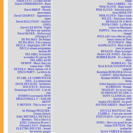
Daniel LEVI - Le cœur ouvert
home
Daniel ZIMMERMANN - Bone
Peter GABRIEL - Up
machine
PINK FLOYD - High hopes
David BRIOT - Phonik
PINK FLOYD - Selected tracks
mouvement
from SHINE ON
David CHARVET - Apprendre à
PINK FLOYD - Take it back
aimer
POLICE - Selections from
David HALLYDAY - Satellite
MESSAGE IN A BOX
(2005)
POP & CORN - La Fête de
David LEE ROTH - Night
toutes les Musiques
life/She's my machine
POPPYS - Non, non, rien n'a
David McNEIL - Hollywood
changé
(Olympia 97)
POULAIN vous offre les plus
DE PALMAS - De Palmas
beaux chants de Noël
DE PALMAS - Elle s'ennuie
PUTUMAYO - Mali
DECCA - Highlights 1997-98
RASPIGAOUS - Mois d'août
DECCA release programme
(sers le jaune)
autumn 89
RENAUD - Dans la jungle
DELABEL Actualités
Rickie LEE JONES - Dat dere
novembre 95 janvier 96
ROBBER BANK - It's a family
DELABEL été 99
affair
DEMON - Music that you
ROBINEAU - On
wanna hear + EPK
Rock & Folk WOODSTOCK
DETAILS - Music matters vol. 8
sampler
DISCO PARTY - La fièvre du
Rodolphe BURGER & Olivier
disco
CADIOT - Hôtel Robinson
DJ LBR - LE CORRUPTEUR
Romane SERDA - Romane
DNA - La serenissima
Serda
DOCK DES SUDS - Solidaires
Scène française version rock
DOLIVEUX - Doliveux
SCORPIONS - Woman
Dominique DALCAN - L'air de
SHAOLIN - Ici on en veut
rien
SO FRENCHY SO CHIC 2
DOMINO nouveautés 98/99
SONY CLASSICAL new
DRAGONBALL Z + SAILOR
directions 1999
MOON
Sophie ZELMANI - So good
E-MOTION - This is how we
SOUNDGARDEN - Black hole
are
sun
éd. Philippe PICQUIER -
SOUS LE MANTEAU feat.
Contes chinois
ZAMBLA - J'suis pas rassuré
Eddy MITCHELL/NEVILLE
STATUS QUO - Can't give you
Brothers - Tell it like it is
more
EDEL Collection 96 acte 1
STING - She's too good for me
Edouard LALO - Namouna
Sufjan STEVENS - The
ELECTRO DELUXE - Sound
avalanche
for eclectic people
Sylvie VARTAN & Johnny