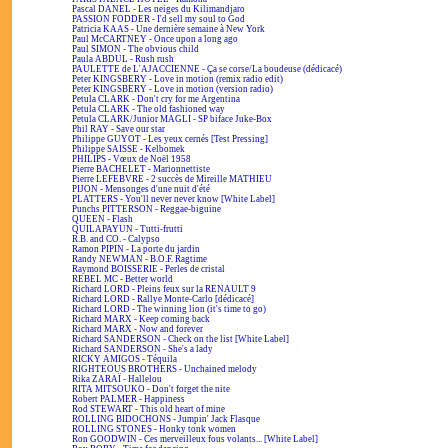
Pascal DANEL - Les neiges du Kilimandjaro
PASSION FODDER - I'd sell my soul to God
Patricia KAAS - Une dernière semaine à New York
Paul McCARTNEY - Once upon a long ago
Paul SIMON - The obvious child
Paula ABDUL - Rush rush
PAULETTE de L'AJACCIENNE - Ça se corse/La boudeuse (dédicacé)
Peter KINGSBERY - Love in motion (remix radio edit)
Peter KINGSBERY - Love in motion (version radio)
Petula CLARK - Don't cry for me Argentina
Petula CLARK - The old fashioned way
Petula CLARK/Junior MAGLI - SP biface Juke-Box
Phil RAY - Save our star
Philippe GUYOT - Les yeux cernés [Test Pressing]
Philippe SAISSE - Kelbomek
PHILIPS - Vœux de Noël 1958
Pierre BACHELET - Marionnettiste
Pierre LEFEBVRE - 2 succès de Mireille MATHIEU
PIJON - Mensonges d'une nuit d'été
PLATTERS - You'll never never know [White Label]
Punchs PITTERSON - Reggae-biguine
QUEEN - Flash
QUILAPAYUN - Tutti-frutti
R.B. and CO. - Calypso
Ramon PIPIN - La porte du jardin
Randy NEWMAN - B.O.F. Ragtime
Raymond BOISSERIE - Perles de cristal
REBEL MC - Better world
Richard LORD - Pleins feux sur la RENAULT 9
Richard LORD - Rallye Monte-Carlo [dédicacé]
Richard LORD - The winning lion (it's time to go)
Richard MARX - Keep coming back
Richard MARX - Now and forever
Richard SANDERSON - Check on the list [White Label]
Richard SANDERSON - She's a lady
RICKY AMIGOS - Téquila
RIGHTEOUS BROTHERS - Unchained melody
Rika ZARAÏ - Hallelou
RITA MITSOUKO - Don't forget the nite
Robert PALMER - Happiness
Rod STEWART - This old heart of mine
ROLLING BIDOCHONS - Jumpin' Jack Flasque
ROLLING STONES - Honky tonk women
Ron GOODWIN - Ces merveilleux fous volants... [White Label]