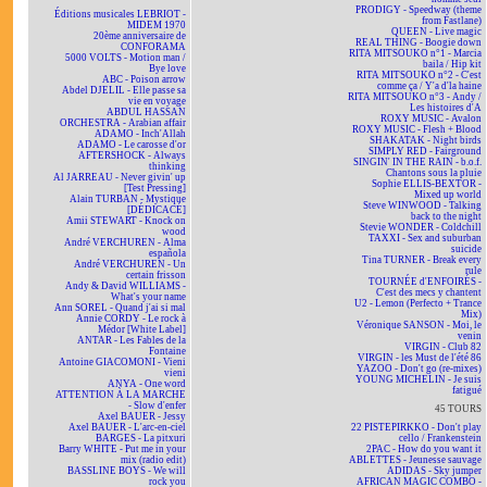
PRODIGY - Speedway (theme
Éditions musicales LEBRIOT -
from Fastlane)
MIDEM 1970
QUEEN - Live magic
20ème anniversaire de
REAL THING - Boogie down
CONFORAMA
RITA MITSOUKO n°1 - Marcia
5000 VOLTS - Motion man /
baila / Hip kit
Bye love
RITA MITSOUKO n°2 - C'est
ABC - Poison arrow
comme ça / Y'a d'la haine
Abdel DJELIL - Elle passe sa
RITA MITSOUKO n°3 - Andy /
vie en voyage
Les histoires d'A
ABDUL HASSAN
ROXY MUSIC - Avalon
ORCHESTRA - Arabian affair
ROXY MUSIC - Flesh + Blood
ADAMO - Inch'Allah
SHAKATAK - Night birds
ADAMO - Le carosse d'or
SIMPLY RED - Fairground
AFTERSHOCK - Always
SINGIN' IN THE RAIN - b.o.f.
thinking
Chantons sous la pluie
Al JARREAU - Never givin' up
Sophie ELLIS-BEXTOR -
[Test Pressing]
Mixed up world
Alain TURBAN - Mystique
Steve WINWOOD - Talking
[DÉDICACÉ]
back to the night
Amii STEWART - Knock on
Stevie WONDER - Coldchill
wood
TAXXI - Sex and suburban
André VERCHUREN - Alma
suicide
española
Tina TURNER - Break every
André VERCHUREN - Un
rule
certain frisson
TOURNÉE d'ENFOIRÉS -
Andy & David WILLIAMS -
C'est des mecs y chantent
What's your name
U2 - Lemon (Perfecto + Trance
Ann SOREL - Quand j'ai si mal
Mix)
Annie CORDY - Le rock à
Véronique SANSON - Moi, le
Médor [White Label]
venin
ANTAR - Les Fables de la
VIRGIN - Club 82
Fontaine
VIRGIN - les Must de l'été 86
Antoine GIACOMONI - Vieni
YAZOO - Don't go (re-mixes)
vieni
YOUNG MICHELIN - Je suis
ANYA - One word
fatigué
ATTENTION À LA MARCHE
- Slow d'enfer
45 TOURS
Axel BAUER - Jessy
Axel BAUER - L'arc-en-ciel
22 PISTEPIRKKO - Don't play
BARGES - La pitxuri
cello / Frankenstein
Barry WHITE - Put me in your
2PAC - How do you want it
mix (radio edit)
ABLETTES - Jeunesse sauvage
BASSLINE BOYS - We will
ADIDAS - Sky jumper
rock you
AFRICAN MAGIC COMBO -