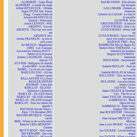
ALDEBERT - Carpe Diem
Fred BLONDIN - Elle allume
ALDEBERT - L'année du singe
des bougies
Alfred HITCHCOCK - 100ème
GALLIMARD - Poèmes en
Angie STONE feat. Snoop
chansons
Dogg - I wanna thank ya
Général ALCAZAR - Le rude et
Annette BANNEVILLE
le sensible
Quintet - Folksongs
GLOSTER - Kiss
Annie LENNOX - Why
GROUNDATION - A miracle
ARCHIVE - Get out
GUNS N'ROSES - Don't cry
ARCHIVE - The way you love
GUNS N'ROSES - Pretty tied
me
up
ARCHIVE:disc
GUNS N'ROSES - Since I don't
Aretha FRANKLIN - A rose is
have you (radio version)
still a rose
HADOUK TRIO - Now
Art MENGO - Magdeleine
HARIBO Pik Mix by Radio FG
ARTE - Les 4 saisons
Hubert-Félix THIÉFAINE - La
Association Valentin HAÜY -
tentation du bonheur
Fables de la Fontaine
Hugues de COURSON -
Audrey LAVERGNE - Facing
Sankanda
mirrors 2.0
INDOCHINE - Punishment
AUVIDIS - Religions du monde
park
Axelle RED - Je me fâche
Isabelle BOULAY - Tout un
BABEL - La vie est un cirque
jour
BABYLON ZOO - All the
Isabelle BOULAY & Johnny
money's gone
HALLYDAY - Tout au bout de
BALLANTINE'S Le rituel
nos peines
BANGER SISTERS
ISULATINE - Les plus beaux
BAOBAB - 3 mix dub
chants Corses
BARCLAY - ISLAND -
JAD WIO - Victor
Opération Libération
James CHANCE & Terminal
BARCLAY - ISLAND [bleu]
City - The fix is in
BARCLAY - ISLAND [crème]
James TAYLOR - Hourglass
BARCLAY - ISLAND [orange]
JAMIROQUAI - Black
BARCLAY - Tous les talents du
capricorn day
monde 2
JAMIROQUAI - High times,
BATOFAR cherche Tokyo -
singles 1992-2006
Paris 7-16 décembre 2001
Jean ROCHEFORT - Histoires
BAYARD MUSIQUE - Chants
de voyages
sacrés
Jean-Jacques MILTEAU - JJ
BBM - Where in the world (edit)
Milteau
Béatrice URIA-MONZON -
Jean-Louis MURAT - Le cri du
Carmen
papillon
BETTY BOOP - 1001 nuits
Joe COCKER - Let the healing
Bill DERAIME - Qui a bu
begin
Billy BRAGG - Mr love &
Joe COCKER - When a woman