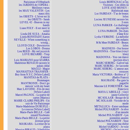
Parisienne d'Offenbach
Louis BERTIGNAC et les
les JARDINS de l'OPÉRA -
Visiteurs - Ces idées-là
Meilleurs vœux
LOVE AND MONEY -
les MAX VALENTIN - Les
Halleluiah man
maux dits
Luc FAIRDAN - T'as de beaux
les OBJETS - L'hiver est là
lolos
les OBJETS - Sarah
Lucien JEUNESSE raconte les
LEVEL 42 - Heaven in my
3 ours
hands
LUNA PARKER - Le challenge
Liane FOLY - Il est mort le
des espoirs
soleil
LUNA PARKER - Tes états
Linda DE SUZA - Amalia
d'âme Eric
Linda RONSTADT/Aaron
Lydia VERKINE - La mélodie
NEVILLE - When something is
des enfants
wrong...
M & Mme FAIRDAN - Beaux
LLOYD COLE - Downtown
lolos
Los LOBOS - Donna
MADNESS - Our house
Lou REED - My red joystick
MADONNA - True blue (vinyl
LOVE BIZARRE - Trop
bleu)
d'amour
MADONNA - You can dance
Luis MARIANO pour IZARRA
(picture-disc)
Madeleine RENAUD raconte le
MARC SEBERG - Galver'ran
palais idéal
MARC SEBERG - Je t'accorde
MAGGI - Magie
MARC SEBERG - L'amour aux
MANHATTAN TRANSFER -
trousses
Boy from N.Y.C. [White Label]
Maria VICTORIA - Boléros n° 2
MANITAS de PLATA -
(Radio France)
Hommages
MAURANE - Pas gaie la
MANTRONIX - Don't go
pagaille
messin' with my heart
Maxime LE FORESTIER - San
Marc LAVOINE - Fils de moi
Francisco
[White Label]
MAYA L'ABEILLE - vinyl
Marcel PAGNOL - La partie de
jaune Collector
cartes (Marius)
MC SOLAAR - Bouge de là
MARIE-CLAIRE/PHILIPS - Un
MC SOLAAR - Victime de la
soir de Vie Parisienne
mode
Marie-Madeleine DURUFLÉ -
METALLICA - Enter sandman
Le coucou [White Label]
Michel POLNAREFF - Je rêve
Marie-Paule BELLE - Café
d'un monde
renard/Nosferatu
Michel POLNAREFF - Les
Marie-Paule BELLE - La petite
premières années
écriture grise
Michel POLNAREFF - Tout
MASKARA - La reine de la
tout pour ma chérie
playa
Michel SARDOU - Je vole
Maurice BIRAUD - Végétaline
MICHOU - Qu'est-ce qui