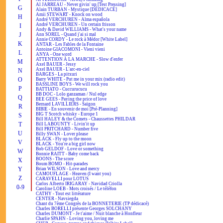
Al JARREAU - Never givin' up [Test Pressing]
G
Alain TURBAN - Mystique [DÉDICACÉ]
Amii STEWART - Knock on wood
H
André VERCHUREN - Alma española
André VERCHUREN - Un certain frisson
I
Andy & David WILLIAMS - What's your name
J
Ann SOREL - Quand j'ai si mal
Annie CORDY - Le rock à Médor [White Label]
K
ANTAR - Les Fables de la Fontaine
Antoine GIACOMONI - Vieni vieni
L
ANYA - One word
ATTENTION À LA MARCHE - Slow d'enfer
M
Axel BAUER - Jessy
Axel BAUER - L'arc-en-ciel
N
BARGES - La pitxuri
O
Barry WHITE - Put me in your mix (radio edit)
BASSLINE BOYS - We will rock you
P
BATTIATO - Cuccurucucu
BB DOC - Lolo ganzaman / Nul edge
Q
BEE GEES - Paying the price of love
Bernard LAVILLIERS - Saïgon
R
BIBIE - En souvenir de moi [Pré-Planning]
BIG T Scotch whisky - Europe 1
S
Bill HALEY & the Comets - Chaussettes PHILDAR
T
Bill LABOUNTY - Livin'it up
Bill PRITCHARD - Number five
U
Billy SWAN - Lover please
BLACK - Fly up to the moon
V
BLACK - You're a big girl now
Bob GELDOF - Love or something
W
Bonnie RAITT - Baby come back
BOONS - The score
X
Boum BOMO - Hit-parades
Y
Brian WILSON - Love and mercy
CAMOUFLAGE - Heaven (I want you)
Z
CARAVELLI pour LOTUS
Carlos Alberto IRIGARAY - Navidad Criolla
0-9
Caroline LOEB - Mots croisés / Le téléfon
CATHY - Tout est littérature
CENTER - Navsiegda
Chant du 7ème Congrès de la BONNETERIE (TP dédicacé)
Charles BORELLI présente Georges SOLCHANY
Charles DUMONT - Je t'aime / Nuit blanche à Honfleur
Charlie SPAHN - Loving you, loving me