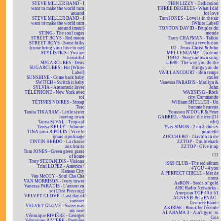
STEVE MILLER BAND - I
THIN LIZZY - Dedication
want to make the world turn
THREE DEGREES - What I did
around
for love
STEVE MILLER BAND - I
Tom JONES - Love is in the air
want to make the world turn
[White Label]
around (maxi)
TONTON DAVID - Peuples du
STING - The soul cages
monde
STREET BOYS - Red moon
Tracy CHAPMAN - Talkin
STREET BOYS - Some folks
'bout a revolution
(come bring your love to me)
U2 - Jesus-Christ & John
STYLISTICS - You are
MELLENCAMP - Do re mi
beautiful
UB40 - Sing our own song
SUGARCUBES - Deus
UB40 - The way you do the
SUGARCUBES - Hit [White
things you do
Label]
VAILLANCOURT - Bon temps
SUNSHINE - Come back baby
rouler
SWITCH - Switch it baby
Vanessa PARADIS - Marilyn &
SYLVIA - Automatic lover
John
TÉLÉPHONE - New York avec
WARNING - Rock
toi
city/Commando
TÉTINES NOIRES - Streap
William SHELLER - Un
Teac
homme heureux
Tanita TIKARAM - Little sister
Youssou N'DOUR & Peter
leaving town
GABRIEL - Shakin' the tree (DJ
Tanya St VAL - Tropical
edit)
Teresa KELLY - Johnnie
Yves SIMON - 2 ou 3 choses
TINA pour RIPOLIN - Vive le
pour elle
grand ripolinage
ZUCCHERO - Diavolo in me
TINTIN HEBDO - La chasse
ZZTOP - Doubleback
aux bruits
ZZTOP - Give it up
Tom JONES - Green green grass
CD
of home
Tony STEFANIDIS - Visions
1969 CLUB - The red album
Trini LOPEZ - America /
4YOU - 4 you
Kansas City
A PERFECT CIRCLE - Mer de
Van McCOY - Soul Cha Cha
noms
VAN MORRISON - Ivory tower
AaRON - Seeds of gold
Vanessa PARADIS - L'amour en
ABC Radio Networks -
soi [Test Pressing]
American TOP 40 # 51
VELVET GLOVE - Last day of
AGNÈS B. & la FNAC -
summer
Dernière Bande
VELVET GLOVE - Sweet was
AKIRISE - Brouiller l'écoute
my rose
ALABAMA 3 - Ain't goin' to
Véronique RIVIÈRE - Georges
Goa
Véronique RIVIÈRE - Première