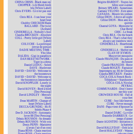
CHINA CRISIS - Black man ray
Brigitte BARDOT - Toutes les
CHOPPER - Lili/Heidi bleib
bêtes sont à aimer
blu [White Label]
Britney SPEARS - Sometimes
Chris EVERS - Ce n'est pas une
Caetano VELOSO - Este amor
vie
CANADA - Mourir les sirènes
Chris REA - I can hear your
Céline DION - I drove all night
heart beat
Céline DION - Mon ami m'a
Chubby CHECKER/Hank
quittée
BALLARD - The twist
Chantal GOYA - Monsieur le
[Acétate]
Chat Botté
CINDERELLA - Nobody's fool
CHIC - Le freak
Claudia BRÜCKEN - Absolute
Chris REA - On the beach
COLL - Pretty little girl [White
Chris REA - That's what they
Label]
always say (rainbow mix)
COLUCHE - La politique
CINDERELLA - Heartbreak
(revue de presse)
station
DADJE MEETING TIME -
CINDERELLA - Shelter me
Ybo libo
CLAN OF XYMOX -
DALIDA - Gigi in paradisco
Muscoviet mosquito
DAN REED NETWORK -
Claude FRANÇOIS - Du pain et
Tiger in a dress
du beurre
Daniel LEDUC - Soleil
Claude FRANÇOIS - Reste
DAVE - Hurlevent
Claude ROGEN - Fantaisie
DAVID + DAVID - Welcome to
Impromptu op. 66 de Chopin
the boomtown
Claudia BRÜCKEN - Fanatic
DAVID + DAVID - Welcome to
COCA-COLA French Rock -
the boomtown [monoface]
Téléphone + Starshooter
David KNOPFLER - Lonely is
COCA-COLA Nicolas
the night
PEYRAC
David KOVEN - Bord à bord
COMMUNARDS - Don't leave
[Test Pressing]
me this way
David LINDLEY - Mercury
CROWDED HOUSE - Fall at
blues
your feet
Dean MARTIN - Change of
CURE - Just like heaven
heart [White Label]
CURE - Never enough
DECCA/GRUNDIG - Hi-Fi
DANI - Papa vient d'épouser la
Stéréo Phase 4
bonne
Dee D. JACKSON - Automatic
Daniel DARC - La ville
lover 88 [Test Pressing]
Danielle DARRIEUX - Le
Démis ROUSSOS - So dreamy
temps d'aimer
Démis ROUSSOS - With you
Dante AGOSTINI - Initiation à
Denis PEPIN - Marinette
la batterie
(j'avais l'air d'un con)
David HALLYDAY - Ooh la la
Diana ROSS - Chain reaction
David HALLYDAY - Wanna
Diana ROSS - Chain reaction
take my time