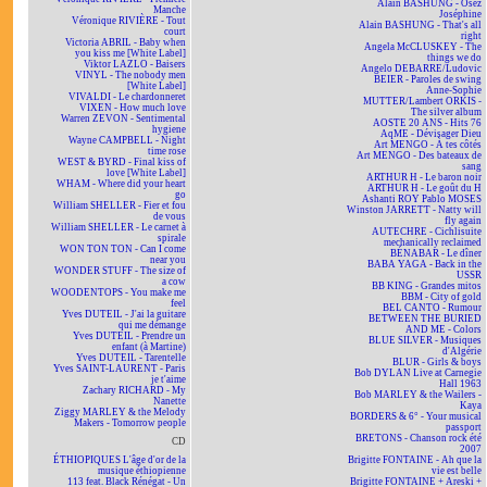
Alain BASHUNG - Osez
Manche
Joséphine
Véronique RIVIÈRE - Tout
Alain BASHUNG - That's all
court
right
Victoria ABRIL - Baby when
Angela McCLUSKEY - The
you kiss me [White Label]
things we do
Viktor LAZLO - Baisers
Angelo DEBARRE/Ludovic
VINYL - The nobody men
BEIER - Paroles de swing
[White Label]
Anne-Sophie
VIVALDI - Le chardonneret
MUTTER/Lambert ORKIS -
VIXEN - How much love
The silver album
Warren ZEVON - Sentimental
AOSTE 20 ANS - Hits 76
hygiene
AqME - Dévisager Dieu
Wayne CAMPBELL - Night
Art MENGO - À tes côtés
time rose
Art MENGO - Des bateaux de
WEST & BYRD - Final kiss of
sang
love [White Label]
ARTHUR H - Le baron noir
WHAM - Where did your heart
ARTHUR H - Le goût du H
go
Ashanti ROY Pablo MOSES
William SHELLER - Fier et fou
Winston JARRETT - Natty will
de vous
fly again
William SHELLER - Le carnet à
AUTECHRE - Cichlisuite
spirale
mechanically reclaimed
WON TON TON - Can I come
BÉNABAR - Le dîner
near you
BABA YAGA - Back in the
WONDER STUFF - The size of
USSR
a cow
BB KING - Grandes mitos
WOODENTOPS - You make me
BBM - City of gold
feel
BEL CANTO - Rumour
Yves DUTEIL - J'ai la guitare
BETWEEN THE BURIED
qui me démange
AND ME - Colors
Yves DUTEIL - Prendre un
BLUE SILVER - Musiques
enfant (à Martine)
d'Algérie
Yves DUTEIL - Tarentelle
BLUR - Girls & boys
Yves SAINT-LAURENT - Paris
Bob DYLAN Live at Carnegie
je t'aime
Hall 1963
Zachary RICHARD - My
Bob MARLEY & the Wailers -
Nanette
Kaya
Ziggy MARLEY & the Melody
BORDERS & 6° - Your musical
Makers - Tomorrow people
passport
BRETONS - Chanson rock été
CD
2007
ÉTHIOPIQUES L'âge d'or de la
Brigitte FONTAINE - Ah que la
musique éthiopienne
vie est belle
113 feat. Black Rénégat - Un
Brigitte FONTAINE + Areski +