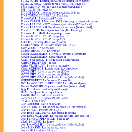
FÉLIX POTIN - Édition spéciale inauguration super-marché
FAMILLE FOUX - Un très joyeux Noël... [White Label]
Félix FAIRANO - Moi je n'suis pas pressé [ACÉTATE]
FFF - AC² N [White Label]
FIDO STEAKY - Les plus belles musiques de films
FINE YOUNG CANNIBALS - The flame
France GALL - La chanson d'Azima
Francis CABREL & Mercedes SOSA - Yo vengo a ofrecer mi corazon
Francis LEANDRI - EP Ton absence, ton silence [White Label]
Francis LEANDRI - SP Ton absence, ton silence [White Label]
Franck DIDIER - Pour la première fois [Test Pressing]
François FELDMAN - Le serpent qui danse
Frédéric BERTHELOT - Privilège [maxi]
Frédéric BERTHELOT - Privilège [SP]
G-I JOE - (I'm sorry) Don't worry tonite
GÉNÉRATION 60 - Hits des années 60 (1 & 2)
Gary MOORE - After the war
Georges BRASSENS - Le fantôme
Gérard BLANCHARD - Elle voulait revoir sa Normandie
Gérard BLANCHARD - Rock Amadour
GIANTS OF ROCK - Little Richard & Carl Perkins
GIBSON BROTHERS - Sheela
Gilles VIGNEAULT - I went to the market
Glenn MEDEIROS - Lonely won't leave me alone
GOD'S GIFT - Love to see you cry (1304)
GOD'S GIFT - Love to see you cry (1314)
GOD'S GIFT - Would you do that for me [White Label]
GRUNDIG/DECCA - Concours Cosmos 70
HOLLYWOOD CLUB ORCHESTRA - Hollywood party
Hubert MANDRIN - Si j'avais des dollars [White Label]
Iggy POP - Livin' on the edge of the night
IMAGES - Quand la musique tourne
Isabelle MAYEREAU - Les mouches
Jacques YVART - Le phare [White Label]
JAMES - Come home
Jean GUIDONI - Tous des putains
Jean LAPOINTE - Tu jongles avec ma vie [Test Pressing]
Jean TOPART - Peugeot 604 SL V6
Jean-Bruno FALGUIÈRE - Les écrans de cinéma
Jean-Louis ROLLAND - La jeunesse est finie [Test Pressing]
Jean-Patrick CAPDEVIELLE - Born to cry
JEAN-PHILIPPE - Pardonne
Jean-Pierre CASSEL - On s'accorde et on [White Label]
Jeane MANSON - Les larmes aux yeux
Jeanne MAS - Johnny Johnny ²