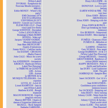
[White Label]
Dizzy GILLESPIE - At
DVORAK - Symphonie du
Newport
Nouveau Monde (extraits) -
DONOVAN - Love is only
MIKAL
feeling
Eddie MONEY - Where's the
EARTH WIND & FIRE - The
party?
very best
EMI Christmas 1974
Elton JOHN - Believe
ENCYCLOPAEDIA
[MONOFACE]
UNIVERSALIS 1972
Elton JOHN - Sleeping with the
ERATO - Concert sur 3 siècles
past
FLESH FOR LULU - Final
Elton JOHN & RUPAUL -
vinyl (and live flesh)
Don't go breaking my heart
George WINSTON - December
(remixes)
Gilles LANGOUREAU
Eric BURDON - Starportrait
Hommage à Mado ROBIN
Etienne DAHO - Mon manège à
HONDA - Wake up!
moi
Jacques VANDEVOORDE -
FUMÉES - Chansons d'hier
Miserere [dédicacé]
FUMÉES II - Mélodies et
Jean-Marc BIENCOURT -
chansons
Jingles d'imitations
GAMINE - Dream boy
Jimmy HALL - Cadillac tracks
Gary NUMAN - New anger
Joe DASSIN - CBS 66343
George HARRISON - 33 & 1/3
(Radio France)
[White Label/Test Pressing]
John CALE - Music for a new
George MICHAEL - Amazing
society
GROOVERIDER - Rainbows of
Jon ANDERSON - Animation
colour (MAW remixes)
KROKUS - Hardware [White
HAPPY MONDAYS - Pills 'n'
Label/Test Pressing]
thrills and bellyaches
la TRIBUNE de GENÈVE
Ian DURY - Lord Upminster
LBS - Action
JAM - The gift
LBS - Aurum
JAMIROQUAI - Sampler Best
Le MONDE de la
of
MUSIQUE/TÉLÉRAMA - Les
Janet JACKSON - Got 'til it's
copieurs
gone
LEVEL 42 - Level 42
Jean SCHULTHEIS -
Lionel HAMPTON - Jazz in
Confidence pour confidence
jazz [White Label]
(remixes house)
Madleen KANE - Rough
Joe JACKSON - Stepping out
diamond
John HIATT - Slow turning
MAGNUM BONUM - Gigolo
Johnny CASH - Water from the
(english version)
wells of home
Maurice BITTER - Chants et
Johnny CLEGG & Savuka -
danses d'Argentine [dédicacé]
Third world child
MAXELL - Rock Sampler
Julien CLERC - This melody
Nathalie CARDONE -
[Test Pressing]