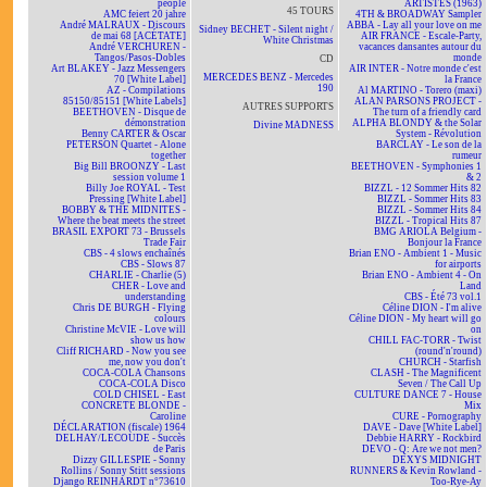
people
ARTISTES (1963)
45 TOURS
AMC feiert 20 jahre
4TH & BROADWAY Sampler
André MALRAUX - Discours
ABBA - Lay all your love on me
Sidney BECHET - Silent night /
de mai 68 [ACÉTATE]
AIR FRANCE - Escale-Party,
White Christmas
André VERCHUREN -
vacances dansantes autour du
Tangos/Pasos-Dobles
monde
CD
Art BLAKEY - Jazz Messengers
AIR INTER - Notre monde c'est
MERCEDES BENZ - Mercedes
70 [White Label]
la France
190
AZ - Compilations
Al MARTINO - Torero (maxi)
85150/85151 [White Labels]
ALAN PARSONS PROJECT -
AUTRES SUPPORTS
BEETHOVEN - Disque de
The turn of a friendly card
démonstration
ALPHA BLONDY & the Solar
Divine MADNESS
Benny CARTER & Oscar
System - Révolution
PETERSON Quartet - Alone
BARCLAY - Le son de la
together
rumeur
Big Bill BROONZY - Last
BEETHOVEN - Symphonies 1
session volume 1
& 2
Billy Joe ROYAL - Test
BIZZL - 12 Sommer Hits 82
Pressing [White Label]
BIZZL - Sommer Hits 83
BOBBY & THE MIDNITES -
BIZZL - Sommer Hits 84
Where the beat meets the street
BIZZL - Tropical Hits 87
BRASIL EXPORT 73 - Brussels
BMG ARIOLA Belgium -
Trade Fair
Bonjour la France
CBS - 4 slows enchaînés
Brian ENO - Ambient 1 - Music
CBS - Slows 87
for airports
CHARLIE - Charlie (5)
Brian ENO - Ambient 4 - On
CHER - Love and
Land
understanding
CBS - Été 73 vol.1
Chris DE BURGH - Flying
Céline DION - I'm alive
colours
Céline DION - My heart will go
Christine McVIE - Love will
on
show us how
CHILL FAC-TORR - Twist
Cliff RICHARD - Now you see
(round'n'round)
me, now you don't
CHURCH - Starfish
COCA-COLA Chansons
CLASH - The Magnificent
COCA-COLA Disco
Seven / The Call Up
COLD CHISEL - East
CULTURE DANCE 7 - House
CONCRETE BLONDE -
Mix
Caroline
CURE - Pornography
DÉCLARATION (fiscale) 1964
DAVE - Dave [White Label]
DELHAY/LECOUDE - Succès
Debbie HARRY - Rockbird
de Paris
DEVO - Q: Are we not men?
Dizzy GILLESPIE - Sonny
DEXYS MIDNIGHT
Rollins / Sonny Stitt sessions
RUNNERS & Kevin Rowland -
Django REINHARDT n°73610
Too-Rye-Ay