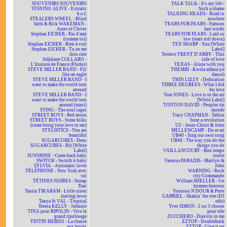
SOUVENIRS SOUVENIRS
TALK TALK - It's my life /
STAYING ALIVE - Extraits
Such a shame
b.o.f.
TALKING HEADS - Road to
STEALERS WHEEL - Blind
nowhere
faith & Rick WAKEMAN -
TEARS FOR FEARS - Famous
Anne of Cleves
last words
Stephan EICHER - Pas d'ami
TEARS FOR FEARS - Laid so
(comme toi)
low (tears roll down)
Stephan EICHER - Rien à voir
TEN SHARP - You [White
Stephan EICHER - Tu ne me
Label]
dois rien
Terence TRENT D'ARBY - This
Stéphane COLLARO -
side of love
L'histoire de France (Flodor)
TEXAS - Alone with you
STEVE MILLER BAND - Fly
THEMBI - Kwela mfana (cé
like an eagle
dansé)
STEVE MILLER BAND - I
THIN LIZZY - Dedication
want to make the world turn
THREE DEGREES - What I did
around
for love
STEVE MILLER BAND - I
Tom JONES - Love is in the air
want to make the world turn
[White Label]
around (maxi)
TONTON DAVID - Peuples du
STING - The soul cages
monde
STREET BOYS - Red moon
Tracy CHAPMAN - Talkin
STREET BOYS - Some folks
'bout a revolution
(come bring your love to me)
U2 - Jesus-Christ & John
STYLISTICS - You are
MELLENCAMP - Do re mi
beautiful
UB40 - Sing our own song
SUGARCUBES - Deus
UB40 - The way you do the
SUGARCUBES - Hit [White
things you do
Label]
VAILLANCOURT - Bon temps
SUNSHINE - Come back baby
rouler
SWITCH - Switch it baby
Vanessa PARADIS - Marilyn &
SYLVIA - Automatic lover
John
TÉLÉPHONE - New York avec
WARNING - Rock
toi
city/Commando
TÉTINES NOIRES - Streap
William SHELLER - Un
Teac
homme heureux
Tanita TIKARAM - Little sister
Youssou N'DOUR & Peter
leaving town
GABRIEL - Shakin' the tree (DJ
Tanya St VAL - Tropical
edit)
Teresa KELLY - Johnnie
Yves SIMON - 2 ou 3 choses
TINA pour RIPOLIN - Vive le
pour elle
grand ripolinage
ZUCCHERO - Diavolo in me
TINTIN HEBDO - La chasse
ZZTOP - Doubleback
aux bruits
ZZTOP - Give it up