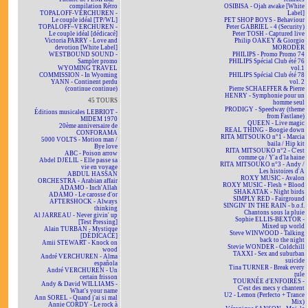
compilation Rétro
OSIBISA - Ojah awake [White
TOPALOFF-VERCHUREN -
Label]
Le couple idéal [TP/WL]
PET SHOP BOYS - Behaviour
TOPALOFF~VERCHUREN -
Peter GABRIEL - 4 (Security)
Le couple idéal [dédicacé]
Peter TOSH - Captured live
Victoria PARRY - Love and
Philip OAKEY & Giorgio
devotion [White Label]
MORODER
WESTBOUND SOUND -
PHILIPS - Promo Promo 74
Sampler promo
PHILIPS Spécial Club été 76
WYOMING TRAVEL
vol.1
COMMISSION - In Wyoming
PHILIPS Spécial Club été 78
YANN - Continent perdu
vol. 2
(continue continue)
Pierre SCHAEFFER & Pierre
HENRY - Symphonie pour un
45 TOURS
homme seul
PRODIGY - Speedway (theme
Éditions musicales LEBRIOT -
from Fastlane)
MIDEM 1970
QUEEN - Live magic
20ème anniversaire de
REAL THING - Boogie down
CONFORAMA
RITA MITSOUKO n°1 - Marcia
5000 VOLTS - Motion man /
baila / Hip kit
Bye love
RITA MITSOUKO n°2 - C'est
ABC - Poison arrow
comme ça / Y'a d'la haine
Abdel DJELIL - Elle passe sa
RITA MITSOUKO n°3 - Andy /
vie en voyage
Les histoires d'A
ABDUL HASSAN
ROXY MUSIC - Avalon
ORCHESTRA - Arabian affair
ROXY MUSIC - Flesh + Blood
ADAMO - Inch'Allah
SHAKATAK - Night birds
ADAMO - Le carosse d'or
SIMPLY RED - Fairground
AFTERSHOCK - Always
SINGIN' IN THE RAIN - b.o.f.
thinking
Chantons sous la pluie
Al JARREAU - Never givin' up
Sophie ELLIS-BEXTOR -
[Test Pressing]
Mixed up world
Alain TURBAN - Mystique
Steve WINWOOD - Talking
[DÉDICACÉ]
back to the night
Amii STEWART - Knock on
Stevie WONDER - Coldchill
wood
TAXXI - Sex and suburban
André VERCHUREN - Alma
suicide
española
Tina TURNER - Break every
André VERCHUREN - Un
rule
certain frisson
TOURNÉE d'ENFOIRÉS -
Andy & David WILLIAMS -
C'est des mecs y chantent
What's your name
U2 - Lemon (Perfecto + Trance
Ann SOREL - Quand j'ai si mal
Mix)
Annie CORDY - Le rock à