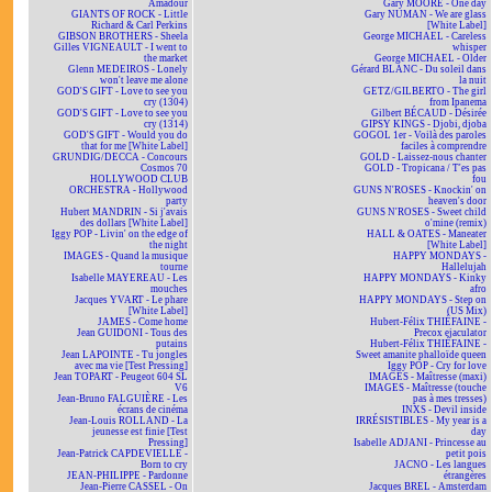
Amadour
Gary MOORE - One day
GIANTS OF ROCK - Little
Gary NUMAN - We are glass
Richard & Carl Perkins
[White Label]
GIBSON BROTHERS - Sheela
George MICHAEL - Careless
Gilles VIGNEAULT - I went to
whisper
the market
George MICHAEL - Older
Glenn MEDEIROS - Lonely
Gérard BLANC - Du soleil dans
won't leave me alone
la nuit
GOD'S GIFT - Love to see you
GETZ/GILBERTO - The girl
cry (1304)
from Ipanema
GOD'S GIFT - Love to see you
Gilbert BÉCAUD - Désirée
cry (1314)
GIPSY KINGS - Djobi, djoba
GOD'S GIFT - Would you do
GOGOL 1er - Voilà des paroles
that for me [White Label]
faciles à comprendre
GRUNDIG/DECCA - Concours
GOLD - Laissez-nous chanter
Cosmos 70
GOLD - Tropicana / T'es pas
HOLLYWOOD CLUB
fou
ORCHESTRA - Hollywood
GUNS N'ROSES - Knockin' on
party
heaven's door
Hubert MANDRIN - Si j'avais
GUNS N'ROSES - Sweet child
des dollars [White Label]
o'mine (remix)
Iggy POP - Livin' on the edge of
HALL & OATES - Maneater
the night
[White Label]
IMAGES - Quand la musique
HAPPY MONDAYS -
tourne
Hallelujah
Isabelle MAYEREAU - Les
HAPPY MONDAYS - Kinky
mouches
afro
Jacques YVART - Le phare
HAPPY MONDAYS - Step on
[White Label]
(US Mix)
JAMES - Come home
Hubert-Félix THIÉFAINE -
Jean GUIDONI - Tous des
Precox ejaculator
putains
Hubert-Félix THIÉFAINE -
Jean LAPOINTE - Tu jongles
Sweet amanite phalloïde queen
avec ma vie [Test Pressing]
Iggy POP - Cry for love
Jean TOPART - Peugeot 604 SL
IMAGES - Maîtresse (maxi)
V6
IMAGES - Maîtresse (touche
Jean-Bruno FALGUIÈRE - Les
pas à mes tresses)
écrans de cinéma
INXS - Devil inside
Jean-Louis ROLLAND - La
IRRÉSISTIBLES - My year is a
jeunesse est finie [Test
day
Pressing]
Isabelle ADJANI - Princesse au
Jean-Patrick CAPDEVIELLE -
petit pois
Born to cry
JACNO - Les langues
JEAN-PHILIPPE - Pardonne
étrangères
Jean-Pierre CASSEL - On
Jacques BREL - Amsterdam