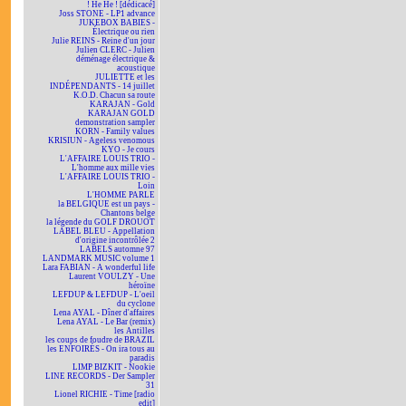
! He He ! [dédicacé]
Joss STONE - LP1 advance
JUKEBOX BABIES -
Électrique ou rien
Julie REINS - Reine d'un jour
Julien CLERC - Julien
déménage électrique &
acoustique
JULIETTE et les
INDÉPENDANTS - 14 juillet
K.O.D. Chacun sa route
KARAJAN - Gold
KARAJAN GOLD
demonstration sampler
KORN - Family values
KRISIUN - Ageless venomous
KYO - Je cours
L'AFFAIRE LOUIS TRIO -
L'homme aux mille vies
L'AFFAIRE LOUIS TRIO -
Loin
L'HOMME PARLE
la BELGIQUE est un pays -
Chantons belge
la légende du GOLF DROUOT
LABEL BLEU - Appellation
d'origine incontrôlée 2
LABELS automne 97
LANDMARK MUSIC volume 1
Lara FABIAN - A wonderful life
Laurent VOULZY - Une
héroïne
LEFDUP & LEFDUP - L'oeil
du cyclone
Lena AYAL - Dîner d'affaires
Lena AYAL - Le Bar (remix)
les Antilles
les coups de foudre de BRAZIL
les ENFOIRÉS - On ira tous au
paradis
LIMP BIZKIT - Nookie
LINE RECORDS - Der Sampler
31
Lionel RICHIE - Time [radio
edit]