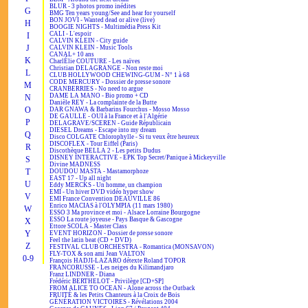
BLUR - 3 photos promo inédites
G
BMG Ten years young/See and hear for yourself
BON JOVI - Wanted dead or alive (live)
H
BOOGIE NIGHTS - Multimédia Press Kit
CALI - L'espoir
I
CALVIN KLEIN - City guide
J
CALVIN KLEIN - Music Tools
CANAL+ 10 ans
K
CharlÉlie COUTURE - Les naïves
Christian DELAGRANGE - Non reste moi
L
CLUB HOLLYWOOD CHEWING-GUM - N° 1 à 68
CODE MERCURY - Dossier de presse sonore
M
CRANBERRIES - No need to argue
DAME LA MANO - Bio promo + CD
N
Danièle REY - La complainte de la Butte
O
DAR GNAWA & Barbarins Fourchus - Mosso Mosso
DE GAULLE - OUI à la France et à l'Algérie
P
DELAGRAVE/SCEREN - Guide Républicain
DIESEL Dreams - Escape into my dream
Q
Disco COLGATE Chlorophylle - Si tu veux être heureux
DISCOFLEX - Tour Eiffel (Paris)
R
Discothèque BELLA 2 - Les petits Dudus
DISNEY INTERACTIVE - EPK Top Secret/Panique à Mickeyville
S
Divine MADNESS
T
DOUDOU MASTA - Mastamorphoze
EAST 17 - Up all night
U
Eddy MERCKS - Un homme, un champion
EMI - Un hiver DVD vidéo hyper show
V
EMI France Convention DEAUVILLE 86
Enrico MACIAS à l'OLYMPIA (11 mars 1980)
W
ESSO 3 Ma province et moi - Alsace Lorraine Bourgogne
ESSO La route joyeuse - Pays Basque & Gascogne
X
Ettore SCOLA - Master Class
Y
EVENT HORIZON - Dossier de presse sonore
Feel the latin beat (CD + DVD)
Z
FESTIVAL CLUB ORCHESTRA - Romantica (MONSAVON)
FLY-TOX & son ami Jean VALTON
0-9
François HADJI-LAZARO détexte Roland TOPOR
FRANCORUSSE - Les neiges du Kilimandjaro
Franz LINDNER - Diana
Frédéric BERTHELOT - Privilège [CD+SP]
FROM ALICE TO OCEAN - Alone across the Outback
FRUITÉ & les Petits Chanteurs à la Croix de Bois
GÉNÉRATION VICTOIRES - Révélations 2004