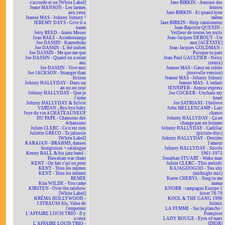
s'accorde et on [White Label]
Jane BIRKIN - Amours des
Jeane MANSON - Les larmes
feintes
aux yeux
Jane BIRKIN - Et quand bien
Jeanne MAS - Johnny Johnny ²
même
JEREMY DAYS - Give it a
Jane BIRKIN - Help camionneur
name
Jean-Baptiste QUENIN -
Jerry REED - Amos Moses
Veilleur de toutes les nuits
Joan BAEZ - Asimbonanga
Jean-Jacques DEBOUT - Un
Joe DASSIN - Kanterbräu
mot [ACÉTATE]
Joe DASSIN - L'été indien
Jean-Jacques GOLDMAN -
Joe DASSIN - Me que me que
Puisque tu pars
Joe DASSIN - Quand on a seize
Jean-Paul GAULTIER - Noisy
ans
(remix)
Joe DASSIN - Vive moi
Jeanne MAS - Cœur en stéréo
Joe JACKSON - Stranger than
(nouvelle version)
fiction
Jeanne MAS - Johnny Johnny
Johnny HALLYDAY - Dans un
Jeanne MAS - L'enfant
an ou un jour
JENNIFER - Amour express
Johnny HALLYDAY - Que je
Joe COCKER - Unchain my
t'aime
heart
Johnny HALLYDAY & Sylvie
Joe SATRIANI - I believe
VARTAN - Bye bye baby
John MELLENCAMP - Last
Joye du vin à CHÂTEAUNEUF
chance
DU PAPE - Chansons des
Johnny HALLYDAY - Ça ne
échansons
change pas un homme
Julien CLERC - Ce n'est rien
Johnny HALLYDAY - Cadillac
Juliette GRÉCO - Ta jalousie
(picture-disc)
[White Label]
Johnny HALLYDAY - Derrière
KARAJAN - BRAHMS, danses
l'amour
hongroises + catalogue
Johnny HALLYDAY - Succès
Kenny BALL & his jazz band -
1961-1973
Hawaiian war chant
Jonathan STUART - Wako man
KENT - On fait c'qu'on peut
Julien CLERC - This melody
KENT - Tous les mômes
KAJAGOOGOO - Too shy
KENT - Tous les mômes
(midnight mix)
REMIX
Karen CHERYL - Sing to me
Kim WILDE - You came
mama
KIRSTEN - Over the rainbow
KNORR - campagne Europe 1
[White Label]
hiver 78-79
KRÉMA HOLLYWOOD -
KOOL & THE GANG 1990
J.STRAUSS fils, Valse de
hitmix
l'empereur
LA FEMME - Sur la planche /
L'AFFAIRE LOUIS TRIO - Il y
Françoise
a ceux
LADY ROUGE - Eyes of mars
L'AFFAIRE LOUIS TRIO -
[DIOR]