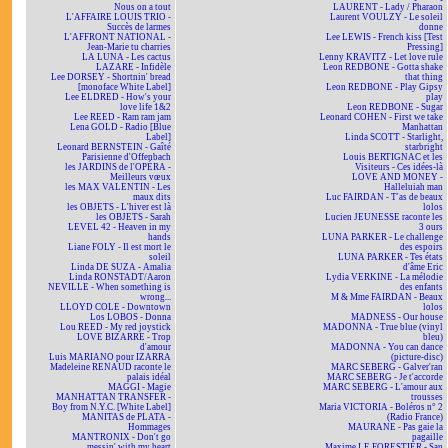
Nous on a tout
LAURENT - Lady / Pharaon
L'AFFAIRE LOUIS TRIO -
Laurent VOULZY - Le soleil
Succès de larmes
donne
L'AFFRONT NATIONAL -
Lee LEWIS - French kiss [Test
Jean-Marie tu charries
Pressing]
LA LUNA - Les cactus
Lenny KRAVITZ - Let love rule
LAZARE - Infidèle
Leon REDBONE - Gotta shake
Lee DORSEY - Shortnin' bread
that thing
[monoface White Label]
Leon REDBONE - Play Gipsy
Lee ELDRED - How's your
play
love life 1&2
Leon REDBONE - Sugar
Lee REED - Ram ram jam
Leonard COHEN - First we take
Lena GOLD - Radio [Blue
Manhattan
Label]
Linda SCOTT - Starlight,
Leonard BERNSTEIN - Gaîté
starbright
Parisienne d'Offenbach
Louis BERTIGNAC et les
les JARDINS de l'OPÉRA -
Visiteurs - Ces idées-là
Meilleurs vœux
LOVE AND MONEY -
les MAX VALENTIN - Les
Halleluiah man
maux dits
Luc FAIRDAN - T'as de beaux
les OBJETS - L'hiver est là
lolos
les OBJETS - Sarah
Lucien JEUNESSE raconte les
LEVEL 42 - Heaven in my
3 ours
hands
LUNA PARKER - Le challenge
Liane FOLY - Il est mort le
des espoirs
soleil
LUNA PARKER - Tes états
Linda DE SUZA - Amalia
d'âme Eric
Linda RONSTADT/Aaron
Lydia VERKINE - La mélodie
NEVILLE - When something is
des enfants
wrong...
M & Mme FAIRDAN - Beaux
LLOYD COLE - Downtown
lolos
Los LOBOS - Donna
MADNESS - Our house
Lou REED - My red joystick
MADONNA - True blue (vinyl
LOVE BIZARRE - Trop
bleu)
d'amour
MADONNA - You can dance
Luis MARIANO pour IZARRA
(picture-disc)
Madeleine RENAUD raconte le
MARC SEBERG - Galver'ran
palais idéal
MARC SEBERG - Je t'accorde
MAGGI - Magie
MARC SEBERG - L'amour aux
MANHATTAN TRANSFER -
trousses
Boy from N.Y.C. [White Label]
Maria VICTORIA - Boléros n° 2
MANITAS de PLATA -
(Radio France)
Hommages
MAURANE - Pas gaie la
MANTRONIX - Don't go
pagaille
messin' with my heart
Maxime LE FORESTIER - San