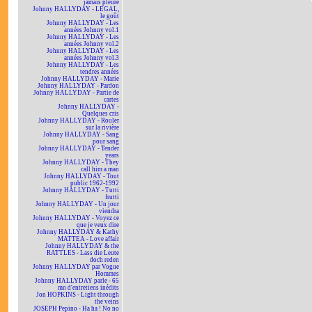
jamais pleuré
Johnny HALLYDAY - LEGAL,
le goût
Johnny HALLYDAY - Les
années Johnny vol.1
Johnny HALLYDAY - Les
années Johnny vol.2
Johnny HALLYDAY - Les
années Johnny vol.3
Johnny HALLYDAY - Les
tendres années
Johnny HALLYDAY - Marie
Johnny HALLYDAY - Pardon
Johnny HALLYDAY - Partie de
cartes
Johnny HALLYDAY -
Quelques cris
Johnny HALLYDAY - Rouler
sur la rivière
Johnny HALLYDAY - Sang
pour sang
Johnny HALLYDAY - Tender
years
Johnny HALLYDAY - They
call him a man
Johnny HALLYDAY - Tout
public 1962-1992
Johnny HALLYDAY - Tutti
frutti
Johnny HALLYDAY - Un jour
viendra
Johnny HALLYDAY - Voyez ce
que je veux dire
Johnny HALLYDAY & Kathy
MATTEA - Love affair
Johnny HALLYDAY & the
RATTLES - Lass die Leute
doch reden
Johnny HALLYDAY par Vogue
Hommes
Johnny HALLYDAY parle - 65
mn d'entretiens inédits
Jon HOPKINS - Light through
the veins
JOSEPH Pepino - Ha ha ! No no