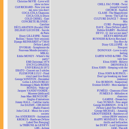
Christine McVIE - Love will
on
show us how
CHILL FAC-TORR - Twist
Cliff RICHARD - Now you see
(round'n'round)
me, now you don't
CHURCH - Starfish
COCA-COLA Chansons
CLASH - The Magnificent
COCA-COLA Disco
Seven / The Call Up
COLD CHISEL - East
CULTURE DANCE 7 - House
CONCRETE BLONDE -
Mix
Caroline
CURE - Pornography
DÉCLARATION (fiscale) 1964
DAVE - Dave [White Label]
DELHAY/LECOUDE - Succès
Debbie HARRY - Rockbird
de Paris
DEVO - Q: Are we not men?
Dizzy GILLESPIE - Sonny
DEXYS MIDNIGHT
Rollins / Sonny Stitt sessions
RUNNERS & Kevin Rowland -
Django REINHARDT n°73610
Too-Rye-Ay
[White Label]
Dizzy GILLESPIE - At
DVORAK - Symphonie du
Newport
Nouveau Monde (extraits) -
DONOVAN - Love is only
MIKAL
feeling
Eddie MONEY - Where's the
EARTH WIND & FIRE - The
party?
very best
EMI Christmas 1974
Elton JOHN - Believe
ENCYCLOPAEDIA
[MONOFACE]
UNIVERSALIS 1972
Elton JOHN - Sleeping with the
ERATO - Concert sur 3 siècles
past
FLESH FOR LULU - Final
Elton JOHN & RUPAUL -
vinyl (and live flesh)
Don't go breaking my heart
George WINSTON - December
(remixes)
Gilles LANGOUREAU
Eric BURDON - Starportrait
Hommage à Mado ROBIN
Etienne DAHO - Mon manège à
HONDA - Wake up!
moi
Jacques VANDEVOORDE -
FUMÉES - Chansons d'hier
Miserere [dédicacé]
FUMÉES II - Mélodies et
Jean-Marc BIENCOURT -
chansons
Jingles d'imitations
GAMINE - Dream boy
Jimmy HALL - Cadillac tracks
Gary NUMAN - New anger
Joe DASSIN - CBS 66343
George HARRISON - 33 & 1/3
(Radio France)
[White Label/Test Pressing]
John CALE - Music for a new
George MICHAEL - Amazing
society
GROOVERIDER - Rainbows of
Jon ANDERSON - Animation
colour (MAW remixes)
KROKUS - Hardware [White
HAPPY MONDAYS - Pills 'n'
Label/Test Pressing]
thrills and bellyaches
la TRIBUNE de GENÈVE
Ian DURY - Lord Upminster
LBS - Action
JAM - The gift