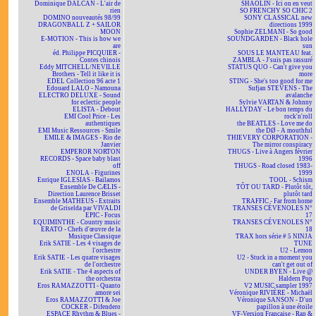
Dominique DALCAN - L'air de
SHAOLIN - Ici on en veut
rien
SO FRENCHY SO CHIC 2
DOMINO nouveautés 98/99
SONY CLASSICAL new
DRAGONBALL Z + SAILOR
directions 1999
MOON
Sophie ZELMANI - So good
E-MOTION - This is how we
SOUNDGARDEN - Black hole
are
sun
éd. Philippe PICQUIER -
SOUS LE MANTEAU feat.
Contes chinois
ZAMBLA - J'suis pas rassuré
Eddy MITCHELL/NEVILLE
STATUS QUO - Can't give you
Brothers - Tell it like it is
more
EDEL Collection 96 acte 1
STING - She's too good for me
Edouard LALO - Namouna
Sufjan STEVENS - The
ELECTRO DELUXE - Sound
avalanche
for eclectic people
Sylvie VARTAN & Johnny
ELISTA - Debout
HALLYDAY - Le bon temps du
EMI Cool Price - Les
rock'n'roll
authentiques
the BEATLES - Love me do
EMI Music Ressources - Smile
the DØ - A mouthful
EMILE & IMAGES - Rio de
THIEVERY CORPORATION -
Janvier
The mirror conspiracy
EMPEROR NORTON
THUGS - Live à Angers février
RECORDS - Space baby blast
1996
off
THUGS - Road closed 1983-
ENOLA - Figurines
1999
Enrique IGLESIAS - Bailamos
TOOL - Schism
Ensemble De CÆLIS -
TÔT OU TARD - Plutôt tôt,
Direction Laurence Brisset
plutôt tard
Ensemble MATHEUS - Extraits
TRAFFIC - Far from home
de Griselda par VIVALDI
TRANSES CÉVENOLES N°
EPIC - Focus
17
EQUIMINTHE - Country music
TRANSES CÉVENOLES N°
ERATO - Chefs d'œuvre de la
18
Musique Classique
TRAX hors série # 5 NINJA
Erik SATIE - Les 4 visages de
TUNE
l'orchestre
U2 - Lemon
Erik SATIE - Les quatre visages
U2 - Stuck in a moment you
de l'orchestre
can't get out of
Erik SATIE - The 4 aspects of
UNDER BYEN - Live @
the orchestra
Haldern Pop
Eros RAMAZZOTTI - Quanto
V2 MUSIC sampler 1997
amore sei
Véronique RIVIÈRE - Michaël
Eros RAMAZZOTTI & Joe
Véronique SANSON - D'un
COCKER - Difendero
papillon à une étoile
ESPACE Rhythm & Blues -
VF-Version Française - Rap &