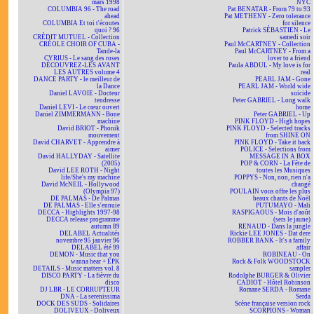
mars 1998
NYC
COLUMBIA 96 - The road
Pat BENATAR - From 79 to 93
ahead
Pat METHENY - Zero tolerance
COLUMBIA Et toi t'écoutes
for silence
quoi ? 96
Patrick SÉBASTIEN - Le
CRÉDIT MUTUEL - Collection
samedi soir
CRÉOLE CHOIR OF CUBA -
Paul McCARTNEY - Collection
Tande-la
Paul McCARTNEY - From a
CYRIUS - Le sang des roses
lover to a friend
DÉCOUVREZ-LES AVANT
Paula ABDUL - My love is for
LES AUTRES volume 4
real
DANCE PARTY - le meilleur de
PEARL JAM - Gone
la Dance
PEARL JAM - World wide
Daniel LAVOIE - Docteur
suicide
tendresse
Peter GABRIEL - Long walk
Daniel LEVI - Le cœur ouvert
home
Daniel ZIMMERMANN - Bone
Peter GABRIEL - Up
machine
PINK FLOYD - High hopes
David BRIOT - Phonik
PINK FLOYD - Selected tracks
mouvement
from SHINE ON
David CHARVET - Apprendre à
PINK FLOYD - Take it back
aimer
POLICE - Selections from
David HALLYDAY - Satellite
MESSAGE IN A BOX
(2005)
POP & CORN - La Fête de
David LEE ROTH - Night
toutes les Musiques
life/She's my machine
POPPYS - Non, non, rien n'a
David McNEIL - Hollywood
changé
(Olympia 97)
POULAIN vous offre les plus
DE PALMAS - De Palmas
beaux chants de Noël
DE PALMAS - Elle s'ennuie
PUTUMAYO - Mali
DECCA - Highlights 1997-98
RASPIGAOUS - Mois d'août
DECCA release programme
(sers le jaune)
autumn 89
RENAUD - Dans la jungle
DELABEL Actualités
Rickie LEE JONES - Dat dere
novembre 95 janvier 96
ROBBER BANK - It's a family
DELABEL été 99
affair
DEMON - Music that you
ROBINEAU - On
wanna hear + EPK
Rock & Folk WOODSTOCK
DETAILS - Music matters vol. 8
sampler
DISCO PARTY - La fièvre du
Rodolphe BURGER & Olivier
disco
CADIOT - Hôtel Robinson
DJ LBR - LE CORRUPTEUR
Romane SERDA - Romane
DNA - La serenissima
Serda
DOCK DES SUDS - Solidaires
Scène française version rock
DOLIVEUX - Doliveux
SCORPIONS - Woman