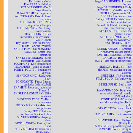
Unchained melody
Serge GAINSBOURG - Love on
Rika ZARAÏ - Hallelou
the beat
RITA MITSOUKO - Don't
Serge GAINSBOURG & Eddy
forget the nite
MITCHELL - Vieille canaille
Robert PALMER - Happiness
SHEILA - Spacer remix 98 ²
Rod STEWART - This old heart
SHONA - Elodie mon rêve
of mine
Sidney BECHET - Petite fleur /
ROLLING BIDOCHONS -
Dans les rues d'Antibes
Jumpin' Jack Flasque
Sinead O'CONNOR - Jump in
ROLLING STONES - Honky
the river [Test Pressing]
tonk women
SISTER SLEDGE - He's the
Ron GOODWIN - Ces
greatest dancer
merveilleux fous volants...
SISTERS OF MERCY - All
[White Label]
along the watchtower
Roy ROBY - Time for dancing
SISTERS OF MERCY -
RUDY La Scala - Woman
Dominion
SALT'N'PEPA - You showed me
SKUNK ANANSIE - Secretly
SANDRA - Secret land
(Armand van Helden remix)
(remixes)
SMITHEREENS feat. Belinda
SANTA ESMERALDA - C'est
CARLISLE - Blue period
magnifique [White Label]
SONY - Test record for cartridge
SCORPIONS - Don't believe her
file
SCORPIONS - Wind of change
SPANDAU BALLET - True
SCRITTI POLITTI - Boom there
SPARKS - Music that you can
she was
dance to
SENATOR KING - Rock your
SPINNERS - I'll be around
baby
STATUS QUO - Can't give you
SG GIGANTE - Fumar é matar
more
saudades [White Label]
STEEL PULSE - Soul of my
SHAMEN - Move any mountain
soul
Progen 91
Steve WINWOOD - Don't you
SHIRLEY & COMPANY - I like
know what the night can do
to dance
[White Label]
SHOPPING AT ORLY - Hors
STONE ROSES - What the
commerce
world is waiting for / Fools
SHUKY & AVIVA - Mais bien
gold
sûr je t'aime
STRAY CATS - Bring it back
Sidney BECHET et son
again
orchestre - Black and blue
SUPERTRAMP - Don't leave me
SILVER SOUNDS - Sleeping
now
slow
SURVIVOR - Eye of the tiger
SIMPLE MINDS - This is your
(Rocky III)
land
SURVIVOR - Eye of the tiger &
SONY MUSIC & les Chérubins
JAMES BROWN - Living in
- Bonne année
America