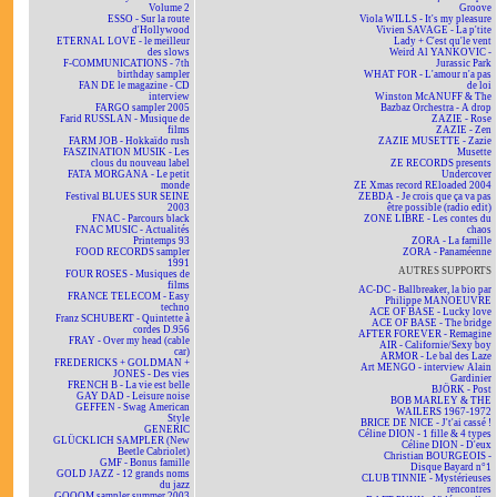
Volume 2
Groove
ESSO - Sur la route
Viola WILLS - It's my pleasure
d'Hollywood
Vivien SAVAGE - La p'tite
ETERNAL LOVE - le meilleur
Lady + C'est qu'le vent
des slows
Weird Al YANKOVIC -
F-COMMUNICATIONS - 7th
Jurassic Park
birthday sampler
WHAT FOR - L'amour n'a pas
FAN DE le magazine - CD
de loi
interview
Winston McANUFF & The
FARGO sampler 2005
Bazbaz Orchestra - A drop
Farid RUSSLAN - Musique de
ZAZIE - Rose
films
ZAZIE - Zen
FARM JOB - Hokkaïdo rush
ZAZIE MUSETTE - Zazie
FASZINATION MUSIK - Les
Musette
clous du nouveau label
ZE RECORDS presents
FATA MORGANA - Le petit
Undercover
monde
ZE Xmas record REloaded 2004
Festival BLUES SUR SEINE
ZEBDA - Je crois que ça va pas
2003
être possible (radio edit)
FNAC - Parcours black
ZONE LIBRE - Les contes du
FNAC MUSIC - Actualités
chaos
Printemps 93
ZORA - La famille
FOOD RECORDS sampler
ZORA - Panaméenne
1991
AUTRES SUPPORTS
FOUR ROSES - Musiques de
films
AC-DC - Ballbreaker, la bio par
FRANCE TELECOM - Easy
Philippe MANOEUVRE
techno
ACE OF BASE - Lucky love
Franz SCHUBERT - Quintette à
ACE OF BASE - The bridge
cordes D.956
AFTER FOREVER - Remagine
FRAY - Over my head (cable
AIR - Californie/Sexy boy
car)
ARMOR - Le bal des Laze
FREDERICKS + GOLDMAN +
Art MENGO - interview Alain
JONES - Des vies
Gardinier
FRENCH B - La vie est belle
BJÖRK - Post
GAY DAD - Leisure noise
BOB MARLEY & THE
GEFFEN - Swag American
WAILERS 1967-1972
Style
BRICE DE NICE - J't'ai cassé !
GENERIC
Céline DION - 1 fille & 4 types
GLÜCKLICH SAMPLER (New
Céline DION - D'eux
Beetle Cabriolet)
Christian BOURGEOIS -
GMF - Bonus famille
Disque Bayard n°1
GOLD JAZZ - 12 grands noms
CLUB TINNIE - Mystérieuses
du jazz
rencontres
GOOOM sampler summer 2003