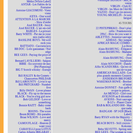
Véronique SANSON - Moi, le
Médor [White Label]
venin
ANTAR - Les Fables de la
VIRGIN - Club 82
Fontaine
VIRGIN - les Must de l'été 86
Antoine GIACOMONI - Vieni
YAZOO - Don't go (re-mixes)
vieni
YOUNG MICHELIN - Je suis
ANYA - One word
fatigué
ATTENTION À LA MARCHE
- Slow d'enfer
45 TOURS
Axel BAUER - Jessy
Axel BAUER - L'arc-en-ciel
22 PISTEPIRKKO - Don't play
BARGES - La pitxuri
cello / Frankenstein
Barry WHITE - Put me in your
2PAC - How do you want it
mix (radio edit)
ABLETTES - Jeunesse sauvage
BASSLINE BOYS - We will
ADIDAS - Sky jumper
rock you
AFRICAN MAGIC COMBO -
BATTIATO - Cuccurucucu
La chica
BB DOC - Lolo ganzaman / Nul
Alain BASHUNG - Élégance
edge
Alain BASHUNG - Madame
BEE GEES - Paying the price of
rêve
love
Alain BASHUNG - Osez
Bernard LAVILLIERS - Saïgon
Joséphine
BIBIE - En souvenir de moi
Alain SOUCHON - Dandy
[Pré-Planning]
Alfio SCANDURRA - Qu'est-ce
BIG T Scotch whisky - Europe
qui ne va pas
1
AMERICAN BALLADS - Les
Bill HALEY & the Comets -
plus grands moments Country
Chaussettes PHILDAR
ANDERSON BRUFORD
Bill LABOUNTY - Livin'it up
WAKEMAN HOWE - Brother
Bill PRITCHARD - Number
of mine
five
Antoine DONNET - Fais gaffe à
Billy SWAN - Lover please
ce que tu penses...
BLACK - Fly up to the moon
Art MENGO - Côté cour
BLACK - You're a big girl now
AVIGNON au 8 décembre
Bob GELDOF - Love or
AVIONS - Nuit sauvage
something
B-52's - Planet Claire
Bonnie RAITT - Baby come
BAB & ROLANDO 808 - Mas
back
que nada
BOONS - The score
BADGAM - SP 1428 [Black
Boum BOMO - Hit-parades
Label]
Brian WILSON - Love and
Barry RYAN with the Majority -
mercy
Eloïse
CAMOUFLAGE - Heaven (I
BEACH BOYS - Still cruisin /
want you)
Kokomo
CARAVELLI pour LOTUS
Bebu SILVETTI - Spring rain
Carlos Alberto IRIGARAY -
BEE GEES - The woman in you