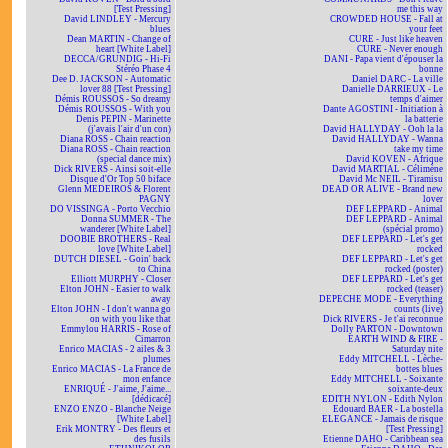
[Test Pressing]
me this way
David LINDLEY - Mercury
CROWDED HOUSE - Fall at
blues
your feet
Dean MARTIN - Change of
CURE - Just like heaven
heart [White Label]
CURE - Never enough
DECCA/GRUNDIG - Hi-Fi
DANI - Papa vient d'épouser la
Stéréo Phase 4
bonne
Dee D. JACKSON - Automatic
Daniel DARC - La ville
lover 88 [Test Pressing]
Danielle DARRIEUX - Le
Démis ROUSSOS - So dreamy
temps d'aimer
Démis ROUSSOS - With you
Dante AGOSTINI - Initiation à
Denis PEPIN - Marinette
la batterie
(j'avais l'air d'un con)
David HALLYDAY - Ooh la la
Diana ROSS - Chain reaction
David HALLYDAY - Wanna
Diana ROSS - Chain reaction
take my time
(special dance mix)
David KOVEN - Afrique
Dick RIVERS - Ainsi soit-elle
David MARTIAL - Célimène
Disque d'Or Top 50 biface
David Mc NEIL - Tiramisu
Glenn MEDEIROS & Florent
DEAD OR ALIVE - Brand new
PAGNY
lover
DO VISSINGA - Porto Vecchio
DEF LEPPARD - Animal
Donna SUMMER - The
DEF LEPPARD - Animal
wanderer [White Label]
(spécial promo)
DOOBIE BROTHERS - Real
DEF LEPPARD - Let's get
love [White Label]
rocked
DUTCH DIESEL - Goin' back
DEF LEPPARD - Let's get
to China
rocked (poster)
Elliott MURPHY - Closer
DEF LEPPARD - Let's get
Elton JOHN - Easier to walk
rocked (teaser)
away
DEPECHE MODE - Everything
Elton JOHN - I don't wanna go
counts (live)
on with you like that
Dick RIVERS - Je t'ai reconnue
Emmylou HARRIS - Rose of
Dolly PARTON - Downtown
Cimarron
EARTH WIND & FIRE -
Enrico MACIAS - 2 ailes & 3
Saturday nite
plumes
Eddy MITCHELL - Lèche-
Enrico MACIAS - La France de
bottes blues
mon enfance
Eddy MITCHELL - Soixante
ENRIQUÉ - J'aime, J'aime...
soixante-deux
[dédicacé]
EDITH NYLON - Edith Nylon
ENZO ENZO - Blanche Neige
Edouard BAER - La bostella
[White Label]
ELEGANCE - Jamais de risque
Erik MONTRY - Des fleurs et
[Test Pressing]
des fusils
Etienne DAHO - Caribbean sea