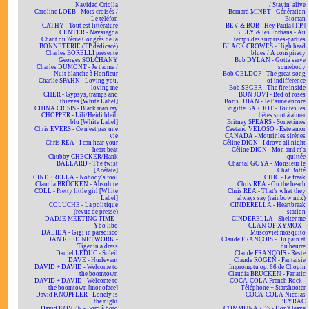
Navidad Criolla
/ Stayin' alive
Caroline LOEB - Mots croisés /
Bernard MINET - Génération
Le téléfon
Bioman
CATHY - Tout est littérature
BEV & BOB - Hey Paula [T.P.]
CENTER - Navsiegda
BILLY & les Forbans - Au
Chant du 7ème Congrès de la
temps des surprises-parties
BONNETERIE (TP dédicacé)
BLACK CROWES - High head
Charles BORELLI présente
blues / A conspiracy
Georges SOLCHANY
Bob DYLAN - Gotta serve
Charles DUMONT - Je t'aime /
somebody
Nuit blanche à Honfleur
Bob GELDOF - The great song
Charlie SPAHN - Loving you,
of indifference
loving me
Bob SEGER - The fire inside
CHER - Gypsys, tramps and
BON JOVI - Bed of roses
thieves [White Label]
Boris DJIAN - Je t'aime encore
CHINA CRISIS - Black man ray
Brigitte BARDOT - Toutes les
CHOPPER - Lili/Heidi bleib
bêtes sont à aimer
blu [White Label]
Britney SPEARS - Sometimes
Chris EVERS - Ce n'est pas une
Caetano VELOSO - Este amor
vie
CANADA - Mourir les sirènes
Chris REA - I can hear your
Céline DION - I drove all night
heart beat
Céline DION - Mon ami m'a
Chubby CHECKER/Hank
quittée
BALLARD - The twist
Chantal GOYA - Monsieur le
[Acétate]
Chat Botté
CINDERELLA - Nobody's fool
CHIC - Le freak
Claudia BRÜCKEN - Absolute
Chris REA - On the beach
COLL - Pretty little girl [White
Chris REA - That's what they
Label]
always say (rainbow mix)
COLUCHE - La politique
CINDERELLA - Heartbreak
(revue de presse)
station
DADJE MEETING TIME -
CINDERELLA - Shelter me
Ybo libo
CLAN OF XYMOX -
DALIDA - Gigi in paradisco
Muscoviet mosquito
DAN REED NETWORK -
Claude FRANÇOIS - Du pain et
Tiger in a dress
du beurre
Daniel LEDUC - Soleil
Claude FRANÇOIS - Reste
DAVE - Hurlevent
Claude ROGEN - Fantaisie
DAVID + DAVID - Welcome to
Impromptu op. 66 de Chopin
the boomtown
Claudia BRÜCKEN - Fanatic
DAVID + DAVID - Welcome to
COCA-COLA French Rock -
the boomtown [monoface]
Téléphone + Starshooter
David KNOPFLER - Lonely is
COCA-COLA Nicolas
the night
PEYRAC
David KOVEN - Bord à bord
COMMUNARDS - Don't leave