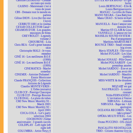
Caroline LEGRAND - Comme
LITTLE RIVER BAND - If I get
un train qui roule
lucky
CASINO - Maintenant c'est à
Louis BERTIGNAC - Elle &
vous de jouer
Louis/Bertignacoustic
CBS - Demain tout le monde en
MANAU - La tribu de Dana
parlera
MANO NEGRA - Casa Babylon
Céline DION - Live (for the one
Manu CHAO - Si berie m'était
I love)
contéee
CERRUTI 1881 et le cinéma
MANUELA - Faire l'amour une
CESAR COLLECTOR Canal+
dernière fois
CHAMOIS D'OR - Les grandes
Martine ST-CLAIR & Gino
musiques de films
VANNELLI - L'amour est loi
CHEVROLET - Legends
MASSILIA SOUND SYSTEM -
volume 2
Pas d'arrangement
CHOUBENE - Lila
Matthieu MARTOURET
Chris REA - God's great banana
BOUNCE TRIO - Small streams
skin
big rivers
Christophe MALI - Je vous
Mavis STAPLES - The voice
emmène
Michel FUGAIN - Les lilas
CINÉ 16 - Les meilleures B.O.F.
(inédit)
(1998)
Michel JONASZ - Pôle Ouest
CINÉ 16 - Les meilleures B.O.F.
Michel POLNAREFF - Les
(1999)
premières années
CINEMATICS - Maybe
Michel SARDOU - Être et ne
someday
pas avoir été
CINEMIX - Antoine Duhamel /
Michel SARDOU - Maudits
Ennio Morricone
Français
Claude FRANÇOIS - Collection
MISS WHITE & the drunken
Artistes de Légende
piano
Claudio MONTEVERDI -
MOZART est gai
L'Orfeo (extraits)
NAUFRAGÉS - À contre-
CLUB CCF - Prestige Classique
courant
CLUB CCF - Prestige Rossini
Nilda FERNANDEZ -
CLUB DIAL - Le plein de tubes
L'invitation à Venise
CMJ New Music Monthly 91 -
NIRVANA - Lithium
March 2001
NIRVANA - Rape me + All
CMJ New Music Monthly 92 -
apologies
April 2001
OCEANIA RECORDS - Why
COCA-COLA - Let's party
take a plane?
selection 2004
OPÉRA MULTI STEEL - Les
COCHONOU 25ème
martyrs
anniversaire - 3 grands succès
Oxmo PUCCINO - OX-clusif
COLDPLAY - Left right left
2001
right left
PASCALITO NEOSTALGIA
COLUMBIA - Artist News 4
TRIO - Citizen chanteur live in