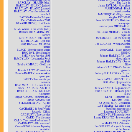
BARCLAY - ISLAND [bleu]
City - The fix is in
BARCLAY - ISLAND [crème]
James TAYLOR - Hourglass
BARCLAY - ISLAND [orange]
JAMIROQUAI - Black
BARCLAY - Tous les talents du
capricorn day
monde 2
JAMIROQUAI - High times,
BATOFAR cherche Tokyo -
singles 1992-2006
Paris 7-16 décembre 2001
Jean ROCHEFORT - Histoires
BAYARD MUSIQUE - Chants
de voyages
sacrés
Jean-Jacques MILTEAU - JJ
BBM - Where in the world (edit)
Milteau
Béatrice URIA-MONZON -
Jean-Louis MURAT - Le cri du
Carmen
papillon
BETTY BOOP - 1001 nuits
Joe COCKER - Let the healing
Bill DERAIME - Qui a bu
begin
Billy BRAGG - Mr love &
Joe COCKER - When a woman
justice
cries
BLACK - Here it comes again
John CALE - Black acetate
BMG 99/11 Hot Sampler
PROMO
BMG News Janvier 1999
Johnny HALLYDAY - Les
Bob DYLAN - Le sampler Rock
duos inédits
and Folk
Johnny HALLYDAY - Rester
Bobby KIMBALL - Hold the
libre
line
Johnny HALLYDAY - Succès
Bonnie RAITT - Come to me
garantis
Bonnie RAITT - Love sneakin'
Johnny HALLYDAY - Un jour
up on you
viendra ²
BRETT - Trois nuits par
Jordi SAVALL/HESPERION
semaine
XXI - Don Quijote de la
Brian McFADDEN - Real to me
Mancha
Brock LANDARS - S.M.D.U.
Julie ZENATTI - À quoi ça sert
Bruno COULAIS - B.O.F. Les
Julie ZENATTI - Mon ami pour
Choristes
la vie
Bryan ADAMS - Summer of 69
KENT - Hagnesta Hill
Bryan ADAMS/Rod
KMFDM - Nihil
STEWART/STING - All for
KYO feat. SITA - Le chemin
love
LA STRADA - La saison des
CACHAREL & Real World
bouffons (en concert)
Records - Gifted
Laurence EQUILBEY -
CADBURY's Top cookies
ACCENTUS/Transcriptions
CAKE - The distance
Lenny KRAVITZ - In-store play
CALI - C'est quand le bonheur ?
sampler
CARHARTT - Old new soul
les MARACAS - Vivants !
Carole KING tribute - Tapestry
les SHERIFF - Le goût du sang
revisited
et des larmes