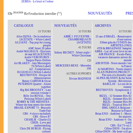
ZEBDA - Le bruit et l'odeur
2014/2026
ici
NOUVEAUTÉS
PRE
©b
Re℗roduction interdite (
)
CATALOGUE
NOUVEAUTÉS
ARCHIVES
33 TOURS
33 TOURS
33 TOURS
Alice DONA - De la tendresse
ABBÉ J. SYLVESTRE -
25 ans d'ISRAËL - Renaissance
[ACÉTATE + White Label]
CHAMBORIGAUD
d'une nation
ALLIANZ - Top pop for young
[ACÉTATE]
33ème gala de l'UNION des
people
ARTISTES (1963)
45 TOURS
AMC feiert 20 jahre
4TH & BROADWAY Sampler
André MALRAUX - Discours
ABBA - Lay all your love on me
Sidney BECHET - Silent night /
de mai 68 [ACÉTATE]
AIR FRANCE - Escale-Party,
White Christmas
André VERCHUREN -
vacances dansantes autour du
Tangos/Pasos-Dobles
monde
CD
Art BLAKEY - Jazz Messengers
AIR INTER - Notre monde c'est
MERCEDES BENZ - Mercedes
70 [White Label]
la France
190
AZ - Compilations
Al MARTINO - Torero (maxi)
85150/85151 [White Labels]
ALAN PARSONS PROJECT -
AUTRES SUPPORTS
BEETHOVEN - Disque de
The turn of a friendly card
démonstration
ALPHA BLONDY & the Solar
Divine MADNESS
Benny CARTER & Oscar
System - Révolution
PETERSON Quartet - Alone
BARCLAY - Le son de la
together
rumeur
Big Bill BROONZY - Last
BEETHOVEN - Symphonies 1
session volume 1
& 2
Billy Joe ROYAL - Test
BIZZL - 12 Sommer Hits 82
Pressing [White Label]
BIZZL - Sommer Hits 83
BOBBY & THE MIDNITES -
BIZZL - Sommer Hits 84
Where the beat meets the street
BIZZL - Tropical Hits 87
BRASIL EXPORT 73 - Brussels
BMG ARIOLA Belgium -
Trade Fair
Bonjour la France
CBS - 4 slows enchaînés
Brian ENO - Ambient 1 - Music
CBS - Slows 87
for airports
CHARLIE - Charlie (5)
Brian ENO - Ambient 4 - On
CHER - Love and
Land
understanding
CBS - Été 73 vol.1
Chris DE BURGH - Flying
Céline DION - I'm alive
colours
Céline DION - My heart will go