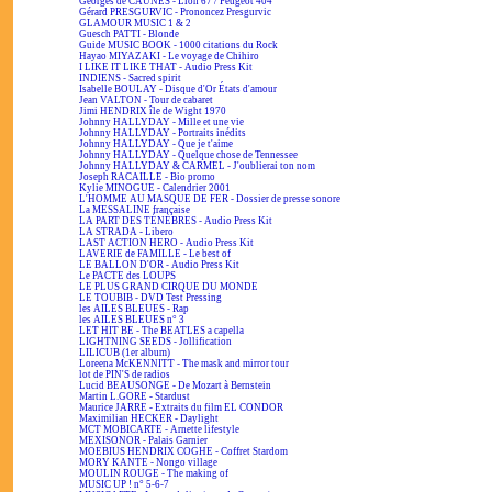
Georges de CAUNES - Lion 67 / Peugeot 404
Gérard PRESGURVIC - Prononcez Presgurvic
GLAMOUR MUSIC 1 & 2
Guesch PATTI - Blonde
Guide MUSIC BOOK - 1000 citations du Rock
Hayao MIYAZAKI - Le voyage de Chihiro
I LIKE IT LIKE THAT - Audio Press Kit
INDIENS - Sacred spirit
Isabelle BOULAY - Disque d'Or États d'amour
Jean VALTON - Tour de cabaret
Jimi HENDRIX île de Wight 1970
Johnny HALLYDAY - Mille et une vie
Johnny HALLYDAY - Portraits inédits
Johnny HALLYDAY - Que je t'aime
Johnny HALLYDAY - Quelque chose de Tennessee
Johnny HALLYDAY & CARMEL - J'oublierai ton nom
Joseph RACAILLE - Bio promo
Kylie MINOGUE - Calendrier 2001
L'HOMME AU MASQUE DE FER - Dossier de presse sonore
La MESSALINE française
LA PART DES TÉNÈBRES - Audio Press Kit
LA STRADA - Libero
LAST ACTION HERO - Audio Press Kit
LAVERIE de FAMILLE - Le best of
LE BALLON D'OR - Audio Press Kit
Le PACTE des LOUPS
LE PLUS GRAND CIRQUE DU MONDE
LE TOUBIB - DVD Test Pressing
les AILES BLEUES - Rap
les AILES BLEUES n° 3
LET HIT BE - The BEATLES a capella
LIGHTNING SEEDS - Jollification
LILICUB (1er album)
Loreena McKENNITT - The mask and mirror tour
lot de PIN'S de radios
Lucid BEAUSONGE - De Mozart à Bernstein
Martin L.GORE - Stardust
Maurice JARRE - Extraits du film EL CONDOR
Maximilian HECKER - Daylight
MCT MOBICARTE - Arnette lifestyle
MEXISONOR - Palais Garnier
MOEBIUS HENDRIX COGHE - Coffret Stardom
MORY KANTE - Nongo village
MOULIN ROUGE - The making of
MUSIC UP ! n° 5-6-7