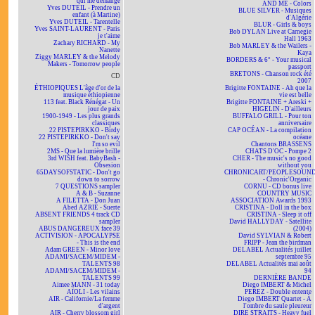
qui me démange
AND ME - Colors
Yves DUTEIL - Prendre un
BLUE SILVER - Musiques
enfant (à Martine)
d'Algérie
Yves DUTEIL - Tarentelle
BLUR - Girls & boys
Yves SAINT-LAURENT - Paris
Bob DYLAN Live at Carnegie
je t'aime
Hall 1963
Zachary RICHARD - My
Bob MARLEY & the Wailers -
Nanette
Kaya
Ziggy MARLEY & the Melody
BORDERS & 6° - Your musical
Makers - Tomorrow people
passport
BRETONS - Chanson rock été
CD
2007
ÉTHIOPIQUES L'âge d'or de la
Brigitte FONTAINE - Ah que la
musique éthiopienne
vie est belle
113 feat. Black Rénégat - Un
Brigitte FONTAINE + Areski +
jour de paix
HIGELIN - D'ailleurs
1900-1949 - Les plus grands
BUFFALO GRILL - Pour ton
classiques
anniversaire
22 PISTEPIRKKO - Birdy
CAP OCÉAN - La compilation
22 PISTEPIRKKO - Don't say
océane
I'm so evil
Chantons BRASSENS
2MS - Que la lumière brille
CHATS D'OC - Pompe 2
3rd WISH feat. BabyBash -
CHER - The music's no good
Obsesion
without you
65DAYSOFSTATIC - Don't go
CHRONICART/PEOPLESOUN
down to sorrow
- Chronic'Organic
7 QUESTIONS sampler
CORNU - CD bonus live
A & B - Suzanne
COUNTRY MUSIC
A FILETTA - Don Juan
ASSOCIATION Awards 1993
Abed AZRIÉ - Suerte
CRISTINA - Doll in the box
ABSENT FRIENDS 4 track CD
CRISTINA - Sleep it off
sampler
David HALLYDAY - Satellite
ABUS DANGEREUX face 39
(2004)
ACTIVISION - APOCALYPSE
David SYLVIAN & Robert
- This is the end
FRIPP - Jean the birdman
Adam GREEN - Minor love
DELABEL Actualités juillet
ADAMI/SACEM/MIDEM -
septembre 95
TALENTS 98
DELABEL Actualités mai août
ADAMI/SACEM/MIDEM -
94
TALENTS 99
DERNIÈRE BANDE
Aimee MANN - 31 today
Diego IMBERT & Michel
AÏOLI - Les vilains
PEREZ - Double entente
AIR - Californie/La femme
Diego IMBERT Quartet - À
d'argent
l'ombre du saule pleureur
AIR - Cherry blossom girl
DIRE STRAITS - Heavy fuel