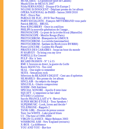
MUSICARTE - Le gondolier (port de Cannes)
Muzik'Elles de MEAUX 2007
Nilda FERNANDEZ - Disque d'Or Europe 2
NO ONE IS INNOCENT - Dépliant promo du 1er album
OPÉRA NATIONAL de PARIS - Saison 2009/2010
PAIC - Disco Paic
PAROLE DE FLIC - DVD Test Pressing
PARTI SOCIALISTE - François MITTERRAND vous parle
Patrick BRUEL - BRUEL
Peter KINGSBERY - Once in a million
PHILIPS la nouvelle génération de l'image...
PHONOSCOPE - Le pont de la rivière Kwaï (Marseille)
PHONOSCOPE - Moulin Rouge (Paris)
PHOTOCHROM - Blanquette de LIMOUX
PHOTOCHROM - La corrida (tauromachie)
PHOTOCHROM - Sardane du Byrrh (cuve BYRRH)
Pierre LESCURE - Golden Hit-Parade
PIRATES DES CARAÏBES - Jusqu'au bout du monde
PJ HARVEY - To bring you my love
PORTELLI En Concert
PULP - His 'n' hers
RICARD PASSION - N° 1 à 15
RMC L'histoire en direct, la guerre du Golfe
Roots MANUVA - Too cold
SEAL - One night to remember
SEITA - Sensations rock
Sélection du READER'S DIGEST - Cent ans d'opérettes
SILMARILS - Bio promo du 1er album
SINCLAIR - Au mépris du danger
SINGUILA - Ghetto compositeur
SODIM - Défi fraîcheur
SPECIAL SONORE - Apollo 8 terre-lune
SQUATT - L'empreinte se fait label
STUDIO 5 Collector
Succès FRANCE-LAIT n°4 - Revoir Paris
SUPER MICRO ÉTOILE - Tous Speakers !
SUPERMUSIC - Look, listen and decide ²
TÉLÉPHONE - Rappels 2
TANK GIRL - Dossier de presse sonore
Tony Joe WHITE - Lake placid blues
U2 - The best of 1990-2000
VIRGIN CLASSICS - Major Releases 2003
WISHBONE ASH - New England (extracts)
X-BOX - La différence
YOU AND YOU - Bye bye