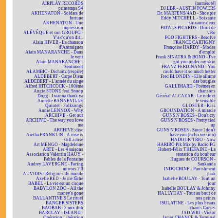
AIRPLAY RECORDS
[numéroté]
printemps 94
DJ LBR - AUSTIN POWERS
AKHENATON - Soldats de
Dr. MARTENS/4AD - Shoe pie
fortune
Eddy MITCHELL - Soixante
AKHENATON - Une
soixante-deux
impression
FATALS PICARDS - Droit de
ALÉVÊQUE et son GROUPO -
véto
Y'a c'qu'on dit...
FOO FIGHTERS - Resolve
Alain HIVER - La chanson
FRANCE CARTIGNY
d'Antraigues
Françoise HARDY - Modes
Alain MANARANCHE - Dans
d'emploi
le vent
Frank SINATRA & BONO - I've
Alain MANARANCHE -
got you under my skin
Sentiment
FRANZ FERDINAND - You
ALAMBIC - Dichaïtz (respire)
could have it so much better
ALDEBERT - Carpe Diem
Fred BLONDIN - Elle allume
ALDEBERT - L'année du singe
des bougies
Alfred HITCHCOCK - 100ème
GALLIMARD - Poèmes en
Angie STONE feat. Snoop
chansons
Dogg - I wanna thank ya
Général ALCAZAR - Le rude et
Annette BANNEVILLE
le sensible
Quintet - Folksongs
GLOSTER - Kiss
Annie LENNOX - Why
GROUNDATION - A miracle
ARCHIVE - Get out
GUNS N'ROSES - Don't cry
ARCHIVE - The way you love
GUNS N'ROSES - Pretty tied
me
up
ARCHIVE:disc
GUNS N'ROSES - Since I don't
Aretha FRANKLIN - A rose is
have you (radio version)
still a rose
HADOUK TRIO - Now
Art MENGO - Magdeleine
HARIBO Pik Mix by Radio FG
ARTE - Les 4 saisons
Hubert-Félix THIÉFAINE - La
Association Valentin HAÜY -
tentation du bonheur
Fables de la Fontaine
Hugues de COURSON -
Audrey LAVERGNE - Facing
Sankanda
mirrors 2.0
INDOCHINE - Punishment
AUVIDIS - Religions du monde
park
Axelle RED - Je me fâche
Isabelle BOULAY - Tout un
BABEL - La vie est un cirque
jour
BABYLON ZOO - All the
Isabelle BOULAY & Johnny
money's gone
HALLYDAY - Tout au bout de
BALLANTINE'S Le rituel
nos peines
BANGER SISTERS
ISULATINE - Les plus beaux
BAOBAB - 3 mix dub
chants Corses
BARCLAY - ISLAND -
JAD WIO - Victor
Opération Libération
James CHANCE & Terminal