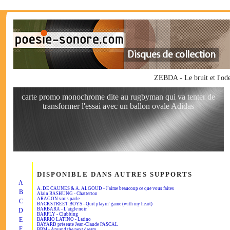
ZEBDA - Le bruit et l'o
carte promo monochrome dite au rugbyman qui va tenter de
transformer l'essai avec un ballon ovale Adidas
DISPONIBLE DANS AUTRES SUPPORTS
A
A. DE CAUNES & A. ALGOUD - J'aime beaucoup ce que vous faites
B
Alain BASHUNG - Chatterton
ARAGON vous parle
C
BACKSTREET BOYS - Quit playin' game (with my heart)
BARBARA - L'aigle noir
D
BARFLY - Clubbing
E
BARRIO LATINO - Latino
BAYARD présente Jean-Claude PASCAL
F
BBM - Around the next dream