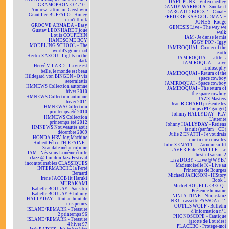
DAFT PUNK - Vidéo medley
GRAMOPHONE 01/10 -
DANDY WARHOLS - Smoke it
Andrew Litton on Gershwin
DARGAUD BOOX 1 - Canal+
Grant Lee BUFFALO - Honey
FREDERICKS + GOLDMAN +
don't think
JONES - Rouge
GROOVE ARMADA - Easy
GENESIS Live - The way we
Gustav LEONHARDT joue
walk
Louis COUPERIN
IAM - Je danse le mia
HANDSOME BOY
IGGY POP - Iggy
MODELING SCHOOL - The
JAMIROQUAI - Corner of the
world's gone mad
earth
Hector ZAZOU - Lights in the
JAMIROQUAI - Little L
dark
JAMIROQUAI - Love
Hervé VILARD - La vie est
foolosophy
belle, le monde est beau
JAMIROQUAI - Return of the
Hildegard von BINGEN - O vis
space cowboy
aeternitatis
JAMIROQUAI - Space cowboy
HMNEWS Collection automne
JAMIROQUAI - The return of
hiver 2010
the space cowboy
HMNEWS Collection automne
JAZZ Masters
hiver 2011
Jean RICHARD présente les
HMNEWS Collection
loups (PIF gadget)
printemps été 2010
Johnny HALLYDAY - PLV
HMNEWS Collection
L'attente
printemps été 2012
Johnny HALLYDAY - Retiens
HMNEWS Nouveautés août
la nuit (parfum + CD)
décembre 2009
Julie ZENATTI - Je voudrais
HONDA HRV Joy Machine
que tu me consoles
Hubert-Félix THIÉFAINE -
Julie ZENATTI - L'amour suffit
Scandale mélancolique
LAVERIE de FAMILLE - Le
IAM - Nés sous la même étoile
best of saison 2
iJazz @ London Jazz Festival
Lisa DOBY - Live @ WYB7
incontournables CLASSIQUES
Mademoiselle K - Live au
INTERMARCHÉ la Ferté
Printemps de Bourges
Bernard
Michael JACKSON - HIStory
Irène JACOB lit Haruki
Book 1
MURAKAMI
Michel HOUELLEBECQ -
Isabelle BOULAY - Sans toi
Présence humaine
Isabelle BOULAY + Johnny
NINJA TUNE - Ninjaskinz
HALLYDAY - Tout au bout de
NRJ - cassette PASSOA n° 1
nos peines
OUTILS WOLF - Bulletin
ISLAND/REMARK - Treasure
d'information n°1
2 printemps 96
PHONOSCOPE - Cantique
ISLAND/REMARK - Treasure
(grotte de Lourdes)
4 hiver 97
PLACEBO - Protège-moi