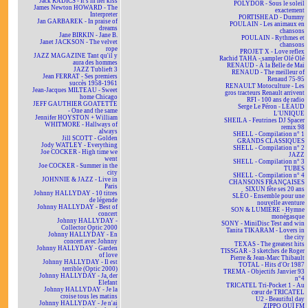
Jack RADICS - It's in her kiss
POLYDOR - Sous le soleil
James Newton HOWARD - The
exactement
Interpreter
PORTISHEAD - Dummy
Jan GARBAREK - In praise of
POULAIN - Les animaux en
dreams
chansons
Jane BIRKIN - Jane B.
POULAIN - Rythmes et
Janet JACKSON - The velvet
chansons
rope
PROJET X - Love reflex
JAZZ MAGAZINE Tant qu'il y
Rachid TAHA - sampler Olé Olé
aura des hommes
RENAUD - À la Belle de Mai
JAZZ Tublieft 3
RENAUD - The meilleur of
Jean FERRAT - Ses premiers
Renaud 75-95
succès 1958-1961
RENAULT Motoculture - Les
Jean-Jacques MILTEAU - Sweet
gros tracteurs Renault arrivent
home Chicago
RFI - 100 ans de radio
JEFF GAUTHIER GOATETTE
Serge Le Péron - LÉAUD
- One and the same
L'UNIQUE
Jennifer HOYSTON + William
SHEILA - Feutrines DJ Spacer
WHITMORE - Hallways of
remix 98
always
SHELL - Compilation n° 1
Jill SCOTT - Golden
GRANDS CLASSIQUES
Jody WATLEY - Everything
SHELL - Compilation n° 2
Joe COCKER - High time we
JAZZ
went
SHELL - Compilation n° 3
Joe COCKER - Summer in the
TUBES
city
SHELL - Compilation n° 4
JOHNNIE & JAZZ - Live in
CHANSONS FRANÇAISES
Paris
SIXUN fête ses 20 ans
Johnny HALLYDAY - 10 titres
SLÉO - Ensemble pour une
de légende
nouvelle aventure
Johnny HALLYDAY - Best of
SON & LUMIÈRE - Hymne
concert
monégasque
Johnny HALLYDAY -
SONY - MiniDisc Test and win
Collector Optic 2000
Tanita TIKARAM - Lovers in
Johnny HALLYDAY - En
the city
concert avec Johnny
TEXAS - The greatest hits
Johnny HALLYDAY - Garden
TISSGAR - 3 sketches de Roger
of love
Pierre & Jean-Marc Thibault
Johnny HALLYDAY - Il est
TOTAL - Hits d'Or 1987
terrible (Optic 2000)
TREMA - Objectifs Janvier 93
Johnny HALLYDAY - Ja, der
n°4
Elefant
TRICATEL Tri-Pocket 1 - Au
Johnny HALLYDAY - Je la
cœur de TRICATEL
croise tous les matins
U2 - Beautiful day
Johnny HALLYDAY - Je n'ai
ZIPPO OUÏ FM