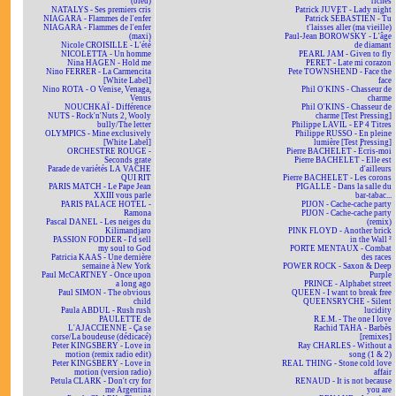
(bleu)
riches
NATALYS - Ses premiers cris
Patrick JUVET - Lady night
NIAGARA - Flammes de l'enfer
Patrick SÉBASTIEN - Tu
NIAGARA - Flammes de l'enfer
t'laisses aller (ma vieille)
(maxi)
Paul-Jean BOROWSKY - L'âge
Nicole CROISILLE - L'été
de diamant
NICOLETTA - Un homme
PEARL JAM - Given to fly
Nina HAGEN - Hold me
PERET - Late mi corazon
Nino FERRER - La Carmencita
Pete TOWNSHEND - Face the
[White Label]
face
Nino ROTA - O Venise, Venaga,
Phil O'KINS - Chasseur de
Venus
charme
NOUCHKAÏ - Différence
Phil O'KINS - Chasseur de
NUTS - Rock'n'Nuts 2, Wooly
charme [Test Pressing]
bully/The letter
Philippe LAVIL - EP 4 Titres
OLYMPICS - Mine exclusively
Philippe RUSSO - En pleine
[White Label]
lumière [Test Pressing]
ORCHESTRE ROUGE -
Pierre BACHELET - Écris-moi
Seconds grate
Pierre BACHELET - Elle est
Parade de variétés LA VACHE
d'ailleurs
QUI RIT
Pierre BACHELET - Les corons
PARIS MATCH - Le Pape Jean
PIGALLE - Dans la salle du
XXIII vous parle
bar-tabac...
PARIS PALACE HOTEL -
PIJON - Cache-cache party
Ramona
PIJON - Cache-cache party
Pascal DANEL - Les neiges du
(remix)
Kilimandjaro
PINK FLOYD - Another brick
PASSION FODDER - I'd sell
in the Wall ²
my soul to God
PORTE MENTAUX - Combat
Patricia KAAS - Une dernière
des races
semaine à New York
POWER ROCK - Saxon & Deep
Paul McCARTNEY - Once upon
Purple
a long ago
PRINCE - Alphabet street
Paul SIMON - The obvious
QUEEN - I want to break free
child
QUEENSRYCHE - Silent
Paula ABDUL - Rush rush
lucidity
PAULETTE de
R.E.M. - The one I love
L'AJACCIENNE - Ça se
Rachid TAHA - Barbès
corse/La boudeuse (dédicacé)
[remixes]
Peter KINGSBERY - Love in
Ray CHARLES - Without a
motion (remix radio edit)
song (1 & 2)
Peter KINGSBERY - Love in
REAL THING - Stone cold love
motion (version radio)
affair
Petula CLARK - Don't cry for
RENAUD - It is not because
me Argentina
you are