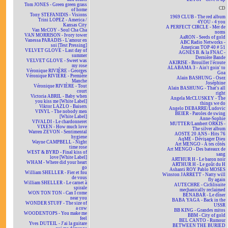
Tom JONES - Green green grass
CD
of home
Tony STEFANIDIS - Visions
1969 CLUB - The red album
Trini LOPEZ - America /
4YOU - 4 you
Kansas City
A PERFECT CIRCLE - Mer de
Van McCOY - Soul Cha Cha
noms
VAN MORRISON - Ivory tower
AaRON - Seeds of gold
Vanessa PARADIS - L'amour en
ABC Radio Networks -
soi [Test Pressing]
American TOP 40 # 51
VELVET GLOVE - Last day of
AGNÈS B. & la FNAC -
summer
Dernière Bande
VELVET GLOVE - Sweet was
AKIRISE - Brouiller l'écoute
my rose
ALABAMA 3 - Ain't goin' to
Véronique RIVIÈRE - Georges
Goa
Véronique RIVIÈRE - Première
Alain BASHUNG - Osez
Manche
Joséphine
Véronique RIVIÈRE - Tout
Alain BASHUNG - That's all
court
right
Victoria ABRIL - Baby when
Angela McCLUSKEY - The
you kiss me [White Label]
things we do
Viktor LAZLO - Baisers
Angelo DEBARRE/Ludovic
VINYL - The nobody men
BEIER - Paroles de swing
[White Label]
Anne-Sophie
VIVALDI - Le chardonneret
MUTTER/Lambert ORKIS -
VIXEN - How much love
The silver album
Warren ZEVON - Sentimental
AOSTE 20 ANS - Hits 76
hygiene
AqME - Dévisager Dieu
Wayne CAMPBELL - Night
Art MENGO - À tes côtés
time rose
Art MENGO - Des bateaux de
WEST & BYRD - Final kiss of
sang
love [White Label]
ARTHUR H - Le baron noir
WHAM - Where did your heart
ARTHUR H - Le goût du H
go
Ashanti ROY Pablo MOSES
William SHELLER - Fier et fou
Winston JARRETT - Natty will
de vous
fly again
William SHELLER - Le carnet à
AUTECHRE - Cichlisuite
spirale
mechanically reclaimed
WON TON TON - Can I come
BÉNABAR - Le dîner
near you
BABA YAGA - Back in the
WONDER STUFF - The size of
USSR
a cow
BB KING - Grandes mitos
WOODENTOPS - You make me
BBM - City of gold
feel
BEL CANTO - Rumour
Yves DUTEIL - J'ai la guitare
BETWEEN THE BURIED