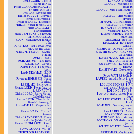
Petula CLARK - The old
RENAUD - Jonathan
fashioned way
RENAUD - Marchand de
Petula CLARK/Junior MAGLI -
cailloux
SP biface Juke-Box
RENAUD - Miss Maggie [Juke-
Phil RAY - Save our star
Box]
Philippe GUYOT - Les yeux
RENAUD - Miss Maggie
cernés [Test Pressing]
[Promo]
Philippe SAISSE - Kelbomek
RENAUD - Mistral gagnant
PHILIPS - Vœux de Noël 1958
RENAUD - P'tit voleur
Pierre BACHELET -
RENAULT 4 - Re-prenez le
Marionnettiste
volant avec FANGIO
Pierre LEFEBVRE - 2 succès de
Richie SAMBORA - Mister
Mireille MATHIEU
bluesman
PIJON - Mensonges d'une nuit
Rika ZARAÏ - Aba-nibi
d'été
Rika ZARAÏ - Hava netse
PLATTERS - You'll never never
bamahol
know [White Label]
RIMSHOTS - Do what you feel
Punchs PITTERSON - Reggae-
RITA MITSOUKO - Andy + Un
biguine
soir un chien
QUEEN - Flash
Roberta FLACK - Killing me
QUILAPAYUN - Tutti-frutti
softly (with his song)
R.B. and CO. - Calypso
Rod STEWART - Da ya think
Ramon PIPIN - La porte du
I'm sexy
jardin
Rod STEWART - Downtown
Randy NEWMAN - B.O.F.
train
Ragtime
Roger WATERS & Cindy
Raymond BOISSERIE - Perles
LAUPER - Another brick in the
de cristal
wall ²
REBEL MC - Better world
ROLLING STONES - E.P. (I
Richard LORD - Pleins feux sur
can't get no) Satisfaction
la RENAULT 9
ROLLING STONES -
Richard LORD - Rallye Monte-
Everybody needs somebody to
Carlo [dédicacé]
love
Richard LORD - The winning
ROLLING STONES - Paint It,
lion (it's time to go)
Black
Richard MARX - Keep coming
ROMANCE - Dance my way to
back
your heart
Richard MARX - Now and
Rose LAURENS - Africa
forever
ROXY MUSIC - Avalon
Richard SANDERSON - Check
RUN DMC - Walk this way
on the list [White Label]
SCORPIONS - Wind of change
Richard SANDERSON - She's a
(maxi)
lady
SCRITTI POLITTI - Lover to
RICKY AMIGOS - Téquila
fall
RIGHTEOUS BROTHERS -
SEPTEMBER - Cry for you