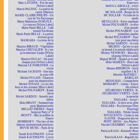
Marc LAVOINE - Fils de moi
Francisco
[White Label]
MAYA L'ABEILLE - vinyl
Marcel PAGNOL - La partie de
jaune Collector
cartes (Marius)
MC SOLAAR - Bouge de là
MARIE-CLAIRE/PHILIPS - Un
MC SOLAAR - Victime de la
soir de Vie Parisienne
mode
Marie-Madeleine DURUFLÉ -
METALLICA - Enter sandman
Le coucou [White Label]
Michel POLNAREFF - Je rêve
Marie-Paule BELLE - Café
d'un monde
renard/Nosferatu
Michel POLNAREFF - Les
Marie-Paule BELLE - La petite
premières années
écriture grise
Michel POLNAREFF - Tout
MASKARA - La reine de la
tout pour ma chérie
playa
Michel SARDOU - Je vole
Maurice BIRAUD - Végétaline
MICHOU - Qu'est-ce qui
Maurice CHEVALIER - Si c'est
m'attend à la rentrée (dédicacé)
ça la musique à papa [White
Mickey NEWBURY - Blue sky
Label]
shining [White Label]
Maurice DULAC - Du pain
Miguel BOSÉ - Quand ça va mal
chaque jour [White Label]
Mike MAREEN - Here I am
Maxime LE FORESTIER - La
[White Label]
visite
Minnie RIPERTON - Stick
Michael JACKSON - One day
together 1 & 2
in your life
Mireille MATHIEU -
Michel FUGAIN - Chanson
BARCLAY
pour les demoiselles
MOON RAY - Comanchero
Michel JONASZ - Le roi des
MORIARTY - Jimmy / Enjoy
fous et des oiseaux [Blue Label]
the silence
Michel POLNAREFF - Kama
NÉGRESSES VERTES - IL
Sutra
NÉGRESSES VERTES - Zobi
Michel SARDOU - Interdit aux
la mouche
bébés
NIAGARA - Assez !
Mike BRANT - Summertime
NIAGARA - Je dois m'en aller
pour Mademoiselle
NIAGARA - Psychotrope [Test
MILLIAT FRÈRES - Super
Pressing]
Surprise Party n° 8
NIAGARA - Tchiki boum
MONTY - Moi je préfère la
NOVECENTO - Come to me
France
O-ZONE - Dragostea din teï
MORRISSEY - The last of the
PÉPIT' SHOW - Aye Pépito !
famous international playboys
Pascale CHAMBRY - Les mots
MOVIE MUSIC - Stars de la
du jour
pub
Patricia KAAS - Kennedy Rose
Natali KAUFMANN - Lover
(remix)
Natali KAUFMANN - Lover
Patricia KAAS - Regarde les