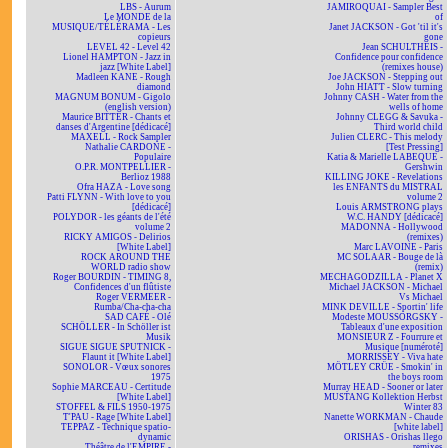
LBS - Aurum
JAMIROQUAI - Sampler Best
Le MONDE de la
of
MUSIQUE/TÉLÉRAMA - Les
Janet JACKSON - Got 'til it's
copieurs
gone
LEVEL 42 - Level 42
Jean SCHULTHEIS -
Lionel HAMPTON - Jazz in
Confidence pour confidence
jazz [White Label]
(remixes house)
Madleen KANE - Rough
Joe JACKSON - Stepping out
diamond
John HIATT - Slow turning
MAGNUM BONUM - Gigolo
Johnny CASH - Water from the
(english version)
wells of home
Maurice BITTER - Chants et
Johnny CLEGG & Savuka -
danses d'Argentine [dédicacé]
Third world child
MAXELL - Rock Sampler
Julien CLERC - This melody
Nathalie CARDONE -
[Test Pressing]
Populaire
Katia & Marielle LABEQUE -
O.P.R. MONTPELLIER -
Gershwin
Berlioz 1988
KILLING JOKE - Revelations
Ofra HAZA - Love song
les ENFANTS du MISTRAL
Patti FLYNN - With love to you
volume 2
[dédicacé]
Louis ARMSTRONG plays
POLYDOR - les géants de l'été
W.C. HANDY [dédicacé]
volume 2
MADONNA - Hollywood
RICKY AMIGOS - Delirios
(remixes)
[White Label]
Marc LAVOINE - Paris
ROCK AROUND THE
MC SOLAAR - Bouge de là
WORLD radio show
(remix)
Roger BOURDIN - TIMING 8,
MECHAGODZILLA - Planet X
Confidences d'un flûtiste
Michael JACKSON - Michael
Roger VERMEER -
Vs Michael
Rumba/Cha-cha-cha
MINK DEVILLE - Sportin' life
SAD CAFÉ - Olé
Modeste MOUSSORGSKY -
SCHÖLLER - In Schöller ist
Tableaux d'une exposition
Musik
MONSIEUR Z - Fourrure et
SIGUE SIGUE SPUTNICK -
Musique [numéroté]
Flaunt it [White Label]
MORRISSEY - Viva hate
SONOLOR - Vœux sonores
MÖTLEY CRÜE - Smokin' in
1975
the boys room
Sophie MARCEAU - Certitude
Murray HEAD - Sooner or later
[White Label]
MUSTANG Kollektion Herbst
STOFFEL & FILS 1950-1975
Winter 83
T'PAU - Rage [White Label]
Nanette WORKMAN - Chaude
TEPPAZ - Technique spatio-
[white label]
dynamic
ORISHAS - Orishas llego
Théâtre de l'EMPIRE -
remixes